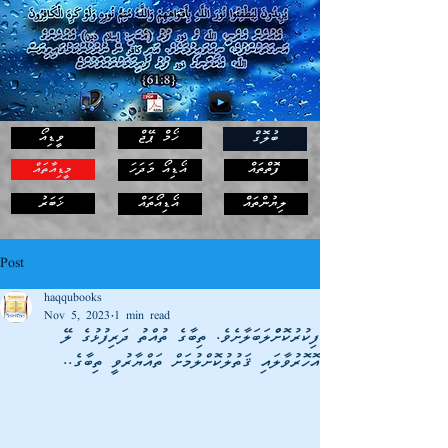
ހޯމް ޕޭޖް
ވީޑިއޯ
ބުލޮގް
ފޮތްތައް
އޯޑިއޯ މަދަހަ
މީޑިއާތައް
ޚަބަރު
ލިޔުންތައް
އޯޑިއޯތައް
Post
haqqubooks
Nov 5, 2023
1 min read
ފިކުރުކޮށްްލަބަލާށެވެ. ތިބާގެ ތުއްތު ދަރިފުޅުގެ ލޭ
އޮހޮރުވާލައި ޤަތުލުކޮށްލުމަށް ތައްޔާރުވީ ތިބާގެ..