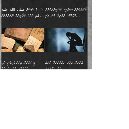
ތަނބު އަރިއަޅައިފިނަމަ
ބޮޑުވެގަންނަން ބޭނުންވާ
އަދި ފިތުނަވެރިވާ ކޮންމެ
طَیِّبَةٍ أَصۡلُهَا ثَابِتࣱ
އަންހެނުން މެދުވެރިކޮށް އެ
ނަފްސެއްނަމަ؛
މާތްވެގެންވާ ޞަޙާބީ، މުއުމިންތަކުންގެ
ﷲ ގެ ރަސޫލާ صلى الله عليه
ޒުވާނެއް، އަދި އެއަންހެނާއާ
وَفَرۡعُهَا فِی
ޘާބިތެއް ނުކުރެވޭނެއެވެ! އަދި
މީސްތަކުންގެ މަދަޙަ ތަޢުރީފު
ބޮޑުބޭބެ: މުޢާވިޔާ ބްނު އަބީ
وسلم އާއެކު މުޢާވިޔާގެ ނޭފަތްޕުޅަށް
ދިމާލަށް ބެލުން އަމާޒުކުރާ
ٱلسَّمَاۤءِ ) (إبراهيم
އޭގައި ބާގަނޑެއް ހެދިއްޖެނަމަ
ބަލައިގަތުން މަދުކުރަން
ސުފްޔާނު (60ހ):
ވަތް ހިރަފުސް ވެލިކޮޅެއްވެސް ޢުމަރު
ﷲ ގެ ރަސޫލާ صلى الله
💧އިބްނުލް މުބާރަކު
ކޮންމެ ޒުވާނެއްގެ ފާފަ، އެ
: ٢٤) "اللّه ހެޔޮ ރަނގަޅު
ބްނު ޢަބްދުލް ޢަޒީޒަށްވުރެ ހެޔޮވެ
އަންހެނުންނަކަށް އެ ފޫބައްދާ
ޖެހެއެވެ. އެއީ އެ ޠަބީޢަތާއެކު
عليه وسلم ގެ
(181ހ) އާ
ހިއްސާގައި ހިމެނެއެވެ. އެހެނީ
ކަލިމައެއްގެ މިސާލު، ހެޔޮ
މާތްވެގެންވެއެވެ!“
އިޞްލާޙެއް ނުކުރެވޭނެއެވެ!
މަދަޙަޘަނާ ލިބުމުން؛
ޞަޙާބީންނާމެދު
އެސުވާލުކުރެވުމުން
އެއީ ތިބާގެ އަންހެން
ރަނގަޅު ގަހެއް ފަދައިން
އަންހެނުންގެ ޖިހާދަ
ހެއްލުންތެރިކަމާއި، ބޮޑާކަމާއި،
އަހުލުއްސުންނާގެ ޢަޤީދާއާ
ވިދާޅުވިއެވެ: ”ﷲ ގެ ރަސޫލާ
ދަރިފުޅެވެ. އަދި އެދަރިފުޅު
ޖައްސަވަނީ ކޮންފަދައަކުންކަން
ނަފްސުގެ ޢައިބުތައް ހަނދާނ
ޚިލާފުވުމުގެ ކޮޅުމަތި، އަދި
صلى الله عليه وسلم
ނިވާކޮށް ފަރުދާކުރަން
ތިބާއަށް ނުފެނޭހެއްޔެވެ؟
އެތެރޭގައި ފޮރުވައިގެން އޮތް
އާއެކު މުޢާވިޔާގެ ނޭފަތްޕުޅަށް
ތިބާއަށްވަނީ
އެގަހުގެ މައިގަނޑާއި ބުޑު
އަހަރެން ދެރަވެ ހިތާމަކުރެވޭ ކަމެއް
މީސްތަކުން ޢިލްމުގައިވަނީ އެކި
ނުބައި ފާސިދު ޢަޤީދާ ފާޅުވަނީ
ވަތް ހިރަފުސް ވެލިކޮޅެއްވެސް
އަމުރުވެވިގެންނެވެ. ތިބާ
ރަނގަޅަށް ބިމުގައި ހަރުލާ
އެބަ ދިމާވެއެވެ.
ދަރަޖައާއި ފަންތީގައިއެވެ.
މާތްވެގެންވާ ޞަޙާބީ މުޢާވިޔާ
ޢުމަރު ބްނު ޢަބްދުލް
އެހެން ކަންތައް ނުކޮށްފިނަމަ
ސާބިތުވެފައިވެއެވެ. އަދި
🍁 ޢަބްދުއް ރަޙްމާނު ބްނު
🌾އިމާމް އައްޝާފިޢީ
ބްނު އަބީ ސުފްޔާނަށް
ޢަޒީޒަށްވުރެ ހެޔޮވެ
ތިބާ ފާފަވެރިވާނެއެވެ. އަދި
އެގަހުގެ ގޮފިތައް މައްޗަށް
ޒައިދު ބްނު އަސްލަމް
(204ހ) ވިދާޅުވިއެވެ:
ޤަދަރުކުޑަކޮށް،
މާތްވެގެންވެއެވެ!“ 📖
ތިބާގެ ސަބަބުން މެދުވެރިވި
އަރައިގެންގޮސް
(182ހ) ކިޔާދެއްވިއެވެ:
”މީސްތަކުން ޢިލްމުގައިވަނީ
ކުޑައިމީސްކޮށް، ވަށްބަސްބުނާ
އައްޝަރީޢާ ލިލްއާޖުއްރީ 📖
ފާފަތައް އޭގެ މިންވަރަކުން
އުޑަށްގޮސްފައެވެ." ރަސޫލާ
”އަހަރެން އެއްދުވަހަކު އަބޫ
އެކި ދަރަޖައާއި
ހިސާބުންނެވެ. 💥ވަކީޢު
🌾މުޢާވިޔާ ބްނު އަބީ
ތިބާގެ
صلى الله عليه وسلم
ޙާޒިމު (133ހ)އަށް
ފަންތީގައިއެވެ. ޢިލްމުގައި
ބްނުލް ޖައްރާޙު (197ހ)
ސުފްޔާނު ވައްޓާލާފައި
ޙަދީޘްކުރެއްވި
ދެންނެވީމެވެ: "އަހަރެން
އެމީހުންގެ ދަރަޖަވަނީ: އެ
ވިދާޅުވިކަމަށް ރިވާކުރެވެއެވެ:
ޢަދުލުވެރި އިމާމުންނަކީ
”ޤުރްއާނުގެ އަލީގައި، އަންހެނާ ބޭރަށް
”ނަފްސު ވަކިކަމަކާ އުޅެގަންނަހިނދު
ދެރަވެ ހިތާމަކުރެވޭ ކަމެއް
ޢިލްމުން އެމީހުން ދަނެފައިހުރި
”މުޢާވިޔާ رضي الله
ފަހެއްކަމުގައި، އެއީ
ވަޒީފާ އަދާކޮށް މަސައްކަތްކުރުމަށް
ބުއްދިން ނަފްސު ވަޒަންކުރުމުގައި
އެބަ ދިމާވެއެވެ." އެކަލޭގެފާނު
ދަރަޖަތައް ހުރި ވަރަކަށެވެ.
عنه ވަނީ ދޮރުގެ
އަބޫބަކުރު، ޢުމަރު، ޢުޘްމާނު،
ނިކުތުމުގެ ޝަރުޠުތައް.
ކޮންމެހެންވެސް ދެކަމަކަށް