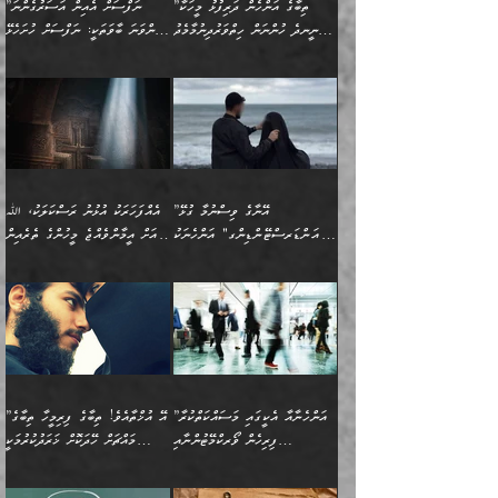
ހިތްހަމަޖެހުމާއި އެނޫންވެސް
ނުބައި ރައުޔު، އަދި ފަހުން
”ތިބާގެ އަންހެން ދަރިފުޅު މީހަކާ
”ނަފްސަށް އެއިން އަސަރުގެންނަ
(386ހ) އެކަލޭގެފާނާ
ނުރުހުންވުމާއި، މީސްތަކުން
ގިނަ ކަންކަމެވެ. މި
ހިތާމަކުރާނޭ ކަންކަން ބުއްދިން
ނީނދެ ހުންނަން ހިތްވަރުދިނުމާމެދު
ތިންވަނަ ބާވަތަކީ: ނަފްސަށް ހުށަހެޅޭ
ވާހަކަދައްކަވަމުން
އޭނާ ނުބައިކޮށްފައި
ޞިފަތަކުން ކަމެއް ނަފްސުގައި
އިޚްތިޔާރުކުރެއެވެ. އަދި
ތިބާ ހުށިޔާރުވެ ޚަބަރުދާރުވާށެވެ!
ކަންކަމެވެ. (ޝުޢޫރުތަކާއި
އެގޮތަށް ތިމަންނާ ހިތްވަރުދެނީ
އެގޮތުން ނަފްސުގެ
އެއްސެވިއެވެ: ”ތިބާ ޢިލްމުލް
އެއްޗެހިކިޔުމަށް ނުރުހުންވުން
އިޙްސާސްތަކެވެ.)
އަބަދުމެ ހަރުލައިގެން
ފަހަރެއްގައި އެފަދަ ބުއްދިއެއް
ކިހިނެއްހެއްޔެވެ؟ އެކަމަށް
ޠަބީޢަތުގައި ލޯބިވުމާއި
ކަލާމްގެ އަހުލުވެރިންގެ
ހުއްދަވެގެންވާކަން
ދާއިމަކަށް ނުހުރެއެވެ. އެކަމަކު
ބަލިކަށިވެ ގަމާރުވެ
ހިތްވަރުދޭން ބޭނުންކުރާ
ނުރުހުންވުމާއި، އުފާވުމާއި
(ޤުރްއާނާއި ސުންނަތް ދޫކޮށް
ބަޔާންކުރުން: ކުރެވޭ ނުބައި
އެކަންކަން ލައިގަނެފައި
ކޮސްވެގެންވާ ކަމަށް ތުހުމަތުވެ
ފެތުރިގެންވާ ފަސް ގޮތެއް
ދެރަވުންވެއެވެ. މިއީ
ބުއްދީގެ ޙުއްޖަތްތަކާއި
ކަންތައް ފޮރުވާ
އަނެއްކާ ފިލ
އަހަރެން ތިބާއަށް ކިޔާދޭނަމެވެ.
ނަފްސުތަކުގައިވާ ޠަބީޢީ
ވިސްނުންތައް ބޭނުންކޮށްގެން
ވަންހަނާކުރުމަކީ
ތިބާގެ އަންހެން ދަރިފުޅަށް
ޞިފަތަކެކެވެ. ނަމަވެސް
ދީނުގެ ކަންކަމުގައި
ދެއްކުންތެރިކަމެއްކަމުގައި
”އޭނާގެ ވިސްނުމާ ގުޅޭ
އެއްފަހަރަކު އުޅުނު ރަސްކަލަކު، ﷲ
އަދި އެކުއްޖާގެ
އެކަންކަން އިންސާނާއަށް
ވާހަކަދައްކާ މީހުންގެ)
ހީކުރާ މީހަކު ހީކޮށްފާނެއެވެ.
"އަންޑަރސްޓޭންޑިންގ" އަންހެނަކު
އަށް އީމާންވެއްޖެ މީހުންގެ ތެރެއިން
މުސްތަޤްބަލަށް އެކަމުގެ
ޖެހޭހިނދު އެއީ ވަޤުތީ ގޮތުން
މަޖްލިސްތަކަށް
އެކަންވަނީ އެހެންނެއް ނޫނެވެ.
ހޯދަން ވަރުބަލިވެގެން އުޅެއެވެ.
މީހަކު އަތުޖެހިއްޖެނަމަ އެމީހަކު
އޭ އަޚާއެވެ! ތިބާއާ އެއްފަދަ
🌴 ހިޝާމު ބްނު އިސްމާޢީލު
ނުރައްކާ ނޭނގިހުރެވެސް ތިބާ
ހުށަހެޅޭ ޞިފަތަކަކަށްވެއެވެ.
ޞަލީބަށް އެރުވުމަށް އަމުރުކުރަމުން
ޙާޒިރުވިންހެއްޔެވެ؟“ އަބޫ
މަނާވެގެންވާކަމަކީ
ފިރިހެނަކާ މެނުވީ ތިބާގެ
(217ހ) ކިޔާދެއްވިއެވެ:
އެކަމަށް ވެއްޓިފައި
ދެން އޭގެ ޠަބީޢީ
ދިޔައެވެ.
ޢުމަރު ވިދާޅުވިއެވެ:
އިންސާނާއަކީ ވަރަޢަވެރި
ވިސްނުމާ އެއްގޮތްވެ
”އެއްފަހަރަކު އުޅުނު
ވެދާނެއެވެ: 1- އާމްދަނީ
މިންގަނޑަށްވުރެ އެޞިފަތައް
”އާނއެކެވެ. އަހަރެން
މީހެއްކަމުގައި މީހުންނަށް
އަންޑަރސްޓޭންޑު
ރަސްކަލަކު، ﷲ އަށް
ހޯދަން މަސައްކަތްކުރުމާއި
ބޭރުވެއްޖެނަމަ, އެހިސާބުން
ދެފަހަރަކު ޙާޒިރުވީމެވެ. ދެން
ދައްކަންވެގެން، އަދި އޭނާއަކީ
ނުވެވޭނެއެވެ. ދެންފަހެ
އީމާންވެއްޖެ މީހުންގެ ތެރެއިން
ވަޒީފާ އަދާކުރުމުގެ ދަރަޖަ
ބުއްދިއަށް އަސަރުކުރެއެވެ.
އެއަށ
ﷲ ދެކެ ބިރުގަންނަ
އަންހެނާއަށް ބަލާއިރު ތިޔަ
މީހަކު އަތުޖެހިއްޖެނަމަ
ބޮޑުކޮށް މަތިކުރުމެވެ.
ޠަބީޢީ އާދައިގެ މިން ތެރޭގައި
”އަންހެނާއާ އެކީގައި މަސައްކަތްކުރާ
”އޭ އުޚްތާއެވެ! ތިބާގެ ފިރިމީހާ ތިބާގެ
ދެމީހުންގެ ގުޅުމަކީ އެކަކު
އެމީހަކު ޞަލީބަށް އެރުވުމަށް
ޚާއްޞަކޮށް ޑޮކްޓަރީކަމާއި
އެޞިފަތައް ހުރިނަމަ,
ފިރިހެން ވޯރކްމޭޓުންނާއި
މައްޗަށް ހޭދަކޮށް ޚަރަދުކުރުމަކީ
އަނެކަކުގެ ވިސްނުން ފަހުމްވެ
އަމުރުކުރަމުން ދިޔައެވެ. ދެން
އިންޖިނޭރުކަންފަދަ
އެޞިފަތަކަށް އަސަރުކުރުވާ،
ކްލާސްމޭޓުންނަކީ މަރެވެ.
ޢައިބެއް ނޫނެވެ.
ޅިޔަނުންނާއިމެދު ޙަދީޘްގައި
ހަމަ އެގޮތަށް ތިބާގެ
ދޭހަވުމަށްވުރެ މާ މަތީ
ﷲ އަށް އީމާންވާ މީހުންގެ
ވަޒީފާތަކެވެ. އެހެނީ ވަޒީފާ
އޭގެ މައްޗަށް ޙުކުމްކުރާ