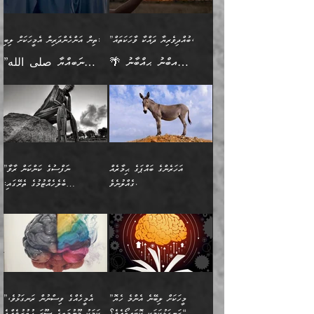
ވާހަކަދެއްކުމުގެ ކުރިން
ދެމިހުރުމެވެ. އެހެނީ ދުނިޔޭގެ
އާދެއެވެ. އަދި އެއާއެކު
އެންމެ ފުރަތަމަކަމަކީ
ޞައްޙަ ނުވާ ކަންކަން
އެމީހަކުގެ ފުށުން އެ ނިކުންނަ
ސަބަބުތަކުން އެއްވެސް
އެއަންހެނ
ބުއްދިވެރިކަމެވެ. އަދި އެއީ
ބަޔާންކުރުން: މީހަކު
އެއްޗެއް ފެންނަ މީހާއެވެ.
ސަބަބަކަށް ސާފުކޮށް
”ބުއްދިވެރިޔާ ދައްކާ ވާހަކަތައް،
ތިން އަންހެންދަރިން އެމީހަކަށް ލިބި:
ﷲ ތަޢާލާ އެކަލާނގެ
ރޭއަޅުކަންކުރާ ބަޔަކާއެކުގައި
ދެންފަހެ އެމީހަކުގެ ބުއްދި
ރަނގަޅަށް ވާޞިލުވެވޭހުށީ
🌴 އިބްނު ޙިއްބާނު
”ނަބިއްޔާ صلى الله
އަޅުތަކުންނަށް ދެއްވި އެންމެ
ރޭގަނޑު ހޭދަކޮށްފާނެއެވެ.
ބޭރު ފެންޑާގައި އޮންނަ
އެކަމުގައި ޢިލްމު ސާފުކޮށް
(354ހ) ވިދާޅުވިއެވެ:
عليه وسلم
ހެޔޮ ރަނގަޅު ކަންތަކުންވާ
ދެން އެމީހުން ރޭގަނޑުގެ ގިނަ
މީހަކީ: ވާހަކަތަކެއް ދައްކާފައި
ޚާލިޞްވެގެންނެވެ. އަދި
”ބުއްދިވެރިޔާ ދައްކާ
ޙަދީޘްކުރެއްވިކަމަށް
ކަމެކެވެ. އެހެންކަމުން އެއާ
ވަޤުތު ނަމާދުކޮށްފާނެއެވެ.
ދެން އޭގެ ފަހުން އެނިކުތް
ބުއްދިވެރިޔަކު ވެއްޖެއްޔާ
ވާހަކަތައް، ޞައްޙަކޮށް
ރިވާކުރެވެއެވެ: "ތިން
އިދިކޮޅު ޞިފައެއް
އަނެއްކޮޅުން މީނާގެ ޢާދައަކީ
އެއްޗެ
ނިންމާނޭކަމަކީ: އެމީހަކު
ސަލާމަތުންވާ ހަށިގަނޑެއް
އަންހެންދަރިން އެމީހަކަށް ލިބި:
ޤާއިމުކޮށްގެން ހުރި މީހަކާ
ސާޢަތެއްވަރު އިރުކޮޅެއް
ކުރާކަމަކާ
ސީދާވާހެން ސީދާވާނެއެވެ.
1-ދެން އެކުދިން
އެކުގައި އިށީންދެ އުޅެގެން
ރޭއަޅުކަންކުރުމެވެ. ދެން މީނާ
އަނެއްކޮޅުން ޖާހިލުމީހާ ދައްކާ
އަދަބުވެރިކުރުވާ 2-އަދި
ﷲ ދެއްވި ނިޢުމަތް
(އެމީހުންނާ އެކުގައި
އަހަރެންގެ ބައްޕަގެ ޙިމާރެއް
”ނަފްސުގެ ކަންކަން ރާވާ
ވާހަކަތައް، ބަލިވެފައިވާ
އެކުދިން ކައިވެނިކުރުވާ 3-
ގަޑުބަޑުކޮށް
ރޭކުރާއިރު) އެމީހުންނާ
ގެއްލުނެވެ.
ބެލެހެއްޓުމުގެ ތެރޭގައި:
ހަށިގަނޑެއް އެގޮތްމިގޮތްވާހެން
އަދި އެކުދިންނަށް ހެޔޮކޮށް
ހުތުރުނުކުރާހުއްޓެވެ...
އެއްގޮތްވެއެވެ. ނުވަތަ އެމީހުން
މަގުފުރެދިފައިވާ ބަޔަކުގެ ކިބައިގައިވާ
🌱 ޖަޢުފަރު ބްނު މުޙައްމަދު
އެމީހުންގެ މަގުފުރެދުމާއި
ފުށޫއަރާ އިދިކީލަވާނެއެވެ. އަދި
ހިތައިފިނަމަ ފަހެ އެމީހަކަށްވަނީ
މޮޅެތި ރިވެތި ކަންކަމަށް ބަލާ
ބުއްދިއާއި ވިސްނުންތެރިކަން
ރޯދަ ހިފާއިރު މީނާވެސް
(148ހ) ކިޔާދެއްވިއެވެ:
އެމޮޅެތި ކަންކަމާ ގުޅުމެއް
ވިސްނުން ދިގު ނުކުރުންވެއެވެ.
ބުއްދިވެރިޔާގެ ބަސްތައް އެއީ
ސުވަރުގެއެވެ." 📖 ސުނަނު
އިތުރުކޮށްދޭނެ ކަމަކީ: އޭނާފަދަ
އެމީހުންނާއެކު ރޯދަހިފައެވެ.
”އަހަރެންގެ ބައްޕަގެ ޙިމާރެއް
ނުވެއެވެ. އެހެނީ ނަފްސަކީ
ކިތަންމެ މަދު
އަބީ ދާވޫދު 📖 ފަހެ ތިބާގެ
(އެހެން ބުއްދިވެރިންނާ)
އެމީހުން
ގެއްލުނެވެ. ދެން ބައްޕަ
ވަޒަންހަމަވާ އެއްޗެއް ނޫނެވެ.
ބަސްތަކެއްވިޔަސް އޭގެ ޤަދަރު
އަންހެން ދަރިން
ގާތްވުމާއި، އެއާ އިދިކޮޅު އިދ
ވިދާޅުވިއެވެ: ”ﷲ ތަޢާލާ
ނަފްސު ކަންކަން
ބޮޑުވެގެންވެއެވެ. އެއީ
ކައިވެނިކުރުވުމުގައި
އަހަރެންނަށް އޭތި އަނބުރާ
މަސްހުނިކޮށްލައެވެ. އެގޮތުން
ފާފަވެރިޔާގެ ކުރިމަތިލުން
ފަރުވާކުޑަކޮށް، ޢާއިލާއެއް
”މީހަކަށް ލިބޭނެ އެންމެ ހެޔޮ
”އެމީހެއްގެ ވިސްނުން ރަނގަޅުވެ،
ރައްދުކުރައްވައިފިނަމަ ފަހެ
މީހަކު ބުރު ސޫރަ ރީތި
ރަނގަޅުކަމަކީ ކޮބައިތޯއެވެ؟“
އެކަމަކު މޫނުމަތީގެ ސޫރަ ހުތުރުވެއްޖެ