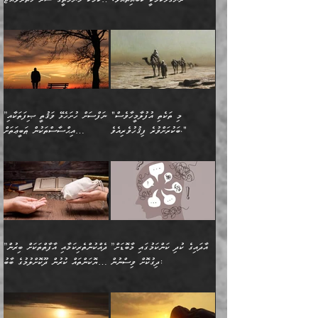
ކިތަންމެ ކުޑަކަމެއްވިޔަސް
ބިނާކޮށް ކައިވެންޏެއް
އެކަލާނގެ ރުއްސަވާނޭ
ފުރިހަމަ، މުދާތައް
މީހާ,
އޭގެ މުޞީބާތް ބޮޑުވެގެންވާ
ޤާއިމުކުރުން ދޫކޮށްފައި
🪨 އިބްނުލް މުބާރަކު
☘️ އިބްނު ޙިއްބާނު
ޙަމްދުގެ ބަސްތަކަކުން
ތަނަވަސްވެ، އެކަމަކު އެއާއެކު
ގޮތަށެވެ. އަދި ބުއްދިވެރިކަމުގެ
ކިޔެވުމާއި އެހެން
(181ހ) އަށް ދެންނެވުނެވެ:
(354ހ) ވިދާޅުވިއެވެ:
އަހަރެން އެކަލާނގެއަށް
ޢަޤީދާއާއި ފިކުރު ފުރެދިގެންވާ
ތެރޭގައި: އެއްވެސް ކަ
މަޤްޞަދުތަކުގައި އެކުދިން
”މީހަކަށް ލިބޭނެ އެންމެ ހެޔޮ
”އެމީހެއްގެ ވިސްނުން
ޙަމްދުކުރާހުށީމެވެ.“ ދެން މާ
މީހަކަށް ވެދާނެއެވެ. ދެން
މަޝްޣޫލުކުރުވުމާމެދު ތިބާ
ރަނގަޅުކަމަކީ ކޮބައިތޯއެވެ؟“
ރަނގަޅުވެ، އެކަމަކު
ގިނައިރެއް ނުވެ އޭގެ
މިފަދަ މީހަކުގެ ރީތިކަމާއި
ނަމަނަމަ ސަމާލުވެ
ވިދާޅުވިއެވެ: ”އޭނާގެ
މޫނުމަތީގެ ސޫރަ ހުތުރުވެއްޖެ
އަސްދާނުގޮނޑިއާއި ލަގަނާއި
އޭނާގެ މޮޅެތި ތަކެއްޗަށްޓަކައި
ކިބައިގައިވާ ފުރާ ފުރިހަމަ
މީހާ, ފަހެ އޭނާގެ ނަފްސުގެ
އެކީގައި އޭތި ގެނެވުނެވެ.
ބެލުމަކީ: އޭނާގެ ޢަޤީދާއާއި
"މި ތަކެތި އުފުލާމީހާވެސް
”ނަފްސަށް ހުށަހެޅޭ ވަޤުތީ ޞިފަތަކާއި
ބުއްދިއެވެ.“ ދެންނެވުނެވެ:
(ބުއްދިއާއި ވިސްނުމުގެ)
ދެން އެކަލޭގެފާނު އެއަށް
ޤަބޫލުކުރާ ގޮތްތަކާއި
ބަކުރަށްވުރެ ފިޤުހުވެރިއެވެ."
އިޙްސާސްތަކުން ޠަބީޢަތަށް
”އެގޮތަށް ލިބިގެންނުވިނަމަ
ހެޔޮކަމުން އޭނާގެ މޫނުގެ
ސަވާރުވިއެވެ. އަދި އޭގެ
ފިކުރުވެސް ނަފްސަށް
އަސަރުކުރުން:
🔅 ބަކްރު ބްނު ޢަބްދި ﷲ
ނަފްސަށް ހުށަހެޅިގެން އަންނަ
ދެން ކޮން އެއްޗެއްތޯއެވެ؟“
ހުތުރުކަން ހަނދާން
މައްޗަށް ސީދާވިހިނދު، ހެދުން
ރަނގަޅުކޮށް ޖަރީކޮށްދޭ
އަލްމުޒަނީ (108ހ)
އެކި ވައްތަރުގެ
ވިދާޅުވިއެވެ: ”ރިވެތި ރަނގަޅު
ނައްތާލައެވެ. އަނެއްކޮޅުން
ބޮނޑިކޮށްލައްވާފައި، އުޑާއި
ކަމެކެވެ. އެއީ (ޙަޤީޤަތުގައި)
ކިޔާދެއްވިއެވެ: ”އަހަރެން
އިޙްސާސްތަކުގެ ބާރުމިން ހުރި
އަދަބެކެވެ.“ ދެންނެވުނެވެ:
އެމީހަކުގެ މޫނުމަތި ރީތިވެ،
ދިމާލަށް އިސްތަށިފުޅު
އެ ދެކަންތަކުގެ ދ
އެއްފަހަރަކު ގެއިން
މިންވަރަކުން އިންސާނާގެ
”އެކަން ނެތްނަމަ ދެން
އެކަމަކު ވިސްނުން ކޮށި
ނިކުމެގެންދަނިކޮށް އެއްޗެހި
ޠަބީޢަތަށް އަސަރުކުރެއެވެ...
ކޮންކަމެއްތޯއެވެ؟“
ވެއްޖެނަމަ, އޭނާގެ ނަފްސުގެ
އުފުލުމުގެ މަސައްކަތްކުރާ
ދެން އެއަށްފަހު އެ ޠަބީޢަތުން
ވިދާޅުވިއެވެ: ”އޭނާ
އުނިކަމާހުރެ މޫނުމަތީގެ ހުރި
”އާދައިގެ ކުދި ކަންކަމުގައި މާބޮޑަށް
”ދެއްކުންތެރިކަމާއި އާފާތްތަކަށް ބިރުން
މީހަކާ ދިމާވިއެވެ. އޭނާގެ
ބުއްދިއަށް އަސަރުކުރެއެވެ...
މަޝްވަރާއަށް އަހާނޭ ރަނގަޅު
ރީތިކަން ދާހުއްޓެވެ.
ދިގުކޮށް ވިސްނުން:
ހެޔޮކަންތައް ކުރުން ދޫކޮށްލުމުގެ ބާބު
ސާމާނު އޭރު
މިއަސަރުކުރުމުގެ އަޞްލުގެ
ޞާލިޙު އަޚެކެވެ.“
އެހެންކަމުން ވިސްނުންތެރި
ބަޔާންކުރުން:
އެކަމެއްގައި އެހާ ދިގުކޮށް
🌴 އިބްނުލް ޖައުޒީ
އުފުލަމުންދިޔައެވެ. އޭރު އޭނާ
ފެށުން އައި ގޮތަކީ:
ދެންނެވުނެވެ: ”އެގޮތަށް
މީހާގެ އަތުގައި އެއްޗެއް
ވިސްނުން ޙައްޤުނުވާ
(597ހ) ވިދާޅުވިއެވެ:
ކިޔަމުންދިޔައެވެ: «الْحَمْدُ
ޞައްޙަކޮށްވާ ޠަބީޢަތެއް
ނެތްނަމަ ދެން
ނެތަސް ކަންބޮޑުވެ