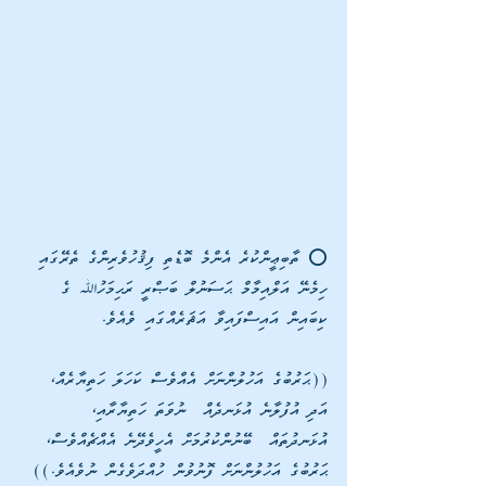
⭕ ތާބިޢީންކުރެ އެންމެ ބޮޑެތި ފިޤުހުވެރިންގެ ތެރޭގައި 
ހިމެނޭ އަލްއިމާމް ޙަސަނުލް ބަޞްރީ ރަޙިމަހުﷲ ގެ 
ކިބައިން އައިސްފައިވާ އަޘަރެއްގައި ވެއެވެ. 
((ޙަރުބުގެ އަހުލުންނަށް އެއްވެސް ކަހަލަ ހަތިޔާރެއް، 
އަދި އުފުލާނެ އުޅަނދެއް  ނުވަތަ ހަތިޔާރާއި، 
އުޅަނދުތައް  ބޭނުންކުރުމަށް އެހީވެދޭނެ އެއްޗެއްވެސް، 
ޙަރުބުގެ އަހުލުންނަށް ފޮނުވުން ހުއްދަވެގެން ނުވެއެވެ.))