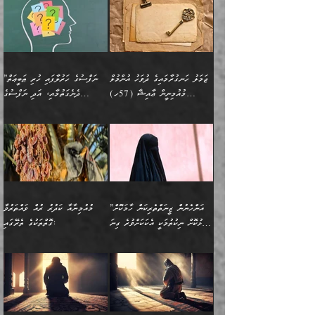
އައިސްފައިވަނީ އެއީ މަރު
ބައްޕައާއި، ތިބާގެ ފިރިހެން
ގުޅުމެކެވެ. އެއީ އެކަކު
ތެރެއިން މީހަކު ގެނެވި
އަދާކުރުމުގެ ދަރަޖަ ބޮޑުކޮށް
އެއްޗަކީ ބުއްދިކަމުގައިވެއެވެ.
ކަމުގައިއެވެ. އައުލަވީ
ދަރިފުޅުވެސް ތިބާއަށް
އަނެކަކު ފުރިހަމަކޮށްދޭ
ޞަލީބަށް އެރުވުމަށް
މަތިކުރާ ޒުވާން އަންހެނާ
އެއީ ބުއްދީގައި ޢިލްމާއި،
ޤިޔާސުން އެޙަދީޘްގައި:
ޚަރަދުކޮށްދިނުން ޢައިބަކަށް
ގުޅުމެކެވެ. އެހެންކަމުން،
އަމުރުކުރިހިނދު އޭނާއަށް
ތަޖ
އަންހެނާ ވަޒީފާ އަދާކުރާ
ނުވެއެވެ. އެހުރިހާ
ތިބާގެ ވިސްނުމާއި ޚިޔާލާ
ބުނެވުނެވެ: "ވަޞިއްޔަތެއް
ތަނުގައި އުޅޭ، ފިރިހެނުން
އެންމެންވެސް މުދަލާއި ފައިސާ
އެއްގޮތްވެ ވިސްނޭ އަންހެނަކު
އޮތިއްޔާ ކުރާށެވެ." ދެން އޭނާ
ޖަމަލު ހަނގުރާމައިގެ ދުވަހު އުންމުލް
”ނަފްސުގެ ހަރުލާފައި ހުރި ޠަބީޢަތް
ހިމެނެއެވެ. އެއީ އެމީހުންގެ
އެއްކުރާ މަޤްޞަދެއްކަމުގައި
ހޯދަން ތިބާއަށް ޙާޖަތެއް
ބުނެފިއެވެ: "އަހަރެން
މުއުމިނީން ޢާއިޝާ (57ހ)
ދެނެގަތުމާއި، އަދި ނަފްސުގެ
ވޯރކްމޭޓު އަންހެނާގެ ގާތަށް
ބަލަނީ ތިބާއެވެ. އެގޮތުން
ނުވެއެވެ. ތިބާ ޙާޖަތް
ވަޞިއްޔަތް ކުރާނީ
ނިކުމެވަޑައިގަންނަވަން
އެދުންވެރިކަން ބުއްދިން ވަޒަންކުރުމަށް
”އަންހެނުން ޖިހާދުކުރަން
ނަފްސުގެ ޠަބީޢަތުގެ ހުރި
ވަދެއުޅުން ގިނަވެގެންވާ
ބައްޕަގެ ގާތުގައި: "ތިހާވަރަށް
ޤަޞްދުކުރެއްވިހިނދު އުންމުލް
އެއިން ކުރާ އަސަރު:
ޖެހިގެންވަނީ ތިބާގެ
ކޮންކަމަކަށްހެއްޔެވެ. އަހަރެން
ޖެހޭނެކަމަށްވާނަމަ ﷲ ގެ
ޞިފަތަކަކީ ކޮބައިކަން
ފިރިހެނުންނެވެ. ފަހެ އެމީހުންނީ
ބުރަކޮށް މަސައްކަތްކޮށް
މުއުމިނީން އުންމު ސަލަމާ (61ހ)
ވިސްނުމާއި ޚިޔާލާއެކު ތިބާ
ދުނިޔެއަށް ވެއްދުނީ އަހަރެންގެ
ރަސޫލާ صلى الله عليه
ނޭނގެނީސް، ނަފްސު
އެކަމަނާއަށް ލިޔުއްވިކަމަށް
ޅިޔަނުންނަށްވުރެ އެތައް
ދާއޮހޮރުވަނީ ކީއްވެހޭ"
ބަލައިގަންނަ އަންހެނަކު
ލަފައެއް ނެތިއެވެ. އެތަނުގ
وسلم ކަމަނާއަށް އެކަމަށް
ޝަހުވަތްތައް ނަގައިގަންނަ
ރިވާކުރެވެއެވެ:
ގޮތަކުން ނުރައްކާ ބޮޑު
އަހައިފިނަމަ އޭނާ ބުނާނީ
ހޯދުމެވެ. އެހެނ
ޢަހްދު ހިއްޕެވީހެވެ. ކަމަނާ
ގޮތް ވަޒަންކުރަން ބުއްދިއަށް
ބައެކެވެ. އެގޮތުން މަސައްކަތު
ތިމަންނާގެ ދަރިން
(ރަނގަޅު ސީދާ ގޮތުން)
ކުޅަދާނަނުވެއެވެ.
މާހައުލުގައި އުޅޭ ފިރިހެނުން،
އުފާކޮށްދިނުމަށެވެ. ފިރިމިހާގެ
”އަންހެނުން ޒީނަތްތެރިކަން ހާމަކޮށް
މުއުމިނާއާ ކަދުރު ރުއް ވައްތަރުވާ
ފޭވެއްޖެއެވެ! ފޭވެއްޖެއެވެ!
ނަފްސުތަކުގައިވާ ކޮންމެ
ޅިޔަނުންނާ އެކި ގޮތްގޮތުން
ގާތުން އެހެން އަހައިފިނަމަ
ފާޅުކޮށް ނިކުތުމަކީ އެކަކަށްވުރެ ގިނަ
ގޮތްތަކުގެ ތެރޭގައި:
ރަށްތަކަށް ދަތުރުފަތުރުކޮށް،
ޠަބީޢަތަކުންވެސް، އެތައް
އެއްގޮތްވެ، އަދި އެހެން
ބުނާނީ ތިމަންނާގެ
މީހުން އޭގައި ހިއްސާވާ ފާފައެކެވެ.
ތިބާގެ އަންހެން ދަރިފުޅު
🌴 ﷲ ތަޢާލާ
ކުރިއަށް ނިކުމެއުޅުން
ބައިވަރު ޝަހުވަތްތައް
ގޮތްތަކުން ނުރައްކާ
އަނބިމީހާއާއި ޢާއިލާގެ
ޢައުރަނިވާނުކޮށް، ނުވަތަ
ވަޙީކުރެއްވިއެވެ: ( أَلَمۡ
އެކަލޭގެފާނު ކަމަނާއަށް
އެނަފްސު ބަލައިގަންނަ ގޮތަށް
އިތުރުވެއެވެ. އެ ދެމީހުންގެ
ބޭނުންތައް ފުއްދާ
ޒީނަތް ހާމަކޮށްގެން
تَرَ كَیۡفَ ضَرَبَ
ނަހީކުރެއްވިކަމެއް
އަސަރުކުރެއެވެ. އެގޮތުން
މެދުގައި އެއ
ޚަރަދުކުރުމަށެވެ. އަދި ފިރިހެން
ނިކުންނަހިނދު އޭގެ
ٱللَّهُ مَثَلࣰا كَلِمَةࣰ
ނޭނގޭހެއްޔެވެ!؟ ފަހެ ދީނުގެ
ނަފްސަކީ މަތިވެ
ދަރިފުޅު
ހިއްސާއެއް ތިބާއަށްވެއެވެ.
طَیِّبَةࣰ كَشَجَرَةࣲ