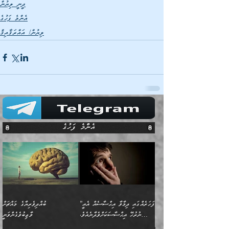
ދީނީ ލިޔުން
އެންމެ ފަހުގެ
ލިޔުން/ އައްރަޤާއިޤް
އެންމެ ފަހުގެ
”ފަހަރެއްގައި ދިމާވާ އިޙްސާސެއް އެއީ
ބުއްދިވެރިޔާގެ މައްޗަށް
ނުރުހޭ އިޙްސާސަކަށްވެދާނެއެވެ.
ވާޖިބުވެގެންވަނީ
މިސާލަކަށް ކަމަކާމެދު ބިރުގަތުމެވެ.