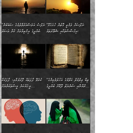
ކަންކަމުގައި މާބޮޑަށް
”ދެއްކުންތެރިކަމާއި
لِله، أسْتَغْفِرُ الله»
ބަދަލުކޮށްލާ ގޮތަށް އައި
ކޮންކަމެއްތޯއެވެ؟“
ހިތާމަކުރުމެއް ނެތެވެ. އެހެނީ
ވިސްނުމަކީ ބައްޔެކެވެ.
އާފާތްތަކަށް ބިރުން
އެވެ. އެއަށްވުރެ އިތުރަށް
ލޯބިވާކަހަލަ އިޙްސާސެކެވެ.
ވިދާޅުވިއެވެ: ”ދިގުކޮށް
ބުއްދިވެރިޔާއަށް ތަނ
ފަހަރެއްގައި މިހެންވަނީ
ހެޔޮކަންތައް ކުރުން
އެއްޗެއް ނުކިޔައެވެ. ދެން
ދެން އެ ޠަބީޢަތުން ބުއްދިއަށް
މުހިއްމު ކަންކަމާއި އަދި
ދޫކޮށްލުމުގެ ބާބު
އޭނާ ވަކިތަނަކަށް ދިޔައެވެ.
އަސަރުކުރީއެވެ. ޝަރީޢަތުގައި
”ނަފްސަށް ވަޤުތީ ގޮތުން ހުށަހެޅޭ
”ނަފްސު އަވަސްއަރުވާލުމުގެ ސަބަބުން
މުހިއްމު ނޫންކަންކަމާމެދުވެސް
ބަޔާންކުރުން: ދަންނާށެވެ!
ދެން އޭނާގެ ބުރަކަށީގައި ހުރި
ލޯބިވެވޭކަހަލަ އިޙްސާސްތައް
އިޙްސާސްތަކާއި ޝުޢޫރުތައް:
ބުއްދީގެ އިޚްތިޔާރަށް ކުރާ އަސަރު.
މާބޮޑަށް ސަމާލުވެގެން
މީސްތަކުންގެ ތެރޭގައި،
ސާމާނުތައް ބަހައްޓަންދެން
ގެނައުން މަނައެއް ނުކުރެއެވެ.
ނަފްސަށް ބައިވަރު ވަޤުތީ
ބައެއް ނަފްސުތަކުގެ
ހުށިޔާރުވެގެން އުޅޭ ބައެއް
ދެއްކުންތެރިއަކަށް ވެދާނޭކަމަށް
އަހަރެން ހުރީމެވެ. ދެން
މިސާލަކަށް ބެލުމުގެ
ޞިފަތަކާއި އިޙްސާސްތައް
ޠަބީޢަތުގައި
ނަފްސުތަކުގެ ސަބަބުން
ބިރުން ހެޔޮ ޢަމަލުކުރުން
ބުނެފީމެވެ: "މި ނޫން އެއްޗެއް
ލައްޒަތެވެ. އެކަމަކު
ލިބިގެންވެއެވެ. އެއީ
އަވަސްއަރުވާލުންވެއެވެ. ދެން
ބުއްދިއަށް ކުރާ
ދޫކޮށްލާ މީހުންވެއެވެ. އެއީ
ކިޔަން ތިބާއަށް ރަނގަޅަށް ނ
ޝަރީޢަތުން އެއ
ނަފްސުގައި ހިފެހެއްޓިގެންވާ
ކުޑަ ވަޤުތުކޮޅެއްގެ ތެރޭގައި
އަސަރުންކަމުގައި ވެދާނެއެވެ.
ގޯހެކެވެ. އަދި ޝައިޠާނާއަށް
ލާޒިމް ޠަބީޢަތުގެ ތެރޭގައިވާ
ބުއްދި ލައްވާ ނުރައްކާތެރި
އެފަދަ ކަންކަމާމެދު ވިސްނާ
ވެވޭ އެއްބަސްވުމެކެވެ.
ކަންކަމެއް ނޫނެވެ. ނަމަވެސް
ޤަރާރުތައް ނިންމާ،
ފިކުރުކުރުން މާބޮޑަށް
އެކަމަކު އޭގައި އަހަރުމެން
”ތިބާ ޢިލްމުލް ކަލާމްގެ އަހުލުވެރިންގެ
ކުރެވޭ ފާފަތައް ފޮރުވުމާއި، ފާފަކުރާ
އެއީ ހުށަހެޅި ލައިގަންނަ
އިޚްތިޔާރުކުރަން އެނަފްސު
ދިގުލައިފިނަމަ, ފުރިހަމަ ކުރުން
ތަފްޞީލުކޮށް ބުނަމެވެ.
(ޤުރްއާނާއި ސުންނަތް ދޫކޮށް ބުއްދީގެ
މީހެއްކަން މީސްތަކުންނަށް
ކަންކަމެވެ. މިސާލަކަށް:
ބޭނުންވެއެވެ. ދެން ނަފްސަށް
ޙައްޤުވާ ކަންކަން
ހެޔޮކަންތައް ބެހިގެންދަނީ:
ޙުއްޖަތްތަކާއި ވިސްނުންތައް
އެނގިގެންވުމަށް ނުރުހުންވުމާއި،
އަބޫ ޢުމަރު އަޙްމަދު ބްނު
🌴 އިބްނުލް ޖައުޒީ
ހިތާމަޔާއި އުފަލާއި،
އޭގެ އަވަސްއަރުވާލުމާއި،
ބޭނުންކޮށްގެން ދީނުގެ ކަންކަމުގައި
މީސްތަކުން އޭނާ ނުބައިކޮށްފައި
ފުރިހަމަކުރުން މަނާކުރާ
🔹ސީދާ އެކަމުގައި
މުޙައްމަދު އަލްމާލިކީ
(597ހ) ވިދާޅުވިއެވެ:
ކަންބޮޑުވުމާއި
އަނެއްކޮޅުން ބުއްދި
ވާހަކަދައްކާ މީހުންގެ) މަޖްލިސްތަކަށް
އެއްޗެހިކިޔުމަށް ނުރުހުންވުން
ކަމެއްކަމުގައި:
(ދުނިޔަވީ) ލައްޒަތެއް ނެތް
(429ހ)، ބަޣުދާދުން
”ކުރެވޭ ފާފަތައް ފޮރުވުމާއި،
ޙާޒިރުވިންހެއްޔެވެ؟“
ހުއްދަވެގެންވާކަން ބަޔާންކުރުން:
ހިތްފަސޭހަވުމާއި،
މަޝްޣޫލުކޮށްލާފަދަ އެހެރަ
ރައްކާތެރިކަމުގެ ފިޔަވަޅުތައް
ކަންކަމެވެ. މިސާލަކަށް
ޤައިރަވާނުގެ ރަށަށް އައިހިނދު
ފާފަކުރާ މީހެއްކަން
ބިރުވެރިކަމާއި އަމާންކަމުގެ
އިޙްސާސްތަކާއި ޝުޢޫރުތައް
އެޅުމާއި، ދިމާވެދާނޭ ގޮތ
ނަމާދާއި، ރޯދައާއި، ޙައްޖާއި،
އަބޫ މުޙައްމަދު އިބްނު އަބީ
މީސްތަކުންނަށް
އިޙްސާސާއި، މޮޅިވެރިކަމާއި
ޖަމަޢަވެއްޖެނަމަ, އެހިނދުން
ހަ
ޒައިދު އަލްޤައިރަވާނީ
އެނގިގެންވުމަށް