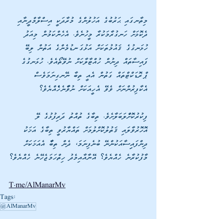
މިތާނގައި ޙަރުބުގެ އަހުލުންގެ މުރާދަކީ އިސްލާމްދީނާއި 
ދެކޮޅަށް ހަނގުރާމަކުރާ މީހުނެވެ. އެހެންކަމުން މިއަދު 
ހުޅަނގުގެ ޤައުމުތަކަށް އަޅުގަނޑުމެންގެ އަތުން ލިބޭ 
ފައިސާތައް ދިނުން ހުއްޓާލާކަށް ނުވޭތޯއެވެ. ހުޅަނގުގެ 
ޕްރޮޑަކްޓްތައް ގަތުން އެއީ ތިބާ ނޭނގިނަމަވެސް 
އެކާފިރުންނަށް ވެވޭ އެހީއަކަށް ނުވާާނެހެެެއްޔެވެ؟
ފިކުރުކޮށްްލަބަލާށެވެ. ތިބާގެ ތުއްތު ދަރިފުޅުގެ ލޭ 
އޮހޮރުވާލައި ޤަތުލުކޮށްލުމަށް ތައްޔާރުވީ ތިބާގެ އަޚަކު 
ދިންފައިިސާއަކުންނޭ ބުނެފިނަމަ، ދެން ތިބާާ އެއަޚަކަށް 
މާފުކުރާނެ ހެއްޔެވެ؟ އޭނާއާއިމެދު ހިތްހަމަޖެހޭނެ ހެއްޔެވެ؟
T.me/AlManarMv
Tags:
@AlManarMv