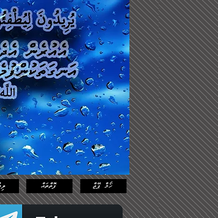
Log In
Featured
Posts
ހޯމް ޕޭޖް
ފޮތްތައް
ލިޔ