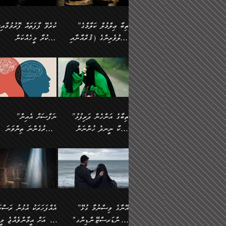
އެފަދަ ކަންކަމާމެދު ވިސްނާ
އޭގައި އަހަރުމެން ތަފްޞީލ
ލާޒިމް ޠަބީޢަތުގެ ތެރޭގައިވާ
ބުއްދި ލައްވާ ނުރައްކާތެރި
ފިކުރުކުރުން މާބޮޑަށް
ބުނަމެވެ. ހެޔޮކަންތައް
ކަންކަމެއް ނޫނެވެ. ނަމަވެސް
ޤަރާރުތައް ނިންމާ،
”ތިބާ ޢިލްމުލް ކަލާމްގެ
ކުރެވޭ ފާފަތައް ފޮރުވުމާއި،
ދިގުލައިފިނަމަ, ފުރިހަމަ ކުރުން
ބެހިގެންދަނީ: 🔹ސީދާ
އެއީ ހުށަހެޅި ލައިގަންނަ
އިޚްތިޔާރުކުރަން އެނަފްސު
އަހުލުވެރިންގެ (ޤުރްއާނާއި
ފާފަކުރާ މީހެއްކަން
ޙައްޤުވާ ކަންކަން
އެކަމުގައި (ދުނިޔަވީ)
ކަންކަމެވެ. މިސާލަކަށް:
ބޭނުންވެއެވެ. ދެން ނަފްސ
ފުރިހަމަކުރުން މަނާކުރާ
ލައްޒަތެއް ނެތް ކަންކަމެވެ
ސުންނަތް ދޫކޮށް ބުއްދީގެ
މީސްތަކުންނަށް
ހިތާމަޔާއި އުފަލާއި،
އޭގެ އަވަސްއަރުވާލުމާއި،
އަބޫ ޢުމަރު އަޙްމަދު ބްނު
🌴 އިބްނުލް ޖައުޒީ
ކަމެއްކަމުގައި: ރައްކާތެރިކަމުގެ
މިސާލަކަށް ނަމާދާއި، ރޯދަ
ޙުއްޖަތްތަކާއި ވިސްނުންތައް
އެނގިގެންވުމަށް
ކަންބޮޑުވުމާއި
އަނެއްކޮޅުން ބުއްދި
މުޙައްމަދު އަލްމާލިކީ
(597ހ) ވިދާޅުވިއެވެ:
ފިޔަވަޅުތައް އެޅުމާއި،
ޙައްޖާއި، ހަ
ބޭނުންކޮށްގެން ދީނުގެ
ނުރުހުންވުމާއި، މީސްތަކުނ
ހިތްފަސޭހަވުމާއި،
މަޝްޣޫލުކޮށްލާފަދަ އެހެރަ
(429ހ)، ބަޣުދާދުން
”ކުރެވޭ ފާފަތައް ފޮރުވުމާއ
ދިމާވެދާނޭ ގޮތ
ބިރުވެރިކަމާއި އަމާންކަމުގެ
އިޙްސާސްތަކާއި ޝުޢޫރުތައ
ކަންކަމުގައި ވާހަކަދައްކާ
އޭނާ ނުބައިކޮށްފައި
ޤައިރަވާނުގެ ރަށަށް އައިހިނދު
ފާފަކުރާ މީހެއްކަން
އިޙްސާސާއި، މޮޅިވެރިކަމާއި
ޖަމަޢަވެއްޖެނަމަ, އެހިނދު
މީހުންގެ) މަޖްލިސްތަކަށް
އެއްޗެހިކިޔުމަށް ނުރުހުންވ
އަބޫ މުޙައްމަދު އިބްނު އަބީ
މީސްތަކުންނަށް
ހިތްހަމަޖެހުމާއި އެނޫންވެސް
ނުބައި ރައުޔު، އަދި ފަހުނ
ޒައިދު އަލްޤައިރަވާނީ
އެނގިގެންވުމަށް
ޙާޒިރުވިންހެއްޔެވެ؟“
ހުއްދަވެގެންވާކަން
”ތިބާގެ އަންހެން ދަރިފުޅު
”ނަފްސަށް އެއިން
ގިނަ ކަންކަމެވެ. މި
ހިތާމަކުރާނޭ ކަންކަން ބުއ
(386ހ) އެކަލޭގެފާނާ
ނުރުހުންވުމާއި، މީސްތަކުނ
ބަޔާންކުރުން:
މީހަކާ ނީނދެ ހުންނަން
އަސަރުގެންނަ ތިންވަނަ
ޞިފަތަކުން ކަމެއް ނަފްސުގައި
އިޚްތިޔާރުކުރެއެވެ. އަދި
ވާހަކަދައްކަވަމުން
އޭނާ ނުބައިކޮށްފައި
އަބަދުމެ ހަރުލައިގެން ދާއިމަކަށް
ފަހަރެއްގައި އެފަދަ ބުއްދިއ
ހިތްވަރުދިނުމާމެދު ތިބާ
ބާވަތަކީ: ނަފްސަށް ހުށަހެ
އެއްސެވިއެވެ: ”ތިބާ ޢިލްމުލް
އެއްޗެހިކިޔުމަށް ނުރުހުންވ
އެގޮތަށް ތިމަންނާ ހިތްވަރުދެނީ
އެގޮތުން ނަފްސުގެ ޠަބީޢަތ
ނުހުރެއެވެ. އެކަމަކު އެކަންކަން
ބަލިކަށިވެ ގަމާރުވެ
ހުށިޔާރުވެ ޚަބަރުދާރުވާށެވެ!
ކަންކަމެވެ. (ޝުޢޫރުތަކާއި
ކަލާމްގެ އަހުލުވެރިންގެ
ހުއްދަވެގެންވާކަން
ކިހިނެއްހެއްޔެވެ؟ އެކަމަށް
ލޯބިވުމާއި ނުރުހުންވުމާއި،
ލައިގަނެފައި އަނެއްކާ ފިލ
ކޮސްވެގެންވާ ކަމަށް ތުހުމަ
އިޙްސާސްތަކެވެ.)
(ޤުރްއާނާއި ސުންނަތް ދޫކޮށް
ބަޔާންކުރުން: ކުރެވޭ ނުބަ
ހިތްވަރުދޭން ބޭނުންކުރާ
އުފާވުމާއި ދެރަވުންވެއެވެ.
ބުއްދީގެ ޙުއްޖަތްތަކާއި
ކަންތައް ފޮރުވާ ވަންހަނާކު
ފެތުރިގެންވާ ފަސް ގޮތެއް
ނަފްސުތަކުގައިވާ ޠަބީޢީ
ވިސްނުންތައް ބޭނުންކޮށްގެން
ދެއްކުންތެރިކަމެއްކަމުގައި 
އަހަރެން ތިބާއަށް ކިޔާދޭނަމެވެ.
ޞިފަތަކެކެވެ. ނަމަވެސް
ދީނުގެ ކަންކަމުގައި ވާހަކަދައްކާ
މީހަކު ހީކޮށްފާނެއެވެ.
ތިބާގެ އަންހެން ދަރިފުޅަށް އަދި
އެކަންކަން އިންސާނާއަށް
”އޭނާގެ ވިސްނުމާ ގުޅޭ
އެއްފަހަރަކު އުޅުނު ރަސްކަ
މީހުންގެ) މަޖްލިސްތަކަށް
އެކަންވަނީ އެހެންނެއް ނޫނ
އެކުއްޖާގެ މުސްތަޤްބަލަށް
ޖެހޭހިނދު އެއީ ވަޤުތީ ގޮތ
"އަންޑަރސްޓޭންޑިންގ"
ﷲ އަށް އީމާންވެއްޖެ މީހ
ޙާޒިރުވިންހެއްޔެވެ؟“ އަބޫ
މަނާވެގެންވާކަމަކީ
އެކަމުގެ ނުރައްކާ
ހުށަހެޅޭ ޞިފަތަކަކަށްވެއެވ