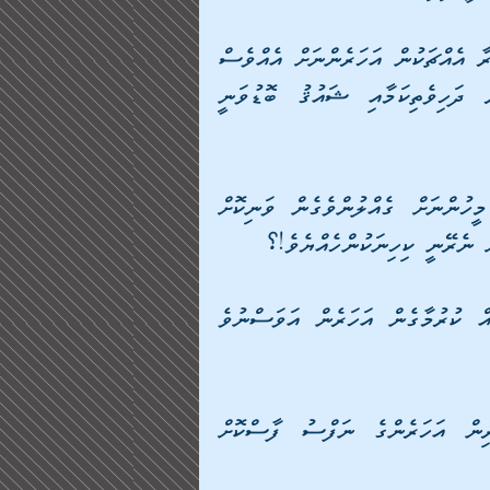
ނުވަތަ މިދުނިޔެއިން އަހަރެން (މަރުވާއިރު) ފަހަށް ދޫކުރާ އެއްޗަކުން އަހަރެންނަށް އެއްވެސް 
ފައިދާއެއް ނުކުރާއިރު ދެން މިތަނުގެ މައްޗަށް މިހިރަ ދަހިވެތިކަމާއި ޝައުޤު ބޮޑުވަނީ 
ނުވަތަ އަހަރެންގެ ކުރިން މިދުނިޔެއަށް އިސްކަންދިން މީހުންނަށް ގެއްލުންވެގެން ވަނިކޮށް 
ް ނެރޭނީ ކިހިނަކުންހެއްޔެވެ!؟ 
ނުވަތަ އަހަރެންގެ މުއްދަތު ހަމަވުމުގެ ކުރިން ޢަމަލުތައް ކުރުމާގެން އަހަރެން އަވަސްނުވެ 
ނުވަތަ އަހަރެންގެ ރަހުނު ބަންދުވެ އަތުލެވުމުގެ ކުރިން އަހަރެންގެ ނަފްސު ފާސްކޮށް 