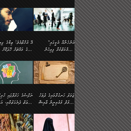
ޢުމަރު ވިދާޅުވިއެވެ:
އިންސާނާއަކީ ވަރަޢަވެރި
އަންހެނަކު ހޯދަން
ތެރެއިން މީހަކު
ނޭނގިހުރެވެސް ތިބާ އެކަމަށް
ދެން އޭގެ ޠަބީޢީ
އޭ އަޚާއެވެ! ތިބާއާ އެއްފަދަ
🌴 ހ
”އާނއެކެވެ. އަހަރެން
މީހެއްކަމުގައި މީހުންނަށް
ވަރުބަލިވެގެން އުޅެއެވެ.
އަތުޖެހިއްޖެނަމަ އެމީހަކު
ވެއްޓިފައި ވެދާނެއެވެ: 1-
މިންގަނޑަށްވުރެ އެޞިފަތަ
ފިރިހެނަކާ މެނުވީ ތިބާގެ
(217ހ) ކިޔާދެއްވިއެވެ
ދެފަހަރަކު ޙާޒިރުވީމެވެ. ދެން
ދައްކަންވެގެން، އަދި އޭނާ
ޞަލީބަށް އެރުވުމަށް
އާމްދަނީ ހޯދަން
ބޭރުވެއްޖެނަމަ, އެހިސާބުނ
ވިސްނުމާ އެއްގޮތްވެ
”އެއްފަހަރަކު އުޅުނު
އެއަށ
ﷲ ދެކެ ބިރުގަންނަ
މަސައްކަތްކުރުމާއި ވަޒީފާ
ބުއްދިއަށް އަސަރުކުރެއެވެ.
އަމުރުކުރަމުން ދިޔައެވެ.
އަންޑަރސްޓޭންޑު
ރަސްކަލަކު، ﷲ އަށް
އަދާކުރުމުގެ ދަރަޖަ ބޮޑުކޮށް
ޠަބީޢީ އާދައިގެ މިން ތެރޭގ
ނުވެވޭނެއެވެ. ދެންފަހެ
އީމާންވެއްޖެ މީހުންގެ ތެރ
މަތިކުރުމެވެ. ޚާއްޞަކޮށް
އެޞިފަތައް ހުރިނަމަ,
އަންހެނާއަށް ބަލާއިރު ތިޔަ
މީހަކު އަތުޖެހިއްޖެނަމަ އެ
”އަންހެނާއާ އެކީގައި
ޑޮކްޓަރީކަމާއި
އެޞިފަތަކަށް އަސަރުކުރުވާ
ދެމީހުންގެ ގުޅުމަކީ އެކަކު
ޞަލީބަށް އެރުވުމަށް
މަސައްކަތްކުރާ ފިރިހެން
ތިބާގެ މައްޗަށް ހޭދަކޮށް
އިންޖިނޭރުކަންފަދަ
އޭގެ މައްޗަށް ޙުކުމްކުރާ
އަނެކަކުގެ ވިސްނުން ފަހުމްވެ
އަމުރުކުރަމުން ދިޔައެވެ. ދ
ވަޒީފާތަކެވެ. އެހެނީ ވަޒީފާ
އެއްޗަކީ ބުއްދިކަމުގައިވެއެ
ވޯރކްމޭޓުންނާއި
ޚަރަދުކުރުމަކީ ޢައިބެއް ނޫނެވެ.
ދޭހަވުމަށްވުރެ މާ މަތީ
ﷲ އަށް އީމާންވާ މީހުންގ
ޅިޔަނުންނާއިމެދު ޙަދީޘްގައި
ހަމަ އެގޮތަށް ތިބާގެ ބައްޕ
އަދާކުރުމުގެ ދަރަޖަ ބޮޑުކޮށް
އެއީ ބުއްދީގައި ޢިލްމާއި،
ކްލާސްމޭޓުންނަކީ މަރެވެ.
ގުޅުމެކެވެ. އެއީ އެކަކު އަނެކަކު
ތެރެއިން މީހަކު ގެނެވި
އައިސްފައިވަނީ އެއީ މަރު
ތިބާގެ ފިރިހެން ދަރިފުޅުވ
މަތިކުރާ ޒުވާން އަންހެނާ
ފުރިހަމަކޮށްދޭ ގުޅުމެކެވެ.
ޞަލީބަށް އެރުވުމަށް
ކަމުގައިއެވެ. އައުލަވީ ޤިޔާސުން
ތިބާއަށް ޚަރަދުކޮށްދިނުން
އެހެންކަމުން، ތިބާގެ
އަމުރުކުރިހިނދު އޭނާއަށް
އެޙަދީޘްގައި: އަންހެނާ ވަޒީފާ
ޢައިބަކަށް ނުވެއެވެ. އެހުރ
ވިސްނުމާއި ޚިޔާލާ އެއްގޮތްވެ
ބުނެވުނެވެ: "ވަޞިއްޔަތެއ
އަދާކުރާ ތަނުގައި އުޅޭ،
އެންމެންވެސް މުދަލާއި ފަ
ވިސްނޭ އަންހެނަކު ހޯދަން
އޮތިއްޔާ ކުރާށެވެ." ދެން 
ފިރިހެނުން ހިމެނެއެވެ. އެއީ
އެއްކުރާ މަޤްޞަދެއްކަމުގައ
ޖަމަލު ހަނގުރާމައިގެ ދުވަހު
”ނަފްސުގެ
ތިބާއަށް ޙާޖަތެއް ނުވެއެވެ.
ބުނެފިއެވެ: "އަހަރެން
އެމީހުންގެ ވޯރކްމޭޓު އަންހެނާގެ
ބަލަނީ ތިބާއެވެ. އެގޮތުން
އުންމުލް މުއުމިނީން ޢާއިޝާ
ޠަބީޢަތް ދެނެގަތުމާއި، އަދ
ތިބާ ޙާޖަތް ޖެހިގެންވަނީ
ވަޞިއްޔަތް ކުރާނީ
ގާތަށް ވަދެއުޅުން ގިނަވެގެންވާ
ބައްޕަގެ ގާތުގައި: "ތިހާވަ
ތިބާގެ ވިސްނުމާއި ޚިޔާލާއެކު
ކޮންކަމަކަށްހެއްޔެވެ. އަހަރ
(57ހ)
ނަފްސުގެ އެދުންވެރިކަން
ފިރިހެނުންނެވެ. ފަހެ އެމީހުންނީ
ބުރަކޮށް މަސައްކަތްކޮށް
”އަންހެނުން ޖިހާދުކުރަން
ނަފްސުގެ ޠަބީޢަތުގެ ހުރި
ތިބާ ބަލައިގަންނަ އަންހެނަކު
ދުނިޔެއަށް ވެއްދުނީ އަހަރ
ނިކުމެވަޑައިގަންނަވަން
ބުއްދިން ވަޒަންކުރުމަށް އ
ޅިޔަނުންނަށްވުރެ އެތައް
ދާއޮހޮރުވަނީ ކީއްވެހޭ"
ޖެހޭނެކަމަށްވާނަމަ ﷲ ގެ
ޞިފަތަކަކީ ކޮބައިކަން
ހޯދުމެވެ. އެހެނ
ލަފައެއް ނެތިއެވެ. އެތަނު
ޤަޞްދުކުރެއްވިހިނދު އުންމުލް
ކުރާ އަސަރު:
ގޮތަކުން ނުރައްކާ ބޮޑު
އަހައިފިނަމަ އޭނާ ބުނާނީ
ރަސޫލާ صلى الله عليه
ނޭނގެނީސް، ނަފްސު
ބައެކެވެ. އެގޮތުން މަސައްކަތު
ތިމަންނާގެ ދަރިން
މުއުމިނީން އުންމު ސަލަމާ