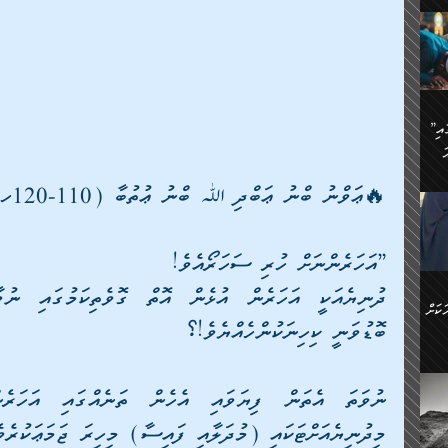
ަމަށް
🔥އިބްނު ޙިއްބާނު (354ހ)
ެ.
ުން
ން:
ައިން
”މީހުން ފެނުމުން އަޅުކަމުގައި
ަކު
ަ
ް
ް
🔥އިބްނުލް ޖައުޒީ (597ހ)
🔥ޢަވްނު ބްނު ޢަބްދި ﷲ ބްނު ޢުތުބާ (110-120ހ~) ވިދާޅުވިއެވެ:
ްމު
 އުޅެ
ުމުން
ެ.
ިވުން
ކުން
ަ
”އަހަރެންނަށް ހުރި ސަހަރޯއެވެ! 
ުކޮށް
ން:
ކަށް
ް
ބޮޑުވަނީ ކިހިނަކުންހެއްޔެވެ!؟ 
ީހުން
ކޮޅުން
ަރު
މިދުނިޔެއަށްޓަކައި (މުދަލާއި ފައިސާ) މިހިރަ ޖަމަޢަކުރެވ
ވެ.