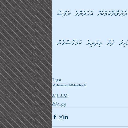
ނުވަތަ އަހަރެންގެ އަމިއްލަ އެދުން އެކަމުގެ މައްޗަށް ގަދަނުވާނޭކަމަކަށް އަހަރެންގެ ނަފްސު 
ނުވަތަ މިދުނިޔެ އަހަރެންނާ ވަކިވެގެން ކެނޑިގެންދާނޭއިރު ދެން މިދުނިޔެ ކަމުގޮސްގެން 
Tags:
MuhammedAlMaldheefi
އެންމެ ފަހުގެ
ދީނީ ލިޔުން