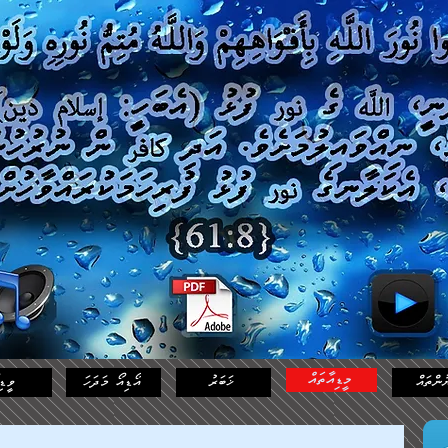
މީޑިއާތައް
ުންތައް
ޚަބަރު
އޯޑިއޯ މަދަހަ
ވީޑި