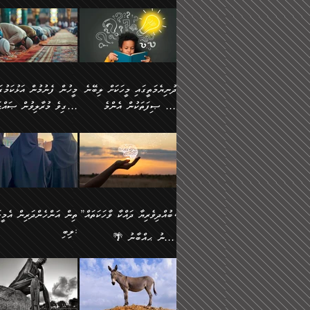
ނަފުރަތުކުރުން
ޢަމަލުކުރުމުގައި ހުންނާނޭކ
💥 ޝުޢުބާ ބްނުލް ޙައްޖާޖު
މީހުންވެއެވެ.
މެދުވެރިކުރުވައެވެ. އެއީ
އޮންނަ ޤަޞްދާ އެކުގައިއެވ
(160ހ) ވިދާޅުވިއެވެ:
ވިދާޅުވިއެވެ: ”ޢިލްމުގައި
ފިޠުރީގޮތުން ޠަބީޢަތް އެކަމަށް
ކޮންމެ ދުއިސައްތަ ޙަދީޘަކ
”މީސްތަކުންގެ ތެރޭގައި
ލާޒިމްވެ، އަދި ޢިލްމު
ލެނބިގެންވިޔަސްމެއެވެ.
ފަސް ޙަދީޘަށް
އެމީހެއްގެ ބުއްދި، ބޭރު
ހޯދުމުގައި ދެމިހުރުމަށް
މިސާލަކަށް އަންހެނާ
ޢަމަލުކުރެވުނަސް، އޭރުން
ފެންޑާގައި ބާއްވާފައި އޮންނަ
ހިތްވަރުދިނުން ބަޔާންކުރު
ފިރިހެނާއަށް ލެނބެއެވެ. ދެން
ޢިލްމުގެ ޒަކާތް އަދާކުރިފަދ
މީހުންވެއެވެ. އަނެއްބަޔަކުގެ
ބުއްދިވެރިޔާގެ މައްޗަށް
ދުނިޔެމަތީގައި މީހަކަށް ލިބޭނެ
ފިރިހެނާއާމެދު ނުރުހުންވެ
އޭނާވެއެވެ. ދެންފަހެ އެމީހ
ބުއްދި އެމީހުންނާ
ވާޖިބުވެގެންވަނީ: އޭނާގެ
ހެޔޮ ޞިފަތަކުން އެންމެ
ހީވާގިވެ މުރާލިވުން ޞައްޙ
ނަފުރަތްތެރިވާ ކަހަލަ ކަމެއް
އެއްކޮށް ޖަމަޢަކުރި ޢިލްމަށ
އެކުގައިވެއެވެ. އަނެއްބަޔަކުގެ
ސިއްރިއްޔާތު އިޞްލާޙުކޮށ
އަންހެނާއަށް ދިމާވެ ވަރުގަދަ
ޢަމަލުކުރަން އެމީހަކު
ފުރަތަމަކަމަކީ ބުއްދިވެރިކަމެވެ.
ކަންކަމާއި ޞައްޙަ ނުވާ
ބުއްދިއެއް ނުވެއެވެ. ދެންފަހެ
ނިމުމަށްފަހު ދެން އެއާ
🪴 އިބްނު ޙިއްބާނު
އިޙްސާސެއް އޭނާއަށް އާދެއެވެ.
ނުކުޅެދުމަކުން އަދި އެ ޢިލ
ކަންކަން ބަޔާންކުރުން:
އެމީހެއްގެ ބުއްދި އެމީހަކާ
ވިއްދައިގެން ޢިލްމު ހޯދަން
(354ހ) ވިދާޅުވިއެވެ:
ވިދާޅުވިއެވެ: ”މީހުން ފެނ
އަދި އެއާއެކު އެއަންހެނ
ޙިފްޡުކޮށް
އެކުގައިވާ މީހަކީ: އެމީހަކު
އަދި އެކަމުގައި ދެމިހުރުމެވ
"ދުނިޔެމަތީގައި މީހަކަށް ލިބޭނެ
އަޅުކަމުގައި ހީވާގިވެ މުރާލ
ވާހަކަދެއްކުމުގެ ކުރިން
އެހެނީ ދުނިޔޭގެ ސަބަބުތަ
ހެޔޮ ޞިފަތަކުން އެންމެ
ޞައްޙަ ކަންކަމާއި ޞައްޙ
އެމީހަކުގެ ފުށުން އެ ނިކުންނަ
އެއްވެސް ސަބަބަކަށް ސާފ
ފުރަތަމަކަމަކީ ބުއްދިވެރިކަމެވެ.
ނުވާ ކަންކަން ބަޔާންކުރު
އެއްޗެއް ފެންނަ މީހާއެވެ.
ރަނގަޅަށް ވާޞިލުވެވޭހުށީ
އަދި އެއީ ﷲ ތަޢާލާ
މީހަކު ރޭއަޅުކަންކުރާ
”ބުއްދިވެރިޔާ ދައްކާ ވާހަކަތައް،
ތިން އަންހެންދަރިން އެމީހަ
ދެންފަހެ އެމީހަކުގެ ބުއްދި ބޭރު
އެކަމުގައި ޢިލްމު ސާފުކޮށ
އެކަލާނގެ އަޅުތަކުންނަށް ދެއްވި
ބަޔަކާއެކުގައި ރޭގަނޑު
ލިބި:
ފެންޑާގައި އޮންނަ މީހަކީ:
ޚާލިޞްވެގެންނެވެ. އަދި
އެންމެ ހެޔޮ ރަނގަޅު
ހޭދަކޮށްފާނެއެވެ. ދެން އެމ
🌴 އިބްނު ޙިއްބާނު
ވާހަކަތަކެއް ދައްކާފައި ދެން
ބުއްދިވެރިޔަކު ވެއްޖެއްޔާ
ކަންތަކުންވާ ކަމެކެވެ.
ރޭގަނޑުގެ ގިނަ ވަޤުތު
(354ހ) ވިދާޅުވިއެވެ:
”ނަބިއްޔާ صلى الله
އޭގެ ފަހުން އެނިކުތް އެއްޗެ
ނިންމާނޭކަމަކީ: އެމީހަކު
އެހެންކަމުން އެއާ އިދިކޮޅު
ނަމާދުކޮށްފާނެއެވެ. އަނެއް
”ބުއްދިވެރިޔާ ދައްކާ ވާހަކަތައް،
عليه وسلم
ކުރާކަމަކާ
ޞިފައެއް ޤާއިމުކޮށްގެން ހުރި
މީނާގެ ޢާދައަކީ ސާޢަތެއްވ
ޞައްޙަކޮށް ސަލާމަތުންވާ
ޙަދީޘްކުރެއްވިކަމަށް
މީހަކާ އެކުގައި އިށީންދެ
އިރުކޮޅެއް ރޭއަޅުކަންކުރުމެ
ހަށިގަނޑެއް ސީދާވާހެން
ރިވާކުރެވެއެވެ: "ތިން