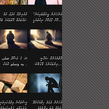
وسلم ކަމަނާއަށް އެކަމަށް
ޝަހުވަތްތައް ނަގައިގަންނަ
މާހައުލުގައި އުޅޭ ފިރިހެނުން،
އުފާކޮށްދިނުމަށެވެ. ފިރިމިހ
(61ހ) އެކަމަނާއަށް
ޢަހްދު ހިއްޕެވީހެވެ. ކަމަނާ
ވަޒަންކުރަން ބުއްދިއަށް
ޅިޔަނުންނާ އެކި ގޮތްގޮތުން
ގާތުން އެހެން އަހައިފިނަމ
(ރަނގަޅު ސީދާ ގޮތުން)
ކުޅަދާނަނުވެއެވެ.
ލިޔުއްވިކަމަށް ރިވާކުރެވެއެވެ:
”އަންހެނުން ޒީނަތްތެރިކަން
މުއުމިނާއާ ކަދުރު ރުއް
އެއްގޮތްވެ، އަދި އެހެން
ބުނާނީ ތިމަންނާގެ
ފޭވެއްޖެއެވެ! ފޭވެއްޖެއެވެ!
ނަފްސުތަކުގައިވާ ކޮންމެ
ހާމަކޮށް ފާޅުކޮށް ނިކުތުމަކީ
ވައްތަރުވާ ގޮތްތަކުގެ ތެރޭގައި:
ގޮތްތަކުން ނުރައްކާ
އަނބިމީހާއާއި ޢާއިލާގެ
ރަށްތަކަށް ދަތުރުފަތުރުކޮށް،
ޠަބީޢަތަކުންވެސް، އެތައް
އިތުރުވެއެވެ. އެ ދެމީހުންގެ
ބޭނުންތައް ފުއްދާ
އެކަކަށްވުރެ ގިނަ މީހުން އޭގައި
ކުރިއަށް ނިކުމެއުޅުން
ބައިވަރު ޝަހުވަތްތައް
ތިބާގެ އަންހެން ދަރިފުޅު
🌴 ﷲ ތަޢާލާ
މެދުގައި އެއ
ޚަރަދުކުރުމަށެވެ. އަދި ފިރި
ހިއްސާވާ ފާފައެކެވެ.
އެކަލޭގެފާނު ކަމަނާއަށް
އެނަފްސު ބަލައިގަންނަ ގޮ
ޢައުރަނިވާނުކޮށް، ނުވަތަ ޒީނަތް
ވަޙީކުރެއްވިއެވެ: ( أَلَمۡ
ދަރިފުޅު
ނަހީކުރެއްވިކަމެއް
އަސަރުކުރެއެވެ. އެގޮތުން
ހާމަކޮށްގެން ނިކުންނަހިނދު
كَیۡفَ ضَرَبَ ٱللَّ
ނޭނގޭހެއްޔެވެ!؟ ފަހެ ދީނުގެ
ނަފްސަކީ މަތިވެ
އޭގެ ހިއްސާއެއް ތިބާއަށްވެއެވެ.
مَثَلࣰا كَلِمَةࣰ طَیِّب
ތަނބު އަރިއަޅައިފިނަމަ
ބޮޑުވެގަންނަން ބޭނުންވާ
އަދި ފިތުނަވެރިވާ ކޮންމެ
كَشَجَرَةࣲ طَیِّبَةٍ أَصۡ
އަންހެނުން މެދުވެރިކޮށް އެ
ނަފްސެއްނަމަ؛
ޒުވާނެއް، އަދި އެއަންހެނާއާ
ثَابِتࣱ وَفَرۡعُهَا فِ
މާތްވެގެންވާ ޞަޙާބީ،
ﷲ ގެ ރަސޫލާ صلى ا
ޘާބިތެއް ނުކުރެވޭނެއެވެ! އަދި
މީސްތަކުންގެ މަދަޙަ ތަޢުރ
ދިމާލަށް ބެލުން އަމާޒުކުރާ
ٱلسَّمَاۤءِ ) (إبرا
މުއުމިންތަކުންގެ ބޮޑުބޭބެ:
عليه وسلم އާއެކު
އޭގައި ބާގަނޑެއް ހެދިއްޖެނަމަ
ބަލައިގަތުން މަދުކުރަން
ކޮންމެ ޒުވާނެއްގެ ފާފަ، އެ
: ٢٤) "اللّه ހެޔޮ ރަ
އަންހެނުންނަކަށް އެ ފޫބައްދާ
ޖެހެއެވެ. އެއީ އެ ޠަބީޢަތާ
މުޢާވިޔާ ބްނު އަބީ ސުފްޔާނު
މުޢާވިޔާގެ ނޭފަތްޕުޅަށް ވަތ
ހިއްސާގައި ހިމެނެއެވެ. އެހެނީ
ކަލިމައެއްގެ މިސާލު، ހެޔޮ
ﷲ ގެ ރަސޫލާ صلى الله
💧އިބްނުލް މުބާރަކު
އިޞްލާޙެއް ނުކުރެވޭނެއެވެ!
މަދަޙަޘަނާ ލިބުމުން
(60ހ):
ހިރަފުސް ވެލިކޮޅެއްވެސް ޢ
އެއީ ތިބާގެ އަންހެން
ރަނގަޅު ގަހެއް ފަދައިން
عليه وسلم ގެ
(181ހ) އާ
އަންހެނުންގެ ޖިހާދަ
ހެއްލުންތެރިކަމާއި، ބޮޑާކަ
ބްނު ޢަބްދުލް ޢަޒީޒަށްވުރެ
ދަރިފުޅެވެ. އަދި އެދަރިފުޅު
ޖައްސަވަނީ ކޮންފަދައަކުން
ޞަޙާބީންނާމެދު
އެސުވާލުކުރެވުމުން ވިދާޅުވ
ނަފްސުގެ ޢައިބުތައް ހަނ
ނިވާކޮށް ފަރުދާކުރަން
ތިބާއަށް ނުފެނޭހެއްޔެވެ؟
ހެޔޮވެ މާތްވެގެންވެއެވެ!“
އަހުލުއްސުންނާގެ ޢަޤީދާއާ
”ﷲ ގެ ރަސޫލާ صلى 
ތިބާއަށްވަނީ އަމުރުވެވިގެންނެވެ.
އެގަހުގެ މައިގަނޑާއި ބުޑ
ޚިލާފުވުމުގެ ކޮޅުމަތި، އަދި
عليه وسلم އާއެކު
ތިބާ އެހެން ކަންތައް
ރަނގަޅަށް ބިމުގައި ހަރުލާ
އެތެރޭގައި ފޮރުވައިގެން އޮތް
މުޢާވިޔާގެ ނޭފަތްޕުޅަށް ވަތ
އަހަރެން ދެރަވެ ހިތާމަކުރެވޭ
މީސްތަކުން ޢިލްމުގައިވަނީ
ނުކޮށްފިނަމަ ތިބާ
ސާބިތުވެފައިވެއެވެ. އަދި
ނުބައި ފާސިދު ޢަޤީދާ ފާޅުވަނީ
ހިރަފުސް ވެލިކޮޅެއްވެސް ޢ
ކަމެއް އެބަ ދިމާވެއެވެ.
ދަރަޖައާއި ފަންތީގައިއެވެ.
ފާފަވެރިވާނެއެވެ. އަދި ތިބާގެ
އެގަހުގެ ގޮފިތައް މައްޗަށް