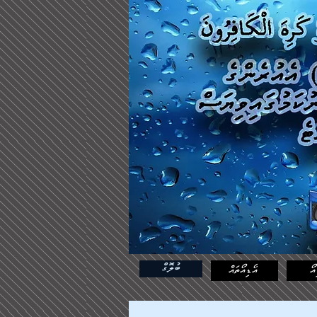
ބުލޮގް
އޯ
އޯޑިއޯތައް