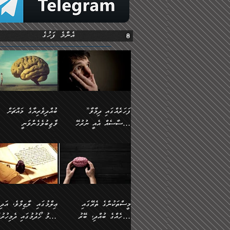
އެންމެ ފަހުގެ
”ފަހަރެއްގައި ދިމާވާ
ބުއްދިވެރިޔާގެ މައްޗަށް
އިޙްސާސެއް އެއީ ނުރުހޭ
ވާޖިބުވެގެންވަނީ
އިޙްސާސަކަށްވެދާނެއެވެ.
”ފަހަރެއްގައި ދިމާވާ
⭐ އިބްނު ޙިއްބާނު
މިސާލަކަށް ކަމަކާމެދު
އިޙްސާސެއް އެއީ ނުރުހޭ
(354ހ) ވިދާޅުވިއެވެ:
ބިރުގަތުމެވެ.
އިޙްސާސަކަށްވެދާނެއެވެ.
”ބުއްދިވެރިޔާގެ މައްޗަށް
މިސާލަކަށް ކަމަކާމެދު
ވާޖިބުވެގެންވަނީ: މި ދުނި
ބިރުގަތުމެވެ. ދެން އެއިޙްސާސް
ކަންކަމުން އޭނާގެ ޢިލްމު
ވަރުގަދަވެގެންވާނަމަ؛
ގަޑުބަޑުކޮށްލާނޭ ކަންކަމުނ
މީސްތަކުންގެ ތެރޭގައި
ޢިލްމުގައި ލާޒިމްވެ، އަދި
އެކަމަކާމެދު ނަފުރަތްތެރިވެ،
އެއްކިބާވުމެވެ. އެއީ އޭނާއ
އެމީހެއްގެ ބުއްދި، ބޭރު
ޢިލްމު ހޯދުމުގައި ދެމިހުރުމ
އަދި އެކަންކުރި މީހަކަށްވެސް
ކުޅަދާނަވީ ވަރަކަށް
ފެންޑާގައި ބާއްވާފައި އޮންނަ
ހިތްވަރުދިނުން ބަޔާންކުރުން: