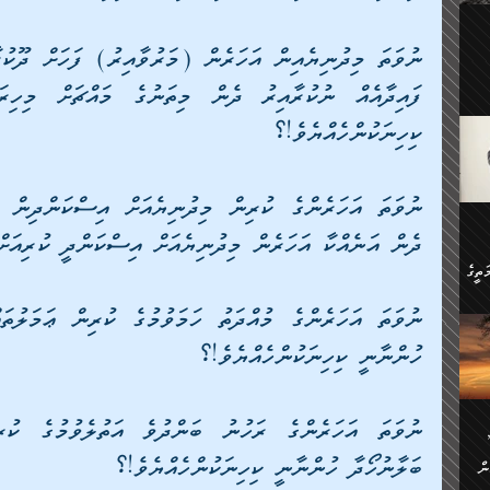
ލިބި:
ހުންނާ
ީހުން
އެކުދިން ކައިވެނިކުރުވާ 3-
.
ކިހިނަކުންހެއްޔެވެ!؟ 
ށްވަނީ
 ދިގު
ަނު
ީ
ގެ
ެވެ.
ން
ދެން އަނެއްކާ އަހަރެން މިދުނިޔެއަށް އިސްކަންދީ ކުރިއަށ
ތީގެ
ސްވެ،
ި
ް
ހުންނާނީ ކިހިނަކުންހެއްޔެވެ!؟ 
ތީގެ
ުމަކީ:
ަހެ
ރާ
ާއި
ަހެޅޭ ވަޤުތީ
ފްސަށް
ޭނާގެ
ބަލާނުހޯދާ ހުންނާނީ ކިހިނަކުންހެއްޔެވެ!؟ 
ން
ެކެވެ.
ް