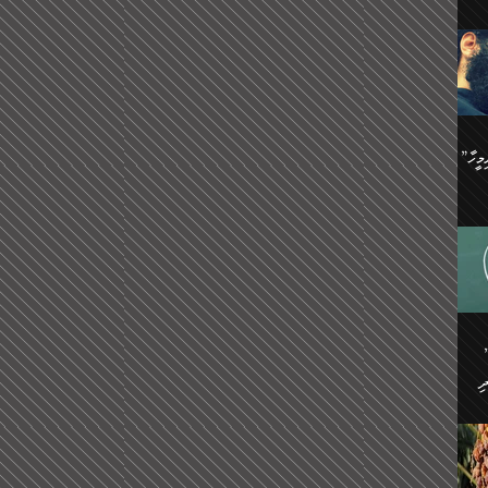
ިޝާމު ބްނު އިސްމާޢީލު
އް
:
އަކީ
ް
ައި
ެއިން
މީހަކު
”އޭ އުޚްތާއެވެ! ތިބާގެ ފިރިމީހާ
،
ެން
ވެ.
ެ
ައާއި،
 ތަޖ
ެސް
ިހާ
ް
އިސާ
އޭނާ
ި
 ހަރުލާފައި ހުރި
ި
ރަށް
ެން
ެންގެ
ެއިން
ގ