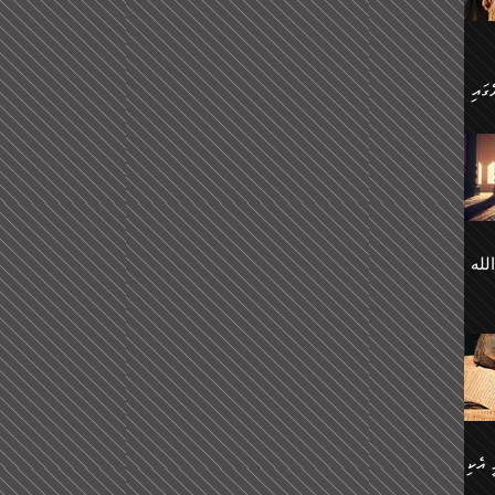
 ގޮތް
ާގެ
ަ
ހެން
ތަށް
 تَرَ
هُ
َةࣰ
لُهَا
ی
لله
ީފު
هيم
ނގަޅު
އެކު
ް
؛
ުމަރު
މާއި،
ކަން
ިއެވެ:
ދާނ
الله
ު
ް
 އެކި
ުމަރު