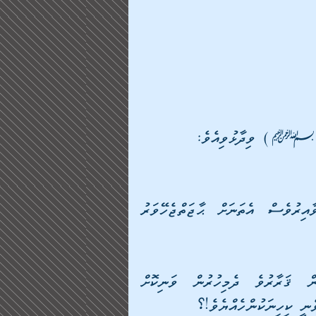
ދުނިޔެއަކީ އަހަރެން އުޅެން އޮތް ގޮވެތިކަމުގައި ނުވާއިރުވެސް އެތަނަށް ޙާޖަތްޖެހޭވަރު 
ނުވަތަ އެތަން ފިޔަވައި އެހެން ތަނެއްގައި އަހަރެން ޤަރާރުވެ ދެމިހުރުން ވަނިކޮށް 
ެނީ ކިހިނަކުންހެއްޔެވެ!؟ 