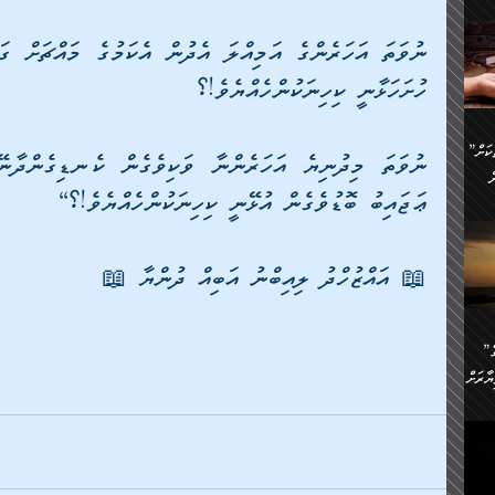
ންނަ
،
ަކުގެ
ް
ުގެ
ހުށަހަޅާނީ ކިހިނަކުންހެއްޔެވެ!؟ 
ރި
”ދެއްކުންތެރިކަމާއި އާފާތްތަކަށް
ި
..
ް
ޢަޖައިބު ބޮޑުވެގެން އުޅޭނީ ކިހިނަކުންހެއްޔެވެ!؟“
ެނީ
ަކަށް
📖 އައްޒުހްދު ލިއިބްނު އަބިއް ދުންޔާ 📖
.
ް
އަށް
ުރުން:
ައި
”ނަފްސު އަވަސްއަރުވާލުމުގެ
އް
ް
ާރަށް
ެވެ.
ތެވެ.
ެ.
ެން
ި