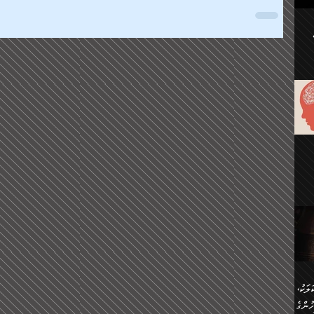
ުކޮށް
ަށް
.
އާއި،
ް
ި،
ް
ން
ުން
ް
ްދިން
ް
ެއް
ޅޭ
ުން
ުގައި
ތުވެ
އި
 މިއީ
ރުމަކީ
ހީކުރާ
ލަކު،
ެވެ.
ުން
ުންގެ
ެ.