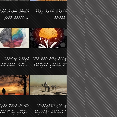
އުޅެގެން ﷲ ދެއްވި ނިޢުމަތް
ދެން މީނާ (އެމީހުންނާ
ސީދާވާނެއެވެ. އަނެއްކޮޅުން
އަންހެންދަރިން އެމީހަކަށް 
ގަޑުބަޑުކޮށް
އެކުގައި ރޭކުރާއިރު) އެމީ
ޖާހިލުމީހާ ދައްކާ ވާހަކަތައް،
1-ދެން އެކުދިން
އަހަރެންގެ ބައްޕަގެ ޙިމާރެއް
”ނަފްސުގެ ކަންކަން ރާވާ
ހުތުރުނުކުރާހުއްޓެވެ...
އެއްގޮތްވެއެވެ. ނުވަތަ އެމ
ބަލިވެފައިވާ ހަށިގަނޑެއް
އަދަބުވެރިކުރުވާ 2-އަދި
ގެއްލުނެވެ.
ބެލެހެއްޓުމުގެ ތެރޭގައި:
ބުއްދިއާއި ވިސްނުންތެރިކަން
ރޯދަ ހިފާއިރު މީނާވެސް
އެގޮތްމިގޮތްވާހެން ފުށޫއަރާ
އިތުރުކޮށްދޭނެ ކަމަކީ: އޭނާފަދަ
އެމީހުންނާއެކު ރޯދަހިފައެވެ
މަގުފުރެދިފައިވާ ބަޔަކުގެ
އިދިކީލަވާނެއެވެ. އަދި
އަދި އެކުދިންނަށް ހެޔޮކޮށް
🌱 ޖަޢުފަރު ބްނު މުޙައްމަދު
އެމީހުންގެ މަގުފުރެދުމާއި
(އެހެން ބުއްދިވެރިންނާ)
އެމީހުން
ކިބައިގައިވާ މޮޅެތި ރިވެތި
ބުއްދިވެރިޔާގެ ބަސްތައް އެއީ
ހިތައިފިނަމަ ފަހެ އެމީހަކަ
(148ހ) ކިޔާދެއްވިއެވެ:
އެމޮޅެތި ކަންކަމާ ގުޅުމެއް
ގާތްވުމާއި، އެއާ އިދިކޮޅު އިދ
ކިތަންމެ މަދު
ކަންކަމަށް ބަލާ ވިސްނުން
ސުވަރުގެއެވެ." 📖 ސުނ
”އަހަރެންގެ ބައްޕަގެ ޙިމާރެއް
ނުވެއެވެ. އެހެނީ ނަފްސަކ
ބަސްތަކެއްވިޔަސް އޭގެ ޤަދަރު
އަބީ ދާވޫދު 📖 ފަހެ ތިބާ
ނުކުރުންވެއެވެ.
ގެއްލުނެވެ. ދެން ބައްޕަ
ވަޒަންހަމަވާ އެއްޗެއް ނޫނ
ބޮޑުވެގެންވެއެވެ. އެއީ
އަންހެން ދަރިން
ވިދާޅުވިއެވެ: ”ﷲ ތަޢާލާ
ނަފްސު ކަންކަން
ފާފަވެރިޔާގެ ކުރިމަތިލުން
ކައިވެނިކުރުވުމުގައި
އަހަރެންނަށް އޭތި އަނބުރާ
މަސްހުނިކޮށްލައެވެ. އެގޮތު
”މީހަކަށް ލިބޭނެ އެންމެ ހެޔޮ
”އެމީހެއްގެ ވިސްނުން
ކިތަންމެ ކުޑަކަމެއްވިޔަސް އޭގެ
ފަރުވާކުޑަކޮށް، ޢާއިލާއެއް
ރައްދުކުރައްވައިފިނަމަ ފަހެ
މީހަކު ބުރު ސޫރަ ރީތި
މުޞީބާތް ބޮޑުވެގެންވާ ގޮތަށެވެ.
ރަނގަޅުކަމަކީ ކޮބައިތޯއެވެ؟“
ރަނގަޅުވެ، އެކަމަކު މޫނުމަ
ބިނާކޮށް ކައިވެންޏެއް
އެކަލާނގެ ރުއްސަވާނޭ ޙަމްދުގެ
ފުރިހަމަ، މުދާތައް ތަނަވަ
އަދި ބުއްދިވެރިކަމުގެ ތެރޭގައި:
ޤާއިމުކުރުން ދޫކޮށްފައި
ސޫރަ ހުތުރުވެއްޖެ މީހާ,
ބަސްތަކަކުން އަހަރެން
އެކަމަކު އެއާއެކު ޢަޤީދާއާއ
🪨 އިބްނުލް މުބާރަކު
☘️ އިބްނު ޙިއްބާނު
އެއްވެސް ކަ
ކިޔެވުމާއި އެހެން
އެކަލާނގެއަށް
ފިކުރު ފުރެދިގެންވާ މީހަކަށ
(181ހ) އަށް ދެންނެވުނެވެ:
(354ހ) ވިދާޅުވިއެވެ:
މަޤްޞަދުތަކުގައި އެކުދިން
ޙަމްދުކުރާހުށީމެވެ.“ ދެން މާ
ވެދާނެއެވެ. ދެން މިފަދަ
”މީހަކަށް ލިބޭނެ އެންމެ ހެޔޮ
”އެމީހެއްގެ ވިސްނުން
މަޝްޣޫލުކުރުވުމާމެދު ތިބާ
ގިނައިރެއް ނުވެ އޭގެ
މީހަކުގެ ރީތިކަމާއި އޭނާގެ
ރަނގަޅުކަމަކީ ކޮބައިތޯއެވެ؟“
ރަނގަޅުވެ، އެކަމަކު މޫނުމަ
ނަމަނަމަ ސަމާލުވެ
އަސްދާނުގޮނޑިއާއި ލަގަނާއި
މޮޅެތި ތަކެއްޗަށްޓަކައި ބެލ
ވިދާޅުވިއެވެ: ”އޭނާގެ
ސޫރަ ހުތުރުވެއްޖެ މީހާ, ފ
އެކީގައި އޭތި ގެނެވުނެވެ. ދެން
އޭނާގެ ޢަޤީދާއާއި ޤަބޫލުކު
ކިބައިގައިވާ ފުރާ ފުރިހަމަ
އޭނާގެ ނަފްސުގެ (ބުއްދިއ
"މި ތަކެތި އުފުލާމީހާވެސް
”ނަފްސަށް ހުށ
އެކަލޭގެފާނު އެއަށް
ގޮތްތަކާއި ފިކުރުވެސް ނަ
ބުއްދިއެވެ.“ ދެންނެވުނެވެ:
ވިސްނުމުގެ) ހެޔޮކަމުން އ
ބަކުރަށްވުރެ ފިޤުހުވެރިއެވެ."
ޞިފަތަކާއި އިޙްސާސްތަކު
ސަވާރުވިއެވެ. އަދި އޭގެ
ރަނގަޅުކޮށް ޖަރީކޮށްދޭ ކަމ
”އެގޮތަށް ލިބިގެންނުވިނަމަ
މޫނުގެ ހުތުރުކަން ހަނދާނ