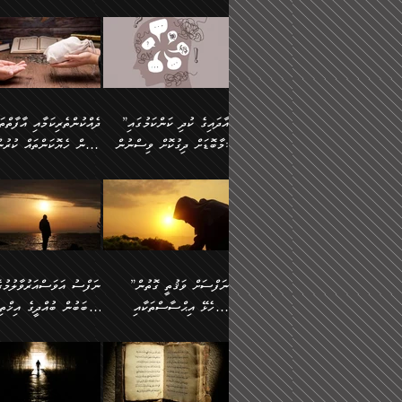
މައްޗަށް ސީދާވިހިނދު، ހެދުން
އެއީ (ޙަޤީޤަތުގައި) އެ
ޠަބީޢަތަށް އަސަރުކުރުން:
ދެން ކޮން އެއްޗެއްތޯއެވެ؟“
ނައްތާލައެވެ. އަނެއްކޮޅުން
🔅 ބަކްރު ބްނު ޢަބްދި ﷲ
ނަފްސަށް ހުށަހެޅިގެން އަ
ބޮނޑިކޮށްލައްވާފައި، އުޑާއި
ދެކަންތަކުގެ ދ
ވިދާޅުވިއެވެ: ”ރިވެތި ރަނގަޅު
އެމީހަކުގެ މޫނުމަތި ރީތިވެ
އަލްމުޒަނީ (108ހ)
އެކި ވައްތަރުގެ އިޙްސާސްތ
ދިމާލަށް އިސްތަށިފުޅު
އަދަބެކެވެ.“ ދެންނެވުނެވެ:
އެކަމަކު ވިސްނުން ކޮށި
ކިޔާދެއްވިއެވެ: ”އަހަރެން
ބާރުމިން ހުރި މިންވަރަކުނ
”އެކަން ނެތްނަމަ ދެން
ވެއްޖެނަމަ, އޭނާގެ ނަފްސ
އެއްފަހަރަކު ގެއިން
އިންސާނާގެ ޠަބީޢަތަށް
ކޮންކަމެއްތޯއެވެ؟“
އުނިކަމާހުރެ މޫނުމަތީގެ ހު
ނިކުމެގެންދަނިކޮށް އެއްޗެހި
އަސަރުކުރެއެވެ... ދެން
ވިދާޅުވިއެވެ: ”އޭނާ
ރީތިކަން ދާހުއްޓެވެ.
އުފުލުމުގެ މަސައްކަތްކުރާ މީހަކާ
އެއަށްފަހު އެ ޠަބީޢަތުން
”އާދައިގެ ކުދި ކަންކަމުގައި
މަޝްވަރާއަށް އަހާނޭ ރަނގަޅު
އެހެންކަމުން ވިސްނުންތެރ
ދިމާވިއެވެ. އޭނާގެ ސާމާނު އޭރު
ބުއްދިއަށް އަސަރުކުރެއެވެ.
މާބޮޑަށް ދިގުކޮށް ވިސްނުން:
ބިރުން ހެޔޮކަންތައް ކުރުނ
ޞާލިޙު އަޚެކެވެ.“
މީހާގެ އަތުގައި އެއްޗެއް
އުފުލަމުންދިޔައެވެ. އޭރު އޭނާ
މިއަސަރުކުރުމުގެ އަޞްލުގެ
ދެންނެވުނެވެ: ”އެގޮތަށް
ނެތަސް ކަންބޮޑުވެ
ދޫކޮށްލުމުގެ ބާބު ބަޔާންކުރުން:
ކިޔަމުންދިޔައެވެ: «الْحَمْدُ
ފެށުން އައި ގޮތަކީ:
އެކަމެއްގައި އެހާ ދިގުކޮށް
🌴 އިބްނުލް ޖައުޒީ
ނެތްނަމަ ދެން
ހިތާމަކުރުމެއް ނެތެވެ. އެހ
لِله، أسْتَغْفِرُ الله»
ޞައްޙަކޮށްވާ ޠަބީޢަތެއް
ވިސްނުން ޙައްޤުނުވާ
(597ހ) ވިދާޅުވިއެވެ:
ކޮންކަމެއްތޯއެވެ؟“
ބުއްދިވެރިޔާއަށް ތަނ
އެވެ. އެއަށްވުރެ އިތުރަށް
ބަދަލުކޮށްލާ ގޮތަށް އައި
ކަންކަމުގައި މާބޮޑަށް
”ދެއްކުންތެރިކަމާއި އާފާތްތ
ވިދާޅުވިއެވެ: ”ދިގުކޮށް
އެއްޗެއް ނުކިޔައެވެ. ދެން އޭނާ
ލޯބިވާކަހަލަ އިޙްސާސެކެވެ
ވިސްނުމަކީ ބައްޔެކެވެ.
ބިރުން ހެޔޮކަންތައް ކުރުނ
ވަކިތަނަކަށް ދިޔައެވެ. ދެން
ދެން އެ ޠަބީޢަތުން ބުއްދި
ފަހަރެއްގައި މިހެންވަނީ
ދޫކޮށްލުމުގެ ބާބު ބަޔާންކ
އޭނާގެ ބުރަކަށީގައި ހުރި
އަސަރުކުރީއެވެ. ޝަރީޢަތުގ
މުހިއްމު ކަންކަމާއި އަދި
ދަންނާށެވެ! މީސްތަކުންގެ
”ނަފްސަށް ވަޤުތީ ގޮތުން
ސާމާނުތައް ބަހައްޓަންދެން
ލޯބިވެވޭކަހަލަ އިޙްސާސްތަ
މުހިއްމު ނޫންކަންކަމާމެދުވެސް
ތެރޭގައި، ދެއްކުންތެރިއަކަށ
ހުށަހެޅޭ އިޙްސާސްތަކާއި
ސަބަބުން ބުއްދީގެ އިޚްތިޔ
އަހަރެން ހުރީމެވެ. ދެން
ގެނައުން މަނައެއް ނުކުރެއ
މާބޮޑަށް ސަމާލުވެގެން
ވެދާނޭކަމަށް ބިރުން ހެޔޮ
ބުނެފީމެވެ: "މި ނޫން އެއްޗެއް
މިސާލަކަށް ބެލުމުގެ ލައްޒަ
ޝުޢޫރުތައް:
ކުރާ އަސަރު.
ހުށިޔާރުވެގެން އުޅޭ ބައެއް
ޢަމަލުކުރުން ދޫކޮށްލާ
ނަފްސަށް ބައިވަރު ވަޤުތީ
ބައެއް ނަފްސުތަކުގެ
ކިޔަން ތިބާއަށް ރަނގަޅަށް ނ
އެކަމަކު ޝަރީޢަތުން އެއ
ނަފްސުތަކުގެ ސަބަބުން
މީހުންވެއެވެ. އެއީ ގޯހެކެވ
ޞިފަތަކާއި އިޙްސާސްތައް
ޠަބީޢަތުގައި
ބުއްދިއަށް ކުރާ
އަދި ޝައިޠާނާއަށް ވެވޭ
ލިބިގެންވެއެވެ. އެއީ
އަވަސްއަރުވާލުންވެއެވެ. ދ
އަސަރުންކަމުގައި ވެދާނެއެވެ.
އެއްބަސްވުމެކެވެ. އެކަމަކު
ނަފްސުގައި ހިފެހެއްޓިގެންވާ
ކުޑަ ވަޤުތުކޮޅެއްގެ ތެރޭގައ