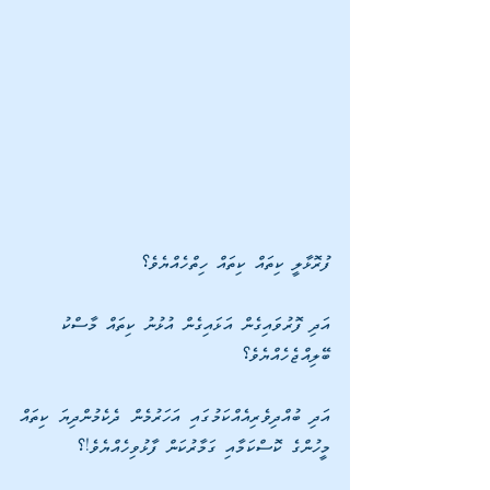
ފުރޮޅާލީ ކިތައް ކިތައް ހިތްހެއްޔެވެ؟ 
އަދި ފޮރުވައިގެން އަޅައިގެން އުޅުނު ކިތައް މާސްކު 
ބޭލިއްޖެހެއްޔެވެ؟ 
އަދި ބުއްދިވެރިއެއްކަމުގައި އަހަރުމެން ދެކެމުންދިޔަ ކިތައް 
މީހުންގެ ކޮސްކަމާއި ގަމާރުކަން ފާޅުވިހެއްޔެވެ!؟