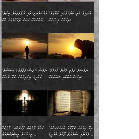
ނިކުމެގެންދަނިކޮށް އެއްޗެހި
ޠަބީޢަތަށް އަސަރުކުރެއެވެ...
ކޮންކަމެއްތޯއެވެ؟“
ވެއްޖެނަމަ, އޭނާގެ ނަފްސުގެ
އުފުލުމުގެ މަސައްކަތްކުރާ
ދެން އެއަށްފަހު އެ ޠަބީޢަތުން
ވިދާޅުވިއެވެ: ”އޭނާ
އުނިކަމާހުރެ މޫނުމަތީގެ ހުރި
”އާދައިގެ ކުދި ކަންކަމުގައި މާބޮޑަށް
”ދެއްކުންތެރިކަމާއި އާފާތްތަކަށް ބިރުން
މީހަކާ ދިމާވިއެވެ. އޭނާގެ
ބުއްދިއަށް އަސަރުކުރެއެވެ...
މަޝްވަރާއަށް އަހާނޭ ރަނގަޅު
ރީތިކަން ދާހުއްޓެވެ.
ދިގުކޮށް ވިސްނުން:
ހެޔޮކަންތައް ކުރުން ދޫކޮށްލުމުގެ ބާބު
ސާމާނު އޭރު
މިއަސަރުކުރުމުގެ އަޞްލުގެ
ޞާލިޙު އަޚެކެވެ.“
އެހެންކަމުން ވިސްނުންތެރި
ބަޔާންކުރުން:
އެކަމެއްގައި އެހާ ދިގުކޮށް
🌴 އިބްނުލް ޖައުޒީ
އުފުލަމުންދިޔައެވެ. އޭރު އޭނާ
ފެށުން އައި ގޮތަކީ:
ދެންނެވުނެވެ: ”އެގޮތަށް
މީހާގެ އަތުގައި އެއްޗެއް
ވިސްނުން ޙައްޤުނުވާ
(597ހ) ވިދާޅުވިއެވެ:
ކިޔަމުންދިޔައެވެ: «الْحَمْدُ
ޞައްޙަކޮށްވާ ޠަބީޢަތެއް
ނެތްނަމަ ދެން
ނެތަސް ކަންބޮޑުވެ
ކަންކަމުގައި މާބޮޑަށް
”ދެއްކުންތެރިކަމާއި
لِله، أسْتَغْفِرُ الله»
ބަދަލުކޮށްލާ ގޮތަށް އައި
ކޮންކަމެއްތޯއެވެ؟“
ހިތާމަކުރުމެއް ނެތެވެ. އެހެނީ
ވިސްނުމަކީ ބައްޔެކެވެ.
އާފާތްތަކަށް ބިރުން
އެވެ. އެއަށްވުރެ އިތުރަށް
ލޯބިވާކަހަލަ އިޙްސާސެކެވެ.
ވިދާޅުވިއެވެ: ”ދިގުކޮށް
ބުއްދިވެރިޔާއަށް ތަނ
ފަހަރެއްގައި މިހެންވަނީ
ހެޔޮކަންތައް ކުރުން
އެއްޗެއް ނުކިޔައެވެ. ދެން
ދެން އެ ޠަބީޢަތުން ބުއްދިއަށް
މުހިއްމު ކަންކަމާއި އަދި
ދޫކޮށްލުމުގެ ބާބު
އޭނާ ވަކިތަނަކަށް ދިޔައެވެ.
އަސަރުކުރީއެވެ. ޝަރީޢަތުގައި
”ނަފްސަށް ވަޤުތީ ގޮތުން ހުށަހެޅޭ
”ނަފްސު އަވަސްއަރުވާލުމުގެ ސަބަބުން
މުހިއްމު ނޫންކަންކަމާމެދުވެސް
ބަޔާންކުރުން: ދަންނާށެވެ!
ދެން އޭނާގެ ބުރަކަށީގައި ހުރި
ލޯބިވެވޭކަހަލަ އިޙްސާސްތައް
އިޙްސާސްތަކާއި ޝުޢޫރުތައް:
ބުއްދީގެ އިޚްތިޔާރަށް ކުރާ އަސަރު.
މާބޮޑަށް ސަމާލުވެގެން
މީސްތަކުންގެ ތެރޭގައި،
ސާމާނުތައް ބަހައްޓަންދެން
ގެނައުން މަނައެއް ނުކުރެއެވެ.
ނަފްސަށް ބައިވަރު ވަޤުތީ
ބައެއް ނަފްސުތަކުގެ
ހުށިޔާރުވެގެން އުޅޭ ބައެއް
ދެއްކުންތެރިއަކަށް ވެދާނޭކަމަށް
އަހަރެން ހުރީމެވެ. ދެން
މިސާލަކަށް ބެލުމުގެ
ޞިފަތަކާއި އިޙްސާސްތައް
ޠަބީޢަތުގައި
ނަފްސުތަކުގެ ސަބަބުން
ބިރުން ހެޔޮ ޢަމަލުކުރުން
ބުނެފީމެވެ: "މި ނޫން އެއްޗެއް
ލައްޒަތެވެ. އެކަމަކު
ލިބިގެންވެއެވެ. އެއީ
އަވަސްއަރުވާލުންވެއެވެ. ދެން
ބުއްދިއަށް ކުރާ
ދޫކޮށްލާ މީހުންވެއެވެ. އެއީ
ކިޔަން ތިބާއަށް ރަނގަޅަށް ނ
ޝަރީޢަތުން އެއ
ނަފްސުގައި ހިފެހެއްޓިގެންވާ
ކުޑަ ވަޤުތުކޮޅެއްގެ ތެރޭގައި
އަސަރުންކަމުގައި ވެދާނެއެވެ.
ގޯހެކެވެ. އަދި ޝައިޠާނާއަށް
ލާޒިމް ޠަބީޢަތުގެ ތެރޭގައިވާ
ބުއްދި ލައްވާ ނުރައްކާތެރި
އެފަދަ ކަންކަމާމެދު ވިސްނާ
ވެވޭ އެއްބަސްވުމެކެވެ.
ކަންކަމެއް ނޫނެވެ. ނަމަވެސް
ޤަރާރުތައް ނިންމާ،
ފިކުރުކުރުން މާބޮޑަށް
އެކަމަކު އޭގައި އަހަރުމެން
”ތިބާ ޢިލްމުލް ކަލާމްގެ އަހުލުވެރިންގެ
ކުރެވޭ ފާފަތައް ފޮރުވުމާއި، ފާފަކުރާ
އެއީ ހުށަހެޅި ލައިގަންނަ
އިޚްތިޔާރުކުރަން އެނަފްސު
ދިގުލައިފިނަމަ, ފުރިހަމަ ކުރުން
ތަފްޞީލުކޮށް ބުނަމެވެ.
(ޤުރްއާނާއި ސުންނަތް ދޫކޮށް ބުއްދީގެ
މީހެއްކަން މީސްތަކުންނަށް