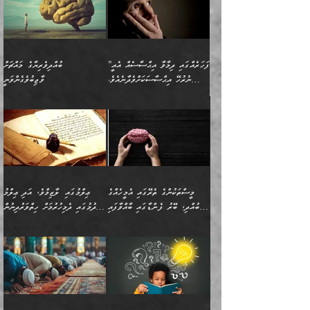
”ފަހަރެއްގައި ދިމާވާ އިޙްސާސެއް އެއީ
ބުއްދިވެރިޔާގެ މައްޗަށް
ނުރުހޭ އިޙްސާސަކަށްވެދާނެއެވެ.
ވާޖިބުވެގެންވަނީ
މިސާލަކަށް ކަމަކާމެދު ބިރުގަތުމެވެ.
”ފަހަރެއްގައި ދިމާވާ
⭐ އިބްނު ޙިއްބާނު (354ހ)
އިޙްސާސެއް އެއީ ނުރުހޭ
ވިދާޅުވިއެވެ: ”ބުއްދިވެރިޔާގެ
އިޙްސާސަކަށްވެދާނެއެވެ.
މައްޗަށް ވާޖިބުވެގެންވަނީ: މި
މިސާލަކަށް ކަމަކާމެދު
ދުނިޔޭގެ ކަންކަމުން އޭނާގެ
ބިރުގަތުމެވެ. ދެން
ޢިލްމު ގަޑުބަޑުކޮށްލާނޭ
އެއިޙްސާސް
ކަންކަމުން އެއްކިބާވުމެވެ. އެއީ
މީސްތަކުންގެ ތެރޭގައި އެމީހެއްގެ
ޢިލްމުގައި ލާޒިމްވެ، އަދި ޢިލްމު
ވަރުގަދަވެގެންވާނަމަ؛
އޭނާއަށް ކުޅަދާނަވީ ވަރަކަށް
ބުއްދި، ބޭރު ފެންޑާގައި ބާއްވާފައި
ހޯދުމުގައި ދެމިހުރުމަށް ހިތްވަރުދިނުން
އެކަމަކާމެދު ނަފުރަތްތެރިވެ،
ޢަމަލުކުރުމުގައި ހުންނާނޭކަމަށް
އޮންނަ މީހުންވެއެވެ.
ބަޔާންކުރުން:
💥 ޝުޢުބާ ބްނުލް ޙައްޖާޖު
🔥އިބްނު ޙިއްބާނު (354ހ)
އަދި އެކަންކުރި މީހަކަށްވެސް
އޮންނަ ޤަޞްދާ އެކުގައިއެވެ.
(160ހ) ވިދާޅުވިއެވެ:
ވިދާޅުވިއެވެ: ”ޢިލްމުގައި
ނަފުރަތުކުރުން
ކޮންމެ ދުއިސައްތަ ޙަދީޘަކުން
”މީސްތަކުންގެ ތެރޭގައި
ލާޒިމްވެ، އަދި ޢިލްމު
މެދުވެރިކުރުވައެވެ. އެއީ
ފަސް ޙަދީޘަށް
އެމީހެއްގެ ބުއްދި، ބޭރު
ހޯދުމުގައި ދެމިހުރުމަށް
ފިޠުރީގޮތުން ޠަބީޢަތް އެކަމަށް
ޢަމަލުކުރެވުނަސް، އޭރުން
ފެންޑާގައި ބާއްވާފައި އޮންނަ
ހިތްވަރުދިނުން ބަޔާންކުރުން:
ލެނބިގެންވިޔަސްމެއެވެ.
ޢިލްމުގެ ޒަކާތް