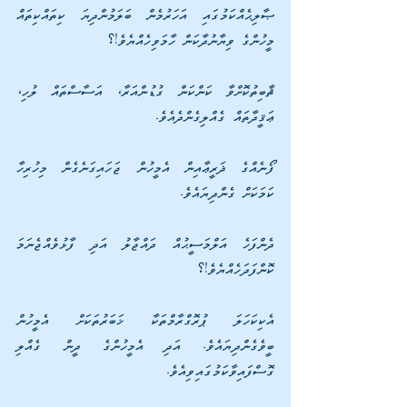
ޞާލިޙެއްކަމުގައި އަހަރުމެން ބަލަމުންދިޔަ ކިތައްކިތައް 
މީހުންގެ ވިޔާނުދާކަން ހާމަވިހެއްޔެވެ!؟
ޘާބިތުކޮށްވާ ކަންކަން ގުޑުންއަރާ، އަސާސްތައް ލުހި، 
ޢަޤީދާތައް ގެއްލިގެންދެއެވެ. 
ފޯނެއްގެ ޛަރީޢާއިން އެމީހުން ޖަހައިގަނެގެން މިހުރިހާ 
ކަމަކަށް ގެންދިޔައެވެ. 
ދެންފަހެ އަލްމަސީޙުއް ދައްޖާލު އަދި ފާޅުވެއްޖެނަމަ 
ކޮންފަދަހެއްޔެވެ!؟
އެކިކަހަލަ ޕުރޮގްރާމްތަކާ ޚަބަރުތަކަށް އެމީހުން 
ބީވެގެންދިޔައެވެ. އަދި އެމީހުންގެ ދީން ގެއްލި 
ގޮސްފައިވާކަމުގައިވިއެވެ.