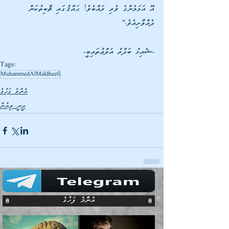
އޭ އަޅަމެންގެ ވެރި ރައްބެވެ! ޙައްޤުގައި ޘާބިތުކަން 
ދެއްވާށިއެވެ.“
-ޝެއިޚު ބަދްރު އަލްޢުތައިބީ-
Tags:
MuhammedAlMaldheefi
އެންމެ ފަހުގެ
ދީނީ ލިޔުން
އެންމެ ފަހުގެ