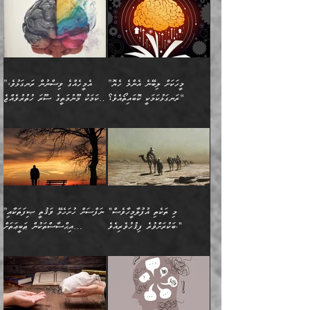
ފުށޫއަރާ އިދިކީލަވާނެއެވެ. އަދި
ހިތައިފިނަމަ ފަހެ އެމީހަކަށްވަނީ
ބުއްދިއާއި ވިސްނުންތެރިކަން
ރޯދަ ހިފާއިރު މީނާވެސް
(148ހ) ކިޔާދެއްވިއެވެ:
އެމޮޅެތި ކަންކަމާ ގުޅުމެއް
ވިސްނުން ދިގު ނުކުރުންވެއެވެ.
ބުއްދިވެރިޔާގެ ބަސްތައް އެއީ
ސުވަރުގެއެވެ." 📖 ސުނަނު
އިތުރުކޮށްދޭނެ ކަމަކީ: އޭނާފަދަ
އެމީހުންނާއެކު ރޯދަހިފައެވެ.
”އަހަރެންގެ ބައްޕަގެ ޙިމާރެއް
ނުވެއެވެ. އެހެނީ ނަފްސަކީ
ކިތަންމެ މަދު
އަބީ ދާވޫދު 📖 ފަހެ ތިބާގެ
(އެހެން ބުއްދިވެރިންނާ)
އެމީހުން
ގެއްލުނެވެ. ދެން ބައްޕަ
ވަޒަންހަމަވާ އެއްޗެއް ނޫނެވެ.
ބަސްތަކެއްވިޔަސް އޭގެ ޤަދަރު
އަންހެން ދަރިން
ގާތްވުމާއި، އެއާ އިދިކޮޅު އިދ
ވިދާޅުވިއެވެ: ”ﷲ ތަޢާލާ
ނަފްސު ކަންކަން
ބޮޑުވެގެންވެއެވެ. އެއީ
ކައިވެނިކުރުވުމުގައި
އަހަރެންނަށް އޭތި އަނބުރާ
މަސްހުނިކޮށްލައެވެ. އެގޮތުން
ފާފަވެރިޔާގެ ކުރިމަތިލުން
ފަރުވާކުޑަކޮށް، ޢާއިލާއެއް
”މީހަކަށް ލިބޭނެ އެންމެ ހެޔޮ
”އެމީހެއްގެ ވިސްނުން ރަނގަޅުވެ،
ރައްދުކުރައްވައިފިނަމަ ފަހެ
މީހަކު ބުރު ސޫރަ ރީތި
ކިތަންމެ ކުޑަކަމެއްވިޔަސް
ބިނާކޮށް ކައިވެންޏެއް
ރަނގަޅުކަމަކީ ކޮބައިތޯއެވެ؟“
އެކަމަކު މޫނުމަތީގެ ސޫރަ ހުތުރުވެއްޖެ
އެކަލާނގެ ރުއްސަވާނޭ
ފުރިހަމަ، މުދާތައް
މީހާ,
އޭގެ މުޞީބާތް ބޮޑުވެގެންވާ
ޤާއިމުކުރުން ދޫކޮށްފައި
🪨 އިބްނުލް މުބާރަކު
☘️ އިބްނު ޙިއްބާނު
ޙަމްދުގެ ބަސްތަކަކުން
ތަނަވަސްވެ، އެކަމަކު އެއާއެކު
ގޮތަށެވެ. އަދި ބުއްދިވެރިކަމުގެ
ކިޔެވުމާއި އެހެން
(181ހ) އަށް ދެންނެވުނެވެ:
(354ހ) ވިދާޅުވިއެވެ:
އަހަރެން އެކަލާނގެއަށް
ޢަޤީދާއާއި ފިކުރު ފުރެދިގެންވާ
ތެރޭގައި: އެއްވެސް ކަ
މަޤްޞަދުތަކުގައި އެކުދިން
”މީހަކަށް ލިބޭނެ އެންމެ ހެޔޮ
”އެމީހެއްގެ ވިސްނުން
ޙަމްދުކުރާހުށީމެވެ.“ ދެން މާ
މީހަކަށް ވެދާނެއެވެ. ދެން
މަޝްޣޫލުކުރުވުމާމެދު ތިބާ
ރަނގަޅުކަމަކީ ކޮބައިތޯއެވެ؟“
ރަނގަޅުވެ، އެކަމަކު
ގިނައިރެއް ނުވެ އޭގެ
މިފަދަ މީހަކުގެ ރީތިކަމާއި
ނަމަނަމަ ސަމާލުވެ
ވިދާޅުވިއެވެ: ”އޭނާގެ
މޫނުމަތީގެ ސޫރަ ހުތުރުވެއްޖެ
އަސްދާނުގޮނޑިއާއި ލަގަނާއި
އޭނާގެ މޮޅެތި ތަކެއްޗަށްޓަކައި
ކިބައިގައިވާ ފުރާ ފުރިހަމަ
މީހާ, ފަހެ އޭނާގެ ނަފްސުގެ
އެކީގައި އޭތި ގެނެވުނެވެ.
ބެލުމަކީ: އޭނާގެ ޢަޤީދާއާއި
"މި ތަކެތި އުފުލާމީހާވެސް
”ނަފްސަށް ހުށަހެޅޭ ވަޤުތީ ޞިފަތަކާއި
ބުއްދިއެވެ.“ ދެންނެވުނެވެ:
(ބުއްދިއާއި ވިސްނުމުގެ)
ދެން އެކަލޭގެފާނު އެއަށް
ޤަބޫލުކުރާ ގޮތްތަކާއި
ބަކުރަށްވުރެ ފިޤުހުވެރިއެވެ."
އިޙްސާސްތަކުން ޠަބީޢަތަށް
”އެގޮތަށް ލިބިގެންނުވިނަމަ
ހެޔޮކަމުން އޭނާގެ މޫނުގެ
ސަވާރުވިއެވެ. އަދި އޭގެ
ފިކުރުވެސް ނަފްސަށް
އަސަރުކުރުން:
🔅 ބަކްރު ބްނު ޢަބްދި ﷲ
ނަފްސަށް ހުށަހެޅިގެން އަންނަ
ދެން ކޮން އެއްޗެއްތޯއެވެ؟“
ހުތުރުކަން ހަނދާން
މައްޗަށް ސީދާވިހިނދު، ހެދުން
ރަނގަޅުކޮށް ޖަރީކޮށްދޭ
އަލްމުޒަނީ (108ހ)
އެކި ވައްތަރުގެ
ވިދާޅުވިއެވެ: ”ރިވެތި ރަނގަޅު
ނައްތާލައެވެ. އަނެއްކޮޅުން
ބޮނޑިކޮށްލައްވާފައި، އުޑާއި
ކަމެކެވެ. އެއީ (ޙަޤީޤަތުގައި)
ކިޔާދެއްވިއެވެ: ”އަހަރެން
އިޙްސާސްތަކުގެ ބާރުމިން ހުރި
އަދަބެކެވެ.“ ދެންނެވުނެވެ:
އެމީހަކުގެ މޫނުމަތި ރީތިވެ،
ދިމާލަށް އިސްތަށިފުޅު
އެ ދެކަންތަކުގެ ދ
އެއްފަހަރަކު ގެއިން
މިންވަރަކުން އިންސާނާގެ
”އެކަން ނެތްނަމަ ދެން
އެކަމަކު ވިސްނުން ކޮށި