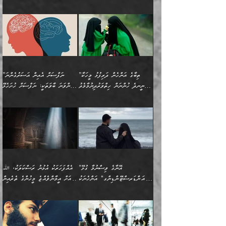
ކަންކަމެވެ. މިސާލަކަށް:
ބޭނުންވެއެވެ. ދެން ނަފްސަށް
ޙައްޤުވާ ކަންކަން
ހެޔޮކަންތައް ބެހިގެންދަނީ:
ޙުއްޖަތްތަކާއި ވިސްނުންތައް
އެނގިގެންވުމަށް ނުރުހުންވުމާއި،
އަބޫ ޢުމަރު އަޙްމަދު ބްނު
🌴 އިބްނުލް ޖައުޒީ
ހިތާމަޔާއި އުފަލާއި،
އޭގެ އަވަސްއަރުވާލުމާއި،
ބޭނުންކޮށްގެން ދީނުގެ ކަންކަމުގައި
މީސްތަކުން އޭނާ ނުބައިކޮށްފައި
ފުރިހަމަކުރުން މަނާކުރާ
🔹ސީދާ އެކަމުގައި
މުޙައްމަދު އަލްމާލިކީ
(597ހ) ވިދާޅުވިއެވެ:
ކަންބޮޑުވުމާއި
އަނެއްކޮޅުން ބުއްދި
ވާހަކަދައްކާ މީހުންގެ) މަޖްލިސްތަކަށް
އެއްޗެހިކިޔުމަށް ނުރުހުންވުން
ކަމެއްކަމުގައި:
(ދުނިޔަވީ) ލައްޒަތެއް ނެތް
(429ހ)، ބަޣުދާދުން
”ކުރެވޭ ފާފަތައް ފޮރުވުމާއި،
ޙާޒިރުވިންހެއްޔެވެ؟“
ހުއްދަވެގެންވާކަން ބަޔާންކުރުން:
ހިތްފަސޭހަވުމާއި،
މަޝްޣޫލުކޮށްލާފަދަ އެހެރަ
ރައްކާތެރިކަމުގެ ފިޔަވަޅުތައް
ކަންކަމެވެ. މިސާލަކަށް
ޤައިރަވާނުގެ ރަށަށް އައިހިނދު
ފާފަކުރާ މީހެއްކަން
ބިރުވެރިކަމާއި އަމާންކަމުގެ
އިޙްސާސްތަކާއި ޝުޢޫރުތައް
އެޅުމާއި، ދިމާވެދާނޭ ގޮތ
ނަމާދާއި، ރޯދައާއި، ޙައްޖާއި،
އަބޫ މުޙައްމަދު އިބްނު އަބީ
މީސްތަކުންނަށް
އިޙްސާސާއި، މޮޅިވެރިކަމާއި
ޖަމަޢަވެއްޖެނަމަ, އެހިނދުން
ހަ
ޒައިދު އަލްޤައިރަވާނީ
އެނގިގެންވުމަށް
ހިތްހަމަޖެހުމާއި އެނޫންވެސް
ނުބައި ރައުޔު، އަދި ފަހުން
”ތިބާގެ އަންހެން ދަރިފުޅު މީހަކާ
”ނަފްސަށް އެއިން އަސަރުގެންނަ
(386ހ) އެކަލޭގެފާނާ
ނުރުހުންވުމާއި، މީސްތަކުން
ގިނަ ކަންކަމެވެ. މި
ހިތާމަކުރާނޭ ކަންކަން ބުއްދިން
ނީނދެ ހުންނަން ހިތްވަރުދިނުމާމެދު
ތިންވަނަ ބާވަތަކީ: ނަފްސަށް ހުށަހެޅޭ
ވާހަކަދައްކަވަމުން
އޭނާ ނުބައިކޮށްފައި
ޞިފަތަކުން ކަމެއް ނަފްސުގައި
އިޚްތިޔާރުކުރެއެވެ. އަދި
ތިބާ ހުށިޔާރުވެ ޚަބަރުދާރުވާށެވެ!
ކަންކަމެވެ. (ޝުޢޫރުތަކާއި
އެގޮތަށް ތިމަންނާ ހިތްވަރުދެނީ
އެގޮތުން ނަފްސުގެ
އެއްސެވިއެވެ: ”ތިބާ ޢިލްމުލް
އެއްޗެހިކިޔުމަށް ނުރުހުންވުން
އިޙްސާސްތަކެވެ.)
އަބަދުމެ ހަރުލައިގެން
ފަހަރެއްގައި އެފަދަ ބުއްދިއެއް
ކިހިނެއްހެއްޔެވެ؟ އެކަމަށް
ޠަބީޢަތުގައި ލޯބިވުމާއި
ކަލާމްގެ އަހުލުވެރިންގެ
ހުއްދަވެގެންވާކަން
ދާއިމަކަށް ނުހުރެއެވެ. އެކަމަކު
ބަލިކަށިވެ ގަމާރުވެ
ހިތްވަރުދޭން ބޭނުންކުރާ
ނުރުހުންވުމާއި، އުފާވުމާއި
(ޤުރްއާނާއި ސުންނަތް ދޫކޮށް
ބަޔާންކުރުން: ކުރެވޭ ނުބައި
އެކަންކަން ލައިގަނެފައި
ކޮސްވެގެންވާ ކަމަށް ތުހުމަތުވެ
ފެތުރިގެންވާ ފަސް ގޮތެއް
ދެރަވުންވެއެވެ. މިއީ
ބުއްދީގެ ޙުއްޖަތްތަކާއި
ކަންތައް ފޮރުވާ
އަނެއްކާ ފިލ
އަހަރެން ތިބާއަށް ކިޔާދޭނަމެވެ.
ނަފްސުތަކުގައިވާ ޠަބީޢީ
ވިސްނުންތައް ބޭނުންކޮށްގެން
ވަންހަނާކުރުމަކީ
ތިބާގެ އަންހެން ދަރިފުޅަށް
ޞިފަތަކެކެވެ. ނަމަވެސް
ދީނުގެ ކަންކަމުގައި
ދެއްކުންތެރިކަމެއްކަމުގައި
”އޭނާގެ ވިސްނުމާ ގުޅޭ
އެއްފަހަރަކު އުޅުނު ރަސްކަލަކު، ﷲ
އަދި އެކުއްޖާގެ
އެކަންކަން އިންސާނާއަށް
ވާހަކަދައްކާ މީހުންގެ)
ހީކުރާ މީހަކު ހީކޮށްފާނެއެވެ.
"އަންޑަރސްޓޭންޑިންގ" އަންހެނަކު
އަށް އީމާންވެއްޖެ މީހުންގެ ތެރެއިން
މުސްތަޤްބަލަށް އެކަމުގެ
ޖެހޭހިނދު އެއީ ވަޤުތީ ގޮތުން
މަޖްލިސްތަކަށް
އެކަންވަނީ އެހެންނެއް ނޫނެވެ.
ހޯދަން ވަރުބަލިވެގެން އުޅެއެވެ.
މީހަކު އަތުޖެހިއްޖެނަމަ އެމީހަކު
އޭ އަޚާއެވެ! ތިބާއާ އެއްފަދަ
🌴 ހިޝާމު ބްނު އިސްމާޢީލު
ނުރައްކާ ނޭނގިހުރެވެސް ތިބާ
ހުށަހެޅޭ ޞިފަތަކަކަށްވެއެވެ.
ޞަލީބަށް އެރުވުމަށް އަމުރުކުރަމުން
ޙާޒިރުވިންހެއްޔެވެ؟“ އަބޫ
މަނާވެގެންވާކަމަކީ
ފިރިހެނަކާ މެނުވީ ތިބާގެ
(217ހ) ކިޔާދެއްވިއެވެ:
އެކަމަށް ވެއްޓިފައި
ދެން އޭގެ ޠަބީޢީ
ދިޔައެވެ.
ޢުމަރު ވިދާޅުވިއެވެ:
އިންސާނާއަކީ ވަރަޢަވެރި
ވިސްނުމާ އެއްގޮތްވެ
”އެއްފަހަރަކު އުޅުނު
ވެދާނެއެވެ: 1- އާމްދަނީ
މިންގަނޑަށްވުރެ އެޞިފަތައް