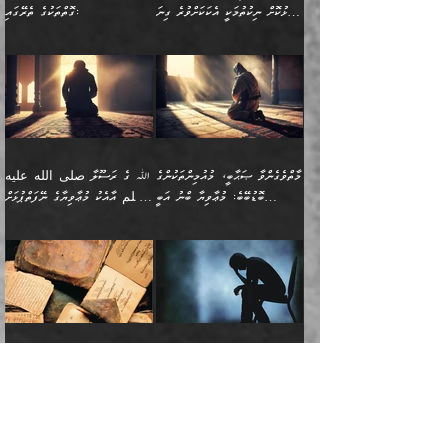
ފޭވެއްޖެއެވެ! ފޭވެއްޖެއެވެ!
ނަފްސުތަކުގައިވާ ކޮންމެ
ޅިޔަނުންނާ އެކި ގޮތްގޮތުން
ގާތުން އެހެން އަހައިފިނަމަ
ފާޅުކޮށް ނިކުތުމަކީ އެކަކަށްވުރެ ގިނަ
ގޮތްތަކުގެ ތެރޭގައި:
ރަށްތަކަށް ދަތުރުފަތުރުކޮށް،
ޠަބީޢަތަކުންވެސް، އެތައް
އެއްގޮތްވެ، އަދި އެހެން
ބުނާނީ ތިމަންނާގެ
މީހުން އޭގައި ހިއްސާވާ ފާފައެކެވެ.
ތިބާގެ އަންހެން ދަރިފުޅު
🌴 ﷲ ތަޢާލާ
ކުރިއަށް ނިކުމެއުޅުން
ބައިވަރު ޝަހުވަތްތައް
ގޮތްތަކުން ނުރައްކާ
އަނބިމީހާއާއި ޢާއިލާގެ
ޢައުރަނިވާނުކޮށް، ނުވަތަ
ވަޙީކުރެއްވިއެވެ: ( أَلَمۡ
އެކަލޭގެފާނު ކަމަނާއަށް
އެނަފްސު ބަލައިގަންނަ ގޮތަށް
އިތުރުވެއެވެ. އެ ދެމީހުންގެ
ބޭނުންތައް ފުއްދާ
ޒީނަތް ހާމަކޮށްގެން
تَرَ كَیۡفَ ضَرَبَ
ނަހީކުރެއްވިކަމެއް
އަސަރުކުރެއެވެ. އެގޮތުން
މެދުގައި އެއ
ޚަރަދުކުރުމަށެވެ. އަދި ފިރިހެން
ނިކުންނަހިނދު އޭގެ
ٱللَّهُ مَثَلࣰا كَلِمَةࣰ
ނޭނގޭހެއްޔެވެ!؟ ފަހެ ދީނުގެ
ނަފްސަކީ މަތިވެ
ދަރިފުޅު
ހިއްސާއެއް ތިބާއަށްވެއެވެ.
طَیِّبَةࣰ كَشَجَرَةࣲ
ތަނބު އަރިއަޅައިފިނަމަ
ބޮޑުވެގަންނަން ބޭނުންވާ
އަދި ފިތުނަވެރިވާ ކޮންމެ
طَیِّبَةٍ أَصۡلُهَا ثَابِتࣱ
އަންހެނުން މެދުވެރިކޮށް އެ
ނަފްސެއްނަމަ؛
މާތްވެގެންވާ ޞަޙާބީ، މުއުމިންތަކުންގެ
ﷲ ގެ ރަސޫލާ صلى الله عليه
ޒުވާނެއް، އަދި އެއަންހެނާއާ
وَفَرۡعُهَا فِی
ޘާބިތެއް ނުކުރެވޭނެއެވެ! އަދި
މީސްތަކުންގެ މަދަޙަ ތަޢުރީފު
ބޮޑުބޭބެ: މުޢާވިޔާ ބްނު އަބީ
وسلم އާއެކު މުޢާވިޔާގެ ނޭފަތްޕުޅަށް
ދިމާލަށް ބެލުން އަމާޒުކުރާ
ٱلسَّمَاۤءِ ) (إبراهيم
އޭގައި ބާގަނޑެއް ހެދިއްޖެނަމަ
ބަލައިގަތުން މަދުކުރަން
ސުފްޔާނު (60ހ):
ވަތް ހިރަފުސް ވެލިކޮޅެއްވެސް ޢުމަރު
ﷲ ގެ ރަސޫލާ صلى الله
💧އިބްނުލް މުބާރަކު
ކޮންމެ ޒުވާނެއްގެ ފާފަ، އެ
: ٢٤) "اللّه ހެޔޮ ރަނގަޅު
ބްނު ޢަބްދުލް ޢަޒީޒަށްވުރެ ހެޔޮވެ
އަންހެނުންނަކަށް އެ ފޫބައްދާ
ޖެހެއެވެ. އެއީ އެ ޠަބީޢަތާއެކު
عليه وسلم ގެ
(181ހ) އާ
ހިއްސާގައި ހިމެނެއެވެ. އެހެނީ
ކަލިމައެއްގެ މިސާލު، ހެޔޮ
މާތްވެގެންވެއެވެ!“
އިޞްލާޙެއް ނުކުރެވޭނެއެވެ!
މަދަޙަޘަނާ ލިބުމުން؛
ޞަޙާބީންނާމެދު
އެސުވާލުކުރެވުމުން
އެއީ ތިބާގެ އަންހެން
ރަނގަޅު ގަހެއް ފަދައިން
އަންހެނުންގެ ޖިހާދަ
ހެއްލުންތެރިކަމާއި، ބޮޑާކަމާއި،
އަހުލުއްސުންނާގެ ޢަޤީދާއާ
ވިދާޅުވިއެވެ: ”ﷲ ގެ ރަސޫލާ
ދަރިފުޅެވެ. އަދި އެދަރިފުޅު
ޖައްސަވަނީ ކޮންފަދައަކުންކަން
ނަފްސުގެ ޢައިބުތައް ހަނދާނ
ޚިލާފުވުމުގެ ކޮޅުމަތި، އަދި
صلى الله عليه وسلم
ނިވާކޮށް ފަރުދާކުރަން
ތިބާއަށް ނުފެނޭހެއްޔެވެ؟
އެތެރޭގައި ފޮރުވައިގެން އޮތް
އާއެކު މުޢާވިޔާގެ ނޭފަތްޕުޅަށް
ތިބާއަށްވަނީ
އެގަހުގެ މައިގަނޑާއި ބުޑު
އަހަރެން ދެރަވެ ހިތާމަކުރެވޭ ކަމެއް
މީސްތަކުން ޢިލްމުގައިވަނީ އެކި
ނުބައި ފާސިދު ޢަޤީދާ ފާޅުވަނީ
ވަތް ހިރަފުސް ވެލިކޮޅެއްވެސް
އަމުރުވެވިގެންނެވެ. ތިބާ
ރަނގަޅަށް ބިމުގައި ހަރުލާ
އެބަ ދިމާވެއެވެ.
ދަރަޖައާއި ފަންތީގައިއެވެ.
މާތްވެގެންވާ ޞަޙާބީ މުޢާވިޔާ
ޢުމަރު ބްނު ޢަބްދުލް
އެހެން ކަންތައް ނުކޮށްފިނަމަ
ސާބިތުވެފައިވެއެވެ. އަދި
🍁 ޢަބްދުއް ރަޙްމާނު ބްނު
🌾އިމާމް އައްޝާފިޢީ
ބްނު އަބީ ސުފްޔާނަށް
ޢަޒީޒަށްވުރެ ހެޔޮވެ
ތިބާ ފާފަވެރިވާނެއެވެ. އަދި
އެގަހުގެ ގޮފިތައް މައްޗަށް
ޒައިދު ބްނު އަސްލަމް
(204ހ) ވިދާޅުވިއެވެ:
ޤަދަރުކުޑަކޮށް،
މާތްވެގެންވެއެވެ!“ 📖