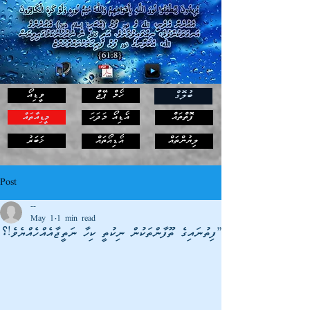
ހޯމް ޕޭޖް
ވީޑިއޯ
ބުލޮގް
ފޮތްތައް
އޯޑިއޯ މަދަހަ
މީޑިއާތައް
ޚަބަރު
ލިޔުންތައް
އޯޑިއޯތައް
Post
--
May 1
1 min read
”ފިތުނައިގެ ތޫފާންތަކުން ނިކުތީ ކިހާ ނަތީޖާއެއްހެއްޔެވެ!؟