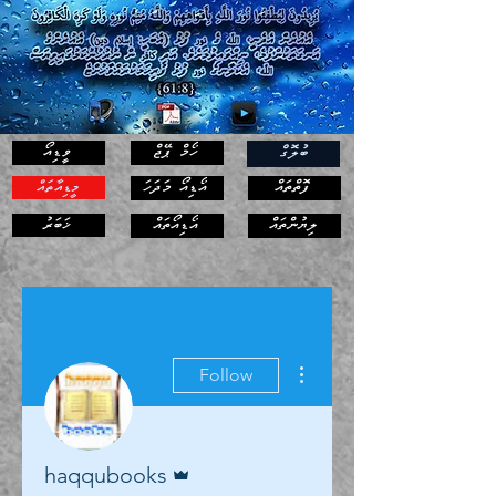
ހޯމް ޕޭޖް
ވީޑިއޯ
ބުލޮގް
ފޮތްތައް
އޯޑިއޯ މަދަހަ
މީޑިއާތައް
ޚަބަރު
ލިޔުންތައް
އޯޑިއޯތައް
More actions
Follow
Admin
haqqubooks