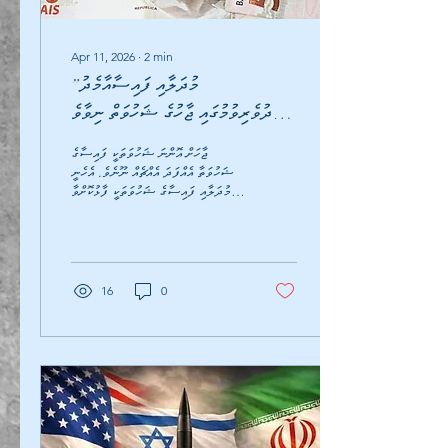
Apr 11, 2026
∙
2
min
”މުދަލާއި ފައިސާއާމެދު
ޒުހުދުވެރިވުމުގައި ޖާހުގެ ޝަހުވަތް ނިވާވެ
ފޮރުވުން:
ޖާހަށް އޮންނަ ޝަހުވަތަކީ ފައިސާގެ
ޝަހުވަތާ އެއްފަދަ އެއްޗެއް ނޫނެވެ. އެހެނީ
މުދަލާއި ފައިސާގެ ޝަހުވަތަކީ ފާޅުކޮށްވާ
އެއްޗެކެވެ. ޖާހާއި މަޤާމުގެ ޝަހުވަތަކީ
ފޮރުވިގެންވާ އެއްޗެކެވެ. އަދި މުދަލާއި
ފައިސާއާމެދު ޒުހުދުވެރިވުން އެއާ
އެކުގައިވެއްޖެނަމަ އަދި އެއަށްވުރެވެސް
ޖާހުގެ ޝަހުވަތް ވަންހަނާވުން ބޮޑެވެ.
16
0
އެގޮތުން ޖާހުގެ ޝަހުވަތް ފޮރުވާ
ވަންހަނާކުރުމަށްޓަކައިވާ ވަސީލަތެއްކަމުގައި
މުދަލަށް ޒުހުދުވެރިވުން ހަދައެވެ. މުދަލާއި
ފައިސާގެ ޝަހުވަތް ދޫކޮށްލައިގެން، ޖާހުގެ
ޝަހުވަތް ވަންހަނާކުރުން ވަންނަނީ...