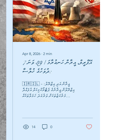
Apr 8, 2026
∙
2
min
7 އޭޕްރީލް، އީރާން ހަނގުރާމަ / 39 ވަނަ
ދުވަހުގެ ޚުލާސާ:
🇮🇷🇮🇱 - އީރާން އަދި އިޒްރޭލު:
އިޒްރޭލުން އީރާނުގެ ޕެޓްރޯކެމިކަލް އުފައްދާ
މަރުކަޒުތަކަށް ވަރުގަދަ ހަމަލާތަކެއް
ދީފިއެވެ. 🇺🇸🇮🇷🇵🇰 - އެމެރިކާ،
އީރާން އަދި ޕާކިސްތާން: ޓްރަމްޕް ވަނީ މިރޭ
ދިނުމަށް ރާވާފައި އޮތް ބޮން އެޅުމުގެ
ހަރަކާތްތައް މެދުކަނޑާލައި، ދެ ހަފްތާގެ
މުއްދަތަށް ހަނގުރާމަ ހުއްޓާލުމަށް
14
0
ނިންމަވާފައިވާކަން އިއުލާން ކޮއްފައެވެ.
🇮🇷🇮🇱 - އީރާން އަދި އިޒްރޭލު: