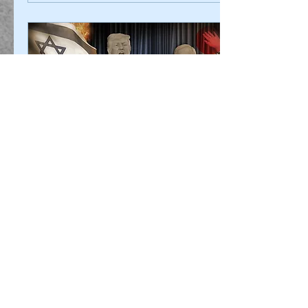
ވައިޓް ހައުސްގެ އޮފިޝަލަކު ސީ.އެން.އެން
އަށް މައުލޫމާތު ދިން ގޮތުގައި،
އިޒްރޭލުންވެސް ވަނީ ވަގުތީ ގޮތުން
ހަނގުރާމަ...
Apr 7, 2026
∙
2
min
6 އޭޕްރީލް، އީރާނު ހަނގުރާމައިގެ ޚުލާސާ
/ 38 ވަނަ ދުވަސް:
🇺🇸🇮🇷 - ދާއިމީ ސުލްހައަކަށް
އީރާނުން އެދުން:އީރާނުން ބޭނުންވަނީ
ހަނގުރާމަ ދާއިމީކޮށް ހުއްޓާލުމަށް ކަމަށާއި،
ވަގުތީ ސުލްހައެއް ގަބޫލުނުކުރާނެ ކަމަށް