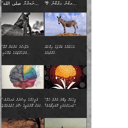
ދެންފަހެ އެމީހަކުގެ ބުއްދި
ރަނގަޅަށް ވާޞިލުވެވޭހުށީ
🌴 އިބްނު ޙިއްބާނު
”ނަބިއްޔާ صلى الله
އަޅުތަކުންނަށް ދެއްވި އެންމެ
ރޭގަނޑު ހޭދަކޮށްފާނެއެވެ.
ބޭރު ފެންޑާގައި އޮންނަ
އެކަމުގައި ޢިލްމު ސާފުކޮށް
(354ހ) ވިދާޅުވިއެވެ:
عليه وسلم
ހެޔޮ ރަނގަޅު ކަންތަކުންވާ
ދެން އެމީހުން ރޭގަނޑުގެ ގިނަ
މީހަކީ: ވާހަކަތަކެއް ދައްކާފައި
ޚާލިޞްވެގެންނެވެ. އަދި
”ބުއްދިވެރިޔާ ދައްކާ
ޙަދީޘްކުރެއްވިކަމަށް
ކަމެކެވެ. އެހެންކަމުން އެއާ
ވަޤުތު ނަމާދުކޮށްފާނެއެވެ.
ދެން އޭގެ ފަހުން އެނިކުތް
ބުއްދިވެރިޔަކު ވެއްޖެއްޔާ
ވާހަކަތައް، ޞައްޙަކޮށް
ރިވާކުރެވެއެވެ: "ތިން
އިދިކޮޅު ޞިފައެއް
އަނެއްކޮޅުން މީނާގެ ޢާދައަކީ
އެއްޗެ
ނިންމާނޭކަމަކީ: އެމީހަކު
ސަލާމަތުންވާ ހަށިގަނޑެއް
އަންހެންދަރިން އެމީހަކަށް ލިބި:
ޤާއިމުކޮށްގެން ހުރި މީހަކާ
ސާޢަތެއްވަރު އިރުކޮޅެއް
ކުރާކަމަކާ
ސީދާވާހެން ސީދާވާނެއެވެ.
1-ދެން އެކުދިން
އެކުގައި އިށީންދެ އުޅެގެން
ރޭއަޅުކަންކުރުމެވެ. ދެން މީނާ
އަނެއްކޮޅުން ޖާހިލުމީހާ ދައްކާ
އަދަބުވެރިކުރުވާ 2-އަދި
ﷲ ދެއްވި ނިޢުމަތް
(އެމީހުންނާ އެކުގައި
އަހަރެންގެ ބައްޕަގެ ޙިމާރެއް
”ނަފްސުގެ ކަންކަން ރާވާ
ވާހަކަތައް، ބަލިވެފައިވާ
އެކުދިން ކައިވެނިކުރުވާ 3-
ގަޑުބަޑުކޮށް
ރޭކުރާއިރު) އެމީހުންނާ
ގެއްލުނެވެ.
ބެލެހެއްޓުމުގެ ތެރޭގައި:
ހަށިގަނޑެއް އެގޮތްމިގޮތްވާހެން
އަދި އެކުދިންނަށް ހެޔޮކޮށް
ހުތުރުނުކުރާހުއްޓެވެ...
އެއްގޮތްވެއެވެ. ނުވަތަ އެމީހުން
މަގުފުރެދިފައިވާ ބަޔަކުގެ ކިބައިގައިވާ
🌱 ޖަޢުފަރު ބްނު މުޙައްމަދު
އެމީހުންގެ މަގުފުރެދުމާއި
ފުށޫއަރާ އިދިކީލަވާނެއެވެ. އަދި
ހިތައިފިނަމަ ފަހެ އެމީހަކަށްވަނީ
މޮޅެތި ރިވެތި ކަންކަމަށް ބަލާ
ބުއްދިއާއި ވިސްނުންތެރިކަން
ރޯދަ ހިފާއިރު މީނާވެސް
(148ހ) ކިޔާދެއްވިއެވެ:
އެމޮޅެތި ކަންކަމާ ގުޅުމެއް
ވިސްނުން ދިގު ނުކުރުންވެއެވެ.
ބުއްދިވެރިޔާގެ ބަސްތައް އެއީ
ސުވަރުގެއެވެ." 📖 ސުނަނު
އިތުރުކޮށްދޭނެ ކަމަކީ: އޭނާފަދަ
އެމީހުންނާއެކު ރޯދަހިފައެވެ.
”އަހަރެންގެ ބައްޕަގެ ޙިމާރެއް
ނުވެއެވެ. އެހެނީ ނަފްސަކީ
ކިތަންމެ މަދު
އަބީ ދާވޫދު 📖 ފަހެ ތިބާގެ
(އެހެން ބުއްދިވެރިންނާ)
އެމީހުން
ގެއްލުނެވެ. ދެން ބައްޕަ
ވަޒަންހަމަވާ އެއްޗެއް ނޫނެވެ.
ބަސްތަކެއްވިޔަސް އޭގެ ޤަދަރު
އަންހެން ދަރިން
ގާތްވުމާއި، އެއާ އިދިކޮޅު އިދ
ވިދާޅުވިއެވެ: ”ﷲ ތަޢާލާ
ނަފްސު ކަންކަން
ބޮޑުވެގެންވެއެވެ. އެއީ
ކައިވެނިކުރުވުމުގައި
އަހަރެންނަށް އޭތި އަނބުރާ
މަސްހުނިކޮށްލައެވެ. އެގޮތުން
ފާފަވެރިޔާގެ ކުރިމަތިލުން
ފަރުވާކުޑަކޮށް، ޢާއިލާއެއް
”މީހަކަށް ލިބޭނެ އެންމެ ހެޔޮ
”އެމީހެއްގެ ވިސްނުން ރަނގަޅުވެ،
ރައްދުކުރައްވައިފިނަމަ ފަހެ
މީހަކު ބުރު ސޫރަ ރީތި
ކިތަންމެ ކުޑަކަމެއްވިޔަސް
ބިނާކޮށް ކައިވެންޏެއް
ރަނގަޅުކަމަކީ ކޮބައިތޯއެވެ؟“
އެކަމަކު މޫނުމަތީގެ ސޫރަ ހުތުރުވެއްޖެ
އެކަލާނގެ ރުއްސަވާނޭ
ފުރިހަމަ، މުދާތައް
މީހާ,
އޭގެ މުޞީބާތް ބޮޑުވެގެންވާ
ޤާއިމުކުރުން ދޫކޮށްފައި
🪨 އިބްނުލް މުބާރަކު
☘️ އިބްނު ޙިއްބާނު
ޙަމްދުގެ ބަސްތަކަކުން
ތަނަވަސްވެ، އެކަމަކު އެއާއެކު
ގޮތަށެވެ. އަދި ބުއްދިވެރިކަމުގެ
ކިޔެވުމާއި އެހެން
(181ހ) އަށް ދެންނެވުނެވެ:
(354ހ) ވިދާޅުވިއެވެ:
އަހަރެން އެކަލާނގެއަށް
ޢަޤީދާއާއި ފިކުރު ފުރެދިގެންވާ
ތެރޭގައި: އެއްވެސް ކަ
މަޤްޞަދުތަކުގައި އެކުދިން