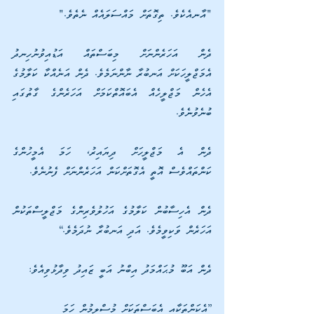
"އާނއެކެވެ. ތިގޮތަށް މައްސަލައެއް ނެތެވެ." 
ދެން އަހަރެންނަށް މިބަސްތައް އަޑުއިވުނުހިނދު 
އެމަޖްލީހަކަށް އަނބުރާ ނާންނަމެވެ. ދެން އަނެއްކާ ކަލާމުގެ 
އެހެން މަޖްލީހެއް އެބައޮތްކަމަށް އަހަރެންގެ ގާތުގައި 
ބުނެވުނެވެ. 
ދެން އެ މަޖްލީހަށް ދިޔައިރު، ހަމަ އެމީހުންގެ 
ކަންތައްވެސް އޮތީ އެގޮތަށްކަން އަހަރެންނަށް ފެނުނެވެ. 
ދެން އެހިސާބުން ކަލާމުގެ އަހުލުވެރިންގެ މަޖްލީސްތަކުން 
އަހަރެން ވަކިވީމެވެ. އަދި އަނބުރާ ނުދަމެވެ.“
ދެން އަބޫ މުޙައްމަދު އިބްނު އަބީ ޒައިދު ވިދާޅުވިއެވެ:
”އެކަންތަކާއި އެބަސްތަކަށް މުސްލިމުން ހަމަ 