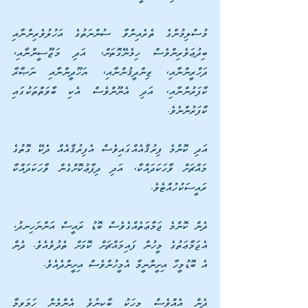
މުސްލިމުންގެ ތެރެއިންވާ ސުންނަތުގެ އަހުލުވެރިންނާއި 
ބިދުޢަވެރިންވެސް ހިމެނޭގޮތަށް، އަދި މަޖޫސީންނާއި، 
ދަހްރީންނާއި، ޒިންދީޤުންނާއި، ޔަހޫދީންނާއި ނަޞާރާ 
ކާފަރުންނާއި، އަދި އެނޫންވެސް އެކި ބާވަތްތަކުގައި 
ކާފަރުންނެވެ. 
އަދި ކޮންމެ ފިރުޤާއެއްގައިވެސް އެފިރުޤާއެއް ދެކޭ ގޮތުގެ 
މައްޗަށް ވާހަކަދައްކާ، އަދި ދިފާޢުކޮށްގެން ވާހަކަދައްކާ 
ރައީސަކުހުއްޓެވެ. 
ދެން ކޮންމެ ޖަމާޢަތެއްގެވެސް ބޮޑު ރައީސް އަންނަހިނދު، 
އެޖަމާޢަތުގެ މީހުން ފައިމައްޗަށް ކޮޅަށް ތެދުވެއެވެ. ދެން 
އެ ބޮޑުމީހާ އިށީންނީމާ އެމީހުންވެސް އިށީންދެއެވެ. 
ދެން އެއްވެސް މީހަކު ބާކީނުވެ އެންމެން ހަމަވީމާ 