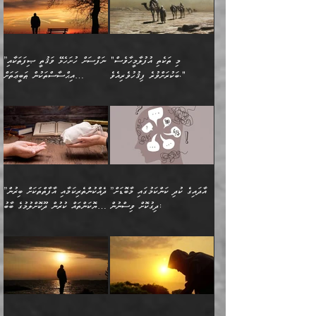
”މީހަކަށް ލިބޭނެ އެންމެ ހެޔޮ
”އެމީހެއްގެ ވިސްނުން
ޙަމްދުކުރާހުށީމެވެ.“ ދެން މާ
މީހަކަށް ވެދާނެއެވެ. ދެން
މަޝްޣޫލުކުރުވުމާމެދު ތިބާ
ރަނގަޅުކަމަކީ ކޮބައިތޯއެވެ؟“
ރަނގަޅުވެ، އެކަމަކު
ގިނައިރެއް ނުވެ އޭގެ
މިފަދަ މީހަކުގެ ރީތިކަމާއި
ނަމަނަމަ ސަމާލުވެ
ވިދާޅުވިއެވެ: ”އޭނާގެ
މޫނުމަތީގެ ސޫރަ ހުތުރުވެއްޖެ
އަސްދާނުގޮނޑިއާއި ލަގަނާއި
އޭނާގެ މޮޅެތި ތަކެއްޗަށްޓަކައި
ކިބައިގައިވާ ފުރާ ފުރިހަމަ
މީހާ, ފަހެ އޭނާގެ ނަފްސުގެ
އެކީގައި އޭތި ގެނެވުނެވެ.
ބެލުމަކީ: އޭނާގެ ޢަޤީދާއާއި
"މި ތަކެތި އުފުލާމީހާވެސް
”ނަފްސަށް ހުށަހެޅޭ ވަޤުތީ ޞިފަތަކާއި
ބުއްދިއެވެ.“ ދެންނެވުނެވެ:
(ބުއްދިއާއި ވިސްނުމުގެ)
ދެން އެކަލޭގެފާނު އެއަށް
ޤަބޫލުކުރާ ގޮތްތަކާއި
ބަކުރަށްވުރެ ފިޤުހުވެރިއެވެ."
އިޙްސާސްތަކުން ޠަބީޢަތަށް
”އެގޮތަށް ލިބިގެންނުވިނަމަ
ހެޔޮކަމުން އޭނާގެ މޫނުގެ
ސަވާރުވިއެވެ. އަދި އޭގެ
ފިކުރުވެސް ނަފްސަށް
އަސަރުކުރުން:
🔅 ބަކްރު ބްނު ޢަބްދި ﷲ
ނަފްސަށް ހުށަހެޅިގެން އަންނަ
ދެން ކޮން އެއްޗެއްތޯއެވެ؟“
ހުތުރުކަން ހަނދާން
މައްޗަށް ސީދާވިހިނދު، ހެދުން
ރަނގަޅުކޮށް ޖަރީކޮށްދޭ
އަލްމުޒަނީ (108ހ)
އެކި ވައްތަރުގެ
ވިދާޅުވިއެވެ: ”ރިވެތި ރަނގަޅު
ނައްތާލައެވެ. އަނެއްކޮޅުން
ބޮނޑިކޮށްލައްވާފައި، އުޑާއި
ކަމެކެވެ. އެއީ (ޙަޤީޤަތުގައި)
ކިޔާދެއްވިއެވެ: ”އަހަރެން
އިޙްސާސްތަކުގެ ބާރުމިން ހުރި
އަދަބެކެވެ.“ ދެންނެވުނެވެ:
އެމީހަކުގެ މޫނުމަތި ރީތިވެ،
ދިމާލަށް އިސްތަށިފުޅު
އެ ދެކަންތަކުގެ ދ
އެއްފަހަރަކު ގެއިން
މިންވަރަކުން އިންސާނާގެ
”އެކަން ނެތްނަމަ ދެން
އެކަމަކު ވިސްނުން ކޮށި
ނިކުމެގެންދަނިކޮށް އެއްޗެހި
ޠަބީޢަތަށް އަސަރުކުރެއެވެ...
ކޮންކަމެއްތޯއެވެ؟“
ވެއްޖެނަމަ, އޭނާގެ ނަފްސުގެ
އުފުލުމުގެ މަސައްކަތްކުރާ
ދެން އެއަށްފަހު އެ ޠަބީޢަތުން
ވިދާޅުވިއެވެ: ”އޭނާ
އުނިކަމާހުރެ މޫނުމަތީގެ ހުރި
”އާދައިގެ ކުދި ކަންކަމުގައި މާބޮޑަށް
”ދެއްކުންތެރިކަމާއި އާފާތްތަކަށް ބިރުން
މީހަކާ ދިމާވިއެވެ. އޭނާގެ
ބުއްދިއަށް އަސަރުކުރެއެވެ...
މަޝްވަރާއަށް އަހާނޭ ރަނގަޅު
ރީތިކަން ދާހުއްޓެވެ.
ދިގުކޮށް ވިސްނުން:
ހެޔޮކަންތައް ކުރުން ދޫކޮށްލުމުގެ ބާބު
ސާމާނު އޭރު
މިއަސަރުކުރުމުގެ އަޞްލުގެ
ޞާލިޙު އަޚެކެވެ.“
އެހެންކަމުން ވިސްނުންތެރި
ބަޔާންކުރުން:
އެކަމެއްގައި އެހާ ދިގުކޮށް
🌴 އިބްނުލް ޖައުޒީ
އުފުލަމުންދިޔައެވެ. އޭރު އޭނާ
ފެށުން އައި ގޮތަކީ:
ދެންނެވުނެވެ: ”އެގޮތަށް
މީހާގެ އަތުގައި އެއްޗެއް
ވިސްނުން ޙައްޤުނުވާ
(597ހ) ވިދާޅުވިއެވެ:
ކިޔަމުންދިޔައެވެ: «الْحَمْدُ
ޞައްޙަކޮށްވާ ޠަބީޢަތެއް
ނެތްނަމަ ދެން
ނެތަސް ކަންބޮޑުވެ
ކަންކަމުގައި މާބޮޑަށް
”ދެއްކުންތެރިކަމާއި
لِله، أسْتَغْفِرُ الله»
ބަދަލުކޮށްލާ ގޮތަށް އައި
ކޮންކަމެއްތޯއެވެ؟“
ހިތާމަކުރުމެއް ނެތެވެ. އެހެނީ
ވިސްނުމަކީ ބައްޔެކެވެ.
އާފާތްތަކަށް ބިރުން
އެވެ. އެއަށްވުރެ އިތުރަށް
ލޯބިވާކަހަލަ އިޙްސާސެކެވެ.
ވިދާޅުވިއެވެ: ”ދިގުކޮށް
ބުއްދިވެރިޔާއަށް ތަނ
ފަހަރެއްގައި މިހެންވަނީ
ހެޔޮކަންތައް ކުރުން
އެއްޗެއް ނުކިޔައެވެ. ދެން
ދެން އެ ޠަބީޢަތުން ބުއްދިއަށް
މުހިއްމު ކަންކަމާއި އަދި
ދޫކޮށްލުމުގެ ބާބު