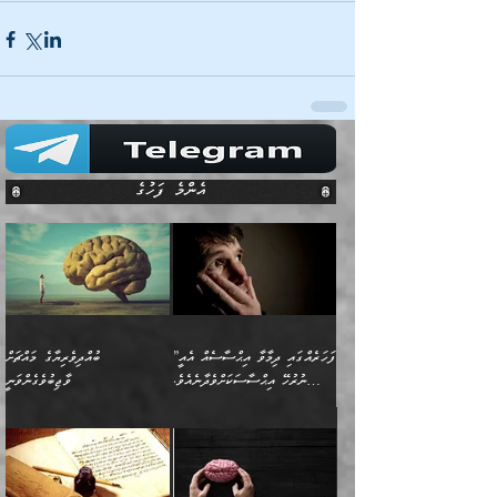
އެންމެ ފަހުގެ
”ފަހަރެއްގައި ދިމާވާ އިޙްސާސެއް އެއީ
ބުއްދިވެރިޔާގެ މައްޗަށް
ނުރުހޭ އިޙްސާސަކަށްވެދާނެއެވެ.
ވާޖިބުވެގެންވަނީ
މިސާލަކަށް ކަމަކާމެދު ބިރުގަތުމެވެ.
”ފަހަރެއްގައި ދިމާވާ
⭐ އިބްނު ޙިއްބާނު (354ހ)
އިޙްސާސެއް އެއީ ނުރުހޭ
ވިދާޅުވިއެވެ: ”ބުއްދިވެރިޔާގެ
އިޙްސާސަކަށްވެދާނެއެވެ.
މައްޗަށް ވާޖިބުވެގެންވަނީ: މި
މިސާލަކަށް ކަމަކާމެދު
ދުނިޔޭގެ ކަންކަމުން އޭނާގެ