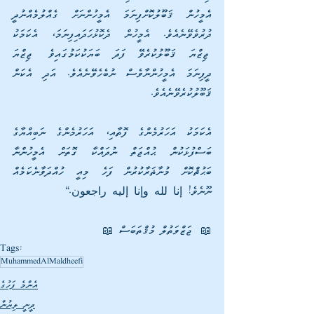
އެމީހުން ޤަބޫލުކޮށްފިނަމަ އެމީހުންނަށް ގެއްލުމެއްނުދީ 
ދުރުވެވޭނެއެވެ. އެމީހުން ދެކޮޅުހަދައިފިނަމަ، އެކަމަކު 
ޖިޒްޔަ ޤަބޫލުކުރެވޭ ފަދަ ބަޔަކުކަމުގައިވެ ޖިޒްޔަ 
ދީފިނަމަ އެމީހުންނާވެސް ނުބެހެވޭނެއެވެ. އަދި އެކަން 
ޤަބޫލުކުރެވޭނެއެވެ. 
އެކަމަކު އަހަރުމެންގެ ފޮތާއި، އަހަރުމެންގެ ނަބިއްޔާގެ 
ބަސްފުޅަކުން ޙުއްޖަތް ނުދައްކާ ގޮތަށް އެމީހުންނާ 
ބަޙުޘްކޮށް މުނާޡަރާކުރުން ފަހެ މިއީ ހުއްދަވާނެކަމެއް 
ނޫނެވެ! إنا لله وإنا إليه راجعون.“
📖 ޖަޒްވަތުލް މުޤްތަބަސް 📖
Tags:
MuhammedAlMaldheefi
އެންމެ ފަހުގެ
ދީނީ ލިޔުން