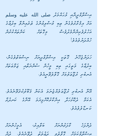
އިސްލާމްދީނާއި މުޙައްމަދު صلى الله عليه وسلم 
އަށް އިޤުރާރުވެގެން ތިބި މުސްލިމުންގެ ތެރެއިންވާ ބިދުޢާގެ 
އަހުލުވެރިންނާމެދުވެސް މިގޮތަށް ކަންތައްކުރުން 
ހުއްދަނުވެއެވެ! 
ހަދަންޖެހޭނެ ގޮތަކީ އިސްލާމްދީނަށް ނިސްބަތްވެގެން، 
ބިދުޢާގެ މަތީގައި ތިބި މީހުން ސުންނަތާއި ޖަމާޢަތަށް 
އެނބުރި ރުޖޫޢަވުމަށް ގޮވާލެވޭނީއެވެ. 
އޭނާ އެނބުރި ރުޖޫޢަވެއްޖެނަމަ އެކަން ޤަބޫލުކުރެވޭނެއެވެ. 
އެކަމާ ދެކޮޅުހަދާ އިންކާރުކޮށްފިނަމަ އޭނާގެ ކަނދުރާ 
ކަނޑާލެވެއެވެ. 
ދެންފަހެ ކާފަރުންނަށް ބަލާއިރު، އެމީހުންނަށް 
އިސްލާމްކަމަށް ގޮވާލެވި ދަޢުވަތު ދެވޭނެއެވެ. ދެން 