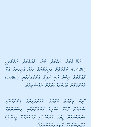
 އަބޫ ޢުމަރު އަޙްމަދު ބްނު މުޙައްމަދު އަލްމާލިކީ 
(429ހ)، ބަޣުދާދުން ޤައިރަވާނުގެ ރަށަށް އައިހިނދު އަބޫ 
މުޙައްމަދު އިބްނު އަބީ ޒައިދު އަލްޤައިރަވާނީ (386ހ) 
އެކަލޭގެފާނާ ވާހަކަދައްކަވަމުން އެއްސެވިއެވެ:
”ތިބާ ޢިލްމުލް ކަލާމްގެ އަހުލުވެރިންގެ (ޤުރްއާނާއި 
ސުންނަތް ދޫކޮށް ބުއްދީގެ ޙުއްޖަތްތަކާއި ވިސްނުންތައް 
ބޭނުންކޮށްގެން ދީނުގެ ކަންކަމުގައި ވާހަކަދައްކާ މީހުންގެ) 
މަޖްލިސްތަކަށް ޙާޒިރުވިންހެއްޔެވެ؟“ 