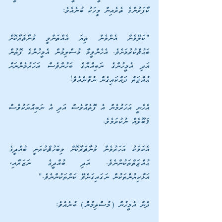
ކާފަރުންގެ ތެރެއިން މީހަކު ބުނެއެވެ: 
"ކަލޭމެން އެންމެން ތިޔަ އެއްތަންވީ މުނާޡަރާކޮށް 
ބަޙުޘްކުރުމަށެވެ. އެހެންވީމާ މުސްލިމުން އެމީހުންގެ ފޮތުން 
އަދި އެމީހުންގެ ނަބިއްޔާގެ ބަހުންވެސް އަހަރުމެންނަށް 
ޙުއްޖަތް ދައްކައިގެން ނުވާނެއެވެ! 
އެހެނީ އަހަރުމެން އެ ފޮތެއްވެސް އަދި އެ ނަބިއްޔަކުވެސް 
ޤަބޫލެއް ނުކުރަމެވެ. 
އެކަމަކު އަހަރުމެން މުނާޡަރާކޮށް މިބަހުޘްކުރަނީ ބުއްދީގެ 
ޙުއްޖަތްތަކުންނެވެ. އަދި ބުއްދީގެ ނަޒަރާއި، 
އަޅާކިޔުންތަކުން ނަގައިގަނެވޭ ކަންތަކުންނެވެ." 
ދެން އެމީހުން (މުސްލިމުން) ބުނެއެވެ: 