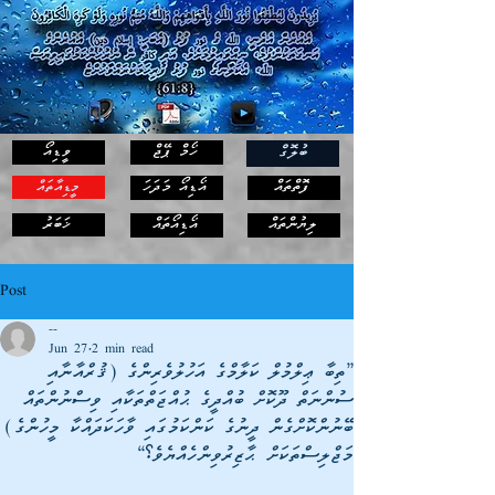
ހޯމް ޕޭޖް
ވީޑިއޯ
ބުލޮގް
ފޮތްތައް
އޯޑިއޯ މަދަހަ
މީޑިއާތައް
ޚަބަރު
ލިޔުންތައް
އޯޑިއޯތައް
Post
--
Jun 27
2 min read
”ތިބާ ޢިލްމުލް ކަލާމްގެ އަހުލުވެރިންގެ (ޤުރްއާނާއި
ސުންނަތް ދޫކޮށް ބުއްދީގެ ޙުއްޖަތްތަކާއި ވިސްނުންތައް
ބޭނުންކޮށްގެން ދީނުގެ ކަންކަމުގައި ވާހަކަދައްކާ މީހުންގެ)
މަޖްލިސްތަކަށް ޙާޒިރުވިންހެއްޔެވެ؟“