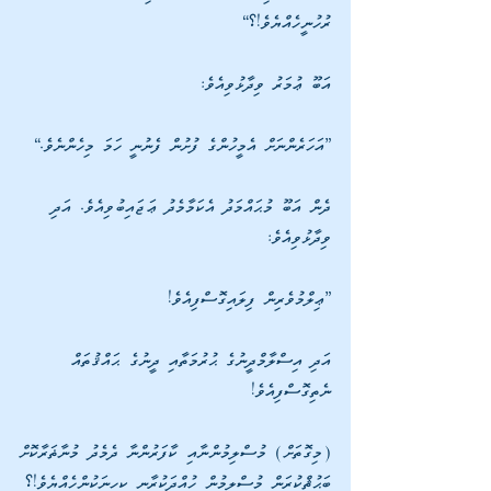
ރުހުނީހެއްޔެވެ!؟“ 
އަބޫ ޢުމަރު ވިދާޅުވިއެވެ: 
”އަހަރެންނަށް އެމީހުންގެ ފުށުން ފެނުނީ ހަމަ މިހެންނެވެ.“
ދެން އަބޫ މުޙައްމަދު އެކަމާމެދު ޢަޖައިބުވިއެވެ. އަދި 
ވިދާޅުވިއެވެ: 
”ޢިލްމުވެރިން ފިލައިގޮސްފިއެވެ! 
އަދި އިސްލާމްދީނުގެ ޙުރުމަތާއި ދީނުގެ ޙައްޤުތައް 
ނެތިގޮސްފިއެވެ! 
(މިގޮތަށް) މުސްލިމުންނާއި ކާފަރުންނާ ދެމެދު މުނާޡަރާކޮށް 
ބަޙުޘްކުރަން މުސްލިމުން ހުއްދަކުރާނީ ކިހިނަކުންހެއްޔެވެ!؟ 