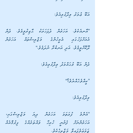
އަބޫ ޢުމަރު ވިދާޅުވިއެވެ: 
”އާނއެކެވެ. އަހަރެން ދެފަހަރަކު ޙާޒިރުވީމެވެ. ދެން 
އެއަށްފަހުގައި އެމީހުންގެ މަޖްލިސްތައް އަހަރެން 
ދޫކޮށްލީމެވެ. އަދި އަނބުރާ ނުދަމެވެ.“
ދެން އަބޫ މުޙައްމަދު ވިދާޅުވިއެވެ: 
”ކީއްވެހެއްޔެވެ؟“ 
ވިދާޅުވިއެވެ: 
”އެންމެ ފުރަތަމަ އަހަރެން ދިޔަ މަޖްލިސްގައި، 
އަހަރެންނަށް ފެނުނީ ހުރިހާ ވައްތަރެއްގެ ފިރުޤާއެއް 
ޖަމަޢަވެފައިވާ މަޖްލީހެކެވެ. 