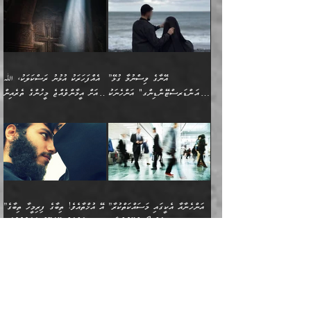
ކިހިނެއްހެއްޔެވެ؟ އެކަމަށް
ޠަބީޢަތުގައި ލޯބިވުމާއި
ކަލާމްގެ އަހުލުވެރިންގެ
ހުއްދަވެގެންވާކަން
ދާއިމަކަށް ނުހުރެއެވެ. އެކަމަކު
ބަލިކަށިވެ ގަމާރުވެ
ހިތްވަރުދޭން ބޭނުންކުރާ
ނުރުހުންވުމާއި، އުފާވުމާއި
(ޤުރްއާނާއި ސުންނަތް ދޫކޮށް
ބަޔާންކުރުން: ކުރެވޭ ނުބައި
އެކަންކަން ލައިގަނެފައި
ކޮސްވެގެންވާ ކަމަށް ތުހުމަތުވެ
ފެތުރިގެންވާ ފަސް ގޮތެއް
ދެރަވުންވެއެވެ. މިއީ
ބުއްދީގެ ޙުއްޖަތްތަކާއި
ކަންތައް ފޮރުވާ
އަނެއްކާ ފިލ
އަހަރެން ތިބާއަށް ކިޔާދޭނަމެވެ.
ނަފްސުތަކުގައިވާ ޠަބީޢީ
ވިސްނުންތައް ބޭނުންކޮށްގެން
ވަންހަނާކުރުމަކީ
ތިބާގެ އަންހެން ދަރިފުޅަށް
ޞިފަތަކެކެވެ. ނަމަވެސް
ދީނުގެ ކަންކަމުގައި
ދެއްކުންތެރިކަމެއްކަމުގައި
”އޭނާގެ ވިސްނުމާ ގުޅޭ
އެއްފަހަރަކު އުޅުނު ރަސްކަލަކު، ﷲ
އަދި އެކުއްޖާގެ
އެކަންކަން އިންސާނާއަށް
ވާހަކަދައްކާ މީހުންގެ)
ހީކުރާ މީހަކު ހީކޮށްފާނެއެވެ.
"އަންޑަރސްޓޭންޑިންގ" އަންހެނަކު
އަށް އީމާންވެއްޖެ މީހުންގެ ތެރެއިން
މުސްތަޤްބަލަށް އެކަމުގެ
ޖެހޭހިނދު އެއީ ވަޤުތީ ގޮތުން
މަޖްލިސްތަކަށް
އެކަންވަނީ އެހެންނެއް ނޫނެވެ.
ހޯދަން ވަރުބަލިވެގެން އުޅެއެވެ.
މީހަކު އަތުޖެހިއްޖެނަމަ އެމީހަކު
އޭ އަޚާއެވެ! ތިބާއާ އެއްފަދަ
🌴 ހިޝާމު ބްނު އިސްމާޢީލު
ނުރައްކާ ނޭނގިހުރެވެސް ތިބާ
ހުށަހެޅޭ ޞިފަތަކަކަށްވެއެވެ.
ޞަލީބަށް އެރުވުމަށް އަމުރުކުރަމުން
ޙާޒިރުވިންހެއްޔެވެ؟“ އަބޫ
މަނާވެގެންވާކަމަކީ
ފިރިހެނަކާ މެނުވީ ތިބާގެ
(217ހ) ކިޔާދެއްވިއެވެ:
އެކަމަށް ވެއްޓިފައި
ދެން އޭގެ ޠަބީޢީ
ދިޔައެވެ.
ޢުމަރު ވިދާޅުވިއެވެ:
އިންސާނާއަކީ ވަރަޢަވެރި
ވިސްނުމާ އެއްގޮތްވެ
”އެއްފަހަރަކު އުޅުނު
ވެދާނެއެވެ: 1- އާމްދަނީ
މިންގަނޑަށްވުރެ އެޞިފަތައް
”އާނއެކެވެ. އަހަރެން
މީހެއްކަމުގައި މީހުންނަށް
އަންޑަރސްޓޭންޑު
ރަސްކަލަކު، ﷲ އަށް
ހޯދަން މަސައްކަތްކުރުމާއި
ބޭރުވެއްޖެނަމަ, އެހިސާބުން
ދެފަހަރަކު ޙާޒިރުވީމެވެ. ދެން
ދައްކަންވެގެން، އަދި އޭނާއަކީ
ނުވެވޭނެއެވެ. ދެންފަހެ
އީމާންވެއްޖެ މީހުންގެ ތެރެއިން
ވަޒީފާ އަދާކުރުމުގެ ދަރަޖަ
ބުއްދިއަށް އަސަރުކުރެއެވެ.
އެއަށ
ﷲ ދެކެ ބިރުގަންނަ
އަންހެނާއަށް ބަލާއިރު ތިޔަ
މީހަކު އަތުޖެހިއްޖެނަމަ
ބޮޑުކޮށް މަތިކުރުމެވެ.
ޠަބީޢީ އާދައިގެ މިން ތެރޭގައި
”އަންހެނާއާ އެކީގައި މަސައްކަތްކުރާ
”އޭ އުޚްތާއެވެ! ތިބާގެ ފިރިމީހާ ތިބާގެ
ދެމީހުންގެ ގުޅުމަކީ އެކަކު
އެމީހަކު ޞަލީބަށް އެރުވުމަށް
ޚާއްޞަކޮށް ޑޮކްޓަރީކަމާއި
އެޞިފަތައް ހުރިނަމަ,
ފިރިހެން ވޯރކްމޭޓުންނާއި
މައްޗަށް ހޭދަކޮށް ޚަރަދުކުރުމަކީ
އަނެކަކުގެ ވިސްނުން ފަހުމްވެ
އަމުރުކުރަމުން ދިޔައެވެ. ދެން
އިންޖިނޭރުކަންފަދަ
އެޞިފަތަކަށް އަސަރުކުރުވާ،
ކްލާސްމޭޓުންނަކީ މަރެވެ.
ޢައިބެއް ނޫނެވެ.
ޅިޔަނުންނާއިމެދު ޙަދީޘްގައި
ހަމަ އެގޮތަށް ތިބާގެ
ދޭހަވުމަށްވުރެ މާ މަތީ
ﷲ އަށް އީމާންވާ މީހުންގެ
ވަޒީފާތަކެވެ. އެހެނީ ވަޒީފާ
އޭގެ މައްޗަށް ޙުކުމްކުރާ
އައިސްފައިވަނީ އެއީ މަރު
ބައްޕައާއި، ތިބާގެ ފިރިހެން
ގުޅުމެކެވެ. އެއީ އެކަކު
ތެރެއިން މީހަކު ގެނެވި
އަދާކުރުމުގެ ދަރަޖަ ބޮޑުކޮށް
އެއްޗަކީ ބުއްދިކަމުގައިވެއެވެ.
ކަމުގައިއެވެ. އައުލަވީ
ދަރިފުޅުވެސް ތިބާއަށް
އަނެކަކު ފުރިހަމަކޮށްދޭ
ޞަލީބަށް އެރުވުމަށް
މަތިކުރާ ޒުވާން އަންހެނާ
އެއީ ބުއްދީގައި ޢިލްމާއި،
ޤިޔާސުން އެޙަދީޘްގައި:
ޚަރަދުކޮށްދިނުން ޢައިބަކަށް
ގުޅުމެކެވެ. އެހެންކަމުން،
އަމުރުކުރިހިނދު އޭނާއަށް
ތަޖ
އަންހެނާ ވަޒީފާ އަދާކުރާ
ނުވެއެވެ. އެހުރިހާ