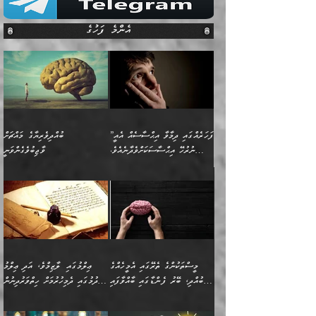
އެންމެ ފަހުގެ
”ފަހަރެއްގައި ދިމާވާ އިޙްސާސެއް އެއީ
ބުއްދިވެރިޔާގެ މައްޗަށް
ނުރުހޭ އިޙްސާސަކަށްވެދާނެއެވެ.
ވާޖިބުވެގެންވަނީ
މިސާލަކަށް ކަމަކާމެދު ބިރުގަތުމެވެ.
”ފަހަރެއްގައި ދިމާވާ
⭐ އިބްނު ޙިއްބާނު (354ހ)
އިޙްސާސެއް އެއީ ނުރުހޭ
ވިދާޅުވިއެވެ: ”ބުއްދިވެރިޔާގެ
އިޙްސާސަކަށްވެދާނެއެވެ.
މައްޗަށް ވާޖިބުވެގެންވަނީ: މި
މިސާލަކަށް ކަމަކާމެދު
ދުނިޔޭގެ ކަންކަމުން އޭނާގެ
ބިރުގަތުމެވެ. ދެން
ޢިލްމު ގަޑުބަޑުކޮށްލާނޭ
އެއިޙްސާސް
ކަންކަމުން އެއްކިބާވުމެވެ. އެއީ
މީސްތަކުންގެ ތެރޭގައި އެމީހެއްގެ
ޢިލްމުގައި ލާޒިމްވެ، އަދި ޢިލްމު
ވަރުގަދަވެގެންވާނަމަ؛
އޭނާއަށް ކުޅަދާނަވީ ވަރަކަށް
ބުއްދި، ބޭރު ފެންޑާގައި ބާއްވާފައި
ހޯދުމުގައި ދެމިހުރުމަށް ހިތްވަރުދިނުން
އެކަމަކާމެދު ނަފުރަތްތެރިވެ،
ޢަމަލުކުރުމުގައި ހުންނާނޭކަމަށް
އޮންނަ މީހުންވެއެވެ.
ބަޔާންކުރުން:
💥 ޝުޢުބާ ބްނުލް ޙައްޖާޖު
🔥އިބްނު ޙިއްބާނު (354ހ)
އަދި އެކަންކުރި މީހަކަށްވެސް
އޮންނަ ޤަޞްދާ އެކުގައިއެވެ.