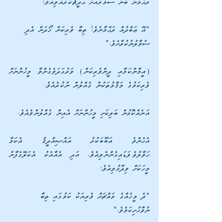
ރަޙްމާނު ބްނު ސަމުރާއަށް ޙަދީޘްކުރެއްވިއެވެ: 
"އޭ ޢަބްދުއް ރަޙްމާނެވެ! ތިބާ ވެރިކަން ހޯދަން އެދި 
ސުވާލުނުކުރާށެވެ."
(އީމާންކަމާއި ދީންވެރިކަން) ވަރުގަދަވެގެންވާ މީހުންނަށް 
ވެރިކަމުގެ މަޤާމުތަކުން ގެއްލުން ނުކުރެއެވެ.
އަނެއްކޮޅުން ބަލިކަށި މީހުންނަށް އެއިން ގެއްލުންވެއެވެ. 
އެހެންވެ އަބޫބަކުރު އައްޞިއްދީޤު އެކަމާ 
ހަވާލުވެވަޑައިގެންނެވިއެވެ. އަދި އެއާއެކު އެކަލޭގެފާނު 
މީހަކަށް ވިދާޅުވިއެވެ: 
"ދެ މީހެއްގެ މައްޗަށް ވެރިޔަކު ކަމުގައި ތިބާ 
ނުވާހުށިކަމެވެ." 