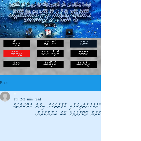
ހޯމް ޕޭޖް
ވީޑިއޯ
ބުލޮގް
ފޮތްތައް
އޯޑިއޯ މަދަހަ
މީޑިއާތައް
ޚަބަރު
ލިޔުންތައް
އޯޑިއޯތައް
Post
--
Jul 2
2 min read
”ދެއްކުންތެރިކަމާއި އާފާތްތަކަށް ބިރުން ހެޔޮކަންތައް
ކުރުން ދޫކޮށްލުމުގެ ބާބު ބަޔާންކުރުން: