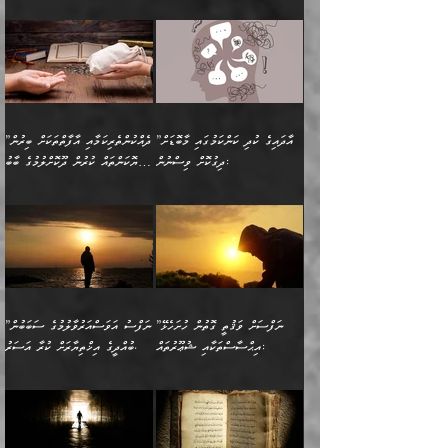
ސަވާރުވިއެވެ. އަދި އޭގެ
ފިކުރުވެސް ނަފްސަށް
🔅 ބަކްރު ބްނު ޢަބްދި ﷲ
ނަފްސަށް ހުށަހެޅިގެން އަންނަ
ދެން ކޮން އެއްޗެއްތޯއެވެ؟“
ހުތުރުކަން ހަނދާން
މައްޗަށް ސީދާވިހިނދު، ހެދުން
ރަނގަޅުކޮށް ޖަރީކޮށްދޭ
އަލްމުޒަނީ (108ހ)
އެކި ވައްތަރުގެ
ވިދާޅުވިއެވެ: ”ރިވެތި ރަނގަޅު
ނައްތާލައެވެ. އަނެއްކޮޅުން
ބޮނޑިކޮށްލައްވާފައި، އުޑާއި
ކަމެކެވެ. އެއީ (ޙަޤީޤަތުގައި)
ކިޔާދެއްވިއެވެ: ”އަހަރެން
އިޙްސާސްތަކުގެ ބާރުމިން ހުރި
އަދަބެކެވެ.“ ދެންނެވުނެވެ:
އެމީހަކުގެ މޫނުމަތި ރީތިވެ،
ދިމާލަށް އިސްތަށިފުޅު
އެ ދެކަންތަކުގެ ދ
އެއްފަހަރަކު ގެއިން
މިންވަރަކުން އިންސާނާގެ
”އެކަން ނެތްނަމަ ދެން
އެކަމަކު ވިސްނުން ކޮށި
ނިކުމެގެންދަނިކޮށް އެއްޗެހި
ޠަބީޢަތަށް އަސަރުކުރެއެވެ...
ކޮންކަމެއްތޯއެވެ؟“
ވެއްޖެނަމަ, އޭނާގެ ނަފްސުގެ
އުފުލުމުގެ މަސައްކަތްކުރާ
ދެން އެއަށްފަހު އެ ޠަބީޢަތުން
ވިދާޅުވިއެވެ: ”އޭނާ
އުނިކަމާހުރެ މޫނުމަތީގެ ހުރި
”އާދައިގެ ކުދި ކަންކަމުގައި މާބޮޑަށް
”ދެއްކުންތެރިކަމާއި އާފާތްތަކަށް ބިރުން
މީހަކާ ދިމާވިއެވެ. އޭނާގެ
ބުއްދިއަށް އަސަރުކުރެއެވެ...
މަޝްވަރާއަށް އަހާނޭ ރަނގަޅު
ރީތިކަން ދާހުއްޓެވެ.
ދިގުކޮށް ވިސްނުން:
ހެޔޮކަންތައް ކުރުން ދޫކޮށްލުމުގެ ބާބު
ސާމާނު އޭރު
މިއަސަރުކުރުމުގެ އަޞްލުގެ
ޞާލިޙު އަޚެކެވެ.“
އެހެންކަމުން ވިސްނުންތެރި
ބަޔާންކުރުން:
އެކަމެއްގައި އެހާ ދިގުކޮށް
🌴 އިބްނުލް ޖައުޒީ
އުފުލަމުންދިޔައެވެ. އޭރު އޭނާ
ފެށުން އައި ގޮތަކީ:
ދެންނެވުނެވެ: ”އެގޮތަށް
މީހާގެ އަތުގައި އެއްޗެއް
ވިސްނުން ޙައްޤުނުވާ
(597ހ) ވިދާޅުވިއެވެ:
ކިޔަމުންދިޔައެވެ: «الْحَمْدُ
ޞައްޙަކޮށްވާ ޠަބީޢަތެއް
ނެތްނަމަ ދެން
ނެތަސް ކަންބޮޑުވެ
ކަންކަމުގައި މާބޮޑަށް
”ދެއްކުންތެރިކަމާއި
لِله، أسْتَغْفِرُ الله»
ބަދަލުކޮށްލާ ގޮތަށް އައި
ކޮންކަމެއްތޯއެވެ؟“
ހިތާމަކުރުމެއް ނެތެވެ. އެހެނީ
ވިސްނުމަކީ ބައްޔެކެވެ.
އާފާތްތަކަށް ބިރުން
އެވެ. އެއަށްވުރެ އިތުރަށް
ލޯބިވާކަހަލަ އިޙްސާސެކެވެ.
ވިދާޅުވިއެވެ: ”ދިގުކޮށް
ބުއްދިވެރިޔާއަށް ތަނ
ފަހަރެއްގައި މިހެންވަނީ
ހެޔޮކަންތައް ކުރުން
އެއްޗެއް ނުކިޔައެވެ. ދެން
ދެން އެ ޠަބީޢަތުން ބުއްދިއަށް
މުހިއްމު ކަންކަމާއި އަދި
ދޫކޮށްލުމުގެ ބާބު
އޭނާ ވަކިތަނަކަށް ދިޔައެވެ.
އަސަރުކުރީއެވެ. ޝަރީޢަތުގައި
”ނަފްސަށް ވަޤުތީ ގޮތުން ހުށަހެޅޭ
”ނަފްސު އަވަސްއަރުވާލުމުގެ ސަބަބުން
މުހިއްމު ނޫންކަންކަމާމެދުވެސް
ބަޔާންކުރުން: ދަންނާށެވެ!
ދެން އޭނާގެ ބުރަކަށީގައި ހުރި
ލޯބިވެވޭކަހަލަ އިޙްސާސްތައް
އިޙްސާސްތަކާއި ޝުޢޫރުތައް:
ބުއްދީގެ އިޚްތިޔާރަށް ކުރާ އަސަރު.
މާބޮޑަށް ސަމާލުވެގެން
މީސްތަކުންގެ ތެރޭގައި،
ސާމާނުތައް ބަހައްޓަންދެން
ގެނައުން މަނައެއް ނުކުރެއެވެ.
ނަފްސަށް ބައިވަރު ވަޤުތީ
ބައެއް ނަފްސުތަކުގެ
ހުށިޔާރުވެގެން އުޅޭ ބައެއް
ދެއްކުންތެރިއަކަށް ވެދާނޭކަމަށް
އަހަރެން ހުރީމެވެ. ދެން
މިސާލަކަށް ބެލުމުގެ
ޞިފަތަކާއި އިޙްސާސްތައް
ޠަބީޢަތުގައި
ނަފްސުތަކުގެ ސަބަބުން
ބިރުން ހެޔޮ ޢަމަލުކުރުން
ބުނެފީމެވެ: "މި ނޫން އެއްޗެއް
ލައްޒަތެވެ. އެކަމަކު
ލިބިގެންވެއެވެ. އެއީ
އަވަސްއަރުވާލުންވެއެވެ. ދެން
ބުއްދިއަށް ކުރާ
ދޫކޮށްލާ މީހުންވެއެވެ. އެއީ
ކިޔަން ތިބާއަށް ރަނގަޅަށް ނ
ޝަރީޢަތުން އެއ