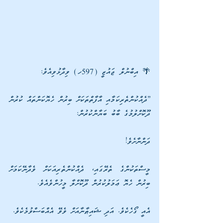
🌴 އިބްނުލް ޖައުޒީ (597ހ) ވިދާޅުވިއެވެ:
”ދެއްކުންތެރިކަމާއި އާފާތްތަކަށް ބިރުން ހެޔޮކަންތައް ކުރުން 
ދޫކޮށްލުމުގެ ބާބު ބަޔާންކުރުން:
ދަންނާށެވެ! 
މީސްތަކުންގެ ތެރޭގައި، ދެއްކުންތެރިއަކަށް ވެދާނޭކަމަށް 
ބިރުން ހެޔޮ ޢަމަލުކުރުން ދޫކޮށްލާ މީހުންވެއެވެ.
އެއީ ގޯހެކެވެ. އަދި ޝައިޠާނާއަށް ވެވޭ އެއްބަސްވުމެކެވެ.