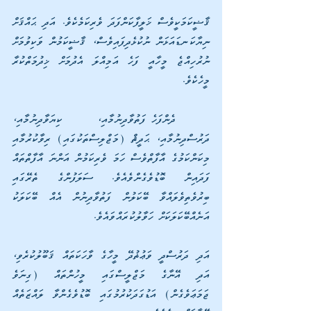
ޤާޟީކަމަކީވެސް ޚަލީފާކަންފަދަ ވެރިކަމެކެވެ. އަދި ޙައްޤަށް 
ނިޔާކަނޑައަޅަން ނުކުޅެދިފައިވެސް، ޤާޟީކަމުން ވަކިވުމަށް 
ނުރުހިއްޖެ މީހާއީ ފަހެ އަމިއްލަ އެދުމަށް ޚިދުމަތްކުރާ 
މީހެކެވެ. 
 ދެންފަހެ ފަތުވާދިނުމާއި، ކިޔަވާދިނުމާއި، 
ދަރުސްދިނުމާއި، ޙަދީޘް (މަޖްލިސްތަކުގައި) ރިވާކުރުމާއި 
މިކަންކަމުގެ އާފާތްވެސް ހަމަ ވެރިކަމުން އަންނަ އާފާތްތައް 
ފަދައިން ބޮޑުވެގެންވެއެވެ. ސަލަފުންގެ ތެރޭގައި 
ބިރުވެތިވެލައްވާ ބޭކަލުން ފަތުވާދިނުން އެއް ބޭކަލަކު 
އަނެއްބޭކަލަކަށް ހަވާލުކުރައްވައެވެ. 
އަދި ދަރުސްދީ ވަޢުޡުދޭ މީހާގެ ވާހަކަތައް ޤަބޫލުކުރެވި، 
އަދި އޭނާގެ މަޖްލީސްގައި މީހުންތައް (ގިނަވެ 
ޖަމަޢަވެގެން) އަޑުގަދަކުރުމުގައި ބޮޑުވެގެންވާ ލައްޒަތެއް 