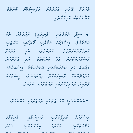
އެކަމަކު އޭގައި އަހަރުމެން ތަފްޞީލުކޮށް ބުނަމެވެ. 
ހެޔޮކަންތައް ބެހިގެންދަނީ:
🔹ސީދާ އެކަމުގައި (ދުނިޔަވީ) ލައްޒަތެއް ނެތް 
ކަންކަމެވެ. މިސާލަކަށް ނަމާދާއި، ރޯދައާއި، ޙައްޖާއި، 
ހަނގުރާމަކުރުންފަދަ ކަންކަމެވެ. އެއީ ގަދައަޅާ 
މަސައްކަތްކުރަން ޖެހޭ ކަންކަމެވެ. އަދި އެކަންކަން 
ލައްޒަތް ހުރި ކަންކަމަށްވަނީ އެކަންކަމުން މީސްތަކުންގެ 
މަދަޙަޘަނާއަށް ވާޞިލުކޮށްދޭ ދިމާލުންނެވެ. މީސްތަކުން 
ޘަނާކިޔާ ތަޢުރީފުކުރުމަކީ ލައްޒަތުހުރި ކަމެކެވެ.
🔹އަނެއްބަޔަކީ: އޭގެ ޒާތުގައި ލައްޒަތްހުރި ކަންކަމެވެ.
މިސާލަކަށް ޚަލީފާކަމާއި، ޤާޟީކަމާއި، ވެރިކަމުގެ 
މަޤާމުތަކާއި، ނަމާދުގެ އިމާމުކަމާއި، ވަޢުޡު 