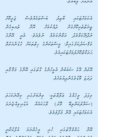
އޭނާއަށް ލިބެއެވެ. 
އެކަމަށްޓަކައި ބާޠިލު ބަސްތަކެއްވެސް ޖަރީކޮށް 
ޒީނަތްތެރިކޮށްގެން ދެއްކުމަށް އޭނާ ލެނބިގެން 
ނުދާނޭކަމާމެދު އަމާންކަމެއް ނުވެއެވެ. އެއީ އޭނާގެ 
މަޤްޞަދުކަމުގައިވާ: މީސްތަކުންގެ ހިތްތަކަށް ގުޑުންއަރުވާ 
ޙަރަކާތްކޮށްލުމަށްޓަކައިއެވެ. 
އޭރުން އޭގެ ސަބަބުން އެމީހުންގެ ގާތުގައި އޭނާގެ މަޤާމާއި 
ދަރަޖަ ބޮޑުވެގެންދިޔުމަށެވެ. 
މިފަދަ މީހެއްގެ ޢަލާމާތަކީ: މިންބަރުގައި ކިޔޭނެކަހަލަ 
(ސަމާލުކަންލިބޭ މޮޅު) ވާހަކައެއް އަޑުއިވިއްޖެނަމަ 
އެކަމަށްޓަކައި އޭނާ އުފާވުމެވެ.
އޭނާ ޙައްޤުގޮތުގައި ހުރި މީހެއްނަމަ އުފާކުރާނީ 