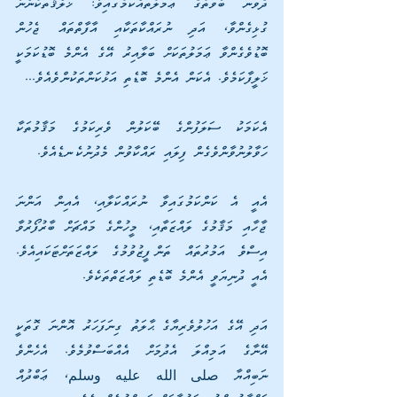
ދެވަނަ ބާވަތުގެ ޢަމަލުތައްކަމުގައިވާ: ޚަލްޤުތަކުންނާ 
ގުޅިގެންވާ، އަދި ނުރައްކާތަކާއި އާފާތްތައް ޖެހުން 
ބޮޑުވެގެންވާ ޢަމަލުތަކަށް ބަލާއިރު އޭގެ އެންމެ ބޮޑުކަމަކީ 
ޚަލީފާކަމެވެ. އެކަން އެންމެ ބޮޑެތި އަޅުކަންތަކުންވެއެވެ...
އެކަމަކު ސަލަފުންގެ ބޭކަލުން ވެރިކަމުގެ މަޤާމުތަކާ 
ހަވާލުނުވާންވެގެން ފިލައި ރައްކާވުން މެދުނުކެނޑެއެވެ.
އެއީ އެ ކަންކަމުގައިވާ ނުރައްކަލާއި، އެއިން އަންނަ 
ޖާހާއި މަޤާމުގެ ލައްޒަތާއި، މީހުންގެ މައްޗަށް ބާރުފޯރުވާ 
އިސްވެ އަމުރުތައް ތަންފީޒުވުމުގެ ލައްޒަތަށްޓަކައިއެވެ. 
އެއީ ދުނިޔަވީ އެންމެ ބޮޑެތި ލައްޒަތްތަކެވެ. 
އަދި އޭގެ އަހުލުވެރިޔާގެ ޙާލަތު ގިނަފަހަރު އޮންނަ ގޮތަކީ 
އޭނާގެ އަމިއްލަ އެދުމަށް އެއްބަސްވުމެވެ. އެހެންވެ 
ނަބިއްޔާ صلى الله عليه وسلم، ޢަބްދުއް 