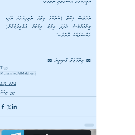
އެމީހަކާމެދު ޙަސަދަވެރި ނުވުމެވެ. 
ނަމަވެސް ޣިބްޠާ (އަނެކާގެ ޢިލްމު ނެތިދިޔުމަށް ނޭދި، 
މީނާއަށްވެސް އެފަދަ ޢިލްމު ލިބުމަށް އުއްމީދުކުރުން) 
މައްސަލައެއް ނޫނެވެ...“
📖 މިންހާޖުލް ޤާޞިދީން 📖
Tags:
MuhammedAlMaldheefi
އެންމެ ފަހުގެ
ދީނީ ލިޔުން