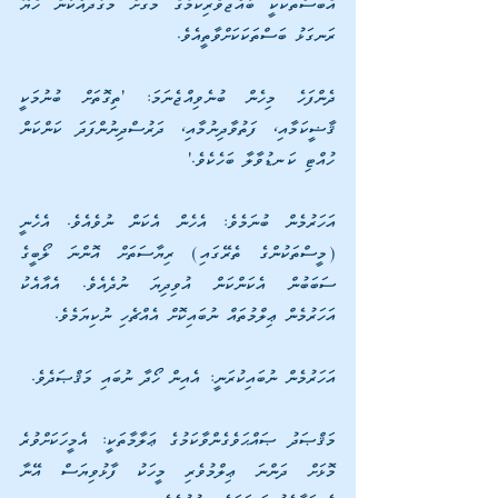
އެބަސްތަކަކީ ބާއްޖަވެރިކަމުގެ މަގަށް މަގުދައްކާނެ ހެޔޮ 
ރަނގަޅު ބަސްތަކަކަށްވާތީއެވެ.
ދެންފަހެ މިހެން ބުނެވިއްޖެނަމަ: 'ތިގޮތަށް ބުނުމަކީ 
ޤާޟީކަމާއި، ފަތުވާދިނުމާއި، ދަރުސްދިނުންފަދަ ކަންކަން 
ހުއްޓި ކަނޑުވާލާ ބަހެކެވެ.' 
އަހަރުމެން ބުނަމެވެ: އެހެން އެކަން ނުވެއެވެ. އެހެނީ 
(މީސްތަކުންގެ ތެރޭގައި) ރިޔާސަތަށް އޮންނަ ލޯބީގެ 
ސަބަބުން އެކަންކަން އުވިދިޔަ ނުދެއެވެ. އެއާއެކު 
އަހަރުމެން ޢިލްމުތައް ނުބައިކޮށް އެއްޗެހި ނުކިޔަމެވެ.
އަހަރުމެން ނުބައިކުރަނީ: އެއިން ހޯދާ ނުބައި މަޤްޞަދެވެ. 
މަޤްޞަދު ޞައްޙަވެގެންވާކަމުގެ ޢަލާމާތަކީ: އެމީހަކަށްވުރެ 
މޮޅަށް ދަންނަ ޢިލްމުވެރި މީހަކު ފާޅުވިޔަސް އޭނާ 