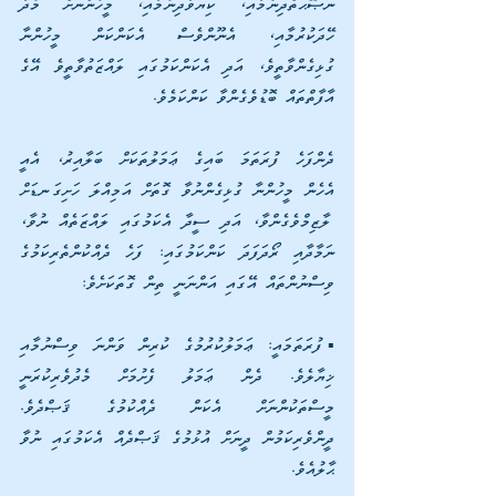
ނަޞޭޙަތްދިނުމާއި، ކިޔަވާދިނުމާއި، މީހުންނަށް މުދާ 
ހޭދަކުރުމާއި، އެނޫންވެސް އެކަންކަން މީހުންނާ 
ގުޅިގެންވާތީވެ، އަދި އެކަންކަމުގައި ލައްޒަތުވާތީވެ އޭގެ 
އާފާތްތައް ބޮޑުވެގެންވާ ކަންކަމެވެ.
ދެންފަހެ ފުރަތަމަ ބައިގެ ޢަމަލުތަކަށް ބަލާއިރު، އެއީ 
އެހެން މީހުންނާ ގުޅިގެންނުވާ ގޮތަށް އަމިއްލަ ހަށިގަނޑަށް 
ލާޒިމްވެގެންވާ، އަދި ސީދާ އެކަމުގައި ލައްޒަތެއް ނުވާ، 
ނަމާދާއި ރޯދަފަދަ ކަންކަމުގައި: ފަހެ ދެއްކުންތެރިކަމުގެ 
ވިސްނުންތައް އޭގައި އަންނަނީ ތިން ގޮތަކަށެވެ:
▪️ފުރަތަމައީ: ޢަމަލުކުރުމުގެ ކުރިން ވަންނަ ވިސްނުމާއި 
ޚިޔާލެވެ. ދެން ޢަމަލު ފެށުމަށް މެދުވެރިކުރަނީ 
މީސްތަކުންނަށް އެކަން ދެއްކުމުގެ ޤަޞްދެވެ. 
ދީންވެރިކަމުން ދީނަށް އުޅުމުގެ ޤަޞްދެއް އެކަމުގައި ނުވާ 
ޙާލުއެވެ. 