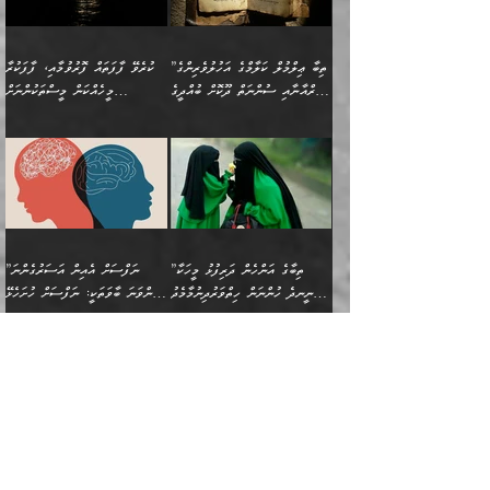
ނަފްސުގައި ހިފެހެއްޓިގެންވާ
ކުޑަ ވަޤުތުކޮޅެއްގެ ތެރޭގައި
އަސަރުންކަމުގައި ވެދާނެއެވެ.
ގޯހެކެވެ. އަދި ޝައިޠާނާއަށް
ލާޒިމް ޠަބީޢަތުގެ ތެރޭގައިވާ
ބުއްދި ލައްވާ ނުރައްކާތެރި
އެފަދަ ކަންކަމާމެދު ވިސްނާ
ވެވޭ އެއްބަސްވުމެކެވެ.
ކަންކަމެއް ނޫނެވެ. ނަމަވެސް
ޤަރާރުތައް ނިންމާ،
ފިކުރުކުރުން މާބޮޑަށް
އެކަމަކު އޭގައި އަހަރުމެން
”ތިބާ ޢިލްމުލް ކަލާމްގެ އަހުލުވެރިންގެ
ކުރެވޭ ފާފަތައް ފޮރުވުމާއި، ފާފަކުރާ
އެއީ ހުށަހެޅި ލައިގަންނަ
އިޚްތިޔާރުކުރަން އެނަފްސު
ދިގުލައިފިނަމަ, ފުރިހަމަ ކުރުން
ތަފްޞީލުކޮށް ބުނަމެވެ.
(ޤުރްއާނާއި ސުންނަތް ދޫކޮށް ބުއްދީގެ
މީހެއްކަން މީސްތަކުންނަށް
ކަންކަމެވެ. މިސާލަކަށް:
ބޭނުންވެއެވެ. ދެން ނަފްސަށް
ޙައްޤުވާ ކަންކަން
ހެޔޮކަންތައް ބެހިގެންދަނީ:
ޙުއްޖަތްތަކާއި ވިސްނުންތައް
އެނގިގެންވުމަށް ނުރުހުންވުމާއި،
އަބޫ ޢުމަރު އަޙްމަދު ބްނު
🌴 އިބްނުލް ޖައުޒީ
ހިތާމަޔާއި އުފަލާއި،
އޭގެ އަވަސްއަރުވާލުމާއި،
ބޭނުންކޮށްގެން ދީނުގެ ކަންކަމުގައި
މީސްތަކުން އޭނާ ނުބައިކޮށްފައި
ފުރިހަމަކުރުން މަނާކުރާ
🔹ސީދާ އެކަމުގައި
މުޙައްމަދު އަލްމާލިކީ
(597ހ) ވިދާޅުވިއެވެ:
ކަންބޮޑުވުމާއި
އަނެއްކޮޅުން ބުއްދި
ވާހަކަދައްކާ މީހުންގެ) މަޖްލިސްތަކަށް
އެއްޗެހިކިޔުމަށް ނުރުހުންވުން
ކަމެއްކަމުގައި:
(ދުނިޔަވީ) ލައްޒަތެއް ނެތް
(429ހ)، ބަޣުދާދުން
”ކުރެވޭ ފާފަތައް ފޮރުވުމާއި،
ޙާޒިރުވިންހެއްޔެވެ؟“
ހުއްދަވެގެންވާކަން ބަޔާންކުރުން:
ހިތްފަސޭހަވުމާއި،
މަޝްޣޫލުކޮށްލާފަދަ އެހެރަ
ރައްކާތެރިކަމުގެ ފިޔަވަޅުތައް
ކަންކަމެވެ. މިސާލަކަށް
ޤައިރަވާނުގެ ރަށަށް އައިހިނދު
ފާފަކުރާ މީހެއްކަން
ބިރުވެރިކަމާއި އަމާންކަމުގެ
އިޙްސާސްތަކާއި ޝުޢޫރުތައް
އެޅުމާއި، ދިމާވެދާނޭ ގޮތ
ނަމާދާއި، ރޯދައާއި، ޙައްޖާއި،
އަބޫ މުޙައްމަދު އިބްނު އަބީ
މީސްތަކުންނަށް
އިޙްސާސާއި، މޮޅިވެރިކަމާއި
ޖަމަޢަވެއްޖެނަމަ, އެހިނދުން
ހަ
ޒައިދު އަލްޤައިރަވާނީ
އެނގިގެންވުމަށް
ހިތްހަމަޖެހުމާއި އެނޫންވެސް
ނުބައި ރައުޔު، އަދި ފަހުން
”ތިބާގެ އަންހެން ދަރިފުޅު މީހަކާ
”ނަފްސަށް އެއިން އަސަރުގެންނަ
(386ހ) އެކަލޭގެފާނާ
ނުރުހުންވުމާއި، މީސްތަކުން
ގިނަ ކަންކަމެވެ. މި
ހިތާމަކުރާނޭ ކަންކަން ބުއްދިން
ނީނދެ ހުންނަން ހިތްވަރުދިނުމާމެދު
ތިންވަނަ ބާވަތަކީ: ނަފްސަށް ހުށަހެޅޭ
ވާހަކަދައްކަވަމުން
އޭނާ ނުބައިކޮށްފައި
ޞިފަތަކުން ކަމެއް ނަފްސުގައި
އިޚްތިޔާރުކުރެއެވެ. އަދި
ތިބާ ހުށިޔާރުވެ ޚަބަރުދާރުވާށެވެ!
ކަންކަމެވެ. (ޝުޢޫރުތަކާއި
އެގޮތަށް ތިމަންނާ ހިތްވަރުދެނީ
އެގޮތުން ނަފްސުގެ
އެއްސެވިއެވެ: ”ތިބާ ޢިލްމުލް
އެއްޗެހިކިޔުމަށް ނުރުހުންވުން
އިޙްސާސްތަކެވެ.)
އަބަދުމެ ހަރުލައިގެން
ފަހަރެއްގައި އެފަދަ ބުއްދިއެއް
ކިހިނެއްހެއްޔެވެ؟ އެކަމަށް
ޠަބީޢަތުގައި ލޯބިވުމާއި
ކަލާމްގެ އަހުލުވެރިންގެ
ހުއްދަވެގެންވާކަން
ދާއިމަކަށް ނުހުރެއެވެ. އެކަމަކު
ބަލިކަށިވެ ގަމާރުވެ
ހިތްވަރުދޭން ބޭނުންކުރާ
ނުރުހުންވުމާއި، އުފާވުމާއި
(ޤުރްއާނާއި ސުންނަތް ދޫކޮށް
ބަޔާންކުރުން: ކުރެވޭ ނުބައި
އެކަންކަން ލައިގަނެފައި
ކޮސްވެގެންވާ ކަމަށް ތުހުމަތުވެ
ފެތުރިގެންވާ ފަސް ގޮތެއް
ދެރަވުންވެއެވެ. މިއީ
ބުއްދީގެ ޙުއްޖަތްތަކާއި
ކަންތައް ފޮރުވާ
އަނެއްކާ ފިލ
އަހަރެން ތިބާއަށް ކިޔާދޭނަމެވެ.
ނަފްސުތަކުގައިވާ ޠަބީޢީ
ވިސްނުންތައް ބޭނުންކޮށްގެން
ވަންހަނާކުރުމަކީ
ތިބާގެ އަންހެން ދަރިފުޅަށް
ޞިފަތަކެކެވެ. ނަމަވެސް
ދީނުގެ ކަންކަމުގައި
ދެއްކުންތެރިކަމެއްކަމުގައި
”އޭނާގެ ވިސްނުމާ ގުޅޭ
އެއްފަހަރަކު އުޅުނު ރަސްކަލަކު، ﷲ
އަދި އެކުއްޖާގެ
އެކަންކަން އިންސާނާއަށް