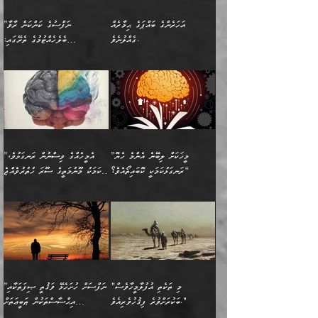
ސީދާވާހެން ސީދާވާނެއެވެ.
1-ދެން އެކުދިން
އެކުގައި އިށީންދެ އުޅެގެން
ރޭއަޅުކަންކުރުމެވެ. ދެން މީނާ
އަނެއްކޮޅުން ޖާހިލުމީހާ ދައްކާ
އަދަބުވެރިކުރުވާ 2-އަދި
ﷲ ދެއްވި ނިޢުމަތް
(އެމީހުންނާ އެކުގައި
އަހަރެންގެ ބައްޕަގެ ޙިމާރެއް
”ނަފްސުގެ ކަންކަން ރާވާ
ވާހަކަތައް، ބަލިވެފައިވާ
އެކުދިން ކައިވެނިކުރުވާ 3-
ގަޑުބަޑުކޮށް
ރޭކުރާއިރު) އެމީހުންނާ
ގެއްލުނެވެ.
ބެލެހެއްޓުމުގެ ތެރޭގައި:
ހަށިގަނޑެއް އެގޮތްމިގޮތްވާހެން
އަދި އެކުދިންނަށް ހެޔޮކޮށް
ހުތުރުނުކުރާހުއްޓެވެ...
އެއްގޮތްވެއެވެ. ނުވަތަ އެމީހުން
މަގުފުރެދިފައިވާ ބަޔަކުގެ ކިބައިގައިވާ
🌱 ޖަޢުފަރު ބްނު މުޙައްމަދު
އެމީހުންގެ މަގުފުރެދުމާއި
ފުށޫއަރާ އިދިކީލަވާނެއެވެ. އަދި
ހިތައިފިނަމަ ފަހެ އެމީހަކަށްވަނީ
މޮޅެތި ރިވެތި ކަންކަމަށް ބަލާ
ބުއްދިއާއި ވިސްނުންތެރިކަން
ރޯދަ ހިފާއިރު މީނާވެސް
(148ހ) ކިޔާދެއްވިއެވެ:
އެމޮޅެތި ކަންކަމާ ގުޅުމެއް
ވިސްނުން ދިގު ނުކުރުންވެއެވެ.
ބުއްދިވެރިޔާގެ ބަސްތައް އެއީ
ސުވަރުގެއެވެ." 📖 ސުނަނު
އިތުރުކޮށްދޭނެ ކަމަކީ: އޭނާފަދަ
އެމީހުންނާއެކު ރޯދަހިފައެވެ.
”އަހަރެންގެ ބައްޕަގެ ޙިމާރެއް
ނުވެއެވެ. އެހެނީ ނަފްސަކީ
ކިތަންމެ މަދު
އަބީ ދާވޫދު 📖 ފަހެ ތިބާގެ
(އެހެން ބުއްދިވެރިންނާ)
އެމީހުން
ގެއްލުނެވެ. ދެން ބައްޕަ
ވަޒަންހަމަވާ އެއްޗެއް ނޫނެވެ.
ބަސްތަކެއްވިޔަސް އޭގެ ޤަދަރު
އަންހެން ދަރިން
ގާތްވުމާއި، އެއާ އިދިކޮޅު އިދ
ވިދާޅުވިއެވެ: ”ﷲ ތަޢާލާ
ނަފްސު ކަންކަން
ބޮޑުވެގެންވެއެވެ. އެއީ
ކައިވެނިކުރުވުމުގައި
އަހަރެންނަށް އޭތި އަނބުރާ
މަސްހުނިކޮށްލައެވެ. އެގޮތުން
ފާފަވެރިޔާގެ ކުރިމަތިލުން
ފަރުވާކުޑަކޮށް، ޢާއިލާއެއް
”މީހަކަށް ލިބޭނެ އެންމެ ހެޔޮ
”އެމީހެއްގެ ވިސްނުން ރަނގަޅުވެ،
ރައްދުކުރައްވައިފިނަމަ ފަހެ
މީހަކު ބުރު ސޫރަ ރީތި
ކިތަންމެ ކުޑަކަމެއްވިޔަސް
ބިނާކޮށް ކައިވެންޏެއް
ރަނގަޅުކަމަކީ ކޮބައިތޯއެވެ؟“
އެކަމަކު މޫނުމަތީގެ ސޫރަ ހުތުރުވެއްޖެ
އެކަލާނގެ ރުއްސަވާނޭ
ފުރިހަމަ، މުދާތައް
މީހާ,
އޭގެ މުޞީބާތް ބޮޑުވެގެންވާ
ޤާއިމުކުރުން ދޫކޮށްފައި
🪨 އިބްނުލް މުބާރަކު
☘️ އިބްނު ޙިއްބާނު
ޙަމްދުގެ ބަސްތަކަކުން
ތަނަވަސްވެ، އެކަމަކު އެއާއެކު
ގޮތަށެވެ. އަދި ބުއްދިވެރިކަމުގެ
ކިޔެވުމާއި އެހެން
(181ހ) އަށް ދެންނެވުނެވެ:
(354ހ) ވިދާޅުވިއެވެ:
އަހަރެން އެކަލާނގެއަށް
ޢަޤީދާއާއި ފިކުރު ފުރެދިގެންވާ
ތެރޭގައި: އެއްވެސް ކަ
މަޤްޞަދުތަކުގައި އެކުދިން
”މީހަކަށް ލިބޭނެ އެންމެ ހެޔޮ
”އެމީހެއްގެ ވިސްނުން
ޙަމްދުކުރާހުށީމެވެ.“ ދެން މާ
މީހަކަށް ވެދާނެއެވެ. ދެން
މަޝްޣޫލުކުރުވުމާމެދު ތިބާ
ރަނގަޅުކަމަކީ ކޮބައިތޯއެވެ؟“
ރަނގަޅުވެ، އެކަމަކު
ގިނައިރެއް ނުވެ އޭގެ
މިފަދަ މީހަކުގެ ރީތިކަމާއި
ނަމަނަމަ ސަމާލުވެ
ވިދާޅުވިއެވެ: ”އޭނާގެ
މޫނުމަތީގެ ސޫރަ ހުތުރުވެއްޖެ
އަސްދާނުގޮނޑިއާއި ލަގަނާއި
އޭނާގެ މޮޅެތި ތަކެއްޗަށްޓަކައި
ކިބައިގައިވާ ފުރާ ފުރިހަމަ
މީހާ, ފަހެ އޭނާގެ ނަފްސުގެ
އެކީގައި އޭތި ގެނެވުނެވެ.
ބެލުމަކީ: އޭނާގެ ޢަޤީދާއާއި
"މި ތަކެތި އުފުލާމީހާވެސް
”ނަފްސަށް ހުށަހެޅޭ ވަޤުތީ ޞިފަތަކާއި
ބުއްދިއެވެ.“ ދެންނެވުނެވެ:
(ބުއްދިއާއި ވިސްނުމުގެ)
ދެން އެކަލޭގެފާނު އެއަށް
ޤަބޫލުކުރާ ގޮތްތަކާއި
ބަކުރަށްވުރެ ފިޤުހުވެރިއެވެ."
އިޙްސާސްތަކުން ޠަބީޢަތަށް
”އެގޮތަށް ލިބިގެންނުވިނަމަ
ހެޔޮކަމުން އޭނާގެ މޫނުގެ
އަސަރުކުރުން: