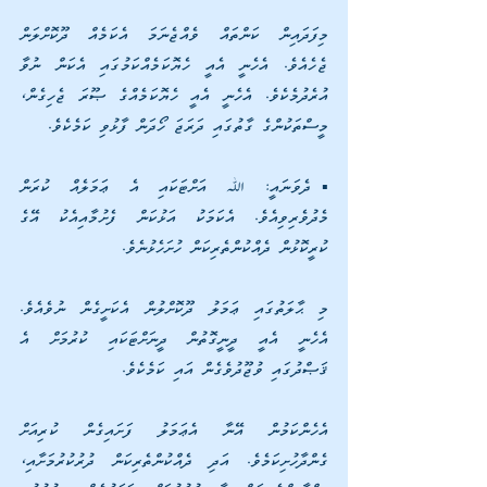
މިފަދައިން ކަންތައް ވެއްޖެނަމަ އެކަމެއް ދޫކޮށްލަން 
ޖެހެއެވެ. އެހެނީ އެއީ ހެޔޮކަމެއްކަމުގައި އެކަން ނުވާ 
އުރެދުމެކެވެ. އެހެނީ އެއީ ހެޔޮކަމެއްގެ ޞޫރަ ޖެހިގެން، 
މީސްތަކުންގެ ގާތުގައި ދަރަޖަ ހޯދަން ފާޅުވި ކަމެކެވެ.
▪️ދެވަނައީ: ﷲ އަށްޓަކައި އެ ޢަމަލެއް ކުރަން 
މެދުވެރިވިއެވެ. އެކަމަކު އަޅުކަން ފެށުމާއިއެކު އޭގެ 
ކުރީކޮޅުން ދެއްކުންތެރިކަން ހުށަހެޅުނެވެ. 
މި ޙާލަތުގައި ޢަމަލު ދޫކޮށްލުން އެކަށީގެން ނުވެއެވެ. 
އެހެނީ އެއީ ދީނީގޮތުން ދީނަށްޓަކައި ކުރުމަށް އެ 
ޤަޞްދުގައި ވުޖޫދުވެގެން އައި ކަމެކެވެ. 
އެހެންކަމުން އޭނާ އެޢަމަލު ފަށައިގެން ކުރިއަށް 
ގެންދާހުށިކަމެވެ. އަދި ދެއްކުންތެރިކަން ދުރުކުރުމަށާއި، 