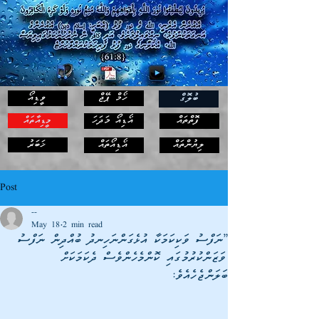
ހޯމް ޕޭޖް
ވީޑިއޯ
ބުލޮގް
ފޮތްތައް
އޯޑިއޯ މަދަހަ
މީޑިއާތައް
ޚަބަރު
ލިޔުންތައް
އޯޑިއޯތައް
Post
--
May 18
2 min read
”ނަފްސު ވަކިކަމަކާ އުޅެގަންނަހިނދު ބުއްދިން ނަފްސު
ވަޒަންކުރުމުގައި ކޮންމެހެންވެސް ދެކަމަކަށް
ބަލަންޖެހެއެވެ: