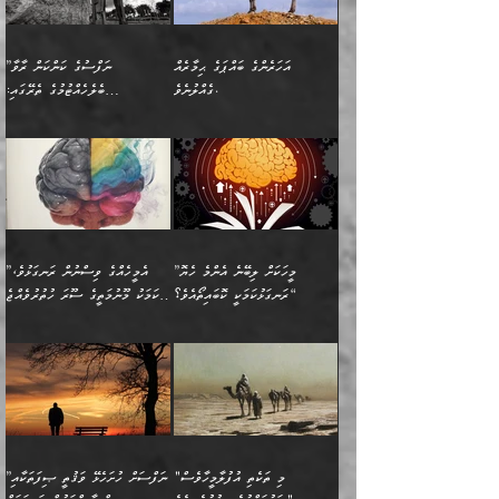
ސަލާމަތުންވާ ހަށިގަނޑެއް
އަންހެންދަރިން އެމީހަކަށް ލިބި:
ޤާއިމުކޮށްގެން ހުރި މީހަކާ
ސާޢަތެއްވަރު އިރުކޮޅެއް
ކުރާކަމަކާ
ސީދާވާހެން ސީދާވާނެއެވެ.
1-ދެން އެކުދިން
އެކުގައި އިށީންދެ އުޅެގެން
ރޭއަޅުކަންކުރުމެވެ. ދެން މީނާ
އަނެއްކޮޅުން ޖާހިލުމީހާ ދައްކާ
އަދަބުވެރިކުރުވާ 2-އަދި
ﷲ ދެއްވި ނިޢުމަތް
(އެމީހުންނާ އެކުގައި
އަހަރެންގެ ބައްޕަގެ ޙިމާރެއް
”ނަފްސުގެ ކަންކަން ރާވާ
ވާހަކަތައް، ބަލިވެފައިވާ
އެކުދިން ކައިވެނިކުރުވާ 3-
ގަޑުބަޑުކޮށް
ރޭކުރާއިރު) އެމީހުންނާ
ގެއްލުނެވެ.
ބެލެހެއްޓުމުގެ ތެރޭގައި:
ހަށިގަނޑެއް އެގޮތްމިގޮތްވާހެން
އަދި އެކުދިންނަށް ހެޔޮކޮށް
ހުތުރުނުކުރާހުއްޓެވެ...
އެއްގޮތްވެއެވެ. ނުވަތަ އެމީހުން
މަގުފުރެދިފައިވާ ބަޔަކުގެ ކިބައިގައިވާ
🌱 ޖަޢުފަރު ބްނު މުޙައްމަދު
އެމީހުންގެ މަގުފުރެދުމާއި
ފުށޫއަރާ އިދިކީލަވާނެއެވެ. އަދި
ހިތައިފިނަމަ ފަހެ އެމީހަކަށްވަނީ
މޮޅެތި ރިވެތި ކަންކަމަށް ބަލާ
ބުއްދިއާއި ވިސްނުންތެރިކަން
ރޯދަ ހިފާއިރު މީނާވެސް
(148ހ) ކިޔާދެއްވިއެވެ:
އެމޮޅެތި ކަންކަމާ ގުޅުމެއް
ވިސްނުން ދިގު ނުކުރުންވެއެވެ.
ބުއްދިވެރިޔާގެ ބަސްތައް އެއީ
ސުވަރުގެއެވެ." 📖 ސުނަނު
އިތުރުކޮށްދޭނެ ކަމަކީ: އޭނާފަދަ
އެމީހުންނާއެކު ރޯދަހިފައެވެ.
”އަހަރެންގެ ބައްޕަގެ ޙިމާރެއް
ނުވެއެވެ. އެހެނީ ނަފްސަކީ
ކިތަންމެ މަދު
އަބީ ދާވޫދު 📖 ފަހެ ތިބާގެ
(އެހެން ބުއްދިވެރިންނާ)
އެމީހުން
ގެއްލުނެވެ. ދެން ބައްޕަ
ވަޒަންހަމަވާ އެއްޗެއް ނޫނެވެ.
ބަސްތަކެއްވިޔަސް އޭގެ ޤަދަރު
އަންހެން ދަރިން
ގާތްވުމާއި، އެއާ އިދިކޮޅު އިދ
ވިދާޅުވިއެވެ: ”ﷲ ތަޢާލާ
ނަފްސު ކަންކަން
ބޮޑުވެގެންވެއެވެ. އެއީ
ކައިވެނިކުރުވުމުގައި
އަހަރެންނަށް އޭތި އަނބުރާ
މަސްހުނިކޮށްލައެވެ. އެގޮތުން
ފާފަވެރިޔާގެ ކުރިމަތިލުން
ފަރުވާކުޑަކޮށް، ޢާއިލާއެއް
”މީހަކަށް ލިބޭނެ އެންމެ ހެޔޮ
”އެމީހެއްގެ ވިސްނުން ރަނގަޅުވެ،
ރައްދުކުރައްވައިފިނަމަ ފަހެ
މީހަކު ބުރު ސޫރަ ރީތި
ކިތަންމެ ކުޑަކަމެއްވިޔަސް
ބިނާކޮށް ކައިވެންޏެއް
ރަނގަޅުކަމަކީ ކޮބައިތޯއެވެ؟“
އެކަމަކު މޫނުމަތީގެ ސޫރަ ހުތުރުވެއްޖެ
އެކަލާނގެ ރުއްސަވާނޭ
ފުރިހަމަ، މުދާތައް
މީހާ,
އޭގެ މުޞީބާތް ބޮޑުވެގެންވާ
ޤާއިމުކުރުން ދޫކޮށްފައި
🪨 އިބްނުލް މުބާރަކު
☘️ އިބްނު ޙިއްބާނު
ޙަމްދުގެ ބަސްތަކަކުން
ތަނަވަސްވެ، އެކަމަކު އެއާއެކު
ގޮތަށެވެ. އަދި ބުއްދިވެރިކަމުގެ
ކިޔެވުމާއި އެހެން
(181ހ) އަށް ދެންނެވުނެވެ:
(354ހ) ވިދާޅުވިއެވެ:
އަހަރެން އެކަލާނގެއަށް
ޢަޤީދާއާއި ފިކުރު ފުރެދިގެންވާ
ތެރޭގައި: އެއްވެސް ކަ
މަޤްޞަދުތަކުގައި އެކުދިން
”މީހަކަށް ލިބޭނެ އެންމެ ހެޔޮ
”އެމީހެއްގެ ވިސްނުން
ޙަމްދުކުރާހުށީމެވެ.“ ދެން މާ
މީހަކަށް ވެދާނެއެވެ. ދެން
މަޝްޣޫލުކުރުވުމާމެދު ތިބާ
ރަނގަޅުކަމަކީ ކޮބައިތޯއެވެ؟“
ރަނގަޅުވެ، އެކަމަކު
ގިނައިރެއް ނުވެ އޭގެ
މިފަދަ މީހަކުގެ ރީތިކަމާއި
ނަމަނަމަ ސަމާލުވެ
ވިދާޅުވިއެވެ: ”އޭނާގެ
މޫނުމަތީގެ ސޫރަ ހުތުރުވެއްޖެ
އަސްދާނުގޮނޑިއާއި ލަގަނާއި
އޭނާގެ މޮޅެތި ތަކެއްޗަށްޓަކައި
ކިބައިގައިވާ ފުރާ ފުރިހަމަ
މީހާ, ފަހެ އޭނާގެ ނަފްސުގެ
އެކީގައި އޭތި ގެނެވުނެވެ.
ބެލުމަކީ: އޭނާގެ ޢަޤީދާއާއި
"މި ތަކެތި އުފުލާމީހާވެސް
”ނަފްސަށް ހުށަހެޅޭ ވަޤުތީ ޞިފަތަކާއި
ބުއްދިއެވެ.“ ދެންނެވުނެވެ:
(ބުއްދިއާއި ވިސްނުމުގެ)