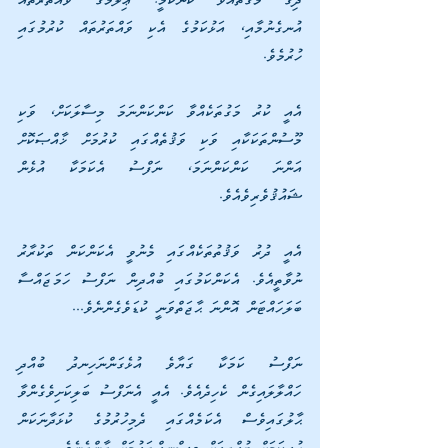
ދިގު މަގުތައްވާ ކަންކަމީ: ޢިލްމުގެ ވައްތަރުތައް 
އުނގެނުމާއި، އަޅުކަމުގެ އެކި ވައްތަރުތައް ކުރުމުގައި 
ހުރުމެވެ.
އެއީ ކުރު މަގުތަކެއްވާ ކަންކަންނަމަ މިސާލަކަށް، ވަކި 
މޫސުންތަކަކާއި ވަކި ވަޤުތެއްގައި ކުރުމަށް ޚާއްޞަކޮށް 
އަންނަ ކަންކަންނަމަ، ނަފްސު އެކަމަކާ އުޅެން 
ޝައުޤުވެރިވެއެވެ.
އެއީ ދުރު ވަޤުތުތަކެއްގައި މެނުވީ އެކަންކަން ތަކުރާރު 
ނުވާތީއެވެ. އެކަންކަމުގައި ބުއްދިން ނަފްސު ހަމަޖައްސާ 
ބަލަހައްޓަން އޮންނަ ޙާޖަތްވަނީ ކުޑަވެގެންނެވެ...
ނަފްސު ކަމަކާ ގަޔާވެ އުޅެގަންނަހިނދު ބުއްދި 
ހައްލާލައިގެން ކެހިދެއެވެ. އެއީ އެނަފްސު ބަލިކަށިވެގެންވާ 
ޙާލުގައިވެސް އެކަމެއްގައި ދެމިހުރުމުގެ ކުޅަދާނަކަން 