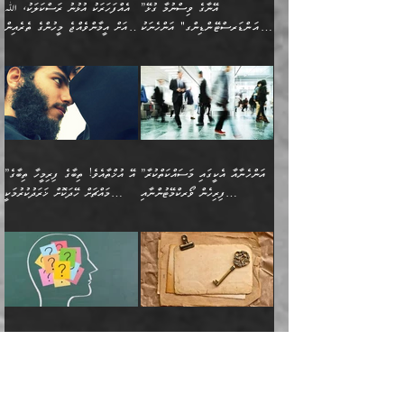
ދީނުގެ ކަންކަމުގައި
ދެއްކުންތެރިކަމެއްކަމުގައި
”އޭނާގެ ވިސްނުމާ ގުޅޭ
އެއްފަހަރަކު އުޅުނު ރަސްކަލަކު، ﷲ
އަދި އެކުއްޖާގެ
އެކަންކަން އިންސާނާއަށް
ވާހަކަދައްކާ މީހުންގެ)
ހީކުރާ މީހަކު ހީކޮށްފާނެއެވެ.
"އަންޑަރސްޓޭންޑިންގ" އަންހެނަކު
އަށް އީމާންވެއްޖެ މީހުންގެ ތެރެއިން
މުސްތަޤްބަލަށް އެކަމުގެ
ޖެހޭހިނދު އެއީ ވަޤުތީ ގޮތުން
މަޖްލިސްތަކަށް
އެކަންވަނީ އެހެންނެއް ނޫނެވެ.
ހޯދަން ވަރުބަލިވެގެން އުޅެއެވެ.
މީހަކު އަތުޖެހިއްޖެނަމަ އެމީހަކު
އޭ އަޚާއެވެ! ތިބާއާ އެއްފަދަ
🌴 ހިޝާމު ބްނު އިސްމާޢީލު
ނުރައްކާ ނޭނގިހުރެވެސް ތިބާ
ހުށަހެޅޭ ޞިފަތަކަކަށްވެއެވެ.
ޞަލީބަށް އެރުވުމަށް އަމުރުކުރަމުން
ޙާޒިރުވިންހެއްޔެވެ؟“ އަބޫ
މަނާވެގެންވާކަމަކީ
ފިރިހެނަކާ މެނުވީ ތިބާގެ
(217ހ) ކިޔާދެއްވިއެވެ:
އެކަމަށް ވެއްޓިފައި
ދެން އޭގެ ޠަބީޢީ
ދިޔައެވެ.
ޢުމަރު ވިދާޅުވިއެވެ:
އިންސާނާއަކީ ވަރަޢަވެރި
ވިސްނުމާ އެއްގޮތްވެ
”އެއްފަހަރަކު އުޅުނު
ވެދާނެއެވެ: 1- އާމްދަނީ
މިންގަނޑަށްވުރެ އެޞިފަތައް
”އާނއެކެވެ. އަހަރެން
މީހެއްކަމުގައި މީހުންނަށް
އަންޑަރސްޓޭންޑު
ރަސްކަލަކު، ﷲ އަށް
ހޯދަން މަސައްކަތްކުރުމާއި
ބޭރުވެއްޖެނަމަ, އެހިސާބުން
ދެފަހަރަކު ޙާޒިރުވީމެވެ. ދެން
ދައްކަންވެގެން، އަދި އޭނާއަކީ
ނުވެވޭނެއެވެ. ދެންފަހެ
އީމާންވެއްޖެ މީހުންގެ ތެރެއިން
ވަޒީފާ އަދާކުރުމުގެ ދަރަޖަ
ބުއްދިއަށް އަސަރުކުރެއެވެ.
އެއަށ
ﷲ ދެކެ ބިރުގަންނަ
އަންހެނާއަށް ބަލާއިރު ތިޔަ
މީހަކު އަތުޖެހިއްޖެނަމަ
ބޮޑުކޮށް މަތިކުރުމެވެ.
ޠަބީޢީ އާދައިގެ މިން ތެރޭގައި
”އަންހެނާއާ އެކީގައި މަސައްކަތްކުރާ
”އޭ އުޚްތާއެވެ! ތިބާގެ ފިރިމީހާ ތިބާގެ
ދެމީހުންގެ ގުޅުމަކީ އެކަކު
އެމީހަކު ޞަލީބަށް އެރުވުމަށް
ޚާއްޞަކޮށް ޑޮކްޓަރީކަމާއި
އެޞިފަތައް ހުރިނަމަ,
ފިރިހެން ވޯރކްމޭޓުންނާއި
މައްޗަށް ހޭދަކޮށް ޚަރަދުކުރުމަކީ
އަނެކަކުގެ ވިސްނުން ފަހުމްވެ
އަމުރުކުރަމުން ދިޔައެވެ. ދެން
އިންޖިނޭރުކަންފަދަ
އެޞިފަތަކަށް އަސަރުކުރުވާ،
ކްލާސްމޭޓުންނަކީ މަރެވެ.
ޢައިބެއް ނޫނެވެ.
ޅިޔަނުންނާއިމެދު ޙަދީޘްގައި
ހަމަ އެގޮތަށް ތިބާގެ
ދޭހަވުމަށްވުރެ މާ މަތީ
ﷲ އަށް އީމާންވާ މީހުންގެ
ވަޒީފާތަކެވެ. އެހެނީ ވަޒީފާ
އޭގެ މައްޗަށް ޙުކުމްކުރާ
އައިސްފައިވަނީ އެއީ މަރު
ބައްޕައާއި، ތިބާގެ ފިރިހެން
ގުޅުމެކެވެ. އެއީ އެކަކު
ތެރެއިން މީހަކު ގެނެވި
އަދާކުރުމުގެ ދަރަޖަ ބޮޑުކޮށް
އެއްޗަކީ ބުއްދިކަމުގައިވެއެވެ.
ކަމުގައިއެވެ. އައުލަވީ
ދަރިފުޅުވެސް ތިބާއަށް
އަނެކަކު ފުރިހަމަކޮށްދޭ
ޞަލީބަށް އެރުވުމަށް
މަތިކުރާ ޒުވާން އަންހެނާ
އެއީ ބުއްދީގައި ޢިލްމާއި،
ޤިޔާސުން އެޙަދީޘްގައި:
ޚަރަދުކޮށްދިނުން ޢައިބަކަށް
ގުޅުމެކެވެ. އެހެންކަމުން،
އަމުރުކުރިހިނދު އޭނާއަށް
ތަޖ
އަންހެނާ ވަޒީފާ އަދާކުރާ
ނުވެއެވެ. އެހުރިހާ
ތިބާގެ ވިސްނުމާއި ޚިޔާލާ
ބުނެވުނެވެ: "ވަޞިއްޔަތެއް
ތަނުގައި އުޅޭ، ފިރިހެނުން
އެންމެންވެސް މުދަލާއި ފައިސާ
އެއްގޮތްވެ ވިސްނޭ އަންހެނަކު
އޮތިއްޔާ ކުރާށެވެ." ދެން އޭނާ
ޖަމަލު ހަނގުރާމައިގެ ދުވަހު އުންމުލް
”ނަފްސުގެ ހަރުލާފައި ހުރި ޠަބީޢަތް
ހިމެނެއެވެ. އެއީ އެމީހުންގެ
އެއްކުރާ މަޤްޞަދެއްކަމުގައި
ހޯދަން ތިބާއަށް ޙާޖަތެއް
ބުނެފިއެވެ: "އަހަރެން
މުއުމިނީން ޢާއިޝާ (57ހ)
ދެނެގަތުމާއި، އަދި ނަފްސުގެ
ވޯރކްމޭޓު އަންހެނާގެ ގާތަށް
ބަލަނީ ތިބާއެވެ. އެގޮތުން
ނުވެއެވެ. ތިބާ ޙާޖަތް
ވަޞިއްޔަތް ކުރާނީ
ނިކުމެވަޑައިގަންނަވަން
އެދުންވެރިކަން ބުއްދިން ވަޒަންކުރުމަށް
”އަންހެނުން ޖިހާދުކުރަން
ނަފްސުގެ ޠަބީޢަތުގެ ހުރި
ވަދެއުޅުން ގިނަވެގެންވާ
ބައްޕަގެ ގާތުގައި: "ތިހާވަރަށް
ޤަޞްދުކުރެއްވިހިނދު އުންމުލް
އެއިން ކުރާ އަސަރު:
ޖެހިގެންވަނީ ތިބާގެ
ކޮންކަމަކަށްހެއްޔެވެ. އަހަރެން