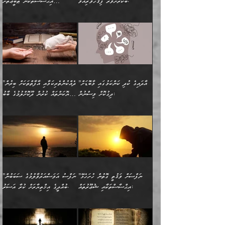
ދެން އެކަލޭގެފާނު އެއަށް
ޤަބޫލުކުރާ ގޮތްތަކާއި
ބަކުރަށްވުރެ ފިޤުހުވެރިއެވެ."
އިޙްސާސްތަކުން ޠަބީޢަތަށް
”އެގޮތަށް ލިބިގެންނުވިނަމަ
ހެޔޮކަމުން އޭނާގެ މޫނުގެ
ސަވާރުވިއެވެ. އަދި އޭގެ
ފިކުރުވެސް ނަފްސަށް
އަސަރުކުރުން:
🔅 ބަކްރު ބްނު ޢަބްދި ﷲ
ނަފްސަށް ހުށަހެޅިގެން އަންނަ
ދެން ކޮން އެއްޗެއްތޯއެވެ؟“
ހުތުރުކަން ހަނދާން
މައްޗަށް ސީދާވިހިނދު، ހެދުން
ރަނގަޅުކޮށް ޖަރީކޮށްދޭ
އަލްމުޒަނީ (108ހ)
އެކި ވައްތަރުގެ
ވިދާޅުވިއެވެ: ”ރިވެތި ރަނގަޅު
ނައްތާލައެވެ. އަނެއްކޮޅުން
ބޮނޑިކޮށްލައްވާފައި، އުޑާއި
ކަމެކެވެ. އެއީ (ޙަޤީޤަތުގައި)
ކިޔާދެއްވިއެވެ: ”އަހަރެން
އިޙްސާސްތަކުގެ ބާރުމިން ހުރި
އަދަބެކެވެ.“ ދެންނެވުނެވެ:
އެމީހަކުގެ މޫނުމަތި ރީތިވެ،
ދިމާލަށް އިސްތަށިފުޅު
އެ ދެކަންތަކުގެ ދ
އެއްފަހަރަކު ގެއިން
މިންވަރަކުން އިންސާނާގެ
”އެކަން ނެތްނަމަ ދެން
އެކަމަކު ވިސްނުން ކޮށި
ނިކުމެގެންދަނިކޮށް އެއްޗެހި
ޠަބީޢަތަށް އަސަރުކުރެއެވެ...
ކޮންކަމެއްތޯއެވެ؟“
ވެއްޖެނަމަ, އޭނާގެ ނަފްސުގެ
އުފުލުމުގެ މަސައްކަތްކުރާ
ދެން އެއަށްފަހު އެ ޠަބީޢަތުން
ވިދާޅުވިއެވެ: ”އޭނާ
އުނިކަމާހުރެ މޫނުމަތީގެ ހުރި
”އާދައިގެ ކުދި ކަންކަމުގައި މާބޮޑަށް
”ދެއްކުންތެރިކަމާއި އާފާތްތަކަށް ބިރުން
މީހަކާ ދިމާވިއެވެ. އޭނާގެ
ބުއްދިއަށް އަސަރުކުރެއެވެ...
މަޝްވަރާއަށް އަހާނޭ ރަނގަޅު
ރީތިކަން ދާހުއްޓެވެ.
ދިގުކޮށް ވިސްނުން:
ހެޔޮކަންތައް ކުރުން ދޫކޮށްލުމުގެ ބާބު
ސާމާނު އޭރު
މިއަސަރުކުރުމުގެ އަޞްލުގެ
ޞާލިޙު އަޚެކެވެ.“
އެހެންކަމުން ވިސްނުންތެރި
ބަޔާންކުރުން:
އެކަމެއްގައި އެހާ ދިގުކޮށް
🌴 އިބްނުލް ޖައުޒީ
އުފުލަމުންދިޔައެވެ. އޭރު އޭނާ
ފެށުން އައި ގޮތަކީ:
ދެންނެވުނެވެ: ”އެގޮތަށް
މީހާގެ އަތުގައި އެއްޗެއް
ވިސްނުން ޙައްޤުނުވާ
(597ހ) ވިދާޅުވިއެވެ:
ކިޔަމުންދިޔައެވެ: «الْحَمْدُ
ޞައްޙަކޮށްވާ ޠަބީޢަތެއް
ނެތްނަމަ ދެން
ނެތަސް ކަންބޮޑުވެ
ކަންކަމުގައި މާބޮޑަށް
”ދެއްކުންތެރިކަމާއި
لِله، أسْتَغْفِرُ الله»
ބަދަލުކޮށްލާ ގޮތަށް އައި
ކޮންކަމެއްތޯއެވެ؟“
ހިތާމަކުރުމެއް ނެތެވެ. އެހެނީ
ވިސްނުމަކީ ބައްޔެކެވެ.
އާފާތްތަކަށް ބިރުން
އެވެ. އެއަށްވުރެ އިތުރަށް
ލޯބިވާކަހަލަ އިޙްސާސެކެވެ.
ވިދާޅުވިއެވެ: ”ދިގުކޮށް
ބުއްދިވެރިޔާއަށް ތަނ
ފަހަރެއްގައި މިހެންވަނީ
ހެޔޮކަންތައް ކުރުން
އެއްޗެއް ނުކިޔައެވެ. ދެން
ދެން އެ ޠަބީޢަތުން ބުއްދިއަށް
މުހިއްމު ކަންކަމާއި އަދި
ދޫކޮށްލުމުގެ ބާބު
އޭނާ ވަކިތަނަކަށް ދިޔައެވެ.
އަސަރުކުރީއެވެ. ޝަރީޢަތުގައި
”ނަފްސަށް ވަޤުތީ ގޮތުން ހުށަހެޅޭ
”ނަފްސު އަވަސްއަރުވާލުމުގެ ސަބަބުން
މުހިއްމު ނޫންކަންކަމާމެދުވެސް
ބަޔާންކުރުން: ދަންނާށެވެ!
ދެން އޭނާގެ ބުރަކަށީގައި ހުރި
ލޯބިވެވޭކަހަލަ އިޙްސާސްތައް
އިޙްސާސްތަކާއި ޝުޢޫރުތައް:
ބުއްދީގެ އިޚްތިޔާރަށް ކުރާ އަސަރު.
މާބޮޑަށް ސަމާލުވެގެން
މީސްތަކުންގެ ތެރޭގައި،
ސާމާނުތައް ބަހައްޓަންދެން
ގެނައުން މަނައެއް ނުކުރެއެވެ.
ނަފްސަށް ބައިވަރު ވަޤުތީ
ބައެއް ނަފްސުތަކުގެ
ހުށިޔާރުވެގެން އުޅޭ ބައެއް
ދެއްކުންތެރިއަކަށް ވެދާނޭކަމަށް
އަހަރެން ހުރީމެވެ. ދެން
މިސާލަކަށް ބެލުމުގެ
ޞިފަތަކާއި އިޙްސާސްތައް
ޠަބީޢަތުގައި
ނަފްސުތަކުގެ ސަބަބުން
ބިރުން ހެޔޮ ޢަމަލުކުރުން
ބުނެފީމެވެ: "މި ނޫން އެއްޗެއް
ލައްޒަތެވެ. އެކަމަކު