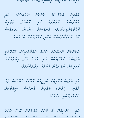
ހުރިކަމަށް ބުއްދިއަށް ވިސްނިއްޖައުމަށް ދާންދެނެވެ. 
ބުއްދިން އެނަފްސުގެ ކަންކަން ނަގައިގަނެ، އަދި 
އެނަފްސުގެ ޙާލަތްތައް ހުރި ގޮތާމެދު ތަޖުރިބާ 
ބޮޑުވެގެންވިވަރަކަށް، އެނަފްސުގެ ކަންކަން ހަމަޖައްސާ 
ރާވާ ކޮންޓުރޯލުކުރަން ބުއްދި ކުޅަދާނަކަން ބޮޑުވެއެވެ.
އެކަންކަން ނޭނގޭނަމަ އެންމެ ރައްކާތެރިކަން ބޮޑުގޮތަކީ 
ނަފްސުގެ ކުޅަދާނަކަން ހުރި އެންމެ މަދު މިންވަރަކުން 
ފަށައިގެން މަޑުމަޑުން އެކަމެއް އިތުރުކުރުމެވެ.
އެއީ ނަފްސު ބުއްދިއަށް ކެހިދީގެން މާބޮޑަށް ގެންގޮސް ދެން 
ހުއްޓި، (ދެން) ބުއްދިން އެނަފްސު ސީދާކުރަން 
ނުކުޅެދުންތެރި ނުވުމަށެވެ. 
އެއީ ސަވާރީއެއް މާ ބާރަށް ދުއްވަމުން ގޮސް ހަކަތަ 