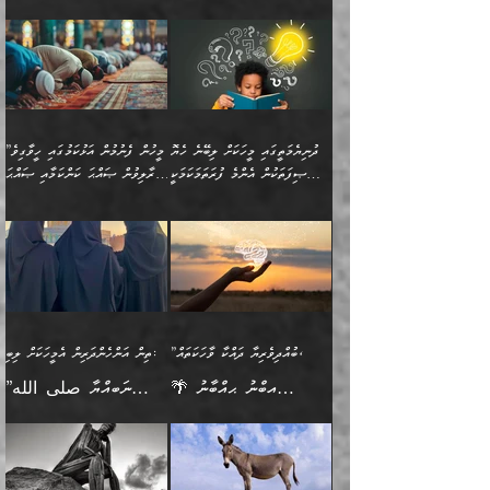
💥 ޝުޢުބާ ބްނުލް ޙައްޖާޖު
🔥އިބްނު ޙިއްބާނު (354ހ)
އަދި އެކަންކުރި މީހަކަށްވެސް
އޮންނަ ޤަޞްދާ އެކުގައިއެވެ.
(160ހ) ވިދާޅުވިއެވެ:
ވިދާޅުވިއެވެ: ”ޢިލްމުގައި
ނަފުރަތުކުރުން
ކޮންމެ ދުއިސައްތަ ޙަދީޘަކުން
”މީސްތަކުންގެ ތެރޭގައި
ލާޒިމްވެ، އަދި ޢިލްމު
މެދުވެރިކުރުވައެވެ. އެއީ
ފަސް ޙަދީޘަށް
އެމީހެއްގެ ބުއްދި، ބޭރު
ހޯދުމުގައި ދެމިހުރުމަށް
ފިޠުރީގޮތުން ޠަބީޢަތް އެކަމަށް
ޢަމަލުކުރެވުނަސް، އޭރުން
ފެންޑާގައި ބާއްވާފައި އޮންނަ
ހިތްވަރުދިނުން ބަޔާންކުރުން:
ލެނބިގެންވިޔަސްމެއެވެ.
ޢިލްމުގެ ޒަކާތް
މީހުންވެއެވެ. އަނެއްބަޔަކުގެ
ބުއްދިވެރިޔާގެ މައްޗަށް
މިސާލަކަށް އަންހެނާ
އަދާކުރިފަދައިން އޭނާވެއެވެ.
ދުނިޔެމަތީގައި މީހަކަށް ލިބޭނެ ހެޔޮ
”މީހުން ފެނުމުން އަޅުކަމުގައި ހީވާގިވެ
ބުއްދި އެމީހުންނާ
ވާޖިބުވެގެންވަނީ: އޭނާގެ
ފިރިހެނާއަށް ލެނބެއެވެ. ދެން
ދެންފަހެ އެމީހަކު އެއްކޮށް
ޞިފަތަކުން އެންމެ ފުރަތަމަކަމަކީ
މުރާލިވުން ޞައްޙަ ކަންކަމާއި ޞައްޙަ
އެކުގައިވެއެވެ. އަނެއްބަޔަކުގެ
ސިއްރިއްޔާތު އިޞްލާޙުކޮށް
ފިރިހެނާއާމެދު ނުރުހުންވެ
ޖަމަޢަކުރި ޢިލްމަށް
ބުއްދިވެރިކަމެވެ.
ނުވާ ކަންކަން ބަޔާންކުރުން:
🪴 އިބްނު ޙިއްބާނު
🔥އިބްނުލް ޖައުޒީ (597ހ)
ބުއްދިއެއް ނުވެއެވެ. ދެންފަހެ
ނިމުމަށްފަހު ދެން އެއާ
ނަފުރަތްތެރިވާ ކަހަލަ ކަމެއް
ޢަމަލުކުރަން އެމީހަކު
(354ހ) ވިދާޅުވިއެވެ:
ވިދާޅުވިއެވެ: ”މީހުން ފެނުމުން
އެމީހެއްގެ ބުއްދި އެމީހަކާ
ވިއްދައިގެން ޢިލްމު ހޯދަން
އަންހެނާއަށް ދިމާވެ ވަރުގަދަ
ނުކުޅެދުމަކުން އަދި އެ ޢިލްމު
"ދުނިޔެމަތީގައި މީހަކަށް
އަޅުކަމުގައި ހީވާގިވެ
އެކުގައިވާ މީހަކީ: އެމީހަކު
އުޅެ އަދި އެކަމުގައި
އިޙްސާސެއް އޭނާއަށް
ޙިފްޡުކޮށް
ލިބޭނެ ހެޔޮ ޞިފަތަކުން
މުރާލިވުން ޞައްޙަ ކަންކަމާއި
ވާހަކަދެއްކުމުގެ ކުރިން
ދެމިހުރުމެވެ. އެހެނީ ދުނިޔޭގެ
އާދެއެވެ. އަދި އެއާއެކު
އެންމެ ފުރަތަމަކަމަކީ
ޞައްޙަ ނުވާ ކަންކަން
އެމީހަކުގެ ފުށުން އެ ނިކުންނަ
ސަބަބުތަކުން އެއްވެސް
އެއަންހެނ
ބުއްދިވެރިކަމެވެ. އަދި އެއީ
ބަޔާންކުރުން: މީހަކު
އެއްޗެއް ފެންނަ މީހާއެވެ.
ސަބަބަކަށް ސާފުކޮށް
”ބުއްދިވެރިޔާ ދައްކާ ވާހަކަތައް،
ތިން އަންހެންދަރިން އެމީހަކަށް ލިބި:
ﷲ ތަޢާލާ އެކަލާނގެ
ރޭއަޅުކަންކުރާ ބަޔަކާއެކުގައި
ދެންފަހެ އެމީހަކުގެ ބުއްދި
ރަނގަޅަށް ވާޞިލުވެވޭހުށީ
🌴 އިބްނު ޙިއްބާނު
”ނަބިއްޔާ صلى الله
އަޅުތަކުންނަށް ދެއްވި އެންމެ
ރޭގަނޑު ހޭދަކޮށްފާނެއެވެ.
ބޭރު ފެންޑާގައި އޮންނަ
އެކަމުގައި ޢިލްމު ސާފުކޮށް
(354ހ) ވިދާޅުވިއެވެ:
عليه وسلم
ހެޔޮ ރަނގަޅު ކަންތަކުންވާ
ދެން އެމީހުން ރޭގަނޑުގެ ގިނަ
މީހަކީ: ވާހަކަތަކެއް ދައްކާފައި
ޚާލިޞްވެގެންނެވެ. އަދި
”ބުއްދިވެރިޔާ ދައްކާ
ޙަދީޘްކުރެއްވިކަމަށް
ކަމެކެވެ. އެހެންކަމުން އެއާ
ވަޤުތު ނަމާދުކޮށްފާނެއެވެ.
ދެން އޭގެ ފަހުން އެނިކުތް
ބުއްދިވެރިޔަކު ވެއްޖެއްޔާ
ވާހަކަތައް، ޞައްޙަކޮށް
ރިވާކުރެވެއެވެ: "ތިން
އިދިކޮޅު ޞިފައެއް
އަނެއްކޮޅުން މީނާގެ ޢާދައަކީ
އެއްޗެ
ނިންމާނޭކަމަކީ: އެމީހަކު