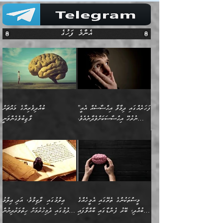
އެންމެ ފަހުގެ
”ފަހަރެއްގައި ދިމާވާ އިޙްސާސެއް އެއީ
ބުއްދިވެރިޔާގެ މައްޗަށް
ނުރުހޭ އިޙްސާސަކަށްވެދާނެއެވެ.
ވާޖިބުވެގެންވަނީ
މިސާލަކަށް ކަމަކާމެދު ބިރުގަތުމެވެ.
”ފަހަރެއްގައި ދިމާވާ
⭐ އިބްނު ޙިއްބާނު (354ހ)
އިޙްސާސެއް އެއީ ނުރުހޭ
ވިދާޅުވިއެވެ: ”ބުއްދިވެރިޔާގެ
އިޙްސާސަކަށްވެދާނެއެވެ.
މައްޗަށް ވާޖިބުވެގެންވަނީ: މި
މިސާލަކަށް ކަމަކާމެދު
ދުނިޔޭގެ ކަންކަމުން އޭނާގެ
ބިރުގަތުމެވެ. ދެން
ޢިލްމު ގަޑުބަޑުކޮށްލާނޭ
އެއިޙްސާސް
ކަންކަމުން އެއްކިބާވުމެވެ. އެއީ
މީސްތަކުންގެ ތެރޭގައި އެމީހެއްގެ
ޢިލްމުގައި ލާޒިމްވެ، އަދި ޢިލްމު
ވަރުގަދަވެގެންވާނަމަ؛
އޭނާއަށް ކުޅަދާނަވީ ވަރަކަށް
ބުއްދި، ބޭރު ފެންޑާގައި ބާއްވާފައި
ހޯދުމުގައި ދެމިހުރުމަށް ހިތްވަރުދިނުން
އެކަމަކާމެދު ނަފުރަތްތެރިވެ،
ޢަމަލުކުރުމުގައި ހުންނާނޭކަމަށް
އޮންނަ މީހުންވެއެވެ.
ބަޔާންކުރުން: