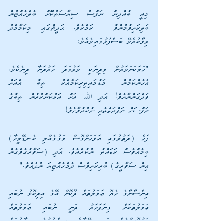
މިއީ ބުއްދިން ނަފްސު ސިޔާސަތުކޮށް ބެލެހެއްޓުން 
ބަލިކަށިވުމުންވާ  ކަމެކެވެ. ޙަދީޘްގައި މިކަމާމެދު 
ރިވާކުރެވޭ ބަސްފުޅުގައިވެއެވެ:
"ހަމަކަށަވަރުން މިދީނަކީ ވަރުގަދަ ހަރުދަނާ ދީނެކެވެ. 
އެހެންކަމުން މަޑުމައިތިރިކަމާއެކު ތިބާ އެއަށް 
ވަދެގަންނާށެވެ! އަދި ﷲ އަށް އަޅުކަންކުރުން ތިބާގެ 
ނަފްސަށް ނަފްރަތްތެރި ނުކުރުވާށެވެ!
ފަހެ (ދަތުރުގައި އަވަހަށްގޮސް މަގުގެއްލި ކެނޑޭމީހާ) 
ބިމެއްވެސް ކަޑައްތު ނުކުރެއެވެ. އަދި (ސަވާރުގެވެގެން 
އިން ސަވާރީގެ) ބުރިކަށިވެސް ދެމެހެއްޓިޔަ ނުދެއެވެ."
އިންސާނާގެ ހެޔޮ ޢަމަލުތައް ދޫކޮށް އޭގެ އިދިކޮޅު ނުބައި 
ޢަމަލުތަކަށް ގިނަފަހަރު ދަނީ ނުބައި ޢަމަލުތައް 