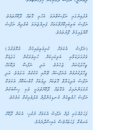
ދިޔަނުދީ) ނަފްސު ދަމައިގެން ހިފަހައްޓައެވެ.
މެދުމިނުގައި ނަފްސުވާނަމަ އެހުރި ގޮތަށް ދޫކޮށްލައެވެ. 
ނަފްސު ބަލިކަށިކޮށްވާކަމަށް ފެނިއްޖެނަމަ ބުއްދިން ނަފްސު 
ކޮއްޕައިގެން ފޮނުވައެވެ. 
(ނަފްސު އެކަމަށް ކުރިމަތިލައިގެން އުޅޭވަރުގެ) 
ވަރުގަދަކަމާއި ބަލިކަށިކަން ހުރިވަރަކުން ގަދައަޅާ 
ޖިހާދުކުރަން ޖެހެއެވެ. އަދި ނަފްސާ ދެކޮޅަށް 
ޖިހާދުކުރުމުން އެނަފްސަށް ވޭނާއި ކެކުޅުން އަޅައެވެ. އަދި 
ނަފްސު އެދިގަޔާވާ ގޮތަކަށް ދިޔުމަށް ޚާއްޞަކޮށް އެކަމަކާ 
އުޅެގަންނައިރު އެގޮތަށް ދޫކޮށްލުމަކީ ވަކި ހިސާބަކުން 
ނަފްސު ހުއްޓިގެން ކެނޑިގެންދާން މެދުވެރިކުރާ ކަމެކެވެ. 
ފަހަރެއްގައި ދެން ނަފްސު އެކަމަށް ނުރުހި، އެކަން ދޫކޮށް 
އަނބުރާ ފަހަތަށްވެސް އައިސްދާނެއެވެ. 