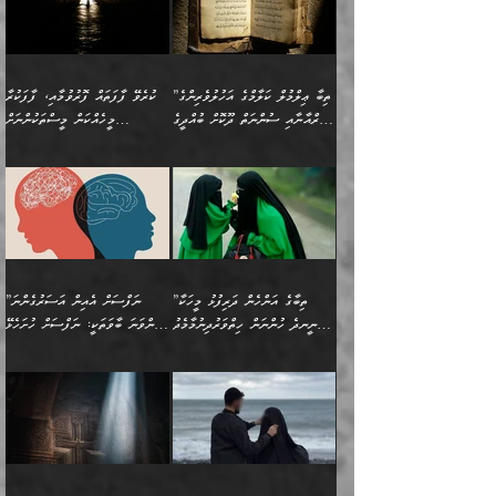
ލިބިގެންވެއެވެ. އެއީ
އަވަސްއަރުވާލުންވެއެވެ. ދެން
ބުއްދިއަށް ކުރާ
ދޫކޮށްލާ މީހުންވެއެވެ. އެއީ
ކިޔަން ތިބާއަށް ރަނގަޅަށް ނ
ޝަރީޢަތުން އެއ
ނަފްސުގައި ހިފެހެއްޓިގެންވާ
ކުޑަ ވަޤުތުކޮޅެއްގެ ތެރޭގައި
އަސަރުންކަމުގައި ވެދާނެއެވެ.
ގޯހެކެވެ. އަދި ޝައިޠާނާއަށް
ލާޒިމް ޠަބީޢަތުގެ ތެރޭގައިވާ
ބުއްދި ލައްވާ ނުރައްކާތެރި
އެފަދަ ކަންކަމާމެދު ވިސްނާ
ވެވޭ އެއްބަސްވުމެކެވެ.
ކަންކަމެއް ނޫނެވެ. ނަމަވެސް
ޤަރާރުތައް ނިންމާ،
ފިކުރުކުރުން މާބޮޑަށް
އެކަމަކު އޭގައި އަހަރުމެން
”ތިބާ ޢިލްމުލް ކަލާމްގެ އަހުލުވެރިންގެ
ކުރެވޭ ފާފަތައް ފޮރުވުމާއި، ފާފަކުރާ
އެއީ ހުށަހެޅި ލައިގަންނަ
އިޚްތިޔާރުކުރަން އެނަފްސު
ދިގުލައިފިނަމަ, ފުރިހަމަ ކުރުން
ތަފްޞީލުކޮށް ބުނަމެވެ.
(ޤުރްއާނާއި ސުންނަތް ދޫކޮށް ބުއްދީގެ
މީހެއްކަން މީސްތަކުންނަށް
ކަންކަމެވެ. މިސާލަކަށް:
ބޭނުންވެއެވެ. ދެން ނަފްސަށް
ޙައްޤުވާ ކަންކަން
ހެޔޮކަންތައް ބެހިގެންދަނީ:
ޙުއްޖަތްތަކާއި ވިސްނުންތައް
އެނގިގެންވުމަށް ނުރުހުންވުމާއި،
އަބޫ ޢުމަރު އަޙްމަދު ބްނު
🌴 އިބްނުލް ޖައުޒީ
ހިތާމަޔާއި އުފަލާއި،
އޭގެ އަވަސްއަރުވާލުމާއި،
ބޭނުންކޮށްގެން ދީނުގެ ކަންކަމުގައި
މީސްތަކުން އޭނާ ނުބައިކޮށްފައި
ފުރިހަމަކުރުން މަނާކުރާ
🔹ސީދާ އެކަމުގައި
މުޙައްމަދު އަލްމާލިކީ
(597ހ) ވިދާޅުވިއެވެ:
ކަންބޮޑުވުމާއި
އަނެއްކޮޅުން ބުއްދި
ވާހަކަދައްކާ މީހުންގެ) މަޖްލިސްތަކަށް
އެއްޗެހިކިޔުމަށް ނުރުހުންވުން
ކަމެއްކަމުގައި:
(ދުނިޔަވީ) ލައްޒަތެއް ނެތް
(429ހ)، ބަޣުދާދުން
”ކުރެވޭ ފާފަތައް ފޮރުވުމާއި،
ޙާޒިރުވިންހެއްޔެވެ؟“
ހުއްދަވެގެންވާކަން ބަޔާންކުރުން:
ހިތްފަސޭހަވުމާއި،
މަޝްޣޫލުކޮށްލާފަދަ އެހެރަ
ރައްކާތެރިކަމުގެ ފިޔަވަޅުތައް
ކަންކަމެވެ. މިސާލަކަށް
ޤައިރަވާނުގެ ރަށަށް އައިހިނދު
ފާފަކުރާ މީހެއްކަން
ބިރުވެރިކަމާއި އަމާންކަމުގެ
އިޙްސާސްތަކާއި ޝުޢޫރުތައް
އެޅުމާއި، ދިމާވެދާނޭ ގޮތ
ނަމާދާއި، ރޯދައާއި، ޙައްޖާއި،
އަބޫ މުޙައްމަދު އިބްނު އަބީ
މީސްތަކުންނަށް
އިޙްސާސާއި، މޮޅިވެރިކަމާއި
ޖަމަޢަވެއްޖެނަމަ, އެހިނދުން
ހަ
ޒައިދު އަލްޤައިރަވާނީ
އެނގިގެންވުމަށް
ހިތްހަމަޖެހުމާއި އެނޫންވެސް
ނުބައި ރައުޔު، އަދި ފަހުން
”ތިބާގެ އަންހެން ދަރިފުޅު މީހަކާ
”ނަފްސަށް އެއިން އަސަރުގެންނަ
(386ހ) އެކަލޭގެފާނާ
ނުރުހުންވުމާއި، މީސްތަކުން
ގިނަ ކަންކަމެވެ. މި
ހިތާމަކުރާނޭ ކަންކަން ބުއްދިން
ނީނދެ ހުންނަން ހިތްވަރުދިނުމާމެދު
ތިންވަނަ ބާވަތަކީ: ނަފްސަށް ހުށަހެޅޭ
ވާހަކަދައްކަވަމުން
އޭނާ ނުބައިކޮށްފައި
ޞިފަތަކުން ކަމެއް ނަފްސުގައި
އިޚްތިޔާރުކުރެއެވެ. އަދި
ތިބާ ހުށިޔާރުވެ ޚަބަރުދާރުވާށެވެ!
ކަންކަމެވެ. (ޝުޢޫރުތަކާއި
އެގޮތަށް ތިމަންނާ ހިތްވަރުދެނީ
އެގޮތުން ނަފްސުގެ
އެއްސެވިއެވެ: ”ތިބާ ޢިލްމުލް
އެއްޗެހިކިޔުމަށް ނުރުހުންވުން
އިޙްސާސްތަކެވެ.)
އަބަދުމެ ހަރުލައިގެން
ފަހަރެއްގައި އެފަދަ ބުއްދިއެއް
ކިހިނެއްހެއްޔެވެ؟ އެކަމަށް
ޠަބީޢަތުގައި ލޯބިވުމާއި
ކަލާމްގެ އަހުލުވެރިންގެ
ހުއްދަވެގެންވާކަން
ދާއިމަކަށް ނުހުރެއެވެ. އެކަމަކު
ބަލިކަށިވެ ގަމާރުވެ
ހިތްވަރުދޭން ބޭނުންކުރާ
ނުރުހުންވުމާއި، އުފާވުމާއި
(ޤުރްއާނާއި ސުންނަތް ދޫކޮށް
ބަޔާންކުރުން: ކުރެވޭ ނުބައި
އެކަންކަން ލައިގަނެފައި
ކޮސްވެގެންވާ ކަމަށް ތުހުމަތުވެ
ފެތުރިގެންވާ ފަސް ގޮތެއް
ދެރަވުންވެއެވެ. މިއީ
ބުއްދީގެ ޙުއްޖަތްތަކާއި
ކަންތައް ފޮރުވާ
އަނެއްކާ ފިލ
އަހަރެން ތިބާއަށް ކިޔާދޭނަމެވެ.
ނަފްސުތަކުގައިވާ ޠަބީޢީ
ވިސްނުންތައް ބޭނުންކޮށްގެން
ވަންހަނާކުރުމަކީ
ތިބާގެ އަންހެން ދަރިފުޅަށް
ޞިފަތަކެކެވެ. ނަމަވެސް