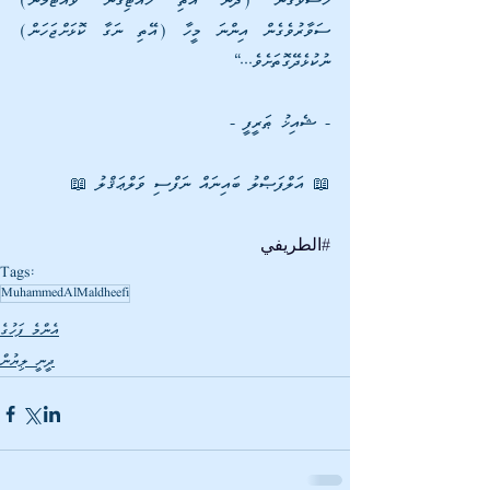
ހުސްވެގެން (ދެން އޭތި ހުއްޓިގެން ވެއްޓުމުން) 
ސަވާރުވެގެން އިންނަ މީހާ (އޭތި ނަގާ ކޮޅަށްޖަހަން) 
ނުކުޅެދޭގޮތަށެވެ...“
- ޝެއިޚު ޠަރީފީ - 
📖 އަލްފަޞްލު ބައިނައް ނަފްސި ވަލްޢަޤްލު 📖 
#الطريفي
Tags:
MuhammedAlMaldheefi
އެންމެ ފަހުގެ
ދީނީ ލިޔުން