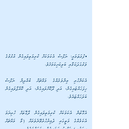
▪️ފުރަތަމައީ: ނަފްސު އެކަމަކަށް ކުރިމަތިލައިގެން އުޅުމުގެ 
ވަރުގަދަކަމާއި ބަލިކަށިކަމަށެވެ. 
އެކަންހުރި މިންވަރެއްގެ މައްޗަށް ބުއްދިން ނަފްސު 
ހިފަހައްޓައިގެން، އަދި ދޫކޮށްލައިގެން، އަދި ކޮއްޕާލައިގެން 
ބަލަހައްޓައެވެ. 
އެގޮތުން އެކަމަކަށް ކުރިމަތިލައިގެން ދާގޮތަށް ހުރިނަމަ 
އެކަމެއްގެ މަތީގައި ދެމިނުހުރެވޭނެވަރަށް (މާ މައްޗަށް 