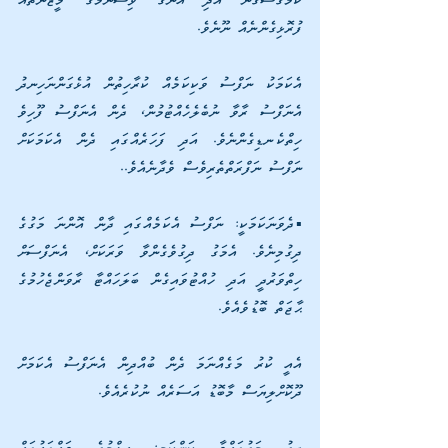
ކަމުގޮސްގެން އަދި އޭނާގެ ވިސްނުމުގެ މީޒާނުތައް 
ފުރޮޅިގެންނެއް ނޫނެވެ. 
އެކަމަކު ނަފްސު ވަކިކަމެއް ކުރާހިތުން އުޅެގަންނަހިނދު 
އެނަފްސު ރާވާ ނުބެލެހެއްޓުމުން، ދެން އެނަފްސު ފޫހިވެ 
ހިތްކެނޑިގެންނެވެ. އަދި ފަހަރެއްގައި ދެން އެކަމަކަށް 
ނަފްސު ނަފްރަތްތެރިވެސް ވެދާނެއެވެ..
▪️ދެވަނަކަމަކީ: ނަފްސު އެކަމެއްގައި ދާން އޮންނަ މަގުގެ 
ދިގުމިނެވެ. އެމަގު ދިގުވެގެންވާ ވަރަކަށް، އެނަފްސަށް 
ހިތްވަރުދީ އަދި ހުއްޓުވައިގެން ބަލަހައްޓާ ރާވަންޖެހުމުގެ 
ޙާޖަތް ބޮޑުވެއެވެ. 
އެއީ ކުރު މަގެއްނަމަ ދެން ބުއްދިން އެނަފްސު އެކަމަށް 
ދޫކޮށްލިޔަސް މާބޮޑު އަސަރެއް ނުކުރެއެވެ. 