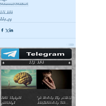
MuhammedAlMaldheefi
އެންމެ ފަހުގެ
ދީނީ ލިޔުން
އެންމެ ފަހުގެ
”ފަހަރެއްގައި ދިމާވާ އިޙްސާސެއް އެއީ
ބުއްދިވެރިޔާގެ މައްޗަށް
ނުރުހޭ އިޙްސާސަކަށްވެދާނެއެވެ.
ވާޖިބުވެގެންވަނީ