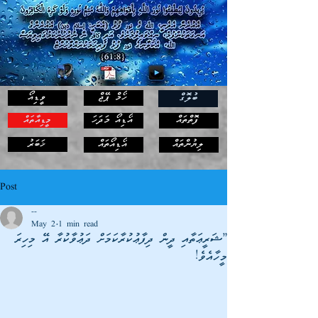
ހޯމް ޕޭޖް
ވީޑިއޯ
ބުލޮގް
ފޮތްތައް
އޯޑިއޯ މަދަހަ
މީޑިއާތައް
ޚަބަރު
ލިޔުންތައް
އޯޑިއޯތައް
Post
--
May 2
1 min read
”ޝަރީޢަތާއި ދީން ދިފާޢުކުރާކަމަށް ދަޢުވާކުރާ އޭ މިހިރަ
މީހާއެވެ!