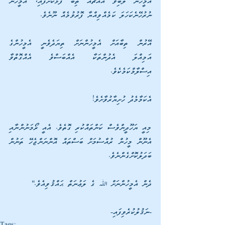
އެމީހުން ލޯބިވާ އެއްޗެއް ތިބާ ފާޅުކޮށްފައި، އެމީހުން 
ނުރުހޭނެކަހަލަ ކަމެއްވިއްޔާ ފޮރުވުމެއް ނޫނެވެ. 
އޭރުން ތިބާއަށް އެމީހުންނަށް ތިޔަދެވެނީ އެމީހުންގެ 
އަމިއްލަ އެދުންތަކާ އެއްބަސްވެ އެއްގޮތްވާ 
އިސްލާމްކަމެކެވެ. 
އެކަމާމެދު ހުށިޔާރުވާށެވެ! 
މިއީ ޔަހޫދީންވެސް ކަންތައްކުރި ގޮތެވެ. އެއީ ރޯމަނުންނާއި 
އެނޫން މީހުން ރުއްސުމަށް ބަސްތައް އޮންނަންޖެހޭ ތަނުން 
ބަދަލުކޮށްގެންނެވެ. 
ދެން އެމީހުންނަށް ﷲ ގެ ލަޢުނަތް ޙައްޤުވިއެވެ.“
-ނަޤުލުކުރެވިފައި-
Tags: