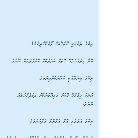
ތިބާގެ ދައުރަކީ އޮތްގޮތަށް ފޯރުކޮށްދިނުމެވެ. 
އޭނާ ހިތްހަމަޖެހޭ ގޮތަށް ބަދަލުކޮށް އޮޅުވާލުމެއް ނޫނެވެ.
ތިބާގެ ޒިންމާއަކީ ބަޔާންކޮށްދިނުމެވެ. 
އަނެކާ ހިތްރުހޭ ގޮތަށް މަތިއޮމާންކޮށް ދަޅަދެއްކުމެއް 
ނޫނެވެ. 
ތިބާގެ އަތުގައި އޮތް އަމާނާތް އަދާކުރުމެވެ. 