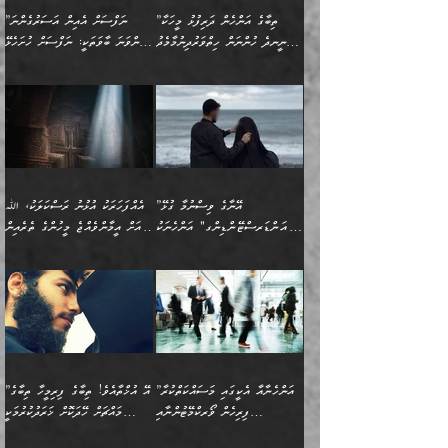
ހަ
ޒައިދު އަލްޤައިރަވާނީ
އެނގިގެންވުމަށް
ހިތްހަމަޖެހުމާއި އެނޫންވެސް
ނުބައި ރައުޔު، އަދި ފަހުން
”ތިބާގެ އަންހެން ދަރިފުޅު މީހަކާ
”ނަފްސަށް އެއިން އަސަރުގެންނަ
(386ހ) އެކަލޭގެފާނާ
ނުރުހުންވުމާއި، މީސްތަކުން
ގިނަ ކަންކަމެވެ. މި
ހިތާމަކުރާނޭ ކަންކަން ބުއްދިން
ނީނދެ ހުންނަން ހިތްވަރުދިނުމާމެދު
ތިންވަނަ ބާވަތަކީ: ނަފްސަށް ހުށަހެޅޭ
ވާހަކަދައްކަވަމުން
އޭނާ ނުބައިކޮށްފައި
ޞިފަތަކުން ކަމެއް ނަފްސުގައި
އިޚްތިޔާރުކުރެއެވެ. އަދި
ތިބާ ހުށިޔާރުވެ ޚަބަރުދާރުވާށެވެ!
ކަންކަމެވެ. (ޝުޢޫރުތަކާއި
އެގޮތަށް ތިމަންނާ ހިތްވަރުދެނީ
އެގޮތުން ނަފްސުގެ
އެއްސެވިއެވެ: ”ތިބާ ޢިލްމުލް
އެއްޗެހިކިޔުމަށް ނުރުހުންވުން
އިޙްސާސްތަކެވެ.)
އަބަދުމެ ހަރުލައިގެން
ފަހަރެއްގައި އެފަދަ ބުއްދިއެއް
ކިހިނެއްހެއްޔެވެ؟ އެކަމަށް
ޠަބީޢަތުގައި ލޯބިވުމާއި
ކަލާމްގެ އަހުލުވެރިންގެ
ހުއްދަވެގެންވާކަން
ދާއިމަކަށް ނުހުރެއެވެ. އެކަމަކު
ބަލިކަށިވެ ގަމާރުވެ
ހިތްވަރުދޭން ބޭނުންކުރާ
ނުރުހުންވުމާއި، އުފާވުމާއި
(ޤުރްއާނާއި ސުންނަތް ދޫކޮށް
ބަޔާންކުރުން: ކުރެވޭ ނުބައި
އެކަންކަން ލައިގަނެފައި
ކޮސްވެގެންވާ ކަމަށް ތުހުމަތުވެ
ފެތުރިގެންވާ ފަސް ގޮތެއް
ދެރަވުންވެއެވެ. މިއީ
ބުއްދީގެ ޙުއްޖަތްތަކާއި
ކަންތައް ފޮރުވާ
އަނެއްކާ ފިލ
އަހަރެން ތިބާއަށް ކިޔާދޭނަމެވެ.
ނަފްސުތަކުގައިވާ ޠަބީޢީ
ވިސްނުންތައް ބޭނުންކޮށްގެން
ވަންހަނާކުރުމަކީ
ތިބާގެ އަންހެން ދަރިފުޅަށް
ޞިފަތަކެކެވެ. ނަމަވެސް
ދީނުގެ ކަންކަމުގައި
ދެއްކުންތެރިކަމެއްކަމުގައި
”އޭނާގެ ވިސްނުމާ ގުޅޭ
އެއްފަހަރަކު އުޅުނު ރަސްކަލަކު، ﷲ
އަދި އެކުއްޖާގެ
އެކަންކަން އިންސާނާއަށް
ވާހަކަދައްކާ މީހުންގެ)
ހީކުރާ މީހަކު ހީކޮށްފާނެއެވެ.
"އަންޑަރސްޓޭންޑިންގ" އަންހެނަކު
އަށް އީމާންވެއްޖެ މީހުންގެ ތެރެއިން
މުސްތަޤްބަލަށް އެކަމުގެ
ޖެހޭހިނދު އެއީ ވަޤުތީ ގޮތުން
މަޖްލިސްތަކަށް
އެކަންވަނީ އެހެންނެއް ނޫނެވެ.
ހޯދަން ވަރުބަލިވެގެން އުޅެއެވެ.
މީހަކު އަތުޖެހިއްޖެނަމަ އެމީހަކު
އޭ އަޚާއެވެ! ތިބާއާ އެއްފަދަ
🌴 ހިޝާމު ބްނު އިސްމާޢީލު
ނުރައްކާ ނޭނގިހުރެވެސް ތިބާ
ހުށަހެޅޭ ޞިފަތަކަކަށްވެއެވެ.
ޞަލީބަށް އެރުވުމަށް އަމުރުކުރަމުން
ޙާޒިރުވިންހެއްޔެވެ؟“ އަބޫ
މަނާވެގެންވާކަމަކީ
ފިރިހެނަކާ މެނުވީ ތިބާގެ
(217ހ) ކިޔާދެއްވިއެވެ:
އެކަމަށް ވެއްޓިފައި
ދެން އޭގެ ޠަބީޢީ
ދިޔައެވެ.
ޢުމަރު ވިދާޅުވިއެވެ:
އިންސާނާއަކީ ވަރަޢަވެރި
ވިސްނުމާ އެއްގޮތްވެ
”އެއްފަހަރަކު އުޅުނު
ވެދާނެއެވެ: 1- އާމްދަނީ
މިންގަނޑަށްވުރެ އެޞިފަތައް
”އާނއެކެވެ. އަހަރެން
މީހެއްކަމުގައި މީހުންނަށް
އަންޑަރސްޓޭންޑު
ރަސްކަލަކު، ﷲ އަށް
ހޯދަން މަސައްކަތްކުރުމާއި
ބޭރުވެއްޖެނަމަ, އެހިސާބުން
ދެފަހަރަކު ޙާޒިރުވީމެވެ. ދެން
ދައްކަންވެގެން، އަދި އޭނާއަކީ
ނުވެވޭނެއެވެ. ދެންފަހެ
އީމާންވެއްޖެ މީހުންގެ ތެރެއިން
ވަޒީފާ އަދާކުރުމުގެ ދަރަޖަ
ބުއްދިއަށް އަސަރުކުރެއެވެ.
އެއަށ
ﷲ ދެކެ ބިރުގަންނަ
އަންހެނާއަށް ބަލާއިރު ތިޔަ
މީހަކު އަތުޖެހިއްޖެނަމަ
ބޮޑުކޮށް މަތިކުރުމެވެ.
ޠަބީޢީ އާދައިގެ މިން ތެރޭގައި
”އަންހެނާއާ އެކީގައި މަސައްކަތްކުރާ
”އޭ އުޚްތާއެވެ! ތިބާގެ ފިރިމީހާ ތިބާގެ
ދެމީހުންގެ ގުޅުމަކީ އެކަކު
އެމީހަކު ޞަލީބަށް އެރުވުމަށް
ޚާއްޞަކޮށް ޑޮކްޓަރީކަމާއި
އެޞިފަތައް ހުރިނަމަ,
ފިރިހެން ވޯރކްމޭޓުންނާއި
މައްޗަށް ހޭދަކޮށް ޚަރަދުކުރުމަކީ
އަނެކަކުގެ ވިސްނުން ފަހުމްވެ
އަމުރުކުރަމުން ދިޔައެވެ. ދެން
އިންޖިނޭރުކަންފަދަ
އެޞިފަތަކަށް އަސަރުކުރުވާ،
ކްލާސްމޭޓުންނަކީ މަރެވެ.
ޢައިބެއް ނޫނެވެ.
ޅިޔަނުންނާއިމެދު ޙަދީޘްގައި
ހަމަ އެގޮތަށް ތިބާގެ