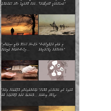
ރައްދުކުރައްވައިފިނަމަ ފަހެ
މީހަކު ބުރު ސޫރަ ރީތި
ކިތަންމެ ކުޑަކަމެއްވިޔަސް
ބިނާކޮށް ކައިވެންޏެއް
ރަނގަޅުކަމަކީ ކޮބައިތޯއެވެ؟“
އެކަމަކު މޫނުމަތީގެ ސޫރަ ހުތުރުވެއްޖެ
އެކަލާނގެ ރުއްސަވާނޭ
ފުރިހަމަ، މުދާތައް
މީހާ,
އޭގެ މުޞީބާތް ބޮޑުވެގެންވާ
ޤާއިމުކުރުން ދޫކޮށްފައި
🪨 އިބްނުލް މުބާރަކު
☘️ އިބްނު ޙިއްބާނު
ޙަމްދުގެ ބަސްތަކަކުން
ތަނަވަސްވެ، އެކަމަކު އެއާއެކު
ގޮތަށެވެ. އަދި ބުއްދިވެރިކަމުގެ
ކިޔެވުމާއި އެހެން
(181ހ) އަށް ދެންނެވުނެވެ:
(354ހ) ވިދާޅުވިއެވެ:
އަހަރެން އެކަލާނގެއަށް
ޢަޤީދާއާއި ފިކުރު ފުރެދިގެންވާ
ތެރޭގައި: އެއްވެސް ކަ
މަޤްޞަދުތަކުގައި އެކުދިން
”މީހަކަށް ލިބޭނެ އެންމެ ހެޔޮ
”އެމީހެއްގެ ވިސްނުން
ޙަމްދުކުރާހުށީމެވެ.“ ދެން މާ
މީހަކަށް ވެދާނެއެވެ. ދެން
މަޝްޣޫލުކުރުވުމާމެދު ތިބާ
ރަނގަޅުކަމަކީ ކޮބައިތޯއެވެ؟“
ރަނގަޅުވެ، އެކަމަކު
ގިނައިރެއް ނުވެ އޭގެ
މިފަދަ މީހަކުގެ ރީތިކަމާއި
ނަމަނަމަ ސަމާލުވެ
ވިދާޅުވިއެވެ: ”އޭނާގެ
މޫނުމަތީގެ ސޫރަ ހުތުރުވެއްޖެ
އަސްދާނުގޮނޑިއާއި ލަގަނާއި
އޭނާގެ މޮޅެތި ތަކެއްޗަށްޓަކައި
ކިބައިގައިވާ ފުރާ ފުރިހަމަ
މީހާ, ފަހެ އޭނާގެ ނަފްސުގެ
އެކީގައި އޭތި ގެނެވުނެވެ.
ބެލުމަކީ: އޭނާގެ ޢަޤީދާއާއި
"މި ތަކެތި އުފުލާމީހާވެސް
”ނަފްސަށް ހުށަހެޅޭ ވަޤުތީ ޞިފަތަކާއި
ބުއްދިއެވެ.“ ދެންނެވުނެވެ:
(ބުއްދިއާއި ވިސްނުމުގެ)
ދެން އެކަލޭގެފާނު އެއަށް
ޤަބޫލުކުރާ ގޮތްތަކާއި
ބަކުރަށްވުރެ ފިޤުހުވެރިއެވެ."
އިޙްސާސްތަކުން ޠަބީޢަތަށް
”އެގޮތަށް ލިބިގެންނުވިނަމަ
ހެޔޮކަމުން އޭނާގެ މޫނުގެ
ސަވާރުވިއެވެ. އަދި އޭގެ
ފިކުރުވެސް ނަފްސަށް
އަސަރުކުރުން:
🔅 ބަކްރު ބްނު ޢަބްދި ﷲ
ނަފްސަށް ހުށަހެޅިގެން އަންނަ
ދެން ކޮން އެއްޗެއްތޯއެވެ؟“
ހުތުރުކަން ހަނދާން
މައްޗަށް ސީދާވިހިނދު، ހެދުން
ރަނގަޅުކޮށް ޖަރީކޮށްދޭ
އަލްމުޒަނީ (108ހ)
އެކި ވައްތަރުގެ
ވިދާޅުވިއެވެ: ”ރިވެތި ރަނގަޅު
ނައްތާލައެވެ. އަނެއްކޮޅުން
ބޮނޑިކޮށްލައްވާފައި، އުޑާއި
ކަމެކެވެ. އެއީ (ޙަޤީޤަތުގައި)
ކިޔާދެއްވިއެވެ: ”އަހަރެން
އިޙްސާސްތަކުގެ ބާރުމިން ހުރި
އަދަބެކެވެ.“ ދެންނެވުނެވެ:
އެމީހަކުގެ މޫނުމަތި ރީތިވެ،
ދިމާލަށް އިސްތަށިފުޅު
އެ ދެކަންތަކުގެ ދ
އެއްފަހަރަކު ގެއިން
މިންވަރަކުން އިންސާނާގެ
”އެކަން ނެތްނަމަ ދެން
އެކަމަކު ވިސްނުން ކޮށި
ނިކުމެގެންދަނިކޮށް އެއްޗެހި
ޠަބީޢަތަށް އަސަރުކުރެއެވެ...
ކޮންކަމެއްތޯއެވެ؟“
ވެއްޖެނަމަ, އޭނާގެ ނަފްސުގެ
އުފުލުމުގެ މަސައްކަތްކުރާ
ދެން އެއަށްފަހު އެ ޠަބީޢަތުން
ވިދާޅުވިއެވެ: ”އޭނާ
އުނިކަމާހުރެ މޫނުމަތީގެ ހުރި
”އާދައިގެ ކުދި ކަންކަމުގައި މާބޮޑަށް
”ދެއްކުންތެރިކަމާއި އާފާތްތަކަށް ބިރުން
މީހަކާ ދިމާވިއެވެ. އޭނާގެ
ބުއްދިއަށް އަސަރުކުރެއެވެ...
މަޝްވަރާއަށް އަހާނޭ ރަނގަޅު
ރީތިކަން ދާހުއްޓެވެ.
ދިގުކޮށް ވިސްނުން:
ހެޔޮކަންތައް ކުރުން ދޫކޮށްލުމުގެ ބާބު
ސާމާނު އޭރު
މިއަސަރުކުރުމުގެ އަޞްލުގެ
ޞާލިޙު އަޚެކެވެ.“
އެހެންކަމުން ވިސްނުންތެރި
ބަޔާންކުރުން:
އެކަމެއްގައި އެހާ ދިގުކޮށް
🌴 އިބްނުލް ޖައުޒީ
އުފުލަމުންދިޔައެވެ. އޭރު އޭނާ
ފެށުން އައި ގޮތަކީ:
ދެންނެވުނެވެ: ”އެގޮތަށް
މީހާގެ އަތުގައި އެއްޗެއް
ވިސްނުން ޙައްޤުނުވާ
(597ހ) ވިދާޅުވިއެވެ: