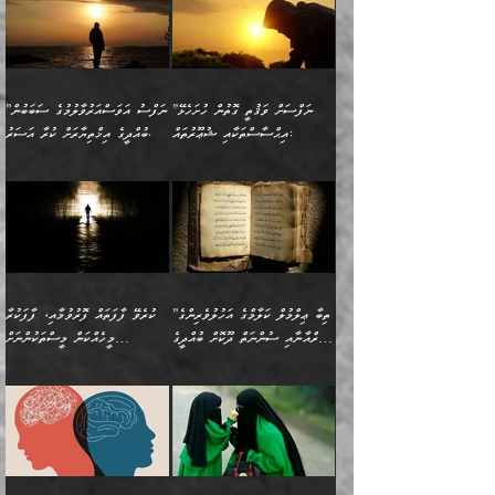
ކިޔަމުންދިޔައެވެ: «الْحَمْدُ
ޞައްޙަކޮށްވާ ޠަބީޢަތެއް
ނެތްނަމަ ދެން
ނެތަސް ކަންބޮޑުވެ
ކަންކަމުގައި މާބޮޑަށް
”ދެއްކުންތެރިކަމާއި
لِله، أسْتَغْفِرُ الله»
ބަދަލުކޮށްލާ ގޮތަށް އައި
ކޮންކަމެއްތޯއެވެ؟“
ހިތާމަކުރުމެއް ނެތެވެ. އެހެނީ
ވިސްނުމަކީ ބައްޔެކެވެ.
އާފާތްތަކަށް ބިރުން
އެވެ. އެއަށްވުރެ އިތުރަށް
ލޯބިވާކަހަލަ އިޙްސާސެކެވެ.
ވިދާޅުވިއެވެ: ”ދިގުކޮށް
ބުއްދިވެރިޔާއަށް ތަނ
ފަހަރެއްގައި މިހެންވަނީ
ހެޔޮކަންތައް ކުރުން
އެއްޗެއް ނުކިޔައެވެ. ދެން
ދެން އެ ޠަބީޢަތުން ބުއްދިއަށް
މުހިއްމު ކަންކަމާއި އަދި
ދޫކޮށްލުމުގެ ބާބު
އޭނާ ވަކިތަނަކަށް ދިޔައެވެ.
އަސަރުކުރީއެވެ. ޝަރީޢަތުގައި
”ނަފްސަށް ވަޤުތީ ގޮތުން ހުށަހެޅޭ
”ނަފްސު އަވަސްއަރުވާލުމުގެ ސަބަބުން
މުހިއްމު ނޫންކަންކަމާމެދުވެސް
ބަޔާންކުރުން: ދަންނާށެވެ!
ދެން އޭނާގެ ބުރަކަށީގައި ހުރި
ލޯބިވެވޭކަހަލަ އިޙްސާސްތައް
އިޙްސާސްތަކާއި ޝުޢޫރުތައް:
ބުއްދީގެ އިޚްތިޔާރަށް ކުރާ އަސަރު.
މާބޮޑަށް ސަމާލުވެގެން
މީސްތަކުންގެ ތެރޭގައި،
ސާމާނުތައް ބަހައްޓަންދެން
ގެނައުން މަނައެއް ނުކުރެއެވެ.
ނަފްސަށް ބައިވަރު ވަޤުތީ
ބައެއް ނަފްސުތަކުގެ
ހުށިޔާރުވެގެން އުޅޭ ބައެއް
ދެއްކުންތެރިއަކަށް ވެދާނޭކަމަށް
އަހަރެން ހުރީމެވެ. ދެން
މިސާލަކަށް ބެލުމުގެ
ޞިފަތަކާއި އިޙްސާސްތައް
ޠަބީޢަތުގައި
ނަފްސުތަކުގެ ސަބަބުން
ބިރުން ހެޔޮ ޢަމަލުކުރުން
ބުނެފީމެވެ: "މި ނޫން އެއްޗެއް
ލައްޒަތެވެ. އެކަމަކު
ލިބިގެންވެއެވެ. އެއީ
އަވަސްއަރުވާލުންވެއެވެ. ދެން
ބުއްދިއަށް ކުރާ
ދޫކޮށްލާ މީހުންވެއެވެ. އެއީ
ކިޔަން ތިބާއަށް ރަނގަޅަށް ނ
ޝަރީޢަތުން އެއ
ނަފްސުގައި ހިފެހެއްޓިގެންވާ
ކުޑަ ވަޤުތުކޮޅެއްގެ ތެރޭގައި
އަސަރުންކަމުގައި ވެދާނެއެވެ.
ގޯހެކެވެ. އަދި ޝައިޠާނާއަށް
ލާޒިމް ޠަބީޢަތުގެ ތެރޭގައިވާ
ބުއްދި ލައްވާ ނުރައްކާތެރި
އެފަދަ ކަންކަމާމެދު ވިސްނާ
ވެވޭ އެއްބަސްވުމެކެވެ.
ކަންކަމެއް ނޫނެވެ. ނަމަވެސް
ޤަރާރުތައް ނިންމާ،
ފިކުރުކުރުން މާބޮޑަށް
އެކަމަކު އޭގައި އަހަރުމެން
”ތިބާ ޢިލްމުލް ކަލާމްގެ އަހުލުވެރިންގެ
ކުރެވޭ ފާފަތައް ފޮރުވުމާއި، ފާފަކުރާ
އެއީ ހުށަހެޅި ލައިގަންނަ
އިޚްތިޔާރުކުރަން އެނަފްސު
ދިގުލައިފިނަމަ, ފުރިހަމަ ކުރުން
ތަފްޞީލުކޮށް ބުނަމެވެ.
(ޤުރްއާނާއި ސުންނަތް ދޫކޮށް ބުއްދީގެ
މީހެއްކަން މީސްތަކުންނަށް
ކަންކަމެވެ. މިސާލަކަށް:
ބޭނުންވެއެވެ. ދެން ނަފްސަށް
ޙައްޤުވާ ކަންކަން
ހެޔޮކަންތައް ބެހިގެންދަނީ:
ޙުއްޖަތްތަކާއި ވިސްނުންތައް
އެނގިގެންވުމަށް ނުރުހުންވުމާއި،
އަބޫ ޢުމަރު އަޙްމަދު ބްނު
🌴 އިބްނުލް ޖައުޒީ
ހިތާމަޔާއި އުފަލާއި،
އޭގެ އަވަސްއަރުވާލުމާއި،
ބޭނުންކޮށްގެން ދީނުގެ ކަންކަމުގައި
މީސްތަކުން އޭނާ ނުބައިކޮށްފައި
ފުރިހަމަކުރުން މަނާކުރާ
🔹ސީދާ އެކަމުގައި
މުޙައްމަދު އަލްމާލިކީ
(597ހ) ވިދާޅުވިއެވެ:
ކަންބޮޑުވުމާއި
އަނެއްކޮޅުން ބުއްދި
ވާހަކަދައްކާ މީހުންގެ) މަޖްލިސްތަކަށް
އެއްޗެހިކިޔުމަށް ނުރުހުންވުން
ކަމެއްކަމުގައި:
(ދުނިޔަވީ) ލައްޒަތެއް ނެތް
(429ހ)، ބަޣުދާދުން
”ކުރެވޭ ފާފަތައް ފޮރުވުމާއި،
ޙާޒިރުވިންހެއްޔެވެ؟“
ހުއްދަވެގެންވާކަން ބަޔާންކުރުން:
ހިތްފަސޭހަވުމާއި،
މަޝްޣޫލުކޮށްލާފަދަ އެހެރަ
ރައްކާތެރިކަމުގެ ފިޔަވަޅުތައް
ކަންކަމެވެ. މިސާލަކަށް
ޤައިރަވާނުގެ ރަށަށް އައިހިނދު
ފާފަކުރާ މީހެއްކަން
ބިރުވެރިކަމާއި އަމާންކަމުގެ
އިޙްސާސްތަކާއި ޝުޢޫރުތައް
އެޅުމާއި، ދިމާވެދާނޭ ގޮތ
ނަމާދާއި، ރޯދައާއި، ޙައްޖާއި،
އަބޫ މުޙައްމަދު އިބްނު އަބީ
މީސްތަކުންނަށް
އިޙްސާސާއި، މޮޅިވެރިކަމާއި
ޖަމަޢަވެއްޖެނަމަ, އެހިނދުން