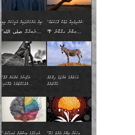
އިޙްސާސެއް އޭނާއަށް
ޙިފްޡުކޮށް
ލިބޭނެ ހެޔޮ ޞިފަތަކުން
މުރާލިވުން ޞައްޙަ ކަންކަމާއި
ވާހަކަދެއްކުމުގެ ކުރިން
ދެމިހުރުމެވެ. އެހެނީ ދުނިޔޭގެ
އާދެއެވެ. އަދި އެއާއެކު
އެންމެ ފުރަތަމަކަމަކީ
ޞައްޙަ ނުވާ ކަންކަން
އެމީހަކުގެ ފުށުން އެ ނިކުންނަ
ސަބަބުތަކުން އެއްވެސް
އެއަންހެނ
ބުއްދިވެރިކަމެވެ. އަދި އެއީ
ބަޔާންކުރުން: މީހަކު
އެއްޗެއް ފެންނަ މީހާއެވެ.
ސަބަބަކަށް ސާފުކޮށް
”ބުއްދިވެރިޔާ ދައްކާ ވާހަކަތައް،
ތިން އަންހެންދަރިން އެމީހަކަށް ލިބި:
ﷲ ތަޢާލާ އެކަލާނގެ
ރޭއަޅުކަންކުރާ ބަޔަކާއެކުގައި
ދެންފަހެ އެމީހަކުގެ ބުއްދި
ރަނގަޅަށް ވާޞިލުވެވޭހުށީ
🌴 އިބްނު ޙިއްބާނު
”ނަބިއްޔާ صلى الله
އަޅުތަކުންނަށް ދެއްވި އެންމެ
ރޭގަނޑު ހޭދަކޮށްފާނެއެވެ.
ބޭރު ފެންޑާގައި އޮންނަ
އެކަމުގައި ޢިލްމު ސާފުކޮށް
(354ހ) ވިދާޅުވިއެވެ:
عليه وسلم
ހެޔޮ ރަނގަޅު ކަންތަކުންވާ
ދެން އެމީހުން ރޭގަނޑުގެ ގިނަ
މީހަކީ: ވާހަކަތަކެއް ދައްކާފައި
ޚާލިޞްވެގެންނެވެ. އަދި
”ބުއްދިވެރިޔާ ދައްކާ
ޙަދީޘްކުރެއްވިކަމަށް
ކަމެކެވެ. އެހެންކަމުން އެއާ
ވަޤުތު ނަމާދުކޮށްފާނެއެވެ.
ދެން އޭގެ ފަހުން އެނިކުތް
ބުއްދިވެރިޔަކު ވެއްޖެއްޔާ
ވާހަކަތައް، ޞައްޙަކޮށް
ރިވާކުރެވެއެވެ: "ތިން
އިދިކޮޅު ޞިފައެއް
އަނެއްކޮޅުން މީނާގެ ޢާދައަކީ
އެއްޗެ
ނިންމާނޭކަމަކީ: އެމީހަކު
ސަލާމަތުންވާ ހަށިގަނޑެއް
އަންހެންދަރިން އެމީހަކަށް ލިބި:
ޤާއިމުކޮށްގެން ހުރި މީހަކާ
ސާޢަތެއްވަރު އިރުކޮޅެއް
ކުރާކަމަކާ
ސީދާވާހެން ސީދާވާނެއެވެ.
1-ދެން އެކުދިން
އެކުގައި އިށީންދެ އުޅެގެން
ރޭއަޅުކަންކުރުމެވެ. ދެން މީނާ
އަނެއްކޮޅުން ޖާހިލުމީހާ ދައްކާ
އަދަބުވެރިކުރުވާ 2-އަދި
ﷲ ދެއްވި ނިޢުމަތް
(އެމީހުންނާ އެކުގައި
އަހަރެންގެ ބައްޕަގެ ޙިމާރެއް
”ނަފްސުގެ ކަންކަން ރާވާ
ވާހަކަތައް، ބަލިވެފައިވާ
އެކުދިން ކައިވެނިކުރުވާ 3-
ގަޑުބަޑުކޮށް
ރޭކުރާއިރު) އެމީހުންނާ
ގެއްލުނެވެ.
ބެލެހެއްޓުމުގެ ތެރޭގައި:
ހަށިގަނޑެއް އެގޮތްމިގޮތްވާހެން
އަދި އެކުދިންނަށް ހެޔޮކޮށް
ހުތުރުނުކުރާހުއްޓެވެ...
އެއްގޮތްވެއެވެ. ނުވަތަ އެމީހުން
މަގުފުރެދިފައިވާ ބަޔަކުގެ ކިބައިގައިވާ
🌱 ޖަޢުފަރު ބްނު މުޙައްމަދު
އެމީހުންގެ މަގުފުރެދުމާއި
ފުށޫއަރާ އިދިކީލަވާނެއެވެ. އަދި
ހިތައިފިނަމަ ފަހެ އެމީހަކަށްވަނީ
މޮޅެތި ރިވެތި ކަންކަމަށް ބަލާ
ބުއްދިއާއި ވިސްނުންތެރިކަން
ރޯދަ ހިފާއިރު މީނާވެސް
(148ހ) ކިޔާދެއްވިއެވެ:
އެމޮޅެތި ކަންކަމާ ގުޅުމެއް
ވިސްނުން ދިގު ނުކުރުންވެއެވެ.
ބުއްދިވެރިޔާގެ ބަސްތައް އެއީ
ސުވަރުގެއެވެ." 📖 ސުނަނު
އިތުރުކޮށްދޭނެ ކަމަކީ: އޭނާފަދަ
އެމީހުންނާއެކު ރޯދަހިފައެވެ.
”އަހަރެންގެ ބައްޕަގެ ޙިމާރެއް
ނުވެއެވެ. އެހެނީ ނަފްސަކީ
ކިތަންމެ މަދު
އަބީ ދާވޫދު 📖 ފަހެ ތިބާގެ
(އެހެން ބުއްދިވެރިންނާ)
އެމީހުން
ގެއްލުނެވެ. ދެން ބައްޕަ
ވަޒަންހަމަވާ އެއްޗެއް ނޫނެވެ.
ބަސްތަކެއްވިޔަސް އޭގެ ޤަދަރު
އަންހެން ދަރިން
ގާތްވުމާއި، އެއާ އިދިކޮޅު އިދ
ވިދާޅުވިއެވެ: ”ﷲ ތަޢާލާ
ނަފްސު ކަންކަން
ބޮޑުވެގެންވެއެވެ. އެއީ
ކައިވެނިކުރުވުމުގައި
އަހަރެންނަށް އޭތި އަނބުރާ
މަސްހުނިކޮށްލައެވެ. އެގޮތުން
ފާފަވެރިޔާގެ ކުރިމަތިލުން
ފަރުވާކުޑަކޮށް، ޢާއިލާއެއް
”މީހަކަށް ލިބޭނެ އެންމެ ހެޔޮ
”އެމީހެއްގެ ވިސްނުން ރަނގަޅުވެ،