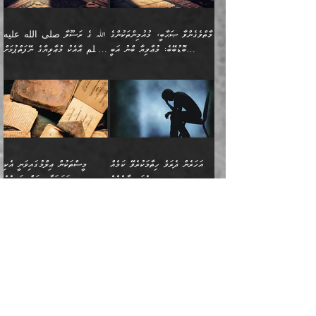
ދަރިފުޅު
ހިއްސާއެއް ތިބާއަށްވެއެވެ.
طَیِّبَةࣰ كَشَجَرَةࣲ
ތަނބު އަރިއަޅައިފިނަމަ
ބޮޑުވެގަންނަން ބޭނުންވާ
އަދި ފިތުނަވެރިވާ ކޮންމެ
طَیِّبَةٍ أَصۡلُهَا ثَابِتࣱ
އަންހެނުން މެދުވެރިކޮށް އެ
ނަފްސެއްނަމަ؛
މާތްވެގެންވާ ޞަޙާބީ، މުއުމިންތަކުންގެ
ﷲ ގެ ރަސޫލާ صلى الله عليه
ޒުވާނެއް، އަދި އެއަންހެނާއާ
وَفَرۡعُهَا فِی
ޘާބިތެއް ނުކުރެވޭނެއެވެ! އަދި
މީސްތަކުންގެ މަދަޙަ ތަޢުރީފު
ބޮޑުބޭބެ: މުޢާވިޔާ ބްނު އަބީ
وسلم އާއެކު މުޢާވިޔާގެ ނޭފަތްޕުޅަށް
ދިމާލަށް ބެލުން އަމާޒުކުރާ
ٱلسَّمَاۤءِ ) (إبراهيم
އޭގައި ބާގަނޑެއް ހެދިއްޖެނަމަ
ބަލައިގަތުން މަދުކުރަން
ސުފްޔާނު (60ހ):
ވަތް ހިރަފުސް ވެލިކޮޅެއްވެސް ޢުމަރު
ﷲ ގެ ރަސޫލާ صلى الله
💧އިބްނުލް މުބާރަކު
ކޮންމެ ޒުވާނެއްގެ ފާފަ، އެ
: ٢٤) "اللّه ހެޔޮ ރަނގަޅު
ބްނު ޢަބްދުލް ޢަޒީޒަށްވުރެ ހެޔޮވެ
އަންހެނުންނަކަށް އެ ފޫބައްދާ
ޖެހެއެވެ. އެއީ އެ ޠަބީޢަތާއެކު
عليه وسلم ގެ
(181ހ) އާ
ހިއްސާގައި ހިމެނެއެވެ. އެހެނީ
ކަލިމައެއްގެ މިސާލު، ހެޔޮ
މާތްވެގެންވެއެވެ!“
އިޞްލާޙެއް ނުކުރެވޭނެއެވެ!
މަދަޙަޘަނާ ލިބުމުން؛
ޞަޙާބީންނާމެދު
އެސުވާލުކުރެވުމުން
އެއީ ތިބާގެ އަންހެން
ރަނގަޅު ގަހެއް ފަދައިން
އަންހެނުންގެ ޖިހާދަ
ހެއްލުންތެރިކަމާއި، ބޮޑާކަމާއި،
އަހުލުއްސުންނާގެ ޢަޤީދާއާ
ވިދާޅުވިއެވެ: ”ﷲ ގެ ރަސޫލާ
ދަރިފުޅެވެ. އަދި އެދަރިފުޅު
ޖައްސަވަނީ ކޮންފަދައަކުންކަން
ނަފްސުގެ ޢައިބުތައް ހަނދާނ
ޚިލާފުވުމުގެ ކޮޅުމަތި، އަދި
صلى الله عليه وسلم
ނިވާކޮށް ފަރުދާކުރަން
ތިބާއަށް ނުފެނޭހެއްޔެވެ؟
އެތެރޭގައި ފޮރުވައިގެން އޮތް
އާއެކު މުޢާވިޔާގެ ނޭފަތްޕުޅަށް
ތިބާއަށްވަނީ
އެގަހުގެ މައިގަނޑާއި ބުޑު
އަހަރެން ދެރަވެ ހިތާމަކުރެވޭ ކަމެއް
މީސްތަކުން ޢިލްމުގައިވަނީ އެކި
ނުބައި ފާސިދު ޢަޤީދާ ފާޅުވަނީ
ވަތް ހިރަފުސް ވެލިކޮޅެއްވެސް
އަމުރުވެވިގެންނެވެ. ތިބާ
ރަނގަޅަށް ބިމުގައި ހަރުލާ
އެބަ ދިމާވެއެވެ.
ދަރަޖައާއި ފަންތީގައިއެވެ.
މާތްވެގެންވާ ޞަޙާބީ މުޢާވިޔާ
ޢުމަރު ބްނު ޢަބްދުލް
އެހެން ކަންތައް ނުކޮށްފިނަމަ
ސާބިތުވެފައިވެއެވެ. އަދި
🍁 ޢަބްދުއް ރަޙްމާނު ބްނު
🌾އިމާމް އައްޝާފިޢީ
ބްނު އަބީ ސުފްޔާނަށް
ޢަޒީޒަށްވުރެ ހެޔޮވެ
ތިބާ ފާފަވެރިވާނެއެވެ. އަދި
އެގަހުގެ ގޮފިތައް މައްޗަށް
ޒައިދު ބްނު އަސްލަމް
(204ހ) ވިދާޅުވިއެވެ:
ޤަދަރުކުޑަކޮށް،
މާތްވެގެންވެއެވެ!“ 📖
ތިބާގެ ސަބަބުން މެދުވެރިވި
އަރައިގެންގޮސް
(182ހ) ކިޔާދެއްވިއެވެ:
”މީސްތަކުން ޢިލްމުގައިވަނީ
ކުޑައިމީސްކޮށް، ވަށްބަސްބުނާ
އައްޝަރީޢާ ލިލްއާޖުއްރީ 📖
ފާފަތައް އޭގެ މިންވަރަކުން
އުޑަށްގޮސްފައެވެ." ރަސޫލާ
”އަހަރެން އެއްދުވަހަކު އަބޫ
އެކި ދަރަޖައާއި
ހިސާބުންނެވެ. 💥ވަކީޢު
🌾މުޢާވިޔާ ބްނު އަބީ
ތިބާގެ
صلى الله عليه وسلم
ޙާޒިމު (133ހ)އަށް
ފަންތީގައިއެވެ. ޢިލްމުގައި
ބްނުލް ޖައްރާޙު (197ހ)
ސުފްޔާނު ވައްޓާލާފައި
ޙަދީޘްކުރެއްވި
ދެންނެވީމެވެ: "އަހަރެން
އެމީހުންގެ ދަރަޖަވަނީ: އެ
ވިދާޅުވިކަމަށް ރިވާކުރެވެއެވެ:
ޢަދުލުވެރި އިމާމުންނަކީ
”ޤުރްއާނުގެ އަލީގައި، އަންހެނާ ބޭރަށް
”ނަފްސު ވަކިކަމަކާ އުޅެގަންނަހިނދު
ދެރަވެ ހިތާމަކުރެވޭ ކަމެއް
ޢިލްމުން އެމީހުން ދަނެފައިހުރި
”މުޢާވިޔާ رضي الله
ފަހެއްކަމުގައި، އެއީ
ވަޒީފާ އަދާކޮށް މަސައްކަތްކުރުމަށް
ބުއްދިން ނަފްސު ވަޒަންކުރުމުގައި