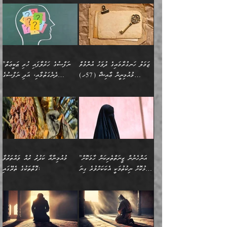
ދޭހަވުމަށްވުރެ މާ މަތީ
ﷲ އަށް އީމާންވާ މީހުންގެ
ވަޒީފާތަކެވެ. އެހެނީ ވަޒީފާ
އޭގެ މައްޗަށް ޙުކުމްކުރާ
އައިސްފައިވަނީ އެއީ މަރު
ބައްޕައާއި، ތިބާގެ ފިރިހެން
ގުޅުމެކެވެ. އެއީ އެކަކު
ތެރެއިން މީހަކު ގެނެވި
އަދާކުރުމުގެ ދަރަޖަ ބޮޑުކޮށް
އެއްޗަކީ ބުއްދިކަމުގައިވެއެވެ.
ކަމުގައިއެވެ. އައުލަވީ
ދަރިފުޅުވެސް ތިބާއަށް
އަނެކަކު ފުރިހަމަކޮށްދޭ
ޞަލީބަށް އެރުވުމަށް
މަތިކުރާ ޒުވާން އަންހެނާ
އެއީ ބުއްދީގައި ޢިލްމާއި،
ޤިޔާސުން އެޙަދީޘްގައި:
ޚަރަދުކޮށްދިނުން ޢައިބަކަށް
ގުޅުމެކެވެ. އެހެންކަމުން،
އަމުރުކުރިހިނދު އޭނާއަށް
ތަޖ
އަންހެނާ ވަޒީފާ އަދާކުރާ
ނުވެއެވެ. އެހުރިހާ
ތިބާގެ ވިސްނުމާއި ޚިޔާލާ
ބުނެވުނެވެ: "ވަޞިއްޔަތެއް
ތަނުގައި އުޅޭ، ފިރިހެނުން
އެންމެންވެސް މުދަލާއި ފައިސާ
އެއްގޮތްވެ ވިސްނޭ އަންހެނަކު
އޮތިއްޔާ ކުރާށެވެ." ދެން އޭނާ
ޖަމަލު ހަނގުރާމައިގެ ދުވަހު އުންމުލް
”ނަފްސުގެ ހަރުލާފައި ހުރި ޠަބީޢަތް
ހިމެނެއެވެ. އެއީ އެމީހުންގެ
އެއްކުރާ މަޤްޞަދެއްކަމުގައި
ހޯދަން ތިބާއަށް ޙާޖަތެއް
ބުނެފިއެވެ: "އަހަރެން
މުއުމިނީން ޢާއިޝާ (57ހ)
ދެނެގަތުމާއި، އަދި ނަފްސުގެ
ވޯރކްމޭޓު އަންހެނާގެ ގާތަށް
ބަލަނީ ތިބާއެވެ. އެގޮތުން
ނުވެއެވެ. ތިބާ ޙާޖަތް
ވަޞިއްޔަތް ކުރާނީ
ނިކުމެވަޑައިގަންނަވަން
އެދުންވެރިކަން ބުއްދިން ވަޒަންކުރުމަށް
”އަންހެނުން ޖިހާދުކުރަން
ނަފްސުގެ ޠަބީޢަތުގެ ހުރި
ވަދެއުޅުން ގިނަވެގެންވާ
ބައްޕަގެ ގާތުގައި: "ތިހާވަރަށް
ޤަޞްދުކުރެއްވިހިނދު އުންމުލް
އެއިން ކުރާ އަސަރު:
ޖެހިގެންވަނީ ތިބާގެ
ކޮންކަމަކަށްހެއްޔެވެ. އަހަރެން
ޖެހޭނެކަމަށްވާނަމަ ﷲ ގެ
ޞިފަތަކަކީ ކޮބައިކަން
ފިރިހެނުންނެވެ. ފަހެ އެމީހުންނީ
ބުރަކޮށް މަސައްކަތްކޮށް
މުއުމިނީން އުންމު ސަލަމާ (61ހ)
ވިސްނުމާއި ޚިޔާލާއެކު ތިބާ
ދުނިޔެއަށް ވެއްދުނީ އަހަރެންގެ
ރަސޫލާ صلى الله عليه
ނޭނގެނީސް، ނަފްސު
އެކަމަނާއަށް ލިޔުއްވިކަމަށް
ޅިޔަނުންނަށްވުރެ އެތައް
ދާއޮހޮރުވަނީ ކީއްވެހޭ"
ބަލައިގަންނަ އަންހެނަކު
ލަފައެއް ނެތިއެވެ. އެތަނުގ
وسلم ކަމަނާއަށް އެކަމަށް
ޝަހުވަތްތައް ނަގައިގަންނަ
ރިވާކުރެވެއެވެ:
ގޮތަކުން ނުރައްކާ ބޮޑު
އަހައިފިނަމަ އޭނާ ބުނާނީ
ހޯދުމެވެ. އެހެނ
ޢަހްދު ހިއްޕެވީހެވެ. ކަމަނާ
ގޮތް ވަޒަންކުރަން ބުއްދިއަށް
ބައެކެވެ. އެގޮތުން މަސައްކަތު
ތިމަންނާގެ ދަރިން
(ރަނގަޅު ސީދާ ގޮތުން)
ކުޅަދާނަނުވެއެވެ.
މާހައުލުގައި އުޅޭ ފިރިހެނުން،
އުފާކޮށްދިނުމަށެވެ. ފިރިމިހާގެ
”އަންހެނުން ޒީނަތްތެރިކަން ހާމަކޮށް
މުއުމިނާއާ ކަދުރު ރުއް ވައްތަރުވާ
ފޭވެއްޖެއެވެ! ފޭވެއްޖެއެވެ!
ނަފްސުތަކުގައިވާ ކޮންމެ
ޅިޔަނުންނާ އެކި ގޮތްގޮތުން
ގާތުން އެހެން އަހައިފިނަމަ
ފާޅުކޮށް ނިކުތުމަކީ އެކަކަށްވުރެ ގިނަ
ގޮތްތަކުގެ ތެރޭގައި:
ރަށްތަކަށް ދަތުރުފަތުރުކޮށް،
ޠަބީޢަތަކުންވެސް، އެތައް
އެއްގޮތްވެ، އަދި އެހެން
ބުނާނީ ތިމަންނާގެ
މީހުން އޭގައި ހިއްސާވާ ފާފައެކެވެ.
ތިބާގެ އަންހެން ދަރިފުޅު
🌴 ﷲ ތަޢާލާ
ކުރިއަށް ނިކުމެއުޅުން
ބައިވަރު ޝަހުވަތްތައް
ގޮތްތަކުން ނުރައްކާ
އަނބިމީހާއާއި ޢާއިލާގެ
ޢައުރަނިވާނުކޮށް، ނުވަތަ
ވަޙީކުރެއްވިއެވެ: ( أَلَمۡ
އެކަލޭގެފާނު ކަމަނާއަށް
އެނަފްސު ބަލައިގަންނަ ގޮތަށް
އިތުރުވެއެވެ. އެ ދެމީހުންގެ
ބޭނުންތައް ފުއްދާ
ޒީނަތް ހާމަކޮށްގެން
تَرَ كَیۡفَ ضَرَبَ
ނަހީކުރެއްވިކަމެއް
އަސަރުކުރެއެވެ. އެގޮތުން
މެދުގައި އެއ
ޚަރަދުކުރުމަށެވެ. އަދި ފިރިހެން
ނިކުންނަހިނދު އޭގެ
ٱللَّهُ مَثَلࣰا كَلِمَةࣰ
ނޭނގޭހެއްޔެވެ!؟ ފަހެ ދީނުގެ
ނަފްސަކީ މަތިވެ