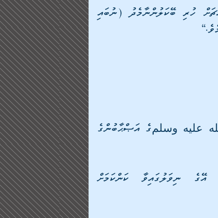
އެ އަތްގަނޑު ތަޅުވާލައިފި މީހާއާމެދު އަދި އޭގެ މައްޗަށް ހުރި ބޭކަލުންނާމެދު (ނުބައި 
ެވެ.“
”މުޢާވިޔާ ބްނު އަބީ ސުފްޔާނުއަކީ ނަބިއްޔާ صلى الله عليه وسلمގެ އަޞްޙާބުންގެ 
ދެންފަހެ މީހާ ފަރުދާ ކަޝްފުކޮށް ހާމަކޮށްފިނަމަ އޭގެ ނިވަލުގައިވާ ކަންކަމަށް 