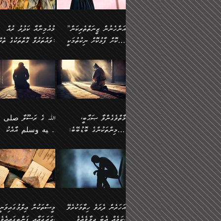
وسلم ކަމަނާއަށް އެކަމަށް
ޝަހުވަތްތައް ނަގައިގަންނަ
މާހައުލުގައި އުޅޭ ފިރިހެނުން،
އުފާކޮށްދިނުމަށެވެ. ފިރިމިހ
(61ހ) އެކަމަނާއަށް
ޢަހްދު ހިއްޕެވީހެވެ. ކަމަނާ
ވަޒަންކުރަން ބުއްދިއަށް
ޅިޔަނުންނާ އެކި ގޮތްގޮތުން
ގާތުން އެހެން އަހައިފިނަމ
(ރަނގަޅު ސީދާ ގޮތުން)
ކުޅަދާނަނުވެއެވެ.
ލިޔުއްވިކަމަށް ރިވާކުރެވެއެވެ:
”އަންހެނުން ޒީނަތްތެރިކަން
މުއުމިނާއާ ކަދުރު ރުއް
އެއްގޮތްވެ، އަދި އެހެން
ބުނާނީ ތިމަންނާގެ
ފޭވެއްޖެއެވެ! ފޭވެއްޖެއެވެ!
ނަފްސުތަކުގައިވާ ކޮންމެ
ހާމަކޮށް ފާޅުކޮށް ނިކުތުމަކީ
ވައްތަރުވާ ގޮތްތަކުގެ ތެރޭގައި:
ގޮތްތަކުން ނުރައްކާ
އަނބިމީހާއާއި ޢާއިލާގެ
ރަށްތަކަށް ދަތުރުފަތުރުކޮށް،
ޠަބީޢަތަކުންވެސް، އެތައް
އިތުރުވެއެވެ. އެ ދެމީހުންގެ
ބޭނުންތައް ފުއްދާ
އެކަކަށްވުރެ ގިނަ މީހުން އޭގައި
ކުރިއަށް ނިކުމެއުޅުން
ބައިވަރު ޝަހުވަތްތައް
ތިބާގެ އަންހެން ދަރިފުޅު
🌴 ﷲ ތަޢާލާ
މެދުގައި އެއ
ޚަރަދުކުރުމަށެވެ. އަދި ފިރި
ހިއްސާވާ ފާފައެކެވެ.
އެކަލޭގެފާނު ކަމަނާއަށް
އެނަފްސު ބަލައިގަންނަ ގޮ
ޢައުރަނިވާނުކޮށް، ނުވަތަ ޒީނަތް
ވަޙީކުރެއްވިއެވެ: ( أَلَمۡ
ދަރިފުޅު
ނަހީކުރެއްވިކަމެއް
އަސަރުކުރެއެވެ. އެގޮތުން
ހާމަކޮށްގެން ނިކުންނަހިނދު
كَیۡفَ ضَرَبَ ٱللَّ
ނޭނގޭހެއްޔެވެ!؟ ފަހެ ދީނުގެ
ނަފްސަކީ މަތިވެ
އޭގެ ހިއްސާއެއް ތިބާއަށްވެއެވެ.
مَثَلࣰا كَلِمَةࣰ طَیِّب
ތަނބު އަރިއަޅައިފިނަމަ
ބޮޑުވެގަންނަން ބޭނުންވާ
އަދި ފިތުނަވެރިވާ ކޮންމެ
كَشَجَرَةࣲ طَیِّبَةٍ أَصۡ
އަންހެނުން މެދުވެރިކޮށް އެ
ނަފްސެއްނަމަ؛
ޒުވާނެއް، އަދި އެއަންހެނާއާ
ثَابِتࣱ وَفَرۡعُهَا فِ
މާތްވެގެންވާ ޞަޙާބީ،
ﷲ ގެ ރަސޫލާ صلى ا
ޘާބިތެއް ނުކުރެވޭނެއެވެ! އަދި
މީސްތަކުންގެ މަދަޙަ ތަޢުރ
ދިމާލަށް ބެލުން އަމާޒުކުރާ
ٱلسَّمَاۤءِ ) (إبرا
މުއުމިންތަކުންގެ ބޮޑުބޭބެ:
عليه وسلم އާއެކު
އޭގައި ބާގަނޑެއް ހެދިއްޖެނަމަ
ބަލައިގަތުން މަދުކުރަން
ކޮންމެ ޒުވާނެއްގެ ފާފަ، އެ
: ٢٤) "اللّه ހެޔޮ ރަ
އަންހެނުންނަކަށް އެ ފޫބައްދާ
ޖެހެއެވެ. އެއީ އެ ޠަބީޢަތާ
މުޢާވިޔާ ބްނު އަބީ ސުފްޔާނު
މުޢާވިޔާގެ ނޭފަތްޕުޅަށް ވަތ
ހިއްސާގައި ހިމެނެއެވެ. އެހެނީ
ކަލިމައެއްގެ މިސާލު، ހެޔޮ
ﷲ ގެ ރަސޫލާ صلى الله
💧އިބްނުލް މުބާރަކު
އިޞްލާޙެއް ނުކުރެވޭނެއެވެ!
މަދަޙަޘަނާ ލިބުމުން
(60ހ):
ހިރަފުސް ވެލިކޮޅެއްވެސް ޢ
އެއީ ތިބާގެ އަންހެން
ރަނގަޅު ގަހެއް ފަދައިން
عليه وسلم ގެ
(181ހ) އާ
އަންހެނުންގެ ޖިހާދަ
ހެއްލުންތެރިކަމާއި، ބޮޑާކަ
ބްނު ޢަބްދުލް ޢަޒީޒަށްވުރެ
ދަރިފުޅެވެ. އަދި އެދަރިފުޅު
ޖައްސަވަނީ ކޮންފަދައަކުން
ޞަޙާބީންނާމެދު
އެސުވާލުކުރެވުމުން ވިދާޅުވ
ނަފްސުގެ ޢައިބުތައް ހަނ
ނިވާކޮށް ފަރުދާކުރަން
ތިބާއަށް ނުފެނޭހެއްޔެވެ؟
ހެޔޮވެ މާތްވެގެންވެއެވެ!“
އަހުލުއްސުންނާގެ ޢަޤީދާއާ
”ﷲ ގެ ރަސޫލާ صلى 
ތިބާއަށްވަނީ އަމުރުވެވިގެންނެވެ.
އެގަހުގެ މައިގަނޑާއި ބުޑ
ޚިލާފުވުމުގެ ކޮޅުމަތި، އަދި
عليه وسلم އާއެކު
ތިބާ އެހެން ކަންތައް
ރަނގަޅަށް ބިމުގައި ހަރުލާ
އެތެރޭގައި ފޮރުވައިގެން އޮތް
މުޢާވިޔާގެ ނޭފަތްޕުޅަށް ވަތ
އަހަރެން ދެރަވެ ހިތާމަކުރެވޭ
މީސްތަކުން ޢިލްމުގައިވަނީ
ނުކޮށްފިނަމަ ތިބާ
ސާބިތުވެފައިވެއެވެ. އަދި
ނުބައި ފާސިދު ޢަޤީދާ ފާޅުވަނީ
ހިރަފުސް ވެލިކޮޅެއްވެސް ޢ
ކަމެއް އެބަ ދިމާވެއެވެ.
ދަރަޖައާއި ފަންތީގައިއެވެ.
ފާފަވެރިވާނެއެވެ. އަދި ތިބާގެ
އެގަހުގެ ގޮފިތައް މައްޗަށް