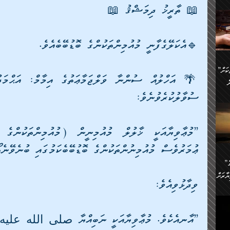
ންނަ
📖 ތާރީޚު ދިމަޝްޤު 📖
،
ަކުގެ
ް
ުގެ
🔹އެކަލޭގެފާނީ މުއުމިންތަކުންގެ ބޮޑުބޭބެއެވެ.
ރި
”ދެއްކުންތެރިކަމާއި އާފާތްތަކަށް
ި
..
ް
ސުވާލުކުރެވުނެވެ:
ެނީ
ަކަށް
.
ް
އަށް
ުރުން:
ޢުމަރުވެސް މުއުމިނުންތަކުންގެ ބޮޑުބޭބެކަމުގައި ބުނެވޭނެތ
ައި
”ނަފްސު އަވަސްއަރުވާލުމުގެ
އް
ް
ާރަށް
ެވެ.
ވިދާޅުވިއެވެ: 
ތެވެ.
ެ.
ެން
ި