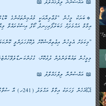
📖 އައްސުންނާ ލިލްޚައްލާލު 📖
ިޝާމު ބްނު އިސްމާޢީލު
އް
:
އަކީ
ް
އިމާމް އަޙްމަދަށް ޚަބަރުފޯރިހިނދު ކޯފާ އިސްކުރައްވާ ވިދާ
ައި
ެއިން
މީހަކު
”އޭ އުޚްތާއެވެ! ތިބާގެ ފިރިމީހާ
،
”މިކަމަށް އެމީހުން އިޢުތިރާޟުކޮށް ދެކޮޅުހަދަންވީ ކޮންކަމ
ެން
ވެ.
ެ
ައާއި،
 ތަޖ
ެސް
މިމީހުން ތައުބާވަންދެން ދުރުކޮށް، ގުޅުންކަނޑާލެވޭހުއްޓެވ
ިހާ
ް
އިސާ
އޭނާ
📖 އައްސުންނާ ލިލްޚައްލާލު 📖
ި
 ހަރުލާފައި ހުރި
ި
ރަށް
ެން
💥އެހެން ފަހަރަކު އިމާމް އަޙްމަދު (241ހ) އާ ސުވާލުކުރެވުނެވެ:
ެންގެ
ެއިން
ގ