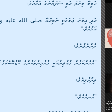
ޙަބީބާ ބިންތު އަބީ ސުފްޔާނުގެ އަޚާއެވެ. 
ުކޮށް
ަށް
.
އަޚާއެވެ.“
އާއި،
ް
ި،
ް
ދެންނެވުނެވެ: 
ން
ުން
ް
ްދިން
ް
”އެހެންކަމުން މުޢާވިޔާއަކީ މުއުމިންތަކުންގެ ބޮޑުބޭބެކަމުގ
ެއް
ޅޭ
ުން
ުގައި
ވިދާޅުވިއެވެ: 
ތުވެ
އި
 މިއީ
ރުމަކީ
ހީކުރާ
”އާނއެކެވެ.“
ލަކު،
ެވެ.
ުން
ުންގެ
ެ.