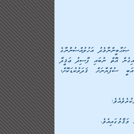
ﷲ ގެ ރަސޫލާ صلى الله عليه وسلم ގެ ޞަޙާބީންނާމެދު އަހުލުއްސުންނާގެ 
ޢަޤީދާއާ ޚިލާފުވުމުގެ ކޮޅުމަތި، އަދި އެތެރޭގައި ފޮރުވައިގެން އޮތް ނުބައި ފާސިދު ޢަޤީދާ 
ފާޅުވަނީ މާތްވެގެންވާ ޞަޙާބީ މުޢާވިޔާ ބްނު އަބީ ސުފްޔާނަށް ޤަދަރުކުޑަކޮށް، 
ަޤާމުގައިއެވެ. 