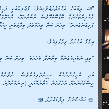
 ގޮތް
ާގެ
ަ
ފޭރިގަނެގެންނޭ" މިހެން ބުނާ މީހަކާމެދު ވިދާޅުވަނީ ކީކޭ
ހެން
ތަށް
 تَرَ
هُ
އިމާމް އަޙްމަދު ވިދާޅުވިއެވެ: 
َةࣰ
لُهَا
ی
”މިއީ ނުބައިވެގެންވާ ވިޔާނުދާ ބަހެކެވެ! މިހެން ބުނާ މީހ
لله
ީފު
هيم
ނގަޅު
އެކު
ް
؛
ުމަރު
މާއި،
ކަން
މީސްތަކުންނަށް އަހަރުމެން ބަޔާންކޮށްދީ (އިންޒާރުދޭން ޖ
ިއެވެ:
ދާނ
الله
ު
📖 އައްސުންނާ ލިލްޚައްލާލު 📖
ް
 އެކި
ުމަރު