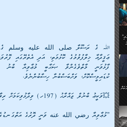
ަމަށް
🔥އިބްނު ޙިއްބާނު (354ހ)
ެ.
ުން
ން:
ައިން
”މީހުން ފެނުމުން އަޅުކަމުގައި
ަކު
ަ
ް
ް
🔥އިބްނުލް ޖައުޒީ (597ހ)
ްމު
 އުޅެ
ުމުން
ެ.
ިވުން
ކުން
ަ
ކުޑައިމީސްކޮށް، ވަށްބަސްބުނާ ހިސާބުންނެވެ.
ުކޮށް
ން:
ކަށް
ް
💥ވަކީޢު ބްނުލް ޖައްރާޙު (197ހ) ވިދާޅުވިކަމަށް ރިވާކުރެވެއެވެ:
ީހުން
ކޮޅުން
”މުޢާވިޔާ رضي الله عنه ވަނީ ދޮރުގެ އަތްގަނޑުގެ މ
ަރު
ވެ.