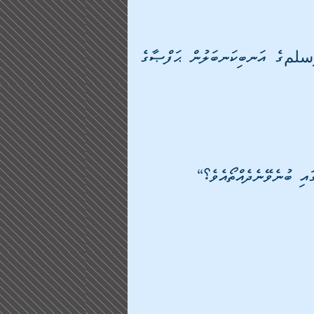
އަދި އިބްނު ޢުމަރަކީ ނަބިއްޔާ صلى الله عليه وسلمގެ އަނބިކަނބަލުން ޙަފްޞާގެ 
ައި ބުނެވޭނެދެއްތޯއެވެ؟“