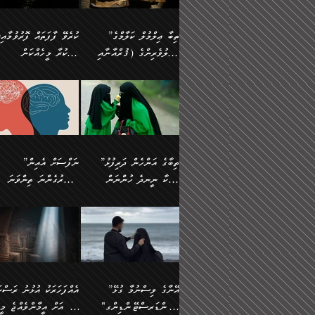
އެފަދަ ކަންކަމާމެދު ވިސްނާ
އޭގައި އަހަރުމެން ތަފްޞީލ
ލާޒިމް ޠަބީޢަތުގެ ތެރޭގައިވާ
ބުއްދި ލައްވާ ނުރައްކާތެރި
ފިކުރުކުރުން މާބޮޑަށް
ބުނަމެވެ. ހެޔޮކަންތައް
ކަންކަމެއް ނޫނެވެ. ނަމަވެސް
ޤަރާރުތައް ނިންމާ،
”ތިބާ ޢިލްމުލް ކަލާމްގެ
ކުރެވޭ ފާފަތައް ފޮރުވުމާއި،
ދިގުލައިފިނަމަ, ފުރިހަމަ ކުރުން
ބެހިގެންދަނީ: 🔹ސީދާ
އެއީ ހުށަހެޅި ލައިގަންނަ
އިޚްތިޔާރުކުރަން އެނަފްސު
އަހުލުވެރިންގެ (ޤުރްއާނާއި
ފާފަކުރާ މީހެއްކަން
ޙައްޤުވާ ކަންކަން
އެކަމުގައި (ދުނިޔަވީ)
ކަންކަމެވެ. މިސާލަކަށް:
ބޭނުންވެއެވެ. ދެން ނަފްސ
ފުރިހަމަކުރުން މަނާކުރާ
ލައްޒަތެއް ނެތް ކަންކަމެވެ
ސުންނަތް ދޫކޮށް ބުއްދީގެ
މީސްތަކުންނަށް
ހިތާމަޔާއި އުފަލާއި،
އޭގެ އަވަސްއަރުވާލުމާއި،
އަބޫ ޢުމަރު އަޙްމަދު ބްނު
🌴 އިބްނުލް ޖައުޒީ
ކަމެއްކަމުގައި: ރައްކާތެރިކަމުގެ
މިސާލަކަށް ނަމާދާއި، ރޯދަ
ޙުއްޖަތްތަކާއި ވިސްނުންތައް
އެނގިގެންވުމަށް
ކަންބޮޑުވުމާއި
އަނެއްކޮޅުން ބުއްދި
މުޙައްމަދު އަލްމާލިކީ
(597ހ) ވިދާޅުވިއެވެ:
ފިޔަވަޅުތައް އެޅުމާއި،
ޙައްޖާއި، ހަ
ބޭނުންކޮށްގެން ދީނުގެ
ނުރުހުންވުމާއި، މީސްތަކުނ
ހިތްފަސޭހަވުމާއި،
މަޝްޣޫލުކޮށްލާފަދަ އެހެރަ
(429ހ)، ބަޣުދާދުން
”ކުރެވޭ ފާފަތައް ފޮރުވުމާއ
ދިމާވެދާނޭ ގޮތ
ބިރުވެރިކަމާއި އަމާންކަމުގެ
އިޙްސާސްތަކާއި ޝުޢޫރުތައ
ކަންކަމުގައި ވާހަކަދައްކާ
އޭނާ ނުބައިކޮށްފައި
ޤައިރަވާނުގެ ރަށަށް އައިހިނދު
ފާފަކުރާ މީހެއްކަން
އިޙްސާސާއި، މޮޅިވެރިކަމާއި
ޖަމަޢަވެއްޖެނަމަ, އެހިނދު
މީހުންގެ) މަޖްލިސްތަކަށް
އެއްޗެހިކިޔުމަށް ނުރުހުންވ
އަބޫ މުޙައްމަދު އިބްނު އަބީ
މީސްތަކުންނަށް
ހިތްހަމަޖެހުމާއި އެނޫންވެސް
ނުބައި ރައުޔު، އަދި ފަހުނ
ޒައިދު އަލްޤައިރަވާނީ
އެނގިގެންވުމަށް
ޙާޒިރުވިންހެއްޔެވެ؟“
ހުއްދަވެގެންވާކަން
”ތިބާގެ އަންހެން ދަރިފުޅު
”ނަފްސަށް އެއިން
ގިނަ ކަންކަމެވެ. މި
ހިތާމަކުރާނޭ ކަންކަން ބުއ
(386ހ) އެކަލޭގެފާނާ
ނުރުހުންވުމާއި، މީސްތަކުނ
ބަޔާންކުރުން:
މީހަކާ ނީނދެ ހުންނަން
އަސަރުގެންނަ ތިންވަނަ
ޞިފަތަކުން ކަމެއް ނަފްސުގައި
އިޚްތިޔާރުކުރެއެވެ. އަދި
ވާހަކަދައްކަވަމުން
އޭނާ ނުބައިކޮށްފައި
އަބަދުމެ ހަރުލައިގެން ދާއިމަކަށް
ފަހަރެއްގައި އެފަދަ ބުއްދިއ
ހިތްވަރުދިނުމާމެދު ތިބާ
ބާވަތަކީ: ނަފްސަށް ހުށަހެ
އެއްސެވިއެވެ: ”ތިބާ ޢިލްމުލް
އެއްޗެހިކިޔުމަށް ނުރުހުންވ
އެގޮތަށް ތިމަންނާ ހިތްވަރުދެނީ
އެގޮތުން ނަފްސުގެ ޠަބީޢަތ
ނުހުރެއެވެ. އެކަމަކު އެކަންކަން
ބަލިކަށިވެ ގަމާރުވެ
ހުށިޔާރުވެ ޚަބަރުދާރުވާށެވެ!
ކަންކަމެވެ. (ޝުޢޫރުތަކާއި
ކަލާމްގެ އަހުލުވެރިންގެ
ހުއްދަވެގެންވާކަން
ކިހިނެއްހެއްޔެވެ؟ އެކަމަށް
ލޯބިވުމާއި ނުރުހުންވުމާއި،
ލައިގަނެފައި އަނެއްކާ ފިލ
ކޮސްވެގެންވާ ކަމަށް ތުހުމަ
އިޙްސާސްތަކެވެ.)
(ޤުރްއާނާއި ސުންނަތް ދޫކޮށް
ބަޔާންކުރުން: ކުރެވޭ ނުބަ
ހިތްވަރުދޭން ބޭނުންކުރާ
އުފާވުމާއި ދެރަވުންވެއެވެ.
ބުއްދީގެ ޙުއްޖަތްތަކާއި
ކަންތައް ފޮރުވާ ވަންހަނާކު
ފެތުރިގެންވާ ފަސް ގޮތެއް
ނަފްސުތަކުގައިވާ ޠަބީޢީ
ވިސްނުންތައް ބޭނުންކޮށްގެން
ދެއްކުންތެރިކަމެއްކަމުގައި 
އަހަރެން ތިބާއަށް ކިޔާދޭނަމެވެ.
ޞިފަތަކެކެވެ. ނަމަވެސް
ދީނުގެ ކަންކަމުގައި ވާހަކަދައްކާ
މީހަކު ހީކޮށްފާނެއެވެ.
ތިބާގެ އަންހެން ދަރިފުޅަށް އަދި
އެކަންކަން އިންސާނާއަށް
”އޭނާގެ ވިސްނުމާ ގުޅޭ
އެއްފަހަރަކު އުޅުނު ރަސްކަ
މީހުންގެ) މަޖްލިސްތަކަށް
އެކަންވަނީ އެހެންނެއް ނޫނ
އެކުއްޖާގެ މުސްތަޤްބަލަށް
ޖެހޭހިނދު އެއީ ވަޤުތީ ގޮތ
"އަންޑަރސްޓޭންޑިންގ"
ﷲ އަށް އީމާންވެއްޖެ މީހ
ޙާޒިރުވިންހެއްޔެވެ؟“ އަބޫ
މަނާވެގެންވާކަމަކީ
އެކަމުގެ ނުރައްކާ
ހުށަހެޅޭ ޞިފަތަކަކަށްވެއެވ