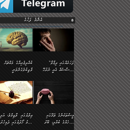
އެންމެ ފަހުގެ
”ފަހަރެއްގައި ދިމާވާ
ބުއްދިވެރިޔާގެ މައްޗަށް
އިޙްސާސެއް އެއީ ނުރުހޭ
ވާޖިބުވެގެންވަނީ
އިޙްސާސަކަށްވެދާނެއެވެ.
”ފަހަރެއްގައި ދިމާވާ
⭐ އިބްނު ޙިއްބާނު
މިސާލަކަށް ކަމަކާމެދު
އިޙްސާސެއް އެއީ ނުރުހޭ
(354ހ) ވިދާޅުވިއެވެ:
ބިރުގަތުމެވެ.
އިޙްސާސަކަށްވެދާނެއެވެ.
”ބުއްދިވެރިޔާގެ މައްޗަށް
މިސާލަކަށް ކަމަކާމެދު
ވާޖިބުވެގެންވަނީ: މި ދުނި
ބިރުގަތުމެވެ. ދެން އެއިޙްސާސް
ކަންކަމުން އޭނާގެ ޢިލްމު
ވަރުގަދަވެގެންވާނަމަ؛
ގަޑުބަޑުކޮށްލާނޭ ކަންކަމުނ
މީސްތަކުންގެ ތެރޭގައި
ޢިލްމުގައި ލާޒިމްވެ، އަދި
އެކަމަކާމެދު ނަފުރަތްތެރިވެ،
އެއްކިބާވުމެވެ. އެއީ އޭނާއ
އެމީހެއްގެ ބުއްދި، ބޭރު
ޢިލްމު ހޯދުމުގައި ދެމިހުރުމ
އަދި އެކަންކުރި މީހަކަށްވެސް
ކުޅަދާނަވީ ވަރަކަށް
ފެންޑާގައި ބާއްވާފައި އޮންނަ
ހިތްވަރުދިނުން ބަޔާންކުރުން: