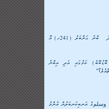
🌴 އަހްލުއް ސުންނާ ވަލްޖަމާޢަތުގެ އިމާމް: އަޙްމަދު  ބްނު ޙަންބަލު (241ހ) އާ 
”މުޢާވިޔާއަކީ ޚާލުލް މުއުމިނީން (މުއުމިންތަކުންގެ ބޮޑުބޭބެ) ކަމުގައި އަދި އިބްނު 
ޯއެވެ؟“
”އާނއެކެވެ. މުޢާވިޔާއަކީ ނަބިއްޔާ صلى الله عليه وسلمގެ އަނބިކަނބަލުން އުންމު 