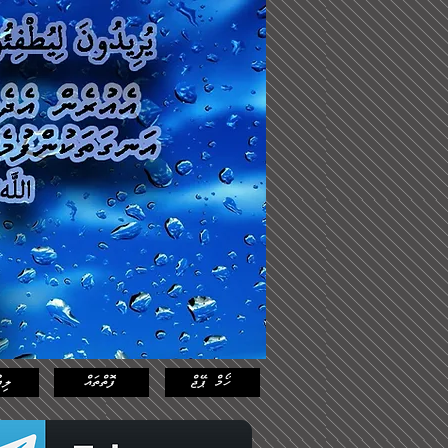
Log In
Featured
Posts
ހޯމް ޕޭޖް
ފޮތްތައް
ލިޔ