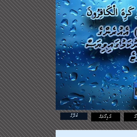
ބުލޮގް
އޯ
އޯޑިއޯތައް