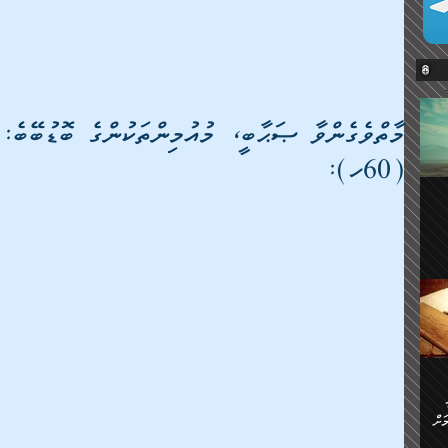
މާތްވެގެންވާ ޞަޙާބީ، މުއުމިންތަކުންގެ ބޮޑުބޭބެ
(60ހ):
ޔޭގެ
ް
ަށް
ަށް