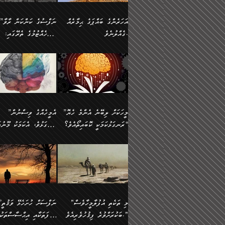
އުޅެގެން ﷲ ދެއްވި ނިޢުމަތް
ދެން މީނާ (އެމީހުންނާ
ސީދާވާނެއެވެ. އަނެއްކޮޅުން
އަންހެންދަރިން އެމީހަކަށް 
ގަޑުބަޑުކޮށް
އެކުގައި ރޭކުރާއިރު) އެމީ
ޖާހިލުމީހާ ދައްކާ ވާހަކަތައް،
1-ދެން އެކުދިން
އަހަރެންގެ ބައްޕަގެ ޙިމާރެއް
”ނަފްސުގެ ކަންކަން ރާވާ
ހުތުރުނުކުރާހުއްޓެވެ...
އެއްގޮތްވެއެވެ. ނުވަތަ އެމ
ބަލިވެފައިވާ ހަށިގަނޑެއް
އަދަބުވެރިކުރުވާ 2-އަދި
ގެއްލުނެވެ.
ބެލެހެއްޓުމުގެ ތެރޭގައި:
ބުއްދިއާއި ވިސްނުންތެރިކަން
ރޯދަ ހިފާއިރު މީނާވެސް
އެގޮތްމިގޮތްވާހެން ފުށޫއަރާ
އިތުރުކޮށްދޭނެ ކަމަކީ: އޭނާފަދަ
އެމީހުންނާއެކު ރޯދަހިފައެވެ
މަގުފުރެދިފައިވާ ބަޔަކުގެ
އިދިކީލަވާނެއެވެ. އަދި
އަދި އެކުދިންނަށް ހެޔޮކޮށް
🌱 ޖަޢުފަރު ބްނު މުޙައްމަދު
އެމީހުންގެ މަގުފުރެދުމާއި
(އެހެން ބުއްދިވެރިންނާ)
އެމީހުން
ކިބައިގައިވާ މޮޅެތި ރިވެތި
ބުއްދިވެރިޔާގެ ބަސްތައް އެއީ
ހިތައިފިނަމަ ފަހެ އެމީހަކަ
(148ހ) ކިޔާދެއްވިއެވެ:
އެމޮޅެތި ކަންކަމާ ގުޅުމެއް
ގާތްވުމާއި، އެއާ އިދިކޮޅު އިދ
ކިތަންމެ މަދު
ކަންކަމަށް ބަލާ ވިސްނުން
ސުވަރުގެއެވެ." 📖 ސުނ
”އަހަރެންގެ ބައްޕަގެ ޙިމާރެއް
ނުވެއެވެ. އެހެނީ ނަފްސަކ
ބަސްތަކެއްވިޔަސް އޭގެ ޤަދަރު
އަބީ ދާވޫދު 📖 ފަހެ ތިބާ
ނުކުރުންވެއެވެ.
ގެއްލުނެވެ. ދެން ބައްޕަ
ވަޒަންހަމަވާ އެއްޗެއް ނޫނ
ބޮޑުވެގެންވެއެވެ. އެއީ
އަންހެން ދަރިން
ވިދާޅުވިއެވެ: ”ﷲ ތަޢާލާ
ނަފްސު ކަންކަން
ފާފަވެރިޔާގެ ކުރިމަތިލުން
ކައިވެނިކުރުވުމުގައި
އަހަރެންނަށް އޭތި އަނބުރާ
މަސްހުނިކޮށްލައެވެ. އެގޮތު
”މީހަކަށް ލިބޭނެ އެންމެ ހެޔޮ
”އެމީހެއްގެ ވިސްނުން
ކިތަންމެ ކުޑަކަމެއްވިޔަސް އޭގެ
ފަރުވާކުޑަކޮށް، ޢާއިލާއެއް
ރައްދުކުރައްވައިފިނަމަ ފަހެ
މީހަކު ބުރު ސޫރަ ރީތި
މުޞީބާތް ބޮޑުވެގެންވާ ގޮތަށެވެ.
ރަނގަޅުކަމަކީ ކޮބައިތޯއެވެ؟“
ރަނގަޅުވެ، އެކަމަކު މޫނުމަ
ބިނާކޮށް ކައިވެންޏެއް
އެކަލާނގެ ރުއްސަވާނޭ ޙަމްދުގެ
ފުރިހަމަ، މުދާތައް ތަނަވަ
އަދި ބުއްދިވެރިކަމުގެ ތެރޭގައި:
ޤާއިމުކުރުން ދޫކޮށްފައި
ސޫރަ ހުތުރުވެއްޖެ މީހާ,
ބަސްތަކަކުން އަހަރެން
އެކަމަކު އެއާއެކު ޢަޤީދާއާއ
🪨 އިބްނުލް މުބާރަކު
☘️ އިބްނު ޙިއްބާނު
އެއްވެސް ކަ
ކިޔެވުމާއި އެހެން
އެކަލާނގެއަށް
ފިކުރު ފުރެދިގެންވާ މީހަކަށ
(181ހ) އަށް ދެންނެވުނެވެ:
(354ހ) ވިދާޅުވިއެވެ:
މަޤްޞަދުތަކުގައި އެކުދިން
ޙަމްދުކުރާހުށީމެވެ.“ ދެން މާ
ވެދާނެއެވެ. ދެން މިފަދަ
”މީހަކަށް ލިބޭނެ އެންމެ ހެޔޮ
”އެމީހެއްގެ ވިސްނުން
މަޝްޣޫލުކުރުވުމާމެދު ތިބާ
ގިނައިރެއް ނުވެ އޭގެ
މީހަކުގެ ރީތިކަމާއި އޭނާގެ
ރަނގަޅުކަމަކީ ކޮބައިތޯއެވެ؟“
ރަނގަޅުވެ، އެކަމަކު މޫނުމަ
ނަމަނަމަ ސަމާލުވެ
އަސްދާނުގޮނޑިއާއި ލަގަނާއި
މޮޅެތި ތަކެއްޗަށްޓަކައި ބެލ
ވިދާޅުވިއެވެ: ”އޭނާގެ
ސޫރަ ހުތުރުވެއްޖެ މީހާ, ފ
އެކީގައި އޭތި ގެނެވުނެވެ. ދެން
އޭނާގެ ޢަޤީދާއާއި ޤަބޫލުކު
ކިބައިގައިވާ ފުރާ ފުރިހަމަ
އޭނާގެ ނަފްސުގެ (ބުއްދިއ
"މި ތަކެތި އުފުލާމީހާވެސް
”ނަފްސަށް ހުށ
އެކަލޭގެފާނު އެއަށް
ގޮތްތަކާއި ފިކުރުވެސް ނަ
ބުއްދިއެވެ.“ ދެންނެވުނެވެ:
ވިސްނުމުގެ) ހެޔޮކަމުން އ
ބަކުރަށްވުރެ ފިޤުހުވެރިއެވެ."
ޞިފަތަކާއި އިޙްސާސްތަކު
ސަވާރުވިއެވެ. އަދި އޭގެ
ރަނގަޅުކޮށް ޖަރީކޮށްދޭ ކަމ
”އެގޮތަށް ލިބިގެންނުވިނަމަ
މޫނުގެ ހުތުރުކަން ހަނދާނ