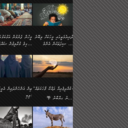
ނަފުރަތުކުރުން
ޢަމަލުކުރުމުގައި ހުންނާނޭކ
💥 ޝުޢުބާ ބްނުލް ޙައްޖާޖު
މީހުންވެއެވެ.
މެދުވެރިކުރުވައެވެ. އެއީ
އޮންނަ ޤަޞްދާ އެކުގައިއެވ
(160ހ) ވިދާޅުވިއެވެ:
ވިދާޅުވިއެވެ: ”ޢިލްމުގައި
ފިޠުރީގޮތުން ޠަބީޢަތް އެކަމަށް
ކޮންމެ ދުއިސައްތަ ޙަދީޘަކ
”މީސްތަކުންގެ ތެރޭގައި
ލާޒިމްވެ، އަދި ޢިލްމު
ލެނބިގެންވިޔަސްމެއެވެ.
ފަސް ޙަދީޘަށް
އެމީހެއްގެ ބުއްދި، ބޭރު
ހޯދުމުގައި ދެމިހުރުމަށް
މިސާލަކަށް އަންހެނާ
ޢަމަލުކުރެވުނަސް، އޭރުން
ފެންޑާގައި ބާއްވާފައި އޮންނަ
ހިތްވަރުދިނުން ބަޔާންކުރު
ފިރިހެނާއަށް ލެނބެއެވެ. ދެން
ޢިލްމުގެ ޒަކާތް އަދާކުރިފަދ
މީހުންވެއެވެ. އަނެއްބަޔަކުގެ
ބުއްދިވެރިޔާގެ މައްޗަށް
ދުނިޔެމަތީގައި މީހަކަށް ލިބޭނެ
ފިރިހެނާއާމެދު ނުރުހުންވެ
އޭނާވެއެވެ. ދެންފަހެ އެމީހ
ބުއްދި އެމީހުންނާ
ވާޖިބުވެގެންވަނީ: އޭނާގެ
ހެޔޮ ޞިފަތަކުން އެންމެ
ހީވާގިވެ މުރާލިވުން ޞައްޙ
ނަފުރަތްތެރިވާ ކަހަލަ ކަމެއް
އެއްކޮށް ޖަމަޢަކުރި ޢިލްމަށ
އެކުގައިވެއެވެ. އަނެއްބަޔަކުގެ
ސިއްރިއްޔާތު އިޞްލާޙުކޮށ
އަންހެނާއަށް ދިމާވެ ވަރުގަދަ
ޢަމަލުކުރަން އެމީހަކު
ފުރަތަމަކަމަކީ ބުއްދިވެރިކަމެވެ.
ކަންކަމާއި ޞައްޙަ ނުވާ
ބުއްދިއެއް ނުވެއެވެ. ދެންފަހެ
ނިމުމަށްފަހު ދެން އެއާ
🪴 އިބްނު ޙިއްބާނު
އިޙްސާސެއް އޭނާއަށް އާދެއެވެ.
ނުކުޅެދުމަކުން އަދި އެ ޢިލ
ކަންކަން ބަޔާންކުރުން:
އެމީހެއްގެ ބުއްދި އެމީހަކާ
ވިއްދައިގެން ޢިލްމު ހޯދަން
(354ހ) ވިދާޅުވިއެވެ:
ވިދާޅުވިއެވެ: ”މީހުން ފެނ
އަދި އެއާއެކު އެއަންހެނ
ޙިފްޡުކޮށް
އެކުގައިވާ މީހަކީ: އެމީހަކު
އަދި އެކަމުގައި ދެމިހުރުމެވ
"ދުނިޔެމަތީގައި މީހަކަށް ލިބޭނެ
އަޅުކަމުގައި ހީވާގިވެ މުރާލ
ވާހަކަދެއްކުމުގެ ކުރިން
އެހެނީ ދުނިޔޭގެ ސަބަބުތަ
ހެޔޮ ޞިފަތަކުން އެންމެ
ޞައްޙަ ކަންކަމާއި ޞައްޙ
އެމީހަކުގެ ފުށުން އެ ނިކުންނަ
އެއްވެސް ސަބަބަކަށް ސާފ
ފުރަތަމަކަމަކީ ބުއްދިވެރިކަމެވެ.
ނުވާ ކަންކަން ބަޔާންކުރު
އެއްޗެއް ފެންނަ މީހާއެވެ.
ރަނގަޅަށް ވާޞިލުވެވޭހުށީ
އަދި އެއީ ﷲ ތަޢާލާ
މީހަކު ރޭއަޅުކަންކުރާ
”ބުއްދިވެރިޔާ ދައްކާ ވާހަކަތައް،
ތިން އަންހެންދަރިން އެމީހަ
ދެންފަހެ އެމީހަކުގެ ބުއްދި ބޭރު
އެކަމުގައި ޢިލްމު ސާފުކޮށ
އެކަލާނގެ އަޅުތަކުންނަށް ދެއްވި
ބަޔަކާއެކުގައި ރޭގަނޑު
ލިބި:
ފެންޑާގައި އޮންނަ މީހަކީ:
ޚާލިޞްވެގެންނެވެ. އަދި
އެންމެ ހެޔޮ ރަނގަޅު
ހޭދަކޮށްފާނެއެވެ. ދެން އެމ
🌴 އިބްނު ޙިއްބާނު
ވާހަކަތަކެއް ދައްކާފައި ދެން
ބުއްދިވެރިޔަކު ވެއްޖެއްޔާ
ކަންތަކުންވާ ކަމެކެވެ.
ރޭގަނޑުގެ ގިނަ ވަޤުތު
(354ހ) ވިދާޅުވިއެވެ:
”ނަބިއްޔާ صلى الله
އޭގެ ފަހުން އެނިކުތް އެއްޗެ
ނިންމާނޭކަމަކީ: އެމީހަކު
އެހެންކަމުން އެއާ އިދިކޮޅު
ނަމާދުކޮށްފާނެއެވެ. އަނެއް
”ބުއްދިވެރިޔާ ދައްކާ ވާހަކަތައް،
عليه وسلم
ކުރާކަމަކާ
ޞިފައެއް ޤާއިމުކޮށްގެން ހުރި
މީނާގެ ޢާދައަކީ ސާޢަތެއްވ
ޞައްޙަކޮށް ސަލާމަތުންވާ
ޙަދީޘްކުރެއްވިކަމަށް
މީހަކާ އެކުގައި އިށީންދެ
އިރުކޮޅެއް ރޭއަޅުކަންކުރުމެ
ހަށިގަނޑެއް ސީދާވާހެން
ރިވާކުރެވެއެވެ: "ތިން