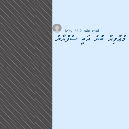
_
May 22
2 min read
: މުޢާވިޔާ ބްނު އަބީ ސުފްޔާނު