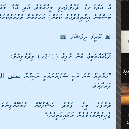
ލިބި:
ހުންނާ
ީހުން
ބަސްބުނެ އިޢުތިޤާދުކުރާ ކަމަށް) އަހަރުމެން ތުހުމަތުކުރަމ
އެކުދިން ކައިވެނިކުރުވާ 3-
.
ށްވަނީ
📖 ތާރީޚު ދިމަޝްޤު 📖
 ދިގު
ަނު
ީ
ގެ
ެވެ.
💥އައްރަބީޢު ބްނު ނާފިޢު (241ހ) ވިދާޅުވިއެވެ:
ން
ތީގެ
ސްވެ،
ި
ފަރުދާއެވެ. 
ް
ތީގެ
ުމަކީ:
ަހެ
ރާ
ާއި
ޖެހިލުންކުޑަވެގެން އަރައިގަތީހެވެ.“
ަހެޅޭ ވަޤުތީ
ފްސަށް
ޭނާގެ
ން
ެކެވެ.
ް