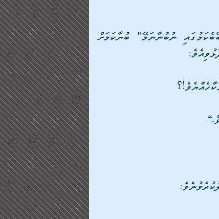
🔹ބަޔަކު މީހުން "މުޢާވިޔާއަކީ މުއުމިންތަކުންގެ ބޮޑުބޭބެކަމުގައި ނުބުނާނަމޭ" ބުނާކަމަށް 
ޅުވިއެވެ: 
ަކާހެއްޔެވެ!؟ 
ެ.“