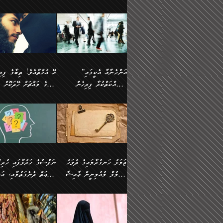
ޢުމަރު ވިދާޅުވިއެވެ:
އިންސާނާއަކީ ވަރަޢަވެރި
އަންހެނަކު ހޯދަން
ތެރެއިން މީހަކު
ނޭނގިހުރެވެސް ތިބާ އެކަމަށް
ދެން އޭގެ ޠަބީޢީ
އޭ އަޚާއެވެ! ތިބާއާ އެއްފަދަ
🌴 ހ
”އާނއެކެވެ. އަހަރެން
މީހެއްކަމުގައި މީހުންނަށް
ވަރުބަލިވެގެން އުޅެއެވެ.
އަތުޖެހިއްޖެނަމަ އެމީހަކު
ވެއްޓިފައި ވެދާނެއެވެ: 1-
މިންގަނޑަށްވުރެ އެޞިފަތަ
ފިރިހެނަކާ މެނުވީ ތިބާގެ
(217ހ) ކިޔާދެއްވިއެވެ
ދެފަހަރަކު ޙާޒިރުވީމެވެ. ދެން
ދައްކަންވެގެން، އަދި އޭނާ
ޞަލީބަށް އެރުވުމަށް
އާމްދަނީ ހޯދަން
ބޭރުވެއްޖެނަމަ, އެހިސާބުނ
ވިސްނުމާ އެއްގޮތްވެ
”އެއްފަހަރަކު އުޅުނު
އެއަށ
ﷲ ދެކެ ބިރުގަންނަ
މަސައްކަތްކުރުމާއި ވަޒީފާ
ބުއްދިއަށް އަސަރުކުރެއެވެ.
އަމުރުކުރަމުން ދިޔައެވެ.
އަންޑަރސްޓޭންޑު
ރަސްކަލަކު، ﷲ އަށް
އަދާކުރުމުގެ ދަރަޖަ ބޮޑުކޮށް
ޠަބީޢީ އާދައިގެ މިން ތެރޭގ
ނުވެވޭނެއެވެ. ދެންފަހެ
އީމާންވެއްޖެ މީހުންގެ ތެރ
މަތިކުރުމެވެ. ޚާއްޞަކޮށް
އެޞިފަތައް ހުރިނަމަ,
އަންހެނާއަށް ބަލާއިރު ތިޔަ
މީހަކު އަތުޖެހިއްޖެނަމަ އެ
”އަންހެނާއާ އެކީގައި
ޑޮކްޓަރީކަމާއި
އެޞިފަތަކަށް އަސަރުކުރުވާ
ދެމީހުންގެ ގުޅުމަކީ އެކަކު
ޞަލީބަށް އެރުވުމަށް
މަސައްކަތްކުރާ ފިރިހެން
ތިބާގެ މައްޗަށް ހޭދަކޮށް
އިންޖިނޭރުކަންފަދަ
އޭގެ މައްޗަށް ޙުކުމްކުރާ
އަނެކަކުގެ ވިސްނުން ފަހުމްވެ
އަމުރުކުރަމުން ދިޔައެވެ. ދ
ވަޒީފާތަކެވެ. އެހެނީ ވަޒީފާ
އެއްޗަކީ ބުއްދިކަމުގައިވެއެ
ވޯރކްމޭޓުންނާއި
ޚަރަދުކުރުމަކީ ޢައިބެއް ނޫނެވެ.
ދޭހަވުމަށްވުރެ މާ މަތީ
ﷲ އަށް އީމާންވާ މީހުންގ
ޅިޔަނުންނާއިމެދު ޙަދީޘްގައި
ހަމަ އެގޮތަށް ތިބާގެ ބައްޕ
އަދާކުރުމުގެ ދަރަޖަ ބޮޑުކޮށް
އެއީ ބުއްދީގައި ޢިލްމާއި،
ކްލާސްމޭޓުންނަކީ މަރެވެ.
ގުޅުމެކެވެ. އެއީ އެކަކު އަނެކަކު
ތެރެއިން މީހަކު ގެނެވި
އައިސްފައިވަނީ އެއީ މަރު
ތިބާގެ ފިރިހެން ދަރިފުޅުވ
މަތިކުރާ ޒުވާން އަންހެނާ
ފުރިހަމަކޮށްދޭ ގުޅުމެކެވެ.
ޞަލީބަށް އެރުވުމަށް
ކަމުގައިއެވެ. އައުލަވީ ޤިޔާސުން
ތިބާއަށް ޚަރަދުކޮށްދިނުން
އެހެންކަމުން، ތިބާގެ
އަމުރުކުރިހިނދު އޭނާއަށް
އެޙަދީޘްގައި: އަންހެނާ ވަޒީފާ
ޢައިބަކަށް ނުވެއެވެ. އެހުރ
ވިސްނުމާއި ޚިޔާލާ އެއްގޮތްވެ
ބުނެވުނެވެ: "ވަޞިއްޔަތެއ
އަދާކުރާ ތަނުގައި އުޅޭ،
އެންމެންވެސް މުދަލާއި ފަ
ވިސްނޭ އަންހެނަކު ހޯދަން
އޮތިއްޔާ ކުރާށެވެ." ދެން 
ފިރިހެނުން ހިމެނެއެވެ. އެއީ
އެއްކުރާ މަޤްޞަދެއްކަމުގައ
ޖަމަލު ހަނގުރާމައިގެ ދުވަހު
”ނަފްސުގެ
ތިބާއަށް ޙާޖަތެއް ނުވެއެވެ.
ބުނެފިއެވެ: "އަހަރެން
އެމީހުންގެ ވޯރކްމޭޓު އަންހެނާގެ
ބަލަނީ ތިބާއެވެ. އެގޮތުން
އުންމުލް މުއުމިނީން ޢާއިޝާ
ޠަބީޢަތް ދެނެގަތުމާއި، އަދ
ތިބާ ޙާޖަތް ޖެހިގެންވަނީ
ވަޞިއްޔަތް ކުރާނީ
ގާތަށް ވަދެއުޅުން ގިނަވެގެންވާ
ބައްޕަގެ ގާތުގައި: "ތިހާވަ
ތިބާގެ ވިސްނުމާއި ޚިޔާލާއެކު
ކޮންކަމަކަށްހެއްޔެވެ. އަހަރ
(57ހ)
ނަފްސުގެ އެދުންވެރިކަން
ފިރިހެނުންނެވެ. ފަހެ އެމީހުންނީ
ބުރަކޮށް މަސައްކަތްކޮށް
”އަންހެނުން ޖިހާދުކުރަން
ނަފްސުގެ ޠަބީޢަތުގެ ހުރި
ތިބާ ބަލައިގަންނަ އަންހެނަކު
ދުނިޔެއަށް ވެއްދުނީ އަހަރ
ނިކުމެވަޑައިގަންނަވަން
ބުއްދިން ވަޒަންކުރުމަށް އ
ޅިޔަނުންނަށްވުރެ އެތައް
ދާއޮހޮރުވަނީ ކީއްވެހޭ"
ޖެހޭނެކަމަށްވާނަމަ ﷲ ގެ
ޞިފަތަކަކީ ކޮބައިކަން
ހޯދުމެވެ. އެހެނ
ލަފައެއް ނެތިއެވެ. އެތަނު
ޤަޞްދުކުރެއްވިހިނދު އުންމުލް
ކުރާ އަސަރު:
ގޮތަކުން ނުރައްކާ ބޮޑު
އަހައިފިނަމަ އޭނާ ބުނާނީ
ރަސޫލާ صلى الله عليه
ނޭނގެނީސް، ނަފްސު
ބައެކެވެ. އެގޮތުން މަސައްކަތު
ތިމަންނާގެ ދަރިން
މުއުމިނީން އުންމު ސަލަމާ