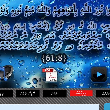
މީޑިއާތައް
ުންތައް
ޚަބަރު
އޯޑިއޯ މަދަހަ
ވީޑި