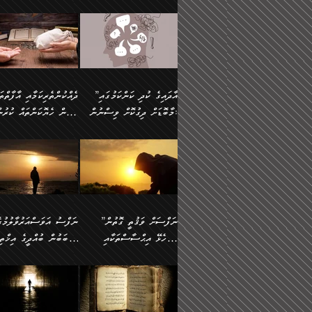
މައްޗަށް ސީދާވިހިނދު، ހެދުން
އެއީ (ޙަޤީޤަތުގައި) އެ
ޠަބީޢަތަށް އަސަރުކުރުން:
ދެން ކޮން އެއްޗެއްތޯއެވެ؟“
ނައްތާލައެވެ. އަނެއްކޮޅުން
🔅 ބަކްރު ބްނު ޢަބްދި ﷲ
ނަފްސަށް ހުށަހެޅިގެން އަ
ބޮނޑިކޮށްލައްވާފައި، އުޑާއި
ދެކަންތަކުގެ ދ
ވިދާޅުވިއެވެ: ”ރިވެތި ރަނގަޅު
އެމީހަކުގެ މޫނުމަތި ރީތިވެ
އަލްމުޒަނީ (108ހ)
އެކި ވައްތަރުގެ އިޙްސާސްތ
ދިމާލަށް އިސްތަށިފުޅު
އަދަބެކެވެ.“ ދެންނެވުނެވެ:
އެކަމަކު ވިސްނުން ކޮށި
ކިޔާދެއްވިއެވެ: ”އަހަރެން
ބާރުމިން ހުރި މިންވަރަކުނ
”އެކަން ނެތްނަމަ ދެން
ވެއްޖެނަމަ, އޭނާގެ ނަފްސ
އެއްފަހަރަކު ގެއިން
އިންސާނާގެ ޠަބީޢަތަށް
ކޮންކަމެއްތޯއެވެ؟“
އުނިކަމާހުރެ މޫނުމަތީގެ ހު
ނިކުމެގެންދަނިކޮށް އެއްޗެހި
އަސަރުކުރެއެވެ... ދެން
ވިދާޅުވިއެވެ: ”އޭނާ
ރީތިކަން ދާހުއްޓެވެ.
އުފުލުމުގެ މަސައްކަތްކުރާ މީހަކާ
އެއަށްފަހު އެ ޠަބީޢަތުން
”އާދައިގެ ކުދި ކަންކަމުގައި
މަޝްވަރާއަށް އަހާނޭ ރަނގަޅު
އެހެންކަމުން ވިސްނުންތެރ
ދިމާވިއެވެ. އޭނާގެ ސާމާނު އޭރު
ބުއްދިއަށް އަސަރުކުރެއެވެ.
މާބޮޑަށް ދިގުކޮށް ވިސްނުން:
ބިރުން ހެޔޮކަންތައް ކުރުނ
ޞާލިޙު އަޚެކެވެ.“
މީހާގެ އަތުގައި އެއްޗެއް
އުފުލަމުންދިޔައެވެ. އޭރު އޭނާ
މިއަސަރުކުރުމުގެ އަޞްލުގެ
ދެންނެވުނެވެ: ”އެގޮތަށް
ނެތަސް ކަންބޮޑުވެ
ދޫކޮށްލުމުގެ ބާބު ބަޔާންކުރުން:
ކިޔަމުންދިޔައެވެ: «الْحَمْدُ
ފެށުން އައި ގޮތަކީ:
އެކަމެއްގައި އެހާ ދިގުކޮށް
🌴 އިބްނުލް ޖައުޒީ
ނެތްނަމަ ދެން
ހިތާމަކުރުމެއް ނެތެވެ. އެހ
لِله، أسْتَغْفِرُ الله»
ޞައްޙަކޮށްވާ ޠަބީޢަތެއް
ވިސްނުން ޙައްޤުނުވާ
(597ހ) ވިދާޅުވިއެވެ:
ކޮންކަމެއްތޯއެވެ؟“
ބުއްދިވެރިޔާއަށް ތަނ
އެވެ. އެއަށްވުރެ އިތުރަށް
ބަދަލުކޮށްލާ ގޮތަށް އައި
ކަންކަމުގައި މާބޮޑަށް
”ދެއްކުންތެރިކަމާއި އާފާތްތ
ވިދާޅުވިއެވެ: ”ދިގުކޮށް
އެއްޗެއް ނުކިޔައެވެ. ދެން އޭނާ
ލޯބިވާކަހަލަ އިޙްސާސެކެވެ
ވިސްނުމަކީ ބައްޔެކެވެ.
ބިރުން ހެޔޮކަންތައް ކުރުނ
ވަކިތަނަކަށް ދިޔައެވެ. ދެން
ދެން އެ ޠަބީޢަތުން ބުއްދި
ފަހަރެއްގައި މިހެންވަނީ
ދޫކޮށްލުމުގެ ބާބު ބަޔާންކ
އޭނާގެ ބުރަކަށީގައި ހުރި
އަސަރުކުރީއެވެ. ޝަރީޢަތުގ
މުހިއްމު ކަންކަމާއި އަދި
ދަންނާށެވެ! މީސްތަކުންގެ
”ނަފްސަށް ވަޤުތީ ގޮތުން
ސާމާނުތައް ބަހައްޓަންދެން
ލޯބިވެވޭކަހަލަ އިޙްސާސްތަ
މުހިއްމު ނޫންކަންކަމާމެދުވެސް
ތެރޭގައި، ދެއްކުންތެރިއަކަށ
ހުށަހެޅޭ އިޙްސާސްތަކާއި
ސަބަބުން ބުއްދީގެ އިޚްތިޔ
އަހަރެން ހުރީމެވެ. ދެން
ގެނައުން މަނައެއް ނުކުރެއ
މާބޮޑަށް ސަމާލުވެގެން
ވެދާނޭކަމަށް ބިރުން ހެޔޮ
ބުނެފީމެވެ: "މި ނޫން އެއްޗެއް
މިސާލަކަށް ބެލުމުގެ ލައްޒަ
ޝުޢޫރުތައް:
ކުރާ އަސަރު.
ހުށިޔާރުވެގެން އުޅޭ ބައެއް
ޢަމަލުކުރުން ދޫކޮށްލާ
ނަފްސަށް ބައިވަރު ވަޤުތީ
ބައެއް ނަފްސުތަކުގެ
ކިޔަން ތިބާއަށް ރަނގަޅަށް ނ
އެކަމަކު ޝަރީޢަތުން އެއ
ނަފްސުތަކުގެ ސަބަބުން
މީހުންވެއެވެ. އެއީ ގޯހެކެވ
ޞިފަތަކާއި އިޙްސާސްތައް
ޠަބީޢަތުގައި
ބުއްދިއަށް ކުރާ
އަދި ޝައިޠާނާއަށް ވެވޭ
ލިބިގެންވެއެވެ. އެއީ
އަވަސްއަރުވާލުންވެއެވެ. ދ
އަސަރުންކަމުގައި ވެދާނެއެވެ.
އެއްބަސްވުމެކެވެ. އެކަމަކު
ނަފްސުގައި ހިފެހެއްޓިގެންވާ
ކުޑަ ވަޤުތުކޮޅެއްގެ ތެރޭގައ