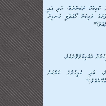
”ﷲ ތިބާއަށް ރަޙްމަތްލައްވާށިއެވެ! މުޢާވިޔާއަކީ ވަޙީގެ ކާތިބެކޭ ނުބުނާނަމޭ، އަދި އެއީ 
މުއުމިންތަކުންގެ ބޮޑުބޭބެއޭވެސް ނުބުނާނަމޭ، އެކަލޭގެފާނުގެ ވެރިކަން ހޯއްދެވީ ކަނޑިން 
ތޯއެވެ؟“ 
ުންނާ އެއްކިބާވެވޭނެއެވެ. 
އަދި އެމީހުންނާއެކު އިށީންދެވިގެންވެސް ނުވާނެއެވެ. އަދި އެމީހުންގެ ކަންކަން 
ެހޭނެއެވެ)“