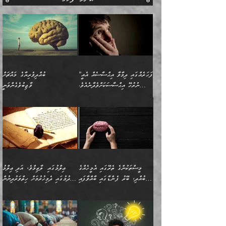
”ފަހަރެއްގައި ދިމާވާ އިޙްސާސެއް އެއީ
ބުއްދިވެރިޔާގެ މައްޗަށް
ނުރުހޭ އިޙްސާސަކަށްވެދާނެއެވެ.
ވާޖިބުވެގެންވަނީ
މިސާލަކަށް ކަމަކާމެދު ބިރުގަތުމެވެ.
”ފަހަރެއްގައި ދިމާވާ
⭐ އިބްނު ޙިއްބާނު (354ހ)
އިޙްސާސެއް އެއީ ނުރުހޭ
ވިދާޅުވިއެވެ: ”ބުއްދިވެރިޔާގެ
އިޙްސާސަކަށްވެދާނެއެވެ.
މައްޗަށް ވާޖިބުވެގެންވަނީ: މި
މިސާލަކަށް ކަމަކާމެދު
ދުނިޔޭގެ ކަންކަމުން އޭނާގެ
ބިރުގަތުމެވެ. ދެން
ޢިލްމު ގަޑުބަޑުކޮށްލާނޭ
އެއިޙްސާސް
ކަންކަމުން އެއްކިބާވުމެވެ. އެއީ
މީސްތަކުންގެ ތެރޭގައި އެމީހެއްގެ
ޢިލްމުގައި ލާޒިމްވެ، އަދި ޢިލްމު
ވަރުގަދަވެގެންވާނަމަ؛
އޭނާއަށް ކުޅަދާނަވީ ވަރަކަށް
ބުއްދި، ބޭރު ފެންޑާގައި ބާއްވާފައި
ހޯދުމުގައި ދެމިހުރުމަށް ހިތްވަރުދިނުން
އެކަމަކާމެދު ނަފުރަތްތެރިވެ،
ޢަމަލުކުރުމުގައި ހުންނާނޭކަމަށް
އޮންނަ މީހުންވެއެވެ.
ބަޔާންކުރުން:
💥 ޝުޢުބާ ބްނުލް ޙައްޖާޖު
🔥އިބްނު ޙިއްބާނު (354ހ)
އަދި އެކަންކުރި މީހަކަށްވެސް
އޮންނަ ޤަޞްދާ އެކުގައިއެވެ.
(160ހ) ވިދާޅުވިއެވެ:
ވިދާޅުވިއެވެ: ”ޢިލްމުގައި
ނަފުރަތުކުރުން
ކޮންމެ ދުއިސައްތަ ޙަދީޘަކުން
”މީސްތަކުންގެ ތެރޭގައި
ލާޒިމްވެ، އަދި ޢިލްމު
މެދުވެރިކުރުވައެވެ. އެއީ
ފަސް ޙަދީޘަށް