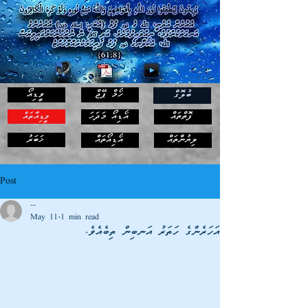
ހޯމް ޕޭޖް
ވީޑިއޯ
ބުލޮގް
ފޮތްތައް
އޯޑިއޯ މަދަހަ
މީޑިއާތައް
ޚަބަރު
ލިޔުންތައް
އޯޑިއޯތައް
Post
--
May 11
1 min read
އަހަރެންގެ ހަތަރު އަނބިން ތިބެއެވެ.