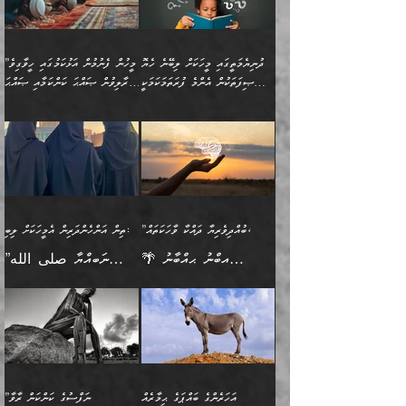
އެމީހެއްގެ ބުއްދި، ބޭރު
ހޯދުމުގައި ދެމިހުރުމަށް
ފިޠުރީގޮތުން ޠަބީޢަތް އެކަމަށް
ޢަމަލުކުރެވުނަސް، އޭރުން
ފެންޑާގައި ބާއްވާފައި އޮންނަ
ހިތްވަރުދިނުން ބަޔާންކުރުން:
ލެނބިގެންވިޔަސްމެއެވެ.
ޢިލްމުގެ ޒަކާތް
މީހުންވެއެވެ. އަނެއްބަޔަކުގެ
ބުއްދިވެރިޔާގެ މައްޗަށް
މިސާލަކަށް އަންހެނާ
އަދާކުރިފަދައިން އޭނާވެއެވެ.
ދުނިޔެމަތީގައި މީހަކަށް ލިބޭނެ ހެޔޮ
”މީހުން ފެނުމުން އަޅުކަމުގައި ހީވާގިވެ
ބުއްދި އެމީހުންނާ
ވާޖިބުވެގެންވަނީ: އޭނާގެ
ފިރިހެނާއަށް ލެނބެއެވެ. ދެން
ދެންފަހެ އެމީހަކު އެއްކޮށް
ޞިފަތަކުން އެންމެ ފުރަތަމަކަމަކީ
މުރާލިވުން ޞައްޙަ ކަންކަމާއި ޞައްޙަ
އެކުގައިވެއެވެ. އަނެއްބަޔަކުގެ
ސިއްރިއްޔާތު އިޞްލާޙުކޮށް
ފިރިހެނާއާމެދު ނުރުހުންވެ
ޖަމަޢަކުރި ޢިލްމަށް
ބުއްދިވެރިކަމެވެ.
ނުވާ ކަންކަން ބަޔާންކުރުން:
🪴 އިބްނު ޙިއްބާނު
🔥އިބްނުލް ޖައުޒީ (597ހ)
ބުއްދިއެއް ނުވެއެވެ. ދެންފަހެ
ނިމުމަށްފަހު ދެން އެއާ
ނަފުރަތްތެރިވާ ކަހަލަ ކަމެއް
ޢަމަލުކުރަން އެމީހަކު
(354ހ) ވިދާޅުވިއެވެ:
ވިދާޅުވިއެވެ: ”މީހުން ފެނުމުން
އެމީހެއްގެ ބުއްދި އެމީހަކާ
ވިއްދައިގެން ޢިލްމު ހޯދަން
އަންހެނާއަށް ދިމާވެ ވަރުގަދަ
ނުކުޅެދުމަކުން އަދި އެ ޢިލްމު
"ދުނިޔެމަތީގައި މީހަކަށް
އަޅުކަމުގައި ހީވާގިވެ
އެކުގައިވާ މީހަކީ: އެމީހަކު
އުޅެ އަދި އެކަމުގައި
އިޙްސާސެއް އޭނާއަށް
ޙިފްޡުކޮށް
ލިބޭނެ ހެޔޮ ޞިފަތަކުން
މުރާލިވުން ޞައްޙަ ކަންކަމާއި
ވާހަކަދެއްކުމުގެ ކުރިން
ދެމިހުރުމެވެ. އެހެނީ ދުނިޔޭގެ
އާދެއެވެ. އަދި އެއާއެކު
އެންމެ ފުރަތަމަކަމަކީ
ޞައްޙަ ނުވާ ކަންކަން
އެމީހަކުގެ ފުށުން އެ ނިކުންނަ
ސަބަބުތަކުން އެއްވެސް
އެއަންހެނ
ބުއްދިވެރިކަމެވެ. އަދި އެއީ
ބަޔާންކުރުން: މީހަކު
އެއްޗެއް ފެންނަ މީހާއެވެ.
ސަބަބަކަށް ސާފުކޮށް
”ބުއްދިވެރިޔާ ދައްކާ ވާހަކަތައް،
ތިން އަންހެންދަރިން އެމީހަކަށް ލިބި:
ﷲ ތަޢާލާ އެކަލާނގެ
ރޭއަޅުކަންކުރާ ބަޔަކާއެކުގައި
ދެންފަހެ އެމީހަކުގެ ބުއްދި
ރަނގަޅަށް ވާޞިލުވެވޭހުށީ
🌴 އިބްނު ޙިއްބާނު
”ނަބިއްޔާ صلى الله
އަޅުތަކުންނަށް ދެއްވި އެންމެ
ރޭގަނޑު ހޭދަކޮށްފާނެއެވެ.
ބޭރު ފެންޑާގައި އޮންނަ
އެކަމުގައި ޢިލްމު ސާފުކޮށް
(354ހ) ވިދާޅުވިއެވެ:
عليه وسلم
ހެޔޮ ރަނގަޅު ކަންތަކުންވާ
ދެން އެމީހުން ރޭގަނޑުގެ ގިނަ
މީހަކީ: ވާހަކަތަކެއް ދައްކާފައި
ޚާލިޞްވެގެންނެވެ. އަދި
”ބުއްދިވެރިޔާ ދައްކާ
ޙަދީޘްކުރެއްވިކަމަށް
ކަމެކެވެ. އެހެންކަމުން އެއާ
ވަޤުތު ނަމާދުކޮށްފާނެއެވެ.
ދެން އޭގެ ފަހުން އެނިކުތް
ބުއްދިވެރިޔަކު ވެއްޖެއްޔާ
ވާހަކަތައް، ޞައްޙަކޮށް
ރިވާކުރެވެއެވެ: "ތިން
އިދިކޮޅު ޞިފައެއް
އަނެއްކޮޅުން މީނާގެ ޢާދައަކީ
އެއްޗެ
ނިންމާނޭކަމަކީ: އެމީހަކު
ސަލާމަތުންވާ ހަށިގަނޑެއް
އަންހެންދަރިން އެމީހަކަށް ލިބި:
ޤާއިމުކޮށްގެން ހުރި މީހަކާ
ސާޢަތެއްވަރު އިރުކޮޅެއް
ކުރާކަމަކާ
ސީދާވާހެން ސީދާވާނެއެވެ.
1-ދެން އެކުދިން
އެކުގައި އިށީންދެ އުޅެގެން
ރޭއަޅުކަންކުރުމެވެ. ދެން މީނާ
އަނެއްކޮޅުން ޖާހިލުމީހާ ދައްކާ
އަދަބުވެރިކުރުވާ 2-އަދި
ﷲ ދެއްވި ނިޢުމަތް
(އެމީހުންނާ އެކުގައި
އަހަރެންގެ ބައްޕަގެ ޙިމާރެއް
”ނަފްސުގެ ކަންކަން ރާވާ