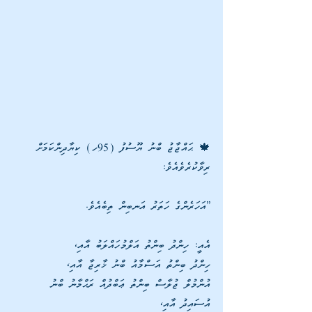
🍁 ޙައްޖާޖު ބްނު ޔޫސުފު (95ހ) ކިޔާދިންކަމަށް 
ރިވާކުރެވެއެވެ:
”އަހަރެންގެ ހަތަރު އަނބިން ތިބެއެވެ. 
އެއީ: ހިންދު ބިންތު އަލްމުހައްލަބު އާއި، 
ހިންދު ބިންތު އަސްމާއު ބްނު ޚާރިޖާ އާއި، 
އުންމުލް ޖުލާސް ބިންތު ޢަބްދުއް ރަޙްމާނު ބްނު 
އުސައިދު އާއި، 