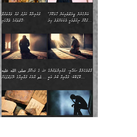
ހޯދުމެވެ. އެހެނ
ޢަހްދު ހިއްޕެވީހެވެ. ކަމަނާ
ގޮތް ވަޒަންކުރަން ބުއްދިއަށް
ބައެކެވެ. އެގޮތުން މަސައްކަތު
ތިމަންނާގެ ދަރިން
(ރަނގަޅު ސީދާ ގޮތުން)
ކުޅަދާނަނުވެއެވެ.
މާހައުލުގައި އުޅޭ ފިރިހެނުން،
އުފާކޮށްދިނުމަށެވެ. ފިރިމިހާގެ
”އަންހެނުން ޒީނަތްތެރިކަން ހާމަކޮށް
މުއުމިނާއާ ކަދުރު ރުއް ވައްތަރުވާ
ފޭވެއްޖެއެވެ! ފޭވެއްޖެއެވެ!
ނަފްސުތަކުގައިވާ ކޮންމެ
ޅިޔަނުންނާ އެކި ގޮތްގޮތުން
ގާތުން އެހެން އަހައިފިނަމަ
ފާޅުކޮށް ނިކުތުމަކީ އެކަކަށްވުރެ ގިނަ
ގޮތްތަކުގެ ތެރޭގައި:
ރަށްތަކަށް ދަތުރުފަތުރުކޮށް،
ޠަބީޢަތަކުންވެސް، އެތައް
އެއްގޮތްވެ، އަދި އެހެން
ބުނާނީ ތިމަންނާގެ
މީހުން އޭގައި ހިއްސާވާ ފާފައެކެވެ.
ތިބާގެ އަންހެން ދަރިފުޅު
🌴 ﷲ ތަޢާލާ
ކުރިއަށް ނިކުމެއުޅުން
ބައިވަރު ޝަހުވަތްތައް
ގޮތްތަކުން ނުރައްކާ
އަނބިމީހާއާއި ޢާއިލާގެ
ޢައުރަނިވާނުކޮށް، ނުވަތަ
ވަޙީކުރެއްވިއެވެ: ( أَلَمۡ
އެކަލޭގެފާނު ކަމަނާއަށް
އެނަފްސު ބަލައިގަންނަ ގޮތަށް
އިތުރުވެއެވެ. އެ ދެމީހުންގެ
ބޭނުންތައް ފުއްދާ
ޒީނަތް ހާމަކޮށްގެން
تَرَ كَیۡفَ ضَرَبَ
ނަހީކުރެއްވިކަމެއް
އަސަރުކުރެއެވެ. އެގޮތުން
މެދުގައި އެއ
ޚަރަދުކުރުމަށެވެ. އަދި ފިރިހެން
ނިކުންނަހިނދު އޭގެ
ٱللَّهُ مَثَلࣰا كَلِمَةࣰ
ނޭނގޭހެއްޔެވެ!؟ ފަހެ ދީނުގެ
ނަފްސަކީ މަތިވެ
ދަރިފުޅު
ހިއްސާއެއް ތިބާއަށްވެއެވެ.
طَیِّبَةࣰ كَشَجَرَةࣲ
ތަނބު އަރިއަޅައިފިނަމަ
ބޮޑުވެގަންނަން ބޭނުންވާ
އަދި ފިތުނަވެރިވާ ކޮންމެ
طَیِّبَةٍ أَصۡلُهَا ثَابِتࣱ
އަންހެނުން މެދުވެރިކޮށް އެ
ނަފްސެއްނަމަ؛
މާތްވެގެންވާ ޞަޙާބީ، މުއުމިންތަކުންގެ
ﷲ ގެ ރަސޫލާ صلى الله عليه
ޒުވާނެއް، އަދި އެއަންހެނާއާ
وَفَرۡعُهَا فِی
ޘާބިތެއް ނުކުރެވޭނެއެވެ! އަދި
މީސްތަކުންގެ މަދަޙަ ތަޢުރީފު
ބޮޑުބޭބެ: މުޢާވިޔާ ބްނު އަބީ
وسلم އާއެކު މުޢާވިޔާގެ ނޭފަތްޕުޅަށް
ދިމާލަށް ބެލުން އަމާޒުކުރާ
ٱلسَّمَاۤءِ ) (إبراهيم
އޭގައި ބާގަނޑެއް ހެދިއްޖެނަމަ
ބަލައިގަތުން މަދުކުރަން
ސުފްޔާނު (60ހ):
ވަތް ހިރަފުސް ވެލިކޮޅެއްވެސް ޢުމަރު
ﷲ ގެ ރަސޫލާ صلى الله
💧އިބްނުލް މުބާރަކު
ކޮންމެ ޒުވާނެއްގެ ފާފަ، އެ
: ٢٤) "اللّه ހެޔޮ ރަނގަޅު
ބްނު ޢަބްދުލް ޢަޒީޒަށްވުރެ ހެޔޮވެ
އަންހެނުންނަކަށް އެ ފޫބައްދާ
ޖެހެއެވެ. އެއީ އެ ޠަބީޢަތާއެކު
عليه وسلم ގެ
(181ހ) އާ
ހިއްސާގައި ހިމެނެއެވެ. އެހެނީ
ކަލިމައެއްގެ މިސާލު، ހެޔޮ
މާތްވެގެންވެއެވެ!“
އިޞްލާޙެއް ނުކުރެވޭނެއެވެ!
މަދަޙަޘަނާ ލިބުމުން؛
ޞަޙާބީންނާމެދު
އެސުވާލުކުރެވުމުން
އެއީ ތިބާގެ އަންހެން
ރަނގަޅު ގަހެއް ފަދައިން
އަންހެނުންގެ ޖިހާދަ
ހެއްލުންތެރިކަމާއި، ބޮޑާކަމާއި،
އަހުލުއްސުންނާގެ ޢަޤީދާއާ
ވިދާޅުވިއެވެ: ”ﷲ ގެ ރަސޫލާ
ދަރިފުޅެވެ. އަދި އެދަރިފުޅު
ޖައްސަވަނީ ކޮންފަދައަކުންކަން
ނަފްސުގެ ޢައިބުތައް ހަނދާނ
ޚިލާފުވުމުގެ ކޮޅުމަތި، އަދި
صلى الله عليه وسلم
ނިވާކޮށް ފަރުދާކުރަން
ތިބާއަށް ނުފެނޭހެއްޔެވެ؟
އެތެރޭގައި ފޮރުވައިގެން އޮތް
އާއެކު މުޢާވިޔާގެ ނޭފަތްޕުޅަށް
ތިބާއަށްވަނީ
އެގަހުގެ މައިގަނޑާއި ބުޑު
އަހަރެން ދެރަވެ ހިތާމަކުރެވޭ ކަމެއް
މީސްތަކުން ޢިލްމުގައިވަނީ އެކި
ނުބައި ފާސިދު ޢަޤީދާ ފާޅުވަނީ
ވަތް ހިރަފުސް ވެލިކޮޅެއްވެސް
އަމުރުވެވިގެންނެވެ. ތިބާ
ރަނގަޅަށް ބިމުގައި ހަރުލާ
އެބަ ދިމާވެއެވެ.
ދަރަޖައާއި ފަންތީގައިއެވެ.