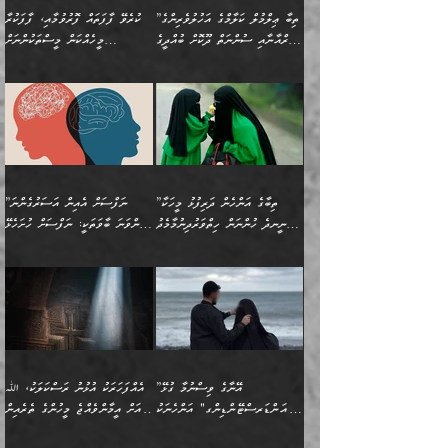
ކަންކަމެއް ނޫނެވެ. ނަމަވެސް
ޤަރާރުތައް ނިންމާ،
ފިކުރުކުރުން މާބޮޑަށް
އެކަމަކު އޭގައި އަހަރުމެން
”ތިބާ ޢިލްމުލް ކަލާމްގެ އަހުލުވެރިންގެ
ކުރެވޭ ފާފަތައް ފޮރުވުމާއި، ފާފަކުރާ
އެއީ ހުށަހެޅި ލައިގަންނަ
އިޚްތިޔާރުކުރަން އެނަފްސު
ދިގުލައިފިނަމަ, ފުރިހަމަ ކުރުން
ތަފްޞީލުކޮށް ބުނަމެވެ.
(ޤުރްއާނާއި ސުންނަތް ދޫކޮށް ބުއްދީގެ
މީހެއްކަން މީސްތަކުންނަށް
ކަންކަމެވެ. މިސާލަކަށް:
ބޭނުންވެއެވެ. ދެން ނަފްސަށް
ޙައްޤުވާ ކަންކަން
ހެޔޮކަންތައް ބެހިގެންދަނީ:
ޙުއްޖަތްތަކާއި ވިސްނުންތައް
އެނގިގެންވުމަށް ނުރުހުންވުމާއި،
އަބޫ ޢުމަރު އަޙްމަދު ބްނު
🌴 އިބްނުލް ޖައުޒީ
ހިތާމަޔާއި އުފަލާއި،
އޭގެ އަވަސްއަރުވާލުމާއި،
ބޭނުންކޮށްގެން ދީނުގެ ކަންކަމުގައި
މީސްތަކުން އޭނާ ނުބައިކޮށްފައި
ފުރިހަމަކުރުން މަނާކުރާ
🔹ސީދާ އެކަމުގައި
މުޙައްމަދު އަލްމާލިކީ
(597ހ) ވިދާޅުވިއެވެ:
ކަންބޮޑުވުމާއި
އަނެއްކޮޅުން ބުއްދި
ވާހަކަދައްކާ މީހުންގެ) މަޖްލިސްތަކަށް
އެއްޗެހިކިޔުމަށް ނުރުހުންވުން
ކަމެއްކަމުގައި:
(ދުނިޔަވީ) ލައްޒަތެއް ނެތް
(429ހ)، ބަޣުދާދުން
”ކުރެވޭ ފާފަތައް ފޮރުވުމާއި،
ޙާޒިރުވިންހެއްޔެވެ؟“
ހުއްދަވެގެންވާކަން ބަޔާންކުރުން:
ހިތްފަސޭހަވުމާއި،
މަޝްޣޫލުކޮށްލާފަދަ އެހެރަ
ރައްކާތެރިކަމުގެ ފިޔަވަޅުތައް
ކަންކަމެވެ. މިސާލަކަށް
ޤައިރަވާނުގެ ރަށަށް އައިހިނދު
ފާފަކުރާ މީހެއްކަން
ބިރުވެރިކަމާއި އަމާންކަމުގެ
އިޙްސާސްތަކާއި ޝުޢޫރުތައް
އެޅުމާއި، ދިމާވެދާނޭ ގޮތ
ނަމާދާއި، ރޯދައާއި، ޙައްޖާއި،
އަބޫ މުޙައްމަދު އިބްނު އަބީ
މީސްތަކުންނަށް
އިޙްސާސާއި، މޮޅިވެރިކަމާއި
ޖަމަޢަވެއްޖެނަމަ, އެހިނދުން
ހަ
ޒައިދު އަލްޤައިރަވާނީ
އެނގިގެންވުމަށް
ހިތްހަމަޖެހުމާއި އެނޫންވެސް
ނުބައި ރައުޔު، އަދި ފަހުން
”ތިބާގެ އަންހެން ދަރިފުޅު މީހަކާ
”ނަފްސަށް އެއިން އަސަރުގެންނަ
(386ހ) އެކަލޭގެފާނާ
ނުރުހުންވުމާއި، މީސްތަކުން
ގިނަ ކަންކަމެވެ. މި
ހިތާމަކުރާނޭ ކަންކަން ބުއްދިން
ނީނދެ ހުންނަން ހިތްވަރުދިނުމާމެދު
ތިންވަނަ ބާވަތަކީ: ނަފްސަށް ހުށަހެޅޭ
ވާހަކަދައްކަވަމުން
އޭނާ ނުބައިކޮށްފައި
ޞިފަތަކުން ކަމެއް ނަފްސުގައި
އިޚްތިޔާރުކުރެއެވެ. އަދި
ތިބާ ހުށިޔާރުވެ ޚަބަރުދާރުވާށެވެ!
ކަންކަމެވެ. (ޝުޢޫރުތަކާއި
އެގޮތަށް ތިމަންނާ ހިތްވަރުދެނީ
އެގޮތުން ނަފްސުގެ
އެއްސެވިއެވެ: ”ތިބާ ޢިލްމުލް
އެއްޗެހިކިޔުމަށް ނުރުހުންވުން
އިޙްސާސްތަކެވެ.)
އަބަދުމެ ހަރުލައިގެން
ފަހަރެއްގައި އެފަދަ ބުއްދިއެއް
ކިހިނެއްހެއްޔެވެ؟ އެކަމަށް
ޠަބީޢަތުގައި ލޯބިވުމާއި
ކަލާމްގެ އަހުލުވެރިންގެ
ހުއްދަވެގެންވާކަން
ދާއިމަކަށް ނުހުރެއެވެ. އެކަމަކު
ބަލިކަށިވެ ގަމާރުވެ
ހިތްވަރުދޭން ބޭނުންކުރާ
ނުރުހުންވުމާއި، އުފާވުމާއި
(ޤުރްއާނާއި ސުންނަތް ދޫކޮށް
ބަޔާންކުރުން: ކުރެވޭ ނުބައި
އެކަންކަން ލައިގަނެފައި
ކޮސްވެގެންވާ ކަމަށް ތުހުމަތުވެ
ފެތުރިގެންވާ ފަސް ގޮތެއް
ދެރަވުންވެއެވެ. މިއީ
ބުއްދީގެ ޙުއްޖަތްތަކާއި
ކަންތައް ފޮރުވާ
އަނެއްކާ ފިލ
އަހަރެން ތިބާއަށް ކިޔާދޭނަމެވެ.
ނަފްސުތަކުގައިވާ ޠަބީޢީ
ވިސްނުންތައް ބޭނުންކޮށްގެން
ވަންހަނާކުރުމަކީ
ތިބާގެ އަންހެން ދަރިފުޅަށް
ޞިފަތަކެކެވެ. ނަމަވެސް
ދީނުގެ ކަންކަމުގައި
ދެއްކުންތެރިކަމެއްކަމުގައި
”އޭނާގެ ވިސްނުމާ ގުޅޭ
އެއްފަހަރަކު އުޅުނު ރަސްކަލަކު، ﷲ
އަދި އެކުއްޖާގެ
އެކަންކަން އިންސާނާއަށް
ވާހަކަދައްކާ މީހުންގެ)
ހީކުރާ މީހަކު ހީކޮށްފާނެއެވެ.
"އަންޑަރސްޓޭންޑިންގ" އަންހެނަކު
އަށް އީމާންވެއްޖެ މީހުންގެ ތެރެއިން
މުސްތަޤްބަލަށް އެކަމުގެ
ޖެހޭހިނދު އެއީ ވަޤުތީ ގޮތުން
މަޖްލިސްތަކަށް
އެކަންވަނީ އެހެންނެއް ނޫނެވެ.
ހޯދަން ވަރުބަލިވެގެން އުޅެއެވެ.
މީހަކު އަތުޖެހިއްޖެނަމަ އެމީހަކު
އޭ އަޚާއެވެ! ތިބާއާ އެއްފަދަ
🌴 ހިޝާމު ބްނު އިސްމާޢީލު