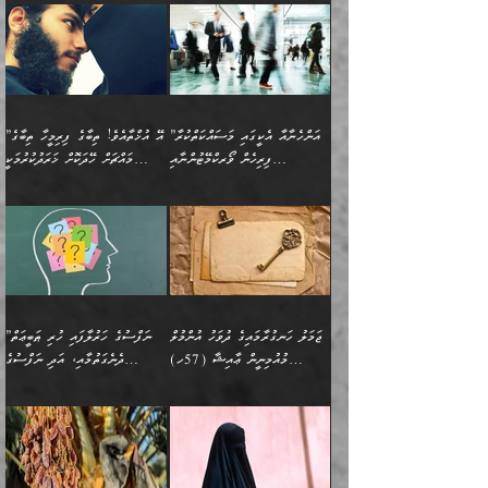
ނުރައްކާ ނޭނގިހުރެވެސް ތިބާ
ހުށަހެޅޭ ޞިފަތަކަކަށްވެއެވެ.
ޞަލީބަށް އެރުވުމަށް އަމުރުކުރަމުން
ޙާޒިރުވިންހެއްޔެވެ؟“ އަބޫ
މަނާވެގެންވާކަމަކީ
ފިރިހެނަކާ މެނުވީ ތިބާގެ
(217ހ) ކިޔާދެއްވިއެވެ:
އެކަމަށް ވެއްޓިފައި
ދެން އޭގެ ޠަބީޢީ
ދިޔައެވެ.
ޢުމަރު ވިދާޅުވިއެވެ:
އިންސާނާއަކީ ވަރަޢަވެރި
ވިސްނުމާ އެއްގޮތްވެ
”އެއްފަހަރަކު އުޅުނު
ވެދާނެއެވެ: 1- އާމްދަނީ
މިންގަނޑަށްވުރެ އެޞިފަތައް
”އާނއެކެވެ. އަހަރެން
މީހެއްކަމުގައި މީހުންނަށް
އަންޑަރސްޓޭންޑު
ރަސްކަލަކު، ﷲ އަށް
ހޯދަން މަސައްކަތްކުރުމާއި
ބޭރުވެއްޖެނަމަ, އެހިސާބުން
ދެފަހަރަކު ޙާޒިރުވީމެވެ. ދެން
ދައްކަންވެގެން، އަދި އޭނާއަކީ
ނުވެވޭނެއެވެ. ދެންފަހެ
އީމާންވެއްޖެ މީހުންގެ ތެރެއިން
ވަޒީފާ އަދާކުރުމުގެ ދަރަޖަ
ބުއްދިއަށް އަސަރުކުރެއެވެ.
އެއަށ
ﷲ ދެކެ ބިރުގަންނަ
އަންހެނާއަށް ބަލާއިރު ތިޔަ
މީހަކު އަތުޖެހިއްޖެނަމަ
ބޮޑުކޮށް މަތިކުރުމެވެ.
ޠަބީޢީ އާދައިގެ މިން ތެރޭގައި
”އަންހެނާއާ އެކީގައި މަސައްކަތްކުރާ
”އޭ އުޚްތާއެވެ! ތިބާގެ ފިރިމީހާ ތިބާގެ
ދެމީހުންގެ ގުޅުމަކީ އެކަކު
އެމީހަކު ޞަލީބަށް އެރުވުމަށް
ޚާއްޞަކޮށް ޑޮކްޓަރީކަމާއި
އެޞިފަތައް ހުރިނަމަ,
ފިރިހެން ވޯރކްމޭޓުންނާއި
މައްޗަށް ހޭދަކޮށް ޚަރަދުކުރުމަކީ
އަނެކަކުގެ ވިސްނުން ފަހުމްވެ
އަމުރުކުރަމުން ދިޔައެވެ. ދެން
އިންޖިނޭރުކަންފަދަ
އެޞިފަތަކަށް އަސަރުކުރުވާ،
ކްލާސްމޭޓުންނަކީ މަރެވެ.
ޢައިބެއް ނޫނެވެ.
ޅިޔަނުންނާއިމެދު ޙަދީޘްގައި
ހަމަ އެގޮތަށް ތިބާގެ
ދޭހަވުމަށްވުރެ މާ މަތީ
ﷲ އަށް އީމާންވާ މީހުންގެ
ވަޒީފާތަކެވެ. އެހެނީ ވަޒީފާ
އޭގެ މައްޗަށް ޙުކުމްކުރާ
އައިސްފައިވަނީ އެއީ މަރު
ބައްޕައާއި، ތިބާގެ ފިރިހެން
ގުޅުމެކެވެ. އެއީ އެކަކު
ތެރެއިން މީހަކު ގެނެވި
އަދާކުރުމުގެ ދަރަޖަ ބޮޑުކޮށް
އެއްޗަކީ ބުއްދިކަމުގައިވެއެވެ.
ކަމުގައިއެވެ. އައުލަވީ
ދަރިފުޅުވެސް ތިބާއަށް
އަނެކަކު ފުރިހަމަކޮށްދޭ
ޞަލީބަށް އެރުވުމަށް
މަތިކުރާ ޒުވާން އަންހެނާ
އެއީ ބުއްދީގައި ޢިލްމާއި،
ޤިޔާސުން އެޙަދީޘްގައި:
ޚަރަދުކޮށްދިނުން ޢައިބަކަށް
ގުޅުމެކެވެ. އެހެންކަމުން،
އަމުރުކުރިހިނދު އޭނާއަށް
ތަޖ
އަންހެނާ ވަޒީފާ އަދާކުރާ
ނުވެއެވެ. އެހުރިހާ
ތިބާގެ ވިސްނުމާއި ޚިޔާލާ
ބުނެވުނެވެ: "ވަޞިއްޔަތެއް
ތަނުގައި އުޅޭ، ފިރިހެނުން
އެންމެންވެސް މުދަލާއި ފައިސާ
އެއްގޮތްވެ ވިސްނޭ އަންހެނަކު
އޮތިއްޔާ ކުރާށެވެ." ދެން އޭނާ
ޖަމަލު ހަނގުރާމައިގެ ދުވަހު އުންމުލް
”ނަފްސުގެ ހަރުލާފައި ހުރި ޠަބީޢަތް
ހިމެނެއެވެ. އެއީ އެމީހުންގެ
އެއްކުރާ މަޤްޞަދެއްކަމުގައި
ހޯދަން ތިބާއަށް ޙާޖަތެއް
ބުނެފިއެވެ: "އަހަރެން
މުއުމިނީން ޢާއިޝާ (57ހ)
ދެނެގަތުމާއި، އަދި ނަފްސުގެ
ވޯރކްމޭޓު އަންހެނާގެ ގާތަށް
ބަލަނީ ތިބާއެވެ. އެގޮތުން
ނުވެއެވެ. ތިބާ ޙާޖަތް
ވަޞިއްޔަތް ކުރާނީ
ނިކުމެވަޑައިގަންނަވަން
އެދުންވެރިކަން ބުއްދިން ވަޒަންކުރުމަށް
”އަންހެނުން ޖިހާދުކުރަން
ނަފްސުގެ ޠަބީޢަތުގެ ހުރި
ވަދެއުޅުން ގިނަވެގެންވާ
ބައްޕަގެ ގާތުގައި: "ތިހާވަރަށް
ޤަޞްދުކުރެއްވިހިނދު އުންމުލް
އެއިން ކުރާ އަސަރު:
ޖެހިގެންވަނީ ތިބާގެ
ކޮންކަމަކަށްހެއްޔެވެ. އަހަރެން
ޖެހޭނެކަމަށްވާނަމަ ﷲ ގެ
ޞިފަތަކަކީ ކޮބައިކަން
ފިރިހެނުންނެވެ. ފަހެ އެމީހުންނީ
ބުރަކޮށް މަސައްކަތްކޮށް
މުއުމިނީން އުންމު ސަލަމާ (61ހ)
ވިސްނުމާއި ޚިޔާލާއެކު ތިބާ
ދުނިޔެއަށް ވެއްދުނީ އަހަރެންގެ
ރަސޫލާ صلى الله عليه
ނޭނގެނީސް، ނަފްސު
އެކަމަނާއަށް ލިޔުއްވިކަމަށް
ޅިޔަނުންނަށްވުރެ އެތައް
ދާއޮހޮރުވަނީ ކީއްވެހޭ"
ބަލައިގަންނަ އަންހެނަކު
ލަފައެއް ނެތިއެވެ. އެތަނުގ
وسلم ކަމަނާއަށް އެކަމަށް
ޝަހުވަތްތައް ނަގައިގަންނަ
ރިވާކުރެވެއެވެ:
ގޮތަކުން ނުރައްކާ ބޮޑު
އަހައިފިނަމަ އޭނާ ބުނާނީ