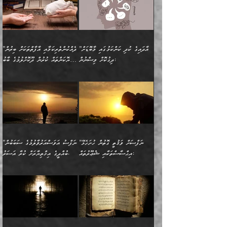
ބޮނޑިކޮށްލައްވާފައި، އުޑާއި
ކަމެކެވެ. އެއީ (ޙަޤީޤަތުގައި)
ކިޔާދެއްވިއެވެ: ”އަހަރެން
އިޙްސާސްތަކުގެ ބާރުމިން ހުރި
އަދަބެކެވެ.“ ދެންނެވުނެވެ:
އެމީހަކުގެ މޫނުމަތި ރީތިވެ،
ދިމާލަށް އިސްތަށިފުޅު
އެ ދެކަންތަކުގެ ދ
އެއްފަހަރަކު ގެއިން
މިންވަރަކުން އިންސާނާގެ
”އެކަން ނެތްނަމަ ދެން
އެކަމަކު ވިސްނުން ކޮށި
ނިކުމެގެންދަނިކޮށް އެއްޗެހި
ޠަބީޢަތަށް އަސަރުކުރެއެވެ...
ކޮންކަމެއްތޯއެވެ؟“
ވެއްޖެނަމަ, އޭނާގެ ނަފްސުގެ
އުފުލުމުގެ މަސައްކަތްކުރާ
ދެން އެއަށްފަހު އެ ޠަބީޢަތުން
ވިދާޅުވިއެވެ: ”އޭނާ
އުނިކަމާހުރެ މޫނުމަތީގެ ހުރި
”އާދައިގެ ކުދި ކަންކަމުގައި މާބޮޑަށް
”ދެއްކުންތެރިކަމާއި އާފާތްތަކަށް ބިރުން
މީހަކާ ދިމާވިއެވެ. އޭނާގެ
ބުއްދިއަށް އަސަރުކުރެއެވެ...
މަޝްވަރާއަށް އަހާނޭ ރަނގަޅު
ރީތިކަން ދާހުއްޓެވެ.
ދިގުކޮށް ވިސްނުން:
ހެޔޮކަންތައް ކުރުން ދޫކޮށްލުމުގެ ބާބު
ސާމާނު އޭރު
މިއަސަރުކުރުމުގެ އަޞްލުގެ
ޞާލިޙު އަޚެކެވެ.“
އެހެންކަމުން ވިސްނުންތެރި
ބަޔާންކުރުން:
އެކަމެއްގައި އެހާ ދިގުކޮށް
🌴 އިބްނުލް ޖައުޒީ
އުފުލަމުންދިޔައެވެ. އޭރު އޭނާ
ފެށުން އައި ގޮތަކީ:
ދެންނެވުނެވެ: ”އެގޮތަށް
މީހާގެ އަތުގައި އެއްޗެއް
ވިސްނުން ޙައްޤުނުވާ
(597ހ) ވިދާޅުވިއެވެ:
ކިޔަމުންދިޔައެވެ: «الْحَمْدُ
ޞައްޙަކޮށްވާ ޠަބީޢަތެއް
ނެތްނަމަ ދެން
ނެތަސް ކަންބޮޑުވެ
ކަންކަމުގައި މާބޮޑަށް
”ދެއްކުންތެރިކަމާއި
لِله، أسْتَغْفِرُ الله»
ބަދަލުކޮށްލާ ގޮތަށް އައި
ކޮންކަމެއްތޯއެވެ؟“
ހިތާމަކުރުމެއް ނެތެވެ. އެހެނީ
ވިސްނުމަކީ ބައްޔެކެވެ.
އާފާތްތަކަށް ބިރުން
އެވެ. އެއަށްވުރެ އިތުރަށް
ލޯބިވާކަހަލަ އިޙްސާސެކެވެ.
ވިދާޅުވިއެވެ: ”ދިގުކޮށް
ބުއްދިވެރިޔާއަށް ތަނ
ފަހަރެއްގައި މިހެންވަނީ
ހެޔޮކަންތައް ކުރުން
އެއްޗެއް ނުކިޔައެވެ. ދެން
ދެން އެ ޠަބީޢަތުން ބުއްދިއަށް
މުހިއްމު ކަންކަމާއި އަދި
ދޫކޮށްލުމުގެ ބާބު
އޭނާ ވަކިތަނަކަށް ދިޔައެވެ.
އަސަރުކުރީއެވެ. ޝަރީޢަތުގައި
”ނަފްސަށް ވަޤުތީ ގޮތުން ހުށަހެޅޭ
”ނަފްސު އަވަސްއަރުވާލުމުގެ ސަބަބުން
މުހިއްމު ނޫންކަންކަމާމެދުވެސް
ބަޔާންކުރުން: ދަންނާށެވެ!
ދެން އޭނާގެ ބުރަކަށީގައި ހުރި
ލޯބިވެވޭކަހަލަ އިޙްސާސްތައް
އިޙްސާސްތަކާއި ޝުޢޫރުތައް:
ބުއްދީގެ އިޚްތިޔާރަށް ކުރާ އަސަރު.
މާބޮޑަށް ސަމާލުވެގެން
މީސްތަކުންގެ ތެރޭގައި،
ސާމާނުތައް ބަހައްޓަންދެން
ގެނައުން މަނައެއް ނުކުރެއެވެ.
ނަފްސަށް ބައިވަރު ވަޤުތީ
ބައެއް ނަފްސުތަކުގެ
ހުށިޔާރުވެގެން އުޅޭ ބައެއް
ދެއްކުންތެރިއަކަށް ވެދާނޭކަމަށް
އަހަރެން ހުރީމެވެ. ދެން
މިސާލަކަށް ބެލުމުގެ
ޞިފަތަކާއި އިޙްސާސްތައް
ޠަބީޢަތުގައި
ނަފްސުތަކުގެ ސަބަބުން
ބިރުން ހެޔޮ ޢަމަލުކުރުން
ބުނެފީމެވެ: "މި ނޫން އެއްޗެއް
ލައްޒަތެވެ. އެކަމަކު
ލިބިގެންވެއެވެ. އެއީ
އަވަސްއަރުވާލުންވެއެވެ. ދެން
ބުއްދިއަށް ކުރާ
ދޫކޮށްލާ މީހުންވެއެވެ. އެއީ
ކިޔަން ތިބާއަށް ރަނގަޅަށް ނ
ޝަރީޢަތުން އެއ
ނަފްސުގައި ހިފެހެއްޓިގެންވާ
ކުޑަ ވަޤުތުކޮޅެއްގެ ތެރޭގައި
އަސަރުންކަމުގައި ވެދާނެއެވެ.
ގޯހެކެވެ. އަދި ޝައިޠާނާއަށް
ލާޒިމް ޠަބީޢަތުގެ ތެރޭގައިވާ
ބުއްދި ލައްވާ ނުރައްކާތެރި
އެފަދަ ކަންކަމާމެދު ވިސްނާ
ވެވޭ އެއްބަސްވުމެކެވެ.