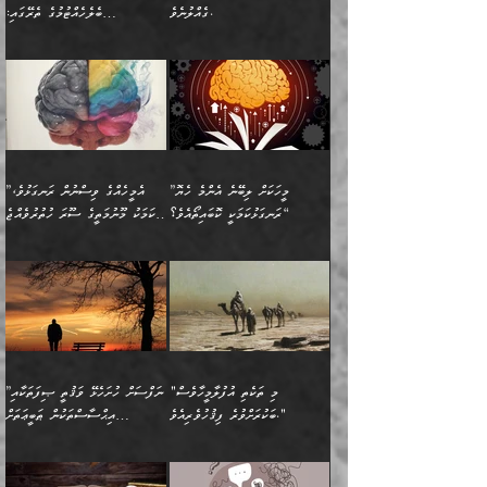
ވާހަކަތައް، ބަލިވެފައިވާ
އެކުދިން ކައިވެނިކުރުވާ 3-
ގަޑުބަޑުކޮށް
ރޭކުރާއިރު) އެމީހުންނާ
ގެއްލުނެވެ.
ބެލެހެއްޓުމުގެ ތެރޭގައި:
ހަށިގަނޑެއް އެގޮތްމިގޮތްވާހެން
އަދި އެކުދިންނަށް ހެޔޮކޮށް
ހުތުރުނުކުރާހުއްޓެވެ...
އެއްގޮތްވެއެވެ. ނުވަތަ އެމީހުން
މަގުފުރެދިފައިވާ ބަޔަކުގެ ކިބައިގައިވާ
🌱 ޖަޢުފަރު ބްނު މުޙައްމަދު
އެމީހުންގެ މަގުފުރެދުމާއި
ފުށޫއަރާ އިދިކީލަވާނެއެވެ. އަދި
ހިތައިފިނަމަ ފަހެ އެމީހަކަށްވަނީ
މޮޅެތި ރިވެތި ކަންކަމަށް ބަލާ
ބުއްދިއާއި ވިސްނުންތެރިކަން
ރޯދަ ހިފާއިރު މީނާވެސް
(148ހ) ކިޔާދެއްވިއެވެ:
އެމޮޅެތި ކަންކަމާ ގުޅުމެއް
ވިސްނުން ދިގު ނުކުރުންވެއެވެ.
ބުއްދިވެރިޔާގެ ބަސްތައް އެއީ
ސުވަރުގެއެވެ." 📖 ސުނަނު
އިތުރުކޮށްދޭނެ ކަމަކީ: އޭނާފަދަ
އެމީހުންނާއެކު ރޯދަހިފައެވެ.
”އަހަރެންގެ ބައްޕަގެ ޙިމާރެއް
ނުވެއެވެ. އެހެނީ ނަފްސަކީ
ކިތަންމެ މަދު
އަބީ ދާވޫދު 📖 ފަހެ ތިބާގެ
(އެހެން ބުއްދިވެރިންނާ)
އެމީހުން
ގެއްލުނެވެ. ދެން ބައްޕަ
ވަޒަންހަމަވާ އެއްޗެއް ނޫނެވެ.
ބަސްތަކެއްވިޔަސް އޭގެ ޤަދަރު
އަންހެން ދަރިން
ގާތްވުމާއި، އެއާ އިދިކޮޅު އިދ
ވިދާޅުވިއެވެ: ”ﷲ ތަޢާލާ
ނަފްސު ކަންކަން
ބޮޑުވެގެންވެއެވެ. އެއީ
ކައިވެނިކުރުވުމުގައި
އަހަރެންނަށް އޭތި އަނބުރާ
މަސްހުނިކޮށްލައެވެ. އެގޮތުން
ފާފަވެރިޔާގެ ކުރިމަތިލުން
ފަރުވާކުޑަކޮށް، ޢާއިލާއެއް
”މީހަކަށް ލިބޭނެ އެންމެ ހެޔޮ
”އެމީހެއްގެ ވިސްނުން ރަނގަޅުވެ،
ރައްދުކުރައްވައިފިނަމަ ފަހެ
މީހަކު ބުރު ސޫރަ ރީތި
ކިތަންމެ ކުޑަކަމެއްވިޔަސް
ބިނާކޮށް ކައިވެންޏެއް
ރަނގަޅުކަމަކީ ކޮބައިތޯއެވެ؟“
އެކަމަކު މޫނުމަތީގެ ސޫރަ ހުތުރުވެއްޖެ
އެކަލާނގެ ރުއްސަވާނޭ
ފުރިހަމަ، މުދާތައް
މީހާ,
އޭގެ މުޞީބާތް ބޮޑުވެގެންވާ
ޤާއިމުކުރުން ދޫކޮށްފައި
🪨 އިބްނުލް މުބާރަކު
☘️ އިބްނު ޙިއްބާނު
ޙަމްދުގެ ބަސްތަކަކުން
ތަނަވަސްވެ، އެކަމަކު އެއާއެކު
ގޮތަށެވެ. އަދި ބުއްދިވެރިކަމުގެ
ކިޔެވުމާއި އެހެން
(181ހ) އަށް ދެންނެވުނެވެ:
(354ހ) ވިދާޅުވިއެވެ:
އަހަރެން އެކަލާނގެއަށް
ޢަޤީދާއާއި ފިކުރު ފުރެދިގެންވާ
ތެރޭގައި: އެއްވެސް ކަ
މަޤްޞަދުތަކުގައި އެކުދިން
”މީހަކަށް ލިބޭނެ އެންމެ ހެޔޮ
”އެމީހެއްގެ ވިސްނުން
ޙަމްދުކުރާހުށީމެވެ.“ ދެން މާ
މީހަކަށް ވެދާނެއެވެ. ދެން
މަޝްޣޫލުކުރުވުމާމެދު ތިބާ
ރަނގަޅުކަމަކީ ކޮބައިތޯއެވެ؟“
ރަނގަޅުވެ، އެކަމަކު
ގިނައިރެއް ނުވެ އޭގެ
މިފަދަ މީހަކުގެ ރީތިކަމާއި
ނަމަނަމަ ސަމާލުވެ
ވިދާޅުވިއެވެ: ”އޭނާގެ
މޫނުމަތީގެ ސޫރަ ހުތުރުވެއްޖެ
އަސްދާނުގޮނޑިއާއި ލަގަނާއި
އޭނާގެ މޮޅެތި ތަކެއްޗަށްޓަކައި
ކިބައިގައިވާ ފުރާ ފުރިހަމަ
މީހާ, ފަހެ އޭނާގެ ނަފްސުގެ
އެކީގައި އޭތި ގެނެވުނެވެ.
ބެލުމަކީ: އޭނާގެ ޢަޤީދާއާއި
"މި ތަކެތި އުފުލާމީހާވެސް
”ނަފްސަށް ހުށަހެޅޭ ވަޤުތީ ޞިފަތަކާއި
ބުއްދިއެވެ.“ ދެންނެވުނެވެ:
(ބުއްދިއާއި ވިސްނުމުގެ)
ދެން އެކަލޭގެފާނު އެއަށް
ޤަބޫލުކުރާ ގޮތްތަކާއި
ބަކުރަށްވުރެ ފިޤުހުވެރިއެވެ."
އިޙްސާސްތަކުން ޠަބީޢަތަށް
”އެގޮތަށް ލިބިގެންނުވިނަމަ
ހެޔޮކަމުން އޭނާގެ މޫނުގެ
ސަވާރުވިއެވެ. އަދި އޭގެ
ފިކުރުވެސް ނަފްސަށް
އަސަރުކުރުން:
🔅 ބަކްރު ބްނު ޢަބްދި ﷲ
ނަފްސަށް ހުށަހެޅިގެން އަންނަ
ދެން ކޮން އެއްޗެއްތޯއެވެ؟“
ހުތުރުކަން ހަނދާން
މައްޗަށް ސީދާވިހިނދު، ހެދުން
ރަނގަޅުކޮށް ޖަރީކޮށްދޭ
އަލްމުޒަނީ (108ހ)
އެކި ވައްތަރުގެ
ވިދާޅުވިއެވެ: ”ރިވެތި ރަނގަޅު
ނައްތާލައެވެ. އަނެއްކޮޅުން