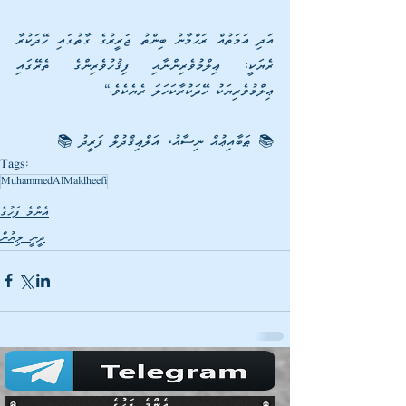
އަދި އަމަތުއް ރަޙްމާނު ބިންތު ޖަރީރުގެ ގާތުގައި ހޭދަކުރާ 
ރެޔަކީ: ޢިލްމުވެރިންނާއި ފިޤުހުވެރިންގެ ތެރޭގައި 
ޢިލްމުވެރިޔަކު ހޭދަކުރާކަހަލަ ރެޔެކެވެ.“
📚 ޠަބާއިޢުއް ނިސާއު، އަލްޢިޤްދުލް ފަރީދު 📚
Tags:
MuhammedAlMaldheefi
އެންމެ ފަހުގެ
ދީނީ ލިޔުން
އެންމެ ފަހުގެ