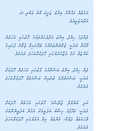
އަމަތުއް ރަޙްމާނު ބިންތު ޖަރީރު ބްނު ޢަބްދި ﷲ 
އަލްބަޖަލީއެވެ.
ދެންފަހެ ހިންދު ބިންތު އަލްމުހައްލަބުގެ ގާތުގައި އަހަރެން 
ރޭކުރާ ރެޔަކީ: ޒުވާނުންތަކެއްގެ ތެރޭގައިވާ ޒުވާން ފުރައިގެ 
ކުއްޖެއް ކުޅެ މަޖާކުރުމުގައި ހޭދަކުރާކަހަލަ ރެޔެކެވެ.
ދެން ހިންދު ބިންތު އަސްމާއުގެ ގާތުގައި އަހަރެން ހޭދަކުރާ 
ރެޔަކީ: ރަސްކަލުންގެ ތެރެއިން ރަސްކަލެއް ހޭދަކުރާކަހަލަ 
ރެޔެކެވެ.
އަދި އުންމުލް ޖުލާސްގެ ގާތުގައި އަހަރެން ހޭދަކުރާ 
ރެޔަކީ: ރަށްފުށު ހިސާބު ބަދަވީއަކު އެހެން ބަދަވީންނާއެކު 
ވާހަކަތައް ދައްކާ، ޅެންތައް ކިޔާ އުޅުމުގައި ހޭދަކުރާކަހަލަ 
ރެޔެކެވެ.