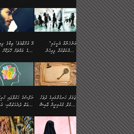
ޢުމަރު ވިދާޅުވިއެވެ:
އިންސާނާއަކީ ވަރަޢަވެރި
އަންހެނަކު ހޯދަން
ތެރެއިން މީހަކު
ނޭނގިހުރެވެސް ތިބާ އެކަމަށް
ދެން އޭގެ ޠަބީޢީ
އޭ އަޚާއެވެ! ތިބާއާ އެއްފަދަ
🌴 ހ
”އާނއެކެވެ. އަހަރެން
މީހެއްކަމުގައި މީހުންނަށް
ވަރުބަލިވެގެން އުޅެއެވެ.
އަތުޖެހިއްޖެނަމަ އެމީހަކު
ވެއްޓިފައި ވެދާނެއެވެ: 1-
މިންގަނޑަށްވުރެ އެޞިފަތަ
ފިރިހެނަކާ މެނުވީ ތިބާގެ
(217ހ) ކިޔާދެއްވިއެވެ
ދެފަހަރަކު ޙާޒިރުވީމެވެ. ދެން
ދައްކަންވެގެން، އަދި އޭނާ
ޞަލީބަށް އެރުވުމަށް
އާމްދަނީ ހޯދަން
ބޭރުވެއްޖެނަމަ, އެހިސާބުނ
ވިސްނުމާ އެއްގޮތްވެ
”އެއްފަހަރަކު އުޅުނު
އެއަށ
ﷲ ދެކެ ބިރުގަންނަ
މަސައްކަތްކުރުމާއި ވަޒީފާ
ބުއްދިއަށް އަސަރުކުރެއެވެ.
އަމުރުކުރަމުން ދިޔައެވެ.
އަންޑަރސްޓޭންޑު
ރަސްކަލަކު، ﷲ އަށް
އަދާކުރުމުގެ ދަރަޖަ ބޮޑުކޮށް
ޠަބީޢީ އާދައިގެ މިން ތެރޭގ
ނުވެވޭނެއެވެ. ދެންފަހެ
އީމާންވެއްޖެ މީހުންގެ ތެރ
މަތިކުރުމެވެ. ޚާއްޞަކޮށް
އެޞިފަތައް ހުރިނަމަ,
އަންހެނާއަށް ބަލާއިރު ތިޔަ
މީހަކު އަތުޖެހިއްޖެނަމަ އެ
”އަންހެނާއާ އެކީގައި
ޑޮކްޓަރީކަމާއި
އެޞިފަތަކަށް އަސަރުކުރުވާ
ދެމީހުންގެ ގުޅުމަކީ އެކަކު
ޞަލީބަށް އެރުވުމަށް
މަސައްކަތްކުރާ ފިރިހެން
ތިބާގެ މައްޗަށް ހޭދަކޮށް
އިންޖިނޭރުކަންފަދަ
އޭގެ މައްޗަށް ޙުކުމްކުރާ
އަނެކަކުގެ ވިސްނުން ފަހުމްވެ
އަމުރުކުރަމުން ދިޔައެވެ. ދ
ވަޒީފާތަކެވެ. އެހެނީ ވަޒީފާ
އެއްޗަކީ ބުއްދިކަމުގައިވެއެ
ވޯރކްމޭޓުންނާއި
ޚަރަދުކުރުމަކީ ޢައިބެއް ނޫނެވެ.
ދޭހަވުމަށްވުރެ މާ މަތީ
ﷲ އަށް އީމާންވާ މީހުންގ
ޅިޔަނުންނާއިމެދު ޙަދީޘްގައި
ހަމަ އެގޮތަށް ތިބާގެ ބައްޕ
އަދާކުރުމުގެ ދަރަޖަ ބޮޑުކޮށް
އެއީ ބުއްދީގައި ޢިލްމާއި،
ކްލާސްމޭޓުންނަކީ މަރެވެ.
ގުޅުމެކެވެ. އެއީ އެކަކު އަނެކަކު
ތެރެއިން މީހަކު ގެނެވި
އައިސްފައިވަނީ އެއީ މަރު
ތިބާގެ ފިރިހެން ދަރިފުޅުވ
މަތިކުރާ ޒުވާން އަންހެނާ
ފުރިހަމަކޮށްދޭ ގުޅުމެކެވެ.
ޞަލީބަށް އެރުވުމަށް
ކަމުގައިއެވެ. އައުލަވީ ޤިޔާސުން
ތިބާއަށް ޚަރަދުކޮށްދިނުން
އެހެންކަމުން، ތިބާގެ
އަމުރުކުރިހިނދު އޭނާއަށް
އެޙަދީޘްގައި: އަންހެނާ ވަޒީފާ
ޢައިބަކަށް ނުވެއެވެ. އެހުރ
ވިސްނުމާއި ޚިޔާލާ އެއްގޮތްވެ
ބުނެވުނެވެ: "ވަޞިއްޔަތެއ
އަދާކުރާ ތަނުގައި އުޅޭ،
އެންމެންވެސް މުދަލާއި ފަ
ވިސްނޭ އަންހެނަކު ހޯދަން
އޮތިއްޔާ ކުރާށެވެ." ދެން 
ފިރިހެނުން ހިމެނެއެވެ. އެއީ
އެއްކުރާ މަޤްޞަދެއްކަމުގައ
ޖަމަލު ހަނގުރާމައިގެ ދުވަހު
”ނަފްސުގެ
ތިބާއަށް ޙާޖަތެއް ނުވެއެވެ.
ބުނެފިއެވެ: "އަހަރެން
އެމީހުންގެ ވޯރކްމޭޓު އަންހެނާގެ
ބަލަނީ ތިބާއެވެ. އެގޮތުން
އުންމުލް މުއުމިނީން ޢާއިޝާ
ޠަބީޢަތް ދެނެގަތުމާއި، އަދ
ތިބާ ޙާޖަތް ޖެހިގެންވަނީ
ވަޞިއްޔަތް ކުރާނީ
ގާތަށް ވަދެއުޅުން ގިނަވެގެންވާ
ބައްޕަގެ ގާތުގައި: "ތިހާވަ
ތިބާގެ ވިސްނުމާއި ޚިޔާލާއެކު
ކޮންކަމަކަށްހެއްޔެވެ. އަހަރ
(57ހ)
ނަފްސުގެ އެދުންވެރިކަން
ފިރިހެނުންނެވެ. ފަހެ އެމީހުންނީ
ބުރަކޮށް މަސައްކަތްކޮށް
”އަންހެނުން ޖިހާދުކުރަން
ނަފްސުގެ ޠަބީޢަތުގެ ހުރި
ތިބާ ބަލައިގަންނަ އަންހެނަކު
ދުނިޔެއަށް ވެއްދުނީ އަހަރ
ނިކުމެވަޑައިގަންނަވަން
ބުއްދިން ވަޒަންކުރުމަށް އ
ޅިޔަނުންނަށްވުރެ އެތައް
ދާއޮހޮރުވަނީ ކީއްވެހޭ"
ޖެހޭނެކަމަށްވާނަމަ ﷲ ގެ
ޞިފަތަކަކީ ކޮބައިކަން
ހޯދުމެވެ. އެހެނ
ލަފައެއް ނެތިއެވެ. އެތަނު
ޤަޞްދުކުރެއްވިހިނދު އުންމުލް
ކުރާ އަސަރު:
ގޮތަކުން ނުރައްކާ ބޮޑު
އަހައިފިނަމަ އޭނާ ބުނާނީ
ރަސޫލާ صلى الله عليه
ނޭނގެނީސް، ނަފްސު
ބައެކެވެ. އެގޮތުން މަސައްކަތު
ތިމަންނާގެ ދަރިން
މުއުމިނީން އުންމު ސަލަމާ