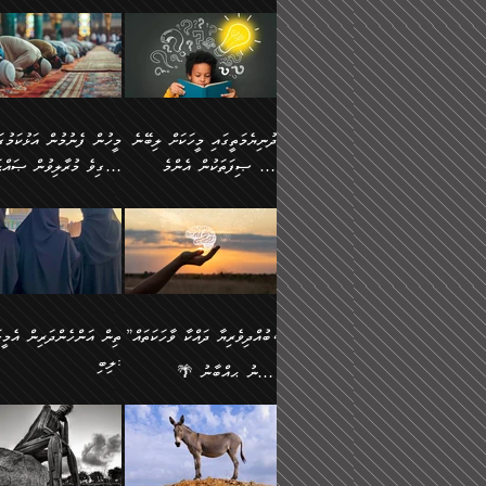
ނަފުރަތުކުރުން
ޢަމަލުކުރުމުގައި ހުންނާނޭކ
💥 ޝުޢުބާ ބްނުލް ޙައްޖާޖު
މީހުންވެއެވެ.
މެދުވެރިކުރުވައެވެ. އެއީ
އޮންނަ ޤަޞްދާ އެކުގައިއެވ
(160ހ) ވިދާޅުވިއެވެ:
ވިދާޅުވިއެވެ: ”ޢިލްމުގައި
ފިޠުރީގޮތުން ޠަބީޢަތް އެކަމަށް
ކޮންމެ ދުއިސައްތަ ޙަދީޘަކ
”މީސްތަކުންގެ ތެރޭގައި
ލާޒިމްވެ، އަދި ޢިލްމު
ލެނބިގެންވިޔަސްމެއެވެ.
ފަސް ޙަދީޘަށް
އެމީހެއްގެ ބުއްދި، ބޭރު
ހޯދުމުގައި ދެމިހުރުމަށް
މިސާލަކަށް އަންހެނާ
ޢަމަލުކުރެވުނަސް، އޭރުން
ފެންޑާގައި ބާއްވާފައި އޮންނަ
ހިތްވަރުދިނުން ބަޔާންކުރު
ފިރިހެނާއަށް ލެނބެއެވެ. ދެން
ޢިލްމުގެ ޒަކާތް އަދާކުރިފަދ
މީހުންވެއެވެ. އަނެއްބަޔަކުގެ
ބުއްދިވެރިޔާގެ މައްޗަށް
ދުނިޔެމަތީގައި މީހަކަށް ލިބޭނެ
ފިރިހެނާއާމެދު ނުރުހުންވެ
އޭނާވެއެވެ. ދެންފަހެ އެމީހ
ބުއްދި އެމީހުންނާ
ވާޖިބުވެގެންވަނީ: އޭނާގެ
ހެޔޮ ޞިފަތަކުން އެންމެ
ހީވާގިވެ މުރާލިވުން ޞައްޙ
ނަފުރަތްތެރިވާ ކަހަލަ ކަމެއް
އެއްކޮށް ޖަމަޢަކުރި ޢިލްމަށ
އެކުގައިވެއެވެ. އަނެއްބަޔަކުގެ
ސިއްރިއްޔާތު އިޞްލާޙުކޮށ
އަންހެނާއަށް ދިމާވެ ވަރުގަދަ
ޢަމަލުކުރަން އެމީހަކު
ފުރަތަމަކަމަކީ ބުއްދިވެރިކަމެވެ.
ކަންކަމާއި ޞައްޙަ ނުވާ
ބުއްދިއެއް ނުވެއެވެ. ދެންފަހެ
ނިމުމަށްފަހު ދެން އެއާ
🪴 އިބްނު ޙިއްބާނު
އިޙްސާސެއް އޭނާއަށް އާދެއެވެ.
ނުކުޅެދުމަކުން އަދި އެ ޢިލ
ކަންކަން ބަޔާންކުރުން:
އެމީހެއްގެ ބުއްދި އެމީހަކާ
ވިއްދައިގެން ޢިލްމު ހޯދަން
(354ހ) ވިދާޅުވިއެވެ:
ވިދާޅުވިއެވެ: ”މީހުން ފެނ
އަދި އެއާއެކު އެއަންހެނ
ޙިފްޡުކޮށް
އެކުގައިވާ މީހަކީ: އެމީހަކު
އަދި އެކަމުގައި ދެމިހުރުމެވ
"ދުނިޔެމަތީގައި މީހަކަށް ލިބޭނެ
އަޅުކަމުގައި ހީވާގިވެ މުރާލ
ވާހަކަދެއްކުމުގެ ކުރިން
އެހެނީ ދުނިޔޭގެ ސަބަބުތަ
ހެޔޮ ޞިފަތަކުން އެންމެ
ޞައްޙަ ކަންކަމާއި ޞައްޙ
އެމީހަކުގެ ފުށުން އެ ނިކުންނަ
އެއްވެސް ސަބަބަކަށް ސާފ
ފުރަތަމަކަމަކީ ބުއްދިވެރިކަމެވެ.
ނުވާ ކަންކަން ބަޔާންކުރު
އެއްޗެއް ފެންނަ މީހާއެވެ.
ރަނގަޅަށް ވާޞިލުވެވޭހުށީ
އަދި އެއީ ﷲ ތަޢާލާ
މީހަކު ރޭއަޅުކަންކުރާ
”ބުއްދިވެރިޔާ ދައްކާ ވާހަކަތައް،
ތިން އަންހެންދަރިން އެމީހަ
ދެންފަހެ އެމީހަކުގެ ބުއްދި ބޭރު
އެކަމުގައި ޢިލްމު ސާފުކޮށ
އެކަލާނގެ އަޅުތަކުންނަށް ދެއްވި
ބަޔަކާއެކުގައި ރޭގަނޑު
ލިބި:
ފެންޑާގައި އޮންނަ މީހަކީ:
ޚާލިޞްވެގެންނެވެ. އަދި
އެންމެ ހެޔޮ ރަނގަޅު
ހޭދަކޮށްފާނެއެވެ. ދެން އެމ
🌴 އިބްނު ޙިއްބާނު
ވާހަކަތަކެއް ދައްކާފައި ދެން
ބުއްދިވެރިޔަކު ވެއްޖެއްޔާ
ކަންތަކުންވާ ކަމެކެވެ.
ރޭގަނޑުގެ ގިނަ ވަޤުތު
(354ހ) ވިދާޅުވިއެވެ:
”ނަބިއްޔާ صلى الله
އޭގެ ފަހުން އެނިކުތް އެއްޗެ
ނިންމާނޭކަމަކީ: އެމީހަކު
އެހެންކަމުން އެއާ އިދިކޮޅު
ނަމާދުކޮށްފާނެއެވެ. އަނެއް
”ބުއްދިވެރިޔާ ދައްކާ ވާހަކަތައް،
عليه وسلم
ކުރާކަމަކާ
ޞިފައެއް ޤާއިމުކޮށްގެން ހުރި
މީނާގެ ޢާދައަކީ ސާޢަތެއްވ
ޞައްޙަކޮށް ސަލާމަތުންވާ
ޙަދީޘްކުރެއްވިކަމަށް
މީހަކާ އެކުގައި އިށީންދެ
އިރުކޮޅެއް ރޭއަޅުކަންކުރުމެ
ހަށިގަނޑެއް ސީދާވާހެން
ރިވާކުރެވެއެވެ: "ތިން