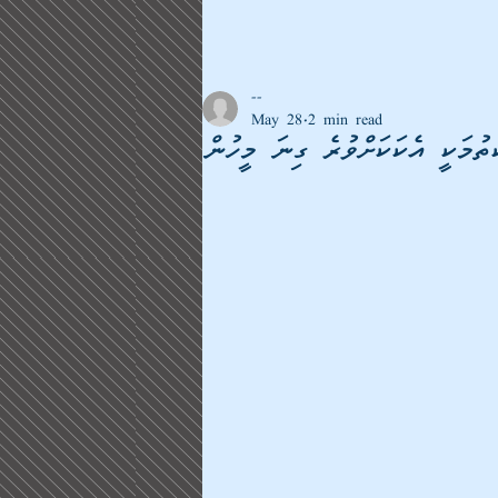
--
May 28
2 min read
ތުމަކީ އެކަކަށްވުރެ ގިނަ މީހުން