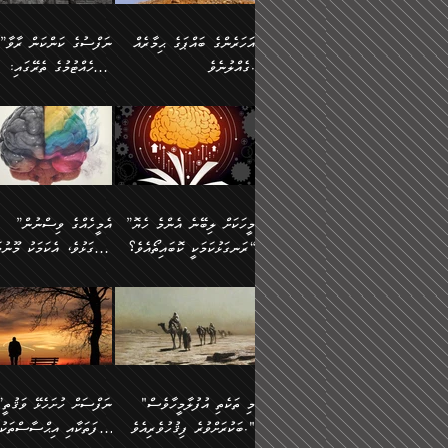
އުޅެގެން ﷲ ދެއްވި ނިޢުމަތް
ދެން މީނާ (އެމީހުންނާ
ސީދާވާނެއެވެ. އަނެއްކޮޅުން
އަންހެންދަރިން އެމީހަކަށް 
ގަޑުބަޑުކޮށް
އެކުގައި ރޭކުރާއިރު) އެމީ
ޖާހިލުމީހާ ދައްކާ ވާހަކަތައް،
1-ދެން އެކުދިން
އަހަރެންގެ ބައްޕަގެ ޙިމާރެއް
”ނަފްސުގެ ކަންކަން ރާވާ
ހުތުރުނުކުރާހުއްޓެވެ...
އެއްގޮތްވެއެވެ. ނުވަތަ އެމ
ބަލިވެފައިވާ ހަށިގަނޑެއް
އަދަބުވެރިކުރުވާ 2-އަދި
ގެއްލުނެވެ.
ބެލެހެއްޓުމުގެ ތެރޭގައި:
ބުއްދިއާއި ވިސްނުންތެރިކަން
ރޯދަ ހިފާއިރު މީނާވެސް
އެގޮތްމިގޮތްވާހެން ފުށޫއަރާ
އިތުރުކޮށްދޭނެ ކަމަކީ: އޭނާފަދަ
އެމީހުންނާއެކު ރޯދަހިފައެވެ
މަގުފުރެދިފައިވާ ބަޔަކުގެ
އިދިކީލަވާނެއެވެ. އަދި
އަދި އެކުދިންނަށް ހެޔޮކޮށް
🌱 ޖަޢުފަރު ބްނު މުޙައްމަދު
އެމީހުންގެ މަގުފުރެދުމާއި
(އެހެން ބުއްދިވެރިންނާ)
އެމީހުން
ކިބައިގައިވާ މޮޅެތި ރިވެތި
ބުއްދިވެރިޔާގެ ބަސްތައް އެއީ
ހިތައިފިނަމަ ފަހެ އެމީހަކަ
(148ހ) ކިޔާދެއްވިއެވެ:
އެމޮޅެތި ކަންކަމާ ގުޅުމެއް
ގާތްވުމާއި، އެއާ އިދިކޮޅު އިދ
ކިތަންމެ މަދު
ކަންކަމަށް ބަލާ ވިސްނުން
ސުވަރުގެއެވެ." 📖 ސުނ
”އަހަރެންގެ ބައްޕަގެ ޙިމާރެއް
ނުވެއެވެ. އެހެނީ ނަފްސަކ
ބަސްތަކެއްވިޔަސް އޭގެ ޤަދަރު
އަބީ ދާވޫދު 📖 ފަހެ ތިބާ
ނުކުރުންވެއެވެ.
ގެއްލުނެވެ. ދެން ބައްޕަ
ވަޒަންހަމަވާ އެއްޗެއް ނޫނ
ބޮޑުވެގެންވެއެވެ. އެއީ
އަންހެން ދަރިން
ވިދާޅުވިއެވެ: ”ﷲ ތަޢާލާ
ނަފްސު ކަންކަން
ފާފަވެރިޔާގެ ކުރިމަތިލުން
ކައިވެނިކުރުވުމުގައި
އަހަރެންނަށް އޭތި އަނބުރާ
މަސްހުނިކޮށްލައެވެ. އެގޮތު
”މީހަކަށް ލިބޭނެ އެންމެ ހެޔޮ
”އެމީހެއްގެ ވިސްނުން
ކިތަންމެ ކުޑަކަމެއްވިޔަސް އޭގެ
ފަރުވާކުޑަކޮށް، ޢާއިލާއެއް
ރައްދުކުރައްވައިފިނަމަ ފަހެ
މީހަކު ބުރު ސޫރަ ރީތި
މުޞީބާތް ބޮޑުވެގެންވާ ގޮތަށެވެ.
ރަނގަޅުކަމަކީ ކޮބައިތޯއެވެ؟“
ރަނގަޅުވެ، އެކަމަކު މޫނުމަ
ބިނާކޮށް ކައިވެންޏެއް
އެކަލާނގެ ރުއްސަވާނޭ ޙަމްދުގެ
ފުރިހަމަ، މުދާތައް ތަނަވަ
އަދި ބުއްދިވެރިކަމުގެ ތެރޭގައި:
ޤާއިމުކުރުން ދޫކޮށްފައި
ސޫރަ ހުތުރުވެއްޖެ މީހާ,
ބަސްތަކަކުން އަހަރެން
އެކަމަކު އެއާއެކު ޢަޤީދާއާއ
🪨 އިބްނުލް މުބާރަކު
☘️ އިބްނު ޙިއްބާނު
އެއްވެސް ކަ
ކިޔެވުމާއި އެހެން
އެކަލާނގެއަށް
ފިކުރު ފުރެދިގެންވާ މީހަކަށ
(181ހ) އަށް ދެންނެވުނެވެ:
(354ހ) ވިދާޅުވިއެވެ:
މަޤްޞަދުތަކުގައި އެކުދިން
ޙަމްދުކުރާހުށީމެވެ.“ ދެން މާ
ވެދާނެއެވެ. ދެން މިފަދަ
”މީހަކަށް ލިބޭނެ އެންމެ ހެޔޮ
”އެމީހެއްގެ ވިސްނުން
މަޝްޣޫލުކުރުވުމާމެދު ތިބާ
ގިނައިރެއް ނުވެ އޭގެ
މީހަކުގެ ރީތިކަމާއި އޭނާގެ
ރަނގަޅުކަމަކީ ކޮބައިތޯއެވެ؟“
ރަނގަޅުވެ، އެކަމަކު މޫނުމަ
ނަމަނަމަ ސަމާލުވެ
އަސްދާނުގޮނޑިއާއި ލަގަނާއި
މޮޅެތި ތަކެއްޗަށްޓަކައި ބެލ
ވިދާޅުވިއެވެ: ”އޭނާގެ
ސޫރަ ހުތުރުވެއްޖެ މީހާ, ފ
އެކީގައި އޭތި ގެނެވުނެވެ. ދެން
އޭނާގެ ޢަޤީދާއާއި ޤަބޫލުކު
ކިބައިގައިވާ ފުރާ ފުރިހަމަ
އޭނާގެ ނަފްސުގެ (ބުއްދިއ
"މި ތަކެތި އުފުލާމީހާވެސް
”ނަފްސަށް ހުށ
އެކަލޭގެފާނު އެއަށް
ގޮތްތަކާއި ފިކުރުވެސް ނަ
ބުއްދިއެވެ.“ ދެންނެވުނެވެ:
ވިސްނުމުގެ) ހެޔޮކަމުން އ
ބަކުރަށްވުރެ ފިޤުހުވެރިއެވެ."
ޞިފަތަކާއި އިޙްސާސްތަކު
ސަވާރުވިއެވެ. އަދި އޭގެ
ރަނގަޅުކޮށް ޖަރީކޮށްދޭ ކަމ
”އެގޮތަށް ލިބިގެންނުވިނަމަ
މޫނުގެ ހުތުރުކަން ހަނދާނ