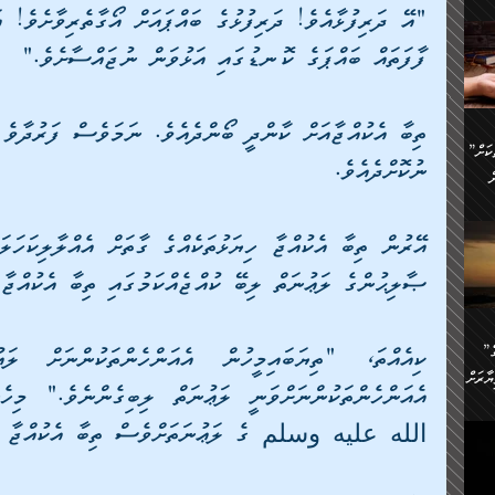
ންނަ
،
ަކުގެ
ފާފަތައް ބައްޕަގެ ކޮނޑުގައި އަޅުވަން ނުޖައްސާށެވެ."
ް
ުގެ
ރި
”ދެއްކުންތެރިކަމާއި އާފާތްތަކަށް
ި
..
ނުކޮށްދެއެވެ. 
ް
ެނީ
ަކަށް
ޞާލިޙުންގެ ލަޢުނަތް ލިބޭ ކުއްޖެއްކަމުގައި ތިބާ އެކުއްޖާ 
.
ް
އަށް
ުރުން:
ައި
”ނަފްސު އަވަސްއަރުވާލުމުގެ
އް
ް
ާރަށް
ެވެ.
ތެވެ.
الله عليه وسلم ގެ ލަޢުނަތަށްވެސް ތިބާ އެކުއްޖާ ތިޔ
ެ.
ެން
ި