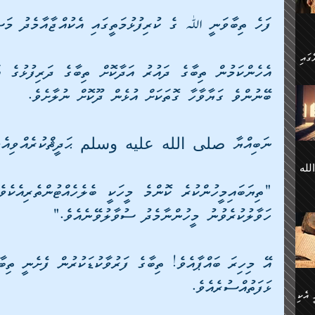
 ގޮތް
ާގެ
ފަހެ ތިބާވަނީ ﷲ ގެ ކުރިފުޅުމަތީގައި އެކުއްޖާއާމެދު މަސ
ަ
ހެން
ބޭނުންވެ ގަޔާވާހާ ގޮތަކަށް އުޅެން ދޫކޮށް ނުލާށެވެ. 
ތަށް
 تَرَ
هُ
َةࣰ
ނަބިއްޔާ صلى الله عليه وسلم ޙަދީޘްކުރެއްވިއެވ
لُهَا
ی
لله
ީފު
هيم
ނގަޅު
އެކު
ް
ހަވާލުކުރެވުނު މީހުންނާމެދު ސުވާލުވޭނެއެވެ."
؛
ުމަރު
މާއި،
ކަން
ިއެވެ:
ދާނ
الله
އޭ މިހިރަ ބައްޕާއެވެ! ތިބާގެ ފަރުވާކުޑަކުރުން ފެށެނީ ތިބ
ު
ޅަފަތުއްސުރެއެވެ.
ް
 އެކި
ުމަރު