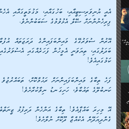
ިޝާމު ބްނު އިސްމާޢީލު
އް
:
އަކީ
ް
ފިރިހެނުންނަށް ސޭލް އެޅުވުމުގެ ސަބަބުންނެވެ. 
ައި
ެއިން
މީހަކު
”އޭ އުޚްތާއެވެ! ތިބާގެ ފިރިމީހާ
،
ެން
ވެ.
ެ
ައާއި،
ކަމުގައިއެވެ! 
 ތަޖ
ެސް
ިހާ
ް
އިސާ
އޭނާ
ކަނބުލޭގެ ތައުބާވެ، ހަށިގަނޑު ނިވާކުރާށެވެ! 
ި
 ހަރުލާފައި ހުރި
ި
ރަށް
ެން
ެންގެ
ެއިން
ގެންދިޔަދޭން އެކުއްޖާ ދޫކޮށް ނުލާށެވެ! 
ގ