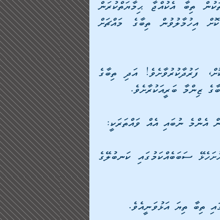
ﷲ ގަންދީ ބުނަމެވެ! ފާފަތަކާއި، ޝިކާރަކުރާ ކުއްތާތަކުން ތިބާ އެކުއްޖާ ޙިމާޔަތްކުރަން 
ކުޅަދާނަކަންހުރެ، ދެން ތިބާ އެކުއްޖާއާމެދު ފަރުވާކުޑަކޮށް އިހުމާލުވުން ތިބާގެ މައްޗަށް 
އެހެންކަމުން ތިބާގެ އަންހެން ދަރިފުޅު އަވަހަށް ނިވާކޮށް، ފަރުދާކުރުވާށެވެ! އަދި ތިބާގެ 
ގެ ޒިންމާ ބަރީއަކުރާށެވެ.
ން އެންމެ ނުބައި އެއް ވައްތަރަކީ:
ކަނބުލޭގެ މައިންބަފައިން ކޮންމެ ދުވަހަކު ފާފަތަކަށް ހުށަހެޅޭ ސަބަބެއްކަމުގައި ކަނބުލޭގެ 
ައި ތިބާ ތިޔަ އަޅުވަނީއެވެ. 