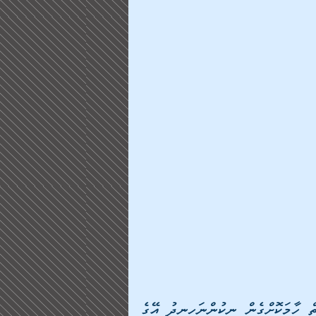
ތިބާގެ އަންހެން ދަރިފުޅު ޢައުރަނިވާނުކޮށް، ނުވަތަ ޒީނަތް ހާމަކޮށްގެން ނިކުންނަހިނދު އޭގެ 