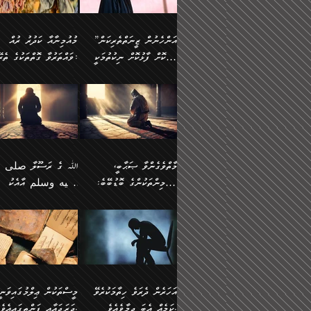
وسلم ކަމަނާއަށް އެކަމަށް
ޝަހުވަތްތައް ނަގައިގަންނަ
މާހައުލުގައި އުޅޭ ފިރިހެނުން،
އުފާކޮށްދިނުމަށެވެ. ފިރިމިހ
(61ހ) އެކަމަނާއަށް
ޢަހްދު ހިއްޕެވީހެވެ. ކަމަނާ
ވަޒަންކުރަން ބުއްދިއަށް
ޅިޔަނުންނާ އެކި ގޮތްގޮތުން
ގާތުން އެހެން އަހައިފިނަމ
(ރަނގަޅު ސީދާ ގޮތުން)
ކުޅަދާނަނުވެއެވެ.
ލިޔުއްވިކަމަށް ރިވާކުރެވެއެވެ:
”އަންހެނުން ޒީނަތްތެރިކަން
މުއުމިނާއާ ކަދުރު ރުއް
އެއްގޮތްވެ، އަދި އެހެން
ބުނާނީ ތިމަންނާގެ
ފޭވެއްޖެއެވެ! ފޭވެއްޖެއެވެ!
ނަފްސުތަކުގައިވާ ކޮންމެ
ހާމަކޮށް ފާޅުކޮށް ނިކުތުމަކީ
ވައްތަރުވާ ގޮތްތަކުގެ ތެރޭގައި:
ގޮތްތަކުން ނުރައްކާ
އަނބިމީހާއާއި ޢާއިލާގެ
ރަށްތަކަށް ދަތުރުފަތުރުކޮށް،
ޠަބީޢަތަކުންވެސް، އެތައް
އިތުރުވެއެވެ. އެ ދެމީހުންގެ
ބޭނުންތައް ފުއްދާ
އެކަކަށްވުރެ ގިނަ މީހުން އޭގައި
ކުރިއަށް ނިކުމެއުޅުން
ބައިވަރު ޝަހުވަތްތައް
ތިބާގެ އަންހެން ދަރިފުޅު
🌴 ﷲ ތަޢާލާ
މެދުގައި އެއ
ޚަރަދުކުރުމަށެވެ. އަދި ފިރި
ހިއްސާވާ ފާފައެކެވެ.
އެކަލޭގެފާނު ކަމަނާއަށް
އެނަފްސު ބަލައިގަންނަ ގޮ
ޢައުރަނިވާނުކޮށް، ނުވަތަ ޒީނަތް
ވަޙީކުރެއްވިއެވެ: ( أَلَمۡ
ދަރިފުޅު
ނަހީކުރެއްވިކަމެއް
އަސަރުކުރެއެވެ. އެގޮތުން
ހާމަކޮށްގެން ނިކުންނަހިނދު
كَیۡفَ ضَرَبَ ٱللَّ
ނޭނގޭހެއްޔެވެ!؟ ފަހެ ދީނުގެ
ނަފްސަކީ މަތިވެ
އޭގެ ހިއްސާއެއް ތިބާއަށްވެއެވެ.
مَثَلࣰا كَلِمَةࣰ طَیِّب
ތަނބު އަރިއަޅައިފިނަމަ
ބޮޑުވެގަންނަން ބޭނުންވާ
އަދި ފިތުނަވެރިވާ ކޮންމެ
كَشَجَرَةࣲ طَیِّبَةٍ أَصۡ
އަންހެނުން މެދުވެރިކޮށް އެ
ނަފްސެއްނަމަ؛
ޒުވާނެއް، އަދި އެއަންހެނާއާ
ثَابِتࣱ وَفَرۡعُهَا فِ
މާތްވެގެންވާ ޞަޙާބީ،
ﷲ ގެ ރަސޫލާ صلى ا
ޘާބިތެއް ނުކުރެވޭނެއެވެ! އަދި
މީސްތަކުންގެ މަދަޙަ ތަޢުރ
ދިމާލަށް ބެލުން އަމާޒުކުރާ
ٱلسَّمَاۤءِ ) (إبرا
މުއުމިންތަކުންގެ ބޮޑުބޭބެ:
عليه وسلم އާއެކު
އޭގައި ބާގަނޑެއް ހެދިއްޖެނަމަ
ބަލައިގަތުން މަދުކުރަން
ކޮންމެ ޒުވާނެއްގެ ފާފަ، އެ
: ٢٤) "اللّه ހެޔޮ ރަ
އަންހެނުންނަކަށް އެ ފޫބައްދާ
ޖެހެއެވެ. އެއީ އެ ޠަބީޢަތާ
މުޢާވިޔާ ބްނު އަބީ ސުފްޔާނު
މުޢާވިޔާގެ ނޭފަތްޕުޅަށް ވަތ
ހިއްސާގައި ހިމެނެއެވެ. އެހެނީ
ކަލިމައެއްގެ މިސާލު، ހެޔޮ
ﷲ ގެ ރަސޫލާ صلى الله
💧އިބްނުލް މުބާރަކު
އިޞްލާޙެއް ނުކުރެވޭނެއެވެ!
މަދަޙަޘަނާ ލިބުމުން
(60ހ):
ހިރަފުސް ވެލިކޮޅެއްވެސް ޢ
އެއީ ތިބާގެ އަންހެން
ރަނގަޅު ގަހެއް ފަދައިން
عليه وسلم ގެ
(181ހ) އާ
އަންހެނުންގެ ޖިހާދަ
ހެއްލުންތެރިކަމާއި، ބޮޑާކަ
ބްނު ޢަބްދުލް ޢަޒީޒަށްވުރެ
ދަރިފުޅެވެ. އަދި އެދަރިފުޅު
ޖައްސަވަނީ ކޮންފަދައަކުން
ޞަޙާބީންނާމެދު
އެސުވާލުކުރެވުމުން ވިދާޅުވ
ނަފްސުގެ ޢައިބުތައް ހަނ
ނިވާކޮށް ފަރުދާކުރަން
ތިބާއަށް ނުފެނޭހެއްޔެވެ؟
ހެޔޮވެ މާތްވެގެންވެއެވެ!“
އަހުލުއްސުންނާގެ ޢަޤީދާއާ
”ﷲ ގެ ރަސޫލާ صلى 
ތިބާއަށްވަނީ އަމުރުވެވިގެންނެވެ.
އެގަހުގެ މައިގަނޑާއި ބުޑ
ޚިލާފުވުމުގެ ކޮޅުމަތި، އަދި
عليه وسلم އާއެކު
ތިބާ އެހެން ކަންތައް
ރަނގަޅަށް ބިމުގައި ހަރުލާ
އެތެރޭގައި ފޮރުވައިގެން އޮތް
މުޢާވިޔާގެ ނޭފަތްޕުޅަށް ވަތ
އަހަރެން ދެރަވެ ހިތާމަކުރެވޭ
މީސްތަކުން ޢިލްމުގައިވަނީ
ނުކޮށްފިނަމަ ތިބާ
ސާބިތުވެފައިވެއެވެ. އަދި
ނުބައި ފާސިދު ޢަޤީދާ ފާޅުވަނީ
ހިރަފުސް ވެލިކޮޅެއްވެސް ޢ
ކަމެއް އެބަ ދިމާވެއެވެ.
ދަރަޖައާއި ފަންތީގައިއެވެ.
ފާފަވެރިވާނެއެވެ. އަދި ތިބާގެ
އެގަހުގެ ގޮފިތައް މައްޗަށް