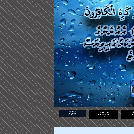
ބުލޮގް
އޯ
އޯޑިއޯތައް