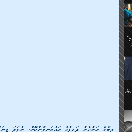
ަމަށް
🔥އިބްނު ޙިއްބާނު (354ހ)
ެ.
ުން
ން:
ައިން
”މީހުން ފެނުމުން އަޅުކަމުގައި
ަކު
ަ
ް
ް
🔥އިބްނުލް ޖައުޒީ (597ހ)
ްމު
 އުޅެ
ުމުން
ެ.
ިވުން
ކުން
ަ
ުކޮށް
ން:
ކަށް
ް
ީހުން
ކޮޅުން
ަރު
ވެ.