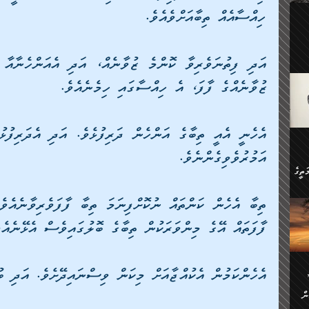
ލިބި:
ހިއްސާއެއް ތިބާއަށްވެއެވެ. 
ހުންނާ
ީހުން
އެކުދިން ކައިވެނިކުރުވާ 3-
.
ށްވަނީ
ޒުވާނެއްގެ ފާފަ، އެ ހިއްސާގައި ހިމެނެއެވެ. 
 ދިގު
ަނު
ީ
ގެ
ެވެ.
ން
އަމުރުވެވިގެންނެވެ. 
ތީގެ
ސްވެ،
ި
ް
ފާފަތައް އޭގެ މިންވަރަކުން ތިބާގެ ބޮލުގައިވެސް އެޅޭނެއެވ
ތީގެ
ުމަކީ:
ަހެ
ރާ
ާއި
އެހެންކަމުން އެކުއްޖާއަށް މިކަން ވިސްނައިދޭށެވެ. އަދި ބ
ަހެޅޭ ވަޤުތީ
ފްސަށް
ޭނާގެ
ން
ެކެވެ.
ް