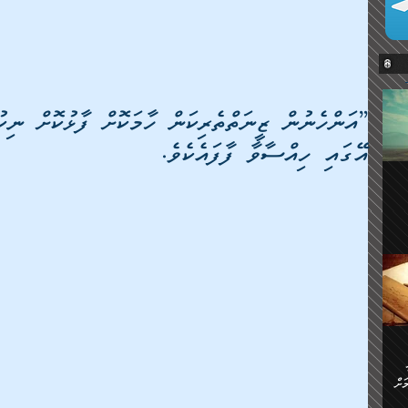
”އަންހެނުން ޒީނަތްތެރިކަން ހާމަކޮށް ފާޅުކޮށް ނިކު
އޭގައި ހިއްސާވާ ފާފައެކެވެ.
ޔޭގެ
ް
ަށް
ަށް