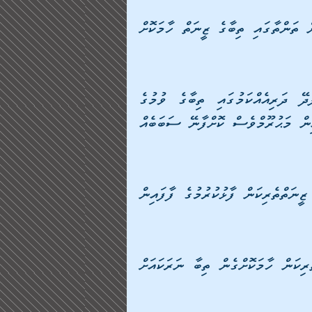
އެއީ ޔުނިވަރިސިޓީއާއި، ބަހުގައާއި، މަގުމަތީގައާއި އެހެން ތަންތާގައި ތިބާގެ ޒީނަތް ހާމަކޮށް 
އޭރުން ސުވަރުގޭގެ މައިންބަފައިންގެ ދަރަޖަތައް އުފުލާދޭ ދަރިއެއްކަމުގައި ތިބާގެ ވުމުގެ 
ބަދަލުގައި، ތިޔަވަނީ އެމީހުން ފަހަރެއްގައި އެސުވަރުގެއިން މަޙުރޫމްވެސް ކޮށްފާނޭ ސަބަބެއް 
ފަހެ ތިބާގެ މައިންބަފައިންނަށް ރަޙުމްކޮށް، ތަބައްރުޖުވެ ޒީނަތްތެރިކަން ފާޅުކުރުމުގެ ފާފައިން 
އޭ މިހިރަ ބައްޕާއެވެ! ތިބާގެ އަންހެން ދަރިފުޅު ޒީނަތްތެރިކަން ހާމަކޮށްގެން ތިބާ ނަރަކައަށް 