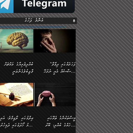
އެންމެ ފަހުގެ
”ފަހަރެއްގައި ދިމާވާ
ބުއްދިވެރިޔާގެ މައްޗަށް
އިޙްސާސެއް އެއީ ނުރުހޭ
ވާޖިބުވެގެންވަނީ
އިޙްސާސަކަށްވެދާނެއެވެ.
”ފަހަރެއްގައި ދިމާވާ
⭐ އިބްނު ޙިއްބާނު
މިސާލަކަށް ކަމަކާމެދު
އިޙްސާސެއް އެއީ ނުރުހޭ
(354ހ) ވިދާޅުވިއެވެ:
ބިރުގަތުމެވެ.
އިޙްސާސަކަށްވެދާނެއެވެ.
”ބުއްދިވެރިޔާގެ މައްޗަށް
މިސާލަކަށް ކަމަކާމެދު
ވާޖިބުވެގެންވަނީ: މި ދުނި
ބިރުގަތުމެވެ. ދެން އެއިޙްސާސް
ކަންކަމުން އޭނާގެ ޢިލްމު
ވަރުގަދަވެގެންވާނަމަ؛
ގަޑުބަޑުކޮށްލާނޭ ކަންކަމުނ
މީސްތަކުންގެ ތެރޭގައި
ޢިލްމުގައި ލާޒިމްވެ، އަދި
އެކަމަކާމެދު ނަފުރަތްތެރިވެ،
އެއްކިބާވުމެވެ. އެއީ އޭނާއ
އެމީހެއްގެ ބުއްދި، ބޭރު
ޢިލްމު ހޯދުމުގައި ދެމިހުރުމ
އަދި އެކަންކުރި މީހަކަށްވެސް
ކުޅަދާނަވީ ވަރަކަށް
ފެންޑާގައި ބާއްވާފައި އޮންނަ
ހިތްވަރުދިނުން ބަޔާންކުރުން: