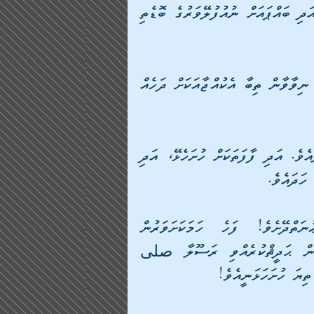
"އޭ ދަރިފުޅާއެވެ! ދަރިފުޅުގެ ބައްޕައަށް އޯގާތެރިވާށެވެ! އަދި ބައްޕައަށް ނުއުފުލޭވަރުގެ ބޮޑެތި 
ތިބާ އެކުއްޖާއަށް ކާންދީ ބޯންދެއެވެ. ނަމަވެސް ފަރުދާވެ ނިވާވާން ތިބާ އެކުއްޖާއަކަށް ދަހެއް 
އޭރުން ތިބާ އެކުއްޖާ ހިޔަޅުތަކެއްގެ ގާތަށް އެއްލާލިކަހަލައެވެ. އަދި ފާފަތަކަށް ހުށަހެޅޭ، އަދި 
ހަދައެވެ. 
ކިއެއްތަ، "ތިޔަބައިމީހުން އެއަންހެންތަކުންނަށް ލަޢުނަތްދޭށެވެ! ފަހެ ހަމަކަށަވަރުން 
އެއަންހެންތަކުންނަށްވަނީ ލަޢުނަތް ލިބިގެންނެވެ." މިހެން ޙަދީޘްކުރެއްވި ރަސޫލާ صلى 
ަ ހުށަހަޅަނީއެވެ!