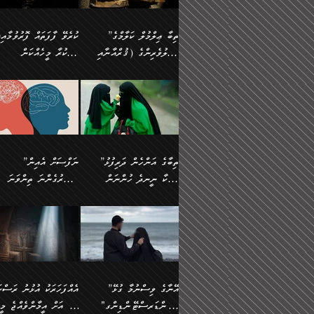
އެފަދަ ކަންކަމާމެދު ވިސްނާ
އޭގައި އަހަރުމެން ތަފްޞީލ
ލާޒިމް ޠަބީޢަތުގެ ތެރޭގައިވާ
ބުއްދި ލައްވާ ނުރައްކާތެރި
ފިކުރުކުރުން މާބޮޑަށް
ބުނަމެވެ. ހެޔޮކަންތައް
ކަންކަމެއް ނޫނެވެ. ނަމަވެސް
ޤަރާރުތައް ނިންމާ،
”ތިބާ ޢިލްމުލް ކަލާމްގެ
ކުރެވޭ ފާފަތައް ފޮރުވުމާއި،
ދިގުލައިފިނަމަ, ފުރިހަމަ ކުރުން
ބެހިގެންދަނީ: 🔹ސީދާ
އެއީ ހުށަހެޅި ލައިގަންނަ
އިޚްތިޔާރުކުރަން އެނަފްސު
އަހުލުވެރިންގެ (ޤުރްއާނާއި
ފާފަކުރާ މީހެއްކަން
ޙައްޤުވާ ކަންކަން
އެކަމުގައި (ދުނިޔަވީ)
ކަންކަމެވެ. މިސާލަކަށް:
ބޭނުންވެއެވެ. ދެން ނަފްސ
ފުރިހަމަކުރުން މަނާކުރާ
ލައްޒަތެއް ނެތް ކަންކަމެވެ
ސުންނަތް ދޫކޮށް ބުއްދީގެ
މީސްތަކުންނަށް
ހިތާމަޔާއި އުފަލާއި،
އޭގެ އަވަސްއަރުވާލުމާއި،
އަބޫ ޢުމަރު އަޙްމަދު ބްނު
🌴 އިބްނުލް ޖައުޒީ
ކަމެއްކަމުގައި: ރައްކާތެރިކަމުގެ
މިސާލަކަށް ނަމާދާއި، ރޯދަ
ޙުއްޖަތްތަކާއި ވިސްނުންތައް
އެނގިގެންވުމަށް
ކަންބޮޑުވުމާއި
އަނެއްކޮޅުން ބުއްދި
މުޙައްމަދު އަލްމާލިކީ
(597ހ) ވިދާޅުވިއެވެ:
ފިޔަވަޅުތައް އެޅުމާއި،
ޙައްޖާއި، ހަ
ބޭނުންކޮށްގެން ދީނުގެ
ނުރުހުންވުމާއި، މީސްތަކުނ
ހިތްފަސޭހަވުމާއި،
މަޝްޣޫލުކޮށްލާފަދަ އެހެރަ
(429ހ)، ބަޣުދާދުން
”ކުރެވޭ ފާފަތައް ފޮރުވުމާއ
ދިމާވެދާނޭ ގޮތ
ބިރުވެރިކަމާއި އަމާންކަމުގެ
އިޙްސާސްތަކާއި ޝުޢޫރުތައ
ކަންކަމުގައި ވާހަކަދައްކާ
އޭނާ ނުބައިކޮށްފައި
ޤައިރަވާނުގެ ރަށަށް އައިހިނދު
ފާފަކުރާ މީހެއްކަން
އިޙްސާސާއި، މޮޅިވެރިކަމާއި
ޖަމަޢަވެއްޖެނަމަ, އެހިނދު
މީހުންގެ) މަޖްލިސްތަކަށް
އެއްޗެހިކިޔުމަށް ނުރުހުންވ
އަބޫ މުޙައްމަދު އިބްނު އަބީ
މީސްތަކުންނަށް
ހިތްހަމަޖެހުމާއި އެނޫންވެސް
ނުބައި ރައުޔު، އަދި ފަހުނ
ޒައިދު އަލްޤައިރަވާނީ
އެނގިގެންވުމަށް
ޙާޒިރުވިންހެއްޔެވެ؟“
ހުއްދަވެގެންވާކަން
”ތިބާގެ އަންހެން ދަރިފުޅު
”ނަފްސަށް އެއިން
ގިނަ ކަންކަމެވެ. މި
ހިތާމަކުރާނޭ ކަންކަން ބުއ
(386ހ) އެކަލޭގެފާނާ
ނުރުހުންވުމާއި، މީސްތަކުނ
ބަޔާންކުރުން:
މީހަކާ ނީނދެ ހުންނަން
އަސަރުގެންނަ ތިންވަނަ
ޞިފަތަކުން ކަމެއް ނަފްސުގައި
އިޚްތިޔާރުކުރެއެވެ. އަދި
ވާހަކަދައްކަވަމުން
އޭނާ ނުބައިކޮށްފައި
އަބަދުމެ ހަރުލައިގެން ދާއިމަކަށް
ފަހަރެއްގައި އެފަދަ ބުއްދިއ
ހިތްވަރުދިނުމާމެދު ތިބާ
ބާވަތަކީ: ނަފްސަށް ހުށަހެ
އެއްސެވިއެވެ: ”ތިބާ ޢިލްމުލް
އެއްޗެހިކިޔުމަށް ނުރުހުންވ
އެގޮތަށް ތިމަންނާ ހިތްވަރުދެނީ
އެގޮތުން ނަފްސުގެ ޠަބީޢަތ
ނުހުރެއެވެ. އެކަމަކު އެކަންކަން
ބަލިކަށިވެ ގަމާރުވެ
ހުށިޔާރުވެ ޚަބަރުދާރުވާށެވެ!
ކަންކަމެވެ. (ޝުޢޫރުތަކާއި
ކަލާމްގެ އަހުލުވެރިންގެ
ހުއްދަވެގެންވާކަން
ކިހިނެއްހެއްޔެވެ؟ އެކަމަށް
ލޯބިވުމާއި ނުރުހުންވުމާއި،
ލައިގަނެފައި އަނެއްކާ ފިލ
ކޮސްވެގެންވާ ކަމަށް ތުހުމަ
އިޙްސާސްތަކެވެ.)
(ޤުރްއާނާއި ސުންނަތް ދޫކޮށް
ބަޔާންކުރުން: ކުރެވޭ ނުބަ
ހިތްވަރުދޭން ބޭނުންކުރާ
އުފާވުމާއި ދެރަވުންވެއެވެ.
ބުއްދީގެ ޙުއްޖަތްތަކާއި
ކަންތައް ފޮރުވާ ވަންހަނާކު
ފެތުރިގެންވާ ފަސް ގޮތެއް
ނަފްސުތަކުގައިވާ ޠަބީޢީ
ވިސްނުންތައް ބޭނުންކޮށްގެން
ދެއްކުންތެރިކަމެއްކަމުގައި 
އަހަރެން ތިބާއަށް ކިޔާދޭނަމެވެ.
ޞިފަތަކެކެވެ. ނަމަވެސް
ދީނުގެ ކަންކަމުގައި ވާހަކަދައްކާ
މީހަކު ހީކޮށްފާނެއެވެ.
ތިބާގެ އަންހެން ދަރިފުޅަށް އަދި
އެކަންކަން އިންސާނާއަށް
”އޭނާގެ ވިސްނުމާ ގުޅޭ
އެއްފަހަރަކު އުޅުނު ރަސްކަ
މީހުންގެ) މަޖްލިސްތަކަށް
އެކަންވަނީ އެހެންނެއް ނޫނ
އެކުއްޖާގެ މުސްތަޤްބަލަށް
ޖެހޭހިނދު އެއީ ވަޤުތީ ގޮތ
"އަންޑަރސްޓޭންޑިންގ"
ﷲ އަށް އީމާންވެއްޖެ މީހ
ޙާޒިރުވިންހެއްޔެވެ؟“ އަބޫ
މަނާވެގެންވާކަމަކީ
އެކަމުގެ ނުރައްކާ
ހުށަހެޅޭ ޞިފަތަކަކަށްވެއެވ