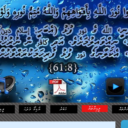
މީޑިއާތައް
ުންތައް
ޚަބަރު
އޯޑިއޯ މަދަހަ
ވީޑި