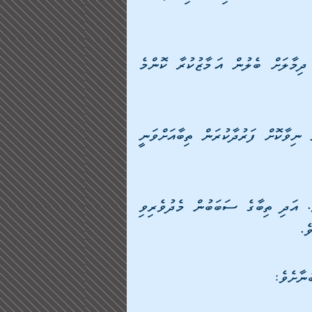
އަދި ފިތުނަވެރިވާ ކޮންމެ ޒުވާނެއް، އަދި އެއަންހެނާއާ ދިމާލަށް ބެލުން އަމާޒުކުރާ ކޮންމެ 
އެހެނީ އެއީ ތިބާގެ އަންހެން ދަރިފުޅެވެ. އަދި އެދަރިފުޅު ނިވާކޮށް ފަރުދާކުރަން ތިބާއަށްވަނީ 
ތިބާ އެހެން ކަންތައް ނުކޮށްފިނަމަ ތިބާ ފާފަވެރިވާނެއެވެ. އަދި ތިބާގެ ސަބަބުން މެދުވެރިވި 
ެ. 
ުނާށެވެ: 