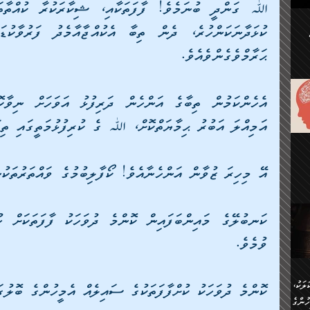
ުކޮށް
ޙަރާމްވެގެންވެއެވެ. 
ަށް
.
އާއި،
ް
ި،
ް
އަމިއްލަ އަބުރު ޙިމާޔަތްކޮށް، ﷲ ގެ ކުރިފުޅުމަތީގައި ތިބާ
ން
ުން
ް
ްދިން
ް
އޭ މިހިރަ ޒުވާން އަންހެނާއެވެ! ކޯފާލިބުމުގެ ވައްތަރުތަކު
ެއް
ޅޭ
ުން
ުގައި
ތުވެ
އި
 މިއީ
ވުމެވެ. 
ރުމަކީ
ހީކުރާ
ލަކު،
ކޮންމެ ދުވަހަކު ކުށްފާފަތަކުގެ ސައިލެއް އެމީހުންގެ ބޮލުގ
ެވެ.
ުން
ުންގެ
ެ.