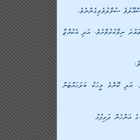
ްއޫލުވެ ސުވާލުވެވިގެންނެވެ. 
އެހެންކަމުން ތިބާގެ ދައުރު އަދާކޮށް ތިބާގެ ދަރިފުޅުގެ ޢައުރަ ނިވާކުރުވާށެވެ. އަދި އެކުއްޖާ 
ެ:
"ތިޔަބައިމީހުންކުރެ ކޮންމެ މީހަކީ ބެލެހެއްޓުންތެރިއެކެވެ. އަދި ކޮންމެ މީހަކު ބަލަހައްޓަން 
ާގެ އަންހެން ދަރިފުޅު 