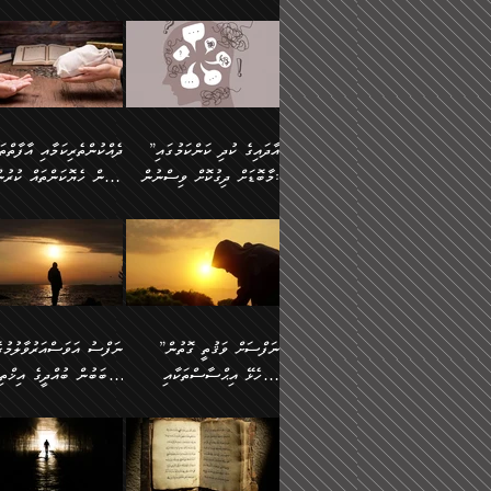
މައްޗަށް ސީދާވިހިނދު، ހެދުން
އެއީ (ޙަޤީޤަތުގައި) އެ
ޠަބީޢަތަށް އަސަރުކުރުން:
ދެން ކޮން އެއްޗެއްތޯއެވެ؟“
ނައްތާލައެވެ. އަނެއްކޮޅުން
🔅 ބަކްރު ބްނު ޢަބްދި ﷲ
ނަފްސަށް ހުށަހެޅިގެން އަ
ބޮނޑިކޮށްލައްވާފައި، އުޑާއި
ދެކަންތަކުގެ ދ
ވިދާޅުވިއެވެ: ”ރިވެތި ރަނގަޅު
އެމީހަކުގެ މޫނުމަތި ރީތިވެ
އަލްމުޒަނީ (108ހ)
އެކި ވައްތަރުގެ އިޙްސާސްތ
ދިމާލަށް އިސްތަށިފުޅު
އަދަބެކެވެ.“ ދެންނެވުނެވެ:
އެކަމަކު ވިސްނުން ކޮށި
ކިޔާދެއްވިއެވެ: ”އަހަރެން
ބާރުމިން ހުރި މިންވަރަކުނ
”އެކަން ނެތްނަމަ ދެން
ވެއްޖެނަމަ, އޭނާގެ ނަފްސ
އެއްފަހަރަކު ގެއިން
އިންސާނާގެ ޠަބީޢަތަށް
ކޮންކަމެއްތޯއެވެ؟“
އުނިކަމާހުރެ މޫނުމަތީގެ ހު
ނިކުމެގެންދަނިކޮށް އެއްޗެހި
އަސަރުކުރެއެވެ... ދެން
ވިދާޅުވިއެވެ: ”އޭނާ
ރީތިކަން ދާހުއްޓެވެ.
އުފުލުމުގެ މަސައްކަތްކުރާ މީހަކާ
އެއަށްފަހު އެ ޠަބީޢަތުން
”އާދައިގެ ކުދި ކަންކަމުގައި
މަޝްވަރާއަށް އަހާނޭ ރަނގަޅު
އެހެންކަމުން ވިސްނުންތެރ
ދިމާވިއެވެ. އޭނާގެ ސާމާނު އޭރު
ބުއްދިއަށް އަސަރުކުރެއެވެ.
މާބޮޑަށް ދިގުކޮށް ވިސްނުން:
ބިރުން ހެޔޮކަންތައް ކުރުނ
ޞާލިޙު އަޚެކެވެ.“
މީހާގެ އަތުގައި އެއްޗެއް
އުފުލަމުންދިޔައެވެ. އޭރު އޭނާ
މިއަސަރުކުރުމުގެ އަޞްލުގެ
ދެންނެވުނެވެ: ”އެގޮތަށް
ނެތަސް ކަންބޮޑުވެ
ދޫކޮށްލުމުގެ ބާބު ބަޔާންކުރުން:
ކިޔަމުންދިޔައެވެ: «الْحَمْدُ
ފެށުން އައި ގޮތަކީ:
އެކަމެއްގައި އެހާ ދިގުކޮށް
🌴 އިބްނުލް ޖައުޒީ
ނެތްނަމަ ދެން
ހިތާމަކުރުމެއް ނެތެވެ. އެހ
لِله، أسْتَغْفِرُ الله»
ޞައްޙަކޮށްވާ ޠަބީޢަތެއް
ވިސްނުން ޙައްޤުނުވާ
(597ހ) ވިދާޅުވިއެވެ:
ކޮންކަމެއްތޯއެވެ؟“
ބުއްދިވެރިޔާއަށް ތަނ
އެވެ. އެއަށްވުރެ އިތުރަށް
ބަދަލުކޮށްލާ ގޮތަށް އައި
ކަންކަމުގައި މާބޮޑަށް
”ދެއްކުންތެރިކަމާއި އާފާތްތ
ވިދާޅުވިއެވެ: ”ދިގުކޮށް
އެއްޗެއް ނުކިޔައެވެ. ދެން އޭނާ
ލޯބިވާކަހަލަ އިޙްސާސެކެވެ
ވިސްނުމަކީ ބައްޔެކެވެ.
ބިރުން ހެޔޮކަންތައް ކުރުނ
ވަކިތަނަކަށް ދިޔައެވެ. ދެން
ދެން އެ ޠަބީޢަތުން ބުއްދި
ފަހަރެއްގައި މިހެންވަނީ
ދޫކޮށްލުމުގެ ބާބު ބަޔާންކ
އޭނާގެ ބުރަކަށީގައި ހުރި
އަސަރުކުރީއެވެ. ޝަރީޢަތުގ
މުހިއްމު ކަންކަމާއި އަދި
ދަންނާށެވެ! މީސްތަކުންގެ
”ނަފްސަށް ވަޤުތީ ގޮތުން
ސާމާނުތައް ބަހައްޓަންދެން
ލޯބިވެވޭކަހަލަ އިޙްސާސްތަ
މުހިއްމު ނޫންކަންކަމާމެދުވެސް
ތެރޭގައި، ދެއްކުންތެރިއަކަށ
ހުށަހެޅޭ އިޙްސާސްތަކާއި
ސަބަބުން ބުއްދީގެ އިޚްތިޔ
އަހަރެން ހުރީމެވެ. ދެން
ގެނައުން މަނައެއް ނުކުރެއ
މާބޮޑަށް ސަމާލުވެގެން
ވެދާނޭކަމަށް ބިރުން ހެޔޮ
ބުނެފީމެވެ: "މި ނޫން އެއްޗެއް
މިސާލަކަށް ބެލުމުގެ ލައްޒަ
ޝުޢޫރުތައް:
ކުރާ އަސަރު.
ހުށިޔާރުވެގެން އުޅޭ ބައެއް
ޢަމަލުކުރުން ދޫކޮށްލާ
ނަފްސަށް ބައިވަރު ވަޤުތީ
ބައެއް ނަފްސުތަކުގެ
ކިޔަން ތިބާއަށް ރަނގަޅަށް ނ
އެކަމަކު ޝަރީޢަތުން އެއ
ނަފްސުތަކުގެ ސަބަބުން
މީހުންވެއެވެ. އެއީ ގޯހެކެވ
ޞިފަތަކާއި އިޙްސާސްތައް
ޠަބީޢަތުގައި
ބުއްދިއަށް ކުރާ
އަދި ޝައިޠާނާއަށް ވެވޭ
ލިބިގެންވެއެވެ. އެއީ
އަވަސްއަރުވާލުންވެއެވެ. ދ
އަސަރުންކަމުގައި ވެދާނެއެވެ.
އެއްބަސްވުމެކެވެ. އެކަމަކު
ނަފްސުގައި ހިފެހެއްޓިގެންވާ
ކުޑަ ވަޤުތުކޮޅެއްގެ ތެރޭގައ