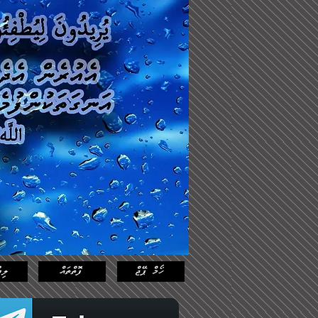
Log In
Featured
Posts
ހޯމް ޕޭޖް
ފޮތްތައް
ލިޔ