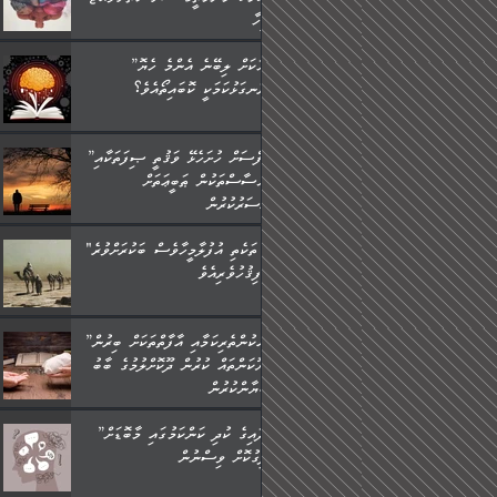
މީހާ,
”މީހަކަށް ލިބޭނެ އެންމެ ހެޔޮ
ރަނގަޅުކަމަކީ ކޮބައިތޯއެވެ؟“
”ނަފްސަށް ހުށަހެޅޭ ވަޤުތީ ޞިފަތަކާއި
އިޙްސާސްތަކުން ޠަބީޢަތަށް
އަސަރުކުރުން:
"މި ތަކެތި އުފުލާމީހާވެސް ބަކުރަށްވުރެ
ފިޤުހުވެރިއެވެ."
”ދެއްކުންތެރިކަމާއި އާފާތްތަކަށް ބިރުން
ހެޔޮކަންތައް ކުރުން ދޫކޮށްލުމުގެ ބާބު
ބަޔާންކުރުން:
”އާދައިގެ ކުދި ކަންކަމުގައި މާބޮޑަށް
ދިގުކޮށް ވިސްނުން: