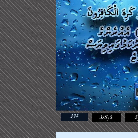
ބުލޮގް
އޯ
އޯޑިއޯތައް