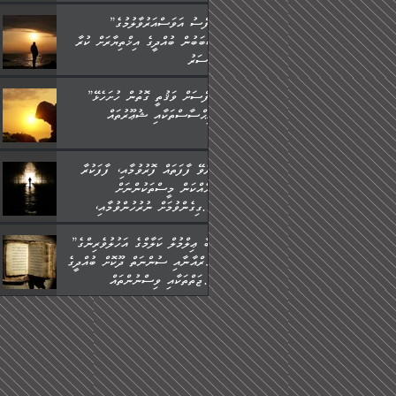
”ނަފްސު އަވަސްއަރުވާލުމުގެ
ސަބަބުން ބުއްދީގެ އިޚްތިޔާރަށް ކުރާ
އަސަރު.
”ނަފްސަށް ވަޤުތީ ގޮތުން ހުށަހެޅޭ
އިޙްސާސްތަކާއި ޝުޢޫރުތައް:
ކުރެވޭ ފާފަތައް ފޮރުވުމާއި، ފާފަކުރާ
މީހެއްކަން މީސްތަކުންނަށް
އެނގިގެންވުމަށް ނުރުހުންވުމާއި،
މީސްތަކުން އޭނާ ނުބައިކޮށްފައި
”ތިބާ ޢިލްމުލް ކަލާމްގެ އަހުލުވެރިންގެ
އެއްޗެހިކިޔުމަށް ނުރުހުންވުން
(ޤުރްއާނާއި ސުންނަތް ދޫކޮށް ބުއްދީގެ
ހުއްދަވެގެންވާކަން ބަޔާންކުރުން:
ޙުއްޖަތްތަކާއި ވިސްނުންތައް
ބޭނުންކޮށްގެން ދީނުގެ ކަންކަމުގައި
ވާހަކަދައްކާ މީހުންގެ) މަޖްލިސްތަކަށް
ޙާޒިރުވިންހެއްޔެވެ؟“