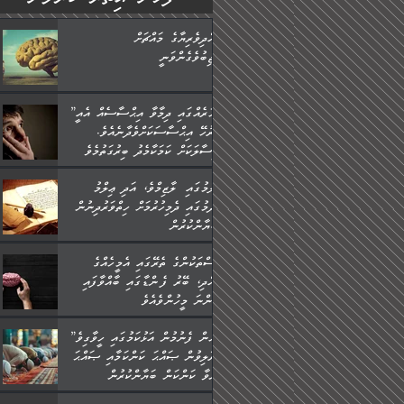
ބުއްދިވެރިޔާގެ މައްޗަށް
ވާޖިބުވެގެންވަނީ
”ފަހަރެއްގައި ދިމާވާ އިޙްސާސެއް އެއީ
ނުރުހޭ އިޙްސާސަކަށްވެދާނެއެވެ.
މިސާލަކަށް ކަމަކާމެދު ބިރުގަތުމެވެ.
ޢިލްމުގައި ލާޒިމްވެ، އަދި ޢިލްމު
ހޯދުމުގައި ދެމިހުރުމަށް ހިތްވަރުދިނުން
ބަޔާންކުރުން:
މީސްތަކުންގެ ތެރޭގައި އެމީހެއްގެ
ބުއްދި، ބޭރު ފެންޑާގައި ބާއްވާފައި
އޮންނަ މީހުންވެއެވެ.
”މީހުން ފެނުމުން އަޅުކަމުގައި ހީވާގިވެ
މުރާލިވުން ޞައްޙަ ކަންކަމާއި ޞައްޙަ
ނުވާ ކަންކަން ބަޔާންކުރުން: