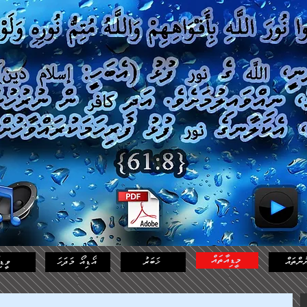
މީޑިއާތައް
ުންތައް
ޚަބަރު
އޯޑިއޯ މަދަހަ
ވީޑި