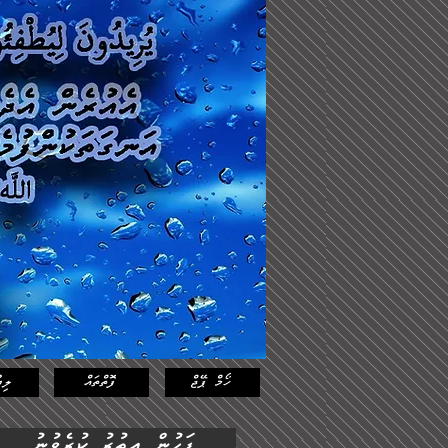
Log In
Featured
Posts
ހޯމް ޕޭޖް
ފޮތްތައް
ލިޔ
ފަހުން އިތުރު ކުރެވުނު