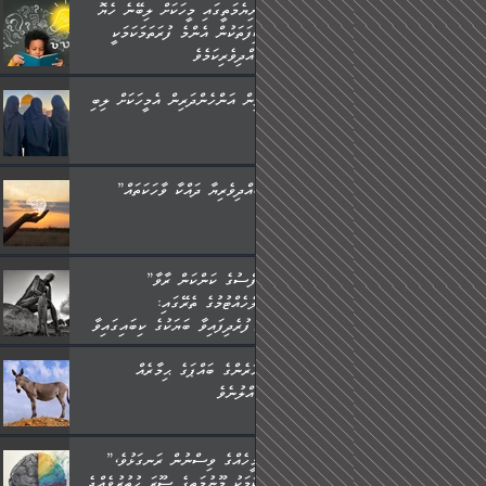
ދުނިޔެމަތީގައި މީހަކަށް ލިބޭނެ ހެޔޮ
ޞިފަތަކުން އެންމެ ފުރަތަމަކަމަކީ
ބުއްދިވެރިކަމެވެ.
ތިން އަންހެންދަރިން އެމީހަކަށް ލިބި:
”ބުއްދިވެރިޔާ ދައްކާ ވާހަކަތައް،
”ނަފްސުގެ ކަންކަން ރާވާ
ބެލެހެއްޓުމުގެ ތެރޭގައި:
މަގުފުރެދިފައިވާ ބަޔަކުގެ ކިބައިގައިވާ
މޮޅެތި ރިވެތި ކަންކަމަށް ބަލާ
އަހަރެންގެ ބައްޕަގެ ޙިމާރެއް
ވިސްނުން ދިގު ނުކުރުންވެއެވެ.
ގެއްލުނެވެ.
”އެމީހެއްގެ ވިސްނުން ރަނގަޅުވެ،
އެކަމަކު މޫނުމަތީގެ ސޫރަ ހުތުރުވެއްޖެ