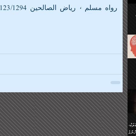
ުކޮށް
رواه مسلم ، رياض الصالحين 123/1294
ަށް
.
އާއި،
ް
ި،
ް
ން
ުން
ް
ްދިން
ް
ެއް
ޅޭ
ުން
ުގައި
ތުވެ
އި
 މިއީ
ރުމަކީ
ހީކުރާ
ލަކު،
ެވެ.
ުން
ުންގެ
ެ.