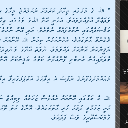
ލިބި:
ހުންނާ
" ﷲ ގެ މަގުގައި ޖިހާދު ކުރުމަށް ނުކުމެއްޖެ މީހާގެ 
ީހުން
ވަތަޢާލާ އުފުއްލަވައެވެ. އެހެނީ އޭނާ ﷲގެ މަގުގައި ޖިހ
އެކުދިން ކައިވެނިކުރުވާ 3-
.
މަޤުޞަދެއްގައި ނުކުމެފައެއް ނުވެއެވެ. އަދި އޭނާ ނުކުމ
ށްވަނީ
ވެގެންވާ ޙާލުގައެވެ. އެހެންކަމުން ތިމަން ﷲ އޭނާއަށް ސ
 ދިގު
ަނު
ީ
ގެ
ެވެ.
ޔަޤީންކަން އޭނާއަށް ދެއްވަމެވެ. ނުވަތަ އޭނާގެ މަންޒިލަ
މުދަލައިގެން އެނބުރި ފޮނުއްވާނެ ކަމުގެ ޔަޤީންކަން އޭނާއ
ން
ތީގެ
ސްވެ،
މުޙައްމަދުގެފާނުގެ ނަފްސު އެ އިލާހުގެ އަތްޕުޅުގައިވާ އިލ
ި
ް
ﷲ ގެ މަގުގައި އޭނާއަށް އެއްވެސް ޒަޚަމެއް ލިބިއްޖެ ނަ
ތީގެ
ުމަކީ:
ަހެ
ހުށީ ޒަޚަމްވީ ދުވަހު ހުރި ޙާލަތުގައެވެ. އޭނާގެ ކުލަ ލޭކ
ރާ
ާއި
ަހެޅޭ ވަޤުތީ
ގޮމަކަސްތޫރީގެ ވަސް ފަދައެވެ.
ފްސަށް
ޭނާގެ
ން
ެކެވެ.
ް