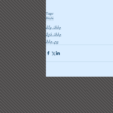
Tags:
Heyla
ލިޔުން/ ޖިހާދު
ލިޔުން/ އަޤީދާ
ދީނީ ލިޔުން