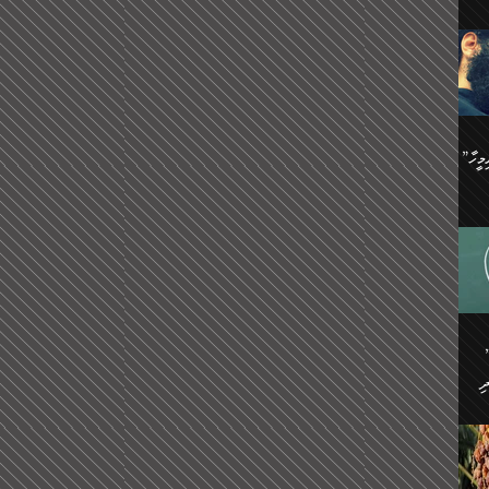
ިޝާމު ބްނު އިސްމާޢީލު
އް
:
އަކީ
ް
ައި
ެއިން
މީހަކު
”އޭ އުޚްތާއެވެ! ތިބާގެ ފިރިމީހާ
،
ެން
ވެ.
ެ
ައާއި،
 ތަޖ
ެސް
ިހާ
ް
އިސާ
އޭނާ
ި
 ހަރުލާފައި ހުރި
ި
ރަށް
ެން
ެންގެ
ެއިން
ގ