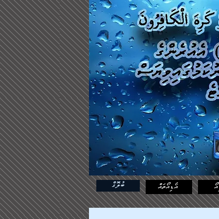
ބުލޮގް
އޯ
އޯޑިއޯތައް