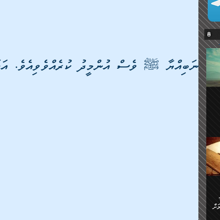
ނަބިއްޔާ ﷺ ވެސް އުންމީދު ކުރެއްވެވިއެވެ. އަހަ
ޔޭގެ
ް
ަށް
ަށް