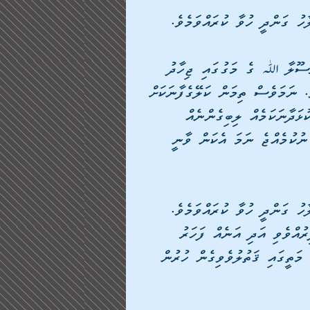
ާހު ގަންދީ ހުވާ ކުރައްވަމެވެ. 
ރަސޫލާ ﷲ ގެ މަގުގައި ޖިހާދު 
. ނަމަވެސް ތިމަން ކަލޭގެފާނަކަށް 
ޅަދާނަކަމެއް ލިބިގެންނެއް 
 ނުކުމެއްޖެ ނަމަ އެކަން ވާނީ 
ާހު ގަންދީ ހުވާ ކުރައްވަމެވެ. 
އްވެވި އަދި އަނެއް ފަހަރު 
 މަތީގައި ޤަތުލުވެވިގެން ހުރުން 