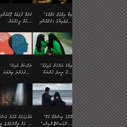
އެފަދަ ކަންކަމާމެދު ވިސްނާ
އޭގައި އަހަރުމެން ތަފްޞީލ
ލާޒިމް ޠަބީޢަތުގެ ތެރޭގައިވާ
ބުއްދި ލައްވާ ނުރައްކާތެރި
ފިކުރުކުރުން މާބޮޑަށް
ބުނަމެވެ. ހެޔޮކަންތައް
ކަންކަމެއް ނޫނެވެ. ނަމަވެސް
ޤަރާރުތައް ނިންމާ،
”ތިބާ ޢިލްމުލް ކަލާމްގެ
ކުރެވޭ ފާފަތައް ފޮރުވުމާއި،
ދިގުލައިފިނަމަ, ފުރިހަމަ ކުރުން
ބެހިގެންދަނީ: 🔹ސީދާ
އެއީ ހުށަހެޅި ލައިގަންނަ
އިޚްތިޔާރުކުރަން އެނަފްސު
އަހުލުވެރިންގެ (ޤުރްއާނާއި
ފާފަކުރާ މީހެއްކަން
ޙައްޤުވާ ކަންކަން
އެކަމުގައި (ދުނިޔަވީ)
ކަންކަމެވެ. މިސާލަކަށް:
ބޭނުންވެއެވެ. ދެން ނަފްސ
ފުރިހަމަކުރުން މަނާކުރާ
ލައްޒަތެއް ނެތް ކަންކަމެވެ
ސުންނަތް ދޫކޮށް ބުއްދީގެ
މީސްތަކުންނަށް
ހިތާމަޔާއި އުފަލާއި،
އޭގެ އަވަސްއަރުވާލުމާއި،
އަބޫ ޢުމަރު އަޙްމަދު ބްނު
🌴 އިބްނުލް ޖައުޒީ
ކަމެއްކަމުގައި: ރައްކާތެރިކަމުގެ
މިސާލަކަށް ނަމާދާއި، ރޯދަ
ޙުއްޖަތްތަކާއި ވިސްނުންތައް
އެނގިގެންވުމަށް
ކަންބޮޑުވުމާއި
އަނެއްކޮޅުން ބުއްދި
މުޙައްމަދު އަލްމާލިކީ
(597ހ) ވިދާޅުވިއެވެ:
ފިޔަވަޅުތައް އެޅުމާއި،
ޙައްޖާއި، ހަ
ބޭނުންކޮށްގެން ދީނުގެ
ނުރުހުންވުމާއި، މީސްތަކުނ
ހިތްފަސޭހަވުމާއި،
މަޝްޣޫލުކޮށްލާފަދަ އެހެރަ
(429ހ)، ބަޣުދާދުން
”ކުރެވޭ ފާފަތައް ފޮރުވުމާއ
ދިމާވެދާނޭ ގޮތ
ބިރުވެރިކަމާއި އަމާންކަމުގެ
އިޙްސާސްތަކާއި ޝުޢޫރުތައ
ކަންކަމުގައި ވާހަކަދައްކާ
އޭނާ ނުބައިކޮށްފައި
ޤައިރަވާނުގެ ރަށަށް އައިހިނދު
ފާފަކުރާ މީހެއްކަން
އިޙްސާސާއި، މޮޅިވެރިކަމާއި
ޖަމަޢަވެއްޖެނަމަ, އެހިނދު
މީހުންގެ) މަޖްލިސްތަކަށް
އެއްޗެހިކިޔުމަށް ނުރުހުންވ
އަބޫ މުޙައްމަދު އިބްނު އަބީ
މީސްތަކުންނަށް
ހިތްހަމަޖެހުމާއި އެނޫންވެސް
ނުބައި ރައުޔު، އަދި ފަހުނ
ޒައިދު އަލްޤައިރަވާނީ
އެނގިގެންވުމަށް
ޙާޒިރުވިންހެއްޔެވެ؟“
ހުއްދަވެގެންވާކަން
”ތިބާގެ އަންހެން ދަރިފުޅު
”ނަފްސަށް އެއިން
ގިނަ ކަންކަމެވެ. މި
ހިތާމަކުރާނޭ ކަންކަން ބުއ
(386ހ) އެކަލޭގެފާނާ
ނުރުހުންވުމާއި، މީސްތަކުނ
ބަޔާންކުރުން:
މީހަކާ ނީނދެ ހުންނަން
އަސަރުގެންނަ ތިންވަނަ
ޞިފަތަކުން ކަމެއް ނަފްސުގައި
އިޚްތިޔާރުކުރެއެވެ. އަދި
ވާހަކަދައްކަވަމުން
އޭނާ ނުބައިކޮށްފައި
އަބަދުމެ ހަރުލައިގެން ދާއިމަކަށް
ފަހަރެއްގައި އެފަދަ ބުއްދިއ
ހިތްވަރުދިނުމާމެދު ތިބާ
ބާވަތަކީ: ނަފްސަށް ހުށަހެ
އެއްސެވިއެވެ: ”ތިބާ ޢިލްމުލް
އެއްޗެހިކިޔުމަށް ނުރުހުންވ
އެގޮތަށް ތިމަންނާ ހިތްވަރުދެނީ
އެގޮތުން ނަފްސުގެ ޠަބީޢަތ
ނުހުރެއެވެ. އެކަމަކު އެކަންކަން
ބަލިކަށިވެ ގަމާރުވެ
ހުށިޔާރުވެ ޚަބަރުދާރުވާށެވެ!
ކަންކަމެވެ. (ޝުޢޫރުތަކާއި
ކަލާމްގެ އަހުލުވެރިންގެ
ހުއްދަވެގެންވާކަން
ކިހިނެއްހެއްޔެވެ؟ އެކަމަށް
ލޯބިވުމާއި ނުރުހުންވުމާއި،
ލައިގަނެފައި އަނެއްކާ ފިލ
ކޮސްވެގެންވާ ކަމަށް ތުހުމަ
އިޙްސާސްތަކެވެ.)
(ޤުރްއާނާއި ސުންނަތް ދޫކޮށް
ބަޔާންކުރުން: ކުރެވޭ ނުބަ
ހިތްވަރުދޭން ބޭނުންކުރާ
އުފާވުމާއި ދެރަވުންވެއެވެ.
ބުއްދީގެ ޙުއްޖަތްތަކާއި
ކަންތައް ފޮރުވާ ވަންހަނާކު
ފެތުރިގެންވާ ފަސް ގޮތެއް
ނަފްސުތަކުގައިވާ ޠަބީޢީ
ވިސްނުންތައް ބޭނުންކޮށްގެން
ދެއްކުންތެރިކަމެއްކަމުގައި 
އަހަރެން ތިބާއަށް ކިޔާދޭނަމެވެ.
ޞިފަތަކެކެވެ. ނަމަވެސް
ދީނުގެ ކަންކަމުގައި ވާހަކަދައްކާ
މީހަކު ހީކޮށްފާނެއެވެ.
ތިބާގެ އަންހެން ދަރިފުޅަށް އަދި
އެކަންކަން އިންސާނާއަށް
”އޭނާގެ ވިސްނުމާ ގުޅޭ
އެއްފަހަރަކު އުޅުނު ރަސްކަ
މީހުންގެ) މަޖްލިސްތަކަށް
އެކަންވަނީ އެހެންނެއް ނޫނ
އެކުއްޖާގެ މުސްތަޤްބަލަށް
ޖެހޭހިނދު އެއީ ވަޤުތީ ގޮތ
"އަންޑަރސްޓޭންޑިންގ"
ﷲ އަށް އީމާންވެއްޖެ މީހ
ޙާޒިރުވިންހެއްޔެވެ؟“ އަބޫ
މަނާވެގެންވާކަމަކީ
އެކަމުގެ ނުރައްކާ
ހުށަހެޅޭ ޞިފަތަކަކަށްވެއެވ