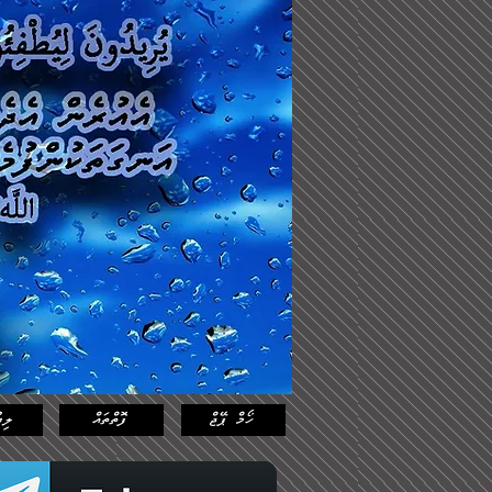
Log In
Featured
Posts
ހޯމް ޕޭޖް
ފޮތްތައް
ލިޔ