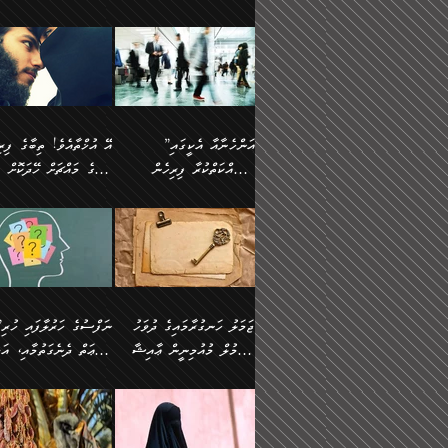
ޢުމަރު ވިދާޅުވިއެވެ:
އިންސާނާއަކީ ވަރަޢަވެރި
އަންހެނަކު ހޯދަން
ތެރެއިން މީހަކު
ނޭނގިހުރެވެސް ތިބާ އެކަމަށް
ދެން އޭގެ ޠަބީޢީ
އޭ އަޚާއެވެ! ތިބާއާ އެއްފަދަ
🌴 ހ
”އާނއެކެވެ. އަހަރެން
މީހެއްކަމުގައި މީހުންނަށް
ވަރުބަލިވެގެން އުޅެއެވެ.
އަތުޖެހިއްޖެނަމަ އެމީހަކު
ވެއްޓިފައި ވެދާނެއެވެ: 1-
މިންގަނޑަށްވުރެ އެޞިފަތަ
ފިރިހެނަކާ މެނުވީ ތިބާގެ
(217ހ) ކިޔާދެއްވިއެވެ
ދެފަހަރަކު ޙާޒިރުވީމެވެ. ދެން
ދައްކަންވެގެން، އަދި އޭނާ
ޞަލީބަށް އެރުވުމަށް
އާމްދަނީ ހޯދަން
ބޭރުވެއްޖެނަމަ, އެހިސާބުނ
ވިސްނުމާ އެއްގޮތްވެ
”އެއްފަހަރަކު އުޅުނު
އެއަށ
ﷲ ދެކެ ބިރުގަންނަ
މަސައްކަތްކުރުމާއި ވަޒީފާ
ބުއްދިއަށް އަސަރުކުރެއެވެ.
އަމުރުކުރަމުން ދިޔައެވެ.
އަންޑަރސްޓޭންޑު
ރަސްކަލަކު، ﷲ އަށް
އަދާކުރުމުގެ ދަރަޖަ ބޮޑުކޮށް
ޠަބީޢީ އާދައިގެ މިން ތެރޭގ
ނުވެވޭނެއެވެ. ދެންފަހެ
އީމާންވެއްޖެ މީހުންގެ ތެރ
މަތިކުރުމެވެ. ޚާއްޞަކޮށް
އެޞިފަތައް ހުރިނަމަ,
އަންހެނާއަށް ބަލާއިރު ތިޔަ
މީހަކު އަތުޖެހިއްޖެނަމަ އެ
”އަންހެނާއާ އެކީގައި
ޑޮކްޓަރީކަމާއި
އެޞިފަތަކަށް އަސަރުކުރުވާ
ދެމީހުންގެ ގުޅުމަކީ އެކަކު
ޞަލީބަށް އެރުވުމަށް
މަސައްކަތްކުރާ ފިރިހެން
ތިބާގެ މައްޗަށް ހޭދަކޮށް
އިންޖިނޭރުކަންފަދަ
އޭގެ މައްޗަށް ޙުކުމްކުރާ
އަނެކަކުގެ ވިސްނުން ފަހުމްވެ
އަމުރުކުރަމުން ދިޔައެވެ. ދ
ވަޒީފާތަކެވެ. އެހެނީ ވަޒީފާ
އެއްޗަކީ ބުއްދިކަމުގައިވެއެ
ވޯރކްމޭޓުންނާއި
ޚަރަދުކުރުމަކީ ޢައިބެއް ނޫނެވެ.
ދޭހަވުމަށްވުރެ މާ މަތީ
ﷲ އަށް އީމާންވާ މީހުންގ
ޅިޔަނުންނާއިމެދު ޙަދީޘްގައި
ހަމަ އެގޮތަށް ތިބާގެ ބައްޕ
އަދާކުރުމުގެ ދަރަޖަ ބޮޑުކޮށް
އެއީ ބުއްދީގައި ޢިލްމާއި،
ކްލާސްމޭޓުންނަކީ މަރެވެ.
ގުޅުމެކެވެ. އެއީ އެކަކު އަނެކަކު
ތެރެއިން މީހަކު ގެނެވި
އައިސްފައިވަނީ އެއީ މަރު
ތިބާގެ ފިރިހެން ދަރިފުޅުވ
މަތިކުރާ ޒުވާން އަންހެނާ
ފުރިހަމަކޮށްދޭ ގުޅުމެކެވެ.
ޞަލީބަށް އެރުވުމަށް
ކަމުގައިއެވެ. އައުލަވީ ޤިޔާސުން
ތިބާއަށް ޚަރަދުކޮށްދިނުން
އެހެންކަމުން، ތިބާގެ
އަމުރުކުރިހިނދު އޭނާއަށް
އެޙަދީޘްގައި: އަންހެނާ ވަޒީފާ
ޢައިބަކަށް ނުވެއެވެ. އެހުރ
ވިސްނުމާއި ޚިޔާލާ އެއްގޮތްވެ
ބުނެވުނެވެ: "ވަޞިއްޔަތެއ
އަދާކުރާ ތަނުގައި އުޅޭ،
އެންމެންވެސް މުދަލާއި ފަ
ވިސްނޭ އަންހެނަކު ހޯދަން
އޮތިއްޔާ ކުރާށެވެ." ދެން 
ފިރިހެނުން ހިމެނެއެވެ. އެއީ
އެއްކުރާ މަޤްޞަދެއްކަމުގައ
ޖަމަލު ހަނގުރާމައިގެ ދުވަހު
”ނަފްސުގެ
ތިބާއަށް ޙާޖަތެއް ނުވެއެވެ.
ބުނެފިއެވެ: "އަހަރެން
އެމީހުންގެ ވޯރކްމޭޓު އަންހެނާގެ
ބަލަނީ ތިބާއެވެ. އެގޮތުން
އުންމުލް މުއުމިނީން ޢާއިޝާ
ޠަބީޢަތް ދެނެގަތުމާއި، އަދ
ތިބާ ޙާޖަތް ޖެހިގެންވަނީ
ވަޞިއްޔަތް ކުރާނީ
ގާތަށް ވަދެއުޅުން ގިނަވެގެންވާ
ބައްޕަގެ ގާތުގައި: "ތިހާވަ
ތިބާގެ ވިސްނުމާއި ޚިޔާލާއެކު
ކޮންކަމަކަށްހެއްޔެވެ. އަހަރ
(57ހ)
ނަފްސުގެ އެދުންވެރިކަން
ފިރިހެނުންނެވެ. ފަހެ އެމީހުންނީ
ބުރަކޮށް މަސައްކަތްކޮށް
”އަންހެނުން ޖިހާދުކުރަން
ނަފްސުގެ ޠަބީޢަތުގެ ހުރި
ތިބާ ބަލައިގަންނަ އަންހެނަކު
ދުނިޔެއަށް ވެއްދުނީ އަހަރ
ނިކުމެވަޑައިގަންނަވަން
ބުއްދިން ވަޒަންކުރުމަށް އ
ޅިޔަނުންނަށްވުރެ އެތައް
ދާއޮހޮރުވަނީ ކީއްވެހޭ"
ޖެހޭނެކަމަށްވާނަމަ ﷲ ގެ
ޞިފަތަކަކީ ކޮބައިކަން
ހޯދުމެވެ. އެހެނ
ލަފައެއް ނެތިއެވެ. އެތަނު
ޤަޞްދުކުރެއްވިހިނދު އުންމުލް
ކުރާ އަސަރު:
ގޮތަކުން ނުރައްކާ ބޮޑު
އަހައިފިނަމަ އޭނާ ބުނާނީ
ރަސޫލާ صلى الله عليه
ނޭނގެނީސް، ނަފްސު
ބައެކެވެ. އެގޮތުން މަސައްކަތު
ތިމަންނާގެ ދަރިން
މުއުމިނީން އުންމު ސަލަމާ