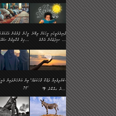
ނަފުރަތުކުރުން
ޢަމަލުކުރުމުގައި ހުންނާނޭކ
💥 ޝުޢުބާ ބްނުލް ޙައްޖާޖު
މީހުންވެއެވެ.
މެދުވެރިކުރުވައެވެ. އެއީ
އޮންނަ ޤަޞްދާ އެކުގައިއެވ
(160ހ) ވިދާޅުވިއެވެ:
ވިދާޅުވިއެވެ: ”ޢިލްމުގައި
ފިޠުރީގޮތުން ޠަބީޢަތް އެކަމަށް
ކޮންމެ ދުއިސައްތަ ޙަދީޘަކ
”މީސްތަކުންގެ ތެރޭގައި
ލާޒިމްވެ، އަދި ޢިލްމު
ލެނބިގެންވިޔަސްމެއެވެ.
ފަސް ޙަދީޘަށް
އެމީހެއްގެ ބުއްދި، ބޭރު
ހޯދުމުގައި ދެމިހުރުމަށް
މިސާލަކަށް އަންހެނާ
ޢަމަލުކުރެވުނަސް، އޭރުން
ފެންޑާގައި ބާއްވާފައި އޮންނަ
ހިތްވަރުދިނުން ބަޔާންކުރު
ފިރިހެނާއަށް ލެނބެއެވެ. ދެން
ޢިލްމުގެ ޒަކާތް އަދާކުރިފަދ
މީހުންވެއެވެ. އަނެއްބަޔަކުގެ
ބުއްދިވެރިޔާގެ މައްޗަށް
ދުނިޔެމަތީގައި މީހަކަށް ލިބޭނެ
ފިރިހެނާއާމެދު ނުރުހުންވެ
އޭނާވެއެވެ. ދެންފަހެ އެމީހ
ބުއްދި އެމީހުންނާ
ވާޖިބުވެގެންވަނީ: އޭނާގެ
ހެޔޮ ޞިފަތަކުން އެންމެ
ހީވާގިވެ މުރާލިވުން ޞައްޙ
ނަފުރަތްތެރިވާ ކަހަލަ ކަމެއް
އެއްކޮށް ޖަމަޢަކުރި ޢިލްމަށ
އެކުގައިވެއެވެ. އަނެއްބަޔަކުގެ
ސިއްރިއްޔާތު އިޞްލާޙުކޮށ
އަންހެނާއަށް ދިމާވެ ވަރުގަދަ
ޢަމަލުކުރަން އެމީހަކު
ފުރަތަމަކަމަކީ ބުއްދިވެރިކަމެވެ.
ކަންކަމާއި ޞައްޙަ ނުވާ
ބުއްދިއެއް ނުވެއެވެ. ދެންފަހެ
ނިމުމަށްފަހު ދެން އެއާ
🪴 އިބްނު ޙިއްބާނު
އިޙްސާސެއް އޭނާއަށް އާދެއެވެ.
ނުކުޅެދުމަކުން އަދި އެ ޢިލ
ކަންކަން ބަޔާންކުރުން:
އެމީހެއްގެ ބުއްދި އެމީހަކާ
ވިއްދައިގެން ޢިލްމު ހޯދަން
(354ހ) ވިދާޅުވިއެވެ:
ވިދާޅުވިއެވެ: ”މީހުން ފެނ
އަދި އެއާއެކު އެއަންހެނ
ޙިފްޡުކޮށް
އެކުގައިވާ މީހަކީ: އެމީހަކު
އަދި އެކަމުގައި ދެމިހުރުމެވ
"ދުނިޔެމަތީގައި މީހަކަށް ލިބޭނެ
އަޅުކަމުގައި ހީވާގިވެ މުރާލ
ވާހަކަދެއްކުމުގެ ކުރިން
އެހެނީ ދުނިޔޭގެ ސަބަބުތަ
ހެޔޮ ޞިފަތަކުން އެންމެ
ޞައްޙަ ކަންކަމާއި ޞައްޙ
އެމީހަކުގެ ފުށުން އެ ނިކުންނަ
އެއްވެސް ސަބަބަކަށް ސާފ
ފުރަތަމަކަމަކީ ބުއްދިވެރިކަމެވެ.
ނުވާ ކަންކަން ބަޔާންކުރު
އެއްޗެއް ފެންނަ މީހާއެވެ.
ރަނގަޅަށް ވާޞިލުވެވޭހުށީ
އަދި އެއީ ﷲ ތަޢާލާ
މީހަކު ރޭއަޅުކަންކުރާ
”ބުއްދިވެރިޔާ ދައްކާ ވާހަކަތައް،
ތިން އަންހެންދަރިން އެމީހަ
ދެންފަހެ އެމީހަކުގެ ބުއްދި ބޭރު
އެކަމުގައި ޢިލްމު ސާފުކޮށ
އެކަލާނގެ އަޅުތަކުންނަށް ދެއްވި
ބަޔަކާއެކުގައި ރޭގަނޑު
ލިބި:
ފެންޑާގައި އޮންނަ މީހަކީ:
ޚާލިޞްވެގެންނެވެ. އަދި
އެންމެ ހެޔޮ ރަނގަޅު
ހޭދަކޮށްފާނެއެވެ. ދެން އެމ
🌴 އިބްނު ޙިއްބާނު
ވާހަކަތަކެއް ދައްކާފައި ދެން
ބުއްދިވެރިޔަކު ވެއްޖެއްޔާ
ކަންތަކުންވާ ކަމެކެވެ.
ރޭގަނޑުގެ ގިނަ ވަޤުތު
(354ހ) ވިދާޅުވިއެވެ:
”ނަބިއްޔާ صلى الله
އޭގެ ފަހުން އެނިކުތް އެއްޗެ
ނިންމާނޭކަމަކީ: އެމީހަކު
އެހެންކަމުން އެއާ އިދިކޮޅު
ނަމާދުކޮށްފާނެއެވެ. އަނެއް
”ބުއްދިވެރިޔާ ދައްކާ ވާހަކަތައް،
عليه وسلم
ކުރާކަމަކާ
ޞިފައެއް ޤާއިމުކޮށްގެން ހުރި
މީނާގެ ޢާދައަކީ ސާޢަތެއްވ
ޞައްޙަކޮށް ސަލާމަތުންވާ
ޙަދީޘްކުރެއްވިކަމަށް
މީހަކާ އެކުގައި އިށީންދެ
އިރުކޮޅެއް ރޭއަޅުކަންކުރުމެ
ހަށިގަނޑެއް ސީދާވާހެން
ރިވާކުރެވެއެވެ: "ތިން