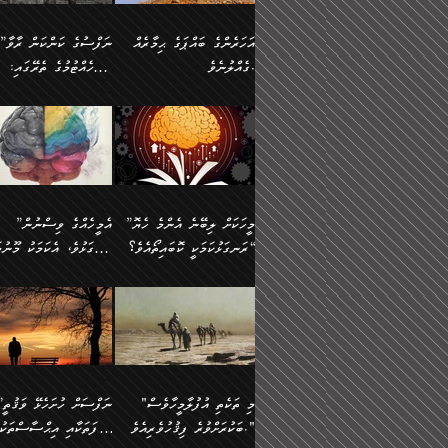
އުޅެގެން ﷲ ދެއްވި ނިޢުމަތް
ދެން މީނާ (އެމީހުންނާ
ސީދާވާނެއެވެ. އަނެއްކޮޅުން
އަންހެންދަރިން އެމީހަކަށް 
ގަޑުބަޑުކޮށް
އެކުގައި ރޭކުރާއިރު) އެމީ
ޖާހިލުމީހާ ދައްކާ ވާހަކަތައް،
1-ދެން އެކުދިން
އަހަރެންގެ ބައްޕަގެ ޙިމާރެއް
”ނަފްސުގެ ކަންކަން ރާވާ
ހުތުރުނުކުރާހުއްޓެވެ...
އެއްގޮތްވެއެވެ. ނުވަތަ އެމ
ބަލިވެފައިވާ ހަށިގަނޑެއް
އަދަބުވެރިކުރުވާ 2-އަދި
ގެއްލުނެވެ.
ބެލެހެއްޓުމުގެ ތެރޭގައި:
ބުއްދިއާއި ވިސްނުންތެރިކަން
ރޯދަ ހިފާއިރު މީނާވެސް
އެގޮތްމިގޮތްވާހެން ފުށޫއަރާ
އިތުރުކޮށްދޭނެ ކަމަކީ: އޭނާފަދަ
އެމީހުންނާއެކު ރޯދަހިފައެވެ
މަގުފުރެދިފައިވާ ބަޔަކުގެ
އިދިކީލަވާނެއެވެ. އަދި
އަދި އެކުދިންނަށް ހެޔޮކޮށް
🌱 ޖަޢުފަރު ބްނު މުޙައްމަދު
އެމީހުންގެ މަގުފުރެދުމާއި
(އެހެން ބުއްދިވެރިންނާ)
އެމީހުން
ކިބައިގައިވާ މޮޅެތި ރިވެތި
ބުއްދިވެރިޔާގެ ބަސްތައް އެއީ
ހިތައިފިނަމަ ފަހެ އެމީހަކަ
(148ހ) ކިޔާދެއްވިއެވެ:
އެމޮޅެތި ކަންކަމާ ގުޅުމެއް
ގާތްވުމާއި، އެއާ އިދިކޮޅު އިދ
ކިތަންމެ މަދު
ކަންކަމަށް ބަލާ ވިސްނުން
ސުވަރުގެއެވެ." 📖 ސުނ
”އަހަރެންގެ ބައްޕަގެ ޙިމާރެއް
ނުވެއެވެ. އެހެނީ ނަފްސަކ
ބަސްތަކެއްވިޔަސް އޭގެ ޤަދަރު
އަބީ ދާވޫދު 📖 ފަހެ ތިބާ
ނުކުރުންވެއެވެ.
ގެއްލުނެވެ. ދެން ބައްޕަ
ވަޒަންހަމަވާ އެއްޗެއް ނޫނ
ބޮޑުވެގެންވެއެވެ. އެއީ
އަންހެން ދަރިން
ވިދާޅުވިއެވެ: ”ﷲ ތަޢާލާ
ނަފްސު ކަންކަން
ފާފަވެރިޔާގެ ކުރިމަތިލުން
ކައިވެނިކުރުވުމުގައި
އަހަރެންނަށް އޭތި އަނބުރާ
މަސްހުނިކޮށްލައެވެ. އެގޮތު
”މީހަކަށް ލިބޭނެ އެންމެ ހެޔޮ
”އެމީހެއްގެ ވިސްނުން
ކިތަންމެ ކުޑަކަމެއްވިޔަސް އޭގެ
ފަރުވާކުޑަކޮށް، ޢާއިލާއެއް
ރައްދުކުރައްވައިފިނަމަ ފަހެ
މީހަކު ބުރު ސޫރަ ރީތި
މުޞީބާތް ބޮޑުވެގެންވާ ގޮތަށެވެ.
ރަނގަޅުކަމަކީ ކޮބައިތޯއެވެ؟“
ރަނގަޅުވެ، އެކަމަކު މޫނުމަ
ބިނާކޮށް ކައިވެންޏެއް
އެކަލާނގެ ރުއްސަވާނޭ ޙަމްދުގެ
ފުރިހަމަ، މުދާތައް ތަނަވަ
އަދި ބުއްދިވެރިކަމުގެ ތެރޭގައި:
ޤާއިމުކުރުން ދޫކޮށްފައި
ސޫރަ ހުތުރުވެއްޖެ މީހާ,
ބަސްތަކަކުން އަހަރެން
އެކަމަކު އެއާއެކު ޢަޤީދާއާއ
🪨 އިބްނުލް މުބާރަކު
☘️ އިބްނު ޙިއްބާނު
އެއްވެސް ކަ
ކިޔެވުމާއި އެހެން
އެކަލާނގެއަށް
ފިކުރު ފުރެދިގެންވާ މީހަކަށ
(181ހ) އަށް ދެންނެވުނެވެ:
(354ހ) ވިދާޅުވިއެވެ:
މަޤްޞަދުތަކުގައި އެކުދިން
ޙަމްދުކުރާހުށީމެވެ.“ ދެން މާ
ވެދާނެއެވެ. ދެން މިފަދަ
”މީހަކަށް ލިބޭނެ އެންމެ ހެޔޮ
”އެމީހެއްގެ ވިސްނުން
މަޝްޣޫލުކުރުވުމާމެދު ތިބާ
ގިނައިރެއް ނުވެ އޭގެ
މީހަކުގެ ރީތިކަމާއި އޭނާގެ
ރަނގަޅުކަމަކީ ކޮބައިތޯއެވެ؟“
ރަނގަޅުވެ، އެކަމަކު މޫނުމަ
ނަމަނަމަ ސަމާލުވެ
އަސްދާނުގޮނޑިއާއި ލަގަނާއި
މޮޅެތި ތަކެއްޗަށްޓަކައި ބެލ
ވިދާޅުވިއެވެ: ”އޭނާގެ
ސޫރަ ހުތުރުވެއްޖެ މީހާ, ފ
އެކީގައި އޭތި ގެނެވުނެވެ. ދެން
އޭނާގެ ޢަޤީދާއާއި ޤަބޫލުކު
ކިބައިގައިވާ ފުރާ ފުރިހަމަ
އޭނާގެ ނަފްސުގެ (ބުއްދިއ
"މި ތަކެތި އުފުލާމީހާވެސް
”ނަފްސަށް ހުށ
އެކަލޭގެފާނު އެއަށް
ގޮތްތަކާއި ފިކުރުވެސް ނަ
ބުއްދިއެވެ.“ ދެންނެވުނެވެ:
ވިސްނުމުގެ) ހެޔޮކަމުން އ
ބަކުރަށްވުރެ ފިޤުހުވެރިއެވެ."
ޞިފަތަކާއި އިޙްސާސްތަކު
ސަވާރުވިއެވެ. އަދި އޭގެ
ރަނގަޅުކޮށް ޖަރީކޮށްދޭ ކަމ
”އެގޮތަށް ލިބިގެންނުވިނަމަ
މޫނުގެ ހުތުރުކަން ހަނދާނ