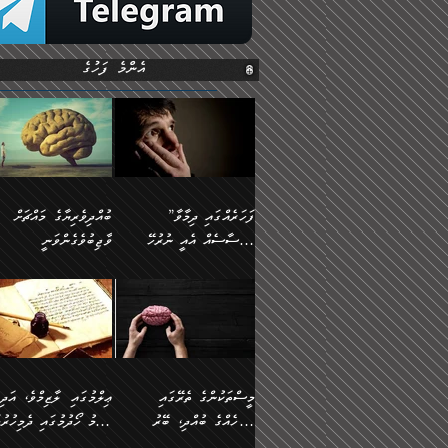
އެންމެ ފަހުގެ
”ފަހަރެއްގައި ދިމާވާ
ބުއްދިވެރިޔާގެ މައްޗަށް
އިޙްސާސެއް އެއީ ނުރުހޭ
ވާޖިބުވެގެންވަނީ
އިޙްސާސަކަށްވެދާނެއެވެ.
”ފަހަރެއްގައި ދިމާވާ
⭐ އިބްނު ޙިއްބާނު
މިސާލަކަށް ކަމަކާމެދު
އިޙްސާސެއް އެއީ ނުރުހޭ
(354ހ) ވިދާޅުވިއެވެ:
ބިރުގަތުމެވެ.
އިޙްސާސަކަށްވެދާނެއެވެ.
”ބުއްދިވެރިޔާގެ މައްޗަށް
މިސާލަކަށް ކަމަކާމެދު
ވާޖިބުވެގެންވަނީ: މި ދުނި
ބިރުގަތުމެވެ. ދެން އެއިޙްސާސް
ކަންކަމުން އޭނާގެ ޢިލްމު
ވަރުގަދަވެގެންވާނަމަ؛
ގަޑުބަޑުކޮށްލާނޭ ކަންކަމުނ
މީސްތަކުންގެ ތެރޭގައި
ޢިލްމުގައި ލާޒިމްވެ، އަދި
އެކަމަކާމެދު ނަފުރަތްތެރިވެ،
އެއްކިބާވުމެވެ. އެއީ އޭނާއ
އެމީހެއްގެ ބުއްދި، ބޭރު
ޢިލްމު ހޯދުމުގައި ދެމިހުރުމ
އަދި އެކަންކުރި މީހަކަށްވެސް
ކުޅަދާނަވީ ވަރަކަށް
ފެންޑާގައި ބާއްވާފައި އޮންނަ
ހިތްވަރުދިނުން ބަޔާންކުރުން: