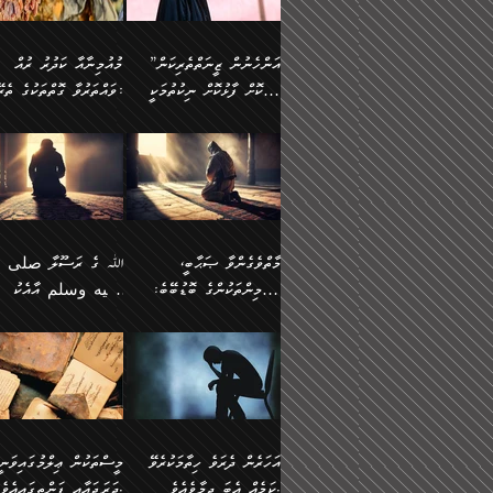
وسلم ކަމަނާއަށް އެކަމަށް
ޝަހުވަތްތައް ނަގައިގަންނަ
މާހައުލުގައި އުޅޭ ފިރިހެނުން،
އުފާކޮށްދިނުމަށެވެ. ފިރިމިހ
(61ހ) އެކަމަނާއަށް
ޢަހްދު ހިއްޕެވީހެވެ. ކަމަނާ
ވަޒަންކުރަން ބުއްދިއަށް
ޅިޔަނުންނާ އެކި ގޮތްގޮތުން
ގާތުން އެހެން އަހައިފިނަމ
(ރަނގަޅު ސީދާ ގޮތުން)
ކުޅަދާނަނުވެއެވެ.
ލިޔުއްވިކަމަށް ރިވާކުރެވެއެވެ:
”އަންހެނުން ޒީނަތްތެރިކަން
މުއުމިނާއާ ކަދުރު ރުއް
އެއްގޮތްވެ، އަދި އެހެން
ބުނާނީ ތިމަންނާގެ
ފޭވެއްޖެއެވެ! ފޭވެއްޖެއެވެ!
ނަފްސުތަކުގައިވާ ކޮންމެ
ހާމަކޮށް ފާޅުކޮށް ނިކުތުމަކީ
ވައްތަރުވާ ގޮތްތަކުގެ ތެރޭގައި:
ގޮތްތަކުން ނުރައްކާ
އަނބިމީހާއާއި ޢާއިލާގެ
ރަށްތަކަށް ދަތުރުފަތުރުކޮށް،
ޠަބީޢަތަކުންވެސް، އެތައް
އިތުރުވެއެވެ. އެ ދެމީހުންގެ
ބޭނުންތައް ފުއްދާ
އެކަކަށްވުރެ ގިނަ މީހުން އޭގައި
ކުރިއަށް ނިކުމެއުޅުން
ބައިވަރު ޝަހުވަތްތައް
ތިބާގެ އަންހެން ދަރިފުޅު
🌴 ﷲ ތަޢާލާ
މެދުގައި އެއ
ޚަރަދުކުރުމަށެވެ. އަދި ފިރި
ހިއްސާވާ ފާފައެކެވެ.
އެކަލޭގެފާނު ކަމަނާއަށް
އެނަފްސު ބަލައިގަންނަ ގޮ
ޢައުރަނިވާނުކޮށް، ނުވަތަ ޒީނަތް
ވަޙީކުރެއްވިއެވެ: ( أَلَمۡ
ދަރިފުޅު
ނަހީކުރެއްވިކަމެއް
އަސަރުކުރެއެވެ. އެގޮތުން
ހާމަކޮށްގެން ނިކުންނަހިނދު
كَیۡفَ ضَرَبَ ٱللَّ
ނޭނގޭހެއްޔެވެ!؟ ފަހެ ދީނުގެ
ނަފްސަކީ މަތިވެ
އޭގެ ހިއްސާއެއް ތިބާއަށްވެއެވެ.
مَثَلࣰا كَلِمَةࣰ طَیِّب
ތަނބު އަރިއަޅައިފިނަމަ
ބޮޑުވެގަންނަން ބޭނުންވާ
އަދި ފިތުނަވެރިވާ ކޮންމެ
كَشَجَرَةࣲ طَیِّبَةٍ أَصۡ
އަންހެނުން މެދުވެރިކޮށް އެ
ނަފްސެއްނަމަ؛
ޒުވާނެއް، އަދި އެއަންހެނާއާ
ثَابِتࣱ وَفَرۡعُهَا فِ
މާތްވެގެންވާ ޞަޙާބީ،
ﷲ ގެ ރަސޫލާ صلى ا
ޘާބިތެއް ނުކުރެވޭނެއެވެ! އަދި
މީސްތަކުންގެ މަދަޙަ ތަޢުރ
ދިމާލަށް ބެލުން އަމާޒުކުރާ
ٱلسَّمَاۤءِ ) (إبرا
މުއުމިންތަކުންގެ ބޮޑުބޭބެ:
عليه وسلم އާއެކު
އޭގައި ބާގަނޑެއް ހެދިއްޖެނަމަ
ބަލައިގަތުން މަދުކުރަން
ކޮންމެ ޒުވާނެއްގެ ފާފަ، އެ
: ٢٤) "اللّه ހެޔޮ ރަ
އަންހެނުންނަކަށް އެ ފޫބައްދާ
ޖެހެއެވެ. އެއީ އެ ޠަބީޢަތާ
މުޢާވިޔާ ބްނު އަބީ ސުފްޔާނު
މުޢާވިޔާގެ ނޭފަތްޕުޅަށް ވަތ
ހިއްސާގައި ހިމެނެއެވެ. އެހެނީ
ކަލިމައެއްގެ މިސާލު، ހެޔޮ
ﷲ ގެ ރަސޫލާ صلى الله
💧އިބްނުލް މުބާރަކު
އިޞްލާޙެއް ނުކުރެވޭނެއެވެ!
މަދަޙަޘަނާ ލިބުމުން
(60ހ):
ހިރަފުސް ވެލިކޮޅެއްވެސް ޢ
އެއީ ތިބާގެ އަންހެން
ރަނގަޅު ގަހެއް ފަދައިން
عليه وسلم ގެ
(181ހ) އާ
އަންހެނުންގެ ޖިހާދަ
ހެއްލުންތެރިކަމާއި، ބޮޑާކަ
ބްނު ޢަބްދުލް ޢަޒީޒަށްވުރެ
ދަރިފުޅެވެ. އަދި އެދަރިފުޅު
ޖައްސަވަނީ ކޮންފަދައަކުން
ޞަޙާބީންނާމެދު
އެސުވާލުކުރެވުމުން ވިދާޅުވ
ނަފްސުގެ ޢައިބުތައް ހަނ
ނިވާކޮށް ފަރުދާކުރަން
ތިބާއަށް ނުފެނޭހެއްޔެވެ؟
ހެޔޮވެ މާތްވެގެންވެއެވެ!“
އަހުލުއްސުންނާގެ ޢަޤީދާއާ
”ﷲ ގެ ރަސޫލާ صلى 
ތިބާއަށްވަނީ އަމުރުވެވިގެންނެވެ.
އެގަހުގެ މައިގަނޑާއި ބުޑ
ޚިލާފުވުމުގެ ކޮޅުމަތި، އަދި
عليه وسلم އާއެކު
ތިބާ އެހެން ކަންތައް
ރަނގަޅަށް ބިމުގައި ހަރުލާ
އެތެރޭގައި ފޮރުވައިގެން އޮތް
މުޢާވިޔާގެ ނޭފަތްޕުޅަށް ވަތ
އަހަރެން ދެރަވެ ހިތާމަކުރެވޭ
މީސްތަކުން ޢިލްމުގައިވަނީ
ނުކޮށްފިނަމަ ތިބާ
ސާބިތުވެފައިވެއެވެ. އަދި
ނުބައި ފާސިދު ޢަޤީދާ ފާޅުވަނީ
ހިރަފުސް ވެލިކޮޅެއްވެސް ޢ
ކަމެއް އެބަ ދިމާވެއެވެ.
ދަރަޖައާއި ފަންތީގައިއެވެ.
ފާފަވެރިވާނެއެވެ. އަދި ތިބާގެ
އެގަހުގެ ގޮފިތައް މައްޗަށް