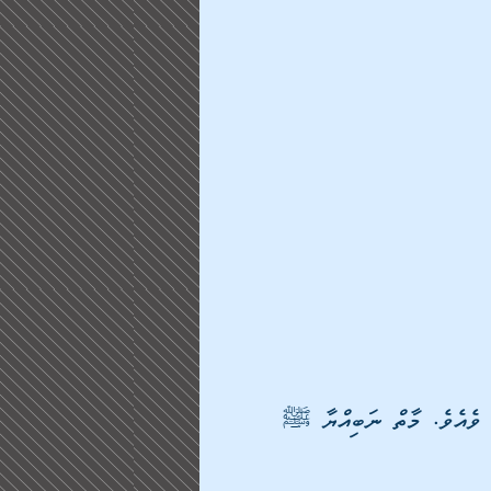
 ވެއެވެ. މާތް ނަބިއްޔާ ﷺ 