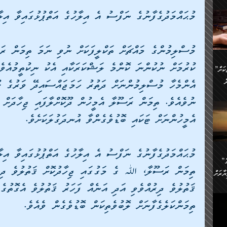
ންނަ
މުޙައްމަދުގެފާނުގެ ނަފްސު އެ އިލާހުގެ އަތްޕުޅުގައިވާ އިލ
،
ަކުގެ
ް
ުގެ
މުސްލިމުންގެ މައްޗަށް ތަކްލީފަކަށް ނުވި ނަމަ ތިމަން 
ރި
ކުރުމަށް ނުކުންނަ ކޮންމެ ލަޝްކަރަކާއި އެކު ނިކުތީމުއެވެ
”ދެއްކުންތެރިކަމާއި އާފާތްތަކަށް
ި
..
ް
އެންމެހާ މުސްލިމުންނަށް ދަތުރު ހަމަޖައްސައިދޭ ވަރުގެ ކު
ނުވެއެވެ. ތިމަން ރަސޫލާ އެމީހުން ދޫކޮށްލާފައި ޖިހާދަށް
ެނީ
އެމީހުންނަށް ޓަކައި ބޮޑުވެގެންވާ އުނދަގުލަކަށެވެ. 
ަކަށް
.
ް
އަށް
ުރުން:
މުޙައްމަދުގެފާނުގެ ނަފްސު އެ އިލާހުގެ އަތްޕުޅުގައިވާ އިލ
ައި
”ނަފްސު އަވަސްއަރުވާލުމުގެ
އް
ް
ތިމަން ރަސޫލާ، ﷲ ގެ މަގުގައި ޖިހާދުކޮށް ޤަތުލުވެ ދިރު
ާރަށް
ެވެ.
ތެވެ.
ޤަތުލުވެ ދިރުއްވެވި އަދި އަނެއް ފަހަރު ޤަތުލުވެ އެގޮތުގެ
ެ.
ތިމަންކަލެގެފާނަށް ލޮބުވެތިކަން ބޮޑުވެގެން ވެއެވެ.
ެން
ި