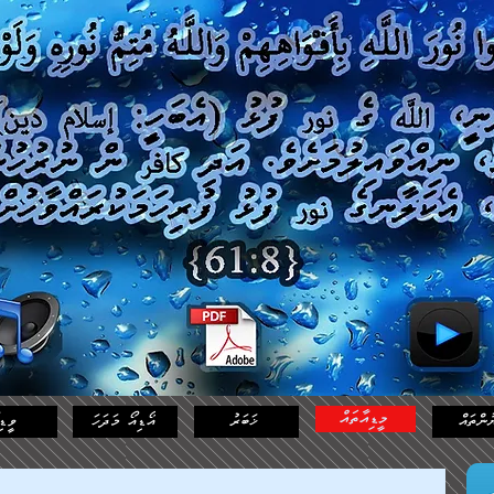
މީޑިއާތައް
ުންތައް
ޚަބަރު
އޯޑިއޯ މަދަހަ
ވީޑި