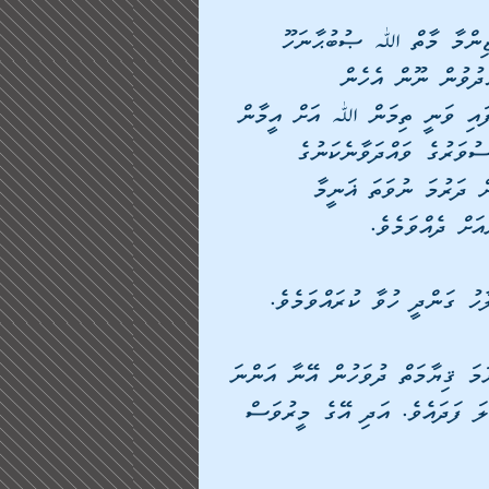
ޒިންމާ މާތް ﷲ ޞުބުޙާނަހޫ 
ާދުވުން ނޫން އެހެން 
ެފައި ވަނީ ތިމަން ﷲ އަށް އީމާން 
ުވަރުގެ ވައްދަވާނެކަނުގެ 
ށް ދަރުމަ ނުވަތަ ޣަނީމާ 
ަށް ދެއްވަމެވެ. 
ާހު ގަންދީ ހުވާ ކުރައްވަމެވެ. 
މަ ޤިޔާމަތް ދުވަހުން އޭނާ އަންނަ 
ުލަ ފަދައެވެ. އަދި އޭގެ މީރުވަސް 