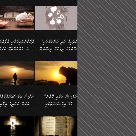
މައްޗަށް ސީދާވިހިނދު، ހެދުން
އެއީ (ޙަޤީޤަތުގައި) އެ
ޠަބީޢަތަށް އަސަރުކުރުން:
ދެން ކޮން އެއްޗެއްތޯއެވެ؟“
ނައްތާލައެވެ. އަނެއްކޮޅުން
🔅 ބަކްރު ބްނު ޢަބްދި ﷲ
ނަފްސަށް ހުށަހެޅިގެން އަ
ބޮނޑިކޮށްލައްވާފައި، އުޑާއި
ދެކަންތަކުގެ ދ
ވިދާޅުވިއެވެ: ”ރިވެތި ރަނގަޅު
އެމީހަކުގެ މޫނުމަތި ރީތިވެ
އަލްމުޒަނީ (108ހ)
އެކި ވައްތަރުގެ އިޙްސާސްތ
ދިމާލަށް އިސްތަށިފުޅު
އަދަބެކެވެ.“ ދެންނެވުނެވެ:
އެކަމަކު ވިސްނުން ކޮށި
ކިޔާދެއްވިއެވެ: ”އަހަރެން
ބާރުމިން ހުރި މިންވަރަކުނ
”އެކަން ނެތްނަމަ ދެން
ވެއްޖެނަމަ, އޭނާގެ ނަފްސ
އެއްފަހަރަކު ގެއިން
އިންސާނާގެ ޠަބީޢަތަށް
ކޮންކަމެއްތޯއެވެ؟“
އުނިކަމާހުރެ މޫނުމަތީގެ ހު
ނިކުމެގެންދަނިކޮށް އެއްޗެހި
އަސަރުކުރެއެވެ... ދެން
ވިދާޅުވިއެވެ: ”އޭނާ
ރީތިކަން ދާހުއްޓެވެ.
އުފުލުމުގެ މަސައްކަތްކުރާ މީހަކާ
އެއަށްފަހު އެ ޠަބީޢަތުން
”އާދައިގެ ކުދި ކަންކަމުގައި
މަޝްވަރާއަށް އަހާނޭ ރަނގަޅު
އެހެންކަމުން ވިސްނުންތެރ
ދިމާވިއެވެ. އޭނާގެ ސާމާނު އޭރު
ބުއްދިއަށް އަސަރުކުރެއެވެ.
މާބޮޑަށް ދިގުކޮށް ވިސްނުން:
ބިރުން ހެޔޮކަންތައް ކުރުނ
ޞާލިޙު އަޚެކެވެ.“
މީހާގެ އަތުގައި އެއްޗެއް
އުފުލަމުންދިޔައެވެ. އޭރު އޭނާ
މިއަސަރުކުރުމުގެ އަޞްލުގެ
ދެންނެވުނެވެ: ”އެގޮތަށް
ނެތަސް ކަންބޮޑުވެ
ދޫކޮށްލުމުގެ ބާބު ބަޔާންކުރުން:
ކިޔަމުންދިޔައެވެ: «الْحَمْدُ
ފެށުން އައި ގޮތަކީ:
އެކަމެއްގައި އެހާ ދިގުކޮށް
🌴 އިބްނުލް ޖައުޒީ
ނެތްނަމަ ދެން
ހިތާމަކުރުމެއް ނެތެވެ. އެހ
لِله، أسْتَغْفِرُ الله»
ޞައްޙަކޮށްވާ ޠަބީޢަތެއް
ވިސްނުން ޙައްޤުނުވާ
(597ހ) ވިދާޅުވިއެވެ:
ކޮންކަމެއްތޯއެވެ؟“
ބުއްދިވެރިޔާއަށް ތަނ
އެވެ. އެއަށްވުރެ އިތުރަށް
ބަދަލުކޮށްލާ ގޮތަށް އައި
ކަންކަމުގައި މާބޮޑަށް
”ދެއްކުންތެރިކަމާއި އާފާތްތ
ވިދާޅުވިއެވެ: ”ދިގުކޮށް
އެއްޗެއް ނުކިޔައެވެ. ދެން އޭނާ
ލޯބިވާކަހަލަ އިޙްސާސެކެވެ
ވިސްނުމަކީ ބައްޔެކެވެ.
ބިރުން ހެޔޮކަންތައް ކުރުނ
ވަކިތަނަކަށް ދިޔައެވެ. ދެން
ދެން އެ ޠަބީޢަތުން ބުއްދި
ފަހަރެއްގައި މިހެންވަނީ
ދޫކޮށްލުމުގެ ބާބު ބަޔާންކ
އޭނާގެ ބުރަކަށީގައި ހުރި
އަސަރުކުރީއެވެ. ޝަރީޢަތުގ
މުހިއްމު ކަންކަމާއި އަދި
ދަންނާށެވެ! މީސްތަކުންގެ
”ނަފްސަށް ވަޤުތީ ގޮތުން
ސާމާނުތައް ބަހައްޓަންދެން
ލޯބިވެވޭކަހަލަ އިޙްސާސްތަ
މުހިއްމު ނޫންކަންކަމާމެދުވެސް
ތެރޭގައި، ދެއްކުންތެރިއަކަށ
ހުށަހެޅޭ އިޙްސާސްތަކާއި
ސަބަބުން ބުއްދީގެ އިޚްތިޔ
އަހަރެން ހުރީމެވެ. ދެން
ގެނައުން މަނައެއް ނުކުރެއ
މާބޮޑަށް ސަމާލުވެގެން
ވެދާނޭކަމަށް ބިރުން ހެޔޮ
ބުނެފީމެވެ: "މި ނޫން އެއްޗެއް
މިސާލަކަށް ބެލުމުގެ ލައްޒަ
ޝުޢޫރުތައް:
ކުރާ އަސަރު.
ހުށިޔާރުވެގެން އުޅޭ ބައެއް
ޢަމަލުކުރުން ދޫކޮށްލާ
ނަފްސަށް ބައިވަރު ވަޤުތީ
ބައެއް ނަފްސުތަކުގެ
ކިޔަން ތިބާއަށް ރަނގަޅަށް ނ
އެކަމަކު ޝަރީޢަތުން އެއ
ނަފްސުތަކުގެ ސަބަބުން
މީހުންވެއެވެ. އެއީ ގޯހެކެވ
ޞިފަތަކާއި އިޙްސާސްތައް
ޠަބީޢަތުގައި
ބުއްދިއަށް ކުރާ
އަދި ޝައިޠާނާއަށް ވެވޭ
ލިބިގެންވެއެވެ. އެއީ
އަވަސްއަރުވާލުންވެއެވެ. ދ
އަސަރުންކަމުގައި ވެދާނެއެވެ.
އެއްބަސްވުމެކެވެ. އެކަމަކު
ނަފްސުގައި ހިފެހެއްޓިގެންވާ
ކުޑަ ވަޤުތުކޮޅެއްގެ ތެރޭގައ