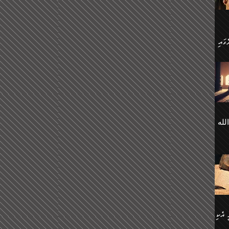
 ގޮތް
ާގެ
ަ
ހެން
ތަށް
 تَرَ
هُ
َةࣰ
لُهَا
ی
لله
ީފު
هيم
ނގަޅު
އެކު
ް
؛
ުމަރު
މާއި،
ކަން
ިއެވެ:
ދާނ
الله
ު
ް
 އެކި
ުމަރު