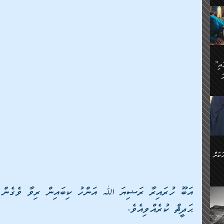
ަމަށް
🔥އިބްނު ޙިއްބާނު (354ހ)
ެ.
ުން
ން:
ައިން
”މީހުން ފެނުމުން އަޅުކަމުގައި
ަކު
ަ
ް
ް
🔥އިބްނުލް ޖައުޒީ (597ހ)
ްމު
 އުޅެ
ުމުން
ެ.
ިވުން
ކުން
ަ
ުކޮށް
ން:
ކަށް
ް
ީހުން
އަބޫ ހުރައިރާ ރަޟިޔަ ﷲ އަންހު ކިބައިން ރިވާ ވެގެން
ކޮޅުން
ަރު
ޙަދީޘް ކުރެއްވިއެވެ.
ވެ.