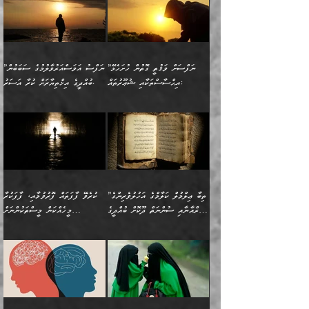
ކިޔަމުންދިޔައެވެ: «الْحَمْدُ
ޞައްޙަކޮށްވާ ޠަބީޢަތެއް
ނެތްނަމަ ދެން
ނެތަސް ކަންބޮޑުވެ
ކަންކަމުގައި މާބޮޑަށް
”ދެއްކުންތެރިކަމާއި
لِله، أسْتَغْفِرُ الله»
ބަދަލުކޮށްލާ ގޮތަށް އައި
ކޮންކަމެއްތޯއެވެ؟“
ހިތާމަކުރުމެއް ނެތެވެ. އެހެނީ
ވިސްނުމަކީ ބައްޔެކެވެ.
އާފާތްތަކަށް ބިރުން
އެވެ. އެއަށްވުރެ އިތުރަށް
ލޯބިވާކަހަލަ އިޙްސާސެކެވެ.
ވިދާޅުވިއެވެ: ”ދިގުކޮށް
ބުއްދިވެރިޔާއަށް ތަނ
ފަހަރެއްގައި މިހެންވަނީ
ހެޔޮކަންތައް ކުރުން
އެއްޗެއް ނުކިޔައެވެ. ދެން
ދެން އެ ޠަބީޢަތުން ބުއްދިއަށް
މުހިއްމު ކަންކަމާއި އަދި
ދޫކޮށްލުމުގެ ބާބު
އޭނާ ވަކިތަނަކަށް ދިޔައެވެ.
އަސަރުކުރީއެވެ. ޝަރީޢަތުގައި
”ނަފްސަށް ވަޤުތީ ގޮތުން ހުށަހެޅޭ
”ނަފްސު އަވަސްއަރުވާލުމުގެ ސަބަބުން
މުހިއްމު ނޫންކަންކަމާމެދުވެސް
ބަޔާންކުރުން: ދަންނާށެވެ!
ދެން އޭނާގެ ބުރަކަށީގައި ހުރި
ލޯބިވެވޭކަހަލަ އިޙްސާސްތައް
އިޙްސާސްތަކާއި ޝުޢޫރުތައް:
ބުއްދީގެ އިޚްތިޔާރަށް ކުރާ އަސަރު.
މާބޮޑަށް ސަމާލުވެގެން
މީސްތަކުންގެ ތެރޭގައި،
ސާމާނުތައް ބަހައްޓަންދެން
ގެނައުން މަނައެއް ނުކުރެއެވެ.
ނަފްސަށް ބައިވަރު ވަޤުތީ
ބައެއް ނަފްސުތަކުގެ
ހުށިޔާރުވެގެން އުޅޭ ބައެއް
ދެއްކުންތެރިއަކަށް ވެދާނޭކަމަށް
އަހަރެން ހުރީމެވެ. ދެން
މިސާލަކަށް ބެލުމުގެ
ޞިފަތަކާއި އިޙްސާސްތައް
ޠަބީޢަތުގައި
ނަފްސުތަކުގެ ސަބަބުން
ބިރުން ހެޔޮ ޢަމަލުކުރުން
ބުނެފީމެވެ: "މި ނޫން އެއްޗެއް
ލައްޒަތެވެ. އެކަމަކު
ލިބިގެންވެއެވެ. އެއީ
އަވަސްއަރުވާލުންވެއެވެ. ދެން
ބުއްދިއަށް ކުރާ
ދޫކޮށްލާ މީހުންވެއެވެ. އެއީ
ކިޔަން ތިބާއަށް ރަނގަޅަށް ނ
ޝަރީޢަތުން އެއ
ނަފްސުގައި ހިފެހެއްޓިގެންވާ
ކުޑަ ވަޤުތުކޮޅެއްގެ ތެރޭގައި
އަސަރުންކަމުގައި ވެދާނެއެވެ.
ގޯހެކެވެ. އަދި ޝައިޠާނާއަށް
ލާޒިމް ޠަބީޢަތުގެ ތެރޭގައިވާ
ބުއްދި ލައްވާ ނުރައްކާތެރި
އެފަދަ ކަންކަމާމެދު ވިސްނާ
ވެވޭ އެއްބަސްވުމެކެވެ.
ކަންކަމެއް ނޫނެވެ. ނަމަވެސް
ޤަރާރުތައް ނިންމާ،
ފިކުރުކުރުން މާބޮޑަށް
އެކަމަކު އޭގައި އަހަރުމެން
”ތިބާ ޢިލްމުލް ކަލާމްގެ އަހުލުވެރިންގެ
ކުރެވޭ ފާފަތައް ފޮރުވުމާއި، ފާފަކުރާ
އެއީ ހުށަހެޅި ލައިގަންނަ
އިޚްތިޔާރުކުރަން އެނަފްސު
ދިގުލައިފިނަމަ, ފުރިހަމަ ކުރުން
ތަފްޞީލުކޮށް ބުނަމެވެ.
(ޤުރްއާނާއި ސުންނަތް ދޫކޮށް ބުއްދީގެ
މީހެއްކަން މީސްތަކުންނަށް
ކަންކަމެވެ. މިސާލަކަށް:
ބޭނުންވެއެވެ. ދެން ނަފްސަށް
ޙައްޤުވާ ކަންކަން
ހެޔޮކަންތައް ބެހިގެންދަނީ:
ޙުއްޖަތްތަކާއި ވިސްނުންތައް
އެނގިގެންވުމަށް ނުރުހުންވުމާއި،
އަބޫ ޢުމަރު އަޙްމަދު ބްނު
🌴 އިބްނުލް ޖައުޒީ
ހިތާމަޔާއި އުފަލާއި،
އޭގެ އަވަސްއަރުވާލުމާއި،
ބޭނުންކޮށްގެން ދީނުގެ ކަންކަމުގައި
މީސްތަކުން އޭނާ ނުބައިކޮށްފައި
ފުރިހަމަކުރުން މަނާކުރާ
🔹ސީދާ އެކަމުގައި
މުޙައްމަދު އަލްމާލިކީ
(597ހ) ވިދާޅުވިއެވެ:
ކަންބޮޑުވުމާއި
އަނެއްކޮޅުން ބުއްދި
ވާހަކަދައްކާ މީހުންގެ) މަޖްލިސްތަކަށް
އެއްޗެހިކިޔުމަށް ނުރުހުންވުން
ކަމެއްކަމުގައި:
(ދުނިޔަވީ) ލައްޒަތެއް ނެތް
(429ހ)، ބަޣުދާދުން
”ކުރެވޭ ފާފަތައް ފޮރުވުމާއި،
ޙާޒިރުވިންހެއްޔެވެ؟“
ހުއްދަވެގެންވާކަން ބަޔާންކުރުން:
ހިތްފަސޭހަވުމާއި،
މަޝްޣޫލުކޮށްލާފަދަ އެހެރަ
ރައްކާތެރިކަމުގެ ފިޔަވަޅުތައް
ކަންކަމެވެ. މިސާލަކަށް
ޤައިރަވާނުގެ ރަށަށް އައިހިނދު
ފާފަކުރާ މީހެއްކަން
ބިރުވެރިކަމާއި އަމާންކަމުގެ
އިޙްސާސްތަކާއި ޝުޢޫރުތައް
އެޅުމާއި، ދިމާވެދާނޭ ގޮތ
ނަމާދާއި، ރޯދައާއި، ޙައްޖާއި،
އަބޫ މުޙައްމަދު އިބްނު އަބީ
މީސްތަކުންނަށް
އިޙްސާސާއި، މޮޅިވެރިކަމާއި
ޖަމަޢަވެއްޖެނަމަ, އެހިނދުން