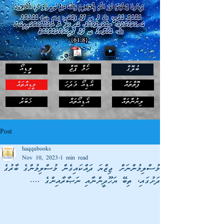
ހޯމް ޕޭޖް
ވީޑިއޯ
ބުލޮގް
ފޮތްތައް
އޯޑިއޯ މަދަހަ
މީޑިއާތައް
ޚަބަރު
ލިޔުންތައް
އޯޑިއޯތައް
Post
haqqubooks
Nov 10, 2023
1 min read
މުސްލިމުންނަށް ޖިޒްޔަ ދައްކައިގެން މުސްލިމުންގެ ބާރުގެ
ދަށުގައި، ތިބޭ ޔަހޫދީންނާއި ނަޞާރާއިންގެ ....