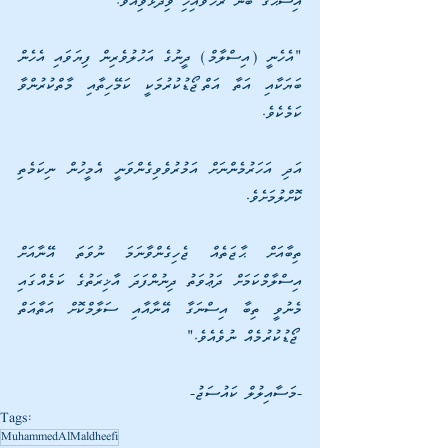
އިސްޙާޤު ބްނު ރާހަވައިހި ވިދާޅުވިއެވެ: 
"އެހެނީ (އިސްލާމް) ދީނުގެ އަހުލުވެރިން ފިޔަވައި އެހެން 
ބަޔަކާއި އަތާ އަތްޖޯޑުކުރުމަކީ ކަމޭހިތާއި މާތްކުރުންވާ 
ކަމެކެވެ. 
އަދި އަހަރުމެންނަށް އަމުރުވެވިގެންވަނީ އެމީހުން ނިކަމެތި 
ކޮށްލުމަށެވެ.
ތިބާއަށް ޙާޖަތެއް ޖެހިގެންވާނަމަ ނުވަތަ އޭނާއަށް 
އިސްލާމްކަމަށް ދަޢުވަތު ދިނުންފަދަ އާޚިރަތުގެ ކަމެއްގައި 
މެނުވީ ތިބާ އިސްނަގާ އޭނާއާއި ސަލާމްކޮށް އަތާއަތް 
ޖޯޑުކުރުމެއް ނުވެއެވެ."
-މަސާއިލުލް ކައުސަޖު-
Tags:
MuhammedAlMaldheefi