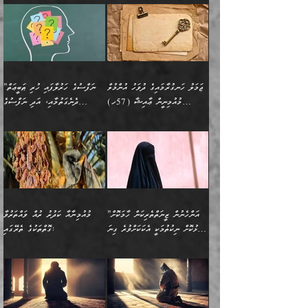
ދޭހަވުމަށްވުރެ މާ މަތީ
ﷲ އަށް އީމާންވާ މީހުންގެ
ވަޒީފާތަކެވެ. އެހެނީ ވަޒީފާ
އޭގެ މައްޗަށް ޙުކުމްކުރާ
އައިސްފައިވަނީ އެއީ މަރު
ބައްޕައާއި، ތިބާގެ ފިރިހެން
ގުޅުމެކެވެ. އެއީ އެކަކު
ތެރެއިން މީހަކު ގެނެވި
އަދާކުރުމުގެ ދަރަޖަ ބޮޑުކޮށް
އެއްޗަކީ ބުއްދިކަމުގައިވެއެވެ.
ކަމުގައިއެވެ. އައުލަވީ
ދަރިފުޅުވެސް ތިބާއަށް
އަނެކަކު ފުރިހަމަކޮށްދޭ
ޞަލީބަށް އެރުވުމަށް
މަތިކުރާ ޒުވާން އަންހެނާ
އެއީ ބުއްދީގައި ޢިލްމާއި،
ޤިޔާސުން އެޙަދީޘްގައި:
ޚަރަދުކޮށްދިނުން ޢައިބަކަށް
ގުޅުމެކެވެ. އެހެންކަމުން،
އަމުރުކުރިހިނދު އޭނާއަށް
ތަޖ
އަންހެނާ ވަޒީފާ އަދާކުރާ
ނުވެއެވެ. އެހުރިހާ
ތިބާގެ ވިސްނުމާއި ޚިޔާލާ
ބުނެވުނެވެ: "ވަޞިއްޔަތެއް
ތަނުގައި އުޅޭ، ފިރިހެނުން
އެންމެންވެސް މުދަލާއި ފައިސާ
އެއްގޮތްވެ ވިސްނޭ އަންހެނަކު
އޮތިއްޔާ ކުރާށެވެ." ދެން އޭނާ
ޖަމަލު ހަނގުރާމައިގެ ދުވަހު އުންމުލް
”ނަފްސުގެ ހަރުލާފައި ހުރި ޠަބީޢަތް
ހިމެނެއެވެ. އެއީ އެމީހުންގެ
އެއްކުރާ މަޤްޞަދެއްކަމުގައި
ހޯދަން ތިބާއަށް ޙާޖަތެއް
ބުނެފިއެވެ: "އަހަރެން
މުއުމިނީން ޢާއިޝާ (57ހ)
ދެނެގަތުމާއި، އަދި ނަފްސުގެ
ވޯރކްމޭޓު އަންހެނާގެ ގާތަށް
ބަލަނީ ތިބާއެވެ. އެގޮތުން
ނުވެއެވެ. ތިބާ ޙާޖަތް
ވަޞިއްޔަތް ކުރާނީ
ނިކުމެވަޑައިގަންނަވަން
އެދުންވެރިކަން ބުއްދިން ވަޒަންކުރުމަށް
”އަންހެނުން ޖިހާދުކުރަން
ނަފްސުގެ ޠަބީޢަތުގެ ހުރި
ވަދެއުޅުން ގިނަވެގެންވާ
ބައްޕަގެ ގާތުގައި: "ތިހާވަރަށް
ޤަޞްދުކުރެއްވިހިނދު އުންމުލް
އެއިން ކުރާ އަސަރު:
ޖެހިގެންވަނީ ތިބާގެ
ކޮންކަމަކަށްހެއްޔެވެ. އަހަރެން
ޖެހޭނެކަމަށްވާނަމަ ﷲ ގެ
ޞިފަތަކަކީ ކޮބައިކަން
ފިރިހެނުންނެވެ. ފަހެ އެމީހުންނީ
ބުރަކޮށް މަސައްކަތްކޮށް
މުއުމިނީން އުންމު ސަލަމާ (61ހ)
ވިސްނުމާއި ޚިޔާލާއެކު ތިބާ
ދުނިޔެއަށް ވެއްދުނީ އަހަރެންގެ
ރަސޫލާ صلى الله عليه
ނޭނގެނީސް، ނަފްސު
އެކަމަނާއަށް ލިޔުއްވިކަމަށް
ޅިޔަނުންނަށްވުރެ އެތައް
ދާއޮހޮރުވަނީ ކީއްވެހޭ"
ބަލައިގަންނަ އަންހެނަކު
ލަފައެއް ނެތިއެވެ. އެތަނުގ
وسلم ކަމަނާއަށް އެކަމަށް
ޝަހުވަތްތައް ނަގައިގަންނަ
ރިވާކުރެވެއެވެ:
ގޮތަކުން ނުރައްކާ ބޮޑު
އަހައިފިނަމަ އޭނާ ބުނާނީ
ހޯދުމެވެ. އެހެނ
ޢަހްދު ހިއްޕެވީހެވެ. ކަމަނާ
ގޮތް ވަޒަންކުރަން ބުއްދިއަށް
ބައެކެވެ. އެގޮތުން މަސައްކަތު
ތިމަންނާގެ ދަރިން
(ރަނގަޅު ސީދާ ގޮތުން)
ކުޅަދާނަނުވެއެވެ.
މާހައުލުގައި އުޅޭ ފިރިހެނުން،
އުފާކޮށްދިނުމަށެވެ. ފިރިމިހާގެ
”އަންހެނުން ޒީނަތްތެރިކަން ހާމަކޮށް
މުއުމިނާއާ ކަދުރު ރުއް ވައްތަރުވާ
ފޭވެއްޖެއެވެ! ފޭވެއްޖެއެވެ!
ނަފްސުތަކުގައިވާ ކޮންމެ
ޅިޔަނުންނާ އެކި ގޮތްގޮތުން
ގާތުން އެހެން އަހައިފިނަމަ
ފާޅުކޮށް ނިކުތުމަކީ އެކަކަށްވުރެ ގިނަ
ގޮތްތަކުގެ ތެރޭގައި:
ރަށްތަކަށް ދަތުރުފަތުރުކޮށް،
ޠަބީޢަތަކުންވެސް، އެތައް
އެއްގޮތްވެ، އަދި އެހެން
ބުނާނީ ތިމަންނާގެ
މީހުން އޭގައި ހިއްސާވާ ފާފައެކެވެ.
ތިބާގެ އަންހެން ދަރިފުޅު
🌴 ﷲ ތަޢާލާ
ކުރިއަށް ނިކުމެއުޅުން
ބައިވަރު ޝަހުވަތްތައް
ގޮތްތަކުން ނުރައްކާ
އަނބިމީހާއާއި ޢާއިލާގެ
ޢައުރަނިވާނުކޮށް، ނުވަތަ
ވަޙީކުރެއްވިއެވެ: ( أَلَمۡ
އެކަލޭގެފާނު ކަމަނާއަށް
އެނަފްސު ބަލައިގަންނަ ގޮތަށް
އިތުރުވެއެވެ. އެ ދެމީހުންގެ
ބޭނުންތައް ފުއްދާ
ޒީނަތް ހާމަކޮށްގެން
تَرَ كَیۡفَ ضَرَبَ
ނަހީކުރެއްވިކަމެއް
އަސަރުކުރެއެވެ. އެގޮތުން
މެދުގައި އެއ
ޚަރަދުކުރުމަށެވެ. އަދި ފިރިހެން
ނިކުންނަހިނދު އޭގެ
ٱللَّهُ مَثَلࣰا كَلِمَةࣰ
ނޭނގޭހެއްޔެވެ!؟ ފަހެ ދީނުގެ
ނަފްސަކީ މަތިވެ