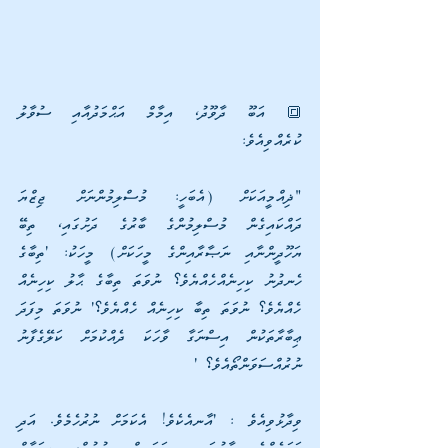
🔳 އަބޫ ދާވޫދު، އިމާމް އަޙްމަދުއާއި ސުވާލު 
ކުރެއްވިއެވެ:
"ޛިއްމީއަކަށް (އެބަހީ: މުސްލިމުންނަށް ޖިޒްޔަ 
ދައްކައިގެން މުސްލިމުންގެ ބާރުގެ ދަށުގައި، ތިބޭ 
ޔަހޫދީންނާއި ނަޞާރާއިންގެ މީހަކަށް) މީހަކު: 'ތިބާގެ 
ހެނދުނު ކިހިނެއްހެއްޔެވެ؟ ނުވަތަ ތިބާގެ ޙާލު ކިހިނެއް 
ހެއްޔެވެ؟ ނުވަތަ ތިބާ ކިހިނެއް ހެއްޔެވެ؟' ނުވަތަ މިފަދަ 
ޢިބާރާތަކުން އިސްނަގާ ވާހަކަ ދެއްކުމަށް ކަލޭގެފާނު 
ނުރުއްސަވަންތޯއެވެ؟ ' 
ވިދާޅުވިއެވެ : 'އާނއެކެވެ! އެކަމަށް ނުރުހެމެވެ. އަދި 