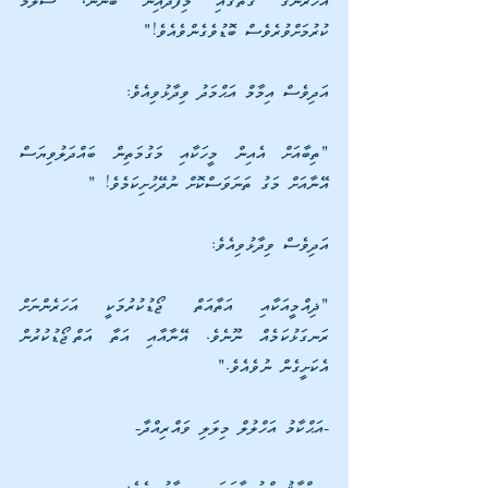
އަހަރެންގެ ގާތުގައި މިފަދައިން ބުނުން، ސަލާމް 
ކުރުމަށްވުރެވެސް ބޮޑުވެގެންވެއެވެ!"
އަދިވެސް އިމާމް އަޙްމަދު ވިދާޅުވިއެވެ:
"ތިބާއަށް އެއިން މީހަކާއި މަގުމަތިން ބައްދަލުވިޔަސް 
އޭނާއަށް މަގު ތަނަވަސްކޮށް ނުދޭހުށިކަމެވެ! "
އަދިވެސް ވިދާޅުވިއެވެ:
"ޛިއްމީއަކާއި އަތާއަތް ޖޯޑުކުރުމަކީ އަހަރެންނަށް 
ރަނގަޅުކަމެއް ނޫނެވެ. އޭނާއާއި އަތާ އަތްޖޯޑުކުރުން 
އެކަށީގެން ނުވެއެވެ."
-އަޙްކާމު އަހްލުލް މިލަލި ވައްރިއްދާ-