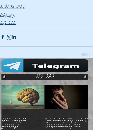
ލިޔުން/ އައްރަޤާއިޤް
ދީނީ ލިޔުން
އެންމެ ފަހުގެ
އެންމެ ފަހުގެ
”ފަހަރެއްގައި ދިމާވާ އިޙްސާސެއް އެއީ
ބުއްދިވެރިޔާގެ މައްޗަށް
ނުރުހޭ އިޙްސާސަކަށްވެދާނެއެވެ.
ވާޖިބުވެގެންވަނީ