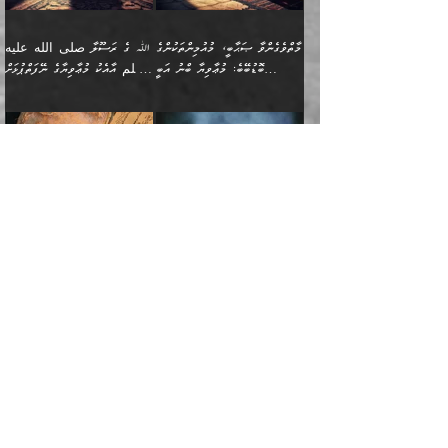
ދަރިފުޅު
ހިއްސާއެއް ތިބާއަށްވެއެވެ.
طَیِّبَةࣰ كَشَجَرَةࣲ
ތަނބު އަރިއަޅައިފިނަމަ
ބޮޑުވެގަންނަން ބޭނުންވާ
އަދި ފިތުނަވެރިވާ ކޮންމެ
طَیِّبَةٍ أَصۡلُهَا ثَابِتࣱ
އަންހެނުން މެދުވެރިކޮށް އެ
ނަފްސެއްނަމަ؛
މާތްވެގެންވާ ޞަޙާބީ، މުއުމިންތަކުންގެ
ﷲ ގެ ރަސޫލާ صلى الله عليه
ޒުވާނެއް، އަދި އެއަންހެނާއާ
وَفَرۡعُهَا فِی
ޘާބިތެއް ނުކުރެވޭނެއެވެ! އަދި
މީސްތަކުންގެ މަދަޙަ ތަޢުރީފު
ބޮޑުބޭބެ: މުޢާވިޔާ ބްނު އަބީ
وسلم އާއެކު މުޢާވިޔާގެ ނޭފަތްޕުޅަށް
ދިމާލަށް ބެލުން އަމާޒުކުރާ
ٱلسَّمَاۤءِ ) (إبراهيم
އޭގައި ބާގަނޑެއް ހެދިއްޖެނަމަ
ބަލައިގަތުން މަދުކުރަން
ސުފްޔާނު (60ހ):
ވަތް ހިރަފުސް ވެލިކޮޅެއްވެސް ޢުމަރު
ﷲ ގެ ރަސޫލާ صلى الله
💧އިބްނުލް މުބާރަކު
ކޮންމެ ޒުވާނެއްގެ ފާފަ، އެ
: ٢٤) "اللّه ހެޔޮ ރަނގަޅު
ބްނު ޢަބްދުލް ޢަޒީޒަށްވުރެ ހެޔޮވެ
އަންހެނުންނަކަށް އެ ފޫބައްދާ
ޖެހެއެވެ. އެއީ އެ ޠަބީޢަތާއެކު
عليه وسلم ގެ
(181ހ) އާ
ހިއްސާގައި ހިމެނެއެވެ. އެހެނީ
ކަލިމައެއްގެ މިސާލު، ހެޔޮ
މާތްވެގެންވެއެވެ!“
އިޞްލާޙެއް ނުކުރެވޭނެއެވެ!
މަދަޙަޘަނާ ލިބުމުން؛
ޞަޙާބީންނާމެދު
އެސުވާލުކުރެވުމުން
އެއީ ތިބާގެ އަންހެން
ރަނގަޅު ގަހެއް ފަދައިން
އަންހެނުންގެ ޖިހާދަ
ހެއްލުންތެރިކަމާއި، ބޮޑާކަމާއި،
އަހުލުއްސުންނާގެ ޢަޤީދާއާ
ވިދާޅުވިއެވެ: ”ﷲ ގެ ރަސޫލާ
ދަރިފުޅެވެ. އަދި އެދަރިފުޅު
ޖައްސަވަނީ ކޮންފަދައަކުންކަން
ނަފްސުގެ ޢައިބުތައް ހަނދާނ
ޚިލާފުވުމުގެ ކޮޅުމަތި، އަދި
صلى الله عليه وسلم
ނިވާކޮށް ފަރުދާކުރަން
ތިބާއަށް ނުފެނޭހެއްޔެވެ؟
އެތެރޭގައި ފޮރުވައިގެން އޮތް
އާއެކު މުޢާވިޔާގެ ނޭފަތްޕުޅަށް
ތިބާއަށްވަނީ
އެގަހުގެ މައިގަނޑާއި ބުޑު
އަހަރެން ދެރަވެ ހިތާމަކުރެވޭ ކަމެއް
މީސްތަކުން ޢިލްމުގައިވަނީ އެކި
ނުބައި ފާސިދު ޢަޤީދާ ފާޅުވަނީ
ވަތް ހިރަފުސް ވެލިކޮޅެއްވެސް
އަމުރުވެވިގެންނެވެ. ތިބާ
ރަނގަޅަށް ބިމުގައި ހަރުލާ
އެބަ ދިމާވެއެވެ.
ދަރަޖައާއި ފަންތީގައިއެވެ.
މާތްވެގެންވާ ޞަޙާބީ މުޢާވިޔާ
ޢުމަރު ބްނު ޢަބްދުލް
އެހެން ކަންތައް ނުކޮށްފިނަމަ
ސާބިތުވެފައިވެއެވެ. އަދި
🍁 ޢަބްދުއް ރަޙްމާނު ބްނު
🌾އިމާމް އައްޝާފިޢީ
ބްނު އަބީ ސުފްޔާނަށް
ޢަޒީޒަށްވުރެ ހެޔޮވެ
ތިބާ ފާފަވެރިވާނެއެވެ. އަދި
އެގަހުގެ ގޮފިތައް މައްޗަށް
ޒައިދު ބްނު އަސްލަމް
(204ހ) ވިދާޅުވިއެވެ:
ޤަދަރުކުޑަކޮށް،
މާތްވެގެންވެއެވެ!“ 📖
ތިބާގެ ސަބަބުން މެދުވެރިވި
އަރައިގެންގޮސް
(182ހ) ކިޔާދެއްވިއެވެ:
”މީސްތަކުން ޢިލްމުގައިވަނީ
ކުޑައިމީސްކޮށް، ވަށްބަސްބުނާ
އައްޝަރީޢާ ލިލްއާޖުއްރީ 📖
ފާފަތައް އޭގެ މިންވަރަކުން
އުޑަށްގޮސްފައެވެ." ރަސޫލާ
”އަހަރެން އެއްދުވަހަކު އަބޫ
އެކި ދަރަޖައާއި
ހިސާބުންނެވެ. 💥ވަކީޢު
🌾މުޢާވިޔާ ބްނު އަބީ
ތިބާގެ
صلى الله عليه وسلم
ޙާޒިމު (133ހ)އަށް
ފަންތީގައިއެވެ. ޢިލްމުގައި
ބްނުލް ޖައްރާޙު (197ހ)
ސުފްޔާނު ވައްޓާލާފައި
ޙަދީޘްކުރެއްވި
ދެންނެވީމެވެ: "އަހަރެން
އެމީހުންގެ ދަރަޖަވަނީ: އެ
ވިދާޅުވިކަމަށް ރިވާކުރެވެއެވެ:
ޢަދުލުވެރި އިމާމުންނަކީ
”ޤުރްއާނުގެ އަލީގައި، އަންހެނާ ބޭރަށް
”ނަފްސު ވަކިކަމަކާ އުޅެގަންނަހިނދު
ދެރަވެ ހިތާމަކުރެވޭ ކަމެއް
ޢިލްމުން އެމީހުން ދަނެފައިހުރި
”މުޢާވިޔާ رضي الله
ފަހެއްކަމުގައި، އެއީ
ވަޒީފާ އަދާކޮށް މަސައްކަތްކުރުމަށް
ބުއްދިން ނަފްސު ވަޒަންކުރުމުގައި