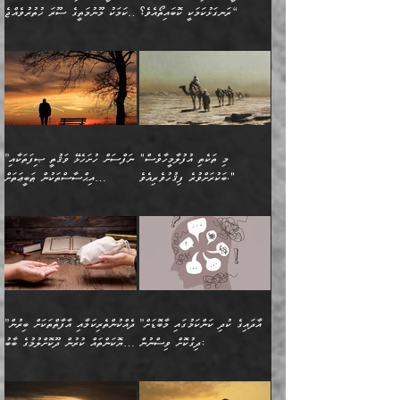
ރައްދުކުރައްވައިފިނަމަ ފަހެ
މީހަކު ބުރު ސޫރަ ރީތި
ކިތަންމެ ކުޑަކަމެއްވިޔަސް
ބިނާކޮށް ކައިވެންޏެއް
ރަނގަޅުކަމަކީ ކޮބައިތޯއެވެ؟“
އެކަމަކު މޫނުމަތީގެ ސޫރަ ހުތުރުވެއްޖެ
އެކަލާނގެ ރުއްސަވާނޭ
ފުރިހަމަ، މުދާތައް
މީހާ,
އޭގެ މުޞީބާތް ބޮޑުވެގެންވާ
ޤާއިމުކުރުން ދޫކޮށްފައި
🪨 އިބްނުލް މުބާރަކު
☘️ އިބްނު ޙިއްބާނު
ޙަމްދުގެ ބަސްތަކަކުން
ތަނަވަސްވެ، އެކަމަކު އެއާއެކު
ގޮތަށެވެ. އަދި ބުއްދިވެރިކަމުގެ
ކިޔެވުމާއި އެހެން
(181ހ) އަށް ދެންނެވުނެވެ:
(354ހ) ވިދާޅުވިއެވެ:
އަހަރެން އެކަލާނގެއަށް
ޢަޤީދާއާއި ފިކުރު ފުރެދިގެންވާ
ތެރޭގައި: އެއްވެސް ކަ
މަޤްޞަދުތަކުގައި އެކުދިން
”މީހަކަށް ލިބޭނެ އެންމެ ހެޔޮ
”އެމީހެއްގެ ވިސްނުން
ޙަމްދުކުރާހުށީމެވެ.“ ދެން މާ
މީހަކަށް ވެދާނެއެވެ. ދެން
މަޝްޣޫލުކުރުވުމާމެދު ތިބާ
ރަނގަޅުކަމަކީ ކޮބައިތޯއެވެ؟“
ރަނގަޅުވެ، އެކަމަކު
ގިނައިރެއް ނުވެ އޭގެ
މިފަދަ މީހަކުގެ ރީތިކަމާއި
ނަމަނަމަ ސަމާލުވެ
ވިދާޅުވިއެވެ: ”އޭނާގެ
މޫނުމަތީގެ ސޫރަ ހުތުރުވެއްޖެ
އަސްދާނުގޮނޑިއާއި ލަގަނާއި
އޭނާގެ މޮޅެތި ތަކެއްޗަށްޓަކައި
ކިބައިގައިވާ ފުރާ ފުރިހަމަ
މީހާ, ފަހެ އޭނާގެ ނަފްސުގެ
އެކީގައި އޭތި ގެނެވުނެވެ.
ބެލުމަކީ: އޭނާގެ ޢަޤީދާއާއި
"މި ތަކެތި އުފުލާމީހާވެސް
”ނަފްސަށް ހުށަހެޅޭ ވަޤުތީ ޞިފަތަކާއި
ބުއްދިއެވެ.“ ދެންނެވުނެވެ:
(ބުއްދިއާއި ވިސްނުމުގެ)
ދެން އެކަލޭގެފާނު އެއަށް
ޤަބޫލުކުރާ ގޮތްތަކާއި
ބަކުރަށްވުރެ ފިޤުހުވެރިއެވެ."
އިޙްސާސްތަކުން ޠަބީޢަތަށް
”އެގޮތަށް ލިބިގެންނުވިނަމަ
ހެޔޮކަމުން އޭނާގެ މޫނުގެ
ސަވާރުވިއެވެ. އަދި އޭގެ
ފިކުރުވެސް ނަފްސަށް
އަސަރުކުރުން:
🔅 ބަކްރު ބްނު ޢަބްދި ﷲ
ނަފްސަށް ހުށަހެޅިގެން އަންނަ
ދެން ކޮން އެއްޗެއްތޯއެވެ؟“
ހުތުރުކަން ހަނދާން
މައްޗަށް ސީދާވިހިނދު، ހެދުން
ރަނގަޅުކޮށް ޖަރީކޮށްދޭ
އަލްމުޒަނީ (108ހ)
އެކި ވައްތަރުގެ
ވިދާޅުވިއެވެ: ”ރިވެތި ރަނގަޅު
ނައްތާލައެވެ. އަނެއްކޮޅުން
ބޮނޑިކޮށްލައްވާފައި، އުޑާއި
ކަމެކެވެ. އެއީ (ޙަޤީޤަތުގައި)
ކިޔާދެއްވިއެވެ: ”އަހަރެން
އިޙްސާސްތަކުގެ ބާރުމިން ހުރި
އަދަބެކެވެ.“ ދެންނެވުނެވެ:
އެމީހަކުގެ މޫނުމަތި ރީތިވެ،
ދިމާލަށް އިސްތަށިފުޅު
އެ ދެކަންތަކުގެ ދ
އެއްފަހަރަކު ގެއިން
މިންވަރަކުން އިންސާނާގެ
”އެކަން ނެތްނަމަ ދެން
އެކަމަކު ވިސްނުން ކޮށި
ނިކުމެގެންދަނިކޮށް އެއްޗެހި
ޠަބީޢަތަށް އަސަރުކުރެއެވެ...
ކޮންކަމެއްތޯއެވެ؟“
ވެއްޖެނަމަ, އޭނާގެ ނަފްސުގެ
އުފުލުމުގެ މަސައްކަތްކުރާ
ދެން އެއަށްފަހު އެ ޠަބީޢަތުން
ވިދާޅުވިއެވެ: ”އޭނާ
އުނިކަމާހުރެ މޫނުމަތީގެ ހުރި
”އާދައިގެ ކުދި ކަންކަމުގައި މާބޮޑަށް
”ދެއްކުންތެރިކަމާއި އާފާތްތަކަށް ބިރުން
މީހަކާ ދިމާވިއެވެ. އޭނާގެ
ބުއްދިއަށް އަސަރުކުރެއެވެ...
މަޝްވަރާއަށް އަހާނޭ ރަނގަޅު
ރީތިކަން ދާހުއްޓެވެ.
ދިގުކޮށް ވިސްނުން:
ހެޔޮކަންތައް ކުރުން ދޫކޮށްލުމުގެ ބާބު
ސާމާނު އޭރު
މިއަސަރުކުރުމުގެ އަޞްލުގެ
ޞާލިޙު އަޚެކެވެ.“
އެހެންކަމުން ވިސްނުންތެރި
ބަޔާންކުރުން:
އެކަމެއްގައި އެހާ ދިގުކޮށް
🌴 އިބްނުލް ޖައުޒީ
އުފުލަމުންދިޔައެވެ. އޭރު އޭނާ
ފެށުން އައި ގޮތަކީ:
ދެންނެވުނެވެ: ”އެގޮތަށް
މީހާގެ އަތުގައި އެއްޗެއް
ވިސްނުން ޙައްޤުނުވާ
(597ހ) ވިދާޅުވިއެވެ: