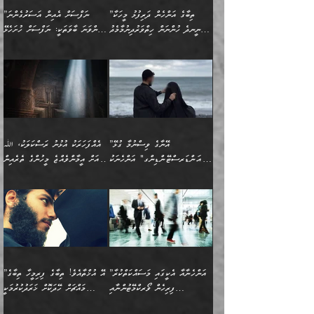
ހަ
ޒައިދު އަލްޤައިރަވާނީ
އެނގިގެންވުމަށް
ހިތްހަމަޖެހުމާއި އެނޫންވެސް
ނުބައި ރައުޔު، އަދި ފަހުން
”ތިބާގެ އަންހެން ދަރިފުޅު މީހަކާ
”ނަފްސަށް އެއިން އަސަރުގެންނަ
(386ހ) އެކަލޭގެފާނާ
ނުރުހުންވުމާއި، މީސްތަކުން
ގިނަ ކަންކަމެވެ. މި
ހިތާމަކުރާނޭ ކަންކަން ބުއްދިން
ނީނދެ ހުންނަން ހިތްވަރުދިނުމާމެދު
ތިންވަނަ ބާވަތަކީ: ނަފްސަށް ހުށަހެޅޭ
ވާހަކަދައްކަވަމުން
އޭނާ ނުބައިކޮށްފައި
ޞިފަތަކުން ކަމެއް ނަފްސުގައި
އިޚްތިޔާރުކުރެއެވެ. އަދި
ތިބާ ހުށިޔާރުވެ ޚަބަރުދާރުވާށެވެ!
ކަންކަމެވެ. (ޝުޢޫރުތަކާއި
އެގޮތަށް ތިމަންނާ ހިތްވަރުދެނީ
އެގޮތުން ނަފްސުގެ
އެއްސެވިއެވެ: ”ތިބާ ޢިލްމުލް
އެއްޗެހިކިޔުމަށް ނުރުހުންވުން
އިޙްސާސްތަކެވެ.)
އަބަދުމެ ހަރުލައިގެން
ފަހަރެއްގައި އެފަދަ ބުއްދިއެއް
ކިހިނެއްހެއްޔެވެ؟ އެކަމަށް
ޠަބީޢަތުގައި ލޯބިވުމާއި
ކަލާމްގެ އަހުލުވެރިންގެ
ހުއްދަވެގެންވާކަން
ދާއިމަކަށް ނުހުރެއެވެ. އެކަމަކު
ބަލިކަށިވެ ގަމާރުވެ
ހިތްވަރުދޭން ބޭނުންކުރާ
ނުރުހުންވުމާއި، އުފާވުމާއި
(ޤުރްއާނާއި ސުންނަތް ދޫކޮށް
ބަޔާންކުރުން: ކުރެވޭ ނުބައި
އެކަންކަން ލައިގަނެފައި
ކޮސްވެގެންވާ ކަމަށް ތުހުމަތުވެ
ފެތުރިގެންވާ ފަސް ގޮތެއް
ދެރަވުންވެއެވެ. މިއީ
ބުއްދީގެ ޙުއްޖަތްތަކާއި
ކަންތައް ފޮރުވާ
އަނެއްކާ ފިލ
އަހަރެން ތިބާއަށް ކިޔާދޭނަމެވެ.
ނަފްސުތަކުގައިވާ ޠަބީޢީ
ވިސްނުންތައް ބޭނުންކޮށްގެން
ވަންހަނާކުރުމަކީ
ތިބާގެ އަންހެން ދަރިފުޅަށް
ޞިފަތަކެކެވެ. ނަމަވެސް
ދީނުގެ ކަންކަމުގައި
ދެއްކުންތެރިކަމެއްކަމުގައި
”އޭނާގެ ވިސްނުމާ ގުޅޭ
އެއްފަހަރަކު އުޅުނު ރަސްކަލަކު، ﷲ
އަދި އެކުއްޖާގެ
އެކަންކަން އިންސާނާއަށް
ވާހަކަދައްކާ މީހުންގެ)
ހީކުރާ މީހަކު ހީކޮށްފާނެއެވެ.
"އަންޑަރސްޓޭންޑިންގ" އަންހެނަކު
އަށް އީމާންވެއްޖެ މީހުންގެ ތެރެއިން
މުސްތަޤްބަލަށް އެކަމުގެ
ޖެހޭހިނދު އެއީ ވަޤުތީ ގޮތުން
މަޖްލިސްތަކަށް
އެކަންވަނީ އެހެންނެއް ނޫނެވެ.
ހޯދަން ވަރުބަލިވެގެން އުޅެއެވެ.
މީހަކު އަތުޖެހިއްޖެނަމަ އެމީހަކު
އޭ އަޚާއެވެ! ތިބާއާ އެއްފަދަ
🌴 ހިޝާމު ބްނު އިސްމާޢީލު
ނުރައްކާ ނޭނގިހުރެވެސް ތިބާ
ހުށަހެޅޭ ޞިފަތަކަކަށްވެއެވެ.
ޞަލީބަށް އެރުވުމަށް އަމުރުކުރަމުން
ޙާޒިރުވިންހެއްޔެވެ؟“ އަބޫ
މަނާވެގެންވާކަމަކީ
ފިރިހެނަކާ މެނުވީ ތިބާގެ
(217ހ) ކިޔާދެއްވިއެވެ:
އެކަމަށް ވެއްޓިފައި
ދެން އޭގެ ޠަބީޢީ
ދިޔައެވެ.
ޢުމަރު ވިދާޅުވިއެވެ:
އިންސާނާއަކީ ވަރަޢަވެރި
ވިސްނުމާ އެއްގޮތްވެ
”އެއްފަހަރަކު އުޅުނު
ވެދާނެއެވެ: 1- އާމްދަނީ
މިންގަނޑަށްވުރެ އެޞިފަތައް
”އާނއެކެވެ. އަހަރެން
މީހެއްކަމުގައި މީހުންނަށް
އަންޑަރސްޓޭންޑު
ރަސްކަލަކު، ﷲ އަށް
ހޯދަން މަސައްކަތްކުރުމާއި
ބޭރުވެއްޖެނަމަ, އެހިސާބުން
ދެފަހަރަކު ޙާޒިރުވީމެވެ. ދެން
ދައްކަންވެގެން، އަދި އޭނާއަކީ
ނުވެވޭނެއެވެ. ދެންފަހެ
އީމާންވެއްޖެ މީހުންގެ ތެރެއިން
ވަޒީފާ އަދާކުރުމުގެ ދަރަޖަ
ބުއްދިއަށް އަސަރުކުރެއެވެ.
އެއަށ
ﷲ ދެކެ ބިރުގަންނަ
އަންހެނާއަށް ބަލާއިރު ތިޔަ
މީހަކު އަތުޖެހިއްޖެނަމަ
ބޮޑުކޮށް މަތިކުރުމެވެ.
ޠަބީޢީ އާދައިގެ މިން ތެރޭގައި
”އަންހެނާއާ އެކީގައި މަސައްކަތްކުރާ
”އޭ އުޚްތާއެވެ! ތިބާގެ ފިރިމީހާ ތިބާގެ
ދެމީހުންގެ ގުޅުމަކީ އެކަކު
އެމީހަކު ޞަލީބަށް އެރުވުމަށް
ޚާއްޞަކޮށް ޑޮކްޓަރީކަމާއި
އެޞިފަތައް ހުރިނަމަ,
ފިރިހެން ވޯރކްމޭޓުންނާއި
މައްޗަށް ހޭދަކޮށް ޚަރަދުކުރުމަކީ
އަނެކަކުގެ ވިސްނުން ފަހުމްވެ
އަމުރުކުރަމުން ދިޔައެވެ. ދެން
އިންޖިނޭރުކަންފަދަ
އެޞިފަތަކަށް އަސަރުކުރުވާ،
ކްލާސްމޭޓުންނަކީ މަރެވެ.
ޢައިބެއް ނޫނެވެ.
ޅިޔަނުންނާއިމެދު ޙަދީޘްގައި
ހަމަ އެގޮތަށް ތިބާގެ