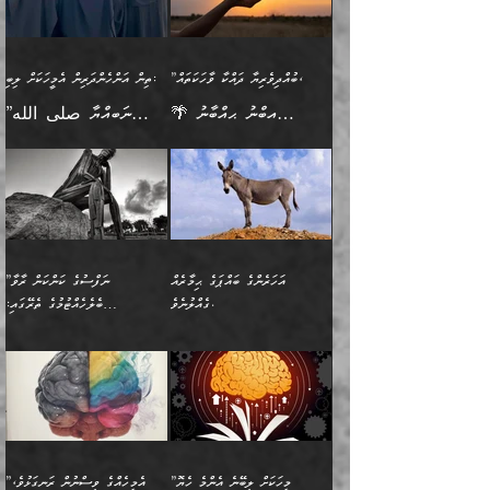
އިޙްސާސެއް އޭނާއަށް
ޙިފްޡުކޮށް
ލިބޭނެ ހެޔޮ ޞިފަތަކުން
މުރާލިވުން ޞައްޙަ ކަންކަމާއި
ވާހަކަދެއްކުމުގެ ކުރިން
ދެމިހުރުމެވެ. އެހެނީ ދުނިޔޭގެ
އާދެއެވެ. އަދި އެއާއެކު
އެންމެ ފުރަތަމަކަމަކީ
ޞައްޙަ ނުވާ ކަންކަން
އެމީހަކުގެ ފުށުން އެ ނިކުންނަ
ސަބަބުތަކުން އެއްވެސް
އެއަންހެނ
ބުއްދިވެރިކަމެވެ. އަދި އެއީ
ބަޔާންކުރުން: މީހަކު
އެއްޗެއް ފެންނަ މީހާއެވެ.
ސަބަބަކަށް ސާފުކޮށް
”ބުއްދިވެރިޔާ ދައްކާ ވާހަކަތައް،
ތިން އަންހެންދަރިން އެމީހަކަށް ލިބި:
ﷲ ތަޢާލާ އެކަލާނގެ
ރޭއަޅުކަންކުރާ ބަޔަކާއެކުގައި
ދެންފަހެ އެމީހަކުގެ ބުއްދި
ރަނގަޅަށް ވާޞިލުވެވޭހުށީ
🌴 އިބްނު ޙިއްބާނު
”ނަބިއްޔާ صلى الله
އަޅުތަކުންނަށް ދެއްވި އެންމެ
ރޭގަނޑު ހޭދަކޮށްފާނެއެވެ.
ބޭރު ފެންޑާގައި އޮންނަ
އެކަމުގައި ޢިލްމު ސާފުކޮށް
(354ހ) ވިދާޅުވިއެވެ:
عليه وسلم
ހެޔޮ ރަނގަޅު ކަންތަކުންވާ
ދެން އެމީހުން ރޭގަނޑުގެ ގިނަ
މީހަކީ: ވާހަކަތަކެއް ދައްކާފައި
ޚާލިޞްވެގެންނެވެ. އަދި
”ބުއްދިވެރިޔާ ދައްކާ
ޙަދީޘްކުރެއްވިކަމަށް
ކަމެކެވެ. އެހެންކަމުން އެއާ
ވަޤުތު ނަމާދުކޮށްފާނެއެވެ.
ދެން އޭގެ ފަހުން އެނިކުތް
ބުއްދިވެރިޔަކު ވެއްޖެއްޔާ
ވާހަކަތައް، ޞައްޙަކޮށް
ރިވާކުރެވެއެވެ: "ތިން
އިދިކޮޅު ޞިފައެއް
އަނެއްކޮޅުން މީނާގެ ޢާދައަކީ
އެއްޗެ
ނިންމާނޭކަމަކީ: އެމީހަކު
ސަލާމަތުންވާ ހަށިގަނޑެއް
އަންހެންދަރިން އެމީހަކަށް ލިބި:
ޤާއިމުކޮށްގެން ހުރި މީހަކާ
ސާޢަތެއްވަރު އިރުކޮޅެއް
ކުރާކަމަކާ
ސީދާވާހެން ސީދާވާނެއެވެ.
1-ދެން އެކުދިން
އެކުގައި އިށީންދެ އުޅެގެން
ރޭއަޅުކަންކުރުމެވެ. ދެން މީނާ
އަނެއްކޮޅުން ޖާހިލުމީހާ ދައްކާ
އަދަބުވެރިކުރުވާ 2-އަދި
ﷲ ދެއްވި ނިޢުމަތް
(އެމީހުންނާ އެކުގައި
އަހަރެންގެ ބައްޕަގެ ޙިމާރެއް
”ނަފްސުގެ ކަންކަން ރާވާ
ވާހަކަތައް، ބަލިވެފައިވާ
އެކުދިން ކައިވެނިކުރުވާ 3-
ގަޑުބަޑުކޮށް
ރޭކުރާއިރު) އެމީހުންނާ
ގެއްލުނެވެ.
ބެލެހެއްޓުމުގެ ތެރޭގައި:
ހަށިގަނޑެއް އެގޮތްމިގޮތްވާހެން
އަދި އެކުދިންނަށް ހެޔޮކޮށް
ހުތުރުނުކުރާހުއްޓެވެ...
އެއްގޮތްވެއެވެ. ނުވަތަ އެމީހުން
މަގުފުރެދިފައިވާ ބަޔަކުގެ ކިބައިގައިވާ
🌱 ޖަޢުފަރު ބްނު މުޙައްމަދު
އެމީހުންގެ މަގުފުރެދުމާއި
ފުށޫއަރާ އިދިކީލަވާނެއެވެ. އަދި
ހިތައިފިނަމަ ފަހެ އެމީހަކަށްވަނީ
މޮޅެތި ރިވެތި ކަންކަމަށް ބަލާ
ބުއްދިއާއި ވިސްނުންތެރިކަން
ރޯދަ ހިފާއިރު މީނާވެސް
(148ހ) ކިޔާދެއްވިއެވެ:
އެމޮޅެތި ކަންކަމާ ގުޅުމެއް
ވިސްނުން ދިގު ނުކުރުންވެއެވެ.
ބުއްދިވެރިޔާގެ ބަސްތައް އެއީ
ސުވަރުގެއެވެ." 📖 ސުނަނު
އިތުރުކޮށްދޭނެ ކަމަކީ: އޭނާފަދަ
އެމީހުންނާއެކު ރޯދަހިފައެވެ.
”އަހަރެންގެ ބައްޕަގެ ޙިމާރެއް
ނުވެއެވެ. އެހެނީ ނަފްސަކީ
ކިތަންމެ މަދު
އަބީ ދާވޫދު 📖 ފަހެ ތިބާގެ
(އެހެން ބުއްދިވެރިންނާ)
އެމީހުން
ގެއްލުނެވެ. ދެން ބައްޕަ
ވަޒަންހަމަވާ އެއްޗެއް ނޫނެވެ.
ބަސްތަކެއްވިޔަސް އޭގެ ޤަދަރު
އަންހެން ދަރިން
ގާތްވުމާއި، އެއާ އިދިކޮޅު އިދ
ވިދާޅުވިއެވެ: ”ﷲ ތަޢާލާ
ނަފްސު ކަންކަން
ބޮޑުވެގެންވެއެވެ. އެއީ
ކައިވެނިކުރުވުމުގައި
އަހަރެންނަށް އޭތި އަނބުރާ
މަސްހުނިކޮށްލައެވެ. އެގޮތުން
ފާފަވެރިޔާގެ ކުރިމަތިލުން
ފަރުވާކުޑަކޮށް، ޢާއިލާއެއް
”މީހަކަށް ލިބޭނެ އެންމެ ހެޔޮ
”އެމީހެއްގެ ވިސްނުން ރަނގަޅުވެ،