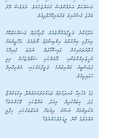
މަސައްކަތް އަނެއްކާވެސް ކުރަންޖެހެއެވެ. ނަމަވެސް އޭރު 
ބައްޕަ މުސްކުޅިވެ ވަރުބަލިކޮށްލާފިއެވެ. 
އަދާކުރާނެ ވަޒީފާއެއްނޯވެއެވެ. ލާރިހޯދަން މަސައްކަތްކޮށް 
ވިޔަފާރި ބިނާކުރާނެ އިޤްތިޞާދެއް ނޯވެއެވެ. ޔަހޫދީންނަށް 
ގުލާނުތަޅައިގެން ފައިސާހޯދުން ނުވަތަ ދުނިޔޭގެ 
އެހީޖަމިއްޔާތަކާއި، ޔޫއެންގައި ސަލާންޖެހުން މިއީ 
ފަލަސްޠީނު ރައްޔިތުންގެ ވަޒީފާކަމުގައި، އެމެރިކާއިން 
ހަދައިފިއެވެ. 
ފަހެ އެހުރިހާ އުނދަގުލެއް ތަޙައްމަލުކުރަމުންދާ މިކުޑަކުއްޖާ 
ފަދަ ކިތައްކުދިން މިއަދު ޣައްޒާގައި ވޭހެއްޔެވެ؟ 
އެކުދިންނަށް ނަޞްރު ދިނުމަށް އެއަތްތަކުގައި ހިފާލީ 
އުއްމަތުގެ ކޮން ލީޑަރެއްހެއްޔެވެ؟