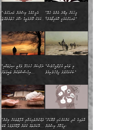
ވިދާޅުވިއެވެ: ”ﷲ ތަޢާލާ
ނަފްސު ކަންކަން
ބޮޑުވެގެންވެއެވެ. އެއީ
ކައިވެނިކުރުވުމުގައި
އަހަރެންނަށް އޭތި އަނބުރާ
މަސްހުނިކޮށްލައެވެ. އެގޮތުން
ފާފަވެރިޔާގެ ކުރިމަތިލުން
ފަރުވާކުޑަކޮށް، ޢާއިލާއެއް
”މީހަކަށް ލިބޭނެ އެންމެ ހެޔޮ
”އެމީހެއްގެ ވިސްނުން ރަނގަޅުވެ،
ރައްދުކުރައްވައިފިނަމަ ފަހެ
މީހަކު ބުރު ސޫރަ ރީތި
ކިތަންމެ ކުޑަކަމެއްވިޔަސް
ބިނާކޮށް ކައިވެންޏެއް
ރަނގަޅުކަމަކީ ކޮބައިތޯއެވެ؟“
އެކަމަކު މޫނުމަތީގެ ސޫރަ ހުތުރުވެއްޖެ
އެކަލާނގެ ރުއްސަވާނޭ
ފުރިހަމަ، މުދާތައް
މީހާ,
އޭގެ މުޞީބާތް ބޮޑުވެގެންވާ
ޤާއިމުކުރުން ދޫކޮށްފައި
🪨 އިބްނުލް މުބާރަކު
☘️ އިބްނު ޙިއްބާނު
ޙަމްދުގެ ބަސްތަކަކުން
ތަނަވަސްވެ، އެކަމަކު އެއާއެކު
ގޮތަށެވެ. އަދި ބުއްދިވެރިކަމުގެ
ކިޔެވުމާއި އެހެން
(181ހ) އަށް ދެންނެވުނެވެ:
(354ހ) ވިދާޅުވިއެވެ:
އަހަރެން އެކަލާނގެއަށް
ޢަޤީދާއާއި ފިކުރު ފުރެދިގެންވާ
ތެރޭގައި: އެއްވެސް ކަ
މަޤްޞަދުތަކުގައި އެކުދިން
”މީހަކަށް ލިބޭނެ އެންމެ ހެޔޮ
”އެމީހެއްގެ ވިސްނުން
ޙަމްދުކުރާހުށީމެވެ.“ ދެން މާ
މީހަކަށް ވެދާނެއެވެ. ދެން
މަޝްޣޫލުކުރުވުމާމެދު ތިބާ
ރަނގަޅުކަމަކީ ކޮބައިތޯއެވެ؟“
ރަނގަޅުވެ، އެކަމަކު
ގިނައިރެއް ނުވެ އޭގެ
މިފަދަ މީހަކުގެ ރީތިކަމާއި
ނަމަނަމަ ސަމާލުވެ
ވިދާޅުވިއެވެ: ”އޭނާގެ
މޫނުމަތީގެ ސޫރަ ހުތުރުވެއްޖެ
އަސްދާނުގޮނޑިއާއި ލަގަނާއި
އޭނާގެ މޮޅެތި ތަކެއްޗަށްޓަކައި
ކިބައިގައިވާ ފުރާ ފުރިހަމަ
މީހާ, ފަހެ އޭނާގެ ނަފްސުގެ
އެކީގައި އޭތި ގެނެވުނެވެ.
ބެލުމަކީ: އޭނާގެ ޢަޤީދާއާއި
"މި ތަކެތި އުފުލާމީހާވެސް
”ނަފްސަށް ހުށަހެޅޭ ވަޤުތީ ޞިފަތަކާއި
ބުއްދިއެވެ.“ ދެންނެވުނެވެ:
(ބުއްދިއާއި ވިސްނުމުގެ)
ދެން އެކަލޭގެފާނު އެއަށް
ޤަބޫލުކުރާ ގޮތްތަކާއި
ބަކުރަށްވުރެ ފިޤުހުވެރިއެވެ."
އިޙްސާސްތަކުން ޠަބީޢަތަށް
”އެގޮތަށް ލިބިގެންނުވިނަމަ
ހެޔޮކަމުން އޭނާގެ މޫނުގެ
ސަވާރުވިއެވެ. އަދި އޭގެ
ފިކުރުވެސް ނަފްސަށް
އަސަރުކުރުން:
🔅 ބަކްރު ބްނު ޢަބްދި ﷲ
ނަފްސަށް ހުށަހެޅިގެން އަންނަ
ދެން ކޮން އެއްޗެއްތޯއެވެ؟“
ހުތުރުކަން ހަނދާން
މައްޗަށް ސީދާވިހިނދު، ހެދުން
ރަނގަޅުކޮށް ޖަރީކޮށްދޭ
އަލްމުޒަނީ (108ހ)
އެކި ވައްތަރުގެ
ވިދާޅުވިއެވެ: ”ރިވެތި ރަނގަޅު
ނައްތާލައެވެ. އަނެއްކޮޅުން
ބޮނޑިކޮށްލައްވާފައި، އުޑާއި
ކަމެކެވެ. އެއީ (ޙަޤީޤަތުގައި)
ކިޔާދެއްވިއެވެ: ”އަހަރެން
އިޙްސާސްތަކުގެ ބާރުމިން ހުރި
އަދަބެކެވެ.“ ދެންނެވުނެވެ:
އެމީހަކުގެ މޫނުމަތި ރީތިވެ،
ދިމާލަށް އިސްތަށިފުޅު
އެ ދެކަންތަކުގެ ދ
އެއްފަހަރަކު ގެއިން
މިންވަރަކުން އިންސާނާގެ
”އެކަން ނެތްނަމަ ދެން
އެކަމަކު ވިސްނުން ކޮށި
ނިކުމެގެންދަނިކޮށް އެއްޗެހި
ޠަބީޢަތަށް އަސަރުކުރެއެވެ...
ކޮންކަމެއްތޯއެވެ؟“
ވެއްޖެނަމަ, އޭނާގެ ނަފްސުގެ
އުފުލުމުގެ މަސައްކަތްކުރާ
ދެން އެއަށްފަހު އެ ޠަބީޢަތުން
ވިދާޅުވިއެވެ: ”އޭނާ
އުނިކަމާހުރެ މޫނުމަތީގެ ހުރި
”އާދައިގެ ކުދި ކަންކަމުގައި މާބޮޑަށް
”ދެއްކުންތެރިކަމާއި އާފާތްތަކަށް ބިރުން
މީހަކާ ދިމާވިއެވެ. އޭނާގެ
ބުއްދިއަށް އަސަރުކުރެއެވެ...
މަޝްވަރާއަށް އަހާނޭ ރަނގަޅު
ރީތިކަން ދާހުއްޓެވެ.
ދިގުކޮށް ވިސްނުން:
ހެޔޮކަންތައް ކުރުން ދޫކޮށްލުމުގެ ބާބު