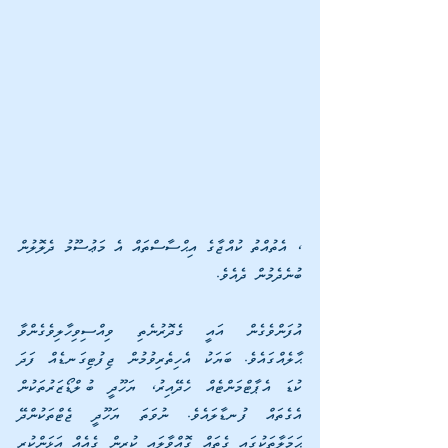
، އެތުއްތު ކުއްޖާގެ އިޙްސާސްތައް އެ މަޢުސޫމު ދެލޮލުން 
ބުނެދެމުން ދެއެވެ.
އުފަންވެގެން އައީ ގެދޮރުނެތި ވިއްސިވިހާލިވެގެންވާ 
ޙާލެއްގައެވެ. ބަޔަކު އެހިތެރިވުމުން ޖިފުޓިގަނޑެއް ފަދަ 
ކުޑަ އެޕާޓްމަންޓެއް ހެދޭއިރު، ޔަހޫދީ ބުލްޑޯޒަރުތަކުން 
އެގެތައް ފުނޑާލައެވެ. ނުވަތަ ޔަހޫދީ ޖެޓްތަކުންދޭ 
ޙަމަލާތަކުގައި ގެތައް ގޮއްވާލައި ކުރިން ގެއެއް އަޅަންކުރި 