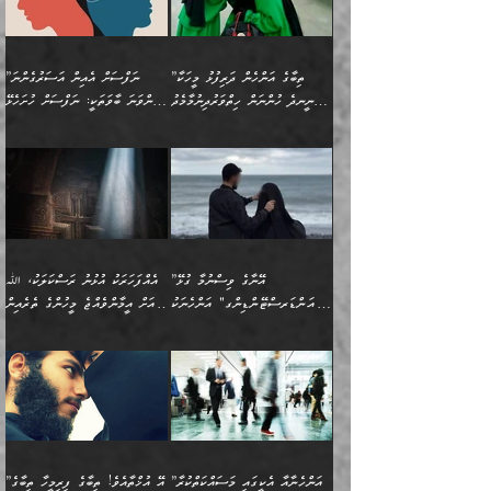
ރައްކާތެރިކަމުގެ ފިޔަވަޅުތައް
ކަންކަމެވެ. މިސާލަކަށް
ޤައިރަވާނުގެ ރަށަށް އައިހިނދު
ފާފަކުރާ މީހެއްކަން
ބިރުވެރިކަމާއި އަމާންކަމުގެ
އިޙްސާސްތަކާއި ޝުޢޫރުތައް
އެޅުމާއި، ދިމާވެދާނޭ ގޮތ
ނަމާދާއި، ރޯދައާއި، ޙައްޖާއި،
އަބޫ މުޙައްމަދު އިބްނު އަބީ
މީސްތަކުންނަށް
އިޙްސާސާއި، މޮޅިވެރިކަމާއި
ޖަމަޢަވެއްޖެނަމަ, އެހިނދުން
ހަ
ޒައިދު އަލްޤައިރަވާނީ
އެނގިގެންވުމަށް
ހިތްހަމަޖެހުމާއި އެނޫންވެސް
ނުބައި ރައުޔު، އަދި ފަހުން
”ތިބާގެ އަންހެން ދަރިފުޅު މީހަކާ
”ނަފްސަށް އެއިން އަސަރުގެންނަ
(386ހ) އެކަލޭގެފާނާ
ނުރުހުންވުމާއި، މީސްތަކުން
ގިނަ ކަންކަމެވެ. މި
ހިތާމަކުރާނޭ ކަންކަން ބުއްދިން
ނީނދެ ހުންނަން ހިތްވަރުދިނުމާމެދު
ތިންވަނަ ބާވަތަކީ: ނަފްސަށް ހުށަހެޅޭ
ވާހަކަދައްކަވަމުން
އޭނާ ނުބައިކޮށްފައި
ޞިފަތަކުން ކަމެއް ނަފްސުގައި
އިޚްތިޔާރުކުރެއެވެ. އަދި
ތިބާ ހުށިޔާރުވެ ޚަބަރުދާރުވާށެވެ!
ކަންކަމެވެ. (ޝުޢޫރުތަކާއި
އެގޮތަށް ތިމަންނާ ހިތްވަރުދެނީ
އެގޮތުން ނަފްސުގެ
އެއްސެވިއެވެ: ”ތިބާ ޢިލްމުލް
އެއްޗެހިކިޔުމަށް ނުރުހުންވުން
އިޙްސާސްތަކެވެ.)
އަބަދުމެ ހަރުލައިގެން
ފަހަރެއްގައި އެފަދަ ބުއްދިއެއް
ކިހިނެއްހެއްޔެވެ؟ އެކަމަށް
ޠަބީޢަތުގައި ލޯބިވުމާއި
ކަލާމްގެ އަހުލުވެރިންގެ
ހުއްދަވެގެންވާކަން
ދާއިމަކަށް ނުހުރެއެވެ. އެކަމަކު
ބަލިކަށިވެ ގަމާރުވެ
ހިތްވަރުދޭން ބޭނުންކުރާ
ނުރުހުންވުމާއި، އުފާވުމާއި
(ޤުރްއާނާއި ސުންނަތް ދޫކޮށް
ބަޔާންކުރުން: ކުރެވޭ ނުބައި
އެކަންކަން ލައިގަނެފައި
ކޮސްވެގެންވާ ކަމަށް ތުހުމަތުވެ
ފެތުރިގެންވާ ފަސް ގޮތެއް
ދެރަވުންވެއެވެ. މިއީ
ބުއްދީގެ ޙުއްޖަތްތަކާއި
ކަންތައް ފޮރުވާ
އަނެއްކާ ފިލ
އަހަރެން ތިބާއަށް ކިޔާދޭނަމެވެ.
ނަފްސުތަކުގައިވާ ޠަބީޢީ
ވިސްނުންތައް ބޭނުންކޮށްގެން
ވަންހަނާކުރުމަކީ
ތިބާގެ އަންހެން ދަރިފުޅަށް
ޞިފަތަކެކެވެ. ނަމަވެސް
ދީނުގެ ކަންކަމުގައި
ދެއްކުންތެރިކަމެއްކަމުގައި
”އޭނާގެ ވިސްނުމާ ގުޅޭ
އެއްފަހަރަކު އުޅުނު ރަސްކަލަކު، ﷲ
އަދި އެކުއްޖާގެ
އެކަންކަން އިންސާނާއަށް
ވާހަކަދައްކާ މީހުންގެ)
ހީކުރާ މީހަކު ހީކޮށްފާނެއެވެ.
"އަންޑަރސްޓޭންޑިންގ" އަންހެނަކު
އަށް އީމާންވެއްޖެ މީހުންގެ ތެރެއިން
މުސްތަޤްބަލަށް އެކަމުގެ
ޖެހޭހިނދު އެއީ ވަޤުތީ ގޮތުން
މަޖްލިސްތަކަށް
އެކަންވަނީ އެހެންނެއް ނޫނެވެ.
ހޯދަން ވަރުބަލިވެގެން އުޅެއެވެ.
މީހަކު އަތުޖެހިއްޖެނަމަ އެމީހަކު
އޭ އަޚާއެވެ! ތިބާއާ އެއްފަދަ
🌴 ހިޝާމު ބްނު އިސްމާޢީލު
ނުރައްކާ ނޭނގިހުރެވެސް ތިބާ
ހުށަހެޅޭ ޞިފަތަކަކަށްވެއެވެ.
ޞަލީބަށް އެރުވުމަށް އަމުރުކުރަމުން
ޙާޒިރުވިންހެއްޔެވެ؟“ އަބޫ
މަނާވެގެންވާކަމަކީ
ފިރިހެނަކާ މެނުވީ ތިބާގެ
(217ހ) ކިޔާދެއްވިއެވެ:
އެކަމަށް ވެއްޓިފައި
ދެން އޭގެ ޠަބީޢީ
ދިޔައެވެ.
ޢުމަރު ވިދާޅުވިއެވެ:
އިންސާނާއަކީ ވަރަޢަވެރި
ވިސްނުމާ އެއްގޮތްވެ
”އެއްފަހަރަކު އުޅުނު
ވެދާނެއެވެ: 1- އާމްދަނީ
މިންގަނޑަށްވުރެ އެޞިފަތައް
”އާނއެކެވެ. އަހަރެން
މީހެއްކަމުގައި މީހުންނަށް
އަންޑަރސްޓޭންޑު
ރަސްކަލަކު، ﷲ އަށް
ހޯދަން މަސައްކަތްކުރުމާއި
ބޭރުވެއްޖެނަމަ, އެހިސާބުން
ދެފަހަރަކު ޙާޒިރުވީމެވެ. ދެން
ދައްކަންވެގެން، އަދި އޭނާއަކީ
ނުވެވޭނެއެވެ. ދެންފަހެ
އީމާންވެއްޖެ މީހުންގެ ތެރެއިން
ވަޒީފާ އަދާކުރުމުގެ ދަރަޖަ
ބުއްދިއަށް އަސަރުކުރެއެވެ.
އެއަށ
ﷲ ދެކެ ބިރުގަންނަ
އަންހެނާއަށް ބަލާއިރު ތިޔަ
މީހަކު އަތުޖެހިއްޖެނަމަ
ބޮޑުކޮށް މަތިކުރުމެވެ.
ޠަބީޢީ އާދައިގެ މިން ތެރޭގައި
”އަންހެނާއާ އެކީގައި މަސައްކަތްކުރާ
”އޭ އުޚްތާއެވެ! ތިބާގެ ފިރިމީހާ ތިބާގެ