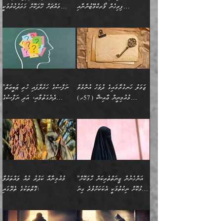
ދެމީހުންގެ ގުޅުމަކީ އެކަކު
އެމީހަކު ޞަލީބަށް އެރުވުމަށް
ޚާއްޞަކޮށް ޑޮކްޓަރީކަމާއި
އެޞިފަތައް ހުރިނަމަ,
ފިރިހެން ވޯރކްމޭޓުންނާއި
މައްޗަށް ހޭދަކޮށް ޚަރަދުކުރުމަކީ
އަނެކަކުގެ ވިސްނުން ފަހުމްވެ
އަމުރުކުރަމުން ދިޔައެވެ. ދެން
އިންޖިނޭރުކަންފަދަ
އެޞިފަތަކަށް އަސަރުކުރުވާ،
ކްލާސްމޭޓުންނަކީ މަރެވެ.
ޢައިބެއް ނޫނެވެ.
ޅިޔަނުންނާއިމެދު ޙަދީޘްގައި
ހަމަ އެގޮތަށް ތިބާގެ
ދޭހަވުމަށްވުރެ މާ މަތީ
ﷲ އަށް އީމާންވާ މީހުންގެ
ވަޒީފާތަކެވެ. އެހެނީ ވަޒީފާ
އޭގެ މައްޗަށް ޙުކުމްކުރާ
އައިސްފައިވަނީ އެއީ މަރު
ބައްޕައާއި، ތިބާގެ ފިރިހެން
ގުޅުމެކެވެ. އެއީ އެކަކު
ތެރެއިން މީހަކު ގެނެވި
އަދާކުރުމުގެ ދަރަޖަ ބޮޑުކޮށް
އެއްޗަކީ ބުއްދިކަމުގައިވެއެވެ.
ކަމުގައިއެވެ. އައުލަވީ
ދަރިފުޅުވެސް ތިބާއަށް
އަނެކަކު ފުރިހަމަކޮށްދޭ
ޞަލީބަށް އެރުވުމަށް
މަތިކުރާ ޒުވާން އަންހެނާ
އެއީ ބުއްދީގައި ޢިލްމާއި،
ޤިޔާސުން އެޙަދީޘްގައި:
ޚަރަދުކޮށްދިނުން ޢައިބަކަށް
ގުޅުމެކެވެ. އެހެންކަމުން،
އަމުރުކުރިހިނދު އޭނާއަށް
ތަޖ
އަންހެނާ ވަޒީފާ އަދާކުރާ
ނުވެއެވެ. އެހުރިހާ
ތިބާގެ ވިސްނުމާއި ޚިޔާލާ
ބުނެވުނެވެ: "ވަޞިއްޔަތެއް
ތަނުގައި އުޅޭ، ފިރިހެނުން
އެންމެންވެސް މުދަލާއި ފައިސާ
އެއްގޮތްވެ ވިސްނޭ އަންހެނަކު
އޮތިއްޔާ ކުރާށެވެ." ދެން އޭނާ
ޖަމަލު ހަނގުރާމައިގެ ދުވަހު އުންމުލް
”ނަފްސުގެ ހަރުލާފައި ހުރި ޠަބީޢަތް
ހިމެނެއެވެ. އެއީ އެމީހުންގެ
އެއްކުރާ މަޤްޞަދެއްކަމުގައި
ހޯދަން ތިބާއަށް ޙާޖަތެއް
ބުނެފިއެވެ: "އަހަރެން
މުއުމިނީން ޢާއިޝާ (57ހ)
ދެނެގަތުމާއި، އަދި ނަފްސުގެ
ވޯރކްމޭޓު އަންހެނާގެ ގާތަށް
ބަލަނީ ތިބާއެވެ. އެގޮތުން
ނުވެއެވެ. ތިބާ ޙާޖަތް
ވަޞިއްޔަތް ކުރާނީ
ނިކުމެވަޑައިގަންނަވަން
އެދުންވެރިކަން ބުއްދިން ވަޒަންކުރުމަށް
”އަންހެނުން ޖިހާދުކުރަން
ނަފްސުގެ ޠަބީޢަތުގެ ހުރި
ވަދެއުޅުން ގިނަވެގެންވާ
ބައްޕަގެ ގާތުގައި: "ތިހާވަރަށް
ޤަޞްދުކުރެއްވިހިނދު އުންމުލް
އެއިން ކުރާ އަސަރު:
ޖެހިގެންވަނީ ތިބާގެ
ކޮންކަމަކަށްހެއްޔެވެ. އަހަރެން
ޖެހޭނެކަމަށްވާނަމަ ﷲ ގެ
ޞިފަތަކަކީ ކޮބައިކަން
ފިރިހެނުންނެވެ. ފަހެ އެމީހުންނީ
ބުރަކޮށް މަސައްކަތްކޮށް
މުއުމިނީން އުންމު ސަލަމާ (61ހ)
ވިސްނުމާއި ޚިޔާލާއެކު ތިބާ
ދުނިޔެއަށް ވެއްދުނީ އަހަރެންގެ
ރަސޫލާ صلى الله عليه
ނޭނގެނީސް، ނަފްސު
އެކަމަނާއަށް ލިޔުއްވިކަމަށް
ޅިޔަނުންނަށްވުރެ އެތައް
ދާއޮހޮރުވަނީ ކީއްވެހޭ"
ބަލައިގަންނަ އަންހެނަކު
ލަފައެއް ނެތިއެވެ. އެތަނުގ
وسلم ކަމަނާއަށް އެކަމަށް
ޝަހުވަތްތައް ނަގައިގަންނަ
ރިވާކުރެވެއެވެ:
ގޮތަކުން ނުރައްކާ ބޮޑު
އަހައިފިނަމަ އޭނާ ބުނާނީ
ހޯދުމެވެ. އެހެނ
ޢަހްދު ހިއްޕެވީހެވެ. ކަމަނާ
ގޮތް ވަޒަންކުރަން ބުއްދިއަށް
ބައެކެވެ. އެގޮތުން މަސައްކަތު
ތިމަންނާގެ ދަރިން
(ރަނގަޅު ސީދާ ގޮތުން)
ކުޅަދާނަނުވެއެވެ.
މާހައުލުގައި އުޅޭ ފިރިހެނުން،
އުފާކޮށްދިނުމަށެވެ. ފިރިމިހާގެ
”އަންހެނުން ޒީނަތްތެރިކަން ހާމަކޮށް
މުއުމިނާއާ ކަދުރު ރުއް ވައްތަރުވާ
ފޭވެއްޖެއެވެ! ފޭވެއްޖެއެވެ!
ނަފްސުތަކުގައިވާ ކޮންމެ
ޅިޔަނުންނާ އެކި ގޮތްގޮތުން
ގާތުން އެހެން އަހައިފިނަމަ
ފާޅުކޮށް ނިކުތުމަކީ އެކަކަށްވުރެ ގިނަ
ގޮތްތަކުގެ ތެރޭގައި:
ރަށްތަކަށް ދަތުރުފަތުރުކޮށް،
ޠަބީޢަތަކުންވެސް، އެތައް
އެއްގޮތްވެ، އަދި އެހެން
ބުނާނީ ތިމަންނާގެ
މީހުން އޭގައި ހިއްސާވާ ފާފައެކެވެ.
ތިބާގެ އަންހެން ދަރިފުޅު
🌴 ﷲ ތަޢާލާ
ކުރިއަށް ނިކުމެއުޅުން
ބައިވަރު ޝަހުވަތްތައް
ގޮތްތަކުން ނުރައްކާ
އަނބިމީހާއާއި ޢާއިލާގެ
ޢައުރަނިވާނުކޮށް، ނުވަތަ
ވަޙީކުރެއްވިއެވެ: ( أَلَمۡ
އެކަލޭގެފާނު ކަމަނާއަށް
އެނަފްސު ބަލައިގަންނަ ގޮތަށް