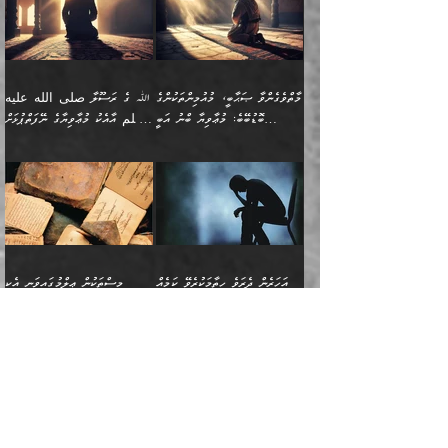
އިތުރުވެއެވެ. އެ ދެމީހުންގެ
ބޭނުންތައް ފުއްދާ
ޒީނަތް ހާމަކޮށްގެން
تَرَ كَیۡفَ ضَرَبَ
ނަހީކުރެއްވިކަމެއް
އަސަރުކުރެއެވެ. އެގޮތުން
މެދުގައި އެއ
ޚަރަދުކުރުމަށެވެ. އަދި ފިރިހެން
ނިކުންނަހިނދު އޭގެ
ٱللَّهُ مَثَلࣰا كَلِمَةࣰ
ނޭނގޭހެއްޔެވެ!؟ ފަހެ ދީނުގެ
ނަފްސަކީ މަތިވެ
ދަރިފުޅު
ހިއްސާއެއް ތިބާއަށްވެއެވެ.
طَیِّبَةࣰ كَشَجَرَةࣲ
ތަނބު އަރިއަޅައިފިނަމަ
ބޮޑުވެގަންނަން ބޭނުންވާ
އަދި ފިތުނަވެރިވާ ކޮންމެ
طَیِّبَةٍ أَصۡلُهَا ثَابِتࣱ
އަންހެނުން މެދުވެރިކޮށް އެ
ނަފްސެއްނަމަ؛
މާތްވެގެންވާ ޞަޙާބީ، މުއުމިންތަކުންގެ
ﷲ ގެ ރަސޫލާ صلى الله عليه
ޒުވާނެއް، އަދި އެއަންހެނާއާ
وَفَرۡعُهَا فِی
ޘާބިތެއް ނުކުރެވޭނެއެވެ! އަދި
މީސްތަކުންގެ މަދަޙަ ތަޢުރީފު
ބޮޑުބޭބެ: މުޢާވިޔާ ބްނު އަބީ
وسلم އާއެކު މުޢާވިޔާގެ ނޭފަތްޕުޅަށް
ދިމާލަށް ބެލުން އަމާޒުކުރާ
ٱلسَّمَاۤءِ ) (إبراهيم
އޭގައި ބާގަނޑެއް ހެދިއްޖެނަމަ
ބަލައިގަތުން މަދުކުރަން
ސުފްޔާނު (60ހ):
ވަތް ހިރަފުސް ވެލިކޮޅެއްވެސް ޢުމަރު
ﷲ ގެ ރަސޫލާ صلى الله
💧އިބްނުލް މުބާރަކު
ކޮންމެ ޒުވާނެއްގެ ފާފަ، އެ
: ٢٤) "اللّه ހެޔޮ ރަނގަޅު
ބްނު ޢަބްދުލް ޢަޒީޒަށްވުރެ ހެޔޮވެ
އަންހެނުންނަކަށް އެ ފޫބައްދާ
ޖެހެއެވެ. އެއީ އެ ޠަބީޢަތާއެކު
عليه وسلم ގެ
(181ހ) އާ
ހިއްސާގައި ހިމެނެއެވެ. އެހެނީ
ކަލިމައެއްގެ މިސާލު، ހެޔޮ
މާތްވެގެންވެއެވެ!“
އިޞްލާޙެއް ނުކުރެވޭނެއެވެ!
މަދަޙަޘަނާ ލިބުމުން؛
ޞަޙާބީންނާމެދު
އެސުވާލުކުރެވުމުން
އެއީ ތިބާގެ އަންހެން
ރަނގަޅު ގަހެއް ފަދައިން
އަންހެނުންގެ ޖިހާދަ
ހެއްލުންތެރިކަމާއި، ބޮޑާކަމާއި،
އަހުލުއްސުންނާގެ ޢަޤީދާއާ
ވިދާޅުވިއެވެ: ”ﷲ ގެ ރަސޫލާ
ދަރިފުޅެވެ. އަދި އެދަރިފުޅު
ޖައްސަވަނީ ކޮންފަދައަކުންކަން
ނަފްސުގެ ޢައިބުތައް ހަނދާނ
ޚިލާފުވުމުގެ ކޮޅުމަތި، އަދި
صلى الله عليه وسلم
ނިވާކޮށް ފަރުދާކުރަން
ތިބާއަށް ނުފެނޭހެއްޔެވެ؟
އެތެރޭގައި ފޮރުވައިގެން އޮތް
އާއެކު މުޢާވިޔާގެ ނޭފަތްޕުޅަށް
ތިބާއަށްވަނީ
އެގަހުގެ މައިގަނޑާއި ބުޑު
އަހަރެން ދެރަވެ ހިތާމަކުރެވޭ ކަމެއް
މީސްތަކުން ޢިލްމުގައިވަނީ އެކި
ނުބައި ފާސިދު ޢަޤީދާ ފާޅުވަނީ
ވަތް ހިރަފުސް ވެލިކޮޅެއްވެސް
އަމުރުވެވިގެންނެވެ. ތިބާ
ރަނގަޅަށް ބިމުގައި ހަރުލާ
އެބަ ދިމާވެއެވެ.
ދަރަޖައާއި ފަންތީގައިއެވެ.
މާތްވެގެންވާ ޞަޙާބީ މުޢާވިޔާ
ޢުމަރު ބްނު ޢަބްދުލް
އެހެން ކަންތައް ނުކޮށްފިނަމަ
ސާބިތުވެފައިވެއެވެ. އަދި
🍁 ޢަބްދުއް ރަޙްމާނު ބްނު
🌾އިމާމް އައްޝާފިޢީ
ބްނު އަބީ ސުފްޔާނަށް
ޢަޒީޒަށްވުރެ ހެޔޮވެ
ތިބާ ފާފަވެރިވާނެއެވެ. އަދި
އެގަހުގެ ގޮފިތައް މައްޗަށް
ޒައިދު ބްނު އަސްލަމް
(204ހ) ވިދާޅުވިއެވެ:
ޤަދަރުކުޑަކޮށް،
މާތްވެގެންވެއެވެ!“ 📖
ތިބާގެ ސަބަބުން މެދުވެރިވި
އަރައިގެންގޮސް
(182ހ) ކިޔާދެއްވިއެވެ:
”މީސްތަކުން ޢިލްމުގައިވަނީ
ކުޑައިމީސްކޮށް، ވަށްބަސްބުނާ
އައްޝަރީޢާ ލިލްއާޖުއްރީ 📖
ފާފަތައް އޭގެ މިންވަރަކުން
އުޑަށްގޮސްފައެވެ." ރަސޫލާ
”އަހަރެން އެއްދުވަހަކު އަބޫ
އެކި ދަރަޖައާއި
ހިސާބުންނެވެ. 💥ވަކީޢު
🌾މުޢާވިޔާ ބްނު އަބީ
ތިބާގެ
صلى الله عليه وسلم
ޙާޒިމު (133ހ)އަށް
ފަންތީގައިއެވެ. ޢިލްމުގައި
ބްނުލް ޖައްރާޙު (197ހ)
ސުފްޔާނު ވައްޓާލާފައި
ޙަދީޘްކުރެއްވި