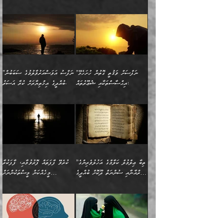
ސާމާނު އޭރު
މިއަސަރުކުރުމުގެ އަޞްލުގެ
ޞާލިޙު އަޚެކެވެ.“
އެހެންކަމުން ވިސްނުންތެރި
ބަޔާންކުރުން:
އެކަމެއްގައި އެހާ ދިގުކޮށް
🌴 އިބްނުލް ޖައުޒީ
އުފުލަމުންދިޔައެވެ. އޭރު އޭނާ
ފެށުން އައި ގޮތަކީ:
ދެންނެވުނެވެ: ”އެގޮތަށް
މީހާގެ އަތުގައި އެއްޗެއް
ވިސްނުން ޙައްޤުނުވާ
(597ހ) ވިދާޅުވިއެވެ:
ކިޔަމުންދިޔައެވެ: «الْحَمْدُ
ޞައްޙަކޮށްވާ ޠަބީޢަތެއް
ނެތްނަމަ ދެން
ނެތަސް ކަންބޮޑުވެ
ކަންކަމުގައި މާބޮޑަށް
”ދެއްކުންތެރިކަމާއި
لِله، أسْتَغْفِرُ الله»
ބަދަލުކޮށްލާ ގޮތަށް އައި
ކޮންކަމެއްތޯއެވެ؟“
ހިތާމަކުރުމެއް ނެތެވެ. އެހެނީ
ވިސްނުމަކީ ބައްޔެކެވެ.
އާފާތްތަކަށް ބިރުން
އެވެ. އެއަށްވުރެ އިތުރަށް
ލޯބިވާކަހަލަ އިޙްސާސެކެވެ.
ވިދާޅުވިއެވެ: ”ދިގުކޮށް
ބުއްދިވެރިޔާއަށް ތަނ
ފަހަރެއްގައި މިހެންވަނީ
ހެޔޮކަންތައް ކުރުން
އެއްޗެއް ނުކިޔައެވެ. ދެން
ދެން އެ ޠަބީޢަތުން ބުއްދިއަށް
މުހިއްމު ކަންކަމާއި އަދި
ދޫކޮށްލުމުގެ ބާބު
އޭނާ ވަކިތަނަކަށް ދިޔައެވެ.
އަސަރުކުރީއެވެ. ޝަރީޢަތުގައި
”ނަފްސަށް ވަޤުތީ ގޮތުން ހުށަހެޅޭ
”ނަފްސު އަވަސްއަރުވާލުމުގެ ސަބަބުން
މުހިއްމު ނޫންކަންކަމާމެދުވެސް
ބަޔާންކުރުން: ދަންނާށެވެ!
ދެން އޭނާގެ ބުރަކަށީގައި ހުރި
ލޯބިވެވޭކަހަލަ އިޙްސާސްތައް
އިޙްސާސްތަކާއި ޝުޢޫރުތައް:
ބުއްދީގެ އިޚްތިޔާރަށް ކުރާ އަސަރު.
މާބޮޑަށް ސަމާލުވެގެން
މީސްތަކުންގެ ތެރޭގައި،
ސާމާނުތައް ބަހައްޓަންދެން
ގެނައުން މަނައެއް ނުކުރެއެވެ.
ނަފްސަށް ބައިވަރު ވަޤުތީ
ބައެއް ނަފްސުތަކުގެ
ހުށިޔާރުވެގެން އުޅޭ ބައެއް
ދެއްކުންތެރިއަކަށް ވެދާނޭކަމަށް
އަހަރެން ހުރީމެވެ. ދެން
މިސާލަކަށް ބެލުމުގެ
ޞިފަތަކާއި އިޙްސާސްތައް
ޠަބީޢަތުގައި
ނަފްސުތަކުގެ ސަބަބުން
ބިރުން ހެޔޮ ޢަމަލުކުރުން
ބުނެފީމެވެ: "މި ނޫން އެއްޗެއް
ލައްޒަތެވެ. އެކަމަކު
ލިބިގެންވެއެވެ. އެއީ
އަވަސްއަރުވާލުންވެއެވެ. ދެން
ބުއްދިއަށް ކުރާ
ދޫކޮށްލާ މީހުންވެއެވެ. އެއީ
ކިޔަން ތިބާއަށް ރަނގަޅަށް ނ
ޝަރީޢަތުން އެއ
ނަފްސުގައި ހިފެހެއްޓިގެންވާ
ކުޑަ ވަޤުތުކޮޅެއްގެ ތެރޭގައި
އަސަރުންކަމުގައި ވެދާނެއެވެ.
ގޯހެކެވެ. އަދި ޝައިޠާނާއަށް
ލާޒިމް ޠަބީޢަތުގެ ތެރޭގައިވާ
ބުއްދި ލައްވާ ނުރައްކާތެރި
އެފަދަ ކަންކަމާމެދު ވިސްނާ
ވެވޭ އެއްބަސްވުމެކެވެ.
ކަންކަމެއް ނޫނެވެ. ނަމަވެސް
ޤަރާރުތައް ނިންމާ،
ފިކުރުކުރުން މާބޮޑަށް
އެކަމަކު އޭގައި އަހަރުމެން
”ތިބާ ޢިލްމުލް ކަލާމްގެ އަހުލުވެރިންގެ
ކުރެވޭ ފާފަތައް ފޮރުވުމާއި، ފާފަކުރާ
އެއީ ހުށަހެޅި ލައިގަންނަ
އިޚްތިޔާރުކުރަން އެނަފްސު
ދިގުލައިފިނަމަ, ފުރިހަމަ ކުރުން
ތަފްޞީލުކޮށް ބުނަމެވެ.
(ޤުރްއާނާއި ސުންނަތް ދޫކޮށް ބުއްދީގެ
މީހެއްކަން މީސްތަކުންނަށް
ކަންކަމެވެ. މިސާލަކަށް:
ބޭނުންވެއެވެ. ދެން ނަފްސަށް
ޙައްޤުވާ ކަންކަން
ހެޔޮކަންތައް ބެހިގެންދަނީ:
ޙުއްޖަތްތަކާއި ވިސްނުންތައް
އެނގިގެންވުމަށް ނުރުހުންވުމާއި،
އަބޫ ޢުމަރު އަޙްމަދު ބްނު
🌴 އިބްނުލް ޖައުޒީ
ހިތާމަޔާއި އުފަލާއި،
އޭގެ އަވަސްއަރުވާލުމާއި،
ބޭނުންކޮށްގެން ދީނުގެ ކަންކަމުގައި
މީސްތަކުން އޭނާ ނުބައިކޮށްފައި
ފުރިހަމަކުރުން މަނާކުރާ
🔹ސީދާ އެކަމުގައި
މުޙައްމަދު އަލްމާލިކީ
(597ހ) ވިދާޅުވިއެވެ:
ކަންބޮޑުވުމާއި
އަނެއްކޮޅުން ބުއްދި
ވާހަކަދައްކާ މީހުންގެ) މަޖްލިސްތަކަށް
އެއްޗެހިކިޔުމަށް ނުރުހުންވުން
ކަމެއްކަމުގައި:
(ދުނިޔަވީ) ލައްޒަތެއް ނެތް
(429ހ)، ބަޣުދާދުން
”ކުރެވޭ ފާފަތައް ފޮރުވުމާއި،
ޙާޒިރުވިންހެއްޔެވެ؟“
ހުއްދަވެގެންވާކަން ބަޔާންކުރުން:
ހިތްފަސޭހަވުމާއި،
މަޝްޣޫލުކޮށްލާފަދަ އެހެރަ