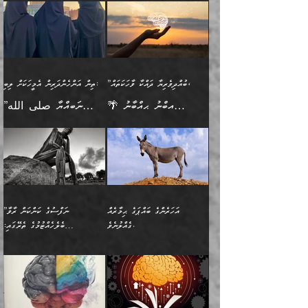
ނަފުރަތްތެރިވާ ކަހަލަ ކަމެއް
ޢަމަލުކުރަން އެމީހަކު
(354ހ) ވިދާޅުވިއެވެ:
ވިދާޅުވިއެވެ: ”މީހުން ފެނުމުން
އެމީހެއްގެ ބުއްދި އެމީހަކާ
ވިއްދައިގެން ޢިލްމު ހޯދަން
އަންހެނާއަށް ދިމާވެ ވަރުގަދަ
ނުކުޅެދުމަކުން އަދި އެ ޢިލްމު
"ދުނިޔެމަތީގައި މީހަކަށް
އަޅުކަމުގައި ހީވާގިވެ
އެކުގައިވާ މީހަކީ: އެމީހަކު
އުޅެ އަދި އެކަމުގައި
އިޙްސާސެއް އޭނާއަށް
ޙިފްޡުކޮށް
ލިބޭނެ ހެޔޮ ޞިފަތަކުން
މުރާލިވުން ޞައްޙަ ކަންކަމާއި
ވާހަކަދެއްކުމުގެ ކުރިން
ދެމިހުރުމެވެ. އެހެނީ ދުނިޔޭގެ
އާދެއެވެ. އަދި އެއާއެކު
އެންމެ ފުރަތަމަކަމަކީ
ޞައްޙަ ނުވާ ކަންކަން
އެމީހަކުގެ ފުށުން އެ ނިކުންނަ
ސަބަބުތަކުން އެއްވެސް
އެއަންހެނ
ބުއްދިވެރިކަމެވެ. އަދި އެއީ
ބަޔާންކުރުން: މީހަކު
އެއްޗެއް ފެންނަ މީހާއެވެ.
ސަބަބަކަށް ސާފުކޮށް
”ބުއްދިވެރިޔާ ދައްކާ ވާހަކަތައް،
ތިން އަންހެންދަރިން އެމީހަކަށް ލިބި:
ﷲ ތަޢާލާ އެކަލާނގެ
ރޭއަޅުކަންކުރާ ބަޔަކާއެކުގައި
ދެންފަހެ އެމީހަކުގެ ބުއްދި
ރަނގަޅަށް ވާޞިލުވެވޭހުށީ
🌴 އިބްނު ޙިއްބާނު
”ނަބިއްޔާ صلى الله
އަޅުތަކުންނަށް ދެއްވި އެންމެ
ރޭގަނޑު ހޭދަކޮށްފާނެއެވެ.
ބޭރު ފެންޑާގައި އޮންނަ
އެކަމުގައި ޢިލްމު ސާފުކޮށް
(354ހ) ވިދާޅުވިއެވެ:
عليه وسلم
ހެޔޮ ރަނގަޅު ކަންތަކުންވާ
ދެން އެމީހުން ރޭގަނޑުގެ ގިނަ
މީހަކީ: ވާހަކަތަކެއް ދައްކާފައި
ޚާލިޞްވެގެންނެވެ. އަދި
”ބުއްދިވެރިޔާ ދައްކާ
ޙަދީޘްކުރެއްވިކަމަށް
ކަމެކެވެ. އެހެންކަމުން އެއާ
ވަޤުތު ނަމާދުކޮށްފާނެއެވެ.
ދެން އޭގެ ފަހުން އެނިކުތް
ބުއްދިވެރިޔަކު ވެއްޖެއްޔާ
ވާހަކަތައް، ޞައްޙަކޮށް
ރިވާކުރެވެއެވެ: "ތިން
އިދިކޮޅު ޞިފައެއް
އަނެއްކޮޅުން މީނާގެ ޢާދައަކީ
އެއްޗެ
ނިންމާނޭކަމަކީ: އެމީހަކު
ސަލާމަތުންވާ ހަށިގަނޑެއް
އަންހެންދަރިން އެމީހަކަށް ލިބި:
ޤާއިމުކޮށްގެން ހުރި މީހަކާ
ސާޢަތެއްވަރު އިރުކޮޅެއް
ކުރާކަމަކާ
ސީދާވާހެން ސީދާވާނެއެވެ.
1-ދެން އެކުދިން
އެކުގައި އިށީންދެ އުޅެގެން
ރޭއަޅުކަންކުރުމެވެ. ދެން މީނާ
އަނެއްކޮޅުން ޖާހިލުމީހާ ދައްކާ
އަދަބުވެރިކުރުވާ 2-އަދި
ﷲ ދެއްވި ނިޢުމަތް
(އެމީހުންނާ އެކުގައި
އަހަރެންގެ ބައްޕަގެ ޙިމާރެއް
”ނަފްސުގެ ކަންކަން ރާވާ
ވާހަކަތައް، ބަލިވެފައިވާ
އެކުދިން ކައިވެނިކުރުވާ 3-
ގަޑުބަޑުކޮށް
ރޭކުރާއިރު) އެމީހުންނާ
ގެއްލުނެވެ.
ބެލެހެއްޓުމުގެ ތެރޭގައި:
ހަށިގަނޑެއް އެގޮތްމިގޮތްވާހެން
އަދި އެކުދިންނަށް ހެޔޮކޮށް
ހުތުރުނުކުރާހުއްޓެވެ...
އެއްގޮތްވެއެވެ. ނުވަތަ އެމީހުން
މަގުފުރެދިފައިވާ ބަޔަކުގެ ކިބައިގައިވާ
🌱 ޖަޢުފަރު ބްނު މުޙައްމަދު
އެމީހުންގެ މަގުފުރެދުމާއި
ފުށޫއަރާ އިދިކީލަވާނެއެވެ. އަދި
ހިތައިފިނަމަ ފަހެ އެމީހަކަށްވަނީ
މޮޅެތި ރިވެތި ކަންކަމަށް ބަލާ
ބުއްދިއާއި ވިސްނުންތެރިކަން
ރޯދަ ހިފާއިރު މީނާވެސް
(148ހ) ކިޔާދެއްވިއެވެ:
އެމޮޅެތި ކަންކަމާ ގުޅުމެއް
ވިސްނުން ދިގު ނުކުރުންވެއެވެ.
ބުއްދިވެރިޔާގެ ބަސްތައް އެއީ
ސުވަރުގެއެވެ." 📖 ސުނަނު
އިތުރުކޮށްދޭނެ ކަމަކީ: އޭނާފަދަ
އެމީހުންނާއެކު ރޯދަހިފައެވެ.
”އަހަރެންގެ ބައްޕަގެ ޙިމާރެއް
ނުވެއެވެ. އެހެނީ ނަފްސަކީ
ކިތަންމެ މަދު
އަބީ ދާވޫދު 📖 ފަހެ ތިބާގެ
(އެހެން ބުއްދިވެރިންނާ)
އެމީހުން
ގެއްލުނެވެ. ދެން ބައްޕަ
ވަޒަންހަމަވާ އެއްޗެއް ނޫނެވެ.
ބަސްތަކެއްވިޔަސް އޭގެ ޤަދަރު
އަންހެން ދަރިން
ގާތްވުމާއި، އެއާ އިދިކޮޅު އިދ