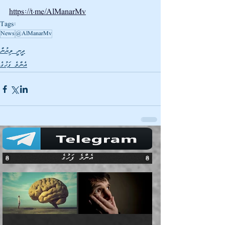
https://t.me/AlManarMv
Tags:
News
@AlManarMv
ދީނީ ލިޔުން
އެންމެ ފަހުގެ
އެންމެ ފަހުގެ