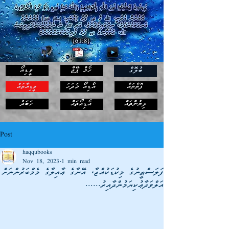
ހޯމް ޕޭޖް
ވީޑިއޯ
ބުލޮގް
ފޮތްތައް
އޯޑިއޯ މަދަހަ
މީޑިއާތައް
ޚަބަރު
ލިޔުންތައް
އޯޑިއޯތައް
Post
haqqubooks
Nov 18, 2023
1 min read
ފަލަސްޠީނުގެ މިކުޑަކުއްޖާ، އޭނާގެ ޢާއިލާގެ މެމްބަރުންނަށް
އަލްވަދާޢުކިޔަމުންދާއިރު......