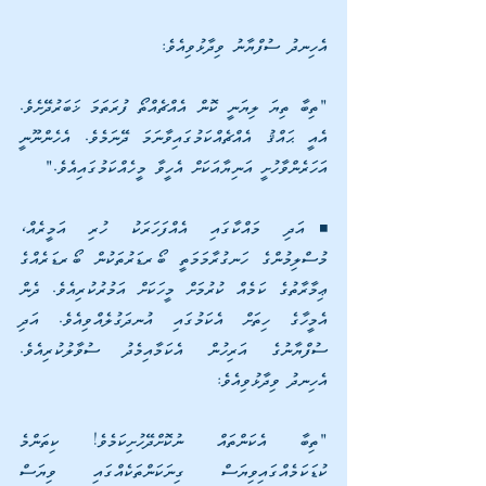
އެހިނދު ސުފްޔާނު ވިދާޅުވިއެވެ:
"ތިބާ ތިޔަ ލިޔަނީ ކޮން އެއްޗެއްތޯ ފުރަތަމަ ޚަބަރުދޭށެވެ. 
އެއީ ޙައްޤު އެއްޗެއްކަމުގައިވާނަމަ ދޭނަމެވެ. އެހެންނޫނީ 
އަހަރެންވާހުށީ އަނިޔާއަކަށް އެހީވާ މީހެއްކަމުގައިއެވެ."
◾އަދި މައްކާގައި އެއްފަހަރަކު ހުރި އަމީރެއް، 
މުސްލިމުންގެ ހަނގުރާމަމަތީ ބޯރޑަރުތަކުން ބޯރޑަރެއްގެ 
ޢިމާރާތުގެ ކަމެއް ކުރުމަށް މީހަކަށް އަމުރުކުރިއެވެ. ދެން 
އެމީހާގެ ހިތަށް އެކަމުގައި އުނދަގުލެއްވިއެވެ. އަދި 
ސުފްޔާނުގެ އަރިހުން އެކަމާއިމެދު ސުވާލުކުރިއެވެ. 
އެހިނދު ވިދާޅުވިއެވެ:
"ތިބާ އެކަންތައް ނުކޮށްދޭހުށިކަމެވެ! ކިތަންމެ 
ކުޑަކަމެއްގައިވިޔަސް ގިނަކަންތަކެއްގައި ވިޔަސް 