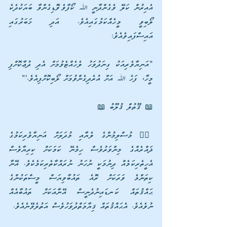
އެއިރުން ކަލޭ ވެގެންދާނީ ﷲ ކޯފާވެވޮޑިގެންވާ ބަޔަކުދެކެ 
ލޯބިވީ މީހެއްކަމުގައިއެވެ. އަދި ޚަބަރުގައި 
އައިސްފައިވެއެވެ:
"އަނިޔާވެރިއަކު ގިނަދުވަހު ލެހެއްޓެވުމަށް އެދި ދުޢާކޮށްފި 
މީހާ، ފަހެ ﷲ އަށް އުރެދިގެންވުމަށް ލޯބިކޮށްފިއެވެ.'"
📖 ޤޫތުލް ޤުލޫބު 📖
✍🏽 މުސްލިމުންގެ ލެޔާއި މުދަލަށް އަނިޔާވެރިކަމުގެ 
ޛައްރެއްގެ މިންވަރުވެސް ހިމެނޭ ކަމަކަށް ކިރިޔާވެސް 
އެހީތެރިކަމެއް ދިނުމަކީ ނުހަނު ނުރައްކާތެރިކަމެކެވެ. އޭނާ 
ކިތަންމެ ވަރަކަށް ރޮއެ ތައުބާވިޔަސް މީސްތަކުންގެ 
ޙައްޤުތައް ކަނޑައިނުދެނީސް އޭނާއަކަށް ތައުބާއެއް 
ނުވެއެވެ. އެޙައްޤުތައް ޤިޔާމަތްދުވަހުވެސް އަތުލެވޭނެއެވެ.