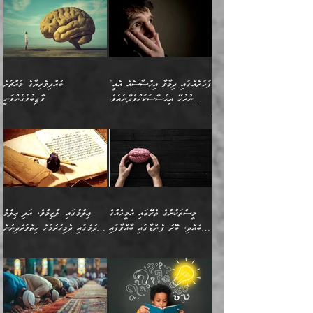
”ފަހަރެއްގައި ދިމާވާ އިޙްސާސެއް އެއީ
ބުއްދިވެރިޔާގެ މައްޗަށް
ނުރުހޭ އިޙްސާސަކަށްވެދާނެއެވެ.
ވާޖިބުވެގެންވަނީ
މިސާލަކަށް ކަމަކާމެދު ބިރުގަތުމެވެ.
”ފަހަރެއްގައި ދިމާވާ
⭐ އިބްނު ޙިއްބާނު (354ހ)
އިޙްސާސެއް އެއީ ނުރުހޭ
ވިދާޅުވިއެވެ: ”ބުއްދިވެރިޔާގެ
އިޙްސާސަކަށްވެދާނެއެވެ.
މައްޗަށް ވާޖިބުވެގެންވަނީ: މި
މިސާލަކަށް ކަމަކާމެދު
ދުނިޔޭގެ ކަންކަމުން އޭނާގެ
ބިރުގަތުމެވެ. ދެން
ޢިލްމު ގަޑުބަޑުކޮށްލާނޭ
އެއިޙްސާސް
ކަންކަމުން އެއްކިބާވުމެވެ. އެއީ
މީސްތަކުންގެ ތެރޭގައި އެމީހެއްގެ
ޢިލްމުގައި ލާޒިމްވެ، އަދި ޢިލްމު
ވަރުގަދަވެގެންވާނަމަ؛
އޭނާއަށް ކުޅަދާނަވީ ވަރަކަށް
ބުއްދި، ބޭރު ފެންޑާގައި ބާއްވާފައި
ހޯދުމުގައި ދެމިހުރުމަށް ހިތްވަރުދިނުން
އެކަމަކާމެދު ނަފުރަތްތެރިވެ،
ޢަމަލުކުރުމުގައި ހުންނާނޭކަމަށް
އޮންނަ މީހުންވެއެވެ.
ބަޔާންކުރުން:
💥 ޝުޢުބާ ބްނުލް ޙައްޖާޖު
🔥އިބްނު ޙިއްބާނު (354ހ)
އަދި އެކަންކުރި މީހަކަށްވެސް
އޮންނަ ޤަޞްދާ އެކުގައިއެވެ.
(160ހ) ވިދާޅުވިއެވެ:
ވިދާޅުވިއެވެ: ”ޢިލްމުގައި
ނަފުރަތުކުރުން
ކޮންމެ ދުއިސައްތަ ޙަދީޘަކުން
”މީސްތަކުންގެ ތެރޭގައި
ލާޒިމްވެ، އަދި ޢިލްމު
މެދުވެރިކުރުވައެވެ. އެއީ
ފަސް ޙަދީޘަށް
އެމީހެއްގެ ބުއްދި، ބޭރު
ހޯދުމުގައި ދެމިހުރުމަށް
ފިޠުރީގޮތުން ޠަބީޢަތް އެކަމަށް
ޢަމަލުކުރެވުނަސް، އޭރުން