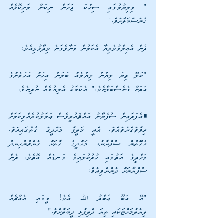
" މިލިޔުމުގައި ސިއްކަ ޖަހަން ނިކަން މަށިކޮޅެއް 
ގެނެސްބަލާށެވެ."
ދެން އެޢިލްމުވެރިޔާ އެކަމުން މަނާވެގަނެ ވިދާޅުވިއެވެ:
"ކަލޭ ތިޔަ ލިޔުނު ލިޔުމެއް ބަލަން އިހަށް އަހަރެންގެ 
އަތަށް ގެނެސްބަލާށެވެ." އެކަމަކު އެލިޔުމެއް ނުދިނެވެ.
◾އެފަދައިން ސުފްޔާނު އައްޘައުރީވެސް ޢަމަލުކުރެއްވިކަމަށް 
ރިވާވެގެންވެއެވެ. އެއީ ޚަލީފާ މަހްދީގެ ގާތުގައިއެވެ. 
އެގޮތުން ސުފްޔާނު، މަހްދީގެ ގާތަށް ގެނެވުނުހިނދު 
މަހްދީގެ އަތުގައި ހުދުކުލައިގެ ގަނޑެއް އޮތެވެ. ދެން 
ސުފްޔާނަށް ދެންނެވިއެވެ:
"އޭ އަބޫ ޢަބްދު ﷲ އެވެ! މީގައި އެއްޗެއް 
ލިޔެލުމަށްޓަކައި ތިޔަ ދެލިފުޅި ދީބަލާށެވެ." 