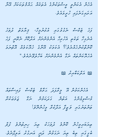
އެހެން އެކަންވީ މީސްތަކުންގެ އެތަކެއް ޙައްޤުތަކަކަށް އޭނާ 
އަރައިގަނެފައި ހުރީމައެވެ.
ފަހެ ޓެކްސް ނެގުމުގައި އުޅުނުމީހާ، ޤިޔާމަތް ދުވަހު 
އެނެގިހާ ތަކެތި އެހުރިހާ އެންމެންނަށް އަދާކޮށް ނެރޭނީ ފަހެ 
ކޮންތާކުންހެއްޔެވެ!؟ އެކަމަކު އޭނާގެ ހެޔޮކަމެއް އޮތްނަމަ 
އެހެޔޮކަންތައް ނަގާ އެންމެންނަށް ބަހާލެވޭނެއެވެ."
📖 އަލްކަބާއިރު 📖
 އެހެންކަމުން އޭ މީރާފަދަ ޙަރާމް ޓެކްސް ފައިސާތައް 
މުސްލިމުންގެ އަތުން ގަދަކަމުން ނަގާ ޖަމަޢަކުރާ 
ތަންތަނުގައި ވަޒީފާ އަދާކުރާ މީހުންނޭވެ!
ތިޔަބައިމީހުން ކޮންމެ ދުވަހަކު ތިޔަ ހިނިތުންވެ ފުލް 
ބެގީގައި ތިބެ ތިޔަ ނަގަމުން ދަނީ އަނގުރު އަލިފާނެވެ. 