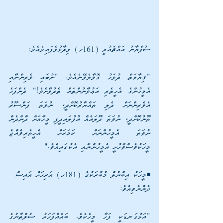
ސުފްޔާނު އައްޘައުރީ (161ހ) ވިދާޅުވެފައިވެއެވެ: 
"ޤިޔާމަތް ދުވަހު ގޮވާލެވޭނެއެވެ. "ނުބައި ވެރިންނާއި 
އެމީހުންގެ އެހީތެރި އަޢުވާނުންތައް ތެދުވާށެވެ!" ދެންފަހެ 
އެވެރިންނަށް ދެލި ތައްޔާރުކޮށްދީ، ނުވަތަ ފަންސޫރު 
ތޫނުކޮށްދީ، ނުވަތަ ދޫލައެއް އުފުލައިދީފި މީހާއަށް ދާންދެން 
ނުވަތަ އެމީހުންނަށް ކަމަކަށް އެހީތެރިވެއްޖެ 
މީހަކުވެސްވާހުށީ އެމީހުންނާއި އެކުގައިއެވެ." 
◾މީހަކު އިބްނުލް މުބާރަކުގެ (181ހ) އަރިހަށް އައިސް 
ދެންނެވިއެވެ:
"އަޅުގަނޑަކީ ފަހާ މީހެކެވެ. ބައެއްފަހަރު ސުލްޠާނުގެ 