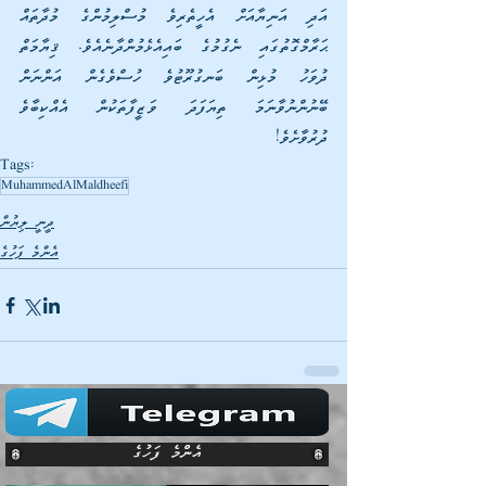
އަދި އަނިޔާއަށް އެހީތެރިވެ މުސްލިމުންގެ މުދާތައް 
ޙަރާމްގޮތުގައި ނެގުމުގެ ބައިއެޅެމުންދާނެއެވެ. ޤިޔާމަތް 
ދުވަހު މުޅިން ބަނގުރޫޓުވެ ހުސްވެގެން އަންނަން 
ބޭނުންނުވާނަމަ ތިޔަފަދަ ވަޒީފާތަކުން އެއްކިބާވެ 
ދުރުވާށެވެ!
Tags:
MuhammedAlMaldheefi
ދީނީ ލިޔުން
އެންމެ ފަހުގެ
އެންމެ ފަހުގެ