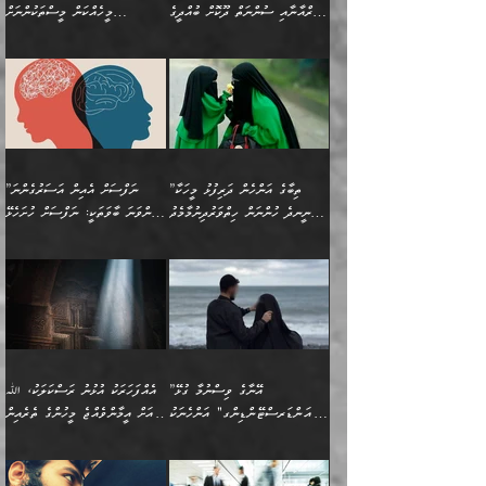
އެއީ ހުށަހެޅި ލައިގަންނަ
އިޚްތިޔާރުކުރަން އެނަފްސު
ދިގުލައިފިނަމަ, ފުރިހަމަ ކުރުން
ތަފްޞީލުކޮށް ބުނަމެވެ.
(ޤުރްއާނާއި ސުންނަތް ދޫކޮށް ބުއްދީގެ
މީހެއްކަން މީސްތަކުންނަށް
ކަންކަމެވެ. މިސާލަކަށް:
ބޭނުންވެއެވެ. ދެން ނަފްސަށް
ޙައްޤުވާ ކަންކަން
ހެޔޮކަންތައް ބެހިގެންދަނީ:
ޙުއްޖަތްތަކާއި ވިސްނުންތައް
އެނގިގެންވުމަށް ނުރުހުންވުމާއި،
އަބޫ ޢުމަރު އަޙްމަދު ބްނު
🌴 އިބްނުލް ޖައުޒީ
ހިތާމަޔާއި އުފަލާއި،
އޭގެ އަވަސްއަރުވާލުމާއި،
ބޭނުންކޮށްގެން ދީނުގެ ކަންކަމުގައި
މީސްތަކުން އޭނާ ނުބައިކޮށްފައި
ފުރިހަމަކުރުން މަނާކުރާ
🔹ސީދާ އެކަމުގައި
މުޙައްމަދު އަލްމާލިކީ
(597ހ) ވިދާޅުވިއެވެ:
ކަންބޮޑުވުމާއި
އަނެއްކޮޅުން ބުއްދި
ވާހަކަދައްކާ މީހުންގެ) މަޖްލިސްތަކަށް
އެއްޗެހިކިޔުމަށް ނުރުހުންވުން
ކަމެއްކަމުގައި:
(ދުނިޔަވީ) ލައްޒަތެއް ނެތް
(429ހ)، ބަޣުދާދުން
”ކުރެވޭ ފާފަތައް ފޮރުވުމާއި،
ޙާޒިރުވިންހެއްޔެވެ؟“
ހުއްދަވެގެންވާކަން ބަޔާންކުރުން:
ހިތްފަސޭހަވުމާއި،
މަޝްޣޫލުކޮށްލާފަދަ އެހެރަ
ރައްކާތެރިކަމުގެ ފިޔަވަޅުތައް
ކަންކަމެވެ. މިސާލަކަށް
ޤައިރަވާނުގެ ރަށަށް އައިހިނދު
ފާފަކުރާ މީހެއްކަން
ބިރުވެރިކަމާއި އަމާންކަމުގެ
އިޙްސާސްތަކާއި ޝުޢޫރުތައް
އެޅުމާއި، ދިމާވެދާނޭ ގޮތ
ނަމާދާއި، ރޯދައާއި، ޙައްޖާއި،
އަބޫ މުޙައްމަދު އިބްނު އަބީ
މީސްތަކުންނަށް
އިޙްސާސާއި، މޮޅިވެރިކަމާއި
ޖަމަޢަވެއްޖެނަމަ, އެހިނދުން
ހަ
ޒައިދު އަލްޤައިރަވާނީ
އެނގިގެންވުމަށް
ހިތްހަމަޖެހުމާއި އެނޫންވެސް
ނުބައި ރައުޔު، އަދި ފަހުން
”ތިބާގެ އަންހެން ދަރިފުޅު މީހަކާ
”ނަފްސަށް އެއިން އަސަރުގެންނަ
(386ހ) އެކަލޭގެފާނާ
ނުރުހުންވުމާއި، މީސްތަކުން
ގިނަ ކަންކަމެވެ. މި
ހިތާމަކުރާނޭ ކަންކަން ބުއްދިން
ނީނދެ ހުންނަން ހިތްވަރުދިނުމާމެދު
ތިންވަނަ ބާވަތަކީ: ނަފްސަށް ހުށަހެޅޭ
ވާހަކަދައްކަވަމުން
އޭނާ ނުބައިކޮށްފައި
ޞިފަތަކުން ކަމެއް ނަފްސުގައި
އިޚްތިޔާރުކުރެއެވެ. އަދި
ތިބާ ހުށިޔާރުވެ ޚަބަރުދާރުވާށެވެ!
ކަންކަމެވެ. (ޝުޢޫރުތަކާއި
އެގޮތަށް ތިމަންނާ ހިތްވަރުދެނީ
އެގޮތުން ނަފްސުގެ
އެއްސެވިއެވެ: ”ތިބާ ޢިލްމުލް
އެއްޗެހިކިޔުމަށް ނުރުހުންވުން
އިޙްސާސްތަކެވެ.)
އަބަދުމެ ހަރުލައިގެން
ފަހަރެއްގައި އެފަދަ ބުއްދިއެއް
ކިހިނެއްހެއްޔެވެ؟ އެކަމަށް
ޠަބީޢަތުގައި ލޯބިވުމާއި
ކަލާމްގެ އަހުލުވެރިންގެ
ހުއްދަވެގެންވާކަން
ދާއިމަކަށް ނުހުރެއެވެ. އެކަމަކު
ބަލިކަށިވެ ގަމާރުވެ
ހިތްވަރުދޭން ބޭނުންކުރާ
ނުރުހުންވުމާއި، އުފާވުމާއި
(ޤުރްއާނާއި ސުންނަތް ދޫކޮށް
ބަޔާންކުރުން: ކުރެވޭ ނުބައި
އެކަންކަން ލައިގަނެފައި
ކޮސްވެގެންވާ ކަމަށް ތުހުމަތުވެ
ފެތުރިގެންވާ ފަސް ގޮތެއް
ދެރަވުންވެއެވެ. މިއީ
ބުއްދީގެ ޙުއްޖަތްތަކާއި
ކަންތައް ފޮރުވާ
އަނެއްކާ ފިލ
އަހަރެން ތިބާއަށް ކިޔާދޭނަމެވެ.
ނަފްސުތަކުގައިވާ ޠަބީޢީ
ވިސްނުންތައް ބޭނުންކޮށްގެން
ވަންހަނާކުރުމަކީ
ތިބާގެ އަންހެން ދަރިފުޅަށް
ޞިފަތަކެކެވެ. ނަމަވެސް
ދީނުގެ ކަންކަމުގައި
ދެއްކުންތެރިކަމެއްކަމުގައި
”އޭނާގެ ވިސްނުމާ ގުޅޭ
އެއްފަހަރަކު އުޅުނު ރަސްކަލަކު، ﷲ
އަދި އެކުއްޖާގެ
އެކަންކަން އިންސާނާއަށް
ވާހަކަދައްކާ މީހުންގެ)
ހީކުރާ މީހަކު ހީކޮށްފާނެއެވެ.
"އަންޑަރސްޓޭންޑިންގ" އަންހެނަކު
އަށް އީމާންވެއްޖެ މީހުންގެ ތެރެއިން
މުސްތަޤްބަލަށް އެކަމުގެ
ޖެހޭހިނދު އެއީ ވަޤުތީ ގޮތުން
މަޖްލިސްތަކަށް
އެކަންވަނީ އެހެންނެއް ނޫނެވެ.
ހޯދަން ވަރުބަލިވެގެން އުޅެއެވެ.
މީހަކު އަތުޖެހިއްޖެނަމަ އެމީހަކު
އޭ އަޚާއެވެ! ތިބާއާ އެއްފަދަ
🌴 ހިޝާމު ބްނު އިސްމާޢީލު
ނުރައްކާ ނޭނގިހުރެވެސް ތިބާ
ހުށަހެޅޭ ޞިފަތަކަކަށްވެއެވެ.
ޞަލީބަށް އެރުވުމަށް އަމުރުކުރަމުން
ޙާޒިރުވިންހެއްޔެވެ؟“ އަބޫ
މަނާވެގެންވާކަމަކީ
ފިރިހެނަކާ މެނުވީ ތިބާގެ
(217ހ) ކިޔާދެއްވިއެވެ:
އެކަމަށް ވެއްޓިފައި
ދެން އޭގެ ޠަބީޢީ
ދިޔައެވެ.