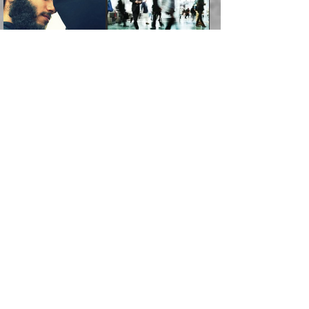
ޢުމަރު ވިދާޅުވިއެވެ:
އިންސާނާއަކީ ވަރަޢަވެރި
ވިސްނުމާ އެއްގޮތްވެ
”އެއްފަހަރަކު އުޅުނު
ވެދާނެއެވެ: 1- އާމްދަނީ
މިންގަނޑަށްވުރެ އެޞިފަތައް
”އާނއެކެވެ. އަހަރެން
މީހެއްކަމުގައި މީހުންނަށް
އަންޑަރސްޓޭންޑު
ރަސްކަލަކު، ﷲ އަށް
ހޯދަން މަސައްކަތްކުރުމާއި
ބޭރުވެއްޖެނަމަ, އެހިސާބުން
ދެފަހަރަކު ޙާޒިރުވީމެވެ. ދެން
ދައްކަންވެގެން، އަދި އޭނާއަކީ
ނުވެވޭނެއެވެ. ދެންފަހެ
އީމާންވެއްޖެ މީހުންގެ ތެރެއިން
ވަޒީފާ އަދާކުރުމުގެ ދަރަޖަ
ބުއްދިއަށް އަސަރުކުރެއެވެ.
އެއަށ
ﷲ ދެކެ ބިރުގަންނަ
އަންހެނާއަށް ބަލާއިރު ތިޔަ
މީހަކު އަތުޖެހިއްޖެނަމަ
ބޮޑުކޮށް މަތިކުރުމެވެ.
ޠަބީޢީ އާދައިގެ މިން ތެރޭގައި
”އަންހެނާއާ އެކީގައި މަސައްކަތްކުރާ
”އޭ އުޚްތާއެވެ! ތިބާގެ ފިރިމީހާ ތިބާގެ
ދެމީހުންގެ ގުޅުމަކީ އެކަކު
އެމީހަކު ޞަލީބަށް އެރުވުމަށް
ޚާއްޞަކޮށް ޑޮކްޓަރީކަމާއި
އެޞިފަތައް ހުރިނަމަ,
ފިރިހެން ވޯރކްމޭޓުންނާއި
މައްޗަށް ހޭދަކޮށް ޚަރަދުކުރުމަކީ
އަނެކަކުގެ ވިސްނުން ފަހުމްވެ
އަމުރުކުރަމުން ދިޔައެވެ. ދެން
އިންޖިނޭރުކަންފަދަ
އެޞިފަތަކަށް އަސަރުކުރުވާ،
ކްލާސްމޭޓުންނަކީ މަރެވެ.
ޢައިބެއް ނޫނެވެ.
ޅިޔަނުންނާއިމެދު ޙަދީޘްގައި
ހަމަ އެގޮތަށް ތިބާގެ
ދޭހަވުމަށްވުރެ މާ މަތީ
ﷲ އަށް އީމާންވާ މީހުންގެ
ވަޒީފާތަކެވެ. އެހެނީ ވަޒީފާ
އޭގެ މައްޗަށް ޙުކުމްކުރާ
އައިސްފައިވަނީ އެއީ މަރު
ބައްޕައާއި، ތިބާގެ ފިރިހެން
ގުޅުމެކެވެ. އެއީ އެކަކު
ތެރެއިން މީހަކު ގެނެވި
އަދާކުރުމުގެ ދަރަޖަ ބޮޑުކޮށް
އެއްޗަކީ ބުއްދިކަމުގައިވެއެވެ.
ކަމުގައިއެވެ. އައުލަވީ
ދަރިފުޅުވެސް ތިބާއަށް
އަނެކަކު ފުރިހަމަކޮށްދޭ
ޞަލީބަށް އެރުވުމަށް
މަތިކުރާ ޒުވާން އަންހެނާ
އެއީ ބުއްދީގައި ޢިލްމާއި،
ޤިޔާސުން އެޙަދީޘްގައި:
ޚަރަދުކޮށްދިނުން ޢައިބަކަށް
ގުޅުމެކެވެ. އެހެންކަމުން،
އަމުރުކުރިހިނދު އޭނާއަށް
ތަޖ
އަންހެނާ ވަޒީފާ އަދާކުރާ
ނުވެއެވެ. އެހުރިހާ
ތިބާގެ ވިސްނުމާއި ޚިޔާލާ
ބުނެވުނެވެ: "ވަޞިއްޔަތެއް
ތަނުގައި އުޅޭ، ފިރިހެނުން
އެންމެންވެސް މުދަލާއި ފައިސާ
އެއްގޮތްވެ ވިސްނޭ އަންހެނަކު
އޮތިއްޔާ ކުރާށެވެ." ދެން އޭނާ
ޖަމަލު ހަނގުރާމައިގެ ދުވަހު އުންމުލް
”ނަފްސުގެ ހަރުލާފައި ހުރި ޠަބީޢަތް
ހިމެނެއެވެ. އެއީ އެމީހުންގެ
އެއްކުރާ މަޤްޞަދެއްކަމުގައި
ހޯދަން ތިބާއަށް ޙާޖަތެއް
ބުނެފިއެވެ: "އަހަރެން
މުއުމިނީން ޢާއިޝާ (57ހ)
ދެނެގަތުމާއި، އަދި ނަފްސުގެ
ވޯރކްމޭޓު އަންހެނާގެ ގާތަށް
ބަލަނީ ތިބާއެވެ. އެގޮތުން
ނުވެއެވެ. ތިބާ ޙާޖަތް
ވަޞިއްޔަތް ކުރާނީ
ނިކުމެވަޑައިގަންނަވަން
އެދުންވެރިކަން ބުއްދިން ވަޒަންކުރުމަށް
”އަންހެނުން ޖިހާދުކުރަން
ނަފްސުގެ ޠަބީޢަތުގެ ހުރި
ވަދެއުޅުން ގިނަވެގެންވާ
ބައްޕަގެ ގާތުގައި: "ތިހާވަރަށް
ޤަޞްދުކުރެއްވިހިނދު އުންމުލް
އެއިން ކުރާ އަސަރު:
ޖެހިގެންވަނީ ތިބާގެ
ކޮންކަމަކަށްހެއްޔެވެ. އަހަރެން
ޖެހޭނެކަމަށްވާނަމަ ﷲ ގެ
ޞިފަތަކަކީ ކޮބައިކަން
ފިރިހެނުންނެވެ. ފަހެ އެމީހުންނީ
ބުރަކޮށް މަސައްކަތްކޮށް
މުއުމިނީން އުންމު ސަލަމާ (61ހ)
ވިސްނުމާއި ޚިޔާލާއެކު ތިބާ
ދުނިޔެއަށް ވެއްދުނީ އަހަރެންގެ
ރަސޫލާ صلى الله عليه
ނޭނގެނީސް، ނަފްސު
އެކަމަނާއަށް ލިޔުއްވިކަމަށް
ޅިޔަނުންނަށްވުރެ އެތައް
ދާއޮހޮރުވަނީ ކީއްވެހޭ"
ބަލައިގަންނަ އަންހެނަކު
ލަފައެއް ނެތިއެވެ. އެތަނުގ
وسلم ކަމަނާއަށް އެކަމަށް
ޝަހުވަތްތައް ނަގައިގަންނަ
ރިވާކުރެވެއެވެ:
ގޮތަކުން ނުރައްކާ ބޮޑު
އަހައިފިނަމަ އޭނާ ބުނާނީ
ހޯދުމެވެ. އެހެނ
ޢަހްދު ހިއްޕެވީހެވެ. ކަމަނާ
ގޮތް ވަޒަންކުރަން ބުއްދިއަށް
ބައެކެވެ. އެގޮތުން މަސައްކަތު
ތިމަންނާގެ ދަރިން