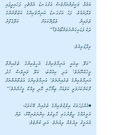
ބައެއް ވަކީލުންނަށްވެސް އަޅުގަނޑު އެއްޗެހި ފަހައިދީފައި 
ވެދާނެއެވެ. ފަހެ އަޅުގަނޑު އަނިޔާވެރިންގެ އަޢުވާނުންގެ 
ތެރެއިން ވެދާނޭކަމަށް ކަލޭގެފާނު 
ދެކެވަޑައިގަންނަވަންތޯއެވެ؟" 
ވިދާޅުވިއެވެ:
"ކަލޭ ތިޔައީ އަނިޔާވެރިންގެ އެހީތެރިންގެ ތެރެއިންވާ 
މީހެއްނޫނެވެ! އަދި ކިއެއްތަ، ކަލޭ ވަނީވެސް ޚުދު 
އަނިޔާވެރިންގެ ތެރެއިންނެވެ! އަނިޔާވެރިންގެ އަޢުވާނުންނަށް 
ވާކަންކަށަވަރީ ކަލެއަށް ތިނޯހާއި ރޮދި ވިއްކާ މީހުންނެވެ!"
◾އެއްފަހަރަކު ޢިލްމުވެރިންގެ ތެރެއިން ބޭކަލަކު، 
އަމީރެއްގެ ދީވާނުގައި ޙާޒިރުވެ އިންނަވަނިކޮށް، ދެން 
އެއަމީރު ލިޔުމެއް ލިޔުނެވެ. އަދި ބުންޏެވެ: