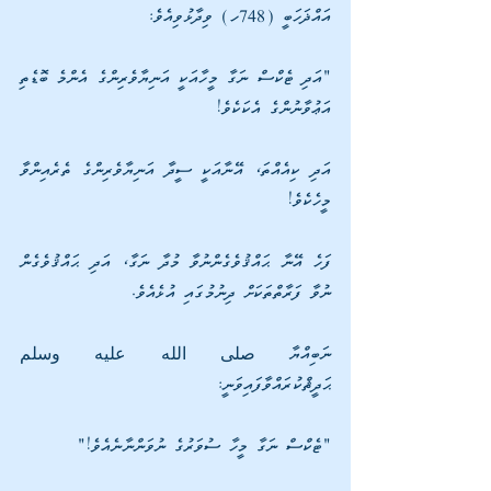
އައްޛަހަބީ (748ހ) ވިދާޅުވިއެވެ:
"އަދި ޓެކްސް ނަގާ މީހާއަކީ އަނިޔާވެރިންގެ އެންމެ ބޮޑެތި 
އަޢުވާނުންގެ އެކަކެވެ!
އަދި ކިއެއްތަ، އޭނާއަކީ ސީދާ އަނިޔާވެރިންގެ ތެރެއިންވާ 
މީހެކެވެ!
ފަހެ އޭނާ ޙައްޤުވެގެންނުވާ މުދާ ނަގާ، އަދި ޙައްޤުވެގެން 
ނުވާ ފަރާތްތަކަށް ދިނުމުގައި އުޅެއެވެ.
ނަބިއްޔާ صلى الله عليه وسلم 
ޙަދީޘްކުރައްވާފައިވަނީ:
"ޓެކްސް ނަގާ މީހާ ސުވަރުގެ ނުވަންނާނެއެވެ!"