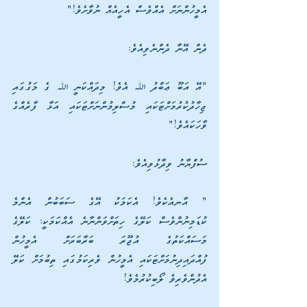
އެމީހުންނަށް އެއްވެސް އެހީއެއް ނުވާށެވެ!" 
ދެން އޭނާ ދެންނެވިއެވެ:
"އޭ އަބޫ ޢަބްދު ﷲ އެވެ! މިދައްކަނީ ﷲ ގެ މަގުގައި 
ޖިހާދުކުރުމަށްޓަކައި މުސްލިމުންނަށްޓަކައި އަޅާ ފާރެއްގެ 
ވާހަކައެވެ!"
ސުފްޔާނު ވިދާޅުވިއެވެ:
" އާނއެކެވެ! އެކަމަކު އޭގެ ސަބަބުން އެންމެ 
ކުޑަމިނުންވެސް ކަލޭގެ ހިތަށްވަންނާނެ އެއްކަމަކީ: ކަލޭގެ 
މަސައްކަތުގެ އުޖޫރަ ބަރާބަރަށް އެމީހުން 
ފުއްދައިދިނުމަށްޓަކައި އެމީހުން ވެރިކަމުގައި ތިބުމަށް ކަލޭ 
އެދުންވެރިވެ ލޯބިކުރުމެވެ!