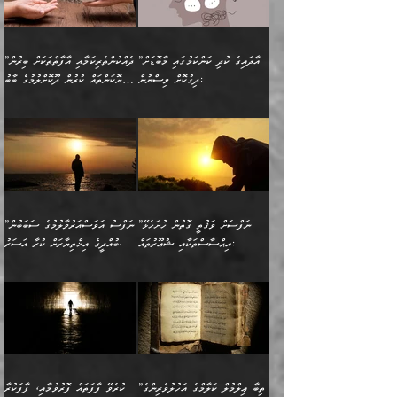
ދިމާލަށް އިސްތަށިފުޅު
އެ ދެކަންތަކުގެ ދ
އެއްފަހަރަކު ގެއިން
މިންވަރަކުން އިންސާނާގެ
”އެކަން ނެތްނަމަ ދެން
އެކަމަކު ވިސްނުން ކޮށި
ނިކުމެގެންދަނިކޮށް އެއްޗެހި
ޠަބީޢަތަށް އަސަރުކުރެއެވެ...
ކޮންކަމެއްތޯއެވެ؟“
ވެއްޖެނަމަ, އޭނާގެ ނަފްސުގެ
އުފުލުމުގެ މަސައްކަތްކުރާ
ދެން އެއަށްފަހު އެ ޠަބީޢަތުން
ވިދާޅުވިއެވެ: ”އޭނާ
އުނިކަމާހުރެ މޫނުމަތީގެ ހުރި
”އާދައިގެ ކުދި ކަންކަމުގައި މާބޮޑަށް
”ދެއްކުންތެރިކަމާއި އާފާތްތަކަށް ބިރުން
މީހަކާ ދިމާވިއެވެ. އޭނާގެ
ބުއްދިއަށް އަސަރުކުރެއެވެ...
މަޝްވަރާއަށް އަހާނޭ ރަނގަޅު
ރީތިކަން ދާހުއްޓެވެ.
ދިގުކޮށް ވިސްނުން:
ހެޔޮކަންތައް ކުރުން ދޫކޮށްލުމުގެ ބާބު
ސާމާނު އޭރު
މިއަސަރުކުރުމުގެ އަޞްލުގެ
ޞާލިޙު އަޚެކެވެ.“
އެހެންކަމުން ވިސްނުންތެރި
ބަޔާންކުރުން:
އެކަމެއްގައި އެހާ ދިގުކޮށް
🌴 އިބްނުލް ޖައުޒީ
އުފުލަމުންދިޔައެވެ. އޭރު އޭނާ
ފެށުން އައި ގޮތަކީ:
ދެންނެވުނެވެ: ”އެގޮތަށް
މީހާގެ އަތުގައި އެއްޗެއް
ވިސްނުން ޙައްޤުނުވާ
(597ހ) ވިދާޅުވިއެވެ:
ކިޔަމުންދިޔައެވެ: «الْحَمْدُ
ޞައްޙަކޮށްވާ ޠަބީޢަތެއް
ނެތްނަމަ ދެން
ނެތަސް ކަންބޮޑުވެ
ކަންކަމުގައި މާބޮޑަށް
”ދެއްކުންތެރިކަމާއި
لِله، أسْتَغْفِرُ الله»
ބަދަލުކޮށްލާ ގޮތަށް އައި
ކޮންކަމެއްތޯއެވެ؟“
ހިތާމަކުރުމެއް ނެތެވެ. އެހެނީ
ވިސްނުމަކީ ބައްޔެކެވެ.
އާފާތްތަކަށް ބިރުން
އެވެ. އެއަށްވުރެ އިތުރަށް
ލޯބިވާކަހަލަ އިޙްސާސެކެވެ.
ވިދާޅުވިއެވެ: ”ދިގުކޮށް
ބުއްދިވެރިޔާއަށް ތަނ
ފަހަރެއްގައި މިހެންވަނީ
ހެޔޮކަންތައް ކުރުން
އެއްޗެއް ނުކިޔައެވެ. ދެން
ދެން އެ ޠަބީޢަތުން ބުއްދިއަށް
މުހިއްމު ކަންކަމާއި އަދި
ދޫކޮށްލުމުގެ ބާބު
އޭނާ ވަކިތަނަކަށް ދިޔައެވެ.
އަސަރުކުރީއެވެ. ޝަރީޢަތުގައި
”ނަފްސަށް ވަޤުތީ ގޮތުން ހުށަހެޅޭ
”ނަފްސު އަވަސްއަރުވާލުމުގެ ސަބަބުން
މުހިއްމު ނޫންކަންކަމާމެދުވެސް
ބަޔާންކުރުން: ދަންނާށެވެ!
ދެން އޭނާގެ ބުރަކަށީގައި ހުރި
ލޯބިވެވޭކަހަލަ އިޙްސާސްތައް
އިޙްސާސްތަކާއި ޝުޢޫރުތައް:
ބުއްދީގެ އިޚްތިޔާރަށް ކުރާ އަސަރު.
މާބޮޑަށް ސަމާލުވެގެން
މީސްތަކުންގެ ތެރޭގައި،
ސާމާނުތައް ބަހައްޓަންދެން
ގެނައުން މަނައެއް ނުކުރެއެވެ.
ނަފްސަށް ބައިވަރު ވަޤުތީ
ބައެއް ނަފްސުތަކުގެ
ހުށިޔާރުވެގެން އުޅޭ ބައެއް
ދެއްކުންތެރިއަކަށް ވެދާނޭކަމަށް
އަހަރެން ހުރީމެވެ. ދެން
މިސާލަކަށް ބެލުމުގެ
ޞިފަތަކާއި އިޙްސާސްތައް
ޠަބީޢަތުގައި
ނަފްސުތަކުގެ ސަބަބުން
ބިރުން ހެޔޮ ޢަމަލުކުރުން
ބުނެފީމެވެ: "މި ނޫން އެއްޗެއް
ލައްޒަތެވެ. އެކަމަކު
ލިބިގެންވެއެވެ. އެއީ
އަވަސްއަރުވާލުންވެއެވެ. ދެން
ބުއްދިއަށް ކުރާ
ދޫކޮށްލާ މީހުންވެއެވެ. އެއީ
ކިޔަން ތިބާއަށް ރަނގަޅަށް ނ
ޝަރީޢަތުން އެއ
ނަފްސުގައި ހިފެހެއްޓިގެންވާ
ކުޑަ ވަޤުތުކޮޅެއްގެ ތެރޭގައި
އަސަރުންކަމުގައި ވެދާނެއެވެ.
ގޯހެކެވެ. އަދި ޝައިޠާނާއަށް
ލާޒިމް ޠަބީޢަތުގެ ތެރޭގައިވާ
ބުއްދި ލައްވާ ނުރައްކާތެރި
އެފަދަ ކަންކަމާމެދު ވިސްނާ
ވެވޭ އެއްބަސްވުމެކެވެ.
ކަންކަމެއް ނޫނެވެ. ނަމަވެސް
ޤަރާރުތައް ނިންމާ،
ފިކުރުކުރުން މާބޮޑަށް
އެކަމަކު އޭގައި އަހަރުމެން
”ތިބާ ޢިލްމުލް ކަލާމްގެ އަހުލުވެރިންގެ
ކުރެވޭ ފާފަތައް ފޮރުވުމާއި، ފާފަކުރާ