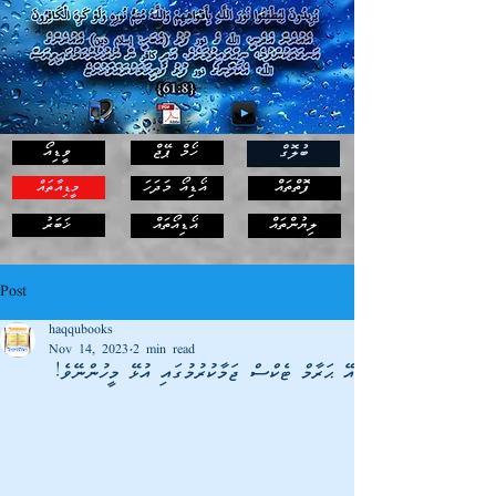
ހޯމް ޕޭޖް
ވީޑިއޯ
ބުލޮގް
ފޮތްތައް
އޯޑިއޯ މަދަހަ
މީޑިއާތައް
ޚަބަރު
ލިޔުންތައް
އޯޑިއޯތައް
Post
haqqubooks
Nov 14, 2023
2 min read
އޭ ޙަރާމް ޓެކްސް ޖަމާކުރުމުގައި އުޅޭ މީހުންނޭވެ!