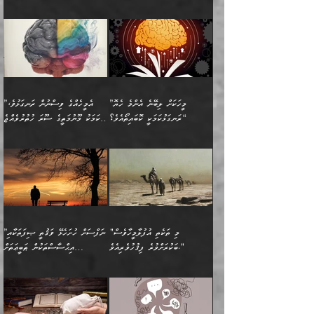
ހަށިގަނޑެއް އެގޮތްމިގޮތްވާހެން
އަދި އެކުދިންނަށް ހެޔޮކޮށް
ހުތުރުނުކުރާހުއްޓެވެ...
އެއްގޮތްވެއެވެ. ނުވަތަ އެމީހުން
މަގުފުރެދިފައިވާ ބަޔަކުގެ ކިބައިގައިވާ
🌱 ޖަޢުފަރު ބްނު މުޙައްމަދު
އެމީހުންގެ މަގުފުރެދުމާއި
ފުށޫއަރާ އިދިކީލަވާނެއެވެ. އަދި
ހިތައިފިނަމަ ފަހެ އެމީހަކަށްވަނީ
މޮޅެތި ރިވެތި ކަންކަމަށް ބަލާ
ބުއްދިއާއި ވިސްނުންތެރިކަން
ރޯދަ ހިފާއިރު މީނާވެސް
(148ހ) ކިޔާދެއްވިއެވެ:
އެމޮޅެތި ކަންކަމާ ގުޅުމެއް
ވިސްނުން ދިގު ނުކުރުންވެއެވެ.
ބުއްދިވެރިޔާގެ ބަސްތައް އެއީ
ސުވަރުގެއެވެ." 📖 ސުނަނު
އިތުރުކޮށްދޭނެ ކަމަކީ: އޭނާފަދަ
އެމީހުންނާއެކު ރޯދަހިފައެވެ.
”އަހަރެންގެ ބައްޕަގެ ޙިމާރެއް
ނުވެއެވެ. އެހެނީ ނަފްސަކީ
ކިތަންމެ މަދު
އަބީ ދާވޫދު 📖 ފަހެ ތިބާގެ
(އެހެން ބުއްދިވެރިންނާ)
އެމީހުން
ގެއްލުނެވެ. ދެން ބައްޕަ
ވަޒަންހަމަވާ އެއްޗެއް ނޫނެވެ.
ބަސްތަކެއްވިޔަސް އޭގެ ޤަދަރު
އަންހެން ދަރިން
ގާތްވުމާއި، އެއާ އިދިކޮޅު އިދ
ވިދާޅުވިއެވެ: ”ﷲ ތަޢާލާ
ނަފްސު ކަންކަން
ބޮޑުވެގެންވެއެވެ. އެއީ
ކައިވެނިކުރުވުމުގައި
އަހަރެންނަށް އޭތި އަނބުރާ
މަސްހުނިކޮށްލައެވެ. އެގޮތުން
ފާފަވެރިޔާގެ ކުރިމަތިލުން
ފަރުވާކުޑަކޮށް، ޢާއިލާއެއް
”މީހަކަށް ލިބޭނެ އެންމެ ހެޔޮ
”އެމީހެއްގެ ވިސްނުން ރަނގަޅުވެ،
ރައްދުކުރައްވައިފިނަމަ ފަހެ
މީހަކު ބުރު ސޫރަ ރީތި
ކިތަންމެ ކުޑަކަމެއްވިޔަސް
ބިނާކޮށް ކައިވެންޏެއް
ރަނގަޅުކަމަކީ ކޮބައިތޯއެވެ؟“
އެކަމަކު މޫނުމަތީގެ ސޫރަ ހުތުރުވެއްޖެ
އެކަލާނގެ ރުއްސަވާނޭ
ފުރިހަމަ، މުދާތައް
މީހާ,
އޭގެ މުޞީބާތް ބޮޑުވެގެންވާ
ޤާއިމުކުރުން ދޫކޮށްފައި
🪨 އިބްނުލް މުބާރަކު
☘️ އިބްނު ޙިއްބާނު
ޙަމްދުގެ ބަސްތަކަކުން
ތަނަވަސްވެ، އެކަމަކު އެއާއެކު
ގޮތަށެވެ. އަދި ބުއްދިވެރިކަމުގެ
ކިޔެވުމާއި އެހެން
(181ހ) އަށް ދެންނެވުނެވެ:
(354ހ) ވިދާޅުވިއެވެ:
އަހަރެން އެކަލާނގެއަށް
ޢަޤީދާއާއި ފިކުރު ފުރެދިގެންވާ
ތެރޭގައި: އެއްވެސް ކަ
މަޤްޞަދުތަކުގައި އެކުދިން
”މީހަކަށް ލިބޭނެ އެންމެ ހެޔޮ
”އެމީހެއްގެ ވިސްނުން
ޙަމްދުކުރާހުށީމެވެ.“ ދެން މާ
މީހަކަށް ވެދާނެއެވެ. ދެން
މަޝްޣޫލުކުރުވުމާމެދު ތިބާ
ރަނގަޅުކަމަކީ ކޮބައިތޯއެވެ؟“
ރަނގަޅުވެ، އެކަމަކު
ގިނައިރެއް ނުވެ އޭގެ
މިފަދަ މީހަކުގެ ރީތިކަމާއި
ނަމަނަމަ ސަމާލުވެ
ވިދާޅުވިއެވެ: ”އޭނާގެ
މޫނުމަތީގެ ސޫރަ ހުތުރުވެއްޖެ
އަސްދާނުގޮނޑިއާއި ލަގަނާއި
އޭނާގެ މޮޅެތި ތަކެއްޗަށްޓަކައި
ކިބައިގައިވާ ފުރާ ފުރިހަމަ
މީހާ, ފަހެ އޭނާގެ ނަފްސުގެ
އެކީގައި އޭތި ގެނެވުނެވެ.
ބެލުމަކީ: އޭނާގެ ޢަޤީދާއާއި
"މި ތަކެތި އުފުލާމީހާވެސް
”ނަފްސަށް ހުށަހެޅޭ ވަޤުތީ ޞިފަތަކާއި
ބުއްދިއެވެ.“ ދެންނެވުނެވެ:
(ބުއްދިއާއި ވިސްނުމުގެ)
ދެން އެކަލޭގެފާނު އެއަށް
ޤަބޫލުކުރާ ގޮތްތަކާއި
ބަކުރަށްވުރެ ފިޤުހުވެރިއެވެ."
އިޙްސާސްތަކުން ޠަބީޢަތަށް
”އެގޮތަށް ލިބިގެންނުވިނަމަ
ހެޔޮކަމުން އޭނާގެ މޫނުގެ
ސަވާރުވިއެވެ. އަދި އޭގެ
ފިކުރުވެސް ނަފްސަށް
އަސަރުކުރުން:
🔅 ބަކްރު ބްނު ޢަބްދި ﷲ
ނަފްސަށް ހުށަހެޅިގެން އަންނަ
ދެން ކޮން އެއްޗެއްތޯއެވެ؟“
ހުތުރުކަން ހަނދާން
މައްޗަށް ސީދާވިހިނދު، ހެދުން
ރަނގަޅުކޮށް ޖަރީކޮށްދޭ
އަލްމުޒަނީ (108ހ)
އެކި ވައްތަރުގެ
ވިދާޅުވިއެވެ: ”ރިވެތި ރަނގަޅު
ނައްތާލައެވެ. އަނެއްކޮޅުން
ބޮނޑިކޮށްލައްވާފައި، އުޑާއި
ކަމެކެވެ. އެއީ (ޙަޤީޤަތުގައި)
ކިޔާދެއްވިއެވެ: ”އަހަރެން
އިޙްސާސްތަކުގެ ބާރުމިން ހުރި
އަދަބެކެވެ.“ ދެންނެވުނެވެ:
އެމީހަކުގެ މޫނުމަތި ރީތިވެ،