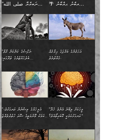
ދެންފަހެ އެމީހަކުގެ ބުއްދި
ރަނގަޅަށް ވާޞިލުވެވޭހުށީ
🌴 އިބްނު ޙިއްބާނު
”ނަބިއްޔާ صلى الله
އަޅުތަކުންނަށް ދެއްވި އެންމެ
ރޭގަނޑު ހޭދަކޮށްފާނެއެވެ.
ބޭރު ފެންޑާގައި އޮންނަ
އެކަމުގައި ޢިލްމު ސާފުކޮށް
(354ހ) ވިދާޅުވިއެވެ:
عليه وسلم
ހެޔޮ ރަނގަޅު ކަންތަކުންވާ
ދެން އެމީހުން ރޭގަނޑުގެ ގިނަ
މީހަކީ: ވާހަކަތަކެއް ދައްކާފައި
ޚާލިޞްވެގެންނެވެ. އަދި
”ބުއްދިވެރިޔާ ދައްކާ
ޙަދީޘްކުރެއްވިކަމަށް
ކަމެކެވެ. އެހެންކަމުން އެއާ
ވަޤުތު ނަމާދުކޮށްފާނެއެވެ.
ދެން އޭގެ ފަހުން އެނިކުތް
ބުއްދިވެރިޔަކު ވެއްޖެއްޔާ
ވާހަކަތައް، ޞައްޙަކޮށް
ރިވާކުރެވެއެވެ: "ތިން
އިދިކޮޅު ޞިފައެއް
އަނެއްކޮޅުން މީނާގެ ޢާދައަކީ
އެއްޗެ
ނިންމާނޭކަމަކީ: އެމީހަކު
ސަލާމަތުންވާ ހަށިގަނޑެއް
އަންހެންދަރިން އެމީހަކަށް ލިބި:
ޤާއިމުކޮށްގެން ހުރި މީހަކާ
ސާޢަތެއްވަރު އިރުކޮޅެއް
ކުރާކަމަކާ
ސީދާވާހެން ސީދާވާނެއެވެ.
1-ދެން އެކުދިން
އެކުގައި އިށީންދެ އުޅެގެން
ރޭއަޅުކަންކުރުމެވެ. ދެން މީނާ
އަނެއްކޮޅުން ޖާހިލުމީހާ ދައްކާ
އަދަބުވެރިކުރުވާ 2-އަދި
ﷲ ދެއްވި ނިޢުމަތް
(އެމީހުންނާ އެކުގައި
އަހަރެންގެ ބައްޕަގެ ޙިމާރެއް
”ނަފްސުގެ ކަންކަން ރާވާ
ވާހަކަތައް، ބަލިވެފައިވާ
އެކުދިން ކައިވެނިކުރުވާ 3-
ގަޑުބަޑުކޮށް
ރޭކުރާއިރު) އެމީހުންނާ
ގެއްލުނެވެ.
ބެލެހެއްޓުމުގެ ތެރޭގައި:
ހަށިގަނޑެއް އެގޮތްމިގޮތްވާހެން
އަދި އެކުދިންނަށް ހެޔޮކޮށް
ހުތުރުނުކުރާހުއްޓެވެ...
އެއްގޮތްވެއެވެ. ނުވަތަ އެމީހުން
މަގުފުރެދިފައިވާ ބަޔަކުގެ ކިބައިގައިވާ
🌱 ޖަޢުފަރު ބްނު މުޙައްމަދު
އެމީހުންގެ މަގުފުރެދުމާއި
ފުށޫއަރާ އިދިކީލަވާނެއެވެ. އަދި
ހިތައިފިނަމަ ފަހެ އެމީހަކަށްވަނީ
މޮޅެތި ރިވެތި ކަންކަމަށް ބަލާ
ބުއްދިއާއި ވިސްނުންތެރިކަން
ރޯދަ ހިފާއިރު މީނާވެސް
(148ހ) ކިޔާދެއްވިއެވެ:
އެމޮޅެތި ކަންކަމާ ގުޅުމެއް
ވިސްނުން ދިގު ނުކުރުންވެއެވެ.
ބުއްދިވެރިޔާގެ ބަސްތައް އެއީ
ސުވަރުގެއެވެ." 📖 ސުނަނު
އިތުރުކޮށްދޭނެ ކަމަކީ: އޭނާފަދަ
އެމީހުންނާއެކު ރޯދަހިފައެވެ.
”އަހަރެންގެ ބައްޕަގެ ޙިމާރެއް
ނުވެއެވެ. އެހެނީ ނަފްސަކީ
ކިތަންމެ މަދު
އަބީ ދާވޫދު 📖 ފަހެ ތިބާގެ
(އެހެން ބުއްދިވެރިންނާ)
އެމީހުން
ގެއްލުނެވެ. ދެން ބައްޕަ
ވަޒަންހަމަވާ އެއްޗެއް ނޫނެވެ.
ބަސްތަކެއްވިޔަސް އޭގެ ޤަދަރު
އަންހެން ދަރިން
ގާތްވުމާއި، އެއާ އިދިކޮޅު އިދ
ވިދާޅުވިއެވެ: ”ﷲ ތަޢާލާ
ނަފްސު ކަންކަން
ބޮޑުވެގެންވެއެވެ. އެއީ
ކައިވެނިކުރުވުމުގައި
އަހަރެންނަށް އޭތި އަނބުރާ
މަސްހުނިކޮށްލައެވެ. އެގޮތުން
ފާފަވެރިޔާގެ ކުރިމަތިލުން
ފަރުވާކުޑަކޮށް، ޢާއިލާއެއް
”މީހަކަށް ލިބޭނެ އެންމެ ހެޔޮ
”އެމީހެއްގެ ވިސްނުން ރަނގަޅުވެ،
ރައްދުކުރައްވައިފިނަމަ ފަހެ
މީހަކު ބުރު ސޫރަ ރީތި
ކިތަންމެ ކުޑަކަމެއްވިޔަސް
ބިނާކޮށް ކައިވެންޏެއް
ރަނގަޅުކަމަކީ ކޮބައިތޯއެވެ؟“
އެކަމަކު މޫނުމަތީގެ ސޫރަ ހުތުރުވެއްޖެ
އެކަލާނގެ ރުއްސަވާނޭ
ފުރިހަމަ، މުދާތައް
މީހާ,
އޭގެ މުޞީބާތް ބޮޑުވެގެންވާ
ޤާއިމުކުރުން ދޫކޮށްފައި
🪨 އިބްނުލް މުބާރަކު
☘️ އިބްނު ޙިއްބާނު
ޙަމްދުގެ ބަސްތަކަކުން
ތަނަވަސްވެ، އެކަމަކު އެއާއެކު
ގޮތަށެވެ. އަދި ބުއްދިވެރިކަމުގެ
ކިޔެވުމާއި އެހެން
(181ހ) އަށް ދެންނެވުނެވެ:
(354ހ) ވިދާޅުވިއެވެ:
އަހަރެން އެކަލާނގެއަށް
ޢަޤީދާއާއި ފިކުރު ފުރެދިގެންވާ
ތެރޭގައި: އެއްވެސް ކަ
މަޤްޞަދުތަކުގައި އެކުދިން