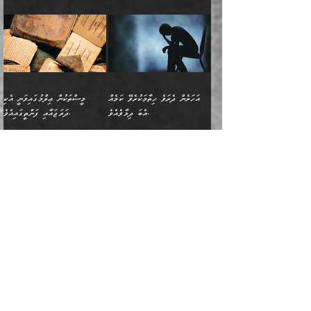
އޭގައި ބާގަނޑެއް ހެދިއްޖެނަމަ
ބަލައިގަތުން މަދުކުރަން
ﷲ ގެ ރަސޫލާ صلى الله
💧އިބްނުލް މުބާރަކު
ކޮންމެ ޒުވާނެއްގެ ފާފަ، އެ
: ٢٤) "اللّه ހެޔޮ ރަނގަޅު
ބްނު ޢަބްދުލް ޢަޒީޒަށްވުރެ ހެޔޮވެ
އަންހެނުންނަކަށް އެ ފޫބައްދާ
ޖެހެއެވެ. އެއީ އެ ޠަބީޢަތާއެކު
عليه وسلم ގެ
(181ހ) އާ
ހިއްސާގައި ހިމެނެއެވެ. އެހެނީ
ކަލިމައެއްގެ މިސާލު، ހެޔޮ
މާތްވެގެންވެއެވެ!“
އިޞްލާޙެއް ނުކުރެވޭނެއެވެ!
މަދަޙަޘަނާ ލިބުމުން؛
ޞަޙާބީންނާމެދު
އެސުވާލުކުރެވުމުން
އެއީ ތިބާގެ އަންހެން
ރަނގަޅު ގަހެއް ފަދައިން
އަންހެނުންގެ ޖިހާދަ
ހެއްލުންތެރިކަމާއި، ބޮޑާކަމާއި،
އަހުލުއްސުންނާގެ ޢަޤީދާއާ
ވިދާޅުވިއެވެ: ”ﷲ ގެ ރަސޫލާ
ދަރިފުޅެވެ. އަދި އެދަރިފުޅު
ޖައްސަވަނީ ކޮންފަދައަކުންކަން
ނަފްސުގެ ޢައިބުތައް ހަނދާނ
ޚިލާފުވުމުގެ ކޮޅުމަތި، އަދި
صلى الله عليه وسلم
ނިވާކޮށް ފަރުދާކުރަން
ތިބާއަށް ނުފެނޭހެއްޔެވެ؟
އެތެރޭގައި ފޮރުވައިގެން އޮތް
އާއެކު މުޢާވިޔާގެ ނޭފަތްޕުޅަށް
ތިބާއަށްވަނީ
އެގަހުގެ މައިގަނޑާއި ބުޑު
އަހަރެން ދެރަވެ ހިތާމަކުރެވޭ ކަމެއް
މީސްތަކުން ޢިލްމުގައިވަނީ އެކި
ނުބައި ފާސިދު ޢަޤީދާ ފާޅުވަނީ
ވަތް ހިރަފުސް ވެލިކޮޅެއްވެސް
އަމުރުވެވިގެންނެވެ. ތިބާ
ރަނގަޅަށް ބިމުގައި ހަރުލާ
އެބަ ދިމާވެއެވެ.
ދަރަޖައާއި ފަންތީގައިއެވެ.
މާތްވެގެންވާ ޞަޙާބީ މުޢާވިޔާ
ޢުމަރު ބްނު ޢަބްދުލް
އެހެން ކަންތައް ނުކޮށްފިނަމަ
ސާބިތުވެފައިވެއެވެ. އަދި
🍁 ޢަބްދުއް ރަޙްމާނު ބްނު
🌾އިމާމް އައްޝާފިޢީ
ބްނު އަބީ ސުފްޔާނަށް
ޢަޒީޒަށްވުރެ ހެޔޮވެ
ތިބާ ފާފަވެރިވާނެއެވެ. އަދި
އެގަހުގެ ގޮފިތައް މައްޗަށް
ޒައިދު ބްނު އަސްލަމް
(204ހ) ވިދާޅުވިއެވެ:
ޤަދަރުކުޑަކޮށް،
މާތްވެގެންވެއެވެ!“ 📖
ތިބާގެ ސަބަބުން މެދުވެރިވި
އަރައިގެންގޮސް
(182ހ) ކިޔާދެއްވިއެވެ:
”މީސްތަކުން ޢިލްމުގައިވަނީ
ކުޑައިމީސްކޮށް، ވަށްބަސްބުނާ
އައްޝަރީޢާ ލިލްއާޖުއްރީ 📖
ފާފަތައް އޭގެ މިންވަރަކުން
އުޑަށްގޮސްފައެވެ." ރަސޫލާ
”އަހަރެން އެއްދުވަހަކު އަބޫ
އެކި ދަރަޖައާއި
ހިސާބުންނެވެ. 💥ވަކީޢު
🌾މުޢާވިޔާ ބްނު އަބީ
ތިބާގެ
صلى الله عليه وسلم
ޙާޒިމު (133ހ)އަށް
ފަންތީގައިއެވެ. ޢިލްމުގައި
ބްނުލް ޖައްރާޙު (197ހ)
ސުފްޔާނު ވައްޓާލާފައި
ޙަދީޘްކުރެއްވި
ދެންނެވީމެވެ: "އަހަރެން
އެމީހުންގެ ދަރަޖަވަނީ: އެ
ވިދާޅުވިކަމަށް ރިވާކުރެވެއެވެ:
ޢަދުލުވެރި އިމާމުންނަކީ
”ޤުރްއާނުގެ އަލީގައި، އަންހެނާ ބޭރަށް
”ނަފްސު ވަކިކަމަކާ އުޅެގަންނަހިނދު
ދެރަވެ ހިތާމަކުރެވޭ ކަމެއް
ޢިލްމުން އެމީހުން ދަނެފައިހުރި
”މުޢާވިޔާ رضي الله
ފަހެއްކަމުގައި، އެއީ
ވަޒީފާ އަދާކޮށް މަސައްކަތްކުރުމަށް
ބުއްދިން ނަފްސު ވަޒަންކުރުމުގައި
އެބަ ދިމާވެއެވެ." އެކަލޭގެފާނު
ދަރަޖަތައް ހުރި ވަރަކަށެވެ.
عنه ވަނީ ދޮރުގެ
އަބޫބަކުރު، ޢުމަރު، ޢުޘްމާނު،
ނިކުތުމުގެ ޝަރުޠުތައް.
ކޮންމެހެންވެސް ދެކަމަކަށް
މޫސާގެފާނު މަދްޔަނަށް
▪️ފުރަތަމައީ: ނަފްސު
ވިދާޅުވިއެވެ: "އޭ އަޚާގެ
ފަހެ ޢިލްމު އުނގެނޭ މީހުން،
ބަލަންޖެހެއެވެ:
އަތްގަނޑުގެ މަޤާމުގައިއެވެ.
ޢަލީ، އަދި ޢުމަރު ބްނު
ވަދެވަޑައިގަތްހިނދު އެތަނުގައި
އެކަމަކަށް ކުރިމަތިލައިގެން
ދަރިޔާއެވެ! އެއީ ކޮންކަމެއް
އެ ޢިލްމު ގިނަކުރުމަށް
އެ އަތްގަނޑު ތަޅުވާލައިފި
ޢަބްދުލް ޢަޒީޒުކަމުގައި
ދެ އަންހެނުން ފެން ބަލާ
އުޅުމުގެ ވަރުގަދަކަމާއި
ހެއްޔެވެ؟" އަހަރެން
އެމީހުންނަށް ކުރެވެން އޮތް
މީހާއާމެދު އަދި އޭގެ މައްޗަށް
ސުފްޔާނުގެ މައްޗަށް ހަދާފައިވާ