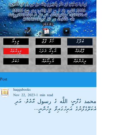
ހޯމް ޕޭޖް
ވީޑިއޯ
ބުލޮގް
ފޮތްތައް
އޯޑިއޯ މަދަހަ
މީޑިއާތައް
ޚަބަރު
ލިޔުންތައް
އޯޑިއޯތައް
Post
haqqubooks
Nov 22, 2023
1 min read
محمد ގެފާނީ، اللَّه ގެ رسول އާއެވެ. އަދި
އެކަލޭގެފާނުގެ އަރިހުގައިވާ މީހުންނީ...