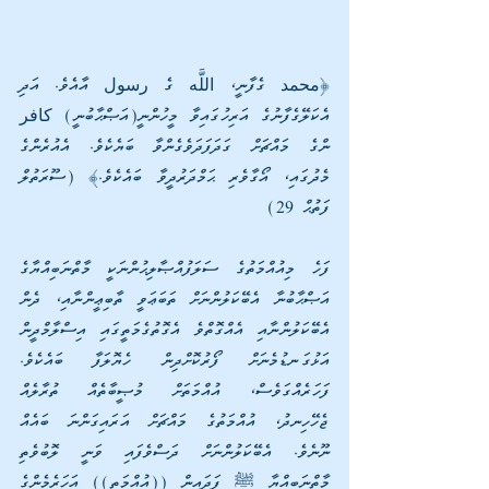
﴿محمد ގެފާނީ، اللَّه ގެ رسول އާއެވެ. އަދި 
އެކަލޭގެފާނުގެ އަރިހުގައިވާ މީހުންނީ(އަޞްޙާބުނީ) كافر 
ންގެ މައްޗަށް ގަދަފަދަވެގެންވާ ބަޔެކެވެ. އެއުރެންގެ 
މެދުގައި، އޯގާވެރި ޙަމްދަރުދީވާ ބައެކެވެ.﴾ (ސޫރަތުލް 
ފަތުޙް 29)
ފަހެ މިއުއްމަތުގެ ސަލަފުއްޞާލިޙުންނަކީ މާތްނަބިއްޔާގެ 
އަޞްޙާބުނާ އެބޭކަލުންނަށް ތަބަޢަވީ ތާބިޢީންނާއި، ދެން 
އެބޭކަލުންނާއި އެއްގޮތްވެ އެގޮތުގެމަތީގައި އިސްލާމްދީން 
އަޅުގަނޑުމެނަށް ފޯރުކޮށްދިން ހެޔޮލަފާ ބައެކެވެ. 
ފަހަރެއްގަވެސް، އުއްމަތަށް މުޞީބާތެއް ތުރާލެއް 
ޖެހޭހިނދު، އުއްމަތުގެ މައްޗަށް އަރައިގަންނަ ބައެއް 
ނޫނެވެ. އެބޭކަލުންނަށް ދަސްވެފައި ވަނީ ލޮބުވެތި 
މާތްނަބިއްޔާ ﷺ ފަދައިން ((އުއްމަތީ)) އަހަރެމެންގެ 