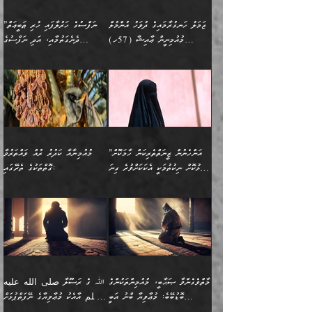
އަންހެނާ ވަޒީފާ އަދާކުރާ
ނުވެއެވެ. އެހުރިހާ
ތިބާގެ ވިސްނުމާއި ޚިޔާލާ
ބުނެވުނެވެ: "ވަޞިއްޔަތެއް
ތަނުގައި އުޅޭ، ފިރިހެނުން
އެންމެންވެސް މުދަލާއި ފައިސާ
އެއްގޮތްވެ ވިސްނޭ އަންހެނަކު
އޮތިއްޔާ ކުރާށެވެ." ދެން އޭނާ
ޖަމަލު ހަނގުރާމައިގެ ދުވަހު އުންމުލް
”ނަފްސުގެ ހަރުލާފައި ހުރި ޠަބީޢަތް
ހިމެނެއެވެ. އެއީ އެމީހުންގެ
އެއްކުރާ މަޤްޞަދެއްކަމުގައި
ހޯދަން ތިބާއަށް ޙާޖަތެއް
ބުނެފިއެވެ: "އަހަރެން
މުއުމިނީން ޢާއިޝާ (57ހ)
ދެނެގަތުމާއި، އަދި ނަފްސުގެ
ވޯރކްމޭޓު އަންހެނާގެ ގާތަށް
ބަލަނީ ތިބާއެވެ. އެގޮތުން
ނުވެއެވެ. ތިބާ ޙާޖަތް
ވަޞިއްޔަތް ކުރާނީ
ނިކުމެވަޑައިގަންނަވަން
އެދުންވެރިކަން ބުއްދިން ވަޒަންކުރުމަށް
”އަންހެނުން ޖިހާދުކުރަން
ނަފްސުގެ ޠަބީޢަތުގެ ހުރި
ވަދެއުޅުން ގިނަވެގެންވާ
ބައްޕަގެ ގާތުގައި: "ތިހާވަރަށް
ޤަޞްދުކުރެއްވިހިނދު އުންމުލް
އެއިން ކުރާ އަސަރު:
ޖެހިގެންވަނީ ތިބާގެ
ކޮންކަމަކަށްހެއްޔެވެ. އަހަރެން
ޖެހޭނެކަމަށްވާނަމަ ﷲ ގެ
ޞިފަތަކަކީ ކޮބައިކަން
ފިރިހެނުންނެވެ. ފަހެ އެމީހުންނީ
ބުރަކޮށް މަސައްކަތްކޮށް
މުއުމިނީން އުންމު ސަލަމާ (61ހ)
ވިސްނުމާއި ޚިޔާލާއެކު ތިބާ
ދުނިޔެއަށް ވެއްދުނީ އަހަރެންގެ
ރަސޫލާ صلى الله عليه
ނޭނގެނީސް، ނަފްސު
އެކަމަނާއަށް ލިޔުއްވިކަމަށް
ޅިޔަނުންނަށްވުރެ އެތައް
ދާއޮހޮރުވަނީ ކީއްވެހޭ"
ބަލައިގަންނަ އަންހެނަކު
ލަފައެއް ނެތިއެވެ. އެތަނުގ
وسلم ކަމަނާއަށް އެކަމަށް
ޝަހުވަތްތައް ނަގައިގަންނަ
ރިވާކުރެވެއެވެ:
ގޮތަކުން ނުރައްކާ ބޮޑު
އަހައިފިނަމަ އޭނާ ބުނާނީ
ހޯދުމެވެ. އެހެނ
ޢަހްދު ހިއްޕެވީހެވެ. ކަމަނާ
ގޮތް ވަޒަންކުރަން ބުއްދިއަށް
ބައެކެވެ. އެގޮތުން މަސައްކަތު
ތިމަންނާގެ ދަރިން
(ރަނގަޅު ސީދާ ގޮތުން)
ކުޅަދާނަނުވެއެވެ.
މާހައުލުގައި އުޅޭ ފިރިހެނުން،
އުފާކޮށްދިނުމަށެވެ. ފިރިމިހާގެ
”އަންހެނުން ޒީނަތްތެރިކަން ހާމަކޮށް
މުއުމިނާއާ ކަދުރު ރުއް ވައްތަރުވާ
ފޭވެއްޖެއެވެ! ފޭވެއްޖެއެވެ!
ނަފްސުތަކުގައިވާ ކޮންމެ
ޅިޔަނުންނާ އެކި ގޮތްގޮތުން
ގާތުން އެހެން އަހައިފިނަމަ
ފާޅުކޮށް ނިކުތުމަކީ އެކަކަށްވުރެ ގިނަ
ގޮތްތަކުގެ ތެރޭގައި:
ރަށްތަކަށް ދަތުރުފަތުރުކޮށް،
ޠަބީޢަތަކުންވެސް، އެތައް
އެއްގޮތްވެ، އަދި އެހެން
ބުނާނީ ތިމަންނާގެ
މީހުން އޭގައި ހިއްސާވާ ފާފައެކެވެ.
ތިބާގެ އަންހެން ދަރިފުޅު
🌴 ﷲ ތަޢާލާ
ކުރިއަށް ނިކުމެއުޅުން
ބައިވަރު ޝަހުވަތްތައް
ގޮތްތަކުން ނުރައްކާ
އަނބިމީހާއާއި ޢާއިލާގެ
ޢައުރަނިވާނުކޮށް، ނުވަތަ
ވަޙީކުރެއްވިއެވެ: ( أَلَمۡ
އެކަލޭގެފާނު ކަމަނާއަށް
އެނަފްސު ބަލައިގަންނަ ގޮތަށް
އިތުރުވެއެވެ. އެ ދެމީހުންގެ
ބޭނުންތައް ފުއްދާ
ޒީނަތް ހާމަކޮށްގެން
تَرَ كَیۡفَ ضَرَبَ
ނަހީކުރެއްވިކަމެއް
އަސަރުކުރެއެވެ. އެގޮތުން
މެދުގައި އެއ
ޚަރަދުކުރުމަށެވެ. އަދި ފިރިހެން
ނިކުންނަހިނދު އޭގެ
ٱللَّهُ مَثَلࣰا كَلِمَةࣰ
ނޭނގޭހެއްޔެވެ!؟ ފަހެ ދީނުގެ
ނަފްސަކީ މަތިވެ
ދަރިފުޅު
ހިއްސާއެއް ތިބާއަށްވެއެވެ.
طَیِّبَةࣰ كَشَجَرَةࣲ
ތަނބު އަރިއަޅައިފިނަމަ
ބޮޑުވެގަންނަން ބޭނުންވާ
އަދި ފިތުނަވެރިވާ ކޮންމެ
طَیِّبَةٍ أَصۡلُهَا ثَابِتࣱ
އަންހެނުން މެދުވެރިކޮށް އެ
ނަފްސެއްނަމަ؛
މާތްވެގެންވާ ޞަޙާބީ، މުއުމިންތަކުންގެ
ﷲ ގެ ރަސޫލާ صلى الله عليه
ޒުވާނެއް، އަދި އެއަންހެނާއާ
وَفَرۡعُهَا فِی
ޘާބިތެއް ނުކުރެވޭނެއެވެ! އަދި
މީސްތަކުންގެ މަދަޙަ ތަޢުރީފު
ބޮޑުބޭބެ: މުޢާވިޔާ ބްނު އަބީ
وسلم އާއެކު މުޢާވިޔާގެ ނޭފަތްޕުޅަށް
ދިމާލަށް ބެލުން އަމާޒުކުރާ
ٱلسَّمَاۤءِ ) (إبراهيم
ސުފްޔާނު (60ހ):
ވަތް ހިރަފުސް ވެލިކޮޅެއްވެސް ޢުމަރު