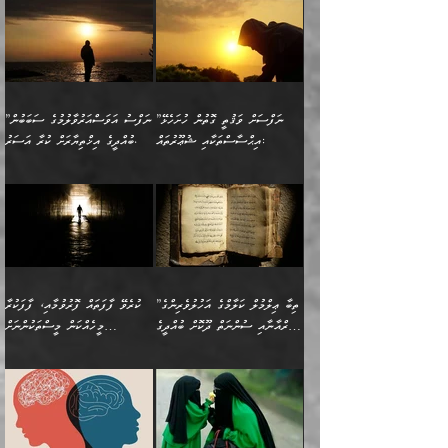
ދެންނެވުނެވެ: ”އެގޮތަށް
މީހާގެ އަތުގައި އެއްޗެއް
ވިސްނުން ޙައްޤުނުވާ
(597ހ) ވިދާޅުވިއެވެ:
ކިޔަމުންދިޔައެވެ: «الْحَمْدُ
ޞައްޙަކޮށްވާ ޠަބީޢަތެއް
ނެތްނަމަ ދެން
ނެތަސް ކަންބޮޑުވެ
ކަންކަމުގައި މާބޮޑަށް
”ދެއްކުންތެރިކަމާއި
لِله، أسْتَغْفِرُ الله»
ބަދަލުކޮށްލާ ގޮތަށް އައި
ކޮންކަމެއްތޯއެވެ؟“
ހިތާމަކުރުމެއް ނެތެވެ. އެހެނީ
ވިސްނުމަކީ ބައްޔެކެވެ.
އާފާތްތަކަށް ބިރުން
އެވެ. އެއަށްވުރެ އިތުރަށް
ލޯބިވާކަހަލަ އިޙްސާސެކެވެ.
ވިދާޅުވިއެވެ: ”ދިގުކޮށް
ބުއްދިވެރިޔާއަށް ތަނ
ފަހަރެއްގައި މިހެންވަނީ
ހެޔޮކަންތައް ކުރުން
އެއްޗެއް ނުކިޔައެވެ. ދެން
ދެން އެ ޠަބީޢަތުން ބުއްދިއަށް
މުހިއްމު ކަންކަމާއި އަދި
ދޫކޮށްލުމުގެ ބާބު
އޭނާ ވަކިތަނަކަށް ދިޔައެވެ.
އަސަރުކުރީއެވެ. ޝަރީޢަތުގައި
”ނަފްސަށް ވަޤުތީ ގޮތުން ހުށަހެޅޭ
”ނަފްސު އަވަސްއަރުވާލުމުގެ ސަބަބުން
މުހިއްމު ނޫންކަންކަމާމެދުވެސް
ބަޔާންކުރުން: ދަންނާށެވެ!
ދެން އޭނާގެ ބުރަކަށީގައި ހުރި
ލޯބިވެވޭކަހަލަ އިޙްސާސްތައް
އިޙްސާސްތަކާއި ޝުޢޫރުތައް:
ބުއްދީގެ އިޚްތިޔާރަށް ކުރާ އަސަރު.
މާބޮޑަށް ސަމާލުވެގެން
މީސްތަކުންގެ ތެރޭގައި،
ސާމާނުތައް ބަހައްޓަންދެން
ގެނައުން މަނައެއް ނުކުރެއެވެ.
ނަފްސަށް ބައިވަރު ވަޤުތީ
ބައެއް ނަފްސުތަކުގެ
ހުށިޔާރުވެގެން އުޅޭ ބައެއް
ދެއްކުންތެރިއަކަށް ވެދާނޭކަމަށް
އަހަރެން ހުރީމެވެ. ދެން
މިސާލަކަށް ބެލުމުގެ
ޞިފަތަކާއި އިޙްސާސްތައް
ޠަބީޢަތުގައި
ނަފްސުތަކުގެ ސަބަބުން
ބިރުން ހެޔޮ ޢަމަލުކުރުން
ބުނެފީމެވެ: "މި ނޫން އެއްޗެއް
ލައްޒަތެވެ. އެކަމަކު
ލިބިގެންވެއެވެ. އެއީ
އަވަސްއަރުވާލުންވެއެވެ. ދެން
ބުއްދިއަށް ކުރާ
ދޫކޮށްލާ މީހުންވެއެވެ. އެއީ
ކިޔަން ތިބާއަށް ރަނގަޅަށް ނ
ޝަރީޢަތުން އެއ
ނަފްސުގައި ހިފެހެއްޓިގެންވާ
ކުޑަ ވަޤުތުކޮޅެއްގެ ތެރޭގައި
އަސަރުންކަމުގައި ވެދާނެއެވެ.
ގޯހެކެވެ. އަދި ޝައިޠާނާއަށް
ލާޒިމް ޠަބީޢަތުގެ ތެރޭގައިވާ
ބުއްދި ލައްވާ ނުރައްކާތެރި
އެފަދަ ކަންކަމާމެދު ވިސްނާ
ވެވޭ އެއްބަސްވުމެކެވެ.
ކަންކަމެއް ނޫނެވެ. ނަމަވެސް
ޤަރާރުތައް ނިންމާ،
ފިކުރުކުރުން މާބޮޑަށް
އެކަމަކު އޭގައި އަހަރުމެން
”ތިބާ ޢިލްމުލް ކަލާމްގެ އަހުލުވެރިންގެ
ކުރެވޭ ފާފަތައް ފޮރުވުމާއި، ފާފަކުރާ
އެއީ ހުށަހެޅި ލައިގަންނަ
އިޚްތިޔާރުކުރަން އެނަފްސު
ދިގުލައިފިނަމަ, ފުރިހަމަ ކުރުން
ތަފްޞީލުކޮށް ބުނަމެވެ.
(ޤުރްއާނާއި ސުންނަތް ދޫކޮށް ބުއްދީގެ
މީހެއްކަން މީސްތަކުންނަށް
ކަންކަމެވެ. މިސާލަކަށް:
ބޭނުންވެއެވެ. ދެން ނަފްސަށް
ޙައްޤުވާ ކަންކަން
ހެޔޮކަންތައް ބެހިގެންދަނީ:
ޙުއްޖަތްތަކާއި ވިސްނުންތައް
އެނގިގެންވުމަށް ނުރުހުންވުމާއި،
އަބޫ ޢުމަރު އަޙްމަދު ބްނު
🌴 އިބްނުލް ޖައުޒީ
ހިތާމަޔާއި އުފަލާއި،
އޭގެ އަވަސްއަރުވާލުމާއި،
ބޭނުންކޮށްގެން ދީނުގެ ކަންކަމުގައި
މީސްތަކުން އޭނާ ނުބައިކޮށްފައި
ފުރިހަމަކުރުން މަނާކުރާ
🔹ސީދާ އެކަމުގައި
މުޙައްމަދު އަލްމާލިކީ
(597ހ) ވިދާޅުވިއެވެ:
ކަންބޮޑުވުމާއި
އަނެއްކޮޅުން ބުއްދި
ވާހަކަދައްކާ މީހުންގެ) މަޖްލިސްތަކަށް
އެއްޗެހިކިޔުމަށް ނުރުހުންވުން
ކަމެއްކަމުގައި:
(ދުނިޔަވީ) ލައްޒަތެއް ނެތް
(429ހ)، ބަޣުދާދުން
”ކުރެވޭ ފާފަތައް ފޮރުވުމާއި،
ޙާޒިރުވިންހެއްޔެވެ؟“
ހުއްދަވެގެންވާކަން ބަޔާންކުރުން:
ހިތްފަސޭހަވުމާއި،
މަޝްޣޫލުކޮށްލާފަދަ އެހެރަ
ރައްކާތެރިކަމުގެ ފިޔަވަޅުތައް
ކަންކަމެވެ. މިސާލަކަށް
ޤައިރަވާނުގެ ރަށަށް އައިހިނދު
ފާފަކުރާ މީހެއްކަން
ބިރުވެރިކަމާއި އަމާންކަމުގެ
އިޙްސާސްތަކާއި ޝުޢޫރުތައް
އެޅުމާއި، ދިމާވެދާނޭ ގޮތ
ނަމާދާއި، ރޯދައާއި، ޙައްޖާއި،