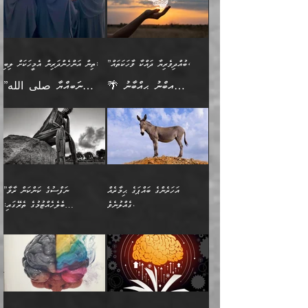
އަންހެނާއަށް ދިމާވެ ވަރުގަދަ
ނުކުޅެދުމަކުން އަދި އެ ޢިލްމު
"ދުނިޔެމަތީގައި މީހަކަށް
އަޅުކަމުގައި ހީވާގިވެ
އެކުގައިވާ މީހަކީ: އެމީހަކު
އުޅެ އަދި އެކަމުގައި
އިޙްސާސެއް އޭނާއަށް
ޙިފްޡުކޮށް
ލިބޭނެ ހެޔޮ ޞިފަތަކުން
މުރާލިވުން ޞައްޙަ ކަންކަމާއި
ވާހަކަދެއްކުމުގެ ކުރިން
ދެމިހުރުމެވެ. އެހެނީ ދުނިޔޭގެ
އާދެއެވެ. އަދި އެއާއެކު
އެންމެ ފުރަތަމަކަމަކީ
ޞައްޙަ ނުވާ ކަންކަން
އެމީހަކުގެ ފުށުން އެ ނިކުންނަ
ސަބަބުތަކުން އެއްވެސް
އެއަންހެނ
ބުއްދިވެރިކަމެވެ. އަދި އެއީ
ބަޔާންކުރުން: މީހަކު
އެއްޗެއް ފެންނަ މީހާއެވެ.
ސަބަބަކަށް ސާފުކޮށް
”ބުއްދިވެރިޔާ ދައްކާ ވާހަކަތައް،
ތިން އަންހެންދަރިން އެމީހަކަށް ލިބި:
ﷲ ތަޢާލާ އެކަލާނގެ
ރޭއަޅުކަންކުރާ ބަޔަކާއެކުގައި
ދެންފަހެ އެމީހަކުގެ ބުއްދި
ރަނގަޅަށް ވާޞިލުވެވޭހުށީ
🌴 އިބްނު ޙިއްބާނު
”ނަބިއްޔާ صلى الله
އަޅުތަކުންނަށް ދެއްވި އެންމެ
ރޭގަނޑު ހޭދަކޮށްފާނެއެވެ.
ބޭރު ފެންޑާގައި އޮންނަ
އެކަމުގައި ޢިލްމު ސާފުކޮށް
(354ހ) ވިދާޅުވިއެވެ:
عليه وسلم
ހެޔޮ ރަނގަޅު ކަންތަކުންވާ
ދެން އެމީހުން ރޭގަނޑުގެ ގިނަ
މީހަކީ: ވާހަކަތަކެއް ދައްކާފައި
ޚާލިޞްވެގެންނެވެ. އަދި
”ބުއްދިވެރިޔާ ދައްކާ
ޙަދީޘްކުރެއްވިކަމަށް
ކަމެކެވެ. އެހެންކަމުން އެއާ
ވަޤުތު ނަމާދުކޮށްފާނެއެވެ.
ދެން އޭގެ ފަހުން އެނިކުތް
ބުއްދިވެރިޔަކު ވެއްޖެއްޔާ
ވާހަކަތައް، ޞައްޙަކޮށް
ރިވާކުރެވެއެވެ: "ތިން
އިދިކޮޅު ޞިފައެއް
އަނެއްކޮޅުން މީނާގެ ޢާދައަކީ
އެއްޗެ
ނިންމާނޭކަމަކީ: އެމީހަކު
ސަލާމަތުންވާ ހަށިގަނޑެއް
އަންހެންދަރިން އެމީހަކަށް ލިބި:
ޤާއިމުކޮށްގެން ހުރި މީހަކާ
ސާޢަތެއްވަރު އިރުކޮޅެއް
ކުރާކަމަކާ
ސީދާވާހެން ސީދާވާނެއެވެ.
1-ދެން އެކުދިން
އެކުގައި އިށީންދެ އުޅެގެން
ރޭއަޅުކަންކުރުމެވެ. ދެން މީނާ
އަނެއްކޮޅުން ޖާހިލުމީހާ ދައްކާ
އަދަބުވެރިކުރުވާ 2-އަދި
ﷲ ދެއްވި ނިޢުމަތް
(އެމީހުންނާ އެކުގައި
އަހަރެންގެ ބައްޕަގެ ޙިމާރެއް
”ނަފްސުގެ ކަންކަން ރާވާ
ވާހަކަތައް، ބަލިވެފައިވާ
އެކުދިން ކައިވެނިކުރުވާ 3-
ގަޑުބަޑުކޮށް
ރޭކުރާއިރު) އެމީހުންނާ
ގެއްލުނެވެ.
ބެލެހެއްޓުމުގެ ތެރޭގައި:
ހަށިގަނޑެއް އެގޮތްމިގޮތްވާހެން
އަދި އެކުދިންނަށް ހެޔޮކޮށް
ހުތުރުނުކުރާހުއްޓެވެ...
އެއްގޮތްވެއެވެ. ނުވަތަ އެމީހުން
މަގުފުރެދިފައިވާ ބަޔަކުގެ ކިބައިގައިވާ
🌱 ޖަޢުފަރު ބްނު މުޙައްމަދު
އެމީހުންގެ މަގުފުރެދުމާއި
ފުށޫއަރާ އިދިކީލަވާނެއެވެ. އަދި
ހިތައިފިނަމަ ފަހެ އެމީހަކަށްވަނީ
މޮޅެތި ރިވެތި ކަންކަމަށް ބަލާ
ބުއްދިއާއި ވިސްނުންތެރިކަން
ރޯދަ ހިފާއިރު މީނާވެސް
(148ހ) ކިޔާދެއްވިއެވެ:
އެމޮޅެތި ކަންކަމާ ގުޅުމެއް
ވިސްނުން ދިގު ނުކުރުންވެއެވެ.
ބުއްދިވެރިޔާގެ ބަސްތައް އެއީ
ސުވަރުގެއެވެ." 📖 ސުނަނު
އިތުރުކޮށްދޭނެ ކަމަކީ: އޭނާފަދަ
އެމީހުންނާއެކު ރޯދަހިފައެވެ.
”އަހަރެންގެ ބައްޕަގެ ޙިމާރެއް
ނުވެއެވެ. އެހެނީ ނަފްސަކީ
ކިތަންމެ މަދު
އަބީ ދާވޫދު 📖 ފަހެ ތިބާގެ
(އެހެން ބުއްދިވެރިންނާ)
އެމީހުން
ގެއްލުނެވެ. ދެން ބައްޕަ
ވަޒަންހަމަވާ އެއްޗެއް ނޫނެވެ.
ބަސްތަކެއްވިޔަސް އޭގެ ޤަދަރު
އަންހެން ދަރިން
ގާތްވުމާއި، އެއާ އިދިކޮޅު އިދ
ވިދާޅުވިއެވެ: ”ﷲ ތަޢާލާ
ނަފްސު ކަންކަން
ބޮޑުވެގެންވެއެވެ. އެއީ
ކައިވެނިކުރުވުމުގައި