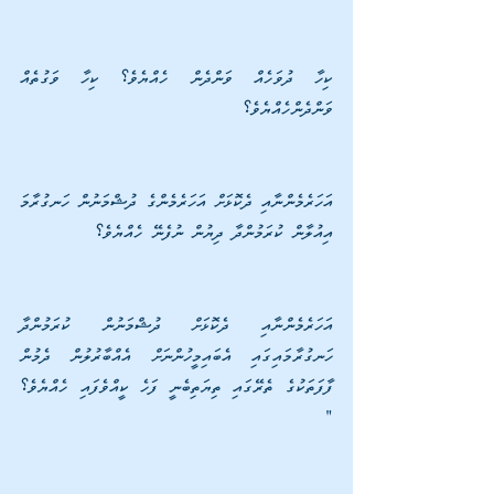
ކިހާ ދުވަހެއް ވަންދެން ހެއްޔެވެ؟ ކިހާ ވަގުތެއް 
ވަންދެންހެއްޔެވެ؟
އަހަރެމެންނާއި ދެކޮޅަށް އަހަރެމެންގެ ދުޝްމަނުން ހަނގުރާމަ 
އިއުލާން ކުރަމުންދާ ދިޔުން ނުފެނޭ ހެއްޔެވެ؟
އަހަރެމެންނާއި ދެކޮޅަށް ދުޝްމަނުން ކުރަމުންދާ 
ހަނގުރާމައިގައި އެބައިމީހުންނަށް އެއްބާރުލުން ދެމުން 
ފާފަތަކުގެ ތެރޭގައި ތިޔަތިބެނީ ފަހެ ކީއްވެފައި ހެއްޔެވެ؟ 
"