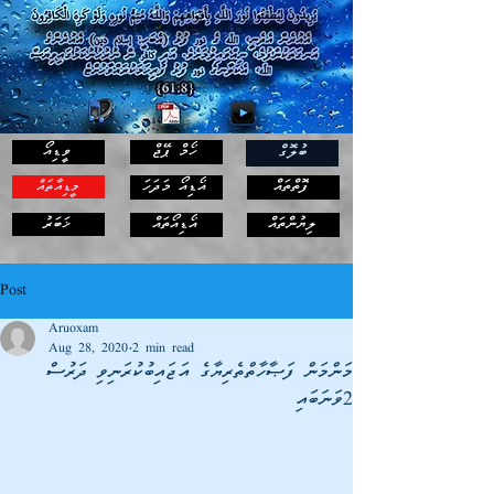
ހޯމް ޕޭޖް
ވީޑިއޯ
ބުލޮގް
ފޮތްތައް
އޯޑިއޯ މަދަހަ
މީޑިއާތައް
ޚަބަރު
ލިޔުންތައް
އޯޑިއޯތައް
Post
Aruoxam
Aug 28, 2020
2 min read
މަންމަން ފަޞާހާތްތެރިޔާގެ އަޖައިބުކުރަނިވި ދަރުސް
2ވަނަބައި