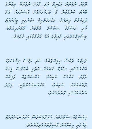
ލޮލަށް ނުފެންނަ އަޑުނީވޭ އަދި ވާހަކަ ނުދެއްކޭ މިޒުނާގެ 
މޫނަށް ބުނެދެމުން ދާ ވާހަކަތަކާއެކު އަސަރުތައް އަރާ 
ފައިބަމުން ދިޔައެވެ. އަޑުއަހަންތިބެ ބަލަންތިބި މީހުންނަށް 
ކުރި އަސަރުގެ ސަބަބުން އެންމެން ރޮމުންދިޔައެވެ. 
މިސްކިތްތެރޭގައި ރުއިމުގެ އަޑު ގުގުމާލާފައި ހުއްޓެވެ.
ފައިޒުގެ ދަރުސް ނިމިއްޖެއެވެ. އަދި ދަރުސް ނިމުމަށްފަހު 
އެންމެންނާއި ސަލާމް ކުރަމުން އެދަނީ އެއްވެސް މީހަކު 
ތަފާތު ކުރުމެއް ނެތިއެވެ. މުއްސަންޖެއް ފަޤީރެއް 
ދޮނެއްކަޅެއް ނެތިއެވެ. އަޅުގަނޑުމެންނަކީ މިފަދަ 
ބަޔެއްކަމުގައި ވާނެނަމައެވެ.
ހިއްސުތައް ސަލާމަތުން ހުރުމާއެކުވެސް އަޅުގަނޑުމެންނަށް 
މިއުޅެނީ މިކަންކަން ޙާސިލުނުކުރެވިގެންނެވެ.