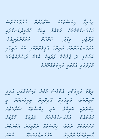
މިހުރިހާ ޙިއްސުތަކެއް ސަލާމަތުން ހުރުމާއެކުވެސް 
އަޅުގަނޑުމެންނަށް ކަމެއްވާ އިރަށް އުއްމީދުކަނޑާލައި 
ދަންޖެހި މިފަދަ ކަންކަން ކުރަމުންދަނީއެވެ. 
އަޅުގަނޑުމެންނަށް ދުނިޔޭގެ ޙަޤީޤަތްތަކާއި އެކު މަތީގައި 
ބަޔާންވި ދެ ޒުވާނުން ފަދައިން އުޅެން ދަސްވެއްޖެނަމަ 
އުފަލުގައި އުޅުމަކީ ދަތިކަމެއްނޫނެވެ.
ދިމާވާ ދަތިތަކާއި އެކުވެސް އުޅެން ދަސްކުރުމަކީ ޙަޤީޤީ 
ކާމިޔާބެވެ. މަތީގައިވާ ޙާދިޘާއިން ލިބިގަންނަން ވީ 
އިބުރަތަކީ އެއީއެވެ. އަދި ޙިއްސުތައް ސަލާމަތުން 
ހުރުމާއެކު އަޅުގަނޑުމެންނަށް ތެދުމަގު ހޯދުމަށް 
އުޒުރުތަކެއް ނެތެވެ. ޙިއްސުތައް ނެތްމީހުން އެކަންކަން 
ޙާސިލުކުރަމުންދާއިރު އަޅުގަނޑުމެންނަށް އެކަން 