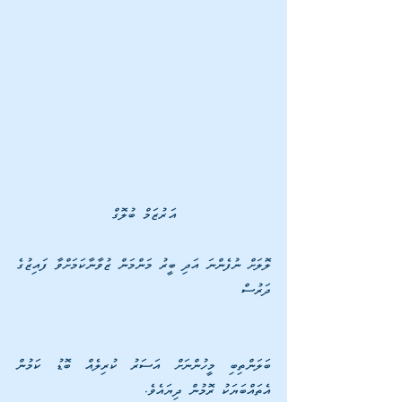
އަރުޒަމް ބުލޮގް
ލޮލަށް ނުފެންނަ އަދި ބީރު މަންމަން ޒުވާނާކަމަށްވާ ފައިޒުގެ 
ދަރުސް
ބަލަންތިބި މީހުންނަށް އަސަރު ކުރިލެއް ބޮޑު ކަމުން 
އެތައްބަޔަކު ރޮމުން ދިޔައެވެ.