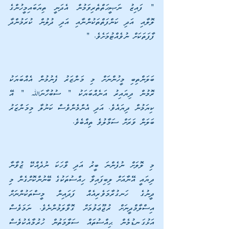
" ފައިޒު ނަޞީޙަތްތެރިވަމުން އެދަނީ ތިޔަބައިމީހުންގެ 
ލޮލާއި އަދި ކަންފަތްތަކުންނާއި އަދި ދުލުން ކުރަމުންދާ 
ފާފަތަކަށް ނުވެއްޓުމަށެވެ. "
ބަލަންތިބި މީހުންނަށް މި މަންޒަރު ފެނުމުން އެއްބަޔަކު 
ރޮމުން ދިޔައިރު އަނެއްބަޔަކު " ސުބުހާނަﷲ " އޭ 
ކިޔަމުން ދިޔައެވެ. އަދި އެންމެންވެސް ކަނުލާ މިމަންޒަރު 
ބަލަން ވަރަށް ސަމާލުވެ ތިއްބެވެ.
މި ލޮލަށް ނުފެންނަ ބީރު އަދި ވާހަކަ ނުދެއްކޭ ޒުވާނާ 
ދިޔައީ އޭނާއަށް ލިބިފައިވާ ހިއްސުތަކުގެ ބޭނުންކޮށްގެން މި 
ދީނުގެ ހަނގުރާމަވެރިއެއް ފަދައިން މީސްތަކުންނަށް 
އިސްލާމްދީނަށް ރުޖޫޢަވުމަށް ގޮވާލަމުންނެވެ. ނަމަވެސް 
އަޅުގަނޑުމެން ޙިއްސުތައް ސަލާމަތުން ހުރުމާއެކުވެސް 