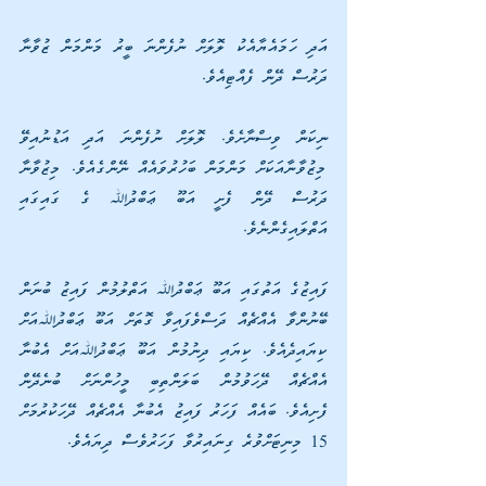
އަދި ހަމައެޔާއެކު ލޮލަށް ނުފެންނަ ބީރު މަންމަން ޒުވާނާ 
ދަރުސް ދޭން ފެއްޓިއެވެ.
ނިކަން ވިސްނާށެވެ. ލޮލަށް ނުފެންނަ އަދި އަޑުނުއިވޭ 
މިޒުވާނާއަކަށް މަންމަން ބަހުރުވައެއް ނޭންގެއެވެ. މިޒުވާނާ 
ދަރުސް ދޭން ފެށީ އަބޫ ޢަބްދުﷲ ގެ ގައިގައި 
އަތްލައިގެންނެވެ.
ފައިޒުގެ އަތުގައި އަބޫ ޢަބްދުﷲ އަތްލުމުން ފައިޒު ބުނަން 
ބޭނުންވާ އެއްޗެއް ދަސްވެފައިވާ ގޮތަށް އަބޫ ޢަބްދުﷲއަށް 
ކިޔައިދެއެވެ. ކިޔައި ދިނުމުން އަބޫ ޢަބްދުﷲއަށް އެބުނާ 
އެއްޗެއް ދޭހަވުމުން ބަލަންތިބި މީހުންނަށް ބުނެދޭން 
ފެށިއެވެ. ބައެއް ފަހަރު ފައިޒު އެބުނާ އެއްޗެއް ދޭހަކުރުމަށް 
15 މިނިޓަށްވުރެ ގިނައިރުވާ ފަހަރުވެސް ދިޔައެވެ.