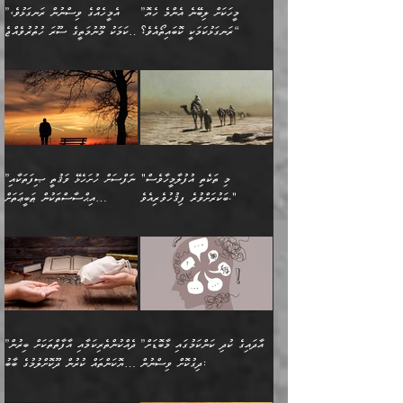
އަހަރެންނަށް އޭތި އަނބުރާ
މަސްހުނިކޮށްލައެވެ. އެގޮތުން
ފާފަވެރިޔާގެ ކުރިމަތިލުން
ފަރުވާކުޑަކޮށް، ޢާއިލާއެއް
”މީހަކަށް ލިބޭނެ އެންމެ ހެޔޮ
”އެމީހެއްގެ ވިސްނުން ރަނގަޅުވެ،
ރައްދުކުރައްވައިފިނަމަ ފަހެ
މީހަކު ބުރު ސޫރަ ރީތި
ކިތަންމެ ކުޑަކަމެއްވިޔަސް
ބިނާކޮށް ކައިވެންޏެއް
ރަނގަޅުކަމަކީ ކޮބައިތޯއެވެ؟“
އެކަމަކު މޫނުމަތީގެ ސޫރަ ހުތުރުވެއްޖެ
އެކަލާނގެ ރުއްސަވާނޭ
ފުރިހަމަ، މުދާތައް
މީހާ,
އޭގެ މުޞީބާތް ބޮޑުވެގެންވާ
ޤާއިމުކުރުން ދޫކޮށްފައި
🪨 އިބްނުލް މުބާރަކު
☘️ އިބްނު ޙިއްބާނު
ޙަމްދުގެ ބަސްތަކަކުން
ތަނަވަސްވެ، އެކަމަކު އެއާއެކު
ގޮތަށެވެ. އަދި ބުއްދިވެރިކަމުގެ
ކިޔެވުމާއި އެހެން
(181ހ) އަށް ދެންނެވުނެވެ:
(354ހ) ވިދާޅުވިއެވެ:
އަހަރެން އެކަލާނގެއަށް
ޢަޤީދާއާއި ފިކުރު ފުރެދިގެންވާ
ތެރޭގައި: އެއްވެސް ކަ
މަޤްޞަދުތަކުގައި އެކުދިން
”މީހަކަށް ލިބޭނެ އެންމެ ހެޔޮ
”އެމީހެއްގެ ވިސްނުން
ޙަމްދުކުރާހުށީމެވެ.“ ދެން މާ
މީހަކަށް ވެދާނެއެވެ. ދެން
މަޝްޣޫލުކުރުވުމާމެދު ތިބާ
ރަނގަޅުކަމަކީ ކޮބައިތޯއެވެ؟“
ރަނގަޅުވެ، އެކަމަކު
ގިނައިރެއް ނުވެ އޭގެ
މިފަދަ މީހަކުގެ ރީތިކަމާއި
ނަމަނަމަ ސަމާލުވެ
ވިދާޅުވިއެވެ: ”އޭނާގެ
މޫނުމަތީގެ ސޫރަ ހުތުރުވެއްޖެ
އަސްދާނުގޮނޑިއާއި ލަގަނާއި
އޭނާގެ މޮޅެތި ތަކެއްޗަށްޓަކައި
ކިބައިގައިވާ ފުރާ ފުރިހަމަ
މީހާ, ފަހެ އޭނާގެ ނަފްސުގެ
އެކީގައި އޭތި ގެނެވުނެވެ.
ބެލުމަކީ: އޭނާގެ ޢަޤީދާއާއި
"މި ތަކެތި އުފުލާމީހާވެސް
”ނަފްސަށް ހުށަހެޅޭ ވަޤުތީ ޞިފަތަކާއި
ބުއްދިއެވެ.“ ދެންނެވުނެވެ:
(ބުއްދިއާއި ވިސްނުމުގެ)
ދެން އެކަލޭގެފާނު އެއަށް
ޤަބޫލުކުރާ ގޮތްތަކާއި
ބަކުރަށްވުރެ ފިޤުހުވެރިއެވެ."
އިޙްސާސްތަކުން ޠަބީޢަތަށް
”އެގޮތަށް ލިބިގެންނުވިނަމަ
ހެޔޮކަމުން އޭނާގެ މޫނުގެ
ސަވާރުވިއެވެ. އަދި އޭގެ
ފިކުރުވެސް ނަފްސަށް
އަސަރުކުރުން:
🔅 ބަކްރު ބްނު ޢަބްދި ﷲ
ނަފްސަށް ހުށަހެޅިގެން އަންނަ
ދެން ކޮން އެއްޗެއްތޯއެވެ؟“
ހުތުރުކަން ހަނދާން
މައްޗަށް ސީދާވިހިނދު، ހެދުން
ރަނގަޅުކޮށް ޖަރީކޮށްދޭ
އަލްމުޒަނީ (108ހ)
އެކި ވައްތަރުގެ
ވިދާޅުވިއެވެ: ”ރިވެތި ރަނގަޅު
ނައްތާލައެވެ. އަނެއްކޮޅުން
ބޮނޑިކޮށްލައްވާފައި، އުޑާއި
ކަމެކެވެ. އެއީ (ޙަޤީޤަތުގައި)
ކިޔާދެއްވިއެވެ: ”އަހަރެން
އިޙްސާސްތަކުގެ ބާރުމިން ހުރި
އަދަބެކެވެ.“ ދެންނެވުނެވެ:
އެމީހަކުގެ މޫނުމަތި ރީތިވެ،
ދިމާލަށް އިސްތަށިފުޅު
އެ ދެކަންތަކުގެ ދ
އެއްފަހަރަކު ގެއިން
މިންވަރަކުން އިންސާނާގެ
”އެކަން ނެތްނަމަ ދެން
އެކަމަކު ވިސްނުން ކޮށި
ނިކުމެގެންދަނިކޮށް އެއްޗެހި
ޠަބީޢަތަށް އަސަރުކުރެއެވެ...
ކޮންކަމެއްތޯއެވެ؟“
ވެއްޖެނަމަ, އޭނާގެ ނަފްސުގެ
އުފުލުމުގެ މަސައްކަތްކުރާ
ދެން އެއަށްފަހު އެ ޠަބީޢަތުން
ވިދާޅުވިއެވެ: ”އޭނާ
އުނިކަމާހުރެ މޫނުމަތީގެ ހުރި
”އާދައިގެ ކުދި ކަންކަމުގައި މާބޮޑަށް
”ދެއްކުންތެރިކަމާއި އާފާތްތަކަށް ބިރުން
މީހަކާ ދިމާވިއެވެ. އޭނާގެ
ބުއްދިއަށް އަސަރުކުރެއެވެ...
މަޝްވަރާއަށް އަހާނޭ ރަނގަޅު
ރީތިކަން ދާހުއްޓެވެ.
ދިގުކޮށް ވިސްނުން:
ހެޔޮކަންތައް ކުރުން ދޫކޮށްލުމުގެ ބާބު
ސާމާނު އޭރު
މިއަސަރުކުރުމުގެ އަޞްލުގެ
ޞާލިޙު އަޚެކެވެ.“
އެހެންކަމުން ވިސްނުންތެރި
ބަޔާންކުރުން:
އެކަމެއްގައި އެހާ ދިގުކޮށް
🌴 އިބްނުލް ޖައުޒީ
އުފުލަމުންދިޔައެވެ. އޭރު އޭނާ
ފެށުން އައި ގޮތަކީ: