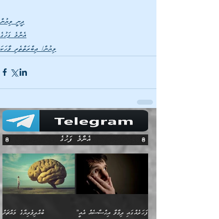
ދީނީ ލިޔުން
އެންމެ ފަހުގެ
ލިޔުން/ ޢިބްރަތްތެރި ވާހަކަ
އެންމެ ފަހުގެ
”ފަހަރެއްގައި ދިމާވާ އިޙްސާސެއް އެއީ
ބުއްދިވެރިޔާގެ މައްޗަށް