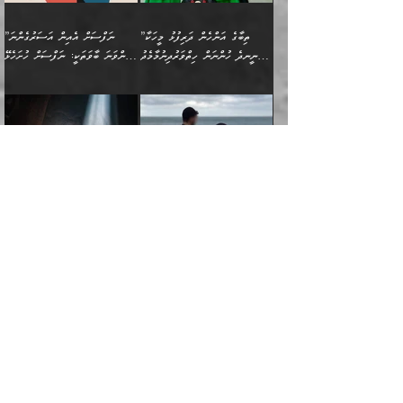
އަބޫ މުޙައްމަދު އިބްނު އަބީ
މީސްތަކުންނަށް
އިޙްސާސާއި، މޮޅިވެރިކަމާއި
ޖަމަޢަވެއްޖެނަމަ, އެހިނދުން
ހަ
ޒައިދު އަލްޤައިރަވާނީ
އެނގިގެންވުމަށް
ހިތްހަމަޖެހުމާއި އެނޫންވެސް
ނުބައި ރައުޔު، އަދި ފަހުން
”ތިބާގެ އަންހެން ދަރިފުޅު މީހަކާ
”ނަފްސަށް އެއިން އަސަރުގެންނަ
(386ހ) އެކަލޭގެފާނާ
ނުރުހުންވުމާއި، މީސްތަކުން
ގިނަ ކަންކަމެވެ. މި
ހިތާމަކުރާނޭ ކަންކަން ބުއްދިން
ނީނދެ ހުންނަން ހިތްވަރުދިނުމާމެދު
ތިންވަނަ ބާވަތަކީ: ނަފްސަށް ހުށަހެޅޭ
ވާހަކަދައްކަވަމުން
އޭނާ ނުބައިކޮށްފައި
ޞިފަތަކުން ކަމެއް ނަފްސުގައި
އިޚްތިޔާރުކުރެއެވެ. އަދި
ތިބާ ހުށިޔާރުވެ ޚަބަރުދާރުވާށެވެ!
ކަންކަމެވެ. (ޝުޢޫރުތަކާއި
އެގޮތަށް ތިމަންނާ ހިތްވަރުދެނީ
އެގޮތުން ނަފްސުގެ
އެއްސެވިއެވެ: ”ތިބާ ޢިލްމުލް
އެއްޗެހިކިޔުމަށް ނުރުހުންވުން
އިޙްސާސްތަކެވެ.)
އަބަދުމެ ހަރުލައިގެން
ފަހަރެއްގައި އެފަދަ ބުއްދިއެއް
ކިހިނެއްހެއްޔެވެ؟ އެކަމަށް
ޠަބީޢަތުގައި ލޯބިވުމާއި
ކަލާމްގެ އަހުލުވެރިންގެ
ހުއްދަވެގެންވާކަން
ދާއިމަކަށް ނުހުރެއެވެ. އެކަމަކު
ބަލިކަށިވެ ގަމާރުވެ
ހިތްވަރުދޭން ބޭނުންކުރާ
ނުރުހުންވުމާއި، އުފާވުމާއި
(ޤުރްއާނާއި ސުންނަތް ދޫކޮށް
ބަޔާންކުރުން: ކުރެވޭ ނުބައި
އެކަންކަން ލައިގަނެފައި
ކޮސްވެގެންވާ ކަމަށް ތުހުމަތުވެ
ފެތުރިގެންވާ ފަސް ގޮތެއް
ދެރަވުންވެއެވެ. މިއީ
ބުއްދީގެ ޙުއްޖަތްތަކާއި
ކަންތައް ފޮރުވާ
އަނެއްކާ ފިލ
އަހަރެން ތިބާއަށް ކިޔާދޭނަމެވެ.
ނަފްސުތަކުގައިވާ ޠަބީޢީ
ވިސްނުންތައް ބޭނުންކޮށްގެން
ވަންހަނާކުރުމަކީ
ތިބާގެ އަންހެން ދަރިފުޅަށް
ޞިފަތަކެކެވެ. ނަމަވެސް
ދީނުގެ ކަންކަމުގައި
ދެއްކުންތެރިކަމެއްކަމުގައި
”އޭނާގެ ވިސްނުމާ ގުޅޭ
އެއްފަހަރަކު އުޅުނު ރަސްކަލަކު، ﷲ
އަދި އެކުއްޖާގެ
އެކަންކަން އިންސާނާއަށް
ވާހަކަދައްކާ މީހުންގެ)
ހީކުރާ މީހަކު ހީކޮށްފާނެއެވެ.
"އަންޑަރސްޓޭންޑިންގ" އަންހެނަކު
އަށް އީމާންވެއްޖެ މީހުންގެ ތެރެއިން
މުސްތަޤްބަލަށް އެކަމުގެ
ޖެހޭހިނދު އެއީ ވަޤުތީ ގޮތުން
މަޖްލިސްތަކަށް
އެކަންވަނީ އެހެންނެއް ނޫނެވެ.
ހޯދަން ވަރުބަލިވެގެން އުޅެއެވެ.
މީހަކު އަތުޖެހިއްޖެނަމަ އެމީހަކު
އޭ އަޚާއެވެ! ތިބާއާ އެއްފަދަ
🌴 ހިޝާމު ބްނު އިސްމާޢީލު
ނުރައްކާ ނޭނގިހުރެވެސް ތިބާ
ހުށަހެޅޭ ޞިފަތަކަކަށްވެއެވެ.
ޞަލީބަށް އެރުވުމަށް އަމުރުކުރަމުން
ޙާޒިރުވިންހެއްޔެވެ؟“ އަބޫ
މަނާވެގެންވާކަމަކީ
ފިރިހެނަކާ މެނުވީ ތިބާގެ
(217ހ) ކިޔާދެއްވިއެވެ:
އެކަމަށް ވެއްޓިފައި
ދެން އޭގެ ޠަބީޢީ
ދިޔައެވެ.
ޢުމަރު ވިދާޅުވިއެވެ:
އިންސާނާއަކީ ވަރަޢަވެރި
ވިސްނުމާ އެއްގޮތްވެ
”އެއްފަހަރަކު އުޅުނު
ވެދާނެއެވެ: 1- އާމްދަނީ
މިންގަނޑަށްވުރެ އެޞިފަތައް
”އާނއެކެވެ. އަހަރެން
މީހެއްކަމުގައި މީހުންނަށް
އަންޑަރސްޓޭންޑު
ރަސްކަލަކު، ﷲ އަށް
ހޯދަން މަސައްކަތްކުރުމާއި
ބޭރުވެއްޖެނަމަ, އެހިސާބުން
ދެފަހަރަކު ޙާޒިރުވީމެވެ. ދެން
ދައްކަންވެގެން، އަދި އޭނާއަކީ
ނުވެވޭނެއެވެ. ދެންފަހެ
އީމާންވެއްޖެ މީހުންގެ ތެރެއިން
ވަޒީފާ އަދާކުރުމުގެ ދަރަޖަ
ބުއްދިއަށް އަސަރުކުރެއެވެ.
އެއަށ
ﷲ ދެކެ ބިރުގަންނަ
އަންހެނާއަށް ބަލާއިރު ތިޔަ
މީހަކު އަތުޖެހިއްޖެނަމަ
ބޮޑުކޮށް މަތިކުރުމެވެ.
ޠަބީޢީ އާދައިގެ މިން ތެރޭގައި
”އަންހެނާއާ އެކީގައި މަސައްކަތްކުރާ
”އޭ އުޚްތާއެވެ! ތިބާގެ ފިރިމީހާ ތިބާގެ
ދެމީހުންގެ ގުޅުމަކީ އެކަކު
އެމީހަކު ޞަލީބަށް އެރުވުމަށް
ޚާއްޞަކޮށް ޑޮކްޓަރީކަމާއި
އެޞިފަތައް ހުރިނަމަ,
ފިރިހެން ވޯރކްމޭޓުންނާއި
މައްޗަށް ހޭދަކޮށް ޚަރަދުކުރުމަކީ