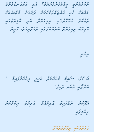
ނުކުރެވެންވީ ކީއްވެގެންހެއްޔެވެ؟ އެއީ އަޅުގަނޑުމެންގެ 
މައްޗަށް ހުރި ޙުއްޖަތްތަކެއްކަން ދަނެގަނެ މާތްﷲއަށް 
ތަޢުބާވެ ހެޔޮގޮތުގައި ނިމިގެންދާ އަދި އާޚިރަތުގައި 
ކާމިޔާބު ލިބިގެންވާ ބަޔެއްކަމުގައި ލައްވާށިއެވެ. އާމީން
ނިމުނީ
އަސްލު: ޝައިޚު މުޙައްމަދު އަރީފީ ލިޔުއްވާފައިވާ " 
އެންޖޯއީ ޔުއަރ ލައިފު"
އެފޮތުން ނަގާފައިވާ ޙާދިޘާއެއް އަމިއްލަ އިބާރާތުން 
ލިޔެވިފައި
ފުރަތަމަބައި ވިދާޅުވެލައްވާ