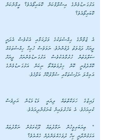
އަޅުގަނޑުމެންގެ އިސްލާމްކަން ކޮބައިތޯއެވެ؟ އީމާންކަން 
ކޮބައިތޯއެވެ؟
އެ ޒުވާނާގެ ޙިއްސުތަކުގެ މަދުކަމާއި އެކުވެސް އެދަނީ 
ދީނަށް ދައުވަތު ދެމުންނެވެ. ނަމަވެސް ހުރިހާ ހިއްސުތަކެއް 
ސަލާމަތުން ހުރުމާއެކުވެސް އަޅުގަނޑުމެންނަށް ދީނަށް 
ކޮއްދެވުނީ ކޮން ޚިދުމަތެއްތޯ ނިކަން އަޅުގަނޑުމެންގެ 
އަމިއްލަ ނަފުސުތަކާއި ސުވާލުކޮށް ބަލާށެވެ.
ފައިޒުގެ ހަރަކާތްތައް ދިޔައީ މަޑުމަޑުން އަދިވެސް 
ކުރިޔަށެވެ. އެ ބަހުރުވައިން ބުނަމުންދިޔައެވެ.
" ތިޔަބައިމީހުން ނަމާދުތައް ދޫކުރަމުން ނަމާދުތައް 
އަޅަމުންދާނީ ކިހާ ދުވަހެއްވަންދެން ހެއްޔެވެ؟