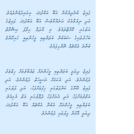
ފައިޒު ބުނެދިނުމުން އަބޫ އަބްދުﷲ ކިޔައިދެމުންދެއެވެ. 
އަދި ނިމުމާއެކު އަނެއްކާވެސް އަބޫ އަބްދުﷲ ފައިޒުގެ 
އަތުގައި ކޮއްޓާލައެވެ. މި އާދަޔާ ޙިލާފު އިޝާރާތް 
ބަހުރުވައިގެ ސަބަބުން ބަލަންތިބި މީހުންތިބީ ހައިރާންވެ 
ބުނާނެ އެއްޗެއް ނޭންގިފައެވެ.
ފައިޒު ދިޔައީ ބަލަންތިބި މީހުންނަށް ތައުބާވުމަށް ހިތްވަރު 
ދެމުންނެވެ. އަދި އެކަމަށް ނަޞީހަތް ދެމުންނެވެ. އަދި 
ފައިޒު އޭނާގެ ކަންފަތުގައި ހިފުމަށްފަހު، އަދި ދުލުގައި 
އަތްލުމަށްފަހު އަދި އެޔަށްފަހު ދެލޮލުގައި އަތް އެޅިއެވެ. 
ބަލަންތިބި މީހުންނަށް އެބުނާ އެއްޗެއް އަބޫ އަބްދުﷲ 
ދިޔައީ އޮޅުން ފިލުވައި ދެމުންނެވެ.