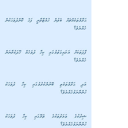
ޙަރާމްތަކެއްޗަށް ބެލުން ހުއްޓާލާނީ ފަހެ ކޮންދުވަހަކުން 
ހެއްޔެވެ؟
ފާފަތަކަށް އަރައިގަތުމުގައި ކިހާ ދުވަހެއް ހޭދަކުރާނަން 
ހެއްޔެވެ؟
އަދި ޙަރާމްތަކެތި ބޭނުންކުރުމުގައި ކިހާ ދުވަހަކު 
ހުންނާނަމުހެއްޔެވެ؟
ޝިރުކުގެ ޢަމަލުތަކުގެ ތެރޭގައި ކިހާ ދުވަހަކު 
ހުންނާނަމުހެއްޔެވެ؟