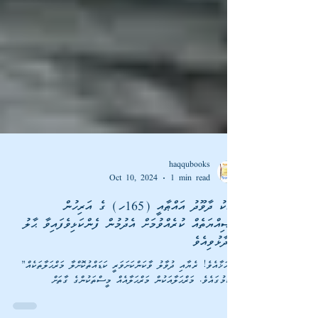
haqqubooks
Oct 10, 2024
1 min read
މީހަކު ދާވޫދު އައްޠާއީ (165ހ) ގެ އަރިހުން
ވަޞިއްޔަތެއް ކުރެއްވުމަށް އެދުމުން ފެންކަޅިވެފައިވާ ޙާލު
”އޭ އަޚާއެވެ! ރެޔާއި ދުވާލު ވާކަންކަށަވަރީ ކަޑައްތުކޮށްލާ މަރްޙަލާތަކެއް