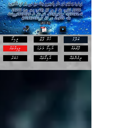
ހޯމް ޕޭޖް
ވީޑިއޯ
ބުލޮގް
ފޮތްތައް
އޯޑިއޯ މަދަހަ
މީޑިއާތައް
ޚަބަރު
ލިޔުންތައް
އޯޑިއޯތައް