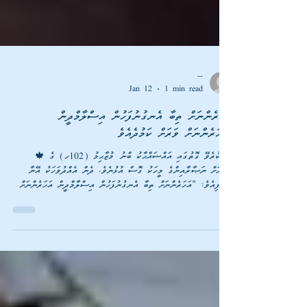
--
Jan 12
1 min read
އަހަރެންނަށް ތިބާ އެނގުނުފަހުން އިސްލާމްދީން
🍁 ރިވާކުރެވޭ ގޮތުގައި އައްޟައްޙާކު ބްނު މުޒާޙިމު (102ހ) ގެ
އަރިހަށް ނަޞާރާއިންގެ މީހަކު ގޮސް އުޅުނެވެ. ދެން އެއްދުވަހަކު އޭނާ
ބުނެފިއެވެ: ”އަހަރެންނަށް ތިބާ އެނގުނުފަހުން އިސްލާމްދީން އަހަރެންނަށް
ވަރަށް ކަމުދެއެވެ.“ ދެން އައްޟައްޙާކު ވިދާޅުވިއެވެ: ”އެހެންވީމާ
އިސްލާމްވާންވީ ނޫންހެއްޔެވެ؟“ އޭނާ ބުންޏެވެ: ”އަހަރެންނަށް އެކަން
މަނާކުރަނީ ބަނގުރަލަށް އަހަރެން ކުރާ ލޯތްބެއްގެ ސަބަބުންނެވެ.“
އެކަލޭގެފާނު ވިދާޅުވިއެވެ: ”އެހެންވިއްޔާ އިސްލާމްވެފައި ދެން ބަނގުރާ
ބޯށެވެ!“ ދެން އޭނާ އ