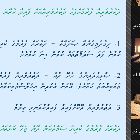
 ގޮތް
ާގެ
ދަތުރުވެރިޔާ ފުރުމަށްފަހު ދަތުރުވެރިޔާއަށް ފައިދާ ކުރާނެ ކ
ަ
ހެން
ތަށް
 تَرَ
هُ
ކުރާނެ ފަދަ ޞަދަޤާތްތައް ކުރުން ގިނަ ކުރާށެވެ.
َةࣰ
لُهَا
ی
لله
ީފު
هيم
ނގަޅު
ތަރުބިއްޔަތު ކުރާށެވެ. އޭރުން އެކުދިން އިޚުލާސްތެރިކަމާއެ
އެކު
ް
؛
ުމަރު
މާއި،
ކަން
3. ދަތުރުވެރިޔާ ދޫކޮށްފައިދާ ފައިދާކުރަނިވި ޢިލްމު
ިއެވެ:
ދާނ
الله
ު
ް
ދަތުރަށް ފުރުމުގެ ކުރިން ސަމާލުކަން ދޭން ޖެހޭ ކަންތައްތ
 އެކި
ުމަރު