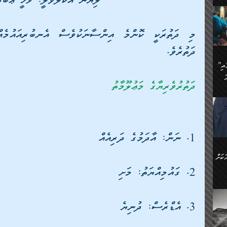
ލިޔުން އެކުލަވާލީ: ޅޮހީ ޢަބްދު
ަމަށް
🔥އިބްނު ޙިއްބާނު (354ހ)
ެ.
ުން
ން:
ދަތުރެވެ.
ައިން
”މީހުން ފެނުމުން އަޅުކަމުގައި
ަކު
ަ
ް
ް
ދަތުރުވެރިޔާގެ މަޢުލޫމާތު
🔥އިބްނުލް ޖައުޒީ (597ހ)
ްމު
 އުޅެ
ުމުން
ެ.
ިވުން
ކުން
ަ
1. ނަން: އާދަމުގެ ދަރިއެއް
ުކޮށް
ން:
ކަށް
ް
2. ގައުމިއްޔަތު: މަށި
ީހުން
ކޮޅުން
3. އެޑްރެސް: ދުނިޔެ
ަރު
ވެ.