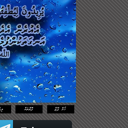
Log In
Featured
Posts
ހޯމް ޕޭޖް
ފޮތްތައް
ލިޔ