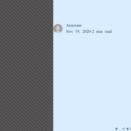
Aruoxam
Nov 19, 2020
2 min read