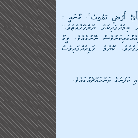
މަތިންދާ ބޯޓު ނައްޓާލާގަޑި: وَمَا تَدْرِي نَفْسٌ بِأَيِّ أَرْضٍ تَمُوتُ ۚ. މާނައީ : 
"އެއްވެސް ނަފުސަކަށް އެ ނަފުސެއް މަރުވާނީ ކޮން ބިމެއްގައިކަން ނޭންގޭހުއްޓެވެ." 
(ލުޤުމާން ސޫރަތް) ހަމައެފަދައިން މަރުވާނީ ކޮންގަޑިއެއްގައިކަންވެސް ނޭންގެއެވެ. ވީމާ 
ނައްޓާލަން ޖެހޭނީ ކޮން ގަޑިއެއްގައިކަންވެސް ނޭންގެއެވެ. ކޮންމެ ގަޑިއެއްގައިވެސް 
ި ކަފުނުގެ ތަންމައްޗެއްގައެވެ.