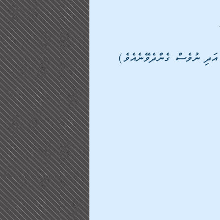
 އަދި ނުވެސް ގެންދެވޭނެއެވެ)