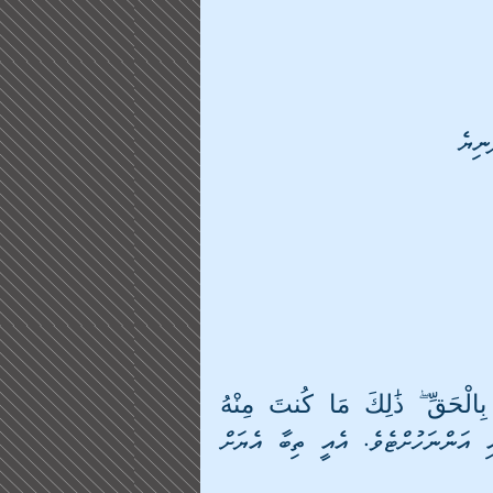
ނިޔެ
ފުރަންދާން ޖެހޭ ގަޑި: وَجَاءَتْ سَكْرَةُ الْمَوْتِ بِالْحَقِّ ۖ ذَٰلِكَ مَا كُنتَ مِنْهُ 
تَحِيدُ މާނައީ: "އަދި މަރުގެ ސަކަރާތް حق ގޮތުގައި އަންނަހުށްޓެވެ. އެއީ ތިބާ އެޔަށް 