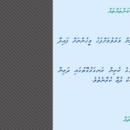
ަންތައްތައް
1. ދިގުދެމިގެންވާ ޞަދަޤާތް – ދަތުރަށް ފުރުމުގެ ކުރިން މަރުވުމަށްފަހު މީހުންނަށް ފައިދާ 
2. ޞާލިޙުދަރިންގެ ހެޔޮ ދުޢާ – ދަތުރުވެރިޔާ ފުރުމުގެ ކުރިން ރަނގަޅުގޮތުގައި ދަރިން 
ކު ދުޢާ ކުރާނެތެވެ.
ައް