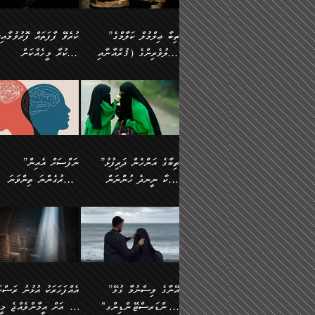
އެފަދަ ކަންކަމާމެދު ވިސްނާ
އޭގައި އަހަރުމެން ތަފްޞީލ
ލާޒިމް ޠަބީޢަތުގެ ތެރޭގައިވާ
ބުއްދި ލައްވާ ނުރައްކާތެރި
ފިކުރުކުރުން މާބޮޑަށް
ބުނަމެވެ. ހެޔޮކަންތައް
ކަންކަމެއް ނޫނެވެ. ނަމަވެސް
ޤަރާރުތައް ނިންމާ،
”ތިބާ ޢިލްމުލް ކަލާމްގެ
ކުރެވޭ ފާފަތައް ފޮރުވުމާއި،
ދިގުލައިފިނަމަ, ފުރިހަމަ ކުރުން
ބެހިގެންދަނީ: 🔹ސީދާ
އެއީ ހުށަހެޅި ލައިގަންނަ
އިޚްތިޔާރުކުރަން އެނަފްސު
އަހުލުވެރިންގެ (ޤުރްއާނާއި
ފާފަކުރާ މީހެއްކަން
ޙައްޤުވާ ކަންކަން
އެކަމުގައި (ދުނިޔަވީ)
ކަންކަމެވެ. މިސާލަކަށް:
ބޭނުންވެއެވެ. ދެން ނަފްސ
ފުރިހަމަކުރުން މަނާކުރާ
ލައްޒަތެއް ނެތް ކަންކަމެވެ
ސުންނަތް ދޫކޮށް ބުއްދީގެ
މީސްތަކުންނަށް
ހިތާމަޔާއި އުފަލާއި،
އޭގެ އަވަސްއަރުވާލުމާއި،
އަބޫ ޢުމަރު އަޙްމަދު ބްނު
🌴 އިބްނުލް ޖައުޒީ
ކަމެއްކަމުގައި: ރައްކާތެރިކަމުގެ
މިސާލަކަށް ނަމާދާއި، ރޯދަ
ޙުއްޖަތްތަކާއި ވިސްނުންތައް
އެނގިގެންވުމަށް
ކަންބޮޑުވުމާއި
އަނެއްކޮޅުން ބުއްދި
މުޙައްމަދު އަލްމާލިކީ
(597ހ) ވިދާޅުވިއެވެ:
ފިޔަވަޅުތައް އެޅުމާއި،
ޙައްޖާއި، ހަ
ބޭނުންކޮށްގެން ދީނުގެ
ނުރުހުންވުމާއި، މީސްތަކުނ
ހިތްފަސޭހަވުމާއި،
މަޝްޣޫލުކޮށްލާފަދަ އެހެރަ
(429ހ)، ބަޣުދާދުން
”ކުރެވޭ ފާފަތައް ފޮރުވުމާއ
ދިމާވެދާނޭ ގޮތ
ބިރުވެރިކަމާއި އަމާންކަމުގެ
އިޙްސާސްތަކާއި ޝުޢޫރުތައ
ކަންކަމުގައި ވާހަކަދައްކާ
އޭނާ ނުބައިކޮށްފައި
ޤައިރަވާނުގެ ރަށަށް އައިހިނދު
ފާފަކުރާ މީހެއްކަން
އިޙްސާސާއި، މޮޅިވެރިކަމާއި
ޖަމަޢަވެއްޖެނަމަ, އެހިނދު
މީހުންގެ) މަޖްލިސްތަކަށް
އެއްޗެހިކިޔުމަށް ނުރުހުންވ
އަބޫ މުޙައްމަދު އިބްނު އަބީ
މީސްތަކުންނަށް
ހިތްހަމަޖެހުމާއި އެނޫންވެސް
ނުބައި ރައުޔު، އަދި ފަހުނ
ޒައިދު އަލްޤައިރަވާނީ
އެނގިގެންވުމަށް
ޙާޒިރުވިންހެއްޔެވެ؟“
ހުއްދަވެގެންވާކަން
”ތިބާގެ އަންހެން ދަރިފުޅު
”ނަފްސަށް އެއިން
ގިނަ ކަންކަމެވެ. މި
ހިތާމަކުރާނޭ ކަންކަން ބުއ
(386ހ) އެކަލޭގެފާނާ
ނުރުހުންވުމާއި، މީސްތަކުނ
ބަޔާންކުރުން:
މީހަކާ ނީނދެ ހުންނަން
އަސަރުގެންނަ ތިންވަނަ
ޞިފަތަކުން ކަމެއް ނަފްސުގައި
އިޚްތިޔާރުކުރެއެވެ. އަދި
ވާހަކަދައްކަވަމުން
އޭނާ ނުބައިކޮށްފައި
އަބަދުމެ ހަރުލައިގެން ދާއިމަކަށް
ފަހަރެއްގައި އެފަދަ ބުއްދިއ
ހިތްވަރުދިނުމާމެދު ތިބާ
ބާވަތަކީ: ނަފްސަށް ހުށަހެ
އެއްސެވިއެވެ: ”ތިބާ ޢިލްމުލް
އެއްޗެހިކިޔުމަށް ނުރުހުންވ
އެގޮތަށް ތިމަންނާ ހިތްވަރުދެނީ
އެގޮތުން ނަފްސުގެ ޠަބީޢަތ
ނުހުރެއެވެ. އެކަމަކު އެކަންކަން
ބަލިކަށިވެ ގަމާރުވެ
ހުށިޔާރުވެ ޚަބަރުދާރުވާށެވެ!
ކަންކަމެވެ. (ޝުޢޫރުތަކާއި
ކަލާމްގެ އަހުލުވެރިންގެ
ހުއްދަވެގެންވާކަން
ކިހިނެއްހެއްޔެވެ؟ އެކަމަށް
ލޯބިވުމާއި ނުރުހުންވުމާއި،
ލައިގަނެފައި އަނެއްކާ ފިލ
ކޮސްވެގެންވާ ކަމަށް ތުހުމަ
އިޙްސާސްތަކެވެ.)
(ޤުރްއާނާއި ސުންނަތް ދޫކޮށް
ބަޔާންކުރުން: ކުރެވޭ ނުބަ
ހިތްވަރުދޭން ބޭނުންކުރާ
އުފާވުމާއި ދެރަވުންވެއެވެ.
ބުއްދީގެ ޙުއްޖަތްތަކާއި
ކަންތައް ފޮރުވާ ވަންހަނާކު
ފެތުރިގެންވާ ފަސް ގޮތެއް
ނަފްސުތަކުގައިވާ ޠަބީޢީ
ވިސްނުންތައް ބޭނުންކޮށްގެން
ދެއްކުންތެރިކަމެއްކަމުގައި 
އަހަރެން ތިބާއަށް ކިޔާދޭނަމެވެ.
ޞިފަތަކެކެވެ. ނަމަވެސް
ދީނުގެ ކަންކަމުގައި ވާހަކަދައްކާ
މީހަކު ހީކޮށްފާނެއެވެ.
ތިބާގެ އަންހެން ދަރިފުޅަށް އަދި
އެކަންކަން އިންސާނާއަށް
”އޭނާގެ ވިސްނުމާ ގުޅޭ
އެއްފަހަރަކު އުޅުނު ރަސްކަ
މީހުންގެ) މަޖްލިސްތަކަށް
އެކަންވަނީ އެހެންނެއް ނޫނ
އެކުއްޖާގެ މުސްތަޤްބަލަށް
ޖެހޭހިނދު އެއީ ވަޤުތީ ގޮތ
"އަންޑަރސްޓޭންޑިންގ"
ﷲ އަށް އީމާންވެއްޖެ މީހ
ޙާޒިރުވިންހެއްޔެވެ؟“ އަބޫ
މަނާވެގެންވާކަމަކީ
އެކަމުގެ ނުރައްކާ
ހުށަހެޅޭ ޞިފަތަކަކަށްވެއެވ