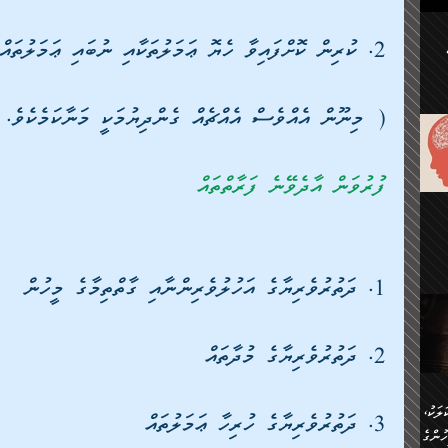
ުކޮށް
2. ކުރިން ކޮށްފައިވާ ހެޔޮ ޢަމަލުތަކާއި ނުބައި ޢަމަލުތައް
ަށް
.
( މިނޫން އެއްވެސް އެއްޗެއް ގެންދިޔުމަކީ މަނާކަމެކެވެ.
އާއި،
ް
ި،
ް
ފުރުވަން އާދެވޭނެ ފަރާތްތައް
ން
ުން
ް
ްދިން
ް
ެއް
ޅޭ
1. ދަތުރުވެރިޔާގެ އަހުލުވެރިންނާއި ގާތްތިމާގެ މީހުން
ުން
ުގައި
ތުވެ
އި
 މިއީ
ރުމަކީ
2. ދަތުރުވެރިޔާގެ މުދާތައް
ހީކުރާ
ލަކު،
ެވެ.
3. ދަތުރުވެރިޔާގެ ހުރިހާ ޢަމަލުތައް
ުން
ުންގެ
ެ.