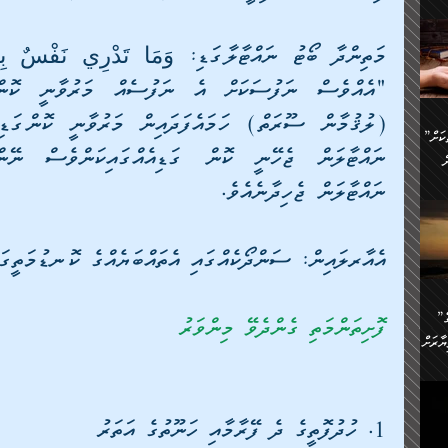
ންނަ
،
ަކުގެ
ް
ުގެ
ރި
”ދެއްކުންތެރިކަމާއި އާފާތްތަކަށް
ި
..
ް
ނައްޓާލަން ޖެހިދާނެއެވެ.
ެނީ
ަކަށް
އެއާރލައިން: ސަންދޯކެއްގައި އެތައްބަޔެއްގެ ކޮނޑުމަތީގައ
.
ް
އަށް
ުރުން:
ައި
”ނަފްސު އަވަސްއަރުވާލުމުގެ
އް
ފޮށިތަންމަތި ގެންދެވޭ މިންވަރު
ް
ާރަށް
ެވެ.
ތެވެ.
ެ.
ެން
1. ހުދުފޮތީގެ ދެ ފޭރާމާއި ހަނޫތުގެ އަތަރު
ި