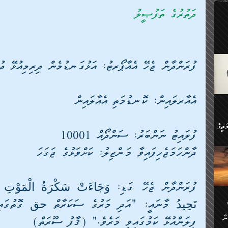
ލިބި:
ދަތުރުގެ ތަފުޞީލު
ހުންނާ
ީހުން
އެކުދިން ކައިވެނިކުރުވާ 3-
.
ށްވަނީ
ފުރަންދާން ޖެހޭ އެއާޕޯރޓު: އަޅުގަނޑުމެން ދިރިމިއުޅޭ ދު
 ދިގު
ަނު
ީ
ގެ
ެވެ.
އެއާރލައިން: ކޮނޑުމަތި އެއާލައިން
ން
ތީގެ
ސްވެ،
ފުލައިޓު ނަންބަރު: ސަންދޯއް 10001
ި
ދާންހަމަޖެހިފައިވާ މަންޒިލު: ކަށްވަޅުގެ ޖަގަހަ
ް
ތީގެ
ުމަކީ:
ަހެ
ރާ
ާއި
ަހެޅޭ ވަޤުތީ
ފްސަށް
ޭނާގެ
ން
ެކެވެ.
ފިލަންއުޅޭ ކަމުގައިވީ މަރެވެ." (ޤާފު ސޫރަތް)
ް