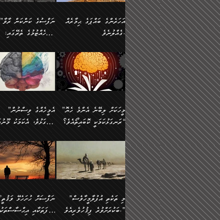
އުޅެގެން ﷲ ދެއްވި ނިޢުމަތް
ދެން މީނާ (އެމީހުންނާ
ސީދާވާނެއެވެ. އަނެއްކޮޅުން
އަންހެންދަރިން އެމީހަކަށް 
ގަޑުބަޑުކޮށް
އެކުގައި ރޭކުރާއިރު) އެމީ
ޖާހިލުމީހާ ދައްކާ ވާހަކަތައް،
1-ދެން އެކުދިން
އަހަރެންގެ ބައްޕަގެ ޙިމާރެއް
”ނަފްސުގެ ކަންކަން ރާވާ
ހުތުރުނުކުރާހުއްޓެވެ...
އެއްގޮތްވެއެވެ. ނުވަތަ އެމ
ބަލިވެފައިވާ ހަށިގަނޑެއް
އަދަބުވެރިކުރުވާ 2-އަދި
ގެއްލުނެވެ.
ބެލެހެއްޓުމުގެ ތެރޭގައި:
ބުއްދިއާއި ވިސްނުންތެރިކަން
ރޯދަ ހިފާއިރު މީނާވެސް
އެގޮތްމިގޮތްވާހެން ފުށޫއަރާ
އިތުރުކޮށްދޭނެ ކަމަކީ: އޭނާފަދަ
އެމީހުންނާއެކު ރޯދަހިފައެވެ
މަގުފުރެދިފައިވާ ބަޔަކުގެ
އިދިކީލަވާނެއެވެ. އަދި
އަދި އެކުދިންނަށް ހެޔޮކޮށް
🌱 ޖަޢުފަރު ބްނު މުޙައްމަދު
އެމީހުންގެ މަގުފުރެދުމާއި
(އެހެން ބުއްދިވެރިންނާ)
އެމީހުން
ކިބައިގައިވާ މޮޅެތި ރިވެތި
ބުއްދިވެރިޔާގެ ބަސްތައް އެއީ
ހިތައިފިނަމަ ފަހެ އެމީހަކަ
(148ހ) ކިޔާދެއްވިއެވެ:
އެމޮޅެތި ކަންކަމާ ގުޅުމެއް
ގާތްވުމާއި، އެއާ އިދިކޮޅު އިދ
ކިތަންމެ މަދު
ކަންކަމަށް ބަލާ ވިސްނުން
ސުވަރުގެއެވެ." 📖 ސުނ
”އަހަރެންގެ ބައްޕަގެ ޙިމާރެއް
ނުވެއެވެ. އެހެނީ ނަފްސަކ
ބަސްތަކެއްވިޔަސް އޭގެ ޤަދަރު
އަބީ ދާވޫދު 📖 ފަހެ ތިބާ
ނުކުރުންވެއެވެ.
ގެއްލުނެވެ. ދެން ބައްޕަ
ވަޒަންހަމަވާ އެއްޗެއް ނޫނ
ބޮޑުވެގެންވެއެވެ. އެއީ
އަންހެން ދަރިން
ވިދާޅުވިއެވެ: ”ﷲ ތަޢާލާ
ނަފްސު ކަންކަން
ފާފަވެރިޔާގެ ކުރިމަތިލުން
ކައިވެނިކުރުވުމުގައި
އަހަރެންނަށް އޭތި އަނބުރާ
މަސްހުނިކޮށްލައެވެ. އެގޮތު
”މީހަކަށް ލިބޭނެ އެންމެ ހެޔޮ
”އެމީހެއްގެ ވިސްނުން
ކިތަންމެ ކުޑަކަމެއްވިޔަސް އޭގެ
ފަރުވާކުޑަކޮށް، ޢާއިލާއެއް
ރައްދުކުރައްވައިފިނަމަ ފަހެ
މީހަކު ބުރު ސޫރަ ރީތި
މުޞީބާތް ބޮޑުވެގެންވާ ގޮތަށެވެ.
ރަނގަޅުކަމަކީ ކޮބައިތޯއެވެ؟“
ރަނގަޅުވެ، އެކަމަކު މޫނުމަ
ބިނާކޮށް ކައިވެންޏެއް
އެކަލާނގެ ރުއްސަވާނޭ ޙަމްދުގެ
ފުރިހަމަ، މުދާތައް ތަނަވަ
އަދި ބުއްދިވެރިކަމުގެ ތެރޭގައި:
ޤާއިމުކުރުން ދޫކޮށްފައި
ސޫރަ ހުތުރުވެއްޖެ މީހާ,
ބަސްތަކަކުން އަހަރެން
އެކަމަކު އެއާއެކު ޢަޤީދާއާއ
🪨 އިބްނުލް މުބާރަކު
☘️ އިބްނު ޙިއްބާނު
އެއްވެސް ކަ
ކިޔެވުމާއި އެހެން
އެކަލާނގެއަށް
ފިކުރު ފުރެދިގެންވާ މީހަކަށ
(181ހ) އަށް ދެންނެވުނެވެ:
(354ހ) ވިދާޅުވިއެވެ:
މަޤްޞަދުތަކުގައި އެކުދިން
ޙަމްދުކުރާހުށީމެވެ.“ ދެން މާ
ވެދާނެއެވެ. ދެން މިފަދަ
”މީހަކަށް ލިބޭނެ އެންމެ ހެޔޮ
”އެމީހެއްގެ ވިސްނުން
މަޝްޣޫލުކުރުވުމާމެދު ތިބާ
ގިނައިރެއް ނުވެ އޭގެ
މީހަކުގެ ރީތިކަމާއި އޭނާގެ
ރަނގަޅުކަމަކީ ކޮބައިތޯއެވެ؟“
ރަނގަޅުވެ، އެކަމަކު މޫނުމަ
ނަމަނަމަ ސަމާލުވެ
އަސްދާނުގޮނޑިއާއި ލަގަނާއި
މޮޅެތި ތަކެއްޗަށްޓަކައި ބެލ
ވިދާޅުވިއެވެ: ”އޭނާގެ
ސޫރަ ހުތުރުވެއްޖެ މީހާ, ފ
އެކީގައި އޭތި ގެނެވުނެވެ. ދެން
އޭނާގެ ޢަޤީދާއާއި ޤަބޫލުކު
ކިބައިގައިވާ ފުރާ ފުރިހަމަ
އޭނާގެ ނަފްސުގެ (ބުއްދިއ
"މި ތަކެތި އުފުލާމީހާވެސް
”ނަފްސަށް ހުށ
އެކަލޭގެފާނު އެއަށް
ގޮތްތަކާއި ފިކުރުވެސް ނަ
ބުއްދިއެވެ.“ ދެންނެވުނެވެ:
ވިސްނުމުގެ) ހެޔޮކަމުން އ
ބަކުރަށްވުރެ ފިޤުހުވެރިއެވެ."
ޞިފަތަކާއި އިޙްސާސްތަކު
ސަވާރުވިއެވެ. އަދި އޭގެ
ރަނގަޅުކޮށް ޖަރީކޮށްދޭ ކަމ
”އެގޮތަށް ލިބިގެންނުވިނަމަ
މޫނުގެ ހުތުރުކަން ހަނދާނ