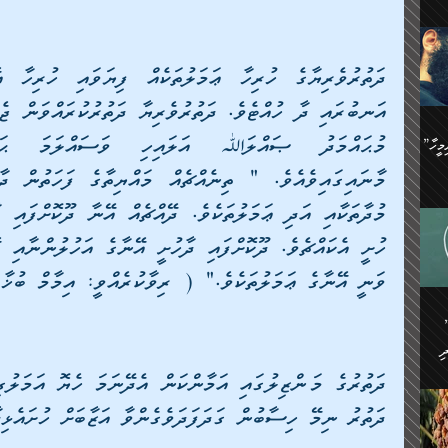
ިޝާމު ބްނު އިސްމާޢީލު
އް
:
އަކީ
ް
ައި
ެއިން
މީހަކު
”އޭ އުޚްތާއެވެ! ތިބާގެ ފިރިމީހާ
،
ެން
ވެ.
ެ
ައާއި،
 ތަޖ
ެސް
ިހާ
ވަނީ އޭނާގެ ޢަމަލުތަކެވެ." ( ރިވާކުރެއްވީ: އިމާމް ބުޚާ
ް
އިސާ
އޭނާ
ި
 ހަރުލާފައި ހުރި
ި
ރަށް
ެން
ެންގެ
ެއިން
ދަތުރު ނިމޭ ހިސާބުން ގަދަފަދަވެގެންވާ އަޒާބަށް ހުށައެޅިދ
ގ