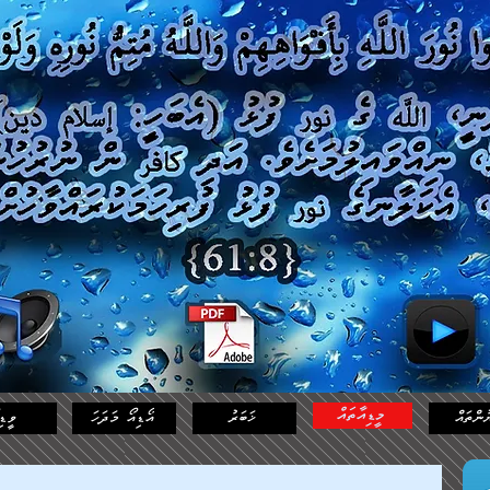
މީޑިއާތައް
ުންތައް
ޚަބަރު
އޯޑިއޯ މަދަހަ
ވީޑި