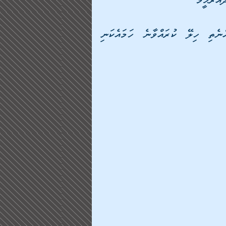
އްރަޙީމް
މި ދަތުރަކީ ކޮންމެ އިންސާނަކުވެސް އެނބުރިއައުމެއްނެތި ހިލޭ ކުރައްވާނެ ހަމައެކަނި 