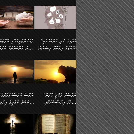
މައްޗަށް ސީދާވިހިނދު، ހެދުން
އެއީ (ޙަޤީޤަތުގައި) އެ
ޠަބީޢަތަށް އަސަރުކުރުން:
ދެން ކޮން އެއްޗެއްތޯއެވެ؟“
ނައްތާލައެވެ. އަނެއްކޮޅުން
🔅 ބަކްރު ބްނު ޢަބްދި ﷲ
ނަފްސަށް ހުށަހެޅިގެން އަ
ބޮނޑިކޮށްލައްވާފައި، އުޑާއި
ދެކަންތަކުގެ ދ
ވިދާޅުވިއެވެ: ”ރިވެތި ރަނގަޅު
އެމީހަކުގެ މޫނުމަތި ރީތިވެ
އަލްމުޒަނީ (108ހ)
އެކި ވައްތަރުގެ އިޙްސާސްތ
ދިމާލަށް އިސްތަށިފުޅު
އަދަބެކެވެ.“ ދެންނެވުނެވެ:
އެކަމަކު ވިސްނުން ކޮށި
ކިޔާދެއްވިއެވެ: ”އަހަރެން
ބާރުމިން ހުރި މިންވަރަކުނ
”އެކަން ނެތްނަމަ ދެން
ވެއްޖެނަމަ, އޭނާގެ ނަފްސ
އެއްފަހަރަކު ގެއިން
އިންސާނާގެ ޠަބީޢަތަށް
ކޮންކަމެއްތޯއެވެ؟“
އުނިކަމާހުރެ މޫނުމަތީގެ ހު
ނިކުމެގެންދަނިކޮށް އެއްޗެހި
އަސަރުކުރެއެވެ... ދެން
ވިދާޅުވިއެވެ: ”އޭނާ
ރީތިކަން ދާހުއްޓެވެ.
އުފުލުމުގެ މަސައްކަތްކުރާ މީހަކާ
އެއަށްފަހު އެ ޠަބީޢަތުން
”އާދައިގެ ކުދި ކަންކަމުގައި
މަޝްވަރާއަށް އަހާނޭ ރަނގަޅު
އެހެންކަމުން ވިސްނުންތެރ
ދިމާވިއެވެ. އޭނާގެ ސާމާނު އޭރު
ބުއްދިއަށް އަސަރުކުރެއެވެ.
މާބޮޑަށް ދިގުކޮށް ވިސްނުން:
ބިރުން ހެޔޮކަންތައް ކުރުނ
ޞާލިޙު އަޚެކެވެ.“
މީހާގެ އަތުގައި އެއްޗެއް
އުފުލަމުންދިޔައެވެ. އޭރު އޭނާ
މިއަސަރުކުރުމުގެ އަޞްލުގެ
ދެންނެވުނެވެ: ”އެގޮތަށް
ނެތަސް ކަންބޮޑުވެ
ދޫކޮށްލުމުގެ ބާބު ބަޔާންކުރުން:
ކިޔަމުންދިޔައެވެ: «الْحَمْدُ
ފެށުން އައި ގޮތަކީ:
އެކަމެއްގައި އެހާ ދިގުކޮށް
🌴 އިބްނުލް ޖައުޒީ
ނެތްނަމަ ދެން
ހިތާމަކުރުމެއް ނެތެވެ. އެހ
لِله، أسْتَغْفِرُ الله»
ޞައްޙަކޮށްވާ ޠަބީޢަތެއް
ވިސްނުން ޙައްޤުނުވާ
(597ހ) ވިދާޅުވިއެވެ:
ކޮންކަމެއްތޯއެވެ؟“
ބުއްދިވެރިޔާއަށް ތަނ
އެވެ. އެއަށްވުރެ އިތުރަށް
ބަދަލުކޮށްލާ ގޮތަށް އައި
ކަންކަމުގައި މާބޮޑަށް
”ދެއްކުންތެރިކަމާއި އާފާތްތ
ވިދާޅުވިއެވެ: ”ދިގުކޮށް
އެއްޗެއް ނުކިޔައެވެ. ދެން އޭނާ
ލޯބިވާކަހަލަ އިޙްސާސެކެވެ
ވިސްނުމަކީ ބައްޔެކެވެ.
ބިރުން ހެޔޮކަންތައް ކުރުނ
ވަކިތަނަކަށް ދިޔައެވެ. ދެން
ދެން އެ ޠަބީޢަތުން ބުއްދި
ފަހަރެއްގައި މިހެންވަނީ
ދޫކޮށްލުމުގެ ބާބު ބަޔާންކ
އޭނާގެ ބުރަކަށީގައި ހުރި
އަސަރުކުރީއެވެ. ޝަރީޢަތުގ
މުހިއްމު ކަންކަމާއި އަދި
ދަންނާށެވެ! މީސްތަކުންގެ
”ނަފްސަށް ވަޤުތީ ގޮތުން
ސާމާނުތައް ބަހައްޓަންދެން
ލޯބިވެވޭކަހަލަ އިޙްސާސްތަ
މުހިއްމު ނޫންކަންކަމާމެދުވެސް
ތެރޭގައި، ދެއްކުންތެރިއަކަށ
ހުށަހެޅޭ އިޙްސާސްތަކާއި
ސަބަބުން ބުއްދީގެ އިޚްތިޔ
އަހަރެން ހުރީމެވެ. ދެން
ގެނައުން މަނައެއް ނުކުރެއ
މާބޮޑަށް ސަމާލުވެގެން
ވެދާނޭކަމަށް ބިރުން ހެޔޮ
ބުނެފީމެވެ: "މި ނޫން އެއްޗެއް
މިސާލަކަށް ބެލުމުގެ ލައްޒަ
ޝުޢޫރުތައް:
ކުރާ އަސަރު.
ހުށިޔާރުވެގެން އުޅޭ ބައެއް
ޢަމަލުކުރުން ދޫކޮށްލާ
ނަފްސަށް ބައިވަރު ވަޤުތީ
ބައެއް ނަފްސުތަކުގެ
ކިޔަން ތިބާއަށް ރަނގަޅަށް ނ
އެކަމަކު ޝަރީޢަތުން އެއ
ނަފްސުތަކުގެ ސަބަބުން
މީހުންވެއެވެ. އެއީ ގޯހެކެވ
ޞިފަތަކާއި އިޙްސާސްތައް
ޠަބީޢަތުގައި
ބުއްދިއަށް ކުރާ
އަދި ޝައިޠާނާއަށް ވެވޭ
ލިބިގެންވެއެވެ. އެއީ
އަވަސްއަރުވާލުންވެއެވެ. ދ
އަސަރުންކަމުގައި ވެދާނެއެވެ.
އެއްބަސްވުމެކެވެ. އެކަމަކު
ނަފްސުގައި ހިފެހެއްޓިގެންވާ
ކުޑަ ވަޤުތުކޮޅެއްގެ ތެރޭގައ