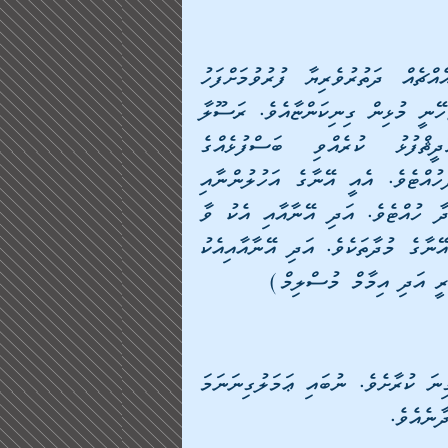
ދަތުރުވެރިޔާގެ ހުރިހާ ޢަމަލުތަކެއް ފިޔަވައި ހުރިހާ އެއްޗެއް ދަތުރުވެރިޔާ ފުރުވުމަށްފަހު 
އަނބުރައި ދާ ހުއްޓެވެ. ދަތުރުވެރިޔާ ދަތުރުކުރައްވަން ޖެހޭނީ މުޅިން ގިނިކަންޏާއެވެ. ރަސޫލާ 
މުޙައްމަދު ޞައްލަﷲ އަލައިހި ވަސައްލަމަ ޙަދީޘްފުޅު ކުރެއްވި ބަސްފުޅެއްގެ 
މާނައިގައިވެއެވެ. " ތިނެއްޗެއް މައްޔިތާގެ ފަހަތުން ދާހުއްޓެވެ. އެއީ އޭނާގެ އަހުލުންނާއި 
މުދާތަކާއި އަދި ޢަމަލުތަކެވެ. ދޭއްޗެއް އޭނާ ދޫކޮށްފައި ދާ ހުއްޓެވެ. އަދި އޭނާއާއި އެކު ވާ 
ހުށީ އެކައްޗެވެ. ދޫކޮށްފައި ދާހުށީ އޭނާގެ އަހުލުންނާއި އޭނާގެ މުދާތަކެވެ. އަދި އޭނާއާއިއެކު 
ރީ އަދި އިމާމް މުސްލިމް)
ދަތުރުގެ މަންޒިލުގައި އަމާންކަން އެދޭނަމަ ހެޔޮ އަމަލުގިނަ ކުރާށެވެ. ނުބައި ޢަމަލުގިނަނަމަ 
ާނެއެވެ.