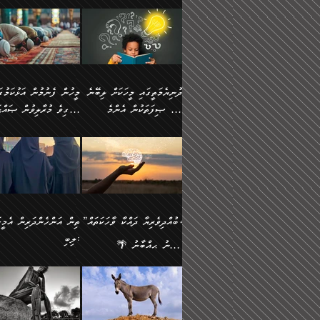
ނަފުރަތުކުރުން
ޢަމަލުކުރުމުގައި ހުންނާނޭކ
💥 ޝުޢުބާ ބްނުލް ޙައްޖާޖު
މީހުންވެއެވެ.
މެދުވެރިކުރުވައެވެ. އެއީ
އޮންނަ ޤަޞްދާ އެކުގައިއެވ
(160ހ) ވިދާޅުވިއެވެ:
ވިދާޅުވިއެވެ: ”ޢިލްމުގައި
ފިޠުރީގޮތުން ޠަބީޢަތް އެކަމަށް
ކޮންމެ ދުއިސައްތަ ޙަދީޘަކ
”މީސްތަކުންގެ ތެރޭގައި
ލާޒިމްވެ، އަދި ޢިލްމު
ލެނބިގެންވިޔަސްމެއެވެ.
ފަސް ޙަދީޘަށް
އެމީހެއްގެ ބުއްދި، ބޭރު
ހޯދުމުގައި ދެމިހުރުމަށް
މިސާލަކަށް އަންހެނާ
ޢަމަލުކުރެވުނަސް، އޭރުން
ފެންޑާގައި ބާއްވާފައި އޮންނަ
ހިތްވަރުދިނުން ބަޔާންކުރު
ފިރިހެނާއަށް ލެނބެއެވެ. ދެން
ޢިލްމުގެ ޒަކާތް އަދާކުރިފަދ
މީހުންވެއެވެ. އަނެއްބަޔަކުގެ
ބުއްދިވެރިޔާގެ މައްޗަށް
ދުނިޔެމަތީގައި މީހަކަށް ލިބޭނެ
ފިރިހެނާއާމެދު ނުރުހުންވެ
އޭނާވެއެވެ. ދެންފަހެ އެމީހ
ބުއްދި އެމީހުންނާ
ވާޖިބުވެގެންވަނީ: އޭނާގެ
ހެޔޮ ޞިފަތަކުން އެންމެ
ހީވާގިވެ މުރާލިވުން ޞައްޙ
ނަފުރަތްތެރިވާ ކަހަލަ ކަމެއް
އެއްކޮށް ޖަމަޢަކުރި ޢިލްމަށ
އެކުގައިވެއެވެ. އަނެއްބަޔަކުގެ
ސިއްރިއްޔާތު އިޞްލާޙުކޮށ
އަންހެނާއަށް ދިމާވެ ވަރުގަދަ
ޢަމަލުކުރަން އެމީހަކު
ފުރަތަމަކަމަކީ ބުއްދިވެރިކަމެވެ.
ކަންކަމާއި ޞައްޙަ ނުވާ
ބުއްދިއެއް ނުވެއެވެ. ދެންފަހެ
ނިމުމަށްފަހު ދެން އެއާ
🪴 އިބްނު ޙިއްބާނު
އިޙްސާސެއް އޭނާއަށް އާދެއެވެ.
ނުކުޅެދުމަކުން އަދި އެ ޢިލ
ކަންކަން ބަޔާންކުރުން:
އެމީހެއްގެ ބުއްދި އެމީހަކާ
ވިއްދައިގެން ޢިލްމު ހޯދަން
(354ހ) ވިދާޅުވިއެވެ:
ވިދާޅުވިއެވެ: ”މީހުން ފެނ
އަދި އެއާއެކު އެއަންހެނ
ޙިފްޡުކޮށް
އެކުގައިވާ މީހަކީ: އެމީހަކު
އަދި އެކަމުގައި ދެމިހުރުމެވ
"ދުނިޔެމަތީގައި މީހަކަށް ލިބޭނެ
އަޅުކަމުގައި ހީވާގިވެ މުރާލ
ވާހަކަދެއްކުމުގެ ކުރިން
އެހެނީ ދުނިޔޭގެ ސަބަބުތަ
ހެޔޮ ޞިފަތަކުން އެންމެ
ޞައްޙަ ކަންކަމާއި ޞައްޙ
އެމީހަކުގެ ފުށުން އެ ނިކުންނަ
އެއްވެސް ސަބަބަކަށް ސާފ
ފުރަތަމަކަމަކީ ބުއްދިވެރިކަމެވެ.
ނުވާ ކަންކަން ބަޔާންކުރު
އެއްޗެއް ފެންނަ މީހާއެވެ.
ރަނގަޅަށް ވާޞިލުވެވޭހުށީ
އަދި އެއީ ﷲ ތަޢާލާ
މީހަކު ރޭއަޅުކަންކުރާ
”ބުއްދިވެރިޔާ ދައްކާ ވާހަކަތައް،
ތިން އަންހެންދަރިން އެމީހަ
ދެންފަހެ އެމީހަކުގެ ބުއްދި ބޭރު
އެކަމުގައި ޢިލްމު ސާފުކޮށ
އެކަލާނގެ އަޅުތަކުންނަށް ދެއްވި
ބަޔަކާއެކުގައި ރޭގަނޑު
ލިބި:
ފެންޑާގައި އޮންނަ މީހަކީ:
ޚާލިޞްވެގެންނެވެ. އަދި
އެންމެ ހެޔޮ ރަނގަޅު
ހޭދަކޮށްފާނެއެވެ. ދެން އެމ
🌴 އިބްނު ޙިއްބާނު
ވާހަކަތަކެއް ދައްކާފައި ދެން
ބުއްދިވެރިޔަކު ވެއްޖެއްޔާ
ކަންތަކުންވާ ކަމެކެވެ.
ރޭގަނޑުގެ ގިނަ ވަޤުތު
(354ހ) ވިދާޅުވިއެވެ:
”ނަބިއްޔާ صلى الله
އޭގެ ފަހުން އެނިކުތް އެއްޗެ
ނިންމާނޭކަމަކީ: އެމީހަކު
އެހެންކަމުން އެއާ އިދިކޮޅު
ނަމާދުކޮށްފާނެއެވެ. އަނެއް
”ބުއްދިވެރިޔާ ދައްކާ ވާހަކަތައް،
عليه وسلم
ކުރާކަމަކާ
ޞިފައެއް ޤާއިމުކޮށްގެން ހުރި
މީނާގެ ޢާދައަކީ ސާޢަތެއްވ
ޞައްޙަކޮށް ސަލާމަތުންވާ
ޙަދީޘްކުރެއްވިކަމަށް
މީހަކާ އެކުގައި އިށީންދެ
އިރުކޮޅެއް ރޭއަޅުކަންކުރުމެ
ހަށިގަނޑެއް ސީދާވާހެން
ރިވާކުރެވެއެވެ: "ތިން