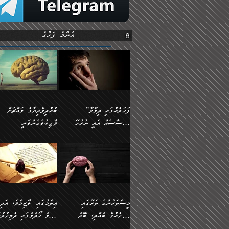
އެންމެ ފަހުގެ
”ފަހަރެއްގައި ދިމާވާ
ބުއްދިވެރިޔާގެ މައްޗަށް
އިޙްސާސެއް އެއީ ނުރުހޭ
ވާޖިބުވެގެންވަނީ
އިޙްސާސަކަށްވެދާނެއެވެ.
”ފަހަރެއްގައި ދިމާވާ
⭐ އިބްނު ޙިއްބާނު
މިސާލަކަށް ކަމަކާމެދު
އިޙްސާސެއް އެއީ ނުރުހޭ
(354ހ) ވިދާޅުވިއެވެ:
ބިރުގަތުމެވެ.
އިޙްސާސަކަށްވެދާނެއެވެ.
”ބުއްދިވެރިޔާގެ މައްޗަށް
މިސާލަކަށް ކަމަކާމެދު
ވާޖިބުވެގެންވަނީ: މި ދުނި
ބިރުގަތުމެވެ. ދެން އެއިޙްސާސް
ކަންކަމުން އޭނާގެ ޢިލްމު
ވަރުގަދަވެގެންވާނަމަ؛
ގަޑުބަޑުކޮށްލާނޭ ކަންކަމުނ
މީސްތަކުންގެ ތެރޭގައި
ޢިލްމުގައި ލާޒިމްވެ، އަދި
އެކަމަކާމެދު ނަފުރަތްތެރިވެ،
އެއްކިބާވުމެވެ. އެއީ އޭނާއ
އެމީހެއްގެ ބުއްދި، ބޭރު
ޢިލްމު ހޯދުމުގައި ދެމިހުރުމ
އަދި އެކަންކުރި މީހަކަށްވެސް
ކުޅަދާނަވީ ވަރަކަށް
ފެންޑާގައި ބާއްވާފައި އޮންނަ
ހިތްވަރުދިނުން ބަޔާންކުރުން: