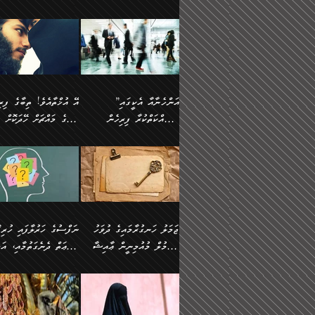
ޢުމަރު ވިދާޅުވިއެވެ:
އިންސާނާއަކީ ވަރަޢަވެރި
އަންހެނަކު ހޯދަން
ތެރެއިން މީހަކު
ނޭނގިހުރެވެސް ތިބާ އެކަމަށް
ދެން އޭގެ ޠަބީޢީ
އޭ އަޚާއެވެ! ތިބާއާ އެއްފަދަ
🌴 ހ
”އާނއެކެވެ. އަހަރެން
މީހެއްކަމުގައި މީހުންނަށް
ވަރުބަލިވެގެން އުޅެއެވެ.
އަތުޖެހިއްޖެނަމަ އެމީހަކު
ވެއްޓިފައި ވެދާނެއެވެ: 1-
މިންގަނޑަށްވުރެ އެޞިފަތަ
ފިރިހެނަކާ މެނުވީ ތިބާގެ
(217ހ) ކިޔާދެއްވިއެވެ
ދެފަހަރަކު ޙާޒިރުވީމެވެ. ދެން
ދައްކަންވެގެން، އަދި އޭނާ
ޞަލީބަށް އެރުވުމަށް
އާމްދަނީ ހޯދަން
ބޭރުވެއްޖެނަމަ, އެހިސާބުނ
ވިސްނުމާ އެއްގޮތްވެ
”އެއްފަހަރަކު އުޅުނު
އެއަށ
ﷲ ދެކެ ބިރުގަންނަ
މަސައްކަތްކުރުމާއި ވަޒީފާ
ބުއްދިއަށް އަސަރުކުރެއެވެ.
އަމުރުކުރަމުން ދިޔައެވެ.
އަންޑަރސްޓޭންޑު
ރަސްކަލަކު، ﷲ އަށް
އަދާކުރުމުގެ ދަރަޖަ ބޮޑުކޮށް
ޠަބީޢީ އާދައިގެ މިން ތެރޭގ
ނުވެވޭނެއެވެ. ދެންފަހެ
އީމާންވެއްޖެ މީހުންގެ ތެރ
މަތިކުރުމެވެ. ޚާއްޞަކޮށް
އެޞިފަތައް ހުރިނަމަ,
އަންހެނާއަށް ބަލާއިރު ތިޔަ
މީހަކު އަތުޖެހިއްޖެނަމަ އެ
”އަންހެނާއާ އެކީގައި
ޑޮކްޓަރީކަމާއި
އެޞިފަތަކަށް އަސަރުކުރުވާ
ދެމީހުންގެ ގުޅުމަކީ އެކަކު
ޞަލީބަށް އެރުވުމަށް
މަސައްކަތްކުރާ ފިރިހެން
ތިބާގެ މައްޗަށް ހޭދަކޮށް
އިންޖިނޭރުކަންފަދަ
އޭގެ މައްޗަށް ޙުކުމްކުރާ
އަނެކަކުގެ ވިސްނުން ފަހުމްވެ
އަމުރުކުރަމުން ދިޔައެވެ. ދ
ވަޒީފާތަކެވެ. އެހެނީ ވަޒީފާ
އެއްޗަކީ ބުއްދިކަމުގައިވެއެ
ވޯރކްމޭޓުންނާއި
ޚަރަދުކުރުމަކީ ޢައިބެއް ނޫނެވެ.
ދޭހަވުމަށްވުރެ މާ މަތީ
ﷲ އަށް އީމާންވާ މީހުންގ
ޅިޔަނުންނާއިމެދު ޙަދީޘްގައި
ހަމަ އެގޮތަށް ތިބާގެ ބައްޕ
އަދާކުރުމުގެ ދަރަޖަ ބޮޑުކޮށް
އެއީ ބުއްދީގައި ޢިލްމާއި،
ކްލާސްމޭޓުންނަކީ މަރެވެ.
ގުޅުމެކެވެ. އެއީ އެކަކު އަނެކަކު
ތެރެއިން މީހަކު ގެނެވި
އައިސްފައިވަނީ އެއީ މަރު
ތިބާގެ ފިރިހެން ދަރިފުޅުވ
މަތިކުރާ ޒުވާން އަންހެނާ
ފުރިހަމަކޮށްދޭ ގުޅުމެކެވެ.
ޞަލީބަށް އެރުވުމަށް
ކަމުގައިއެވެ. އައުލަވީ ޤިޔާސުން
ތިބާއަށް ޚަރަދުކޮށްދިނުން
އެހެންކަމުން، ތިބާގެ
އަމުރުކުރިހިނދު އޭނާއަށް
އެޙަދީޘްގައި: އަންހެނާ ވަޒީފާ
ޢައިބަކަށް ނުވެއެވެ. އެހުރ
ވިސްނުމާއި ޚިޔާލާ އެއްގޮތްވެ
ބުނެވުނެވެ: "ވަޞިއްޔަތެއ
އަދާކުރާ ތަނުގައި އުޅޭ،
އެންމެންވެސް މުދަލާއި ފަ
ވިސްނޭ އަންހެނަކު ހޯދަން
އޮތިއްޔާ ކުރާށެވެ." ދެން 
ފިރިހެނުން ހިމެނެއެވެ. އެއީ
އެއްކުރާ މަޤްޞަދެއްކަމުގައ
ޖަމަލު ހަނގުރާމައިގެ ދުވަހު
”ނަފްސުގެ
ތިބާއަށް ޙާޖަތެއް ނުވެއެވެ.
ބުނެފިއެވެ: "އަހަރެން
އެމީހުންގެ ވޯރކްމޭޓު އަންހެނާގެ
ބަލަނީ ތިބާއެވެ. އެގޮތުން
އުންމުލް މުއުމިނީން ޢާއިޝާ
ޠަބީޢަތް ދެނެގަތުމާއި، އަދ
ތިބާ ޙާޖަތް ޖެހިގެންވަނީ
ވަޞިއްޔަތް ކުރާނީ
ގާތަށް ވަދެއުޅުން ގިނަވެގެންވާ
ބައްޕަގެ ގާތުގައި: "ތިހާވަ
ތިބާގެ ވިސްނުމާއި ޚިޔާލާއެކު
ކޮންކަމަކަށްހެއްޔެވެ. އަހަރ
(57ހ)
ނަފްސުގެ އެދުންވެރިކަން
ފިރިހެނުންނެވެ. ފަހެ އެމީހުންނީ
ބުރަކޮށް މަސައްކަތްކޮށް
”އަންހެނުން ޖިހާދުކުރަން
ނަފްސުގެ ޠަބީޢަތުގެ ހުރި
ތިބާ ބަލައިގަންނަ އަންހެނަކު
ދުނިޔެއަށް ވެއްދުނީ އަހަރ
ނިކުމެވަޑައިގަންނަވަން
ބުއްދިން ވަޒަންކުރުމަށް އ
ޅިޔަނުންނަށްވުރެ އެތައް
ދާއޮހޮރުވަނީ ކީއްވެހޭ"
ޖެހޭނެކަމަށްވާނަމަ ﷲ ގެ
ޞިފަތަކަކީ ކޮބައިކަން
ހޯދުމެވެ. އެހެނ
ލަފައެއް ނެތިއެވެ. އެތަނު
ޤަޞްދުކުރެއްވިހިނދު އުންމުލް
ކުރާ އަސަރު:
ގޮތަކުން ނުރައްކާ ބޮޑު
އަހައިފިނަމަ އޭނާ ބުނާނީ
ރަސޫލާ صلى الله عليه
ނޭނގެނީސް، ނަފްސު
ބައެކެވެ. އެގޮތުން މަސައްކަތު
ތިމަންނާގެ ދަރިން
މުއުމިނީން އުންމު ސަލަމާ