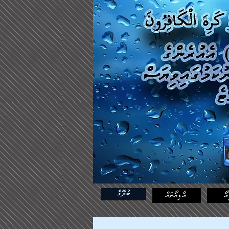
ބުލޮގް
އޯ
އޯޑިއޯތައް