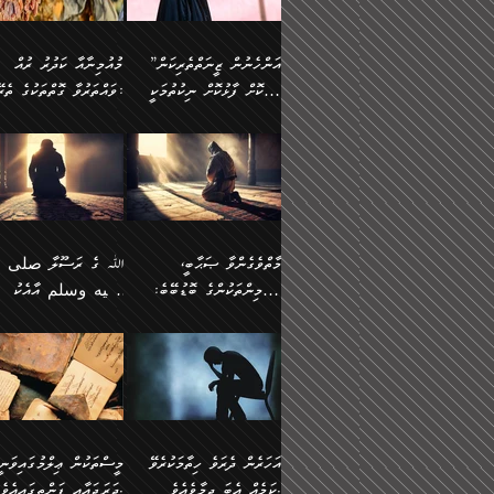
وسلم ކަމަނާއަށް އެކަމަށް
ޝަހުވަތްތައް ނަގައިގަންނަ
މާހައުލުގައި އުޅޭ ފިރިހެނުން،
އުފާކޮށްދިނުމަށެވެ. ފިރިމިހ
(61ހ) އެކަމަނާއަށް
ޢަހްދު ހިއްޕެވީހެވެ. ކަމަނާ
ވަޒަންކުރަން ބުއްދިއަށް
ޅިޔަނުންނާ އެކި ގޮތްގޮތުން
ގާތުން އެހެން އަހައިފިނަމ
(ރަނގަޅު ސީދާ ގޮތުން)
ކުޅަދާނަނުވެއެވެ.
ލިޔުއްވިކަމަށް ރިވާކުރެވެއެވެ:
”އަންހެނުން ޒީނަތްތެރިކަން
މުއުމިނާއާ ކަދުރު ރުއް
އެއްގޮތްވެ، އަދި އެހެން
ބުނާނީ ތިމަންނާގެ
ފޭވެއްޖެއެވެ! ފޭވެއްޖެއެވެ!
ނަފްސުތަކުގައިވާ ކޮންމެ
ހާމަކޮށް ފާޅުކޮށް ނިކުތުމަކީ
ވައްތަރުވާ ގޮތްތަކުގެ ތެރޭގައި:
ގޮތްތަކުން ނުރައްކާ
އަނބިމީހާއާއި ޢާއިލާގެ
ރަށްތަކަށް ދަތުރުފަތުރުކޮށް،
ޠަބީޢަތަކުންވެސް، އެތައް
އިތުރުވެއެވެ. އެ ދެމީހުންގެ
ބޭނުންތައް ފުއްދާ
އެކަކަށްވުރެ ގިނަ މީހުން އޭގައި
ކުރިއަށް ނިކުމެއުޅުން
ބައިވަރު ޝަހުވަތްތައް
ތިބާގެ އަންހެން ދަރިފުޅު
🌴 ﷲ ތަޢާލާ
މެދުގައި އެއ
ޚަރަދުކުރުމަށެވެ. އަދި ފިރި
ހިއްސާވާ ފާފައެކެވެ.
އެކަލޭގެފާނު ކަމަނާއަށް
އެނަފްސު ބަލައިގަންނަ ގޮ
ޢައުރަނިވާނުކޮށް، ނުވަތަ ޒީނަތް
ވަޙީކުރެއްވިއެވެ: ( أَلَمۡ
ދަރިފުޅު
ނަހީކުރެއްވިކަމެއް
އަސަރުކުރެއެވެ. އެގޮތުން
ހާމަކޮށްގެން ނިކުންނަހިނދު
كَیۡفَ ضَرَبَ ٱللَّ
ނޭނގޭހެއްޔެވެ!؟ ފަހެ ދީނުގެ
ނަފްސަކީ މަތިވެ
އޭގެ ހިއްސާއެއް ތިބާއަށްވެއެވެ.
مَثَلࣰا كَلِمَةࣰ طَیِّب
ތަނބު އަރިއަޅައިފިނަމަ
ބޮޑުވެގަންނަން ބޭނުންވާ
އަދި ފިތުނަވެރިވާ ކޮންމެ
كَشَجَرَةࣲ طَیِّبَةٍ أَصۡ
އަންހެނުން މެދުވެރިކޮށް އެ
ނަފްސެއްނަމަ؛
ޒުވާނެއް، އަދި އެއަންހެނާއާ
ثَابِتࣱ وَفَرۡعُهَا فِ
މާތްވެގެންވާ ޞަޙާބީ،
ﷲ ގެ ރަސޫލާ صلى ا
ޘާބިތެއް ނުކުރެވޭނެއެވެ! އަދި
މީސްތަކުންގެ މަދަޙަ ތަޢުރ
ދިމާލަށް ބެލުން އަމާޒުކުރާ
ٱلسَّمَاۤءِ ) (إبرا
މުއުމިންތަކުންގެ ބޮޑުބޭބެ:
عليه وسلم އާއެކު
އޭގައި ބާގަނޑެއް ހެދިއްޖެނަމަ
ބަލައިގަތުން މަދުކުރަން
ކޮންމެ ޒުވާނެއްގެ ފާފަ، އެ
: ٢٤) "اللّه ހެޔޮ ރަ
އަންހެނުންނަކަށް އެ ފޫބައްދާ
ޖެހެއެވެ. އެއީ އެ ޠަބީޢަތާ
މުޢާވިޔާ ބްނު އަބީ ސުފްޔާނު
މުޢާވިޔާގެ ނޭފަތްޕުޅަށް ވަތ
ހިއްސާގައި ހިމެނެއެވެ. އެހެނީ
ކަލިމައެއްގެ މިސާލު، ހެޔޮ
ﷲ ގެ ރަސޫލާ صلى الله
💧އިބްނުލް މުބާރަކު
އިޞްލާޙެއް ނުކުރެވޭނެއެވެ!
މަދަޙަޘަނާ ލިބުމުން
(60ހ):
ހިރަފުސް ވެލިކޮޅެއްވެސް ޢ
އެއީ ތިބާގެ އަންހެން
ރަނގަޅު ގަހެއް ފަދައިން
عليه وسلم ގެ
(181ހ) އާ
އަންހެނުންގެ ޖިހާދަ
ހެއްލުންތެރިކަމާއި، ބޮޑާކަ
ބްނު ޢަބްދުލް ޢަޒީޒަށްވުރެ
ދަރިފުޅެވެ. އަދި އެދަރިފުޅު
ޖައްސަވަނީ ކޮންފަދައަކުން
ޞަޙާބީންނާމެދު
އެސުވާލުކުރެވުމުން ވިދާޅުވ
ނަފްސުގެ ޢައިބުތައް ހަނ
ނިވާކޮށް ފަރުދާކުރަން
ތިބާއަށް ނުފެނޭހެއްޔެވެ؟
ހެޔޮވެ މާތްވެގެންވެއެވެ!“
އަހުލުއްސުންނާގެ ޢަޤީދާއާ
”ﷲ ގެ ރަސޫލާ صلى 
ތިބާއަށްވަނީ އަމުރުވެވިގެންނެވެ.
އެގަހުގެ މައިގަނޑާއި ބުޑ
ޚިލާފުވުމުގެ ކޮޅުމަތި، އަދި
عليه وسلم އާއެކު
ތިބާ އެހެން ކަންތައް
ރަނގަޅަށް ބިމުގައި ހަރުލާ
އެތެރޭގައި ފޮރުވައިގެން އޮތް
މުޢާވިޔާގެ ނޭފަތްޕުޅަށް ވަތ
އަހަރެން ދެރަވެ ހިތާމަކުރެވޭ
މީސްތަކުން ޢިލްމުގައިވަނީ
ނުކޮށްފިނަމަ ތިބާ
ސާބިތުވެފައިވެއެވެ. އަދި
ނުބައި ފާސިދު ޢަޤީދާ ފާޅުވަނީ
ހިރަފުސް ވެލިކޮޅެއްވެސް ޢ
ކަމެއް އެބަ ދިމާވެއެވެ.
ދަރަޖައާއި ފަންތީގައިއެވެ.
ފާފަވެރިވާނެއެވެ. އަދި ތިބާގެ
އެގަހުގެ ގޮފިތައް މައްޗަށް