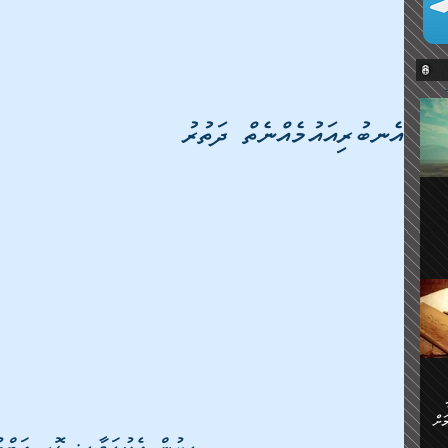
އެނބުރިއައުމެއްނެތް ދަތުރު
ޔޭގެ
ް
ަށް
ަށް