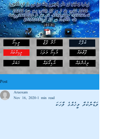
ހޯމް ޕޭޖް
ވީޑިއޯ
ބުލޮގް
ފޮތްތައް
އޯޑިއޯ މަދަހަ
މީޑިއާތައް
ޚަބަރު
ލިޔުންތައް
އޯޑިއޯތައް
Post
Aruoxam
Nov 16, 2020
1 min read
ވަޑާންކުރާ މީހެއްގެ ވާހަކަ