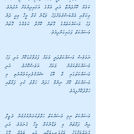
ކަމެއް ކޮށްދެންޏާ އަދި އެއްގެ އަޅައިދިނުމަށް އެދުނެވެ. 
މިކަމާއި އެއްބަސްވުމަށްފަހު ވަޑާން ކުރާ މީހާ މިއީ ދެން 
ފަހު މަސައްކަތެއްގެ ގޮތުން ކޮށްލާ ކަމެއްގެ ގޮތުން 
މަސައްކަތް ފަށައިގަންފިއެވެ.
ނަމަވެސް މަސައްކަތްދަނީ ވަރަށް ފަރުވާކުޑަކޮށް އަދި ފަހު 
މަސައްކަތްކަމުން ވަރަށް އަވަސްކޮށެވެ. އަދި 
މަސައްކަތުގައި މާ ބޮޑު ޝައުޤުވެރިކަމެއްނެތި މި 
މަސައްކަތް ކޮށް ނިންމާ ހަދަން ހަވާލު ކުރި ފަރާތާއި 
ހަވާލުކޮށްފިއެވެ.
މަސައްކަތް ނިމި މަސައްކަތް ހަވާލުކުރަންއުޅުމުން ވަޒީފާ 
ދިން ފަރާތުން މި ވަޑާންކުރާ މީހާ ގެނައެވެ. އަދި 
ގެނައުމަށްފަހު ތަޅުދަނޑިތަކާއި އަދި ބައެއް ގޭގެ 