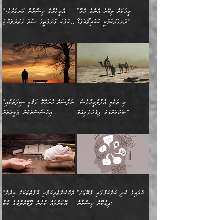
އަހަރެންނަށް އޭތި އަނބުރާ
މަސްހުނިކޮށްލައެވެ. އެގޮތުން
ފާފަވެރިޔާގެ ކުރިމަތިލުން
ފަރުވާކުޑަކޮށް، ޢާއިލާއެއް
”މީހަކަށް ލިބޭނެ އެންމެ ހެޔޮ
”އެމީހެއްގެ ވިސްނުން ރަނގަޅުވެ،
ރައްދުކުރައްވައިފިނަމަ ފަހެ
މީހަކު ބުރު ސޫރަ ރީތި
ކިތަންމެ ކުޑަކަމެއްވިޔަސް
ބިނާކޮށް ކައިވެންޏެއް
ރަނގަޅުކަމަކީ ކޮބައިތޯއެވެ؟“
އެކަމަކު މޫނުމަތީގެ ސޫރަ ހުތުރުވެއްޖެ
އެކަލާނގެ ރުއްސަވާނޭ
ފުރިހަމަ، މުދާތައް
މީހާ,
އޭގެ މުޞީބާތް ބޮޑުވެގެންވާ
ޤާއިމުކުރުން ދޫކޮށްފައި
🪨 އިބްނުލް މުބާރަކު
☘️ އިބްނު ޙިއްބާނު
ޙަމްދުގެ ބަސްތަކަކުން
ތަނަވަސްވެ، އެކަމަކު އެއާއެކު
ގޮތަށެވެ. އަދި ބުއްދިވެރިކަމުގެ
ކިޔެވުމާއި އެހެން
(181ހ) އަށް ދެންނެވުނެވެ:
(354ހ) ވިދާޅުވިއެވެ:
އަހަރެން އެކަލާނގެއަށް
ޢަޤީދާއާއި ފިކުރު ފުރެދިގެންވާ
ތެރޭގައި: އެއްވެސް ކަ
މަޤްޞަދުތަކުގައި އެކުދިން
”މީހަކަށް ލިބޭނެ އެންމެ ހެޔޮ
”އެމީހެއްގެ ވިސްނުން
ޙަމްދުކުރާހުށީމެވެ.“ ދެން މާ
މީހަކަށް ވެދާނެއެވެ. ދެން
މަޝްޣޫލުކުރުވުމާމެދު ތިބާ
ރަނގަޅުކަމަކީ ކޮބައިތޯއެވެ؟“
ރަނގަޅުވެ، އެކަމަކު
ގިނައިރެއް ނުވެ އޭގެ
މިފަދަ މީހަކުގެ ރީތިކަމާއި
ނަމަނަމަ ސަމާލުވެ
ވިދާޅުވިއެވެ: ”އޭނާގެ
މޫނުމަތީގެ ސޫރަ ހުތުރުވެއްޖެ
އަސްދާނުގޮނޑިއާއި ލަގަނާއި
އޭނާގެ މޮޅެތި ތަކެއްޗަށްޓަކައި
ކިބައިގައިވާ ފުރާ ފުރިހަމަ
މީހާ, ފަހެ އޭނާގެ ނަފްސުގެ
އެކީގައި އޭތި ގެނެވުނެވެ.
ބެލުމަކީ: އޭނާގެ ޢަޤީދާއާއި
"މި ތަކެތި އުފުލާމީހާވެސް
”ނަފްސަށް ހުށަހެޅޭ ވަޤުތީ ޞިފަތަކާއި
ބުއްދިއެވެ.“ ދެންނެވުނެވެ:
(ބުއްދިއާއި ވިސްނުމުގެ)
ދެން އެކަލޭގެފާނު އެއަށް
ޤަބޫލުކުރާ ގޮތްތަކާއި
ބަކުރަށްވުރެ ފިޤުހުވެރިއެވެ."
އިޙްސާސްތަކުން ޠަބީޢަތަށް
”އެގޮތަށް ލިބިގެންނުވިނަމަ
ހެޔޮކަމުން އޭނާގެ މޫނުގެ
ސަވާރުވިއެވެ. އަދި އޭގެ
ފިކުރުވެސް ނަފްސަށް
އަސަރުކުރުން:
🔅 ބަކްރު ބްނު ޢަބްދި ﷲ
ނަފްސަށް ހުށަހެޅިގެން އަންނަ
ދެން ކޮން އެއްޗެއްތޯއެވެ؟“
ހުތުރުކަން ހަނދާން
މައްޗަށް ސީދާވިހިނދު، ހެދުން
ރަނގަޅުކޮށް ޖަރީކޮށްދޭ
އަލްމުޒަނީ (108ހ)
އެކި ވައްތަރުގެ
ވިދާޅުވިއެވެ: ”ރިވެތި ރަނގަޅު
ނައްތާލައެވެ. އަނެއްކޮޅުން
ބޮނޑިކޮށްލައްވާފައި، އުޑާއި
ކަމެކެވެ. އެއީ (ޙަޤީޤަތުގައި)
ކިޔާދެއްވިއެވެ: ”އަހަރެން
އިޙްސާސްތަކުގެ ބާރުމިން ހުރި
އަދަބެކެވެ.“ ދެންނެވުނެވެ:
އެމީހަކުގެ މޫނުމަތި ރީތިވެ،
ދިމާލަށް އިސްތަށިފުޅު
އެ ދެކަންތަކުގެ ދ
އެއްފަހަރަކު ގެއިން
މިންވަރަކުން އިންސާނާގެ
”އެކަން ނެތްނަމަ ދެން
އެކަމަކު ވިސްނުން ކޮށި
ނިކުމެގެންދަނިކޮށް އެއްޗެހި
ޠަބީޢަތަށް އަސަރުކުރެއެވެ...
ކޮންކަމެއްތޯއެވެ؟“
ވެއްޖެނަމަ, އޭނާގެ ނަފްސުގެ
އުފުލުމުގެ މަސައްކަތްކުރާ
ދެން އެއަށްފަހު އެ ޠަބީޢަތުން
ވިދާޅުވިއެވެ: ”އޭނާ
އުނިކަމާހުރެ މޫނުމަތީގެ ހުރި
”އާދައިގެ ކުދި ކަންކަމުގައި މާބޮޑަށް
”ދެއްކުންތެރިކަމާއި އާފާތްތަކަށް ބިރުން
މީހަކާ ދިމާވިއެވެ. އޭނާގެ
ބުއްދިއަށް އަސަރުކުރެއެވެ...
މަޝްވަރާއަށް އަހާނޭ ރަނގަޅު
ރީތިކަން ދާހުއްޓެވެ.
ދިގުކޮށް ވިސްނުން:
ހެޔޮކަންތައް ކުރުން ދޫކޮށްލުމުގެ ބާބު
ސާމާނު އޭރު
މިއަސަރުކުރުމުގެ އަޞްލުގެ
ޞާލިޙު އަޚެކެވެ.“
އެހެންކަމުން ވިސްނުންތެރި
ބަޔާންކުރުން:
އެކަމެއްގައި އެހާ ދިގުކޮށް
🌴 އިބްނުލް ޖައުޒީ