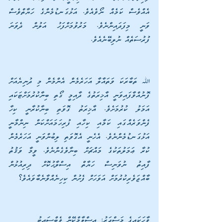
އެއްވެސް ކަމެއް ނޯވެއެވެ. އަޅުގަނޑުމެންގެ ހަޔާތްވެސް 
ވަނީ މިފަދައިންނެވެ. މަރުވުމަށްފަހު އަލުން ދެވަނަ 
ފުރުސަތެއް ނުލިބޭނެއެވެ.
ﷲ ތަބާރަކަ ވަތައާލާ އަހަރެމެން އެންމެން މި ދުނިޔެއަށް 
ފޮނުއްވާފައިވަނީ އާޚިރަތުގެ ދާއިމީ ގޯތި ބިނާކުރުމަށްޓަކައި 
އަމަލު ކުރުމަށެވެ. އާޚިރަތު ގޮވަތި ބިނާކުރާނީ ކިހާ 
ފެންވަރެއްގައި ކަމާއި ކިހާއި ފުރިހަމައަށްކަން ނިންމާނީ 
އަޅުގަނޑުމެންނެވެ. އެހެނީ އެގޮވަތި ލިބުންވަނީ އަހަރެމެން 
ކުރާ ޢަމަލުތަކުގެ މައްޗަށް ބިނާވެގެންނެވެ. ވީމާ ވަޤުތު 
ފާއިތު ނުވަނިސް ހަޔާތް އިސްލާޙުކޮށް ދިރިއުޅުން 
ބާއްޖަވެރިކުރުމަށް އަވަހަށް ފެށުން ކިހިނެއްވާނެބާވައެވެ؟
ވާހަކައިގެ މަސްދަރު: އިސްލާމްކޭން ވެބްސައިޓު