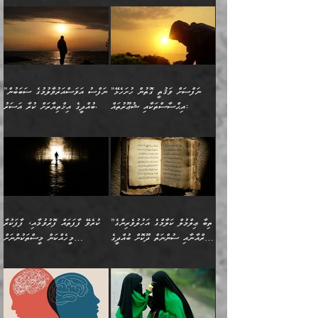
އުފުލަމުންދިޔައެވެ. އޭރު އޭނާ
ފެށުން އައި ގޮތަކީ:
ދެންނެވުނެވެ: ”އެގޮތަށް
މީހާގެ އަތުގައި އެއްޗެއް
ވިސްނުން ޙައްޤުނުވާ
(597ހ) ވިދާޅުވިއެވެ:
ކިޔަމުންދިޔައެވެ: «الْحَمْدُ
ޞައްޙަކޮށްވާ ޠަބީޢަތެއް
ނެތްނަމަ ދެން
ނެތަސް ކަންބޮޑުވެ
ކަންކަމުގައި މާބޮޑަށް
”ދެއްކުންތެރިކަމާއި
لِله، أسْتَغْفِرُ الله»
ބަދަލުކޮށްލާ ގޮތަށް އައި
ކޮންކަމެއްތޯއެވެ؟“
ހިތާމަކުރުމެއް ނެތެވެ. އެހެނީ
ވިސްނުމަކީ ބައްޔެކެވެ.
އާފާތްތަކަށް ބިރުން
އެވެ. އެއަށްވުރެ އިތުރަށް
ލޯބިވާކަހަލަ އިޙްސާސެކެވެ.
ވިދާޅުވިއެވެ: ”ދިގުކޮށް
ބުއްދިވެރިޔާއަށް ތަނ
ފަހަރެއްގައި މިހެންވަނީ
ހެޔޮކަންތައް ކުރުން
އެއްޗެއް ނުކިޔައެވެ. ދެން
ދެން އެ ޠަބީޢަތުން ބުއްދިއަށް
މުހިއްމު ކަންކަމާއި އަދި
ދޫކޮށްލުމުގެ ބާބު
އޭނާ ވަކިތަނަކަށް ދިޔައެވެ.
އަސަރުކުރީއެވެ. ޝަރީޢަތުގައި
”ނަފްސަށް ވަޤުތީ ގޮތުން ހުށަހެޅޭ
”ނަފްސު އަވަސްއަރުވާލުމުގެ ސަބަބުން
މުހިއްމު ނޫންކަންކަމާމެދުވެސް
ބަޔާންކުރުން: ދަންނާށެވެ!
ދެން އޭނާގެ ބުރަކަށީގައި ހުރި
ލޯބިވެވޭކަހަލަ އިޙްސާސްތައް
އިޙްސާސްތަކާއި ޝުޢޫރުތައް:
ބުއްދީގެ އިޚްތިޔާރަށް ކުރާ އަސަރު.
މާބޮޑަށް ސަމާލުވެގެން
މީސްތަކުންގެ ތެރޭގައި،
ސާމާނުތައް ބަހައްޓަންދެން
ގެނައުން މަނައެއް ނުކުރެއެވެ.
ނަފްސަށް ބައިވަރު ވަޤުތީ
ބައެއް ނަފްސުތަކުގެ
ހުށިޔާރުވެގެން އުޅޭ ބައެއް
ދެއްކުންތެރިއަކަށް ވެދާނޭކަމަށް
އަހަރެން ހުރީމެވެ. ދެން
މިސާލަކަށް ބެލުމުގެ
ޞިފަތަކާއި އިޙްސާސްތައް
ޠަބީޢަތުގައި
ނަފްސުތަކުގެ ސަބަބުން
ބިރުން ހެޔޮ ޢަމަލުކުރުން
ބުނެފީމެވެ: "މި ނޫން އެއްޗެއް
ލައްޒަތެވެ. އެކަމަކު
ލިބިގެންވެއެވެ. އެއީ
އަވަސްއަރުވާލުންވެއެވެ. ދެން
ބުއްދިއަށް ކުރާ
ދޫކޮށްލާ މީހުންވެއެވެ. އެއީ
ކިޔަން ތިބާއަށް ރަނގަޅަށް ނ
ޝަރީޢަތުން އެއ
ނަފްސުގައި ހިފެހެއްޓިގެންވާ
ކުޑަ ވަޤުތުކޮޅެއްގެ ތެރޭގައި
އަސަރުންކަމުގައި ވެދާނެއެވެ.
ގޯހެކެވެ. އަދި ޝައިޠާނާއަށް
ލާޒިމް ޠަބީޢަތުގެ ތެރޭގައިވާ
ބުއްދި ލައްވާ ނުރައްކާތެރި
އެފަދަ ކަންކަމާމެދު ވިސްނާ
ވެވޭ އެއްބަސްވުމެކެވެ.
ކަންކަމެއް ނޫނެވެ. ނަމަވެސް
ޤަރާރުތައް ނިންމާ،
ފިކުރުކުރުން މާބޮޑަށް
އެކަމަކު އޭގައި އަހަރުމެން
”ތިބާ ޢިލްމުލް ކަލާމްގެ އަހުލުވެރިންގެ
ކުރެވޭ ފާފަތައް ފޮރުވުމާއި، ފާފަކުރާ
އެއީ ހުށަހެޅި ލައިގަންނަ
އިޚްތިޔާރުކުރަން އެނަފްސު
ދިގުލައިފިނަމަ, ފުރިހަމަ ކުރުން
ތަފްޞީލުކޮށް ބުނަމެވެ.
(ޤުރްއާނާއި ސުންނަތް ދޫކޮށް ބުއްދީގެ
މީހެއްކަން މީސްތަކުންނަށް
ކަންކަމެވެ. މިސާލަކަށް:
ބޭނުންވެއެވެ. ދެން ނަފްސަށް
ޙައްޤުވާ ކަންކަން
ހެޔޮކަންތައް ބެހިގެންދަނީ:
ޙުއްޖަތްތަކާއި ވިސްނުންތައް
އެނގިގެންވުމަށް ނުރުހުންވުމާއި،
އަބޫ ޢުމަރު އަޙްމަދު ބްނު
🌴 އިބްނުލް ޖައުޒީ
ހިތާމަޔާއި އުފަލާއި،
އޭގެ އަވަސްއަރުވާލުމާއި،
ބޭނުންކޮށްގެން ދީނުގެ ކަންކަމުގައި
މީސްތަކުން އޭނާ ނުބައިކޮށްފައި
ފުރިހަމަކުރުން މަނާކުރާ
🔹ސީދާ އެކަމުގައި
މުޙައްމަދު އަލްމާލިކީ
(597ހ) ވިދާޅުވިއެވެ:
ކަންބޮޑުވުމާއި
އަނެއްކޮޅުން ބުއްދި
ވާހަކަދައްކާ މީހުންގެ) މަޖްލިސްތަކަށް
އެއްޗެހިކިޔުމަށް ނުރުހުންވުން
ކަމެއްކަމުގައި:
(ދުނިޔަވީ) ލައްޒަތެއް ނެތް
(429ހ)، ބަޣުދާދުން
”ކުރެވޭ ފާފަތައް ފޮރުވުމާއި،
ޙާޒިރުވިންހެއްޔެވެ؟“
ހުއްދަވެގެންވާކަން ބަޔާންކުރުން:
ހިތްފަސޭހަވުމާއި،
މަޝްޣޫލުކޮށްލާފަދަ އެހެރަ
ރައްކާތެރިކަމުގެ ފިޔަވަޅުތައް
ކަންކަމެވެ. މިސާލަކަށް
ޤައިރަވާނުގެ ރަށަށް އައިހިނދު
ފާފަކުރާ މީހެއްކަން
ބިރުވެރިކަމާއި އަމާންކަމުގެ
އިޙްސާސްތަކާއި ޝުޢޫރުތައް