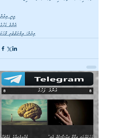
ދީނީ ލިޔުން
އެންމެ ފަހުގެ
ލިޔުން/ ޢިބްރަތްތެރި ވާހަކަ
އެންމެ ފަހުގެ
”ފަހަރެއްގައި ދިމާވާ އިޙްސާސެއް އެއީ
ބުއްދިވެރިޔާގެ މައްޗަށް