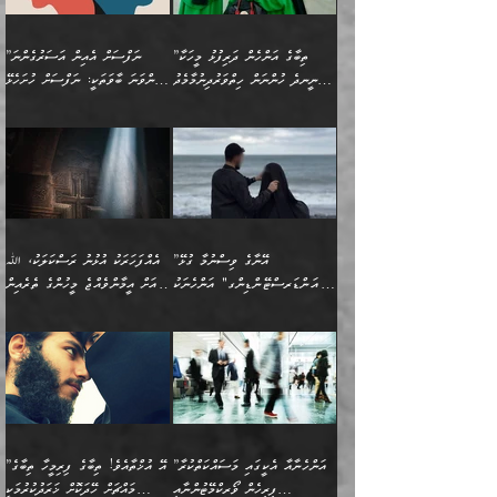
އެޅުމާއި، ދިމާވެދާނޭ ގޮތ
ނަމާދާއި، ރޯދައާއި، ޙައްޖާއި،
އަބޫ މުޙައްމަދު އިބްނު އަބީ
މީސްތަކުންނަށް
އިޙްސާސާއި، މޮޅިވެރިކަމާއި
ޖަމަޢަވެއްޖެނަމަ, އެހިނދުން
ހަ
ޒައިދު އަލްޤައިރަވާނީ
އެނގިގެންވުމަށް
ހިތްހަމަޖެހުމާއި އެނޫންވެސް
ނުބައި ރައުޔު، އަދި ފަހުން
”ތިބާގެ އަންހެން ދަރިފުޅު މީހަކާ
”ނަފްސަށް އެއިން އަސަރުގެންނަ
(386ހ) އެކަލޭގެފާނާ
ނުރުހުންވުމާއި، މީސްތަކުން
ގިނަ ކަންކަމެވެ. މި
ހިތާމަކުރާނޭ ކަންކަން ބުއްދިން
ނީނދެ ހުންނަން ހިތްވަރުދިނުމާމެދު
ތިންވަނަ ބާވަތަކީ: ނަފްސަށް ހުށަހެޅޭ
ވާހަކަދައްކަވަމުން
އޭނާ ނުބައިކޮށްފައި
ޞިފަތަކުން ކަމެއް ނަފްސުގައި
އިޚްތިޔާރުކުރެއެވެ. އަދި
ތިބާ ހުށިޔާރުވެ ޚަބަރުދާރުވާށެވެ!
ކަންކަމެވެ. (ޝުޢޫރުތަކާއި
އެގޮތަށް ތިމަންނާ ހިތްވަރުދެނީ
އެގޮތުން ނަފްސުގެ
އެއްސެވިއެވެ: ”ތިބާ ޢިލްމުލް
އެއްޗެހިކިޔުމަށް ނުރުހުންވުން
އިޙްސާސްތަކެވެ.)
އަބަދުމެ ހަރުލައިގެން
ފަހަރެއްގައި އެފަދަ ބުއްދިއެއް
ކިހިނެއްހެއްޔެވެ؟ އެކަމަށް
ޠަބީޢަތުގައި ލޯބިވުމާއި
ކަލާމްގެ އަހުލުވެރިންގެ
ހުއްދަވެގެންވާކަން
ދާއިމަކަށް ނުހުރެއެވެ. އެކަމަކު
ބަލިކަށިވެ ގަމާރުވެ
ހިތްވަރުދޭން ބޭނުންކުރާ
ނުރުހުންވުމާއި، އުފާވުމާއި
(ޤުރްއާނާއި ސުންނަތް ދޫކޮށް
ބަޔާންކުރުން: ކުރެވޭ ނުބައި
އެކަންކަން ލައިގަނެފައި
ކޮސްވެގެންވާ ކަމަށް ތުހުމަތުވެ
ފެތުރިގެންވާ ފަސް ގޮތެއް
ދެރަވުންވެއެވެ. މިއީ
ބުއްދީގެ ޙުއްޖަތްތަކާއި
ކަންތައް ފޮރުވާ
އަނެއްކާ ފިލ
އަހަރެން ތިބާއަށް ކިޔާދޭނަމެވެ.
ނަފްސުތަކުގައިވާ ޠަބީޢީ
ވިސްނުންތައް ބޭނުންކޮށްގެން
ވަންހަނާކުރުމަކީ
ތިބާގެ އަންހެން ދަރިފުޅަށް
ޞިފަތަކެކެވެ. ނަމަވެސް
ދީނުގެ ކަންކަމުގައި
ދެއްކުންތެރިކަމެއްކަމުގައި
”އޭނާގެ ވިސްނުމާ ގުޅޭ
އެއްފަހަރަކު އުޅުނު ރަސްކަލަކު، ﷲ
އަދި އެކުއްޖާގެ
އެކަންކަން އިންސާނާއަށް
ވާހަކަދައްކާ މީހުންގެ)
ހީކުރާ މީހަކު ހީކޮށްފާނެއެވެ.
"އަންޑަރސްޓޭންޑިންގ" އަންހެނަކު
އަށް އީމާންވެއްޖެ މީހުންގެ ތެރެއިން
މުސްތަޤްބަލަށް އެކަމުގެ
ޖެހޭހިނދު އެއީ ވަޤުތީ ގޮތުން
މަޖްލިސްތަކަށް
އެކަންވަނީ އެހެންނެއް ނޫނެވެ.
ހޯދަން ވަރުބަލިވެގެން އުޅެއެވެ.
މީހަކު އަތުޖެހިއްޖެނަމަ އެމީހަކު
އޭ އަޚާއެވެ! ތިބާއާ އެއްފަދަ
🌴 ހިޝާމު ބްނު އިސްމާޢީލު
ނުރައްކާ ނޭނގިހުރެވެސް ތިބާ
ހުށަހެޅޭ ޞިފަތަކަކަށްވެއެވެ.
ޞަލީބަށް އެރުވުމަށް އަމުރުކުރަމުން
ޙާޒިރުވިންހެއްޔެވެ؟“ އަބޫ
މަނާވެގެންވާކަމަކީ
ފިރިހެނަކާ މެނުވީ ތިބާގެ
(217ހ) ކިޔާދެއްވިއެވެ:
އެކަމަށް ވެއްޓިފައި
ދެން އޭގެ ޠަބީޢީ
ދިޔައެވެ.
ޢުމަރު ވިދާޅުވިއެވެ:
އިންސާނާއަކީ ވަރަޢަވެރި
ވިސްނުމާ އެއްގޮތްވެ
”އެއްފަހަރަކު އުޅުނު
ވެދާނެއެވެ: 1- އާމްދަނީ
މިންގަނޑަށްވުރެ އެޞިފަތައް
”އާނއެކެވެ. އަހަރެން
މީހެއްކަމުގައި މީހުންނަށް
އަންޑަރސްޓޭންޑު
ރަސްކަލަކު، ﷲ އަށް
ހޯދަން މަސައްކަތްކުރުމާއި
ބޭރުވެއްޖެނަމަ, އެހިސާބުން
ދެފަހަރަކު ޙާޒިރުވީމެވެ. ދެން
ދައްކަންވެގެން، އަދި އޭނާއަކީ
ނުވެވޭނެއެވެ. ދެންފަހެ
އީމާންވެއްޖެ މީހުންގެ ތެރެއިން
ވަޒީފާ އަދާކުރުމުގެ ދަރަޖަ
ބުއްދިއަށް އަސަރުކުރެއެވެ.
އެއަށ
ﷲ ދެކެ ބިރުގަންނަ
އަންހެނާއަށް ބަލާއިރު ތިޔަ
މީހަކު އަތުޖެހިއްޖެނަމަ
ބޮޑުކޮށް މަތިކުރުމެވެ.
ޠަބީޢީ އާދައިގެ މިން ތެރޭގައި
”އަންހެނާއާ އެކީގައި މަސައްކަތްކުރާ
”އޭ އުޚްތާއެވެ! ތިބާގެ ފިރިމީހާ ތިބާގެ
ދެމީހުންގެ ގުޅުމަކީ އެކަކު
އެމީހަކު ޞަލީބަށް އެރުވުމަށް
ޚާއްޞަކޮށް ޑޮކްޓަރީކަމާއި
އެޞިފަތައް ހުރިނަމަ,
ފިރިހެން ވޯރކްމޭޓުންނާއި
މައްޗަށް ހޭދަކޮށް ޚަރަދުކުރުމަކީ