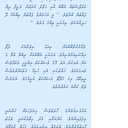
ކަރުދާސްތައް އެބޭބެ އާއި ހަވާލު ކުރަމުން ވަޒީފާ ދިން 
ފަރާތުން ބުންޏެވެ. " މީ އަހަރެންގެ ފަރާތުން ތިބާއަށް ދޭ 
ހަދިޔާއެކެވެ. ތިގެޔަކީ ތިބާގެ ގެޔެވެ. "
ވަޑާންކުރާބޭބެއަށް މިއަޑު އިވުމާއެކު ދެލޯ 
ނިއްކުރިއަށްއެރިއެވެ. އެގެޔަކީ އެބޭބެއަށް ލިބެން އުޅޭ ގެ 
ކަން އެނގުނު ނަމަ ގޭގެ މަސައްކަތް ނިންމީހީ ވަރަށްވެސް 
ރަނގަޅަށެވެ. ހަޔާތުގައި އެޅި ހުރިހާ ގެތަކަށްވުރެވެސް 
ރީތިކޮށް މިގެ ހެދޭތޯ މަސައްކަތް ކުރީމުހެވެ. ނަމަވެސް 
ދެން ކުރާނެ ކަމެއްނެތެވެ.
އަޅުގަނޑުމެންގެ ހާލަތުވެސް ގިނަފަހަރަށް ހުންނަނީ 
މިފަދައިންނެވެ. ކަންކަމާއި މެދު ހިތާމަކުރަނީ ވަގުތު 
ފާއިތުވުމުންނެވެ. އެކަމެއް ނިމުނީމައެވެ. ފަހުން ކުރެވޭނެ 