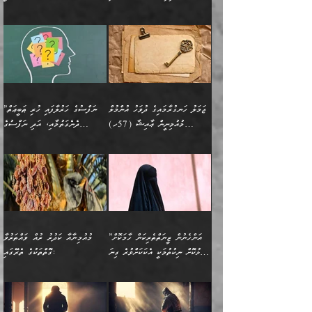
އަނެކަކުގެ ވިސްނުން ފަހުމްވެ
އަމުރުކުރަމުން ދިޔައެވެ. ދެން
އިންޖިނޭރުކަންފަދަ
އެޞިފަތަކަށް އަސަރުކުރުވާ،
ކްލާސްމޭޓުންނަކީ މަރެވެ.
ޢައިބެއް ނޫނެވެ.
ޅިޔަނުންނާއިމެދު ޙަދީޘްގައި
ހަމަ އެގޮތަށް ތިބާގެ
ދޭހަވުމަށްވުރެ މާ މަތީ
ﷲ އަށް އީމާންވާ މީހުންގެ
ވަޒީފާތަކެވެ. އެހެނީ ވަޒީފާ
އޭގެ މައްޗަށް ޙުކުމްކުރާ
އައިސްފައިވަނީ އެއީ މަރު
ބައްޕައާއި، ތިބާގެ ފިރިހެން
ގުޅުމެކެވެ. އެއީ އެކަކު
ތެރެއިން މީހަކު ގެނެވި
އަދާކުރުމުގެ ދަރަޖަ ބޮޑުކޮށް
އެއްޗަކީ ބުއްދިކަމުގައިވެއެވެ.
ކަމުގައިއެވެ. އައުލަވީ
ދަރިފުޅުވެސް ތިބާއަށް
އަނެކަކު ފުރިހަމަކޮށްދޭ
ޞަލީބަށް އެރުވުމަށް
މަތިކުރާ ޒުވާން އަންހެނާ
އެއީ ބުއްދީގައި ޢިލްމާއި،
ޤިޔާސުން އެޙަދީޘްގައި:
ޚަރަދުކޮށްދިނުން ޢައިބަކަށް
ގުޅުމެކެވެ. އެހެންކަމުން،
އަމުރުކުރިހިނދު އޭނާއަށް
ތަޖ
އަންހެނާ ވަޒީފާ އަދާކުރާ
ނުވެއެވެ. އެހުރިހާ
ތިބާގެ ވިސްނުމާއި ޚިޔާލާ
ބުނެވުނެވެ: "ވަޞިއްޔަތެއް
ތަނުގައި އުޅޭ، ފިރިހެނުން
އެންމެންވެސް މުދަލާއި ފައިސާ
އެއްގޮތްވެ ވިސްނޭ އަންހެނަކު
އޮތިއްޔާ ކުރާށެވެ." ދެން އޭނާ
ޖަމަލު ހަނގުރާމައިގެ ދުވަހު އުންމުލް
”ނަފްސުގެ ހަރުލާފައި ހުރި ޠަބީޢަތް
ހިމެނެއެވެ. އެއީ އެމީހުންގެ
އެއްކުރާ މަޤްޞަދެއްކަމުގައި
ހޯދަން ތިބާއަށް ޙާޖަތެއް
ބުނެފިއެވެ: "އަހަރެން
މުއުމިނީން ޢާއިޝާ (57ހ)
ދެނެގަތުމާއި، އަދި ނަފްސުގެ
ވޯރކްމޭޓު އަންހެނާގެ ގާތަށް
ބަލަނީ ތިބާއެވެ. އެގޮތުން
ނުވެއެވެ. ތިބާ ޙާޖަތް
ވަޞިއްޔަތް ކުރާނީ
ނިކުމެވަޑައިގަންނަވަން
އެދުންވެރިކަން ބުއްދިން ވަޒަންކުރުމަށް
”އަންހެނުން ޖިހާދުކުރަން
ނަފްސުގެ ޠަބީޢަތުގެ ހުރި
ވަދެއުޅުން ގިނަވެގެންވާ
ބައްޕަގެ ގާތުގައި: "ތިހާވަރަށް
ޤަޞްދުކުރެއްވިހިނދު އުންމުލް
އެއިން ކުރާ އަސަރު:
ޖެހިގެންވަނީ ތިބާގެ
ކޮންކަމަކަށްހެއްޔެވެ. އަހަރެން
ޖެހޭނެކަމަށްވާނަމަ ﷲ ގެ
ޞިފަތަކަކީ ކޮބައިކަން
ފިރިހެނުންނެވެ. ފަހެ އެމީހުންނީ
ބުރަކޮށް މަސައްކަތްކޮށް
މުއުމިނީން އުންމު ސަލަމާ (61ހ)
ވިސްނުމާއި ޚިޔާލާއެކު ތިބާ
ދުނިޔެއަށް ވެއްދުނީ އަހަރެންގެ
ރަސޫލާ صلى الله عليه
ނޭނގެނީސް، ނަފްސު
އެކަމަނާއަށް ލިޔުއްވިކަމަށް
ޅިޔަނުންނަށްވުރެ އެތައް
ދާއޮހޮރުވަނީ ކީއްވެހޭ"
ބަލައިގަންނަ އަންހެނަކު
ލަފައެއް ނެތިއެވެ. އެތަނުގ
وسلم ކަމަނާއަށް އެކަމަށް
ޝަހުވަތްތައް ނަގައިގަންނަ
ރިވާކުރެވެއެވެ:
ގޮތަކުން ނުރައްކާ ބޮޑު
އަހައިފިނަމަ އޭނާ ބުނާނީ
ހޯދުމެވެ. އެހެނ
ޢަހްދު ހިއްޕެވީހެވެ. ކަމަނާ
ގޮތް ވަޒަންކުރަން ބުއްދިއަށް
ބައެކެވެ. އެގޮތުން މަސައްކަތު
ތިމަންނާގެ ދަރިން
(ރަނގަޅު ސީދާ ގޮތުން)
ކުޅަދާނަނުވެއެވެ.
މާހައުލުގައި އުޅޭ ފިރިހެނުން،
އުފާކޮށްދިނުމަށެވެ. ފިރިމިހާގެ
”އަންހެނުން ޒީނަތްތެރިކަން ހާމަކޮށް
މުއުމިނާއާ ކަދުރު ރުއް ވައްތަރުވާ
ފޭވެއްޖެއެވެ! ފޭވެއްޖެއެވެ!
ނަފްސުތަކުގައިވާ ކޮންމެ
ޅިޔަނުންނާ އެކި ގޮތްގޮތުން
ގާތުން އެހެން އަހައިފިނަމަ
ފާޅުކޮށް ނިކުތުމަކީ އެކަކަށްވުރެ ގިނަ
ގޮތްތަކުގެ ތެރޭގައި:
ރަށްތަކަށް ދަތުރުފަތުރުކޮށް،
ޠަބީޢަތަކުންވެސް، އެތައް
އެއްގޮތްވެ، އަދި އެހެން
ބުނާނީ ތިމަންނާގެ
މީހުން އޭގައި ހިއްސާވާ ފާފައެކެވެ.
ތިބާގެ އަންހެން ދަރިފުޅު
🌴 ﷲ ތަޢާލާ
ކުރިއަށް ނިކުމެއުޅުން
ބައިވަރު ޝަހުވަތްތައް
ގޮތްތަކުން ނުރައްކާ
އަނބިމީހާއާއި ޢާއިލާގެ
ޢައުރަނިވާނުކޮށް، ނުވަތަ
ވަޙީކުރެއްވިއެވެ: ( أَلَمۡ
އެކަލޭގެފާނު ކަމަނާއަށް
އެނަފްސު ބަލައިގަންނަ ގޮތަށް
އިތުރުވެއެވެ. އެ ދެމީހުންގެ
ބޭނުންތައް ފުއްދާ
ޒީނަތް ހާމަކޮށްގެން
تَرَ كَیۡفَ ضَرَبَ