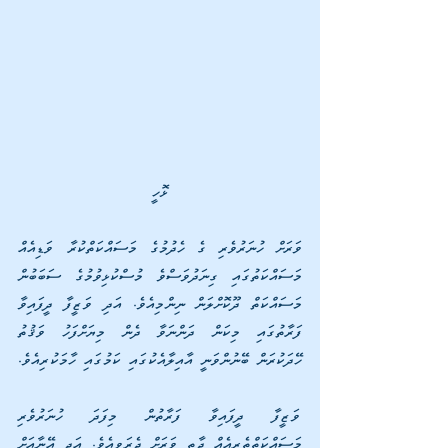
ޅޮހީ
ވަރަށް ހުނަރުވެރި ގެ ހެދުމުގެ މަސައްކަތްކުރާ ވަޑިއެއް 
މަސައްކަތުގައި ގިނަދުވަސްވެ މުސްކުޅިވުމުގެ ސަބަބުން 
މަސައްކަތް ދޫކޮށްލަން ނިންމިއެވެ. އަދި ވަޒީފާ ދީފައިވާ 
ފަރާތުގައި މިކަން ދަންނަވާ ދެން މިޔަށްފަހު ވަޤުތު 
ހޭދަކުރަން ބޭނުންވަނީ އާއިލާއެކުގައި ކަމުގައި ހާމަކުރިއެވެ.
ވަޒީފާ ދީފައިވާ ފަރާތުން މިފަދަ ހުނަރުވެރި 
މަސައްކަތްތެރިއެއް ދާތީ ވަރަށް ދެރަވިއެވެ. އަދި އޭނާއަށް 