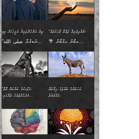
އެމީހެއްގެ ބުއްދި އެމީހަކާ
ވިއްދައިގެން ޢިލްމު ހޯދަން
އަންހެނާއަށް ދިމާވެ ވަރުގަދަ
ނުކުޅެދުމަކުން އަދި އެ ޢިލްމު
"ދުނިޔެމަތީގައި މީހަކަށް
އަޅުކަމުގައި ހީވާގިވެ
އެކުގައިވާ މީހަކީ: އެމީހަކު
އުޅެ އަދި އެކަމުގައި
އިޙްސާސެއް އޭނާއަށް
ޙިފްޡުކޮށް
ލިބޭނެ ހެޔޮ ޞިފަތަކުން
މުރާލިވުން ޞައްޙަ ކަންކަމާއި
ވާހަކަދެއްކުމުގެ ކުރިން
ދެމިހުރުމެވެ. އެހެނީ ދުނިޔޭގެ
އާދެއެވެ. އަދި އެއާއެކު
އެންމެ ފުރަތަމަކަމަކީ
ޞައްޙަ ނުވާ ކަންކަން
އެމީހަކުގެ ފުށުން އެ ނިކުންނަ
ސަބަބުތަކުން އެއްވެސް
އެއަންހެނ
ބުއްދިވެރިކަމެވެ. އަދި އެއީ
ބަޔާންކުރުން: މީހަކު
އެއްޗެއް ފެންނަ މީހާއެވެ.
ސަބަބަކަށް ސާފުކޮށް
”ބުއްދިވެރިޔާ ދައްކާ ވާހަކަތައް،
ތިން އަންހެންދަރިން އެމީހަކަށް ލިބި:
ﷲ ތަޢާލާ އެކަލާނގެ
ރޭއަޅުކަންކުރާ ބަޔަކާއެކުގައި
ދެންފަހެ އެމީހަކުގެ ބުއްދި
ރަނގަޅަށް ވާޞިލުވެވޭހުށީ
🌴 އިބްނު ޙިއްބާނު
”ނަބިއްޔާ صلى الله
އަޅުތަކުންނަށް ދެއްވި އެންމެ
ރޭގަނޑު ހޭދަކޮށްފާނެއެވެ.
ބޭރު ފެންޑާގައި އޮންނަ
އެކަމުގައި ޢިލްމު ސާފުކޮށް
(354ހ) ވިދާޅުވިއެވެ:
عليه وسلم
ހެޔޮ ރަނގަޅު ކަންތަކުންވާ
ދެން އެމީހުން ރޭގަނޑުގެ ގިނަ
މީހަކީ: ވާހަކަތަކެއް ދައްކާފައި
ޚާލިޞްވެގެންނެވެ. އަދި
”ބުއްދިވެރިޔާ ދައްކާ
ޙަދީޘްކުރެއްވިކަމަށް
ކަމެކެވެ. އެހެންކަމުން އެއާ
ވަޤުތު ނަމާދުކޮށްފާނެއެވެ.
ދެން އޭގެ ފަހުން އެނިކުތް
ބުއްދިވެރިޔަކު ވެއްޖެއްޔާ
ވާހަކަތައް، ޞައްޙަކޮށް
ރިވާކުރެވެއެވެ: "ތިން
އިދިކޮޅު ޞިފައެއް
އަނެއްކޮޅުން މީނާގެ ޢާދައަކީ
އެއްޗެ
ނިންމާނޭކަމަކީ: އެމީހަކު
ސަލާމަތުންވާ ހަށިގަނޑެއް
އަންހެންދަރިން އެމީހަކަށް ލިބި:
ޤާއިމުކޮށްގެން ހުރި މީހަކާ
ސާޢަތެއްވަރު އިރުކޮޅެއް
ކުރާކަމަކާ
ސީދާވާހެން ސީދާވާނެއެވެ.
1-ދެން އެކުދިން
އެކުގައި އިށީންދެ އުޅެގެން
ރޭއަޅުކަންކުރުމެވެ. ދެން މީނާ
އަނެއްކޮޅުން ޖާހިލުމީހާ ދައްކާ
އަދަބުވެރިކުރުވާ 2-އަދި
ﷲ ދެއްވި ނިޢުމަތް
(އެމީހުންނާ އެކުގައި
އަހަރެންގެ ބައްޕަގެ ޙިމާރެއް
”ނަފްސުގެ ކަންކަން ރާވާ
ވާހަކަތައް، ބަލިވެފައިވާ
އެކުދިން ކައިވެނިކުރުވާ 3-
ގަޑުބަޑުކޮށް
ރޭކުރާއިރު) އެމީހުންނާ
ގެއްލުނެވެ.
ބެލެހެއްޓުމުގެ ތެރޭގައި:
ހަށިގަނޑެއް އެގޮތްމިގޮތްވާހެން
އަދި އެކުދިންނަށް ހެޔޮކޮށް
ހުތުރުނުކުރާހުއްޓެވެ...
އެއްގޮތްވެއެވެ. ނުވަތަ އެމީހުން
މަގުފުރެދިފައިވާ ބަޔަކުގެ ކިބައިގައިވާ
🌱 ޖަޢުފަރު ބްނު މުޙައްމަދު
އެމީހުންގެ މަގުފުރެދުމާއި
ފުށޫއަރާ އިދިކީލަވާނެއެވެ. އަދި
ހިތައިފިނަމަ ފަހެ އެމީހަކަށްވަނީ
މޮޅެތި ރިވެތި ކަންކަމަށް ބަލާ
ބުއްދިއާއި ވިސްނުންތެރިކަން
ރޯދަ ހިފާއިރު މީނާވެސް
(148ހ) ކިޔާދެއްވިއެވެ:
އެމޮޅެތި ކަންކަމާ ގުޅުމެއް
ވިސްނުން ދިގު ނުކުރުންވެއެވެ.
ބުއްދިވެރިޔާގެ ބަސްތައް އެއީ
ސުވަރުގެއެވެ." 📖 ސުނަނު
އިތުރުކޮށްދޭނެ ކަމަކީ: އޭނާފަދަ
އެމީހުންނާއެކު ރޯދަހިފައެވެ.
”އަހަރެންގެ ބައްޕަގެ ޙިމާރެއް
ނުވެއެވެ. އެހެނީ ނަފްސަކީ
ކިތަންމެ މަދު
އަބީ ދާވޫދު 📖 ފަހެ ތިބާގެ
(އެހެން ބުއްދިވެރިންނާ)
އެމީހުން
ގެއްލުނެވެ. ދެން ބައްޕަ
ވަޒަންހަމަވާ އެއްޗެއް ނޫނެވެ.
ބަސްތަކެއްވިޔަސް އޭގެ ޤަދަރު
އަންހެން ދަރިން
ގާތްވުމާއި، އެއާ އިދިކޮޅު އިދ
ވިދާޅުވިއެވެ: ”ﷲ ތަޢާލާ
ނަފްސު ކަންކަން
ބޮޑުވެގެންވެއެވެ. އެއީ
ކައިވެނިކުރުވުމުގައި