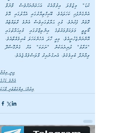
ކުޑަ" މިޖުމްލަ އިވުމާއެކު އަހަރެންނަށްވެސް ވާނުވާ 
އެންގެންފެށި ކަހަލައެވެ. ބޭއިޚްތިޔާރުގައި އެޙާލުގައި އޮވެ 
ރޮވެން ފެށުނެވެ. މުޅި ޙަޔާތުގައިވެސް އެންމެ ރާތައްޓެއް 
ބޯލީތީ މަލަކަލްމައުތުގެ އިންތިޒާރުގައި މުޅިޙަޔާތުގައި 
އޮންނަންޖެހުނީއެވެ. މިއީ ހާދަ އެހެންކަހަލަ ބުއިމެއްތާއެވެ. 
"އަރާމު" ދުނިޔެއަކުން "ނަރަކަ" އަށް ގެންގޮސްދޭ 
ވިޔާނުދާ ބުއިމެކެވެ. އެނގުނުއިރު މާލަސްވެއްޖެއެވެ.
ދީނީ ލިޔުން
އެންމެ ފަހުގެ
ލިޔުން/ ޢިބްރަތްތެރި ވާހަކަ