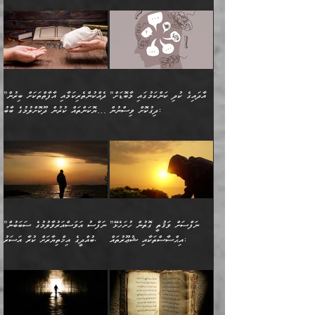
🔅 ބަކްރު ބްނު ޢަބްދި ﷲ
ނަފްސަށް ހުށަހެޅިގެން އަންނަ
ދެން ކޮން އެއްޗެއްތޯއެވެ؟“
ހުތުރުކަން ހަނދާން
މައްޗަށް ސީދާވިހިނދު، ހެދުން
ރަނގަޅުކޮށް ޖަރީކޮށްދޭ
އަލްމުޒަނީ (108ހ)
އެކި ވައްތަރުގެ
ވިދާޅުވިއެވެ: ”ރިވެތި ރަނގަޅު
ނައްތާލައެވެ. އަނެއްކޮޅުން
ބޮނޑިކޮށްލައްވާފައި، އުޑާއި
ކަމެކެވެ. އެއީ (ޙަޤީޤަތުގައި)
ކިޔާދެއްވިއެވެ: ”އަހަރެން
އިޙްސާސްތަކުގެ ބާރުމިން ހުރި
އަދަބެކެވެ.“ ދެންނެވުނެވެ:
އެމީހަކުގެ މޫނުމަތި ރީތިވެ،
ދިމާލަށް އިސްތަށިފުޅު
އެ ދެކަންތަކުގެ ދ
އެއްފަހަރަކު ގެއިން
މިންވަރަކުން އިންސާނާގެ
”އެކަން ނެތްނަމަ ދެން
އެކަމަކު ވިސްނުން ކޮށި
ނިކުމެގެންދަނިކޮށް އެއްޗެހި
ޠަބީޢަތަށް އަސަރުކުރެއެވެ...
ކޮންކަމެއްތޯއެވެ؟“
ވެއްޖެނަމަ, އޭނާގެ ނަފްސުގެ
އުފުލުމުގެ މަސައްކަތްކުރާ
ދެން އެއަށްފަހު އެ ޠަބީޢަތުން
ވިދާޅުވިއެވެ: ”އޭނާ
އުނިކަމާހުރެ މޫނުމަތީގެ ހުރި
”އާދައިގެ ކުދި ކަންކަމުގައި މާބޮޑަށް
”ދެއްކުންތެރިކަމާއި އާފާތްތަކަށް ބިރުން
މީހަކާ ދިމާވިއެވެ. އޭނާގެ
ބުއްދިއަށް އަސަރުކުރެއެވެ...
މަޝްވަރާއަށް އަހާނޭ ރަނގަޅު
ރީތިކަން ދާހުއްޓެވެ.
ދިގުކޮށް ވިސްނުން:
ހެޔޮކަންތައް ކުރުން ދޫކޮށްލުމުގެ ބާބު
ސާމާނު އޭރު
މިއަސަރުކުރުމުގެ އަޞްލުގެ
ޞާލިޙު އަޚެކެވެ.“
އެހެންކަމުން ވިސްނުންތެރި
ބަޔާންކުރުން:
އެކަމެއްގައި އެހާ ދިގުކޮށް
🌴 އިބްނުލް ޖައުޒީ
އުފުލަމުންދިޔައެވެ. އޭރު އޭނާ
ފެށުން އައި ގޮތަކީ:
ދެންނެވުނެވެ: ”އެގޮތަށް
މީހާގެ އަތުގައި އެއްޗެއް
ވިސްނުން ޙައްޤުނުވާ
(597ހ) ވިދާޅުވިއެވެ:
ކިޔަމުންދިޔައެވެ: «الْحَمْدُ
ޞައްޙަކޮށްވާ ޠަބީޢަތެއް
ނެތްނަމަ ދެން
ނެތަސް ކަންބޮޑުވެ
ކަންކަމުގައި މާބޮޑަށް
”ދެއްކުންތެރިކަމާއި
لِله، أسْتَغْفِرُ الله»
ބަދަލުކޮށްލާ ގޮތަށް އައި
ކޮންކަމެއްތޯއެވެ؟“
ހިތާމަކުރުމެއް ނެތެވެ. އެހެނީ
ވިސްނުމަކީ ބައްޔެކެވެ.
އާފާތްތަކަށް ބިރުން
އެވެ. އެއަށްވުރެ އިތުރަށް
ލޯބިވާކަހަލަ އިޙްސާސެކެވެ.
ވިދާޅުވިއެވެ: ”ދިގުކޮށް
ބުއްދިވެރިޔާއަށް ތަނ
ފަހަރެއްގައި މިހެންވަނީ
ހެޔޮކަންތައް ކުރުން
އެއްޗެއް ނުކިޔައެވެ. ދެން
ދެން އެ ޠަބީޢަތުން ބުއްދިއަށް
މުހިއްމު ކަންކަމާއި އަދި
ދޫކޮށްލުމުގެ ބާބު
އޭނާ ވަކިތަނަކަށް ދިޔައެވެ.
އަސަރުކުރީއެވެ. ޝަރީޢަތުގައި
”ނަފްސަށް ވަޤުތީ ގޮތުން ހުށަހެޅޭ
”ނަފްސު އަވަސްއަރުވާލުމުގެ ސަބަބުން
މުހިއްމު ނޫންކަންކަމާމެދުވެސް
ބަޔާންކުރުން: ދަންނާށެވެ!
ދެން އޭނާގެ ބުރަކަށީގައި ހުރި
ލޯބިވެވޭކަހަލަ އިޙްސާސްތައް
އިޙްސާސްތަކާއި ޝުޢޫރުތައް:
ބުއްދީގެ އިޚްތިޔާރަށް ކުރާ އަސަރު.
މާބޮޑަށް ސަމާލުވެގެން
މީސްތަކުންގެ ތެރޭގައި،
ސާމާނުތައް ބަހައްޓަންދެން
ގެނައުން މަނައެއް ނުކުރެއެވެ.
ނަފްސަށް ބައިވަރު ވަޤުތީ
ބައެއް ނަފްސުތަކުގެ
ހުށިޔާރުވެގެން އުޅޭ ބައެއް
ދެއްކުންތެރިއަކަށް ވެދާނޭކަމަށް
އަހަރެން ހުރީމެވެ. ދެން
މިސާލަކަށް ބެލުމުގެ
ޞިފަތަކާއި އިޙްސާސްތައް
ޠަބީޢަތުގައި
ނަފްސުތަކުގެ ސަބަބުން
ބިރުން ހެޔޮ ޢަމަލުކުރުން
ބުނެފީމެވެ: "މި ނޫން އެއްޗެއް
ލައްޒަތެވެ. އެކަމަކު
ލިބިގެންވެއެވެ. އެއީ
އަވަސްއަރުވާލުންވެއެވެ. ދެން
ބުއްދިއަށް ކުރާ
ދޫކޮށްލާ މީހުންވެއެވެ. އެއީ
ކިޔަން ތިބާއަށް ރަނގަޅަށް ނ
ޝަރީޢަތުން އެއ
ނަފްސުގައި ހިފެހެއްޓިގެންވާ
ކުޑަ ވަޤުތުކޮޅެއްގެ ތެރޭގައި