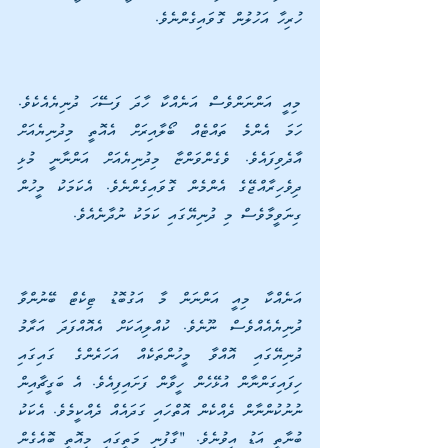
ހުރިހާ އަހުލުން ގޮވައިގެންނެވެ.
މިއީ އަންނަންވެސް އަނެއްކާ ހާދަ ފަސޭހަ ދުނިޔެއެކެވެ. 
ހަމަ އެންމެ ތައްޓެއް ބޯލާއިރަށް އެއޮތީ މިދުނިޔެއަށް 
އާދެވިފައެވެ. ވެގެންވަންޏާ މިދުނިޔެއަށް އަންނާނީ މުޅި 
ދިވެހިރާއްޖޭގެ އެންމެން ގޮވައިގެންނެވެ. އެކަމަކު މީހުން 
ގިނަވީމާވެސް މި ދުނިޔޭގައި ކަމަކު ނުދާނެއެވެ.
އަނެއްކާ މިއީ އަންނަން މާ އަގުބޮޑު ޓިކެޓް ބޭނުންވާ 
ދުނިޔެއެއްވެސް ނޫނެވެ. ކުއްލިއަކަށް އެއޮއްފަދަ އަރާމު 
ދުނިޔޭގައި އޮއްވާ މީހުންތަކެއް އަހަރެންގެ ގައިގައި 
ހިފައިގަންނާން އުޅޭހެން ހީވާން ފަށައިފިއެވެ. އެ ބަގީޗާއިން 
ނުނުކުންނާން ދެއްކެން އޮތްހައި ގަދައެއް ދެއްކީމެވެ. އެކަކު 
ބުނާތީ އަޑު އިވުނެވެ. "ގާފުނި މަތީގައި މިއޮތީ ބޮއެގެން 