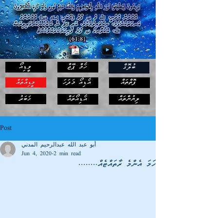
ހޯމް ޕޭޖް
ވީޑިއޯ
ބުލޮގް
ފޮތްތައް
އޯޑިއޯ މަދަހަ
މީޑިއާތައް
ޚަބަރު
ލިޔުންތައް
އޯޑިއޯތައް
Post
أبو عبد الله عبدالرحيم المدني
Jun 4, 2020
2 min read
ހަމަ އެންމެ ރާތައްޓެއް........