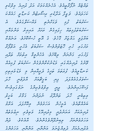
ތައްޓެއް ނުފޯރާތީއެވެ. އެހެނެއްކަމަކު އަދު ދުނިޔެ މިލްކުވި 
ކަހަލައެވެ. ވަޒީފާ އަދާކުރި ރިސޯރޓުން ކަނޑާލީ ހައެއްކަ 
ސަރުބަތު ފުޅި ވަގަށްނެތި މައްސަލާގައެވެ. އެ 
ސަރުބަތުފުޅިތައް ހިފައިގެން ރަށަށް އައިއިރު މަންމައާއި 
ބައްޕަވީ ޙައްޖަށް ގޮހެވެ. ގެ އޮތީ ހުސްކޮށެވެ. އަނެއްކާ 
ރަށުގައި ހުރި ހޮޓަލުންވެސް ސަރުބަތު އެހުރީ އަތްފޯރާ 
ފަށުގައި ގަންނަން ލިބޭށެވެ. އެހެންވީމާ އިތުރަށް ތަދާއި 
ވޭނުގެ ދުނިޔެއްގައި މަޑުނުކުރާންވެގެން ސަރުބަތު ފުޅިއެއް 
ކަނޑާލީއެވެ. ފުރަތަމަ ތަށީގެ ޛަރީއާއިން މި މަޑުމައިތިރި 
ސުވަރުގެއެއްފަދަ ފިނި ބަގީޗާއަށް އާދެވުނީ ހާދަ 
ފަސޭހައިންނެވެ. ދީނީ ޢިލްމުވެރިންގެ ނަމުގައިވެސް 
މިތިބެނީ ހާދަ ތަންދޮރު ނުދަންނަ ގަމާރު ބަޚީލު 
ބައެއްތާއެވެ. އެމީހުން އަހަރެމެން މިއޮށްފަދަ އަރާމު 
ދުނިޔެއަށް އަޔަނުދެނީ މިދުނިޔޭގެ މަތިވެރި ނިޢުމަތެއް 
އަހަރެމެންނަށް ލިބިނުދޭންވެގެންނެވެ. އާއެކެވެ. ދެން 
އެދުނިޔެއަށް ދެވިއްޖެނަމަ އަންނާނީ އަންނާނީ އަހަރެންގެ 