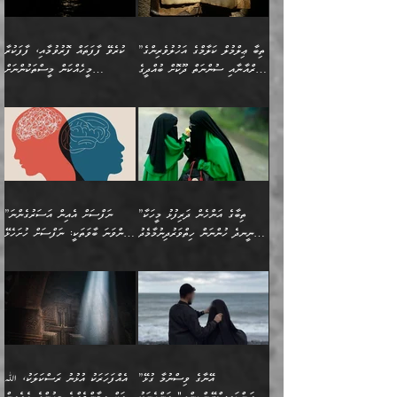
އަސަރުންކަމުގައި ވެދާނެއެވެ.
ގޯހެކެވެ. އަދި ޝައިޠާނާއަށް
ލާޒިމް ޠަބީޢަތުގެ ތެރޭގައިވާ
ބުއްދި ލައްވާ ނުރައްކާތެރި
އެފަދަ ކަންކަމާމެދު ވިސްނާ
ވެވޭ އެއްބަސްވުމެކެވެ.
ކަންކަމެއް ނޫނެވެ. ނަމަވެސް
ޤަރާރުތައް ނިންމާ،
ފިކުރުކުރުން މާބޮޑަށް
އެކަމަކު އޭގައި އަހަރުމެން
”ތިބާ ޢިލްމުލް ކަލާމްގެ އަހުލުވެރިންގެ
ކުރެވޭ ފާފަތައް ފޮރުވުމާއި، ފާފަކުރާ
އެއީ ހުށަހެޅި ލައިގަންނަ
އިޚްތިޔާރުކުރަން އެނަފްސު
ދިގުލައިފިނަމަ, ފުރިހަމަ ކުރުން
ތަފްޞީލުކޮށް ބުނަމެވެ.
(ޤުރްއާނާއި ސުންނަތް ދޫކޮށް ބުއްދީގެ
މީހެއްކަން މީސްތަކުންނަށް
ކަންކަމެވެ. މިސާލަކަށް:
ބޭނުންވެއެވެ. ދެން ނަފްސަށް
ޙައްޤުވާ ކަންކަން
ހެޔޮކަންތައް ބެހިގެންދަނީ:
ޙުއްޖަތްތަކާއި ވިސްނުންތައް
އެނގިގެންވުމަށް ނުރުހުންވުމާއި،
އަބޫ ޢުމަރު އަޙްމަދު ބްނު
🌴 އިބްނުލް ޖައުޒީ
ހިތާމަޔާއި އުފަލާއި،
އޭގެ އަވަސްއަރުވާލުމާއި،
ބޭނުންކޮށްގެން ދީނުގެ ކަންކަމުގައި
މީސްތަކުން އޭނާ ނުބައިކޮށްފައި
ފުރިހަމަކުރުން މަނާކުރާ
🔹ސީދާ އެކަމުގައި
މުޙައްމަދު އަލްމާލިކީ
(597ހ) ވިދާޅުވިއެވެ:
ކަންބޮޑުވުމާއި
އަނެއްކޮޅުން ބުއްދި
ވާހަކަދައްކާ މީހުންގެ) މަޖްލިސްތަކަށް
އެއްޗެހިކިޔުމަށް ނުރުހުންވުން
ކަމެއްކަމުގައި:
(ދުނިޔަވީ) ލައްޒަތެއް ނެތް
(429ހ)، ބަޣުދާދުން
”ކުރެވޭ ފާފަތައް ފޮރުވުމާއި،
ޙާޒިރުވިންހެއްޔެވެ؟“
ހުއްދަވެގެންވާކަން ބަޔާންކުރުން:
ހިތްފަސޭހަވުމާއި،
މަޝްޣޫލުކޮށްލާފަދަ އެހެރަ
ރައްކާތެރިކަމުގެ ފިޔަވަޅުތައް
ކަންކަމެވެ. މިސާލަކަށް
ޤައިރަވާނުގެ ރަށަށް އައިހިނދު
ފާފަކުރާ މީހެއްކަން
ބިރުވެރިކަމާއި އަމާންކަމުގެ
އިޙްސާސްތަކާއި ޝުޢޫރުތައް
އެޅުމާއި، ދިމާވެދާނޭ ގޮތ
ނަމާދާއި، ރޯދައާއި، ޙައްޖާއި،
އަބޫ މުޙައްމަދު އިބްނު އަބީ
މީސްތަކުންނަށް
އިޙްސާސާއި، މޮޅިވެރިކަމާއި
ޖަމަޢަވެއްޖެނަމަ, އެހިނދުން
ހަ
ޒައިދު އަލްޤައިރަވާނީ
އެނގިގެންވުމަށް
ހިތްހަމަޖެހުމާއި އެނޫންވެސް
ނުބައި ރައުޔު، އަދި ފަހުން
”ތިބާގެ އަންހެން ދަރިފުޅު މީހަކާ
”ނަފްސަށް އެއިން އަސަރުގެންނަ
(386ހ) އެކަލޭގެފާނާ
ނުރުހުންވުމާއި، މީސްތަކުން
ގިނަ ކަންކަމެވެ. މި
ހިތާމަކުރާނޭ ކަންކަން ބުއްދިން
ނީނދެ ހުންނަން ހިތްވަރުދިނުމާމެދު
ތިންވަނަ ބާވަތަކީ: ނަފްސަށް ހުށަހެޅޭ
ވާހަކަދައްކަވަމުން
އޭނާ ނުބައިކޮށްފައި
ޞިފަތަކުން ކަމެއް ނަފްސުގައި
އިޚްތިޔާރުކުރެއެވެ. އަދި
ތިބާ ހުށިޔާރުވެ ޚަބަރުދާރުވާށެވެ!
ކަންކަމެވެ. (ޝުޢޫރުތަކާއި
އެގޮތަށް ތިމަންނާ ހިތްވަރުދެނީ
އެގޮތުން ނަފްސުގެ
އެއްސެވިއެވެ: ”ތިބާ ޢިލްމުލް
އެއްޗެހިކިޔުމަށް ނުރުހުންވުން
އިޙްސާސްތަކެވެ.)
އަބަދުމެ ހަރުލައިގެން
ފަހަރެއްގައި އެފަދަ ބުއްދިއެއް
ކިހިނެއްހެއްޔެވެ؟ އެކަމަށް
ޠަބީޢަތުގައި ލޯބިވުމާއި
ކަލާމްގެ އަހުލުވެރިންގެ
ހުއްދަވެގެންވާކަން
ދާއިމަކަށް ނުހުރެއެވެ. އެކަމަކު
ބަލިކަށިވެ ގަމާރުވެ
ހިތްވަރުދޭން ބޭނުންކުރާ
ނުރުހުންވުމާއި، އުފާވުމާއި
(ޤުރްއާނާއި ސުންނަތް ދޫކޮށް
ބަޔާންކުރުން: ކުރެވޭ ނުބައި
އެކަންކަން ލައިގަނެފައި
ކޮސްވެގެންވާ ކަމަށް ތުހުމަތުވެ
ފެތުރިގެންވާ ފަސް ގޮތެއް
ދެރަވުންވެއެވެ. މިއީ
ބުއްދީގެ ޙުއްޖަތްތަކާއި
ކަންތައް ފޮރުވާ
އަނެއްކާ ފިލ
އަހަރެން ތިބާއަށް ކިޔާދޭނަމެވެ.
ނަފްސުތަކުގައިވާ ޠަބީޢީ
ވިސްނުންތައް ބޭނުންކޮށްގެން
ވަންހަނާކުރުމަކީ
ތިބާގެ އަންހެން ދަރިފުޅަށް
ޞިފަތަކެކެވެ. ނަމަވެސް
ދީނުގެ ކަންކަމުގައި
ދެއްކުންތެރިކަމެއްކަމުގައި
”އޭނާގެ ވިސްނުމާ ގުޅޭ
އެއްފަހަރަކު އުޅުނު ރަސްކަލަކު، ﷲ
އަދި އެކުއްޖާގެ
އެކަންކަން އިންސާނާއަށް
ވާހަކަދައްކާ މީހުންގެ)
ހީކުރާ މީހަކު ހީކޮށްފާނެއެވެ.