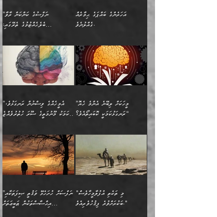
އެކުގައި އިށީންދެ އުޅެގެން
ރޭއަޅުކަންކުރުމެވެ. ދެން މީނާ
އަނެއްކޮޅުން ޖާހިލުމީހާ ދައްކާ
އަދަބުވެރިކުރުވާ 2-އަދި
ﷲ ދެއްވި ނިޢުމަތް
(އެމީހުންނާ އެކުގައި
އަހަރެންގެ ބައްޕަގެ ޙިމާރެއް
”ނަފްސުގެ ކަންކަން ރާވާ
ވާހަކަތައް، ބަލިވެފައިވާ
އެކުދިން ކައިވެނިކުރުވާ 3-
ގަޑުބަޑުކޮށް
ރޭކުރާއިރު) އެމީހުންނާ
ގެއްލުނެވެ.
ބެލެހެއްޓުމުގެ ތެރޭގައި:
ހަށިގަނޑެއް އެގޮތްމިގޮތްވާހެން
އަދި އެކުދިންނަށް ހެޔޮކޮށް
ހުތުރުނުކުރާހުއްޓެވެ...
އެއްގޮތްވެއެވެ. ނުވަތަ އެމީހުން
މަގުފުރެދިފައިވާ ބަޔަކުގެ ކިބައިގައިވާ
🌱 ޖަޢުފަރު ބްނު މުޙައްމަދު
އެމީހުންގެ މަގުފުރެދުމާއި
ފުށޫއަރާ އިދިކީލަވާނެއެވެ. އަދި
ހިތައިފިނަމަ ފަހެ އެމީހަކަށްވަނީ
މޮޅެތި ރިވެތި ކަންކަމަށް ބަލާ
ބުއްދިއާއި ވިސްނުންތެރިކަން
ރޯދަ ހިފާއިރު މީނާވެސް
(148ހ) ކިޔާދެއްވިއެވެ:
އެމޮޅެތި ކަންކަމާ ގުޅުމެއް
ވިސްނުން ދިގު ނުކުރުންވެއެވެ.
ބުއްދިވެރިޔާގެ ބަސްތައް އެއީ
ސުވަރުގެއެވެ." 📖 ސުނަނު
އިތުރުކޮށްދޭނެ ކަމަކީ: އޭނާފަދަ
އެމީހުންނާއެކު ރޯދަހިފައެވެ.
”އަހަރެންގެ ބައްޕަގެ ޙިމާރެއް
ނުވެއެވެ. އެހެނީ ނަފްސަކީ
ކިތަންމެ މަދު
އަބީ ދާވޫދު 📖 ފަހެ ތިބާގެ
(އެހެން ބުއްދިވެރިންނާ)
އެމީހުން
ގެއްލުނެވެ. ދެން ބައްޕަ
ވަޒަންހަމަވާ އެއްޗެއް ނޫނެވެ.
ބަސްތަކެއްވިޔަސް އޭގެ ޤަދަރު
އަންހެން ދަރިން
ގާތްވުމާއި، އެއާ އިދިކޮޅު އިދ
ވިދާޅުވިއެވެ: ”ﷲ ތަޢާލާ
ނަފްސު ކަންކަން
ބޮޑުވެގެންވެއެވެ. އެއީ
ކައިވެނިކުރުވުމުގައި
އަހަރެންނަށް އޭތި އަނބުރާ
މަސްހުނިކޮށްލައެވެ. އެގޮތުން
ފާފަވެރިޔާގެ ކުރިމަތިލުން
ފަރުވާކުޑަކޮށް، ޢާއިލާއެއް
”މީހަކަށް ލިބޭނެ އެންމެ ހެޔޮ
”އެމީހެއްގެ ވިސްނުން ރަނގަޅުވެ،
ރައްދުކުރައްވައިފިނަމަ ފަހެ
މީހަކު ބުރު ސޫރަ ރީތި
ކިތަންމެ ކުޑަކަމެއްވިޔަސް
ބިނާކޮށް ކައިވެންޏެއް
ރަނގަޅުކަމަކީ ކޮބައިތޯއެވެ؟“
އެކަމަކު މޫނުމަތީގެ ސޫރަ ހުތުރުވެއްޖެ
އެކަލާނގެ ރުއްސަވާނޭ
ފުރިހަމަ، މުދާތައް
މީހާ,
އޭގެ މުޞީބާތް ބޮޑުވެގެންވާ
ޤާއިމުކުރުން ދޫކޮށްފައި
🪨 އިބްނުލް މުބާރަކު
☘️ އިބްނު ޙިއްބާނު
ޙަމްދުގެ ބަސްތަކަކުން
ތަނަވަސްވެ، އެކަމަކު އެއާއެކު
ގޮތަށެވެ. އަދި ބުއްދިވެރިކަމުގެ
ކިޔެވުމާއި އެހެން
(181ހ) އަށް ދެންނެވުނެވެ:
(354ހ) ވިދާޅުވިއެވެ:
އަހަރެން އެކަލާނގެއަށް
ޢަޤީދާއާއި ފިކުރު ފުރެދިގެންވާ
ތެރޭގައި: އެއްވެސް ކަ
މަޤްޞަދުތަކުގައި އެކުދިން
”މީހަކަށް ލިބޭނެ އެންމެ ހެޔޮ
”އެމީހެއްގެ ވިސްނުން
ޙަމްދުކުރާހުށީމެވެ.“ ދެން މާ
މީހަކަށް ވެދާނެއެވެ. ދެން
މަޝްޣޫލުކުރުވުމާމެދު ތިބާ
ރަނގަޅުކަމަކީ ކޮބައިތޯއެވެ؟“
ރަނގަޅުވެ، އެކަމަކު
ގިނައިރެއް ނުވެ އޭގެ
މިފަދަ މީހަކުގެ ރީތިކަމާއި
ނަމަނަމަ ސަމާލުވެ
ވިދާޅުވިއެވެ: ”އޭނާގެ
މޫނުމަތީގެ ސޫރަ ހުތުރުވެއްޖެ
އަސްދާނުގޮނޑިއާއި ލަގަނާއި
އޭނާގެ މޮޅެތި ތަކެއްޗަށްޓަކައި
ކިބައިގައިވާ ފުރާ ފުރިހަމަ
މީހާ, ފަހެ އޭނާގެ ނަފްސުގެ
އެކީގައި އޭތި ގެނެވުނެވެ.
ބެލުމަކީ: އޭނާގެ ޢަޤީދާއާއި
"މި ތަކެތި އުފުލާމީހާވެސް
”ނަފްސަށް ހުށަހެޅޭ ވަޤުތީ ޞިފަތަކާއި
ބުއްދިއެވެ.“ ދެންނެވުނެވެ:
(ބުއްދިއާއި ވިސްނުމުގެ)
ދެން އެކަލޭގެފާނު އެއަށް
ޤަބޫލުކުރާ ގޮތްތަކާއި
ބަކުރަށްވުރެ ފިޤުހުވެރިއެވެ."
އިޙްސާސްތަކުން ޠަބީޢަތަށް
”އެގޮތަށް ލިބިގެންނުވިނަމަ
ހެޔޮކަމުން އޭނާގެ މޫނުގެ
ސަވާރުވިއެވެ. އަދި އޭގެ
ފިކުރުވެސް ނަފްސަށް
އަސަރުކުރުން: