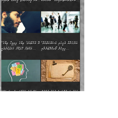
"އަންޑަރސްޓޭންޑިންގ" އަންހެނަކު
އަށް އީމާންވެއްޖެ މީހުންގެ ތެރެއިން
މުސްތަޤްބަލަށް އެކަމުގެ
ޖެހޭހިނދު އެއީ ވަޤުތީ ގޮތުން
މަޖްލިސްތަކަށް
އެކަންވަނީ އެހެންނެއް ނޫނެވެ.
ހޯދަން ވަރުބަލިވެގެން އުޅެއެވެ.
މީހަކު އަތުޖެހިއްޖެނަމަ އެމީހަކު
އޭ އަޚާއެވެ! ތިބާއާ އެއްފަދަ
🌴 ހިޝާމު ބްނު އިސްމާޢީލު
ނުރައްކާ ނޭނގިހުރެވެސް ތިބާ
ހުށަހެޅޭ ޞިފަތަކަކަށްވެއެވެ.
ޞަލީބަށް އެރުވުމަށް އަމުރުކުރަމުން
ޙާޒިރުވިންހެއްޔެވެ؟“ އަބޫ
މަނާވެގެންވާކަމަކީ
ފިރިހެނަކާ މެނުވީ ތިބާގެ
(217ހ) ކިޔާދެއްވިއެވެ:
އެކަމަށް ވެއްޓިފައި
ދެން އޭގެ ޠަބީޢީ
ދިޔައެވެ.
ޢުމަރު ވިދާޅުވިއެވެ:
އިންސާނާއަކީ ވަރަޢަވެރި
ވިސްނުމާ އެއްގޮތްވެ
”އެއްފަހަރަކު އުޅުނު
ވެދާނެއެވެ: 1- އާމްދަނީ
މިންގަނޑަށްވުރެ އެޞިފަތައް
”އާނއެކެވެ. އަހަރެން
މީހެއްކަމުގައި މީހުންނަށް
އަންޑަރސްޓޭންޑު
ރަސްކަލަކު، ﷲ އަށް
ހޯދަން މަސައްކަތްކުރުމާއި
ބޭރުވެއްޖެނަމަ, އެހިސާބުން
ދެފަހަރަކު ޙާޒިރުވީމެވެ. ދެން
ދައްކަންވެގެން، އަދި އޭނާއަކީ
ނުވެވޭނެއެވެ. ދެންފަހެ
އީމާންވެއްޖެ މީހުންގެ ތެރެއިން
ވަޒީފާ އަދާކުރުމުގެ ދަރަޖަ
ބުއްދިއަށް އަސަރުކުރެއެވެ.
އެއަށ
ﷲ ދެކެ ބިރުގަންނަ
އަންހެނާއަށް ބަލާއިރު ތިޔަ
މީހަކު އަތުޖެހިއްޖެނަމަ
ބޮޑުކޮށް މަތިކުރުމެވެ.
ޠަބީޢީ އާދައިގެ މިން ތެރޭގައި
”އަންހެނާއާ އެކީގައި މަސައްކަތްކުރާ
”އޭ އުޚްތާއެވެ! ތިބާގެ ފިރިމީހާ ތިބާގެ
ދެމީހުންގެ ގުޅުމަކީ އެކަކު
އެމީހަކު ޞަލީބަށް އެރުވުމަށް
ޚާއްޞަކޮށް ޑޮކްޓަރީކަމާއި
އެޞިފަތައް ހުރިނަމަ,
ފިރިހެން ވޯރކްމޭޓުންނާއި
މައްޗަށް ހޭދަކޮށް ޚަރަދުކުރުމަކީ
އަނެކަކުގެ ވިސްނުން ފަހުމްވެ
އަމުރުކުރަމުން ދިޔައެވެ. ދެން
އިންޖިނޭރުކަންފަދަ
އެޞިފަތަކަށް އަސަރުކުރުވާ،
ކްލާސްމޭޓުންނަކީ މަރެވެ.
ޢައިބެއް ނޫނެވެ.
ޅިޔަނުންނާއިމެދު ޙަދީޘްގައި
ހަމަ އެގޮތަށް ތިބާގެ
ދޭހަވުމަށްވުރެ މާ މަތީ
ﷲ އަށް އީމާންވާ މީހުންގެ
ވަޒީފާތަކެވެ. އެހެނީ ވަޒީފާ
އޭގެ މައްޗަށް ޙުކުމްކުރާ
އައިސްފައިވަނީ އެއީ މަރު
ބައްޕައާއި، ތިބާގެ ފިރިހެން
ގުޅުމެކެވެ. އެއީ އެކަކު
ތެރެއިން މީހަކު ގެނެވި
އަދާކުރުމުގެ ދަރަޖަ ބޮޑުކޮށް
އެއްޗަކީ ބުއްދިކަމުގައިވެއެވެ.
ކަމުގައިއެވެ. އައުލަވީ
ދަރިފުޅުވެސް ތިބާއަށް
އަނެކަކު ފުރިހަމަކޮށްދޭ
ޞަލީބަށް އެރުވުމަށް
މަތިކުރާ ޒުވާން އަންހެނާ
އެއީ ބުއްދީގައި ޢިލްމާއި،
ޤިޔާސުން އެޙަދީޘްގައި:
ޚަރަދުކޮށްދިނުން ޢައިބަކަށް
ގުޅުމެކެވެ. އެހެންކަމުން،
އަމުރުކުރިހިނދު އޭނާއަށް
ތަޖ
އަންހެނާ ވަޒީފާ އަދާކުރާ
ނުވެއެވެ. އެހުރިހާ
ތިބާގެ ވިސްނުމާއި ޚިޔާލާ
ބުނެވުނެވެ: "ވަޞިއްޔަތެއް
ތަނުގައި އުޅޭ، ފިރިހެނުން
އެންމެންވެސް މުދަލާއި ފައިސާ
އެއްގޮތްވެ ވިސްނޭ އަންހެނަކު
އޮތިއްޔާ ކުރާށެވެ." ދެން އޭނާ
ޖަމަލު ހަނގުރާމައިގެ ދުވަހު އުންމުލް
”ނަފްސުގެ ހަރުލާފައި ހުރި ޠަބީޢަތް
ހިމެނެއެވެ. އެއީ އެމީހުންގެ
އެއްކުރާ މަޤްޞަދެއްކަމުގައި
ހޯދަން ތިބާއަށް ޙާޖަތެއް
ބުނެފިއެވެ: "އަހަރެން
މުއުމިނީން ޢާއިޝާ (57ހ)
ދެނެގަތުމާއި، އަދި ނަފްސުގެ
ވޯރކްމޭޓު އަންހެނާގެ ގާތަށް
ބަލަނީ ތިބާއެވެ. އެގޮތުން
ނުވެއެވެ. ތިބާ ޙާޖަތް
ވަޞިއްޔަތް ކުރާނީ
ނިކުމެވަޑައިގަންނަވަން
އެދުންވެރިކަން ބުއްދިން ވަޒަންކުރުމަށް
”އަންހެނުން ޖިހާދުކުރަން
ނަފްސުގެ ޠަބީޢަތުގެ ހުރި
ވަދެއުޅުން ގިނަވެގެންވާ
ބައްޕަގެ ގާތުގައި: "ތިހާވަރަށް
ޤަޞްދުކުރެއްވިހިނދު އުންމުލް
އެއިން ކުރާ އަސަރު:
ޖެހިގެންވަނީ ތިބާގެ
ކޮންކަމަކަށްހެއްޔެވެ. އަހަރެން
ޖެހޭނެކަމަށްވާނަމަ ﷲ ގެ
ޞިފަތަކަކީ ކޮބައިކަން
ފިރިހެނުންނެވެ. ފަހެ އެމީހުންނީ
ބުރަކޮށް މަސައްކަތްކޮށް
މުއުމިނީން އުންމު ސަލަމާ (61ހ)
ވިސްނުމާއި ޚިޔާލާއެކު ތިބާ
ދުނިޔެއަށް ވެއްދުނީ އަހަރެންގެ