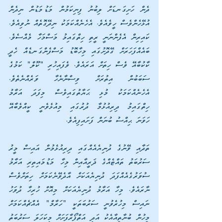
ދެން ހަށިގަނޑަށް ލިބުނު ފިނިކަމުން މަޑުމަޑުން ނިދެން 
އުޅޭހެންވެސް ހީވެއެވެ. އެހެނެއްކަމަކު ނިދޭގޮތެއް ނުވިއެވެ. 
ކައިރިން އެފެންނަނީ ރީތި ހިތްގައިމު މަސްމަހާ މެއްސެވެ. 
ބައެއްފަހަރަށް ގޭދޮށުގައި މިހާބޮޑު މަސްފެންގަނޑެއް ހެދީ 
ކާކުބާއޭ ވެސް ހިތަށް އަރައެވެ. ވެފައިހުރި "ކޫލް" ކަމުގެ 
ސަބަބުން އިތުރަށް ވިސްނާނެހާ ވަރެއްނެތެވެ. 
އެހެނެއްކަމަކު މުޅި ޙަޔާތުގައިވެސް މިފަދަ އަރާމު 
ހިތްގައިމު ދިރިއުޅުމާ ދުރުގައި މިއުޅެވެނީ ކީއްވެބާއޭ 
ހަވަނަ ޙިއްސު ބުނަން ފަށައިފިއެވެ.
ތަދާއި ވޭނުގެ ދުނިޔެއެއްގައި ދިރިއުޅެމުން އައިސް މީރު 
ސަރުބަތު ތައްޓެއްގެ ޛަރީއާއިން މިހާ މަޑުމައިތިރި އަރާމު 
ސުވަރުގެއެއްފަދަ ދުނިޔެއަކަށް އާދެވޭނެކަމަށް ހިތަށްވެސް 
ނާރައެވެ. މިހާ އަރާމު ދުނިޔެއަކަށް މިއޮށް ހުރިހާ ދުވަހު 
ނައިސް މިހުރެވުނީ ސަރުބަތަކީ "ހަރާމް" އެއްޗެއްކަމަށް 
މީހުން ބުނާތީއާއެކު އަދި އަތްފޯރާފަށަށް މިކަހަލަ ސަރުބަތު 