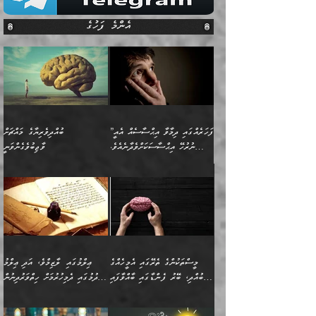
އެންމެ ފަހުގެ
”ފަހަރެއްގައި ދިމާވާ އިޙްސާސެއް އެއީ
ބުއްދިވެރިޔާގެ މައްޗަށް
ނުރުހޭ އިޙްސާސަކަށްވެދާނެއެވެ.
ވާޖިބުވެގެންވަނީ
މިސާލަކަށް ކަމަކާމެދު ބިރުގަތުމެވެ.
”ފަހަރެއްގައި ދިމާވާ
⭐ އިބްނު ޙިއްބާނު (354ހ)
އިޙްސާސެއް އެއީ ނުރުހޭ
ވިދާޅުވިއެވެ: ”ބުއްދިވެރިޔާގެ
އިޙްސާސަކަށްވެދާނެއެވެ.
މައްޗަށް ވާޖިބުވެގެންވަނީ: މި
މިސާލަކަށް ކަމަކާމެދު
ދުނިޔޭގެ ކަންކަމުން އޭނާގެ
ބިރުގަތުމެވެ. ދެން
ޢިލްމު ގަޑުބަޑުކޮށްލާނޭ
އެއިޙްސާސް
ކަންކަމުން އެއްކިބާވުމެވެ. އެއީ
މީސްތަކުންގެ ތެރޭގައި އެމީހެއްގެ
ޢިލްމުގައި ލާޒިމްވެ، އަދި ޢިލްމު
ވަރުގަދަވެގެންވާނަމަ؛
އޭނާއަށް ކުޅަދާނަވީ ވަރަކަށް
ބުއްދި، ބޭރު ފެންޑާގައި ބާއްވާފައި
ހޯދުމުގައި ދެމިހުރުމަށް ހިތްވަރުދިނުން
އެކަމަކާމެދު ނަފުރަތްތެރިވެ،
ޢަމަލުކުރުމުގައި ހުންނާނޭކަމަށް
އޮންނަ މީހުންވެއެވެ.
ބަޔާންކުރުން:
💥 ޝުޢުބާ ބްނުލް ޙައްޖާޖު
🔥އިބްނު ޙިއްބާނު (354ހ)
އަދި އެކަންކުރި މީހަކަށްވެސް
އޮންނަ ޤަޞްދާ އެކުގައިއެވެ.