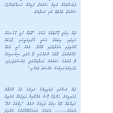
ދުވަސްތަކެއް ކުރިން ސަރުބަތު ފުޅިއެއް ކަނޑާލުމަށްފަހު 
ސަރުބަތު ތައްޓެއް ބުއި ހަނދާނެވެ.
ދެން އިވުނީ ޑޮކްޓަރުގެ އަޑެވެ. "ލޮލަށް ހުރީ ގާގަނޑެއް 
ހެރިފައި. މިތަނަށް ގެނައީ ގާފުނިމަތީގައި ފާޑަކަށް 
ހޭނެތިފައި އަމަލުވެފައި އޮއްވާ. މެއަށް ހުރީ ވަރަށް 
ގެއްލުންވެފަ. ލޮލުގެ ނާރެއްގައި ލޭ އުފެދި ސިކުނޑިއަށް 
ލޭ އެރުމުގެ ސަބަބުން ހަނދާނަށްވަނީ މައްސަލަޖެހިފައި. 
އަޑުއިވުމުގައިވެސް މައްސަލަ އެބަހުރި."
ދެން މުސްކުޅި ދެމަފިރިންގެ ރުއިމުގެ އަޑު ބާރުވާން 
ފަށައިފިއެވެ. ޙައްޖަށް ގޮސް މައްކާއިން ދަރިފުޅަށް ގަނެދިން 
ހަދިޔާތައް ދޭނެ އިތުރު ދަރިޔަކު ނެތެވެ. "ހިތްވަރު ކުރޭ! 
އެކަމަކު............ އެކަމަކު ރަނގަޅުވާނޭކަމުގެ އުއްމީދު 