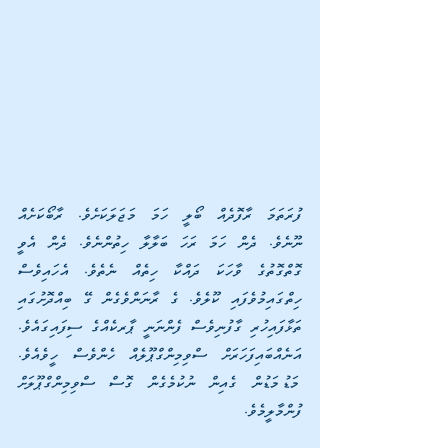
ފުރަތަމަ ރާފޮދެއް ބޯލީ ހަމަ މަޖަލަކަށެވެ. ރާބޯކަށެއް 
ނޫނެވެ. ދެން ހަމަ ރަހަ ބަލާލާ ހިތުންނެވެ. ދެން އެވީ 
ގޮތްގޮތުގެ ވާހަކަ ދައްކާ ހިތެއް ނެތެވެ. އެހައިވެސް 
ހިތްގައިމުވެފައި ކޫލެވެ. ގެ ރާނަންވެގެން ގޭ ބިއްދޮށުގައި 
ތަޅާފައިހުރި ގާފުނިވެސް ފެންނަނީ ޕާރކެއްގެ ސިފައިގައެވެ. 
އަނެއްބައިފަހަރަށް ސްވިމިންގްޕޫލެއް ހެންވެސް ހީވެއެވެ. 
މަޑުމަޑުން ގެއިން ނުކުމެގެން ގޮސް ސްވިމިންގްޕޫލަށް 
ފުންމާލީމެވެ.