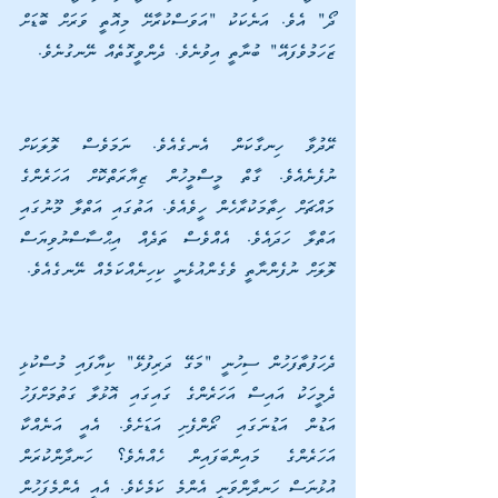
ދޯ" އެވެ. އަނެކަކު "އަވަސްކުރާށޭ މިއޮތީ ވަރަށް ބޮޑަށް 
ޒަހަމުވެފައޭ" ބުނާތީ އިވުނެވެ. ދެންވީގޮތެއް ނޭނގުނެވެ.
ރޭދުވާ ހިނގާކަން އެނގެއެވެ. ނަމަވެސް ލޮލަކަށް 
ނުފެނެއެވެ. ގާތް މީސްމީހުން ޒިޔާރަތްކޮށް އަހަރެންގެ 
މައްޗަށް ހިތާމަކުރާހެން ހީވެއެވެ. އަތުގައި އަތްލާ މޫނުގައި 
އަތްލާ ހަދައެވެ. އެއްވެސް ތަދެއް އިޙްސާސްނުވިޔަސް 
ލޮލަށް ނުފެންނާތީ ވެގެންއުޅެނީ ކިހިނެއްކަމެއް ނޭނގެއެވެ.
ދެހަފުތާފަހުން ސިހުނީ "މަގޭ ދަރިފުޅޭ" ކިޔާފައި މުސްކުޅި 
ދެމީހަކު އައިސް އަހަރެންގެ ގައިގައި އޮޅުލާ ގަތުމަށްފަހު 
އަޑުން އަޑުނަގައި ރޯންފެށި އަޑަށެވެ. އެއީ އަނެއްކާ 
އަހަރެންގެ މައިންބަފައިން ހެއްޔެވެ؟ ހަނދާންކުރަން 
އުޅުނަސް ހަނދާންވަނީ އެންމެ ކަމެކެވެ. އެއީ އެންމެފަހުން 