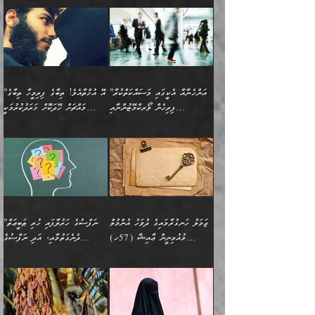
އޭ އަޚާއެވެ! ތިބާއާ އެއްފަދަ
🌴 ހިޝާމު ބްނު އިސްމާޢީލު
ނުރައްކާ ނޭނގިހުރެވެސް ތިބާ
ހުށަހެޅޭ ޞިފަތަކަކަށްވެއެވެ.
ޞަލީބަށް އެރުވުމަށް އަމުރުކުރަމުން
ޙާޒިރުވިންހެއްޔެވެ؟“ އަބޫ
މަނާވެގެންވާކަމަކީ
ފިރިހެނަކާ މެނުވީ ތިބާގެ
(217ހ) ކިޔާދެއްވިއެވެ:
އެކަމަށް ވެއްޓިފައި
ދެން އޭގެ ޠަބީޢީ
ދިޔައެވެ.
ޢުމަރު ވިދާޅުވިއެވެ:
އިންސާނާއަކީ ވަރަޢަވެރި
ވިސްނުމާ އެއްގޮތްވެ
”އެއްފަހަރަކު އުޅުނު
ވެދާނެއެވެ: 1- އާމްދަނީ
މިންގަނޑަށްވުރެ އެޞިފަތައް
”އާނއެކެވެ. އަހަރެން
މީހެއްކަމުގައި މީހުންނަށް
އަންޑަރސްޓޭންޑު
ރަސްކަލަކު، ﷲ އަށް
ހޯދަން މަސައްކަތްކުރުމާއި
ބޭރުވެއްޖެނަމަ, އެހިސާބުން
ދެފަހަރަކު ޙާޒިރުވީމެވެ. ދެން
ދައްކަންވެގެން، އަދި އޭނާއަކީ
ނުވެވޭނެއެވެ. ދެންފަހެ
އީމާންވެއްޖެ މީހުންގެ ތެރެއިން
ވަޒީފާ އަދާކުރުމުގެ ދަރަޖަ
ބުއްދިއަށް އަސަރުކުރެއެވެ.
އެއަށ
ﷲ ދެކެ ބިރުގަންނަ
އަންހެނާއަށް ބަލާއިރު ތިޔަ
މީހަކު އަތުޖެހިއްޖެނަމަ
ބޮޑުކޮށް މަތިކުރުމެވެ.
ޠަބީޢީ އާދައިގެ މިން ތެރޭގައި
”އަންހެނާއާ އެކީގައި މަސައްކަތްކުރާ
”އޭ އުޚްތާއެވެ! ތިބާގެ ފިރިމީހާ ތިބާގެ
ދެމީހުންގެ ގުޅުމަކީ އެކަކު
އެމީހަކު ޞަލީބަށް އެރުވުމަށް
ޚާއްޞަކޮށް ޑޮކްޓަރީކަމާއި
އެޞިފަތައް ހުރިނަމަ,
ފިރިހެން ވޯރކްމޭޓުންނާއި
މައްޗަށް ހޭދަކޮށް ޚަރަދުކުރުމަކީ
އަނެކަކުގެ ވިސްނުން ފަހުމްވެ
އަމުރުކުރަމުން ދިޔައެވެ. ދެން
އިންޖިނޭރުކަންފަދަ
އެޞިފަތަކަށް އަސަރުކުރުވާ،
ކްލާސްމޭޓުންނަކީ މަރެވެ.
ޢައިބެއް ނޫނެވެ.
ޅިޔަނުންނާއިމެދު ޙަދީޘްގައި
ހަމަ އެގޮތަށް ތިބާގެ
ދޭހަވުމަށްވުރެ މާ މަތީ
ﷲ އަށް އީމާންވާ މީހުންގެ
ވަޒީފާތަކެވެ. އެހެނީ ވަޒީފާ
އޭގެ މައްޗަށް ޙުކުމްކުރާ
އައިސްފައިވަނީ އެއީ މަރު
ބައްޕައާއި، ތިބާގެ ފިރިހެން
ގުޅުމެކެވެ. އެއީ އެކަކު
ތެރެއިން މީހަކު ގެނެވި
އަދާކުރުމުގެ ދަރަޖަ ބޮޑުކޮށް
އެއްޗަކީ ބުއްދިކަމުގައިވެއެވެ.
ކަމުގައިއެވެ. އައުލަވީ
ދަރިފުޅުވެސް ތިބާއަށް
އަނެކަކު ފުރިހަމަކޮށްދޭ
ޞަލީބަށް އެރުވުމަށް
މަތިކުރާ ޒުވާން އަންހެނާ
އެއީ ބުއްދީގައި ޢިލްމާއި،
ޤިޔާސުން އެޙަދީޘްގައި:
ޚަރަދުކޮށްދިނުން ޢައިބަކަށް
ގުޅުމެކެވެ. އެހެންކަމުން،
އަމުރުކުރިހިނދު އޭނާއަށް
ތަޖ
އަންހެނާ ވަޒީފާ އަދާކުރާ
ނުވެއެވެ. އެހުރިހާ
ތިބާގެ ވިސްނުމާއި ޚިޔާލާ
ބުނެވުނެވެ: "ވަޞިއްޔަތެއް
ތަނުގައި އުޅޭ، ފިރިހެނުން
އެންމެންވެސް މުދަލާއި ފައިސާ
އެއްގޮތްވެ ވިސްނޭ އަންހެނަކު
އޮތިއްޔާ ކުރާށެވެ." ދެން އޭނާ
ޖަމަލު ހަނގުރާމައިގެ ދުވަހު އުންމުލް
”ނަފްސުގެ ހަރުލާފައި ހުރި ޠަބީޢަތް
ހިމެނެއެވެ. އެއީ އެމީހުންގެ
އެއްކުރާ މަޤްޞަދެއްކަމުގައި
ހޯދަން ތިބާއަށް ޙާޖަތެއް
ބުނެފިއެވެ: "އަހަރެން
މުއުމިނީން ޢާއިޝާ (57ހ)
ދެނެގަތުމާއި، އަދި ނަފްސުގެ
ވޯރކްމޭޓު އަންހެނާގެ ގާތަށް
ބަލަނީ ތިބާއެވެ. އެގޮތުން
ނުވެއެވެ. ތިބާ ޙާޖަތް
ވަޞިއްޔަތް ކުރާނީ
ނިކުމެވަޑައިގަންނަވަން
އެދުންވެރިކަން ބުއްދިން ވަޒަންކުރުމަށް
”އަންހެނުން ޖިހާދުކުރަން
ނަފްސުގެ ޠަބީޢަތުގެ ހުރި
ވަދެއުޅުން ގިނަވެގެންވާ
ބައްޕަގެ ގާތުގައި: "ތިހާވަރަށް
ޤަޞްދުކުރެއްވިހިނދު އުންމުލް
އެއިން ކުރާ އަސަރު:
ޖެހިގެންވަނީ ތިބާގެ
ކޮންކަމަކަށްހެއްޔެވެ. އަހަރެން
ޖެހޭނެކަމަށްވާނަމަ ﷲ ގެ
ޞިފަތަކަކީ ކޮބައިކަން
ފިރިހެނުންނެވެ. ފަހެ އެމީހުންނީ
ބުރަކޮށް މަސައްކަތްކޮށް
މުއުމިނީން އުންމު ސަލަމާ (61ހ)
ވިސްނުމާއި ޚިޔާލާއެކު ތިބާ
ދުނިޔެއަށް ވެއްދުނީ އަހަރެންގެ
ރަސޫލާ صلى الله عليه
ނޭނގެނީސް، ނަފްސު
އެކަމަނާއަށް ލިޔުއްވިކަމަށް
ޅިޔަނުންނަށްވުރެ އެތައް
ދާއޮހޮރުވަނީ ކީއްވެހޭ"
ބަލައިގަންނަ އަންހެނަކު
ލަފައެއް ނެތިއެވެ. އެތަނުގ
وسلم ކަމަނާއަށް އެކަމަށް
ޝަހުވަތްތައް ނަގައިގަންނަ
ރިވާކުރެވެއެވެ: