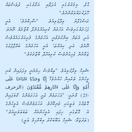
ޙާލު މިޤައުމުގައި އުފަލާއި އަރާމުގައި ދުވަސްތައް 
ހޭދަކުރައްވަމުންނެވެ.]
ރަސްގެފާނު ވިދާޅުވިއެވެ. [ސާހިބާއެވެ! އެއީ 
ފަހަރެއްގައިވެސް އަހުރެން ކުރިޔަށްގެންދާ ބާޒާރެއް ނޫނެވެ. 
އަދި އެތަން ބިނާކުރެވުނީ އަހުރެންގެ ވެރިކަމުގައެއްވެސް 
ނޫނެވެ. އަދި ކިއެއްތަ! އެއީ އަހުރެންގެ ބައްޕާފުޅުގެ 
ޒަމާނުން ފެށިގެންވެސް ކުރިއަށްދާ ބާޒާރެކެވެ.] 
ޝެއިޚް ވިދާޅުވިއެވެ. [ތިބާވެސް ހިމެނެނީ މިފަދައިން ބުނި 
މީހުންގެ ތެރެއިން ހެއްޔެވެ؟ إِنَّا وَجَدْنَا ءَابَاءَنَا عَلَى 
أُمَّةٍ وَإِنَّا عَلَى ءَاثَارِهِمْ مُّقْتَدُوْنَ (الزخرف 
:23) މާނައީ: [އަހަރަމެން ދުށީ އަހަރަމެންގެ ކާބަފައިން 
ގޮތެއްގެ މަތީގައި ވަނިކޮށެވެ. އަހަރަމެންވެސް އެމީހުންގެ 
އެ ގޮތުގައި ހިފައި އެމީހުންނަށް ތަބަޢަވަނީއެވެ.] 
(ތަރުޖަމާ: ޝެއިޚް އަބޫބަކްރު އިބްރާހިމް ޢަލީ)