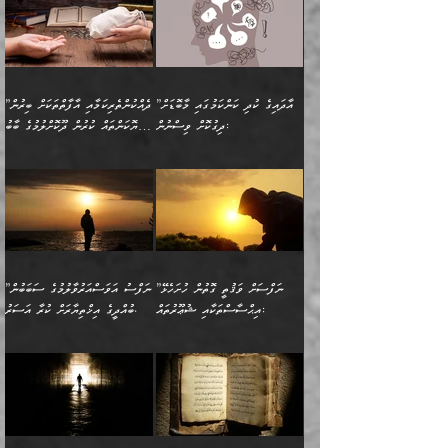
ވިދާޅުވިއެވެ: ”ރިވެތި ރަނގަޅު
ނައްތާލައެވެ. އަނެއްކޮޅުން
ބޮނޑިކޮށްލައްވާފައި، އުޑާއި
ކަމެކެވެ. އެއީ (ޙަޤީޤަތުގައި)
ކިޔާދެއްވިއެވެ: ”އަހަރެން
އިޙްސާސްތަކުގެ ބާރުމިން ހުރި
އަދަބެކެވެ.“ ދެންނެވުނެވެ:
އެމީހަކުގެ މޫނުމަތި ރީތިވެ،
ދިމާލަށް އިސްތަށިފުޅު
އެ ދެކަންތަކުގެ ދ
އެއްފަހަރަކު ގެއިން
މިންވަރަކުން އިންސާނާގެ
”އެކަން ނެތްނަމަ ދެން
އެކަމަކު ވިސްނުން ކޮށި
ނިކުމެގެންދަނިކޮށް އެއްޗެހި
ޠަބީޢަތަށް އަސަރުކުރެއެވެ...
ކޮންކަމެއްތޯއެވެ؟“
ވެއްޖެނަމަ, އޭނާގެ ނަފްސުގެ
އުފުލުމުގެ މަސައްކަތްކުރާ
ދެން އެއަށްފަހު އެ ޠަބީޢަތުން
ވިދާޅުވިއެވެ: ”އޭނާ
އުނިކަމާހުރެ މޫނުމަތީގެ ހުރި
”އާދައިގެ ކުދި ކަންކަމުގައި މާބޮޑަށް
”ދެއްކުންތެރިކަމާއި އާފާތްތަކަށް ބިރުން
މީހަކާ ދިމާވިއެވެ. އޭނާގެ
ބުއްދިއަށް އަސަރުކުރެއެވެ...
މަޝްވަރާއަށް އަހާނޭ ރަނގަޅު
ރީތިކަން ދާހުއްޓެވެ.
ދިގުކޮށް ވިސްނުން:
ހެޔޮކަންތައް ކުރުން ދޫކޮށްލުމުގެ ބާބު
ސާމާނު އޭރު
މިއަސަރުކުރުމުގެ އަޞްލުގެ
ޞާލިޙު އަޚެކެވެ.“
އެހެންކަމުން ވިސްނުންތެރި
ބަޔާންކުރުން:
އެކަމެއްގައި އެހާ ދިގުކޮށް
🌴 އިބްނުލް ޖައުޒީ
އުފުލަމުންދިޔައެވެ. އޭރު އޭނާ
ފެށުން އައި ގޮތަކީ:
ދެންނެވުނެވެ: ”އެގޮތަށް
މީހާގެ އަތުގައި އެއްޗެއް
ވިސްނުން ޙައްޤުނުވާ
(597ހ) ވިދާޅުވިއެވެ:
ކިޔަމުންދިޔައެވެ: «الْحَمْدُ
ޞައްޙަކޮށްވާ ޠަބީޢަތެއް
ނެތްނަމަ ދެން
ނެތަސް ކަންބޮޑުވެ
ކަންކަމުގައި މާބޮޑަށް
”ދެއްކުންތެރިކަމާއި
لِله، أسْتَغْفِرُ الله»
ބަދަލުކޮށްލާ ގޮތަށް އައި
ކޮންކަމެއްތޯއެވެ؟“
ހިތާމަކުރުމެއް ނެތެވެ. އެހެނީ
ވިސްނުމަކީ ބައްޔެކެވެ.
އާފާތްތަކަށް ބިރުން
އެވެ. އެއަށްވުރެ އިތުރަށް
ލޯބިވާކަހަލަ އިޙްސާސެކެވެ.
ވިދާޅުވިއެވެ: ”ދިގުކޮށް
ބުއްދިވެރިޔާއަށް ތަނ
ފަހަރެއްގައި މިހެންވަނީ
ހެޔޮކަންތައް ކުރުން
އެއްޗެއް ނުކިޔައެވެ. ދެން
ދެން އެ ޠަބީޢަތުން ބުއްދިއަށް
މުހިއްމު ކަންކަމާއި އަދި
ދޫކޮށްލުމުގެ ބާބު
އޭނާ ވަކިތަނަކަށް ދިޔައެވެ.
އަސަރުކުރީއެވެ. ޝަރީޢަތުގައި
”ނަފްސަށް ވަޤުތީ ގޮތުން ހުށަހެޅޭ
”ނަފްސު އަވަސްއަރުވާލުމުގެ ސަބަބުން
މުހިއްމު ނޫންކަންކަމާމެދުވެސް
ބަޔާންކުރުން: ދަންނާށެވެ!
ދެން އޭނާގެ ބުރަކަށީގައި ހުރި
ލޯބިވެވޭކަހަލަ އިޙްސާސްތައް
އިޙްސާސްތަކާއި ޝުޢޫރުތައް:
ބުއްދީގެ އިޚްތިޔާރަށް ކުރާ އަސަރު.
މާބޮޑަށް ސަމާލުވެގެން
މީސްތަކުންގެ ތެރޭގައި،
ސާމާނުތައް ބަހައްޓަންދެން
ގެނައުން މަނައެއް ނުކުރެއެވެ.
ނަފްސަށް ބައިވަރު ވަޤުތީ
ބައެއް ނަފްސުތަކުގެ
ހުށިޔާރުވެގެން އުޅޭ ބައެއް
ދެއްކުންތެރިއަކަށް ވެދާނޭކަމަށް
އަހަރެން ހުރީމެވެ. ދެން
މިސާލަކަށް ބެލުމުގެ
ޞިފަތަކާއި އިޙްސާސްތައް
ޠަބީޢަތުގައި
ނަފްސުތަކުގެ ސަބަބުން
ބިރުން ހެޔޮ ޢަމަލުކުރުން
ބުނެފީމެވެ: "މި ނޫން އެއްޗެއް
ލައްޒަތެވެ. އެކަމަކު
ލިބިގެންވެއެވެ. އެއީ
އަވަސްއަރުވާލުންވެއެވެ. ދެން
ބުއްދިއަށް ކުރާ
ދޫކޮށްލާ މީހުންވެއެވެ. އެއީ
ކިޔަން ތިބާއަށް ރަނގަޅަށް ނ
ޝަރީޢަތުން އެއ
ނަފްސުގައި ހިފެހެއްޓިގެންވާ
ކުޑަ ވަޤުތުކޮޅެއްގެ ތެރޭގައި
އަސަރުންކަމުގައި ވެދާނެއެވެ.
ގޯހެކެވެ. އަދި ޝައިޠާނާއަށް
ލާޒިމް ޠަބީޢަތުގެ ތެރޭގައިވާ
ބުއްދި ލައްވާ ނުރައްކާތެރި
އެފަދަ ކަންކަމާމެދު ވިސްނާ
ވެވޭ އެއްބަސްވުމެކެވެ.