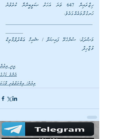
ހިޖްރައިން 647 ވަނަ އަހަރު ޞަލީބީންނާ ކުރެވުނު 
ހަނގުރާމައެއްގައެވެ.
___________________________________
_______
މަޞްދަރު: ސުންހެރޭ ފައިޞަލާ / ޝެއިޚް ޢަބްދުލްމާލިކް 
މުޖާހިދް
ދީނީ ލިޔުން
އެންމެ ފަހުގެ
ލިޔުން/ ޢިބްރަތްތެރި ވާހަކަ