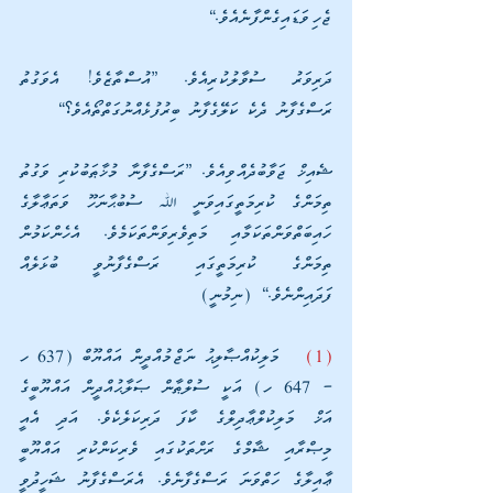
ޖެހިވަޑައިގެންފާނެއެވެ.]
ދަރިވަރު ސުވާލުކުރިއެވެ. [އުސްތާޒެވެ! އެވަގުތު 
ރަސްގެފާނު ދެކެ ކަލޭގެފާނު ބިރުފުޅެއްނުގަތްތޯއެވެ؟]
ޝެއިޚް ޖަވާބުދެއްވިއެވެ. [ރަސްގެފާނާ މުޚާޠަބުކުރި ވަގުތު 
ތިމަންގެ ކުރިމަތީގައިވަނީ ﷲ ސުބުޙާނަހޫ ވަތަޢާލާގެ 
ހައިބަތްވަންތަކަމާއި މަތިވެރިވަންތަކަމެވެ. އެހެންކަމުން 
ތިމަންގެ ކުރިމަތީގައި ރަސްގެފާނުވީ ބުޅަލެއް 
ފަދައިންނެވެ.] (ނިމުނީ)
(1)
   މަލިކުއްޞާލިޙު ނަޖްމުއްދީން އައްޔޫބް (637 ހ 
– 647 ހ) އަކީ ސުލްޠާން ޞަލާޙުއްދީން އައްޔޫބީގެ 
އަޚް މަލިކުލްޢާދިލްގެ ކާފަ ދަރިކަލެކެވެ. އަދި އެއީ 
މިޞްރާއި ޝާމްގެ ރަށްތަކުގައި ވެރިކަންކުރި އައްޔޫބީ 
ޢާއިލާގެ ހަތްވަނަ ރަސްގެފާނެވެ. އެރަސްގެފާނު ޝަހީދުވީ 