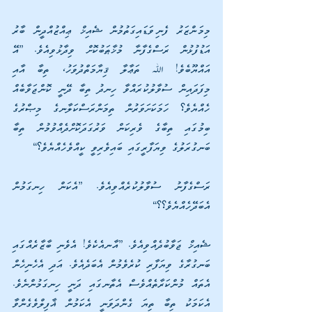
މިމަންޒަރު ފެނިވަޑައިގަތުމުން ޝެއިޚް ޢިއްޒުއްދީން ބާރު 
އަޑުފުޅުން ރަސްގެފާނާ މުޚާޠަބުކޮށް ވިދާޅުވިއެވެ. [އޭ 
އައްޔޫބެވެ! ﷲ ތަޢާލާ ޤިޔާމަތްދުވަހު، ތިބާ އާއި 
މިފަދައިން ސުވާލުކުރައްވާ ހިނދު ތިބާ ދޭނީ ކޮންޖަވާބެއް 
ހެއްޔެވެ؟ ހަމަކަށަވަރުން ތިމަންރަސްކަލާނގެ މިޞްރުގެ 
ބިމުގައި ތިބާގެ ވެރިކަން ވަރުގަދަކޮށްދެއްވުމުން ތިބާ 
ބަނގުރަލުގެ ވިޔަފާރީގައި ބައިވެރިވީ ކީއްވެހެއްޔެވެ؟]
ރަސްގެފާނު ސުވާލުކުރެއްވިއެވެ. [އެކަން ހިނގަމުން 
އެބަދޭހެއްޔެވެ؟؟]
ޝެއިޚް ޖަވާބުދެއްވިއެވެ. [އާނއެކެވެ! އެވެނި ބާޒާރެއްގައި 
ބަނގުރާގެ ވިޔަފާރި ކުރެވެމުން އެބަދެއެވެ. އަދި އެހެނިހެން 
އެތައް މުންކަރާތެއްވެސް އެތާނގައި ދަނީ ހިނގަމުންނެވެ. 
އެކަމަކު ތިބާ ތިޔަ ގެންދަވަނީ އެކަމުން ޣާފިލްވެގެންވާ 