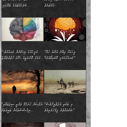
ވާހަކަތައް، ބަލިވެފައިވާ
އެކުދިން ކައިވެނިކުރުވާ 3-
ގަޑުބަޑުކޮށް
ރޭކުރާއިރު) އެމީހުންނާ
ގެއްލުނެވެ.
ބެލެހެއްޓުމުގެ ތެރޭގައި:
ހަށިގަނޑެއް އެގޮތްމިގޮތްވާހެން
އަދި އެކުދިންނަށް ހެޔޮކޮށް
ހުތުރުނުކުރާހުއްޓެވެ...
އެއްގޮތްވެއެވެ. ނުވަތަ އެމީހުން
މަގުފުރެދިފައިވާ ބަޔަކުގެ ކިބައިގައިވާ
🌱 ޖަޢުފަރު ބްނު މުޙައްމަދު
އެމީހުންގެ މަގުފުރެދުމާއި
ފުށޫއަރާ އިދިކީލަވާނެއެވެ. އަދި
ހިތައިފިނަމަ ފަހެ އެމީހަކަށްވަނީ
މޮޅެތި ރިވެތި ކަންކަމަށް ބަލާ
ބުއްދިއާއި ވިސްނުންތެރިކަން
ރޯދަ ހިފާއިރު މީނާވެސް
(148ހ) ކިޔާދެއްވިއެވެ:
އެމޮޅެތި ކަންކަމާ ގުޅުމެއް
ވިސްނުން ދިގު ނުކުރުންވެއެވެ.
ބުއްދިވެރިޔާގެ ބަސްތައް އެއީ
ސުވަރުގެއެވެ." 📖 ސުނަނު
އިތުރުކޮށްދޭނެ ކަމަކީ: އޭނާފަދަ
އެމީހުންނާއެކު ރޯދަހިފައެވެ.
”އަހަރެންގެ ބައްޕަގެ ޙިމާރެއް
ނުވެއެވެ. އެހެނީ ނަފްސަކީ
ކިތަންމެ މަދު
އަބީ ދާވޫދު 📖 ފަހެ ތިބާގެ
(އެހެން ބުއްދިވެރިންނާ)
އެމީހުން
ގެއްލުނެވެ. ދެން ބައްޕަ
ވަޒަންހަމަވާ އެއްޗެއް ނޫނެވެ.
ބަސްތަކެއްވިޔަސް އޭގެ ޤަދަރު
އަންހެން ދަރިން
ގާތްވުމާއި، އެއާ އިދިކޮޅު އިދ
ވިދާޅުވިއެވެ: ”ﷲ ތަޢާލާ
ނަފްސު ކަންކަން
ބޮޑުވެގެންވެއެވެ. އެއީ
ކައިވެނިކުރުވުމުގައި
އަހަރެންނަށް އޭތި އަނބުރާ
މަސްހުނިކޮށްލައެވެ. އެގޮތުން
ފާފަވެރިޔާގެ ކުރިމަތިލުން
ފަރުވާކުޑަކޮށް، ޢާއިލާއެއް
”މީހަކަށް ލިބޭނެ އެންމެ ހެޔޮ
”އެމީހެއްގެ ވިސްނުން ރަނގަޅުވެ،
ރައްދުކުރައްވައިފިނަމަ ފަހެ
މީހަކު ބުރު ސޫރަ ރީތި
ކިތަންމެ ކުޑަކަމެއްވިޔަސް
ބިނާކޮށް ކައިވެންޏެއް
ރަނގަޅުކަމަކީ ކޮބައިތޯއެވެ؟“
އެކަމަކު މޫނުމަތީގެ ސޫރަ ހުތުރުވެއްޖެ
އެކަލާނގެ ރުއްސަވާނޭ
ފުރިހަމަ، މުދާތައް
މީހާ,
އޭގެ މުޞީބާތް ބޮޑުވެގެންވާ
ޤާއިމުކުރުން ދޫކޮށްފައި
🪨 އިބްނުލް މުބާރަކު
☘️ އިބްނު ޙިއްބާނު
ޙަމްދުގެ ބަސްތަކަކުން
ތަނަވަސްވެ، އެކަމަކު އެއާއެކު
ގޮތަށެވެ. އަދި ބުއްދިވެރިކަމުގެ
ކިޔެވުމާއި އެހެން
(181ހ) އަށް ދެންނެވުނެވެ:
(354ހ) ވިދާޅުވިއެވެ:
އަހަރެން އެކަލާނގެއަށް
ޢަޤީދާއާއި ފިކުރު ފުރެދިގެންވާ
ތެރޭގައި: އެއްވެސް ކަ
މަޤްޞަދުތަކުގައި އެކުދިން
”މީހަކަށް ލިބޭނެ އެންމެ ހެޔޮ
”އެމީހެއްގެ ވިސްނުން
ޙަމްދުކުރާހުށީމެވެ.“ ދެން މާ
މީހަކަށް ވެދާނެއެވެ. ދެން
މަޝްޣޫލުކުރުވުމާމެދު ތިބާ
ރަނގަޅުކަމަކީ ކޮބައިތޯއެވެ؟“
ރަނގަޅުވެ، އެކަމަކު
ގިނައިރެއް ނުވެ އޭގެ
މިފަދަ މީހަކުގެ ރީތިކަމާއި
ނަމަނަމަ ސަމާލުވެ
ވިދާޅުވިއެވެ: ”އޭނާގެ
މޫނުމަތީގެ ސޫރަ ހުތުރުވެއްޖެ
އަސްދާނުގޮނޑިއާއި ލަގަނާއި
އޭނާގެ މޮޅެތި ތަކެއްޗަށްޓަކައި
ކިބައިގައިވާ ފުރާ ފުރިހަމަ
މީހާ, ފަހެ އޭނާގެ ނަފްސުގެ
އެކީގައި އޭތި ގެނެވުނެވެ.
ބެލުމަކީ: އޭނާގެ ޢަޤީދާއާއި
"މި ތަކެތި އުފުލާމީހާވެސް
”ނަފްސަށް ހުށަހެޅޭ ވަޤުތީ ޞިފަތަކާއި
ބުއްދިއެވެ.“ ދެންނެވުނެވެ:
(ބުއްދިއާއި ވިސްނުމުގެ)
ދެން އެކަލޭގެފާނު އެއަށް
ޤަބޫލުކުރާ ގޮތްތަކާއި
ބަކުރަށްވުރެ ފިޤުހުވެރިއެވެ."
އިޙްސާސްތަކުން ޠަބީޢަތަށް
”އެގޮތަށް ލިބިގެންނުވިނަމަ
ހެޔޮކަމުން އޭނާގެ މޫނުގެ
ސަވާރުވިއެވެ. އަދި އޭގެ
ފިކުރުވެސް ނަފްސަށް
އަސަރުކުރުން:
🔅 ބަކްރު ބްނު ޢަބްދި ﷲ
ނަފްސަށް ހުށަހެޅިގެން އަންނަ
ދެން ކޮން އެއްޗެއްތޯއެވެ؟“
ހުތުރުކަން ހަނދާން
މައްޗަށް ސީދާވިހިނދު، ހެދުން
ރަނގަޅުކޮށް ޖަރީކޮށްދޭ
އަލްމުޒަނީ (108ހ)
އެކި ވައްތަރުގެ