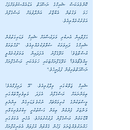
ކޮންމެއަކަސް ޝެއިޚްގެ ނަސޭޙަތް އަޑުއެއްސެވުމަށްފަހު 
ހަމަ ވަގުތުން އެބާޒާރު އަންދާލުމަށް ރަސްގެފާނު 
އަމުރުކުރެއްވިއެވެ.
ޙަފްލާއިން އެނބުރި މަދަރުސާއަށް ޝެއިޚް ވަޑައިގަތުމުން 
ޝެއިޚްގެ ދަރިވަރަކު ސުވާލުކުރެއްވިއެވެ. [މުޙްތަރަމް 
އުސްތާޒެވެ! ކަލޭގެފާނު އެފަދައިން ޢަމަލުކުރެއްވީ 
ކީއްވެތޯއެވެ؟ ކަލޭގެފާނަށްޓަކައި ހަމައެކަނި ރަސްގެފާނަށް 
ނަސޭޙަތްތެރިވުން ފުދުނީހެވެ.]
ޝެއިޚް ޖަވާބުގައި ވިދާޅުވިއެވެ. [އޭ ދަރިފުޅާއެވެ! 
ތިމަންނައަށް ރަސްގެފާނު އެފަދަ މަތިވެރިގޮތެއްގައި 
މީސްތަކުންގެ ކުރިމައްޗަށް ނުކުމެވަޑައިގެން އިންނެވި 
މަންޒަރު ފެނުމުން ތިމަން ގަސްތުކުރީ ކިބުރުވެރިކަމާއި 
ބޮޑާކަމުން ރަސްގެފާނު ދުރުކުރުމަށެވެ. އެހެނީ އެކަމުގައި 
ހައްޔަރުވެއްޖެނަމަ ފަހުން ގެއްލުން އުފުލަން އެމަނިކުފާނަށް 