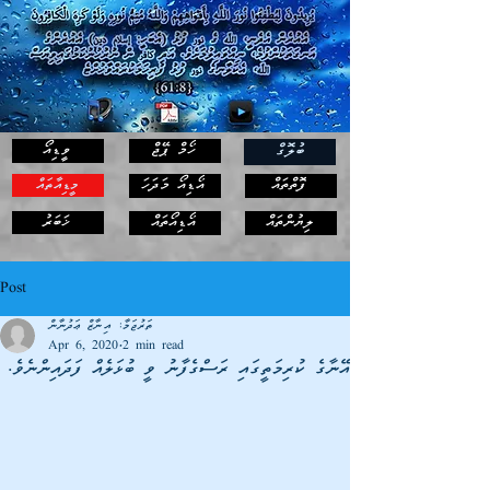
ހޯމް ޕޭޖް
ވީޑިއޯ
ބުލޮގް
ފޮތްތައް
އޯޑިއޯ މަދަހަ
މީޑިއާތައް
ޚަބަރު
ލިޔުންތައް
އޯޑިއޯތައް
Post
ތަރުޖަމާ: އިނާޒް ޢަދުނާން
Apr 6, 2020
2 min read
އޭނާގެ ކުރިމަތީގައި ރަސްގެފާނު ވީ ބުޅަލެއް ފަދައިންނެވެ.