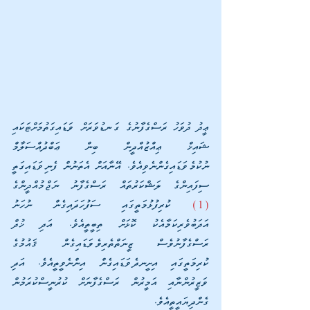
ޢީދު ދުވަހު ރަސްގެފާނުގެ ގަނޑުވަރަށް ވަޑައިގަތުމަށްޓަކައި 
ޝައިޚް ޢިއްޒުއްދީން ބިން ޢަބްދުއްސަލާމް 
ނުކުމެވަޑައިގެންނެވިއެވެ. އޭނާއަށް އެތަނުން ފެނިވަޑައިގަތީ 
ސިފައިންގެ ލަޝްކަރުތައް ރަސްގެފާނު ނަޖްމުއްދީންގެ 
(1)
 ކުރިފުޅުމަތީގައި ސަފުހަދައިގެން ނުހަނު 
އަދަބުވެރިކަމާއެކު ކޮޅަށް ތިބީތީއެވެ. އަދި ޚުދް 
ރަސްގެފާނުވެސް ޒީނަތްތެރިވެވަޑައިގެން ޤައުމުގެ 
ކުރިމަތީގައި އިށީނދެވަޑައިގެން އިންނެވީތީއެވެ. އަދި 
ވަޒީރުންނާއި އަމީރުން ރަސްގެފާނަށް ކުރުނީސްކުރަމުން 
ގެންދިޔައީތީއެވެ. 