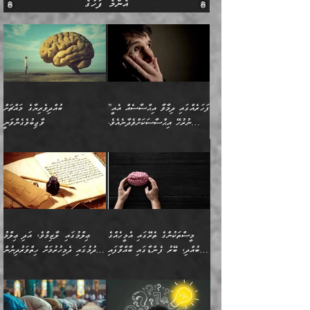
އެންމެ ފަހުގެ
”ފަހަރެއްގައި ދިމާވާ އިޙްސާސެއް އެއީ
ބުއްދިވެރިޔާގެ މައްޗަށް
ނުރުހޭ އިޙްސާސަކަށްވެދާނެއެވެ.
ވާޖިބުވެގެންވަނީ
މިސާލަކަށް ކަމަކާމެދު ބިރުގަތުމެވެ.
”ފަހަރެއްގައި ދިމާވާ
⭐ އިބްނު ޙިއްބާނު (354ހ)
އިޙްސާސެއް އެއީ ނުރުހޭ
ވިދާޅުވިއެވެ: ”ބުއްދިވެރިޔާގެ
އިޙްސާސަކަށްވެދާނެއެވެ.
މައްޗަށް ވާޖިބުވެގެންވަނީ: މި
މިސާލަކަށް ކަމަކާމެދު
ދުނިޔޭގެ ކަންކަމުން އޭނާގެ
ބިރުގަތުމެވެ. ދެން
ޢިލްމު ގަޑުބަޑުކޮށްލާނޭ
އެއިޙްސާސް
ކަންކަމުން އެއްކިބާވުމެވެ. އެއީ
މީސްތަކުންގެ ތެރޭގައި އެމީހެއްގެ
ޢިލްމުގައި ލާޒިމްވެ، އަދި ޢިލްމު
ވަރުގަދަވެގެންވާނަމަ؛
އޭނާއަށް ކުޅަދާނަވީ ވަރަކަށް
ބުއްދި، ބޭރު ފެންޑާގައި ބާއްވާފައި
ހޯދުމުގައި ދެމިހުރުމަށް ހިތްވަރުދިނުން
އެކަމަކާމެދު ނަފުރަތްތެރިވެ،
ޢަމަލުކުރުމުގައި ހުންނާނޭކަމަށް
އޮންނަ މީހުންވެއެވެ.
ބަޔާންކުރުން:
💥 ޝުޢުބާ ބްނުލް ޙައްޖާޖު
🔥އިބްނު ޙިއްބާނު (354ހ)
އަދި އެކަންކުރި މީހަކަށްވެސް
އޮންނަ ޤަޞްދާ އެކުގައިއެވެ.
(160ހ) ވިދާޅުވިއެވެ:
ވިދާޅުވިއެވެ: ”ޢިލްމުގައި
ނަފުރަތުކުރުން
ކޮންމެ ދުއިސައްތަ ޙަދީޘަކުން
”މީސްތަކުންގެ ތެރޭގައި
ލާޒިމްވެ، އަދި ޢިލްމު