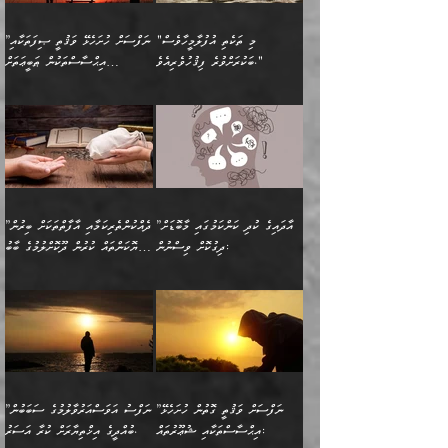
ނަމަނަމަ ސަމާލުވެ
ވިދާޅުވިއެވެ: ”އޭނާގެ
މޫނުމަތީގެ ސޫރަ ހުތުރުވެއްޖެ
އަސްދާނުގޮނޑިއާއި ލަގަނާއި
އޭނާގެ މޮޅެތި ތަކެއްޗަށްޓަކައި
ކިބައިގައިވާ ފުރާ ފުރިހަމަ
މީހާ, ފަހެ އޭނާގެ ނަފްސުގެ
އެކީގައި އޭތި ގެނެވުނެވެ.
ބެލުމަކީ: އޭނާގެ ޢަޤީދާއާއި
"މި ތަކެތި އުފުލާމީހާވެސް
”ނަފްސަށް ހުށަހެޅޭ ވަޤުތީ ޞިފަތަކާއި
ބުއްދިއެވެ.“ ދެންނެވުނެވެ:
(ބުއްދިއާއި ވިސްނުމުގެ)
ދެން އެކަލޭގެފާނު އެއަށް
ޤަބޫލުކުރާ ގޮތްތަކާއި
ބަކުރަށްވުރެ ފިޤުހުވެރިއެވެ."
އިޙްސާސްތަކުން ޠަބީޢަތަށް
”އެގޮތަށް ލިބިގެންނުވިނަމަ
ހެޔޮކަމުން އޭނާގެ މޫނުގެ
ސަވާރުވިއެވެ. އަދި އޭގެ
ފިކުރުވެސް ނަފްސަށް
އަސަރުކުރުން:
🔅 ބަކްރު ބްނު ޢަބްދި ﷲ
ނަފްސަށް ހުށަހެޅިގެން އަންނަ
ދެން ކޮން އެއްޗެއްތޯއެވެ؟“
ހުތުރުކަން ހަނދާން
މައްޗަށް ސީދާވިހިނދު، ހެދުން
ރަނގަޅުކޮށް ޖަރީކޮށްދޭ
އަލްމުޒަނީ (108ހ)
އެކި ވައްތަރުގެ
ވިދާޅުވިއެވެ: ”ރިވެތި ރަނގަޅު
ނައްތާލައެވެ. އަނެއްކޮޅުން
ބޮނޑިކޮށްލައްވާފައި، އުޑާއި
ކަމެކެވެ. އެއީ (ޙަޤީޤަތުގައި)
ކިޔާދެއްވިއެވެ: ”އަހަރެން
އިޙްސާސްތަކުގެ ބާރުމިން ހުރި
އަދަބެކެވެ.“ ދެންނެވުނެވެ:
އެމީހަކުގެ މޫނުމަތި ރީތިވެ،
ދިމާލަށް އިސްތަށިފުޅު
އެ ދެކަންތަކުގެ ދ
އެއްފަހަރަކު ގެއިން
މިންވަރަކުން އިންސާނާގެ
”އެކަން ނެތްނަމަ ދެން
އެކަމަކު ވިސްނުން ކޮށި
ނިކުމެގެންދަނިކޮށް އެއްޗެހި
ޠަބީޢަތަށް އަސަރުކުރެއެވެ...
ކޮންކަމެއްތޯއެވެ؟“
ވެއްޖެނަމަ, އޭނާގެ ނަފްސުގެ
އުފުލުމުގެ މަސައްކަތްކުރާ
ދެން އެއަށްފަހު އެ ޠަބީޢަތުން
ވިދާޅުވިއެވެ: ”އޭނާ
އުނިކަމާހުރެ މޫނުމަތީގެ ހުރި
”އާދައިގެ ކުދި ކަންކަމުގައި މާބޮޑަށް
”ދެއްކުންތެރިކަމާއި އާފާތްތަކަށް ބިރުން
މީހަކާ ދިމާވިއެވެ. އޭނާގެ
ބުއްދިއަށް އަސަރުކުރެއެވެ...
މަޝްވަރާއަށް އަހާނޭ ރަނގަޅު
ރީތިކަން ދާހުއްޓެވެ.
ދިގުކޮށް ވިސްނުން:
ހެޔޮކަންތައް ކުރުން ދޫކޮށްލުމުގެ ބާބު
ސާމާނު އޭރު
މިއަސަރުކުރުމުގެ އަޞްލުގެ
ޞާލިޙު އަޚެކެވެ.“
އެހެންކަމުން ވިސްނުންތެރި
ބަޔާންކުރުން:
އެކަމެއްގައި އެހާ ދިގުކޮށް
🌴 އިބްނުލް ޖައުޒީ
އުފުލަމުންދިޔައެވެ. އޭރު އޭނާ
ފެށުން އައި ގޮތަކީ:
ދެންނެވުނެވެ: ”އެގޮތަށް
މީހާގެ އަތުގައި އެއްޗެއް
ވިސްނުން ޙައްޤުނުވާ
(597ހ) ވިދާޅުވިއެވެ:
ކިޔަމުންދިޔައެވެ: «الْحَمْدُ
ޞައްޙަކޮށްވާ ޠަބީޢަތެއް
ނެތްނަމަ ދެން
ނެތަސް ކަންބޮޑުވެ
ކަންކަމުގައި މާބޮޑަށް
”ދެއްކުންތެރިކަމާއި
لِله، أسْتَغْفِرُ الله»
ބަދަލުކޮށްލާ ގޮތަށް އައި
ކޮންކަމެއްތޯއެވެ؟“
ހިތާމަކުރުމެއް ނެތެވެ. އެހެނީ
ވިސްނުމަކީ ބައްޔެކެވެ.
އާފާތްތަކަށް ބިރުން
އެވެ. އެއަށްވުރެ އިތުރަށް
ލޯބިވާކަހަލަ އިޙްސާސެކެވެ.
ވިދާޅުވިއެވެ: ”ދިގުކޮށް
ބުއްދިވެރިޔާއަށް ތަނ
ފަހަރެއްގައި މިހެންވަނީ
ހެޔޮކަންތައް ކުރުން
އެއްޗެއް ނުކިޔައެވެ. ދެން
ދެން އެ ޠަބީޢަތުން ބުއްދިއަށް
މުހިއްމު ކަންކަމާއި އަދި
ދޫކޮށްލުމުގެ ބާބު
އޭނާ ވަކިތަނަކަށް ދިޔައެވެ.
އަސަރުކުރީއެވެ. ޝަރީޢަތުގައި
”ނަފްސަށް ވަޤުތީ ގޮތުން ހުށަހެޅޭ
”ނަފްސު އަވަސްއަރުވާލުމުގެ ސަބަބުން
މުހިއްމު ނޫންކަންކަމާމެދުވެސް
ބަޔާންކުރުން: ދަންނާށެވެ!
ދެން އޭނާގެ ބުރަކަށީގައި ހުރި
ލޯބިވެވޭކަހަލަ އިޙްސާސްތައް
އިޙްސާސްތަކާއި ޝުޢޫރުތައް:
ބުއްދީގެ އިޚްތިޔާރަށް ކުރާ އަސަރު.
މާބޮޑަށް ސަމާލުވެގެން
މީސްތަކުންގެ ތެރޭގައި،