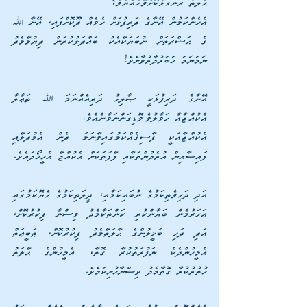
ޙާލަތު ރަނގަޅުކޮށްވޭހެއްޔެވެ؟ 
އެހެންކަމުން އޭނާގެ ދަރިފުޅަށް ހެވެއް ދޫކޮށްފައި، އޭނާ ﷲ 
ގެ ޙަޟްރަތަށް ނުބަޔަކާއެކު ބައްދަލުކުރަން ދިޔުމާމެދު 
ނަމަނަމަ ޚަބަރުދާރުވާށެވެ! 
އޭނާގެ ދަރިފުޅަކީ ޞާލިޙު ދަރިއެއްނަމަ ﷲ ތަޢާލާ 
އެކުއްޖާއާ ހަވާލުވެވޮޑިގަންނަވާނެއެވެ. 
އެކުއްޖާއަކީ ފާސިޤެއްކަމުގައިވާނަމަ ދެން އެމުދަލާއި 
ފައިސާއިން އުރެދުންތަކާއި ފާފަތަކަށް އެކުއްޖާ އެހީހޯދައެވެ. 
އަދި ދަހިވެތިކަމުގެ ނުބައިކަމާއި، ދީލަތިކަމުގެ ހެޔޮކަމުގައި 
އަހަރުމެން ބަޔާންކުރި ކަންތަކާމެދު ވިސްނާ ފިކުރުކޮށް، 
އަދި ދަހި ބަޚީލުންގެ ޙާލަތާމެދު ފިކުރުކޮށް، ޠަބީޢަތް 
އެމީހުންދެކެ ނަފުރަތުކުރާ ގޮތާ، އެމީހުންގެ ޙާލަތު 
ހުތުރުކުރާ ގޮތާމެދު ވިސްނާހުށިކަމެވެ.