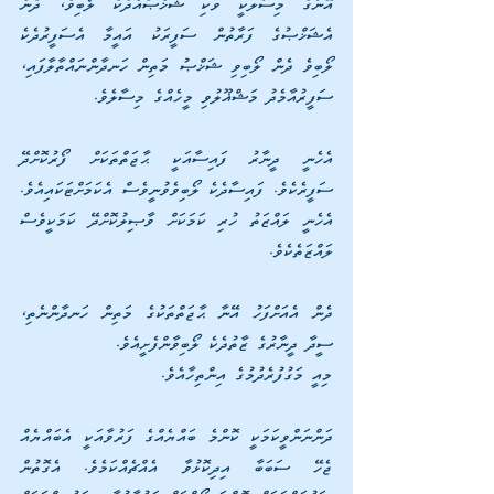
އޭނާގެ މިސާލަކީ ވަކި ޝަޚްޞެއްދެކެ ލޯބިވެ، ދެން 
އެޝަޚްޞުގެ ފަރާތުން ސަފީރަކު އައީމާ އެސަފީރުދެކެ 
ލޯބިވެ ދެން ލޯބިވި ޝަޚްޞު މަތިން ހަނދާންނައްތާލާފައި، 
ސަފީރުއާމެދު މަޝްޣޫލުވި މީހެއްގެ މިސާލެވެ. 
އެހެނީ ދީނާރު ފައިސާއަކީ ޙާޖަތްތަކަށް ފޯރުކޮށްދޭ 
ސަފީރެކެވެ. ފައިސާދެކެ ލޯބިވެވުނީވެސް އެކަމަށްޓަކައިއެވެ. 
އެހެނީ ލައްޒަތު ހުރި ކަމަކަށް ވާޞިލުކޮށްދޭ ކަމަކީވެސް 
ލައްޒަތެކެވެ. 
ދެން އެއަށްފަހު އޭނާ ޙާޖަތްތަކުގެ މަތިން ހަނދާންނެތި، 
ސީދާ ދީނާރުގެ ޒާތުދެކެ ލޯބިވާންފެށީއެވެ.
މިއީ މަގުފުރެދުމުގެ އިންތިހާއެވެ.
ދަންނަންވީކަމަކީ ކޮންމެ ބައްޔެއްގެ ފަރުވާއަކީ އެބައްޔެއް 
ޖެހޭ ސަބަބާ އިދިކޮޅުވާ އެއްޗެއްކަމެވެ. އެގޮތުން 