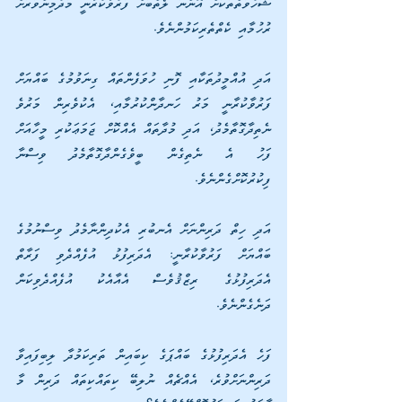
ޝަހުވަތްތަކަށް އޮންނަ ލޯތްބަށް ފަރުވާކުރާނީ މަދުމިންވަރަށް 
ރުހުމާއި ކެތްތެރިކަމުންނެވެ.
އަދި އުއްމީދުތަކާއި ފޮނި ހުވަފެންތައް ގިނަވުމުގެ ބައްޔަށް 
ފަރުވާކުރާނީ މަރު ހަނދާންކުރުމާއި، އެކުވެރިން މަރުވެ 
ނެތިދާގޮތާމެދު، އަދި މުދާތައް އެއްކޮށް ޖަމަޢަކުރި މީހާއަށް 
ފަހު އެ ނެތިގެން ބީވެގެންދާގޮތާމެދު ވިސްނާ 
ފިކުރުކޮށްގެންނެވެ. 
އަދި ހިތް ދަރިންނަށް އެނބުރި އެކުދިންނާމެދު ވިސްނުމުގެ 
ބައްޔަށް ފަރުވާކުރާނީ: އެދަރިފުޅު އުފެއްދެވި ފަރާތް 
އެދަރިފުޅުގެ ރިޒްޤުވެސް އެއާއެކު އުފެއްދެވިކަން 
ދަނެގެންނެވެ. 
ފަހެ އެދަރިފުޅުގެ ބައްޕަގެ ކިބައިން ތަރިކަމުދާ ލިބިފައިވާ 
ދަރިންނަށްވުރެ، އެއްޗެއް ނުލިބޭ ކިތައްކިތައް ދަރިން މާ 