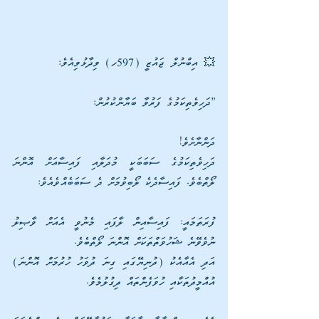
💥 އިބްނުލް ޖައުޒީ (597ހ) ވިދާޅުވިއެވެ:
”ދަހިވެތިކަމުގެ ފަރުވާ ބަޔާންކުރުން:
ދަންނާށެވެ! 
ދަހިވެތިކަމުގެ ސަބަބަކީ މުދަލާއި ފައިސާއަށް އޮންނަ 
ލޯތްބެވެ. ފައިސާދެކެ ލޯބިވުމަށް ދެ ސަބަބެއްވެއެވެ:
ފުރަތަމައީ: ފައިސާއިން ލާފައި މެނުވީ އެއަށް ވާޞިލު 
ނުވެވޭނެ ޝަހުވަތްތަކަށް އޮންނަ ލޯތްބެވެ. 
އަދި އެއާއެކު (ދުނިޔޭގައި ގިނަ ދުވަހު ހުރުމަށް އޮންނަ) 
އުއްމީދުތަކާއި ހުވަފެންތައް ދިގުލުމެވެ. 