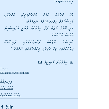
ގިނަވެގެންދެއެވެ!
ފަހެ މުދަލުގެ އާފަތް ދެނެގަނެފިމީހާ, އެމުދަލާއި 
ފައިސާއާމެދު ހިތްހަމަޖެހުމެއް ނުލިބެއެވެ. 
އަދި އޭނާގެ ޙާޖަތް ފުދޭ މިންވަރަށް މެނުވީ އެފައިސާއިން 
ނުވެސް ނަގާނެއެވެ. 
އެމީހެއްގެ ޙާޖަތެއް ފުއްދުމަށްޓަކައި ފައިސާއެއް 
ހިފަހައްޓައިފި މީހާ ދަހިވެތި މީހެއްކަމުގައި ނުވެއެވެ..“
📖 މިންހާޖުލް ޤާޞިދީން 📖
Tags:
MuhammedAlMaldheefi
ދީނީ ލިޔުން
އެންމެ ފަހުގެ
ލިޔުން/ އައްރަޤާއިޤް