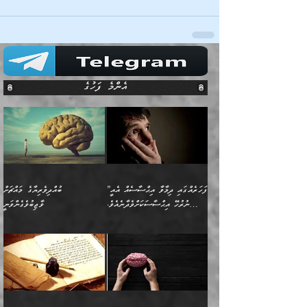
އެންމެ ފަހުގެ
”ފަހަރެއްގައި ދިމާވާ އިޙްސާސެއް އެއީ
ބުއްދިވެރިޔާގެ މައްޗަށް
ނުރުހޭ އިޙްސާސަކަށްވެދާނެއެވެ.
ވާޖިބުވެގެންވަނީ
މިސާލަކަށް ކަމަކާމެދު ބިރުގަތުމެވެ.
”ފަހަރެއްގައި ދިމާވާ
⭐ އިބްނު ޙިއްބާނު (354ހ)
އިޙްސާސެއް އެއީ ނުރުހޭ
ވިދާޅުވިއެވެ: ”ބުއްދިވެރިޔާގެ
އިޙްސާސަކަށްވެދާނެއެވެ.
މައްޗަށް ވާޖިބުވެގެންވަނީ: މި
މިސާލަކަށް ކަމަކާމެދު
ދުނިޔޭގެ ކަންކަމުން އޭނާގެ
ބިރުގަތުމެވެ. ދެން
ޢިލްމު ގަޑުބަޑުކޮށްލާނޭ