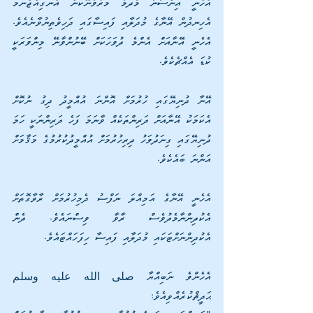
އެހެނީ އިންސާނާ މާދަމާ މަރުވާނޭކަން އެނގިއްޖެނަމަ 
އެހިނދުން އޭނާގެ މުދަލާއި ފައިސާގައި ދަހިވެތިނުވާނެއެވެ. 
އެހެނީ އޭނާއަށް އެންމެ ދުވަހަކަށް ބޭނުންވާނޭ މިންވަރަކީ 
ކުޑަ އެއްޗެކެވެ. 
އޭނާ ދުނިޔޭގައި ހުރުމަށް އޮންނަ އުއްމީދު ދިގު ނުކޮށް 
އެކަމަކު އޭނާއަށް ދަރިންތަކެއް ވާނަމަ ފަހެ ދަރިންނަކީ ހަމަ 
ދުނިޔޭގައި ގިނަދުވަހު ދިރިހުރުމަށް އުއްމީދުކުރުމުގެ މަޤާމަށް 
އަންނަ ބައެކެވެ. 
އެހެނީ އޭނާގެ އަމިއްލަ ނަފްސު ދެމިހުރުމަށް ރާވާގޮތަށް 
އެކުދިންނާމެދުވެސް ރާވާ ވިސްނައެވެ. ދެން 
އެކުދިންނަށްޓަކައި މުދަލާއި ފައިސާ ހިފަހައްޓައެވެ.
އެހެންވެ ނަބިއްޔާ صلى الله عليه وسلم 
ޙަދީޘްކުރެއްވިއެވެ: