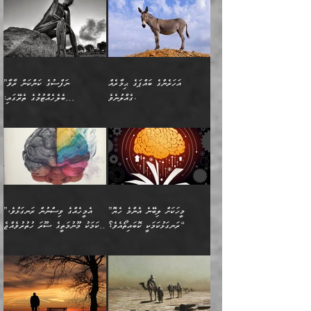
މީހަކީ: ވާހަކަތަކެއް ދައްކާފައި
ޚާލިޞްވެގެންނެވެ. އަދި
”ބުއްދިވެރިޔާ ދައްކާ
ޙަދީޘްކުރެއްވިކަމަށް
ކަމެކެވެ. އެހެންކަމުން އެއާ
ވަޤުތު ނަމާދުކޮށްފާނެއެވެ.
ދެން އޭގެ ފަހުން އެނިކުތް
ބުއްދިވެރިޔަކު ވެއްޖެއްޔާ
ވާހަކަތައް، ޞައްޙަކޮށް
ރިވާކުރެވެއެވެ: "ތިން
އިދިކޮޅު ޞިފައެއް
އަނެއްކޮޅުން މީނާގެ ޢާދައަކީ
އެއްޗެ
ނިންމާނޭކަމަކީ: އެމީހަކު
ސަލާމަތުންވާ ހަށިގަނޑެއް
އަންހެންދަރިން އެމީހަކަށް ލިބި:
ޤާއިމުކޮށްގެން ހުރި މީހަކާ
ސާޢަތެއްވަރު އިރުކޮޅެއް
ކުރާކަމަކާ
ސީދާވާހެން ސީދާވާނެއެވެ.
1-ދެން އެކުދިން
އެކުގައި އިށީންދެ އުޅެގެން
ރޭއަޅުކަންކުރުމެވެ. ދެން މީނާ
އަނެއްކޮޅުން ޖާހިލުމީހާ ދައްކާ
އަދަބުވެރިކުރުވާ 2-އަދި
ﷲ ދެއްވި ނިޢުމަތް
(އެމީހުންނާ އެކުގައި
އަހަރެންގެ ބައްޕަގެ ޙިމާރެއް
”ނަފްސުގެ ކަންކަން ރާވާ
ވާހަކަތައް، ބަލިވެފައިވާ
އެކުދިން ކައިވެނިކުރުވާ 3-
ގަޑުބަޑުކޮށް
ރޭކުރާއިރު) އެމީހުންނާ
ގެއްލުނެވެ.
ބެލެހެއްޓުމުގެ ތެރޭގައި:
ހަށިގަނޑެއް އެގޮތްމިގޮތްވާހެން
އަދި އެކުދިންނަށް ހެޔޮކޮށް
ހުތުރުނުކުރާހުއްޓެވެ...
އެއްގޮތްވެއެވެ. ނުވަތަ އެމީހުން
މަގުފުރެދިފައިވާ ބަޔަކުގެ ކިބައިގައިވާ
🌱 ޖަޢުފަރު ބްނު މުޙައްމަދު
އެމީހުންގެ މަގުފުރެދުމާއި
ފުށޫއަރާ އިދިކީލަވާނެއެވެ. އަދި
ހިތައިފިނަމަ ފަހެ އެމީހަކަށްވަނީ
މޮޅެތި ރިވެތި ކަންކަމަށް ބަލާ
ބުއްދިއާއި ވިސްނުންތެރިކަން
ރޯދަ ހިފާއިރު މީނާވެސް
(148ހ) ކިޔާދެއްވިއެވެ:
އެމޮޅެތި ކަންކަމާ ގުޅުމެއް
ވިސްނުން ދިގު ނުކުރުންވެއެވެ.
ބުއްދިވެރިޔާގެ ބަސްތައް އެއީ
ސުވަރުގެއެވެ." 📖 ސުނަނު
އިތުރުކޮށްދޭނެ ކަމަކީ: އޭނާފަދަ
އެމީހުންނާއެކު ރޯދަހިފައެވެ.
”އަހަރެންގެ ބައްޕަގެ ޙިމާރެއް
ނުވެއެވެ. އެހެނީ ނަފްސަކީ
ކިތަންމެ މަދު
އަބީ ދާވޫދު 📖 ފަހެ ތިބާގެ
(އެހެން ބުއްދިވެރިންނާ)
އެމީހުން
ގެއްލުނެވެ. ދެން ބައްޕަ
ވަޒަންހަމަވާ އެއްޗެއް ނޫނެވެ.
ބަސްތަކެއްވިޔަސް އޭގެ ޤަދަރު
އަންހެން ދަރިން
ގާތްވުމާއި، އެއާ އިދިކޮޅު އިދ
ވިދާޅުވިއެވެ: ”ﷲ ތަޢާލާ
ނަފްސު ކަންކަން
ބޮޑުވެގެންވެއެވެ. އެއީ
ކައިވެނިކުރުވުމުގައި
އަހަރެންނަށް އޭތި އަނބުރާ
މަސްހުނިކޮށްލައެވެ. އެގޮތުން
ފާފަވެރިޔާގެ ކުރިމަތިލުން
ފަރުވާކުޑަކޮށް، ޢާއިލާއެއް
”މީހަކަށް ލިބޭނެ އެންމެ ހެޔޮ
”އެމީހެއްގެ ވިސްނުން ރަނގަޅުވެ،
ރައްދުކުރައްވައިފިނަމަ ފަހެ
މީހަކު ބުރު ސޫރަ ރީތި
ކިތަންމެ ކުޑަކަމެއްވިޔަސް
ބިނާކޮށް ކައިވެންޏެއް
ރަނގަޅުކަމަކީ ކޮބައިތޯއެވެ؟“
އެކަމަކު މޫނުމަތީގެ ސޫރަ ހުތުރުވެއްޖެ
އެކަލާނގެ ރުއްސަވާނޭ
ފުރިހަމަ، މުދާތައް
މީހާ,
އޭގެ މުޞީބާތް ބޮޑުވެގެންވާ
ޤާއިމުކުރުން ދޫކޮށްފައި
🪨 އިބްނުލް މުބާރަކު
☘️ އިބްނު ޙިއްބާނު
ޙަމްދުގެ ބަސްތަކަކުން
ތަނަވަސްވެ، އެކަމަކު އެއާއެކު
ގޮތަށެވެ. އަދި ބުއްދިވެރިކަމުގެ
ކިޔެވުމާއި އެހެން
(181ހ) އަށް ދެންނެވުނެވެ:
(354ހ) ވިދާޅުވިއެވެ:
އަހަރެން އެކަލާނގެއަށް
ޢަޤީދާއާއި ފިކުރު ފުރެދިގެންވާ
ތެރޭގައި: އެއްވެސް ކަ
މަޤްޞަދުތަކުގައި އެކުދިން
”މީހަކަށް ލިބޭނެ އެންމެ ހެޔޮ
”އެމީހެއްގެ ވިސްނުން
ޙަމްދުކުރާހުށީމެވެ.“ ދެން މާ
މީހަކަށް ވެދާނެއެވެ. ދެން
މަޝްޣޫލުކުރުވުމާމެދު ތިބާ
ރަނގަޅުކަމަކީ ކޮބައިތޯއެވެ؟“
ރަނގަޅުވެ، އެކަމަކު
ގިނައިރެއް ނުވެ އޭގެ
މިފަދަ މީހަކުގެ ރީތިކަމާއި