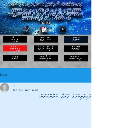
ހޯމް ޕޭޖް
ވީޑިއޯ
ބުލޮގް
ފޮތްތައް
އޯޑިއޯ މަދަހަ
މީޑިއާތައް
ޚަބަރު
ލިޔުންތައް
އޯޑިއޯތައް
Post
--
Jan 6
2 min read
ދަހިވެތިކަމުގެ ފަރުވާ ބަޔާންކުރުން: