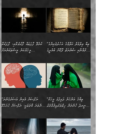
ސާމާނުތައް ބަހައްޓަންދެން
ގެނައުން މަނައެއް ނުކުރެއެވެ.
ނަފްސަށް ބައިވަރު ވަޤުތީ
ބައެއް ނަފްސުތަކުގެ
ހުށިޔާރުވެގެން އުޅޭ ބައެއް
ދެއްކުންތެރިއަކަށް ވެދާނޭކަމަށް
އަހަރެން ހުރީމެވެ. ދެން
މިސާލަކަށް ބެލުމުގެ
ޞިފަތަކާއި އިޙްސާސްތައް
ޠަބީޢަތުގައި
ނަފްސުތަކުގެ ސަބަބުން
ބިރުން ހެޔޮ ޢަމަލުކުރުން
ބުނެފީމެވެ: "މި ނޫން އެއްޗެއް
ލައްޒަތެވެ. އެކަމަކު
ލިބިގެންވެއެވެ. އެއީ
އަވަސްއަރުވާލުންވެއެވެ. ދެން
ބުއްދިއަށް ކުރާ
ދޫކޮށްލާ މީހުންވެއެވެ. އެއީ
ކިޔަން ތިބާއަށް ރަނގަޅަށް ނ
ޝަރީޢަތުން އެއ
ނަފްސުގައި ހިފެހެއްޓިގެންވާ
ކުޑަ ވަޤުތުކޮޅެއްގެ ތެރޭގައި
އަސަރުންކަމުގައި ވެދާނެއެވެ.
ގޯހެކެވެ. އަދި ޝައިޠާނާއަށް
ލާޒިމް ޠަބީޢަތުގެ ތެރޭގައިވާ
ބުއްދި ލައްވާ ނުރައްކާތެރި
އެފަދަ ކަންކަމާމެދު ވިސްނާ
ވެވޭ އެއްބަސްވުމެކެވެ.
ކަންކަމެއް ނޫނެވެ. ނަމަވެސް
ޤަރާރުތައް ނިންމާ،
ފިކުރުކުރުން މާބޮޑަށް
އެކަމަކު އޭގައި އަހަރުމެން
”ތިބާ ޢިލްމުލް ކަލާމްގެ އަހުލުވެރިންގެ
ކުރެވޭ ފާފަތައް ފޮރުވުމާއި، ފާފަކުރާ
އެއީ ހުށަހެޅި ލައިގަންނަ
އިޚްތިޔާރުކުރަން އެނަފްސު
ދިގުލައިފިނަމަ, ފުރިހަމަ ކުރުން
ތަފްޞީލުކޮށް ބުނަމެވެ.
(ޤުރްއާނާއި ސުންނަތް ދޫކޮށް ބުއްދީގެ
މީހެއްކަން މީސްތަކުންނަށް
ކަންކަމެވެ. މިސާލަކަށް:
ބޭނުންވެއެވެ. ދެން ނަފްސަށް
ޙައްޤުވާ ކަންކަން
ހެޔޮކަންތައް ބެހިގެންދަނީ:
ޙުއްޖަތްތަކާއި ވިސްނުންތައް
އެނގިގެންވުމަށް ނުރުހުންވުމާއި،
އަބޫ ޢުމަރު އަޙްމަދު ބްނު
🌴 އިބްނުލް ޖައުޒީ
ހިތާމަޔާއި އުފަލާއި،
އޭގެ އަވަސްއަރުވާލުމާއި،
ބޭނުންކޮށްގެން ދީނުގެ ކަންކަމުގައި
މީސްތަކުން އޭނާ ނުބައިކޮށްފައި
ފުރިހަމަކުރުން މަނާކުރާ
🔹ސީދާ އެކަމުގައި
މުޙައްމަދު އަލްމާލިކީ
(597ހ) ވިދާޅުވިއެވެ:
ކަންބޮޑުވުމާއި
އަނެއްކޮޅުން ބުއްދި
ވާހަކަދައްކާ މީހުންގެ) މަޖްލިސްތަކަށް
އެއްޗެހިކިޔުމަށް ނުރުހުންވުން
ކަމެއްކަމުގައި:
(ދުނިޔަވީ) ލައްޒަތެއް ނެތް
(429ހ)، ބަޣުދާދުން
”ކުރެވޭ ފާފަތައް ފޮރުވުމާއި،
ޙާޒިރުވިންހެއްޔެވެ؟“
ހުއްދަވެގެންވާކަން ބަޔާންކުރުން:
ހިތްފަސޭހަވުމާއި،
މަޝްޣޫލުކޮށްލާފަދަ އެހެރަ
ރައްކާތެރިކަމުގެ ފިޔަވަޅުތައް
ކަންކަމެވެ. މިސާލަކަށް
ޤައިރަވާނުގެ ރަށަށް އައިހިނދު
ފާފަކުރާ މީހެއްކަން
ބިރުވެރިކަމާއި އަމާންކަމުގެ
އިޙްސާސްތަކާއި ޝުޢޫރުތައް
އެޅުމާއި، ދިމާވެދާނޭ ގޮތ
ނަމާދާއި، ރޯދައާއި، ޙައްޖާއި،
އަބޫ މުޙައްމަދު އިބްނު އަބީ
މީސްތަކުންނަށް
އިޙްސާސާއި، މޮޅިވެރިކަމާއި
ޖަމަޢަވެއްޖެނަމަ, އެހިނދުން
ހަ
ޒައިދު އަލްޤައިރަވާނީ
އެނގިގެންވުމަށް
ހިތްހަމަޖެހުމާއި އެނޫންވެސް
ނުބައި ރައުޔު، އަދި ފަހުން
”ތިބާގެ އަންހެން ދަރިފުޅު މީހަކާ
”ނަފްސަށް އެއިން އަސަރުގެންނަ
(386ހ) އެކަލޭގެފާނާ
ނުރުހުންވުމާއި، މީސްތަކުން
ގިނަ ކަންކަމެވެ. މި
ހިތާމަކުރާނޭ ކަންކަން ބުއްދިން
ނީނދެ ހުންނަން ހިތްވަރުދިނުމާމެދު
ތިންވަނަ ބާވަތަކީ: ނަފްސަށް ހުށަހެޅޭ
ވާހަކަދައްކަވަމުން
އޭނާ ނުބައިކޮށްފައި
ޞިފަތަކުން ކަމެއް ނަފްސުގައި
އިޚްތިޔާރުކުރެއެވެ. އަދި
ތިބާ ހުށިޔާރުވެ ޚަބަރުދާރުވާށެވެ!
ކަންކަމެވެ. (ޝުޢޫރުތަކާއި
އެގޮތަށް ތިމަންނާ ހިތްވަރުދެނީ
އެގޮތުން ނަފްސުގެ
އެއްސެވިއެވެ: ”ތިބާ ޢިލްމުލް
އެއްޗެހިކިޔުމަށް ނުރުހުންވުން
އިޙްސާސްތަކެވެ.)
އަބަދުމެ ހަރުލައިގެން
ފަހަރެއްގައި އެފަދަ ބުއްދިއެއް
ކިހިނެއްހެއްޔެވެ؟ އެކަމަށް
ޠަބީޢަތުގައި ލޯބިވުމާއި
ކަލާމްގެ އަހުލުވެރިންގެ
ހުއްދަވެގެންވާކަން
ދާއިމަކަށް ނުހުރެއެވެ. އެކަމަކު
ބަލިކަށިވެ ގަމާރުވެ
ހިތްވަރުދޭން ބޭނުންކުރާ
ނުރުހުންވުމާއި، އުފާވުމާއި
(ޤުރްއާނާއި ސުންނަތް ދޫކޮށް
ބަޔާންކުރުން: ކުރެވޭ ނުބައި