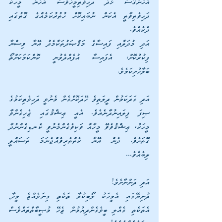
އެހެންގޮސް ޚުދު ދަހިވެތިމީހާވެސް އެހެން މީހަކު 
ދަހިވެތިވާތީ އެކަން ނުބައިކޮށް ހުތުރުކަމެއްގެ ގޮތުގައި 
ދެކެއެވެ. 
އަދި މުދަލާއި ފައިސާގެ މަޤްޞަދުތަކާމެދު އޭނާ ވިސްނާ 
ފިކުރުކޮށް، އެފައިސާ އުފެއްދެވުނީ ކޮންކަމަކަށްތޯ 
ބަލާހުށިކަމެވެ.
އަދި ގަދަކަމުން ދީލަތިވެ ހޭދަކޮށްގެން މެނުވީ ދަހިވެތިކަމުގެ 
ޞިފަ ފިލައިނުދާނެއެވެ. އެއީ ޢިޝްޤުގައި ޖެހިގެންވާ 
މީހަކު، ޢިޝްޤުވެވޭ މީހާއާ ވަކިވެގެންމެނުވީ ކެނޑިގެންނުދާ 
ގޮތަށެވެ. ދެން އޭނާ ކެތްތެރިވެއްޖެނަމަ ތަސައްލީ 
ލިބެއެވެ...
އަދި ދަންނާށެވެ! 
ދުނިޔޭގައި އެމީހަކު ލޯބިކުރާ ތަކެތި ގިނަވެއްޖެ މީހާ, 
އެތަކެތި ގެއްލި ބީވެގެންދިޔުމުން ޖެހޭ މުޞީބާތްތައްވެސް 