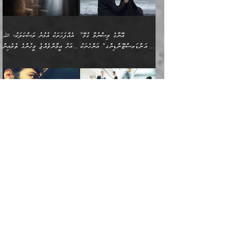
އެކަންކަން ލައިގަނެފައި
ކޮސްވެގެންވާ ކަމަށް ތުހުމަތުވެ
ފެތުރިގެންވާ ފަސް ގޮތެއް
ދެރަވުންވެއެވެ. މިއީ
ބުއްދީގެ ޙުއްޖަތްތަކާއި
ކަންތައް ފޮރުވާ
އަނެއްކާ ފިލ
އަހަރެން ތިބާއަށް ކިޔާދޭނަމެވެ.
ނަފްސުތަކުގައިވާ ޠަބީޢީ
ވިސްނުންތައް ބޭނުންކޮށްގެން
ވަންހަނާކުރުމަކީ
ތިބާގެ އަންހެން ދަރިފުޅަށް
ޞިފަތަކެކެވެ. ނަމަވެސް
ދީނުގެ ކަންކަމުގައި
ދެއްކުންތެރިކަމެއްކަމުގައި
”އޭނާގެ ވިސްނުމާ ގުޅޭ
އެއްފަހަރަކު އުޅުނު ރަސްކަލަކު، ﷲ
އަދި އެކުއްޖާގެ
އެކަންކަން އިންސާނާއަށް
ވާހަކަދައްކާ މީހުންގެ)
ހީކުރާ މީހަކު ހީކޮށްފާނެއެވެ.
"އަންޑަރސްޓޭންޑިންގ" އަންހެނަކު
އަށް އީމާންވެއްޖެ މީހުންގެ ތެރެއިން
މުސްތަޤްބަލަށް އެކަމުގެ
ޖެހޭހިނދު އެއީ ވަޤުތީ ގޮތުން
މަޖްލިސްތަކަށް
އެކަންވަނީ އެހެންނެއް ނޫނެވެ.
ހޯދަން ވަރުބަލިވެގެން އުޅެއެވެ.
މީހަކު އަތުޖެހިއްޖެނަމަ އެމީހަކު
އޭ އަޚާއެވެ! ތިބާއާ އެއްފަދަ
🌴 ހިޝާމު ބްނު އިސްމާޢީލު
ނުރައްކާ ނޭނގިހުރެވެސް ތިބާ
ހުށަހެޅޭ ޞިފަތަކަކަށްވެއެވެ.
ޞަލީބަށް އެރުވުމަށް އަމުރުކުރަމުން
ޙާޒިރުވިންހެއްޔެވެ؟“ އަބޫ
މަނާވެގެންވާކަމަކީ
ފިރިހެނަކާ މެނުވީ ތިބާގެ
(217ހ) ކިޔާދެއްވިއެވެ:
އެކަމަށް ވެއްޓިފައި
ދެން އޭގެ ޠަބީޢީ
ދިޔައެވެ.
ޢުމަރު ވިދާޅުވިއެވެ:
އިންސާނާއަކީ ވަރަޢަވެރި
ވިސްނުމާ އެއްގޮތްވެ
”އެއްފަހަރަކު އުޅުނު
ވެދާނެއެވެ: 1- އާމްދަނީ
މިންގަނޑަށްވުރެ އެޞިފަތައް
”އާނއެކެވެ. އަހަރެން
މީހެއްކަމުގައި މީހުންނަށް
އަންޑަރސްޓޭންޑު
ރަސްކަލަކު، ﷲ އަށް
ހޯދަން މަސައްކަތްކުރުމާއި
ބޭރުވެއްޖެނަމަ, އެހިސާބުން
ދެފަހަރަކު ޙާޒިރުވީމެވެ. ދެން
ދައްކަންވެގެން، އަދި އޭނާއަކީ
ނުވެވޭނެއެވެ. ދެންފަހެ
އީމާންވެއްޖެ މީހުންގެ ތެރެއިން
ވަޒީފާ އަދާކުރުމުގެ ދަރަޖަ
ބުއްދިއަށް އަސަރުކުރެއެވެ.
އެއަށ
ﷲ ދެކެ ބިރުގަންނަ
އަންހެނާއަށް ބަލާއިރު ތިޔަ
މީހަކު އަތުޖެހިއްޖެނަމަ
ބޮޑުކޮށް މަތިކުރުމެވެ.
ޠަބީޢީ އާދައިގެ މިން ތެރޭގައި
”އަންހެނާއާ އެކީގައި މަސައްކަތްކުރާ
”އޭ އުޚްތާއެވެ! ތިބާގެ ފިރިމީހާ ތިބާގެ
ދެމީހުންގެ ގުޅުމަކީ އެކަކު
އެމީހަކު ޞަލީބަށް އެރުވުމަށް
ޚާއްޞަކޮށް ޑޮކްޓަރީކަމާއި
އެޞިފަތައް ހުރިނަމަ,
ފިރިހެން ވޯރކްމޭޓުންނާއި
މައްޗަށް ހޭދަކޮށް ޚަރަދުކުރުމަކީ
އަނެކަކުގެ ވިސްނުން ފަހުމްވެ
އަމުރުކުރަމުން ދިޔައެވެ. ދެން
އިންޖިނޭރުކަންފަދަ
އެޞިފަތަކަށް އަސަރުކުރުވާ،
ކްލާސްމޭޓުންނަކީ މަރެވެ.
ޢައިބެއް ނޫނެވެ.
ޅިޔަނުންނާއިމެދު ޙަދީޘްގައި
ހަމަ އެގޮތަށް ތިބާގެ
ދޭހަވުމަށްވުރެ މާ މަތީ
ﷲ އަށް އީމާންވާ މީހުންގެ
ވަޒީފާތަކެވެ. އެހެނީ ވަޒީފާ
އޭގެ މައްޗަށް ޙުކުމްކުރާ
އައިސްފައިވަނީ އެއީ މަރު
ބައްޕައާއި، ތިބާގެ ފިރިހެން
ގުޅުމެކެވެ. އެއީ އެކަކު
ތެރެއިން މީހަކު ގެނެވި
އަދާކުރުމުގެ ދަރަޖަ ބޮޑުކޮށް
އެއްޗަކީ ބުއްދިކަމުގައިވެއެވެ.
ކަމުގައިއެވެ. އައުލަވީ
ދަރިފުޅުވެސް ތިބާއަށް
އަނެކަކު ފުރިހަމަކޮށްދޭ
ޞަލީބަށް އެރުވުމަށް
މަތިކުރާ ޒުވާން އަންހެނާ
އެއީ ބުއްދީގައި ޢިލްމާއި،
ޤިޔާސުން އެޙަދީޘްގައި:
ޚަރަދުކޮށްދިނުން ޢައިބަކަށް
ގުޅުމެކެވެ. އެހެންކަމުން،
އަމުރުކުރިހިނދު އޭނާއަށް
ތަޖ
އަންހެނާ ވަޒީފާ އަދާކުރާ
ނުވެއެވެ. އެހުރިހާ
ތިބާގެ ވިސްނުމާއި ޚިޔާލާ
ބުނެވުނެވެ: "ވަޞިއްޔަތެއް
ތަނުގައި އުޅޭ، ފިރިހެނުން
އެންމެންވެސް މުދަލާއި ފައިސާ
އެއްގޮތްވެ ވިސްނޭ އަންހެނަކު
އޮތިއްޔާ ކުރާށެވެ." ދެން އޭނާ
ޖަމަލު ހަނގުރާމައިގެ ދުވަހު އުންމުލް
”ނަފްސުގެ ހަރުލާފައި ހުރި ޠަބީޢަތް