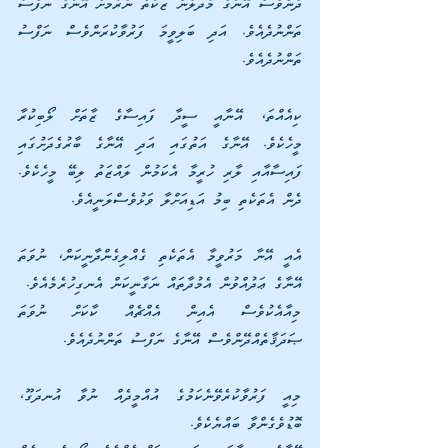
ދެންވެސް އޭނާގެ މުދަލުން ޒަކާތް ނެރުމަށް އޭނާގެ ނަފްސު 
ތަންނުދެއެވެ. އަދި ބަލިވީމަ ފަރުވާކުރަންވެސް ނަފްސު 
ތަންނުދެއެވެ. 
ކިއެއްތަ، އޭނާއީ ސީދާ ފައިސާގެ ޒާތަށް ލޯބިކުރާ 
މީހެކެވެ. އޭނާގެ އަތުގައި އަދި އޭނާގެ ބާރުގެދަށުގައި 
ފައިސާއާއި ލާރި ހުރީމާ އެކަމުން ލައްޒަތު ލިބޭ މީހެކެވެ. 
ދެން އެތަކެތި ބިމު އަޑިއަށްލާ ވަޅުވެސްލަނީއެވެ. 
އެއީ އޭނާ މަރުވީމާ އެތަކެތި ގެއްލިގެންދާނީކަން، ނުވަތަ 
އޭނާގެ ޢަދުއްވުން އެމުދާތައް ނަގާނީކަން އެނގިހުރެމެއެވެ. 
މިއާއެކުވެސް އެއިން އެއްޗެއް ކާކަށް ނުވަތަ 
ޞަދަޤާތެއްދޭންވެސް އޭނާގެ ނަފްސު ތަންނުދެއެވެ.
މިއީ ފަރުވާކުރެވޭނެކަމުގެ އުއްމީދެއް ނުވާ އުނދަގޫ، 
ބޮޑުވެގެންވާ ބައްޔެކެވެ.