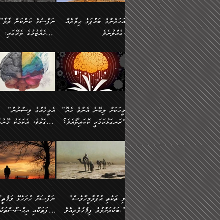
އުޅެގެން ﷲ ދެއްވި ނިޢުމަތް
ދެން މީނާ (އެމީހުންނާ
ސީދާވާނެއެވެ. އަނެއްކޮޅުން
އަންހެންދަރިން އެމީހަކަށް 
ގަޑުބަޑުކޮށް
އެކުގައި ރޭކުރާއިރު) އެމީ
ޖާހިލުމީހާ ދައްކާ ވާހަކަތައް،
1-ދެން އެކުދިން
އަހަރެންގެ ބައްޕަގެ ޙިމާރެއް
”ނަފްސުގެ ކަންކަން ރާވާ
ހުތުރުނުކުރާހުއްޓެވެ...
އެއްގޮތްވެއެވެ. ނުވަތަ އެމ
ބަލިވެފައިވާ ހަށިގަނޑެއް
އަދަބުވެރިކުރުވާ 2-އަދި
ގެއްލުނެވެ.
ބެލެހެއްޓުމުގެ ތެރޭގައި:
ބުއްދިއާއި ވިސްނުންތެރިކަން
ރޯދަ ހިފާއިރު މީނާވެސް
އެގޮތްމިގޮތްވާހެން ފުށޫއަރާ
އިތުރުކޮށްދޭނެ ކަމަކީ: އޭނާފަދަ
އެމީހުންނާއެކު ރޯދަހިފައެވެ
މަގުފުރެދިފައިވާ ބަޔަކުގެ
އިދިކީލަވާނެއެވެ. އަދި
އަދި އެކުދިންނަށް ހެޔޮކޮށް
🌱 ޖަޢުފަރު ބްނު މުޙައްމަދު
އެމީހުންގެ މަގުފުރެދުމާއި
(އެހެން ބުއްދިވެރިންނާ)
އެމީހުން
ކިބައިގައިވާ މޮޅެތި ރިވެތި
ބުއްދިވެރިޔާގެ ބަސްތައް އެއީ
ހިތައިފިނަމަ ފަހެ އެމީހަކަ
(148ހ) ކިޔާދެއްވިއެވެ:
އެމޮޅެތި ކަންކަމާ ގުޅުމެއް
ގާތްވުމާއި، އެއާ އިދިކޮޅު އިދ
ކިތަންމެ މަދު
ކަންކަމަށް ބަލާ ވިސްނުން
ސުވަރުގެއެވެ." 📖 ސުނ
”އަހަރެންގެ ބައްޕަގެ ޙިމާރެއް
ނުވެއެވެ. އެހެނީ ނަފްސަކ
ބަސްތަކެއްވިޔަސް އޭގެ ޤަދަރު
އަބީ ދާވޫދު 📖 ފަހެ ތިބާ
ނުކުރުންވެއެވެ.
ގެއްލުނެވެ. ދެން ބައްޕަ
ވަޒަންހަމަވާ އެއްޗެއް ނޫނ
ބޮޑުވެގެންވެއެވެ. އެއީ
އަންހެން ދަރިން
ވިދާޅުވިއެވެ: ”ﷲ ތަޢާލާ
ނަފްސު ކަންކަން
ފާފަވެރިޔާގެ ކުރިމަތިލުން
ކައިވެނިކުރުވުމުގައި
އަހަރެންނަށް އޭތި އަނބުރާ
މަސްހުނިކޮށްލައެވެ. އެގޮތު
”މީހަކަށް ލިބޭނެ އެންމެ ހެޔޮ
”އެމީހެއްގެ ވިސްނުން
ކިތަންމެ ކުޑަކަމެއްވިޔަސް އޭގެ
ފަރުވާކުޑަކޮށް، ޢާއިލާއެއް
ރައްދުކުރައްވައިފިނަމަ ފަހެ
މީހަކު ބުރު ސޫރަ ރީތި
މުޞީބާތް ބޮޑުވެގެންވާ ގޮތަށެވެ.
ރަނގަޅުކަމަކީ ކޮބައިތޯއެވެ؟“
ރަނގަޅުވެ، އެކަމަކު މޫނުމަ
ބިނާކޮށް ކައިވެންޏެއް
އެކަލާނގެ ރުއްސަވާނޭ ޙަމްދުގެ
ފުރިހަމަ، މުދާތައް ތަނަވަ
އަދި ބުއްދިވެރިކަމުގެ ތެރޭގައި:
ޤާއިމުކުރުން ދޫކޮށްފައި
ސޫރަ ހުތުރުވެއްޖެ މީހާ,
ބަސްތަކަކުން އަހަރެން
އެކަމަކު އެއާއެކު ޢަޤީދާއާއ
🪨 އިބްނުލް މުބާރަކު
☘️ އިބްނު ޙިއްބާނު
އެއްވެސް ކަ
ކިޔެވުމާއި އެހެން
އެކަލާނގެއަށް
ފިކުރު ފުރެދިގެންވާ މީހަކަށ
(181ހ) އަށް ދެންނެވުނެވެ:
(354ހ) ވިދާޅުވިއެވެ:
މަޤްޞަދުތަކުގައި އެކުދިން
ޙަމްދުކުރާހުށީމެވެ.“ ދެން މާ
ވެދާނެއެވެ. ދެން މިފަދަ
”މީހަކަށް ލިބޭނެ އެންމެ ހެޔޮ
”އެމީހެއްގެ ވިސްނުން
މަޝްޣޫލުކުރުވުމާމެދު ތިބާ
ގިނައިރެއް ނުވެ އޭގެ
މީހަކުގެ ރީތިކަމާއި އޭނާގެ
ރަނގަޅުކަމަކީ ކޮބައިތޯއެވެ؟“
ރަނގަޅުވެ، އެކަމަކު މޫނުމަ
ނަމަނަމަ ސަމާލުވެ
އަސްދާނުގޮނޑިއާއި ލަގަނާއި
މޮޅެތި ތަކެއްޗަށްޓަކައި ބެލ
ވިދާޅުވިއެވެ: ”އޭނާގެ
ސޫރަ ހުތުރުވެއްޖެ މީހާ, ފ
އެކީގައި އޭތި ގެނެވުނެވެ. ދެން
އޭނާގެ ޢަޤީދާއާއި ޤަބޫލުކު
ކިބައިގައިވާ ފުރާ ފުރިހަމަ
އޭނާގެ ނަފްސުގެ (ބުއްދިއ
"މި ތަކެތި އުފުލާމީހާވެސް
”ނަފްސަށް ހުށ
އެކަލޭގެފާނު އެއަށް
ގޮތްތަކާއި ފިކުރުވެސް ނަ
ބުއްދިއެވެ.“ ދެންނެވުނެވެ:
ވިސްނުމުގެ) ހެޔޮކަމުން އ
ބަކުރަށްވުރެ ފިޤުހުވެރިއެވެ."
ޞިފަތަކާއި އިޙްސާސްތަކު
ސަވާރުވިއެވެ. އަދި އޭގެ
ރަނގަޅުކޮށް ޖަރީކޮށްދޭ ކަމ
”އެގޮތަށް ލިބިގެންނުވިނަމަ
މޫނުގެ ހުތުރުކަން ހަނދާނ