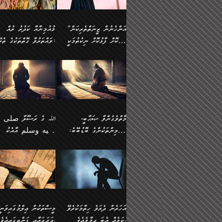
وسلم ކަމަނާއަށް އެކަމަށް
ޝަހުވަތްތައް ނަގައިގަންނަ
މާހައުލުގައި އުޅޭ ފިރިހެނުން،
އުފާކޮށްދިނުމަށެވެ. ފިރިމިހ
(61ހ) އެކަމަނާއަށް
ޢަހްދު ހިއްޕެވީހެވެ. ކަމަނާ
ވަޒަންކުރަން ބުއްދިއަށް
ޅިޔަނުންނާ އެކި ގޮތްގޮތުން
ގާތުން އެހެން އަހައިފިނަމ
(ރަނގަޅު ސީދާ ގޮތުން)
ކުޅަދާނަނުވެއެވެ.
ލިޔުއްވިކަމަށް ރިވާކުރެވެއެވެ:
”އަންހެނުން ޒީނަތްތެރިކަން
މުއުމިނާއާ ކަދުރު ރުއް
އެއްގޮތްވެ، އަދި އެހެން
ބުނާނީ ތިމަންނާގެ
ފޭވެއްޖެއެވެ! ފޭވެއްޖެއެވެ!
ނަފްސުތަކުގައިވާ ކޮންމެ
ހާމަކޮށް ފާޅުކޮށް ނިކުތުމަކީ
ވައްތަރުވާ ގޮތްތަކުގެ ތެރޭގައި:
ގޮތްތަކުން ނުރައްކާ
އަނބިމީހާއާއި ޢާއިލާގެ
ރަށްތަކަށް ދަތުރުފަތުރުކޮށް،
ޠަބީޢަތަކުންވެސް، އެތައް
އިތުރުވެއެވެ. އެ ދެމީހުންގެ
ބޭނުންތައް ފުއްދާ
އެކަކަށްވުރެ ގިނަ މީހުން އޭގައި
ކުރިއަށް ނިކުމެއުޅުން
ބައިވަރު ޝަހުވަތްތައް
ތިބާގެ އަންހެން ދަރިފުޅު
🌴 ﷲ ތަޢާލާ
މެދުގައި އެއ
ޚަރަދުކުރުމަށެވެ. އަދި ފިރި
ހިއްސާވާ ފާފައެކެވެ.
އެކަލޭގެފާނު ކަމަނާއަށް
އެނަފްސު ބަލައިގަންނަ ގޮ
ޢައުރަނިވާނުކޮށް، ނުވަތަ ޒީނަތް
ވަޙީކުރެއްވިއެވެ: ( أَلَمۡ
ދަރިފުޅު
ނަހީކުރެއްވިކަމެއް
އަސަރުކުރެއެވެ. އެގޮތުން
ހާމަކޮށްގެން ނިކުންނަހިނދު
كَیۡفَ ضَرَبَ ٱللَّ
ނޭނގޭހެއްޔެވެ!؟ ފަހެ ދީނުގެ
ނަފްސަކީ މަތިވެ
އޭގެ ހިއްސާއެއް ތިބާއަށްވެއެވެ.
مَثَلࣰا كَلِمَةࣰ طَیِّب
ތަނބު އަރިއަޅައިފިނަމަ
ބޮޑުވެގަންނަން ބޭނުންވާ
އަދި ފިތުނަވެރިވާ ކޮންމެ
كَشَجَرَةࣲ طَیِّبَةٍ أَصۡ
އަންހެނުން މެދުވެރިކޮށް އެ
ނަފްސެއްނަމަ؛
ޒުވާނެއް، އަދި އެއަންހެނާއާ
ثَابِتࣱ وَفَرۡعُهَا فِ
މާތްވެގެންވާ ޞަޙާބީ،
ﷲ ގެ ރަސޫލާ صلى ا
ޘާބިތެއް ނުކުރެވޭނެއެވެ! އަދި
މީސްތަކުންގެ މަދަޙަ ތަޢުރ
ދިމާލަށް ބެލުން އަމާޒުކުރާ
ٱلسَّمَاۤءِ ) (إبرا
މުއުމިންތަކުންގެ ބޮޑުބޭބެ:
عليه وسلم އާއެކު
އޭގައި ބާގަނޑެއް ހެދިއްޖެނަމަ
ބަލައިގަތުން މަދުކުރަން
ކޮންމެ ޒުވާނެއްގެ ފާފަ، އެ
: ٢٤) "اللّه ހެޔޮ ރަ
އަންހެނުންނަކަށް އެ ފޫބައްދާ
ޖެހެއެވެ. އެއީ އެ ޠަބީޢަތާ
މުޢާވިޔާ ބްނު އަބީ ސުފްޔާނު
މުޢާވިޔާގެ ނޭފަތްޕުޅަށް ވަތ
ހިއްސާގައި ހިމެނެއެވެ. އެހެނީ
ކަލިމައެއްގެ މިސާލު، ހެޔޮ
ﷲ ގެ ރަސޫލާ صلى الله
💧އިބްނުލް މުބާރަކު
އިޞްލާޙެއް ނުކުރެވޭނެއެވެ!
މަދަޙަޘަނާ ލިބުމުން
(60ހ):
ހިރަފުސް ވެލިކޮޅެއްވެސް ޢ
އެއީ ތިބާގެ އަންހެން
ރަނގަޅު ގަހެއް ފަދައިން
عليه وسلم ގެ
(181ހ) އާ
އަންހެނުންގެ ޖިހާދަ
ހެއްލުންތެރިކަމާއި، ބޮޑާކަ
ބްނު ޢަބްދުލް ޢަޒީޒަށްވުރެ
ދަރިފުޅެވެ. އަދި އެދަރިފުޅު
ޖައްސަވަނީ ކޮންފަދައަކުން
ޞަޙާބީންނާމެދު
އެސުވާލުކުރެވުމުން ވިދާޅުވ
ނަފްސުގެ ޢައިބުތައް ހަނ
ނިވާކޮށް ފަރުދާކުރަން
ތިބާއަށް ނުފެނޭހެއްޔެވެ؟
ހެޔޮވެ މާތްވެގެންވެއެވެ!“
އަހުލުއްސުންނާގެ ޢަޤީދާއާ
”ﷲ ގެ ރަސޫލާ صلى 
ތިބާއަށްވަނީ އަމުރުވެވިގެންނެވެ.
އެގަހުގެ މައިގަނޑާއި ބުޑ
ޚިލާފުވުމުގެ ކޮޅުމަތި، އަދި
عليه وسلم އާއެކު
ތިބާ އެހެން ކަންތައް
ރަނގަޅަށް ބިމުގައި ހަރުލާ
އެތެރޭގައި ފޮރުވައިގެން އޮތް
މުޢާވިޔާގެ ނޭފަތްޕުޅަށް ވަތ
އަހަރެން ދެރަވެ ހިތާމަކުރެވޭ
މީސްތަކުން ޢިލްމުގައިވަނީ
ނުކޮށްފިނަމަ ތިބާ
ސާބިތުވެފައިވެއެވެ. އަދި
ނުބައި ފާސިދު ޢަޤީދާ ފާޅުވަނީ
ހިރަފުސް ވެލިކޮޅެއްވެސް ޢ
ކަމެއް އެބަ ދިމާވެއެވެ.
ދަރަޖައާއި ފަންތީގައިއެވެ.
ފާފަވެރިވާނެއެވެ. އަދި ތިބާގެ
އެގަހުގެ ގޮފިތައް މައްޗަށް