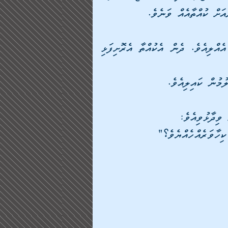
ަށް ކުއްތާއެއް ވަނެވެ. 
ދެން އެކުއްޖާއާ އެކުއްތާ ކައިރިވިހިނދު، ރޮށި ފަޅިއެއް އެއްލިއެވެ. ދެން އެކުއްތާ އެރޮށިފަޅި 
ުމުން ކައިލިއެވެ. 
ވިދާޅުވިއެވެ: 
ކިހާވަރެއްހެއްޔެވެ؟" 