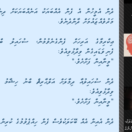
ުކޮށް
މަރުވެއްޖައުމަށް ދާންދެނެވެ. 
ަށް
.
އާއި،
ް
ި،
ފެނިވަޑައިގެން ވިދާޅުވިއެވެ:
ް
ން
ުން
"މީނާއިން ފަށާށެވެ." 
ް
ްދިން
ް
ެއް
ޅޭ
ުން
ުގައި
ވިދާޅުވިއެވެ:
ތުވެ
އި
 މިއީ
"މީނާއިން ފަށާށެވެ." 
ރުމަކީ
ހީކުރާ
ދެން އެއިން އެއް ބޭކަލަކުވެސް ފެން ހިއްޕެވުމުގެ ކުރިން 
ލަކު،
ެވެ.
ުން
ުންގެ
ެ.