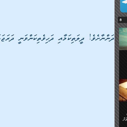
ދަންނާށެވެ! ދީލަތިކަމާއި ދަހިވެތިކަންވަނީ ދަރަޖަތަ
ޔޭގެ
ް
ަށް
ަށް