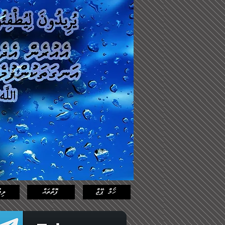
Log In
Featured
Posts
ހޯމް ޕޭޖް
ފޮތްތައް
ލިޔ