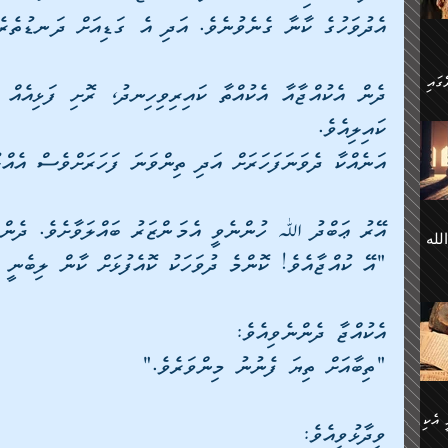
 ގޮތް
ާގެ
އެދުވަހުގެ ކާނާ ގެނެވުނެވެ. އަދި އެ ގަޑިއަށް ދަނޑުތެރެއ
ަ
ކައިލިއެވެ.
ހެން
ތަށް
 تَرَ
އަނެއްކާ ދެވަނަފަހަރަށް އަދި ތިންވަނަ ފަހަރަށްވެސް އެއްލ
هُ
َةࣰ
لُهَا
އޭރު ޢަބްދު ﷲ ހުންނެވީ އެމަންޒަރު ބައްލަވާށެވެ. ދެން 
ی
لله
ީފު
هيم
"އޭ ކުއްޖާއެވެ! ކޮންމެ ދުވަހަކު ކޮއެފުޅަށް ކާން ލިބެނީ 
ނގަޅު
އެކު
ް
؛
ުމަރު
އެކުއްޖާ ދެންނެވިއެވެ: 
މާއި،
ކަން
ިއެވެ:
ދާނ
"ތިބާއަށް ތިޔަ ފެނުނު މިންވަރެވެ." 
الله
ު
ް
 އެކި
ުމަރު
ވިދާޅުވިއެވެ: 