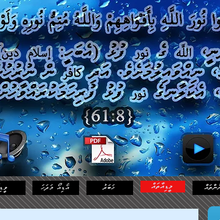
މީޑިއާތައް
ުންތައް
ޚަބަރު
އޯޑިއޯ މަދަހަ
ވީޑި