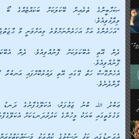
ިޝާމު ބްނު އިސްމާޢީލު
އް
:
އަކީ
ް
ވިދާޅުވިއެވެ:
"އަހަރެންގެ އަޚާ އަހަރެންނަށްވުރެ މިއަށްވަނީ މާ ޙާޖަތްޖ
ައި
ެއިން
މީހަކު
”އޭ އުޚްތާއެވެ! ތިބާގެ ފިރިމީހާ
،
ެން
ވެ.
ފޮނުއްވިއެވެ. 
ެ
ައާއި،
 ތަޖ
ެސް
ދާންދެނެވެ.
ިހާ
ް
އިސާ
އޭނާ
ި
 ހަރުލާފައި ހުރި
ި
ރަށް
މަގުމަތީގައި ބަޔަކު މީހުންގެ ކަދުރުދަނޑަކަށް އެކަލޭގެފާނ
ެން
ެންގެ
ެއިން
ގ