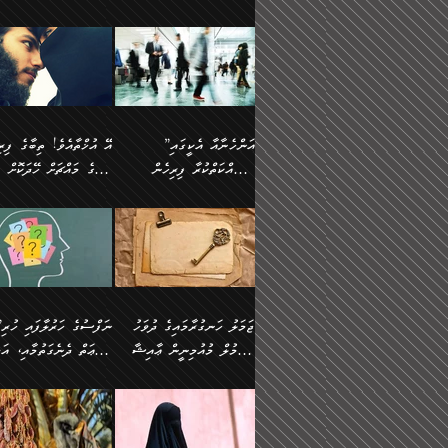
ޢުމަރު ވިދާޅުވިއެވެ:
އިންސާނާއަކީ ވަރަޢަވެރި
އަންހެނަކު ހޯދަން
ތެރެއިން މީހަކު
ނޭނގިހުރެވެސް ތިބާ އެކަމަށް
ދެން އޭގެ ޠަބީޢީ
އޭ އަޚާއެވެ! ތިބާއާ އެއްފަދަ
🌴 ހ
”އާނއެކެވެ. އަހަރެން
މީހެއްކަމުގައި މީހުންނަށް
ވަރުބަލިވެގެން އުޅެއެވެ.
އަތުޖެހިއްޖެނަމަ އެމީހަކު
ވެއްޓިފައި ވެދާނެއެވެ: 1-
މިންގަނޑަށްވުރެ އެޞިފަތަ
ފިރިހެނަކާ މެނުވީ ތިބާގެ
(217ހ) ކިޔާދެއްވިއެވެ
ދެފަހަރަކު ޙާޒިރުވީމެވެ. ދެން
ދައްކަންވެގެން، އަދި އޭނާ
ޞަލީބަށް އެރުވުމަށް
އާމްދަނީ ހޯދަން
ބޭރުވެއްޖެނަމަ, އެހިސާބުނ
ވިސްނުމާ އެއްގޮތްވެ
”އެއްފަހަރަކު އުޅުނު
އެއަށ
ﷲ ދެކެ ބިރުގަންނަ
މަސައްކަތްކުރުމާއި ވަޒީފާ
ބުއްދިއަށް އަސަރުކުރެއެވެ.
އަމުރުކުރަމުން ދިޔައެވެ.
އަންޑަރސްޓޭންޑު
ރަސްކަލަކު، ﷲ އަށް
އަދާކުރުމުގެ ދަރަޖަ ބޮޑުކޮށް
ޠަބީޢީ އާދައިގެ މިން ތެރޭގ
ނުވެވޭނެއެވެ. ދެންފަހެ
އީމާންވެއްޖެ މީހުންގެ ތެރ
މަތިކުރުމެވެ. ޚާއްޞަކޮށް
އެޞިފަތައް ހުރިނަމަ,
އަންހެނާއަށް ބަލާއިރު ތިޔަ
މީހަކު އަތުޖެހިއްޖެނަމަ އެ
”އަންހެނާއާ އެކީގައި
ޑޮކްޓަރީކަމާއި
އެޞިފަތަކަށް އަސަރުކުރުވާ
ދެމީހުންގެ ގުޅުމަކީ އެކަކު
ޞަލީބަށް އެރުވުމަށް
މަސައްކަތްކުރާ ފިރިހެން
ތިބާގެ މައްޗަށް ހޭދަކޮށް
އިންޖިނޭރުކަންފަދަ
އޭގެ މައްޗަށް ޙުކުމްކުރާ
އަނެކަކުގެ ވިސްނުން ފަހުމްވެ
އަމުރުކުރަމުން ދިޔައެވެ. ދ
ވަޒީފާތަކެވެ. އެހެނީ ވަޒީފާ
އެއްޗަކީ ބުއްދިކަމުގައިވެއެ
ވޯރކްމޭޓުންނާއި
ޚަރަދުކުރުމަކީ ޢައިބެއް ނޫނެވެ.
ދޭހަވުމަށްވުރެ މާ މަތީ
ﷲ އަށް އީމާންވާ މީހުންގ
ޅިޔަނުންނާއިމެދު ޙަދީޘްގައި
ހަމަ އެގޮތަށް ތިބާގެ ބައްޕ
އަދާކުރުމުގެ ދަރަޖަ ބޮޑުކޮށް
އެއީ ބުއްދީގައި ޢިލްމާއި،
ކްލާސްމޭޓުންނަކީ މަރެވެ.
ގުޅުމެކެވެ. އެއީ އެކަކު އަނެކަކު
ތެރެއިން މީހަކު ގެނެވި
އައިސްފައިވަނީ އެއީ މަރު
ތިބާގެ ފިރިހެން ދަރިފުޅުވ
މަތިކުރާ ޒުވާން އަންހެނާ
ފުރިހަމަކޮށްދޭ ގުޅުމެކެވެ.
ޞަލީބަށް އެރުވުމަށް
ކަމުގައިއެވެ. އައުލަވީ ޤިޔާސުން
ތިބާއަށް ޚަރަދުކޮށްދިނުން
އެހެންކަމުން، ތިބާގެ
އަމުރުކުރިހިނދު އޭނާއަށް
އެޙަދީޘްގައި: އަންހެނާ ވަޒީފާ
ޢައިބަކަށް ނުވެއެވެ. އެހުރ
ވިސްނުމާއި ޚިޔާލާ އެއްގޮތްވެ
ބުނެވުނެވެ: "ވަޞިއްޔަތެއ
އަދާކުރާ ތަނުގައި އުޅޭ،
އެންމެންވެސް މުދަލާއި ފަ
ވިސްނޭ އަންހެނަކު ހޯދަން
އޮތިއްޔާ ކުރާށެވެ." ދެން 
ފިރިހެނުން ހިމެނެއެވެ. އެއީ
އެއްކުރާ މަޤްޞަދެއްކަމުގައ
ޖަމަލު ހަނގުރާމައިގެ ދުވަހު
”ނަފްސުގެ
ތިބާއަށް ޙާޖަތެއް ނުވެއެވެ.
ބުނެފިއެވެ: "އަހަރެން
އެމީހުންގެ ވޯރކްމޭޓު އަންހެނާގެ
ބަލަނީ ތިބާއެވެ. އެގޮތުން
އުންމުލް މުއުމިނީން ޢާއިޝާ
ޠަބީޢަތް ދެނެގަތުމާއި، އަދ
ތިބާ ޙާޖަތް ޖެހިގެންވަނީ
ވަޞިއްޔަތް ކުރާނީ
ގާތަށް ވަދެއުޅުން ގިނަވެގެންވާ
ބައްޕަގެ ގާތުގައި: "ތިހާވަ
ތިބާގެ ވިސްނުމާއި ޚިޔާލާއެކު
ކޮންކަމަކަށްހެއްޔެވެ. އަހަރ
(57ހ)
ނަފްސުގެ އެދުންވެރިކަން
ފިރިހެނުންނެވެ. ފަހެ އެމީހުންނީ
ބުރަކޮށް މަސައްކަތްކޮށް
”އަންހެނުން ޖިހާދުކުރަން
ނަފްސުގެ ޠަބީޢަތުގެ ހުރި
ތިބާ ބަލައިގަންނަ އަންހެނަކު
ދުނިޔެއަށް ވެއްދުނީ އަހަރ
ނިކުމެވަޑައިގަންނަވަން
ބުއްދިން ވަޒަންކުރުމަށް އ
ޅިޔަނުންނަށްވުރެ އެތައް
ދާއޮހޮރުވަނީ ކީއްވެހޭ"
ޖެހޭނެކަމަށްވާނަމަ ﷲ ގެ
ޞިފަތަކަކީ ކޮބައިކަން
ހޯދުމެވެ. އެހެނ
ލަފައެއް ނެތިއެވެ. އެތަނު
ޤަޞްދުކުރެއްވިހިނދު އުންމުލް
ކުރާ އަސަރު:
ގޮތަކުން ނުރައްކާ ބޮޑު
އަހައިފިނަމަ އޭނާ ބުނާނީ
ރަސޫލާ صلى الله عليه
ނޭނގެނީސް، ނަފްސު
ބައެކެވެ. އެގޮތުން މަސައްކަތު
ތިމަންނާގެ ދަރިން
މުއުމިނީން އުންމު ސަލަމާ