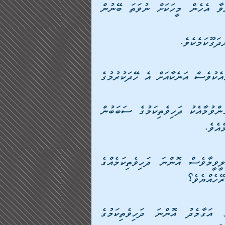
ދީލަތިކަމަކީ ބޭނުން ނުޖެހޭ އެއްޗެއް، ބޭނުން ޖެހިގެންވާ އެހެން މީހަކަށް ނުވަތަ ބޭނުން 
ދަގޫކަމެކެވެ. 
ދީލަތިކަން، އިންސާނާ އެ އެއްޗަކަށް ޙާޖަތް ޖެހިގެންވުމާއެކުވެސް އަނެކާއަށް އެ ހޭދަކުރުމުގެ 
ދަހިވެތިކަންވެސް އަމިއްލަ ނަފްސު ކަމަކަށް ޙާޖަތްޖެހިގެންވުމާއެކު ދަހިވެތިކަމުގެ ސަބަބުން 
ެއެވެ. 
ދަހިވެތި ބަޚީލުންގެ ތެރެއިން ކިތައްކިތައް މީހުން، ބަލީވީމާވެސް އޮންނަ ދަހިވެތިކަމެއްގެ 
ޭހެއްޔެވެ؟ 
އަދި އެއްޗަކަށް ދަހިވެތިވެ ޝައުޤުވެރިވީމާވެސް އޭގެ އަގާމެދު އޮންނަ ދަހިވެތިކަމުގެ 