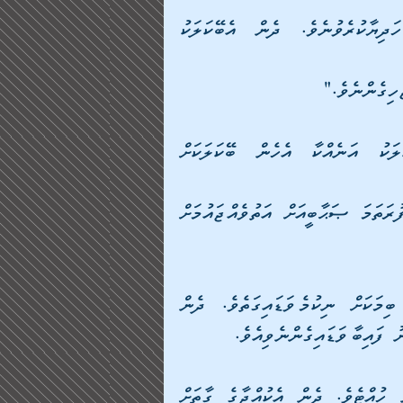
ޞަހާބީންގެ ތެރެއިން ބޭކަލަކަށް ބަކައްޓެއްގެ ބޯ ހަދިޔާކުރެވުނެވެ. ދެން އެބޭކަލަކު 
ެހިގެންނެވެ." 
ދެން އޭތި އެބޭކަލަކަށް ފޮނުއްވިއެވެ. ދެން އެބޭކަލަކު އަނެއްކާ އެހެން ބޭކަލަކަށް 
އެހެންގޮސް ހަތް ގޭގައި އޭތި ދައުރުކޮށްފައި އަނބުރާ ފުރަތަމަ ޞަޙާބީއަށް އަތުވެއްޖައުމަށް 
ޢަބްދު ﷲ ބްނު ޖަޢުފަރު، އެކަލޭގެފާނުގެ ދަނޑު ބިމަކަށް ނިކުމެވަޑައިގަތެވެ. ދެން 
ު ފައިބާވަޑައިގެންނެވިއެވެ.
އެދަނޑުގައި ކަޅު ނަސްލުގެ ކުއްޖަކު މަސައްކަތްކުރަން ހުއްޓެވެ. ދެން އެކުއްޖާގެ ގާތަށް 