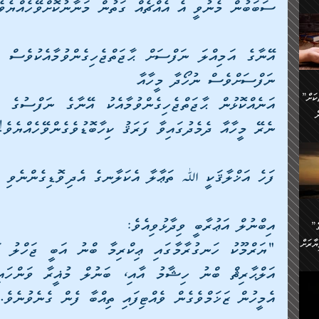
ސަބަބުން މެނުވީ އެ އެއްޗެއް ގަތުން މަނާނުކޮށްވޭހެއްޔެވ
ންނަ
،
ަކުގެ
ް
ުގެ
ރި
ނަފްސަށްވެސް ނުހޯދާ މީހާއާ
”ދެއްކުންތެރިކަމާއި އާފާތްތަކަށް
ި
..
ް
ނެރޭ މީހާއާ ދެމެދުގައިވާ ފަރަޤު ކިހާބޮޑުވެގެންވޭހެއްޔެވެ
ެނީ
ަކަށް
ފަހެ އަޚްލާޤަކީ ﷲ ތަޢާލާ އެކަލާނގެ އެދިވޮޑިގެންނެވި މީހ
.
ް
އަށް
ުރުން:
ައި
އިބްނުލް އަޢުރާބީ ވިދާޅުވިއެވެ:
”ނަފްސު އަވަސްއަރުވާލުމުގެ
އް
ް
ާރަށް
ެވެ.
ތެވެ.
ެ.
އެމީހުން ޒަޚަމްވެގެން ވެއްޓިފައި ތިއްބާ ފެން ގެނެވުނެވެ.
ެން
ި