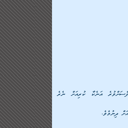
ދީލަތިކަމުގެ އެންމެ މަތީ ދަރަޖައަކީ: އަމިއްލަ ނަފްސަށްވުރެ އަނެކާ ކުރިއަށް ނެރެ 
ަށް ދިނުމެވެ. 