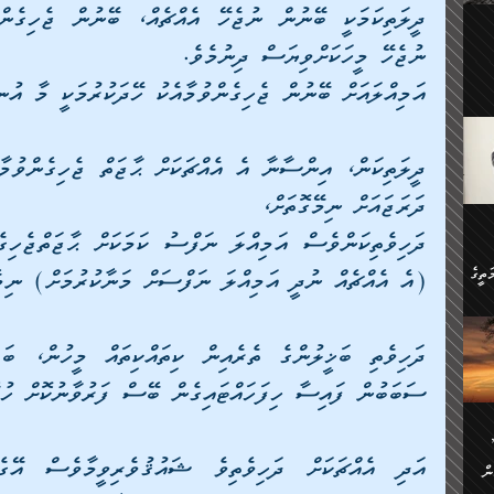
ލިބި:
ހުންނާ
ނުޖެހޭ މީހަކަށްވިޔަސް ދިނުމެވެ. 
ީހުން
އެކުދިން ކައިވެނިކުރުވާ 3-
އަމިއްލައަށް ބޭނުން ޖެހިގެންވުމާއެކު ހޭދަކުރުމަކީ މާ އުނ
.
ށްވަނީ
 ދިގު
ަނު
ީ
ގެ
ެވެ.
ދަރަޖައަށް ނިމޭގޮތަށް، 
ން
ތީގެ
(އެ އެއްޗެއް ނުދީ އަމިއްލަ ނަފްސަށް މަނާކުރުމަށް) ނިމ
ސްވެ،
ި
ް
ތީގެ
ސަބަބުން ފައިސާ ހިފަހައްޓައިގެން ބޭސް ފަރުވާނުކޮށް ހުރ
ުމަކީ:
ަހެ
ރާ
ާއި
ަހެޅޭ ވަޤުތީ
ފްސަށް
ޭނާގެ
ން
ެކެވެ.
ް