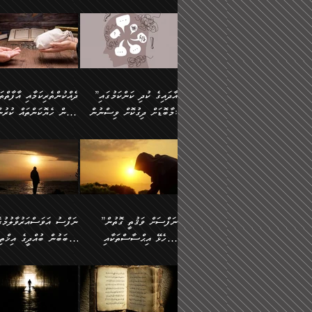
މައްޗަށް ސީދާވިހިނދު، ހެދުން
އެއީ (ޙަޤީޤަތުގައި) އެ
ޠަބީޢަތަށް އަސަރުކުރުން:
ދެން ކޮން އެއްޗެއްތޯއެވެ؟“
ނައްތާލައެވެ. އަނެއްކޮޅުން
🔅 ބަކްރު ބްނު ޢަބްދި ﷲ
ނަފްސަށް ހުށަހެޅިގެން އަ
ބޮނޑިކޮށްލައްވާފައި، އުޑާއި
ދެކަންތަކުގެ ދ
ވިދާޅުވިއެވެ: ”ރިވެތި ރަނގަޅު
އެމީހަކުގެ މޫނުމަތި ރީތިވެ
އަލްމުޒަނީ (108ހ)
އެކި ވައްތަރުގެ އިޙްސާސްތ
ދިމާލަށް އިސްތަށިފުޅު
އަދަބެކެވެ.“ ދެންނެވުނެވެ:
އެކަމަކު ވިސްނުން ކޮށި
ކިޔާދެއްވިއެވެ: ”އަހަރެން
ބާރުމިން ހުރި މިންވަރަކުނ
”އެކަން ނެތްނަމަ ދެން
ވެއްޖެނަމަ, އޭނާގެ ނަފްސ
އެއްފަހަރަކު ގެއިން
އިންސާނާގެ ޠަބީޢަތަށް
ކޮންކަމެއްތޯއެވެ؟“
އުނިކަމާހުރެ މޫނުމަތީގެ ހު
ނިކުމެގެންދަނިކޮށް އެއްޗެހި
އަސަރުކުރެއެވެ... ދެން
ވިދާޅުވިއެވެ: ”އޭނާ
ރީތިކަން ދާހުއްޓެވެ.
އުފުލުމުގެ މަސައްކަތްކުރާ މީހަކާ
އެއަށްފަހު އެ ޠަބީޢަތުން
”އާދައިގެ ކުދި ކަންކަމުގައި
މަޝްވަރާއަށް އަހާނޭ ރަނގަޅު
އެހެންކަމުން ވިސްނުންތެރ
ދިމާވިއެވެ. އޭނާގެ ސާމާނު އޭރު
ބުއްދިއަށް އަސަރުކުރެއެވެ.
މާބޮޑަށް ދިގުކޮށް ވިސްނުން:
ބިރުން ހެޔޮކަންތައް ކުރުނ
ޞާލިޙު އަޚެކެވެ.“
މީހާގެ އަތުގައި އެއްޗެއް
އުފުލަމުންދިޔައެވެ. އޭރު އޭނާ
މިއަސަރުކުރުމުގެ އަޞްލުގެ
ދެންނެވުނެވެ: ”އެގޮތަށް
ނެތަސް ކަންބޮޑުވެ
ދޫކޮށްލުމުގެ ބާބު ބަޔާންކުރުން:
ކިޔަމުންދިޔައެވެ: «الْحَمْدُ
ފެށުން އައި ގޮތަކީ:
އެކަމެއްގައި އެހާ ދިގުކޮށް
🌴 އިބްނުލް ޖައުޒީ
ނެތްނަމަ ދެން
ހިތާމަކުރުމެއް ނެތެވެ. އެހ
لِله، أسْتَغْفِرُ الله»
ޞައްޙަކޮށްވާ ޠަބީޢަތެއް
ވިސްނުން ޙައްޤުނުވާ
(597ހ) ވިދާޅުވިއެވެ:
ކޮންކަމެއްތޯއެވެ؟“
ބުއްދިވެރިޔާއަށް ތަނ
އެވެ. އެއަށްވުރެ އިތުރަށް
ބަދަލުކޮށްލާ ގޮތަށް އައި
ކަންކަމުގައި މާބޮޑަށް
”ދެއްކުންތެރިކަމާއި އާފާތްތ
ވިދާޅުވިއެވެ: ”ދިގުކޮށް
އެއްޗެއް ނުކިޔައެވެ. ދެން އޭނާ
ލޯބިވާކަހަލަ އިޙްސާސެކެވެ
ވިސްނުމަކީ ބައްޔެކެވެ.
ބިރުން ހެޔޮކަންތައް ކުރުނ
ވަކިތަނަކަށް ދިޔައެވެ. ދެން
ދެން އެ ޠަބީޢަތުން ބުއްދި
ފަހަރެއްގައި މިހެންވަނީ
ދޫކޮށްލުމުގެ ބާބު ބަޔާންކ
އޭނާގެ ބުރަކަށީގައި ހުރި
އަސަރުކުރީއެވެ. ޝަރީޢަތުގ
މުހިއްމު ކަންކަމާއި އަދި
ދަންނާށެވެ! މީސްތަކުންގެ
”ނަފްސަށް ވަޤުތީ ގޮތުން
ސާމާނުތައް ބަހައްޓަންދެން
ލޯބިވެވޭކަހަލަ އިޙްސާސްތަ
މުހިއްމު ނޫންކަންކަމާމެދުވެސް
ތެރޭގައި، ދެއްކުންތެރިއަކަށ
ހުށަހެޅޭ އިޙްސާސްތަކާއި
ސަބަބުން ބުއްދީގެ އިޚްތިޔ
އަހަރެން ހުރީމެވެ. ދެން
ގެނައުން މަނައެއް ނުކުރެއ
މާބޮޑަށް ސަމާލުވެގެން
ވެދާނޭކަމަށް ބިރުން ހެޔޮ
ބުނެފީމެވެ: "މި ނޫން އެއްޗެއް
މިސާލަކަށް ބެލުމުގެ ލައްޒަ
ޝުޢޫރުތައް:
ކުރާ އަސަރު.
ހުށިޔާރުވެގެން އުޅޭ ބައެއް
ޢަމަލުކުރުން ދޫކޮށްލާ
ނަފްސަށް ބައިވަރު ވަޤުތީ
ބައެއް ނަފްސުތަކުގެ
ކިޔަން ތިބާއަށް ރަނގަޅަށް ނ
އެކަމަކު ޝަރީޢަތުން އެއ
ނަފްސުތަކުގެ ސަބަބުން
މީހުންވެއެވެ. އެއީ ގޯހެކެވ
ޞިފަތަކާއި އިޙްސާސްތައް
ޠަބީޢަތުގައި
ބުއްދިއަށް ކުރާ
އަދި ޝައިޠާނާއަށް ވެވޭ
ލިބިގެންވެއެވެ. އެއީ
އަވަސްއަރުވާލުންވެއެވެ. ދ
އަސަރުންކަމުގައި ވެދާނެއެވެ.
އެއްބަސްވުމެކެވެ. އެކަމަކު
ނަފްސުގައި ހިފެހެއްޓިގެންވާ
ކުޑަ ވަޤުތުކޮޅެއްގެ ތެރޭގައ