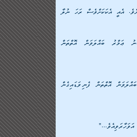
ދެން އެމީހުން އެ ފެން އެއްބަޔަކު އަނެއްބަޔަކަށް ދިނެވެ. އެއީ އެކަކަށްވެސް ރަހަ ނުލާ 
ޢިކްރިމާގެ އަރިހަށް ފެންގެނެވުމުން، ސުހައިލު ބްނު ޢަމްރު ބައްލަވަން އޮތްތަން 
ދެން ސުހައިލުއާ ދިމާލަށް އަލްޙާރިޘް ބްނު ހިޝާމު ބައްލަވަން އޮތްތަން ފެނިވަޑައިގެން 
އަވަހާރަވިއެވެ..."