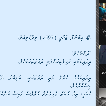
ަމަށް
🔥އިބްނު ޙިއްބާނު (354ހ)
ެ.
ުން
ން:
ައިން
”މީހުން ފެނުމުން އަޅުކަމުގައި
ަކު
🧊 އިބްނުލް ޖައުޒީ (597ހ) ވިދާޅުވިއެވެ:
ަ
ް
ް
🔥އިބްނުލް ޖައުޒީ (597ހ)
ްމު
 އުޅެ
ުމުން
”ދަންނާށެވެ!
ެ.
ިވުން
ކުން
ަ
ދީލަތިކަމާއި ދަހިވެތިކަންވަނީ ދަރަޖަތަކަކަށެވެ.
ުކޮށް
ން:
ކަށް
ް
ީހުން
އިސްކުރުމެވެ. 
ކޮޅުން
އެބަހީ: ތިމާ ޙާޖަތް ޖެހިގެންވާ ޙާލުވެސް ފައިސާ އަނެކާއ
ަރު
ވެ.