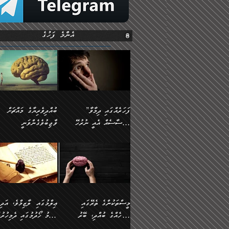
އެންމެ ފަހުގެ
”ފަހަރެއްގައި ދިމާވާ
ބުއްދިވެރިޔާގެ މައްޗަށް
އިޙްސާސެއް އެއީ ނުރުހޭ
ވާޖިބުވެގެންވަނީ
އިޙްސާސަކަށްވެދާނެއެވެ.
”ފަހަރެއްގައި ދިމާވާ
⭐ އިބްނު ޙިއްބާނު
މިސާލަކަށް ކަމަކާމެދު
އިޙްސާސެއް އެއީ ނުރުހޭ
(354ހ) ވިދާޅުވިއެވެ:
ބިރުގަތުމެވެ.
އިޙްސާސަކަށްވެދާނެއެވެ.
”ބުއްދިވެރިޔާގެ މައްޗަށް
މިސާލަކަށް ކަމަކާމެދު
ވާޖިބުވެގެންވަނީ: މި ދުނި
ބިރުގަތުމެވެ. ދެން އެއިޙްސާސް
ކަންކަމުން އޭނާގެ ޢިލްމު
ވަރުގަދަވެގެންވާނަމަ؛
ގަޑުބަޑުކޮށްލާނޭ ކަންކަމުނ
މީސްތަކުންގެ ތެރޭގައި
ޢިލްމުގައި ލާޒިމްވެ، އަދި
އެކަމަކާމެދު ނަފުރަތްތެރިވެ،
އެއްކިބާވުމެވެ. އެއީ އޭނާއ
އެމީހެއްގެ ބުއްދި، ބޭރު
ޢިލްމު ހޯދުމުގައި ދެމިހުރުމ
އަދި އެކަންކުރި މީހަކަށްވެސް
ކުޅަދާނަވީ ވަރަކަށް
ފެންޑާގައި ބާއްވާފައި އޮންނަ
ހިތްވަރުދިނުން ބަޔާންކުރުން: