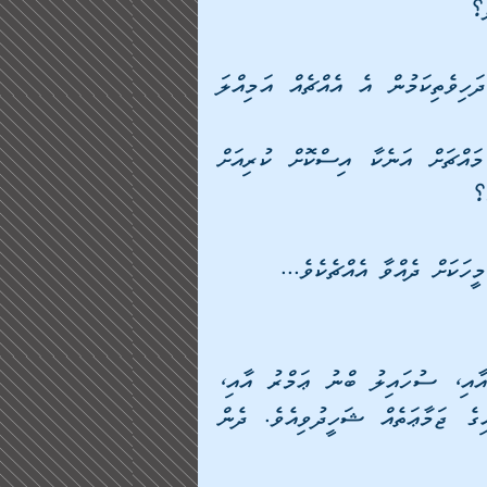
ެ؟ 
އޭނާގެ އަމިއްލަ ނަފްސަށް ޙާޖަތްޖެހިގެންވުމާއެކުވެސް ދަހިވެތިކަމުން އެ އެއްޗެއް އަމިއްލަ 
އަނެއްކޮޅުން ޙާޖަތްޖެހިގެންވުމާއެކު އޭނާގެ ނަފްސުގެ މައްޗަށް އަނެކާ އިސްކޮށް ކުރިއަށް 
!؟ 
ަކަށް ދެއްވާ އެއްޗެކެވެ...
"ޔަރްމޫކު ހަނގުރާމާގައި ޢިކްރިމާ ބްނު އަބީ ޖަހްލު އާއި، ސުހައިލު ބްނު ޢަމްރު އާއި، 
އަލްޙާރިޘް ބްނު ހިޝާމު އާއި، ބަނުލް މުޣީރާ ވަންހައިގެ ޖަމާޢަތެއް ޝަހީދުވިއެވެ. ދެން 
 