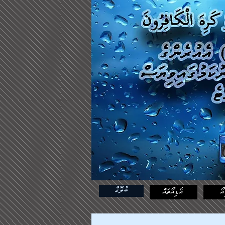
ބުލޮގް
އޯ
އޯޑިއޯތައް