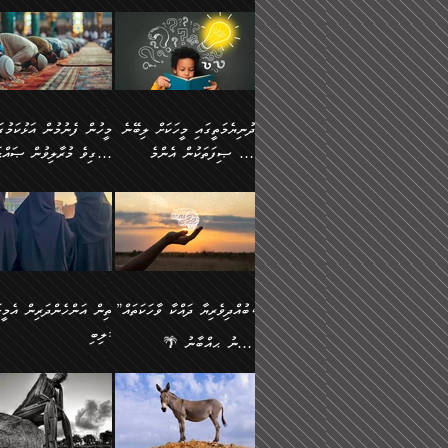
ނަފުރަތުކުރުން
ޢަމަލުކުރުމުގައި ހުންނާނޭކ
💥 ޝުޢުބާ ބްނުލް ޙައްޖާޖު
މީހުންވެއެވެ.
މެދުވެރިކުރުވައެވެ. އެއީ
އޮންނަ ޤަޞްދާ އެކުގައިއެވ
(160ހ) ވިދާޅުވިއެވެ:
ވިދާޅުވިއެވެ: ”ޢިލްމުގައި
ފިޠުރީގޮތުން ޠަބީޢަތް އެކަމަށް
ކޮންމެ ދުއިސައްތަ ޙަދީޘަކ
”މީސްތަކުންގެ ތެރޭގައި
ލާޒިމްވެ، އަދި ޢިލްމު
ލެނބިގެންވިޔަސްމެއެވެ.
ފަސް ޙަދީޘަށް
އެމީހެއްގެ ބުއްދި، ބޭރު
ހޯދުމުގައި ދެމިހުރުމަށް
މިސާލަކަށް އަންހެނާ
ޢަމަލުކުރެވުނަސް، އޭރުން
ފެންޑާގައި ބާއްވާފައި އޮންނަ
ހިތްވަރުދިނުން ބަޔާންކުރު
ފިރިހެނާއަށް ލެނބެއެވެ. ދެން
ޢިލްމުގެ ޒަކާތް އަދާކުރިފަދ
މީހުންވެއެވެ. އަނެއްބަޔަކުގެ
ބުއްދިވެރިޔާގެ މައްޗަށް
ދުނިޔެމަތީގައި މީހަކަށް ލިބޭނެ
ފިރިހެނާއާމެދު ނުރުހުންވެ
އޭނާވެއެވެ. ދެންފަހެ އެމީހ
ބުއްދި އެމީހުންނާ
ވާޖިބުވެގެންވަނީ: އޭނާގެ
ހެޔޮ ޞިފަތަކުން އެންމެ
ހީވާގިވެ މުރާލިވުން ޞައްޙ
ނަފުރަތްތެރިވާ ކަހަލަ ކަމެއް
އެއްކޮށް ޖަމަޢަކުރި ޢިލްމަށ
އެކުގައިވެއެވެ. އަނެއްބަޔަކުގެ
ސިއްރިއްޔާތު އިޞްލާޙުކޮށ
އަންހެނާއަށް ދިމާވެ ވަރުގަދަ
ޢަމަލުކުރަން އެމީހަކު
ފުރަތަމަކަމަކީ ބުއްދިވެރިކަމެވެ.
ކަންކަމާއި ޞައްޙަ ނުވާ
ބުއްދިއެއް ނުވެއެވެ. ދެންފަހެ
ނިމުމަށްފަހު ދެން އެއާ
🪴 އިބްނު ޙިއްބާނު
އިޙްސާސެއް އޭނާއަށް އާދެއެވެ.
ނުކުޅެދުމަކުން އަދި އެ ޢިލ
ކަންކަން ބަޔާންކުރުން:
އެމީހެއްގެ ބުއްދި އެމީހަކާ
ވިއްދައިގެން ޢިލްމު ހޯދަން
(354ހ) ވިދާޅުވިއެވެ:
ވިދާޅުވިއެވެ: ”މީހުން ފެނ
އަދި އެއާއެކު އެއަންހެނ
ޙިފްޡުކޮށް
އެކުގައިވާ މީހަކީ: އެމީހަކު
އަދި އެކަމުގައި ދެމިހުރުމެވ
"ދުނިޔެމަތީގައި މީހަކަށް ލިބޭނެ
އަޅުކަމުގައި ހީވާގިވެ މުރާލ
ވާހަކަދެއްކުމުގެ ކުރިން
އެހެނީ ދުނިޔޭގެ ސަބަބުތަ
ހެޔޮ ޞިފަތަކުން އެންމެ
ޞައްޙަ ކަންކަމާއި ޞައްޙ
އެމީހަކުގެ ފުށުން އެ ނިކުންނަ
އެއްވެސް ސަބަބަކަށް ސާފ
ފުރަތަމަކަމަކީ ބުއްދިވެރިކަމެވެ.
ނުވާ ކަންކަން ބަޔާންކުރު
އެއްޗެއް ފެންނަ މީހާއެވެ.
ރަނގަޅަށް ވާޞިލުވެވޭހުށީ
އަދި އެއީ ﷲ ތަޢާލާ
މީހަކު ރޭއަޅުކަންކުރާ
”ބުއްދިވެރިޔާ ދައްކާ ވާހަކަތައް،
ތިން އަންހެންދަރިން އެމީހަ
ދެންފަހެ އެމީހަކުގެ ބުއްދި ބޭރު
އެކަމުގައި ޢިލްމު ސާފުކޮށ
އެކަލާނގެ އަޅުތަކުންނަށް ދެއްވި
ބަޔަކާއެކުގައި ރޭގަނޑު
ލިބި:
ފެންޑާގައި އޮންނަ މީހަކީ:
ޚާލިޞްވެގެންނެވެ. އަދި
އެންމެ ހެޔޮ ރަނގަޅު
ހޭދަކޮށްފާނެއެވެ. ދެން އެމ
🌴 އިބްނު ޙިއްބާނު
ވާހަކަތަކެއް ދައްކާފައި ދެން
ބުއްދިވެރިޔަކު ވެއްޖެއްޔާ
ކަންތަކުންވާ ކަމެކެވެ.
ރޭގަނޑުގެ ގިނަ ވަޤުތު
(354ހ) ވިދާޅުވިއެވެ:
”ނަބިއްޔާ صلى الله
އޭގެ ފަހުން އެނިކުތް އެއްޗެ
ނިންމާނޭކަމަކީ: އެމީހަކު
އެހެންކަމުން އެއާ އިދިކޮޅު
ނަމާދުކޮށްފާނެއެވެ. އަނެއް
”ބުއްދިވެރިޔާ ދައްކާ ވާހަކަތައް،
عليه وسلم
ކުރާކަމަކާ
ޞިފައެއް ޤާއިމުކޮށްގެން ހުރި
މީނާގެ ޢާދައަކީ ސާޢަތެއްވ
ޞައްޙަކޮށް ސަލާމަތުންވާ
ޙަދީޘްކުރެއްވިކަމަށް
މީހަކާ އެކުގައި އިށީންދެ
އިރުކޮޅެއް ރޭއަޅުކަންކުރުމެ
ހަށިގަނޑެއް ސީދާވާހެން
ރިވާކުރެވެއެވެ: "ތިން