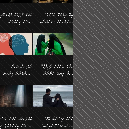
އެފަދަ ކަންކަމާމެދު ވިސްނާ
އޭގައި އަހަރުމެން ތަފްޞީލ
ލާޒިމް ޠަބީޢަތުގެ ތެރޭގައިވާ
ބުއްދި ލައްވާ ނުރައްކާތެރި
ފިކުރުކުރުން މާބޮޑަށް
ބުނަމެވެ. ހެޔޮކަންތައް
ކަންކަމެއް ނޫނެވެ. ނަމަވެސް
ޤަރާރުތައް ނިންމާ،
”ތިބާ ޢިލްމުލް ކަލާމްގެ
ކުރެވޭ ފާފަތައް ފޮރުވުމާއި،
ދިގުލައިފިނަމަ, ފުރިހަމަ ކުރުން
ބެހިގެންދަނީ: 🔹ސީދާ
އެއީ ހުށަހެޅި ލައިގަންނަ
އިޚްތިޔާރުކުރަން އެނަފްސު
އަހުލުވެރިންގެ (ޤުރްއާނާއި
ފާފަކުރާ މީހެއްކަން
ޙައްޤުވާ ކަންކަން
އެކަމުގައި (ދުނިޔަވީ)
ކަންކަމެވެ. މިސާލަކަށް:
ބޭނުންވެއެވެ. ދެން ނަފްސ
ފުރިހަމަކުރުން މަނާކުރާ
ލައްޒަތެއް ނެތް ކަންކަމެވެ
ސުންނަތް ދޫކޮށް ބުއްދީގެ
މީސްތަކުންނަށް
ހިތާމަޔާއި އުފަލާއި،
އޭގެ އަވަސްއަރުވާލުމާއި،
އަބޫ ޢުމަރު އަޙްމަދު ބްނު
🌴 އިބްނުލް ޖައުޒީ
ކަމެއްކަމުގައި: ރައްކާތެރިކަމުގެ
މިސާލަކަށް ނަމާދާއި، ރޯދަ
ޙުއްޖަތްތަކާއި ވިސްނުންތައް
އެނގިގެންވުމަށް
ކަންބޮޑުވުމާއި
އަނެއްކޮޅުން ބުއްދި
މުޙައްމަދު އަލްމާލިކީ
(597ހ) ވިދާޅުވިއެވެ:
ފިޔަވަޅުތައް އެޅުމާއި،
ޙައްޖާއި، ހަ
ބޭނުންކޮށްގެން ދީނުގެ
ނުރުހުންވުމާއި، މީސްތަކުނ
ހިތްފަސޭހަވުމާއި،
މަޝްޣޫލުކޮށްލާފަދަ އެހެރަ
(429ހ)، ބަޣުދާދުން
”ކުރެވޭ ފާފަތައް ފޮރުވުމާއ
ދިމާވެދާނޭ ގޮތ
ބިރުވެރިކަމާއި އަމާންކަމުގެ
އިޙްސާސްތަކާއި ޝުޢޫރުތައ
ކަންކަމުގައި ވާހަކަދައްކާ
އޭނާ ނުބައިކޮށްފައި
ޤައިރަވާނުގެ ރަށަށް އައިހިނދު
ފާފަކުރާ މީހެއްކަން
އިޙްސާސާއި، މޮޅިވެރިކަމާއި
ޖަމަޢަވެއްޖެނަމަ, އެހިނދު
މީހުންގެ) މަޖްލިސްތަކަށް
އެއްޗެހިކިޔުމަށް ނުރުހުންވ
އަބޫ މުޙައްމަދު އިބްނު އަބީ
މީސްތަކުންނަށް
ހިތްހަމަޖެހުމާއި އެނޫންވެސް
ނުބައި ރައުޔު، އަދި ފަހުނ
ޒައިދު އަލްޤައިރަވާނީ
އެނގިގެންވުމަށް
ޙާޒިރުވިންހެއްޔެވެ؟“
ހުއްދަވެގެންވާކަން
”ތިބާގެ އަންހެން ދަރިފުޅު
”ނަފްސަށް އެއިން
ގިނަ ކަންކަމެވެ. މި
ހިތާމަކުރާނޭ ކަންކަން ބުއ
(386ހ) އެކަލޭގެފާނާ
ނުރުހުންވުމާއި، މީސްތަކުނ
ބަޔާންކުރުން:
މީހަކާ ނީނދެ ހުންނަން
އަސަރުގެންނަ ތިންވަނަ
ޞިފަތަކުން ކަމެއް ނަފްސުގައި
އިޚްތިޔާރުކުރެއެވެ. އަދި
ވާހަކަދައްކަވަމުން
އޭނާ ނުބައިކޮށްފައި
އަބަދުމެ ހަރުލައިގެން ދާއިމަކަށް
ފަހަރެއްގައި އެފަދަ ބުއްދިއ
ހިތްވަރުދިނުމާމެދު ތިބާ
ބާވަތަކީ: ނަފްސަށް ހުށަހެ
އެއްސެވިއެވެ: ”ތިބާ ޢިލްމުލް
އެއްޗެހިކިޔުމަށް ނުރުހުންވ
އެގޮތަށް ތިމަންނާ ހިތްވަރުދެނީ
އެގޮތުން ނަފްސުގެ ޠަބީޢަތ
ނުހުރެއެވެ. އެކަމަކު އެކަންކަން
ބަލިކަށިވެ ގަމާރުވެ
ހުށިޔާރުވެ ޚަބަރުދާރުވާށެވެ!
ކަންކަމެވެ. (ޝުޢޫރުތަކާއި
ކަލާމްގެ އަހުލުވެރިންގެ
ހުއްދަވެގެންވާކަން
ކިހިނެއްހެއްޔެވެ؟ އެކަމަށް
ލޯބިވުމާއި ނުރުހުންވުމާއި،
ލައިގަނެފައި އަނެއްކާ ފިލ
ކޮސްވެގެންވާ ކަމަށް ތުހުމަ
އިޙްސާސްތަކެވެ.)
(ޤުރްއާނާއި ސުންނަތް ދޫކޮށް
ބަޔާންކުރުން: ކުރެވޭ ނުބަ
ހިތްވަރުދޭން ބޭނުންކުރާ
އުފާވުމާއި ދެރަވުންވެއެވެ.
ބުއްދީގެ ޙުއްޖަތްތަކާއި
ކަންތައް ފޮރުވާ ވަންހަނާކު
ފެތުރިގެންވާ ފަސް ގޮތެއް
ނަފްސުތަކުގައިވާ ޠަބީޢީ
ވިސްނުންތައް ބޭނުންކޮށްގެން
ދެއްކުންތެރިކަމެއްކަމުގައި 
އަހަރެން ތިބާއަށް ކިޔާދޭނަމެވެ.
ޞިފަތަކެކެވެ. ނަމަވެސް
ދީނުގެ ކަންކަމުގައި ވާހަކަދައްކާ
މީހަކު ހީކޮށްފާނެއެވެ.
ތިބާގެ އަންހެން ދަރިފުޅަށް އަދި
އެކަންކަން އިންސާނާއަށް
”އޭނާގެ ވިސްނުމާ ގުޅޭ
އެއްފަހަރަކު އުޅުނު ރަސްކަ
މީހުންގެ) މަޖްލިސްތަކަށް
އެކަންވަނީ އެހެންނެއް ނޫނ
އެކުއްޖާގެ މުސްތަޤްބަލަށް
ޖެހޭހިނދު އެއީ ވަޤުތީ ގޮތ
"އަންޑަރސްޓޭންޑިންގ"
ﷲ އަށް އީމާންވެއްޖެ މީހ
ޙާޒިރުވިންހެއްޔެވެ؟“ އަބޫ
މަނާވެގެންވާކަމަކީ
އެކަމުގެ ނުރައްކާ
ހުށަހެޅޭ ޞިފަތަކަކަށްވެއެވ