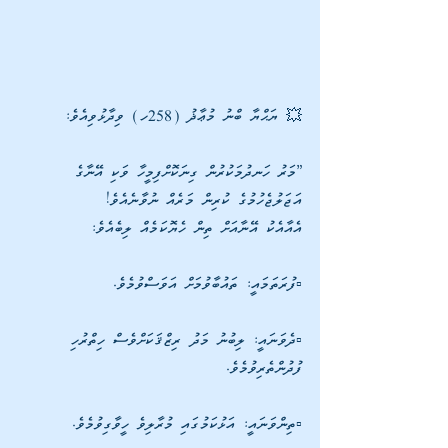
💥 ޔަޙްޔާ ބްނު މުޢާޛު (258ހ) ވިދާޅުވިއެވެ:
”މަރު ހަނދުމަކުރުން ގިނަކޮށްފިމީހާ ވަކި އޭނާގެ 
އަޖަލުޖެހުމުގެ ކުރިން މަރެއް ނުވާނެއެވެ! 
އެއާއެކު އޭނާއަށް ތިން ހެޔޮކަމެއް ލިބެއެވެ:
▫️ފުރަތަމައީ: ތައުބާވުމަށް އަވަސްވުމެވެ.
▫️ދެވަނައީ: ލިބުނު މަދު ރިޒްޤަކަށްވެސް ހިތްރުހި 
ފުދުންތެރިވުމެވެ. 
▫️ތިންވަނައީ: އަޅުކަމުގައި މުރާލިވެ ހީވާގިވުމެވެ.