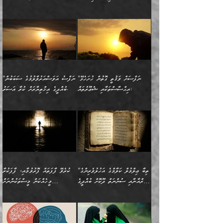
ސާމާނު އޭރު
މިއަސަރުކުރުމުގެ އަޞްލުގެ
ޞާލިޙު އަޚެކެވެ.“
އެހެންކަމުން ވިސްނުންތެރި
ބަޔާންކުރުން:
އެކަމެއްގައި އެހާ ދިގުކޮށް
🌴 އިބްނުލް ޖައުޒީ
އުފުލަމުންދިޔައެވެ. އޭރު އޭނާ
ފެށުން އައި ގޮތަކީ:
ދެންނެވުނެވެ: ”އެގޮތަށް
މީހާގެ އަތުގައި އެއްޗެއް
ވިސްނުން ޙައްޤުނުވާ
(597ހ) ވިދާޅުވިއެވެ:
ކިޔަމުންދިޔައެވެ: «الْحَمْدُ
ޞައްޙަކޮށްވާ ޠަބީޢަތެއް
ނެތްނަމަ ދެން
ނެތަސް ކަންބޮޑުވެ
ކަންކަމުގައި މާބޮޑަށް
”ދެއްކުންތެރިކަމާއި
لِله، أسْتَغْفِرُ الله»
ބަދަލުކޮށްލާ ގޮތަށް އައި
ކޮންކަމެއްތޯއެވެ؟“
ހިތާމަކުރުމެއް ނެތެވެ. އެހެނީ
ވިސްނުމަކީ ބައްޔެކެވެ.
އާފާތްތަކަށް ބިރުން
އެވެ. އެއަށްވުރެ އިތުރަށް
ލޯބިވާކަހަލަ އިޙްސާސެކެވެ.
ވިދާޅުވިއެވެ: ”ދިގުކޮށް
ބުއްދިވެރިޔާއަށް ތަނ
ފަހަރެއްގައި މިހެންވަނީ
ހެޔޮކަންތައް ކުރުން
އެއްޗެއް ނުކިޔައެވެ. ދެން
ދެން އެ ޠަބީޢަތުން ބުއްދިއަށް
މުހިއްމު ކަންކަމާއި އަދި
ދޫކޮށްލުމުގެ ބާބު
އޭނާ ވަކިތަނަކަށް ދިޔައެވެ.
އަސަރުކުރީއެވެ. ޝަރީޢަތުގައި
”ނަފްސަށް ވަޤުތީ ގޮތުން ހުށަހެޅޭ
”ނަފްސު އަވަސްއަރުވާލުމުގެ ސަބަބުން
މުހިއްމު ނޫންކަންކަމާމެދުވެސް
ބަޔާންކުރުން: ދަންނާށެވެ!
ދެން އޭނާގެ ބުރަކަށީގައި ހުރި
ލޯބިވެވޭކަހަލަ އިޙްސާސްތައް
އިޙްސާސްތަކާއި ޝުޢޫރުތައް:
ބުއްދީގެ އިޚްތިޔާރަށް ކުރާ އަސަރު.
މާބޮޑަށް ސަމާލުވެގެން
މީސްތަކުންގެ ތެރޭގައި،
ސާމާނުތައް ބަހައްޓަންދެން
ގެނައުން މަނައެއް ނުކުރެއެވެ.
ނަފްސަށް ބައިވަރު ވަޤުތީ
ބައެއް ނަފްސުތަކުގެ
ހުށިޔާރުވެގެން އުޅޭ ބައެއް
ދެއްކުންތެރިއަކަށް ވެދާނޭކަމަށް
އަހަރެން ހުރީމެވެ. ދެން
މިސާލަކަށް ބެލުމުގެ
ޞިފަތަކާއި އިޙްސާސްތައް
ޠަބީޢަތުގައި
ނަފްސުތަކުގެ ސަބަބުން
ބިރުން ހެޔޮ ޢަމަލުކުރުން
ބުނެފީމެވެ: "މި ނޫން އެއްޗެއް
ލައްޒަތެވެ. އެކަމަކު
ލިބިގެންވެއެވެ. އެއީ
އަވަސްއަރުވާލުންވެއެވެ. ދެން
ބުއްދިއަށް ކުރާ
ދޫކޮށްލާ މީހުންވެއެވެ. އެއީ
ކިޔަން ތިބާއަށް ރަނގަޅަށް ނ
ޝަރީޢަތުން އެއ
ނަފްސުގައި ހިފެހެއްޓިގެންވާ
ކުޑަ ވަޤުތުކޮޅެއްގެ ތެރޭގައި
އަސަރުންކަމުގައި ވެދާނެއެވެ.
ގޯހެކެވެ. އަދި ޝައިޠާނާއަށް
ލާޒިމް ޠަބީޢަތުގެ ތެރޭގައިވާ
ބުއްދި ލައްވާ ނުރައްކާތެރި
އެފަދަ ކަންކަމާމެދު ވިސްނާ
ވެވޭ އެއްބަސްވުމެކެވެ.
ކަންކަމެއް ނޫނެވެ. ނަމަވެސް
ޤަރާރުތައް ނިންމާ،
ފިކުރުކުރުން މާބޮޑަށް
އެކަމަކު އޭގައި އަހަރުމެން
”ތިބާ ޢިލްމުލް ކަލާމްގެ އަހުލުވެރިންގެ
ކުރެވޭ ފާފަތައް ފޮރުވުމާއި، ފާފަކުރާ
އެއީ ހުށަހެޅި ލައިގަންނަ
އިޚްތިޔާރުކުރަން އެނަފްސު
ދިގުލައިފިނަމަ, ފުރިހަމަ ކުރުން
ތަފްޞީލުކޮށް ބުނަމެވެ.
(ޤުރްއާނާއި ސުންނަތް ދޫކޮށް ބުއްދީގެ
މީހެއްކަން މީސްތަކުންނަށް
ކަންކަމެވެ. މިސާލަކަށް:
ބޭނުންވެއެވެ. ދެން ނަފްސަށް
ޙައްޤުވާ ކަންކަން
ހެޔޮކަންތައް ބެހިގެންދަނީ:
ޙުއްޖަތްތަކާއި ވިސްނުންތައް
އެނގިގެންވުމަށް ނުރުހުންވުމާއި،
އަބޫ ޢުމަރު އަޙްމަދު ބްނު
🌴 އިބްނުލް ޖައުޒީ
ހިތާމަޔާއި އުފަލާއި،
އޭގެ އަވަސްއަރުވާލުމާއި،
ބޭނުންކޮށްގެން ދީނުގެ ކަންކަމުގައި
މީސްތަކުން އޭނާ ނުބައިކޮށްފައި
ފުރިހަމަކުރުން މަނާކުރާ
🔹ސީދާ އެކަމުގައި
މުޙައްމަދު އަލްމާލިކީ
(597ހ) ވިދާޅުވިއެވެ:
ކަންބޮޑުވުމާއި
އަނެއްކޮޅުން ބުއްދި
ވާހަކަދައްކާ މީހުންގެ) މަޖްލިސްތަކަށް
އެއްޗެހިކިޔުމަށް ނުރުހުންވުން
ކަމެއްކަމުގައި:
(ދުނިޔަވީ) ލައްޒަތެއް ނެތް
(429ހ)، ބަޣުދާދުން
”ކުރެވޭ ފާފަތައް ފޮރުވުމާއި،