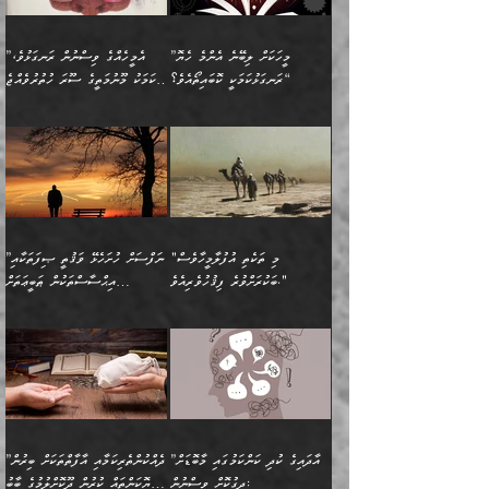
ބަސްތަކެއްވިޔަސް އޭގެ ޤަދަރު
އަންހެން ދަރިން
ގާތްވުމާއި، އެއާ އިދިކޮޅު އިދ
ވިދާޅުވިއެވެ: ”ﷲ ތަޢާލާ
ނަފްސު ކަންކަން
ބޮޑުވެގެންވެއެވެ. އެއީ
ކައިވެނިކުރުވުމުގައި
އަހަރެންނަށް އޭތި އަނބުރާ
މަސްހުނިކޮށްލައެވެ. އެގޮތުން
ފާފަވެރިޔާގެ ކުރިމަތިލުން
ފަރުވާކުޑަކޮށް، ޢާއިލާއެއް
”މީހަކަށް ލިބޭނެ އެންމެ ހެޔޮ
”އެމީހެއްގެ ވިސްނުން ރަނގަޅުވެ،
ރައްދުކުރައްވައިފިނަމަ ފަހެ
މީހަކު ބުރު ސޫރަ ރީތި
ކިތަންމެ ކުޑަކަމެއްވިޔަސް
ބިނާކޮށް ކައިވެންޏެއް
ރަނގަޅުކަމަކީ ކޮބައިތޯއެވެ؟“
އެކަމަކު މޫނުމަތީގެ ސޫރަ ހުތުރުވެއްޖެ
އެކަލާނގެ ރުއްސަވާނޭ
ފުރިހަމަ، މުދާތައް
މީހާ,
އޭގެ މުޞީބާތް ބޮޑުވެގެންވާ
ޤާއިމުކުރުން ދޫކޮށްފައި
🪨 އިބްނުލް މުބާރަކު
☘️ އިބްނު ޙިއްބާނު
ޙަމްދުގެ ބަސްތަކަކުން
ތަނަވަސްވެ، އެކަމަކު އެއާއެކު
ގޮތަށެވެ. އަދި ބުއްދިވެރިކަމުގެ
ކިޔެވުމާއި އެހެން
(181ހ) އަށް ދެންނެވުނެވެ:
(354ހ) ވިދާޅުވިއެވެ:
އަހަރެން އެކަލާނގެއަށް
ޢަޤީދާއާއި ފިކުރު ފުރެދިގެންވާ
ތެރޭގައި: އެއްވެސް ކަ
މަޤްޞަދުތަކުގައި އެކުދިން
”މީހަކަށް ލިބޭނެ އެންމެ ހެޔޮ
”އެމީހެއްގެ ވިސްނުން
ޙަމްދުކުރާހުށީމެވެ.“ ދެން މާ
މީހަކަށް ވެދާނެއެވެ. ދެން
މަޝްޣޫލުކުރުވުމާމެދު ތިބާ
ރަނގަޅުކަމަކީ ކޮބައިތޯއެވެ؟“
ރަނގަޅުވެ، އެކަމަކު
ގިނައިރެއް ނުވެ އޭގެ
މިފަދަ މީހަކުގެ ރީތިކަމާއި
ނަމަނަމަ ސަމާލުވެ
ވިދާޅުވިއެވެ: ”އޭނާގެ
މޫނުމަތީގެ ސޫރަ ހުތުރުވެއްޖެ
އަސްދާނުގޮނޑިއާއި ލަގަނާއި
އޭނާގެ މޮޅެތި ތަކެއްޗަށްޓަކައި
ކިބައިގައިވާ ފުރާ ފުރިހަމަ
މީހާ, ފަހެ އޭނާގެ ނަފްސުގެ
އެކީގައި އޭތި ގެނެވުނެވެ.
ބެލުމަކީ: އޭނާގެ ޢަޤީދާއާއި
"މި ތަކެތި އުފުލާމީހާވެސް
”ނަފްސަށް ހުށަހެޅޭ ވަޤުތީ ޞިފަތަކާއި
ބުއްދިއެވެ.“ ދެންނެވުނެވެ:
(ބުއްދިއާއި ވިސްނުމުގެ)
ދެން އެކަލޭގެފާނު އެއަށް
ޤަބޫލުކުރާ ގޮތްތަކާއި
ބަކުރަށްވުރެ ފިޤުހުވެރިއެވެ."
އިޙްސާސްތަކުން ޠަބީޢަތަށް
”އެގޮތަށް ލިބިގެންނުވިނަމަ
ހެޔޮކަމުން އޭނާގެ މޫނުގެ
ސަވާރުވިއެވެ. އަދި އޭގެ
ފިކުރުވެސް ނަފްސަށް
އަސަރުކުރުން:
🔅 ބަކްރު ބްނު ޢަބްދި ﷲ
ނަފްސަށް ހުށަހެޅިގެން އަންނަ
ދެން ކޮން އެއްޗެއްތޯއެވެ؟“
ހުތުރުކަން ހަނދާން
މައްޗަށް ސީދާވިހިނދު، ހެދުން
ރަނގަޅުކޮށް ޖަރީކޮށްދޭ
އަލްމުޒަނީ (108ހ)
އެކި ވައްތަރުގެ
ވިދާޅުވިއެވެ: ”ރިވެތި ރަނގަޅު
ނައްތާލައެވެ. އަނެއްކޮޅުން
ބޮނޑިކޮށްލައްވާފައި، އުޑާއި
ކަމެކެވެ. އެއީ (ޙަޤީޤަތުގައި)
ކިޔާދެއްވިއެވެ: ”އަހަރެން
އިޙްސާސްތަކުގެ ބާރުމިން ހުރި
އަދަބެކެވެ.“ ދެންނެވުނެވެ:
އެމީހަކުގެ މޫނުމަތި ރީތިވެ،
ދިމާލަށް އިސްތަށިފުޅު
އެ ދެކަންތަކުގެ ދ
އެއްފަހަރަކު ގެއިން
މިންވަރަކުން އިންސާނާގެ
”އެކަން ނެތްނަމަ ދެން
އެކަމަކު ވިސްނުން ކޮށި
ނިކުމެގެންދަނިކޮށް އެއްޗެހި
ޠަބީޢަތަށް އަސަރުކުރެއެވެ...
ކޮންކަމެއްތޯއެވެ؟“
ވެއްޖެނަމަ, އޭނާގެ ނަފްސުގެ
އުފުލުމުގެ މަސައްކަތްކުރާ
ދެން އެއަށްފަހު އެ ޠަބީޢަތުން
ވިދާޅުވިއެވެ: ”އޭނާ
އުނިކަމާހުރެ މޫނުމަތީގެ ހުރި
”އާދައިގެ ކުދި ކަންކަމުގައި މާބޮޑަށް
”ދެއްކުންތެރިކަމާއި އާފާތްތަކަށް ބިރުން
މީހަކާ ދިމާވިއެވެ. އޭނާގެ
ބުއްދިއަށް އަސަރުކުރެއެވެ...
މަޝްވަރާއަށް އަހާނޭ ރަނގަޅު
ރީތިކަން ދާހުއްޓެވެ.
ދިގުކޮށް ވިސްނުން:
ހެޔޮކަންތައް ކުރުން ދޫކޮށްލުމުގެ ބާބު