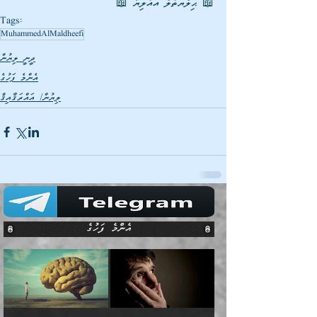
📖 ޙިލްޔަތުލް އައުލިޔާ 📖
Tags:
MuhammedAlMaldheefi
ދީނީ ލިޔުން
އެންމެ ފަހުގެ
ލިޔުން/ އައްރަޤާއިޤް
އެންމެ ފަހުގެ