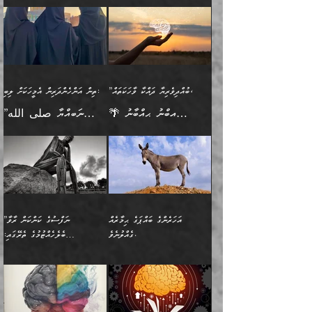
🪴 އިބްނު ޙިއްބާނު
🔥އިބްނުލް ޖައުޒީ (597ހ)
ބުއްދިއެއް ނުވެއެވެ. ދެންފަހެ
ނިމުމަށްފަހު ދެން އެއާ
ނަފުރަތްތެރިވާ ކަހަލަ ކަމެއް
ޢަމަލުކުރަން އެމީހަކު
(354ހ) ވިދާޅުވިއެވެ:
ވިދާޅުވިއެވެ: ”މީހުން ފެނުމުން
އެމީހެއްގެ ބުއްދި އެމީހަކާ
ވިއްދައިގެން ޢިލްމު ހޯދަން
އަންހެނާއަށް ދިމާވެ ވަރުގަދަ
ނުކުޅެދުމަކުން އަދި އެ ޢިލްމު
"ދުނިޔެމަތީގައި މީހަކަށް
އަޅުކަމުގައި ހީވާގިވެ
އެކުގައިވާ މީހަކީ: އެމީހަކު
އުޅެ އަދި އެކަމުގައި
އިޙްސާސެއް އޭނާއަށް
ޙިފްޡުކޮށް
ލިބޭނެ ހެޔޮ ޞިފަތަކުން
މުރާލިވުން ޞައްޙަ ކަންކަމާއި
ވާހަކަދެއްކުމުގެ ކުރިން
ދެމިހުރުމެވެ. އެހެނީ ދުނިޔޭގެ
އާދެއެވެ. އަދި އެއާއެކު
އެންމެ ފުރަތަމަކަމަކީ
ޞައްޙަ ނުވާ ކަންކަން
އެމީހަކުގެ ފުށުން އެ ނިކުންނަ
ސަބަބުތަކުން އެއްވެސް
އެއަންހެނ
ބުއްދިވެރިކަމެވެ. އަދި އެއީ
ބަޔާންކުރުން: މީހަކު
އެއްޗެއް ފެންނަ މީހާއެވެ.
ސަބަބަކަށް ސާފުކޮށް
”ބުއްދިވެރިޔާ ދައްކާ ވާހަކަތައް،
ތިން އަންހެންދަރިން އެމީހަކަށް ލިބި:
ﷲ ތަޢާލާ އެކަލާނގެ
ރޭއަޅުކަންކުރާ ބަޔަކާއެކުގައި
ދެންފަހެ އެމީހަކުގެ ބުއްދި
ރަނގަޅަށް ވާޞިލުވެވޭހުށީ
🌴 އިބްނު ޙިއްބާނު
”ނަބިއްޔާ صلى الله
އަޅުތަކުންނަށް ދެއްވި އެންމެ
ރޭގަނޑު ހޭދަކޮށްފާނެއެވެ.
ބޭރު ފެންޑާގައި އޮންނަ
އެކަމުގައި ޢިލްމު ސާފުކޮށް
(354ހ) ވިދާޅުވިއެވެ:
عليه وسلم
ހެޔޮ ރަނގަޅު ކަންތަކުންވާ
ދެން އެމީހުން ރޭގަނޑުގެ ގިނަ
މީހަކީ: ވާހަކަތަކެއް ދައްކާފައި
ޚާލިޞްވެގެންނެވެ. އަދި
”ބުއްދިވެރިޔާ ދައްކާ
ޙަދީޘްކުރެއްވިކަމަށް
ކަމެކެވެ. އެހެންކަމުން އެއާ
ވަޤުތު ނަމާދުކޮށްފާނެއެވެ.
ދެން އޭގެ ފަހުން އެނިކުތް
ބުއްދިވެރިޔަކު ވެއްޖެއްޔާ
ވާހަކަތައް، ޞައްޙަކޮށް
ރިވާކުރެވެއެވެ: "ތިން
އިދިކޮޅު ޞިފައެއް
އަނެއްކޮޅުން މީނާގެ ޢާދައަކީ
އެއްޗެ
ނިންމާނޭކަމަކީ: އެމީހަކު
ސަލާމަތުންވާ ހަށިގަނޑެއް
އަންހެންދަރިން އެމީހަކަށް ލިބި:
ޤާއިމުކޮށްގެން ހުރި މީހަކާ
ސާޢަތެއްވަރު އިރުކޮޅެއް
ކުރާކަމަކާ
ސީދާވާހެން ސީދާވާނެއެވެ.
1-ދެން އެކުދިން
އެކުގައި އިށީންދެ އުޅެގެން
ރޭއަޅުކަންކުރުމެވެ. ދެން މީނާ
އަނެއްކޮޅުން ޖާހިލުމީހާ ދައްކާ
އަދަބުވެރިކުރުވާ 2-އަދި
ﷲ ދެއްވި ނިޢުމަތް
(އެމީހުންނާ އެކުގައި
އަހަރެންގެ ބައްޕަގެ ޙިމާރެއް
”ނަފްސުގެ ކަންކަން ރާވާ
ވާހަކަތައް، ބަލިވެފައިވާ
އެކުދިން ކައިވެނިކުރުވާ 3-
ގަޑުބަޑުކޮށް
ރޭކުރާއިރު) އެމީހުންނާ
ގެއްލުނެވެ.
ބެލެހެއްޓުމުގެ ތެރޭގައި:
ހަށިގަނޑެއް އެގޮތްމިގޮތްވާހެން
އަދި އެކުދިންނަށް ހެޔޮކޮށް
ހުތުރުނުކުރާހުއްޓެވެ...
އެއްގޮތްވެއެވެ. ނުވަތަ އެމީހުން
މަގުފުރެދިފައިވާ ބަޔަކުގެ ކިބައިގައިވާ
🌱 ޖަޢުފަރު ބްނު މުޙައްމަދު
އެމީހުންގެ މަގުފުރެދުމާއި
ފުށޫއަރާ އިދިކީލަވާނެއެވެ. އަދި
ހިތައިފިނަމަ ފަހެ އެމީހަކަށްވަނީ
މޮޅެތި ރިވެތި ކަންކަމަށް ބަލާ
ބުއްދިއާއި ވިސްނުންތެރިކަން
ރޯދަ ހިފާއިރު މީނާވެސް
(148ހ) ކިޔާދެއްވިއެވެ:
އެމޮޅެތި ކަންކަމާ ގުޅުމެއް
ވިސްނުން ދިގު ނުކުރުންވެއެވެ.
ބުއްދިވެރިޔާގެ ބަސްތައް އެއީ
ސުވަރުގެއެވެ." 📖 ސުނަނު
އިތުރުކޮށްދޭނެ ކަމަކީ: އޭނާފަދަ
އެމީހުންނާއެކު ރޯދަހިފައެވެ.
”އަހަރެންގެ ބައްޕަގެ ޙިމާރެއް
ނުވެއެވެ. އެހެނީ ނަފްސަކީ
ކިތަންމެ މަދު
އަބީ ދާވޫދު 📖 ފަހެ ތިބާގެ
(އެހެން ބުއްދިވެރިންނާ)
އެމީހުން
ގެއްލުނެވެ. ދެން ބައްޕަ
ވަޒަންހަމަވާ އެއްޗެއް ނޫނެވެ.