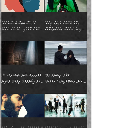
ޙާޒިރުވިންހެއްޔެވެ؟“
ހުއްދަވެގެންވާކަން ބަޔާންކުރުން:
ހިތްފަސޭހަވުމާއި،
މަޝްޣޫލުކޮށްލާފަދަ އެހެރަ
ރައްކާތެރިކަމުގެ ފިޔަވަޅުތައް
ކަންކަމެވެ. މިސާލަކަށް
ޤައިރަވާނުގެ ރަށަށް އައިހިނދު
ފާފަކުރާ މީހެއްކަން
ބިރުވެރިކަމާއި އަމާންކަމުގެ
އިޙްސާސްތަކާއި ޝުޢޫރުތައް
އެޅުމާއި، ދިމާވެދާނޭ ގޮތ
ނަމާދާއި، ރޯދައާއި، ޙައްޖާއި،
އަބޫ މުޙައްމަދު އިބްނު އަބީ
މީސްތަކުންނަށް
އިޙްސާސާއި، މޮޅިވެރިކަމާއި
ޖަމަޢަވެއްޖެނަމަ, އެހިނދުން
ހަ
ޒައިދު އަލްޤައިރަވާނީ
އެނގިގެންވުމަށް
ހިތްހަމަޖެހުމާއި އެނޫންވެސް
ނުބައި ރައުޔު، އަދި ފަހުން
”ތިބާގެ އަންހެން ދަރިފުޅު މީހަކާ
”ނަފްސަށް އެއިން އަސަރުގެންނަ
(386ހ) އެކަލޭގެފާނާ
ނުރުހުންވުމާއި، މީސްތަކުން
ގިނަ ކަންކަމެވެ. މި
ހިތާމަކުރާނޭ ކަންކަން ބުއްދިން
ނީނދެ ހުންނަން ހިތްވަރުދިނުމާމެދު
ތިންވަނަ ބާވަތަކީ: ނަފްސަށް ހުށަހެޅޭ
ވާހަކަދައްކަވަމުން
އޭނާ ނުބައިކޮށްފައި
ޞިފަތަކުން ކަމެއް ނަފްސުގައި
އިޚްތިޔާރުކުރެއެވެ. އަދި
ތިބާ ހުށިޔާރުވެ ޚަބަރުދާރުވާށެވެ!
ކަންކަމެވެ. (ޝުޢޫރުތަކާއި
އެގޮތަށް ތިމަންނާ ހިތްވަރުދެނީ
އެގޮތުން ނަފްސުގެ
އެއްސެވިއެވެ: ”ތިބާ ޢިލްމުލް
އެއްޗެހިކިޔުމަށް ނުރުހުންވުން
އިޙްސާސްތަކެވެ.)
އަބަދުމެ ހަރުލައިގެން
ފަހަރެއްގައި އެފަދަ ބުއްދިއެއް
ކިހިނެއްހެއްޔެވެ؟ އެކަމަށް
ޠަބީޢަތުގައި ލޯބިވުމާއި
ކަލާމްގެ އަހުލުވެރިންގެ
ހުއްދަވެގެންވާކަން
ދާއިމަކަށް ނުހުރެއެވެ. އެކަމަކު
ބަލިކަށިވެ ގަމާރުވެ
ހިތްވަރުދޭން ބޭނުންކުރާ
ނުރުހުންވުމާއި، އުފާވުމާއި
(ޤުރްއާނާއި ސުންނަތް ދޫކޮށް
ބަޔާންކުރުން: ކުރެވޭ ނުބައި
އެކަންކަން ލައިގަނެފައި
ކޮސްވެގެންވާ ކަމަށް ތުހުމަތުވެ
ފެތުރިގެންވާ ފަސް ގޮތެއް
ދެރަވުންވެއެވެ. މިއީ
ބުއްދީގެ ޙުއްޖަތްތަކާއި
ކަންތައް ފޮރުވާ
އަނެއްކާ ފިލ
އަހަރެން ތިބާއަށް ކިޔާދޭނަމެވެ.
ނަފްސުތަކުގައިވާ ޠަބީޢީ
ވިސްނުންތައް ބޭނުންކޮށްގެން
ވަންހަނާކުރުމަކީ
ތިބާގެ އަންހެން ދަރިފުޅަށް
ޞިފަތަކެކެވެ. ނަމަވެސް
ދީނުގެ ކަންކަމުގައި
ދެއްކުންތެރިކަމެއްކަމުގައި
”އޭނާގެ ވިސްނުމާ ގުޅޭ
އެއްފަހަރަކު އުޅުނު ރަސްކަލަކު، ﷲ
އަދި އެކުއްޖާގެ
އެކަންކަން އިންސާނާއަށް
ވާހަކަދައްކާ މީހުންގެ)
ހީކުރާ މީހަކު ހީކޮށްފާނެއެވެ.
"އަންޑަރސްޓޭންޑިންގ" އަންހެނަކު
އަށް އީމާންވެއްޖެ މީހުންގެ ތެރެއިން
މުސްތަޤްބަލަށް އެކަމުގެ
ޖެހޭހިނދު އެއީ ވަޤުތީ ގޮތުން
މަޖްލިސްތަކަށް
އެކަންވަނީ އެހެންނެއް ނޫނެވެ.
ހޯދަން ވަރުބަލިވެގެން އުޅެއެވެ.
މީހަކު އަތުޖެހިއްޖެނަމަ އެމީހަކު
އޭ އަޚާއެވެ! ތިބާއާ އެއްފަދަ
🌴 ހިޝާމު ބްނު އިސްމާޢީލު
ނުރައްކާ ނޭނގިހުރެވެސް ތިބާ
ހުށަހެޅޭ ޞިފަތަކަކަށްވެއެވެ.
ޞަލީބަށް އެރުވުމަށް އަމުރުކުރަމުން
ޙާޒިރުވިންހެއްޔެވެ؟“ އަބޫ
މަނާވެގެންވާކަމަކީ
ފިރިހެނަކާ މެނުވީ ތިބާގެ
(217ހ) ކިޔާދެއްވިއެވެ:
އެކަމަށް ވެއްޓިފައި
ދެން އޭގެ ޠަބީޢީ
ދިޔައެވެ.
ޢުމަރު ވިދާޅުވިއެވެ:
އިންސާނާއަކީ ވަރަޢަވެރި
ވިސްނުމާ އެއްގޮތްވެ
”އެއްފަހަރަކު އުޅުނު
ވެދާނެއެވެ: 1- އާމްދަނީ
މިންގަނޑަށްވުރެ އެޞިފަތައް
”އާނއެކެވެ. އަހަރެން
މީހެއްކަމުގައި މީހުންނަށް
އަންޑަރސްޓޭންޑު
ރަސްކަލަކު، ﷲ އަށް
ހޯދަން މަސައްކަތްކުރުމާއި
ބޭރުވެއްޖެނަމަ, އެހިސާބުން
ދެފަހަރަކު ޙާޒިރުވީމެވެ. ދެން
ދައްކަންވެގެން، އަދި އޭނާއަކީ
ނުވެވޭނެއެވެ. ދެންފަހެ
އީމާންވެއްޖެ މީހުންގެ ތެރެއިން
ވަޒީފާ އަދާކުރުމުގެ ދަރަޖަ
ބުއްދިއަށް އަސަރުކުރެއެވެ.
އެއަށ
ﷲ ދެކެ ބިރުގަންނަ
އަންހެނާއަށް ބަލާއިރު ތިޔަ
މީހަކު އަތުޖެހިއްޖެނަމަ
ބޮޑުކޮށް މަތިކުރުމެވެ.
ޠަބީޢީ އާދައިގެ މިން ތެރޭގައި