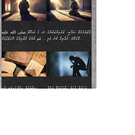
ޢައުރަނިވާނުކޮށް، ނުވަތަ
ވަޙީކުރެއްވިއެވެ: ( أَلَمۡ
އެކަލޭގެފާނު ކަމަނާއަށް
އެނަފްސު ބަލައިގަންނަ ގޮތަށް
އިތުރުވެއެވެ. އެ ދެމީހުންގެ
ބޭނުންތައް ފުއްދާ
ޒީނަތް ހާމަކޮށްގެން
تَرَ كَیۡفَ ضَرَبَ
ނަހީކުރެއްވިކަމެއް
އަސަރުކުރެއެވެ. އެގޮތުން
މެދުގައި އެއ
ޚަރަދުކުރުމަށެވެ. އަދި ފިރިހެން
ނިކުންނަހިނދު އޭގެ
ٱللَّهُ مَثَلࣰا كَلِمَةࣰ
ނޭނގޭހެއްޔެވެ!؟ ފަހެ ދީނުގެ
ނަފްސަކީ މަތިވެ
ދަރިފުޅު
ހިއްސާއެއް ތިބާއަށްވެއެވެ.
طَیِّبَةࣰ كَشَجَرَةࣲ
ތަނބު އަރިއަޅައިފިނަމަ
ބޮޑުވެގަންނަން ބޭނުންވާ
އަދި ފިތުނަވެރިވާ ކޮންމެ
طَیِّبَةٍ أَصۡلُهَا ثَابِتࣱ
އަންހެނުން މެދުވެރިކޮށް އެ
ނަފްސެއްނަމަ؛
މާތްވެގެންވާ ޞަޙާބީ، މުއުމިންތަކުންގެ
ﷲ ގެ ރަސޫލާ صلى الله عليه
ޒުވާނެއް، އަދި އެއަންހެނާއާ
وَفَرۡعُهَا فِی
ޘާބިތެއް ނުކުރެވޭނެއެވެ! އަދި
މީސްތަކުންގެ މަދަޙަ ތަޢުރީފު
ބޮޑުބޭބެ: މުޢާވިޔާ ބްނު އަބީ
وسلم އާއެކު މުޢާވިޔާގެ ނޭފަތްޕުޅަށް
ދިމާލަށް ބެލުން އަމާޒުކުރާ
ٱلسَّمَاۤءِ ) (إبراهيم
އޭގައި ބާގަނޑެއް ހެދިއްޖެނަމަ
ބަލައިގަތުން މަދުކުރަން
ސުފްޔާނު (60ހ):
ވަތް ހިރަފުސް ވެލިކޮޅެއްވެސް ޢުމަރު
ﷲ ގެ ރަސޫލާ صلى الله
💧އިބްނުލް މުބާރަކު
ކޮންމެ ޒުވާނެއްގެ ފާފަ، އެ
: ٢٤) "اللّه ހެޔޮ ރަނގަޅު
ބްނު ޢަބްދުލް ޢަޒީޒަށްވުރެ ހެޔޮވެ
އަންހެނުންނަކަށް އެ ފޫބައްދާ
ޖެހެއެވެ. އެއީ އެ ޠަބީޢަތާއެކު
عليه وسلم ގެ
(181ހ) އާ
ހިއްސާގައި ހިމެނެއެވެ. އެހެނީ
ކަލިމައެއްގެ މިސާލު، ހެޔޮ
މާތްވެގެންވެއެވެ!“
އިޞްލާޙެއް ނުކުރެވޭނެއެވެ!
މަދަޙަޘަނާ ލިބުމުން؛
ޞަޙާބީންނާމެދު
އެސުވާލުކުރެވުމުން
އެއީ ތިބާގެ އަންހެން
ރަނގަޅު ގަހެއް ފަދައިން
އަންހެނުންގެ ޖިހާދަ
ހެއްލުންތެރިކަމާއި، ބޮޑާކަމާއި،
އަހުލުއްސުންނާގެ ޢަޤީދާއާ
ވިދާޅުވިއެވެ: ”ﷲ ގެ ރަސޫލާ
ދަރިފުޅެވެ. އަދި އެދަރިފުޅު
ޖައްސަވަނީ ކޮންފަދައަކުންކަން
ނަފްސުގެ ޢައިބުތައް ހަނދާނ
ޚިލާފުވުމުގެ ކޮޅުމަތި، އަދި
صلى الله عليه وسلم
ނިވާކޮށް ފަރުދާކުރަން
ތިބާއަށް ނުފެނޭހެއްޔެވެ؟
އެތެރޭގައި ފޮރުވައިގެން އޮތް
އާއެކު މުޢާވިޔާގެ ނޭފަތްޕުޅަށް
ތިބާއަށްވަނީ
އެގަހުގެ މައިގަނޑާއި ބުޑު
އަހަރެން ދެރަވެ ހިތާމަކުރެވޭ ކަމެއް
މީސްތަކުން ޢިލްމުގައިވަނީ އެކި
ނުބައި ފާސިދު ޢަޤީދާ ފާޅުވަނީ
ވަތް ހިރަފުސް ވެލިކޮޅެއްވެސް
އަމުރުވެވިގެންނެވެ. ތިބާ
ރަނގަޅަށް ބިމުގައި ހަރުލާ
އެބަ ދިމާވެއެވެ.
ދަރަޖައާއި ފަންތީގައިއެވެ.
މާތްވެގެންވާ ޞަޙާބީ މުޢާވިޔާ
ޢުމަރު ބްނު ޢަބްދުލް
އެހެން ކަންތައް ނުކޮށްފިނަމަ
ސާބިތުވެފައިވެއެވެ. އަދި
🍁 ޢަބްދުއް ރަޙްމާނު ބްނު
🌾އިމާމް އައްޝާފިޢީ
ބްނު އަބީ ސުފްޔާނަށް
ޢަޒީޒަށްވުރެ ހެޔޮވެ
ތިބާ ފާފަވެރިވާނެއެވެ. އަދި
އެގަހުގެ ގޮފިތައް މައްޗަށް
ޒައިދު ބްނު އަސްލަމް
(204ހ) ވިދާޅުވިއެވެ:
ޤަދަރުކުޑަކޮށް،
މާތްވެގެންވެއެވެ!“ 📖
ތިބާގެ ސަބަބުން މެދުވެރިވި
އަރައިގެންގޮސް
(182ހ) ކިޔާދެއްވިއެވެ:
”މީސްތަކުން ޢިލްމުގައިވަނީ
ކުޑައިމީސްކޮށް، ވަށްބަސްބުނާ
އައްޝަރީޢާ ލިލްއާޖުއްރީ 📖
ފާފަތައް އޭގެ މިންވަރަކުން
އުޑަށްގޮސްފައެވެ." ރަސޫލާ
”އަހަރެން އެއްދުވަހަކު އަބޫ
އެކި ދަރަޖައާއި
ހިސާބުންނެވެ. 💥ވަކީޢު
🌾މުޢާވިޔާ ބްނު އަބީ
ތިބާގެ
صلى الله عليه وسلم
ޙާޒިމު (133ހ)އަށް
ފަންތީގައިއެވެ. ޢިލްމުގައި