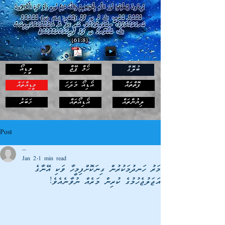
ހޯމް ޕޭޖް
ވީޑިއޯ
ބުލޮގް
ފޮތްތައް
އޯޑިއޯ މަދަހަ
މީޑިއާތައް
ޚަބަރު
ލިޔުންތައް
އޯޑިއޯތައް
Post
--
Jan 2
1 min read
މަރު ހަނދުމަކުރުން ގިނަކޮށްފިމީހާ ވަކި އޭނާގެ
އަޖަލުޖެހުމުގެ ކުރިން މަރެއް ނުވާނެއެވެ!