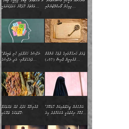
”އަންހެނާއާ އެކީގައި މަސައްކަތްކުރާ
”އޭ އުޚްތާއެވެ! ތިބާގެ ފިރިމީހާ ތިބާގެ
ދެމީހުންގެ ގުޅުމަކީ އެކަކު
އެމީހަކު ޞަލީބަށް އެރުވުމަށް
ޚާއްޞަކޮށް ޑޮކްޓަރީކަމާއި
އެޞިފަތައް ހުރިނަމަ,
ފިރިހެން ވޯރކްމޭޓުންނާއި
މައްޗަށް ހޭދަކޮށް ޚަރަދުކުރުމަކީ
އަނެކަކުގެ ވިސްނުން ފަހުމްވެ
އަމުރުކުރަމުން ދިޔައެވެ. ދެން
އިންޖިނޭރުކަންފަދަ
އެޞިފަތަކަށް އަސަރުކުރުވާ،
ކްލާސްމޭޓުންނަކީ މަރެވެ.
ޢައިބެއް ނޫނެވެ.
ޅިޔަނުންނާއިމެދު ޙަދީޘްގައި
ހަމަ އެގޮތަށް ތިބާގެ
ދޭހަވުމަށްވުރެ މާ މަތީ
ﷲ އަށް އީމާންވާ މީހުންގެ
ވަޒީފާތަކެވެ. އެހެނީ ވަޒީފާ
އޭގެ މައްޗަށް ޙުކުމްކުރާ
އައިސްފައިވަނީ އެއީ މަރު
ބައްޕައާއި، ތިބާގެ ފިރިހެން
ގުޅުމެކެވެ. އެއީ އެކަކު
ތެރެއިން މީހަކު ގެނެވި
އަދާކުރުމުގެ ދަރަޖަ ބޮޑުކޮށް
އެއްޗަކީ ބުއްދިކަމުގައިވެއެވެ.
ކަމުގައިއެވެ. އައުލަވީ
ދަރިފުޅުވެސް ތިބާއަށް
އަނެކަކު ފުރިހަމަކޮށްދޭ
ޞަލީބަށް އެރުވުމަށް
މަތިކުރާ ޒުވާން އަންހެނާ
އެއީ ބުއްދީގައި ޢިލްމާއި،
ޤިޔާސުން އެޙަދީޘްގައި:
ޚަރަދުކޮށްދިނުން ޢައިބަކަށް
ގުޅުމެކެވެ. އެހެންކަމުން،
އަމުރުކުރިހިނދު އޭނާއަށް
ތަޖ
އަންހެނާ ވަޒީފާ އަދާކުރާ
ނުވެއެވެ. އެހުރިހާ
ތިބާގެ ވިސްނުމާއި ޚިޔާލާ
ބުނެވުނެވެ: "ވަޞިއްޔަތެއް
ތަނުގައި އުޅޭ، ފިރިހެނުން
އެންމެންވެސް މުދަލާއި ފައިސާ
އެއްގޮތްވެ ވިސްނޭ އަންހެނަކު
އޮތިއްޔާ ކުރާށެވެ." ދެން އޭނާ
ޖަމަލު ހަނގުރާމައިގެ ދުވަހު އުންމުލް
”ނަފްސުގެ ހަރުލާފައި ހުރި ޠަބީޢަތް
ހިމެނެއެވެ. އެއީ އެމީހުންގެ
އެއްކުރާ މަޤްޞަދެއްކަމުގައި
ހޯދަން ތިބާއަށް ޙާޖަތެއް
ބުނެފިއެވެ: "އަހަރެން
މުއުމިނީން ޢާއިޝާ (57ހ)
ދެނެގަތުމާއި، އަދި ނަފްސުގެ
ވޯރކްމޭޓު އަންހެނާގެ ގާތަށް
ބަލަނީ ތިބާއެވެ. އެގޮތުން
ނުވެއެވެ. ތިބާ ޙާޖަތް
ވަޞިއްޔަތް ކުރާނީ
ނިކުމެވަޑައިގަންނަވަން
އެދުންވެރިކަން ބުއްދިން ވަޒަންކުރުމަށް
”އަންހެނުން ޖިހާދުކުރަން
ނަފްސުގެ ޠަބީޢަތުގެ ހުރި
ވަދެއުޅުން ގިނަވެގެންވާ
ބައްޕަގެ ގާތުގައި: "ތިހާވަރަށް
ޤަޞްދުކުރެއްވިހިނދު އުންމުލް
އެއިން ކުރާ އަސަރު:
ޖެހިގެންވަނީ ތިބާގެ
ކޮންކަމަކަށްހެއްޔެވެ. އަހަރެން
ޖެހޭނެކަމަށްވާނަމަ ﷲ ގެ
ޞިފަތަކަކީ ކޮބައިކަން
ފިރިހެނުންނެވެ. ފަހެ އެމީހުންނީ
ބުރަކޮށް މަސައްކަތްކޮށް
މުއުމިނީން އުންމު ސަލަމާ (61ހ)
ވިސްނުމާއި ޚިޔާލާއެކު ތިބާ
ދުނިޔެއަށް ވެއްދުނީ އަހަރެންގެ
ރަސޫލާ صلى الله عليه
ނޭނގެނީސް، ނަފްސު
އެކަމަނާއަށް ލިޔުއްވިކަމަށް
ޅިޔަނުންނަށްވުރެ އެތައް
ދާއޮހޮރުވަނީ ކީއްވެހޭ"
ބަލައިގަންނަ އަންހެނަކު
ލަފައެއް ނެތިއެވެ. އެތަނުގ
وسلم ކަމަނާއަށް އެކަމަށް
ޝަހުވަތްތައް ނަގައިގަންނަ
ރިވާކުރެވެއެވެ:
ގޮތަކުން ނުރައްކާ ބޮޑު
އަހައިފިނަމަ އޭނާ ބުނާނީ
ހޯދުމެވެ. އެހެނ
ޢަހްދު ހިއްޕެވީހެވެ. ކަމަނާ
ގޮތް ވަޒަންކުރަން ބުއްދިއަށް
ބައެކެވެ. އެގޮތުން މަސައްކަތު
ތިމަންނާގެ ދަރިން
(ރަނގަޅު ސީދާ ގޮތުން)
ކުޅަދާނަނުވެއެވެ.
މާހައުލުގައި އުޅޭ ފިރިހެނުން،
އުފާކޮށްދިނުމަށެވެ. ފިރިމިހާގެ
”އަންހެނުން ޒީނަތްތެރިކަން ހާމަކޮށް
މުއުމިނާއާ ކަދުރު ރުއް ވައްތަރުވާ
ފޭވެއްޖެއެވެ! ފޭވެއްޖެއެވެ!
ނަފްސުތަކުގައިވާ ކޮންމެ
ޅިޔަނުންނާ އެކި ގޮތްގޮތުން
ގާތުން އެހެން އަހައިފިނަމަ
ފާޅުކޮށް ނިކުތުމަކީ އެކަކަށްވުރެ ގިނަ
ގޮތްތަކުގެ ތެރޭގައި:
ރަށްތަކަށް ދަތުރުފަތުރުކޮށް،
ޠަބީޢަތަކުންވެސް، އެތައް
އެއްގޮތްވެ، އަދި އެހެން
ބުނާނީ ތިމަންނާގެ
މީހުން އޭގައި ހިއްސާވާ ފާފައެކެވެ.
ތިބާގެ އަންހެން ދަރިފުޅު
🌴 ﷲ ތަޢާލާ
ކުރިއަށް ނިކުމެއުޅުން
ބައިވަރު ޝަހުވަތްތައް
ގޮތްތަކުން ނުރައްކާ
އަނބިމީހާއާއި ޢާއިލާގެ