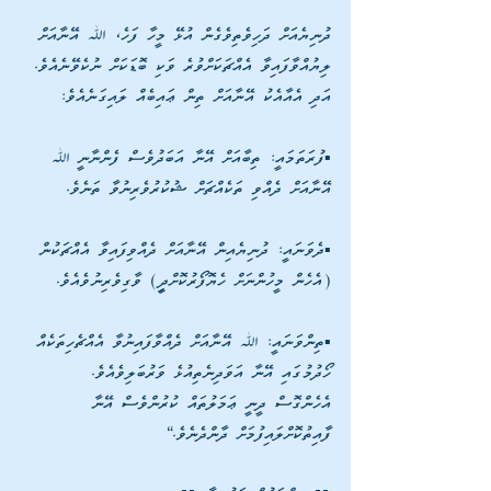
ދުނިޔެއަށް ދަހިވެތިވެގެން އުޅޭ މީހާ ފަހެ، ﷲ އޭނާއަށް 
ލިޔުއްވާފައިވާ އެއްޗަކަށްވުރެ ވަކި ބޮޑަކަށް ނުކެވޭނެއެވެ. 
އަދި އެއާއެކު އޭނާއަށް ތިން ޢައިބެއް ލައިގަނެއެވެ:
▪️ފުރަތަމައީ: ތިބާއަށް އޭނާ އަބަދުވެސް ފެންނާނީ ﷲ 
އޭނާއަށް ދެއްވި ތަކެއްޗަށް ޝުކުރުވެރިނުވާ ތަނެވެ.
▪️ދެވަނައީ: ދުނިޔެއިން އޭނާއަށް ދެއްވިފައިވާ އެއްޗަކުން 
(އެހެން މީހުންނަށް ހެޔޮފޯރުކޮށްދިީ) ވާގިވެރިނުވެއެވެ.
▪️ތިންވަނައީ: ﷲ އޭނާއަށް ދެއްވާފައިނުވާ އެއްޗެހިތަކެއް 
ހޯދުމުގައި އޭނާ އަވަދިނެތިއުޅެ ވަރުބަލިވެއެވެ.
އެހެންގޮސް ދީނީ ޢަމަލުތައް ކުރުންވެސް އޭނާ 
ފާއިތުކޮށްލައިފުމަށް ދާންދެނެވެ.“