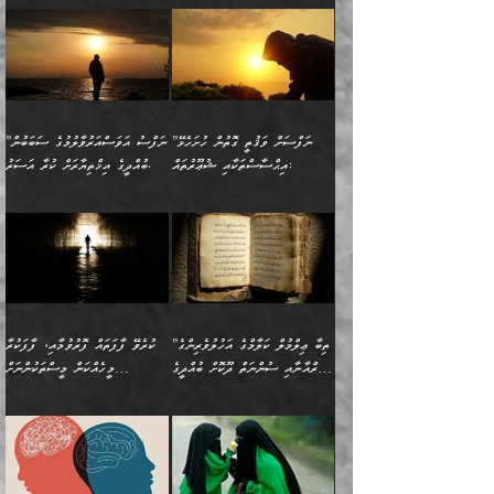
އުފުލަމުންދިޔައެވެ. އޭރު އޭނާ
ފެށުން އައި ގޮތަކީ:
ދެންނެވުނެވެ: ”އެގޮތަށް
މީހާގެ އަތުގައި އެއްޗެއް
ވިސްނުން ޙައްޤުނުވާ
(597ހ) ވިދާޅުވިއެވެ:
ކިޔަމުންދިޔައެވެ: «الْحَمْدُ
ޞައްޙަކޮށްވާ ޠަބީޢަތެއް
ނެތްނަމަ ދެން
ނެތަސް ކަންބޮޑުވެ
ކަންކަމުގައި މާބޮޑަށް
”ދެއްކުންތެރިކަމާއި
لِله، أسْتَغْفِرُ الله»
ބަދަލުކޮށްލާ ގޮތަށް އައި
ކޮންކަމެއްތޯއެވެ؟“
ހިތާމަކުރުމެއް ނެތެވެ. އެހެނީ
ވިސްނުމަކީ ބައްޔެކެވެ.
އާފާތްތަކަށް ބިރުން
އެވެ. އެއަށްވުރެ އިތުރަށް
ލޯބިވާކަހަލަ އިޙްސާސެކެވެ.
ވިދާޅުވިއެވެ: ”ދިގުކޮށް
ބުއްދިވެރިޔާއަށް ތަނ
ފަހަރެއްގައި މިހެންވަނީ
ހެޔޮކަންތައް ކުރުން
އެއްޗެއް ނުކިޔައެވެ. ދެން
ދެން އެ ޠަބީޢަތުން ބުއްދިއަށް
މުހިއްމު ކަންކަމާއި އަދި
ދޫކޮށްލުމުގެ ބާބު
އޭނާ ވަކިތަނަކަށް ދިޔައެވެ.
އަސަރުކުރީއެވެ. ޝަރީޢަތުގައި
”ނަފްސަށް ވަޤުތީ ގޮތުން ހުށަހެޅޭ
”ނަފްސު އަވަސްއަރުވާލުމުގެ ސަބަބުން
މުހިއްމު ނޫންކަންކަމާމެދުވެސް
ބަޔާންކުރުން: ދަންނާށެވެ!
ދެން އޭނާގެ ބުރަކަށީގައި ހުރި
ލޯބިވެވޭކަހަލަ އިޙްސާސްތައް
އިޙްސާސްތަކާއި ޝުޢޫރުތައް:
ބުއްދީގެ އިޚްތިޔާރަށް ކުރާ އަސަރު.
މާބޮޑަށް ސަމާލުވެގެން
މީސްތަކުންގެ ތެރޭގައި،
ސާމާނުތައް ބަހައްޓަންދެން
ގެނައުން މަނައެއް ނުކުރެއެވެ.
ނަފްސަށް ބައިވަރު ވަޤުތީ
ބައެއް ނަފްސުތަކުގެ
ހުށިޔާރުވެގެން އުޅޭ ބައެއް
ދެއްކުންތެރިއަކަށް ވެދާނޭކަމަށް
އަހަރެން ހުރީމެވެ. ދެން
މިސާލަކަށް ބެލުމުގެ
ޞިފަތަކާއި އިޙްސާސްތައް
ޠަބީޢަތުގައި
ނަފްސުތަކުގެ ސަބަބުން
ބިރުން ހެޔޮ ޢަމަލުކުރުން
ބުނެފީމެވެ: "މި ނޫން އެއްޗެއް
ލައްޒަތެވެ. އެކަމަކު
ލިބިގެންވެއެވެ. އެއީ
އަވަސްއަރުވާލުންވެއެވެ. ދެން
ބުއްދިއަށް ކުރާ
ދޫކޮށްލާ މީހުންވެއެވެ. އެއީ
ކިޔަން ތިބާއަށް ރަނގަޅަށް ނ
ޝަރީޢަތުން އެއ
ނަފްސުގައި ހިފެހެއްޓިގެންވާ
ކުޑަ ވަޤުތުކޮޅެއްގެ ތެރޭގައި
އަސަރުންކަމުގައި ވެދާނެއެވެ.
ގޯހެކެވެ. އަދި ޝައިޠާނާއަށް
ލާޒިމް ޠަބީޢަތުގެ ތެރޭގައިވާ
ބުއްދި ލައްވާ ނުރައްކާތެރި
އެފަދަ ކަންކަމާމެދު ވިސްނާ
ވެވޭ އެއްބަސްވުމެކެވެ.
ކަންކަމެއް ނޫނެވެ. ނަމަވެސް
ޤަރާރުތައް ނިންމާ،
ފިކުރުކުރުން މާބޮޑަށް
އެކަމަކު އޭގައި އަހަރުމެން
”ތިބާ ޢިލްމުލް ކަލާމްގެ އަހުލުވެރިންގެ
ކުރެވޭ ފާފަތައް ފޮރުވުމާއި، ފާފަކުރާ
އެއީ ހުށަހެޅި ލައިގަންނަ
އިޚްތިޔާރުކުރަން އެނަފްސު
ދިގުލައިފިނަމަ, ފުރިހަމަ ކުރުން
ތަފްޞީލުކޮށް ބުނަމެވެ.
(ޤުރްއާނާއި ސުންނަތް ދޫކޮށް ބުއްދީގެ
މީހެއްކަން މީސްތަކުންނަށް
ކަންކަމެވެ. މިސާލަކަށް:
ބޭނުންވެއެވެ. ދެން ނަފްސަށް
ޙައްޤުވާ ކަންކަން
ހެޔޮކަންތައް ބެހިގެންދަނީ:
ޙުއްޖަތްތަކާއި ވިސްނުންތައް
އެނގިގެންވުމަށް ނުރުހުންވުމާއި،
އަބޫ ޢުމަރު އަޙްމަދު ބްނު
🌴 އިބްނުލް ޖައުޒީ
ހިތާމަޔާއި އުފަލާއި،
އޭގެ އަވަސްއަރުވާލުމާއި،
ބޭނުންކޮށްގެން ދީނުގެ ކަންކަމުގައި
މީސްތަކުން އޭނާ ނުބައިކޮށްފައި
ފުރިހަމަކުރުން މަނާކުރާ
🔹ސީދާ އެކަމުގައި
މުޙައްމަދު އަލްމާލިކީ
(597ހ) ވިދާޅުވިއެވެ:
ކަންބޮޑުވުމާއި
އަނެއްކޮޅުން ބުއްދި
ވާހަކަދައްކާ މީހުންގެ) މަޖްލިސްތަކަށް
އެއްޗެހިކިޔުމަށް ނުރުހުންވުން
ކަމެއްކަމުގައި:
(ދުނިޔަވީ) ލައްޒަތެއް ނެތް
(429ހ)، ބަޣުދާދުން
”ކުރެވޭ ފާފަތައް ފޮރުވުމާއި،
ޙާޒިރުވިންހެއްޔެވެ؟“
ހުއްދަވެގެންވާކަން ބަޔާންކުރުން:
ހިތްފަސޭހަވުމާއި،
މަޝްޣޫލުކޮށްލާފަދަ އެހެރަ
ރައްކާތެރިކަމުގެ ފިޔަވަޅުތައް
ކަންކަމެވެ. މިސާލަކަށް
ޤައިރަވާނުގެ ރަށަށް އައިހިނދު
ފާފަކުރާ މީހެއްކަން
ބިރުވެރިކަމާއި އަމާންކަމުގެ
އިޙްސާސްތަކާއި ޝުޢޫރުތައް