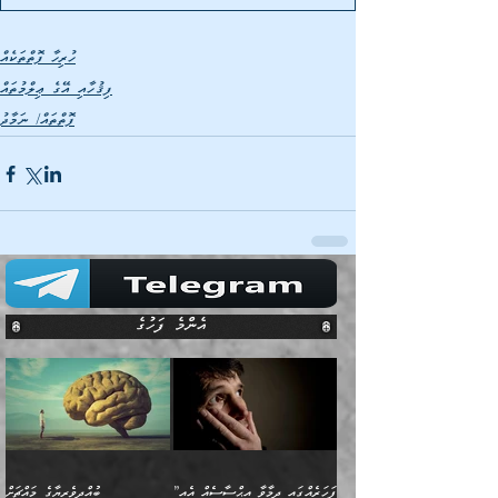
ހުރިހާ ފޮތްތަކެއް
ފިޤުހާއި އޭގެ ޢިލްމުތައް
ފޮތްތައް/ ނަމާދު
އެންމެ ފަހުގެ
”ފަހަރެއްގައި ދިމާވާ އިޙްސާސެއް އެއީ
ބުއްދިވެރިޔާގެ މައްޗަށް