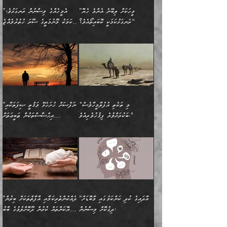
އަހަރެންނަށް އޭތި އަނބުރާ
މަސްހުނިކޮށްލައެވެ. އެގޮތުން
ފާފަވެރިޔާގެ ކުރިމަތިލުން
ފަރުވާކުޑަކޮށް، ޢާއިލާއެއް
”މީހަކަށް ލިބޭނެ އެންމެ ހެޔޮ
”އެމީހެއްގެ ވިސްނުން ރަނގަޅުވެ،
ރައްދުކުރައްވައިފިނަމަ ފަހެ
މީހަކު ބުރު ސޫރަ ރީތި
ކިތަންމެ ކުޑަކަމެއްވިޔަސް
ބިނާކޮށް ކައިވެންޏެއް
ރަނގަޅުކަމަކީ ކޮބައިތޯއެވެ؟“
އެކަމަކު މޫނުމަތީގެ ސޫރަ ހުތުރުވެއްޖެ
އެކަލާނގެ ރުއްސަވާނޭ
ފުރިހަމަ، މުދާތައް
މީހާ,
އޭގެ މުޞީބާތް ބޮޑުވެގެންވާ
ޤާއިމުކުރުން ދޫކޮށްފައި
🪨 އިބްނުލް މުބާރަކު
☘️ އިބްނު ޙިއްބާނު
ޙަމްދުގެ ބަސްތަކަކުން
ތަނަވަސްވެ، އެކަމަކު އެއާއެކު
ގޮތަށެވެ. އަދި ބުއްދިވެރިކަމުގެ
ކިޔެވުމާއި އެހެން
(181ހ) އަށް ދެންނެވުނެވެ:
(354ހ) ވިދާޅުވިއެވެ:
އަހަރެން އެކަލާނގެއަށް
ޢަޤީދާއާއި ފިކުރު ފުރެދިގެންވާ
ތެރޭގައި: އެއްވެސް ކަ
މަޤްޞަދުތަކުގައި އެކުދިން
”މީހަކަށް ލިބޭނެ އެންމެ ހެޔޮ
”އެމީހެއްގެ ވިސްނުން
ޙަމްދުކުރާހުށީމެވެ.“ ދެން މާ
މީހަކަށް ވެދާނެއެވެ. ދެން
މަޝްޣޫލުކުރުވުމާމެދު ތިބާ
ރަނގަޅުކަމަކީ ކޮބައިތޯއެވެ؟“
ރަނގަޅުވެ، އެކަމަކު
ގިނައިރެއް ނުވެ އޭގެ
މިފަދަ މީހަކުގެ ރީތިކަމާއި
ނަމަނަމަ ސަމާލުވެ
ވިދާޅުވިއެވެ: ”އޭނާގެ
މޫނުމަތީގެ ސޫރަ ހުތުރުވެއްޖެ
އަސްދާނުގޮނޑިއާއި ލަގަނާއި
އޭނާގެ މޮޅެތި ތަކެއްޗަށްޓަކައި
ކިބައިގައިވާ ފުރާ ފުރިހަމަ
މީހާ, ފަހެ އޭނާގެ ނަފްސުގެ
އެކީގައި އޭތި ގެނެވުނެވެ.
ބެލުމަކީ: އޭނާގެ ޢަޤީދާއާއި
"މި ތަކެތި އުފުލާމީހާވެސް
”ނަފްސަށް ހުށަހެޅޭ ވަޤުތީ ޞިފަތަކާއި
ބުއްދިއެވެ.“ ދެންނެވުނެވެ:
(ބުއްދިއާއި ވިސްނުމުގެ)
ދެން އެކަލޭގެފާނު އެއަށް
ޤަބޫލުކުރާ ގޮތްތަކާއި
ބަކުރަށްވުރެ ފިޤުހުވެރިއެވެ."
އިޙްސާސްތަކުން ޠަބީޢަތަށް
”އެގޮތަށް ލިބިގެންނުވިނަމަ
ހެޔޮކަމުން އޭނާގެ މޫނުގެ
ސަވާރުވިއެވެ. އަދި އޭގެ
ފިކުރުވެސް ނަފްސަށް
އަސަރުކުރުން:
🔅 ބަކްރު ބްނު ޢަބްދި ﷲ
ނަފްސަށް ހުށަހެޅިގެން އަންނަ
ދެން ކޮން އެއްޗެއްތޯއެވެ؟“
ހުތުރުކަން ހަނދާން
މައްޗަށް ސީދާވިހިނދު، ހެދުން
ރަނގަޅުކޮށް ޖަރީކޮށްދޭ
އަލްމުޒަނީ (108ހ)
އެކި ވައްތަރުގެ
ވިދާޅުވިއެވެ: ”ރިވެތި ރަނގަޅު
ނައްތާލައެވެ. އަނެއްކޮޅުން
ބޮނޑިކޮށްލައްވާފައި، އުޑާއި
ކަމެކެވެ. އެއީ (ޙަޤީޤަތުގައި)
ކިޔާދެއްވިއެވެ: ”އަހަރެން
އިޙްސާސްތަކުގެ ބާރުމިން ހުރި
އަދަބެކެވެ.“ ދެންނެވުނެވެ:
އެމީހަކުގެ މޫނުމަތި ރީތިވެ،
ދިމާލަށް އިސްތަށިފުޅު
އެ ދެކަންތަކުގެ ދ
އެއްފަހަރަކު ގެއިން
މިންވަރަކުން އިންސާނާގެ
”އެކަން ނެތްނަމަ ދެން
އެކަމަކު ވިސްނުން ކޮށި
ނިކުމެގެންދަނިކޮށް އެއްޗެހި
ޠަބީޢަތަށް އަސަރުކުރެއެވެ...
ކޮންކަމެއްތޯއެވެ؟“
ވެއްޖެނަމަ, އޭނާގެ ނަފްސުގެ
އުފުލުމުގެ މަސައްކަތްކުރާ
ދެން އެއަށްފަހު އެ ޠަބީޢަތުން
ވިދާޅުވިއެވެ: ”އޭނާ
އުނިކަމާހުރެ މޫނުމަތީގެ ހުރި
”އާދައިގެ ކުދި ކަންކަމުގައި މާބޮޑަށް
”ދެއްކުންތެރިކަމާއި އާފާތްތަކަށް ބިރުން
މީހަކާ ދިމާވިއެވެ. އޭނާގެ
ބުއްދިއަށް އަސަރުކުރެއެވެ...
މަޝްވަރާއަށް އަހާނޭ ރަނގަޅު
ރީތިކަން ދާހުއްޓެވެ.
ދިގުކޮށް ވިސްނުން:
ހެޔޮކަންތައް ކުރުން ދޫކޮށްލުމުގެ ބާބު
ސާމާނު އޭރު
މިއަސަރުކުރުމުގެ އަޞްލުގެ
ޞާލިޙު އަޚެކެވެ.“
އެހެންކަމުން ވިސްނުންތެރި
ބަޔާންކުރުން:
އެކަމެއްގައި އެހާ ދިގުކޮށް
🌴 އިބްނުލް ޖައުޒީ