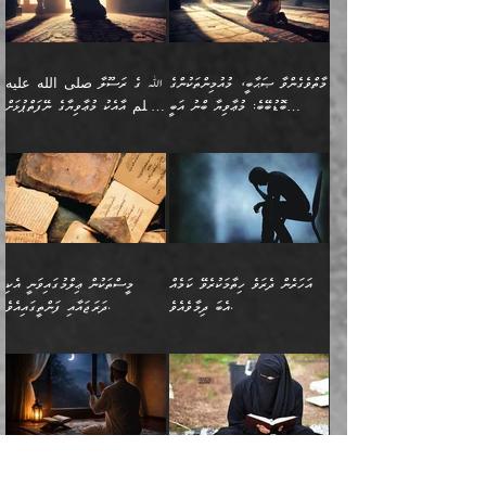
ނަހީކުރެއްވިކަމެއް
އަސަރުކުރެއެވެ. އެގޮތުން
މެދުގައި އެއ
ޚަރަދުކުރުމަށެވެ. އަދި ފިރިހެން
ނިކުންނަހިނދު އޭގެ
ٱللَّهُ مَثَلࣰا كَلِمَةࣰ
ނޭނގޭހެއްޔެވެ!؟ ފަހެ ދީނުގެ
ނަފްސަކީ މަތިވެ
ދަރިފުޅު
ހިއްސާއެއް ތިބާއަށްވެއެވެ.
طَیِّبَةࣰ كَشَجَرَةࣲ
ތަނބު އަރިއަޅައިފިނަމަ
ބޮޑުވެގަންނަން ބޭނުންވާ
އަދި ފިތުނަވެރިވާ ކޮންމެ
طَیِّبَةٍ أَصۡلُهَا ثَابِتࣱ
އަންހެނުން މެދުވެރިކޮށް އެ
ނަފްސެއްނަމަ؛
މާތްވެގެންވާ ޞަޙާބީ، މުއުމިންތަކުންގެ
ﷲ ގެ ރަސޫލާ صلى الله عليه
ޒުވާނެއް، އަދި އެއަންހެނާއާ
وَفَرۡعُهَا فِی
ޘާބިތެއް ނުކުރެވޭނެއެވެ! އަދި
މީސްތަކުންގެ މަދަޙަ ތަޢުރީފު
ބޮޑުބޭބެ: މުޢާވިޔާ ބްނު އަބީ
وسلم އާއެކު މުޢާވިޔާގެ ނޭފަތްޕުޅަށް
ދިމާލަށް ބެލުން އަމާޒުކުރާ
ٱلسَّمَاۤءِ ) (إبراهيم
އޭގައި ބާގަނޑެއް ހެދިއްޖެނަމަ
ބަލައިގަތުން މަދުކުރަން
ސުފްޔާނު (60ހ):
ވަތް ހިރަފުސް ވެލިކޮޅެއްވެސް ޢުމަރު
ﷲ ގެ ރަސޫލާ صلى الله
💧އިބްނުލް މުބާރަކު
ކޮންމެ ޒުވާނެއްގެ ފާފަ، އެ
: ٢٤) "اللّه ހެޔޮ ރަނގަޅު
ބްނު ޢަބްދުލް ޢަޒީޒަށްވުރެ ހެޔޮވެ
އަންހެނުންނަކަށް އެ ފޫބައްދާ
ޖެހެއެވެ. އެއީ އެ ޠަބީޢަތާއެކު
عليه وسلم ގެ
(181ހ) އާ
ހިއްސާގައި ހިމެނެއެވެ. އެހެނީ
ކަލިމައެއްގެ މިސާލު، ހެޔޮ
މާތްވެގެންވެއެވެ!“
އިޞްލާޙެއް ނުކުރެވޭނެއެވެ!
މަދަޙަޘަނާ ލިބުމުން؛
ޞަޙާބީންނާމެދު
އެސުވާލުކުރެވުމުން
އެއީ ތިބާގެ އަންހެން
ރަނގަޅު ގަހެއް ފަދައިން
އަންހެނުންގެ ޖިހާދަ
ހެއްލުންތެރިކަމާއި، ބޮޑާކަމާއި،
އަހުލުއްސުންނާގެ ޢަޤީދާއާ
ވިދާޅުވިއެވެ: ”ﷲ ގެ ރަސޫލާ
ދަރިފުޅެވެ. އަދި އެދަރިފުޅު
ޖައްސަވަނީ ކޮންފަދައަކުންކަން
ނަފްސުގެ ޢައިބުތައް ހަނދާނ
ޚިލާފުވުމުގެ ކޮޅުމަތި، އަދި
صلى الله عليه وسلم
ނިވާކޮށް ފަރުދާކުރަން
ތިބާއަށް ނުފެނޭހެއްޔެވެ؟
އެތެރޭގައި ފޮރުވައިގެން އޮތް
އާއެކު މުޢާވިޔާގެ ނޭފަތްޕުޅަށް
ތިބާއަށްވަނީ
އެގަހުގެ މައިގަނޑާއި ބުޑު
އަހަރެން ދެރަވެ ހިތާމަކުރެވޭ ކަމެއް
މީސްތަކުން ޢިލްމުގައިވަނީ އެކި
ނުބައި ފާސިދު ޢަޤީދާ ފާޅުވަނީ
ވަތް ހިރަފުސް ވެލިކޮޅެއްވެސް
އަމުރުވެވިގެންނެވެ. ތިބާ
ރަނގަޅަށް ބިމުގައި ހަރުލާ
އެބަ ދިމާވެއެވެ.
ދަރަޖައާއި ފަންތީގައިއެވެ.
މާތްވެގެންވާ ޞަޙާބީ މުޢާވިޔާ
ޢުމަރު ބްނު ޢަބްދުލް
އެހެން ކަންތައް ނުކޮށްފިނަމަ
ސާބިތުވެފައިވެއެވެ. އަދި
🍁 ޢަބްދުއް ރަޙްމާނު ބްނު
🌾އިމާމް އައްޝާފިޢީ
ބްނު އަބީ ސުފްޔާނަށް
ޢަޒީޒަށްވުރެ ހެޔޮވެ
ތިބާ ފާފަވެރިވާނެއެވެ. އަދި
އެގަހުގެ ގޮފިތައް މައްޗަށް
ޒައިދު ބްނު އަސްލަމް
(204ހ) ވިދާޅުވިއެވެ:
ޤަދަރުކުޑަކޮށް،
މާތްވެގެންވެއެވެ!“ 📖
ތިބާގެ ސަބަބުން މެދުވެރިވި
އަރައިގެންގޮސް
(182ހ) ކިޔާދެއްވިއެވެ:
”މީސްތަކުން ޢިލްމުގައިވަނީ
ކުޑައިމީސްކޮށް، ވަށްބަސްބުނާ
އައްޝަރީޢާ ލިލްއާޖުއްރީ 📖
ފާފަތައް އޭގެ މިންވަރަކުން
އުޑަށްގޮސްފައެވެ." ރަސޫލާ
”އަހަރެން އެއްދުވަހަކު އަބޫ
އެކި ދަރަޖައާއި
ހިސާބުންނެވެ. 💥ވަކީޢު
🌾މުޢާވިޔާ ބްނު އަބީ
ތިބާގެ
صلى الله عليه وسلم
ޙާޒިމު (133ހ)އަށް
ފަންތީގައިއެވެ. ޢިލްމުގައި
ބްނުލް ޖައްރާޙު (197ހ)
ސުފްޔާނު ވައްޓާލާފައި
ޙަދީޘްކުރެއްވި
ދެންނެވީމެވެ: "އަހަރެން
އެމީހުންގެ ދަރަޖަވަނީ: އެ
ވިދާޅުވިކަމަށް ރިވާކުރެވެއެވެ:
ޢަދުލުވެރި އިމާމުންނަކީ
”ޤުރްއާނުގެ އަލީގައި، އަންހެނާ ބޭރަށް
”ނަފްސު ވަކިކަމަކާ އުޅެގަންނަހިނދު