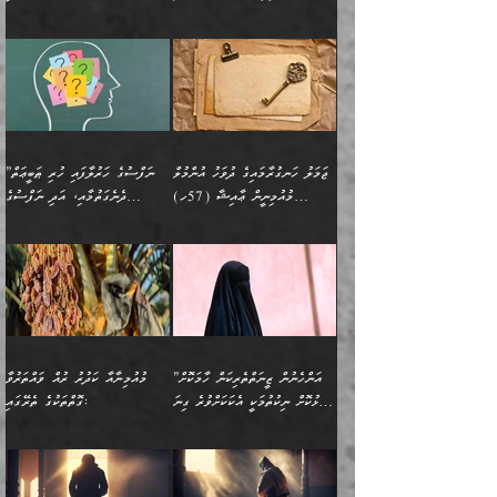
އަނެކަކުގެ ވިސްނުން ފަހުމްވެ
އަމުރުކުރަމުން ދިޔައެވެ. ދެން
އިންޖިނޭރުކަންފަދަ
އެޞިފަތަކަށް އަސަރުކުރުވާ،
ކްލާސްމޭޓުންނަކީ މަރެވެ.
ޢައިބެއް ނޫނެވެ.
ޅިޔަނުންނާއިމެދު ޙަދީޘްގައި
ހަމަ އެގޮތަށް ތިބާގެ
ދޭހަވުމަށްވުރެ މާ މަތީ
ﷲ އަށް އީމާންވާ މީހުންގެ
ވަޒީފާތަކެވެ. އެހެނީ ވަޒީފާ
އޭގެ މައްޗަށް ޙުކުމްކުރާ
އައިސްފައިވަނީ އެއީ މަރު
ބައްޕައާއި، ތިބާގެ ފިރިހެން
ގުޅުމެކެވެ. އެއީ އެކަކު
ތެރެއިން މީހަކު ގެނެވި
އަދާކުރުމުގެ ދަރަޖަ ބޮޑުކޮށް
އެއްޗަކީ ބުއްދިކަމުގައިވެއެވެ.
ކަމުގައިއެވެ. އައުލަވީ
ދަރިފުޅުވެސް ތިބާއަށް
އަނެކަކު ފުރިހަމަކޮށްދޭ
ޞަލީބަށް އެރުވުމަށް
މަތިކުރާ ޒުވާން އަންހެނާ
އެއީ ބުއްދީގައި ޢިލްމާއި،
ޤިޔާސުން އެޙަދީޘްގައި:
ޚަރަދުކޮށްދިނުން ޢައިބަކަށް
ގުޅުމެކެވެ. އެހެންކަމުން،
އަމުރުކުރިހިނދު އޭނާއަށް
ތަޖ
އަންހެނާ ވަޒީފާ އަދާކުރާ
ނުވެއެވެ. އެހުރިހާ
ތިބާގެ ވިސްނުމާއި ޚިޔާލާ
ބުނެވުނެވެ: "ވަޞިއްޔަތެއް
ތަނުގައި އުޅޭ، ފިރިހެނުން
އެންމެންވެސް މުދަލާއި ފައިސާ
އެއްގޮތްވެ ވިސްނޭ އަންހެނަކު
އޮތިއްޔާ ކުރާށެވެ." ދެން އޭނާ
ޖަމަލު ހަނގުރާމައިގެ ދުވަހު އުންމުލް
”ނަފްސުގެ ހަރުލާފައި ހުރި ޠަބީޢަތް
ހިމެނެއެވެ. އެއީ އެމީހުންގެ
އެއްކުރާ މަޤްޞަދެއްކަމުގައި
ހޯދަން ތިބާއަށް ޙާޖަތެއް
ބުނެފިއެވެ: "އަހަރެން
މުއުމިނީން ޢާއިޝާ (57ހ)
ދެނެގަތުމާއި، އަދި ނަފްސުގެ
ވޯރކްމޭޓު އަންހެނާގެ ގާތަށް
ބަލަނީ ތިބާއެވެ. އެގޮތުން
ނުވެއެވެ. ތިބާ ޙާޖަތް
ވަޞިއްޔަތް ކުރާނީ
ނިކުމެވަޑައިގަންނަވަން
އެދުންވެރިކަން ބުއްދިން ވަޒަންކުރުމަށް
”އަންހެނުން ޖިހާދުކުރަން
ނަފްސުގެ ޠަބީޢަތުގެ ހުރި
ވަދެއުޅުން ގިނަވެގެންވާ
ބައްޕަގެ ގާތުގައި: "ތިހާވަރަށް
ޤަޞްދުކުރެއްވިހިނދު އުންމުލް
އެއިން ކުރާ އަސަރު:
ޖެހިގެންވަނީ ތިބާގެ
ކޮންކަމަކަށްހެއްޔެވެ. އަހަރެން
ޖެހޭނެކަމަށްވާނަމަ ﷲ ގެ
ޞިފަތަކަކީ ކޮބައިކަން
ފިރިހެނުންނެވެ. ފަހެ އެމީހުންނީ
ބުރަކޮށް މަސައްކަތްކޮށް
މުއުމިނީން އުންމު ސަލަމާ (61ހ)
ވިސްނުމާއި ޚިޔާލާއެކު ތިބާ
ދުނިޔެއަށް ވެއްދުނީ އަހަރެންގެ
ރަސޫލާ صلى الله عليه
ނޭނގެނީސް، ނަފްސު
އެކަމަނާއަށް ލިޔުއްވިކަމަށް
ޅިޔަނުންނަށްވުރެ އެތައް
ދާއޮހޮރުވަނީ ކީއްވެހޭ"
ބަލައިގަންނަ އަންހެނަކު
ލަފައެއް ނެތިއެވެ. އެތަނުގ
وسلم ކަމަނާއަށް އެކަމަށް
ޝަހުވަތްތައް ނަގައިގަންނަ
ރިވާކުރެވެއެވެ:
ގޮތަކުން ނުރައްކާ ބޮޑު
އަހައިފިނަމަ އޭނާ ބުނާނީ
ހޯދުމެވެ. އެހެނ
ޢަހްދު ހިއްޕެވީހެވެ. ކަމަނާ
ގޮތް ވަޒަންކުރަން ބުއްދިއަށް
ބައެކެވެ. އެގޮތުން މަސައްކަތު
ތިމަންނާގެ ދަރިން
(ރަނގަޅު ސީދާ ގޮތުން)
ކުޅަދާނަނުވެއެވެ.
މާހައުލުގައި އުޅޭ ފިރިހެނުން،
އުފާކޮށްދިނުމަށެވެ. ފިރިމިހާގެ
”އަންހެނުން ޒީނަތްތެރިކަން ހާމަކޮށް
މުއުމިނާއާ ކަދުރު ރުއް ވައްތަރުވާ
ފޭވެއްޖެއެވެ! ފޭވެއްޖެއެވެ!
ނަފްސުތަކުގައިވާ ކޮންމެ
ޅިޔަނުންނާ އެކި ގޮތްގޮތުން
ގާތުން އެހެން އަހައިފިނަމަ
ފާޅުކޮށް ނިކުތުމަކީ އެކަކަށްވުރެ ގިނަ
ގޮތްތަކުގެ ތެރޭގައި:
ރަށްތަކަށް ދަތުރުފަތުރުކޮށް،
ޠަބީޢަތަކުންވެސް، އެތައް
އެއްގޮތްވެ، އަދި އެހެން
ބުނާނީ ތިމަންނާގެ
މީހުން އޭގައި ހިއްސާވާ ފާފައެކެވެ.
ތިބާގެ އަންހެން ދަރިފުޅު
🌴 ﷲ ތަޢާލާ
ކުރިއަށް ނިކުމެއުޅުން
ބައިވަރު ޝަހުވަތްތައް
ގޮތްތަކުން ނުރައްކާ
އަނބިމީހާއާއި ޢާއިލާގެ
ޢައުރަނިވާނުކޮށް، ނުވަތަ
ވަޙީކުރެއްވިއެވެ: ( أَلَمۡ
އެކަލޭގެފާނު ކަމަނާއަށް
އެނަފްސު ބަލައިގަންނަ ގޮތަށް
އިތުރުވެއެވެ. އެ ދެމީހުންގެ
ބޭނުންތައް ފުއްދާ
ޒީނަތް ހާމަކޮށްގެން
تَرَ كَیۡفَ ضَرَبَ