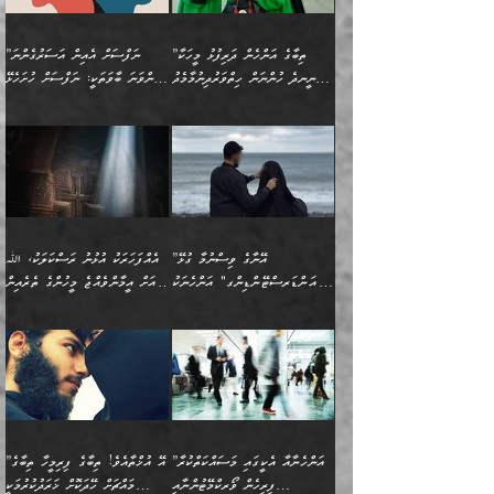
އެޅުމާއި، ދިމާވެދާނޭ ގޮތ
ނަމާދާއި، ރޯދައާއި، ޙައްޖާއި،
އަބޫ މުޙައްމަދު އިބްނު އަބީ
މީސްތަކުންނަށް
އިޙްސާސާއި، މޮޅިވެރިކަމާއި
ޖަމަޢަވެއްޖެނަމަ, އެހިނދުން
ހަ
ޒައިދު އަލްޤައިރަވާނީ
އެނގިގެންވުމަށް
ހިތްހަމަޖެހުމާއި އެނޫންވެސް
ނުބައި ރައުޔު، އަދި ފަހުން
”ތިބާގެ އަންހެން ދަރިފުޅު މީހަކާ
”ނަފްސަށް އެއިން އަސަރުގެންނަ
(386ހ) އެކަލޭގެފާނާ
ނުރުހުންވުމާއި، މީސްތަކުން
ގިނަ ކަންކަމެވެ. މި
ހިތާމަކުރާނޭ ކަންކަން ބުއްދިން
ނީނދެ ހުންނަން ހިތްވަރުދިނުމާމެދު
ތިންވަނަ ބާވަތަކީ: ނަފްސަށް ހުށަހެޅޭ
ވާހަކަދައްކަވަމުން
އޭނާ ނުބައިކޮށްފައި
ޞިފަތަކުން ކަމެއް ނަފްސުގައި
އިޚްތިޔާރުކުރެއެވެ. އަދި
ތިބާ ހުށިޔާރުވެ ޚަބަރުދާރުވާށެވެ!
ކަންކަމެވެ. (ޝުޢޫރުތަކާއި
އެގޮތަށް ތިމަންނާ ހިތްވަރުދެނީ
އެގޮތުން ނަފްސުގެ
އެއްސެވިއެވެ: ”ތިބާ ޢިލްމުލް
އެއްޗެހިކިޔުމަށް ނުރުހުންވުން
އިޙްސާސްތަކެވެ.)
އަބަދުމެ ހަރުލައިގެން
ފަހަރެއްގައި އެފަދަ ބުއްދިއެއް
ކިހިނެއްހެއްޔެވެ؟ އެކަމަށް
ޠަބީޢަތުގައި ލޯބިވުމާއި
ކަލާމްގެ އަހުލުވެރިންގެ
ހުއްދަވެގެންވާކަން
ދާއިމަކަށް ނުހުރެއެވެ. އެކަމަކު
ބަލިކަށިވެ ގަމާރުވެ
ހިތްވަރުދޭން ބޭނުންކުރާ
ނުރުހުންވުމާއި، އުފާވުމާއި
(ޤުރްއާނާއި ސުންނަތް ދޫކޮށް
ބަޔާންކުރުން: ކުރެވޭ ނުބައި
އެކަންކަން ލައިގަނެފައި
ކޮސްވެގެންވާ ކަމަށް ތުހުމަތުވެ
ފެތުރިގެންވާ ފަސް ގޮތެއް
ދެރަވުންވެއެވެ. މިއީ
ބުއްދީގެ ޙުއްޖަތްތަކާއި
ކަންތައް ފޮރުވާ
އަނެއްކާ ފިލ
އަހަރެން ތިބާއަށް ކިޔާދޭނަމެވެ.
ނަފްސުތަކުގައިވާ ޠަބީޢީ
ވިސްނުންތައް ބޭނުންކޮށްގެން
ވަންހަނާކުރުމަކީ
ތިބާގެ އަންހެން ދަރިފުޅަށް
ޞިފަތަކެކެވެ. ނަމަވެސް
ދީނުގެ ކަންކަމުގައި
ދެއްކުންތެރިކަމެއްކަމުގައި
”އޭނާގެ ވިސްނުމާ ގުޅޭ
އެއްފަހަރަކު އުޅުނު ރަސްކަލަކު، ﷲ
އަދި އެކުއްޖާގެ
އެކަންކަން އިންސާނާއަށް
ވާހަކަދައްކާ މީހުންގެ)
ހީކުރާ މީހަކު ހީކޮށްފާނެއެވެ.
"އަންޑަރސްޓޭންޑިންގ" އަންހެނަކު
އަށް އީމާންވެއްޖެ މީހުންގެ ތެރެއިން
މުސްތަޤްބަލަށް އެކަމުގެ
ޖެހޭހިނދު އެއީ ވަޤުތީ ގޮތުން
މަޖްލިސްތަކަށް
އެކަންވަނީ އެހެންނެއް ނޫނެވެ.
ހޯދަން ވަރުބަލިވެގެން އުޅެއެވެ.
މީހަކު އަތުޖެހިއްޖެނަމަ އެމީހަކު
އޭ އަޚާއެވެ! ތިބާއާ އެއްފަދަ
🌴 ހިޝާމު ބްނު އިސްމާޢީލު
ނުރައްކާ ނޭނގިހުރެވެސް ތިބާ
ހުށަހެޅޭ ޞިފަތަކަކަށްވެއެވެ.
ޞަލީބަށް އެރުވުމަށް އަމުރުކުރަމުން
ޙާޒިރުވިންހެއްޔެވެ؟“ އަބޫ
މަނާވެގެންވާކަމަކީ
ފިރިހެނަކާ މެނުވީ ތިބާގެ
(217ހ) ކިޔާދެއްވިއެވެ:
އެކަމަށް ވެއްޓިފައި
ދެން އޭގެ ޠަބީޢީ
ދިޔައެވެ.
ޢުމަރު ވިދާޅުވިއެވެ:
އިންސާނާއަކީ ވަރަޢަވެރި
ވިސްނުމާ އެއްގޮތްވެ
”އެއްފަހަރަކު އުޅުނު
ވެދާނެއެވެ: 1- އާމްދަނީ
މިންގަނޑަށްވުރެ އެޞިފަތައް
”އާނއެކެވެ. އަހަރެން
މީހެއްކަމުގައި މީހުންނަށް
އަންޑަރސްޓޭންޑު
ރަސްކަލަކު، ﷲ އަށް
ހޯދަން މަސައްކަތްކުރުމާއި
ބޭރުވެއްޖެނަމަ, އެހިސާބުން
ދެފަހަރަކު ޙާޒިރުވީމެވެ. ދެން
ދައްކަންވެގެން، އަދި އޭނާއަކީ
ނުވެވޭނެއެވެ. ދެންފަހެ
އީމާންވެއްޖެ މީހުންގެ ތެރެއިން
ވަޒީފާ އަދާކުރުމުގެ ދަރަޖަ
ބުއްދިއަށް އަސަރުކުރެއެވެ.
އެއަށ
ﷲ ދެކެ ބިރުގަންނަ
އަންހެނާއަށް ބަލާއިރު ތިޔަ
މީހަކު އަތުޖެހިއްޖެނަމަ
ބޮޑުކޮށް މަތިކުރުމެވެ.
ޠަބީޢީ އާދައިގެ މިން ތެރޭގައި
”އަންހެނާއާ އެކީގައި މަސައްކަތްކުރާ
”އޭ އުޚްތާއެވެ! ތިބާގެ ފިރިމީހާ ތިބާގެ
ދެމީހުންގެ ގުޅުމަކީ އެކަކު
އެމީހަކު ޞަލީބަށް އެރުވުމަށް
ޚާއްޞަކޮށް ޑޮކްޓަރީކަމާއި
އެޞިފަތައް ހުރިނަމަ,
ފިރިހެން ވޯރކްމޭޓުންނާއި
މައްޗަށް ހޭދަކޮށް ޚަރަދުކުރުމަކީ