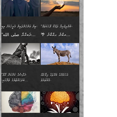
އެމީހެއްގެ ބުއްދި އެމީހަކާ
ވިއްދައިގެން ޢިލްމު ހޯދަން
އަންހެނާއަށް ދިމާވެ ވަރުގަދަ
ނުކުޅެދުމަކުން އަދި އެ ޢިލްމު
"ދުނިޔެމަތީގައި މީހަކަށް
އަޅުކަމުގައި ހީވާގިވެ
އެކުގައިވާ މީހަކީ: އެމީހަކު
އުޅެ އަދި އެކަމުގައި
އިޙްސާސެއް އޭނާއަށް
ޙިފްޡުކޮށް
ލިބޭނެ ހެޔޮ ޞިފަތަކުން
މުރާލިވުން ޞައްޙަ ކަންކަމާއި
ވާހަކަދެއްކުމުގެ ކުރިން
ދެމިހުރުމެވެ. އެހެނީ ދުނިޔޭގެ
އާދެއެވެ. އަދި އެއާއެކު
އެންމެ ފުރަތަމަކަމަކީ
ޞައްޙަ ނުވާ ކަންކަން
އެމީހަކުގެ ފުށުން އެ ނިކުންނަ
ސަބަބުތަކުން އެއްވެސް
އެއަންހެނ
ބުއްދިވެރިކަމެވެ. އަދި އެއީ
ބަޔާންކުރުން: މީހަކު
އެއްޗެއް ފެންނަ މީހާއެވެ.
ސަބަބަކަށް ސާފުކޮށް
”ބުއްދިވެރިޔާ ދައްކާ ވާހަކަތައް،
ތިން އަންހެންދަރިން އެމީހަކަށް ލިބި:
ﷲ ތަޢާލާ އެކަލާނގެ
ރޭއަޅުކަންކުރާ ބަޔަކާއެކުގައި
ދެންފަހެ އެމީހަކުގެ ބުއްދި
ރަނގަޅަށް ވާޞިލުވެވޭހުށީ
🌴 އިބްނު ޙިއްބާނު
”ނަބިއްޔާ صلى الله
އަޅުތަކުންނަށް ދެއްވި އެންމެ
ރޭގަނޑު ހޭދަކޮށްފާނެއެވެ.
ބޭރު ފެންޑާގައި އޮންނަ
އެކަމުގައި ޢިލްމު ސާފުކޮށް
(354ހ) ވިދާޅުވިއެވެ:
عليه وسلم
ހެޔޮ ރަނގަޅު ކަންތަކުންވާ
ދެން އެމީހުން ރޭގަނޑުގެ ގިނަ
މީހަކީ: ވާހަކަތަކެއް ދައްކާފައި
ޚާލިޞްވެގެންނެވެ. އަދި
”ބުއްދިވެރިޔާ ދައްކާ
ޙަދީޘްކުރެއްވިކަމަށް
ކަމެކެވެ. އެހެންކަމުން އެއާ
ވަޤުތު ނަމާދުކޮށްފާނެއެވެ.
ދެން އޭގެ ފަހުން އެނިކުތް
ބުއްދިވެރިޔަކު ވެއްޖެއްޔާ
ވާހަކަތައް، ޞައްޙަކޮށް
ރިވާކުރެވެއެވެ: "ތިން
އިދިކޮޅު ޞިފައެއް
އަނެއްކޮޅުން މީނާގެ ޢާދައަކީ
އެއްޗެ
ނިންމާނޭކަމަކީ: އެމީހަކު
ސަލާމަތުންވާ ހަށިގަނޑެއް
އަންހެންދަރިން އެމީހަކަށް ލިބި:
ޤާއިމުކޮށްގެން ހުރި މީހަކާ
ސާޢަތެއްވަރު އިރުކޮޅެއް
ކުރާކަމަކާ
ސީދާވާހެން ސީދާވާނެއެވެ.
1-ދެން އެކުދިން
އެކުގައި އިށީންދެ އުޅެގެން
ރޭއަޅުކަންކުރުމެވެ. ދެން މީނާ
އަނެއްކޮޅުން ޖާހިލުމީހާ ދައްކާ
އަދަބުވެރިކުރުވާ 2-އަދި
ﷲ ދެއްވި ނިޢުމަތް
(އެމީހުންނާ އެކުގައި
އަހަރެންގެ ބައްޕަގެ ޙިމާރެއް
”ނަފްސުގެ ކަންކަން ރާވާ
ވާހަކަތައް، ބަލިވެފައިވާ
އެކުދިން ކައިވެނިކުރުވާ 3-
ގަޑުބަޑުކޮށް
ރޭކުރާއިރު) އެމީހުންނާ
ގެއްލުނެވެ.
ބެލެހެއްޓުމުގެ ތެރޭގައި:
ހަށިގަނޑެއް އެގޮތްމިގޮތްވާހެން
އަދި އެކުދިންނަށް ހެޔޮކޮށް
ހުތުރުނުކުރާހުއްޓެވެ...
އެއްގޮތްވެއެވެ. ނުވަތަ އެމީހުން
މަގުފުރެދިފައިވާ ބަޔަކުގެ ކިބައިގައިވާ
🌱 ޖަޢުފަރު ބްނު މުޙައްމަދު
އެމީހުންގެ މަގުފުރެދުމާއި
ފުށޫއަރާ އިދިކީލަވާނެއެވެ. އަދި
ހިތައިފިނަމަ ފަހެ އެމީހަކަށްވަނީ
މޮޅެތި ރިވެތި ކަންކަމަށް ބަލާ
ބުއްދިއާއި ވިސްނުންތެރިކަން
ރޯދަ ހިފާއިރު މީނާވެސް
(148ހ) ކިޔާދެއްވިއެވެ:
އެމޮޅެތި ކަންކަމާ ގުޅުމެއް
ވިސްނުން ދިގު ނުކުރުންވެއެވެ.
ބުއްދިވެރިޔާގެ ބަސްތައް އެއީ
ސުވަރުގެއެވެ." 📖 ސުނަނު
އިތުރުކޮށްދޭނެ ކަމަކީ: އޭނާފަދަ
އެމީހުންނާއެކު ރޯދަހިފައެވެ.
”އަހަރެންގެ ބައްޕަގެ ޙިމާރެއް
ނުވެއެވެ. އެހެނީ ނަފްސަކީ
ކިތަންމެ މަދު
އަބީ ދާވޫދު 📖 ފަހެ ތިބާގެ
(އެހެން ބުއްދިވެރިންނާ)
އެމީހުން
ގެއްލުނެވެ. ދެން ބައްޕަ
ވަޒަންހަމަވާ އެއްޗެއް ނޫނެވެ.
ބަސްތަކެއްވިޔަސް އޭގެ ޤަދަރު
އަންހެން ދަރިން
ގާތްވުމާއި، އެއާ އިދިކޮޅު އިދ
ވިދާޅުވިއެވެ: ”ﷲ ތަޢާލާ
ނަފްސު ކަންކަން
ބޮޑުވެގެންވެއެވެ. އެއީ
ކައިވެނިކުރުވުމުގައި