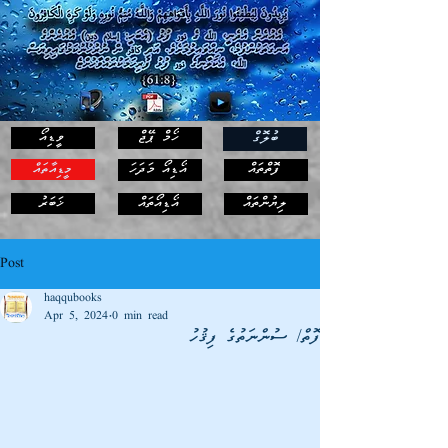
ހޯމް ޕޭޖް
ވީޑިއޯ
ބުލޮގް
ފޮތްތައް
އޯޑިއޯ މަދަހަ
މީޑިއާތައް
ޚަބަރު
ލިޔުންތައް
އޯޑިއޯތައް
Post
haqqubooks
Apr 5, 2024
0 min read
ފޮތް/ ސުންނަތުގެ ފިޤުހު