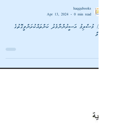
haqqubooks
Apr 13, 2024
0 min read
ފޮތް/ މުސްލިމު އަސީރުންނާމެދު ކަންތައްކުރަންވީގޮތުގެ
ހުކުމް