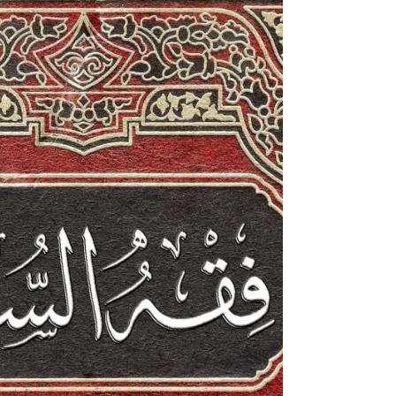
ފޮތް/ ދުރޫސުލް އަޚްލާޤު