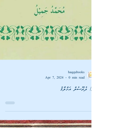
haqqubooks
Apr 7, 2024
0 min read