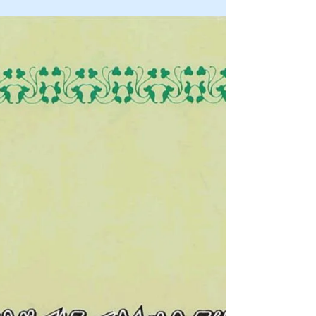
Apr 8, 2024
0 min read
ފޮތް/ އަބިންގެ ގައިގައި ޖެހުން