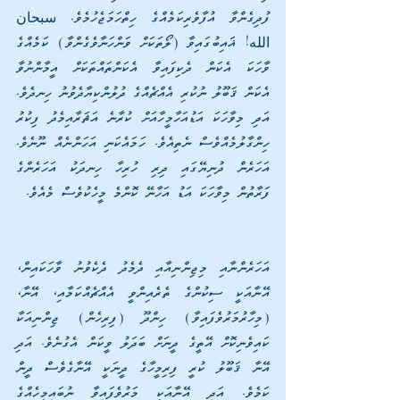
ފުދިގެންވާ އުފާވެރިކަމެއްގެ ހިތްހަމަޖެހުމެވެ. سبحان 
الله! ޣައިބުގައިވާ (ލޯތަކަށް ވަންހަނާވެގެންވާ) ކަމެއްގެ 
ވާހަކަ އެކަން ދެކިފައިވާ އެކަންތައްތަކަށް އީމާންނުވާ 
އެކަން ޤަބޫލު ނުކުރި އެއްޗެއްގެ ދުލުންކިޔާދެވުނު ހިނދެވެ. 
އަދި މިވާހަކަ އަޑުއަހާމީހާއަށް ކުރާނެ އަޘަރާއިމެދު ފިކުރު 
ހިންގާލުމެއްވެސް ނެތިއެވެ. ހަމައެކަނި އަހަންނެއް ނޫނެވެ. 
އަހަރެން ދުނިޔޭގައި ދިރި ހުރިހާ ހިނދަކު އަހަރެންގެ 
ފަރާތުން މިވާހަކަ އަޑު އަހާނޭ ކޮންމެ މީހެކުވެސް މެއެވެ.
އަހަރެންނާއި މިޖިންނިއާއި ދެމެދު ދެކެވުނު ވާހަކައިން، 
އޭނާއަކީ ސިކުންގެ ތެރެއިންވީ އެއްޗެއްކަމާއި، އޭނާ، 
(މިހާރުމަރުވެފައިވާ) ހިންދޫ (ފިރިހެން) ޖިންނިއަކާ 
ކައިވެނިކޮށް އޭތީގެ ދީނަށް ބަދަލު ވީކަން އެގުނެވެ. އަދި 
އޭނާ ޤަބޫލު ކުރީ ފިރިމީހާގެ ދީނަކީ އޭނާގެވެސް ދީން 
ކަމެވެ. އަދި އޭނާއަކީ މަރުވެފައިވާ ނުބައިމީހެއްގެ 