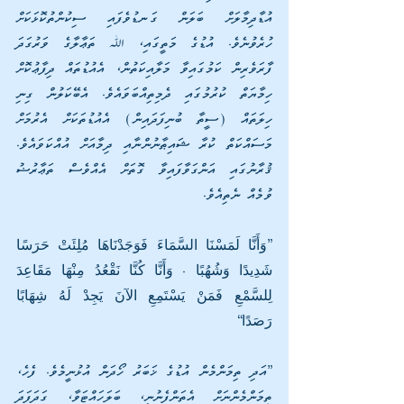
އުޑާދިމާލަށް ބަލަން ގަނޑުވެފައި ސިކުންތުކޮޅަކަށް 
ހުރެވުނެވެ. އުޑުގެ މަތީގައި، ﷲ ތަޢާލާގެ ވަރުގަދަ 
ފާރަވެރިން ކަމުގައިވާ މަލާއިކަތުން، އެއުޑުތައް ދިފާޢުކޮށް 
ހިމާޔަތް ކުރުމުގައި ދެމިތިއްބަވައެވެ. އެބޭކަލުން ގިނި 
ހިލަތައް (ސީތާ ބުނިފަދައިން) އެއުޑުތަކަށް އެރުމަށް 
މަސައްކަތް ކުރާ ޝައިޠާނުންނާއި ދިމާއަށް އުއްކަވައެވެ. 
ޤުރާނުގައި އަންގަވާފައިވާ ގޮތަށް އެއްވެސް ތަޢާރުޟު 
ވުމެއް ނެތިއެވެ.
”وَأَنَّا لَمَسْنَا السَّمَاءَ فَوَجَدْنَاهَا مُلِئَتْ حَرَسًا 
شَدِيدًا وَشُهُبًا . وَأَنَّا كُنَّا نَقْعُدُ مِنْهَا مَقَاعِدَ 
لِلسَّمْعِ فَمَنْ يَسْتَمِعِ الآنَ يَجِدْ لَهُ شِهَابًا 
رَصَدًا“
”އަދި ތިމަންމެން އުޑުގެ ޚަބަރު ހޯދަން އުޅުނީމެވެ. ފެހެ، 
ތިމަންމެންނަށް އެތަންފެނުނީ، ބަލަހައްޓަވާ، ގަދަފަދަ 