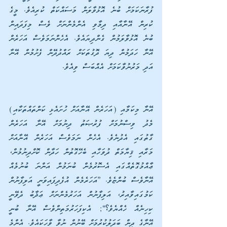
ފުރާނަކަމަށް ބުނެ އޮޅުވާލަން މަސައްކަތް ކުރިއެވެ. މީގެ 
ކުރިން އޭނާއާއި ދިމާވި އެންމެންނަށް ވެސް މިފަދައިން 
ބުނެ އޮޅުވާލަމުން ގެންދިޔައެވެ. އެހެންނަމަވެސް އަހަރެން 
އޭނާ ހަދަމުން ދިޔަ ދޮގުތަކަށް ރައްދުދޭން ފެށުމުން އޭނާ 
އަދި މަރުނުވާކަމަށް އެއްބަސް ވިއެވެ.
އޭނާ މިކަމާއި (އަހަރެން އޭނާއަށް ހުށައެޅި ކަންތައްތަކާއި) 
މެދު ވިސްނުމަށް ފުރުޞަތު ދިނުމަށް އޭނާ އަހަރެން 
ގާތުގައި އެދުނެވެ. އެހެން ނަމަވެސް އަހަރެން އޭނާއަށް 
މަރާއި ޤިޔާމަތް ދުވަހާއި ބެހޭގޮތުން ހަދާން ކޮށްދިނުމުން، 
ޢާއްމުގޮތެއްގައި އެސޮރުމެން ބުނަމުން އަންނަ ބުނުމެއް 
އޭނާވެސް ބުންޏެވެ. ”އަހަރެމެން އުފެދިފައިވަނީ އަލިފާނުން 
ކަމުގައިވާއިރު، އަލިފާނުން އަހަރުމެންނަށް ޢަޛާބު ދެވޭނީ 
ކިހިނެއް ހެއްޔެވެ؟“; އެކިފަހަރުމަތިންވެސް އޭނާ ބުނީ 
އޭނާގެ ދީން ބަދަލުކުރުމަށް ބޭނުން ނުވާ ވާހަކައެވެ. އެންމެ 