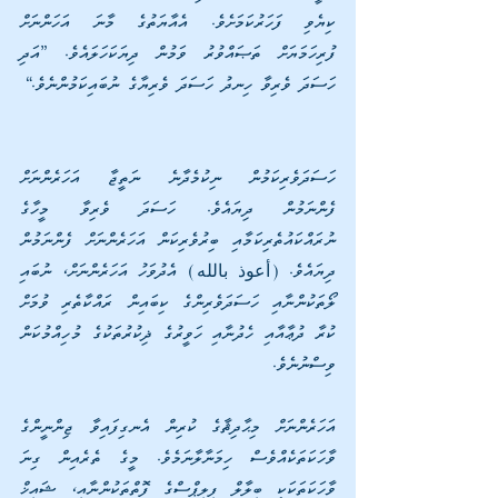
ކިޔެވި ފަހަރުކަމަށެވެ. އެއާޔަތުގެ މާނަ އަހަންނަށް 
ފުރިހަމަޔަށް ތަޞައްވުރު ވަމުން ދިޔަކަހަލައެވެ. ”އަދި 
ހަސަދަ ވެރިވާ ހިނދު ހަސަދަ ވެރިޔާގެ ނުބައިކަމުންނެވެ.“
ހަސަދަވެރިކަމުން ނިކުމެދާނެ ނަތީޖާ އަހަރެންނަށް 
ފެންނަމުން ދިޔައެވެ. ހަސަދަ ވެރިވާ މީހާގެ 
ނުރައްކައުތެރިކަމާއި ބިރުވެރިކަން އަހަރެންނަށް ފެންނަމުން 
ދިޔައެވެ. (أعوذ بالله) އެދުވަހު އަހަރެންނަށް، ނުބައި 
ލޯތަކުންނާއި ހަސަދަވެރިންގެ ކިބައިން ރައްކާތެރި ވުމަށް 
ކުރާ ދުޢާއާއި ހެދުނާއި ހަވީރުގެ ޛިކުރުތަކުގެ މުހިއްމުކަން 
ވިސްނުނެވެ.
އަހަރެންނަށް މިޙާދިޘާގެ ކުރިން އެނގިފައިވާ ޖިންނީންގެ 
ވާހަކަތަކެއްވެސް ހިމަނާލާނަމެވެ. މީގެ ތެރެއިން ގިނަ 
ވާހަކަތަކަކީ ބިލާލް ފިލިޕްސްގެ ފޮތްތަކުންނާއި، ޝައިޚް 