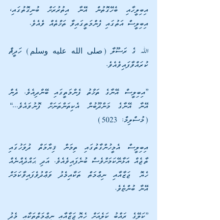
އިބިލީހާއި ބެހޭގޮތުން އޭނާ އިތުރުރަށް ބުނިގޮތުގައި، 
އިބިލީސް އަތުގައި ފެންމަތީގައިވާ ތަޚްތެއް ވެއެވެ.
ﷲ ގެ ރަސޫލާ (صلى الله عليه وسلم) ހަދީޘް 
ކުރައްވާފައިވެއެވެ.
”އިބިލީސް އޭނާގެ ތަޚްތު ފެންމަތީގައި ބޭންދިއެވެ. ދެން 
އޭނާ އޭނާގެ މަންދޫބުން އެކިތަންތަނަށް ފޮނުވައެވެ...“ 
(މުސްލިމް: 5023)
އިބިލީސް އެމީހުންގާތުގައި ތިމަން ޤިޔާމަތް ދުވަހުގައި 
ތާޖެއް އަޅާނޭކަމަށްވެސް ބުނެފައިވެއެވެ. އަދި ޙައްދެއްނެއް 
ހެޔޮ ޖަޒާއާއި ނިޢްމަތް ތަކާއިމެދު ވަޢްދުވެފައިވާކަމަށް 
އޭނާ ބުންޏެވެ.
”ކަލޭގެ ރައްބު ކަލެއަށް ހެޔޮޖަޒާއާއި ނިޢްމަތްތަކާއި މެދު 