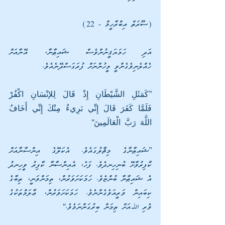
(ސޫރަތް އިބްރާހީމް - 22)
އަދި ހަމަޔަޤީނުންވެސް ޝައިޠާނާ، އޭނާއަށް 
ހެއްލެނިވެގެންވީ މީހުންނަށް ފުރަގަސްދޭނެއެވެ.
”كَمَثَلِ الشَّيْطَانِ إِذْ قَالَ لِلإنْسَانِ اكْفُرْ 
فَلَمَّا كَفَرَ قَالَ إِنِّي بَرِيءٌ مِنْكَ إِنِّي أَخَافُ 
اللَّهَ رَبَّ الْعَالَمِينَ“
”ޝައިޠާނާގެ މިޘާލުގައެވެ. އެކަލޭގެ އިންސާނާއަށް 
ކާފިރުވާށޭ ބުނިހިނދެވެ. ފަހެ، އެއިންސާނާ ކާފިރު ވީހިނދު 
އެ ޝައިޠާނާ ބުންޏެވެ. ހަމަކަށަވަރުން، ތިމަންވަނީ، ތިބާގެ 
ކިބައިން ވަރީއަވެގެންނެވެ. ހަމަކަށަވަރުން، ޢާލަމްތަކުގެ 
ވެރި ﷲއަށް ތިމަން ބިރުގަންނަމެވެ.“