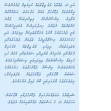
އަދި ﷲ ތަޢާލާގެ މުޢުޖިޒާތްތައް ކުރިމަތިން ފެނުމުންވެސް 
އީމާންވުމަށް ދެކޮޅުހަދާ ބައެއް ކަމުގައެވެ. އަނެއްކޮޅުން 
ބަލާއިރު އިންސާނުންނަށް މިޖިންނިތަކަށް ފެންނަ 
ކަންތައްތައް ނުފެންނަ ހިނދުގައިވެސް އެބައިމީހުންނަށް 
ވަނީ ދެނެގަތުމުގެ ބާރުގެ ބަރަކާތްތެރިކަން ލިބިފައެވެ. އަދި 
ހަމަކަށަވަރުން އިސްލާމްދީނުގެ ތެދުކަން ދެނެގަތުމަށާއި 
ބަލައިގަތުމަށް، ދިރިހުރި މުޢުޖިޒާތެއް ކަމުގައިވާ 
ޤުރުއާނާއި އެހެނިހެން ބުއްދިޔާއި ސަބަބުތަކާއި ގުޅުން ހުރި 
ހެކިތައް އިންސާނުންނަށް ލިބިފައިވަނީ މިސަބަބާއިހުރެއެވެ. 
އެހެންނަމަވެސް އިންސާނާ ދެކޮޅުހަދާނަމަ (އެކަމެއްގެ 
ސަބަބުން ބޮޑާކަމާއި ދެކޮޅުހެދުމަށް މެދުވެރިކުރާ) 
މިދެނެގަތުމުގެ ބާރުގައިވަނީ ކޮން ފައިދާ އެއްހެއްޔެވެ.
ޝައިޠާނާގެ ޢަމަލެއްކަމުގައިވާ ދެކޮޅުހެދުމާއި ބޮޑާކަމުން، 
އަހަރުމެން ﷲ ގެ ޙަޟްރަތުން ރައްކާތެރިކަމަށް އެދެމެވެ.