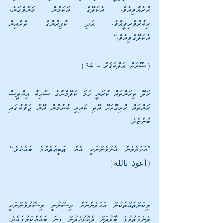
ކުރެއްވިއެވެ. އެކަލޭގެ އަކަމުން މަނާވެގަނެ، 
ކިބުރުވެރިވީއެވެ. އަދި ކާފިރުންގެ ތެރެއިން 
އެކަލޭގެވިއެވެ.“
(ސޫރަތް އަލްބަޤަރާ - 34)
ކަލޭ ތިކަންތައް ކުރަނީ ހަމަ ކަލޭމެންގެ ސާހިބާ އިބްލީސް 
ކަންތައް ކުރިގޮތަށޭ އޭތި ކައިރީ ބުނުމުން އޭނާ ޖަވާބުގައި 
ބުންޏެވެ.
”އަހަރެމެން އެންމެންނަކީ އެއް ޠަބީޢަތެއްގެ ބައެކެވެ.“ 
(أعوذ بالله)
މިކަންތައްތަކުން އަހަރެންނަށް ވިސްނުނީ މިސޮރުމެންނަކީ 
ދެނެގަތުމުގެ ބާރުދަށް ދެކޮޅުހެދުން ގިނަ ބައެއްކަމުގައެވެ. 