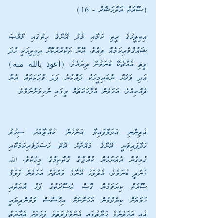
(ސޫރަތް އަލްހަޝްރު - 16)
އިބިލީހުގެ ރީތި ކަމާއި މެދު އޭނާގެ ހިތުގައި ޚާއްޞަ 
ޝައުޤުވެރިކަމެއް ވިއެވެ. އޭނާ ތަކުރާރުކޮށް އިބިލީހަކީ ހާދަ 
ރީތި އެއްޗެކޭ ބުނަމުން ދިޔައެވެ. (أعوذ بالله منه) 
އަދި ވަރަށް ނުބައިމީހަކު ދައްކާނެ ފަދަ ވާހަކަތައް އެނާ 
ދެއްކިއެވެ. އަހަރެން އެވާހަކަތައް މީގައި ނުހިމަނާނަމެވެ.
އެޖިންނި އަވަލާފައިވާ އަންހެން ކުއްޖާއަށް ސިހުރު 
ހަދާފައިވަނީ އޭނާގެ މައްޗަށް އޮތް ހަސަދަވެރިކަމަކާއި 
ގުޅިގެން އެއަންހެން ކުއްޖާގެ ގާތްތިމާގެ މީހެކެވެ. ﷲ 
ގަންދީ ބުނަމެވެ. އެދުވަހު އޭނާގެ މައްޗަށް އަހަރެން ފަލަޤް 
ސޫރަތް ކިޔަވަމުން ގޮސް އެސޫރަތުގެ ފަހު އާޔަތާއި 
ހަމަޔަށް ކިޔެވުމުން އަހަންނަށް އިޙްސާސް ވަމުންދިޔައީ 
އެއީ އަހަރެންގެ ޙަޔާތުގައި އެންމެފުރަތަމަ ފަހަރަށް އެއާޔަތް 