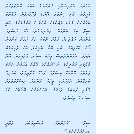
އަހަރެން ބަންގިންނާއި ޤުރުއާނުގެ ބައެއް އާޔަތްތަކުން 
ފެށީމެވެ. އޭތި (ނުވަތަ އޭނަ) ދެކޮޅުހެދުން ހުއްޓާލާ 
އަހަރެންނާ ވާހަކަ ދެއްކުމަށް އެއްބަސް ކުރުވުމަށެވެ. އެއީ 
ސީތާ ކިޔާ އަންހެން ޖިންނިއެކެވެ. އޭނާ މުސްލިމް 
އަންހެން ކުއްޖަކަށް ހައެއް ނުވަތަ ހަތް އަހަރު ވަންދެން 
ގޯނާ ކޮށްފިއެވެ. އެއީ އޭނާ އަމިއްލަ އަށް ފެށިކަމެއް 
ނޫނެވެ. އެހެންނަމަވެސް މީހަކު ސިހުރު ހަދައިގެން އޭނާ 
މެދުވެރި ކުރުވީއެވެ. ނަޞޭހަތެއްގެ ގޮތުން އަހަރެން އެންމެ 
ފުރަތަމަ އޭނާއަށް އިސްލާމް ވުމަށް ގޮވާލީމެވެ. ކަންދިމާ 
ކުރިގޮތުން އެފަހަރަކީ މީހަކު އޭނާއަށް އިސްލާމްވުމަށް 
ގޮވާލި ފުރަތަމަ ފަހަރެވެ. އެހެންކަމުން އޭނާއަށް ކުޑަ 
ސިހުމެއް ލިބުނެވެ.
ސީތާ: ”އަހަންނަށް މުސްލިމަކަށް ވެވޭނީ 
ކިހިނެއްހެއްޔެވެ.؟“