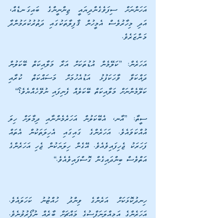
އަހަންނަށް ސިފަވެގެންދިޔައީ ޖިންނީންގެ ބައިގަނޑެއް، 
އަދި މިހާރުވެސް އެމީހުން ޤާފިލާތަކުގައި ދަތުރުކުރަމުންދާ 
މަންޒަރެވެ.
އަހަރެން: ”ކަލޭމެން އުޑުތަކަށް އަރާ މަލާއިކަތް ބޭކަލުން 
ދައްކަވާ ވާހަކަފުޅު އަޑުއެހުމަށް މަސައްކަތް ކުރާއި 
ކަލޭމެންނަށް މަލާއިކަތް ބޭކަލެއް ފެނިފައި ނުވޭހެއްޔެވެ؟“
ސީތާ: ”އާނ، އެބޭކަލުން އަހަރެމެންނާއި ދިމާލަށް ހިލަ 
އުއްކަވައެވެ. އަހަރެންގެ ގައިގައި އެހިލަތަކުން އެތައް 
ފަހަރަކު ޖެހިފައިވެއެވެ. އޭގެން ހިލަޔަކުން ޖެހި އަހަރެންގެ 
އަތްވެސް ބިންދައިގެން ގޮސްފައިވެއެވެ.“
ހިނދުކޮޅަކަށް އަރެންގެ ވިންދު ހުއްޓުނު ކަހަލައެވެ. 
އަހަރެންގެ އަމިއްލަނަފްސުގެ މައްޗަށް ބާރެއް ނުފޯރުވުނެވެ. 