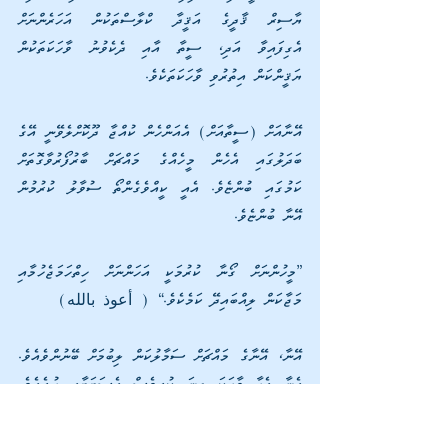
ޔާސިރް ޤާދީގެ އަޤީދާ ކްލާސްތަކުން އަހަރެންނަށް 
އެގިފައިވާ އަދި، ސީތާ އާއި ދެކެވުނު ވާހަކަތަކުން 
ޔަޤީންކަން އިތުރުވި ވާހަކަތަކެވެ.
އޭނާއަށް (ސީތާއަށް) އެއަންހެން ކުއްޖާ ދޫކޮށްލެވޭނީ އޭގެ 
ބަދަލުގައި އެހެން މީހެއްގެ މައްޗަށް ބާރުފޯރުވާގޮތަށް 
ކަމުގައި ބުންޏެވެ. އެއީ ކީއްވެގެންތޯ ސުވާލު ކުރުމުން 
އޭނާ ބުންޏެވެ.
”މީހުންނަށް ގޯނާ ކުރުމަކީ އަހަންނަށް ހިތްހަމަޖެހުމާއި 
މަޖާކަން ލިއްބައިދޭ ކަމެކެވެ.“ ( أعوذ بالله)
އޭނާ، އޭނާގެ މައްޗަށް ސަމާލުކަން ލިބުމަށް ބޭނުންވެއެވެ. 
އެނާ އެހާ ވާހަކަ ގިނަ ކުރީވެސް އެސަބަބާއި ހުރެއެވެ. 
ކޮންމެއަކަސް އޭނާއަކީ ވަރަށް ގިނަ ގޮތްގޮތުން (އޭނާއަށް 
ވީވަރަކުން) އޮޅުވާލާ މަކަރު ހެދުމަށް މަސައްކަތް ކުރި 