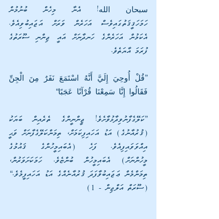
سبحان الله! އެނާ މިހެން ބުނުމުން 
ހަމަހަޤީޤަތުގައިވެސް އަހަރެން ވަރަށް އަޖައިބުވިއެވެ. 
އެކަމުން އަހަރެންގެ ހަނދާނަށް އައީ ޖިންނި ސޫރަތުގެ 
ފުރަމަ އާޔަތެވެ.
”قُلْ أُوحِيَ إِلَيَّ أَنَّهُ اسْتَمَعَ نَفَرٌ مِنَ الْجِنِّ 
فَقَالُوا إِنَّا سَمِعْنَا قُرْآنًا عَجَبًا“
”ކަލޭގެފާނުވިދާޅުވާށެވެ! ޖީންނީންގެ ތެރެއިން ބަޔަކު 
(ޤުރުއާނުގެ) އަޑު އަހައިފިކަމަށް، ތިމަންކަލޭގެފާނަށް ވަޙީ 
އިއްވަވައިފިއެވެ. ފަހެ (އެބައިމީހުންގެ ޤައުމުގެ 
މީހުންނަށް) އެބައިމީހުން ބުންޏެވެ. ހަމަކަށަވަރުން، 
ތިމަންމެން ޢަޖައިބުވާފަދަ ޤުރުއާނެއްގެ އަޑު އަހައިފީމެވެ.“ 
(ސޫރަތް އަލްޖިން - 1)