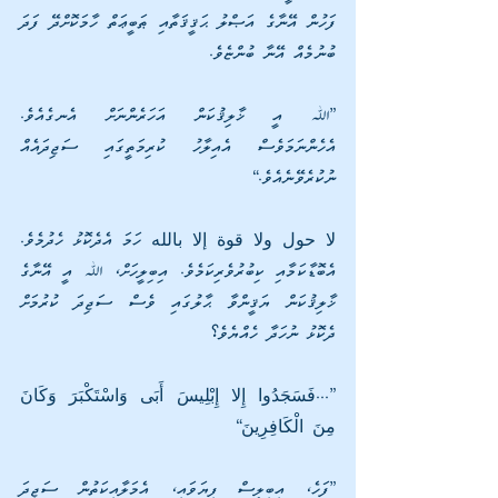
ފަހުން އޭނާގެ އަޞްލު ޙަޤީޤަތާއި ޠަބީޢަތް ހާމަކޮށްދޭ ފަދަ 
ބުނުމެއް އޭނާ ބުންޏެވެ.
”ﷲ އީ ޚާލިޤުކަން އަހަރެންނަށް އެނގެއެވެ. 
އެހެންނަމަވެސް އެއިލާހު ކުރިމަތީގައި ސަޖިދައެއް 
ނުކުރެވޭނެއެވެ.“
لا حول ولا قوة إلا بالله ހަމަ އެދެކޮޅު ހެދުމެވެ. 
އެބޮޑާކަމާއި ކިބުރުވެރިކަމެވެ. އިބިލީހަށް، ﷲ އީ އޭނާގެ 
ޚާލިޤުކަން ޔަޤީންވާ ޙާލުގައި ވެސް ސަޖިދަ ކުރުމަށް 
ދެކޮޅު ނުހަދާ ހެއްޔެވެ؟
”...فَسَجَدُوا إِلا إِبْلِيسَ أَبَى وَاسْتَكْبَرَ وَكَانَ 
مِنَ الْكَافِرِينَ“
”ފަހެ، އިބިލީސް ފިޔަވައި، އެމަލާއިކަތުން ސަޖިދަ 