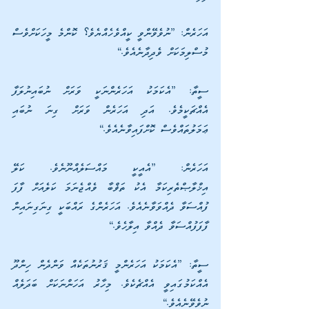
އަހަރެން: ”ނުވެވޭންވީ ކީއްވެހެއްޔެވެ؟ ކޮންމެ މީހަކަށްވެސް 
މުސްލިމަކަށް ވެދިދާނެއެވެ.“
ސީތާ: ”އެކަމަކު އަހަރެންނަކީ ވަރަށް ނުބައިނުލަފާ 
އެއްޗަކީމެވެ. އަދި އަހަރެން ވަރަށް ގިނަ ނުބައި 
ޢަމަލުތައްވެސް ކޮށްފައިވާނެއެވެ.“
އަހަރެން: ”އެއީކީ މައްސަލެއްނޫނެވެ. ކަލޭ 
އިޚްލާޞްތެރިކަމާ އެކު ތަޥްބާ ވެއްޖެނަމަ ކަލެއަށް ފާފަ 
ފުއްސަވާ ދެއްވަވާނެއެވެ. އަހަރެންގެ ރައްބަކީ ގިނަގިނައިން 
ފާފަފުއްސަވާ ދެއްވާ އިލާހެވެ.“
ސީތާ: ”އެކަމަކު އަހަރެންމީ ޤަރުނުތަކެއް ވަންދެން ހިންދޫ 
އެއްކަމުގައިވީ އެއްޗެކެވެ. މިހާރު އަހަންނަކަށް ބަދަލެއް 
ނުވެވޭނެއެވެ.“