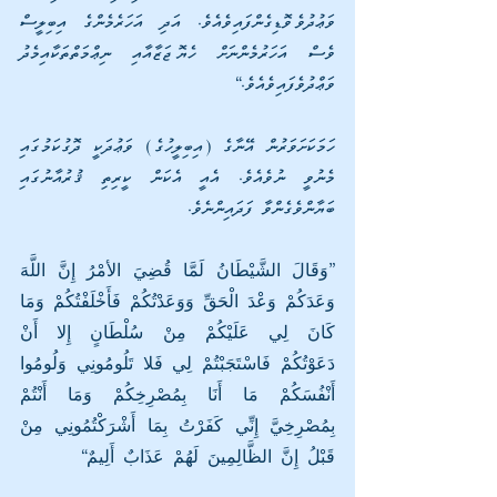
ވަޢުދުވެވޮޑިގެންފައިވެއެވެ. އަދި އަހަރެމެންގެ އިބިލީސް 
ވެސް އަހަރުމެންނަށް ހެޔޮޖަޒާއާއި ނިޢްމަތްތަކާއިމެދު 
ވަޢްދުވެފައިވެއެވެ.“
ހަމަކަށަވަރުން އޭނާގެ (އިބިލީހުގެ) ވަޢުދަކީ ދޮގުކަމުގައި 
މެނުވީ ނުވެއެވެ. އެއީ އެކަން ކީރިތި ޤުރުއާނުގައި 
ބަޔާންވެގެންވާ ފަދައިންނެވެ.
”وَقَالَ الشَّيْطَانُ لَمَّا قُضِيَ الأمْرُ إِنَّ اللَّهَ 
وَعَدَكُمْ وَعْدَ الْحَقِّ وَوَعَدْتُكُمْ فَأَخْلَفْتُكُمْ وَمَا 
كَانَ لِي عَلَيْكُمْ مِنْ سُلْطَانٍ إِلا أَنْ 
دَعَوْتُكُمْ فَاسْتَجَبْتُمْ لِي فَلا تَلُومُونِي وَلُومُوا 
أَنْفُسَكُمْ مَا أَنَا بِمُصْرِخِكُمْ وَمَا أَنْتُمْ 
بِمُصْرِخِيَّ إِنِّي كَفَرْتُ بِمَا أَشْرَكْتُمُونِي مِنْ 
قَبْلُ إِنَّ الظَّالِمِينَ لَهُمْ عَذَابٌ أَلِيمٌ“