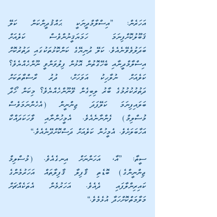
އަހަރެން: ”އިސްލާމްދީނަކީ ޙައްޤުދީންކަން ކަލޭ 
ޤަބޫލުކޮށްފިނަމަ ހަމަޔަޤީނުންވެސް ކަލެއަށް 
ބަދަލުވެވޭނެއެވެ. ކަލޭ ދުނިޔޭގެ ކަންކޮޅުތަކުގައި ދަތުރުކޮށް 
އިސްލާމްދީނާއި ބެހޭގޮތުން އޮޅުން ފިލުވަންވީ ނޫންހެއްޔެވެ؟ 
ކަލެއަށް ނުލާހިކު އަވަހަށް، ދުރު ރާސްތާތަކަށް 
ދަތުރުކުރުމުގެ ބާރު ލިބިގެން ވޭނޫންހެއްޔެވެ؟ މިކަން ހޯދާ 
ބަލައިފިނަމަ ކަލޭފަދަ ޖިންނީން (އެހެންނަމަވެސް 
މުސްލިމް) ފެންނާނެއެވެ. އެމީހުންނާއި ވާހަކަދައްކާ 
އަހާބަލަށެވެ. އެމީހުން ކަލެއަށް ދަސްކޮށްދޭނެއެވެ.“
ސީތާ: ”އާ، އަހަންނަށް އިނގެއެވެ. (މުސްލިމް 
ޖިންނީންގެ) ބޮޑެތި ޤާފިލާ ޤާފިލާތައް އަހަރުމެންގެ 
ކައިރިންލާފައި ދެއެވެ. އަހަރުމެން އެތަކެއްޗަށް 
މަލާމަތްކޮށްހަދާ އުޅެމެވެ.“