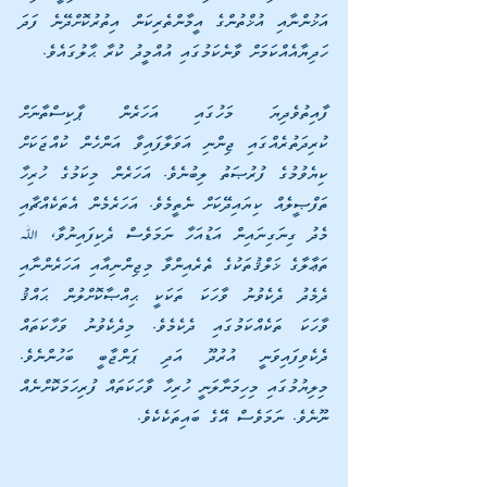
އަޚުންނާއި އުޚްތުންގެ އީމާންތެރިކަން އިތުރުކޮށްދޭނެ ފަދަ 
ހަދިޔާއެއްކަމަށް ވާނެކަމުގައި އުއްމީދު ކުރާ ޙާލުގައެވެ.
ފާއިތުވެދިޔަ މަހުގައި އަހަރެން ޕާކިސްތާނަށް 
ކުރިދަތުރެއްގައި ޖިންނި އަވަލާފައިވާ އަންހެން ކުއްޖަކަށް 
ކިޔެވުމުގެ ފުރުޞަތު ލިބުނެވެ. އަހަރެން މިކަމުގެ ހުރިހާ 
ތަފްޞީލެއް ކިޔައިދޭކަށް ނެތީމެވެ. އަހަރެމެން އެތަކެއްޗާއި 
މެދު ގިނަގިނައިން އަޑުއަހާ ނަމަވެސް ދެކިފައިނުވާ، ﷲ 
ތަޢާލާގެ ޚަލްޤުތަކުގެ ތެރެއިންވާ މިޖިންނިއާއި އަހަރެންނާއި 
ދެމެދު ދެކެވުނު ވާހަކަ ތަކަކީ ޙިއްޞާކޮށްލުން ޙައްޤު 
ވާހަކަ ތަކެއްކަމުގައި ދެކެމެވެ. މިދެކެވުނު ވަހާކަތައް 
ދެކެވިފައިވަނީ އުރުދޫ އަދި ޕަންޖާބީ ބަހުންނެވެ. 
މިލިޔުމުގައި މިހިމަނާލަނީ ހުރިހާ ވާހަކަތައް ފުރިހަމަކޮށްނެއް 
ނޫނެވެ. ނަމަވެސް އޭގެ ބައިތަކެކެވެ.