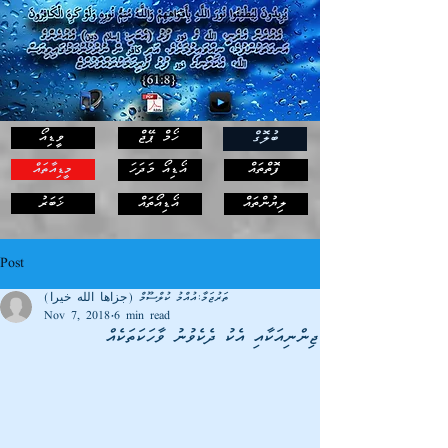
ހޯމް ޕޭޖް
ވީޑިއޯ
ބުލޮގް
ފޮތްތައް
އޯޑިއޯ މަދަހަ
މީޑިއާތައް
ޚަބަރު
ލިޔުންތައް
އޯޑިއޯތައް
Post
ތަރުޖަމާ:އުއްމު ކުލްސޫމް (جزاها الله خيرا)
Nov 7, 2018
6 min read
ޖިންނިއަކާއި އެކު ދެކެވުނު ވާހަކަތަކެއް