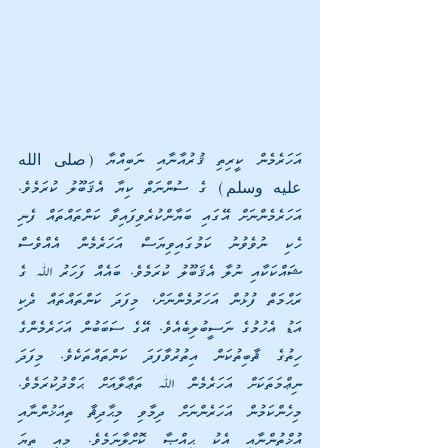
އަހަރެމެން ކީރިތި ޤުރުއާނާއި ނަބިއްޔާ (صلى الله 
عليه وسلم) ގެ ސުންނަތް ކިޔާ އެޤަބޫލު ކުރަމެވެ. 
އަހަރެމެންނަށް އޭގައި ބަޔާންކުރެވިފައިވާ ކަންތައްތައް ފެނި 
ހެކި ނުވެވުނު ކަމުގައިވިޔަސް އަހަރެމެން އެއްވެސް 
ޝައްކަކާއި ނުލާ އެޤަބޫލު ކުރަމެވެ. ބައެއް ފަހަރު ﷲ ގެ 
ރަޙްމަތް ފުޅުން އަހަރުމެންނަށް، މިފަދަ ކަންތައްތައް ދެކި 
އަޑު އެހުމުގެ ނަސީބުލިބެއެވެ. އޭގެ ސަބަބުން އަހަރެމެންގެ 
ހިތުގެ ޘާބިތުކަން އިތުރުވާފަދަ ކަންތައްތަކެވެ. މިފަދަ 
ނިޢްމަތަކަށް އަހަރެމެން ﷲ ތަޢާލާއަށް ޙަމްދުކުރަމެވެ. 
މިހެންކަމުން އަހަރެންނަށް ދިމާވި މިޙާދިޘާ ތިއަޚުންނާއި 
އުޚްތުންނާއި އެކު ޙިއްޞާ ކޮށްލާނަމެވެ. މިއީ ތިޔަ 