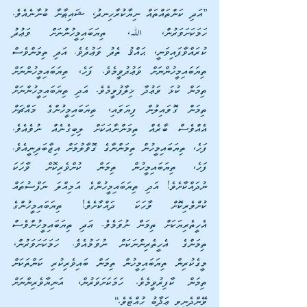
”އަދި ކަންތައްތައް ނިޔާކުރާހިނދު، ޝައިޠާނާ ބުނާނެއެވެ. 
ހަމަކަށަވަރުން، ﷲ، ތިޔަބައިމީހުންނަށް ވަޢުދު 
ކުރައްވާފައިވަނީ، ޙައްޤު ތެދު ވަޢުދެވެ. އަދި ތިމަންވެސް 
ތިޔަބައިމީހުންނަށް ވަޢުދުވީމެވެ. ފަހެ، ތިޔަބައިމީހުންނަށް 
ތިމަން ކުޅަ ވަޢުދާ ޚިލާފުވީމެވެ. އަދި ތިޔަބައިމީހުންނަށް 
ތިމަން ގޮވައިލުން ފިޔަވައި، ތިޔަބައިމީހުންގެ މައްޗަށް 
އެއްވެސް ބާރެއް ތިމަންނާއަކަށް ލިބިގެނެއް ނުވެއެވެ. 
ފަހެ، ތިޔަބައިމީހުން ތިމަންނާގެ ގޮވާލުމަށް އިޖާބަދިނީއެވެ. 
ފަހެ، ތިޔަބައިމީހުން ތިމަން ކުށްވެރިކޮށް ވާހަކަ 
ނުދައްކާށެވެ! އަދި ތިޔަބައިމީހުންގެ އަމިއްލަ ނަފްސުތައް 
ކުށްވެރިކޮށް ވާހަކަ ދައްކާށެވެ! ތިޔަބައިމީހުންގެ 
އެހީތެރިޔަކަށް ތިމަން ނުވަމެވެ. އަދި ތިޔަބައިމީހުންވެސް 
ތިމަންގެ އެހީތެރިންނަކަށް ނުވަމުއެވެ. ހަމަކަށަވަރުން، 
މީގެކުރިން ތިޔަބައިމީހުން ތިމަން ބައިވެރިކުރި ކަންތަކަށް 
ތިމަން ކާފިރުވީމެވެ. ހަމަކަށަވަރުން، އަނިޔާވެރިންނަށް 
ވޭންދެނިވި ޢަޛާބު ހުއްޓެވެ.“