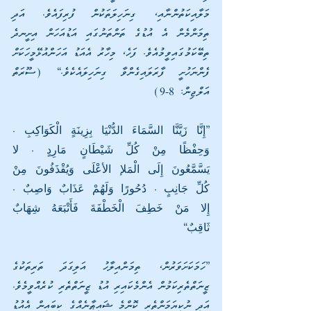
މަލާއިކަތުންނާއި، ގިނަހިލަތަކުން ފުރިފައެވެ. އަދި 
ތިމަންމެން އެ އުޑުގެ ތަންތަނުގައި އަޑުއަހަން އިށީނދެ 
ތިބޭކަމުގައިވީމުއެވެ. ފަހެ، މިހާރު އެއަޑު އަހަންއުޅޭމީހަކަށް 
ފެންނަހުށީ ފާރަލައިގެންވާ ގިނަހިލައެކެވެ.“ (ސޫރަތް 
އަލްޖިން: 8-9)
”إِنَّا زَيَّنَّا السَّمَاءَ الدُّنْيَا بِزِينَةٍ الْكَوَاكِبِ . 
وَحِفْظًا مِنْ كُلِّ شَيْطَانٍ مَارِدٍ . لا 
يَسَّمَّعُونَ إِلَى الْمَلإ الأعْلَى وَيُقْذَفُونَ مِنْ 
كُلِّ جَانِبٍ . دُحُورًا وَلَهُمْ عَذَابٌ وَاصِبٌ . 
إِلا مَنْ خَطِفَ الْخَطْفَةَ فَأَتْبَعَهُ شِهَابٌ 
ثَاقِبٌ“
”ހަމަކަށަވަރުން، ތިމަންއިލާހު އަލިގަދަ ތަރިތަކުގެ 
ޒީނަތްތެރިކަމުން އެންމެކައިރި އުޑު ޒީނަތްތެރި ކުރެއްވީމެވެ. 
އަދި ނުކިޔަމަންތެރި ކޮންމެ ޝައިޠާނެއްގެ ކިބައިން އެއުޑު 