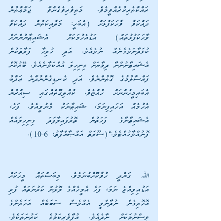
ރައްކާތެރިކުރެއްވީމެވެ. މަތިވެރިވެގެންވާ ޖަމާޢާތުން 
ދައްކަވާ ވާހަކަފުޅަށް (އެބަހީ: މަލާއިކަތުން ދައްކަވާ 
ވާހަކަފުޅުތައް) އަޑުއެހުމަކަށް އެޝައިޠާނުންނަށް 
ކުޅަދާނަވެގެނެއް ނުވެއެވެ. އަދި ހުރިހާ ފަރާތަކުން 
އެޝައިޠާނުންނާ ދިމާޔަށް ގިނިހިލަ އުއްކަވާނެއެވެ. ބޭރުކޮށް 
ފައްސާލުމުގެ ގޮތުންނެވެ. އަދި ކެނޑިގެންނުދާނެ ޢަޛާބު 
އެބައިމީހުންނަށް ހުއްޓެވެ. ކުއްލިގޮތެއްގައި ސިއްރުން 
އެހުމެއް އަހައިފިނަމަ، ޝައިޠާނަކު މެނުވީއެވެ. ފަހެ، 
އެޝައިޠާނާގެ ފަހަތުން ތޮރުފައިލާފަދަ ގިނިހިލައެއް 
ފޮނުއްވާހުއްޓެވެ.“(ސޫރަތް އައްޞާއްފާތު: 6-10).
ﷲ ގަންދީ ހުވާކޮށްބުނަމެވެ. މިބަސްތައް މީހަކަށް 
އަޑުއިވިއްޖެ ނަމަ، ފަހެ އެމީހެއްގެ ލޮލުން ކަރުނަތައް ފުރި 
އޮހޮރިގެން ނުދާންވީ އެއްވެސް ސަބަބެއް އަހަރެންގެ 
ވިސްނުމަކަށް ނާދެއެވެ. އުފާވެރިކަމުގެ ކަރުނަތަކެވެ. 