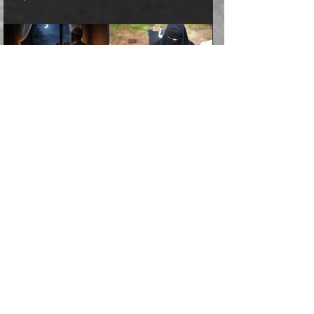
މާތްވެގެންވާ ޞަޙާބީ މުޢާވިޔާ
ޢުމަރު ބްނު ޢަބްދުލް
އެހެން ކަންތައް ނުކޮށްފިނަމަ
ސާބިތުވެފައިވެއެވެ. އަދި
🍁 ޢަބްދުއް ރަޙްމާނު ބްނު
🌾އިމާމް އައްޝާފިޢީ
ބްނު އަބީ ސުފްޔާނަށް
ޢަޒީޒަށްވުރެ ހެޔޮވެ
ތިބާ ފާފަވެރިވާނެއެވެ. އަދި
އެގަހުގެ ގޮފިތައް މައްޗަށް
ޒައިދު ބްނު އަސްލަމް
(204ހ) ވިދާޅުވިއެވެ:
ޤަދަރުކުޑަކޮށް،
މާތްވެގެންވެއެވެ!“ 📖
ތިބާގެ ސަބަބުން މެދުވެރިވި
އަރައިގެންގޮސް
(182ހ) ކިޔާދެއްވިއެވެ:
”މީސްތަކުން ޢިލްމުގައިވަނީ
ކުޑައިމީސްކޮށް، ވަށްބަސްބުނާ
އައްޝަރީޢާ ލިލްއާޖުއްރީ 📖
ފާފަތައް އޭގެ މިންވަރަކުން
އުޑަށްގޮސްފައެވެ." ރަސޫލާ
”އަހަރެން އެއްދުވަހަކު އަބޫ
އެކި ދަރަޖައާއި
ހިސާބުންނެވެ. 💥ވަކީޢު
🌾މުޢާވިޔާ ބްނު އަބީ
ތިބާގެ
صلى الله عليه وسلم
ޙާޒިމު (133ހ)އަށް
ފަންތީގައިއެވެ. ޢިލްމުގައި
ބްނުލް ޖައްރާޙު (197ހ)
ސުފްޔާނު ވައްޓާލާފައި
ޙަދީޘްކުރެއްވި
ދެންނެވީމެވެ: "އަހަރެން
އެމީހުންގެ ދަރަޖަވަނީ: އެ
ވިދާޅުވިކަމަށް ރިވާކުރެވެއެވެ:
ޢަދުލުވެރި އިމާމުންނަކީ
”ޤުރްއާނުގެ އަލީގައި، އަންހެނާ ބޭރަށް
”ނަފްސު ވަކިކަމަކާ އުޅެގަންނަހިނދު
ދެރަވެ ހިތާމަކުރެވޭ ކަމެއް
ޢިލްމުން އެމީހުން ދަނެފައިހުރި
”މުޢާވިޔާ رضي الله
ފަހެއްކަމުގައި، އެއީ
ވަޒީފާ އަދާކޮށް މަސައްކަތްކުރުމަށް
ބުއްދިން ނަފްސު ވަޒަންކުރުމުގައި
އެބަ ދިމާވެއެވެ." އެކަލޭގެފާނު
ދަރަޖަތައް ހުރި ވަރަކަށެވެ.
عنه ވަނީ ދޮރުގެ
އަބޫބަކުރު، ޢުމަރު، ޢުޘްމާނު،
ނިކުތުމުގެ ޝަރުޠުތައް.
ކޮންމެހެންވެސް ދެކަމަކަށް
މޫސާގެފާނު މަދްޔަނަށް
▪️ފުރަތަމައީ: ނަފްސު
ވިދާޅުވިއެވެ: "އޭ އަޚާގެ
ފަހެ ޢިލްމު އުނގެނޭ މީހުން،
ބަލަންޖެހެއެވެ:
އަތްގަނޑުގެ މަޤާމުގައިއެވެ.
ޢަލީ، އަދި ޢުމަރު ބްނު
ވަދެވަޑައިގަތްހިނދު އެތަނުގައި
އެކަމަކަށް ކުރިމަތިލައިގެން
ދަރިޔާއެވެ! އެއީ ކޮންކަމެއް
އެ ޢިލްމު ގިނަކުރުމަށް
އެ އަތްގަނޑު ތަޅުވާލައިފި
ޢަބްދުލް ޢަޒީޒުކަމުގައި
ދެ އަންހެނުން ފެން ބަލާ
އުޅުމުގެ ވަރުގަދަކަމާއި
ހެއްޔެވެ؟" އަހަރެން
އެމީހުންނަށް ކުރެވެން އޮތް
މީހާއާމެދު އަދި އޭގެ މައްޗަށް
ސުފްޔާނުގެ މައްޗަށް ހަދާފައިވާ
ގޮސްހުއްޓާ ފެނިވަޑައިގެން
ބަލިކަށިކަމަށެވެ. އެކަންހުރި
ދެންނެވީމެވެ: "ދުނިޔެދެކެ
އެންމެ ބޮޑަކަށް
ހުރި ބޭކަލުންނާމެދު (ނުބައި
ބަހެއްގެ ވާހަކަ ނަންގަނެވުމުން
ވިދާޅުވި ބަސްފުޅުވާ
މިންވަރެއްގެ މައްޗަށް ބުއްދިން
ލޯބިވެވެނީއެވެ." ދެން
މަސައްކަތްކޮށް، އަދި ޢިލްމު
އިމާމް އ
އާޔަތުގައިވެއެވެ: (قَالَ مَا
ނަފްސު ހިފަހައްޓައިގެން، އަދި
އެކަލޭގެފާނު ވިދާޅުވިއެވެ: "އޭ
ހޯދުމުގެ ދެމެދުގައިވާ ކޮންމެ
އަހަރެންގެ ހަތަރު އަނބިން ތިބެއެވެ.
މައްކާގައި ހުރި ފޮތިވިއްކާ މީހެއްގެ
خَطۡبُكُمَاۖ قَالَتَا لَا
ދޫކޮށްލައިގެން، އަދި
އަޚާގެ ދަރިޔާއެވެ! ދަންނާށެވެ!
ހުރަހަކަށް ކެތްތެރިވެ، އަދި
ގާތުގައި ހެދުމެއް ގަންނަން އަހަރެން
🍁 ޙައްޖާޖު ބްނު ޔޫސުފު
نَسۡقِي حَتَّىٰ يُصۡدِرَ
ކޮއްޕާލައިގެން ބަލަހައްޓައެވެ.
މިކަންތަކަށް ބަލާއިރު، ﷲ
ﷲ ދެއްވި ޢިލްމުގެ
ހުއްޓުނީމެވެ.
🍁 އަލްޙަސަނުލް ބަޞްރީ
(95ހ) ކިޔާދިންކަމަށް
ٱلرِّعَآءُۖ وَأَبُونَا
އެގޮތުން އެކަމަކަށް
ތަޢާލާ އަހަރެން ލޯބިޖެއްސެވި
ނައްޞާއި، އަދި
(110ހ) ކިޔާދެއްވިއެވެ:
ރިވާކުރެވެއެވެ: ”އަހަރެންގެ
شَيۡخٌ كَبِيرٌ.)
ކުރިމަތިލައިގެން ދާގޮތަށް
އެއްޗެއްދެކެ ލޯބިވެވިގެން
އިސްތިންބާޠުކޮށް ޙުކުމް
”މައްކާގައި ހުރި ފޮތިވިއްކާ
ހަތަރު އަނބިން ތިބެއެވެ.