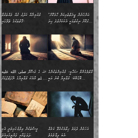
ހޯދުމެވެ. އެހެނ
ޢަހްދު ހިއްޕެވީހެވެ. ކަމަނާ
ގޮތް ވަޒަންކުރަން ބުއްދިއަށް
ބައެކެވެ. އެގޮތުން މަސައްކަތު
ތިމަންނާގެ ދަރިން
(ރަނގަޅު ސީދާ ގޮތުން)
ކުޅަދާނަނުވެއެވެ.
މާހައުލުގައި އުޅޭ ފިރިހެނުން،
އުފާކޮށްދިނުމަށެވެ. ފިރިމިހާގެ
”އަންހެނުން ޒީނަތްތެރިކަން ހާމަކޮށް
މުއުމިނާއާ ކަދުރު ރުއް ވައްތަރުވާ
ފޭވެއްޖެއެވެ! ފޭވެއްޖެއެވެ!
ނަފްސުތަކުގައިވާ ކޮންމެ
ޅިޔަނުންނާ އެކި ގޮތްގޮތުން
ގާތުން އެހެން އަހައިފިނަމަ
ފާޅުކޮށް ނިކުތުމަކީ އެކަކަށްވުރެ ގިނަ
ގޮތްތަކުގެ ތެރޭގައި:
ރަށްތަކަށް ދަތުރުފަތުރުކޮށް،
ޠަބީޢަތަކުންވެސް، އެތައް
އެއްގޮތްވެ، އަދި އެހެން
ބުނާނީ ތިމަންނާގެ
މީހުން އޭގައި ހިއްސާވާ ފާފައެކެވެ.
ތިބާގެ އަންހެން ދަރިފުޅު
🌴 ﷲ ތަޢާލާ
ކުރިއަށް ނިކުމެއުޅުން
ބައިވަރު ޝަހުވަތްތައް
ގޮތްތަކުން ނުރައްކާ
އަނބިމީހާއާއި ޢާއިލާގެ
ޢައުރަނިވާނުކޮށް، ނުވަތަ
ވަޙީކުރެއްވިއެވެ: ( أَلَمۡ
އެކަލޭގެފާނު ކަމަނާއަށް
އެނަފްސު ބަލައިގަންނަ ގޮތަށް
އިތުރުވެއެވެ. އެ ދެމީހުންގެ
ބޭނުންތައް ފުއްދާ
ޒީނަތް ހާމަކޮށްގެން
تَرَ كَیۡفَ ضَرَبَ
ނަހީކުރެއްވިކަމެއް
އަސަރުކުރެއެވެ. އެގޮތުން
މެދުގައި އެއ
ޚަރަދުކުރުމަށެވެ. އަދި ފިރިހެން
ނިކުންނަހިނދު އޭގެ
ٱللَّهُ مَثَلࣰا كَلِمَةࣰ
ނޭނގޭހެއްޔެވެ!؟ ފަހެ ދީނުގެ
ނަފްސަކީ މަތިވެ
ދަރިފުޅު
ހިއްސާއެއް ތިބާއަށްވެއެވެ.
طَیِّبَةࣰ كَشَجَرَةࣲ
ތަނބު އަރިއަޅައިފިނަމަ
ބޮޑުވެގަންނަން ބޭނުންވާ
އަދި ފިތުނަވެރިވާ ކޮންމެ
طَیِّبَةٍ أَصۡلُهَا ثَابِتࣱ
އަންހެނުން މެދުވެރިކޮށް އެ
ނަފްސެއްނަމަ؛
މާތްވެގެންވާ ޞަޙާބީ، މުއުމިންތަކުންގެ
ﷲ ގެ ރަސޫލާ صلى الله عليه
ޒުވާނެއް، އަދި އެއަންހެނާއާ
وَفَرۡعُهَا فِی
ޘާބިތެއް ނުކުރެވޭނެއެވެ! އަދި
މީސްތަކުންގެ މަދަޙަ ތަޢުރީފު
ބޮޑުބޭބެ: މުޢާވިޔާ ބްނު އަބީ
وسلم އާއެކު މުޢާވިޔާގެ ނޭފަތްޕުޅަށް
ދިމާލަށް ބެލުން އަމާޒުކުރާ
ٱلسَّمَاۤءِ ) (إبراهيم
އޭގައި ބާގަނޑެއް ހެދިއްޖެނަމަ
ބަލައިގަތުން މަދުކުރަން
ސުފްޔާނު (60ހ):
ވަތް ހިރަފުސް ވެލިކޮޅެއްވެސް ޢުމަރު
ﷲ ގެ ރަސޫލާ صلى الله
💧އިބްނުލް މުބާރަކު
ކޮންމެ ޒުވާނެއްގެ ފާފަ، އެ
: ٢٤) "اللّه ހެޔޮ ރަނގަޅު
ބްނު ޢަބްދުލް ޢަޒީޒަށްވުރެ ހެޔޮވެ
އަންހެނުންނަކަށް އެ ފޫބައްދާ
ޖެހެއެވެ. އެއީ އެ ޠަބީޢަތާއެކު
عليه وسلم ގެ
(181ހ) އާ
ހިއްސާގައި ހިމެނެއެވެ. އެހެނީ
ކަލިމައެއްގެ މިސާލު، ހެޔޮ
މާތްވެގެންވެއެވެ!“
އިޞްލާޙެއް ނުކުރެވޭނެއެވެ!
މަދަޙަޘަނާ ލިބުމުން؛
ޞަޙާބީންނާމެދު
އެސުވާލުކުރެވުމުން
އެއީ ތިބާގެ އަންހެން
ރަނގަޅު ގަހެއް ފަދައިން
އަންހެނުންގެ ޖިހާދަ
ހެއްލުންތެރިކަމާއި، ބޮޑާކަމާއި،
އަހުލުއްސުންނާގެ ޢަޤީދާއާ
ވިދާޅުވިއެވެ: ”ﷲ ގެ ރަސޫލާ
ދަރިފުޅެވެ. އަދި އެދަރިފުޅު
ޖައްސަވަނީ ކޮންފަދައަކުންކަން
ނަފްސުގެ ޢައިބުތައް ހަނދާނ
ޚިލާފުވުމުގެ ކޮޅުމަތި، އަދި
صلى الله عليه وسلم
ނިވާކޮށް ފަރުދާކުރަން
ތިބާއަށް ނުފެނޭހެއްޔެވެ؟
އެތެރޭގައި ފޮރުވައިގެން އޮތް
އާއެކު މުޢާވިޔާގެ ނޭފަތްޕުޅަށް
ތިބާއަށްވަނީ
އެގަހުގެ މައިގަނޑާއި ބުޑު
އަހަރެން ދެރަވެ ހިތާމަކުރެވޭ ކަމެއް
މީސްތަކުން ޢިލްމުގައިވަނީ އެކި
ނުބައި ފާސިދު ޢަޤީދާ ފާޅުވަނީ
ވަތް ހިރަފުސް ވެލިކޮޅެއްވެސް
އަމުރުވެވިގެންނެވެ. ތިބާ
ރަނގަޅަށް ބިމުގައި ހަރުލާ
އެބަ ދިމާވެއެވެ.
ދަރަޖައާއި ފަންތީގައިއެވެ.