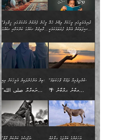
އެމީހެއްގެ ބުއްދި، ބޭރު
ހޯދުމުގައި ދެމިހުރުމަށް
ފިޠުރީގޮތުން ޠަބީޢަތް އެކަމަށް
ޢަމަލުކުރެވުނަސް، އޭރުން
ފެންޑާގައި ބާއްވާފައި އޮންނަ
ހިތްވަރުދިނުން ބަޔާންކުރުން:
ލެނބިގެންވިޔަސްމެއެވެ.
ޢިލްމުގެ ޒަކާތް
މީހުންވެއެވެ. އަނެއްބަޔަކުގެ
ބުއްދިވެރިޔާގެ މައްޗަށް
މިސާލަކަށް އަންހެނާ
އަދާކުރިފަދައިން އޭނާވެއެވެ.
ދުނިޔެމަތީގައި މީހަކަށް ލިބޭނެ ހެޔޮ
”މީހުން ފެނުމުން އަޅުކަމުގައި ހީވާގިވެ
ބުއްދި އެމީހުންނާ
ވާޖިބުވެގެންވަނީ: އޭނާގެ
ފިރިހެނާއަށް ލެނބެއެވެ. ދެން
ދެންފަހެ އެމީހަކު އެއްކޮށް
ޞިފަތަކުން އެންމެ ފުރަތަމަކަމަކީ
މުރާލިވުން ޞައްޙަ ކަންކަމާއި ޞައްޙަ
އެކުގައިވެއެވެ. އަނެއްބަޔަކުގެ
ސިއްރިއްޔާތު އިޞްލާޙުކޮށް
ފިރިހެނާއާމެދު ނުރުހުންވެ
ޖަމަޢަކުރި ޢިލްމަށް
ބުއްދިވެރިކަމެވެ.
ނުވާ ކަންކަން ބަޔާންކުރުން:
🪴 އިބްނު ޙިއްބާނު
🔥އިބްނުލް ޖައުޒީ (597ހ)
ބުއްދިއެއް ނުވެއެވެ. ދެންފަހެ
ނިމުމަށްފަހު ދެން އެއާ
ނަފުރަތްތެރިވާ ކަހަލަ ކަމެއް
ޢަމަލުކުރަން އެމީހަކު
(354ހ) ވިދާޅުވިއެވެ:
ވިދާޅުވިއެވެ: ”މީހުން ފެނުމުން
އެމީހެއްގެ ބުއްދި އެމީހަކާ
ވިއްދައިގެން ޢިލްމު ހޯދަން
އަންހެނާއަށް ދިމާވެ ވަރުގަދަ
ނުކުޅެދުމަކުން އަދި އެ ޢިލްމު
"ދުނިޔެމަތީގައި މީހަކަށް
އަޅުކަމުގައި ހީވާގިވެ
އެކުގައިވާ މީހަކީ: އެމީހަކު
އުޅެ އަދި އެކަމުގައި
އިޙްސާސެއް އޭނާއަށް
ޙިފްޡުކޮށް
ލިބޭނެ ހެޔޮ ޞިފަތަކުން
މުރާލިވުން ޞައްޙަ ކަންކަމާއި
ވާހަކަދެއްކުމުގެ ކުރިން
ދެމިހުރުމެވެ. އެހެނީ ދުނިޔޭގެ
އާދެއެވެ. އަދި އެއާއެކު
އެންމެ ފުރަތަމަކަމަކީ
ޞައްޙަ ނުވާ ކަންކަން
އެމީހަކުގެ ފުށުން އެ ނިކުންނަ
ސަބަބުތަކުން އެއްވެސް
އެއަންހެނ
ބުއްދިވެރިކަމެވެ. އަދި އެއީ
ބަޔާންކުރުން: މީހަކު
އެއްޗެއް ފެންނަ މީހާއެވެ.
ސަބަބަކަށް ސާފުކޮށް
”ބުއްދިވެރިޔާ ދައްކާ ވާހަކަތައް،
ތިން އަންހެންދަރިން އެމީހަކަށް ލިބި:
ﷲ ތަޢާލާ އެކަލާނގެ
ރޭއަޅުކަންކުރާ ބަޔަކާއެކުގައި
ދެންފަހެ އެމީހަކުގެ ބުއްދި
ރަނގަޅަށް ވާޞިލުވެވޭހުށީ
🌴 އިބްނު ޙިއްބާނު
”ނަބިއްޔާ صلى الله
އަޅުތަކުންނަށް ދެއްވި އެންމެ
ރޭގަނޑު ހޭދަކޮށްފާނެއެވެ.
ބޭރު ފެންޑާގައި އޮންނަ
އެކަމުގައި ޢިލްމު ސާފުކޮށް
(354ހ) ވިދާޅުވިއެވެ:
عليه وسلم
ހެޔޮ ރަނގަޅު ކަންތަކުންވާ
ދެން އެމީހުން ރޭގަނޑުގެ ގިނަ
މީހަކީ: ވާހަކަތަކެއް ދައްކާފައި
ޚާލިޞްވެގެންނެވެ. އަދި
”ބުއްދިވެރިޔާ ދައްކާ
ޙަދީޘްކުރެއްވިކަމަށް
ކަމެކެވެ. އެހެންކަމުން އެއާ
ވަޤުތު ނަމާދުކޮށްފާނެއެވެ.
ދެން އޭގެ ފަހުން އެނިކުތް
ބުއްދިވެރިޔަކު ވެއްޖެއްޔާ
ވާހަކަތައް، ޞައްޙަކޮށް
ރިވާކުރެވެއެވެ: "ތިން
އިދިކޮޅު ޞިފައެއް
އަނެއްކޮޅުން މީނާގެ ޢާދައަކީ
އެއްޗެ
ނިންމާނޭކަމަކީ: އެމީހަކު
ސަލާމަތުންވާ ހަށިގަނޑެއް
އަންހެންދަރިން އެމީހަކަށް ލިބި:
ޤާއިމުކޮށްގެން ހުރި މީހަކާ
ސާޢަތެއްވަރު އިރުކޮޅެއް
ކުރާކަމަކާ
ސީދާވާހެން ސީދާވާނެއެވެ.
1-ދެން އެކުދިން
އެކުގައި އިށީންދެ އުޅެގެން
ރޭއަޅުކަންކުރުމެވެ. ދެން މީނާ
އަނެއްކޮޅުން ޖާހިލުމީހާ ދައްކާ
އަދަބުވެރިކުރުވާ 2-އަދި
ﷲ ދެއްވި ނިޢުމަތް
(އެމީހުންނާ އެކުގައި
އަހަރެންގެ ބައްޕަގެ ޙިމާރެއް
”ނަފްސުގެ ކަންކަން ރާވާ