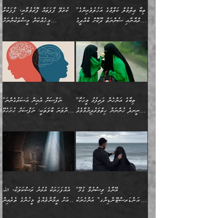
ކަންކަމެއް ނޫނެވެ. ނަމަވެސް
ޤަރާރުތައް ނިންމާ،
ފިކުރުކުރުން މާބޮޑަށް
އެކަމަކު އޭގައި އަހަރުމެން
”ތިބާ ޢިލްމުލް ކަލާމްގެ އަހުލުވެރިންގެ
ކުރެވޭ ފާފަތައް ފޮރުވުމާއި، ފާފަކުރާ
އެއީ ހުށަހެޅި ލައިގަންނަ
އިޚްތިޔާރުކުރަން އެނަފްސު
ދިގުލައިފިނަމަ, ފުރިހަމަ ކުރުން
ތަފްޞީލުކޮށް ބުނަމެވެ.
(ޤުރްއާނާއި ސުންނަތް ދޫކޮށް ބުއްދީގެ
މީހެއްކަން މީސްތަކުންނަށް
ކަންކަމެވެ. މިސާލަކަށް:
ބޭނުންވެއެވެ. ދެން ނަފްސަށް
ޙައްޤުވާ ކަންކަން
ހެޔޮކަންތައް ބެހިގެންދަނީ:
ޙުއްޖަތްތަކާއި ވިސްނުންތައް
އެނގިގެންވުމަށް ނުރުހުންވުމާއި،
އަބޫ ޢުމަރު އަޙްމަދު ބްނު
🌴 އިބްނުލް ޖައުޒީ
ހިތާމަޔާއި އުފަލާއި،
އޭގެ އަވަސްއަރުވާލުމާއި،
ބޭނުންކޮށްގެން ދީނުގެ ކަންކަމުގައި
މީސްތަކުން އޭނާ ނުބައިކޮށްފައި
ފުރިހަމަކުރުން މަނާކުރާ
🔹ސީދާ އެކަމުގައި
މުޙައްމަދު އަލްމާލިކީ
(597ހ) ވިދާޅުވިއެވެ:
ކަންބޮޑުވުމާއި
އަނެއްކޮޅުން ބުއްދި
ވާހަކަދައްކާ މީހުންގެ) މަޖްލިސްތަކަށް
އެއްޗެހިކިޔުމަށް ނުރުހުންވުން
ކަމެއްކަމުގައި:
(ދުނިޔަވީ) ލައްޒަތެއް ނެތް
(429ހ)، ބަޣުދާދުން
”ކުރެވޭ ފާފަތައް ފޮރުވުމާއި،
ޙާޒިރުވިންހެއްޔެވެ؟“
ހުއްދަވެގެންވާކަން ބަޔާންކުރުން:
ހިތްފަސޭހަވުމާއި،
މަޝްޣޫލުކޮށްލާފަދަ އެހެރަ
ރައްކާތެރިކަމުގެ ފިޔަވަޅުތައް
ކަންކަމެވެ. މިސާލަކަށް
ޤައިރަވާނުގެ ރަށަށް އައިހިނދު
ފާފަކުރާ މީހެއްކަން
ބިރުވެރިކަމާއި އަމާންކަމުގެ
އިޙްސާސްތަކާއި ޝުޢޫރުތައް
އެޅުމާއި، ދިމާވެދާނޭ ގޮތ
ނަމާދާއި، ރޯދައާއި، ޙައްޖާއި،
އަބޫ މުޙައްމަދު އިބްނު އަބީ
މީސްތަކުންނަށް
އިޙްސާސާއި، މޮޅިވެރިކަމާއި
ޖަމަޢަވެއްޖެނަމަ, އެހިނދުން
ހަ
ޒައިދު އަލްޤައިރަވާނީ
އެނގިގެންވުމަށް
ހިތްހަމަޖެހުމާއި އެނޫންވެސް
ނުބައި ރައުޔު، އަދި ފަހުން
”ތިބާގެ އަންހެން ދަރިފުޅު މީހަކާ
”ނަފްސަށް އެއިން އަސަރުގެންނަ
(386ހ) އެކަލޭގެފާނާ
ނުރުހުންވުމާއި، މީސްތަކުން
ގިނަ ކަންކަމެވެ. މި
ހިތާމަކުރާނޭ ކަންކަން ބުއްދިން
ނީނދެ ހުންނަން ހިތްވަރުދިނުމާމެދު
ތިންވަނަ ބާވަތަކީ: ނަފްސަށް ހުށަހެޅޭ
ވާހަކަދައްކަވަމުން
އޭނާ ނުބައިކޮށްފައި
ޞިފަތަކުން ކަމެއް ނަފްސުގައި
އިޚްތިޔާރުކުރެއެވެ. އަދި
ތިބާ ހުށިޔާރުވެ ޚަބަރުދާރުވާށެވެ!
ކަންކަމެވެ. (ޝުޢޫރުތަކާއި
އެގޮތަށް ތިމަންނާ ހިތްވަރުދެނީ
އެގޮތުން ނަފްސުގެ
އެއްސެވިއެވެ: ”ތިބާ ޢިލްމުލް
އެއްޗެހިކިޔުމަށް ނުރުހުންވުން
އިޙްސާސްތަކެވެ.)
އަބަދުމެ ހަރުލައިގެން
ފަހަރެއްގައި އެފަދަ ބުއްދިއެއް
ކިހިނެއްހެއްޔެވެ؟ އެކަމަށް
ޠަބީޢަތުގައި ލޯބިވުމާއި
ކަލާމްގެ އަހުލުވެރިންގެ
ހުއްދަވެގެންވާކަން
ދާއިމަކަށް ނުހުރެއެވެ. އެކަމަކު
ބަލިކަށިވެ ގަމާރުވެ
ހިތްވަރުދޭން ބޭނުންކުރާ
ނުރުހުންވުމާއި، އުފާވުމާއި
(ޤުރްއާނާއި ސުންނަތް ދޫކޮށް
ބަޔާންކުރުން: ކުރެވޭ ނުބައި
އެކަންކަން ލައިގަނެފައި
ކޮސްވެގެންވާ ކަމަށް ތުހުމަތުވެ
ފެތުރިގެންވާ ފަސް ގޮތެއް
ދެރަވުންވެއެވެ. މިއީ
ބުއްދީގެ ޙުއްޖަތްތަކާއި
ކަންތައް ފޮރުވާ
އަނެއްކާ ފިލ
އަހަރެން ތިބާއަށް ކިޔާދޭނަމެވެ.
ނަފްސުތަކުގައިވާ ޠަބީޢީ
ވިސްނުންތައް ބޭނުންކޮށްގެން
ވަންހަނާކުރުމަކީ
ތިބާގެ އަންހެން ދަރިފުޅަށް
ޞިފަތަކެކެވެ. ނަމަވެސް
ދީނުގެ ކަންކަމުގައި
ދެއްކުންތެރިކަމެއްކަމުގައި
”އޭނާގެ ވިސްނުމާ ގުޅޭ
އެއްފަހަރަކު އުޅުނު ރަސްކަލަކު، ﷲ
އަދި އެކުއްޖާގެ
އެކަންކަން އިންސާނާއަށް
ވާހަކަދައްކާ މީހުންގެ)
ހީކުރާ މީހަކު ހީކޮށްފާނެއެވެ.
"އަންޑަރސްޓޭންޑިންގ" އަންހެނަކު
އަށް އީމާންވެއްޖެ މީހުންގެ ތެރެއިން
މުސްތަޤްބަލަށް އެކަމުގެ
ޖެހޭހިނދު އެއީ ވަޤުތީ ގޮތުން
މަޖްލިސްތަކަށް
އެކަންވަނީ އެހެންނެއް ނޫނެވެ.
ހޯދަން ވަރުބަލިވެގެން އުޅެއެވެ.
މީހަކު އަތުޖެހިއްޖެނަމަ އެމީހަކު
އޭ އަޚާއެވެ! ތިބާއާ އެއްފަދަ
🌴 ހިޝާމު ބްނު އިސްމާޢީލު