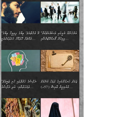
ނުރައްކާ ނޭނގިހުރެވެސް ތިބާ
ހުށަހެޅޭ ޞިފަތަކަކަށްވެއެވެ.
ޞަލީބަށް އެރުވުމަށް އަމުރުކުރަމުން
ޙާޒިރުވިންހެއްޔެވެ؟“ އަބޫ
މަނާވެގެންވާކަމަކީ
ފިރިހެނަކާ މެނުވީ ތިބާގެ
(217ހ) ކިޔާދެއްވިއެވެ:
އެކަމަށް ވެއްޓިފައި
ދެން އޭގެ ޠަބީޢީ
ދިޔައެވެ.
ޢުމަރު ވިދާޅުވިއެވެ:
އިންސާނާއަކީ ވަރަޢަވެރި
ވިސްނުމާ އެއްގޮތްވެ
”އެއްފަހަރަކު އުޅުނު
ވެދާނެއެވެ: 1- އާމްދަނީ
މިންގަނޑަށްވުރެ އެޞިފަތައް
”އާނއެކެވެ. އަހަރެން
މީހެއްކަމުގައި މީހުންނަށް
އަންޑަރސްޓޭންޑު
ރަސްކަލަކު، ﷲ އަށް
ހޯދަން މަސައްކަތްކުރުމާއި
ބޭރުވެއްޖެނަމަ, އެހިސާބުން
ދެފަހަރަކު ޙާޒިރުވީމެވެ. ދެން
ދައްކަންވެގެން، އަދި އޭނާއަކީ
ނުވެވޭނެއެވެ. ދެންފަހެ
އީމާންވެއްޖެ މީހުންގެ ތެރެއިން
ވަޒީފާ އަދާކުރުމުގެ ދަރަޖަ
ބުއްދިއަށް އަސަރުކުރެއެވެ.
އެއަށ
ﷲ ދެކެ ބިރުގަންނަ
އަންހެނާއަށް ބަލާއިރު ތިޔަ
މީހަކު އަތުޖެހިއްޖެނަމަ
ބޮޑުކޮށް މަތިކުރުމެވެ.
ޠަބީޢީ އާދައިގެ މިން ތެރޭގައި
”އަންހެނާއާ އެކީގައި މަސައްކަތްކުރާ
”އޭ އުޚްތާއެވެ! ތިބާގެ ފިރިމީހާ ތިބާގެ
ދެމީހުންގެ ގުޅުމަކީ އެކަކު
އެމީހަކު ޞަލީބަށް އެރުވުމަށް
ޚާއްޞަކޮށް ޑޮކްޓަރީކަމާއި
އެޞިފަތައް ހުރިނަމަ,
ފިރިހެން ވޯރކްމޭޓުންނާއި
މައްޗަށް ހޭދަކޮށް ޚަރަދުކުރުމަކީ
އަނެކަކުގެ ވިސްނުން ފަހުމްވެ
އަމުރުކުރަމުން ދިޔައެވެ. ދެން
އިންޖިނޭރުކަންފަދަ
އެޞިފަތަކަށް އަސަރުކުރުވާ،
ކްލާސްމޭޓުންނަކީ މަރެވެ.
ޢައިބެއް ނޫނެވެ.
ޅިޔަނުންނާއިމެދު ޙަދީޘްގައި
ހަމަ އެގޮތަށް ތިބާގެ
ދޭހަވުމަށްވުރެ މާ މަތީ
ﷲ އަށް އީމާންވާ މީހުންގެ
ވަޒީފާތަކެވެ. އެހެނީ ވަޒީފާ
އޭގެ މައްޗަށް ޙުކުމްކުރާ
އައިސްފައިވަނީ އެއީ މަރު
ބައްޕައާއި، ތިބާގެ ފިރިހެން
ގުޅުމެކެވެ. އެއީ އެކަކު
ތެރެއިން މީހަކު ގެނެވި
އަދާކުރުމުގެ ދަރަޖަ ބޮޑުކޮށް
އެއްޗަކީ ބުއްދިކަމުގައިވެއެވެ.
ކަމުގައިއެވެ. އައުލަވީ
ދަރިފުޅުވެސް ތިބާއަށް
އަނެކަކު ފުރިހަމަކޮށްދޭ
ޞަލީބަށް އެރުވުމަށް
މަތިކުރާ ޒުވާން އަންހެނާ
އެއީ ބުއްދީގައި ޢިލްމާއި،
ޤިޔާސުން އެޙަދީޘްގައި:
ޚަރަދުކޮށްދިނުން ޢައިބަކަށް
ގުޅުމެކެވެ. އެހެންކަމުން،
އަމުރުކުރިހިނދު އޭނާއަށް
ތަޖ
އަންހެނާ ވަޒީފާ އަދާކުރާ
ނުވެއެވެ. އެހުރިހާ
ތިބާގެ ވިސްނުމާއި ޚިޔާލާ
ބުނެވުނެވެ: "ވަޞިއްޔަތެއް
ތަނުގައި އުޅޭ، ފިރިހެނުން
އެންމެންވެސް މުދަލާއި ފައިސާ
އެއްގޮތްވެ ވިސްނޭ އަންހެނަކު
އޮތިއްޔާ ކުރާށެވެ." ދެން އޭނާ
ޖަމަލު ހަނގުރާމައިގެ ދުވަހު އުންމުލް
”ނަފްސުގެ ހަރުލާފައި ހުރި ޠަބީޢަތް
ހިމެނެއެވެ. އެއީ އެމީހުންގެ
އެއްކުރާ މަޤްޞަދެއްކަމުގައި
ހޯދަން ތިބާއަށް ޙާޖަތެއް
ބުނެފިއެވެ: "އަހަރެން
މުއުމިނީން ޢާއިޝާ (57ހ)
ދެނެގަތުމާއި، އަދި ނަފްސުގެ
ވޯރކްމޭޓު އަންހެނާގެ ގާތަށް
ބަލަނީ ތިބާއެވެ. އެގޮތުން
ނުވެއެވެ. ތިބާ ޙާޖަތް
ވަޞިއްޔަތް ކުރާނީ
ނިކުމެވަޑައިގަންނަވަން
އެދުންވެރިކަން ބުއްދިން ވަޒަންކުރުމަށް
”އަންހެނުން ޖިހާދުކުރަން
ނަފްސުގެ ޠަބީޢަތުގެ ހުރި
ވަދެއުޅުން ގިނަވެގެންވާ
ބައްޕަގެ ގާތުގައި: "ތިހާވަރަށް
ޤަޞްދުކުރެއްވިހިނދު އުންމުލް
އެއިން ކުރާ އަސަރު:
ޖެހިގެންވަނީ ތިބާގެ
ކޮންކަމަކަށްހެއްޔެވެ. އަހަރެން
ޖެހޭނެކަމަށްވާނަމަ ﷲ ގެ
ޞިފަތަކަކީ ކޮބައިކަން
ފިރިހެނުންނެވެ. ފަހެ އެމީހުންނީ
ބުރަކޮށް މަސައްކަތްކޮށް
މުއުމިނީން އުންމު ސަލަމާ (61ހ)
ވިސްނުމާއި ޚިޔާލާއެކު ތިބާ
ދުނިޔެއަށް ވެއްދުނީ އަހަރެންގެ
ރަސޫލާ صلى الله عليه
ނޭނގެނީސް، ނަފްސު
އެކަމަނާއަށް ލިޔުއްވިކަމަށް
ޅިޔަނުންނަށްވުރެ އެތައް
ދާއޮހޮރުވަނީ ކީއްވެހޭ"
ބަލައިގަންނަ އަންހެނަކު
ލަފައެއް ނެތިއެވެ. އެތަނުގ
وسلم ކަމަނާއަށް އެކަމަށް
ޝަހުވަތްތައް ނަގައިގަންނަ
ރިވާކުރެވެއެވެ:
ގޮތަކުން ނުރައްކާ ބޮޑު
އަހައިފިނަމަ އޭނާ ބުނާނީ