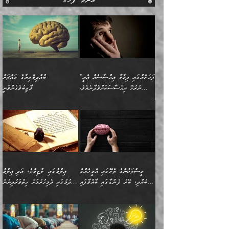
އެންމެ ފަހުގެ
”ފަހަރެއްގައި ދިމާވާ އިޙްސާސެއް އެއީ
ބުއްދިވެރިޔާގެ މައްޗަށް
ނުރުހޭ އިޙްސާސަކަށްވެދާނެއެވެ.
ވާޖިބުވެގެންވަނީ
މިސާލަކަށް ކަމަކާމެދު ބިރުގަތުމެވެ.
”ފަހަރެއްގައި ދިމާވާ
⭐ އިބްނު ޙިއްބާނު (354ހ)
އިޙްސާސެއް އެއީ ނުރުހޭ
ވިދާޅުވިއެވެ: ”ބުއްދިވެރިޔާގެ
އިޙްސާސަކަށްވެދާނެއެވެ.
މައްޗަށް ވާޖިބުވެގެންވަނީ: މި
މިސާލަކަށް ކަމަކާމެދު
ދުނިޔޭގެ ކަންކަމުން އޭނާގެ
ބިރުގަތުމެވެ. ދެން
ޢިލްމު ގަޑުބަޑުކޮށްލާނޭ
އެއިޙްސާސް
ކަންކަމުން އެއްކިބާވުމެވެ. އެއީ
މީސްތަކުންގެ ތެރޭގައި އެމީހެއްގެ
ޢިލްމުގައި ލާޒިމްވެ، އަދި ޢިލްމު
ވަރުގަދަވެގެންވާނަމަ؛
އޭނާއަށް ކުޅަދާނަވީ ވަރަކަށް
ބުއްދި، ބޭރު ފެންޑާގައި ބާއްވާފައި
ހޯދުމުގައި ދެމިހުރުމަށް ހިތްވަރުދިނުން
އެކަމަކާމެދު ނަފުރަތްތެރިވެ،
ޢަމަލުކުރުމުގައި ހުންނާނޭކަމަށް
އޮންނަ މީހުންވެއެވެ.
ބަޔާންކުރުން:
💥 ޝުޢުބާ ބްނުލް ޙައްޖާޖު
🔥އިބްނު ޙިއްބާނު (354ހ)
އަދި އެކަންކުރި މީހަކަށްވެސް
އޮންނަ ޤަޞްދާ އެކުގައިއެވެ.
(160ހ) ވިދާޅުވިއެވެ:
ވިދާޅުވިއެވެ: ”ޢިލްމުގައި
ނަފުރަތުކުރުން
ކޮންމެ ދުއިސައްތަ ޙަދީޘަކުން
”މީސްތަކުންގެ ތެރޭގައި
ލާޒިމްވެ، އަދި ޢިލްމު
މެދުވެރިކުރުވައެވެ. އެއީ
ފަސް ޙަދީޘަށް