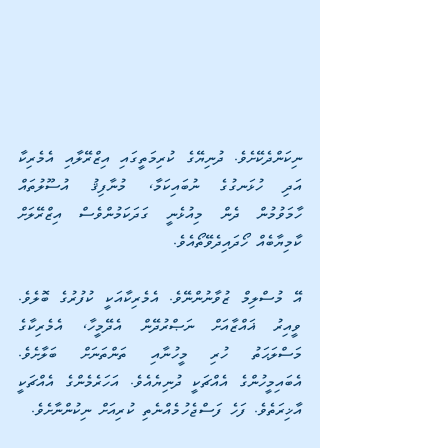
ނިކަންދެކޭށެވެ. ދުނިޔޭގެ ކުރިމަތީގައި އިޒްރޭލާއި އެމެރިކާ 
އަދި ހުޅަނގުގެ ނުބައިކަމާ، މުނާފިޤު އުސޫލުތައް  
ހާމަވުމުން ދެން މިއުޅެނީ ގަދަކަމުންވެސް އިޒްރޭލަށް 
ކާމިޔާބެއް ހޯދައިދެވޭތޯއެވެ. 
އޭ މުސްލިމް ޒުވާނުންނޭވެ. އެމެރިކާއަކީ ކުފުރުގެ ބޮލެވެ. 
ވީއިރު ޣައްޒާއަށް ނަޞްރުދޭން އެދޭމީހާ، އެމެރިކާގެ 
މަސްލަޙަތު ހުރި މީހުނާއި ތަންތަނަށް ބަލާށެވެ. 
އެބައިމީހުންގެ އެއްޗަކީ ދުނިޔެއެވެ. އަހަރެމެންގެ އެއްޗަކީ 
އާޚިރަތެވެ. ފަހެ ފަސްޖެހުމެއްނެތި ކުރިއަށް ނިކުންނާށެވެ. 