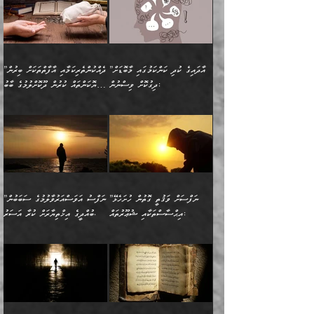
ވިދާޅުވިއެވެ: ”ރިވެތި ރަނގަޅު
ނައްތާލައެވެ. އަނެއްކޮޅުން
ބޮނޑިކޮށްލައްވާފައި، އުޑާއި
ކަމެކެވެ. އެއީ (ޙަޤީޤަތުގައި)
ކިޔާދެއްވިއެވެ: ”އަހަރެން
އިޙްސާސްތަކުގެ ބާރުމިން ހުރި
އަދަބެކެވެ.“ ދެންނެވުނެވެ:
އެމީހަކުގެ މޫނުމަތި ރީތިވެ،
ދިމާލަށް އިސްތަށިފުޅު
އެ ދެކަންތަކުގެ ދ
އެއްފަހަރަކު ގެއިން
މިންވަރަކުން އިންސާނާގެ
”އެކަން ނެތްނަމަ ދެން
އެކަމަކު ވިސްނުން ކޮށި
ނިކުމެގެންދަނިކޮށް އެއްޗެހި
ޠަބީޢަތަށް އަސަރުކުރެއެވެ...
ކޮންކަމެއްތޯއެވެ؟“
ވެއްޖެނަމަ, އޭނާގެ ނަފްސުގެ
އުފުލުމުގެ މަސައްކަތްކުރާ
ދެން އެއަށްފަހު އެ ޠަބީޢަތުން
ވިދާޅުވިއެވެ: ”އޭނާ
އުނިކަމާހުރެ މޫނުމަތީގެ ހުރި
”އާދައިގެ ކުދި ކަންކަމުގައި މާބޮޑަށް
”ދެއްކުންތެރިކަމާއި އާފާތްތަކަށް ބިރުން
މީހަކާ ދިމާވިއެވެ. އޭނާގެ
ބުއްދިއަށް އަސަރުކުރެއެވެ...
މަޝްވަރާއަށް އަހާނޭ ރަނގަޅު
ރީތިކަން ދާހުއްޓެވެ.
ދިގުކޮށް ވިސްނުން:
ހެޔޮކަންތައް ކުރުން ދޫކޮށްލުމުގެ ބާބު
ސާމާނު އޭރު
މިއަސަރުކުރުމުގެ އަޞްލުގެ
ޞާލިޙު އަޚެކެވެ.“
އެހެންކަމުން ވިސްނުންތެރި
ބަޔާންކުރުން:
އެކަމެއްގައި އެހާ ދިގުކޮށް
🌴 އިބްނުލް ޖައުޒީ
އުފުލަމުންދިޔައެވެ. އޭރު އޭނާ
ފެށުން އައި ގޮތަކީ:
ދެންނެވުނެވެ: ”އެގޮތަށް
މީހާގެ އަތުގައި އެއްޗެއް
ވިސްނުން ޙައްޤުނުވާ
(597ހ) ވިދާޅުވިއެވެ:
ކިޔަމުންދިޔައެވެ: «الْحَمْدُ
ޞައްޙަކޮށްވާ ޠަބީޢަތެއް
ނެތްނަމަ ދެން
ނެތަސް ކަންބޮޑުވެ
ކަންކަމުގައި މާބޮޑަށް
”ދެއްކުންތެރިކަމާއި
لِله، أسْتَغْفِرُ الله»
ބަދަލުކޮށްލާ ގޮތަށް އައި
ކޮންކަމެއްތޯއެވެ؟“
ހިތާމަކުރުމެއް ނެތެވެ. އެހެނީ
ވިސްނުމަކީ ބައްޔެކެވެ.
އާފާތްތަކަށް ބިރުން
އެވެ. އެއަށްވުރެ އިތުރަށް
ލޯބިވާކަހަލަ އިޙްސާސެކެވެ.
ވިދާޅުވިއެވެ: ”ދިގުކޮށް
ބުއްދިވެރިޔާއަށް ތަނ
ފަހަރެއްގައި މިހެންވަނީ
ހެޔޮކަންތައް ކުރުން
އެއްޗެއް ނުކިޔައެވެ. ދެން
ދެން އެ ޠަބީޢަތުން ބުއްދިއަށް
މުހިއްމު ކަންކަމާއި އަދި
ދޫކޮށްލުމުގެ ބާބު
އޭނާ ވަކިތަނަކަށް ދިޔައެވެ.
އަސަރުކުރީއެވެ. ޝަރީޢަތުގައި
”ނަފްސަށް ވަޤުތީ ގޮތުން ހުށަހެޅޭ
”ނަފްސު އަވަސްއަރުވާލުމުގެ ސަބަބުން
މުހިއްމު ނޫންކަންކަމާމެދުވެސް
ބަޔާންކުރުން: ދަންނާށެވެ!
ދެން އޭނާގެ ބުރަކަށީގައި ހުރި
ލޯބިވެވޭކަހަލަ އިޙްސާސްތައް
އިޙްސާސްތަކާއި ޝުޢޫރުތައް:
ބުއްދީގެ އިޚްތިޔާރަށް ކުރާ އަސަރު.
މާބޮޑަށް ސަމާލުވެގެން
މީސްތަކުންގެ ތެރޭގައި،
ސާމާނުތައް ބަހައްޓަންދެން
ގެނައުން މަނައެއް ނުކުރެއެވެ.
ނަފްސަށް ބައިވަރު ވަޤުތީ
ބައެއް ނަފްސުތަކުގެ
ހުށިޔާރުވެގެން އުޅޭ ބައެއް
ދެއްކުންތެރިއަކަށް ވެދާނޭކަމަށް
އަހަރެން ހުރީމެވެ. ދެން
މިސާލަކަށް ބެލުމުގެ
ޞިފަތަކާއި އިޙްސާސްތައް
ޠަބީޢަތުގައި
ނަފްސުތަކުގެ ސަބަބުން
ބިރުން ހެޔޮ ޢަމަލުކުރުން
ބުނެފީމެވެ: "މި ނޫން އެއްޗެއް
ލައްޒަތެވެ. އެކަމަކު
ލިބިގެންވެއެވެ. އެއީ
އަވަސްއަރުވާލުންވެއެވެ. ދެން
ބުއްދިއަށް ކުރާ
ދޫކޮށްލާ މީހުންވެއެވެ. އެއީ
ކިޔަން ތިބާއަށް ރަނގަޅަށް ނ
ޝަރީޢަތުން އެއ
ނަފްސުގައި ހިފެހެއްޓިގެންވާ
ކުޑަ ވަޤުތުކޮޅެއްގެ ތެރޭގައި
އަސަރުންކަމުގައި ވެދާނެއެވެ.
ގޯހެކެވެ. އަދި ޝައިޠާނާއަށް
ލާޒިމް ޠަބީޢަތުގެ ތެރޭގައިވާ
ބުއްދި ލައްވާ ނުރައްކާތެރި
އެފަދަ ކަންކަމާމެދު ވިސްނާ
ވެވޭ އެއްބަސްވުމެކެވެ.