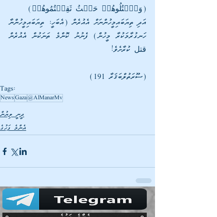
(وَٱقۡتُلُوهُمۡ حَیۡثُ ثَقِفۡتُمُوهُمۡ)
އަދި ތިޔަބައިމީހުންނަށް އެއުރެން (އެބަހީ: ތިޔަބައިމީހުންނާ 
ހަނގުރާމަކުރާ މީހުން) ފެނުނު ކޮންމެ ތަނަކުން އެއުރެން 
قتل ކުރާށެވެ!
(ސޫރަތުލްބަޤަރާ 191)
Tags:
News
Gaza
@AlManarMv
ދީނީ ލިޔުން
އެންމެ ފަހުގެ