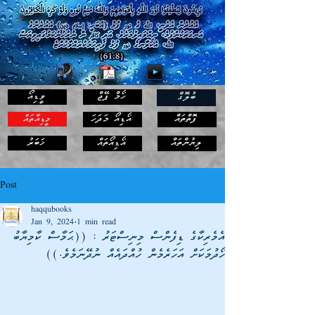
ހޯމް ޕޭޖް
ވީޑިއޯ
ބުލޮގް
ފޮތްތައް
އޯޑިއޯ މަދަހަ
މީޑިއާތައް
ޚަބަރު
ލިޔުންތައް
އޯޑިއޯތައް
Post
haqqubooks
Jan 9, 2024
1 min read
އެމެރިކާގެ ޑިފެންސް މިނިސްޓަރު : ((ޙަމާސް ކާމިޔާބު
ހޯދުމަކަށް އަހަރެމެން ހުއްދައެއް ނުދޭނަމެވެ.))