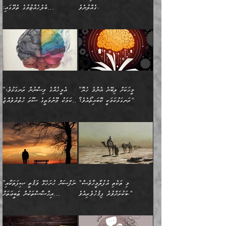
ވާހަކަތައް، ބަލިވެފައިވާ
އެކުދިން ކައިވެނިކުރުވާ 3-
ގަޑުބަޑުކޮށް
ރޭކުރާއިރު) އެމީހުންނާ
ގެއްލުނެވެ.
ބެލެހެއްޓުމުގެ ތެރޭގައި:
ހަށިގަނޑެއް އެގޮތްމިގޮތްވާހެން
އަދި އެކުދިންނަށް ހެޔޮކޮށް
ހުތުރުނުކުރާހުއްޓެވެ...
އެއްގޮތްވެއެވެ. ނުވަތަ އެމީހުން
މަގުފުރެދިފައިވާ ބަޔަކުގެ ކިބައިގައިވާ
🌱 ޖަޢުފަރު ބްނު މުޙައްމަދު
އެމީހުންގެ މަގުފުރެދުމާއި
ފުށޫއަރާ އިދިކީލަވާނެއެވެ. އަދި
ހިތައިފިނަމަ ފަހެ އެމީހަކަށްވަނީ
މޮޅެތި ރިވެތި ކަންކަމަށް ބަލާ
ބުއްދިއާއި ވިސްނުންތެރިކަން
ރޯދަ ހިފާއިރު މީނާވެސް
(148ހ) ކިޔާދެއްވިއެވެ:
އެމޮޅެތި ކަންކަމާ ގުޅުމެއް
ވިސްނުން ދިގު ނުކުރުންވެއެވެ.
ބުއްދިވެރިޔާގެ ބަސްތައް އެއީ
ސުވަރުގެއެވެ." 📖 ސުނަނު
އިތުރުކޮށްދޭނެ ކަމަކީ: އޭނާފަދަ
އެމީހުންނާއެކު ރޯދަހިފައެވެ.
”އަހަރެންގެ ބައްޕަގެ ޙިމާރެއް
ނުވެއެވެ. އެހެނީ ނަފްސަކީ
ކިތަންމެ މަދު
އަބީ ދާވޫދު 📖 ފަހެ ތިބާގެ
(އެހެން ބުއްދިވެރިންނާ)
އެމީހުން
ގެއްލުނެވެ. ދެން ބައްޕަ
ވަޒަންހަމަވާ އެއްޗެއް ނޫނެވެ.
ބަސްތަކެއްވިޔަސް އޭގެ ޤަދަރު
އަންހެން ދަރިން
ގާތްވުމާއި، އެއާ އިދިކޮޅު އިދ
ވިދާޅުވިއެވެ: ”ﷲ ތަޢާލާ
ނަފްސު ކަންކަން
ބޮޑުވެގެންވެއެވެ. އެއީ
ކައިވެނިކުރުވުމުގައި
އަހަރެންނަށް އޭތި އަނބުރާ
މަސްހުނިކޮށްލައެވެ. އެގޮތުން
ފާފަވެރިޔާގެ ކުރިމަތިލުން
ފަރުވާކުޑަކޮށް، ޢާއިލާއެއް
”މީހަކަށް ލިބޭނެ އެންމެ ހެޔޮ
”އެމީހެއްގެ ވިސްނުން ރަނގަޅުވެ،
ރައްދުކުރައްވައިފިނަމަ ފަހެ
މީހަކު ބުރު ސޫރަ ރީތި
ކިތަންމެ ކުޑަކަމެއްވިޔަސް
ބިނާކޮށް ކައިވެންޏެއް
ރަނގަޅުކަމަކީ ކޮބައިތޯއެވެ؟“
އެކަމަކު މޫނުމަތީގެ ސޫރަ ހުތުރުވެއްޖެ
އެކަލާނގެ ރުއްސަވާނޭ
ފުރިހަމަ، މުދާތައް
މީހާ,
އޭގެ މުޞީބާތް ބޮޑުވެގެންވާ
ޤާއިމުކުރުން ދޫކޮށްފައި
🪨 އިބްނުލް މުބާރަކު
☘️ އިބްނު ޙިއްބާނު
ޙަމްދުގެ ބަސްތަކަކުން
ތަނަވަސްވެ، އެކަމަކު އެއާއެކު
ގޮތަށެވެ. އަދި ބުއްދިވެރިކަމުގެ
ކިޔެވުމާއި އެހެން
(181ހ) އަށް ދެންނެވުނެވެ:
(354ހ) ވިދާޅުވިއެވެ:
އަހަރެން އެކަލާނގެއަށް
ޢަޤީދާއާއި ފިކުރު ފުރެދިގެންވާ
ތެރޭގައި: އެއްވެސް ކަ
މަޤްޞަދުތަކުގައި އެކުދިން
”މީހަކަށް ލިބޭނެ އެންމެ ހެޔޮ
”އެމީހެއްގެ ވިސްނުން
ޙަމްދުކުރާހުށީމެވެ.“ ދެން މާ
މީހަކަށް ވެދާނެއެވެ. ދެން
މަޝްޣޫލުކުރުވުމާމެދު ތިބާ
ރަނގަޅުކަމަކީ ކޮބައިތޯއެވެ؟“
ރަނގަޅުވެ، އެކަމަކު
ގިނައިރެއް ނުވެ އޭގެ
މިފަދަ މީހަކުގެ ރީތިކަމާއި
ނަމަނަމަ ސަމާލުވެ
ވިދާޅުވިއެވެ: ”އޭނާގެ
މޫނުމަތީގެ ސޫރަ ހުތުރުވެއްޖެ
އަސްދާނުގޮނޑިއާއި ލަގަނާއި
އޭނާގެ މޮޅެތި ތަކެއްޗަށްޓަކައި
ކިބައިގައިވާ ފުރާ ފުރިހަމަ
މީހާ, ފަހެ އޭނާގެ ނަފްސުގެ
އެކީގައި އޭތި ގެނެވުނެވެ.
ބެލުމަކީ: އޭނާގެ ޢަޤީދާއާއި
"މި ތަކެތި އުފުލާމީހާވެސް
”ނަފްސަށް ހުށަހެޅޭ ވަޤުތީ ޞިފަތަކާއި
ބުއްދިއެވެ.“ ދެންނެވުނެވެ:
(ބުއްދިއާއި ވިސްނުމުގެ)
ދެން އެކަލޭގެފާނު އެއަށް
ޤަބޫލުކުރާ ގޮތްތަކާއި
ބަކުރަށްވުރެ ފިޤުހުވެރިއެވެ."
އިޙްސާސްތަކުން ޠަބީޢަތަށް
”އެގޮތަށް ލިބިގެންނުވިނަމަ
ހެޔޮކަމުން އޭނާގެ މޫނުގެ
ސަވާރުވިއެވެ. އަދި އޭގެ
ފިކުރުވެސް ނަފްސަށް
އަސަރުކުރުން:
🔅 ބަކްރު ބްނު ޢަބްދި ﷲ
ނަފްސަށް ހުށަހެޅިގެން އަންނަ
ދެން ކޮން އެއްޗެއްތޯއެވެ؟“
ހުތުރުކަން ހަނދާން
މައްޗަށް ސީދާވިހިނދު، ހެދުން
ރަނގަޅުކޮށް ޖަރީކޮށްދޭ
އަލްމުޒަނީ (108ހ)
އެކި ވައްތަރުގެ