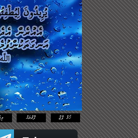
Log In
Featured
Posts
ހޯމް ޕޭޖް
ފޮތްތައް
ލިޔ