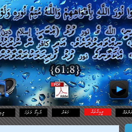
މީޑިއާތައް
ުންތައް
ޚަބަރު
އޯޑިއޯ މަދަހަ
ވީޑި