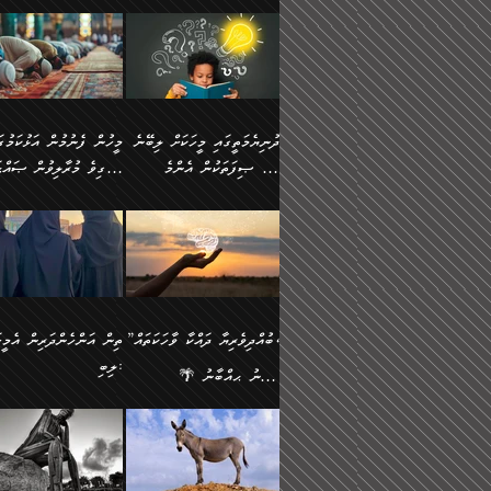
ނަފުރަތުކުރުން
ޢަމަލުކުރުމުގައި ހުންނާނޭކ
💥 ޝުޢުބާ ބްނުލް ޙައްޖާޖު
މީހުންވެއެވެ.
މެދުވެރިކުރުވައެވެ. އެއީ
އޮންނަ ޤަޞްދާ އެކުގައިއެވ
(160ހ) ވިދާޅުވިއެވެ:
ވިދާޅުވިއެވެ: ”ޢިލްމުގައި
ފިޠުރީގޮތުން ޠަބީޢަތް އެކަމަށް
ކޮންމެ ދުއިސައްތަ ޙަދީޘަކ
”މީސްތަކުންގެ ތެރޭގައި
ލާޒިމްވެ، އަދި ޢިލްމު
ލެނބިގެންވިޔަސްމެއެވެ.
ފަސް ޙަދީޘަށް
އެމީހެއްގެ ބުއްދި، ބޭރު
ހޯދުމުގައި ދެމިހުރުމަށް
މިސާލަކަށް އަންހެނާ
ޢަމަލުކުރެވުނަސް، އޭރުން
ފެންޑާގައި ބާއްވާފައި އޮންނަ
ހިތްވަރުދިނުން ބަޔާންކުރު
ފިރިހެނާއަށް ލެނބެއެވެ. ދެން
ޢިލްމުގެ ޒަކާތް އަދާކުރިފަދ
މީހުންވެއެވެ. އަނެއްބަޔަކުގެ
ބުއްދިވެރިޔާގެ މައްޗަށް
ދުނިޔެމަތީގައި މީހަކަށް ލިބޭނެ
ފިރިހެނާއާމެދު ނުރުހުންވެ
އޭނާވެއެވެ. ދެންފަހެ އެމީހ
ބުއްދި އެމީހުންނާ
ވާޖިބުވެގެންވަނީ: އޭނާގެ
ހެޔޮ ޞިފަތަކުން އެންމެ
ހީވާގިވެ މުރާލިވުން ޞައްޙ
ނަފުރަތްތެރިވާ ކަހަލަ ކަމެއް
އެއްކޮށް ޖަމަޢަކުރި ޢިލްމަށ
އެކުގައިވެއެވެ. އަނެއްބަޔަކުގެ
ސިއްރިއްޔާތު އިޞްލާޙުކޮށ
އަންހެނާއަށް ދިމާވެ ވަރުގަދަ
ޢަމަލުކުރަން އެމީހަކު
ފުރަތަމަކަމަކީ ބުއްދިވެރިކަމެވެ.
ކަންކަމާއި ޞައްޙަ ނުވާ
ބުއްދިއެއް ނުވެއެވެ. ދެންފަހެ
ނިމުމަށްފަހު ދެން އެއާ
🪴 އިބްނު ޙިއްބާނު
އިޙްސާސެއް އޭނާއަށް އާދެއެވެ.
ނުކުޅެދުމަކުން އަދި އެ ޢިލ
ކަންކަން ބަޔާންކުރުން:
އެމީހެއްގެ ބުއްދި އެމީހަކާ
ވިއްދައިގެން ޢިލްމު ހޯދަން
(354ހ) ވިދާޅުވިއެވެ:
ވިދާޅުވިއެވެ: ”މީހުން ފެނ
އަދި އެއާއެކު އެއަންހެނ
ޙިފްޡުކޮށް
އެކުގައިވާ މީހަކީ: އެމީހަކު
އަދި އެކަމުގައި ދެމިހުރުމެވ
"ދުނިޔެމަތީގައި މީހަކަށް ލިބޭނެ
އަޅުކަމުގައި ހީވާގިވެ މުރާލ
ވާހަކަދެއްކުމުގެ ކުރިން
އެހެނީ ދުނިޔޭގެ ސަބަބުތަ
ހެޔޮ ޞިފަތަކުން އެންމެ
ޞައްޙަ ކަންކަމާއި ޞައްޙ
އެމީހަކުގެ ފުށުން އެ ނިކުންނަ
އެއްވެސް ސަބަބަކަށް ސާފ
ފުރަތަމަކަމަކީ ބުއްދިވެރިކަމެވެ.
ނުވާ ކަންކަން ބަޔާންކުރު
އެއްޗެއް ފެންނަ މީހާއެވެ.
ރަނގަޅަށް ވާޞިލުވެވޭހުށީ
އަދި އެއީ ﷲ ތަޢާލާ
މީހަކު ރޭއަޅުކަންކުރާ
”ބުއްދިވެރިޔާ ދައްކާ ވާހަކަތައް،
ތިން އަންހެންދަރިން އެމީހަ
ދެންފަހެ އެމީހަކުގެ ބުއްދި ބޭރު
އެކަމުގައި ޢިލްމު ސާފުކޮށ
އެކަލާނގެ އަޅުތަކުންނަށް ދެއްވި
ބަޔަކާއެކުގައި ރޭގަނޑު
ލިބި:
ފެންޑާގައި އޮންނަ މީހަކީ:
ޚާލިޞްވެގެންނެވެ. އަދި
އެންމެ ހެޔޮ ރަނގަޅު
ހޭދަކޮށްފާނެއެވެ. ދެން އެމ
🌴 އިބްނު ޙިއްބާނު
ވާހަކަތަކެއް ދައްކާފައި ދެން
ބުއްދިވެރިޔަކު ވެއްޖެއްޔާ
ކަންތަކުންވާ ކަމެކެވެ.
ރޭގަނޑުގެ ގިނަ ވަޤުތު
(354ހ) ވިދާޅުވިއެވެ:
”ނަބިއްޔާ صلى الله
އޭގެ ފަހުން އެނިކުތް އެއްޗެ
ނިންމާނޭކަމަކީ: އެމީހަކު
އެހެންކަމުން އެއާ އިދިކޮޅު
ނަމާދުކޮށްފާނެއެވެ. އަނެއް
”ބުއްދިވެރިޔާ ދައްކާ ވާހަކަތައް،
عليه وسلم
ކުރާކަމަކާ
ޞިފައެއް ޤާއިމުކޮށްގެން ހުރި
މީނާގެ ޢާދައަކީ ސާޢަތެއްވ
ޞައްޙަކޮށް ސަލާމަތުންވާ
ޙަދީޘްކުރެއްވިކަމަށް
މީހަކާ އެކުގައި އިށީންދެ
އިރުކޮޅެއް ރޭއަޅުކަންކުރުމެ
ހަށިގަނޑެއް ސީދާވާހެން
ރިވާކުރެވެއެވެ: "ތިން