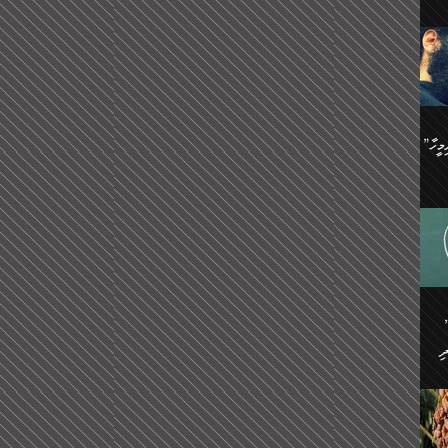
ިޝާމު ބްނު އިސްމާޢީލު
އް
:
އަކީ
ް
ައި
ެއިން
މީހަކު
”އޭ އުޚްތާއެވެ! ތިބާގެ ފިރިމީހާ
،
ެން
ވެ.
ެ
ައާއި،
 ތަޖ
ެސް
ިހާ
ް
އިސާ
އޭނާ
ި
 ހަރުލާފައި ހުރި
ި
ރަށް
ެން
ެންގެ
ެއިން
ގ