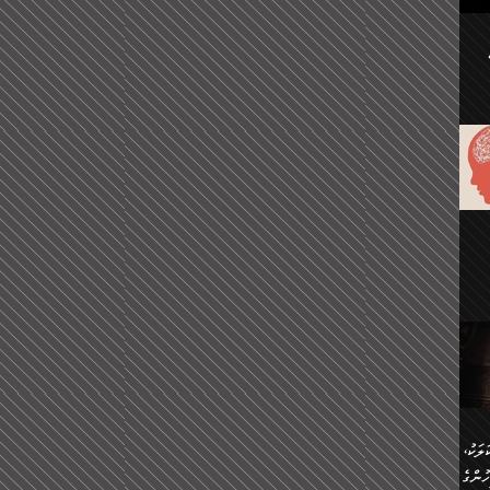
ުކޮށް
ަށް
.
އާއި،
ް
ި،
ް
ން
ުން
ް
ްދިން
ް
ެއް
ޅޭ
ުން
ުގައި
ތުވެ
އި
 މިއީ
ރުމަކީ
ހީކުރާ
ލަކު،
ެވެ.
ުން
ުންގެ
ެ.