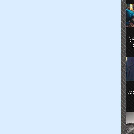
ަމަށް
🔥އިބްނު ޙިއްބާނު (354ހ)
ެ.
ުން
ން:
ައިން
”މީހުން ފެނުމުން އަޅުކަމުގައި
ަކު
ަ
ް
ް
🔥އިބްނުލް ޖައުޒީ (597ހ)
ްމު
 އުޅެ
ުމުން
ެ.
ިވުން
ކުން
ަ
ުކޮށް
ން:
ކަށް
ް
ީހުން
ކޮޅުން
ަރު
ވެ.