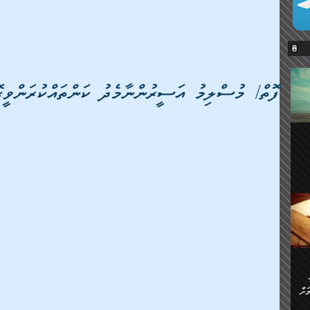
ފޮތް/ މުސްލިމު އަސީރުންނާމެދު ކަންތައްކުރަންވީގޮ
ޔޭގެ
ް
ަށް
ަށް