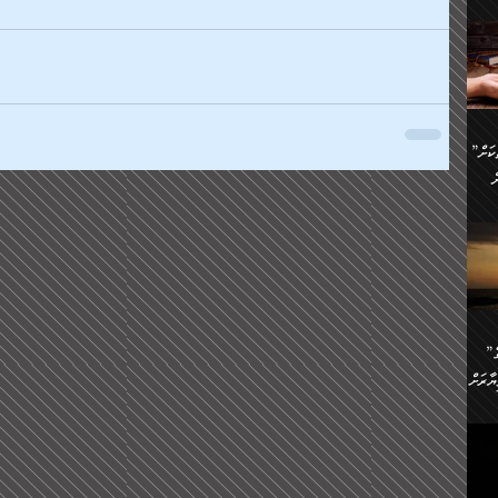
ންނަ
،
ަކުގެ
ް
ުގެ
ރި
”ދެއްކުންތެރިކަމާއި އާފާތްތަކަށް
ި
..
ް
ެނީ
ަކަށް
.
ް
އަށް
ުރުން:
ައި
”ނަފްސު އަވަސްއަރުވާލުމުގެ
އް
ް
ާރަށް
ެވެ.
ތެވެ.
ެ.
ެން
ި