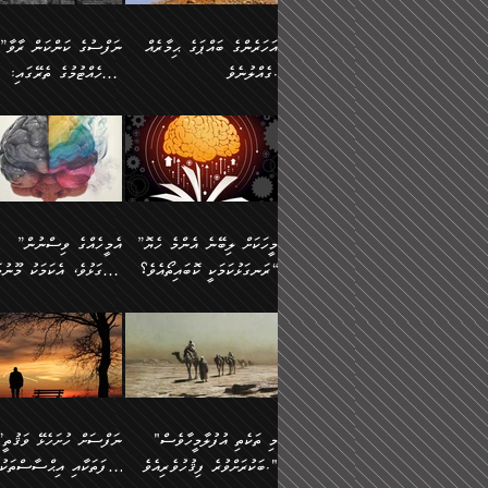
އުޅެގެން ﷲ ދެއްވި ނިޢުމަތް
ދެން މީނާ (އެމީހުންނާ
ސީދާވާނެއެވެ. އަނެއްކޮޅުން
އަންހެންދަރިން އެމީހަކަށް 
ގަޑުބަޑުކޮށް
އެކުގައި ރޭކުރާއިރު) އެމީ
ޖާހިލުމީހާ ދައްކާ ވާހަކަތައް،
1-ދެން އެކުދިން
އަހަރެންގެ ބައްޕަގެ ޙިމާރެއް
”ނަފްސުގެ ކަންކަން ރާވާ
ހުތުރުނުކުރާހުއްޓެވެ...
އެއްގޮތްވެއެވެ. ނުވަތަ އެމ
ބަލިވެފައިވާ ހަށިގަނޑެއް
އަދަބުވެރިކުރުވާ 2-އަދި
ގެއްލުނެވެ.
ބެލެހެއްޓުމުގެ ތެރޭގައި:
ބުއްދިއާއި ވިސްނުންތެރިކަން
ރޯދަ ހިފާއިރު މީނާވެސް
އެގޮތްމިގޮތްވާހެން ފުށޫއަރާ
އިތުރުކޮށްދޭނެ ކަމަކީ: އޭނާފަދަ
އެމީހުންނާއެކު ރޯދަހިފައެވެ
މަގުފުރެދިފައިވާ ބަޔަކުގެ
އިދިކީލަވާނެއެވެ. އަދި
އަދި އެކުދިންނަށް ހެޔޮކޮށް
🌱 ޖަޢުފަރު ބްނު މުޙައްމަދު
އެމީހުންގެ މަގުފުރެދުމާއި
(އެހެން ބުއްދިވެރިންނާ)
އެމީހުން
ކިބައިގައިވާ މޮޅެތި ރިވެތި
ބުއްދިވެރިޔާގެ ބަސްތައް އެއީ
ހިތައިފިނަމަ ފަހެ އެމީހަކަ
(148ހ) ކިޔާދެއްވިއެވެ:
އެމޮޅެތި ކަންކަމާ ގުޅުމެއް
ގާތްވުމާއި، އެއާ އިދިކޮޅު އިދ
ކިތަންމެ މަދު
ކަންކަމަށް ބަލާ ވިސްނުން
ސުވަރުގެއެވެ." 📖 ސުނ
”އަހަރެންގެ ބައްޕަގެ ޙިމާރެއް
ނުވެއެވެ. އެހެނީ ނަފްސަކ
ބަސްތަކެއްވިޔަސް އޭގެ ޤަދަރު
އަބީ ދާވޫދު 📖 ފަހެ ތިބާ
ނުކުރުންވެއެވެ.
ގެއްލުނެވެ. ދެން ބައްޕަ
ވަޒަންހަމަވާ އެއްޗެއް ނޫނ
ބޮޑުވެގެންވެއެވެ. އެއީ
އަންހެން ދަރިން
ވިދާޅުވިއެވެ: ”ﷲ ތަޢާލާ
ނަފްސު ކަންކަން
ފާފަވެރިޔާގެ ކުރިމަތިލުން
ކައިވެނިކުރުވުމުގައި
އަހަރެންނަށް އޭތި އަނބުރާ
މަސްހުނިކޮށްލައެވެ. އެގޮތު
”މީހަކަށް ލިބޭނެ އެންމެ ހެޔޮ
”އެމީހެއްގެ ވިސްނުން
ކިތަންމެ ކުޑަކަމެއްވިޔަސް އޭގެ
ފަރުވާކުޑަކޮށް، ޢާއިލާއެއް
ރައްދުކުރައްވައިފިނަމަ ފަހެ
މީހަކު ބުރު ސޫރަ ރީތި
މުޞީބާތް ބޮޑުވެގެންވާ ގޮތަށެވެ.
ރަނގަޅުކަމަކީ ކޮބައިތޯއެވެ؟“
ރަނގަޅުވެ، އެކަމަކު މޫނުމަ
ބިނާކޮށް ކައިވެންޏެއް
އެކަލާނގެ ރުއްސަވާނޭ ޙަމްދުގެ
ފުރިހަމަ، މުދާތައް ތަނަވަ
އަދި ބުއްދިވެރިކަމުގެ ތެރޭގައި:
ޤާއިމުކުރުން ދޫކޮށްފައި
ސޫރަ ހުތުރުވެއްޖެ މީހާ,
ބަސްތަކަކުން އަހަރެން
އެކަމަކު އެއާއެކު ޢަޤީދާއާއ
🪨 އިބްނުލް މުބާރަކު
☘️ އިބްނު ޙިއްބާނު
އެއްވެސް ކަ
ކިޔެވުމާއި އެހެން
އެކަލާނގެއަށް
ފިކުރު ފުރެދިގެންވާ މީހަކަށ
(181ހ) އަށް ދެންނެވުނެވެ:
(354ހ) ވިދާޅުވިއެވެ:
މަޤްޞަދުތަކުގައި އެކުދިން
ޙަމްދުކުރާހުށީމެވެ.“ ދެން މާ
ވެދާނެއެވެ. ދެން މިފަދަ
”މީހަކަށް ލިބޭނެ އެންމެ ހެޔޮ
”އެމީހެއްގެ ވިސްނުން
މަޝްޣޫލުކުރުވުމާމެދު ތިބާ
ގިނައިރެއް ނުވެ އޭގެ
މީހަކުގެ ރީތިކަމާއި އޭނާގެ
ރަނގަޅުކަމަކީ ކޮބައިތޯއެވެ؟“
ރަނގަޅުވެ، އެކަމަކު މޫނުމަ
ނަމަނަމަ ސަމާލުވެ
އަސްދާނުގޮނޑިއާއި ލަގަނާއި
މޮޅެތި ތަކެއްޗަށްޓަކައި ބެލ
ވިދާޅުވިއެވެ: ”އޭނާގެ
ސޫރަ ހުތުރުވެއްޖެ މީހާ, ފ
އެކީގައި އޭތި ގެނެވުނެވެ. ދެން
އޭނާގެ ޢަޤީދާއާއި ޤަބޫލުކު
ކިބައިގައިވާ ފުރާ ފުރިހަމަ
އޭނާގެ ނަފްސުގެ (ބުއްދިއ
"މި ތަކެތި އުފުލާމީހާވެސް
”ނަފްސަށް ހުށ
އެކަލޭގެފާނު އެއަށް
ގޮތްތަކާއި ފިކުރުވެސް ނަ
ބުއްދިއެވެ.“ ދެންނެވުނެވެ:
ވިސްނުމުގެ) ހެޔޮކަމުން އ
ބަކުރަށްވުރެ ފިޤުހުވެރިއެވެ."
ޞިފަތަކާއި އިޙްސާސްތަކު
ސަވާރުވިއެވެ. އަދި އޭގެ
ރަނގަޅުކޮށް ޖަރީކޮށްދޭ ކަމ
”އެގޮތަށް ލިބިގެންނުވިނަމަ
މޫނުގެ ހުތުރުކަން ހަނދާނ