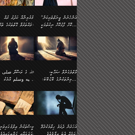
وسلم ކަމަނާއަށް އެކަމަށް
ޝަހުވަތްތައް ނަގައިގަންނަ
މާހައުލުގައި އުޅޭ ފިރިހެނުން،
އުފާކޮށްދިނުމަށެވެ. ފިރިމިހ
(61ހ) އެކަމަނާއަށް
ޢަހްދު ހިއްޕެވީހެވެ. ކަމަނާ
ވަޒަންކުރަން ބުއްދިއަށް
ޅިޔަނުންނާ އެކި ގޮތްގޮތުން
ގާތުން އެހެން އަހައިފިނަމ
(ރަނގަޅު ސީދާ ގޮތުން)
ކުޅަދާނަނުވެއެވެ.
ލިޔުއްވިކަމަށް ރިވާކުރެވެއެވެ:
”އަންހެނުން ޒީނަތްތެރިކަން
މުއުމިނާއާ ކަދުރު ރުއް
އެއްގޮތްވެ، އަދި އެހެން
ބުނާނީ ތިމަންނާގެ
ފޭވެއްޖެއެވެ! ފޭވެއްޖެއެވެ!
ނަފްސުތަކުގައިވާ ކޮންމެ
ހާމަކޮށް ފާޅުކޮށް ނިކުތުމަކީ
ވައްތަރުވާ ގޮތްތަކުގެ ތެރޭގައި:
ގޮތްތަކުން ނުރައްކާ
އަނބިމީހާއާއި ޢާއިލާގެ
ރަށްތަކަށް ދަތުރުފަތުރުކޮށް،
ޠަބީޢަތަކުންވެސް، އެތައް
އިތުރުވެއެވެ. އެ ދެމީހުންގެ
ބޭނުންތައް ފުއްދާ
އެކަކަށްވުރެ ގިނަ މީހުން އޭގައި
ކުރިއަށް ނިކުމެއުޅުން
ބައިވަރު ޝަހުވަތްތައް
ތިބާގެ އަންހެން ދަރިފުޅު
🌴 ﷲ ތަޢާލާ
މެދުގައި އެއ
ޚަރަދުކުރުމަށެވެ. އަދި ފިރި
ހިއްސާވާ ފާފައެކެވެ.
އެކަލޭގެފާނު ކަމަނާއަށް
އެނަފްސު ބަލައިގަންނަ ގޮ
ޢައުރަނިވާނުކޮށް، ނުވަތަ ޒީނަތް
ވަޙީކުރެއްވިއެވެ: ( أَلَمۡ
ދަރިފުޅު
ނަހީކުރެއްވިކަމެއް
އަސަރުކުރެއެވެ. އެގޮތުން
ހާމަކޮށްގެން ނިކުންނަހިނދު
كَیۡفَ ضَرَبَ ٱللَّ
ނޭނގޭހެއްޔެވެ!؟ ފަހެ ދީނުގެ
ނަފްސަކީ މަތިވެ
އޭގެ ހިއްސާއެއް ތިބާއަށްވެއެވެ.
مَثَلࣰا كَلِمَةࣰ طَیِّب
ތަނބު އަރިއަޅައިފިނަމަ
ބޮޑުވެގަންނަން ބޭނުންވާ
އަދި ފިތުނަވެރިވާ ކޮންމެ
كَشَجَرَةࣲ طَیِّبَةٍ أَصۡ
އަންހެނުން މެދުވެރިކޮށް އެ
ނަފްސެއްނަމަ؛
ޒުވާނެއް، އަދި އެއަންހެނާއާ
ثَابِتࣱ وَفَرۡعُهَا فِ
މާތްވެގެންވާ ޞަޙާބީ،
ﷲ ގެ ރަސޫލާ صلى ا
ޘާބިތެއް ނުކުރެވޭނެއެވެ! އަދި
މީސްތަކުންގެ މަދަޙަ ތަޢުރ
ދިމާލަށް ބެލުން އަމާޒުކުރާ
ٱلسَّمَاۤءِ ) (إبرا
މުއުމިންތަކުންގެ ބޮޑުބޭބެ:
عليه وسلم އާއެކު
އޭގައި ބާގަނޑެއް ހެދިއްޖެނަމަ
ބަލައިގަތުން މަދުކުރަން
ކޮންމެ ޒުވާނެއްގެ ފާފަ، އެ
: ٢٤) "اللّه ހެޔޮ ރަ
އަންހެނުންނަކަށް އެ ފޫބައްދާ
ޖެހެއެވެ. އެއީ އެ ޠަބީޢަތާ
މުޢާވިޔާ ބްނު އަބީ ސުފްޔާނު
މުޢާވިޔާގެ ނޭފަތްޕުޅަށް ވަތ
ހިއްސާގައި ހިމެނެއެވެ. އެހެނީ
ކަލިމައެއްގެ މިސާލު، ހެޔޮ
ﷲ ގެ ރަސޫލާ صلى الله
💧އިބްނުލް މުބާރަކު
އިޞްލާޙެއް ނުކުރެވޭނެއެވެ!
މަދަޙަޘަނާ ލިބުމުން
(60ހ):
ހިރަފުސް ވެލިކޮޅެއްވެސް ޢ
އެއީ ތިބާގެ އަންހެން
ރަނގަޅު ގަހެއް ފަދައިން
عليه وسلم ގެ
(181ހ) އާ
އަންހެނުންގެ ޖިހާދަ
ހެއްލުންތެރިކަމާއި، ބޮޑާކަ
ބްނު ޢަބްދުލް ޢަޒީޒަށްވުރެ
ދަރިފުޅެވެ. އަދި އެދަރިފުޅު
ޖައްސަވަނީ ކޮންފަދައަކުން
ޞަޙާބީންނާމެދު
އެސުވާލުކުރެވުމުން ވިދާޅުވ
ނަފްސުގެ ޢައިބުތައް ހަނ
ނިވާކޮށް ފަރުދާކުރަން
ތިބާއަށް ނުފެނޭހެއްޔެވެ؟
ހެޔޮވެ މާތްވެގެންވެއެވެ!“
އަހުލުއްސުންނާގެ ޢަޤީދާއާ
”ﷲ ގެ ރަސޫލާ صلى 
ތިބާއަށްވަނީ އަމުރުވެވިގެންނެވެ.
އެގަހުގެ މައިގަނޑާއި ބުޑ
ޚިލާފުވުމުގެ ކޮޅުމަތި، އަދި
عليه وسلم އާއެކު
ތިބާ އެހެން ކަންތައް
ރަނގަޅަށް ބިމުގައި ހަރުލާ
އެތެރޭގައި ފޮރުވައިގެން އޮތް
މުޢާވިޔާގެ ނޭފަތްޕުޅަށް ވަތ
އަހަރެން ދެރަވެ ހިތާމަކުރެވޭ
މީސްތަކުން ޢިލްމުގައިވަނީ
ނުކޮށްފިނަމަ ތިބާ
ސާބިތުވެފައިވެއެވެ. އަދި
ނުބައި ފާސިދު ޢަޤީދާ ފާޅުވަނީ
ހިރަފުސް ވެލިކޮޅެއްވެސް ޢ
ކަމެއް އެބަ ދިމާވެއެވެ.
ދަރަޖައާއި ފަންތީގައިއެވެ.
ފާފަވެރިވާނެއެވެ. އަދި ތިބާގެ
އެގަހުގެ ގޮފިތައް މައްޗަށް