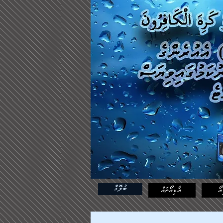
ބުލޮގް
އޯ
އޯޑިއޯތައް