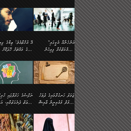
ޢުމަރު ވިދާޅުވިއެވެ:
އިންސާނާއަކީ ވަރަޢަވެރި
އަންހެނަކު ހޯދަން
ތެރެއިން މީހަކު
ނޭނގިހުރެވެސް ތިބާ އެކަމަށް
ދެން އޭގެ ޠަބީޢީ
އޭ އަޚާއެވެ! ތިބާއާ އެއްފަދަ
🌴 ހ
”އާނއެކެވެ. އަހަރެން
މީހެއްކަމުގައި މީހުންނަށް
ވަރުބަލިވެގެން އުޅެއެވެ.
އަތުޖެހިއްޖެނަމަ އެމީހަކު
ވެއްޓިފައި ވެދާނެއެވެ: 1-
މިންގަނޑަށްވުރެ އެޞިފަތަ
ފިރިހެނަކާ މެނުވީ ތިބާގެ
(217ހ) ކިޔާދެއްވިއެވެ
ދެފަހަރަކު ޙާޒިރުވީމެވެ. ދެން
ދައްކަންވެގެން، އަދި އޭނާ
ޞަލީބަށް އެރުވުމަށް
އާމްދަނީ ހޯދަން
ބޭރުވެއްޖެނަމަ, އެހިސާބުނ
ވިސްނުމާ އެއްގޮތްވެ
”އެއްފަހަރަކު އުޅުނު
އެއަށ
ﷲ ދެކެ ބިރުގަންނަ
މަސައްކަތްކުރުމާއި ވަޒީފާ
ބުއްދިއަށް އަސަރުކުރެއެވެ.
އަމުރުކުރަމުން ދިޔައެވެ.
އަންޑަރސްޓޭންޑު
ރަސްކަލަކު، ﷲ އަށް
އަދާކުރުމުގެ ދަރަޖަ ބޮޑުކޮށް
ޠަބީޢީ އާދައިގެ މިން ތެރޭގ
ނުވެވޭނެއެވެ. ދެންފަހެ
އީމާންވެއްޖެ މީހުންގެ ތެރ
މަތިކުރުމެވެ. ޚާއްޞަކޮށް
އެޞިފަތައް ހުރިނަމަ,
އަންހެނާއަށް ބަލާއިރު ތިޔަ
މީހަކު އަތުޖެހިއްޖެނަމަ އެ
”އަންހެނާއާ އެކީގައި
ޑޮކްޓަރީކަމާއި
އެޞިފަތަކަށް އަސަރުކުރުވާ
ދެމީހުންގެ ގުޅުމަކީ އެކަކު
ޞަލީބަށް އެރުވުމަށް
މަސައްކަތްކުރާ ފިރިހެން
ތިބާގެ މައްޗަށް ހޭދަކޮށް
އިންޖިނޭރުކަންފަދަ
އޭގެ މައްޗަށް ޙުކުމްކުރާ
އަނެކަކުގެ ވިސްނުން ފަހުމްވެ
އަމުރުކުރަމުން ދިޔައެވެ. ދ
ވަޒީފާތަކެވެ. އެހެނީ ވަޒީފާ
އެއްޗަކީ ބުއްދިކަމުގައިވެއެ
ވޯރކްމޭޓުންނާއި
ޚަރަދުކުރުމަކީ ޢައިބެއް ނޫނެވެ.
ދޭހަވުމަށްވުރެ މާ މަތީ
ﷲ އަށް އީމާންވާ މީހުންގ
ޅިޔަނުންނާއިމެދު ޙަދީޘްގައި
ހަމަ އެގޮތަށް ތިބާގެ ބައްޕ
އަދާކުރުމުގެ ދަރަޖަ ބޮޑުކޮށް
އެއީ ބުއްދީގައި ޢިލްމާއި،
ކްލާސްމޭޓުންނަކީ މަރެވެ.
ގުޅުމެކެވެ. އެއީ އެކަކު އަނެކަކު
ތެރެއިން މީހަކު ގެނެވި
އައިސްފައިވަނީ އެއީ މަރު
ތިބާގެ ފިރިހެން ދަރިފުޅުވ
މަތިކުރާ ޒުވާން އަންހެނާ
ފުރިހަމަކޮށްދޭ ގުޅުމެކެވެ.
ޞަލީބަށް އެރުވުމަށް
ކަމުގައިއެވެ. އައުލަވީ ޤިޔާސުން
ތިބާއަށް ޚަރަދުކޮށްދިނުން
އެހެންކަމުން، ތިބާގެ
އަމުރުކުރިހިނދު އޭނާއަށް
އެޙަދީޘްގައި: އަންހެނާ ވަޒީފާ
ޢައިބަކަށް ނުވެއެވެ. އެހުރ
ވިސްނުމާއި ޚިޔާލާ އެއްގޮތްވެ
ބުނެވުނެވެ: "ވަޞިއްޔަތެއ
އަދާކުރާ ތަނުގައި އުޅޭ،
އެންމެންވެސް މުދަލާއި ފަ
ވިސްނޭ އަންހެނަކު ހޯދަން
އޮތިއްޔާ ކުރާށެވެ." ދެން 
ފިރިހެނުން ހިމެނެއެވެ. އެއީ
އެއްކުރާ މަޤްޞަދެއްކަމުގައ
ޖަމަލު ހަނގުރާމައިގެ ދުވަހު
”ނަފްސުގެ
ތިބާއަށް ޙާޖަތެއް ނުވެއެވެ.
ބުނެފިއެވެ: "އަހަރެން
އެމީހުންގެ ވޯރކްމޭޓު އަންހެނާގެ
ބަލަނީ ތިބާއެވެ. އެގޮތުން
އުންމުލް މުއުމިނީން ޢާއިޝާ
ޠަބީޢަތް ދެނެގަތުމާއި، އަދ
ތިބާ ޙާޖަތް ޖެހިގެންވަނީ
ވަޞިއްޔަތް ކުރާނީ
ގާތަށް ވަދެއުޅުން ގިނަވެގެންވާ
ބައްޕަގެ ގާތުގައި: "ތިހާވަ
ތިބާގެ ވިސްނުމާއި ޚިޔާލާއެކު
ކޮންކަމަކަށްހެއްޔެވެ. އަހަރ
(57ހ)
ނަފްސުގެ އެދުންވެރިކަން
ފިރިހެނުންނެވެ. ފަހެ އެމީހުންނީ
ބުރަކޮށް މަސައްކަތްކޮށް
”އަންހެނުން ޖިހާދުކުރަން
ނަފްސުގެ ޠަބީޢަތުގެ ހުރި
ތިބާ ބަލައިގަންނަ އަންހެނަކު
ދުނިޔެއަށް ވެއްދުނީ އަހަރ
ނިކުމެވަޑައިގަންނަވަން
ބުއްދިން ވަޒަންކުރުމަށް އ
ޅިޔަނުންނަށްވުރެ އެތައް
ދާއޮހޮރުވަނީ ކީއްވެހޭ"
ޖެހޭނެކަމަށްވާނަމަ ﷲ ގެ
ޞިފަތަކަކީ ކޮބައިކަން
ހޯދުމެވެ. އެހެނ
ލަފައެއް ނެތިއެވެ. އެތަނު
ޤަޞްދުކުރެއްވިހިނދު އުންމުލް
ކުރާ އަސަރު:
ގޮތަކުން ނުރައްކާ ބޮޑު
އަހައިފިނަމަ އޭނާ ބުނާނީ
ރަސޫލާ صلى الله عليه
ނޭނގެނީސް، ނަފްސު
ބައެކެވެ. އެގޮތުން މަސައްކަތު
ތިމަންނާގެ ދަރިން
މުއުމިނީން އުންމު ސަލަމާ