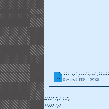
Download PDF • 797KB
ޖިހާދުގެ ހުރިހާ ފޮތްތަކެއް
ހުރިހާ ފޮތްތަކެއް