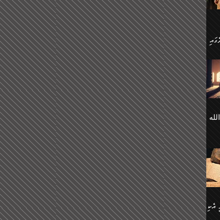
 ގޮތް
ާގެ
ަ
ހެން
ތަށް
 تَرَ
هُ
َةࣰ
لُهَا
ی
لله
ީފު
هيم
ނގަޅު
އެކު
ް
؛
ުމަރު
މާއި،
ކަން
ިއެވެ:
ދާނ
الله
ު
ް
 އެކި
ުމަރު