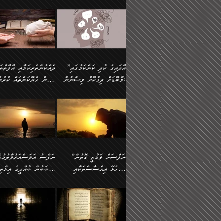
މައްޗަށް ސީދާވިހިނދު، ހެދުން
އެއީ (ޙަޤީޤަތުގައި) އެ
ޠަބީޢަތަށް އަސަރުކުރުން:
ދެން ކޮން އެއްޗެއްތޯއެވެ؟“
ނައްތާލައެވެ. އަނެއްކޮޅުން
🔅 ބަކްރު ބްނު ޢަބްދި ﷲ
ނަފްސަށް ހުށަހެޅިގެން އަ
ބޮނޑިކޮށްލައްވާފައި، އުޑާއި
ދެކަންތަކުގެ ދ
ވިދާޅުވިއެވެ: ”ރިވެތި ރަނގަޅު
އެމީހަކުގެ މޫނުމަތި ރީތިވެ
އަލްމުޒަނީ (108ހ)
އެކި ވައްތަރުގެ އިޙްސާސްތ
ދިމާލަށް އިސްތަށިފުޅު
އަދަބެކެވެ.“ ދެންނެވުނެވެ:
އެކަމަކު ވިސްނުން ކޮށި
ކިޔާދެއްވިއެވެ: ”އަހަރެން
ބާރުމިން ހުރި މިންވަރަކުނ
”އެކަން ނެތްނަމަ ދެން
ވެއްޖެނަމަ, އޭނާގެ ނަފްސ
އެއްފަހަރަކު ގެއިން
އިންސާނާގެ ޠަބީޢަތަށް
ކޮންކަމެއްތޯއެވެ؟“
އުނިކަމާހުރެ މޫނުމަތީގެ ހު
ނިކުމެގެންދަނިކޮށް އެއްޗެހި
އަސަރުކުރެއެވެ... ދެން
ވިދާޅުވިއެވެ: ”އޭނާ
ރީތިކަން ދާހުއްޓެވެ.
އުފުލުމުގެ މަސައްކަތްކުރާ މީހަކާ
އެއަށްފަހު އެ ޠަބީޢަތުން
”އާދައިގެ ކުދި ކަންކަމުގައި
މަޝްވަރާއަށް އަހާނޭ ރަނގަޅު
އެހެންކަމުން ވިސްނުންތެރ
ދިމާވިއެވެ. އޭނާގެ ސާމާނު އޭރު
ބުއްދިއަށް އަސަރުކުރެއެވެ.
މާބޮޑަށް ދިގުކޮށް ވިސްނުން:
ބިރުން ހެޔޮކަންތައް ކުރުނ
ޞާލިޙު އަޚެކެވެ.“
މީހާގެ އަތުގައި އެއްޗެއް
އުފުލަމުންދިޔައެވެ. އޭރު އޭނާ
މިއަސަރުކުރުމުގެ އަޞްލުގެ
ދެންނެވުނެވެ: ”އެގޮތަށް
ނެތަސް ކަންބޮޑުވެ
ދޫކޮށްލުމުގެ ބާބު ބަޔާންކުރުން:
ކިޔަމުންދިޔައެވެ: «الْحَمْدُ
ފެށުން އައި ގޮތަކީ:
އެކަމެއްގައި އެހާ ދިގުކޮށް
🌴 އިބްނުލް ޖައުޒީ
ނެތްނަމަ ދެން
ހިތާމަކުރުމެއް ނެތެވެ. އެހ
لِله، أسْتَغْفِرُ الله»
ޞައްޙަކޮށްވާ ޠަބީޢަތެއް
ވިސްނުން ޙައްޤުނުވާ
(597ހ) ވިދާޅުވިއެވެ:
ކޮންކަމެއްތޯއެވެ؟“
ބުއްދިވެރިޔާއަށް ތަނ
އެވެ. އެއަށްވުރެ އިތުރަށް
ބަދަލުކޮށްލާ ގޮތަށް އައި
ކަންކަމުގައި މާބޮޑަށް
”ދެއްކުންތެރިކަމާއި އާފާތްތ
ވިދާޅުވިއެވެ: ”ދިގުކޮށް
އެއްޗެއް ނުކިޔައެވެ. ދެން އޭނާ
ލޯބިވާކަހަލަ އިޙްސާސެކެވެ
ވިސްނުމަކީ ބައްޔެކެވެ.
ބިރުން ހެޔޮކަންތައް ކުރުނ
ވަކިތަނަކަށް ދިޔައެވެ. ދެން
ދެން އެ ޠަބީޢަތުން ބުއްދި
ފަހަރެއްގައި މިހެންވަނީ
ދޫކޮށްލުމުގެ ބާބު ބަޔާންކ
އޭނާގެ ބުރަކަށީގައި ހުރި
އަސަރުކުރީއެވެ. ޝަރީޢަތުގ
މުހިއްމު ކަންކަމާއި އަދި
ދަންނާށެވެ! މީސްތަކުންގެ
”ނަފްސަށް ވަޤުތީ ގޮތުން
ސާމާނުތައް ބަހައްޓަންދެން
ލޯބިވެވޭކަހަލަ އިޙްސާސްތަ
މުހިއްމު ނޫންކަންކަމާމެދުވެސް
ތެރޭގައި، ދެއްކުންތެރިއަކަށ
ހުށަހެޅޭ އިޙްސާސްތަކާއި
ސަބަބުން ބުއްދީގެ އިޚްތިޔ
އަހަރެން ހުރީމެވެ. ދެން
ގެނައުން މަނައެއް ނުކުރެއ
މާބޮޑަށް ސަމާލުވެގެން
ވެދާނޭކަމަށް ބިރުން ހެޔޮ
ބުނެފީމެވެ: "މި ނޫން އެއްޗެއް
މިސާލަކަށް ބެލުމުގެ ލައްޒަ
ޝުޢޫރުތައް:
ކުރާ އަސަރު.
ހުށިޔާރުވެގެން އުޅޭ ބައެއް
ޢަމަލުކުރުން ދޫކޮށްލާ
ނަފްސަށް ބައިވަރު ވަޤުތީ
ބައެއް ނަފްސުތަކުގެ
ކިޔަން ތިބާއަށް ރަނގަޅަށް ނ
އެކަމަކު ޝަރީޢަތުން އެއ
ނަފްސުތަކުގެ ސަބަބުން
މީހުންވެއެވެ. އެއީ ގޯހެކެވ
ޞިފަތަކާއި އިޙްސާސްތައް
ޠަބީޢަތުގައި
ބުއްދިއަށް ކުރާ
އަދި ޝައިޠާނާއަށް ވެވޭ
ލިބިގެންވެއެވެ. އެއީ
އަވަސްއަރުވާލުންވެއެވެ. ދ
އަސަރުންކަމުގައި ވެދާނެއެވެ.
އެއްބަސްވުމެކެވެ. އެކަމަކު
ނަފްސުގައި ހިފެހެއްޓިގެންވާ
ކުޑަ ވަޤުތުކޮޅެއްގެ ތެރޭގައ