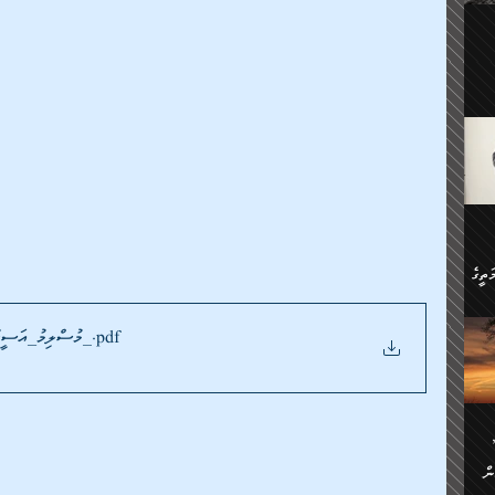
ލިބި:
ހުންނާ
ީހުން
އެކުދިން ކައިވެނިކުރުވާ 3-
.
ށްވަނީ
 ދިގު
ަނު
ީ
ގެ
ެވެ.
ން
ތީގެ
ސްވެ،
ި
ް
.pdf
މުސްލިމު_އަސީރުންނާމެދު_ކަންތައްކުރަންވީގޮތުގެ_ހުކުމް_
ތީގެ
ުމަކީ:
ަހެ
ރާ
ާއި
ަހެޅޭ ވަޤުތީ
ފްސަށް
ޭނާގެ
ން
ެކެވެ.
ް