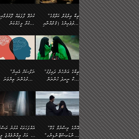
އެފަދަ ކަންކަމާމެދު ވިސްނާ
އޭގައި އަހަރުމެން ތަފްޞީލ
ލާޒިމް ޠަބީޢަތުގެ ތެރޭގައިވާ
ބުއްދި ލައްވާ ނުރައްކާތެރި
ފިކުރުކުރުން މާބޮޑަށް
ބުނަމެވެ. ހެޔޮކަންތައް
ކަންކަމެއް ނޫނެވެ. ނަމަވެސް
ޤަރާރުތައް ނިންމާ،
”ތިބާ ޢިލްމުލް ކަލާމްގެ
ކުރެވޭ ފާފަތައް ފޮރުވުމާއި،
ދިގުލައިފިނަމަ, ފުރިހަމަ ކުރުން
ބެހިގެންދަނީ: 🔹ސީދާ
އެއީ ހުށަހެޅި ލައިގަންނަ
އިޚްތިޔާރުކުރަން އެނަފްސު
އަހުލުވެރިންގެ (ޤުރްއާނާއި
ފާފަކުރާ މީހެއްކަން
ޙައްޤުވާ ކަންކަން
އެކަމުގައި (ދުނިޔަވީ)
ކަންކަމެވެ. މިސާލަކަށް:
ބޭނުންވެއެވެ. ދެން ނަފްސ
ފުރިހަމަކުރުން މަނާކުރާ
ލައްޒަތެއް ނެތް ކަންކަމެވެ
ސުންނަތް ދޫކޮށް ބުއްދީގެ
މީސްތަކުންނަށް
ހިތާމަޔާއި އުފަލާއި،
އޭގެ އަވަސްއަރުވާލުމާއި،
އަބޫ ޢުމަރު އަޙްމަދު ބްނު
🌴 އިބްނުލް ޖައުޒީ
ކަމެއްކަމުގައި: ރައްކާތެރިކަމުގެ
މިސާލަކަށް ނަމާދާއި، ރޯދަ
ޙުއްޖަތްތަކާއި ވިސްނުންތައް
އެނގިގެންވުމަށް
ކަންބޮޑުވުމާއި
އަނެއްކޮޅުން ބުއްދި
މުޙައްމަދު އަލްމާލިކީ
(597ހ) ވިދާޅުވިއެވެ:
ފިޔަވަޅުތައް އެޅުމާއި،
ޙައްޖާއި، ހަ
ބޭނުންކޮށްގެން ދީނުގެ
ނުރުހުންވުމާއި، މީސްތަކުނ
ހިތްފަސޭހަވުމާއި،
މަޝްޣޫލުކޮށްލާފަދަ އެހެރަ
(429ހ)، ބަޣުދާދުން
”ކުރެވޭ ފާފަތައް ފޮރުވުމާއ
ދިމާވެދާނޭ ގޮތ
ބިރުވެރިކަމާއި އަމާންކަމުގެ
އިޙްސާސްތަކާއި ޝުޢޫރުތައ
ކަންކަމުގައި ވާހަކަދައްކާ
އޭނާ ނުބައިކޮށްފައި
ޤައިރަވާނުގެ ރަށަށް އައިހިނދު
ފާފަކުރާ މީހެއްކަން
އިޙްސާސާއި، މޮޅިވެރިކަމާއި
ޖަމަޢަވެއްޖެނަމަ, އެހިނދު
މީހުންގެ) މަޖްލިސްތަކަށް
އެއްޗެހިކިޔުމަށް ނުރުހުންވ
އަބޫ މުޙައްމަދު އިބްނު އަބީ
މީސްތަކުންނަށް
ހިތްހަމަޖެހުމާއި އެނޫންވެސް
ނުބައި ރައުޔު، އަދި ފަހުނ
ޒައިދު އަލްޤައިރަވާނީ
އެނގިގެންވުމަށް
ޙާޒިރުވިންހެއްޔެވެ؟“
ހުއްދަވެގެންވާކަން
”ތިބާގެ އަންހެން ދަރިފުޅު
”ނަފްސަށް އެއިން
ގިނަ ކަންކަމެވެ. މި
ހިތާމަކުރާނޭ ކަންކަން ބުއ
(386ހ) އެކަލޭގެފާނާ
ނުރުހުންވުމާއި، މީސްތަކުނ
ބަޔާންކުރުން:
މީހަކާ ނީނދެ ހުންނަން
އަސަރުގެންނަ ތިންވަނަ
ޞިފަތަކުން ކަމެއް ނަފްސުގައި
އިޚްތިޔާރުކުރެއެވެ. އަދި
ވާހަކަދައްކަވަމުން
އޭނާ ނުބައިކޮށްފައި
އަބަދުމެ ހަރުލައިގެން ދާއިމަކަށް
ފަހަރެއްގައި އެފަދަ ބުއްދިއ
ހިތްވަރުދިނުމާމެދު ތިބާ
ބާވަތަކީ: ނަފްސަށް ހުށަހެ
އެއްސެވިއެވެ: ”ތިބާ ޢިލްމުލް
އެއްޗެހިކިޔުމަށް ނުރުހުންވ
އެގޮތަށް ތިމަންނާ ހިތްވަރުދެނީ
އެގޮތުން ނަފްސުގެ ޠަބީޢަތ
ނުހުރެއެވެ. އެކަމަކު އެކަންކަން
ބަލިކަށިވެ ގަމާރުވެ
ހުށިޔާރުވެ ޚަބަރުދާރުވާށެވެ!
ކަންކަމެވެ. (ޝުޢޫރުތަކާއި
ކަލާމްގެ އަހުލުވެރިންގެ
ހުއްދަވެގެންވާކަން
ކިހިނެއްހެއްޔެވެ؟ އެކަމަށް
ލޯބިވުމާއި ނުރުހުންވުމާއި،
ލައިގަނެފައި އަނެއްކާ ފިލ
ކޮސްވެގެންވާ ކަމަށް ތުހުމަ
އިޙްސާސްތަކެވެ.)
(ޤުރްއާނާއި ސުންނަތް ދޫކޮށް
ބަޔާންކުރުން: ކުރެވޭ ނުބަ
ހިތްވަރުދޭން ބޭނުންކުރާ
އުފާވުމާއި ދެރަވުންވެއެވެ.
ބުއްދީގެ ޙުއްޖަތްތަކާއި
ކަންތައް ފޮރުވާ ވަންހަނާކު
ފެތުރިގެންވާ ފަސް ގޮތެއް
ނަފްސުތަކުގައިވާ ޠަބީޢީ
ވިސްނުންތައް ބޭނުންކޮށްގެން
ދެއްކުންތެރިކަމެއްކަމުގައި 
އަހަރެން ތިބާއަށް ކިޔާދޭނަމެވެ.
ޞިފަތަކެކެވެ. ނަމަވެސް
ދީނުގެ ކަންކަމުގައި ވާހަކަދައްކާ
މީހަކު ހީކޮށްފާނެއެވެ.
ތިބާގެ އަންހެން ދަރިފުޅަށް އަދި
އެކަންކަން އިންސާނާއަށް
”އޭނާގެ ވިސްނުމާ ގުޅޭ
އެއްފަހަރަކު އުޅުނު ރަސްކަ
މީހުންގެ) މަޖްލިސްތަކަށް
އެކަންވަނީ އެހެންނެއް ނޫނ
އެކުއްޖާގެ މުސްތަޤްބަލަށް
ޖެހޭހިނދު އެއީ ވަޤުތީ ގޮތ
"އަންޑަރސްޓޭންޑިންގ"
ﷲ އަށް އީމާންވެއްޖެ މީހ
ޙާޒިރުވިންހެއްޔެވެ؟“ އަބޫ
މަނާވެގެންވާކަމަކީ
އެކަމުގެ ނުރައްކާ
ހުށަހެޅޭ ޞިފަތަކަކަށްވެއެވ