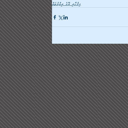
ފިޤުހާއި އޭގެ ޢިލްމުތައް