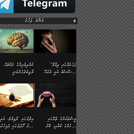
އެންމެ ފަހުގެ
”ފަހަރެއްގައި ދިމާވާ
ބުއްދިވެރިޔާގެ މައްޗަށް
އިޙްސާސެއް އެއީ ނުރުހޭ
ވާޖިބުވެގެންވަނީ
އިޙްސާސަކަށްވެދާނެއެވެ.
”ފަހަރެއްގައި ދިމާވާ
⭐ އިބްނު ޙިއްބާނު
މިސާލަކަށް ކަމަކާމެދު
އިޙްސާސެއް އެއީ ނުރުހޭ
(354ހ) ވިދާޅުވިއެވެ:
ބިރުގަތުމެވެ.
އިޙްސާސަކަށްވެދާނެއެވެ.
”ބުއްދިވެރިޔާގެ މައްޗަށް
މިސާލަކަށް ކަމަކާމެދު
ވާޖިބުވެގެންވަނީ: މި ދުނި
ބިރުގަތުމެވެ. ދެން އެއިޙްސާސް
ކަންކަމުން އޭނާގެ ޢިލްމު
ވަރުގަދަވެގެންވާނަމަ؛
ގަޑުބަޑުކޮށްލާނޭ ކަންކަމުނ
މީސްތަކުންގެ ތެރޭގައި
ޢިލްމުގައި ލާޒިމްވެ، އަދި
އެކަމަކާމެދު ނަފުރަތްތެރިވެ،
އެއްކިބާވުމެވެ. އެއީ އޭނާއ
އެމީހެއްގެ ބުއްދި، ބޭރު
ޢިލްމު ހޯދުމުގައި ދެމިހުރުމ
އަދި އެކަންކުރި މީހަކަށްވެސް
ކުޅަދާނަވީ ވަރަކަށް
ފެންޑާގައި ބާއްވާފައި އޮންނަ
ހިތްވަރުދިނުން ބަޔާންކުރުން: