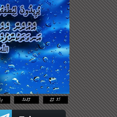
Log In
Featured
Posts
ހޯމް ޕޭޖް
ފޮތްތައް
ލިޔ