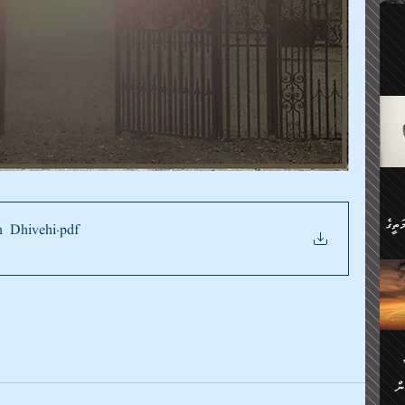
ލިބި:
ހުންނާ
ީހުން
އެކުދިން ކައިވެނިކުރުވާ 3-
.
ށްވަނީ
 ދިގު
ަނު
ީ
ގެ
ެވެ.
ން
ތީގެ
h Dhivehi
.pdf
ސްވެ،
ި
ް
ތީގެ
ުމަކީ:
ަހެ
ރާ
ާއި
ަހެޅޭ ވަޤުތީ
ފްސަށް
ޭނާގެ
ން
ެކެވެ.
ް