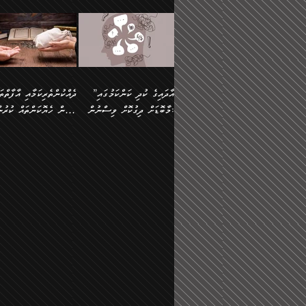
މައްޗަށް ސީދާވިހިނދު، ހެދުން
އެއީ (ޙަޤީޤަތުގައި) އެ
ޠަބީޢަތަށް އަސަރުކުރުން:
ދެން ކޮން އެއްޗެއްތޯއެވެ؟“
ނައްތާލައެވެ. އަނެއްކޮޅުން
🔅 ބަކްރު ބްނު ޢަބްދި ﷲ
ނަފްސަށް ހުށަހެޅިގެން އަ
ބޮނޑިކޮށްލައްވާފައި، އުޑާއި
ދެކަންތަކުގެ ދ
ވިދާޅުވިއެވެ: ”ރިވެތި ރަނގަޅު
އެމީހަކުގެ މޫނުމަތި ރީތިވެ
އަލްމުޒަނީ (108ހ)
އެކި ވައްތަރުގެ އިޙްސާސްތ
ދިމާލަށް އިސްތަށިފުޅު
އަދަބެކެވެ.“ ދެންނެވުނެވެ:
އެކަމަކު ވިސްނުން ކޮށި
ކިޔާދެއްވިއެވެ: ”އަހަރެން
ބާރުމިން ހުރި މިންވަރަކުނ
”އެކަން ނެތްނަމަ ދެން
ވެއްޖެނަމަ, އޭނާގެ ނަފްސ
އެއްފަހަރަކު ގެއިން
އިންސާނާގެ ޠަބީޢަތަށް
ކޮންކަމެއްތޯއެވެ؟“
އުނިކަމާހުރެ މޫނުމަތީގެ ހު
ނިކުމެގެންދަނިކޮށް އެއްޗެހި
އަސަރުކުރެއެވެ... ދެން
ވިދާޅުވިއެވެ: ”އޭނާ
ރީތިކަން ދާހުއްޓެވެ.
އުފުލުމުގެ މަސައްކަތްކުރާ މީހަކާ
އެއަށްފަހު އެ ޠަބީޢަތުން
”އާދައިގެ ކުދި ކަންކަމުގައި
މަޝްވަރާއަށް އަހާނޭ ރަނގަޅު
އެހެންކަމުން ވިސްނުންތެރ
ދިމާވިއެވެ. އޭނާގެ ސާމާނު އޭރު
ބުއްދިއަށް އަސަރުކުރެއެވެ.
މާބޮޑަށް ދިގުކޮށް ވިސްނުން:
ބިރުން ހެޔޮކަންތައް ކުރުނ
ޞާލިޙު އަޚެކެވެ.“
މީހާގެ އަތުގައި އެއްޗެއް
އުފުލަމުންދިޔައެވެ. އޭރު އޭނާ
މިއަސަރުކުރުމުގެ އަޞްލުގެ
ދެންނެވުނެވެ: ”އެގޮތަށް
ނެތަސް ކަންބޮޑުވެ
ދޫކޮށްލުމުގެ ބާބު ބަޔާންކުރުން:
ކިޔަމުންދިޔައެވެ: «الْحَمْدُ
ފެށުން އައި ގޮތަކީ:
އެކަމެއްގައި އެހާ ދިގުކޮށް
🌴 އިބްނުލް ޖައުޒީ
ނެތްނަމަ ދެން
ހިތާމަކުރުމެއް ނެތެވެ. އެހ
لِله، أسْتَغْفِرُ الله»
ޞައްޙަކޮށްވާ ޠަބީޢަތެއް
ވިސްނުން ޙައްޤުނުވާ
(597ހ) ވިދާޅުވިއެވެ:
ކޮންކަމެއްތޯއެވެ؟“
ބުއްދިވެރިޔާއަށް ތަނ
އެވެ. އެއަށްވުރެ އިތުރަށް
ބަދަލުކޮށްލާ ގޮތަށް އައި
ކަންކަމުގައި މާބޮޑަށް
”ދެއްކުންތެރިކަމާއި އާފާތްތ
ވިދާޅުވިއެވެ: ”ދިގުކޮށް
އެއްޗެއް ނުކިޔައެވެ. ދެން އޭނާ
ލޯބިވާކަހަލަ އިޙްސާސެކެވެ
ވިސްނުމަކީ ބައްޔެކެވެ.
ބިރުން ހެޔޮކަންތައް ކުރުނ
ވަކިތަނަކަށް ދިޔައެވެ. ދެން
ދެން އެ ޠަބީޢަތުން ބުއްދި
ފަހަރެއްގައި މިހެންވަނީ
ދޫކޮށްލުމުގެ ބާބު ބަޔާންކ
އޭނާގެ ބުރަކަށީގައި ހުރި
އަސަރުކުރީއެވެ. ޝަރީޢަތުގ
މުހިއްމު ކަންކަމާއި އަދި
ދަންނާށެވެ! މީސްތަކުންގެ
ސާމާނުތައް ބަހައްޓަންދެން
ލޯބިވެވޭކަހަލަ އިޙްސާސްތަ
މުހިއްމު ނޫންކަންކަމާމެދުވެސް
ތެރޭގައި، ދެއްކުންތެރިއަކަށ
އަހަރެން ހުރީމެވެ. ދެން
ގެނައުން މަނައެއް ނުކުރެއ
މާބޮޑަށް ސަމާލުވެގެން
ވެދާނޭކަމަށް ބިރުން ހެޔޮ
ބުނެފީމެވެ: "މި ނޫން އެއްޗެއް
މިސާލަކަށް ބެލުމުގެ ލައްޒަ
ހުށިޔާރުވެގެން އުޅޭ ބައެއް
ޢަމަލުކުރުން ދޫކޮށްލާ
ކިޔަން ތިބާއަށް ރަނގަޅަށް ނ
އެކަމަކު ޝަރީޢަތުން އެއ
ނަފްސުތަކުގެ ސަބަބުން
މީހުންވެއެވެ. އެއީ ގޯހެކެވ
ބުއްދިއަށް ކުރާ
އަދި ޝައިޠާނާއަށް ވެވޭ
އަސަރުންކަމުގައި ވެދާނެއެވެ.
އެއްބަސްވުމެކެވެ. އެކަމަކު