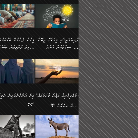
ނަފުރަތުކުރުން
ޢަމަލުކުރުމުގައި ހުންނާނޭކ
💥 ޝުޢުބާ ބްނުލް ޙައްޖާޖު
މީހުންވެއެވެ.
މެދުވެރިކުރުވައެވެ. އެއީ
އޮންނަ ޤަޞްދާ އެކުގައިއެވ
(160ހ) ވިދާޅުވިއެވެ:
ވިދާޅުވިއެވެ: ”ޢިލްމުގައި
ފިޠުރީގޮތުން ޠަބީޢަތް އެކަމަށް
ކޮންމެ ދުއިސައްތަ ޙަދީޘަކ
”މީސްތަކުންގެ ތެރޭގައި
ލާޒިމްވެ، އަދި ޢިލްމު
ލެނބިގެންވިޔަސްމެއެވެ.
ފަސް ޙަދީޘަށް
އެމީހެއްގެ ބުއްދި، ބޭރު
ހޯދުމުގައި ދެމިހުރުމަށް
މިސާލަކަށް އަންހެނާ
ޢަމަލުކުރެވުނަސް، އޭރުން
ފެންޑާގައި ބާއްވާފައި އޮންނަ
ހިތްވަރުދިނުން ބަޔާންކުރު
ފިރިހެނާއަށް ލެނބެއެވެ. ދެން
ޢިލްމުގެ ޒަކާތް އަދާކުރިފަދ
މީހުންވެއެވެ. އަނެއްބަޔަކުގެ
ބުއްދިވެރިޔާގެ މައްޗަށް
ދުނިޔެމަތީގައި މީހަކަށް ލިބޭނެ
ފިރިހެނާއާމެދު ނުރުހުންވެ
އޭނާވެއެވެ. ދެންފަހެ އެމީހ
ބުއްދި އެމީހުންނާ
ވާޖިބުވެގެންވަނީ: އޭނާގެ
ހެޔޮ ޞިފަތަކުން އެންމެ
ހީވާގިވެ މުރާލިވުން ޞައްޙ
ނަފުރަތްތެރިވާ ކަހަލަ ކަމެއް
އެއްކޮށް ޖަމަޢަކުރި ޢިލްމަށ
އެކުގައިވެއެވެ. އަނެއްބަޔަކުގެ
ސިއްރިއްޔާތު އިޞްލާޙުކޮށ
އަންހެނާއަށް ދިމާވެ ވަރުގަދަ
ޢަމަލުކުރަން އެމީހަކު
ފުރަތަމަކަމަކީ ބުއްދިވެރިކަމެވެ.
ކަންކަމާއި ޞައްޙަ ނުވާ
ބުއްދިއެއް ނުވެއެވެ. ދެންފަހެ
ނިމުމަށްފަހު ދެން އެއާ
🪴 އިބްނު ޙިއްބާނު
އިޙްސާސެއް އޭނާއަށް އާދެއެވެ.
ނުކުޅެދުމަކުން އަދި އެ ޢިލ
ކަންކަން ބަޔާންކުރުން:
އެމީހެއްގެ ބުއްދި އެމީހަކާ
ވިއްދައިގެން ޢިލްމު ހޯދަން
(354ހ) ވިދާޅުވިއެވެ:
ވިދާޅުވިއެވެ: ”މީހުން ފެނ
އަދި އެއާއެކު އެއަންހެނ
ޙިފްޡުކޮށް
އެކުގައިވާ މީހަކީ: އެމީހަކު
އަދި އެކަމުގައި ދެމިހުރުމެވ
"ދުނިޔެމަތީގައި މީހަކަށް ލިބޭނެ
އަޅުކަމުގައި ހީވާގިވެ މުރާލ
ވާހަކަދެއްކުމުގެ ކުރިން
އެހެނީ ދުނިޔޭގެ ސަބަބުތަ
ހެޔޮ ޞިފަތަކުން އެންމެ
ޞައްޙަ ކަންކަމާއި ޞައްޙ
އެމީހަކުގެ ފުށުން އެ ނިކުންނަ
އެއްވެސް ސަބަބަކަށް ސާފ
ފުރަތަމަކަމަކީ ބުއްދިވެރިކަމެވެ.
ނުވާ ކަންކަން ބަޔާންކުރު
އެއްޗެއް ފެންނަ މީހާއެވެ.
ރަނގަޅަށް ވާޞިލުވެވޭހުށީ
އަދި އެއީ ﷲ ތަޢާލާ
މީހަކު ރޭއަޅުކަންކުރާ
”ބުއްދިވެރިޔާ ދައްކާ ވާހަކަތައް،
ތިން އަންހެންދަރިން އެމީހަ
ދެންފަހެ އެމީހަކުގެ ބުއްދި ބޭރު
އެކަމުގައި ޢިލްމު ސާފުކޮށ
އެކަލާނގެ އަޅުތަކުންނަށް ދެއްވި
ބަޔަކާއެކުގައި ރޭގަނޑު
ލިބި:
ފެންޑާގައި އޮންނަ މީހަކީ:
ޚާލިޞްވެގެންނެވެ. އަދި
އެންމެ ހެޔޮ ރަނގަޅު
ހޭދަކޮށްފާނެއެވެ. ދެން އެމ
🌴 އިބްނު ޙިއްބާނު
ވާހަކަތަކެއް ދައްކާފައި ދެން
ބުއްދިވެރިޔަކު ވެއްޖެއްޔާ
ކަންތަކުންވާ ކަމެކެވެ.
ރޭގަނޑުގެ ގިނަ ވަޤުތު
(354ހ) ވިދާޅުވިއެވެ:
”ނަބިއްޔާ صلى الله
އޭގެ ފަހުން އެނިކުތް އެއްޗެ
ނިންމާނޭކަމަކީ: އެމީހަކު
އެހެންކަމުން އެއާ އިދިކޮޅު
ނަމާދުކޮށްފާނެއެވެ. އަނެއް
”ބުއްދިވެރިޔާ ދައްކާ ވާހަކަތައް،
عليه وسلم
ކުރާކަމަކާ
ޞިފައެއް ޤާއިމުކޮށްގެން ހުރި
މީނާގެ ޢާދައަކީ ސާޢަތެއްވ
ޞައްޙަކޮށް ސަލާމަތުންވާ
ޙަދީޘްކުރެއްވިކަމަށް
މީހަކާ އެކުގައި އިށީންދެ
އިރުކޮޅެއް ރޭއަޅުކަންކުރުމެ
ހަށިގަނޑެއް ސީދާވާހެން
ރިވާކުރެވެއެވެ: "ތިން