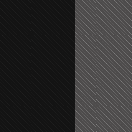
އެފަދަ ކަންކަމާމެދު ވިސްނާ
އޭގައި އަހަރުމެން ތަފްޞީލ
ފިކުރުކުރުން މާބޮޑަށް
ބުނަމެވެ. ހެޔޮކަންތައް
ދިގުލައިފިނަމަ, ފުރިހަމަ ކުރުން
ބެހިގެންދަނީ: 🔹ސީދާ
ޙައްޤުވާ ކަންކަން
އެކަމުގައި (ދުނިޔަވީ)
ފުރިހަމަކުރުން މަނާކުރާ
ލައްޒަތެއް ނެތް ކަންކަމެވެ
ކަމެއްކަމުގައި: ރައްކާތެރިކަމުގެ
މިސާލަކަށް ނަމާދާއި، ރޯދަ
ފިޔަވަޅުތައް އެޅުމާއި،
ޙައްޖާއި، ހަ
ދިމާވެދާނޭ ގޮތ