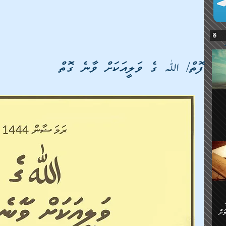
ފޮތް/ ﷲ ގެ ވަލީއަކަށް ވާނެ ގޮތް
ޔޭގެ
ް
ަށް
ަށް