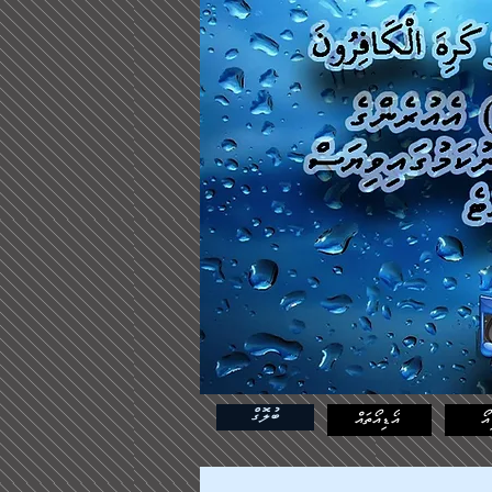
ބުލޮގް
އޯ
އޯޑިއޯތައް