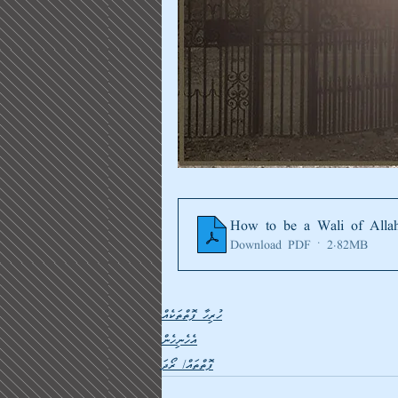
How to be a Wali of Alla
Download PDF • 2.82MB
ހުރިހާ ފޮތްތަކެއް
އެހެނިހެން
ފޮތްތައް/ ރޯދަ