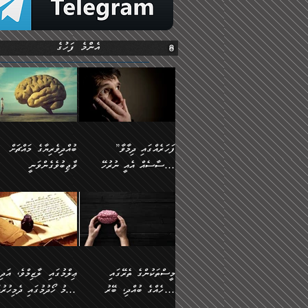
އެންމެ ފަހުގެ
”ފަހަރެއްގައި ދިމާވާ
ބުއްދިވެރިޔާގެ މައްޗަށް
އިޙްސާސެއް އެއީ ނުރުހޭ
ވާޖިބުވެގެންވަނީ
އިޙްސާސަކަށްވެދާނެއެވެ.
”ފަހަރެއްގައި ދިމާވާ
⭐ އިބްނު ޙިއްބާނު
މިސާލަކަށް ކަމަކާމެދު
އިޙްސާސެއް އެއީ ނުރުހޭ
(354ހ) ވިދާޅުވިއެވެ:
ބިރުގަތުމެވެ.
އިޙްސާސަކަށްވެދާނެއެވެ.
”ބުއްދިވެރިޔާގެ މައްޗަށް
މިސާލަކަށް ކަމަކާމެދު
ވާޖިބުވެގެންވަނީ: މި ދުނި
ބިރުގަތުމެވެ. ދެން އެއިޙްސާސް
ކަންކަމުން އޭނާގެ ޢިލްމު
ވަރުގަދަވެގެންވާނަމަ؛
ގަޑުބަޑުކޮށްލާނޭ ކަންކަމުނ
މީސްތަކުންގެ ތެރޭގައި
ޢިލްމުގައި ލާޒިމްވެ، އަދި
އެކަމަކާމެދު ނަފުރަތްތެރިވެ،
އެއްކިބާވުމެވެ. އެއީ އޭނާއ
އެމީހެއްގެ ބުއްދި، ބޭރު
ޢިލްމު ހޯދުމުގައި ދެމިހުރުމ
އަދި އެކަންކުރި މީހަކަށްވެސް
ކުޅަދާނަވީ ވަރަކަށް
ފެންޑާގައި ބާއްވާފައި އޮންނަ
ހިތްވަރުދިނުން ބަޔާންކުރުން: