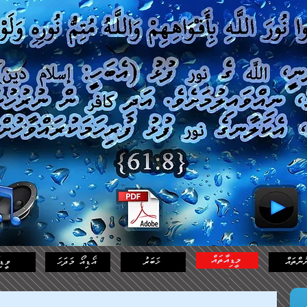
މީޑިއާތައް
ުންތައް
ޚަބަރު
އޯޑިއޯ މަދަހަ
ވީޑި