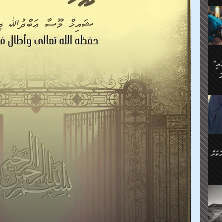
ަމަށް
🔥އިބްނު ޙިއްބާނު (354ހ)
ެ.
ުން
ން:
ައިން
”މީހުން ފެނުމުން އަޅުކަމުގައި
ަކު
ަ
ް
ް
🔥އިބްނުލް ޖައުޒީ (597ހ)
ްމު
 އުޅެ
ުމުން
ެ.
ިވުން
ކުން
ަ
ުކޮށް
ން:
ކަށް
ް
ީހުން
ކޮޅުން
ަރު
ވެ.