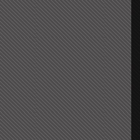
ުކޮށް
.
އާއި،