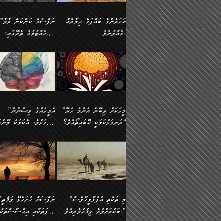
އުޅެގެން ﷲ ދެއްވި ނިޢުމަތް
ދެން މީނާ (އެމީހުންނާ
ސީދާވާނެއެވެ. އަނެއްކޮޅުން
އަންހެންދަރިން އެމީހަކަށް 
ގަޑުބަޑުކޮށް
އެކުގައި ރޭކުރާއިރު) އެމީ
ޖާހިލުމީހާ ދައްކާ ވާހަކަތައް،
1-ދެން އެކުދިން
އަހަރެންގެ ބައްޕަގެ ޙިމާރެއް
”ނަފްސުގެ ކަންކަން ރާވާ
ހުތުރުނުކުރާހުއްޓެވެ...
އެއްގޮތްވެއެވެ. ނުވަތަ އެމ
ބަލިވެފައިވާ ހަށިގަނޑެއް
އަދަބުވެރިކުރުވާ 2-އަދި
ގެއްލުނެވެ.
ބެލެހެއްޓުމުގެ ތެރޭގައި:
ބުއްދިއާއި ވިސްނުންތެރިކަން
ރޯދަ ހިފާއިރު މީނާވެސް
އެގޮތްމިގޮތްވާހެން ފުށޫއަރާ
އިތުރުކޮށްދޭނެ ކަމަކީ: އޭނާފަދަ
އެމީހުންނާއެކު ރޯދަހިފައެވެ
މަގުފުރެދިފައިވާ ބަޔަކުގެ
އިދިކީލަވާނެއެވެ. އަދި
އަދި އެކުދިންނަށް ހެޔޮކޮށް
🌱 ޖަޢުފަރު ބްނު މުޙައްމަދު
އެމީހުންގެ މަގުފުރެދުމާއި
(އެހެން ބުއްދިވެރިންނާ)
އެމީހުން
ކިބައިގައިވާ މޮޅެތި ރިވެތި
ބުއްދިވެރިޔާގެ ބަސްތައް އެއީ
ހިތައިފިނަމަ ފަހެ އެމީހަކަ
(148ހ) ކިޔާދެއްވިއެވެ:
އެމޮޅެތި ކަންކަމާ ގުޅުމެއް
ގާތްވުމާއި، އެއާ އިދިކޮޅު އިދ
ކިތަންމެ މަދު
ކަންކަމަށް ބަލާ ވިސްނުން
ސުވަރުގެއެވެ." 📖 ސުނ
”އަހަރެންގެ ބައްޕަގެ ޙިމާރެއް
ނުވެއެވެ. އެހެނީ ނަފްސަކ
ބަސްތަކެއްވިޔަސް އޭގެ ޤަދަރު
އަބީ ދާވޫދު 📖 ފަހެ ތިބާ
ނުކުރުންވެއެވެ.
ގެއްލުނެވެ. ދެން ބައްޕަ
ވަޒަންހަމަވާ އެއްޗެއް ނޫނ
ބޮޑުވެގެންވެއެވެ. އެއީ
އަންހެން ދަރިން
ވިދާޅުވިއެވެ: ”ﷲ ތަޢާލާ
ނަފްސު ކަންކަން
ފާފަވެރިޔާގެ ކުރިމަތިލުން
ކައިވެނިކުރުވުމުގައި
އަހަރެންނަށް އޭތި އަނބުރާ
މަސްހުނިކޮށްލައެވެ. އެގޮތު
”މީހަކަށް ލިބޭނެ އެންމެ ހެޔޮ
”އެމީހެއްގެ ވިސްނުން
ކިތަންމެ ކުޑަކަމެއްވިޔަސް އޭގެ
ފަރުވާކުޑަކޮށް، ޢާއިލާއެއް
ރައްދުކުރައްވައިފިނަމަ ފަހެ
މީހަކު ބުރު ސޫރަ ރީތި
މުޞީބާތް ބޮޑުވެގެންވާ ގޮތަށެވެ.
ރަނގަޅުކަމަކީ ކޮބައިތޯއެވެ؟“
ރަނގަޅުވެ، އެކަމަކު މޫނުމަ
ބިނާކޮށް ކައިވެންޏެއް
އެކަލާނގެ ރުއްސަވާނޭ ޙަމްދުގެ
ފުރިހަމަ، މުދާތައް ތަނަވަ
އަދި ބުއްދިވެރިކަމުގެ ތެރޭގައި:
ޤާއިމުކުރުން ދޫކޮށްފައި
ސޫރަ ހުތުރުވެއްޖެ މީހާ,
ބަސްތަކަކުން އަހަރެން
އެކަމަކު އެއާއެކު ޢަޤީދާއާއ
🪨 އިބްނުލް މުބާރަކު
☘️ އިބްނު ޙިއްބާނު
އެއްވެސް ކަ
ކިޔެވުމާއި އެހެން
އެކަލާނގެއަށް
ފިކުރު ފުރެދިގެންވާ މީހަކަށ
(181ހ) އަށް ދެންނެވުނެވެ:
(354ހ) ވިދާޅުވިއެވެ:
މަޤްޞަދުތަކުގައި އެކުދިން
ޙަމްދުކުރާހުށީމެވެ.“ ދެން މާ
ވެދާނެއެވެ. ދެން މިފަދަ
”މީހަކަށް ލިބޭނެ އެންމެ ހެޔޮ
”އެމީހެއްގެ ވިސްނުން
މަޝްޣޫލުކުރުވުމާމެދު ތިބާ
ގިނައިރެއް ނުވެ އޭގެ
މީހަކުގެ ރީތިކަމާއި އޭނާގެ
ރަނގަޅުކަމަކީ ކޮބައިތޯއެވެ؟“
ރަނގަޅުވެ، އެކަމަކު މޫނުމަ
ނަމަނަމަ ސަމާލުވެ
އަސްދާނުގޮނޑިއާއި ލަގަނާއި
މޮޅެތި ތަކެއްޗަށްޓަކައި ބެލ
ވިދާޅުވިއެވެ: ”އޭނާގެ
ސޫރަ ހުތުރުވެއްޖެ މީހާ, ފ
އެކީގައި އޭތި ގެނެވުނެވެ. ދެން
އޭނާގެ ޢަޤީދާއާއި ޤަބޫލުކު
ކިބައިގައިވާ ފުރާ ފުރިހަމަ
އޭނާގެ ނަފްސުގެ (ބުއްދިއ
"މި ތަކެތި އުފުލާމީހާވެސް
”ނަފްސަށް ހުށ
އެކަލޭގެފާނު އެއަށް
ގޮތްތަކާއި ފިކުރުވެސް ނަ
ބުއްދިއެވެ.“ ދެންނެވުނެވެ:
ވިސްނުމުގެ) ހެޔޮކަމުން އ
ބަކުރަށްވުރެ ފިޤުހުވެރިއެވެ."
ޞިފަތަކާއި އިޙްސާސްތަކު
ސަވާރުވިއެވެ. އަދި އޭގެ
ރަނގަޅުކޮށް ޖަރީކޮށްދޭ ކަމ
”އެގޮތަށް ލިބިގެންނުވިނަމަ
މޫނުގެ ހުތުރުކަން ހަނދާނ