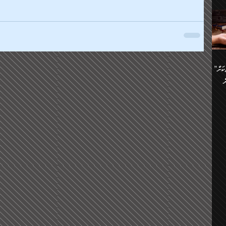
ންނަ
،
ަކުގެ
ް
ުގެ
ރި
”ދެއްކުންތެރިކަމާއި އާފާތްތަކަށް
ި
..
ް
ެނީ
ަކަށް
.
ް
އަށް
ުރުން:
ައި
އް
ް
ެވެ.
ތެވެ.
ެ.