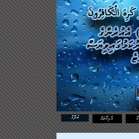
ބުލޮގް
އޯ
އޯޑިއޯތައް