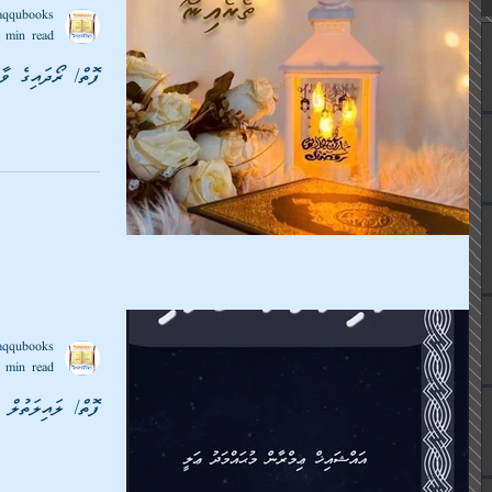
aqqubooks
 min read
ފޮތް/ ރޯދައިގެ ވާ
aqqubooks
 min read
ފޮތް/ ލައިލަތުލް ޤ