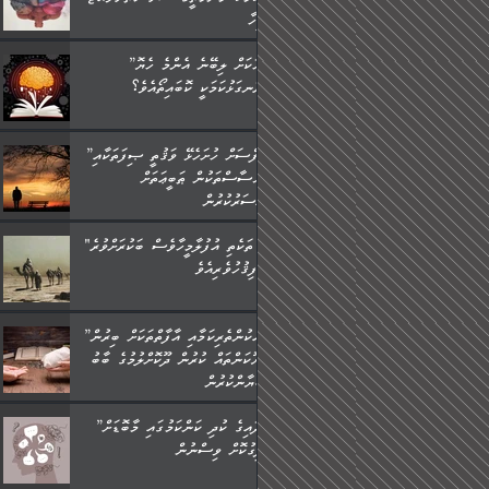
މީހާ,
”މީހަކަށް ލިބޭނެ އެންމެ ހެޔޮ
ރަނގަޅުކަމަކީ ކޮބައިތޯއެވެ؟“
”ނަފްސަށް ހުށަހެޅޭ ވަޤުތީ ޞިފަތަކާއި
އިޙްސާސްތަކުން ޠަބީޢަތަށް
އަސަރުކުރުން:
"މި ތަކެތި އުފުލާމީހާވެސް ބަކުރަށްވުރެ
ފިޤުހުވެރިއެވެ."
”ދެއްކުންތެރިކަމާއި އާފާތްތަކަށް ބިރުން
ހެޔޮކަންތައް ކުރުން ދޫކޮށްލުމުގެ ބާބު
ބަޔާންކުރުން:
”އާދައިގެ ކުދި ކަންކަމުގައި މާބޮޑަށް
ދިގުކޮށް ވިސްނުން: