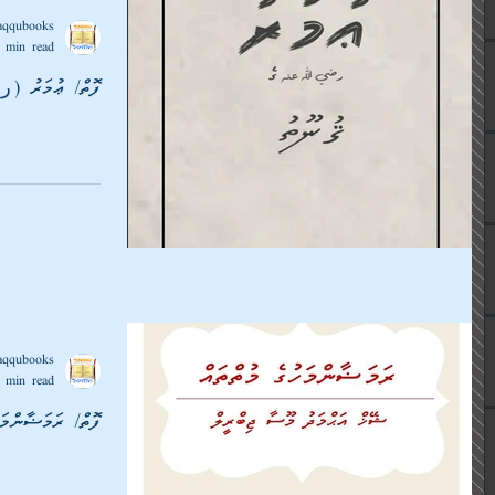
aqqubooks
 min read
ފޮތް/ ޢުމަރު 
aqqubooks
 min read
ފޮތް/ ރަމަޟާންމަހ