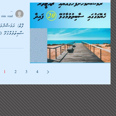
--
 min read
ފޮތް/ ރަމަޟާންމަހ
ސާބިތުވުމާގުޅޭ 20 ފައިދާ
1
2
3
4