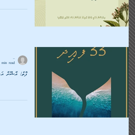
_
 min read
ފޮތް/ އާޝޫރާ އަދި މު