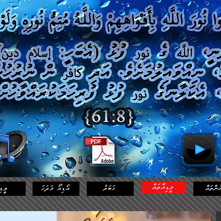
މީޑިއާތައް
ުންތައް
ޚަބަރު
އޯޑިއޯ މަދަހަ
ވީޑި