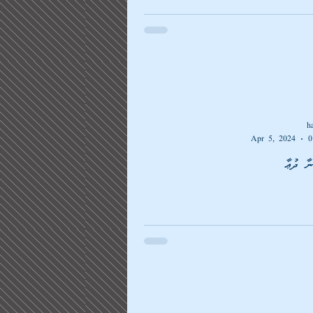
h
Apr 5, 2024
0