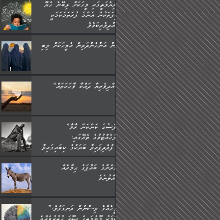
ދުނިޔެމަތީގައި މީހަކަށް ލިބޭނެ ހެޔޮ
ޞިފަތަކުން އެންމެ ފުރަތަމަކަމަކީ
ބުއްދިވެރިކަމެވެ.
ތިން އަންހެންދަރިން އެމީހަކަށް ލިބި:
”ބުއްދިވެރިޔާ ދައްކާ ވާހަކަތައް،
”ނަފްސުގެ ކަންކަން ރާވާ
ބެލެހެއްޓުމުގެ ތެރޭގައި:
މަގުފުރެދިފައިވާ ބަޔަކުގެ ކިބައިގައިވާ
މޮޅެތި ރިވެތި ކަންކަމަށް ބަލާ
އަހަރެންގެ ބައްޕަގެ ޙިމާރެއް
ވިސްނުން ދިގު ނުކުރުންވެއެވެ.
ގެއްލުނެވެ.
”އެމީހެއްގެ ވިސްނުން ރަނގަޅުވެ،
އެކަމަކު މޫނުމަތީގެ ސޫރަ ހުތުރުވެއްޖެ