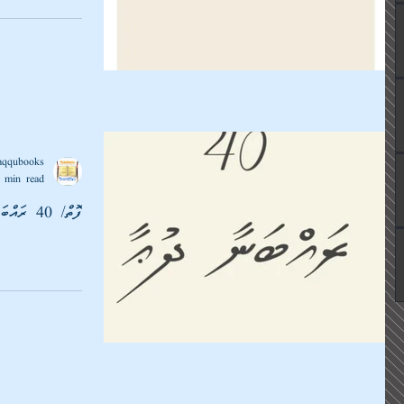
aqqubooks
 min read
ފޮތް/ 40 ރައްބަނާ ދުޢާ