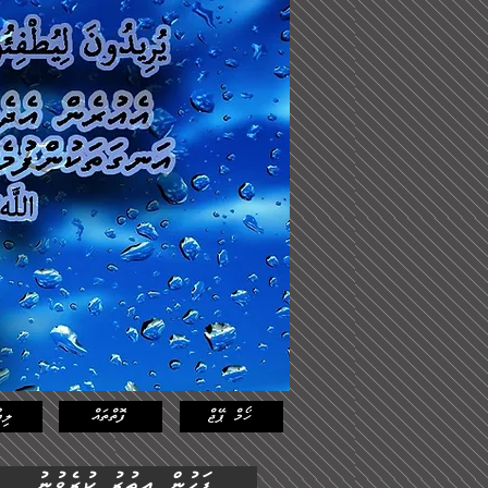
Log In
Featured
Posts
ހޯމް ޕޭޖް
ފޮތްތައް
ލިޔ
ފަހުން އިތުރު ކުރެވުނު