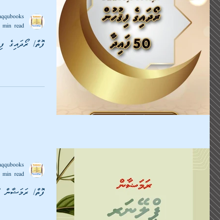
aqqubooks
 min read
ފޮތް/ ރޯދައިގެ ފިޤުހުން
aqqubooks
 min read
ފޮތް/ ރަމަޟާން ޕ