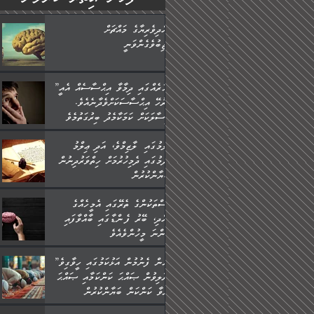
ބުއްދިވެރިޔާގެ މައްޗަށް
ވާޖިބުވެގެންވަނީ
”ފަހަރެއްގައި ދިމާވާ އިޙްސާސެއް އެއީ
ނުރުހޭ އިޙްސާސަކަށްވެދާނެއެވެ.
މިސާލަކަށް ކަމަކާމެދު ބިރުގަތުމެވެ.
ޢިލްމުގައި ލާޒިމްވެ، އަދި ޢިލްމު
ހޯދުމުގައި ދެމިހުރުމަށް ހިތްވަރުދިނުން
ބަޔާންކުރުން:
މީސްތަކުންގެ ތެރޭގައި އެމީހެއްގެ
ބުއްދި، ބޭރު ފެންޑާގައި ބާއްވާފައި
އޮންނަ މީހުންވެއެވެ.
”މީހުން ފެނުމުން އަޅުކަމުގައި ހީވާގިވެ
މުރާލިވުން ޞައްޙަ ކަންކަމާއި ޞައްޙަ
ނުވާ ކަންކަން ބަޔާންކުރުން: