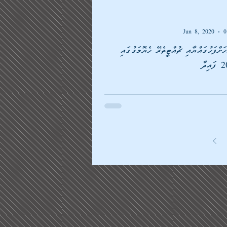
Jun 8, 2020
0
ަށްފަހުގައްޔާއި ޗުއްޓީތެރޭ ހެޔޮމަގުގައި