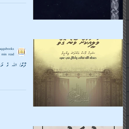
aqqubooks
 min read
ފޮތް/ ﷲ ގެ ވަލީ