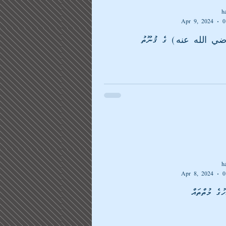
h
Apr 9, 2024
0
(رضي الله عنه) ގެ ޤުނޫތު
h
Apr 8, 2024
0
ުގެ މުތްތައް