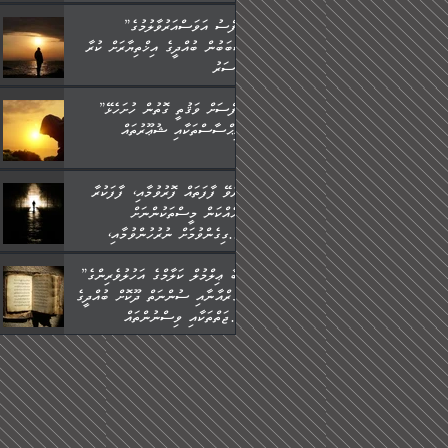
”ނަފްސު އަވަސްއަރުވާލުމުގެ
ސަބަބުން ބުއްދީގެ އިޚްތިޔާރަށް ކުރާ
އަސަރު.
”ނަފްސަށް ވަޤުތީ ގޮތުން ހުށަހެޅޭ
އިޙްސާސްތަކާއި ޝުޢޫރުތައް:
ކުރެވޭ ފާފަތައް ފޮރުވުމާއި، ފާފަކުރާ
މީހެއްކަން މީސްތަކުންނަށް
އެނގިގެންވުމަށް ނުރުހުންވުމާއި،
މީސްތަކުން އޭނާ ނުބައިކޮށްފައި
”ތިބާ ޢިލްމުލް ކަލާމްގެ އަހުލުވެރިންގެ
އެއްޗެހިކިޔުމަށް ނުރުހުންވުން
(ޤުރްއާނާއި ސުންނަތް ދޫކޮށް ބުއްދީގެ
ހުއްދަވެގެންވާކަން ބަޔާންކުރުން:
ޙުއްޖަތްތަކާއި ވިސްނުންތައް
ބޭނުންކޮށްގެން ދީނުގެ ކަންކަމުގައި
ވާހަކަދައްކާ މީހުންގެ) މަޖްލިސްތަކަށް
ޙާޒިރުވިންހެއްޔެވެ؟“