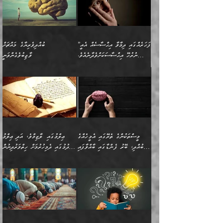
”ފަހަރެއްގައި ދިމާވާ އިޙްސާސެއް އެއީ
ބުއްދިވެރިޔާގެ މައްޗަށް
ނުރުހޭ އިޙްސާސަކަށްވެދާނެއެވެ.
ވާޖިބުވެގެންވަނީ
މިސާލަކަށް ކަމަކާމެދު ބިރުގަތުމެވެ.
”ފަހަރެއްގައި ދިމާވާ
⭐ އިބްނު ޙިއްބާނު (354ހ)
އިޙްސާސެއް އެއީ ނުރުހޭ
ވިދާޅުވިއެވެ: ”ބުއްދިވެރިޔާގެ
އިޙްސާސަކަށްވެދާނެއެވެ.
މައްޗަށް ވާޖިބުވެގެންވަނީ: މި
މިސާލަކަށް ކަމަކާމެދު
ދުނިޔޭގެ ކަންކަމުން އޭނާގެ
ބިރުގަތުމެވެ. ދެން
ޢިލްމު ގަޑުބަޑުކޮށްލާނޭ
އެއިޙްސާސް
ކަންކަމުން އެއްކިބާވުމެވެ. އެއީ
މީސްތަކުންގެ ތެރޭގައި އެމީހެއްގެ
ޢިލްމުގައި ލާޒިމްވެ، އަދި ޢިލްމު
ވަރުގަދަވެގެންވާނަމަ؛
އޭނާއަށް ކުޅަދާނަވީ ވަރަކަށް
ބުއްދި، ބޭރު ފެންޑާގައި ބާއްވާފައި
ހޯދުމުގައި ދެމިހުރުމަށް ހިތްވަރުދިނުން
އެކަމަކާމެދު ނަފުރަތްތެރިވެ،
ޢަމަލުކުރުމުގައި ހުންނާނޭކަމަށް
އޮންނަ މީހުންވެއެވެ.
ބަޔާންކުރުން:
💥 ޝުޢުބާ ބްނުލް ޙައްޖާޖު
🔥އިބްނު ޙިއްބާނު (354ހ)
އަދި އެކަންކުރި މީހަކަށްވެސް
އޮންނަ ޤަޞްދާ އެކުގައިއެވެ.
(160ހ) ވިދާޅުވިއެވެ:
ވިދާޅުވިއެވެ: ”ޢިލްމުގައި
ނަފުރަތުކުރުން
ކޮންމެ ދުއިސައްތަ ޙަދީޘަކުން
”މީސްތަކުންގެ ތެރޭގައި
ލާޒިމްވެ، އަދި ޢިލްމު
މެދުވެރިކުރުވައެވެ. އެއީ
ފަސް ޙަދީޘަށް
އެމީހެއްގެ ބުއްދި، ބޭރު
ހޯދުމުގައި ދެމިހުރުމަށް
ފިޠުރީގޮތުން ޠަބީޢަތް އެކަމަށް
ޢަމަލުކުރެވުނަސް، އޭރުން
ފެންޑާގައި ބާއްވާފައި އޮންނަ
ހިތްވަރުދިނުން ބަޔާންކުރުން:
ލެނބިގެންވިޔަސްމެއެވެ.
ޢިލްމުގެ ޒަކާތް