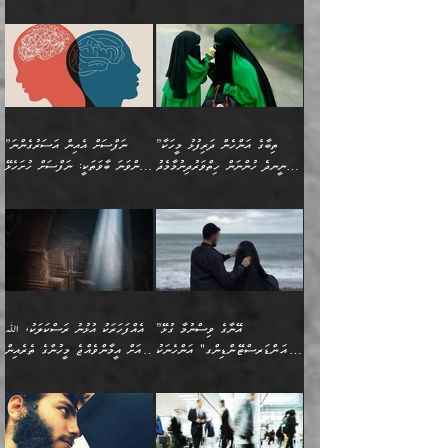
ޙައްޤުވާ ކަންކަން
ހެޔޮކަންތައް ބެހިގެންދަނީ:
ޙުއްޖަތްތަކާއި ވިސްނުންތައް
އެނގިގެންވުމަށް ނުރުހުންވުމާއި،
އަބޫ ޢުމަރު އަޙްމަދު ބްނު
🌴 އިބްނުލް ޖައުޒީ
ހިތާމަޔާއި އުފަލާއި،
އޭގެ އަވަސްއަރުވާލުމާއި،
ބޭނުންކޮށްގެން ދީނުގެ ކަންކަމުގައި
މީސްތަކުން އޭނާ ނުބައިކޮށްފައި
ފުރިހަމަކުރުން މަނާކުރާ
🔹ސީދާ އެކަމުގައި
މުޙައްމަދު އަލްމާލިކީ
(597ހ) ވިދާޅުވިއެވެ:
ކަންބޮޑުވުމާއި
އަނެއްކޮޅުން ބުއްދި
ވާހަކަދައްކާ މީހުންގެ) މަޖްލިސްތަކަށް
އެއްޗެހިކިޔުމަށް ނުރުހުންވުން
ކަމެއްކަމުގައި:
(ދުނިޔަވީ) ލައްޒަތެއް ނެތް
(429ހ)، ބަޣުދާދުން
”ކުރެވޭ ފާފަތައް ފޮރުވުމާއި،
ޙާޒިރުވިންހެއްޔެވެ؟“
ހުއްދަވެގެންވާކަން ބަޔާންކުރުން:
ހިތްފަސޭހަވުމާއި،
މަޝްޣޫލުކޮށްލާފަދަ އެހެރަ
ރައްކާތެރިކަމުގެ ފިޔަވަޅުތައް
ކަންކަމެވެ. މިސާލަކަށް
ޤައިރަވާނުގެ ރަށަށް އައިހިނދު
ފާފަކުރާ މީހެއްކަން
ބިރުވެރިކަމާއި އަމާންކަމުގެ
އިޙްސާސްތަކާއި ޝުޢޫރުތައް
އެޅުމާއި، ދިމާވެދާނޭ ގޮތ
ނަމާދާއި، ރޯދައާއި، ޙައްޖާއި،
އަބޫ މުޙައްމަދު އިބްނު އަބީ
މީސްތަކުންނަށް
އިޙްސާސާއި، މޮޅިވެރިކަމާއި
ޖަމަޢަވެއްޖެނަމަ, އެހިނދުން
ހަ
ޒައިދު އަލްޤައިރަވާނީ
އެނގިގެންވުމަށް
ހިތްހަމަޖެހުމާއި އެނޫންވެސް
ނުބައި ރައުޔު، އަދި ފަހުން
”ތިބާގެ އަންހެން ދަރިފުޅު މީހަކާ
”ނަފްސަށް އެއިން އަސަރުގެންނަ
(386ހ) އެކަލޭގެފާނާ
ނުރުހުންވުމާއި، މީސްތަކުން
ގިނަ ކަންކަމެވެ. މި
ހިތާމަކުރާނޭ ކަންކަން ބުއްދިން
ނީނދެ ހުންނަން ހިތްވަރުދިނުމާމެދު
ތިންވަނަ ބާވަތަކީ: ނަފްސަށް ހުށަހެޅޭ
ވާހަކަދައްކަވަމުން
އޭނާ ނުބައިކޮށްފައި
ޞިފަތަކުން ކަމެއް ނަފްސުގައި
އިޚްތިޔާރުކުރެއެވެ. އަދި
ތިބާ ހުށިޔާރުވެ ޚަބަރުދާރުވާށެވެ!
ކަންކަމެވެ. (ޝުޢޫރުތަކާއި
އެގޮތަށް ތިމަންނާ ހިތްވަރުދެނީ
އެގޮތުން ނަފްސުގެ
އެއްސެވިއެވެ: ”ތިބާ ޢިލްމުލް
އެއްޗެހިކިޔުމަށް ނުރުހުންވުން
އިޙްސާސްތަކެވެ.)
އަބަދުމެ ހަރުލައިގެން
ފަހަރެއްގައި އެފަދަ ބުއްދިއެއް
ކިހިނެއްހެއްޔެވެ؟ އެކަމަށް
ޠަބީޢަތުގައި ލޯބިވުމާއި
ކަލާމްގެ އަހުލުވެރިންގެ
ހުއްދަވެގެންވާކަން
ދާއިމަކަށް ނުހުރެއެވެ. އެކަމަކު
ބަލިކަށިވެ ގަމާރުވެ
ހިތްވަރުދޭން ބޭނުންކުރާ
ނުރުހުންވުމާއި، އުފާވުމާއި
(ޤުރްއާނާއި ސުންނަތް ދޫކޮށް
ބަޔާންކުރުން: ކުރެވޭ ނުބައި
އެކަންކަން ލައިގަނެފައި
ކޮސްވެގެންވާ ކަމަށް ތުހުމަތުވެ
ފެތުރިގެންވާ ފަސް ގޮތެއް
ދެރަވުންވެއެވެ. މިއީ
ބުއްދީގެ ޙުއްޖަތްތަކާއި
ކަންތައް ފޮރުވާ
އަނެއްކާ ފިލ
އަހަރެން ތިބާއަށް ކިޔާދޭނަމެވެ.
ނަފްސުތަކުގައިވާ ޠަބީޢީ
ވިސްނުންތައް ބޭނުންކޮށްގެން
ވަންހަނާކުރުމަކީ
ތިބާގެ އަންހެން ދަރިފުޅަށް
ޞިފަތަކެކެވެ. ނަމަވެސް
ދީނުގެ ކަންކަމުގައި
ދެއްކުންތެރިކަމެއްކަމުގައި
”އޭނާގެ ވިސްނުމާ ގުޅޭ
އެއްފަހަރަކު އުޅުނު ރަސްކަލަކު، ﷲ
އަދި އެކުއްޖާގެ
އެކަންކަން އިންސާނާއަށް
ވާހަކަދައްކާ މީހުންގެ)
ހީކުރާ މީހަކު ހީކޮށްފާނެއެވެ.
"އަންޑަރސްޓޭންޑިންގ" އަންހެނަކު
އަށް އީމާންވެއްޖެ މީހުންގެ ތެރެއިން
މުސްތަޤްބަލަށް އެކަމުގެ
ޖެހޭހިނދު އެއީ ވަޤުތީ ގޮތުން
މަޖްލިސްތަކަށް
އެކަންވަނީ އެހެންނެއް ނޫނެވެ.
ހޯދަން ވަރުބަލިވެގެން އުޅެއެވެ.
މީހަކު އަތުޖެހިއްޖެނަމަ އެމީހަކު
އޭ އަޚާއެވެ! ތިބާއާ އެއްފަދަ
🌴 ހިޝާމު ބްނު އިސްމާޢީލު
ނުރައްކާ ނޭނގިހުރެވެސް ތިބާ
ހުށަހެޅޭ ޞިފަތަކަކަށްވެއެވެ.
ޞަލީބަށް އެރުވުމަށް އަމުރުކުރަމުން
ޙާޒިރުވިންހެއްޔެވެ؟“ އަބޫ
މަނާވެގެންވާކަމަކީ
ފިރިހެނަކާ މެނުވީ ތިބާގެ
(217ހ) ކިޔާދެއްވިއެވެ:
އެކަމަށް ވެއްޓިފައި
ދެން އޭގެ ޠަބީޢީ
ދިޔައެވެ.
ޢުމަރު ވިދާޅުވިއެވެ:
އިންސާނާއަކީ ވަރަޢަވެރި
ވިސްނުމާ އެއްގޮތްވެ
”އެއްފަހަރަކު އުޅުނު
ވެދާނެއެވެ: 1- އާމްދަނީ
މިންގަނޑަށްވުރެ އެޞިފަތައް
”އާނއެކެވެ. އަހަރެން
މީހެއްކަމުގައި މީހުންނަށް