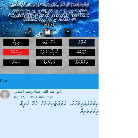
ހޯމް ޕޭޖް
ވީޑިއޯ
ބުލޮގް
ފޮތްތައް
އޯޑިއޯ މަދަހަ
މީޑިއާތައް
ޚަބަރު
ލިޔުންތައް
އޯޑިއޯތައް
Post
أبو عبد الله عبدالرحيم المدني
Jan 12, 2019
1 min read
އިބުރަތްތެރިވާހަކަ: އަވައްޓެރިންނަށް ހެޔޮ ޙަދީޘް
ޢިލްމުވެރިޔާ