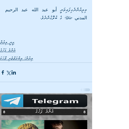
މިލިޔުންނެގިފައިވަނީ أبو عبد الله عبد الرحيم 
المدني | ގެ ބުލޮގުންނެވެ.
ދީނީ ލިޔުން
އެންމެ ފަހުގެ
ލިޔުން/ ޢިބްރަތްތެރި ވާހަކަ
އެންމެ ފަހުގެ