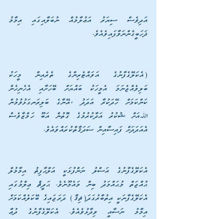
އަދިވެސް ސިޔަރު އަޢުލާމުއް ނުބަލާއިގައި އިމާމު 
ޛަހަބީގެންނަވާފައިވެއެވެ. 
(އެކަލޭގެފާނުގެ އަވައްޓެރިންގެ ތެރެއިން މީހަކު 
ބަލިވެއްޖެނަމަ އެމީހަކު ބައްޔަށް ބޭހަށާއި އެހެނިހެން 
ކަންކަމަށް ހޭދަކުރާ އަދަދު ،އޭނާގެ ބަލިރަނގަޅުވުމުން 
ﷲއަށް ޝުކުރު އަދާކުރުމުގެ ގޮތުން އަބޫ ހަމްޒާވެސް 
އެއަދަދަށް ފައިސާއިން ސަދަޤާތްކުރައްވައެވެ.
އެކަލޭގެފާނުގެ އަސްލު ނަންފުޅަކީ އަލްޙާފިޡު އިމާމުލް 
ޙުއްޖަތް މުޙައްމަދު ބިން މައެމޫނެވެ. ޙަދީޘް ޢިލްމުގައި 
އެކަލޭގެފާނަކީ އިތުބާރުގަދަ(ޘިޤާ) ދަރަޖައިގެ ބޭކަލެއްކަމަށް 
އިމާމު ނަސާއީ ވިދާޅުވެއެވެ. އެކަލޭގެފާނުގެ ދުޢާ 