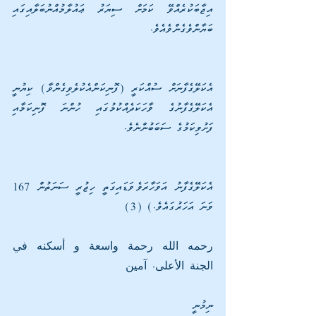
އިޖާބަކުރެއްވޭ ކަމަށް ސިޔަރު ޢައުލާމުއްނުބަލާއިގައި 
ބަޔާންވެގެންވެއެވެ. 
އެކަލޭގެފާނަށް ސުއްކަރީ (ފޮނިކަންއެކުލެވިގެންވާ) ކިޔުނީ 
އެކަލޭގެފާނުގެ ވާހަކަދެއްކުމުގައި ހުންނަ ފޮނިކަމާއި 
ފަށުވިކަމުގެ ސަބަބުންނެވެ. 
އެކަލޭގެފާނު އަވަހާރަވެވަޑައިގަތީ ހިޖުރީ ސަނަތުން 167 
ވަނަ އަހަރުގައެވެ.) (3)
رحمه الله رحمة واسعة و أسكنه في 
الجنة الأعلى. آمين
ނިމުނީ