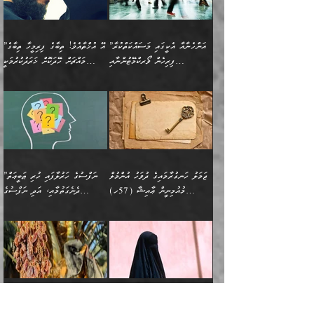
އަންޑަރސްޓޭންޑު
ރަސްކަލަކު، ﷲ އަށް
ހޯދަން މަސައްކަތްކުރުމާއި
ބޭރުވެއްޖެނަމަ, އެހިސާބުން
ދެފަހަރަކު ޙާޒިރުވީމެވެ. ދެން
ދައްކަންވެގެން، އަދި އޭނާއަކީ
ނުވެވޭނެއެވެ. ދެންފަހެ
އީމާންވެއްޖެ މީހުންގެ ތެރެއިން
ވަޒީފާ އަދާކުރުމުގެ ދަރަޖަ
ބުއްދިއަށް އަސަރުކުރެއެވެ.
އެއަށ
ﷲ ދެކެ ބިރުގަންނަ
އަންހެނާއަށް ބަލާއިރު ތިޔަ
މީހަކު އަތުޖެހިއްޖެނަމަ
ބޮޑުކޮށް މަތިކުރުމެވެ.
ޠަބީޢީ އާދައިގެ މިން ތެރޭގައި
”އަންހެނާއާ އެކީގައި މަސައްކަތްކުރާ
”އޭ އުޚްތާއެވެ! ތިބާގެ ފިރިމީހާ ތިބާގެ
ދެމީހުންގެ ގުޅުމަކީ އެކަކު
އެމީހަކު ޞަލީބަށް އެރުވުމަށް
ޚާއްޞަކޮށް ޑޮކްޓަރީކަމާއި
އެޞިފަތައް ހުރިނަމަ,
ފިރިހެން ވޯރކްމޭޓުންނާއި
މައްޗަށް ހޭދަކޮށް ޚަރަދުކުރުމަކީ
އަނެކަކުގެ ވިސްނުން ފަހުމްވެ
އަމުރުކުރަމުން ދިޔައެވެ. ދެން
އިންޖިނޭރުކަންފަދަ
އެޞިފަތަކަށް އަސަރުކުރުވާ،
ކްލާސްމޭޓުންނަކީ މަރެވެ.
ޢައިބެއް ނޫނެވެ.
ޅިޔަނުންނާއިމެދު ޙަދީޘްގައި
ހަމަ އެގޮތަށް ތިބާގެ
ދޭހަވުމަށްވުރެ މާ މަތީ
ﷲ އަށް އީމާންވާ މީހުންގެ
ވަޒީފާތަކެވެ. އެހެނީ ވަޒީފާ
އޭގެ މައްޗަށް ޙުކުމްކުރާ
އައިސްފައިވަނީ އެއީ މަރު
ބައްޕައާއި، ތިބާގެ ފިރިހެން
ގުޅުމެކެވެ. އެއީ އެކަކު
ތެރެއިން މީހަކު ގެނެވި
އަދާކުރުމުގެ ދަރަޖަ ބޮޑުކޮށް
އެއްޗަކީ ބުއްދިކަމުގައިވެއެވެ.
ކަމުގައިއެވެ. އައުލަވީ
ދަރިފުޅުވެސް ތިބާއަށް
އަނެކަކު ފުރިހަމަކޮށްދޭ
ޞަލީބަށް އެރުވުމަށް
މަތިކުރާ ޒުވާން އަންހެނާ
އެއީ ބުއްދީގައި ޢިލްމާއި،
ޤިޔާސުން އެޙަދީޘްގައި:
ޚަރަދުކޮށްދިނުން ޢައިބަކަށް
ގުޅުމެކެވެ. އެހެންކަމުން،
އަމުރުކުރިހިނދު އޭނާއަށް
ތަޖ
އަންހެނާ ވަޒީފާ އަދާކުރާ
ނުވެއެވެ. އެހުރިހާ
ތިބާގެ ވިސްނުމާއި ޚިޔާލާ
ބުނެވުނެވެ: "ވަޞިއްޔަތެއް
ތަނުގައި އުޅޭ، ފިރިހެނުން
އެންމެންވެސް މުދަލާއި ފައިސާ
އެއްގޮތްވެ ވިސްނޭ އަންހެނަކު
އޮތިއްޔާ ކުރާށެވެ." ދެން އޭނާ
ޖަމަލު ހަނގުރާމައިގެ ދުވަހު އުންމުލް
”ނަފްސުގެ ހަރުލާފައި ހުރި ޠަބީޢަތް
ހިމެނެއެވެ. އެއީ އެމީހުންގެ
އެއްކުރާ މަޤްޞަދެއްކަމުގައި
ހޯދަން ތިބާއަށް ޙާޖަތެއް
ބުނެފިއެވެ: "އަހަރެން
މުއުމިނީން ޢާއިޝާ (57ހ)
ދެނެގަތުމާއި، އަދި ނަފްސުގެ
ވޯރކްމޭޓު އަންހެނާގެ ގާތަށް
ބަލަނީ ތިބާއެވެ. އެގޮތުން
ނުވެއެވެ. ތިބާ ޙާޖަތް
ވަޞިއްޔަތް ކުރާނީ
ނިކުމެވަޑައިގަންނަވަން
އެދުންވެރިކަން ބުއްދިން ވަޒަންކުރުމަށް
”އަންހެނުން ޖިހާދުކުރަން
ނަފްސުގެ ޠަބީޢަތުގެ ހުރި
ވަދެއުޅުން ގިނަވެގެންވާ
ބައްޕަގެ ގާތުގައި: "ތިހާވަރަށް
ޤަޞްދުކުރެއްވިހިނދު އުންމުލް
އެއިން ކުރާ އަސަރު:
ޖެހިގެންވަނީ ތިބާގެ
ކޮންކަމަކަށްހެއްޔެވެ. އަހަރެން
ޖެހޭނެކަމަށްވާނަމަ ﷲ ގެ
ޞިފަތަކަކީ ކޮބައިކަން
ފިރިހެނުންނެވެ. ފަހެ އެމީހުންނީ
ބުރަކޮށް މަސައްކަތްކޮށް
މުއުމިނީން އުންމު ސަލަމާ (61ހ)
ވިސްނުމާއި ޚިޔާލާއެކު ތިބާ
ދުނިޔެއަށް ވެއްދުނީ އަހަރެންގެ
ރަސޫލާ صلى الله عليه
ނޭނގެނީސް، ނަފްސު
އެކަމަނާއަށް ލިޔުއްވިކަމަށް
ޅިޔަނުންނަށްވުރެ އެތައް
ދާއޮހޮރުވަނީ ކީއްވެހޭ"
ބަލައިގަންނަ އަންހެނަކު
ލަފައެއް ނެތިއެވެ. އެތަނުގ
وسلم ކަމަނާއަށް އެކަމަށް
ޝަހުވަތްތައް ނަގައިގަންނަ
ރިވާކުރެވެއެވެ:
ގޮތަކުން ނުރައްކާ ބޮޑު
އަހައިފިނަމަ އޭނާ ބުނާނީ
ހޯދުމެވެ. އެހެނ
ޢަހްދު ހިއްޕެވީހެވެ. ކަމަނާ
ގޮތް ވަޒަންކުރަން ބުއްދިއަށް
ބައެކެވެ. އެގޮތުން މަސައްކަތު
ތިމަންނާގެ ދަރިން
(ރަނގަޅު ސީދާ ގޮތުން)
ކުޅަދާނަނުވެއެވެ.
މާހައުލުގައި އުޅޭ ފިރިހެނުން،
އުފާކޮށްދިނުމަށެވެ. ފިރިމިހާގެ
”އަންހެނުން ޒީނަތްތެރިކަން ހާމަކޮށް
މުއުމިނާއާ ކަދުރު ރުއް ވައްތަރުވާ