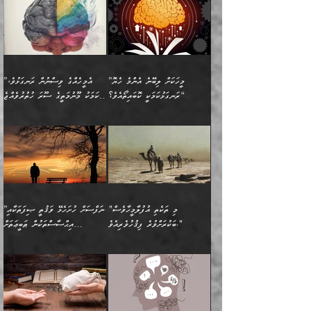
ބުއްދިއާއި ވިސްނުންތެރިކަން
ރޯދަ ހިފާއިރު މީނާވެސް
(148ހ) ކިޔާދެއްވިއެވެ:
އެމޮޅެތި ކަންކަމާ ގުޅުމެއް
ވިސްނުން ދިގު ނުކުރުންވެއެވެ.
ބުއްދިވެރިޔާގެ ބަސްތައް އެއީ
ސުވަރުގެއެވެ." 📖 ސުނަނު
އިތުރުކޮށްދޭނެ ކަމަކީ: އޭނާފަދަ
އެމީހުންނާއެކު ރޯދަހިފައެވެ.
”އަހަރެންގެ ބައްޕަގެ ޙިމާރެއް
ނުވެއެވެ. އެހެނީ ނަފްސަކީ
ކިތަންމެ މަދު
އަބީ ދާވޫދު 📖 ފަހެ ތިބާގެ
(އެހެން ބުއްދިވެރިންނާ)
އެމީހުން
ގެއްލުނެވެ. ދެން ބައްޕަ
ވަޒަންހަމަވާ އެއްޗެއް ނޫނެވެ.
ބަސްތަކެއްވިޔަސް އޭގެ ޤަދަރު
އަންހެން ދަރިން
ގާތްވުމާއި، އެއާ އިދިކޮޅު އިދ
ވިދާޅުވިއެވެ: ”ﷲ ތަޢާލާ
ނަފްސު ކަންކަން
ބޮޑުވެގެންވެއެވެ. އެއީ
ކައިވެނިކުރުވުމުގައި
އަހަރެންނަށް އޭތި އަނބުރާ
މަސްހުނިކޮށްލައެވެ. އެގޮތުން
ފާފަވެރިޔާގެ ކުރިމަތިލުން
ފަރުވާކުޑަކޮށް، ޢާއިލާއެއް
”މީހަކަށް ލިބޭނެ އެންމެ ހެޔޮ
”އެމީހެއްގެ ވިސްނުން ރަނގަޅުވެ،
ރައްދުކުރައްވައިފިނަމަ ފަހެ
މީހަކު ބުރު ސޫރަ ރީތި
ކިތަންމެ ކުޑަކަމެއްވިޔަސް
ބިނާކޮށް ކައިވެންޏެއް
ރަނގަޅުކަމަކީ ކޮބައިތޯއެވެ؟“
އެކަމަކު މޫނުމަތީގެ ސޫރަ ހުތުރުވެއްޖެ
އެކަލާނގެ ރުއްސަވާނޭ
ފުރިހަމަ، މުދާތައް
މީހާ,
އޭގެ މުޞީބާތް ބޮޑުވެގެންވާ
ޤާއިމުކުރުން ދޫކޮށްފައި
🪨 އިބްނުލް މުބާރަކު
☘️ އިބްނު ޙިއްބާނު
ޙަމްދުގެ ބަސްތަކަކުން
ތަނަވަސްވެ، އެކަމަކު އެއާއެކު
ގޮތަށެވެ. އަދި ބުއްދިވެރިކަމުގެ
ކިޔެވުމާއި އެހެން
(181ހ) އަށް ދެންނެވުނެވެ:
(354ހ) ވިދާޅުވިއެވެ:
އަހަރެން އެކަލާނގެއަށް
ޢަޤީދާއާއި ފިކުރު ފުރެދިގެންވާ
ތެރޭގައި: އެއްވެސް ކަ
މަޤްޞަދުތަކުގައި އެކުދިން
”މީހަކަށް ލިބޭނެ އެންމެ ހެޔޮ
”އެމީހެއްގެ ވިސްނުން
ޙަމްދުކުރާހުށީމެވެ.“ ދެން މާ
މީހަކަށް ވެދާނެއެވެ. ދެން
މަޝްޣޫލުކުރުވުމާމެދު ތިބާ
ރަނގަޅުކަމަކީ ކޮބައިތޯއެވެ؟“
ރަނގަޅުވެ، އެކަމަކު
ގިނައިރެއް ނުވެ އޭގެ
މިފަދަ މީހަކުގެ ރީތިކަމާއި
ނަމަނަމަ ސަމާލުވެ
ވިދާޅުވިއެވެ: ”އޭނާގެ
މޫނުމަތީގެ ސޫރަ ހުތުރުވެއްޖެ
އަސްދާނުގޮނޑިއާއި ލަގަނާއި
އޭނާގެ މޮޅެތި ތަކެއްޗަށްޓަކައި
ކިބައިގައިވާ ފުރާ ފުރިހަމަ
މީހާ, ފަހެ އޭނާގެ ނަފްސުގެ
އެކީގައި އޭތި ގެނެވުނެވެ.
ބެލުމަކީ: އޭނާގެ ޢަޤީދާއާއި
"މި ތަކެތި އުފުލާމީހާވެސް
”ނަފްސަށް ހުށަހެޅޭ ވަޤުތީ ޞިފަތަކާއި
ބުއްދިއެވެ.“ ދެންނެވުނެވެ:
(ބުއްދިއާއި ވިސްނުމުގެ)
ދެން އެކަލޭގެފާނު އެއަށް
ޤަބޫލުކުރާ ގޮތްތަކާއި
ބަކުރަށްވުރެ ފިޤުހުވެރިއެވެ."
އިޙްސާސްތަކުން ޠަބީޢަތަށް
”އެގޮތަށް ލިބިގެންނުވިނަމަ
ހެޔޮކަމުން އޭނާގެ މޫނުގެ
ސަވާރުވިއެވެ. އަދި އޭގެ
ފިކުރުވެސް ނަފްސަށް
އަސަރުކުރުން:
🔅 ބަކްރު ބްނު ޢަބްދި ﷲ
ނަފްސަށް ހުށަހެޅިގެން އަންނަ
ދެން ކޮން އެއްޗެއްތޯއެވެ؟“
ހުތުރުކަން ހަނދާން
މައްޗަށް ސީދާވިހިނދު، ހެދުން
ރަނގަޅުކޮށް ޖަރީކޮށްދޭ
އަލްމުޒަނީ (108ހ)
އެކި ވައްތަރުގެ
ވިދާޅުވިއެވެ: ”ރިވެތި ރަނގަޅު
ނައްތާލައެވެ. އަނެއްކޮޅުން
ބޮނޑިކޮށްލައްވާފައި، އުޑާއި
ކަމެކެވެ. އެއީ (ޙަޤީޤަތުގައި)
ކިޔާދެއްވިއެވެ: ”އަހަރެން
އިޙްސާސްތަކުގެ ބާރުމިން ހުރި
އަދަބެކެވެ.“ ދެންނެވުނެވެ:
އެމީހަކުގެ މޫނުމަތި ރީތިވެ،
ދިމާލަށް އިސްތަށިފުޅު
އެ ދެކަންތަކުގެ ދ
އެއްފަހަރަކު ގެއިން
މިންވަރަކުން އިންސާނާގެ
”އެކަން ނެތްނަމަ ދެން
އެކަމަކު ވިސްނުން ކޮށި