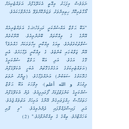
ނަމަވެސް މިފަހަރު މިއޮތީ އެކަލޭގެފާނު އަވައްޓެރިނަށް 
އޯގާތެރިކޮށް ހިތިމިންވަރު ވަޒަންކޮށްލެވޭ އެހެންވާހަކައެވެ.
"އަބޫ ޙަމްޒާ އައްސުއްކަރީ ރަޙިމަހުﷲގެ އަވައްޓެރިޔެއް 
އޭނާގެ ގެ ވިއްކާލަން ބޭނުންވިއެވެ. އޭނާކުރެން 
ސުވާލުކުރެވުނެވެ. ތިޔަގެ ވިއްކާނީ ކިހާވަރަކަށް ހެއްޔެވެ؟ 
އޭނާ ޖަވާބުގައި ބުންޏެވެ. ގެ ވިއްކާނީ ދެހާހަށެވެ. އެއީ 
ގޭގެ އަގެވެ. އަދި އަބޫ ޙަމްޒާ ސުއްކަރީގެ 
(އަވައްޓެރިކަމުގެ އަގެއްގެގޮތުން އެބަހީ އެކަލޭގެފާނު 
ހެޔޮކަމުގެ ސަބަބުން) އަނެއްދެހާހެވެ. (ދީނާރު ނުވަތަ 
ދިރުހަމް و الله أعلم). މިވާހަކަ އަބޫ ޙަމްޒާ 
ސުއްކަރީގެ ކަންފަތްޕުޅަށް ފޯރައިފިއެވެ. ދެން އެކަލޭގެފާނު 
ހަތަރުހާސް ހިއްޕަވައިގެން އޭނާގެ އަރިހަށް އަތުވެއްޖެއެވެ. 
އަދި ފައިސާދެއްވާފައި ދެންނެވިއެވެ. "މި ލާރި 
ބަހައްޓާށެވެ. ތިބާގެ ގެ ވިއްކާނުލާށެވެ." (2)