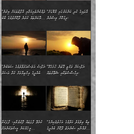
ނިކުމެގެންދަނިކޮށް އެއްޗެހި
ޠަބީޢަތަށް އަސަރުކުރެއެވެ...
ކޮންކަމެއްތޯއެވެ؟“
ވެއްޖެނަމަ, އޭނާގެ ނަފްސުގެ
އުފުލުމުގެ މަސައްކަތްކުރާ
ދެން އެއަށްފަހު އެ ޠަބީޢަތުން
ވިދާޅުވިއެވެ: ”އޭނާ
އުނިކަމާހުރެ މޫނުމަތީގެ ހުރި
”އާދައިގެ ކުދި ކަންކަމުގައި މާބޮޑަށް
”ދެއްކުންތެރިކަމާއި އާފާތްތަކަށް ބިރުން
މީހަކާ ދިމާވިއެވެ. އޭނާގެ
ބުއްދިއަށް އަސަރުކުރެއެވެ...
މަޝްވަރާއަށް އަހާނޭ ރަނގަޅު
ރީތިކަން ދާހުއްޓެވެ.
ދިގުކޮށް ވިސްނުން:
ހެޔޮކަންތައް ކުރުން ދޫކޮށްލުމުގެ ބާބު
ސާމާނު އޭރު
މިއަސަރުކުރުމުގެ އަޞްލުގެ
ޞާލިޙު އަޚެކެވެ.“
އެހެންކަމުން ވިސްނުންތެރި
ބަޔާންކުރުން:
އެކަމެއްގައި އެހާ ދިގުކޮށް
🌴 އިބްނުލް ޖައުޒީ
އުފުލަމުންދިޔައެވެ. އޭރު އޭނާ
ފެށުން އައި ގޮތަކީ:
ދެންނެވުނެވެ: ”އެގޮތަށް
މީހާގެ އަތުގައި އެއްޗެއް
ވިސްނުން ޙައްޤުނުވާ
(597ހ) ވިދާޅުވިއެވެ:
ކިޔަމުންދިޔައެވެ: «الْحَمْدُ
ޞައްޙަކޮށްވާ ޠަބީޢަތެއް
ނެތްނަމަ ދެން
ނެތަސް ކަންބޮޑުވެ
ކަންކަމުގައި މާބޮޑަށް
”ދެއްކުންތެރިކަމާއި
لِله، أسْتَغْفِرُ الله»
ބަދަލުކޮށްލާ ގޮތަށް އައި
ކޮންކަމެއްތޯއެވެ؟“
ހިތާމަކުރުމެއް ނެތެވެ. އެހެނީ
ވިސްނުމަކީ ބައްޔެކެވެ.
އާފާތްތަކަށް ބިރުން
އެވެ. އެއަށްވުރެ އިތުރަށް
ލޯބިވާކަހަލަ އިޙްސާސެކެވެ.
ވިދާޅުވިއެވެ: ”ދިގުކޮށް
ބުއްދިވެރިޔާއަށް ތަނ
ފަހަރެއްގައި މިހެންވަނީ
ހެޔޮކަންތައް ކުރުން
އެއްޗެއް ނުކިޔައެވެ. ދެން
ދެން އެ ޠަބީޢަތުން ބުއްދިއަށް
މުހިއްމު ކަންކަމާއި އަދި
ދޫކޮށްލުމުގެ ބާބު
އޭނާ ވަކިތަނަކަށް ދިޔައެވެ.
އަސަރުކުރީއެވެ. ޝަރީޢަތުގައި
”ނަފްސަށް ވަޤުތީ ގޮތުން ހުށަހެޅޭ
”ނަފްސު އަވަސްއަރުވާލުމުގެ ސަބަބުން
މުހިއްމު ނޫންކަންކަމާމެދުވެސް
ބަޔާންކުރުން: ދަންނާށެވެ!
ދެން އޭނާގެ ބުރަކަށީގައި ހުރި
ލޯބިވެވޭކަހަލަ އިޙްސާސްތައް
އިޙްސާސްތަކާއި ޝުޢޫރުތައް:
ބުއްދީގެ އިޚްތިޔާރަށް ކުރާ އަސަރު.
މާބޮޑަށް ސަމާލުވެގެން
މީސްތަކުންގެ ތެރޭގައި،
ސާމާނުތައް ބަހައްޓަންދެން
ގެނައުން މަނައެއް ނުކުރެއެވެ.
ނަފްސަށް ބައިވަރު ވަޤުތީ
ބައެއް ނަފްސުތަކުގެ
ހުށިޔާރުވެގެން އުޅޭ ބައެއް
ދެއްކުންތެރިއަކަށް ވެދާނޭކަމަށް
އަހަރެން ހުރީމެވެ. ދެން
މިސާލަކަށް ބެލުމުގެ
ޞިފަތަކާއި އިޙްސާސްތައް
ޠަބީޢަތުގައި
ނަފްސުތަކުގެ ސަބަބުން
ބިރުން ހެޔޮ ޢަމަލުކުރުން
ބުނެފީމެވެ: "މި ނޫން އެއްޗެއް
ލައްޒަތެވެ. އެކަމަކު
ލިބިގެންވެއެވެ. އެއީ
އަވަސްއަރުވާލުންވެއެވެ. ދެން
ބުއްދިއަށް ކުރާ
ދޫކޮށްލާ މީހުންވެއެވެ. އެއީ
ކިޔަން ތިބާއަށް ރަނގަޅަށް ނ
ޝަރީޢަތުން އެއ
ނަފްސުގައި ހިފެހެއްޓިގެންވާ
ކުޑަ ވަޤުތުކޮޅެއްގެ ތެރޭގައި
އަސަރުންކަމުގައި ވެދާނެއެވެ.
ގޯހެކެވެ. އަދި ޝައިޠާނާއަށް
ލާޒިމް ޠަބީޢަތުގެ ތެރޭގައިވާ
ބުއްދި ލައްވާ ނުރައްކާތެރި
އެފަދަ ކަންކަމާމެދު ވިސްނާ
ވެވޭ އެއްބަސްވުމެކެވެ.
ކަންކަމެއް ނޫނެވެ. ނަމަވެސް
ޤަރާރުތައް ނިންމާ،
ފިކުރުކުރުން މާބޮޑަށް
އެކަމަކު އޭގައި އަހަރުމެން
”ތިބާ ޢިލްމުލް ކަލާމްގެ އަހުލުވެރިންގެ
ކުރެވޭ ފާފަތައް ފޮރުވުމާއި، ފާފަކުރާ
އެއީ ހުށަހެޅި ލައިގަންނަ
އިޚްތިޔާރުކުރަން އެނަފްސު
ދިގުލައިފިނަމަ, ފުރިހަމަ ކުރުން
ތަފްޞީލުކޮށް ބުނަމެވެ.
(ޤުރްއާނާއި ސުންނަތް ދޫކޮށް ބުއްދީގެ
މީހެއްކަން މީސްތަކުންނަށް
ކަންކަމެވެ. މިސާލަކަށް:
ބޭނުންވެއެވެ. ދެން ނަފްސަށް