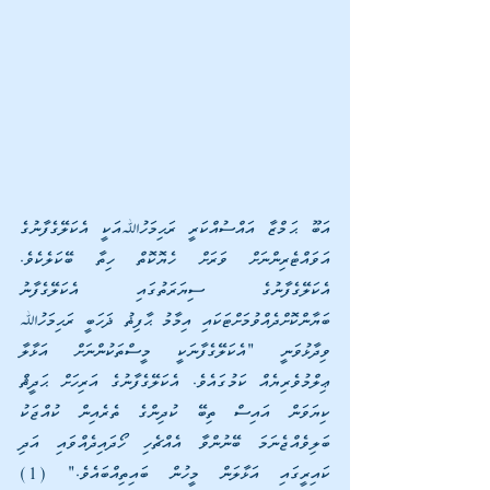
އަބޫ ޙަމްޒާ އައްސުއްކަރީ ރަޙިމަހުﷲއަކީ އެކަލޭގެފާނުގެ 
އަވައްޓެރިންނަށް ވަރަށް ހެޔޮކޮތް ހިތާ ބޭކަލެކެވެ. 
އެކަލޭގެފާނުގެ ސިޔަރަތުގައި އެކަލޭގެފާނު 
ބަޔާންކޮށްދެއްވުމަށްޓަކައި އިމާމު ޙާފިޡު ޛަހަބީ ރަޙިމަހުﷲ 
ވިދާޅުވަނީ "އެކަލޭގެފާނަކީ މީސްތަކުންނަށް އަޅާލާ 
ޢިލްމުވެރިޔެއް ކަމުގައެވެ. އެކަލޭގެފާނުގެ އަރިހަށް ޙަދީޘް 
ކިޔަވަން އައިސް ތިބޭ ކުދިންގެ ތެރެއިން ކުއްޖަކު 
ބަލިވެއްޖެނަމަ ބޭނުންވާ އެއްޗެހި ހޯދައިދެއްވައި އަދި 
ކައިރީގައި އަޅާލަން މީހުން ބައިތިއްބައެވެ." (1) 