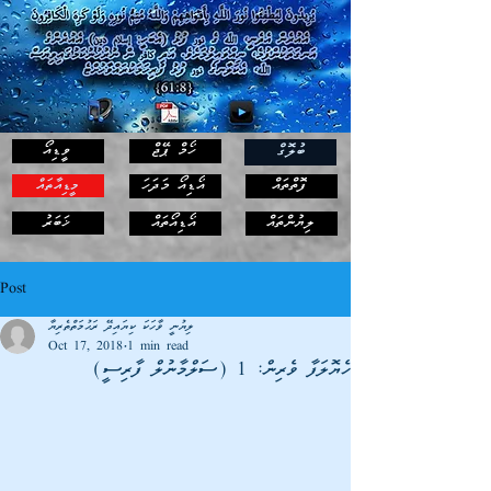
ހޯމް ޕޭޖް
ވީޑިއޯ
ބުލޮގް
ފޮތްތައް
އޯޑިއޯ މަދަހަ
މީޑިއާތައް
ޚަބަރު
ލިޔުންތައް
އޯޑިއޯތައް
Post
ލިޔުނީ ވާހަކަ ކިޔައިދޭ ރަޙުމަތްތެރިޔާ
Oct 17, 2018
1 min read
ހެޔޮލަފާ ވެރިން: 1 (ސަލްމާނުލް ފާރިސީ)