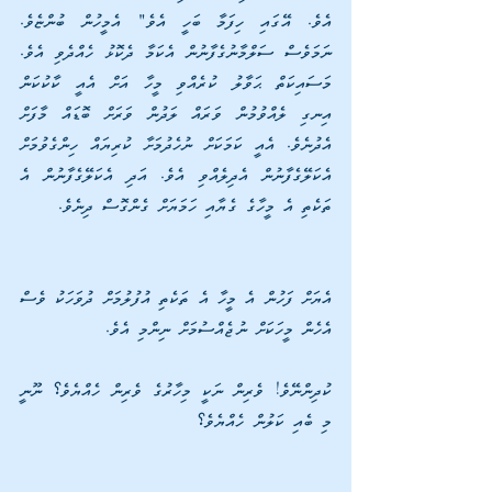
އެވެ. އޭގައި ހިފަމާ ބަހީ އެވެ" އެމީހުން ބުންޏެވެ. 
ނަމަވެސް ސަލްމާނުގެފާނުން އެކަމާ ދެކޮޅު ހެއްދެވި އެވެ. 
މަސައިކަތް ޙަވާލު ކުރެއްވި މީހާ އަށް އެއީ ކާކުކަން 
އިނގި ލެއްވުމުން ވަރައް ލަދުން ވަރަށް ބޮޑައް މާފަށް 
އެދުނެވެ. އެއީ ކަމަކަށް ނުހެދުމަށާ ކުރިޔައް ހިންގެވުމަށް 
އެކަލޭގެފާނުން އެދިލެއްވި އެވެ. އަދި އެކަލޭގެފާނުން އެ 
ތަކެތި އެ މީހާގެ ގެޔާއި ހަމަޔަށް ގެންގޮސް ދިނެވެ.
އެޔަށް ފަހުން އެ މީހާ އެ ތަކެތި އުފުލުމަށް ދުވަހަކު ވެސް 
އެހެން މީހަކަށް ނުޖެއްސުމަށް ނިންމި އެވެ.
ކުދިންނޭވެ! ވެރިން ނަކީ މިހާރުގެ ވެރިން ހެއްޔެވެ؟ ނޫނީ 
މި ބެއި ކަލުން ހެއްޔެވެ؟