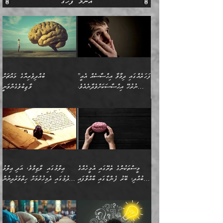
އެންމެ ފަހުގެ
”ފަހަރެއްގައި ދިމާވާ އިޙްސާސެއް އެއީ
ބުއްދިވެރިޔާގެ މައްޗަށް
ނުރުހޭ އިޙްސާސަކަށްވެދާނެއެވެ.
ވާޖިބުވެގެންވަނީ
މިސާލަކަށް ކަމަކާމެދު ބިރުގަތުމެވެ.
”ފަހަރެއްގައި ދިމާވާ
⭐ އިބްނު ޙިއްބާނު (354ހ)
އިޙްސާސެއް އެއީ ނުރުހޭ
ވިދާޅުވިއެވެ: ”ބުއްދިވެރިޔާގެ
އިޙްސާސަކަށްވެދާނެއެވެ.
މައްޗަށް ވާޖިބުވެގެންވަނީ: މި
މިސާލަކަށް ކަމަކާމެދު
ދުނިޔޭގެ ކަންކަމުން އޭނާގެ
ބިރުގަތުމެވެ. ދެން
ޢިލްމު ގަޑުބަޑުކޮށްލާނޭ
އެއިޙްސާސް
ކަންކަމުން އެއްކިބާވުމެވެ. އެއީ
މީސްތަކުންގެ ތެރޭގައި އެމީހެއްގެ
ޢިލްމުގައި ލާޒިމްވެ، އަދި ޢިލްމު
ވަރުގަދަވެގެންވާނަމަ؛
އޭނާއަށް ކުޅަދާނަވީ ވަރަކަށް
ބުއްދި، ބޭރު ފެންޑާގައި ބާއްވާފައި
ހޯދުމުގައި ދެމިހުރުމަށް ހިތްވަރުދިނުން
އެކަމަކާމެދު ނަފުރަތްތެރިވެ،
ޢަމަލުކުރުމުގައި ހުންނާނޭކަމަށް
އޮންނަ މީހުންވެއެވެ.
ބަޔާންކުރުން:
💥 ޝުޢުބާ ބްނުލް ޙައްޖާޖު
🔥އިބްނު ޙިއްބާނު (354ހ)
އަދި އެކަންކުރި މީހަކަށްވެސް
އޮންނަ ޤަޞްދާ އެކުގައިއެވެ.
(160ހ) ވިދާޅުވިއެވެ:
ވިދާޅުވިއެވެ: ”ޢިލްމުގައި
ނަފުރަތުކުރުން
ކޮންމެ ދުއިސައްތަ ޙަދީޘަކުން
”މީސްތަކުންގެ ތެރޭގައި
ލާޒިމްވެ، އަދި ޢިލްމު
މެދުވެރިކުރުވައެވެ. އެއީ
ފަސް ޙަދީޘަށް