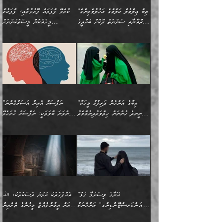
ކަންކަމެއް ނޫނެވެ. ނަމަވެސް
ޤަރާރުތައް ނިންމާ،
ފިކުރުކުރުން މާބޮޑަށް
އެކަމަކު އޭގައި އަހަރުމެން
”ތިބާ ޢިލްމުލް ކަލާމްގެ އަހުލުވެރިންގެ
ކުރެވޭ ފާފަތައް ފޮރުވުމާއި، ފާފަކުރާ
އެއީ ހުށަހެޅި ލައިގަންނަ
އިޚްތިޔާރުކުރަން އެނަފްސު
ދިގުލައިފިނަމަ, ފުރިހަމަ ކުރުން
ތަފްޞީލުކޮށް ބުނަމެވެ.
(ޤުރްއާނާއި ސުންނަތް ދޫކޮށް ބުއްދީގެ
މީހެއްކަން މީސްތަކުންނަށް
ކަންކަމެވެ. މިސާލަކަށް:
ބޭނުންވެއެވެ. ދެން ނަފްސަށް
ޙައްޤުވާ ކަންކަން
ހެޔޮކަންތައް ބެހިގެންދަނީ:
ޙުއްޖަތްތަކާއި ވިސްނުންތައް
އެނގިގެންވުމަށް ނުރުހުންވުމާއި،
އަބޫ ޢުމަރު އަޙްމަދު ބްނު
🌴 އިބްނުލް ޖައުޒީ
ހިތާމަޔާއި އުފަލާއި،
އޭގެ އަވަސްއަރުވާލުމާއި،
ބޭނުންކޮށްގެން ދީނުގެ ކަންކަމުގައި
މީސްތަކުން އޭނާ ނުބައިކޮށްފައި
ފުރިހަމަކުރުން މަނާކުރާ
🔹ސީދާ އެކަމުގައި
މުޙައްމަދު އަލްމާލިކީ
(597ހ) ވިދާޅުވިއެވެ:
ކަންބޮޑުވުމާއި
އަނެއްކޮޅުން ބުއްދި
ވާހަކަދައްކާ މީހުންގެ) މަޖްލިސްތަކަށް
އެއްޗެހިކިޔުމަށް ނުރުހުންވުން
ކަމެއްކަމުގައި:
(ދުނިޔަވީ) ލައްޒަތެއް ނެތް
(429ހ)، ބަޣުދާދުން
”ކުރެވޭ ފާފަތައް ފޮރުވުމާއި،
ޙާޒިރުވިންހެއްޔެވެ؟“
ހުއްދަވެގެންވާކަން ބަޔާންކުރުން:
ހިތްފަސޭހަވުމާއި،
މަޝްޣޫލުކޮށްލާފަދަ އެހެރަ
ރައްކާތެރިކަމުގެ ފިޔަވަޅުތައް
ކަންކަމެވެ. މިސާލަކަށް
ޤައިރަވާނުގެ ރަށަށް އައިހިނދު
ފާފަކުރާ މީހެއްކަން
ބިރުވެރިކަމާއި އަމާންކަމުގެ
އިޙްސާސްތަކާއި ޝުޢޫރުތައް
އެޅުމާއި، ދިމާވެދާނޭ ގޮތ
ނަމާދާއި، ރޯދައާއި، ޙައްޖާއި،
އަބޫ މުޙައްމަދު އިބްނު އަބީ
މީސްތަކުންނަށް
އިޙްސާސާއި، މޮޅިވެރިކަމާއި
ޖަމަޢަވެއްޖެނަމަ, އެހިނދުން
ހަ
ޒައިދު އަލްޤައިރަވާނީ
އެނގިގެންވުމަށް
ހިތްހަމަޖެހުމާއި އެނޫންވެސް
ނުބައި ރައުޔު، އަދި ފަހުން
”ތިބާގެ އަންހެން ދަރިފުޅު މީހަކާ
”ނަފްސަށް އެއިން އަސަރުގެންނަ
(386ހ) އެކަލޭގެފާނާ
ނުރުހުންވުމާއި، މީސްތަކުން
ގިނަ ކަންކަމެވެ. މި
ހިތާމަކުރާނޭ ކަންކަން ބުއްދިން
ނީނދެ ހުންނަން ހިތްވަރުދިނުމާމެދު
ތިންވަނަ ބާވަތަކީ: ނަފްސަށް ހުށަހެޅޭ
ވާހަކަދައްކަވަމުން
އޭނާ ނުބައިކޮށްފައި
ޞިފަތަކުން ކަމެއް ނަފްސުގައި
އިޚްތިޔާރުކުރެއެވެ. އަދި
ތިބާ ހުށިޔާރުވެ ޚަބަރުދާރުވާށެވެ!
ކަންކަމެވެ. (ޝުޢޫރުތަކާއި
އެގޮތަށް ތިމަންނާ ހިތްވަރުދެނީ
އެގޮތުން ނަފްސުގެ
އެއްސެވިއެވެ: ”ތިބާ ޢިލްމުލް
އެއްޗެހިކިޔުމަށް ނުރުހުންވުން
އިޙްސާސްތަކެވެ.)
އަބަދުމެ ހަރުލައިގެން
ފަހަރެއްގައި އެފަދަ ބުއްދިއެއް
ކިހިނެއްހެއްޔެވެ؟ އެކަމަށް
ޠަބީޢަތުގައި ލޯބިވުމާއި
ކަލާމްގެ އަހުލުވެރިންގެ
ހުއްދަވެގެންވާކަން
ދާއިމަކަށް ނުހުރެއެވެ. އެކަމަކު
ބަލިކަށިވެ ގަމާރުވެ
ހިތްވަރުދޭން ބޭނުންކުރާ
ނުރުހުންވުމާއި، އުފާވުމާއި
(ޤުރްއާނާއި ސުންނަތް ދޫކޮށް
ބަޔާންކުރުން: ކުރެވޭ ނުބައި
އެކަންކަން ލައިގަނެފައި
ކޮސްވެގެންވާ ކަމަށް ތުހުމަތުވެ
ފެތުރިގެންވާ ފަސް ގޮތެއް
ދެރަވުންވެއެވެ. މިއީ
ބުއްދީގެ ޙުއްޖަތްތަކާއި
ކަންތައް ފޮރުވާ
އަނެއްކާ ފިލ
އަހަރެން ތިބާއަށް ކިޔާދޭނަމެވެ.
ނަފްސުތަކުގައިވާ ޠަބީޢީ
ވިސްނުންތައް ބޭނުންކޮށްގެން
ވަންހަނާކުރުމަކީ
ތިބާގެ އަންހެން ދަރިފުޅަށް
ޞިފަތަކެކެވެ. ނަމަވެސް
ދީނުގެ ކަންކަމުގައި
ދެއްކުންތެރިކަމެއްކަމުގައި
”އޭނާގެ ވިސްނުމާ ގުޅޭ
އެއްފަހަރަކު އުޅުނު ރަސްކަލަކު، ﷲ
އަދި އެކުއްޖާގެ
އެކަންކަން އިންސާނާއަށް
ވާހަކަދައްކާ މީހުންގެ)
ހީކުރާ މީހަކު ހީކޮށްފާނެއެވެ.
"އަންޑަރސްޓޭންޑިންގ" އަންހެނަކު
އަށް އީމާންވެއްޖެ މީހުންގެ ތެރެއިން
މުސްތަޤްބަލަށް އެކަމުގެ
ޖެހޭހިނދު އެއީ ވަޤުތީ ގޮތުން
މަޖްލިސްތަކަށް
އެކަންވަނީ އެހެންނެއް ނޫނެވެ.
ހޯދަން ވަރުބަލިވެގެން އުޅެއެވެ.
މީހަކު އަތުޖެހިއްޖެނަމަ އެމީހަކު
އޭ އަޚާއެވެ! ތިބާއާ އެއްފަދަ
🌴 ހިޝާމު ބްނު އިސްމާޢީލު