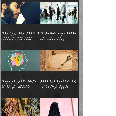
ނުރައްކާ ނޭނގިހުރެވެސް ތިބާ
ހުށަހެޅޭ ޞިފަތަކަކަށްވެއެވެ.
ޞަލީބަށް އެރުވުމަށް އަމުރުކުރަމުން
ޙާޒިރުވިންހެއްޔެވެ؟“ އަބޫ
މަނާވެގެންވާކަމަކީ
ފިރިހެނަކާ މެނުވީ ތިބާގެ
(217ހ) ކިޔާދެއްވިއެވެ:
އެކަމަށް ވެއްޓިފައި
ދެން އޭގެ ޠަބީޢީ
ދިޔައެވެ.
ޢުމަރު ވިދާޅުވިއެވެ:
އިންސާނާއަކީ ވަރަޢަވެރި
ވިސްނުމާ އެއްގޮތްވެ
”އެއްފަހަރަކު އުޅުނު
ވެދާނެއެވެ: 1- އާމްދަނީ
މިންގަނޑަށްވުރެ އެޞިފަތައް
”އާނއެކެވެ. އަހަރެން
މީހެއްކަމުގައި މީހުންނަށް
އަންޑަރސްޓޭންޑު
ރަސްކަލަކު، ﷲ އަށް
ހޯދަން މަސައްކަތްކުރުމާއި
ބޭރުވެއްޖެނަމަ, އެހިސާބުން
ދެފަހަރަކު ޙާޒިރުވީމެވެ. ދެން
ދައްކަންވެގެން، އަދި އޭނާއަކީ
ނުވެވޭނެއެވެ. ދެންފަހެ
އީމާންވެއްޖެ މީހުންގެ ތެރެއިން
ވަޒީފާ އަދާކުރުމުގެ ދަރަޖަ
ބުއްދިއަށް އަސަރުކުރެއެވެ.
އެއަށ
ﷲ ދެކެ ބިރުގަންނަ
އަންހެނާއަށް ބަލާއިރު ތިޔަ
މީހަކު އަތުޖެހިއްޖެނަމަ
ބޮޑުކޮށް މަތިކުރުމެވެ.
ޠަބީޢީ އާދައިގެ މިން ތެރޭގައި
”އަންހެނާއާ އެކީގައި މަސައްކަތްކުރާ
”އޭ އުޚްތާއެވެ! ތިބާގެ ފިރިމީހާ ތިބާގެ
ދެމީހުންގެ ގުޅުމަކީ އެކަކު
އެމީހަކު ޞަލީބަށް އެރުވުމަށް
ޚާއްޞަކޮށް ޑޮކްޓަރީކަމާއި
އެޞިފަތައް ހުރިނަމަ,
ފިރިހެން ވޯރކްމޭޓުންނާއި
މައްޗަށް ހޭދަކޮށް ޚަރަދުކުރުމަކީ
އަނެކަކުގެ ވިސްނުން ފަހުމްވެ
އަމުރުކުރަމުން ދިޔައެވެ. ދެން
އިންޖިނޭރުކަންފަދަ
އެޞިފަތަކަށް އަސަރުކުރުވާ،
ކްލާސްމޭޓުންނަކީ މަރެވެ.
ޢައިބެއް ނޫނެވެ.
ޅިޔަނުންނާއިމެދު ޙަދީޘްގައި
ހަމަ އެގޮތަށް ތިބާގެ
ދޭހަވުމަށްވުރެ މާ މަތީ
ﷲ އަށް އީމާންވާ މީހުންގެ
ވަޒީފާތަކެވެ. އެހެނީ ވަޒީފާ
އޭގެ މައްޗަށް ޙުކުމްކުރާ
އައިސްފައިވަނީ އެއީ މަރު
ބައްޕައާއި، ތިބާގެ ފިރިހެން
ގުޅުމެކެވެ. އެއީ އެކަކު
ތެރެއިން މީހަކު ގެނެވި
އަދާކުރުމުގެ ދަރަޖަ ބޮޑުކޮށް
އެއްޗަކީ ބުއްދިކަމުގައިވެއެވެ.
ކަމުގައިއެވެ. އައުލަވީ
ދަރިފުޅުވެސް ތިބާއަށް
އަނެކަކު ފުރިހަމަކޮށްދޭ
ޞަލީބަށް އެރުވުމަށް
މަތިކުރާ ޒުވާން އަންހެނާ
އެއީ ބުއްދީގައި ޢިލްމާއި،
ޤިޔާސުން އެޙަދީޘްގައި:
ޚަރަދުކޮށްދިނުން ޢައިބަކަށް
ގުޅުމެކެވެ. އެހެންކަމުން،
އަމުރުކުރިހިނދު އޭނާއަށް
ތަޖ
އަންހެނާ ވަޒީފާ އަދާކުރާ
ނުވެއެވެ. އެހުރިހާ
ތިބާގެ ވިސްނުމާއި ޚިޔާލާ
ބުނެވުނެވެ: "ވަޞިއްޔަތެއް
ތަނުގައި އުޅޭ، ފިރިހެނުން
އެންމެންވެސް މުދަލާއި ފައިސާ
އެއްގޮތްވެ ވިސްނޭ އަންހެނަކު
އޮތިއްޔާ ކުރާށެވެ." ދެން އޭނާ
ޖަމަލު ހަނގުރާމައިގެ ދުވަހު އުންމުލް
”ނަފްސުގެ ހަރުލާފައި ހުރި ޠަބީޢަތް
ހިމެނެއެވެ. އެއީ އެމީހުންގެ
އެއްކުރާ މަޤްޞަދެއްކަމުގައި
ހޯދަން ތިބާއަށް ޙާޖަތެއް
ބުނެފިއެވެ: "އަހަރެން
މުއުމިނީން ޢާއިޝާ (57ހ)
ދެނެގަތުމާއި، އަދި ނަފްސުގެ
ވޯރކްމޭޓު އަންހެނާގެ ގާތަށް
ބަލަނީ ތިބާއެވެ. އެގޮތުން
ނުވެއެވެ. ތިބާ ޙާޖަތް
ވަޞިއްޔަތް ކުރާނީ
ނިކުމެވަޑައިގަންނަވަން
އެދުންވެރިކަން ބުއްދިން ވަޒަންކުރުމަށް
”އަންހެނުން ޖިހާދުކުރަން
ނަފްސުގެ ޠަބީޢަތުގެ ހުރި
ވަދެއުޅުން ގިނަވެގެންވާ
ބައްޕަގެ ގާތުގައި: "ތިހާވަރަށް
ޤަޞްދުކުރެއްވިހިނދު އުންމުލް
އެއިން ކުރާ އަސަރު:
ޖެހިގެންވަނީ ތިބާގެ
ކޮންކަމަކަށްހެއްޔެވެ. އަހަރެން
ޖެހޭނެކަމަށްވާނަމަ ﷲ ގެ
ޞިފަތަކަކީ ކޮބައިކަން
ފިރިހެނުންނެވެ. ފަހެ އެމީހުންނީ
ބުރަކޮށް މަސައްކަތްކޮށް
މުއުމިނީން އުންމު ސަލަމާ (61ހ)
ވިސްނުމާއި ޚިޔާލާއެކު ތިބާ
ދުނިޔެއަށް ވެއްދުނީ އަހަރެންގެ
ރަސޫލާ صلى الله عليه
ނޭނގެނީސް، ނަފްސު
އެކަމަނާއަށް ލިޔުއްވިކަމަށް
ޅިޔަނުންނަށްވުރެ އެތައް
ދާއޮހޮރުވަނީ ކީއްވެހޭ"
ބަލައިގަންނަ އަންހެނަކު
ލަފައެއް ނެތިއެވެ. އެތަނުގ
وسلم ކަމަނާއަށް އެކަމަށް
ޝަހުވަތްތައް ނަގައިގަންނަ
ރިވާކުރެވެއެވެ:
ގޮތަކުން ނުރައްކާ ބޮޑު
އަހައިފިނަމަ އޭނާ ބުނާނީ