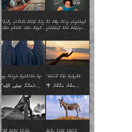
އެމީހެއްގެ ބުއްދި، ބޭރު
ހޯދުމުގައި ދެމިހުރުމަށް
ފިޠުރީގޮތުން ޠަބީޢަތް އެކަމަށް
ޢަމަލުކުރެވުނަސް، އޭރުން
ފެންޑާގައި ބާއްވާފައި އޮންނަ
ހިތްވަރުދިނުން ބަޔާންކުރުން:
ލެނބިގެންވިޔަސްމެއެވެ.
ޢިލްމުގެ ޒަކާތް
މީހުންވެއެވެ. އަނެއްބަޔަކުގެ
ބުއްދިވެރިޔާގެ މައްޗަށް
މިސާލަކަށް އަންހެނާ
އަދާކުރިފަދައިން އޭނާވެއެވެ.
ދުނިޔެމަތީގައި މީހަކަށް ލިބޭނެ ހެޔޮ
”މީހުން ފެނުމުން އަޅުކަމުގައި ހީވާގިވެ
ބުއްދި އެމީހުންނާ
ވާޖިބުވެގެންވަނީ: އޭނާގެ
ފިރިހެނާއަށް ލެނބެއެވެ. ދެން
ދެންފަހެ އެމީހަކު އެއްކޮށް
ޞިފަތަކުން އެންމެ ފުރަތަމަކަމަކީ
މުރާލިވުން ޞައްޙަ ކަންކަމާއި ޞައްޙަ
އެކުގައިވެއެވެ. އަނެއްބަޔަކުގެ
ސިއްރިއްޔާތު އިޞްލާޙުކޮށް
ފިރިހެނާއާމެދު ނުރުހުންވެ
ޖަމަޢަކުރި ޢިލްމަށް
ބުއްދިވެރިކަމެވެ.
ނުވާ ކަންކަން ބަޔާންކުރުން:
🪴 އިބްނު ޙިއްބާނު
🔥އިބްނުލް ޖައުޒީ (597ހ)
ބުއްދިއެއް ނުވެއެވެ. ދެންފަހެ
ނިމުމަށްފަހު ދެން އެއާ
ނަފުރަތްތެރިވާ ކަހަލަ ކަމެއް
ޢަމަލުކުރަން އެމީހަކު
(354ހ) ވިދާޅުވިއެވެ:
ވިދާޅުވިއެވެ: ”މީހުން ފެނުމުން
އެމީހެއްގެ ބުއްދި އެމީހަކާ
ވިއްދައިގެން ޢިލްމު ހޯދަން
އަންހެނާއަށް ދިމާވެ ވަރުގަދަ
ނުކުޅެދުމަކުން އަދި އެ ޢިލްމު
"ދުނިޔެމަތީގައި މީހަކަށް
އަޅުކަމުގައި ހީވާގިވެ
އެކުގައިވާ މީހަކީ: އެމީހަކު
އުޅެ އަދި އެކަމުގައި
އިޙްސާސެއް އޭނާއަށް
ޙިފްޡުކޮށް
ލިބޭނެ ހެޔޮ ޞިފަތަކުން
މުރާލިވުން ޞައްޙަ ކަންކަމާއި
ވާހަކަދެއްކުމުގެ ކުރިން
ދެމިހުރުމެވެ. އެހެނީ ދުނިޔޭގެ
އާދެއެވެ. އަދި އެއާއެކު
އެންމެ ފުރަތަމަކަމަކީ
ޞައްޙަ ނުވާ ކަންކަން
އެމީހަކުގެ ފުށުން އެ ނިކުންނަ
ސަބަބުތަކުން އެއްވެސް
އެއަންހެނ
ބުއްދިވެރިކަމެވެ. އަދި އެއީ
ބަޔާންކުރުން: މީހަކު
އެއްޗެއް ފެންނަ މީހާއެވެ.
ސަބަބަކަށް ސާފުކޮށް
”ބުއްދިވެރިޔާ ދައްކާ ވާހަކަތައް،
ތިން އަންހެންދަރިން އެމީހަކަށް ލިބި:
ﷲ ތަޢާލާ އެކަލާނގެ
ރޭއަޅުކަންކުރާ ބަޔަކާއެކުގައި
ދެންފަހެ އެމީހަކުގެ ބުއްދި
ރަނގަޅަށް ވާޞިލުވެވޭހުށީ
🌴 އިބްނު ޙިއްބާނު
”ނަބިއްޔާ صلى الله
އަޅުތަކުންނަށް ދެއްވި އެންމެ
ރޭގަނޑު ހޭދަކޮށްފާނެއެވެ.
ބޭރު ފެންޑާގައި އޮންނަ
އެކަމުގައި ޢިލްމު ސާފުކޮށް
(354ހ) ވިދާޅުވިއެވެ:
عليه وسلم
ހެޔޮ ރަނގަޅު ކަންތަކުންވާ
ދެން އެމީހުން ރޭގަނޑުގެ ގިނަ
މީހަކީ: ވާހަކަތަކެއް ދައްކާފައި
ޚާލިޞްވެގެންނެވެ. އަދި
”ބުއްދިވެރިޔާ ދައްކާ
ޙަދީޘްކުރެއްވިކަމަށް
ކަމެކެވެ. އެހެންކަމުން އެއާ
ވަޤުތު ނަމާދުކޮށްފާނެއެވެ.
ދެން އޭގެ ފަހުން އެނިކުތް
ބުއްދިވެރިޔަކު ވެއްޖެއްޔާ
ވާހަކަތައް، ޞައްޙަކޮށް
ރިވާކުރެވެއެވެ: "ތިން
އިދިކޮޅު ޞިފައެއް
އަނެއްކޮޅުން މީނާގެ ޢާދައަކީ
އެއްޗެ
ނިންމާނޭކަމަކީ: އެމީހަކު
ސަލާމަތުންވާ ހަށިގަނޑެއް
އަންހެންދަރިން އެމީހަކަށް ލިބި:
ޤާއިމުކޮށްގެން ހުރި މީހަކާ
ސާޢަތެއްވަރު އިރުކޮޅެއް
ކުރާކަމަކާ
ސީދާވާހެން ސީދާވާނެއެވެ.
1-ދެން އެކުދިން
އެކުގައި އިށީންދެ އުޅެގެން
ރޭއަޅުކަންކުރުމެވެ. ދެން މީނާ
އަނެއްކޮޅުން ޖާހިލުމީހާ ދައްކާ
އަދަބުވެރިކުރުވާ 2-އަދި
ﷲ ދެއްވި ނިޢުމަތް
(އެމީހުންނާ އެކުގައި
އަހަރެންގެ ބައްޕަގެ ޙިމާރެއް
”ނަފްސުގެ ކަންކަން ރާވާ