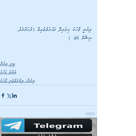
ލިޔުނީ ވާހަކަ ކިޔައިދޭ ރަޙުމަތްތެރިޔާ (މުޙައްމަދު 
ނިޝާމް \ )   
ދީނީ ލިޔުން
އެންމެ ފަހުގެ
ލިޔުން/ ޢިބްރަތްތެރި ވާހަކަ