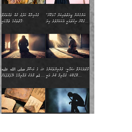
ހޯދުމެވެ. އެހެނ
ޢަހްދު ހިއްޕެވީހެވެ. ކަމަނާ
ގޮތް ވަޒަންކުރަން ބުއްދިއަށް
ބައެކެވެ. އެގޮތުން މަސައްކަތު
ތިމަންނާގެ ދަރިން
(ރަނގަޅު ސީދާ ގޮތުން)
ކުޅަދާނަނުވެއެވެ.
މާހައުލުގައި އުޅޭ ފިރިހެނުން،
އުފާކޮށްދިނުމަށެވެ. ފިރިމިހާގެ
”އަންހެނުން ޒީނަތްތެރިކަން ހާމަކޮށް
މުއުމިނާއާ ކަދުރު ރުއް ވައްތަރުވާ
ފޭވެއްޖެއެވެ! ފޭވެއްޖެއެވެ!
ނަފްސުތަކުގައިވާ ކޮންމެ
ޅިޔަނުންނާ އެކި ގޮތްގޮތުން
ގާތުން އެހެން އަހައިފިނަމަ
ފާޅުކޮށް ނިކުތުމަކީ އެކަކަށްވުރެ ގިނަ
ގޮތްތަކުގެ ތެރޭގައި:
ރަށްތަކަށް ދަތުރުފަތުރުކޮށް،
ޠަބީޢަތަކުންވެސް، އެތައް
އެއްގޮތްވެ، އަދި އެހެން
ބުނާނީ ތިމަންނާގެ
މީހުން އޭގައި ހިއްސާވާ ފާފައެކެވެ.
ތިބާގެ އަންހެން ދަރިފުޅު
🌴 ﷲ ތަޢާލާ
ކުރިއަށް ނިކުމެއުޅުން
ބައިވަރު ޝަހުވަތްތައް
ގޮތްތަކުން ނުރައްކާ
އަނބިމީހާއާއި ޢާއިލާގެ
ޢައުރަނިވާނުކޮށް، ނުވަތަ
ވަޙީކުރެއްވިއެވެ: ( أَلَمۡ
އެކަލޭގެފާނު ކަމަނާއަށް
އެނަފްސު ބަލައިގަންނަ ގޮތަށް
އިތުރުވެއެވެ. އެ ދެމީހުންގެ
ބޭނުންތައް ފުއްދާ
ޒީނަތް ހާމަކޮށްގެން
تَرَ كَیۡفَ ضَرَبَ
ނަހީކުރެއްވިކަމެއް
އަސަރުކުރެއެވެ. އެގޮތުން
މެދުގައި އެއ
ޚަރަދުކުރުމަށެވެ. އަދި ފިރިހެން
ނިކުންނަހިނދު އޭގެ
ٱللَّهُ مَثَلࣰا كَلِمَةࣰ
ނޭނގޭހެއްޔެވެ!؟ ފަހެ ދީނުގެ
ނަފްސަކީ މަތިވެ
ދަރިފުޅު
ހިއްސާއެއް ތިބާއަށްވެއެވެ.
طَیِّبَةࣰ كَشَجَرَةࣲ
ތަނބު އަރިއަޅައިފިނަމަ
ބޮޑުވެގަންނަން ބޭނުންވާ
އަދި ފިތުނަވެރިވާ ކޮންމެ
طَیِّبَةٍ أَصۡلُهَا ثَابِتࣱ
އަންހެނުން މެދުވެރިކޮށް އެ
ނަފްސެއްނަމަ؛
މާތްވެގެންވާ ޞަޙާބީ، މުއުމިންތަކުންގެ
ﷲ ގެ ރަސޫލާ صلى الله عليه
ޒުވާނެއް، އަދި އެއަންހެނާއާ
وَفَرۡعُهَا فِی
ޘާބިތެއް ނުކުރެވޭނެއެވެ! އަދި
މީސްތަކުންގެ މަދަޙަ ތަޢުރީފު
ބޮޑުބޭބެ: މުޢާވިޔާ ބްނު އަބީ
وسلم އާއެކު މުޢާވިޔާގެ ނޭފަތްޕުޅަށް
ދިމާލަށް ބެލުން އަމާޒުކުރާ
ٱلسَّمَاۤءِ ) (إبراهيم
އޭގައި ބާގަނޑެއް ހެދިއްޖެނަމަ
ބަލައިގަތުން މަދުކުރަން
ސުފްޔާނު (60ހ):
ވަތް ހިރަފުސް ވެލިކޮޅެއްވެސް ޢުމަރު
ﷲ ގެ ރަސޫލާ صلى الله
💧އިބްނުލް މުބާރަކު
ކޮންމެ ޒުވާނެއްގެ ފާފަ، އެ
: ٢٤) "اللّه ހެޔޮ ރަނގަޅު
ބްނު ޢަބްދުލް ޢަޒީޒަށްވުރެ ހެޔޮވެ
އަންހެނުންނަކަށް އެ ފޫބައްދާ
ޖެހެއެވެ. އެއީ އެ ޠަބީޢަތާއެކު
عليه وسلم ގެ
(181ހ) އާ
ހިއްސާގައި ހިމެނެއެވެ. އެހެނީ
ކަލިމައެއްގެ މިސާލު، ހެޔޮ
މާތްވެގެންވެއެވެ!“
އިޞްލާޙެއް ނުކުރެވޭނެއެވެ!
މަދަޙަޘަނާ ލިބުމުން؛
ޞަޙާބީންނާމެދު
އެސުވާލުކުރެވުމުން
އެއީ ތިބާގެ އަންހެން
ރަނގަޅު ގަހެއް ފަދައިން
އަންހެނުންގެ ޖިހާދަ
ހެއްލުންތެރިކަމާއި، ބޮޑާކަމާއި،
އަހުލުއްސުންނާގެ ޢަޤީދާއާ
ވިދާޅުވިއެވެ: ”ﷲ ގެ ރަސޫލާ
ދަރިފުޅެވެ. އަދި އެދަރިފުޅު
ޖައްސަވަނީ ކޮންފަދައަކުންކަން
ނަފްސުގެ ޢައިބުތައް ހަނދާނ
ޚިލާފުވުމުގެ ކޮޅުމަތި، އަދި
صلى الله عليه وسلم
ނިވާކޮށް ފަރުދާކުރަން
ތިބާއަށް ނުފެނޭހެއްޔެވެ؟
އެތެރޭގައި ފޮރުވައިގެން އޮތް
އާއެކު މުޢާވިޔާގެ ނޭފަތްޕުޅަށް
ތިބާއަށްވަނީ
އެގަހުގެ މައިގަނޑާއި ބުޑު
އަހަރެން ދެރަވެ ހިތާމަކުރެވޭ ކަމެއް
މީސްތަކުން ޢިލްމުގައިވަނީ އެކި
ނުބައި ފާސިދު ޢަޤީދާ ފާޅުވަނީ
ވަތް ހިރަފުސް ވެލިކޮޅެއްވެސް
އަމުރުވެވިގެންނެވެ. ތިބާ
ރަނގަޅަށް ބިމުގައި ހަރުލާ
އެބަ ދިމާވެއެވެ.
ދަރަޖައާއި ފަންތީގައިއެވެ.