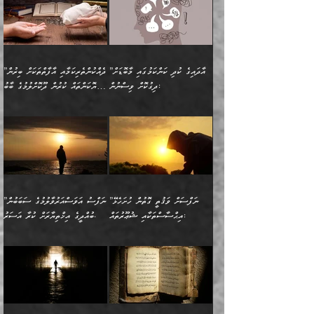
ވިދާޅުވިއެވެ: ”ރިވެތި ރަނގަޅު
ނައްތާލައެވެ. އަނެއްކޮޅުން
ބޮނޑިކޮށްލައްވާފައި، އުޑާއި
ކަމެކެވެ. އެއީ (ޙަޤީޤަތުގައި)
ކިޔާދެއްވިއެވެ: ”އަހަރެން
އިޙްސާސްތަކުގެ ބާރުމިން ހުރި
އަދަބެކެވެ.“ ދެންނެވުނެވެ:
އެމީހަކުގެ މޫނުމަތި ރީތިވެ،
ދިމާލަށް އިސްތަށިފުޅު
އެ ދެކަންތަކުގެ ދ
އެއްފަހަރަކު ގެއިން
މިންވަރަކުން އިންސާނާގެ
”އެކަން ނެތްނަމަ ދެން
އެކަމަކު ވިސްނުން ކޮށި
ނިކުމެގެންދަނިކޮށް އެއްޗެހި
ޠަބީޢަތަށް އަސަރުކުރެއެވެ...
ކޮންކަމެއްތޯއެވެ؟“
ވެއްޖެނަމަ, އޭނާގެ ނަފްސުގެ
އުފުލުމުގެ މަސައްކަތްކުރާ
ދެން އެއަށްފަހު އެ ޠަބީޢަތުން
ވިދާޅުވިއެވެ: ”އޭނާ
އުނިކަމާހުރެ މޫނުމަތީގެ ހުރި
”އާދައިގެ ކުދި ކަންކަމުގައި މާބޮޑަށް
”ދެއްކުންތެރިކަމާއި އާފާތްތަކަށް ބިރުން
މީހަކާ ދިމާވިއެވެ. އޭނާގެ
ބުއްދިއަށް އަސަރުކުރެއެވެ...
މަޝްވަރާއަށް އަހާނޭ ރަނގަޅު
ރީތިކަން ދާހުއްޓެވެ.
ދިގުކޮށް ވިސްނުން:
ހެޔޮކަންތައް ކުރުން ދޫކޮށްލުމުގެ ބާބު
ސާމާނު އޭރު
މިއަސަރުކުރުމުގެ އަޞްލުގެ
ޞާލިޙު އަޚެކެވެ.“
އެހެންކަމުން ވިސްނުންތެރި
ބަޔާންކުރުން:
އެކަމެއްގައި އެހާ ދިގުކޮށް
🌴 އިބްނުލް ޖައުޒީ
އުފުލަމުންދިޔައެވެ. އޭރު އޭނާ
ފެށުން އައި ގޮތަކީ:
ދެންނެވުނެވެ: ”އެގޮތަށް
މީހާގެ އަތުގައި އެއްޗެއް
ވިސްނުން ޙައްޤުނުވާ
(597ހ) ވިދާޅުވިއެވެ:
ކިޔަމުންދިޔައެވެ: «الْحَمْدُ
ޞައްޙަކޮށްވާ ޠަބީޢަތެއް
ނެތްނަމަ ދެން
ނެތަސް ކަންބޮޑުވެ
ކަންކަމުގައި މާބޮޑަށް
”ދެއްކުންތެރިކަމާއި
لِله، أسْتَغْفِرُ الله»
ބަދަލުކޮށްލާ ގޮތަށް އައި
ކޮންކަމެއްތޯއެވެ؟“
ހިތާމަކުރުމެއް ނެތެވެ. އެހެނީ
ވިސްނުމަކީ ބައްޔެކެވެ.
އާފާތްތަކަށް ބިރުން
އެވެ. އެއަށްވުރެ އިތުރަށް
ލޯބިވާކަހަލަ އިޙްސާސެކެވެ.
ވިދާޅުވިއެވެ: ”ދިގުކޮށް
ބުއްދިވެރިޔާއަށް ތަނ
ފަހަރެއްގައި މިހެންވަނީ
ހެޔޮކަންތައް ކުރުން
އެއްޗެއް ނުކިޔައެވެ. ދެން
ދެން އެ ޠަބީޢަތުން ބުއްދިއަށް
މުހިއްމު ކަންކަމާއި އަދި
ދޫކޮށްލުމުގެ ބާބު
އޭނާ ވަކިތަނަކަށް ދިޔައެވެ.
އަސަރުކުރީއެވެ. ޝަރީޢަތުގައި
”ނަފްސަށް ވަޤުތީ ގޮތުން ހުށަހެޅޭ
”ނަފްސު އަވަސްއަރުވާލުމުގެ ސަބަބުން
މުހިއްމު ނޫންކަންކަމާމެދުވެސް
ބަޔާންކުރުން: ދަންނާށެވެ!
ދެން އޭނާގެ ބުރަކަށީގައި ހުރި
ލޯބިވެވޭކަހަލަ އިޙްސާސްތައް
އިޙްސާސްތަކާއި ޝުޢޫރުތައް:
ބުއްދީގެ އިޚްތިޔާރަށް ކުރާ އަސަރު.
މާބޮޑަށް ސަމާލުވެގެން
މީސްތަކުންގެ ތެރޭގައި،
ސާމާނުތައް ބަހައްޓަންދެން
ގެނައުން މަނައެއް ނުކުރެއެވެ.
ނަފްސަށް ބައިވަރު ވަޤުތީ
ބައެއް ނަފްސުތަކުގެ
ހުށިޔާރުވެގެން އުޅޭ ބައެއް
ދެއްކުންތެރިއަކަށް ވެދާނޭކަމަށް
އަހަރެން ހުރީމެވެ. ދެން
މިސާލަކަށް ބެލުމުގެ
ޞިފަތަކާއި އިޙްސާސްތައް
ޠަބީޢަތުގައި
ނަފްސުތަކުގެ ސަބަބުން
ބިރުން ހެޔޮ ޢަމަލުކުރުން
ބުނެފީމެވެ: "މި ނޫން އެއްޗެއް
ލައްޒަތެވެ. އެކަމަކު
ލިބިގެންވެއެވެ. އެއީ
އަވަސްއަރުވާލުންވެއެވެ. ދެން
ބުއްދިއަށް ކުރާ
ދޫކޮށްލާ މީހުންވެއެވެ. އެއީ
ކިޔަން ތިބާއަށް ރަނގަޅަށް ނ
ޝަރީޢަތުން އެއ
ނަފްސުގައި ހިފެހެއްޓިގެންވާ
ކުޑަ ވަޤުތުކޮޅެއްގެ ތެރޭގައި
އަސަރުންކަމުގައި ވެދާނެއެވެ.
ގޯހެކެވެ. އަދި ޝައިޠާނާއަށް
ލާޒިމް ޠަބީޢަތުގެ ތެރޭގައިވާ
ބުއްދި ލައްވާ ނުރައްކާތެރި
އެފަދަ ކަންކަމާމެދު ވިސްނާ
ވެވޭ އެއްބަސްވުމެކެވެ.