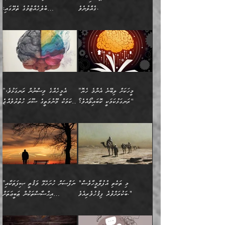
ވާހަކަތައް، ބަލިވެފައިވާ
އެކުދިން ކައިވެނިކުރުވާ 3-
ގަޑުބަޑުކޮށް
ރޭކުރާއިރު) އެމީހުންނާ
ގެއްލުނެވެ.
ބެލެހެއްޓުމުގެ ތެރޭގައި:
ހަށިގަނޑެއް އެގޮތްމިގޮތްވާހެން
އަދި އެކުދިންނަށް ހެޔޮކޮށް
ހުތުރުނުކުރާހުއްޓެވެ...
އެއްގޮތްވެއެވެ. ނުވަތަ އެމީހުން
މަގުފުރެދިފައިވާ ބަޔަކުގެ ކިބައިގައިވާ
🌱 ޖަޢުފަރު ބްނު މުޙައްމަދު
އެމީހުންގެ މަގުފުރެދުމާއި
ފުށޫއަރާ އިދިކީލަވާނެއެވެ. އަދި
ހިތައިފިނަމަ ފަހެ އެމީހަކަށްވަނީ
މޮޅެތި ރިވެތި ކަންކަމަށް ބަލާ
ބުއްދިއާއި ވިސްނުންތެރިކަން
ރޯދަ ހިފާއިރު މީނާވެސް
(148ހ) ކިޔާދެއްވިއެވެ:
އެމޮޅެތި ކަންކަމާ ގުޅުމެއް
ވިސްނުން ދިގު ނުކުރުންވެއެވެ.
ބުއްދިވެރިޔާގެ ބަސްތައް އެއީ
ސުވަރުގެއެވެ." 📖 ސުނަނު
އިތުރުކޮށްދޭނެ ކަމަކީ: އޭނާފަދަ
އެމީހުންނާއެކު ރޯދަހިފައެވެ.
”އަހަރެންގެ ބައްޕަގެ ޙިމާރެއް
ނުވެއެވެ. އެހެނީ ނަފްސަކީ
ކިތަންމެ މަދު
އަބީ ދާވޫދު 📖 ފަހެ ތިބާގެ
(އެހެން ބުއްދިވެރިންނާ)
އެމީހުން
ގެއްލުނެވެ. ދެން ބައްޕަ
ވަޒަންހަމަވާ އެއްޗެއް ނޫނެވެ.
ބަސްތަކެއްވިޔަސް އޭގެ ޤަދަރު
އަންހެން ދަރިން
ގާތްވުމާއި، އެއާ އިދިކޮޅު އިދ
ވިދާޅުވިއެވެ: ”ﷲ ތަޢާލާ
ނަފްސު ކަންކަން
ބޮޑުވެގެންވެއެވެ. އެއީ
ކައިވެނިކުރުވުމުގައި
އަހަރެންނަށް އޭތި އަނބުރާ
މަސްހުނިކޮށްލައެވެ. އެގޮތުން
ފާފަވެރިޔާގެ ކުރިމަތިލުން
ފަރުވާކުޑަކޮށް، ޢާއިލާއެއް
”މީހަކަށް ލިބޭނެ އެންމެ ހެޔޮ
”އެމީހެއްގެ ވިސްނުން ރަނގަޅުވެ،
ރައްދުކުރައްވައިފިނަމަ ފަހެ
މީހަކު ބުރު ސޫރަ ރީތި
ކިތަންމެ ކުޑަކަމެއްވިޔަސް
ބިނާކޮށް ކައިވެންޏެއް
ރަނގަޅުކަމަކީ ކޮބައިތޯއެވެ؟“
އެކަމަކު މޫނުމަތީގެ ސޫރަ ހުތުރުވެއްޖެ
އެކަލާނގެ ރުއްސަވާނޭ
ފުރިހަމަ، މުދާތައް
މީހާ,
އޭގެ މުޞީބާތް ބޮޑުވެގެންވާ
ޤާއިމުކުރުން ދޫކޮށްފައި
🪨 އިބްނުލް މުބާރަކު
☘️ އިބްނު ޙިއްބާނު
ޙަމްދުގެ ބަސްތަކަކުން
ތަނަވަސްވެ، އެކަމަކު އެއާއެކު
ގޮތަށެވެ. އަދި ބުއްދިވެރިކަމުގެ
ކިޔެވުމާއި އެހެން
(181ހ) އަށް ދެންނެވުނެވެ:
(354ހ) ވިދާޅުވިއެވެ:
އަހަރެން އެކަލާނގެއަށް
ޢަޤީދާއާއި ފިކުރު ފުރެދިގެންވާ
ތެރޭގައި: އެއްވެސް ކަ
މަޤްޞަދުތަކުގައި އެކުދިން
”މީހަކަށް ލިބޭނެ އެންމެ ހެޔޮ
”އެމީހެއްގެ ވިސްނުން
ޙަމްދުކުރާހުށީމެވެ.“ ދެން މާ
މީހަކަށް ވެދާނެއެވެ. ދެން
މަޝްޣޫލުކުރުވުމާމެދު ތިބާ
ރަނގަޅުކަމަކީ ކޮބައިތޯއެވެ؟“
ރަނގަޅުވެ، އެކަމަކު
ގިނައިރެއް ނުވެ އޭގެ
މިފަދަ މީހަކުގެ ރީތިކަމާއި
ނަމަނަމަ ސަމާލުވެ
ވިދާޅުވިއެވެ: ”އޭނާގެ
މޫނުމަތީގެ ސޫރަ ހުތުރުވެއްޖެ
އަސްދާނުގޮނޑިއާއި ލަގަނާއި
އޭނާގެ މޮޅެތި ތަކެއްޗަށްޓަކައި
ކިބައިގައިވާ ފުރާ ފުރިހަމަ
މީހާ, ފަހެ އޭނާގެ ނަފްސުގެ
އެކީގައި އޭތި ގެނެވުނެވެ.
ބެލުމަކީ: އޭނާގެ ޢަޤީދާއާއި
"މި ތަކެތި އުފުލާމީހާވެސް
”ނަފްސަށް ހުށަހެޅޭ ވަޤުތީ ޞިފަތަކާއި
ބުއްދިއެވެ.“ ދެންނެވުނެވެ:
(ބުއްދިއާއި ވިސްނުމުގެ)
ދެން އެކަލޭގެފާނު އެއަށް
ޤަބޫލުކުރާ ގޮތްތަކާއި
ބަކުރަށްވުރެ ފިޤުހުވެރިއެވެ."
އިޙްސާސްތަކުން ޠަބީޢަތަށް
”އެގޮތަށް ލިބިގެންނުވިނަމަ
ހެޔޮކަމުން އޭނާގެ މޫނުގެ
ސަވާރުވިއެވެ. އަދި އޭގެ
ފިކުރުވެސް ނަފްސަށް
އަސަރުކުރުން:
🔅 ބަކްރު ބްނު ޢަބްދި ﷲ
ނަފްސަށް ހުށަހެޅިގެން އަންނަ
ދެން ކޮން އެއްޗެއްތޯއެވެ؟“
ހުތުރުކަން ހަނދާން
މައްޗަށް ސީދާވިހިނދު، ހެދުން
ރަނގަޅުކޮށް ޖަރީކޮށްދޭ
އަލްމުޒަނީ (108ހ)
އެކި ވައްތަރުގެ