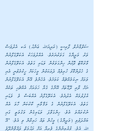
ސަލްމާނުލް ފާރިސީ (ރަދިޔަﷲ ޢަންޙު) އަކ އެދުވަސް 
ވަރު މަދީނާގެ ގަވަރުނަރެވެ. އެއްދުވަހަކު އެކަލޭގެފާނުން 
މާރުކޭޓް ދޮށުން ހިންގަވަމުން ވަޑައި ގަތެވެ. އެކަލޭގެފާނުން 
ގެ ހެދުންކޮޅު ހުރިލެއް ދެރަކަމުން މީހަކަށް ހީކުރެވުނީ އެއި 
ވަރަށް ނިކަމެއްޗެއް ކަމަށެވެ. އެހެންވެ އޭނާ އެކަލޭގެފާނުން 
ނަށް ލާރި ދޭގޮތަށް އޭނާގެ ގެޔާ ހަމަޔަށް އެއްޗެހި ތަކެއް 
އުފުލުމައް އެދުނެވެ. އެކަލޭގެފާނު އެއްބަސް ވެ ވަޑައި 
ގަތެވެ. އެކަލޭގެފާނުން ގެ މަޤާމާއި ކާކުކަން ހާމަ އެއް 
ނުކުރައްވަ އެވެ. ހިންގަވާފަ ވަޑައިގެން މަގުމަތީ ގައި 
ބައްދަލުވި (މަދީނާގެ) މީހުން ތައް ހައިރާން ވި އެވެ. "އޭ 
ﷲ އެވެ. މުއުމިނުންގެ ވެރިޔާ އަށް ރަޙުމަތް ލައްވާންދޭވެ 