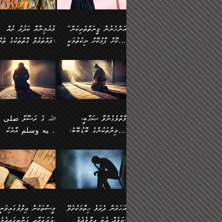
وسلم ކަމަނާއަށް އެކަމަށް
ޝަހުވަތްތައް ނަގައިގަންނަ
މާހައުލުގައި އުޅޭ ފިރިހެނުން،
އުފާކޮށްދިނުމަށެވެ. ފިރިމިހ
(61ހ) އެކަމަނާއަށް
ޢަހްދު ހިއްޕެވީހެވެ. ކަމަނާ
ވަޒަންކުރަން ބުއްދިއަށް
ޅިޔަނުންނާ އެކި ގޮތްގޮތުން
ގާތުން އެހެން އަހައިފިނަމ
(ރަނގަޅު ސީދާ ގޮތުން)
ކުޅަދާނަނުވެއެވެ.
ލިޔުއްވިކަމަށް ރިވާކުރެވެއެވެ:
”އަންހެނުން ޒީނަތްތެރިކަން
މުއުމިނާއާ ކަދުރު ރުއް
އެއްގޮތްވެ، އަދި އެހެން
ބުނާނީ ތިމަންނާގެ
ފޭވެއްޖެއެވެ! ފޭވެއްޖެއެވެ!
ނަފްސުތަކުގައިވާ ކޮންމެ
ހާމަކޮށް ފާޅުކޮށް ނިކުތުމަކީ
ވައްތަރުވާ ގޮތްތަކުގެ ތެރޭގައި:
ގޮތްތަކުން ނުރައްކާ
އަނބިމީހާއާއި ޢާއިލާގެ
ރަށްތަކަށް ދަތުރުފަތުރުކޮށް،
ޠަބީޢަތަކުންވެސް، އެތައް
އިތުރުވެއެވެ. އެ ދެމީހުންގެ
ބޭނުންތައް ފުއްދާ
އެކަކަށްވުރެ ގިނަ މީހުން އޭގައި
ކުރިއަށް ނިކުމެއުޅުން
ބައިވަރު ޝަހުވަތްތައް
ތިބާގެ އަންހެން ދަރިފުޅު
🌴 ﷲ ތަޢާލާ
މެދުގައި އެއ
ޚަރަދުކުރުމަށެވެ. އަދި ފިރި
ހިއްސާވާ ފާފައެކެވެ.
އެކަލޭގެފާނު ކަމަނާއަށް
އެނަފްސު ބަލައިގަންނަ ގޮ
ޢައުރަނިވާނުކޮށް، ނުވަތަ ޒީނަތް
ވަޙީކުރެއްވިއެވެ: ( أَلَمۡ
ދަރިފުޅު
ނަހީކުރެއްވިކަމެއް
އަސަރުކުރެއެވެ. އެގޮތުން
ހާމަކޮށްގެން ނިކުންނަހިނދު
كَیۡفَ ضَرَبَ ٱللَّ
ނޭނގޭހެއްޔެވެ!؟ ފަހެ ދީނުގެ
ނަފްސަކީ މަތިވެ
އޭގެ ހިއްސާއެއް ތިބާއަށްވެއެވެ.
مَثَلࣰا كَلِمَةࣰ طَیِّب
ތަނބު އަރިއަޅައިފިނަމަ
ބޮޑުވެގަންނަން ބޭނުންވާ
އަދި ފިތުނަވެރިވާ ކޮންމެ
كَشَجَرَةࣲ طَیِّبَةٍ أَصۡ
އަންހެނުން މެދުވެރިކޮށް އެ
ނަފްސެއްނަމަ؛
ޒުވާނެއް، އަދި އެއަންހެނާއާ
ثَابِتࣱ وَفَرۡعُهَا فِ
މާތްވެގެންވާ ޞަޙާބީ،
ﷲ ގެ ރަސޫލާ صلى ا
ޘާބިތެއް ނުކުރެވޭނެއެވެ! އަދި
މީސްތަކުންގެ މަދަޙަ ތަޢުރ
ދިމާލަށް ބެލުން އަމާޒުކުރާ
ٱلسَّمَاۤءِ ) (إبرا
މުއުމިންތަކުންގެ ބޮޑުބޭބެ:
عليه وسلم އާއެކު
އޭގައި ބާގަނޑެއް ހެދިއްޖެނަމަ
ބަލައިގަތުން މަދުކުރަން
ކޮންމެ ޒުވާނެއްގެ ފާފަ، އެ
: ٢٤) "اللّه ހެޔޮ ރަ
އަންހެނުންނަކަށް އެ ފޫބައްދާ
ޖެހެއެވެ. އެއީ އެ ޠަބީޢަތާ
މުޢާވިޔާ ބްނު އަބީ ސުފްޔާނު
މުޢާވިޔާގެ ނޭފަތްޕުޅަށް ވަތ
ހިއްސާގައި ހިމެނެއެވެ. އެހެނީ
ކަލިމައެއްގެ މިސާލު، ހެޔޮ
ﷲ ގެ ރަސޫލާ صلى الله
💧އިބްނުލް މުބާރަކު
އިޞްލާޙެއް ނުކުރެވޭނެއެވެ!
މަދަޙަޘަނާ ލިބުމުން
(60ހ):
ހިރަފުސް ވެލިކޮޅެއްވެސް ޢ
އެއީ ތިބާގެ އަންހެން
ރަނގަޅު ގަހެއް ފަދައިން
عليه وسلم ގެ
(181ހ) އާ
އަންހެނުންގެ ޖިހާދަ
ހެއްލުންތެރިކަމާއި، ބޮޑާކަ
ބްނު ޢަބްދުލް ޢަޒީޒަށްވުރެ
ދަރިފުޅެވެ. އަދި އެދަރިފުޅު
ޖައްސަވަނީ ކޮންފަދައަކުން
ޞަޙާބީންނާމެދު
އެސުވާލުކުރެވުމުން ވިދާޅުވ
ނަފްސުގެ ޢައިބުތައް ހަނ
ނިވާކޮށް ފަރުދާކުރަން
ތިބާއަށް ނުފެނޭހެއްޔެވެ؟
ހެޔޮވެ މާތްވެގެންވެއެވެ!“
އަހުލުއްސުންނާގެ ޢަޤީދާއާ
”ﷲ ގެ ރަސޫލާ صلى 
ތިބާއަށްވަނީ އަމުރުވެވިގެންނެވެ.
އެގަހުގެ މައިގަނޑާއި ބުޑ
ޚިލާފުވުމުގެ ކޮޅުމަތި، އަދި
عليه وسلم އާއެކު
ތިބާ އެހެން ކަންތައް
ރަނގަޅަށް ބިމުގައި ހަރުލާ
އެތެރޭގައި ފޮރުވައިގެން އޮތް
މުޢާވިޔާގެ ނޭފަތްޕުޅަށް ވަތ
އަހަރެން ދެރަވެ ހިތާމަކުރެވޭ
މީސްތަކުން ޢިލްމުގައިވަނީ
ނުކޮށްފިނަމަ ތިބާ
ސާބިތުވެފައިވެއެވެ. އަދި
ނުބައި ފާސިދު ޢަޤީދާ ފާޅުވަނީ
ހިރަފުސް ވެލިކޮޅެއްވެސް ޢ
ކަމެއް އެބަ ދިމާވެއެވެ.
ދަރަޖައާއި ފަންތީގައިއެވެ.
ފާފަވެރިވާނެއެވެ. އަދި ތިބާގެ
އެގަހުގެ ގޮފިތައް މައްޗަށް