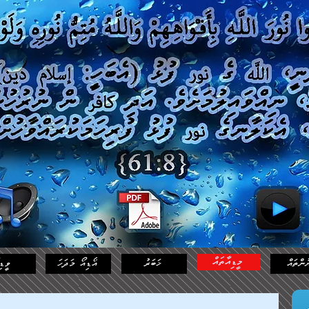
މީޑިއާތައް
ުންތައް
ޚަބަރު
އޯޑިއޯ މަދަހަ
ވީޑި