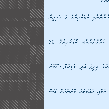
 - ކޮންމެ ޒަޔަނިސްޓް ގައިދީއަކަށް ފަލަސްތީނުގެ އަންހެނުންނާއި ކުޑަކުދިންގެ 3 ގައިދީން 
 - މި 4 ދުވަހުގެ ތެރޭގައި 19 އަހަރުން ދަށުގެ އަންހެނުންނާއި ކުޑަކުދިންގެ 50 
 - ޣައްޒާގެ ހުރިހާ ސަރަހައްދަކަށް ދުވާލަކު 200 ޓްރަކްގެ ރިލީފް އަދި މެޑިކަލް ސާމާނު 
 - ޣައްޒާގެ ހުރިހާ ސަރަހައްދަކަށް ދުވާލަކު 4 ޓްރަކްގެ ތެލާއި ކެއްކުމަށް ބޭނުންކުރާ ގޭސް 