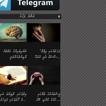
އެންމެ ފަހުގެ
”ފަހަރެއްގައި ދިމާވާ
ބުއްދިވެރިޔާގެ މައްޗަށް
އިޙްސާސެއް އެއީ ނުރުހޭ
ވާޖިބުވެގެންވަނީ
އިޙްސާސަކަށްވެދާނެއެވެ.
”ފަހަރެއްގައި ދިމާވާ
⭐ އިބްނު ޙިއްބާނު
މިސާލަކަށް ކަމަކާމެދު
އިޙްސާސެއް އެއީ ނުރުހޭ
(354ހ) ވިދާޅުވިއެވެ:
ބިރުގަތުމެވެ.
އިޙްސާސަކަށްވެދާނެއެވެ.
”ބުއްދިވެރިޔާގެ މައްޗަށް
މިސާލަކަށް ކަމަކާމެދު
ވާޖިބުވެގެންވަނީ: މި ދުނި
ބިރުގަތުމެވެ. ދެން އެއިޙްސާސް
ކަންކަމުން އޭނާގެ ޢިލްމު
ވަރުގަދަވެގެންވާނަމަ؛
ގަޑުބަޑުކޮށްލާނޭ ކަންކަމުނ
މީސްތަކުންގެ ތެރޭގައި
ޢިލްމުގައި ލާޒިމްވެ، އަދި
އެކަމަކާމެދު ނަފުރަތްތެރިވެ،
އެއްކިބާވުމެވެ. އެއީ އޭނާއ
އެމީހެއްގެ ބުއްދި، ބޭރު
ޢިލްމު ހޯދުމުގައި ދެމިހުރުމ
އަދި އެކަންކުރި މީހަކަށްވެސް
ކުޅަދާނަވީ ވަރަކަށް
ފެންޑާގައި ބާއްވާފައި އޮންނަ
ހިތްވަރުދިނުން ބަޔާންކުރުން: