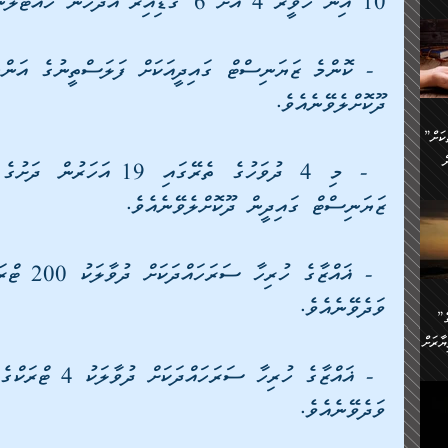
10 އިން ހަވީރު 4 އަށް 6 ގަޑިއިރު އުދުހުން ހުއްޓާލާނެއެވެ.
ންނަ
،
ަކުގެ
ް
ުގެ
ރި
ދޫކޮށްލެވޭނެއެވެ.
”ދެއްކުންތެރިކަމާއި އާފާތްތަކަށް
ި
..
ް
ޒަޔަނިސްޓް ގައިދީން ދޫކޮށްލެވޭނެއެވެ.
ެނީ
ަކަށް
.
ް
އަށް
ުރުން:
ައި
ވަދެވޭނެއެވެ.
”ނަފްސު އަވަސްއަރުވާލުމުގެ
އް
ް
ާރަށް
ެވެ.
ތެވެ.
ެ.
ވަދެވޭނެއެވެ.
ެން
ި