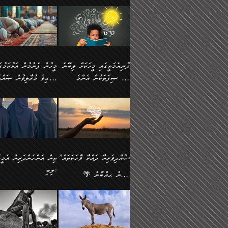
ނަފުރަތުކުރުން
ޢަމަލުކުރުމުގައި ހުންނާނޭކ
💥 ޝުޢުބާ ބްނުލް ޙައްޖާޖު
މީހުންވެއެވެ.
މެދުވެރިކުރުވައެވެ. އެއީ
އޮންނަ ޤަޞްދާ އެކުގައިއެވ
(160ހ) ވިދާޅުވިއެވެ:
ވިދާޅުވިއެވެ: ”ޢިލްމުގައި
ފިޠުރީގޮތުން ޠަބީޢަތް އެކަމަށް
ކޮންމެ ދުއިސައްތަ ޙަދީޘަކ
”މީސްތަކުންގެ ތެރޭގައި
ލާޒިމްވެ، އަދި ޢިލްމު
ލެނބިގެންވިޔަސްމެއެވެ.
ފަސް ޙަދީޘަށް
އެމީހެއްގެ ބުއްދި، ބޭރު
ހޯދުމުގައި ދެމިހުރުމަށް
މިސާލަކަށް އަންހެނާ
ޢަމަލުކުރެވުނަސް، އޭރުން
ފެންޑާގައި ބާއްވާފައި އޮންނަ
ހިތްވަރުދިނުން ބަޔާންކުރު
ފިރިހެނާއަށް ލެނބެއެވެ. ދެން
ޢިލްމުގެ ޒަކާތް އަދާކުރިފަދ
މީހުންވެއެވެ. އަނެއްބަޔަކުގެ
ބުއްދިވެރިޔާގެ މައްޗަށް
ދުނިޔެމަތީގައި މީހަކަށް ލިބޭނެ
ފިރިހެނާއާމެދު ނުރުހުންވެ
އޭނާވެއެވެ. ދެންފަހެ އެމީހ
ބުއްދި އެމީހުންނާ
ވާޖިބުވެގެންވަނީ: އޭނާގެ
ހެޔޮ ޞިފަތަކުން އެންމެ
ހީވާގިވެ މުރާލިވުން ޞައްޙ
ނަފުރަތްތެރިވާ ކަހަލަ ކަމެއް
އެއްކޮށް ޖަމަޢަކުރި ޢިލްމަށ
އެކުގައިވެއެވެ. އަނެއްބަޔަކުގެ
ސިއްރިއްޔާތު އިޞްލާޙުކޮށ
އަންހެނާއަށް ދިމާވެ ވަރުގަދަ
ޢަމަލުކުރަން އެމީހަކު
ފުރަތަމަކަމަކީ ބުއްދިވެރިކަމެވެ.
ކަންކަމާއި ޞައްޙަ ނުވާ
ބުއްދިއެއް ނުވެއެވެ. ދެންފަހެ
ނިމުމަށްފަހު ދެން އެއާ
🪴 އިބްނު ޙިއްބާނު
އިޙްސާސެއް އޭނާއަށް އާދެއެވެ.
ނުކުޅެދުމަކުން އަދި އެ ޢިލ
ކަންކަން ބަޔާންކުރުން:
އެމީހެއްގެ ބުއްދި އެމީހަކާ
ވިއްދައިގެން ޢިލްމު ހޯދަން
(354ހ) ވިދާޅުވިއެވެ:
ވިދާޅުވިއެވެ: ”މީހުން ފެނ
އަދި އެއާއެކު އެއަންހެނ
ޙިފްޡުކޮށް
އެކުގައިވާ މީހަކީ: އެމީހަކު
އަދި އެކަމުގައި ދެމިހުރުމެވ
"ދުނިޔެމަތީގައި މީހަކަށް ލިބޭނެ
އަޅުކަމުގައި ހީވާގިވެ މުރާލ
ވާހަކަދެއްކުމުގެ ކުރިން
އެހެނީ ދުނިޔޭގެ ސަބަބުތަ
ހެޔޮ ޞިފަތަކުން އެންމެ
ޞައްޙަ ކަންކަމާއި ޞައްޙ
އެމީހަކުގެ ފުށުން އެ ނިކުންނަ
އެއްވެސް ސަބަބަކަށް ސާފ
ފުރަތަމަކަމަކީ ބުއްދިވެރިކަމެވެ.
ނުވާ ކަންކަން ބަޔާންކުރު
އެއްޗެއް ފެންނަ މީހާއެވެ.
ރަނގަޅަށް ވާޞިލުވެވޭހުށީ
އަދި އެއީ ﷲ ތަޢާލާ
މީހަކު ރޭއަޅުކަންކުރާ
”ބުއްދިވެރިޔާ ދައްކާ ވާހަކަތައް،
ތިން އަންހެންދަރިން އެމީހަ
ދެންފަހެ އެމީހަކުގެ ބުއްދި ބޭރު
އެކަމުގައި ޢިލްމު ސާފުކޮށ
އެކަލާނގެ އަޅުތަކުންނަށް ދެއްވި
ބަޔަކާއެކުގައި ރޭގަނޑު
ލިބި:
ފެންޑާގައި އޮންނަ މީހަކީ:
ޚާލިޞްވެގެންނެވެ. އަދި
އެންމެ ހެޔޮ ރަނގަޅު
ހޭދަކޮށްފާނެއެވެ. ދެން އެމ
🌴 އިބްނު ޙިއްބާނު
ވާހަކަތަކެއް ދައްކާފައި ދެން
ބުއްދިވެރިޔަކު ވެއްޖެއްޔާ
ކަންތަކުންވާ ކަމެކެވެ.
ރޭގަނޑުގެ ގިނަ ވަޤުތު
(354ހ) ވިދާޅުވިއެވެ:
”ނަބިއްޔާ صلى الله
އޭގެ ފަހުން އެނިކުތް އެއްޗެ
ނިންމާނޭކަމަކީ: އެމީހަކު
އެހެންކަމުން އެއާ އިދިކޮޅު
ނަމާދުކޮށްފާނެއެވެ. އަނެއް
”ބުއްދިވެރިޔާ ދައްކާ ވާހަކަތައް،
عليه وسلم
ކުރާކަމަކާ
ޞިފައެއް ޤާއިމުކޮށްގެން ހުރި
މީނާގެ ޢާދައަކީ ސާޢަތެއްވ
ޞައްޙަކޮށް ސަލާމަތުންވާ
ޙަދީޘްކުރެއްވިކަމަށް
މީހަކާ އެކުގައި އިށީންދެ
އިރުކޮޅެއް ރޭއަޅުކަންކުރުމެ
ހަށިގަނޑެއް ސީދާވާހެން
ރިވާކުރެވެއެވެ: "ތިން