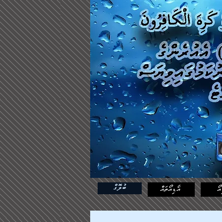
ބުލޮގް
އޯ
އޯޑިއޯތައް