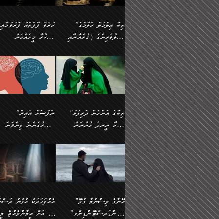
އެފަދަ ކަންކަމާމެދު ވިސްނާ
އޭގައި އަހަރުމެން ތަފްޞީލ
ލާޒިމް ޠަބީޢަތުގެ ތެރޭގައިވާ
ބުއްދި ލައްވާ ނުރައްކާތެރި
ފިކުރުކުރުން މާބޮޑަށް
ބުނަމެވެ. ހެޔޮކަންތައް
ކަންކަމެއް ނޫނެވެ. ނަމަވެސް
ޤަރާރުތައް ނިންމާ،
”ތިބާ ޢިލްމުލް ކަލާމްގެ
ކުރެވޭ ފާފަތައް ފޮރުވުމާއި،
ދިގުލައިފިނަމަ, ފުރިހަމަ ކުރުން
ބެހިގެންދަނީ: 🔹ސީދާ
އެއީ ހުށަހެޅި ލައިގަންނަ
އިޚްތިޔާރުކުރަން އެނަފްސު
އަހުލުވެރިންގެ (ޤުރްއާނާއި
ފާފަކުރާ މީހެއްކަން
ޙައްޤުވާ ކަންކަން
އެކަމުގައި (ދުނިޔަވީ)
ކަންކަމެވެ. މިސާލަކަށް:
ބޭނުންވެއެވެ. ދެން ނަފްސ
ފުރިހަމަކުރުން މަނާކުރާ
ލައްޒަތެއް ނެތް ކަންކަމެވެ
ސުންނަތް ދޫކޮށް ބުއްދީގެ
މީސްތަކުންނަށް
ހިތާމަޔާއި އުފަލާއި،
އޭގެ އަވަސްއަރުވާލުމާއި،
އަބޫ ޢުމަރު އަޙްމަދު ބްނު
🌴 އިބްނުލް ޖައުޒީ
ކަމެއްކަމުގައި: ރައްކާތެރިކަމުގެ
މިސާލަކަށް ނަމާދާއި، ރޯދަ
ޙުއްޖަތްތަކާއި ވިސްނުންތައް
އެނގިގެންވުމަށް
ކަންބޮޑުވުމާއި
އަނެއްކޮޅުން ބުއްދި
މުޙައްމަދު އަލްމާލިކީ
(597ހ) ވިދާޅުވިއެވެ:
ފިޔަވަޅުތައް އެޅުމާއި،
ޙައްޖާއި، ހަ
ބޭނުންކޮށްގެން ދީނުގެ
ނުރުހުންވުމާއި، މީސްތަކުނ
ހިތްފަސޭހަވުމާއި،
މަޝްޣޫލުކޮށްލާފަދަ އެހެރަ
(429ހ)، ބަޣުދާދުން
”ކުރެވޭ ފާފަތައް ފޮރުވުމާއ
ދިމާވެދާނޭ ގޮތ
ބިރުވެރިކަމާއި އަމާންކަމުގެ
އިޙްސާސްތަކާއި ޝުޢޫރުތައ
ކަންކަމުގައި ވާހަކަދައްކާ
އޭނާ ނުބައިކޮށްފައި
ޤައިރަވާނުގެ ރަށަށް އައިހިނދު
ފާފަކުރާ މީހެއްކަން
އިޙްސާސާއި، މޮޅިވެރިކަމާއި
ޖަމަޢަވެއްޖެނަމަ, އެހިނދު
މީހުންގެ) މަޖްލިސްތަކަށް
އެއްޗެހިކިޔުމަށް ނުރުހުންވ
އަބޫ މުޙައްމަދު އިބްނު އަބީ
މީސްތަކުންނަށް
ހިތްހަމަޖެހުމާއި އެނޫންވެސް
ނުބައި ރައުޔު، އަދި ފަހުނ
ޒައިދު އަލްޤައިރަވާނީ
އެނގިގެންވުމަށް
ޙާޒިރުވިންހެއްޔެވެ؟“
ހުއްދަވެގެންވާކަން
”ތިބާގެ އަންހެން ދަރިފުޅު
”ނަފްސަށް އެއިން
ގިނަ ކަންކަމެވެ. މި
ހިތާމަކުރާނޭ ކަންކަން ބުއ
(386ހ) އެކަލޭގެފާނާ
ނުރުހުންވުމާއި، މީސްތަކުނ
ބަޔާންކުރުން:
މީހަކާ ނީނދެ ހުންނަން
އަސަރުގެންނަ ތިންވަނަ
ޞިފަތަކުން ކަމެއް ނަފްސުގައި
އިޚްތިޔާރުކުރެއެވެ. އަދި
ވާހަކަދައްކަވަމުން
އޭނާ ނުބައިކޮށްފައި
އަބަދުމެ ހަރުލައިގެން ދާއިމަކަށް
ފަހަރެއްގައި އެފަދަ ބުއްދިއ
ހިތްވަރުދިނުމާމެދު ތިބާ
ބާވަތަކީ: ނަފްސަށް ހުށަހެ
އެއްސެވިއެވެ: ”ތިބާ ޢިލްމުލް
އެއްޗެހިކިޔުމަށް ނުރުހުންވ
އެގޮތަށް ތިމަންނާ ހިތްވަރުދެނީ
އެގޮތުން ނަފްސުގެ ޠަބީޢަތ
ނުހުރެއެވެ. އެކަމަކު އެކަންކަން
ބަލިކަށިވެ ގަމާރުވެ
ހުށިޔާރުވެ ޚަބަރުދާރުވާށެވެ!
ކަންކަމެވެ. (ޝުޢޫރުތަކާއި
ކަލާމްގެ އަހުލުވެރިންގެ
ހުއްދަވެގެންވާކަން
ކިހިނެއްހެއްޔެވެ؟ އެކަމަށް
ލޯބިވުމާއި ނުރުހުންވުމާއި،
ލައިގަނެފައި އަނެއްކާ ފިލ
ކޮސްވެގެންވާ ކަމަށް ތުހުމަ
އިޙްސާސްތަކެވެ.)
(ޤުރްއާނާއި ސުންނަތް ދޫކޮށް
ބަޔާންކުރުން: ކުރެވޭ ނުބަ
ހިތްވަރުދޭން ބޭނުންކުރާ
އުފާވުމާއި ދެރަވުންވެއެވެ.
ބުއްދީގެ ޙުއްޖަތްތަކާއި
ކަންތައް ފޮރުވާ ވަންހަނާކު
ފެތުރިގެންވާ ފަސް ގޮތެއް
ނަފްސުތަކުގައިވާ ޠަބީޢީ
ވިސްނުންތައް ބޭނުންކޮށްގެން
ދެއްކުންތެރިކަމެއްކަމުގައި 
އަހަރެން ތިބާއަށް ކިޔާދޭނަމެވެ.
ޞިފަތަކެކެވެ. ނަމަވެސް
ދީނުގެ ކަންކަމުގައި ވާހަކަދައްކާ
މީހަކު ހީކޮށްފާނެއެވެ.
ތިބާގެ އަންހެން ދަރިފުޅަށް އަދި
އެކަންކަން އިންސާނާއަށް
”އޭނާގެ ވިސްނުމާ ގުޅޭ
އެއްފަހަރަކު އުޅުނު ރަސްކަ
މީހުންގެ) މަޖްލިސްތަކަށް
އެކަންވަނީ އެހެންނެއް ނޫނ
އެކުއްޖާގެ މުސްތަޤްބަލަށް
ޖެހޭހިނދު އެއީ ވަޤުތީ ގޮތ
"އަންޑަރސްޓޭންޑިންގ"
ﷲ އަށް އީމާންވެއްޖެ މީހ
ޙާޒިރުވިންހެއްޔެވެ؟“ އަބޫ
މަނާވެގެންވާކަމަކީ
އެކަމުގެ ނުރައްކާ
ހުށަހެޅޭ ޞިފަތަކަކަށްވެއެވ