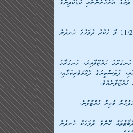
 (ވަގުތީގޮތުން) ހަނގުރާމަ ހުއްޓާލުމާއި 19 އަހަރުން ދަށުގެ އަންހެނުންނާއި ކުޑަކުދިންގެ 
 ހަނގުރާމަ ހުއްޓާލުމަށް އަމަލުކުރަން ފަށާނީ 11/24/2023 ވާ ހުކުރު ދުވަހުގެ ހެނދުނު 
 - ހުކުރު ދުވަހުގެ ހެނދުނުން ފެށިގެން 4 ދުވަހަށް ހަނގުރާމަ ހުއްޓާލާއިރު، ހަނގުރާމަ 
ހުއްޓާލުމުގެ މުޅި މުއްދަތުގައި އަލްޤައްސާމް ބްރިގޭޑްތަކާއި، ފަލަސްތީނުގެ ދެކޮޅުވެރިކަމާއި، 
ހުއްޓާލާނެއެވެ.
 - ޣައްޒާ ސިޓީއާއި އުތުރުގައި ދުޝްމަނުންގެ މަތިންދާބޯޓުތައް ކޮންމެ ދުވަހަކު ހެނދުނު 