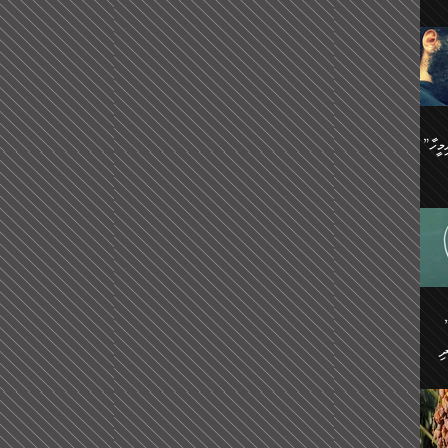
ިޝާމު ބްނު އިސްމާޢީލު
އް
:
އަކީ
ް
ައި
ެއިން
މީހަކު
”އޭ އުޚްތާއެވެ! ތިބާގެ ފިރިމީހާ
،
ެން
ވެ.
ެ
ައާއި،
 ތަޖ
ެސް
ިހާ
ް
އިސާ
އޭނާ
ި
 ހަރުލާފައި ހުރި
ި
ރަށް
ެން
ެންގެ
ެއިން
ގ