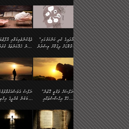
މައްޗަށް ސީދާވިހިނދު، ހެދުން
އެއީ (ޙަޤީޤަތުގައި) އެ
ޠަބީޢަތަށް އަސަރުކުރުން:
ދެން ކޮން އެއްޗެއްތޯއެވެ؟“
ނައްތާލައެވެ. އަނެއްކޮޅުން
🔅 ބަކްރު ބްނު ޢަބްދި ﷲ
ނަފްސަށް ހުށަހެޅިގެން އަ
ބޮނޑިކޮށްލައްވާފައި، އުޑާއި
ދެކަންތަކުގެ ދ
ވިދާޅުވިއެވެ: ”ރިވެތި ރަނގަޅު
އެމީހަކުގެ މޫނުމަތި ރީތިވެ
އަލްމުޒަނީ (108ހ)
އެކި ވައްތަރުގެ އިޙްސާސްތ
ދިމާލަށް އިސްތަށިފުޅު
އަދަބެކެވެ.“ ދެންނެވުނެވެ:
އެކަމަކު ވިސްނުން ކޮށި
ކިޔާދެއްވިއެވެ: ”އަހަރެން
ބާރުމިން ހުރި މިންވަރަކުނ
”އެކަން ނެތްނަމަ ދެން
ވެއްޖެނަމަ, އޭނާގެ ނަފްސ
އެއްފަހަރަކު ގެއިން
އިންސާނާގެ ޠަބީޢަތަށް
ކޮންކަމެއްތޯއެވެ؟“
އުނިކަމާހުރެ މޫނުމަތީގެ ހު
ނިކުމެގެންދަނިކޮށް އެއްޗެހި
އަސަރުކުރެއެވެ... ދެން
ވިދާޅުވިއެވެ: ”އޭނާ
ރީތިކަން ދާހުއްޓެވެ.
އުފުލުމުގެ މަސައްކަތްކުރާ މީހަކާ
އެއަށްފަހު އެ ޠަބީޢަތުން
”އާދައިގެ ކުދި ކަންކަމުގައި
މަޝްވަރާއަށް އަހާނޭ ރަނގަޅު
އެހެންކަމުން ވިސްނުންތެރ
ދިމާވިއެވެ. އޭނާގެ ސާމާނު އޭރު
ބުއްދިއަށް އަސަރުކުރެއެވެ.
މާބޮޑަށް ދިގުކޮށް ވިސްނުން:
ބިރުން ހެޔޮކަންތައް ކުރުނ
ޞާލިޙު އަޚެކެވެ.“
މީހާގެ އަތުގައި އެއްޗެއް
އުފުލަމުންދިޔައެވެ. އޭރު އޭނާ
މިއަސަރުކުރުމުގެ އަޞްލުގެ
ދެންނެވުނެވެ: ”އެގޮތަށް
ނެތަސް ކަންބޮޑުވެ
ދޫކޮށްލުމުގެ ބާބު ބަޔާންކުރުން:
ކިޔަމުންދިޔައެވެ: «الْحَمْدُ
ފެށުން އައި ގޮތަކީ:
އެކަމެއްގައި އެހާ ދިގުކޮށް
🌴 އިބްނުލް ޖައުޒީ
ނެތްނަމަ ދެން
ހިތާމަކުރުމެއް ނެތެވެ. އެހ
لِله، أسْتَغْفِرُ الله»
ޞައްޙަކޮށްވާ ޠަބީޢަތެއް
ވިސްނުން ޙައްޤުނުވާ
(597ހ) ވިދާޅުވިއެވެ:
ކޮންކަމެއްތޯއެވެ؟“
ބުއްދިވެރިޔާއަށް ތަނ
އެވެ. އެއަށްވުރެ އިތުރަށް
ބަދަލުކޮށްލާ ގޮތަށް އައި
ކަންކަމުގައި މާބޮޑަށް
”ދެއްކުންތެރިކަމާއި އާފާތްތ
ވިދާޅުވިއެވެ: ”ދިގުކޮށް
އެއްޗެއް ނުކިޔައެވެ. ދެން އޭނާ
ލޯބިވާކަހަލަ އިޙްސާސެކެވެ
ވިސްނުމަކީ ބައްޔެކެވެ.
ބިރުން ހެޔޮކަންތައް ކުރުނ
ވަކިތަނަކަށް ދިޔައެވެ. ދެން
ދެން އެ ޠަބީޢަތުން ބުއްދި
ފަހަރެއްގައި މިހެންވަނީ
ދޫކޮށްލުމުގެ ބާބު ބަޔާންކ
އޭނާގެ ބުރަކަށީގައި ހުރި
އަސަރުކުރީއެވެ. ޝަރީޢަތުގ
މުހިއްމު ކަންކަމާއި އަދި
ދަންނާށެވެ! މީސްތަކުންގެ
”ނަފްސަށް ވަޤުތީ ގޮތުން
ސާމާނުތައް ބަހައްޓަންދެން
ލޯބިވެވޭކަހަލަ އިޙްސާސްތަ
މުހިއްމު ނޫންކަންކަމާމެދުވެސް
ތެރޭގައި، ދެއްކުންތެރިއަކަށ
ހުށަހެޅޭ އިޙްސާސްތަކާއި
ސަބަބުން ބުއްދީގެ އިޚްތިޔ
އަހަރެން ހުރީމެވެ. ދެން
ގެނައުން މަނައެއް ނުކުރެއ
މާބޮޑަށް ސަމާލުވެގެން
ވެދާނޭކަމަށް ބިރުން ހެޔޮ
ބުނެފީމެވެ: "މި ނޫން އެއްޗެއް
މިސާލަކަށް ބެލުމުގެ ލައްޒަ
ޝުޢޫރުތައް:
ކުރާ އަސަރު.
ހުށިޔާރުވެގެން އުޅޭ ބައެއް
ޢަމަލުކުރުން ދޫކޮށްލާ
ނަފްސަށް ބައިވަރު ވަޤުތީ
ބައެއް ނަފްސުތަކުގެ
ކިޔަން ތިބާއަށް ރަނގަޅަށް ނ
އެކަމަކު ޝަރީޢަތުން އެއ
ނަފްސުތަކުގެ ސަބަބުން
މީހުންވެއެވެ. އެއީ ގޯހެކެވ
ޞިފަތަކާއި އިޙްސާސްތައް
ޠަބީޢަތުގައި
ބުއްދިއަށް ކުރާ
އަދި ޝައިޠާނާއަށް ވެވޭ
ލިބިގެންވެއެވެ. އެއީ
އަވަސްއަރުވާލުންވެއެވެ. ދ
އަސަރުންކަމުގައި ވެދާނެއެވެ.
އެއްބަސްވުމެކެވެ. އެކަމަކު
ނަފްސުގައި ހިފެހެއްޓިގެންވާ
ކުޑަ ވަޤުތުކޮޅެއްގެ ތެރޭގައ