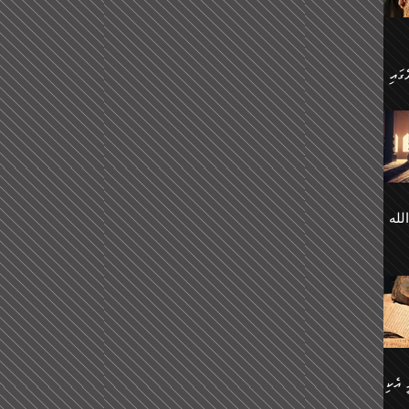
 ގޮތް
ާގެ
ަ
ހެން
ތަށް
 تَرَ
هُ
َةࣰ
لُهَا
ی
لله
ީފު
هيم
ނގަޅު
އެކު
ް
؛
ުމަރު
މާއި،
ކަން
ިއެވެ:
ދާނ
الله
ު
ް
 އެކި
ުމަރު