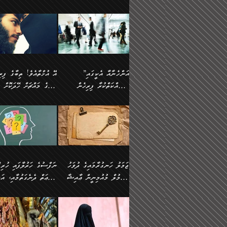
ޢުމަރު ވިދާޅުވިއެވެ:
އިންސާނާއަކީ ވަރަޢަވެރި
އަންހެނަކު ހޯދަން
ތެރެއިން މީހަކު
ނޭނގިހުރެވެސް ތިބާ އެކަމަށް
ދެން އޭގެ ޠަބީޢީ
އޭ އަޚާއެވެ! ތިބާއާ އެއްފަދަ
🌴 ހ
”އާނއެކެވެ. އަހަރެން
މީހެއްކަމުގައި މީހުންނަށް
ވަރުބަލިވެގެން އުޅެއެވެ.
އަތުޖެހިއްޖެނަމަ އެމީހަކު
ވެއްޓިފައި ވެދާނެއެވެ: 1-
މިންގަނޑަށްވުރެ އެޞިފަތަ
ފިރިހެނަކާ މެނުވީ ތިބާގެ
(217ހ) ކިޔާދެއްވިއެވެ
ދެފަހަރަކު ޙާޒިރުވީމެވެ. ދެން
ދައްކަންވެގެން، އަދި އޭނާ
ޞަލީބަށް އެރުވުމަށް
އާމްދަނީ ހޯދަން
ބޭރުވެއްޖެނަމަ, އެހިސާބުނ
ވިސްނުމާ އެއްގޮތްވެ
”އެއްފަހަރަކު އުޅުނު
އެއަށ
ﷲ ދެކެ ބިރުގަންނަ
މަސައްކަތްކުރުމާއި ވަޒީފާ
ބުއްދިއަށް އަސަރުކުރެއެވެ.
އަމުރުކުރަމުން ދިޔައެވެ.
އަންޑަރސްޓޭންޑު
ރަސްކަލަކު، ﷲ އަށް
އަދާކުރުމުގެ ދަރަޖަ ބޮޑުކޮށް
ޠަބީޢީ އާދައިގެ މިން ތެރޭގ
ނުވެވޭނެއެވެ. ދެންފަހެ
އީމާންވެއްޖެ މީހުންގެ ތެރ
މަތިކުރުމެވެ. ޚާއްޞަކޮށް
އެޞިފަތައް ހުރިނަމަ,
އަންހެނާއަށް ބަލާއިރު ތިޔަ
މީހަކު އަތުޖެހިއްޖެނަމަ އެ
”އަންހެނާއާ އެކީގައި
ޑޮކްޓަރީކަމާއި
އެޞިފަތަކަށް އަސަރުކުރުވާ
ދެމީހުންގެ ގުޅުމަކީ އެކަކު
ޞަލީބަށް އެރުވުމަށް
މަސައްކަތްކުރާ ފިރިހެން
ތިބާގެ މައްޗަށް ހޭދަކޮށް
އިންޖިނޭރުކަންފަދަ
އޭގެ މައްޗަށް ޙުކުމްކުރާ
އަނެކަކުގެ ވިސްނުން ފަހުމްވެ
އަމުރުކުރަމުން ދިޔައެވެ. ދ
ވަޒީފާތަކެވެ. އެހެނީ ވަޒީފާ
އެއްޗަކީ ބުއްދިކަމުގައިވެއެ
ވޯރކްމޭޓުންނާއި
ޚަރަދުކުރުމަކީ ޢައިބެއް ނޫނެވެ.
ދޭހަވުމަށްވުރެ މާ މަތީ
ﷲ އަށް އީމާންވާ މީހުންގ
ޅިޔަނުންނާއިމެދު ޙަދީޘްގައި
ހަމަ އެގޮތަށް ތިބާގެ ބައްޕ
އަދާކުރުމުގެ ދަރަޖަ ބޮޑުކޮށް
އެއީ ބުއްދީގައި ޢިލްމާއި،
ކްލާސްމޭޓުންނަކީ މަރެވެ.
ގުޅުމެކެވެ. އެއީ އެކަކު އަނެކަކު
ތެރެއިން މީހަކު ގެނެވި
އައިސްފައިވަނީ އެއީ މަރު
ތިބާގެ ފިރިހެން ދަރިފުޅުވ
މަތިކުރާ ޒުވާން އަންހެނާ
ފުރިހަމަކޮށްދޭ ގުޅުމެކެވެ.
ޞަލީބަށް އެރުވުމަށް
ކަމުގައިއެވެ. އައުލަވީ ޤިޔާސުން
ތިބާއަށް ޚަރަދުކޮށްދިނުން
އެހެންކަމުން، ތިބާގެ
އަމުރުކުރިހިނދު އޭނާއަށް
އެޙަދީޘްގައި: އަންހެނާ ވަޒީފާ
ޢައިބަކަށް ނުވެއެވެ. އެހުރ
ވިސްނުމާއި ޚިޔާލާ އެއްގޮތްވެ
ބުނެވުނެވެ: "ވަޞިއްޔަތެއ
އަދާކުރާ ތަނުގައި އުޅޭ،
އެންމެންވެސް މުދަލާއި ފަ
ވިސްނޭ އަންހެނަކު ހޯދަން
އޮތިއްޔާ ކުރާށެވެ." ދެން 
ފިރިހެނުން ހިމެނެއެވެ. އެއީ
އެއްކުރާ މަޤްޞަދެއްކަމުގައ
ޖަމަލު ހަނގުރާމައިގެ ދުވަހު
”ނަފްސުގެ
ތިބާއަށް ޙާޖަތެއް ނުވެއެވެ.
ބުނެފިއެވެ: "އަހަރެން
އެމީހުންގެ ވޯރކްމޭޓު އަންހެނާގެ
ބަލަނީ ތިބާއެވެ. އެގޮތުން
އުންމުލް މުއުމިނީން ޢާއިޝާ
ޠަބީޢަތް ދެނެގަތުމާއި، އަދ
ތިބާ ޙާޖަތް ޖެހިގެންވަނީ
ވަޞިއްޔަތް ކުރާނީ
ގާތަށް ވަދެއުޅުން ގިނަވެގެންވާ
ބައްޕަގެ ގާތުގައި: "ތިހާވަ
ތިބާގެ ވިސްނުމާއި ޚިޔާލާއެކު
ކޮންކަމަކަށްހެއްޔެވެ. އަހަރ
(57ހ)
ނަފްސުގެ އެދުންވެރިކަން
ފިރިހެނުންނެވެ. ފަހެ އެމީހުންނީ
ބުރަކޮށް މަސައްކަތްކޮށް
”އަންހެނުން ޖިހާދުކުރަން
ނަފްސުގެ ޠަބީޢަތުގެ ހުރި
ތިބާ ބަލައިގަންނަ އަންހެނަކު
ދުނިޔެއަށް ވެއްދުނީ އަހަރ
ނިކުމެވަޑައިގަންނަވަން
ބުއްދިން ވަޒަންކުރުމަށް އ
ޅިޔަނުންނަށްވުރެ އެތައް
ދާއޮހޮރުވަނީ ކީއްވެހޭ"
ޖެހޭނެކަމަށްވާނަމަ ﷲ ގެ
ޞިފަތަކަކީ ކޮބައިކަން
ހޯދުމެވެ. އެހެނ
ލަފައެއް ނެތިއެވެ. އެތަނު
ޤަޞްދުކުރެއްވިހިނދު އުންމުލް
ކުރާ އަސަރު:
ގޮތަކުން ނުރައްކާ ބޮޑު
އަހައިފިނަމަ އޭނާ ބުނާނީ
ރަސޫލާ صلى الله عليه
ނޭނގެނީސް، ނަފްސު
ބައެކެވެ. އެގޮތުން މަސައްކަތު
ތިމަންނާގެ ދަރިން
މުއުމިނީން އުންމު ސަލަމާ