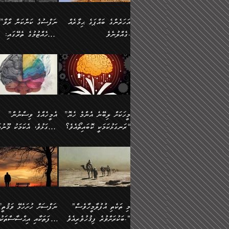
އުޅެގެން ﷲ ދެއްވި ނިޢުމަތް
ދެން މީނާ (އެމީހުންނާ
ސީދާވާނެއެވެ. އަނެއްކޮޅުން
އަންހެންދަރިން އެމީހަކަށް 
ގަޑުބަޑުކޮށް
އެކުގައި ރޭކުރާއިރު) އެމީ
ޖާހިލުމީހާ ދައްކާ ވާހަކަތައް،
1-ދެން އެކުދިން
އަހަރެންގެ ބައްޕަގެ ޙިމާރެއް
”ނަފްސުގެ ކަންކަން ރާވާ
ހުތުރުނުކުރާހުއްޓެވެ...
އެއްގޮތްވެއެވެ. ނުވަތަ އެމ
ބަލިވެފައިވާ ހަށިގަނޑެއް
އަދަބުވެރިކުރުވާ 2-އަދި
ގެއްލުނެވެ.
ބެލެހެއްޓުމުގެ ތެރޭގައި:
ބުއްދިއާއި ވިސްނުންތެރިކަން
ރޯދަ ހިފާއިރު މީނާވެސް
އެގޮތްމިގޮތްވާހެން ފުށޫއަރާ
އިތުރުކޮށްދޭނެ ކަމަކީ: އޭނާފަދަ
އެމީހުންނާއެކު ރޯދަހިފައެވެ
މަގުފުރެދިފައިވާ ބަޔަކުގެ
އިދިކީލަވާނެއެވެ. އަދި
އަދި އެކުދިންނަށް ހެޔޮކޮށް
🌱 ޖަޢުފަރު ބްނު މުޙައްމަދު
އެމީހުންގެ މަގުފުރެދުމާއި
(އެހެން ބުއްދިވެރިންނާ)
އެމީހުން
ކިބައިގައިވާ މޮޅެތި ރިވެތި
ބުއްދިވެރިޔާގެ ބަސްތައް އެއީ
ހިތައިފިނަމަ ފަހެ އެމީހަކަ
(148ހ) ކިޔާދެއްވިއެވެ:
އެމޮޅެތި ކަންކަމާ ގުޅުމެއް
ގާތްވުމާއި، އެއާ އިދިކޮޅު އިދ
ކިތަންމެ މަދު
ކަންކަމަށް ބަލާ ވިސްނުން
ސުވަރުގެއެވެ." 📖 ސުނ
”އަހަރެންގެ ބައްޕަގެ ޙިމާރެއް
ނުވެއެވެ. އެހެނީ ނަފްސަކ
ބަސްތަކެއްވިޔަސް އޭގެ ޤަދަރު
އަބީ ދާވޫދު 📖 ފަހެ ތިބާ
ނުކުރުންވެއެވެ.
ގެއްލުނެވެ. ދެން ބައްޕަ
ވަޒަންހަމަވާ އެއްޗެއް ނޫނ
ބޮޑުވެގެންވެއެވެ. އެއީ
އަންހެން ދަރިން
ވިދާޅުވިއެވެ: ”ﷲ ތަޢާލާ
ނަފްސު ކަންކަން
ފާފަވެރިޔާގެ ކުރިމަތިލުން
ކައިވެނިކުރުވުމުގައި
އަހަރެންނަށް އޭތި އަނބުރާ
މަސްހުނިކޮށްލައެވެ. އެގޮތު
”މީހަކަށް ލިބޭނެ އެންމެ ހެޔޮ
”އެމީހެއްގެ ވިސްނުން
ކިތަންމެ ކުޑަކަމެއްވިޔަސް އޭގެ
ފަރުވާކުޑަކޮށް، ޢާއިލާއެއް
ރައްދުކުރައްވައިފިނަމަ ފަހެ
މީހަކު ބުރު ސޫރަ ރީތި
މުޞީބާތް ބޮޑުވެގެންވާ ގޮތަށެވެ.
ރަނގަޅުކަމަކީ ކޮބައިތޯއެވެ؟“
ރަނގަޅުވެ، އެކަމަކު މޫނުމަ
ބިނާކޮށް ކައިވެންޏެއް
އެކަލާނގެ ރުއްސަވާނޭ ޙަމްދުގެ
ފުރިހަމަ، މުދާތައް ތަނަވަ
އަދި ބުއްދިވެރިކަމުގެ ތެރޭގައި:
ޤާއިމުކުރުން ދޫކޮށްފައި
ސޫރަ ހުތުރުވެއްޖެ މީހާ,
ބަސްތަކަކުން އަހަރެން
އެކަމަކު އެއާއެކު ޢަޤީދާއާއ
🪨 އިބްނުލް މުބާރަކު
☘️ އިބްނު ޙިއްބާނު
އެއްވެސް ކަ
ކިޔެވުމާއި އެހެން
އެކަލާނގެއަށް
ފިކުރު ފުރެދިގެންވާ މީހަކަށ
(181ހ) އަށް ދެންނެވުނެވެ:
(354ހ) ވިދާޅުވިއެވެ:
މަޤްޞަދުތަކުގައި އެކުދިން
ޙަމްދުކުރާހުށީމެވެ.“ ދެން މާ
ވެދާނެއެވެ. ދެން މިފަދަ
”މީހަކަށް ލިބޭނެ އެންމެ ހެޔޮ
”އެމީހެއްގެ ވިސްނުން
މަޝްޣޫލުކުރުވުމާމެދު ތިބާ
ގިނައިރެއް ނުވެ އޭގެ
މީހަކުގެ ރީތިކަމާއި އޭނާގެ
ރަނގަޅުކަމަކީ ކޮބައިތޯއެވެ؟“
ރަނގަޅުވެ، އެކަމަކު މޫނުމަ
ނަމަނަމަ ސަމާލުވެ
އަސްދާނުގޮނޑިއާއި ލަގަނާއި
މޮޅެތި ތަކެއްޗަށްޓަކައި ބެލ
ވިދާޅުވިއެވެ: ”އޭނާގެ
ސޫރަ ހުތުރުވެއްޖެ މީހާ, ފ
އެކީގައި އޭތި ގެނެވުނެވެ. ދެން
އޭނާގެ ޢަޤީދާއާއި ޤަބޫލުކު
ކިބައިގައިވާ ފުރާ ފުރިހަމަ
އޭނާގެ ނަފްސުގެ (ބުއްދިއ
"މި ތަކެތި އުފުލާމީހާވެސް
”ނަފްސަށް ހުށ
އެކަލޭގެފާނު އެއަށް
ގޮތްތަކާއި ފިކުރުވެސް ނަ
ބުއްދިއެވެ.“ ދެންނެވުނެވެ:
ވިސްނުމުގެ) ހެޔޮކަމުން އ
ބަކުރަށްވުރެ ފިޤުހުވެރިއެވެ."
ޞިފަތަކާއި އިޙްސާސްތަކު
ސަވާރުވިއެވެ. އަދި އޭގެ
ރަނގަޅުކޮށް ޖަރީކޮށްދޭ ކަމ
”އެގޮތަށް ލިބިގެންނުވިނަމަ
މޫނުގެ ހުތުރުކަން ހަނދާނ