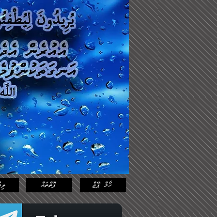
Log In
Featured
Posts
ހޯމް ޕޭޖް
ފޮތްތައް
ލިޔ