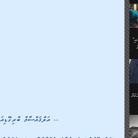
ަމަށް
🔥އިބްނު ޙިއްބާނު (354ހ)
ެ.
ުން
ން:
ައިން
”މީހުން ފެނުމުން އަޅުކަމުގައި
ަކު
ަ
ް
ް
🔥އިބްނުލް ޖައުޒީ (597ހ)
ްމު
 އުޅެ
ުމުން
ެ.
ިވުން
ކުން
ަ
ުކޮށް
ން:
ކަށް
ް
ީހުން
 ... އަލްޤައްސާމް ބްރިގޭޑިއަރސް ...
ކޮޅުން
ަރު
ވެ.