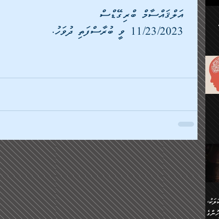
ުކޮށް
 އަލްޤައްސާމް ބްރިގޭޑްސް
 11/23/2023 ވީ ބުރާސްފަތި ދުވަހު.
ަށް
.
އާއި،
ް
ި،
ް
ން
ުން
ް
ްދިން
ް
ެއް
ޅޭ
ުން
ުގައި
ތުވެ
އި
 މިއީ
ރުމަކީ
ހީކުރާ
ލަކު،
ެވެ.
ުން
ުންގެ
ެ.