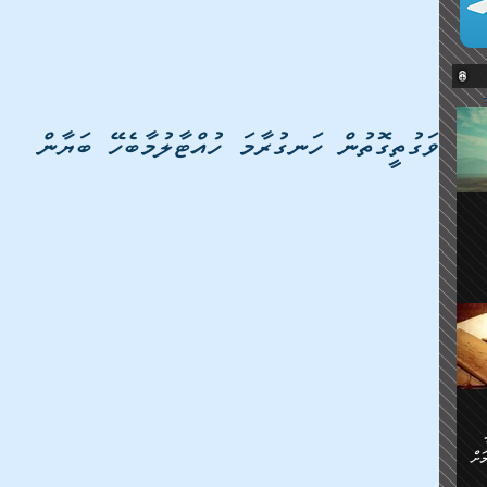
ވަގުތީގޮތުން ހަނގުރާމަ ހުއްޓާލުމާބެހޭ ބަޔާން
ޔޭގެ
ް
ަށް
ަށް