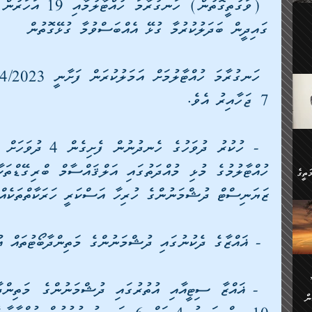
ލިބި:
ހުންނާ
ގައިދީން ބަދަލުކުރުމާ ގުޅޭ އެއްބަސްވުމާ ގުޅޭގޮތުން
ީހުން
އެކުދިން ކައިވެނިކުރުވާ 3-
.
ށްވަނީ
7 ޖަހާއިރު އެވެ.
 ދިގު
ަނު
ީ
ގެ
ެވެ.
ން
ތީގެ
ސްވެ،
ޒަޔަނިސްޓް ދުޝްމަނުންގެ ހުރިހާ އަސްކަރީ ހަރަކާތްތަކެއް 
ި
ް
 - ޣައްޒާގެ ދެކުނުގައި ދުޝްމަނުންގެ މަތިންދާބޯޓުތައް އުދުހުން މުޅިން ހުއްޓާލާނެ.
ތީގެ
ުމަކީ:
ަހެ
ރާ
ާއި
ަހެޅޭ ވަޤުތީ
ފްސަށް
ޭނާގެ
ން
ެކެވެ.
ް