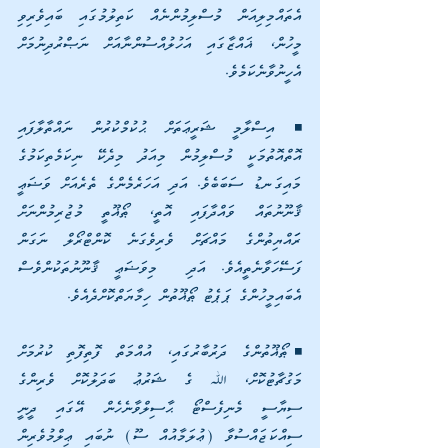
އެތައްމިލިއަން މުސްލިމުންނެއް ކަތިލުމުގައި ބައިވެރިވި 
މީހުން، ޣައްޒާގައި އަހުލުއްސުންނާއަށް ނަޞްރުދިނުމަށް 
އެހީނުވާނެކަމެވެ. 
◾ އިސްލާމީ ޝަރީޢަތަށް ޙުކުމްކުރުން ނައްތާލާފައި 
އޮތްއޮތުމަކީ މުސްލިމުން މިއަދު މިދެކޭ ނިކަމެތިކަމުގެ 
މައިގަނޑު ސަބަބެވެ. އަދި އަހަރެމެންގެ ތެރެއަށް ވަޟަޢީ 
ޤާނޫނުތައް ވައްދާފައި އޮތީ، ޠޯޣޫތީ މުޖުރިމުންނަށް 
ރަައްޔިތުންގެ މައްޗަށް ވެރިވެގަނެ ކޮންޓްރޯލް ނަގަން 
ފަސޭހަވާނެތީއެވެ. އަދި  މިވަޟަޢީ ޤާނޫނުތަކުންވެސް 
އެބައިމީހުންގެ ޕަޕެޓު ޠޯޣޫތުން ހިމާޔަތްކޮށްދެއެވެ.
◾ޠޯޣޫތުންގެ ދަރުބާރުގައި، އުއްމަތް ފޮތިފޮތި ކުރުމަށް 
މަގުޗާޓުކޮށް، ﷲ ގެ ޝަރުޢު ބަދަލުކޮށް ވެރިންގެ 
ސިޔާސީ މެނިފެސްޓޯ ޙާސިލްވާނެހެން އޭގައި ދީނީ 
ސިއްކަޖައްސުވާ (ޢުލަމާއުއް ސޫ) ނުބައި ޢިލްމުވެރިން 