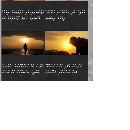
ނިކުމެގެންދަނިކޮށް އެއްޗެހި
ޠަބީޢަތަށް އަސަރުކުރެއެވެ...
ކޮންކަމެއްތޯއެވެ؟“
ވެއްޖެނަމަ, އޭނާގެ ނަފްސުގެ
އުފުލުމުގެ މަސައްކަތްކުރާ
ދެން އެއަށްފަހު އެ ޠަބީޢަތުން
ވިދާޅުވިއެވެ: ”އޭނާ
އުނިކަމާހުރެ މޫނުމަތީގެ ހުރި
”އާދައިގެ ކުދި ކަންކަމުގައި މާބޮޑަށް
”ދެއްކުންތެރިކަމާއި އާފާތްތަކަށް ބިރުން
މީހަކާ ދިމާވިއެވެ. އޭނާގެ
ބުއްދިއަށް އަސަރުކުރެއެވެ...
މަޝްވަރާއަށް އަހާނޭ ރަނގަޅު
ރީތިކަން ދާހުއްޓެވެ.
ދިގުކޮށް ވިސްނުން:
ހެޔޮކަންތައް ކުރުން ދޫކޮށްލުމުގެ ބާބު
ސާމާނު އޭރު
މިއަސަރުކުރުމުގެ އަޞްލުގެ
ޞާލިޙު އަޚެކެވެ.“
އެހެންކަމުން ވިސްނުންތެރި
ބަޔާންކުރުން:
އެކަމެއްގައި އެހާ ދިގުކޮށް
🌴 އިބްނުލް ޖައުޒީ
އުފުލަމުންދިޔައެވެ. އޭރު އޭނާ
ފެށުން އައި ގޮތަކީ:
ދެންނެވުނެވެ: ”އެގޮތަށް
މީހާގެ އަތުގައި އެއްޗެއް
ވިސްނުން ޙައްޤުނުވާ
(597ހ) ވިދާޅުވިއެވެ:
ކިޔަމުންދިޔައެވެ: «الْحَمْدُ
ޞައްޙަކޮށްވާ ޠަބީޢަތެއް
ނެތްނަމަ ދެން
ނެތަސް ކަންބޮޑުވެ
ކަންކަމުގައި މާބޮޑަށް
”ދެއްކުންތެރިކަމާއި
لِله، أسْتَغْفِرُ الله»
ބަދަލުކޮށްލާ ގޮތަށް އައި
ކޮންކަމެއްތޯއެވެ؟“
ހިތާމަކުރުމެއް ނެތެވެ. އެހެނީ
ވިސްނުމަކީ ބައްޔެކެވެ.
އާފާތްތަކަށް ބިރުން
އެވެ. އެއަށްވުރެ އިތުރަށް
ލޯބިވާކަހަލަ އިޙްސާސެކެވެ.
ވިދާޅުވިއެވެ: ”ދިގުކޮށް
ބުއްދިވެރިޔާއަށް ތަނ
ފަހަރެއްގައި މިހެންވަނީ
ހެޔޮކަންތައް ކުރުން
އެއްޗެއް ނުކިޔައެވެ. ދެން
ދެން އެ ޠަބީޢަތުން ބުއްދިއަށް
މުހިއްމު ކަންކަމާއި އަދި
ދޫކޮށްލުމުގެ ބާބު
އޭނާ ވަކިތަނަކަށް ދިޔައެވެ.
އަސަރުކުރީއެވެ. ޝަރީޢަތުގައި
”ނަފްސަށް ވަޤުތީ ގޮތުން ހުށަހެޅޭ
”ނަފްސު އަވަސްއަރުވާލުމުގެ ސަބަބުން
މުހިއްމު ނޫންކަންކަމާމެދުވެސް
ބަޔާންކުރުން: ދަންނާށެވެ!
ދެން އޭނާގެ ބުރަކަށީގައި ހުރި
ލޯބިވެވޭކަހަލަ އިޙްސާސްތައް
އިޙްސާސްތަކާއި ޝުޢޫރުތައް:
ބުއްދީގެ އިޚްތިޔާރަށް ކުރާ އަސަރު.
މާބޮޑަށް ސަމާލުވެގެން
މީސްތަކުންގެ ތެރޭގައި،
ސާމާނުތައް ބަހައްޓަންދެން
ގެނައުން މަނައެއް ނުކުރެއެވެ.
ނަފްސަށް ބައިވަރު ވަޤުތީ
ބައެއް ނަފްސުތަކުގެ
ހުށިޔާރުވެގެން އުޅޭ ބައެއް
ދެއްކުންތެރިއަކަށް ވެދާނޭކަމަށް
އަހަރެން ހުރީމެވެ. ދެން
މިސާލަކަށް ބެލުމުގެ
ޞިފަތަކާއި އިޙްސާސްތައް
ޠަބީޢަތުގައި
ނަފްސުތަކުގެ ސަބަބުން
ބިރުން ހެޔޮ ޢަމަލުކުރުން
ބުނެފީމެވެ: "މި ނޫން އެއްޗެއް
ލައްޒަތެވެ. އެކަމަކު
ލިބިގެންވެއެވެ. އެއީ
އަވަސްއަރުވާލުންވެއެވެ. ދެން
ބުއްދިއަށް ކުރާ
ދޫކޮށްލާ މީހުންވެއެވެ. އެއީ
ކިޔަން ތިބާއަށް ރަނގަޅަށް ނ
ޝަރީޢަތުން އެއ
ނަފްސުގައި ހިފެހެއްޓިގެންވާ
ކުޑަ ވަޤުތުކޮޅެއްގެ ތެރޭގައި
އަސަރުންކަމުގައި ވެދާނެއެވެ.
ގޯހެކެވެ. އަދި ޝައިޠާނާއަށް
ލާޒިމް ޠަބީޢަތުގެ ތެރޭގައިވާ
ބުއްދި ލައްވާ ނުރައްކާތެރި
އެފަދަ ކަންކަމާމެދު ވިސްނާ
ވެވޭ އެއްބަސްވުމެކެވެ.
ކަންކަމެއް ނޫނެވެ. ނަމަވެސް
ޤަރާރުތައް ނިންމާ،
ފިކުރުކުރުން މާބޮޑަށް
އެކަމަކު އޭގައި އަހަރުމެން
”ތިބާ ޢިލްމުލް ކަލާމްގެ އަހުލުވެރިންގެ
ކުރެވޭ ފާފަތައް ފޮރުވުމާއި، ފާފަކުރާ
އެއީ ހުށަހެޅި ލައިގަންނަ
އިޚްތިޔާރުކުރަން އެނަފްސު
ދިގުލައިފިނަމަ, ފުރިހަމަ ކުރުން
ތަފްޞީލުކޮށް ބުނަމެވެ.
(ޤުރްއާނާއި ސުންނަތް ދޫކޮށް ބުއްދީގެ
މީހެއްކަން މީސްތަކުންނަށް