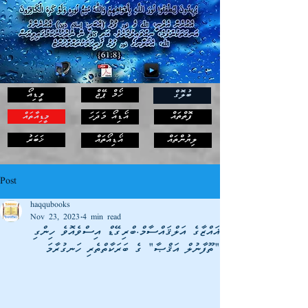
ހޯމް ޕޭޖް
ވީޑިއޯ
ބުލޮގް
ފޮތްތައް
އޯޑިއޯ މަދަހަ
މީޑިއާތައް
ޚަބަރު
ލިޔުންތައް
އޯޑިއޯތައް
Post
haqqubooks
Nov 23, 2023
4 min read
ޣައްޒާގެ އަލްޤައްސާމް.ބްރިގޭޑް އިސްވެއޮވެ ހިންގި
"ތޫފާނުލް އަޤްޞާ" ގެ ބަރަކާތްތެރި ހަނގުރާމަ