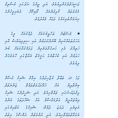
ފަޟީޙަތްވެގެންދިޔުމެވެ. އަދި ދީނުގެ ނަމުގައި މުސްލިމް 
ޤައުމުތައް ކާފިރުންނަށް ލޯބިކޮށް އެބައިމީހުންގެ 
ކިޔަމަންތެރިކަމުގެ ދަށަށް ވެއްދުމެވެ. 
◾ ވެސްޓުން ތަހްޒީބުކަމަށް ދެއްކުމަށް މީގެ  
އަހަރުތަކެއްކުރިން ބޭނުންކުރަމުން އައި ސިވިލިއަންސް އާއި 
ހަތިޔާރު އެޅި ހަނގުރާމަވެރިން ފަރަޤުކުރާކަމަށް ބުނެ 
ހަދަމުން އައި ބުހުތާނުގެ ޙަޤީޤަތް ޣައްޒާގައި ހާމަވެގެން 
ދިޔުމެވެ. 
ފަހެ ﷲ ތަޢާލާ މުޖާހިދުންގެ އިމާމް ޝެއިޚް އުސާމާ 
ބިންލާދިން އަށް ހެޔޮރަޙުމަތްލައްވާ ޖަންނަތުލް 
ފިރްދައުސުގައި ލައްވާށިއެވެ. އަދި ޝަހީދުންގެ ޝެއިޚް 
ޢިއްޒުއްދީން އަލްޤައްސާމް އަށް ޝަހާދަތުގެ އެންމެ 
މަތިވެރި ދަރަޖަ ދެއްވާ، ޝެއިޚްގެ ކަތާއިބުގައި 
ބަރަކާތްލައްވާށިއެވެ. އަދި އުއްމަތުން އަޤްސާގެ އިތުރު 