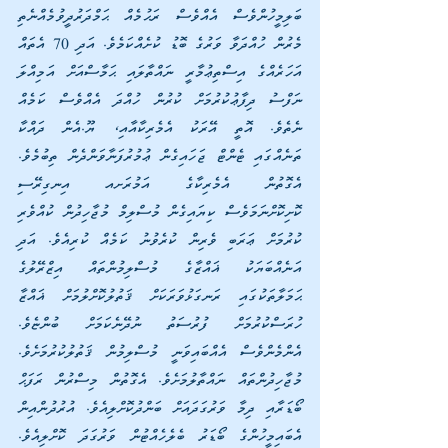
ބަލިމީހުންވެސް އެއްވެސް ރަޙުމެއް ޙަމްދަރުދީވުމެއްނެތި 
މެރުން ހުއްދަވާ ވަރުގެ ބޮޑު ކުށެއްކަމެވެ. އަދި 70 އެތައް 
އަހަރެއްގެ އިސްތިޢުމާރީ ނައްތާލައި ޙަމާސްއަށް އަމިއްލަ 
ނަފްސު ދިފާޢުކުރުމަށް ކުރުން ހުއްދަ އެއްވެސް ކަމެއް 
ނެތެވެ. އޮތީ އޭރަކު އެމެރިކާއާއި، ޔޫ.އެން ދައްކާ 
ތަނެއްގައި ޓެންޓް ޖަހައިގެން ޢުމުރުފަނާވަންދެން ތިބުމެވެ. 
އެގޮތުން އެމެރިކާގެ އަމުރަށއ އިނގިރޭސި 
ކޮށިކޮށްނަމަވެސް ކިޔައިގެން މުސްލިމް މުޖާހިދުން ކުއްވެރި 
ކުރުމަށް ޢަރަބި ވެރިން ކުރެވުނު ކަމެއް ކުރިއެވެ. އަދި 
އަނެއްބަޔަކު ޣައްޒާގެ މުސްލިމުންތައް އިޒްރޭލުގެ 
ޙަމަލާތަކުގައި ރަނގަޅުވަރަކަށް ޤަތުލުކޮށްލުމަށް ޣައްޒާ 
ހުރަސްކުރުމަށް ފުރުސަތު ނުދޭނެކަމަށް ބުންޏެވެ. 
އެންމެންވެސް އެއްބައިވަނީ މުސްލިމުން ޤަތުލުކުރުމަށެވެ. 
މުޖާހިދުންތައް ނައްތާލުމަށެވެ. އެގޮތުން މިސްރުން ރަފަޙް 
ބޯޑަރާއި ދިމާ ވަރުގަދައަށް ބަންދުކޮށްލިއެވެ. އުރުދުންއިން 
އެބައިމީހުންގެ ބޯޑަރު ބެލެހެއްޓުން ވަރުގަދަ ކޮށްލިއެވެ. 