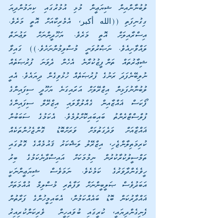
ލުބުނާންއިން ޝިޔަޢީން މުޅި އުމުރުގައި ކިޔަމުންދިޔަ 
ގިގުނިފަތި ((الله أكبر، އެމެރިކާއަށް އޮތީ މަރެވެ. 
އިސްރާއިލަށް އޮތީ މަރެވެ. ޔަހޫދީންނަށް ލަޢުނަތް 
ލައްވާށިއެވެ. ނަޞްރުވަނީ މުސްލިމުންނަށެވެ.)) ގައިވާ 
ޝިޢާރުތައް ތަންފީޒުކުރާނެ އެހެން ދެވަނަ ފުރުޞަތެއް 
ނުލިބޭނެފަދަ ރަނުގެ ފުރުޞަތެއް ހުޅުވިގެން ދިޔައެވެ. އެއީ 
ލުބުނާނުފަޅިން އިޒްރޭލަށް އަރަައިގަނެ ޔަހޫދީ ސިފައިންގެ 
ފޯކަސް ޣައްޒާއިން ގެއްލުވާލައި އިޒްރޭލް ސިފައިންގެ 
ފުލްސްޓްރެންތު ބައިބައިކޮށްލުމެވެ. އެކަމުގެ ސަބަބުން 
ޣައްޒާއަށް ވަދެގަތުމަށް ވަރަށްބޮޑު ގޮންޖެހުންތަކެއް 
ކުރިމަތިލާންޖެހި، އިޒްރޭލު ލަޝްކަރު ޤައުމެއްގެ ގޮތުގައި 
ތަމްސީލުކުރާކުރުން ނިމުމަކަށް އައިސްދާނެކަމުގެ ބިރު 
ހީވެގެންދާވަރުގެ ކަމެކެވެ. ނަމަވެސް ޝިޔަޢީންނަކީ 
އަބަދުވެސް ޞަލީބީންނަށް ވަފާތެރި މުސްލިމް އުއްމަތަށް 
ޣައްދާރުކަން ބޮޑު ބައެއްކަމުން، އެބައިމީހުންގެ ފަރާތުން 
ފެނިގެންދިޔައީ، ކުރީގައި ބުވައިހީން  ވެރިކަންކުރިއިރު 