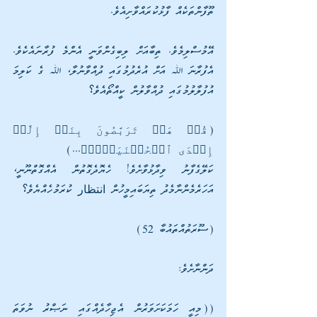
ތޫފާންތަކެއް ފާޅުކުރައްވާށިއެވެ. 
އޭމުސްލިމެވެ. ތިބާއަށް ލިބިގެންވަނީ އެންމެ ފުރާނައެކެވެ. 
އެފުރާނަ ﷲ އަށް އުރެދުމުގައި ދުއްވާނުލާ، ﷲ ގެ ކަލިމަ 
އުފުލާލުމުގައި ދުއްވާލުން ކީއްތޯއެވެ؟
(قُلۡ هَلۡ تَرَبَّصُونَ بِنَاۤ إِلَّاۤ 
إِحۡدَى ٱلۡحُسۡنَیَیۡنِۖ...)
ކަލޭގެފާނު ވިދާޅުވާށެވެ! ހެޔޮދެގޮތުން އެއްގޮތްނޫނީ، 
އަހަރެމެންނާމެދު ތިޔަބައިމީހުން انتظار ކުރަމުހެއްޔެވެ؟
(ސޫރަތުއްތައުބާ 52)
ދަންނާށެވެ:
((މިއީ ހަމަކަށަވަރުން އެޖިހާދެއްގައި ނަޞްރު ނުވަތަ 