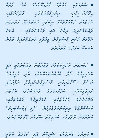
◾ސުލްޙަވެރި ހައްލެއް ހޯދުމަށްކަމަށް ބުނެ، ފަތުރާ 
ޑިމޮކްރަސީއާއި، އިންތިޚާބުތަކުގައި ވާދަކުރުމާއި، 
މަގުތަކަށް މުޒާހަރާތަކަށް ނިކުތުމީ ހައްލުކަމަށް ހުޅަނގުން 
ދައްކަމުންދިޔަ ދިޔުން އެއީ ވަހުމެއްކަމާއި ، އެކަން 
އެގޮތަށް ކުރަނީ މުސްލިމުން ޖިހާދާއި ހަނގުރާމައިގެ މަގުން 
އެއްކިބާ ކުރުމުގެ ގޮތުންނެވެ.  
◾ ހުޅަނގުން ތަހުޒީބުކަމަށް ދައްކަމުން ދިޔަކަންކަމީ އެއީ 
އެބައިމީހުން ހަދާ ބުހުތާނުތަކެއްކަން، އަދި އެމީހުންގެ 
އަސުލު ސޫރާގައިވަނީ މުސްލިމުންނާއިމެދު ނަފްރަތާއި 
ރުޅިވެރިކަމާއި، ބަދަލުހިފުމުގެ ރޫހެއްކަމެވެ. އެގޮތުން 
އަންހެނުންގެ ޙައްޤުތަކާއި، ކުޑަކުދިންގެ ޙައްޤުތަކާއި، 
ބަސްބުނުމުގެ މިނިވަންކަމުގެދަށުން، "ފްރީ ޕަލަސްޓައިން" 
ބުނެލުމުން ޔޫރަޕުގައި ކަންވީގޮތް ސާފުކޮށް ފާޅުވެއްޖެއެވެ.
◾ދުނިޔޭގެ އެންމެބޮޑު ޝައިޠާނު އަދި ކުފުރުގެ ބޮލަކީ 