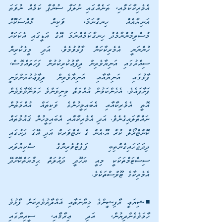
އެމެރިކާކަމާއި، ތަނެއްގައި ނުލަފާ ސުންޕާ ކަމެއް ނުވަތަ 
އަނިޔާއެއް ހިނގާނަމަ، ވަކިން ޚާއްސަކޮށް 
މުސްލިމުންނާމެދު ހިނގާކަމެއްނަމަ އޭގެ އަޑީގައި އެކަކަށް 
ހުންނަނީ އެމެރިކާކަން ފާޅުވުމެވެ. އަދި މީގެކުރިން 
ސިއްރުގައި އަނިޔާވެރިން ދިފާޢުކުރިކުރުން ފަހަތައްގޮސް، 
ފާޅުގައި އަނިޔާއާއި އަނިޔާވެރިން ދިފާޢުކުރަންވަނީ 
ފަށާފައެވެ. އެހެންކަމުން އުއްމަތް މިނިވަންވެ ހަމަނޭވާލެވެން 
އޮތީ އެމެރިކާއާއި އެބައިމީހުންގެ ވަކިތައް އުއްމަތުން 
ނައްތާލައިގެނެވެ. އަދި އެމެރިކާއާއި އެބައިމީހުން ޤައުމުތައް 
ކޮންޓްރޯލް ކުރާ ޔޫ.އެން ގެ ނެޓްވަރކް އަދި އޭގަ ދަށުގައި 
ދިދަޖަހައިގެންތިބި ޕަޕެޓުވެރިންގެ ސެކިޔުލަރ 
ސިސްޓަމްތަކަކީ މިއީ ޔަހޫދީ ދައުލަތް ޙިމާޔަތްކޮށްދޭ 
އެމެރިކާގެ ޓޫލްސްތަކެވެ. 
◾ޝިޔަޢީ ރާފިޟީންގެ ޚިޔާނަތާއި ޣައްދާރުވެރިކަން ފާޅުވެ 
ހާމަވެގެންދިޔުން، އަދި ޢިރާޤާއި، ސީރިޔާގައި 