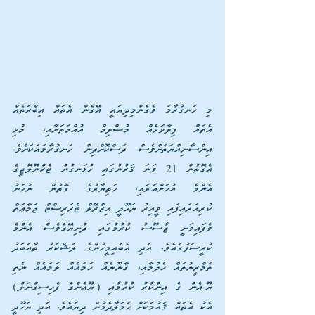
މި ހަނގުރާމަ ވެގެންމިދިޔައީ އޭގެން އެތައް ޢިބްރަތެއް 
އެތައް ފިލާވަޅެއް މުސްލިމް އުއްމަތަށާއި، މުޅި 
އިންސާނިއްޔަތަށްވެސް ދަސްކޮށްދިން ހަނގުރާމައަކަށެވެ. 
އެގޮތުން 21 ވަނަ ޤަރުނުގައި ހުޅަނގުން ޓެކްނޮލޮޖީގެ 
އެންމެ އުހަށްއަރައި، ހަތިޔާރުގެ ގޮތުން ނުހަނު 
ކުރިއަރައިފައި ވީއިރު ޔަހޫދީ އިޒްރޭލް ޓެރަރިސްޓް ޖަމާޢަތް 
ވެފައިވަނީ ޖާސޫސު ކުރުމުގައި ދުނިޔޭގެވެސް އެންމެ 
ކުރީސަފުގައެވެ. އަދި އެބައިމީހުންގެ ލަޝްކަރު ތާއަބަދު 
ތަމްރީނުތައް ހެދުމާއި، ޤާނޫނެއް ހަމައެއް ލަމައެއް ނެތި 
ޔޫ.އެން ގެ އިންކާރު ކުރުމާއި (ޔޫއެންގެ ފެހިސިގްނަލް) 
އެކު އެތައް ޤައުމަކަށް ޙަމަލާދެމުން ދިޔައެވެ. އަދި ޔަހޫދީ 