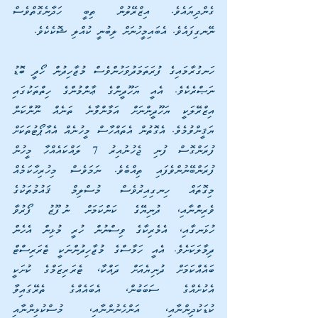
ގެންދިޔައެވެ. އިޒްރޭލުން ތިބީ ހަދާނެގޮތްވެސް 
ނޭނގިފައެވެ. އެބައިމީހުނަށް ލިބުނީ ކުއްލި ޝޮކެކެވެ. 
ހަނގުރާމައިގެ ފުރަތަމަދުވަހުންވެސް މުޖާހިދުން ހޯދީ ބޮޑު 
ނަޞްރެކެވެ. އެއީ ޔަހޫދީންގެ ޢާންމުންގެ ހިތްތަކުގައި 
އިޒްރޭލަކީ ޔަހޫދީންނަށް އަމާންވާނެ ތަނެއް ނޫންކަން 
ޔަޤީންވުމެވެ. އެގޮތުން އެތައްހާސް މީހުނެއް އެއާޕޯޓުތަކަށް 
ފުރަންގޮސް ފުނި ޖެހުނުއިރު 7 ލައްކައެއްހާ މީހުން 
ފުރަންބޭނުންވެފައި ތިއްބެވެ. ނަމަވެސް މިހުރިހާކަމެއް 
މިގޮތައް ހިނގިއިރުވެސް މުސްލިމް ޤައުމުތަކުގެ 
ވެރިންނާއި، ދުނިޔޭގެ ކަންކަމަށް ނުފޫޒު ފޯރުވާ 
ހުޅަނގާއި، އެމެރިކާގެ ވިސްނުން ހުރީ މުޅިން އެހެން 
ދިމާލަކަށެވެ. އެއީ ހަމާސްގެ މުޖާހިދުންނަކީ ޓެރަރިސްޓް 
ބައެއްކަމަށް ދުނިޔެއަށް ދައްކާ، ޓެރަރިޒަމްގެ ކުށަކީ 
އެކުށެއްގެ ސަބަބުން، އެބައެއްގެ ތެރޭގައިވާ 
ކުޑަކުދިންނާއި، އަންހެނުންނާއި، މުސްކުޅިންނާއި 