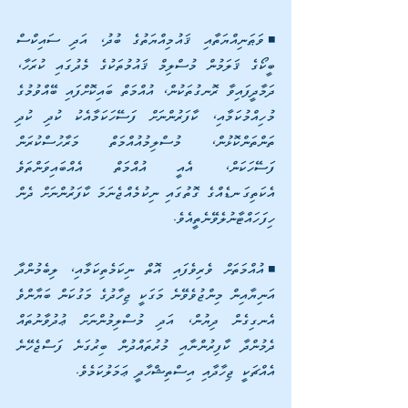
◾ވަޠަނިއްޔަތާއި ޤައުމިއްޔަތުގެ ބުދު، އަދި ސައިކްސް 
ބީކޯގެ ޤަލަމުން މުސްލިމް ޤައުމުތަކުގެ މެދުގައި ކުރަހާ، 
ދަމާދީފައިވާ ރޮނގުތަކުން، އުއްމަތް ބައިކޮށްފައި ބޭއްވުމުގެ 
މުހިއްމުކަމާއި، ކާފަރުންނަށް ފަސޭހަކަމާއެކު ކުދި ކުދި 
ތަންތަންކޮޅުން، މުސްލިމުއުއްމަތް މަރާހުސްކުރަން 
ފަސޭހަކަން، އެއީ އުއްމަތް އެއްބައިވަންތަވެ 
އެކަތިގަނޑެއްގެ ގޮތުގައި ނިކުމެއްޖެނަމަ ކާފަރުންނަށް ދެން 
ހިފަހައްޓާނުލެވޭނެތީއެވެ. 
◾އުއްމަތަށް ވެރިވެފައި އޮތް ނިކަމެތިކަމާއި، ލިބެމުންދާ 
އަނިޔާއިން މިންޖުވެވޭނެ މަގަކީ ޖިހާދުގެ މަގުކަން ބަޔާންވެ 
އެނގިގެން ދިޔުން، އަދި މުސްލިމުންނަށް ޢުދުވާނުތައް 
ދެމުންދާ ކާފިރުންނާއި މުރުތައްދުން ބިރުގަނެ ފަސްޖެހޭނެ 
އެއްޗަކީ ޖިހާދާއި އިސްތިޝްހާދީ ޢަމަލުކަމެވެ. 