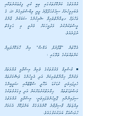
އުއްމަތުގެ ކަންކޮޅުތަކުގައި ތިބީ ކުދި ފިރުޢައުނުތަކާއި 
އެބައިމީހުނަށް ސިޙުރުހަދާދޭނެ ދީނީ ލިބާސްލައިގެން ﷲ ގެ 
ޢަހްދަށް ޚޖޔާނާތްތެރިވާ ޝެއިޚުންގެ ސަބަބުން ޢާންމު 
މީސްތަކުންކުރެ މަދުމީހަކަށް މެނުވީ މި ޙަޤީޤަތް 
ނުފެނެއެވެ. 
އެގޮތުން "ޠޫފާނުލް އަޤްޞާ" އިން ހާމަކޮށްލަދިން 
ކަންތައްތަކުގެ ތެރޭގައި :
◾ މުސްލިމް ޤައުމުތަކުގެ ވެރިން އިސްލާމީ އުއްމަތަށް 
ވަމުންދާ ޚިޔާނާތްތެރިކަން އަދި އެމީހުންގެ ލަޝްކަރުތައް 
ހެދިފައިވަނީ ކުޑަކުޑަ ޔަހޫދީ ސްޓޭޓްއާއި ޞަލީބީންގެ 
މަޞްލަޙަތުތައް   ޙިމާޔަތްކުރުމަށްކަން އަދި މިގައުމުތަކުގެ 
ސިފައިންނާއި ޕޮލިހުންވެފައިވަނީ، އިސްލާމީ އުއްމަތުގެ 
ޢިއްޒަތަށް ވާސިލްވާނެ ކޮންމެމަގެއް ބަންދުކޮށް އެކަމަށް 
ހުރަސްއަޅާ ބަޔަކުކަމުގައެވެ.