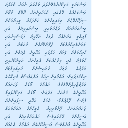
ލަޝްކަރަކީ ބަލިކޮށްނުލެވޭނެފަދަ ވަރުގަދަ ނުހަނު ކުޅަދާނަ 
ލަޝްކަރެއްގެ ގޮތުގައި ކުޑަކުދިންނަށް ރޮބޮޓް ކާޓޫނު 
ސިފަކޮށްދޭހެން މިބައިމީހުންގެ ހަންފަތުރާ މީޑިޔާތަކުން 
މީސްތަކުންނަށް ދައްކުވައިދީ ވިސްނައިދިނެވެ. އަދި 
ފާއިތުވީ ޤަރުނެއްހާ ދުވަހު ޔަހޫދީން ފަލަސްޠީނުގައި 
ވަޒަންވެރިކުރުވުމަށް ޕްލޭންކޮށްގެން ކުރަމުން އައި 
ހުރިހާކަމެއް ފެނަށް ހަދާލައި ޔަހޫދީން ދެކެމުން އައި 
ހުވަފެން އެއީ ބިލާހެއްކަން އެމީހުނަށް ޔަގީންކޮށްދިނީ 
ބަދުރުގެ ދުވަހު ޤުރައިޝުންނާ ކުރިމަތިލުމަށް 
ނިކުތްފަދައިން، ޣައްޒާއިން ނިކުތް އަލްޤައްސާމް ބްރިގޭޑްގެ 
މަދުމުޖާހިދުންކޮޅެކެވެ. ޣައްޒާގެ ބޯޑަރު ފަހަނައަޅާ 
ޔަހޫދީންގެ ތެރެއަށް ވަދެގަނެ، ބޯޑަރު ވަކިކޮށްފައިވާ 
ފެންސް ފޫދުއްވާލާ، އެތައް ޔަހޫދީ ސިފައިންނެއް 
ޖަހައްނަމަޔަށް ފޮނުވާލިއިރު، އެމީހުންގެ އެތައްބަޔަމު 
އަސީރުންގެ ގޮތުގައިވެސް ހައްޔަރުކުރިއެވެ. އަދި 
ޔަހޫދީންގެ ޢާންމުވެސް އަސީރުކޮށްގެން ޣައްޒާގެ ތެރެއަށް 