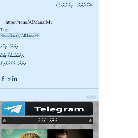
ޝަހާދަތުވާ، ޖިހާދެވެ.))
https://t.me/AlManarMv
Tags:
News
Gaza
@AlManarMv
ލިޔުން/ ޖިހާދު
ލިޔުން/ މުޖާހިދުން
ލިޔުން/ އައްރަޤާއިޤް
އެންމެ ފަހުގެ