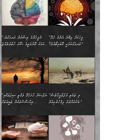
ފުށޫއަރާ އިދިކީލަވާނެއެވެ. އަދި
ހިތައިފިނަމަ ފަހެ އެމީހަކަށްވަނީ
ބުއްދިއާއި ވިސްނުންތެރިކަން
ރޯދަ ހިފާއިރު މީނާވެސް
(148ހ) ކިޔާދެއްވިއެވެ:
އެމޮޅެތި ކަންކަމާ ގުޅުމެއް
ވިސްނުން ދިގު ނުކުރުންވެއެވެ.
ބުއްދިވެރިޔާގެ ބަސްތައް އެއީ
ސުވަރުގެއެވެ." 📖 ސުނަނު
އިތުރުކޮށްދޭނެ ކަމަކީ: އޭނާފަދަ
އެމީހުންނާއެކު ރޯދަހިފައެވެ.
”އަހަރެންގެ ބައްޕަގެ ޙިމާރެއް
ނުވެއެވެ. އެހެނީ ނަފްސަކީ
ކިތަންމެ މަދު
އަބީ ދާވޫދު 📖 ފަހެ ތިބާގެ
(އެހެން ބުއްދިވެރިންނާ)
އެމީހުން
ގެއްލުނެވެ. ދެން ބައްޕަ
ވަޒަންހަމަވާ އެއްޗެއް ނޫނެވެ.
ބަސްތަކެއްވިޔަސް އޭގެ ޤަދަރު
އަންހެން ދަރިން
ގާތްވުމާއި، އެއާ އިދިކޮޅު އިދ
ވިދާޅުވިއެވެ: ”ﷲ ތަޢާލާ
ނަފްސު ކަންކަން
ބޮޑުވެގެންވެއެވެ. އެއީ
ކައިވެނިކުރުވުމުގައި
އަހަރެންނަށް އޭތި އަނބުރާ
މަސްހުނިކޮށްލައެވެ. އެގޮތުން
ފާފަވެރިޔާގެ ކުރިމަތިލުން
ފަރުވާކުޑަކޮށް، ޢާއިލާއެއް
”މީހަކަށް ލިބޭނެ އެންމެ ހެޔޮ
”އެމީހެއްގެ ވިސްނުން ރަނގަޅުވެ،
ރައްދުކުރައްވައިފިނަމަ ފަހެ
މީހަކު ބުރު ސޫރަ ރީތި
ކިތަންމެ ކުޑަކަމެއްވިޔަސް
ބިނާކޮށް ކައިވެންޏެއް
ރަނގަޅުކަމަކީ ކޮބައިތޯއެވެ؟“
އެކަމަކު މޫނުމަތީގެ ސޫރަ ހުތުރުވެއްޖެ
އެކަލާނގެ ރުއްސަވާނޭ
ފުރިހަމަ، މުދާތައް
މީހާ,
އޭގެ މުޞީބާތް ބޮޑުވެގެންވާ
ޤާއިމުކުރުން ދޫކޮށްފައި
🪨 އިބްނުލް މުބާރަކު
☘️ އިބްނު ޙިއްބާނު
ޙަމްދުގެ ބަސްތަކަކުން
ތަނަވަސްވެ، އެކަމަކު އެއާއެކު
ގޮތަށެވެ. އަދި ބުއްދިވެރިކަމުގެ
ކިޔެވުމާއި އެހެން
(181ހ) އަށް ދެންނެވުނެވެ:
(354ހ) ވިދާޅުވިއެވެ:
އަހަރެން އެކަލާނގެއަށް
ޢަޤީދާއާއި ފިކުރު ފުރެދިގެންވާ
ތެރޭގައި: އެއްވެސް ކަ
މަޤްޞަދުތަކުގައި އެކުދިން
”މީހަކަށް ލިބޭނެ އެންމެ ހެޔޮ
”އެމީހެއްގެ ވިސްނުން
ޙަމްދުކުރާހުށީމެވެ.“ ދެން މާ
މީހަކަށް ވެދާނެއެވެ. ދެން
މަޝްޣޫލުކުރުވުމާމެދު ތިބާ
ރަނގަޅުކަމަކީ ކޮބައިތޯއެވެ؟“
ރަނގަޅުވެ، އެކަމަކު
ގިނައިރެއް ނުވެ އޭގެ
މިފަދަ މީހަކުގެ ރީތިކަމާއި
ނަމަނަމަ ސަމާލުވެ
ވިދާޅުވިއެވެ: ”އޭނާގެ
މޫނުމަތީގެ ސޫރަ ހުތުރުވެއްޖެ
އަސްދާނުގޮނޑިއާއި ލަގަނާއި
އޭނާގެ މޮޅެތި ތަކެއްޗަށްޓަކައި
ކިބައިގައިވާ ފުރާ ފުރިހަމަ
މީހާ, ފަހެ އޭނާގެ ނަފްސުގެ
އެކީގައި އޭތި ގެނެވުނެވެ.
ބެލުމަކީ: އޭނާގެ ޢަޤީދާއާއި
"މި ތަކެތި އުފުލާމީހާވެސް
”ނަފްސަށް ހުށަހެޅޭ ވަޤުތީ ޞިފަތަކާއި
ބުއްދިއެވެ.“ ދެންނެވުނެވެ:
(ބުއްދިއާއި ވިސްނުމުގެ)
ދެން އެކަލޭގެފާނު އެއަށް
ޤަބޫލުކުރާ ގޮތްތަކާއި
ބަކުރަށްވުރެ ފިޤުހުވެރިއެވެ."
އިޙްސާސްތަކުން ޠަބީޢަތަށް
”އެގޮތަށް ލިބިގެންނުވިނަމަ
ހެޔޮކަމުން އޭނާގެ މޫނުގެ
ސަވާރުވިއެވެ. އަދި އޭގެ
ފިކުރުވެސް ނަފްސަށް
އަސަރުކުރުން:
🔅 ބަކްރު ބްނު ޢަބްދި ﷲ
ނަފްސަށް ހުށަހެޅިގެން އަންނަ
ދެން ކޮން އެއްޗެއްތޯއެވެ؟“
ހުތުރުކަން ހަނދާން
މައްޗަށް ސީދާވިހިނދު، ހެދުން
ރަނގަޅުކޮށް ޖަރީކޮށްދޭ
އަލްމުޒަނީ (108ހ)
އެކި ވައްތަރުގެ
ވިދާޅުވިއެވެ: ”ރިވެތި ރަނގަޅު
ނައްތާލައެވެ. އަނެއްކޮޅުން
ބޮނޑިކޮށްލައްވާފައި، އުޑާއި
ކަމެކެވެ. އެއީ (ޙަޤީޤަތުގައި)
ކިޔާދެއްވިއެވެ: ”އަހަރެން
އިޙްސާސްތަކުގެ ބާރުމިން ހުރި
އަދަބެކެވެ.“ ދެންނެވުނެވެ:
އެމީހަކުގެ މޫނުމަތި ރީތިވެ،
ދިމާލަށް އިސްތަށިފުޅު
އެ ދެކަންތަކުގެ ދ
އެއްފަހަރަކު ގެއިން
މިންވަރަކުން އިންސާނާގެ
”އެކަން ނެތްނަމަ ދެން
އެކަމަކު ވިސްނުން ކޮށި