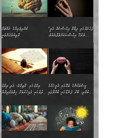
”ފަހަރެއްގައި ދިމާވާ އިޙްސާސެއް އެއީ
ބުއްދިވެރިޔާގެ މައްޗަށް
ނުރުހޭ އިޙްސާސަކަށްވެދާނެއެވެ.
ވާޖިބުވެގެންވަނީ
މިސާލަކަށް ކަމަކާމެދު ބިރުގަތުމެވެ.
”ފަހަރެއްގައި ދިމާވާ
⭐ އިބްނު ޙިއްބާނު (354ހ)
އިޙްސާސެއް އެއީ ނުރުހޭ
ވިދާޅުވިއެވެ: ”ބުއްދިވެރިޔާގެ
އިޙްސާސަކަށްވެދާނެއެވެ.
މައްޗަށް ވާޖިބުވެގެންވަނީ: މި
މިސާލަކަށް ކަމަކާމެދު
ދުނިޔޭގެ ކަންކަމުން އޭނާގެ
ބިރުގަތުމެވެ. ދެން
ޢިލްމު ގަޑުބަޑުކޮށްލާނޭ
އެއިޙްސާސް
ކަންކަމުން އެއްކިބާވުމެވެ. އެއީ
މީސްތަކުންގެ ތެރޭގައި އެމީހެއްގެ
ޢިލްމުގައި ލާޒިމްވެ، އަދި ޢިލްމު
ވަރުގަދަވެގެންވާނަމަ؛
އޭނާއަށް ކުޅަދާނަވީ ވަރަކަށް
ބުއްދި، ބޭރު ފެންޑާގައި ބާއްވާފައި
ހޯދުމުގައި ދެމިހުރުމަށް ހިތްވަރުދިނުން
އެކަމަކާމެދު ނަފުރަތްތެރިވެ،
ޢަމަލުކުރުމުގައި ހުންނާނޭކަމަށް
އޮންނަ މީހުންވެއެވެ.
ބަޔާންކުރުން:
💥 ޝުޢުބާ ބްނުލް ޙައްޖާޖު
🔥އިބްނު ޙިއްބާނު (354ހ)
އަދި އެކަންކުރި މީހަކަށްވެސް
އޮންނަ ޤަޞްދާ އެކުގައިއެވެ.
(160ހ) ވިދާޅުވިއެވެ:
ވިދާޅުވިއެވެ: ”ޢިލްމުގައި
ނަފުރަތުކުރުން
ކޮންމެ ދުއިސައްތަ ޙަދީޘަކުން
”މީސްތަކުންގެ ތެރޭގައި
ލާޒިމްވެ، އަދި ޢިލްމު
މެދުވެރިކުރުވައެވެ. އެއީ
ފަސް ޙަދީޘަށް
އެމީހެއްގެ ބުއްދި، ބޭރު
ހޯދުމުގައި ދެމިހުރުމަށް
ފިޠުރީގޮތުން ޠަބީޢަތް އެކަމަށް
ޢަމަލުކުރެވުނަސް، އޭރުން
ފެންޑާގައި ބާއްވާފައި އޮންނަ
ހިތްވަރުދިނުން ބަޔާންކުރުން:
ލެނބިގެންވިޔަސްމެއެވެ.
ޢިލްމުގެ ޒަކާތް