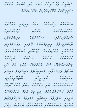
ޝިޔަޢީން ފަލަސްޠީނަށް ވެރިވެ އަދި އެތާނގެ ކަންކަން 
ޞަލީބީންނަށް ދޫކޮށްލިފަދައިން ކަންކުރިތަނެވެ.
އެހެންކަމުން މިހަނގުރާމަ ވެގެން މިދިޔައީ ޙައްޤުތައް 
ރައްކާތެރިކުރުމުގެ ނަމުގައި ފަތުރަމުންދިޔަ 
އަނިޔާވެރިކަމާއި، ބަސްބުނުމުގެ މިނިވަންކަމާއި 
ނޫސްވެރިކަމުގެ މިނިވަންކަމުގެ ގޮތުގައި ދައްކަމުންދިޔަ 
ބަހަނާއަކީ ޚުރާފަތެއްކަން ފާޅުކޮށްލި ހަނގުރާމައަކަށެވެ. 
ކުރުގޮތަކަށް ބުނާނަމަ ވެސްޓުން އެމީހުންގެ 
މިންގަނޑުކަމަށް ބުނެ ޤައުމުތަކަށް ދެއްކި ދަޅަ އެއީ 
ބުހުތާނު ދޮގެއްކަމާއި، އެބައިމީހުންގެ އަމިއްލައަށް އަމިއްލަ 
ރައްޔިތުންގެ ކުރިމަތީގައި ސޯޓުބޭލިގެންދިޔަ 
ހަނގުރާމައަކަށެވެ. އަދި މިކަންކަން މިއަދު ވަރަށްސާފުކޮށް 
ފާޅުވެ ކަޝްފުވެއްޖެއެވެ. މިއީ މީގެ އެތައް އަހަރުތަކެއްގެ 
ކުރީގައި މުޖާހިދުން އިސްލާމީ އުއްމަތަށް އެކިގޮތްގޮތުން 
ބުނެދޭން މަސައްކަތްކުރި ވާހަކަތަކެކެވެ. ނަމަވެސް މިއަދު 