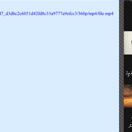
ލިބި:
ހުންނާ
9d2d7_d3dbc2c6051d42fd8c33a9777a9efcc3/360p/mp4/file.mp4
ީހުން
އެކުދިން ކައިވެނިކުރުވާ 3-
.
ށްވަނީ
 ދިގު
ަނު
ީ
ގެ
ެވެ.
ން
ތީގެ
ސްވެ،
ި
ް
ތީގެ
ުމަކީ:
ަހެ
ރާ
ާއި
ަހެޅޭ ވަޤުތީ
ފްސަށް
ޭނާގެ
ން
ެކެވެ.
ް