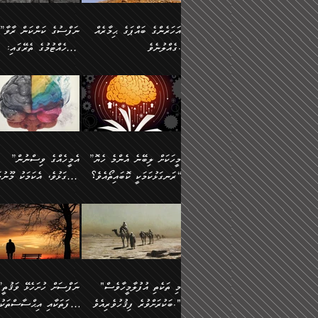
އުޅެގެން ﷲ ދެއްވި ނިޢުމަތް
ދެން މީނާ (އެމީހުންނާ
ސީދާވާނެއެވެ. އަނެއްކޮޅުން
އަންހެންދަރިން އެމީހަކަށް 
ގަޑުބަޑުކޮށް
އެކުގައި ރޭކުރާއިރު) އެމީ
ޖާހިލުމީހާ ދައްކާ ވާހަކަތައް،
1-ދެން އެކުދިން
އަހަރެންގެ ބައްޕަގެ ޙިމާރެއް
”ނަފްސުގެ ކަންކަން ރާވާ
ހުތުރުނުކުރާހުއްޓެވެ...
އެއްގޮތްވެއެވެ. ނުވަތަ އެމ
ބަލިވެފައިވާ ހަށިގަނޑެއް
އަދަބުވެރިކުރުވާ 2-އަދި
ގެއްލުނެވެ.
ބެލެހެއްޓުމުގެ ތެރޭގައި:
ބުއްދިއާއި ވިސްނުންތެރިކަން
ރޯދަ ހިފާއިރު މީނާވެސް
އެގޮތްމިގޮތްވާހެން ފުށޫއަރާ
އިތުރުކޮށްދޭނެ ކަމަކީ: އޭނާފަދަ
އެމީހުންނާއެކު ރޯދަހިފައެވެ
މަގުފުރެދިފައިވާ ބަޔަކުގެ
އިދިކީލަވާނެއެވެ. އަދި
އަދި އެކުދިންނަށް ހެޔޮކޮށް
🌱 ޖަޢުފަރު ބްނު މުޙައްމަދު
އެމީހުންގެ މަގުފުރެދުމާއި
(އެހެން ބުއްދިވެރިންނާ)
އެމީހުން
ކިބައިގައިވާ މޮޅެތި ރިވެތި
ބުއްދިވެރިޔާގެ ބަސްތައް އެއީ
ހިތައިފިނަމަ ފަހެ އެމީހަކަ
(148ހ) ކިޔާދެއްވިއެވެ:
އެމޮޅެތި ކަންކަމާ ގުޅުމެއް
ގާތްވުމާއި، އެއާ އިދިކޮޅު އިދ
ކިތަންމެ މަދު
ކަންކަމަށް ބަލާ ވިސްނުން
ސުވަރުގެއެވެ." 📖 ސުނ
”އަހަރެންގެ ބައްޕަގެ ޙިމާރެއް
ނުވެއެވެ. އެހެނީ ނަފްސަކ
ބަސްތަކެއްވިޔަސް އޭގެ ޤަދަރު
އަބީ ދާވޫދު 📖 ފަހެ ތިބާ
ނުކުރުންވެއެވެ.
ގެއްލުނެވެ. ދެން ބައްޕަ
ވަޒަންހަމަވާ އެއްޗެއް ނޫނ
ބޮޑުވެގެންވެއެވެ. އެއީ
އަންހެން ދަރިން
ވިދާޅުވިއެވެ: ”ﷲ ތަޢާލާ
ނަފްސު ކަންކަން
ފާފަވެރިޔާގެ ކުރިމަތިލުން
ކައިވެނިކުރުވުމުގައި
އަހަރެންނަށް އޭތި އަނބުރާ
މަސްހުނިކޮށްލައެވެ. އެގޮތު
”މީހަކަށް ލިބޭނެ އެންމެ ހެޔޮ
”އެމީހެއްގެ ވިސްނުން
ކިތަންމެ ކުޑަކަމެއްވިޔަސް އޭގެ
ފަރުވާކުޑަކޮށް، ޢާއިލާއެއް
ރައްދުކުރައްވައިފިނަމަ ފަހެ
މީހަކު ބުރު ސޫރަ ރީތި
މުޞީބާތް ބޮޑުވެގެންވާ ގޮތަށެވެ.
ރަނގަޅުކަމަކީ ކޮބައިތޯއެވެ؟“
ރަނގަޅުވެ، އެކަމަކު މޫނުމަ
ބިނާކޮށް ކައިވެންޏެއް
އެކަލާނގެ ރުއްސަވާނޭ ޙަމްދުގެ
ފުރިހަމަ، މުދާތައް ތަނަވަ
އަދި ބުއްދިވެރިކަމުގެ ތެރޭގައި:
ޤާއިމުކުރުން ދޫކޮށްފައި
ސޫރަ ހުތުރުވެއްޖެ މީހާ,
ބަސްތަކަކުން އަހަރެން
އެކަމަކު އެއާއެކު ޢަޤީދާއާއ
🪨 އިބްނުލް މުބާރަކު
☘️ އިބްނު ޙިއްބާނު
އެއްވެސް ކަ
ކިޔެވުމާއި އެހެން
އެކަލާނގެއަށް
ފިކުރު ފުރެދިގެންވާ މީހަކަށ
(181ހ) އަށް ދެންނެވުނެވެ:
(354ހ) ވިދާޅުވިއެވެ:
މަޤްޞަދުތަކުގައި އެކުދިން
ޙަމްދުކުރާހުށީމެވެ.“ ދެން މާ
ވެދާނެއެވެ. ދެން މިފަދަ
”މީހަކަށް ލިބޭނެ އެންމެ ހެޔޮ
”އެމީހެއްގެ ވިސްނުން
މަޝްޣޫލުކުރުވުމާމެދު ތިބާ
ގިނައިރެއް ނުވެ އޭގެ
މީހަކުގެ ރީތިކަމާއި އޭނާގެ
ރަނގަޅުކަމަކީ ކޮބައިތޯއެވެ؟“
ރަނގަޅުވެ، އެކަމަކު މޫނުމަ
ނަމަނަމަ ސަމާލުވެ
އަސްދާނުގޮނޑިއާއި ލަގަނާއި
މޮޅެތި ތަކެއްޗަށްޓަކައި ބެލ
ވިދާޅުވިއެވެ: ”އޭނާގެ
ސޫރަ ހުތުރުވެއްޖެ މީހާ, ފ
އެކީގައި އޭތި ގެނެވުނެވެ. ދެން
އޭނާގެ ޢަޤީދާއާއި ޤަބޫލުކު
ކިބައިގައިވާ ފުރާ ފުރިހަމަ
އޭނާގެ ނަފްސުގެ (ބުއްދިއ
"މި ތަކެތި އުފުލާމީހާވެސް
”ނަފްސަށް ހުށ
އެކަލޭގެފާނު އެއަށް
ގޮތްތަކާއި ފިކުރުވެސް ނަ
ބުއްދިއެވެ.“ ދެންނެވުނެވެ:
ވިސްނުމުގެ) ހެޔޮކަމުން އ
ބަކުރަށްވުރެ ފިޤުހުވެރިއެވެ."
ޞިފަތަކާއި އިޙްސާސްތަކު
ސަވާރުވިއެވެ. އަދި އޭގެ
ރަނގަޅުކޮށް ޖަރީކޮށްދޭ ކަމ
”އެގޮތަށް ލިބިގެންނުވިނަމަ
މޫނުގެ ހުތުރުކަން ހަނދާނ