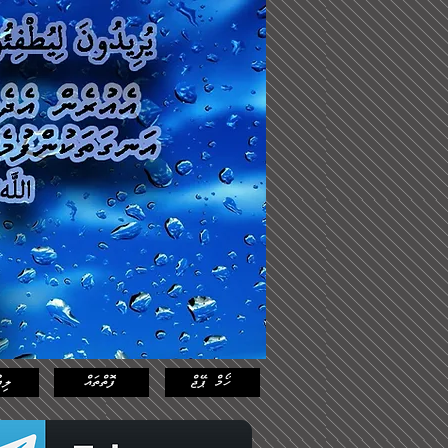
Log In
Featured
Posts
ހޯމް ޕޭޖް
ފޮތްތައް
ލިޔ