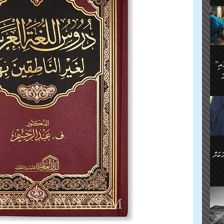
ަމަށް
🔥އިބްނު ޙިއްބާނު (354ހ)
ެ.
ުން
ން:
ައިން
”މީހުން ފެނުމުން އަޅުކަމުގައި
ަކު
ަ
ް
ް
🔥އިބްނުލް ޖައުޒީ (597ހ)
ްމު
 އުޅެ
ުމުން
ެ.
ިވުން
ކުން
ަ
ުކޮށް
ން:
ކަށް
ް
ީހުން
ކޮޅުން
ަރު
ވެ.