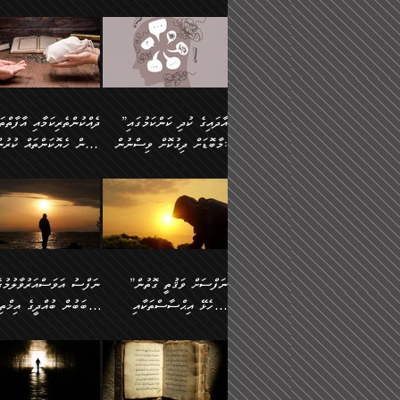
މައްޗަށް ސީދާވިހިނދު، ހެދުން
އެއީ (ޙަޤީޤަތުގައި) އެ
ޠަބީޢަތަށް އަސަރުކުރުން:
ދެން ކޮން އެއްޗެއްތޯއެވެ؟“
ނައްތާލައެވެ. އަނެއްކޮޅުން
🔅 ބަކްރު ބްނު ޢަބްދި ﷲ
ނަފްސަށް ހުށަހެޅިގެން އަ
ބޮނޑިކޮށްލައްވާފައި، އުޑާއި
ދެކަންތަކުގެ ދ
ވިދާޅުވިއެވެ: ”ރިވެތި ރަނގަޅު
އެމީހަކުގެ މޫނުމަތި ރީތިވެ
އަލްމުޒަނީ (108ހ)
އެކި ވައްތަރުގެ އިޙްސާސްތ
ދިމާލަށް އިސްތަށިފުޅު
އަދަބެކެވެ.“ ދެންނެވުނެވެ:
އެކަމަކު ވިސްނުން ކޮށި
ކިޔާދެއްވިއެވެ: ”އަހަރެން
ބާރުމިން ހުރި މިންވަރަކުނ
”އެކަން ނެތްނަމަ ދެން
ވެއްޖެނަމަ, އޭނާގެ ނަފްސ
އެއްފަހަރަކު ގެއިން
އިންސާނާގެ ޠަބީޢަތަށް
ކޮންކަމެއްތޯއެވެ؟“
އުނިކަމާހުރެ މޫނުމަތީގެ ހު
ނިކުމެގެންދަނިކޮށް އެއްޗެހި
އަސަރުކުރެއެވެ... ދެން
ވިދާޅުވިއެވެ: ”އޭނާ
ރީތިކަން ދާހުއްޓެވެ.
އުފުލުމުގެ މަސައްކަތްކުރާ މީހަކާ
އެއަށްފަހު އެ ޠަބީޢަތުން
”އާދައިގެ ކުދި ކަންކަމުގައި
މަޝްވަރާއަށް އަހާނޭ ރަނގަޅު
އެހެންކަމުން ވިސްނުންތެރ
ދިމާވިއެވެ. އޭނާގެ ސާމާނު އޭރު
ބުއްދިއަށް އަސަރުކުރެއެވެ.
މާބޮޑަށް ދިގުކޮށް ވިސްނުން:
ބިރުން ހެޔޮކަންތައް ކުރުނ
ޞާލިޙު އަޚެކެވެ.“
މީހާގެ އަތުގައި އެއްޗެއް
އުފުލަމުންދިޔައެވެ. އޭރު އޭނާ
މިއަސަރުކުރުމުގެ އަޞްލުގެ
ދެންނެވުނެވެ: ”އެގޮތަށް
ނެތަސް ކަންބޮޑުވެ
ދޫކޮށްލުމުގެ ބާބު ބަޔާންކުރުން:
ކިޔަމުންދިޔައެވެ: «الْحَمْدُ
ފެށުން އައި ގޮތަކީ:
އެކަމެއްގައި އެހާ ދިގުކޮށް
🌴 އިބްނުލް ޖައުޒީ
ނެތްނަމަ ދެން
ހިތާމަކުރުމެއް ނެތެވެ. އެހ
لِله، أسْتَغْفِرُ الله»
ޞައްޙަކޮށްވާ ޠަބީޢަތެއް
ވިސްނުން ޙައްޤުނުވާ
(597ހ) ވިދާޅުވިއެވެ:
ކޮންކަމެއްތޯއެވެ؟“
ބުއްދިވެރިޔާއަށް ތަނ
އެވެ. އެއަށްވުރެ އިތުރަށް
ބަދަލުކޮށްލާ ގޮތަށް އައި
ކަންކަމުގައި މާބޮޑަށް
”ދެއްކުންތެރިކަމާއި އާފާތްތ
ވިދާޅުވިއެވެ: ”ދިގުކޮށް
އެއްޗެއް ނުކިޔައެވެ. ދެން އޭނާ
ލޯބިވާކަހަލަ އިޙްސާސެކެވެ
ވިސްނުމަކީ ބައްޔެކެވެ.
ބިރުން ހެޔޮކަންތައް ކުރުނ
ވަކިތަނަކަށް ދިޔައެވެ. ދެން
ދެން އެ ޠަބީޢަތުން ބުއްދި
ފަހަރެއްގައި މިހެންވަނީ
ދޫކޮށްލުމުގެ ބާބު ބަޔާންކ
އޭނާގެ ބުރަކަށީގައި ހުރި
އަސަރުކުރީއެވެ. ޝަރީޢަތުގ
މުހިއްމު ކަންކަމާއި އަދި
ދަންނާށެވެ! މީސްތަކުންގެ
”ނަފްސަށް ވަޤުތީ ގޮތުން
ސާމާނުތައް ބަހައްޓަންދެން
ލޯބިވެވޭކަހަލަ އިޙްސާސްތަ
މުހިއްމު ނޫންކަންކަމާމެދުވެސް
ތެރޭގައި، ދެއްކުންތެރިއަކަށ
ހުށަހެޅޭ އިޙްސާސްތަކާއި
ސަބަބުން ބުއްދީގެ އިޚްތިޔ
އަހަރެން ހުރީމެވެ. ދެން
ގެނައުން މަނައެއް ނުކުރެއ
މާބޮޑަށް ސަމާލުވެގެން
ވެދާނޭކަމަށް ބިރުން ހެޔޮ
ބުނެފީމެވެ: "މި ނޫން އެއްޗެއް
މިސާލަކަށް ބެލުމުގެ ލައްޒަ
ޝުޢޫރުތައް:
ކުރާ އަސަރު.
ހުށިޔާރުވެގެން އުޅޭ ބައެއް
ޢަމަލުކުރުން ދޫކޮށްލާ
ނަފްސަށް ބައިވަރު ވަޤުތީ
ބައެއް ނަފްސުތަކުގެ
ކިޔަން ތިބާއަށް ރަނގަޅަށް ނ
އެކަމަކު ޝަރީޢަތުން އެއ
ނަފްސުތަކުގެ ސަބަބުން
މީހުންވެއެވެ. އެއީ ގޯހެކެވ
ޞިފަތަކާއި އިޙްސާސްތައް
ޠަބީޢަތުގައި
ބުއްދިއަށް ކުރާ
އަދި ޝައިޠާނާއަށް ވެވޭ
ލިބިގެންވެއެވެ. އެއީ
އަވަސްއަރުވާލުންވެއެވެ. ދ
އަސަރުންކަމުގައި ވެދާނެއެވެ.
އެއްބަސްވުމެކެވެ. އެކަމަކު
ނަފްސުގައި ހިފެހެއްޓިގެންވާ
ކުޑަ ވަޤުތުކޮޅެއްގެ ތެރޭގައ