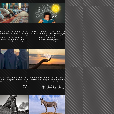
ނަފުރަތުކުރުން
ޢަމަލުކުރުމުގައި ހުންނާނޭކ
💥 ޝުޢުބާ ބްނުލް ޙައްޖާޖު
މީހުންވެއެވެ.
މެދުވެރިކުރުވައެވެ. އެއީ
އޮންނަ ޤަޞްދާ އެކުގައިއެވ
(160ހ) ވިދާޅުވިއެވެ:
ވިދާޅުވިއެވެ: ”ޢިލްމުގައި
ފިޠުރީގޮތުން ޠަބީޢަތް އެކަމަށް
ކޮންމެ ދުއިސައްތަ ޙަދީޘަކ
”މީސްތަކުންގެ ތެރޭގައި
ލާޒިމްވެ، އަދި ޢިލްމު
ލެނބިގެންވިޔަސްމެއެވެ.
ފަސް ޙަދީޘަށް
އެމީހެއްގެ ބުއްދި، ބޭރު
ހޯދުމުގައި ދެމިހުރުމަށް
މިސާލަކަށް އަންހެނާ
ޢަމަލުކުރެވުނަސް، އޭރުން
ފެންޑާގައި ބާއްވާފައި އޮންނަ
ހިތްވަރުދިނުން ބަޔާންކުރު
ފިރިހެނާއަށް ލެނބެއެވެ. ދެން
ޢިލްމުގެ ޒަކާތް އަދާކުރިފަދ
މީހުންވެއެވެ. އަނެއްބަޔަކުގެ
ބުއްދިވެރިޔާގެ މައްޗަށް
ދުނިޔެމަތީގައި މީހަކަށް ލިބޭނެ
ފިރިހެނާއާމެދު ނުރުހުންވެ
އޭނާވެއެވެ. ދެންފަހެ އެމީހ
ބުއްދި އެމީހުންނާ
ވާޖިބުވެގެންވަނީ: އޭނާގެ
ހެޔޮ ޞިފަތަކުން އެންމެ
ހީވާގިވެ މުރާލިވުން ޞައްޙ
ނަފުރަތްތެރިވާ ކަހަލަ ކަމެއް
އެއްކޮށް ޖަމަޢަކުރި ޢިލްމަށ
އެކުގައިވެއެވެ. އަނެއްބަޔަކުގެ
ސިއްރިއްޔާތު އިޞްލާޙުކޮށ
އަންހެނާއަށް ދިމާވެ ވަރުގަދަ
ޢަމަލުކުރަން އެމީހަކު
ފުރަތަމަކަމަކީ ބުއްދިވެރިކަމެވެ.
ކަންކަމާއި ޞައްޙަ ނުވާ
ބުއްދިއެއް ނުވެއެވެ. ދެންފަހެ
ނިމުމަށްފަހު ދެން އެއާ
🪴 އިބްނު ޙިއްބާނު
އިޙްސާސެއް އޭނާއަށް އާދެއެވެ.
ނުކުޅެދުމަކުން އަދި އެ ޢިލ
ކަންކަން ބަޔާންކުރުން:
އެމީހެއްގެ ބުއްދި އެމީހަކާ
ވިއްދައިގެން ޢިލްމު ހޯދަން
(354ހ) ވިދާޅުވިއެވެ:
ވިދާޅުވިއެވެ: ”މީހުން ފެނ
އަދި އެއާއެކު އެއަންހެނ
ޙިފްޡުކޮށް
އެކުގައިވާ މީހަކީ: އެމީހަކު
އަދި އެކަމުގައި ދެމިހުރުމެވ
"ދުނިޔެމަތީގައި މީހަކަށް ލިބޭނެ
އަޅުކަމުގައި ހީވާގިވެ މުރާލ
ވާހަކަދެއްކުމުގެ ކުރިން
އެހެނީ ދުނިޔޭގެ ސަބަބުތަ
ހެޔޮ ޞިފަތަކުން އެންމެ
ޞައްޙަ ކަންކަމާއި ޞައްޙ
އެމީހަކުގެ ފުށުން އެ ނިކުންނަ
އެއްވެސް ސަބަބަކަށް ސާފ
ފުރަތަމަކަމަކީ ބުއްދިވެރިކަމެވެ.
ނުވާ ކަންކަން ބަޔާންކުރު
އެއްޗެއް ފެންނަ މީހާއެވެ.
ރަނގަޅަށް ވާޞިލުވެވޭހުށީ
އަދި އެއީ ﷲ ތަޢާލާ
މީހަކު ރޭއަޅުކަންކުރާ
”ބުއްދިވެރިޔާ ދައްކާ ވާހަކަތައް،
ތިން އަންހެންދަރިން އެމީހަ
ދެންފަހެ އެމީހަކުގެ ބުއްދި ބޭރު
އެކަމުގައި ޢިލްމު ސާފުކޮށ
އެކަލާނގެ އަޅުތަކުންނަށް ދެއްވި
ބަޔަކާއެކުގައި ރޭގަނޑު
ލިބި:
ފެންޑާގައި އޮންނަ މީހަކީ:
ޚާލިޞްވެގެންނެވެ. އަދި
އެންމެ ހެޔޮ ރަނގަޅު
ހޭދަކޮށްފާނެއެވެ. ދެން އެމ
🌴 އިބްނު ޙިއްބާނު
ވާހަކަތަކެއް ދައްކާފައި ދެން
ބުއްދިވެރިޔަކު ވެއްޖެއްޔާ
ކަންތަކުންވާ ކަމެކެވެ.
ރޭގަނޑުގެ ގިނަ ވަޤުތު
(354ހ) ވިދާޅުވިއެވެ:
”ނަބިއްޔާ صلى الله
އޭގެ ފަހުން އެނިކުތް އެއްޗެ
ނިންމާނޭކަމަކީ: އެމީހަކު
އެހެންކަމުން އެއާ އިދިކޮޅު
ނަމާދުކޮށްފާނެއެވެ. އަނެއް
”ބުއްދިވެރިޔާ ދައްކާ ވާހަކަތައް،
عليه وسلم
ކުރާކަމަކާ
ޞިފައެއް ޤާއިމުކޮށްގެން ހުރި
މީނާގެ ޢާދައަކީ ސާޢަތެއްވ
ޞައްޙަކޮށް ސަލާމަތުންވާ
ޙަދީޘްކުރެއްވިކަމަށް
މީހަކާ އެކުގައި އިށީންދެ
އިރުކޮޅެއް ރޭއަޅުކަންކުރުމެ
ހަށިގަނޑެއް ސީދާވާހެން
ރިވާކުރެވެއެވެ: "ތިން