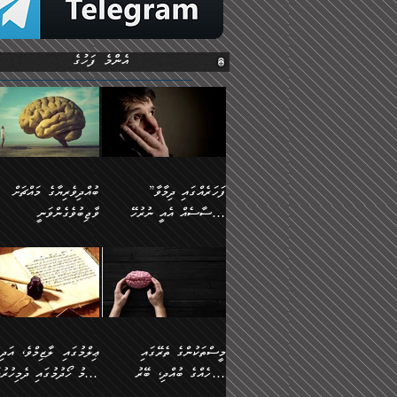
އެންމެ ފަހުގެ
”ފަހަރެއްގައި ދިމާވާ
ބުއްދިވެރިޔާގެ މައްޗަށް
އިޙްސާސެއް އެއީ ނުރުހޭ
ވާޖިބުވެގެންވަނީ
އިޙްސާސަކަށްވެދާނެއެވެ.
”ފަހަރެއްގައި ދިމާވާ
⭐ އިބްނު ޙިއްބާނު
މިސާލަކަށް ކަމަކާމެދު
އިޙްސާސެއް އެއީ ނުރުހޭ
(354ހ) ވިދާޅުވިއެވެ:
ބިރުގަތުމެވެ.
އިޙްސާސަކަށްވެދާނެއެވެ.
”ބުއްދިވެރިޔާގެ މައްޗަށް
މިސާލަކަށް ކަމަކާމެދު
ވާޖިބުވެގެންވަނީ: މި ދުނި
ބިރުގަތުމެވެ. ދެން އެއިޙްސާސް
ކަންކަމުން އޭނާގެ ޢިލްމު
ވަރުގަދަވެގެންވާނަމަ؛
ގަޑުބަޑުކޮށްލާނޭ ކަންކަމުނ
މީސްތަކުންގެ ތެރޭގައި
ޢިލްމުގައި ލާޒިމްވެ، އަދި
އެކަމަކާމެދު ނަފުރަތްތެރިވެ،
އެއްކިބާވުމެވެ. އެއީ އޭނާއ
އެމީހެއްގެ ބުއްދި، ބޭރު
ޢިލްމު ހޯދުމުގައި ދެމިހުރުމ
އަދި އެކަންކުރި މީހަކަށްވެސް
ކުޅަދާނަވީ ވަރަކަށް
ފެންޑާގައި ބާއްވާފައި އޮންނަ
ހިތްވަރުދިނުން ބަޔާންކުރުން: