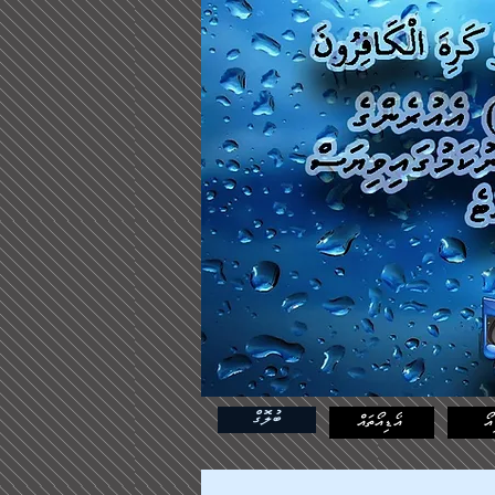
ބުލޮގް
އޯ
އޯޑިއޯތައް