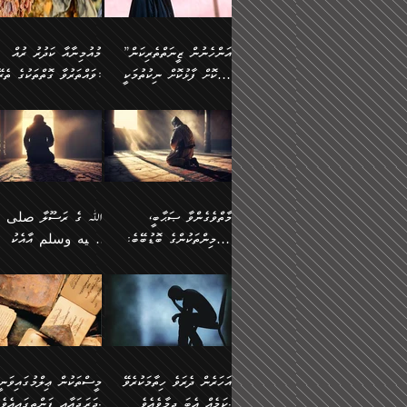
وسلم ކަމަނާއަށް އެކަމަށް
ޝަހުވަތްތައް ނަގައިގަންނަ
މާހައުލުގައި އުޅޭ ފިރިހެނުން،
އުފާކޮށްދިނުމަށެވެ. ފިރިމިހ
(61ހ) އެކަމަނާއަށް
ޢަހްދު ހިއްޕެވީހެވެ. ކަމަނާ
ވަޒަންކުރަން ބުއްދިއަށް
ޅިޔަނުންނާ އެކި ގޮތްގޮތުން
ގާތުން އެހެން އަހައިފިނަމ
(ރަނގަޅު ސީދާ ގޮތުން)
ކުޅަދާނަނުވެއެވެ.
ލިޔުއްވިކަމަށް ރިވާކުރެވެއެވެ:
”އަންހެނުން ޒީނަތްތެރިކަން
މުއުމިނާއާ ކަދުރު ރުއް
އެއްގޮތްވެ، އަދި އެހެން
ބުނާނީ ތިމަންނާގެ
ފޭވެއްޖެއެވެ! ފޭވެއްޖެއެވެ!
ނަފްސުތަކުގައިވާ ކޮންމެ
ހާމަކޮށް ފާޅުކޮށް ނިކުތުމަކީ
ވައްތަރުވާ ގޮތްތަކުގެ ތެރޭގައި:
ގޮތްތަކުން ނުރައްކާ
އަނބިމީހާއާއި ޢާއިލާގެ
ރަށްތަކަށް ދަތުރުފަތުރުކޮށް،
ޠަބީޢަތަކުންވެސް، އެތައް
އިތުރުވެއެވެ. އެ ދެމީހުންގެ
ބޭނުންތައް ފުއްދާ
އެކަކަށްވުރެ ގިނަ މީހުން އޭގައި
ކުރިއަށް ނިކުމެއުޅުން
ބައިވަރު ޝަހުވަތްތައް
ތިބާގެ އަންހެން ދަރިފުޅު
🌴 ﷲ ތަޢާލާ
މެދުގައި އެއ
ޚަރަދުކުރުމަށެވެ. އަދި ފިރި
ހިއްސާވާ ފާފައެކެވެ.
އެކަލޭގެފާނު ކަމަނާއަށް
އެނަފްސު ބަލައިގަންނަ ގޮ
ޢައުރަނިވާނުކޮށް، ނުވަތަ ޒީނަތް
ވަޙީކުރެއްވިއެވެ: ( أَلَمۡ
ދަރިފުޅު
ނަހީކުރެއްވިކަމެއް
އަސަރުކުރެއެވެ. އެގޮތުން
ހާމަކޮށްގެން ނިކުންނަހިނދު
كَیۡفَ ضَرَبَ ٱللَّ
ނޭނގޭހެއްޔެވެ!؟ ފަހެ ދީނުގެ
ނަފްސަކީ މަތިވެ
އޭގެ ހިއްސާއެއް ތިބާއަށްވެއެވެ.
مَثَلࣰا كَلِمَةࣰ طَیِّب
ތަނބު އަރިއަޅައިފިނަމަ
ބޮޑުވެގަންނަން ބޭނުންވާ
އަދި ފިތުނަވެރިވާ ކޮންމެ
كَشَجَرَةࣲ طَیِّبَةٍ أَصۡ
އަންހެނުން މެދުވެރިކޮށް އެ
ނަފްސެއްނަމަ؛
ޒުވާނެއް، އަދި އެއަންހެނާއާ
ثَابِتࣱ وَفَرۡعُهَا فِ
މާތްވެގެންވާ ޞަޙާބީ،
ﷲ ގެ ރަސޫލާ صلى ا
ޘާބިތެއް ނުކުރެވޭނެއެވެ! އަދި
މީސްތަކުންގެ މަދަޙަ ތަޢުރ
ދިމާލަށް ބެލުން އަމާޒުކުރާ
ٱلسَّمَاۤءِ ) (إبرا
މުއުމިންތަކުންގެ ބޮޑުބޭބެ:
عليه وسلم އާއެކު
އޭގައި ބާގަނޑެއް ހެދިއްޖެނަމަ
ބަލައިގަތުން މަދުކުރަން
ކޮންމެ ޒުވާނެއްގެ ފާފަ، އެ
: ٢٤) "اللّه ހެޔޮ ރަ
އަންހެނުންނަކަށް އެ ފޫބައްދާ
ޖެހެއެވެ. އެއީ އެ ޠަބީޢަތާ
މުޢާވިޔާ ބްނު އަބީ ސުފްޔާނު
މުޢާވިޔާގެ ނޭފަތްޕުޅަށް ވަތ
ހިއްސާގައި ހިމެނެއެވެ. އެހެނީ
ކަލިމައެއްގެ މިސާލު، ހެޔޮ
ﷲ ގެ ރަސޫލާ صلى الله
💧އިބްނުލް މުބާރަކު
އިޞްލާޙެއް ނުކުރެވޭނެއެވެ!
މަދަޙަޘަނާ ލިބުމުން
(60ހ):
ހިރަފުސް ވެލިކޮޅެއްވެސް ޢ
އެއީ ތިބާގެ އަންހެން
ރަނގަޅު ގަހެއް ފަދައިން
عليه وسلم ގެ
(181ހ) އާ
އަންހެނުންގެ ޖިހާދަ
ހެއްލުންތެރިކަމާއި، ބޮޑާކަ
ބްނު ޢަބްދުލް ޢަޒީޒަށްވުރެ
ދަރިފުޅެވެ. އަދި އެދަރިފުޅު
ޖައްސަވަނީ ކޮންފަދައަކުން
ޞަޙާބީންނާމެދު
އެސުވާލުކުރެވުމުން ވިދާޅުވ
ނަފްސުގެ ޢައިބުތައް ހަނ
ނިވާކޮށް ފަރުދާކުރަން
ތިބާއަށް ނުފެނޭހެއްޔެވެ؟
ހެޔޮވެ މާތްވެގެންވެއެވެ!“
އަހުލުއްސުންނާގެ ޢަޤީދާއާ
”ﷲ ގެ ރަސޫލާ صلى 
ތިބާއަށްވަނީ އަމުރުވެވިގެންނެވެ.
އެގަހުގެ މައިގަނޑާއި ބުޑ
ޚިލާފުވުމުގެ ކޮޅުމަތި، އަދި
عليه وسلم އާއެކު
ތިބާ އެހެން ކަންތައް
ރަނގަޅަށް ބިމުގައި ހަރުލާ
އެތެރޭގައި ފޮރުވައިގެން އޮތް
މުޢާވިޔާގެ ނޭފަތްޕުޅަށް ވަތ
އަހަރެން ދެރަވެ ހިތާމަކުރެވޭ
މީސްތަކުން ޢިލްމުގައިވަނީ
ނުކޮށްފިނަމަ ތިބާ
ސާބިތުވެފައިވެއެވެ. އަދި
ނުބައި ފާސިދު ޢަޤީދާ ފާޅުވަނީ
ހިރަފުސް ވެލިކޮޅެއްވެސް ޢ
ކަމެއް އެބަ ދިމާވެއެވެ.
ދަރަޖައާއި ފަންތީގައިއެވެ.
ފާފަވެރިވާނެއެވެ. އަދި ތިބާގެ
އެގަހުގެ ގޮފިތައް މައްޗަށް