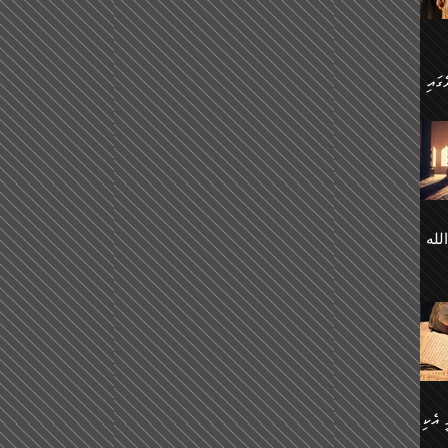
 ގޮތް
ާގެ
ަ
ހެން
ތަށް
 تَرَ
هُ
َةࣰ
لُهَا
ی
لله
ީފު
هيم
ނގަޅު
އެކު
ް
؛
ުމަރު
މާއި،
ކަން
ިއެވެ:
ދާނ
الله
ު
ް
 އެކި
ުމަރު