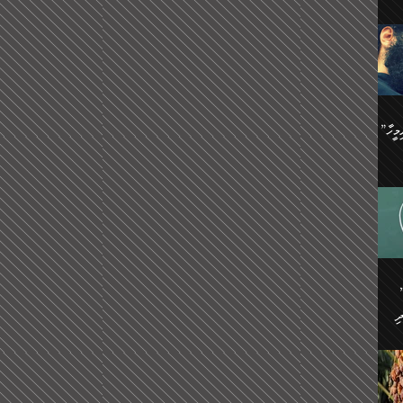
ިޝާމު ބްނު އިސްމާޢީލު
އް
:
އަކީ
ް
ައި
ެއިން
މީހަކު
”އޭ އުޚްތާއެވެ! ތިބާގެ ފިރިމީހާ
،
ެން
ވެ.
ެ
ައާއި،
 ތަޖ
ެސް
ިހާ
ް
އިސާ
އޭނާ
ި
 ހަރުލާފައި ހުރި
ި
ރަށް
ެން
ެންގެ
ެއިން
ގ