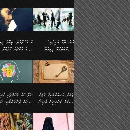
ޢުމަރު ވިދާޅުވިއެވެ:
އިންސާނާއަކީ ވަރަޢަވެރި
އަންހެނަކު ހޯދަން
ތެރެއިން މީހަކު
ނޭނގިހުރެވެސް ތިބާ އެކަމަށް
ދެން އޭގެ ޠަބީޢީ
އޭ އަޚާއެވެ! ތިބާއާ އެއްފަދަ
🌴 ހ
”އާނއެކެވެ. އަހަރެން
މީހެއްކަމުގައި މީހުންނަށް
ވަރުބަލިވެގެން އުޅެއެވެ.
އަތުޖެހިއްޖެނަމަ އެމީހަކު
ވެއްޓިފައި ވެދާނެއެވެ: 1-
މިންގަނޑަށްވުރެ އެޞިފަތަ
ފިރިހެނަކާ މެނުވީ ތިބާގެ
(217ހ) ކިޔާދެއްވިއެވެ
ދެފަހަރަކު ޙާޒިރުވީމެވެ. ދެން
ދައްކަންވެގެން، އަދި އޭނާ
ޞަލީބަށް އެރުވުމަށް
އާމްދަނީ ހޯދަން
ބޭރުވެއްޖެނަމަ, އެހިސާބުނ
ވިސްނުމާ އެއްގޮތްވެ
”އެއްފަހަރަކު އުޅުނު
އެއަށ
ﷲ ދެކެ ބިރުގަންނަ
މަސައްކަތްކުރުމާއި ވަޒީފާ
ބުއްދިއަށް އަސަރުކުރެއެވެ.
އަމުރުކުރަމުން ދިޔައެވެ.
އަންޑަރސްޓޭންޑު
ރަސްކަލަކު، ﷲ އަށް
އަދާކުރުމުގެ ދަރަޖަ ބޮޑުކޮށް
ޠަބީޢީ އާދައިގެ މިން ތެރޭގ
ނުވެވޭނެއެވެ. ދެންފަހެ
އީމާންވެއްޖެ މީހުންގެ ތެރ
މަތިކުރުމެވެ. ޚާއްޞަކޮށް
އެޞިފަތައް ހުރިނަމަ,
އަންހެނާއަށް ބަލާއިރު ތިޔަ
މީހަކު އަތުޖެހިއްޖެނަމަ އެ
”އަންހެނާއާ އެކީގައި
ޑޮކްޓަރީކަމާއި
އެޞިފަތަކަށް އަސަރުކުރުވާ
ދެމީހުންގެ ގުޅުމަކީ އެކަކު
ޞަލީބަށް އެރުވުމަށް
މަސައްކަތްކުރާ ފިރިހެން
ތިބާގެ މައްޗަށް ހޭދަކޮށް
އިންޖިނޭރުކަންފަދަ
އޭގެ މައްޗަށް ޙުކުމްކުރާ
އަނެކަކުގެ ވިސްނުން ފަހުމްވެ
އަމުރުކުރަމުން ދިޔައެވެ. ދ
ވަޒީފާތަކެވެ. އެހެނީ ވަޒީފާ
އެއްޗަކީ ބުއްދިކަމުގައިވެއެ
ވޯރކްމޭޓުންނާއި
ޚަރަދުކުރުމަކީ ޢައިބެއް ނޫނެވެ.
ދޭހަވުމަށްވުރެ މާ މަތީ
ﷲ އަށް އީމާންވާ މީހުންގ
ޅިޔަނުންނާއިމެދު ޙަދީޘްގައި
ހަމަ އެގޮތަށް ތިބާގެ ބައްޕ
އަދާކުރުމުގެ ދަރަޖަ ބޮޑުކޮށް
އެއީ ބުއްދީގައި ޢިލްމާއި،
ކްލާސްމޭޓުންނަކީ މަރެވެ.
ގުޅުމެކެވެ. އެއީ އެކަކު އަނެކަކު
ތެރެއިން މީހަކު ގެނެވި
އައިސްފައިވަނީ އެއީ މަރު
ތިބާގެ ފިރިހެން ދަރިފުޅުވ
މަތިކުރާ ޒުވާން އަންހެނާ
ފުރިހަމަކޮށްދޭ ގުޅުމެކެވެ.
ޞަލީބަށް އެރުވުމަށް
ކަމުގައިއެވެ. އައުލަވީ ޤިޔާސުން
ތިބާއަށް ޚަރަދުކޮށްދިނުން
އެހެންކަމުން، ތިބާގެ
އަމުރުކުރިހިނދު އޭނާއަށް
އެޙަދީޘްގައި: އަންހެނާ ވަޒީފާ
ޢައިބަކަށް ނުވެއެވެ. އެހުރ
ވިސްނުމާއި ޚިޔާލާ އެއްގޮތްވެ
ބުނެވުނެވެ: "ވަޞިއްޔަތެއ
އަދާކުރާ ތަނުގައި އުޅޭ،
އެންމެންވެސް މުދަލާއި ފަ
ވިސްނޭ އަންހެނަކު ހޯދަން
އޮތިއްޔާ ކުރާށެވެ." ދެން 
ފިރިހެނުން ހިމެނެއެވެ. އެއީ
އެއްކުރާ މަޤްޞަދެއްކަމުގައ
ޖަމަލު ހަނގުރާމައިގެ ދުވަހު
”ނަފްސުގެ
ތިބާއަށް ޙާޖަތެއް ނުވެއެވެ.
ބުނެފިއެވެ: "އަހަރެން
އެމީހުންގެ ވޯރކްމޭޓު އަންހެނާގެ
ބަލަނީ ތިބާއެވެ. އެގޮތުން
އުންމުލް މުއުމިނީން ޢާއިޝާ
ޠަބީޢަތް ދެނެގަތުމާއި، އަދ
ތިބާ ޙާޖަތް ޖެހިގެންވަނީ
ވަޞިއްޔަތް ކުރާނީ
ގާތަށް ވަދެއުޅުން ގިނަވެގެންވާ
ބައްޕަގެ ގާތުގައި: "ތިހާވަ
ތިބާގެ ވިސްނުމާއި ޚިޔާލާއެކު
ކޮންކަމަކަށްހެއްޔެވެ. އަހަރ
(57ހ)
ނަފްސުގެ އެދުންވެރިކަން
ފިރިހެނުންނެވެ. ފަހެ އެމީހުންނީ
ބުރަކޮށް މަސައްކަތްކޮށް
”އަންހެނުން ޖިހާދުކުރަން
ނަފްސުގެ ޠަބީޢަތުގެ ހުރި
ތިބާ ބަލައިގަންނަ އަންހެނަކު
ދުނިޔެއަށް ވެއްދުނީ އަހަރ
ނިކުމެވަޑައިގަންނަވަން
ބުއްދިން ވަޒަންކުރުމަށް އ
ޅިޔަނުންނަށްވުރެ އެތައް
ދާއޮހޮރުވަނީ ކީއްވެހޭ"
ޖެހޭނެކަމަށްވާނަމަ ﷲ ގެ
ޞިފަތަކަކީ ކޮބައިކަން
ހޯދުމެވެ. އެހެނ
ލަފައެއް ނެތިއެވެ. އެތަނު
ޤަޞްދުކުރެއްވިހިނދު އުންމުލް
ކުރާ އަސަރު:
ގޮތަކުން ނުރައްކާ ބޮޑު
އަހައިފިނަމަ އޭނާ ބުނާނީ
ރަސޫލާ صلى الله عليه
ނޭނގެނީސް، ނަފްސު
ބައެކެވެ. އެގޮތުން މަސައްކަތު
ތިމަންނާގެ ދަރިން
މުއުމިނީން އުންމު ސަލަމާ