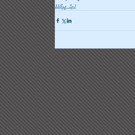
ހުރިހާ ވީޑިއޯއެއް