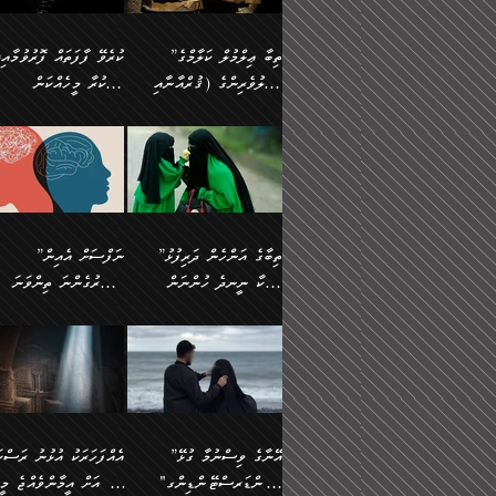
އެފަދަ ކަންކަމާމެދު ވިސްނާ
އޭގައި އަހަރުމެން ތަފްޞީލ
ލާޒިމް ޠަބީޢަތުގެ ތެރޭގައިވާ
ބުއްދި ލައްވާ ނުރައްކާތެރި
ފިކުރުކުރުން މާބޮޑަށް
ބުނަމެވެ. ހެޔޮކަންތައް
ކަންކަމެއް ނޫނެވެ. ނަމަވެސް
ޤަރާރުތައް ނިންމާ،
”ތިބާ ޢިލްމުލް ކަލާމްގެ
ކުރެވޭ ފާފަތައް ފޮރުވުމާއި،
ދިގުލައިފިނަމަ, ފުރިހަމަ ކުރުން
ބެހިގެންދަނީ: 🔹ސީދާ
އެއީ ހުށަހެޅި ލައިގަންނަ
އިޚްތިޔާރުކުރަން އެނަފްސު
އަހުލުވެރިންގެ (ޤުރްއާނާއި
ފާފަކުރާ މީހެއްކަން
ޙައްޤުވާ ކަންކަން
އެކަމުގައި (ދުނިޔަވީ)
ކަންކަމެވެ. މިސާލަކަށް:
ބޭނުންވެއެވެ. ދެން ނަފްސ
ފުރިހަމަކުރުން މަނާކުރާ
ލައްޒަތެއް ނެތް ކަންކަމެވެ
ސުންނަތް ދޫކޮށް ބުއްދީގެ
މީސްތަކުންނަށް
ހިތާމަޔާއި އުފަލާއި،
އޭގެ އަވަސްއަރުވާލުމާއި،
އަބޫ ޢުމަރު އަޙްމަދު ބްނު
🌴 އިބްނުލް ޖައުޒީ
ކަމެއްކަމުގައި: ރައްކާތެރިކަމުގެ
މިސާލަކަށް ނަމާދާއި، ރޯދަ
ޙުއްޖަތްތަކާއި ވިސްނުންތައް
އެނގިގެންވުމަށް
ކަންބޮޑުވުމާއި
އަނެއްކޮޅުން ބުއްދި
މުޙައްމަދު އަލްމާލިކީ
(597ހ) ވިދާޅުވިއެވެ:
ފިޔަވަޅުތައް އެޅުމާއި،
ޙައްޖާއި، ހަ
ބޭނުންކޮށްގެން ދީނުގެ
ނުރުހުންވުމާއި، މީސްތަކުނ
ހިތްފަސޭހަވުމާއި،
މަޝްޣޫލުކޮށްލާފަދަ އެހެރަ
(429ހ)، ބަޣުދާދުން
”ކުރެވޭ ފާފަތައް ފޮރުވުމާއ
ދިމާވެދާނޭ ގޮތ
ބިރުވެރިކަމާއި އަމާންކަމުގެ
އިޙްސާސްތަކާއި ޝުޢޫރުތައ
ކަންކަމުގައި ވާހަކަދައްކާ
އޭނާ ނުބައިކޮށްފައި
ޤައިރަވާނުގެ ރަށަށް އައިހިނދު
ފާފަކުރާ މީހެއްކަން
އިޙްސާސާއި، މޮޅިވެރިކަމާއި
ޖަމަޢަވެއްޖެނަމަ, އެހިނދު
މީހުންގެ) މަޖްލިސްތަކަށް
އެއްޗެހިކިޔުމަށް ނުރުހުންވ
އަބޫ މުޙައްމަދު އިބްނު އަބީ
މީސްތަކުންނަށް
ހިތްހަމަޖެހުމާއި އެނޫންވެސް
ނުބައި ރައުޔު، އަދި ފަހުނ
ޒައިދު އަލްޤައިރަވާނީ
އެނގިގެންވުމަށް
ޙާޒިރުވިންހެއްޔެވެ؟“
ހުއްދަވެގެންވާކަން
”ތިބާގެ އަންހެން ދަރިފުޅު
”ނަފްސަށް އެއިން
ގިނަ ކަންކަމެވެ. މި
ހިތާމަކުރާނޭ ކަންކަން ބުއ
(386ހ) އެކަލޭގެފާނާ
ނުރުހުންވުމާއި، މީސްތަކުނ
ބަޔާންކުރުން:
މީހަކާ ނީނދެ ހުންނަން
އަސަރުގެންނަ ތިންވަނަ
ޞިފަތަކުން ކަމެއް ނަފްސުގައި
އިޚްތިޔާރުކުރެއެވެ. އަދި
ވާހަކަދައްކަވަމުން
އޭނާ ނުބައިކޮށްފައި
އަބަދުމެ ހަރުލައިގެން ދާއިމަކަށް
ފަހަރެއްގައި އެފަދަ ބުއްދިއ
ހިތްވަރުދިނުމާމެދު ތިބާ
ބާވަތަކީ: ނަފްސަށް ހުށަހެ
އެއްސެވިއެވެ: ”ތިބާ ޢިލްމުލް
އެއްޗެހިކިޔުމަށް ނުރުހުންވ
އެގޮތަށް ތިމަންނާ ހިތްވަރުދެނީ
އެގޮތުން ނަފްސުގެ ޠަބީޢަތ
ނުހުރެއެވެ. އެކަމަކު އެކަންކަން
ބަލިކަށިވެ ގަމާރުވެ
ހުށިޔާރުވެ ޚަބަރުދާރުވާށެވެ!
ކަންކަމެވެ. (ޝުޢޫރުތަކާއި
ކަލާމްގެ އަހުލުވެރިންގެ
ހުއްދަވެގެންވާކަން
ކިހިނެއްހެއްޔެވެ؟ އެކަމަށް
ލޯބިވުމާއި ނުރުހުންވުމާއި،
ލައިގަނެފައި އަނެއްކާ ފިލ
ކޮސްވެގެންވާ ކަމަށް ތުހުމަ
އިޙްސާސްތަކެވެ.)
(ޤުރްއާނާއި ސުންނަތް ދޫކޮށް
ބަޔާންކުރުން: ކުރެވޭ ނުބަ
ހިތްވަރުދޭން ބޭނުންކުރާ
އުފާވުމާއި ދެރަވުންވެއެވެ.
ބުއްދީގެ ޙުއްޖަތްތަކާއި
ކަންތައް ފޮރުވާ ވަންހަނާކު
ފެތުރިގެންވާ ފަސް ގޮތެއް
ނަފްސުތަކުގައިވާ ޠަބީޢީ
ވިސްނުންތައް ބޭނުންކޮށްގެން
ދެއްކުންތެރިކަމެއްކަމުގައި 
އަހަރެން ތިބާއަށް ކިޔާދޭނަމެވެ.
ޞިފަތަކެކެވެ. ނަމަވެސް
ދީނުގެ ކަންކަމުގައި ވާހަކަދައްކާ
މީހަކު ހީކޮށްފާނެއެވެ.
ތިބާގެ އަންހެން ދަރިފުޅަށް އަދި
އެކަންކަން އިންސާނާއަށް
”އޭނާގެ ވިސްނުމާ ގުޅޭ
އެއްފަހަރަކު އުޅުނު ރަސްކަ
މީހުންގެ) މަޖްލިސްތަކަށް
އެކަންވަނީ އެހެންނެއް ނޫނ
އެކުއްޖާގެ މުސްތަޤްބަލަށް
ޖެހޭހިނދު އެއީ ވަޤުތީ ގޮތ
"އަންޑަރސްޓޭންޑިންގ"
ﷲ އަށް އީމާންވެއްޖެ މީހ
ޙާޒިރުވިންހެއްޔެވެ؟“ އަބޫ
މަނާވެގެންވާކަމަކީ
އެކަމުގެ ނުރައްކާ
ހުށަހެޅޭ ޞިފަތަކަކަށްވެއެވ