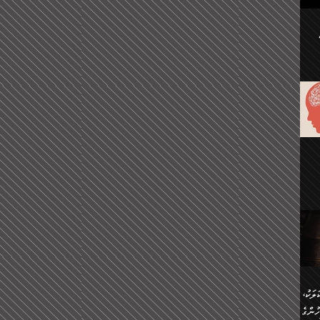
ުކޮށް
ަށް
.
އާއި،
ް
ި،
ް
ން
ުން
ް
ްދިން
ް
ެއް
ޅޭ
ުން
ުގައި
ތުވެ
އި
 މިއީ
ރުމަކީ
ހީކުރާ
ލަކު،
ެވެ.
ުން
ުންގެ
ެ.