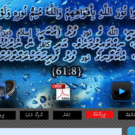
މީޑިއާތައް
ުންތައް
ޚަބަރު
އޯޑިއޯ މަދަހަ
ވީޑި