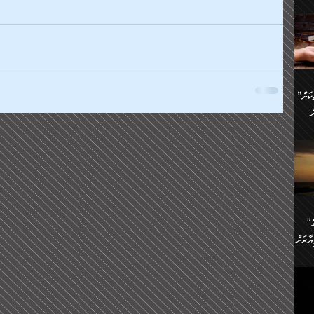
ންނަ
،
ަކުގެ
ް
ުގެ
ރި
”ދެއްކުންތެރިކަމާއި އާފާތްތަކަށް
ި
..
ް
ެނީ
ަކަށް
.
ް
އަށް
ުރުން:
ައި
”ނަފްސު އަވަސްއަރުވާލުމުގެ
އް
ް
ާރަށް
ެވެ.
ތެވެ.
ެ.
ެން
ި