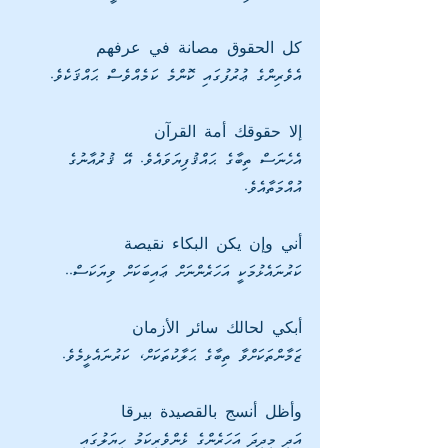
كل الحقوق مصانة في عرفهم
އެވެރިންގެ ޢުރުފުގައި ކޮންމެ ކަމެއްވެސް ޙައްޤަކެވެ.
إلا حقوقك أمة القرآن
އެހެނަސް ތިބާގެ ޙައްޤުފިޔަވައެވެ. އޭ ޤުރުއާނުގެ 
އުއްމަތާއެވެ.
أني وإن يكن البكاء نقيصة
ކަރުނައެޅުމަކީ އަހަރެންނަށް ޢައިބަކަށް ވިޔަކަސް..
أبكي لحالك سائر الأزمان
ޒަމާންތަކަށްވާ ތިބާގެ ޙަލާކުތަކަށް، ކަރުނައެޅީމެވެ.
وأظل أنسج بالقصيدة بيرقا
އަދި މިދިދަ އަހަރެންގެ ޅެންވެރިކަމު ހިޔަލުގައި 