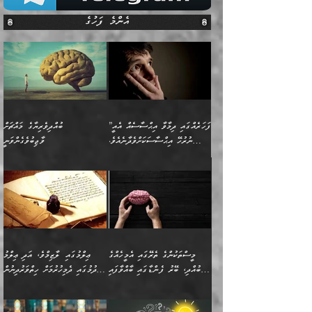
އެންމެ ފަހުގެ
”ފަހަރެއްގައި ދިމާވާ އިޙްސާސެއް އެއީ
ބުއްދިވެރިޔާގެ މައްޗަށް
ނުރުހޭ އިޙްސާސަކަށްވެދާނެއެވެ.
ވާޖިބުވެގެންވަނީ
މިސާލަކަށް ކަމަކާމެދު ބިރުގަތުމެވެ.
”ފަހަރެއްގައި ދިމާވާ
⭐ އިބްނު ޙިއްބާނު (354ހ)
އިޙްސާސެއް އެއީ ނުރުހޭ
ވިދާޅުވިއެވެ: ”ބުއްދިވެރިޔާގެ
އިޙްސާސަކަށްވެދާނެއެވެ.
މައްޗަށް ވާޖިބުވެގެންވަނީ: މި
މިސާލަކަށް ކަމަކާމެދު
ދުނިޔޭގެ ކަންކަމުން އޭނާގެ
ބިރުގަތުމެވެ. ދެން
ޢިލްމު ގަޑުބަޑުކޮށްލާނޭ
އެއިޙްސާސް
ކަންކަމުން އެއްކިބާވުމެވެ. އެއީ
މީސްތަކުންގެ ތެރޭގައި އެމީހެއްގެ
ޢިލްމުގައި ލާޒިމްވެ، އަދި ޢިލްމު
ވަރުގަދަވެގެންވާނަމަ؛
އޭނާއަށް ކުޅަދާނަވީ ވަރަކަށް
ބުއްދި، ބޭރު ފެންޑާގައި ބާއްވާފައި
ހޯދުމުގައި ދެމިހުރުމަށް ހިތްވަރުދިނުން
އެކަމަކާމެދު ނަފުރަތްތެރިވެ،
ޢަމަލުކުރުމުގައި ހުންނާނޭކަމަށް
އޮންނަ މީހުންވެއެވެ.
ބަޔާންކުރުން:
💥 ޝުޢުބާ ބްނުލް ޙައްޖާޖު
🔥އިބްނު ޙިއްބާނު (354ހ)
އަދި އެކަންކުރި މީހަކަށްވެސް
އޮންނަ ޤަޞްދާ އެކުގައިއެވެ.
(160ހ) ވިދާޅުވިއެވެ:
ވިދާޅުވިއެވެ: ”ޢިލްމުގައި