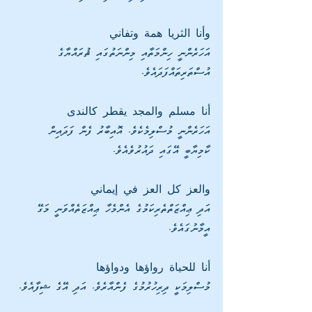
وأنا الثريا همة وتفاني
އަހަރެންނީ ހިންމަތާއި މިންނަތުގައި ޘުރައްޔާގެ 
އުސްތަރިތައްފަދައެވެ.
أنا مسلم والمجد يقطر كالندى
އަހަރެންނީ މުސްލިމެކެވެ. އޮއިބާރު ފެން ފަދައިން 
ކާމިޔާބީ އޭގައި ދައުރުވެއެވެ.  
والعز كل العز في إيماني
އަދި ޢިއްޒަތްތެރިކަމުގެ އެންމެހާ ޢިއްޒަތެއްވަނީ މަގޭ 
އީމާނުގައެވެ.
أنا للحياة رواؤها ودواؤها
މުސްލިމަކީ ދިރިހުރުމުގެ ފެންއާރެވެ. އަދި އޭގެ ޝިފާއެވެ.