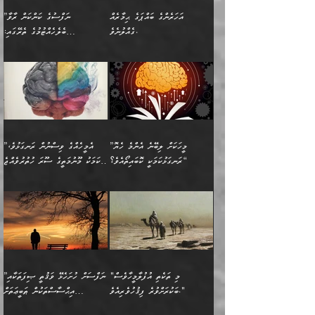
އަނެއްކޮޅުން ޖާހިލުމީހާ ދައްކާ
އަދަބުވެރިކުރުވާ 2-އަދި
ﷲ ދެއްވި ނިޢުމަތް
(އެމީހުންނާ އެކުގައި
އަހަރެންގެ ބައްޕަގެ ޙިމާރެއް
”ނަފްސުގެ ކަންކަން ރާވާ
ވާހަކަތައް، ބަލިވެފައިވާ
އެކުދިން ކައިވެނިކުރުވާ 3-
ގަޑުބަޑުކޮށް
ރޭކުރާއިރު) އެމީހުންނާ
ގެއްލުނެވެ.
ބެލެހެއްޓުމުގެ ތެރޭގައި:
ހަށިގަނޑެއް އެގޮތްމިގޮތްވާހެން
އަދި އެކުދިންނަށް ހެޔޮކޮށް
ހުތުރުނުކުރާހުއްޓެވެ...
އެއްގޮތްވެއެވެ. ނުވަތަ އެމީހުން
މަގުފުރެދިފައިވާ ބަޔަކުގެ ކިބައިގައިވާ
🌱 ޖަޢުފަރު ބްނު މުޙައްމަދު
އެމީހުންގެ މަގުފުރެދުމާއި
ފުށޫއަރާ އިދިކީލަވާނެއެވެ. އަދި
ހިތައިފިނަމަ ފަހެ އެމީހަކަށްވަނީ
މޮޅެތި ރިވެތި ކަންކަމަށް ބަލާ
ބުއްދިއާއި ވިސްނުންތެރިކަން
ރޯދަ ހިފާއިރު މީނާވެސް
(148ހ) ކިޔާދެއްވިއެވެ:
އެމޮޅެތި ކަންކަމާ ގުޅުމެއް
ވިސްނުން ދިގު ނުކުރުންވެއެވެ.
ބުއްދިވެރިޔާގެ ބަސްތައް އެއީ
ސުވަރުގެއެވެ." 📖 ސުނަނު
އިތުރުކޮށްދޭނެ ކަމަކީ: އޭނާފަދަ
އެމީހުންނާއެކު ރޯދަހިފައެވެ.
”އަހަރެންގެ ބައްޕަގެ ޙިމާރެއް
ނުވެއެވެ. އެހެނީ ނަފްސަކީ
ކިތަންމެ މަދު
އަބީ ދާވޫދު 📖 ފަހެ ތިބާގެ
(އެހެން ބުއްދިވެރިންނާ)
އެމީހުން
ގެއްލުނެވެ. ދެން ބައްޕަ
ވަޒަންހަމަވާ އެއްޗެއް ނޫނެވެ.
ބަސްތަކެއްވިޔަސް އޭގެ ޤަދަރު
އަންހެން ދަރިން
ގާތްވުމާއި، އެއާ އިދިކޮޅު އިދ
ވިދާޅުވިއެވެ: ”ﷲ ތަޢާލާ
ނަފްސު ކަންކަން
ބޮޑުވެގެންވެއެވެ. އެއީ
ކައިވެނިކުރުވުމުގައި
އަހަރެންނަށް އޭތި އަނބުރާ
މަސްހުނިކޮށްލައެވެ. އެގޮތުން
ފާފަވެރިޔާގެ ކުރިމަތިލުން
ފަރުވާކުޑަކޮށް، ޢާއިލާއެއް
”މީހަކަށް ލިބޭނެ އެންމެ ހެޔޮ
”އެމީހެއްގެ ވިސްނުން ރަނގަޅުވެ،
ރައްދުކުރައްވައިފިނަމަ ފަހެ
މީހަކު ބުރު ސޫރަ ރީތި
ކިތަންމެ ކުޑަކަމެއްވިޔަސް
ބިނާކޮށް ކައިވެންޏެއް
ރަނގަޅުކަމަކީ ކޮބައިތޯއެވެ؟“
އެކަމަކު މޫނުމަތީގެ ސޫރަ ހުތުރުވެއްޖެ
އެކަލާނގެ ރުއްސަވާނޭ
ފުރިހަމަ، މުދާތައް
މީހާ,
އޭގެ މުޞީބާތް ބޮޑުވެގެންވާ
ޤާއިމުކުރުން ދޫކޮށްފައި
🪨 އިބްނުލް މުބާރަކު
☘️ އިބްނު ޙިއްބާނު
ޙަމްދުގެ ބަސްތަކަކުން
ތަނަވަސްވެ، އެކަމަކު އެއާއެކު
ގޮތަށެވެ. އަދި ބުއްދިވެރިކަމުގެ
ކިޔެވުމާއި އެހެން
(181ހ) އަށް ދެންނެވުނެވެ:
(354ހ) ވިދާޅުވިއެވެ:
އަހަރެން އެކަލާނގެއަށް
ޢަޤީދާއާއި ފިކުރު ފުރެދިގެންވާ
ތެރޭގައި: އެއްވެސް ކަ
މަޤްޞަދުތަކުގައި އެކުދިން
”މީހަކަށް ލިބޭނެ އެންމެ ހެޔޮ
”އެމީހެއްގެ ވިސްނުން
ޙަމްދުކުރާހުށީމެވެ.“ ދެން މާ
މީހަކަށް ވެދާނެއެވެ. ދެން
މަޝްޣޫލުކުރުވުމާމެދު ތިބާ
ރަނގަޅުކަމަކީ ކޮބައިތޯއެވެ؟“
ރަނގަޅުވެ، އެކަމަކު
ގިނައިރެއް ނުވެ އޭގެ
މިފަދަ މީހަކުގެ ރީތިކަމާއި
ނަމަނަމަ ސަމާލުވެ
ވިދާޅުވިއެވެ: ”އޭނާގެ
މޫނުމަތީގެ ސޫރަ ހުތުރުވެއްޖެ
އަސްދާނުގޮނޑިއާއި ލަގަނާއި
އޭނާގެ މޮޅެތި ތަކެއްޗަށްޓަކައި
ކިބައިގައިވާ ފުރާ ފުރިހަމަ
މީހާ, ފަހެ އޭނާގެ ނަފްސުގެ
އެކީގައި އޭތި ގެނެވުނެވެ.
ބެލުމަކީ: އޭނާގެ ޢަޤީދާއާއި
"މި ތަކެތި އުފުލާމީހާވެސް
”ނަފްސަށް ހުށަހެޅޭ ވަޤުތީ ޞިފަތަކާއި
ބުއްދިއެވެ.“ ދެންނެވުނެވެ:
(ބުއްދިއާއި ވިސްނުމުގެ)
ދެން އެކަލޭގެފާނު އެއަށް
ޤަބޫލުކުރާ ގޮތްތަކާއި
ބަކުރަށްވުރެ ފިޤުހުވެރިއެވެ."
އިޙްސާސްތަކުން ޠަބީޢަތަށް
”އެގޮތަށް ލިބިގެންނުވިނަމަ
ހެޔޮކަމުން އޭނާގެ މޫނުގެ
ސަވާރުވިއެވެ. އަދި އޭގެ
ފިކުރުވެސް ނަފްސަށް
އަސަރުކުރުން:
🔅 ބަކްރު ބްނު ޢަބްދި ﷲ
ނަފްސަށް ހުށަހެޅިގެން އަންނަ