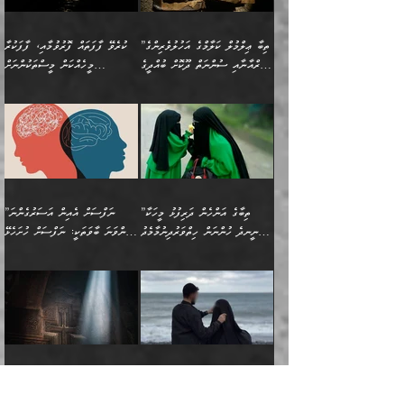
ލާޒިމް ޠަބީޢަތުގެ ތެރޭގައިވާ
ބުއްދި ލައްވާ ނުރައްކާތެރި
އެފަދަ ކަންކަމާމެދު ވިސްނާ
ވެވޭ އެއްބަސްވުމެކެވެ.
ކަންކަމެއް ނޫނެވެ. ނަމަވެސް
ޤަރާރުތައް ނިންމާ،
ފިކުރުކުރުން މާބޮޑަށް
އެކަމަކު އޭގައި އަހަރުމެން
”ތިބާ ޢިލްމުލް ކަލާމްގެ އަހުލުވެރިންގެ
ކުރެވޭ ފާފަތައް ފޮރުވުމާއި، ފާފަކުރާ
އެއީ ހުށަހެޅި ލައިގަންނަ
އިޚްތިޔާރުކުރަން އެނަފްސު
ދިގުލައިފިނަމަ, ފުރިހަމަ ކުރުން
ތަފްޞީލުކޮށް ބުނަމެވެ.
(ޤުރްއާނާއި ސުންނަތް ދޫކޮށް ބުއްދީގެ
މީހެއްކަން މީސްތަކުންނަށް
ކަންކަމެވެ. މިސާލަކަށް:
ބޭނުންވެއެވެ. ދެން ނަފްސަށް
ޙައްޤުވާ ކަންކަން
ހެޔޮކަންތައް ބެހިގެންދަނީ:
ޙުއްޖަތްތަކާއި ވިސްނުންތައް
އެނގިގެންވުމަށް ނުރުހުންވުމާއި،
އަބޫ ޢުމަރު އަޙްމަދު ބްނު
🌴 އިބްނުލް ޖައުޒީ
ހިތާމަޔާއި އުފަލާއި،
އޭގެ އަވަސްއަރުވާލުމާއި،
ބޭނުންކޮށްގެން ދީނުގެ ކަންކަމުގައި
މީސްތަކުން އޭނާ ނުބައިކޮށްފައި
ފުރިހަމަކުރުން މަނާކުރާ
🔹ސީދާ އެކަމުގައި
މުޙައްމަދު އަލްމާލިކީ
(597ހ) ވިދާޅުވިއެވެ:
ކަންބޮޑުވުމާއި
އަނެއްކޮޅުން ބުއްދި
ވާހަކަދައްކާ މީހުންގެ) މަޖްލިސްތަކަށް
އެއްޗެހިކިޔުމަށް ނުރުހުންވުން
ކަމެއްކަމުގައި:
(ދުނިޔަވީ) ލައްޒަތެއް ނެތް
(429ހ)، ބަޣުދާދުން
”ކުރެވޭ ފާފަތައް ފޮރުވުމާއި،
ޙާޒިރުވިންހެއްޔެވެ؟“
ހުއްދަވެގެންވާކަން ބަޔާންކުރުން:
ހިތްފަސޭހަވުމާއި،
މަޝްޣޫލުކޮށްލާފަދަ އެހެރަ
ރައްކާތެރިކަމުގެ ފިޔަވަޅުތައް
ކަންކަމެވެ. މިސާލަކަށް
ޤައިރަވާނުގެ ރަށަށް އައިހިނދު
ފާފަކުރާ މީހެއްކަން
ބިރުވެރިކަމާއި އަމާންކަމުގެ
އިޙްސާސްތަކާއި ޝުޢޫރުތައް
އެޅުމާއި، ދިމާވެދާނޭ ގޮތ
ނަމާދާއި، ރޯދައާއި، ޙައްޖާއި،
އަބޫ މުޙައްމަދު އިބްނު އަބީ
މީސްތަކުންނަށް
އިޙްސާސާއި، މޮޅިވެރިކަމާއި
ޖަމަޢަވެއްޖެނަމަ, އެހިނދުން
ހަ
ޒައިދު އަލްޤައިރަވާނީ
އެނގިގެންވުމަށް
ހިތްހަމަޖެހުމާއި އެނޫންވެސް
ނުބައި ރައުޔު، އަދި ފަހުން
”ތިބާގެ އަންހެން ދަރިފުޅު މީހަކާ
”ނަފްސަށް އެއިން އަސަރުގެންނަ
(386ހ) އެކަލޭގެފާނާ
ނުރުހުންވުމާއި، މީސްތަކުން
ގިނަ ކަންކަމެވެ. މި
ހިތާމަކުރާނޭ ކަންކަން ބުއްދިން
ނީނދެ ހުންނަން ހިތްވަރުދިނުމާމެދު
ތިންވަނަ ބާވަތަކީ: ނަފްސަށް ހުށަހެޅޭ
ވާހަކަދައްކަވަމުން
އޭނާ ނުބައިކޮށްފައި
ޞިފަތަކުން ކަމެއް ނަފްސުގައި
އިޚްތިޔާރުކުރެއެވެ. އަދި
ތިބާ ހުށިޔާރުވެ ޚަބަރުދާރުވާށެވެ!
ކަންކަމެވެ. (ޝުޢޫރުތަކާއި
އެގޮތަށް ތިމަންނާ ހިތްވަރުދެނީ
އެގޮތުން ނަފްސުގެ
އެއްސެވިއެވެ: ”ތިބާ ޢިލްމުލް
އެއްޗެހިކިޔުމަށް ނުރުހުންވުން
އިޙްސާސްތަކެވެ.)
އަބަދުމެ ހަރުލައިގެން
ފަހަރެއްގައި އެފަދަ ބުއްދިއެއް
ކިހިނެއްހެއްޔެވެ؟ އެކަމަށް
ޠަބީޢަތުގައި ލޯބިވުމާއި
ކަލާމްގެ އަހުލުވެރިންގެ
ހުއްދަވެގެންވާކަން
ދާއިމަކަށް ނުހުރެއެވެ. އެކަމަކު
ބަލިކަށިވެ ގަމާރުވެ
ހިތްވަރުދޭން ބޭނުންކުރާ
ނުރުހުންވުމާއި، އުފާވުމާއި
(ޤުރްއާނާއި ސުންނަތް ދޫކޮށް
ބަޔާންކުރުން: ކުރެވޭ ނުބައި
އެކަންކަން ލައިގަނެފައި
ކޮސްވެގެންވާ ކަމަށް ތުހުމަތުވެ
ފެތުރިގެންވާ ފަސް ގޮތެއް
ދެރަވުންވެއެވެ. މިއީ
ބުއްދީގެ ޙުއްޖަތްތަކާއި
ކަންތައް ފޮރުވާ
އަނެއްކާ ފިލ
އަހަރެން ތިބާއަށް ކިޔާދޭނަމެވެ.
ނަފްސުތަކުގައިވާ ޠަބީޢީ
ވިސްނުންތައް ބޭނުންކޮށްގެން
ވަންހަނާކުރުމަކީ
ތިބާގެ އަންހެން ދަރިފުޅަށް
ޞިފަތަކެކެވެ. ނަމަވެސް
ދީނުގެ ކަންކަމުގައި
ދެއްކުންތެރިކަމެއްކަމުގައި
”އޭނާގެ ވިސްނުމާ ގުޅޭ
އެއްފަހަރަކު އުޅުނު ރަސްކަލަކު، ﷲ
އަދި އެކުއްޖާގެ
އެކަންކަން އިންސާނާއަށް
ވާހަކަދައްކާ މީހުންގެ)
ހީކުރާ މީހަކު ހީކޮށްފާނެއެވެ.
"އަންޑަރސްޓޭންޑިންގ" އަންހެނަކު
އަށް އީމާންވެއްޖެ މީހުންގެ ތެރެއިން