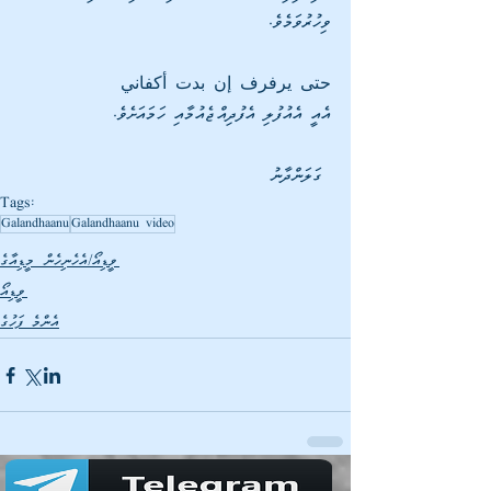
ވިހުރުވަމެވެ.  
حتى يرفرف إن بدت أكفاني
އެއީ އެއުފުލި އެފުދިއްޖެއުމާއި ހަމައަށެވެ.
 ގަލަންދާނު
Tags:
Galandhaanu
Galandhaanu video
ވީޑިއޯ/އެހެނިހެން މީޑިއާގެ
ވީޑިއޯ
އެންމެ ފަހުގެ