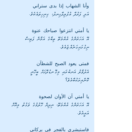
وأنا الشهاب إذا بدى ستراني
އަދި ފަރުދާ އުފުލިދާހިނދު، ގިނިހިލައެކެވެ. 
يا أمتي انتزعوا صباحك عنوة
އޭ އަހަރެންގެ އުއްމަތޭ ތިބާގެ އަމާން ފަތިސް 
ނިގުޅައިގަނެއްޖެއެވެ. 
فمتى يعود الصبح للشطآن
އެދުވާލު އަނބުރައި މިގޮނޑުދޮށަށް ބީހޭނީ 
ކޮންއިރަކުބާއެވެ؟
يا أمتي آن الأوان لصحوة
އޭ އަހަރެންގެ އުއްމަތޭ، ނިދިން ހޭލުމުގެ ވަގުތު މިއޮށް 
އައީއެވެ.
فاستبشري بالفجر في بركاني