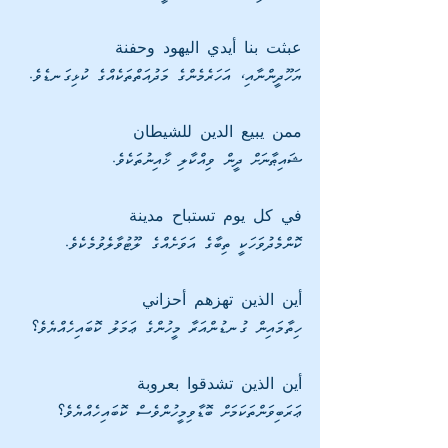
عبثت بنا أيدي اليهود وحفنة
ޔަހޫދީންނާއި، އަހަރެމެންގެ މަދުއަތްތަކެއްގެ ކުޅިގަނޑެވެ.
ممن يبيع الدين للشيطان
ޝައިޠާނަށް ދީން ވިއްކާލި ޚާއިނުތަކެވެ. 
في كل يوم تستباح مدينة
ކޮންމެދުވަހަކީ ތިބާގެ އަވަށެއްގެ ލޫޓުވާލެވުމެކެވެ.
أين الذين تهزهم أحزاني
ހިތާމައިން ގުނޑުންއަރާ މީހުންގެ ޢަމަލު ކޮބައިހެއްޔެވެ؟
أين الذين تشدقوا بعروبة
ޢަރަބިވަންތަކަމަށް ބޮޑާވިމީހުންވެސް ކޮބައިހެއްޔެވެ؟