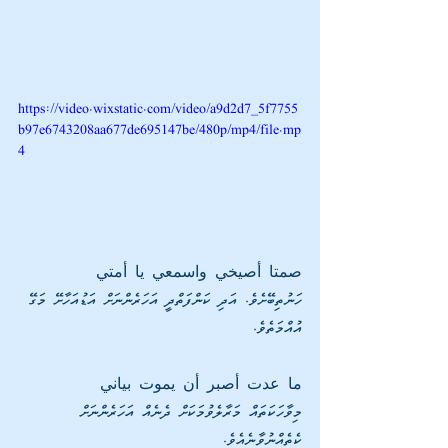
https://video.wixstatic.com/video/a9d2d7_5f7755
b97e6743208aa677de695147be/480p/mp4/file.mp
4
صمتا أصيخي واسمعي يا أمتي
ހަނުތިބޭށެވެ. އަދި ކަންފަތްދީ އަހަރެންނަށް އަޑުއަހާށޭ މަގޭ 
އުއްމަތެވެ.
ما عدت أصبر أن يموت بياني
މިވާހަކަތައް މަރާލެވުމަކަށް ދެނެއް އަހަރެންނަށް 
ކެތެއްނުވާނެއެވެ. 