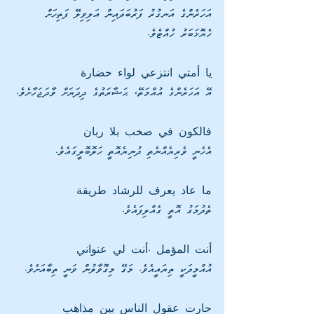
އަހަރެންގެ އަނގުރު ފަރުބަދައިން އަލިވިލޭ ފަތިހަށް 
ހެޔޮޚަބަރު ހުއްޓެވެ.
يا أمتي انتزعي لواء حضارة
އޭ އަހަރެންގެ އުއްމަތޭ، ޙަޟާރަތުގެ ދިދަޔަށް ވާދަޖަހާށެވެ.
فالكون في صخب بلا ربان
އެހެނީ ވެރިޔެއްނެތި ދުނިޔެއޮތީ ހަލޮބޮލީގައެވެ.
ما عاد يعرف للرشاد طريقة
ތެދުމަގު އޮތީ ގެއްލިފައެވެ. 
أنت المؤمل .أنت لي عنواني
އުއްމީދަކީ ތިޔައީއެވެ. މަގޭ މިގޮވާލުން ވަނީ ތިބާއަށެވެ. 
حارت عقول الناس بين مذاهب