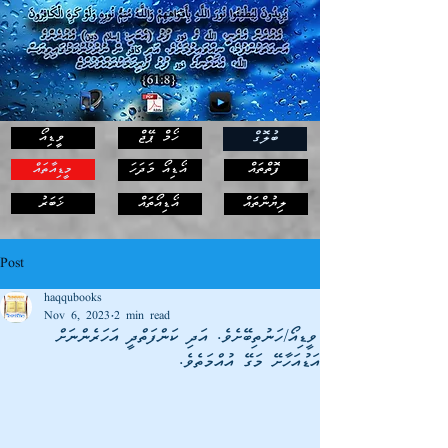
ހޯމް ޕޭޖް
ވީޑިއޯ
ބުލޮގް
ފޮތްތައް
އޯޑިއޯ މަދަހަ
މީޑިއާތައް
ޚަބަރު
ލިޔުންތައް
އޯޑިއޯތައް
Post
haqqubooks
Nov 6, 2023
2 min read
ވީޑިއޯ/ހަނުތިބޭށެވެ. އަދި ކަންފަތްދީ އަހަރެންނަށް
އަޑުއަހާށޭ މަގޭ އުއްމަތެވެ.