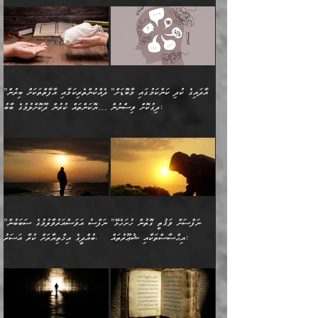
ދެން ކޮން އެއްޗެއްތޯއެވެ؟“
ހުތުރުކަން ހަނދާން
މައްޗަށް ސީދާވިހިނދު، ހެދުން
ރަނގަޅުކޮށް ޖަރީކޮށްދޭ
އަލްމުޒަނީ (108ހ)
އެކި ވައްތަރުގެ
ވިދާޅުވިއެވެ: ”ރިވެތި ރަނގަޅު
ނައްތާލައެވެ. އަނެއްކޮޅުން
ބޮނޑިކޮށްލައްވާފައި، އުޑާއި
ކަމެކެވެ. އެއީ (ޙަޤީޤަތުގައި)
ކިޔާދެއްވިއެވެ: ”އަހަރެން
އިޙްސާސްތަކުގެ ބާރުމިން ހުރި
އަދަބެކެވެ.“ ދެންނެވުނެވެ:
އެމީހަކުގެ މޫނުމަތި ރީތިވެ،
ދިމާލަށް އިސްތަށިފުޅު
އެ ދެކަންތަކުގެ ދ
އެއްފަހަރަކު ގެއިން
މިންވަރަކުން އިންސާނާގެ
”އެކަން ނެތްނަމަ ދެން
އެކަމަކު ވިސްނުން ކޮށި
ނިކުމެގެންދަނިކޮށް އެއްޗެހި
ޠަބީޢަތަށް އަސަރުކުރެއެވެ...
ކޮންކަމެއްތޯއެވެ؟“
ވެއްޖެނަމަ, އޭނާގެ ނަފްސުގެ
އުފުލުމުގެ މަސައްކަތްކުރާ
ދެން އެއަށްފަހު އެ ޠަބީޢަތުން
ވިދާޅުވިއެވެ: ”އޭނާ
އުނިކަމާހުރެ މޫނުމަތީގެ ހުރި
”އާދައިގެ ކުދި ކަންކަމުގައި މާބޮޑަށް
”ދެއްކުންތެރިކަމާއި އާފާތްތަކަށް ބިރުން
މީހަކާ ދިމާވިއެވެ. އޭނާގެ
ބުއްދިއަށް އަސަރުކުރެއެވެ...
މަޝްވަރާއަށް އަހާނޭ ރަނގަޅު
ރީތިކަން ދާހުއްޓެވެ.
ދިގުކޮށް ވިސްނުން:
ހެޔޮކަންތައް ކުރުން ދޫކޮށްލުމުގެ ބާބު
ސާމާނު އޭރު
މިއަސަރުކުރުމުގެ އަޞްލުގެ
ޞާލިޙު އަޚެކެވެ.“
އެހެންކަމުން ވިސްނުންތެރި
ބަޔާންކުރުން:
އެކަމެއްގައި އެހާ ދިގުކޮށް
🌴 އިބްނުލް ޖައުޒީ
އުފުލަމުންދިޔައެވެ. އޭރު އޭނާ
ފެށުން އައި ގޮތަކީ:
ދެންނެވުނެވެ: ”އެގޮތަށް
މީހާގެ އަތުގައި އެއްޗެއް
ވިސްނުން ޙައްޤުނުވާ
(597ހ) ވިދާޅުވިއެވެ:
ކިޔަމުންދިޔައެވެ: «الْحَمْدُ
ޞައްޙަކޮށްވާ ޠަބީޢަތެއް
ނެތްނަމަ ދެން
ނެތަސް ކަންބޮޑުވެ
ކަންކަމުގައި މާބޮޑަށް
”ދެއްކުންތެރިކަމާއި
لِله، أسْتَغْفِرُ الله»
ބަދަލުކޮށްލާ ގޮތަށް އައި
ކޮންކަމެއްތޯއެވެ؟“
ހިތާމަކުރުމެއް ނެތެވެ. އެހެނީ
ވިސްނުމަކީ ބައްޔެކެވެ.
އާފާތްތަކަށް ބިރުން
އެވެ. އެއަށްވުރެ އިތުރަށް
ލޯބިވާކަހަލަ އިޙްސާސެކެވެ.
ވިދާޅުވިއެވެ: ”ދިގުކޮށް
ބުއްދިވެރިޔާއަށް ތަނ
ފަހަރެއްގައި މިހެންވަނީ
ހެޔޮކަންތައް ކުރުން
އެއްޗެއް ނުކިޔައެވެ. ދެން
ދެން އެ ޠަބީޢަތުން ބުއްދިއަށް
މުހިއްމު ކަންކަމާއި އަދި
ދޫކޮށްލުމުގެ ބާބު
އޭނާ ވަކިތަނަކަށް ދިޔައެވެ.
އަސަރުކުރީއެވެ. ޝަރީޢަތުގައި
”ނަފްސަށް ވަޤުތީ ގޮތުން ހުށަހެޅޭ
”ނަފްސު އަވަސްއަރުވާލުމުގެ ސަބަބުން
މުހިއްމު ނޫންކަންކަމާމެދުވެސް
ބަޔާންކުރުން: ދަންނާށެވެ!
ދެން އޭނާގެ ބުރަކަށީގައި ހުރި
ލޯބިވެވޭކަހަލަ އިޙްސާސްތައް
އިޙްސާސްތަކާއި ޝުޢޫރުތައް:
ބުއްދީގެ އިޚްތިޔާރަށް ކުރާ އަސަރު.
މާބޮޑަށް ސަމާލުވެގެން
މީސްތަކުންގެ ތެރޭގައި،
ސާމާނުތައް ބަހައްޓަންދެން
ގެނައުން މަނައެއް ނުކުރެއެވެ.
ނަފްސަށް ބައިވަރު ވަޤުތީ
ބައެއް ނަފްސުތަކުގެ
ހުށިޔާރުވެގެން އުޅޭ ބައެއް
ދެއްކުންތެރިއަކަށް ވެދާނޭކަމަށް
އަހަރެން ހުރީމެވެ. ދެން
މިސާލަކަށް ބެލުމުގެ
ޞިފަތަކާއި އިޙްސާސްތައް
ޠަބީޢަތުގައި
ނަފްސުތަކުގެ ސަބަބުން
ބިރުން ހެޔޮ ޢަމަލުކުރުން
ބުނެފީމެވެ: "މި ނޫން އެއްޗެއް
ލައްޒަތެވެ. އެކަމަކު
ލިބިގެންވެއެވެ. އެއީ
އަވަސްއަރުވާލުންވެއެވެ. ދެން
ބުއްދިއަށް ކުރާ
ދޫކޮށްލާ މީހުންވެއެވެ. އެއީ
ކިޔަން ތިބާއަށް ރަނގަޅަށް ނ
ޝަރީޢަތުން އެއ
ނަފްސުގައި ހިފެހެއްޓިގެންވާ
ކުޑަ ވަޤުތުކޮޅެއްގެ ތެރޭގައި
އަސަރުންކަމުގައި ވެދާނެއެވެ.
ގޯހެކެވެ. އަދި ޝައިޠާނާއަށް