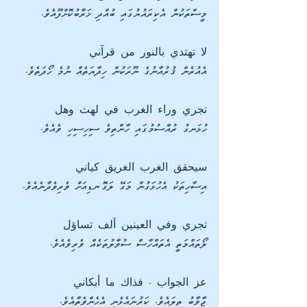
މީސްތަކުން އެކިރައުޔުގައި ބުއްދި ޚަރާބުކޮށްފޫއެވެ. 
لا تهتدي بالنور من قرآني
އެއުރެން ޤުރުއާނުގެ ނޫރަކުން ހިދާޔަތެއް ނުމެ ހޯދަތެވެ.
تجري وراء الغرب في لهث وهل
ހުޅަނގު ރުއްސުމުގައި ހާންތިވެ ސިހިސިހި ވެއެވެ. 
سيحقق الغرب الغريق كياني
އިސާހިތަކު އެހުޅަގުން މަގޭ ލަގޮނޑިއަށް ވެރިވެދާނެއެވެ.
تجري وفي العينين ألف تساؤل
ލޯތައްމަތީ އެތައްހާސް ސުވާލުތަކެއް ވެރިވެއެވެ.
عز الجواب . فذاك ما أبكاني
ޖާވާބު ތިލައެވެ. ކަރުނައެޅެނީ އެހެންވެތާއެވެ. 