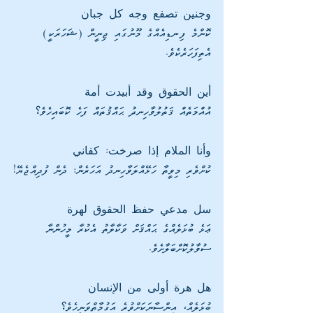
وجنين تصفع وجه كل جبان
ކޮންމެ ފިނޑިއެއްގެ މޫނުގައި ޖިނީން (ޝަހަރަކީ) 
އެތިފަހަރެކެވެ.
أين الحقوق وقد أبيدت أمة
އުއްމަތެއް ޤަތުލުވާހިނދު ޙައްޤުތައް ފަހެ ކޮބައިހެވެ؟
وأنا الملام إذا صرخت: كفاني
ކުށްވެރި މިވީތާ ހަޅޭއްލަވާހިނދު އަހަރެން: ދެން ފުދިއްޖެޔޭ!
سل مدعي حفظ الحقوق لهرة
ޢަޅެ ބުޅަލެއްގެ ޙައްޤަށް ވަކާލާތު އެކުރާ މީހުންނާ 
ސުވާލުކޮށްބަލާށެވެ.
هل هرة أولى من الإنسان
ބުޅަލެއް، އިންސާނަކަށްވުރެ އަގުމާތްވަނީހެވެ؟