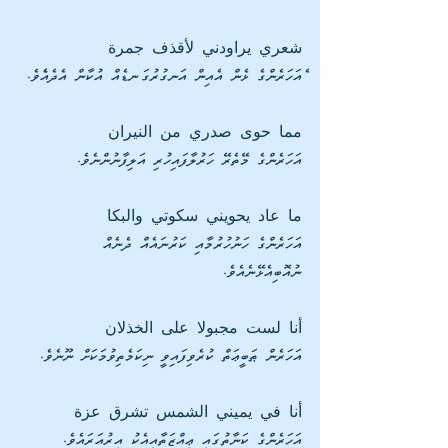
شعري يراودني لأقذف جمرة
ެއަހަރެންގެ ޅެން އެއިން އަނގުރުގަނޑެއް އުކާން އެދެއެެވެ. 
مما حوى صدري من النيران
އަހަރެންގެ މޭތެރޭ ހަރުލާފައިހުރި އަލިފާނުންނެވެ.
ما عاد يحويني سكوتي والبكا
އަހަރެންގެ ހަނުހުރުމާއި ކަރުނައެއް ދެނެއް 
ނުއޮބިއެޅޭނެއެވެ.
أنا لست مجبولا على الخذلان
އަހަރެން ޠަބީޢަތް ކުރެވިފައިވީ ނިކަމެތިވުމަކަށް ނޫނެވެ.
أنا في يميني الشمس تشرق عزة
އަހަރެންގެ ކަނާތުގައި ޢިއްޒަތާއިއެކު އިރުއަރައެވެ. 