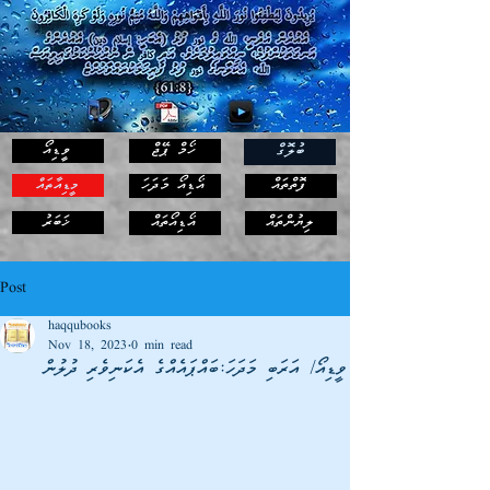
ހޯމް ޕޭޖް
ވީޑިއޯ
ބުލޮގް
ފޮތްތައް
އޯޑިއޯ މަދަހަ
މީޑިއާތައް
ޚަބަރު
ލިޔުންތައް
އޯޑިއޯތައް
Post
haqqubooks
Nov 18, 2023
0 min read
ވީޑިއޯ/ އަރަބި މަދަހަ:ބައްޕައެއްގެ އެކަނިވެރި ދުލުން