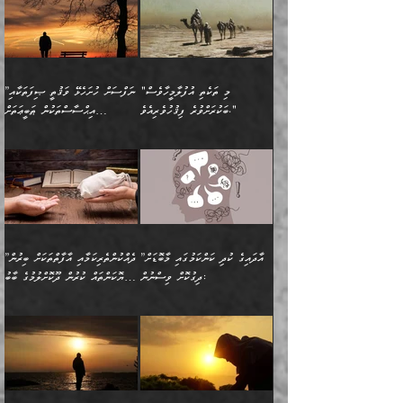
އަހަރެން އެކަލާނގެއަށް
ޢަޤީދާއާއި ފިކުރު ފުރެދިގެންވާ
ތެރޭގައި: އެއްވެސް ކަ
މަޤްޞަދުތަކުގައި އެކުދިން
”މީހަކަށް ލިބޭނެ އެންމެ ހެޔޮ
”އެމީހެއްގެ ވިސްނުން
ޙަމްދުކުރާހުށީމެވެ.“ ދެން މާ
މީހަކަށް ވެދާނެއެވެ. ދެން
މަޝްޣޫލުކުރުވުމާމެދު ތިބާ
ރަނގަޅުކަމަކީ ކޮބައިތޯއެވެ؟“
ރަނގަޅުވެ، އެކަމަކު
ގިނައިރެއް ނުވެ އޭގެ
މިފަދަ މީހަކުގެ ރީތިކަމާއި
ނަމަނަމަ ސަމާލުވެ
ވިދާޅުވިއެވެ: ”އޭނާގެ
މޫނުމަތީގެ ސޫރަ ހުތުރުވެއްޖެ
އަސްދާނުގޮނޑިއާއި ލަގަނާއި
އޭނާގެ މޮޅެތި ތަކެއްޗަށްޓަކައި
ކިބައިގައިވާ ފުރާ ފުރިހަމަ
މީހާ, ފަހެ އޭނާގެ ނަފްސުގެ
އެކީގައި އޭތި ގެނެވުނެވެ.
ބެލުމަކީ: އޭނާގެ ޢަޤީދާއާއި
"މި ތަކެތި އުފުލާމީހާވެސް
”ނަފްސަށް ހުށަހެޅޭ ވަޤުތީ ޞިފަތަކާއި
ބުއްދިއެވެ.“ ދެންނެވުނެވެ:
(ބުއްދިއާއި ވިސްނުމުގެ)
ދެން އެކަލޭގެފާނު އެއަށް
ޤަބޫލުކުރާ ގޮތްތަކާއި
ބަކުރަށްވުރެ ފިޤުހުވެރިއެވެ."
އިޙްސާސްތަކުން ޠަބީޢަތަށް
”އެގޮތަށް ލިބިގެންނުވިނަމަ
ހެޔޮކަމުން އޭނާގެ މޫނުގެ
ސަވާރުވިއެވެ. އަދި އޭގެ
ފިކުރުވެސް ނަފްސަށް
އަސަރުކުރުން:
🔅 ބަކްރު ބްނު ޢަބްދި ﷲ
ނަފްސަށް ހުށަހެޅިގެން އަންނަ
ދެން ކޮން އެއްޗެއްތޯއެވެ؟“
ހުތުރުކަން ހަނދާން
މައްޗަށް ސީދާވިހިނދު، ހެދުން
ރަނގަޅުކޮށް ޖަރީކޮށްދޭ
އަލްމުޒަނީ (108ހ)
އެކި ވައްތަރުގެ
ވިދާޅުވިއެވެ: ”ރިވެތި ރަނގަޅު
ނައްތާލައެވެ. އަނެއްކޮޅުން
ބޮނޑިކޮށްލައްވާފައި، އުޑާއި
ކަމެކެވެ. އެއީ (ޙަޤީޤަތުގައި)
ކިޔާދެއްވިއެވެ: ”އަހަރެން
އިޙްސާސްތަކުގެ ބާރުމިން ހުރި
އަދަބެކެވެ.“ ދެންނެވުނެވެ:
އެމީހަކުގެ މޫނުމަތި ރީތިވެ،
ދިމާލަށް އިސްތަށިފުޅު
އެ ދެކަންތަކުގެ ދ
އެއްފަހަރަކު ގެއިން
މިންވަރަކުން އިންސާނާގެ
”އެކަން ނެތްނަމަ ދެން
އެކަމަކު ވިސްނުން ކޮށި
ނިކުމެގެންދަނިކޮށް އެއްޗެހި
ޠަބީޢަތަށް އަސަރުކުރެއެވެ...
ކޮންކަމެއްތޯއެވެ؟“
ވެއްޖެނަމަ, އޭނާގެ ނަފްސުގެ
އުފުލުމުގެ މަސައްކަތްކުރާ
ދެން އެއަށްފަހު އެ ޠަބީޢަތުން
ވިދާޅުވިއެވެ: ”އޭނާ
އުނިކަމާހުރެ މޫނުމަތީގެ ހުރި
”އާދައިގެ ކުދި ކަންކަމުގައި މާބޮޑަށް
”ދެއްކުންތެރިކަމާއި އާފާތްތަކަށް ބިރުން
މީހަކާ ދިމާވިއެވެ. އޭނާގެ
ބުއްދިއަށް އަސަރުކުރެއެވެ...
މަޝްވަރާއަށް އަހާނޭ ރަނގަޅު
ރީތިކަން ދާހުއްޓެވެ.
ދިގުކޮށް ވިސްނުން:
ހެޔޮކަންތައް ކުރުން ދޫކޮށްލުމުގެ ބާބު
ސާމާނު އޭރު
މިއަސަރުކުރުމުގެ އަޞްލުގެ
ޞާލިޙު އަޚެކެވެ.“
އެހެންކަމުން ވިސްނުންތެރި
ބަޔާންކުރުން:
އެކަމެއްގައި އެހާ ދިގުކޮށް
🌴 އިބްނުލް ޖައުޒީ
އުފުލަމުންދިޔައެވެ. އޭރު އޭނާ
ފެށުން އައި ގޮތަކީ:
ދެންނެވުނެވެ: ”އެގޮތަށް
މީހާގެ އަތުގައި އެއްޗެއް
ވިސްނުން ޙައްޤުނުވާ
(597ހ) ވިދާޅުވިއެވެ:
ކިޔަމުންދިޔައެވެ: «الْحَمْدُ
ޞައްޙަކޮށްވާ ޠަބީޢަތެއް
ނެތްނަމަ ދެން
ނެތަސް ކަންބޮޑުވެ
ކަންކަމުގައި މާބޮޑަށް
”ދެއްކުންތެރިކަމާއި
لِله، أسْتَغْفِرُ الله»
ބަދަލުކޮށްލާ ގޮތަށް އައި
ކޮންކަމެއްތޯއެވެ؟“
ހިތާމަކުރުމެއް ނެތެވެ. އެހެނީ
ވިސްނުމަކީ ބައްޔެކެވެ.
އާފާތްތަކަށް ބިރުން
އެވެ. އެއަށްވުރެ އިތުރަށް
ލޯބިވާކަހަލަ އިޙްސާސެކެވެ.
ވިދާޅުވިއެވެ: ”ދިގުކޮށް
ބުއްދިވެރިޔާއަށް ތަނ
ފަހަރެއްގައި މިހެންވަނީ
ހެޔޮކަންތައް ކުރުން
އެއްޗެއް ނުކިޔައެވެ. ދެން
ދެން އެ ޠަބީޢަތުން ބުއްދިއަށް