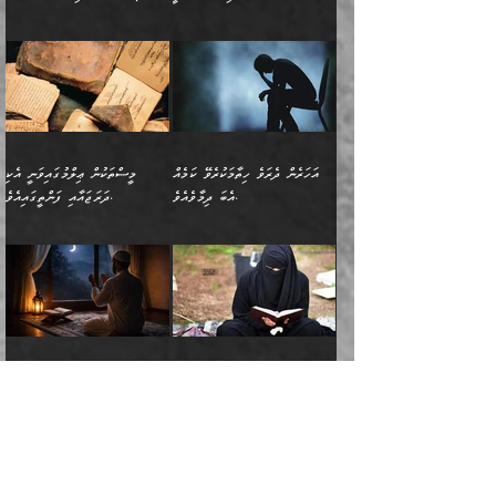
ދިމާލަށް ބެލުން އަމާޒުކުރާ
ٱلسَّمَاۤءِ ) (إبراهيم
އޭގައި ބާގަނޑެއް ހެދިއްޖެނަމަ
ބަލައިގަތުން މަދުކުރަން
ސުފްޔާނު (60ހ):
ވަތް ހިރަފުސް ވެލިކޮޅެއްވެސް ޢުމަރު
ﷲ ގެ ރަސޫލާ صلى الله
💧އިބްނުލް މުބާރަކު
ކޮންމެ ޒުވާނެއްގެ ފާފަ، އެ
: ٢٤) "اللّه ހެޔޮ ރަނގަޅު
ބްނު ޢަބްދުލް ޢަޒީޒަށްވުރެ ހެޔޮވެ
އަންހެނުންނަކަށް އެ ފޫބައްދާ
ޖެހެއެވެ. އެއީ އެ ޠަބީޢަތާއެކު
عليه وسلم ގެ
(181ހ) އާ
ހިއްސާގައި ހިމެނެއެވެ. އެހެނީ
ކަލިމައެއްގެ މިސާލު، ހެޔޮ
މާތްވެގެންވެއެވެ!“
އިޞްލާޙެއް ނުކުރެވޭނެއެވެ!
މަދަޙަޘަނާ ލިބުމުން؛
ޞަޙާބީންނާމެދު
އެސުވާލުކުރެވުމުން
އެއީ ތިބާގެ އަންހެން
ރަނގަޅު ގަހެއް ފަދައިން
އަންހެނުންގެ ޖިހާދަ
ހެއްލުންތެރިކަމާއި، ބޮޑާކަމާއި،
އަހުލުއްސުންނާގެ ޢަޤީދާއާ
ވިދާޅުވިއެވެ: ”ﷲ ގެ ރަސޫލާ
ދަރިފުޅެވެ. އަދި އެދަރިފުޅު
ޖައްސަވަނީ ކޮންފަދައަކުންކަން
ނަފްސުގެ ޢައިބުތައް ހަނދާނ
ޚިލާފުވުމުގެ ކޮޅުމަތި، އަދި
صلى الله عليه وسلم
ނިވާކޮށް ފަރުދާކުރަން
ތިބާއަށް ނުފެނޭހެއްޔެވެ؟
އެތެރޭގައި ފޮރުވައިގެން އޮތް
އާއެކު މުޢާވިޔާގެ ނޭފަތްޕުޅަށް
ތިބާއަށްވަނީ
އެގަހުގެ މައިގަނޑާއި ބުޑު
އަހަރެން ދެރަވެ ހިތާމަކުރެވޭ ކަމެއް
މީސްތަކުން ޢިލްމުގައިވަނީ އެކި
ނުބައި ފާސިދު ޢަޤީދާ ފާޅުވަނީ
ވަތް ހިރަފުސް ވެލިކޮޅެއްވެސް
އަމުރުވެވިގެންނެވެ. ތިބާ
ރަނގަޅަށް ބިމުގައި ހަރުލާ
އެބަ ދިމާވެއެވެ.
ދަރަޖައާއި ފަންތީގައިއެވެ.
މާތްވެގެންވާ ޞަޙާބީ މުޢާވިޔާ
ޢުމަރު ބްނު ޢަބްދުލް
އެހެން ކަންތައް ނުކޮށްފިނަމަ
ސާބިތުވެފައިވެއެވެ. އަދި
🍁 ޢަބްދުއް ރަޙްމާނު ބްނު
🌾އިމާމް އައްޝާފިޢީ
ބްނު އަބީ ސުފްޔާނަށް
ޢަޒީޒަށްވުރެ ހެޔޮވެ
ތިބާ ފާފަވެރިވާނެއެވެ. އަދި
އެގަހުގެ ގޮފިތައް މައްޗަށް
ޒައިދު ބްނު އަސްލަމް
(204ހ) ވިދާޅުވިއެވެ:
ޤަދަރުކުޑަކޮށް،
މާތްވެގެންވެއެވެ!“ 📖
ތިބާގެ ސަބަބުން މެދުވެރިވި
އަރައިގެންގޮސް
(182ހ) ކިޔާދެއްވިއެވެ:
”މީސްތަކުން ޢިލްމުގައިވަނީ
ކުޑައިމީސްކޮށް، ވަށްބަސްބުނާ
އައްޝަރީޢާ ލިލްއާޖުއްރީ 📖
ފާފަތައް އޭގެ މިންވަރަކުން
އުޑަށްގޮސްފައެވެ." ރަސޫލާ
”އަހަރެން އެއްދުވަހަކު އަބޫ
އެކި ދަރަޖައާއި
ހިސާބުންނެވެ. 💥ވަކީޢު
🌾މުޢާވިޔާ ބްނު އަބީ
ތިބާގެ
صلى الله عليه وسلم
ޙާޒިމު (133ހ)އަށް
ފަންތީގައިއެވެ. ޢިލްމުގައި
ބްނުލް ޖައްރާޙު (197ހ)
ސުފްޔާނު ވައްޓާލާފައި
ޙަދީޘްކުރެއްވި
ދެންނެވީމެވެ: "އަހަރެން
އެމީހުންގެ ދަރަޖަވަނީ: އެ
ވިދާޅުވިކަމަށް ރިވާކުރެވެއެވެ:
ޢަދުލުވެރި އިމާމުންނަކީ
”ޤުރްއާނުގެ އަލީގައި، އަންހެނާ ބޭރަށް
”ނަފްސު ވަކިކަމަކާ އުޅެގަންނަހިނދު
ދެރަވެ ހިތާމަކުރެވޭ ކަމެއް
ޢިލްމުން އެމީހުން ދަނެފައިހުރި
”މުޢާވިޔާ رضي الله
ފަހެއްކަމުގައި، އެއީ
ވަޒީފާ އަދާކޮށް މަސައްކަތްކުރުމަށް
ބުއްދިން ނަފްސު ވަޒަންކުރުމުގައި
އެބަ ދިމާވެއެވެ." އެކަލޭގެފާނު
ދަރަޖަތައް ހުރި ވަރަކަށެވެ.
عنه ވަނީ ދޮރުގެ
އަބޫބަކުރު، ޢުމަރު، ޢުޘްމާނު،
ނިކުތުމުގެ ޝަރުޠުތައް.
ކޮންމެހެންވެސް ދެކަމަކަށް
މޫސާގެފާނު މަދްޔަނަށް
▪️ފުރަތަމައީ: ނަފްސު
ވިދާޅުވިއެވެ: "އޭ އަޚާގެ
ފަހެ ޢިލްމު އުނގެނޭ މީހުން،
ބަލަންޖެހެއެވެ:
އަތްގަނޑުގެ މަޤާމުގައިއެވެ.
ޢަލީ، އަދި ޢުމަރު ބްނު
ވަދެވަޑައިގަތްހިނދު އެތަނުގައި
އެކަމަކަށް ކުރިމަތިލައިގެން
ދަރިޔާއެވެ! އެއީ ކޮންކަމެއް
އެ ޢިލްމު ގިނަކުރުމަށް
އެ އަތްގަނޑު ތަޅުވާލައިފި
ޢަބްދުލް ޢަޒީޒުކަމުގައި
ދެ އަންހެނުން ފެން ބަލާ
އުޅުމުގެ ވަރުގަދަކަމާއި