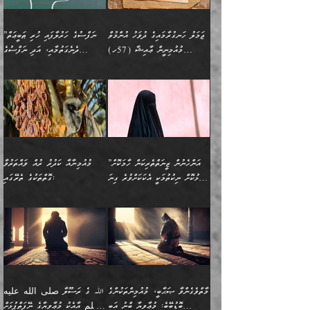
ތަޖ
އަންހެނާ ވަޒީފާ އަދާކުރާ
ނުވެއެވެ. އެހުރިހާ
ތިބާގެ ވިސްނުމާއި ޚިޔާލާ
ބުނެވުނެވެ: "ވަޞިއްޔަތެއް
ތަނުގައި އުޅޭ، ފިރިހެނުން
އެންމެންވެސް މުދަލާއި ފައިސާ
އެއްގޮތްވެ ވިސްނޭ އަންހެނަކު
އޮތިއްޔާ ކުރާށެވެ." ދެން އޭނާ
ޖަމަލު ހަނގުރާމައިގެ ދުވަހު އުންމުލް
”ނަފްސުގެ ހަރުލާފައި ހުރި ޠަބީޢަތް
ހިމެނެއެވެ. އެއީ އެމީހުންގެ
އެއްކުރާ މަޤްޞަދެއްކަމުގައި
ހޯދަން ތިބާއަށް ޙާޖަތެއް
ބުނެފިއެވެ: "އަހަރެން
މުއުމިނީން ޢާއިޝާ (57ހ)
ދެނެގަތުމާއި، އަދި ނަފްސުގެ
ވޯރކްމޭޓު އަންހެނާގެ ގާތަށް
ބަލަނީ ތިބާއެވެ. އެގޮތުން
ނުވެއެވެ. ތިބާ ޙާޖަތް
ވަޞިއްޔަތް ކުރާނީ
ނިކުމެވަޑައިގަންނަވަން
އެދުންވެރިކަން ބުއްދިން ވަޒަންކުރުމަށް
”އަންހެނުން ޖިހާދުކުރަން
ނަފްސުގެ ޠަބީޢަތުގެ ހުރި
ވަދެއުޅުން ގިނަވެގެންވާ
ބައްޕަގެ ގާތުގައި: "ތިހާވަރަށް
ޤަޞްދުކުރެއްވިހިނދު އުންމުލް
އެއިން ކުރާ އަސަރު:
ޖެހިގެންވަނީ ތިބާގެ
ކޮންކަމަކަށްހެއްޔެވެ. އަހަރެން
ޖެހޭނެކަމަށްވާނަމަ ﷲ ގެ
ޞިފަތަކަކީ ކޮބައިކަން
ފިރިހެނުންނެވެ. ފަހެ އެމީހުންނީ
ބުރަކޮށް މަސައްކަތްކޮށް
މުއުމިނީން އުންމު ސަލަމާ (61ހ)
ވިސްނުމާއި ޚިޔާލާއެކު ތިބާ
ދުނިޔެއަށް ވެއްދުނީ އަހަރެންގެ
ރަސޫލާ صلى الله عليه
ނޭނގެނީސް، ނަފްސު
އެކަމަނާއަށް ލިޔުއްވިކަމަށް
ޅިޔަނުންނަށްވުރެ އެތައް
ދާއޮހޮރުވަނީ ކީއްވެހޭ"
ބަލައިގަންނަ އަންހެނަކު
ލަފައެއް ނެތިއެވެ. އެތަނުގ
وسلم ކަމަނާއަށް އެކަމަށް
ޝަހުވަތްތައް ނަގައިގަންނަ
ރިވާކުރެވެއެވެ:
ގޮތަކުން ނުރައްކާ ބޮޑު
އަހައިފިނަމަ އޭނާ ބުނާނީ
ހޯދުމެވެ. އެހެނ
ޢަހްދު ހިއްޕެވީހެވެ. ކަމަނާ
ގޮތް ވަޒަންކުރަން ބުއްދިއަށް
ބައެކެވެ. އެގޮތުން މަސައްކަތު
ތިމަންނާގެ ދަރިން
(ރަނގަޅު ސީދާ ގޮތުން)
ކުޅަދާނަނުވެއެވެ.
މާހައުލުގައި އުޅޭ ފިރިހެނުން،
އުފާކޮށްދިނުމަށެވެ. ފިރިމިހާގެ
”އަންހެނުން ޒީނަތްތެރިކަން ހާމަކޮށް
މުއުމިނާއާ ކަދުރު ރުއް ވައްތަރުވާ
ފޭވެއްޖެއެވެ! ފޭވެއްޖެއެވެ!
ނަފްސުތަކުގައިވާ ކޮންމެ
ޅިޔަނުންނާ އެކި ގޮތްގޮތުން
ގާތުން އެހެން އަހައިފިނަމަ
ފާޅުކޮށް ނިކުތުމަކީ އެކަކަށްވުރެ ގިނަ
ގޮތްތަކުގެ ތެރޭގައި:
ރަށްތަކަށް ދަތުރުފަތުރުކޮށް،
ޠަބީޢަތަކުންވެސް، އެތައް
އެއްގޮތްވެ، އަދި އެހެން
ބުނާނީ ތިމަންނާގެ
މީހުން އޭގައި ހިއްސާވާ ފާފައެކެވެ.
ތިބާގެ އަންހެން ދަރިފުޅު
🌴 ﷲ ތަޢާލާ
ކުރިއަށް ނިކުމެއުޅުން
ބައިވަރު ޝަހުވަތްތައް
ގޮތްތަކުން ނުރައްކާ
އަނބިމީހާއާއި ޢާއިލާގެ
ޢައުރަނިވާނުކޮށް، ނުވަތަ
ވަޙީކުރެއްވިއެވެ: ( أَلَمۡ
އެކަލޭގެފާނު ކަމަނާއަށް
އެނަފްސު ބަލައިގަންނަ ގޮތަށް
އިތުރުވެއެވެ. އެ ދެމީހުންގެ
ބޭނުންތައް ފުއްދާ
ޒީނަތް ހާމަކޮށްގެން
تَرَ كَیۡفَ ضَرَبَ
ނަހީކުރެއްވިކަމެއް
އަސަރުކުރެއެވެ. އެގޮތުން
މެދުގައި އެއ
ޚަރަދުކުރުމަށެވެ. އަދި ފިރިހެން
ނިކުންނަހިނދު އޭގެ
ٱللَّهُ مَثَلࣰا كَلِمَةࣰ
ނޭނގޭހެއްޔެވެ!؟ ފަހެ ދީނުގެ
ނަފްސަކީ މަތިވެ
ދަރިފުޅު
ހިއްސާއެއް ތިބާއަށްވެއެވެ.
طَیِّبَةࣰ كَشَجَرَةࣲ
ތަނބު އަރިއަޅައިފިނަމަ
ބޮޑުވެގަންނަން ބޭނުންވާ
އަދި ފިތުނަވެރިވާ ކޮންމެ
طَیِّبَةٍ أَصۡلُهَا ثَابِتࣱ
އަންހެނުން މެދުވެރިކޮށް އެ
ނަފްސެއްނަމަ؛
މާތްވެގެންވާ ޞަޙާބީ، މުއުމިންތަކުންގެ
ﷲ ގެ ރަސޫލާ صلى الله عليه
ޒުވާނެއް، އަދި އެއަންހެނާއާ
وَفَرۡعُهَا فِی
ޘާބިތެއް ނުކުރެވޭނެއެވެ! އަދި
މީސްތަކުންގެ މަދަޙަ ތަޢުރީފު
ބޮޑުބޭބެ: މުޢާވިޔާ ބްނު އަބީ
وسلم އާއެކު މުޢާވިޔާގެ ނޭފަތްޕުޅަށް