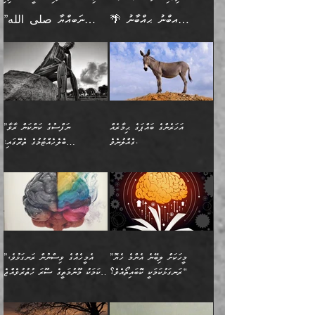
ﷲ ތަޢާލާ އެކަލާނގެ
ރޭއަޅުކަންކުރާ ބަޔަކާއެކުގައި
ދެންފަހެ އެމީހަކުގެ ބުއްދި
ރަނގަޅަށް ވާޞިލުވެވޭހުށީ
🌴 އިބްނު ޙިއްބާނު
”ނަބިއްޔާ صلى الله
އަޅުތަކުންނަށް ދެއްވި އެންމެ
ރޭގަނޑު ހޭދަކޮށްފާނެއެވެ.
ބޭރު ފެންޑާގައި އޮންނަ
އެކަމުގައި ޢިލްމު ސާފުކޮށް
(354ހ) ވިދާޅުވިއެވެ:
عليه وسلم
ހެޔޮ ރަނގަޅު ކަންތަކުންވާ
ދެން އެމީހުން ރޭގަނޑުގެ ގިނަ
މީހަކީ: ވާހަކަތަކެއް ދައްކާފައި
ޚާލިޞްވެގެންނެވެ. އަދި
”ބުއްދިވެރިޔާ ދައްކާ
ޙަދީޘްކުރެއްވިކަމަށް
ކަމެކެވެ. އެހެންކަމުން އެއާ
ވަޤުތު ނަމާދުކޮށްފާނެއެވެ.
ދެން އޭގެ ފަހުން އެނިކުތް
ބުއްދިވެރިޔަކު ވެއްޖެއްޔާ
ވާހަކަތައް، ޞައްޙަކޮށް
ރިވާކުރެވެއެވެ: "ތިން
އިދިކޮޅު ޞިފައެއް
އަނެއްކޮޅުން މީނާގެ ޢާދައަކީ
އެއްޗެ
ނިންމާނޭކަމަކީ: އެމީހަކު
ސަލާމަތުންވާ ހަށިގަނޑެއް
އަންހެންދަރިން އެމީހަކަށް ލިބި:
ޤާއިމުކޮށްގެން ހުރި މީހަކާ
ސާޢަތެއްވަރު އިރުކޮޅެއް
ކުރާކަމަކާ
ސީދާވާހެން ސީދާވާނެއެވެ.
1-ދެން އެކުދިން
އެކުގައި އިށީންދެ އުޅެގެން
ރޭއަޅުކަންކުރުމެވެ. ދެން މީނާ
އަނެއްކޮޅުން ޖާހިލުމީހާ ދައްކާ
އަދަބުވެރިކުރުވާ 2-އަދި
ﷲ ދެއްވި ނިޢުމަތް
(އެމީހުންނާ އެކުގައި
އަހަރެންގެ ބައްޕަގެ ޙިމާރެއް
”ނަފްސުގެ ކަންކަން ރާވާ
ވާހަކަތައް، ބަލިވެފައިވާ
އެކުދިން ކައިވެނިކުރުވާ 3-
ގަޑުބަޑުކޮށް
ރޭކުރާއިރު) އެމީހުންނާ
ގެއްލުނެވެ.
ބެލެހެއްޓުމުގެ ތެރޭގައި:
ހަށިގަނޑެއް އެގޮތްމިގޮތްވާހެން
އަދި އެކުދިންނަށް ހެޔޮކޮށް
ހުތުރުނުކުރާހުއްޓެވެ...
އެއްގޮތްވެއެވެ. ނުވަތަ އެމީހުން
މަގުފުރެދިފައިވާ ބަޔަކުގެ ކިބައިގައިވާ
🌱 ޖަޢުފަރު ބްނު މުޙައްމަދު
އެމީހުންގެ މަގުފުރެދުމާއި
ފުށޫއަރާ އިދިކީލަވާނެއެވެ. އަދި
ހިތައިފިނަމަ ފަހެ އެމީހަކަށްވަނީ
މޮޅެތި ރިވެތި ކަންކަމަށް ބަލާ
ބުއްދިއާއި ވިސްނުންތެރިކަން
ރޯދަ ހިފާއިރު މީނާވެސް
(148ހ) ކިޔާދެއްވިއެވެ:
އެމޮޅެތި ކަންކަމާ ގުޅުމެއް
ވިސްނުން ދިގު ނުކުރުންވެއެވެ.
ބުއްދިވެރިޔާގެ ބަސްތައް އެއީ
ސުވަރުގެއެވެ." 📖 ސުނަނު
އިތުރުކޮށްދޭނެ ކަމަކީ: އޭނާފަދަ
އެމީހުންނާއެކު ރޯދަހިފައެވެ.
”އަހަރެންގެ ބައްޕަގެ ޙިމާރެއް
ނުވެއެވެ. އެހެނީ ނަފްސަކީ
ކިތަންމެ މަދު
އަބީ ދާވޫދު 📖 ފަހެ ތިބާގެ
(އެހެން ބުއްދިވެރިންނާ)
އެމީހުން
ގެއްލުނެވެ. ދެން ބައްޕަ
ވަޒަންހަމަވާ އެއްޗެއް ނޫނެވެ.
ބަސްތަކެއްވިޔަސް އޭގެ ޤަދަރު
އަންހެން ދަރިން
ގާތްވުމާއި، އެއާ އިދިކޮޅު އިދ
ވިދާޅުވިއެވެ: ”ﷲ ތަޢާލާ
ނަފްސު ކަންކަން
ބޮޑުވެގެންވެއެވެ. އެއީ
ކައިވެނިކުރުވުމުގައި
އަހަރެންނަށް އޭތި އަނބުރާ
މަސްހުނިކޮށްލައެވެ. އެގޮތުން
ފާފަވެރިޔާގެ ކުރިމަތިލުން
ފަރުވާކުޑަކޮށް، ޢާއިލާއެއް
”މީހަކަށް ލިބޭނެ އެންމެ ހެޔޮ
”އެމީހެއްގެ ވިސްނުން ރަނގަޅުވެ،
ރައްދުކުރައްވައިފިނަމަ ފަހެ
މީހަކު ބުރު ސޫރަ ރީތި
ކިތަންމެ ކުޑަކަމެއްވިޔަސް
ބިނާކޮށް ކައިވެންޏެއް
ރަނގަޅުކަމަކީ ކޮބައިތޯއެވެ؟“
އެކަމަކު މޫނުމަތީގެ ސޫރަ ހުތުރުވެއްޖެ
އެކަލާނގެ ރުއްސަވާނޭ
ފުރިހަމަ، މުދާތައް
މީހާ,
އޭގެ މުޞީބާތް ބޮޑުވެގެންވާ
ޤާއިމުކުރުން ދޫކޮށްފައި
🪨 އިބްނުލް މުބާރަކު
☘️ އިބްނު ޙިއްބާނު
ޙަމްދުގެ ބަސްތަކަކުން
ތަނަވަސްވެ، އެކަމަކު އެއާއެކު
ގޮތަށެވެ. އަދި ބުއްދިވެރިކަމުގެ
ކިޔެވުމާއި އެހެން
(181ހ) އަށް ދެންނެވުނެވެ:
(354ހ) ވިދާޅުވިއެވެ: