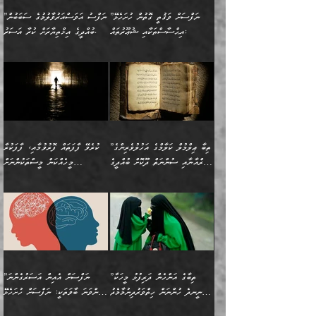
މުހިއްމު ކަންކަމާއި އަދި
ދޫކޮށްލުމުގެ ބާބު
އޭނާ ވަކިތަނަކަށް ދިޔައެވެ.
އަސަރުކުރީއެވެ. ޝަރީޢަތުގައި
”ނަފްސަށް ވަޤުތީ ގޮތުން ހުށަހެޅޭ
”ނަފްސު އަވަސްއަރުވާލުމުގެ ސަބަބުން
މުހިއްމު ނޫންކަންކަމާމެދުވެސް
ބަޔާންކުރުން: ދަންނާށެވެ!
ދެން އޭނާގެ ބުރަކަށީގައި ހުރި
ލޯބިވެވޭކަހަލަ އިޙްސާސްތައް
އިޙްސާސްތަކާއި ޝުޢޫރުތައް:
ބުއްދީގެ އިޚްތިޔާރަށް ކުރާ އަސަރު.
މާބޮޑަށް ސަމާލުވެގެން
މީސްތަކުންގެ ތެރޭގައި،
ސާމާނުތައް ބަހައްޓަންދެން
ގެނައުން މަނައެއް ނުކުރެއެވެ.
ނަފްސަށް ބައިވަރު ވަޤުތީ
ބައެއް ނަފްސުތަކުގެ
ހުށިޔާރުވެގެން އުޅޭ ބައެއް
ދެއްކުންތެރިއަކަށް ވެދާނޭކަމަށް
އަހަރެން ހުރީމެވެ. ދެން
މިސާލަކަށް ބެލުމުގެ
ޞިފަތަކާއި އިޙްސާސްތައް
ޠަބީޢަތުގައި
ނަފްސުތަކުގެ ސަބަބުން
ބިރުން ހެޔޮ ޢަމަލުކުރުން
ބުނެފީމެވެ: "މި ނޫން އެއްޗެއް
ލައްޒަތެވެ. އެކަމަކު
ލިބިގެންވެއެވެ. އެއީ
އަވަސްއަރުވާލުންވެއެވެ. ދެން
ބުއްދިއަށް ކުރާ
ދޫކޮށްލާ މީހުންވެއެވެ. އެއީ
ކިޔަން ތިބާއަށް ރަނގަޅަށް ނ
ޝަރީޢަތުން އެއ
ނަފްސުގައި ހިފެހެއްޓިގެންވާ
ކުޑަ ވަޤުތުކޮޅެއްގެ ތެރޭގައި
އަސަރުންކަމުގައި ވެދާނެއެވެ.
ގޯހެކެވެ. އަދި ޝައިޠާނާއަށް
ލާޒިމް ޠަބީޢަތުގެ ތެރޭގައިވާ
ބުއްދި ލައްވާ ނުރައްކާތެރި
އެފަދަ ކަންކަމާމެދު ވިސްނާ
ވެވޭ އެއްބަސްވުމެކެވެ.
ކަންކަމެއް ނޫނެވެ. ނަމަވެސް
ޤަރާރުތައް ނިންމާ،
ފިކުރުކުރުން މާބޮޑަށް
އެކަމަކު އޭގައި އަހަރުމެން
”ތިބާ ޢިލްމުލް ކަލާމްގެ އަހުލުވެރިންގެ
ކުރެވޭ ފާފަތައް ފޮރުވުމާއި، ފާފަކުރާ
އެއީ ހުށަހެޅި ލައިގަންނަ
އިޚްތިޔާރުކުރަން އެނަފްސު
ދިގުލައިފިނަމަ, ފުރިހަމަ ކުރުން
ތަފްޞީލުކޮށް ބުނަމެވެ.
(ޤުރްއާނާއި ސުންނަތް ދޫކޮށް ބުއްދީގެ
މީހެއްކަން މީސްތަކުންނަށް
ކަންކަމެވެ. މިސާލަކަށް:
ބޭނުންވެއެވެ. ދެން ނަފްސަށް
ޙައްޤުވާ ކަންކަން
ހެޔޮކަންތައް ބެހިގެންދަނީ:
ޙުއްޖަތްތަކާއި ވިސްނުންތައް
އެނގިގެންވުމަށް ނުރުހުންވުމާއި،
އަބޫ ޢުމަރު އަޙްމަދު ބްނު
🌴 އިބްނުލް ޖައުޒީ
ހިތާމަޔާއި އުފަލާއި،
އޭގެ އަވަސްއަރުވާލުމާއި،
ބޭނުންކޮށްގެން ދީނުގެ ކަންކަމުގައި
މީސްތަކުން އޭނާ ނުބައިކޮށްފައި
ފުރިހަމަކުރުން މަނާކުރާ
🔹ސީދާ އެކަމުގައި
މުޙައްމަދު އަލްމާލިކީ
(597ހ) ވިދާޅުވިއެވެ:
ކަންބޮޑުވުމާއި
އަނެއްކޮޅުން ބުއްދި
ވާހަކަދައްކާ މީހުންގެ) މަޖްލިސްތަކަށް
އެއްޗެހިކިޔުމަށް ނުރުހުންވުން
ކަމެއްކަމުގައި:
(ދުނިޔަވީ) ލައްޒަތެއް ނެތް
(429ހ)، ބަޣުދާދުން
”ކުރެވޭ ފާފަތައް ފޮރުވުމާއި،
ޙާޒިރުވިންހެއްޔެވެ؟“
ހުއްދަވެގެންވާކަން ބަޔާންކުރުން:
ހިތްފަސޭހަވުމާއި،
މަޝްޣޫލުކޮށްލާފަދަ އެހެރަ
ރައްކާތެރިކަމުގެ ފިޔަވަޅުތައް
ކަންކަމެވެ. މިސާލަކަށް
ޤައިރަވާނުގެ ރަށަށް އައިހިނދު
ފާފަކުރާ މީހެއްކަން
ބިރުވެރިކަމާއި އަމާންކަމުގެ
އިޙްސާސްތަކާއި ޝުޢޫރުތައް
އެޅުމާއި، ދިމާވެދާނޭ ގޮތ
ނަމާދާއި، ރޯދައާއި، ޙައްޖާއި،
އަބޫ މުޙައްމަދު އިބްނު އަބީ
މީސްތަކުންނަށް
އިޙްސާސާއި، މޮޅިވެރިކަމާއި
ޖަމަޢަވެއްޖެނަމަ, އެހިނދުން
ހަ
ޒައިދު އަލްޤައިރަވާނީ
އެނގިގެންވުމަށް
ހިތްހަމަޖެހުމާއި އެނޫންވެސް
ނުބައި ރައުޔު، އަދި ފަހުން
”ތިބާގެ އަންހެން ދަރިފުޅު މީހަކާ
”ނަފްސަށް އެއިން އަސަރުގެންނަ
(386ހ) އެކަލޭގެފާނާ
ނުރުހުންވުމާއި، މީސްތަކުން
ގިނަ ކަންކަމެވެ. މި
ހިތާމަކުރާނޭ ކަންކަން ބުއްދިން
ނީނދެ ހުންނަން ހިތްވަރުދިނުމާމެދު
ތިންވަނަ ބާވަތަކީ: ނަފްސަށް ހުށަހެޅޭ
ވާހަކަދައްކަވަމުން
އޭނާ ނުބައިކޮށްފައި
ޞިފަތަކުން ކަމެއް ނަފްސުގައި
އިޚްތިޔާރުކުރެއެވެ. އަދި
ތިބާ ހުށިޔާރުވެ ޚަބަރުދާރުވާށެވެ!
ކަންކަމެވެ. (ޝުޢޫރުތަކާއި
އެގޮތަށް ތިމަންނާ ހިތްވަރުދެނީ
އެގޮތުން ނަފްސުގެ