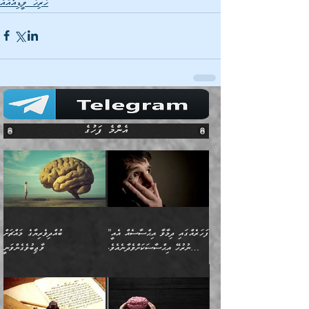
ހުރިހާ ވީޑިއޯއެއް
އެންމެ ފަހުގެ
”ފަހަރެއްގައި ދިމާވާ އިޙްސާސެއް އެއީ
ބުއްދިވެރިޔާގެ މައްޗަށް
ނުރުހޭ އިޙްސާސަކަށްވެދާނެއެވެ.
ވާޖިބުވެގެންވަނީ
މިސާލަކަށް ކަމަކާމެދު ބިރުގަތުމެވެ.
”ފަހަރެއްގައި ދިމާވާ
⭐ އިބްނު ޙިއްބާނު (354ހ)
އިޙްސާސެއް އެއީ ނުރުހޭ
ވިދާޅުވިއެވެ: ”ބުއްދިވެރިޔާގެ
އިޙްސާސަކަށްވެދާނެއެވެ.
މައްޗަށް ވާޖިބުވެގެންވަނީ: މި