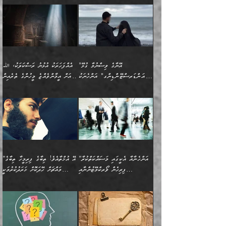
އެއްސެވިއެވެ: ”ތިބާ ޢިލްމުލް
އެއްޗެހިކިޔުމަށް ނުރުހުންވުން
އިޙްސާސްތަކެވެ.)
އަބަދުމެ ހަރުލައިގެން
ފަހަރެއްގައި އެފަދަ ބުއްދިއެއް
ކިހިނެއްހެއްޔެވެ؟ އެކަމަށް
ޠަބީޢަތުގައި ލޯބިވުމާއި
ކަލާމްގެ އަހުލުވެރިންގެ
ހުއްދަވެގެންވާކަން
ދާއިމަކަށް ނުހުރެއެވެ. އެކަމަކު
ބަލިކަށިވެ ގަމާރުވެ
ހިތްވަރުދޭން ބޭނުންކުރާ
ނުރުހުންވުމާއި، އުފާވުމާއި
(ޤުރްއާނާއި ސުންނަތް ދޫކޮށް
ބަޔާންކުރުން: ކުރެވޭ ނުބައި
އެކަންކަން ލައިގަނެފައި
ކޮސްވެގެންވާ ކަމަށް ތުހުމަތުވެ
ފެތުރިގެންވާ ފަސް ގޮތެއް
ދެރަވުންވެއެވެ. މިއީ
ބުއްދީގެ ޙުއްޖަތްތަކާއި
ކަންތައް ފޮރުވާ
އަނެއްކާ ފިލ
އަހަރެން ތިބާއަށް ކިޔާދޭނަމެވެ.
ނަފްސުތަކުގައިވާ ޠަބީޢީ
ވިސްނުންތައް ބޭނުންކޮށްގެން
ވަންހަނާކުރުމަކީ
ތިބާގެ އަންހެން ދަރިފުޅަށް
ޞިފަތަކެކެވެ. ނަމަވެސް
ދީނުގެ ކަންކަމުގައި
ދެއްކުންތެރިކަމެއްކަމުގައި
”އޭނާގެ ވިސްނުމާ ގުޅޭ
އެއްފަހަރަކު އުޅުނު ރަސްކަލަކު، ﷲ
އަދި އެކުއްޖާގެ
އެކަންކަން އިންސާނާއަށް
ވާހަކަދައްކާ މީހުންގެ)
ހީކުރާ މީހަކު ހީކޮށްފާނެއެވެ.
"އަންޑަރސްޓޭންޑިންގ" އަންހެނަކު
އަށް އީމާންވެއްޖެ މީހުންގެ ތެރެއިން
މުސްތަޤްބަލަށް އެކަމުގެ
ޖެހޭހިނދު އެއީ ވަޤުތީ ގޮތުން
މަޖްލިސްތަކަށް
އެކަންވަނީ އެހެންނެއް ނޫނެވެ.
ހޯދަން ވަރުބަލިވެގެން އުޅެއެވެ.
މީހަކު އަތުޖެހިއްޖެނަމަ އެމީހަކު
އޭ އަޚާއެވެ! ތިބާއާ އެއްފަދަ
🌴 ހިޝާމު ބްނު އިސްމާޢީލު
ނުރައްކާ ނޭނގިހުރެވެސް ތިބާ
ހުށަހެޅޭ ޞިފަތަކަކަށްވެއެވެ.
ޞަލީބަށް އެރުވުމަށް އަމުރުކުރަމުން
ޙާޒިރުވިންހެއްޔެވެ؟“ އަބޫ
މަނާވެގެންވާކަމަކީ
ފިރިހެނަކާ މެނުވީ ތިބާގެ
(217ހ) ކިޔާދެއްވިއެވެ:
އެކަމަށް ވެއްޓިފައި
ދެން އޭގެ ޠަބީޢީ
ދިޔައެވެ.
ޢުމަރު ވިދާޅުވިއެވެ:
އިންސާނާއަކީ ވަރަޢަވެރި
ވިސްނުމާ އެއްގޮތްވެ
”އެއްފަހަރަކު އުޅުނު
ވެދާނެއެވެ: 1- އާމްދަނީ
މިންގަނޑަށްވުރެ އެޞިފަތައް
”އާނއެކެވެ. އަހަރެން
މީހެއްކަމުގައި މީހުންނަށް
އަންޑަރސްޓޭންޑު
ރަސްކަލަކު، ﷲ އަށް
ހޯދަން މަސައްކަތްކުރުމާއި
ބޭރުވެއްޖެނަމަ, އެހިސާބުން
ދެފަހަރަކު ޙާޒިރުވީމެވެ. ދެން
ދައްކަންވެގެން، އަދި އޭނާއަކީ
ނުވެވޭނެއެވެ. ދެންފަހެ
އީމާންވެއްޖެ މީހުންގެ ތެރެއިން
ވަޒީފާ އަދާކުރުމުގެ ދަރަޖަ
ބުއްދިއަށް އަސަރުކުރެއެވެ.
އެއަށ
ﷲ ދެކެ ބިރުގަންނަ
އަންހެނާއަށް ބަލާއިރު ތިޔަ
މީހަކު އަތުޖެހިއްޖެނަމަ
ބޮޑުކޮށް މަތިކުރުމެވެ.
ޠަބީޢީ އާދައިގެ މިން ތެރޭގައި
”އަންހެނާއާ އެކީގައި މަސައްކަތްކުރާ
”އޭ އުޚްތާއެވެ! ތިބާގެ ފިރިމީހާ ތިބާގެ
ދެމީހުންގެ ގުޅުމަކީ އެކަކު
އެމީހަކު ޞަލީބަށް އެރުވުމަށް
ޚާއްޞަކޮށް ޑޮކްޓަރީކަމާއި
އެޞިފަތައް ހުރިނަމަ,
ފިރިހެން ވޯރކްމޭޓުންނާއި
މައްޗަށް ހޭދަކޮށް ޚަރަދުކުރުމަކީ
އަނެކަކުގެ ވިސްނުން ފަހުމްވެ
އަމުރުކުރަމުން ދިޔައެވެ. ދެން
އިންޖިނޭރުކަންފަދަ
އެޞިފަތަކަށް އަސަރުކުރުވާ،
ކްލާސްމޭޓުންނަކީ މަރެވެ.
ޢައިބެއް ނޫނެވެ.
ޅިޔަނުންނާއިމެދު ޙަދީޘްގައި
ހަމަ އެގޮތަށް ތިބާގެ
ދޭހަވުމަށްވުރެ މާ މަތީ
ﷲ އަށް އީމާންވާ މީހުންގެ
ވަޒީފާތަކެވެ. އެހެނީ ވަޒީފާ
އޭގެ މައްޗަށް ޙުކުމްކުރާ
އައިސްފައިވަނީ އެއީ މަރު
ބައްޕައާއި، ތިބާގެ ފިރިހެން
ގުޅުމެކެވެ. އެއީ އެކަކު
ތެރެއިން މީހަކު ގެނެވި
އަދާކުރުމުގެ ދަރަޖަ ބޮޑުކޮށް
އެއްޗަކީ ބުއްދިކަމުގައިވެއެވެ.
ކަމުގައިއެވެ. އައުލަވީ
ދަރިފުޅުވެސް ތިބާއަށް
އަނެކަކު ފުރިހަމަކޮށްދޭ
ޞަލީބަށް އެރުވުމަށް
މަތިކުރާ ޒުވާން އަންހެނާ
އެއީ ބުއްދީގައި ޢިލްމާއި،
ޤިޔާސުން އެޙަދީޘްގައި:
ޚަރަދުކޮށްދިނުން ޢައިބަކަށް
ގުޅުމެކެވެ. އެހެންކަމުން،
އަމުރުކުރިހިނދު އޭނާއަށް