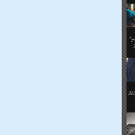
ަމަށް
🔥އިބްނު ޙިއްބާނު (354ހ)
ެ.
ުން
ން:
ައިން
”މީހުން ފެނުމުން އަޅުކަމުގައި
ަކު
ަ
ް
ް
🔥އިބްނުލް ޖައުޒީ (597ހ)
ްމު
 އުޅެ
ުމުން
ެ.
ިވުން
ކުން
ަ
ުކޮށް
ން:
ކަށް
ް
ީހުން
ކޮޅުން
ަރު
ވެ.