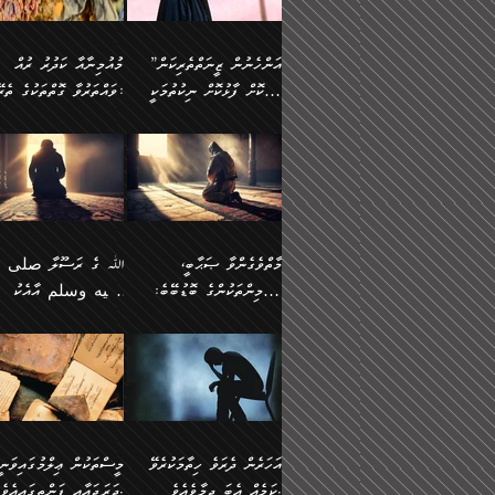
وسلم ކަމަނާއަށް އެކަމަށް
ޝަހުވަތްތައް ނަގައިގަންނަ
މާހައުލުގައި އުޅޭ ފިރިހެނުން،
އުފާކޮށްދިނުމަށެވެ. ފިރިމިހ
(61ހ) އެކަމަނާއަށް
ޢަހްދު ހިއްޕެވީހެވެ. ކަމަނާ
ވަޒަންކުރަން ބުއްދިއަށް
ޅިޔަނުންނާ އެކި ގޮތްގޮތުން
ގާތުން އެހެން އަހައިފިނަމ
(ރަނގަޅު ސީދާ ގޮތުން)
ކުޅަދާނަނުވެއެވެ.
ލިޔުއްވިކަމަށް ރިވާކުރެވެއެވެ:
”އަންހެނުން ޒީނަތްތެރިކަން
މުއުމިނާއާ ކަދުރު ރުއް
އެއްގޮތްވެ، އަދި އެހެން
ބުނާނީ ތިމަންނާގެ
ފޭވެއްޖެއެވެ! ފޭވެއްޖެއެވެ!
ނަފްސުތަކުގައިވާ ކޮންމެ
ހާމަކޮށް ފާޅުކޮށް ނިކުތުމަކީ
ވައްތަރުވާ ގޮތްތަކުގެ ތެރޭގައި:
ގޮތްތަކުން ނުރައްކާ
އަނބިމީހާއާއި ޢާއިލާގެ
ރަށްތަކަށް ދަތުރުފަތުރުކޮށް،
ޠަބީޢަތަކުންވެސް، އެތައް
އިތުރުވެއެވެ. އެ ދެމީހުންގެ
ބޭނުންތައް ފުއްދާ
އެކަކަށްވުރެ ގިނަ މީހުން އޭގައި
ކުރިއަށް ނިކުމެއުޅުން
ބައިވަރު ޝަހުވަތްތައް
ތިބާގެ އަންހެން ދަރިފުޅު
🌴 ﷲ ތަޢާލާ
މެދުގައި އެއ
ޚަރަދުކުރުމަށެވެ. އަދި ފިރި
ހިއްސާވާ ފާފައެކެވެ.
އެކަލޭގެފާނު ކަމަނާއަށް
އެނަފްސު ބަލައިގަންނަ ގޮ
ޢައުރަނިވާނުކޮށް، ނުވަތަ ޒީނަތް
ވަޙީކުރެއްވިއެވެ: ( أَلَمۡ
ދަރިފުޅު
ނަހީކުރެއްވިކަމެއް
އަސަރުކުރެއެވެ. އެގޮތުން
ހާމަކޮށްގެން ނިކުންނަހިނދު
كَیۡفَ ضَرَبَ ٱللَّ
ނޭނގޭހެއްޔެވެ!؟ ފަހެ ދީނުގެ
ނަފްސަކީ މަތިވެ
އޭގެ ހިއްސާއެއް ތިބާއަށްވެއެވެ.
مَثَلࣰا كَلِمَةࣰ طَیِّب
ތަނބު އަރިއަޅައިފިނަމަ
ބޮޑުވެގަންނަން ބޭނުންވާ
އަދި ފިތުނަވެރިވާ ކޮންމެ
كَشَجَرَةࣲ طَیِّبَةٍ أَصۡ
އަންހެނުން މެދުވެރިކޮށް އެ
ނަފްސެއްނަމަ؛
ޒުވާނެއް، އަދި އެއަންހެނާއާ
ثَابِتࣱ وَفَرۡعُهَا فِ
މާތްވެގެންވާ ޞަޙާބީ،
ﷲ ގެ ރަސޫލާ صلى ا
ޘާބިތެއް ނުކުރެވޭނެއެވެ! އަދި
މީސްތަކުންގެ މަދަޙަ ތަޢުރ
ދިމާލަށް ބެލުން އަމާޒުކުރާ
ٱلسَّمَاۤءِ ) (إبرا
މުއުމިންތަކުންގެ ބޮޑުބޭބެ:
عليه وسلم އާއެކު
އޭގައި ބާގަނޑެއް ހެދިއްޖެނަމަ
ބަލައިގަތުން މަދުކުރަން
ކޮންމެ ޒުވާނެއްގެ ފާފަ، އެ
: ٢٤) "اللّه ހެޔޮ ރަ
އަންހެނުންނަކަށް އެ ފޫބައްދާ
ޖެހެއެވެ. އެއީ އެ ޠަބީޢަތާ
މުޢާވިޔާ ބްނު އަބީ ސުފްޔާނު
މުޢާވިޔާގެ ނޭފަތްޕުޅަށް ވަތ
ހިއްސާގައި ހިމެނެއެވެ. އެހެނީ
ކަލިމައެއްގެ މިސާލު، ހެޔޮ
ﷲ ގެ ރަސޫލާ صلى الله
💧އިބްނުލް މުބާރަކު
އިޞްލާޙެއް ނުކުރެވޭނެއެވެ!
މަދަޙަޘަނާ ލިބުމުން
(60ހ):
ހިރަފުސް ވެލިކޮޅެއްވެސް ޢ
އެއީ ތިބާގެ އަންހެން
ރަނގަޅު ގަހެއް ފަދައިން
عليه وسلم ގެ
(181ހ) އާ
އަންހެނުންގެ ޖިހާދަ
ހެއްލުންތެރިކަމާއި، ބޮޑާކަ
ބްނު ޢަބްދުލް ޢަޒީޒަށްވުރެ
ދަރިފުޅެވެ. އަދި އެދަރިފުޅު
ޖައްސަވަނީ ކޮންފަދައަކުން
ޞަޙާބީންނާމެދު
އެސުވާލުކުރެވުމުން ވިދާޅުވ
ނަފްސުގެ ޢައިބުތައް ހަނ
ނިވާކޮށް ފަރުދާކުރަން
ތިބާއަށް ނުފެނޭހެއްޔެވެ؟
ހެޔޮވެ މާތްވެގެންވެއެވެ!“
އަހުލުއްސުންނާގެ ޢަޤީދާއާ
”ﷲ ގެ ރަސޫލާ صلى 
ތިބާއަށްވަނީ އަމުރުވެވިގެންނެވެ.
އެގަހުގެ މައިގަނޑާއި ބުޑ
ޚިލާފުވުމުގެ ކޮޅުމަތި، އަދި
عليه وسلم އާއެކު
ތިބާ އެހެން ކަންތައް
ރަނގަޅަށް ބިމުގައި ހަރުލާ
އެތެރޭގައި ފޮރުވައިގެން އޮތް
މުޢާވިޔާގެ ނޭފަތްޕުޅަށް ވަތ
އަހަރެން ދެރަވެ ހިތާމަކުރެވޭ
މީސްތަކުން ޢިލްމުގައިވަނީ
ނުކޮށްފިނަމަ ތިބާ
ސާބިތުވެފައިވެއެވެ. އަދި
ނުބައި ފާސިދު ޢަޤީދާ ފާޅުވަނީ
ހިރަފުސް ވެލިކޮޅެއްވެސް ޢ
ކަމެއް އެބަ ދިމާވެއެވެ.
ދަރަޖައާއި ފަންތީގައިއެވެ.
ފާފަވެރިވާނެއެވެ. އަދި ތިބާގެ
އެގަހުގެ ގޮފިތައް މައްޗަށް