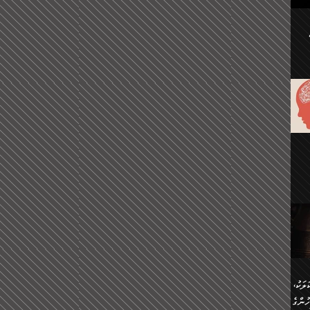
ުކޮށް
ަށް
.
އާއި،
ް
ި،
ް
ން
ުން
ް
ްދިން
ް
ެއް
ޅޭ
ުން
ުގައި
ތުވެ
އި
 މިއީ
ރުމަކީ
ހީކުރާ
ލަކު،
ެވެ.
ުން
ުންގެ
ެ.