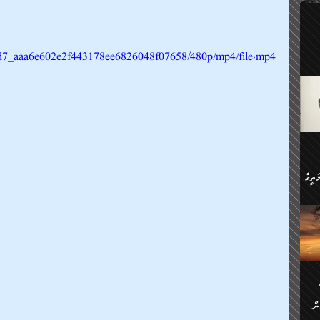
ލިބި:
ހުންނާ
ީހުން
އެކުދިން ކައިވެނިކުރުވާ 3-
9d2d7_aaa6e602e2f443178ee6826048f07658/480p/mp4/file.mp4
.
ށްވަނީ
 ދިގު
ަނު
ީ
ގެ
ެވެ.
ން
ތީގެ
ސްވެ،
ި
ް
ތީގެ
ުމަކީ:
ަހެ
ރާ
ާއި
ަހެޅޭ ވަޤުތީ
ފްސަށް
ޭނާގެ
ން
ެކެވެ.
ް