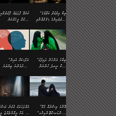
އެފަދަ ކަންކަމާމެދު ވިސްނާ
އޭގައި އަހަރުމެން ތަފްޞީލ
ލާޒިމް ޠަބީޢަތުގެ ތެރޭގައިވާ
ބުއްދި ލައްވާ ނުރައްކާތެރި
ފިކުރުކުރުން މާބޮޑަށް
ބުނަމެވެ. ހެޔޮކަންތައް
ކަންކަމެއް ނޫނެވެ. ނަމަވެސް
ޤަރާރުތައް ނިންމާ،
”ތިބާ ޢިލްމުލް ކަލާމްގެ
ކުރެވޭ ފާފަތައް ފޮރުވުމާއި،
ދިގުލައިފިނަމަ, ފުރިހަމަ ކުރުން
ބެހިގެންދަނީ: 🔹ސީދާ
އެއީ ހުށަހެޅި ލައިގަންނަ
އިޚްތިޔާރުކުރަން އެނަފްސު
އަހުލުވެރިންގެ (ޤުރްއާނާއި
ފާފަކުރާ މީހެއްކަން
ޙައްޤުވާ ކަންކަން
އެކަމުގައި (ދުނިޔަވީ)
ކަންކަމެވެ. މިސާލަކަށް:
ބޭނުންވެއެވެ. ދެން ނަފްސ
ފުރިހަމަކުރުން މަނާކުރާ
ލައްޒަތެއް ނެތް ކަންކަމެވެ
ސުންނަތް ދޫކޮށް ބުއްދީގެ
މީސްތަކުންނަށް
ހިތާމަޔާއި އުފަލާއި،
އޭގެ އަވަސްއަރުވާލުމާއި،
އަބޫ ޢުމަރު އަޙްމަދު ބްނު
🌴 އިބްނުލް ޖައުޒީ
ކަމެއްކަމުގައި: ރައްކާތެރިކަމުގެ
މިސާލަކަށް ނަމާދާއި، ރޯދަ
ޙުއްޖަތްތަކާއި ވިސްނުންތައް
އެނގިގެންވުމަށް
ކަންބޮޑުވުމާއި
އަނެއްކޮޅުން ބުއްދި
މުޙައްމަދު އަލްމާލިކީ
(597ހ) ވިދާޅުވިއެވެ:
ފިޔަވަޅުތައް އެޅުމާއި،
ޙައްޖާއި، ހަ
ބޭނުންކޮށްގެން ދީނުގެ
ނުރުހުންވުމާއި، މީސްތަކުނ
ހިތްފަސޭހަވުމާއި،
މަޝްޣޫލުކޮށްލާފަދަ އެހެރަ
(429ހ)، ބަޣުދާދުން
”ކުރެވޭ ފާފަތައް ފޮރުވުމާއ
ދިމާވެދާނޭ ގޮތ
ބިރުވެރިކަމާއި އަމާންކަމުގެ
އިޙްސާސްތަކާއި ޝުޢޫރުތައ
ކަންކަމުގައި ވާހަކަދައްކާ
އޭނާ ނުބައިކޮށްފައި
ޤައިރަވާނުގެ ރަށަށް އައިހިނދު
ފާފަކުރާ މީހެއްކަން
އިޙްސާސާއި، މޮޅިވެރިކަމާއި
ޖަމަޢަވެއްޖެނަމަ, އެހިނދު
މީހުންގެ) މަޖްލިސްތަކަށް
އެއްޗެހިކިޔުމަށް ނުރުހުންވ
އަބޫ މުޙައްމަދު އިބްނު އަބީ
މީސްތަކުންނަށް
ހިތްހަމަޖެހުމާއި އެނޫންވެސް
ނުބައި ރައުޔު، އަދި ފަހުނ
ޒައިދު އަލްޤައިރަވާނީ
އެނގިގެންވުމަށް
ޙާޒިރުވިންހެއްޔެވެ؟“
ހުއްދަވެގެންވާކަން
”ތިބާގެ އަންހެން ދަރިފުޅު
”ނަފްސަށް އެއިން
ގިނަ ކަންކަމެވެ. މި
ހިތާމަކުރާނޭ ކަންކަން ބުއ
(386ހ) އެކަލޭގެފާނާ
ނުރުހުންވުމާއި، މީސްތަކުނ
ބަޔާންކުރުން:
މީހަކާ ނީނދެ ހުންނަން
އަސަރުގެންނަ ތިންވަނަ
ޞިފަތަކުން ކަމެއް ނަފްސުގައި
އިޚްތިޔާރުކުރެއެވެ. އަދި
ވާހަކަދައްކަވަމުން
އޭނާ ނުބައިކޮށްފައި
އަބަދުމެ ހަރުލައިގެން ދާއިމަކަށް
ފަހަރެއްގައި އެފަދަ ބުއްދިއ
ހިތްވަރުދިނުމާމެދު ތިބާ
ބާވަތަކީ: ނަފްސަށް ހުށަހެ
އެއްސެވިއެވެ: ”ތިބާ ޢިލްމުލް
އެއްޗެހިކިޔުމަށް ނުރުހުންވ
އެގޮތަށް ތިމަންނާ ހިތްވަރުދެނީ
އެގޮތުން ނަފްސުގެ ޠަބީޢަތ
ނުހުރެއެވެ. އެކަމަކު އެކަންކަން
ބަލިކަށިވެ ގަމާރުވެ
ހުށިޔާރުވެ ޚަބަރުދާރުވާށެވެ!
ކަންކަމެވެ. (ޝުޢޫރުތަކާއި
ކަލާމްގެ އަހުލުވެރިންގެ
ހުއްދަވެގެންވާކަން
ކިހިނެއްހެއްޔެވެ؟ އެކަމަށް
ލޯބިވުމާއި ނުރުހުންވުމާއި،
ލައިގަނެފައި އަނެއްކާ ފިލ
ކޮސްވެގެންވާ ކަމަށް ތުހުމަ
އިޙްސާސްތަކެވެ.)
(ޤުރްއާނާއި ސުންނަތް ދޫކޮށް
ބަޔާންކުރުން: ކުރެވޭ ނުބަ
ހިތްވަރުދޭން ބޭނުންކުރާ
އުފާވުމާއި ދެރަވުންވެއެވެ.
ބުއްދީގެ ޙުއްޖަތްތަކާއި
ކަންތައް ފޮރުވާ ވަންހަނާކު
ފެތުރިގެންވާ ފަސް ގޮތެއް
ނަފްސުތަކުގައިވާ ޠަބީޢީ
ވިސްނުންތައް ބޭނުންކޮށްގެން
ދެއްކުންތެރިކަމެއްކަމުގައި 
އަހަރެން ތިބާއަށް ކިޔާދޭނަމެވެ.
ޞިފަތަކެކެވެ. ނަމަވެސް
ދީނުގެ ކަންކަމުގައި ވާހަކަދައްކާ
މީހަކު ހީކޮށްފާނެއެވެ.
ތިބާގެ އަންހެން ދަރިފުޅަށް އަދި
އެކަންކަން އިންސާނާއަށް
”އޭނާގެ ވިސްނުމާ ގުޅޭ
އެއްފަހަރަކު އުޅުނު ރަސްކަ
މީހުންގެ) މަޖްލިސްތަކަށް
އެކަންވަނީ އެހެންނެއް ނޫނ
އެކުއްޖާގެ މުސްތަޤްބަލަށް
ޖެހޭހިނދު އެއީ ވަޤުތީ ގޮތ
"އަންޑަރސްޓޭންޑިންގ"
ﷲ އަށް އީމާންވެއްޖެ މީހ
ޙާޒިރުވިންހެއްޔެވެ؟“ އަބޫ
މަނާވެގެންވާކަމަކީ
އެކަމުގެ ނުރައްކާ
ހުށަހެޅޭ ޞިފަތަކަކަށްވެއެވ