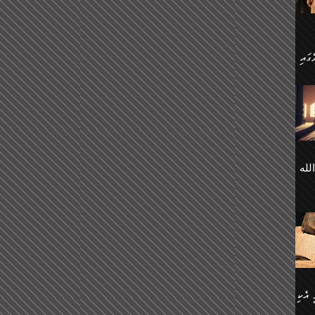
 ގޮތް
ާގެ
ަ
ހެން
ތަށް
 تَرَ
هُ
َةࣰ
لُهَا
ی
لله
ީފު
هيم
ނގަޅު
އެކު
ް
؛
ުމަރު
މާއި،
ކަން
ިއެވެ:
ދާނ
الله
ު
ް
 އެކި
ުމަރު