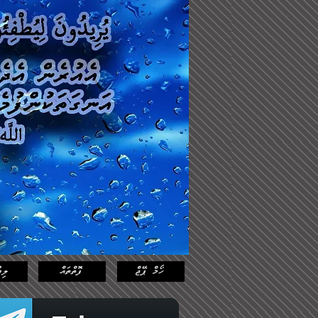
Log In
Featured
Posts
ހޯމް ޕޭޖް
ފޮތްތައް
ލިޔ