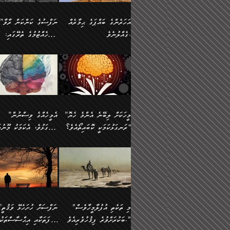
އުޅެގެން ﷲ ދެއްވި ނިޢުމަތް
ދެން މީނާ (އެމީހުންނާ
ސީދާވާނެއެވެ. އަނެއްކޮޅުން
އަންހެންދަރިން އެމީހަކަށް 
ގަޑުބަޑުކޮށް
އެކުގައި ރޭކުރާއިރު) އެމީ
ޖާހިލުމީހާ ދައްކާ ވާހަކަތައް،
1-ދެން އެކުދިން
އަހަރެންގެ ބައްޕަގެ ޙިމާރެއް
”ނަފްސުގެ ކަންކަން ރާވާ
ހުތުރުނުކުރާހުއްޓެވެ...
އެއްގޮތްވެއެވެ. ނުވަތަ އެމ
ބަލިވެފައިވާ ހަށިގަނޑެއް
އަދަބުވެރިކުރުވާ 2-އަދި
ގެއްލުނެވެ.
ބެލެހެއްޓުމުގެ ތެރޭގައި:
ބުއްދިއާއި ވިސްނުންތެރިކަން
ރޯދަ ހިފާއިރު މީނާވެސް
އެގޮތްމިގޮތްވާހެން ފުށޫއަރާ
އިތުރުކޮށްދޭނެ ކަމަކީ: އޭނާފަދަ
އެމީހުންނާއެކު ރޯދަހިފައެވެ
މަގުފުރެދިފައިވާ ބަޔަކުގެ
އިދިކީލަވާނެއެވެ. އަދި
އަދި އެކުދިންނަށް ހެޔޮކޮށް
🌱 ޖަޢުފަރު ބްނު މުޙައްމަދު
އެމީހުންގެ މަގުފުރެދުމާއި
(އެހެން ބުއްދިވެރިންނާ)
އެމީހުން
ކިބައިގައިވާ މޮޅެތި ރިވެތި
ބުއްދިވެރިޔާގެ ބަސްތައް އެއީ
ހިތައިފިނަމަ ފަހެ އެމީހަކަ
(148ހ) ކިޔާދެއްވިއެވެ:
އެމޮޅެތި ކަންކަމާ ގުޅުމެއް
ގާތްވުމާއި، އެއާ އިދިކޮޅު އިދ
ކިތަންމެ މަދު
ކަންކަމަށް ބަލާ ވިސްނުން
ސުވަރުގެއެވެ." 📖 ސުނ
”އަހަރެންގެ ބައްޕަގެ ޙިމާރެއް
ނުވެއެވެ. އެހެނީ ނަފްސަކ
ބަސްތަކެއްވިޔަސް އޭގެ ޤަދަރު
އަބީ ދާވޫދު 📖 ފަހެ ތިބާ
ނުކުރުންވެއެވެ.
ގެއްލުނެވެ. ދެން ބައްޕަ
ވަޒަންހަމަވާ އެއްޗެއް ނޫނ
ބޮޑުވެގެންވެއެވެ. އެއީ
އަންހެން ދަރިން
ވިދާޅުވިއެވެ: ”ﷲ ތަޢާލާ
ނަފްސު ކަންކަން
ފާފަވެރިޔާގެ ކުރިމަތިލުން
ކައިވެނިކުރުވުމުގައި
އަހަރެންނަށް އޭތި އަނބުރާ
މަސްހުނިކޮށްލައެވެ. އެގޮތު
”މީހަކަށް ލިބޭނެ އެންމެ ހެޔޮ
”އެމީހެއްގެ ވިސްނުން
ކިތަންމެ ކުޑަކަމެއްވިޔަސް އޭގެ
ފަރުވާކުޑަކޮށް، ޢާއިލާއެއް
ރައްދުކުރައްވައިފިނަމަ ފަހެ
މީހަކު ބުރު ސޫރަ ރީތި
މުޞީބާތް ބޮޑުވެގެންވާ ގޮތަށެވެ.
ރަނގަޅުކަމަކީ ކޮބައިތޯއެވެ؟“
ރަނގަޅުވެ، އެކަމަކު މޫނުމަ
ބިނާކޮށް ކައިވެންޏެއް
އެކަލާނގެ ރުއްސަވާނޭ ޙަމްދުގެ
ފުރިހަމަ، މުދާތައް ތަނަވަ
އަދި ބުއްދިވެރިކަމުގެ ތެރޭގައި:
ޤާއިމުކުރުން ދޫކޮށްފައި
ސޫރަ ހުތުރުވެއްޖެ މީހާ,
ބަސްތަކަކުން އަހަރެން
އެކަމަކު އެއާއެކު ޢަޤީދާއާއ
🪨 އިބްނުލް މުބާރަކު
☘️ އިބްނު ޙިއްބާނު
އެއްވެސް ކަ
ކިޔެވުމާއި އެހެން
އެކަލާނގެއަށް
ފިކުރު ފުރެދިގެންވާ މީހަކަށ
(181ހ) އަށް ދެންނެވުނެވެ:
(354ހ) ވިދާޅުވިއެވެ:
މަޤްޞަދުތަކުގައި އެކުދިން
ޙަމްދުކުރާހުށީމެވެ.“ ދެން މާ
ވެދާނެއެވެ. ދެން މިފަދަ
”މީހަކަށް ލިބޭނެ އެންމެ ހެޔޮ
”އެމީހެއްގެ ވިސްނުން
މަޝްޣޫލުކުރުވުމާމެދު ތިބާ
ގިނައިރެއް ނުވެ އޭގެ
މީހަކުގެ ރީތިކަމާއި އޭނާގެ
ރަނގަޅުކަމަކީ ކޮބައިތޯއެވެ؟“
ރަނގަޅުވެ، އެކަމަކު މޫނުމަ
ނަމަނަމަ ސަމާލުވެ
އަސްދާނުގޮނޑިއާއި ލަގަނާއި
މޮޅެތި ތަކެއްޗަށްޓަކައި ބެލ
ވިދާޅުވިއެވެ: ”އޭނާގެ
ސޫރަ ހުތުރުވެއްޖެ މީހާ, ފ
އެކީގައި އޭތި ގެނެވުނެވެ. ދެން
އޭނާގެ ޢަޤީދާއާއި ޤަބޫލުކު
ކިބައިގައިވާ ފުރާ ފުރިހަމަ
އޭނާގެ ނަފްސުގެ (ބުއްދިއ
"މި ތަކެތި އުފުލާމީހާވެސް
”ނަފްސަށް ހުށ
އެކަލޭގެފާނު އެއަށް
ގޮތްތަކާއި ފިކުރުވެސް ނަ
ބުއްދިއެވެ.“ ދެންނެވުނެވެ:
ވިސްނުމުގެ) ހެޔޮކަމުން އ
ބަކުރަށްވުރެ ފިޤުހުވެރިއެވެ."
ޞިފަތަކާއި އިޙްސާސްތަކު
ސަވާރުވިއެވެ. އަދި އޭގެ
ރަނގަޅުކޮށް ޖަރީކޮށްދޭ ކަމ
”އެގޮތަށް ލިބިގެންނުވިނަމަ
މޫނުގެ ހުތުރުކަން ހަނދާނ