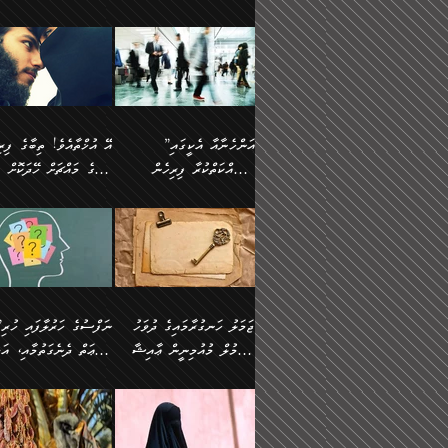
ޢުމަރު ވިދާޅުވިއެވެ:
އިންސާނާއަކީ ވަރަޢަވެރި
އަންހެނަކު ހޯދަން
ތެރެއިން މީހަކު
ނޭނގިހުރެވެސް ތިބާ އެކަމަށް
ދެން އޭގެ ޠަބީޢީ
އޭ އަޚާއެވެ! ތިބާއާ އެއްފަދަ
🌴 ހ
”އާނއެކެވެ. އަހަރެން
މީހެއްކަމުގައި މީހުންނަށް
ވަރުބަލިވެގެން އުޅެއެވެ.
އަތުޖެހިއްޖެނަމަ އެމީހަކު
ވެއްޓިފައި ވެދާނެއެވެ: 1-
މިންގަނޑަށްވުރެ އެޞިފަތަ
ފިރިހެނަކާ މެނުވީ ތިބާގެ
(217ހ) ކިޔާދެއްވިއެވެ
ދެފަހަރަކު ޙާޒިރުވީމެވެ. ދެން
ދައްކަންވެގެން، އަދި އޭނާ
ޞަލީބަށް އެރުވުމަށް
އާމްދަނީ ހޯދަން
ބޭރުވެއްޖެނަމަ, އެހިސާބުނ
ވިސްނުމާ އެއްގޮތްވެ
”އެއްފަހަރަކު އުޅުނު
އެއަށ
ﷲ ދެކެ ބިރުގަންނަ
މަސައްކަތްކުރުމާއި ވަޒީފާ
ބުއްދިއަށް އަސަރުކުރެއެވެ.
އަމުރުކުރަމުން ދިޔައެވެ.
އަންޑަރސްޓޭންޑު
ރަސްކަލަކު، ﷲ އަށް
އަދާކުރުމުގެ ދަރަޖަ ބޮޑުކޮށް
ޠަބީޢީ އާދައިގެ މިން ތެރޭގ
ނުވެވޭނެއެވެ. ދެންފަހެ
އީމާންވެއްޖެ މީހުންގެ ތެރ
މަތިކުރުމެވެ. ޚާއްޞަކޮށް
އެޞިފަތައް ހުރިނަމަ,
އަންހެނާއަށް ބަލާއިރު ތިޔަ
މީހަކު އަތުޖެހިއްޖެނަމަ އެ
”އަންހެނާއާ އެކީގައި
ޑޮކްޓަރީކަމާއި
އެޞިފަތަކަށް އަސަރުކުރުވާ
ދެމީހުންގެ ގުޅުމަކީ އެކަކު
ޞަލީބަށް އެރުވުމަށް
މަސައްކަތްކުރާ ފިރިހެން
ތިބާގެ މައްޗަށް ހޭދަކޮށް
އިންޖިނޭރުކަންފަދަ
އޭގެ މައްޗަށް ޙުކުމްކުރާ
އަނެކަކުގެ ވިސްނުން ފަހުމްވެ
އަމުރުކުރަމުން ދިޔައެވެ. ދ
ވަޒީފާތަކެވެ. އެހެނީ ވަޒީފާ
އެއްޗަކީ ބުއްދިކަމުގައިވެއެ
ވޯރކްމޭޓުންނާއި
ޚަރަދުކުރުމަކީ ޢައިބެއް ނޫނެވެ.
ދޭހަވުމަށްވުރެ މާ މަތީ
ﷲ އަށް އީމާންވާ މީހުންގ
ޅިޔަނުންނާއިމެދު ޙަދީޘްގައި
ހަމަ އެގޮތަށް ތިބާގެ ބައްޕ
އަދާކުރުމުގެ ދަރަޖަ ބޮޑުކޮށް
އެއީ ބުއްދީގައި ޢިލްމާއި،
ކްލާސްމޭޓުންނަކީ މަރެވެ.
ގުޅުމެކެވެ. އެއީ އެކަކު އަނެކަކު
ތެރެއިން މީހަކު ގެނެވި
އައިސްފައިވަނީ އެއީ މަރު
ތިބާގެ ފިރިހެން ދަރިފުޅުވ
މަތިކުރާ ޒުވާން އަންހެނާ
ފުރިހަމަކޮށްދޭ ގުޅުމެކެވެ.
ޞަލީބަށް އެރުވުމަށް
ކަމުގައިއެވެ. އައުލަވީ ޤިޔާސުން
ތިބާއަށް ޚަރަދުކޮށްދިނުން
އެހެންކަމުން، ތިބާގެ
އަމުރުކުރިހިނދު އޭނާއަށް
އެޙަދީޘްގައި: އަންހެނާ ވަޒީފާ
ޢައިބަކަށް ނުވެއެވެ. އެހުރ
ވިސްނުމާއި ޚިޔާލާ އެއްގޮތްވެ
ބުނެވުނެވެ: "ވަޞިއްޔަތެއ
އަދާކުރާ ތަނުގައި އުޅޭ،
އެންމެންވެސް މުދަލާއި ފަ
ވިސްނޭ އަންހެނަކު ހޯދަން
އޮތިއްޔާ ކުރާށެވެ." ދެން 
ފިރިހެނުން ހިމެނެއެވެ. އެއީ
އެއްކުރާ މަޤްޞަދެއްކަމުގައ
ޖަމަލު ހަނގުރާމައިގެ ދުވަހު
”ނަފްސުގެ
ތިބާއަށް ޙާޖަތެއް ނުވެއެވެ.
ބުނެފިއެވެ: "އަހަރެން
އެމީހުންގެ ވޯރކްމޭޓު އަންހެނާގެ
ބަލަނީ ތިބާއެވެ. އެގޮތުން
އުންމުލް މުއުމިނީން ޢާއިޝާ
ޠަބީޢަތް ދެނެގަތުމާއި، އަދ
ތިބާ ޙާޖަތް ޖެހިގެންވަނީ
ވަޞިއްޔަތް ކުރާނީ
ގާތަށް ވަދެއުޅުން ގިނަވެގެންވާ
ބައްޕަގެ ގާތުގައި: "ތިހާވަ
ތިބާގެ ވިސްނުމާއި ޚިޔާލާއެކު
ކޮންކަމަކަށްހެއްޔެވެ. އަހަރ
(57ހ)
ނަފްސުގެ އެދުންވެރިކަން
ފިރިހެނުންނެވެ. ފަހެ އެމީހުންނީ
ބުރަކޮށް މަސައްކަތްކޮށް
”އަންހެނުން ޖިހާދުކުރަން
ނަފްސުގެ ޠަބީޢަތުގެ ހުރި
ތިބާ ބަލައިގަންނަ އަންހެނަކު
ދުނިޔެއަށް ވެއްދުނީ އަހަރ
ނިކުމެވަޑައިގަންނަވަން
ބުއްދިން ވަޒަންކުރުމަށް އ
ޅިޔަނުންނަށްވުރެ އެތައް
ދާއޮހޮރުވަނީ ކީއްވެހޭ"
ޖެހޭނެކަމަށްވާނަމަ ﷲ ގެ
ޞިފަތަކަކީ ކޮބައިކަން
ހޯދުމެވެ. އެހެނ
ލަފައެއް ނެތިއެވެ. އެތަނު
ޤަޞްދުކުރެއްވިހިނދު އުންމުލް
ކުރާ އަސަރު:
ގޮތަކުން ނުރައްކާ ބޮޑު
އަހައިފިނަމަ އޭނާ ބުނާނީ
ރަސޫލާ صلى الله عليه
ނޭނގެނީސް، ނަފްސު
ބައެކެވެ. އެގޮތުން މަސައްކަތު
ތިމަންނާގެ ދަރިން
މުއުމިނީން އުންމު ސަލަމާ