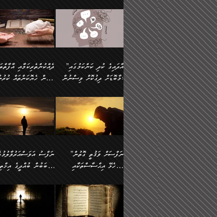
މައްޗަށް ސީދާވިހިނދު، ހެދުން
އެއީ (ޙަޤީޤަތުގައި) އެ
ޠަބީޢަތަށް އަސަރުކުރުން:
ދެން ކޮން އެއްޗެއްތޯއެވެ؟“
ނައްތާލައެވެ. އަނެއްކޮޅުން
🔅 ބަކްރު ބްނު ޢަބްދި ﷲ
ނަފްސަށް ހުށަހެޅިގެން އަ
ބޮނޑިކޮށްލައްވާފައި، އުޑާއި
ދެކަންތަކުގެ ދ
ވިދާޅުވިއެވެ: ”ރިވެތި ރަނގަޅު
އެމީހަކުގެ މޫނުމަތި ރީތިވެ
އަލްމުޒަނީ (108ހ)
އެކި ވައްތަރުގެ އިޙްސާސްތ
ދިމާލަށް އިސްތަށިފުޅު
އަދަބެކެވެ.“ ދެންނެވުނެވެ:
އެކަމަކު ވިސްނުން ކޮށި
ކިޔާދެއްވިއެވެ: ”އަހަރެން
ބާރުމިން ހުރި މިންވަރަކުނ
”އެކަން ނެތްނަމަ ދެން
ވެއްޖެނަމަ, އޭނާގެ ނަފްސ
އެއްފަހަރަކު ގެއިން
އިންސާނާގެ ޠަބީޢަތަށް
ކޮންކަމެއްތޯއެވެ؟“
އުނިކަމާހުރެ މޫނުމަތީގެ ހު
ނިކުމެގެންދަނިކޮށް އެއްޗެހި
އަސަރުކުރެއެވެ... ދެން
ވިދާޅުވިއެވެ: ”އޭނާ
ރީތިކަން ދާހުއްޓެވެ.
އުފުލުމުގެ މަސައްކަތްކުރާ މީހަކާ
އެއަށްފަހު އެ ޠަބީޢަތުން
”އާދައިގެ ކުދި ކަންކަމުގައި
މަޝްވަރާއަށް އަހާނޭ ރަނގަޅު
އެހެންކަމުން ވިސްނުންތެރ
ދިމާވިއެވެ. އޭނާގެ ސާމާނު އޭރު
ބުއްދިއަށް އަސަރުކުރެއެވެ.
މާބޮޑަށް ދިގުކޮށް ވިސްނުން:
ބިރުން ހެޔޮކަންތައް ކުރުނ
ޞާލިޙު އަޚެކެވެ.“
މީހާގެ އަތުގައި އެއްޗެއް
އުފުލަމުންދިޔައެވެ. އޭރު އޭނާ
މިއަސަރުކުރުމުގެ އަޞްލުގެ
ދެންނެވުނެވެ: ”އެގޮތަށް
ނެތަސް ކަންބޮޑުވެ
ދޫކޮށްލުމުގެ ބާބު ބަޔާންކުރުން:
ކިޔަމުންދިޔައެވެ: «الْحَمْدُ
ފެށުން އައި ގޮތަކީ:
އެކަމެއްގައި އެހާ ދިގުކޮށް
🌴 އިބްނުލް ޖައުޒީ
ނެތްނަމަ ދެން
ހިތާމަކުރުމެއް ނެތެވެ. އެހ
لِله، أسْتَغْفِرُ الله»
ޞައްޙަކޮށްވާ ޠަބީޢަތެއް
ވިސްނުން ޙައްޤުނުވާ
(597ހ) ވިދާޅުވިއެވެ:
ކޮންކަމެއްތޯއެވެ؟“
ބުއްދިވެރިޔާއަށް ތަނ
އެވެ. އެއަށްވުރެ އިތުރަށް
ބަދަލުކޮށްލާ ގޮތަށް އައި
ކަންކަމުގައި މާބޮޑަށް
”ދެއްކުންތެރިކަމާއި އާފާތްތ
ވިދާޅުވިއެވެ: ”ދިގުކޮށް
އެއްޗެއް ނުކިޔައެވެ. ދެން އޭނާ
ލޯބިވާކަހަލަ އިޙްސާސެކެވެ
ވިސްނުމަކީ ބައްޔެކެވެ.
ބިރުން ހެޔޮކަންތައް ކުރުނ
ވަކިތަނަކަށް ދިޔައެވެ. ދެން
ދެން އެ ޠަބީޢަތުން ބުއްދި
ފަހަރެއްގައި މިހެންވަނީ
ދޫކޮށްލުމުގެ ބާބު ބަޔާންކ
އޭނާގެ ބުރަކަށީގައި ހުރި
އަސަރުކުރީއެވެ. ޝަރީޢަތުގ
މުހިއްމު ކަންކަމާއި އަދި
ދަންނާށެވެ! މީސްތަކުންގެ
”ނަފްސަށް ވަޤުތީ ގޮތުން
ސާމާނުތައް ބަހައްޓަންދެން
ލޯބިވެވޭކަހަލަ އިޙްސާސްތަ
މުހިއްމު ނޫންކަންކަމާމެދުވެސް
ތެރޭގައި، ދެއްކުންތެރިއަކަށ
ހުށަހެޅޭ އިޙްސާސްތަކާއި
ސަބަބުން ބުއްދީގެ އިޚްތިޔ
އަހަރެން ހުރީމެވެ. ދެން
ގެނައުން މަނައެއް ނުކުރެއ
މާބޮޑަށް ސަމާލުވެގެން
ވެދާނޭކަމަށް ބިރުން ހެޔޮ
ބުނެފީމެވެ: "މި ނޫން އެއްޗެއް
މިސާލަކަށް ބެލުމުގެ ލައްޒަ
ޝުޢޫރުތައް:
ކުރާ އަސަރު.
ހުށިޔާރުވެގެން އުޅޭ ބައެއް
ޢަމަލުކުރުން ދޫކޮށްލާ
ނަފްސަށް ބައިވަރު ވަޤުތީ
ބައެއް ނަފްސުތަކުގެ
ކިޔަން ތިބާއަށް ރަނގަޅަށް ނ
އެކަމަކު ޝަރީޢަތުން އެއ
ނަފްސުތަކުގެ ސަބަބުން
މީހުންވެއެވެ. އެއީ ގޯހެކެވ
ޞިފަތަކާއި އިޙްސާސްތައް
ޠަބީޢަތުގައި
ބުއްދިއަށް ކުރާ
އަދި ޝައިޠާނާއަށް ވެވޭ
ލިބިގެންވެއެވެ. އެއީ
އަވަސްއަރުވާލުންވެއެވެ. ދ
އަސަރުންކަމުގައި ވެދާނެއެވެ.
އެއްބަސްވުމެކެވެ. އެކަމަކު
ނަފްސުގައި ހިފެހެއްޓިގެންވާ
ކުޑަ ވަޤުތުކޮޅެއްގެ ތެރޭގައ