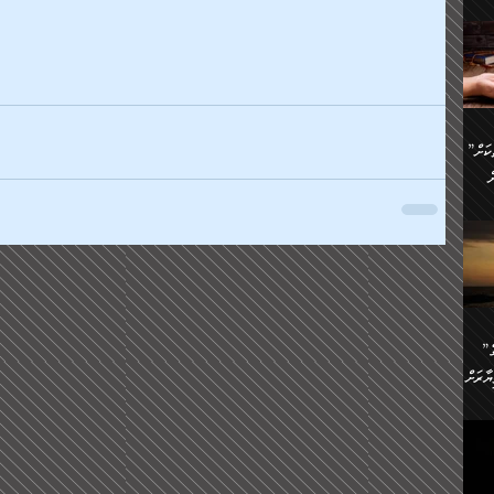
ންނަ
،
ަކުގެ
ް
ުގެ
ރި
”ދެއްކުންތެރިކަމާއި އާފާތްތަކަށް
ި
..
ް
ެނީ
ަކަށް
.
ް
އަށް
ުރުން:
ައި
”ނަފްސު އަވަސްއަރުވާލުމުގެ
އް
ް
ާރަށް
ެވެ.
ތެވެ.
ެ.
ެން
ި