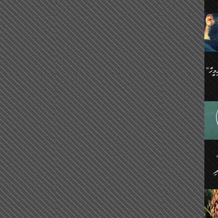
ިޝާމު ބްނު އިސްމާޢީލު
އް
:
އަކީ
ް
ައި
ެއިން
މީހަކު
”އޭ އުޚްތާއެވެ! ތިބާގެ ފިރިމީހާ
،
ެން
ވެ.
ެ
ައާއި،
 ތަޖ
ެސް
ިހާ
ް
އިސާ
އޭނާ
ި
 ހަރުލާފައި ހުރި
ި
ރަށް
ެން
ެންގެ
ެއިން
ގ