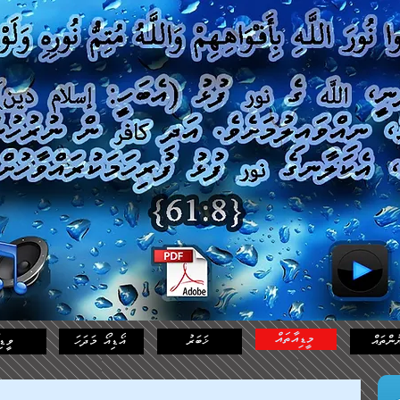
މީޑިއާތައް
ުންތައް
ޚަބަރު
އޯޑިއޯ މަދަހަ
ވީޑި