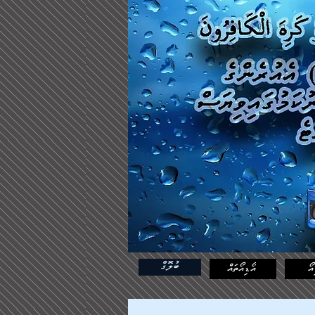
ބުލޮގް
އޯ
އޯޑިއޯތައް