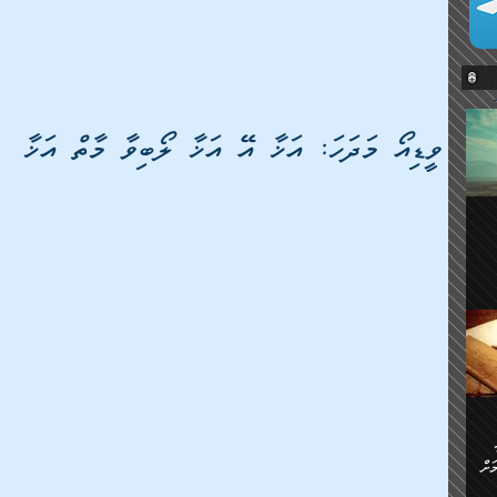
ވީޑިއޯ މަދަހަ: އަޚާ އޭ އަޚާ ލޯބިވާ މާތް އަޚާ
ޔޭގެ
ް
ަށް
ަށް