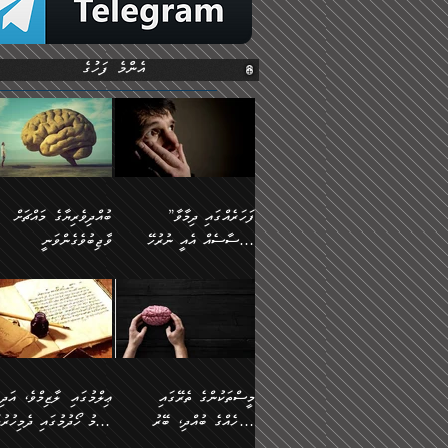
އެންމެ ފަހުގެ
”ފަހަރެއްގައި ދިމާވާ
ބުއްދިވެރިޔާގެ މައްޗަށް
އިޙްސާސެއް އެއީ ނުރުހޭ
ވާޖިބުވެގެންވަނީ
އިޙްސާސަކަށްވެދާނެއެވެ.
”ފަހަރެއްގައި ދިމާވާ
⭐ އިބްނު ޙިއްބާނު
މިސާލަކަށް ކަމަކާމެދު
އިޙްސާސެއް އެއީ ނުރުހޭ
(354ހ) ވިދާޅުވިއެވެ:
ބިރުގަތުމެވެ.
އިޙްސާސަކަށްވެދާނެއެވެ.
”ބުއްދިވެރިޔާގެ މައްޗަށް
މިސާލަކަށް ކަމަކާމެދު
ވާޖިބުވެގެންވަނީ: މި ދުނި
ބިރުގަތުމެވެ. ދެން އެއިޙްސާސް
ކަންކަމުން އޭނާގެ ޢިލްމު
ވަރުގަދަވެގެންވާނަމަ؛
ގަޑުބަޑުކޮށްލާނޭ ކަންކަމުނ
މީސްތަކުންގެ ތެރޭގައި
ޢިލްމުގައި ލާޒިމްވެ، އަދި
އެކަމަކާމެދު ނަފުރަތްތެރިވެ،
އެއްކިބާވުމެވެ. އެއީ އޭނާއ
އެމީހެއްގެ ބުއްދި، ބޭރު
ޢިލްމު ހޯދުމުގައި ދެމިހުރުމ
އަދި އެކަންކުރި މީހަކަށްވެސް
ކުޅަދާނަވީ ވަރަކަށް
ފެންޑާގައި ބާއްވާފައި އޮންނަ
ހިތްވަރުދިނުން ބަޔާންކުރުން: