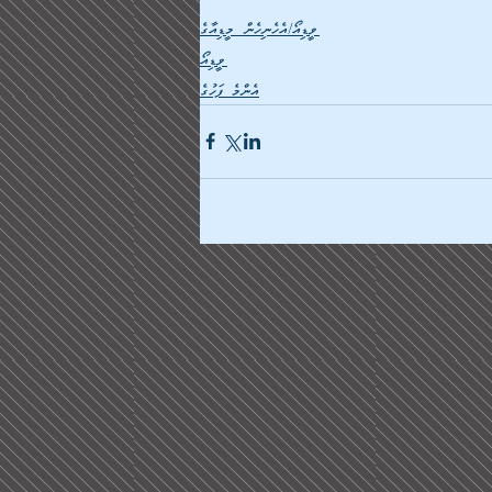
ވީޑިއޯ/އެހެނިހެން މީޑިއާގެ
ވީޑިއޯ
އެންމެ ފަހުގެ