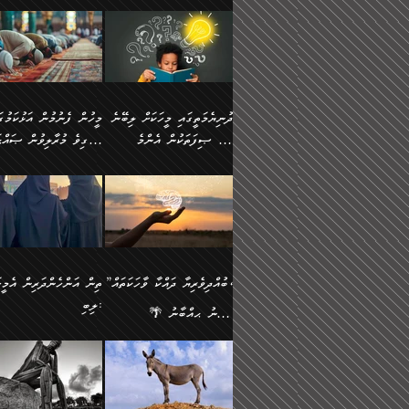
ނަފުރަތުކުރުން
ޢަމަލުކުރުމުގައި ހުންނާނޭކ
💥 ޝުޢުބާ ބްނުލް ޙައްޖާޖު
މީހުންވެއެވެ.
މެދުވެރިކުރުވައެވެ. އެއީ
އޮންނަ ޤަޞްދާ އެކުގައިއެވ
(160ހ) ވިދާޅުވިއެވެ:
ވިދާޅުވިއެވެ: ”ޢިލްމުގައި
ފިޠުރީގޮތުން ޠަބީޢަތް އެކަމަށް
ކޮންމެ ދުއިސައްތަ ޙަދީޘަކ
”މީސްތަކުންގެ ތެރޭގައި
ލާޒިމްވެ، އަދި ޢިލްމު
ލެނބިގެންވިޔަސްމެއެވެ.
ފަސް ޙަދީޘަށް
އެމީހެއްގެ ބުއްދި، ބޭރު
ހޯދުމުގައި ދެމިހުރުމަށް
މިސާލަކަށް އަންހެނާ
ޢަމަލުކުރެވުނަސް، އޭރުން
ފެންޑާގައި ބާއްވާފައި އޮންނަ
ހިތްވަރުދިނުން ބަޔާންކުރު
ފިރިހެނާއަށް ލެނބެއެވެ. ދެން
ޢިލްމުގެ ޒަކާތް އަދާކުރިފަދ
މީހުންވެއެވެ. އަނެއްބަޔަކުގެ
ބުއްދިވެރިޔާގެ މައްޗަށް
ދުނިޔެމަތީގައި މީހަކަށް ލިބޭނެ
ފިރިހެނާއާމެދު ނުރުހުންވެ
އޭނާވެއެވެ. ދެންފަހެ އެމީހ
ބުއްދި އެމީހުންނާ
ވާޖިބުވެގެންވަނީ: އޭނާގެ
ހެޔޮ ޞިފަތަކުން އެންމެ
ހީވާގިވެ މުރާލިވުން ޞައްޙ
ނަފުރަތްތެރިވާ ކަހަލަ ކަމެއް
އެއްކޮށް ޖަމަޢަކުރި ޢިލްމަށ
އެކުގައިވެއެވެ. އަނެއްބަޔަކުގެ
ސިއްރިއްޔާތު އިޞްލާޙުކޮށ
އަންހެނާއަށް ދިމާވެ ވަރުގަދަ
ޢަމަލުކުރަން އެމީހަކު
ފުރަތަމަކަމަކީ ބުއްދިވެރިކަމެވެ.
ކަންކަމާއި ޞައްޙަ ނުވާ
ބުއްދިއެއް ނުވެއެވެ. ދެންފަހެ
ނިމުމަށްފަހު ދެން އެއާ
🪴 އިބްނު ޙިއްބާނު
އިޙްސާސެއް އޭނާއަށް އާދެއެވެ.
ނުކުޅެދުމަކުން އަދި އެ ޢިލ
ކަންކަން ބަޔާންކުރުން:
އެމީހެއްގެ ބުއްދި އެމީހަކާ
ވިއްދައިގެން ޢިލްމު ހޯދަން
(354ހ) ވިދާޅުވިއެވެ:
ވިދާޅުވިއެވެ: ”މީހުން ފެނ
އަދި އެއާއެކު އެއަންހެނ
ޙިފްޡުކޮށް
އެކުގައިވާ މީހަކީ: އެމީހަކު
އަދި އެކަމުގައި ދެމިހުރުމެވ
"ދުނިޔެމަތީގައި މީހަކަށް ލިބޭނެ
އަޅުކަމުގައި ހީވާގިވެ މުރާލ
ވާހަކަދެއްކުމުގެ ކުރިން
އެހެނީ ދުނިޔޭގެ ސަބަބުތަ
ހެޔޮ ޞިފަތަކުން އެންމެ
ޞައްޙަ ކަންކަމާއި ޞައްޙ
އެމީހަކުގެ ފުށުން އެ ނިކުންނަ
އެއްވެސް ސަބަބަކަށް ސާފ
ފުރަތަމަކަމަކީ ބުއްދިވެރިކަމެވެ.
ނުވާ ކަންކަން ބަޔާންކުރު
އެއްޗެއް ފެންނަ މީހާއެވެ.
ރަނގަޅަށް ވާޞިލުވެވޭހުށީ
އަދި އެއީ ﷲ ތަޢާލާ
މީހަކު ރޭއަޅުކަންކުރާ
”ބުއްދިވެރިޔާ ދައްކާ ވާހަކަތައް،
ތިން އަންހެންދަރިން އެމީހަ
ދެންފަހެ އެމީހަކުގެ ބުއްދި ބޭރު
އެކަމުގައި ޢިލްމު ސާފުކޮށ
އެކަލާނގެ އަޅުތަކުންނަށް ދެއްވި
ބަޔަކާއެކުގައި ރޭގަނޑު
ލިބި:
ފެންޑާގައި އޮންނަ މީހަކީ:
ޚާލިޞްވެގެންނެވެ. އަދި
އެންމެ ހެޔޮ ރަނގަޅު
ހޭދަކޮށްފާނެއެވެ. ދެން އެމ
🌴 އިބްނު ޙިއްބާނު
ވާހަކަތަކެއް ދައްކާފައި ދެން
ބުއްދިވެރިޔަކު ވެއްޖެއްޔާ
ކަންތަކުންވާ ކަމެކެވެ.
ރޭގަނޑުގެ ގިނަ ވަޤުތު
(354ހ) ވިދާޅުވިއެވެ:
”ނަބިއްޔާ صلى الله
އޭގެ ފަހުން އެނިކުތް އެއްޗެ
ނިންމާނޭކަމަކީ: އެމީހަކު
އެހެންކަމުން އެއާ އިދިކޮޅު
ނަމާދުކޮށްފާނެއެވެ. އަނެއް
”ބުއްދިވެރިޔާ ދައްކާ ވާހަކަތައް،
عليه وسلم
ކުރާކަމަކާ
ޞިފައެއް ޤާއިމުކޮށްގެން ހުރި
މީނާގެ ޢާދައަކީ ސާޢަތެއްވ
ޞައްޙަކޮށް ސަލާމަތުންވާ
ޙަދީޘްކުރެއްވިކަމަށް
މީހަކާ އެކުގައި އިށީންދެ
އިރުކޮޅެއް ރޭއަޅުކަންކުރުމެ
ހަށިގަނޑެއް ސީދާވާހެން
ރިވާކުރެވެއެވެ: "ތިން