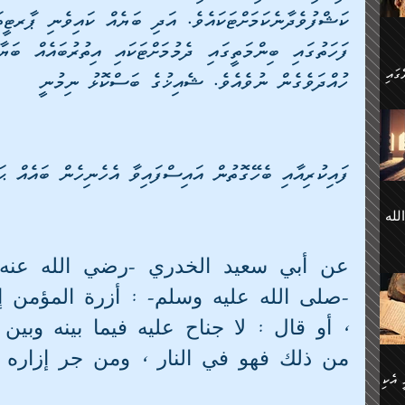
 ގޮތް
ާގެ
ަ
ހުއްދަވެގެން ނުވެއެވެ. ޝެއިޚުގެ ބަސްކޮޅު ނިމުނީ
ހެން
ތަށް
 تَرَ
هُ
َةࣰ
ފައިކުރިއާއި ބެހޭގޮތުން އައިސްފައިވާ އެހެނިހެން ބައެއް ޙަ
لُهَا
ی
لله
ީފު
هيم
ނގަޅު
އެކު
ް
؛
ުމަރު
މާއި،
ކަން
ިއެވެ:
ދާނ
الله
ު
من ذلك فهو في النار ، ومن جر إزاره بط
ް
 އެކި
ުމަރު