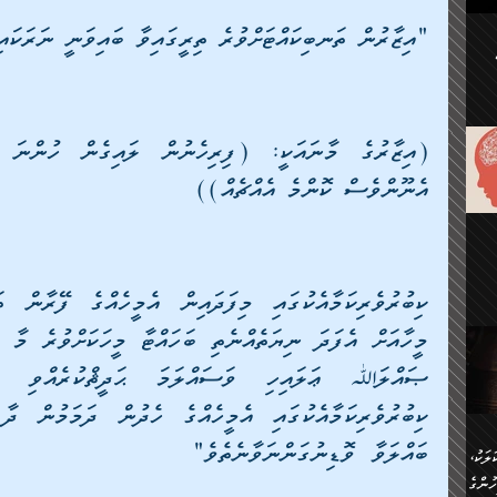
ުކޮށް
"އިޒާރުން ތަނބިކައްޓަށްވުރެ ތިރީގައިވާ ބައިވަނީ ނަރަކަ
ަށް
.
އާއި،
ް
ި،
އެނޫންވެސް ކޮންމެ އެއްޗެއް))
ް
ން
ުން
ް
ްދިން
ް
ެއް
ޅޭ
ުން
ުގައި
ތުވެ
އި
 މިއީ
ރުމަކީ
ހީކުރާ
ބައްލަވާ ވޮޑިނުގަންނަވާނެތެވެ"
ލަކު،
ެވެ.
ުން
ުންގެ
ެ.