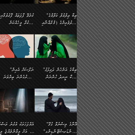
އެފަދަ ކަންކަމާމެދު ވިސްނާ
އޭގައި އަހަރުމެން ތަފްޞީލ
ލާޒިމް ޠަބީޢަތުގެ ތެރޭގައިވާ
ބުއްދި ލައްވާ ނުރައްކާތެރި
ފިކުރުކުރުން މާބޮޑަށް
ބުނަމެވެ. ހެޔޮކަންތައް
ކަންކަމެއް ނޫނެވެ. ނަމަވެސް
ޤަރާރުތައް ނިންމާ،
”ތިބާ ޢިލްމުލް ކަލާމްގެ
ކުރެވޭ ފާފަތައް ފޮރުވުމާއި،
ދިގުލައިފިނަމަ, ފުރިހަމަ ކުރުން
ބެހިގެންދަނީ: 🔹ސީދާ
އެއީ ހުށަހެޅި ލައިގަންނަ
އިޚްތިޔާރުކުރަން އެނަފްސު
އަހުލުވެރިންގެ (ޤުރްއާނާއި
ފާފަކުރާ މީހެއްކަން
ޙައްޤުވާ ކަންކަން
އެކަމުގައި (ދުނިޔަވީ)
ކަންކަމެވެ. މިސާލަކަށް:
ބޭނުންވެއެވެ. ދެން ނަފްސ
ފުރިހަމަކުރުން މަނާކުރާ
ލައްޒަތެއް ނެތް ކަންކަމެވެ
ސުންނަތް ދޫކޮށް ބުއްދީގެ
މީސްތަކުންނަށް
ހިތާމަޔާއި އުފަލާއި،
އޭގެ އަވަސްއަރުވާލުމާއި،
އަބޫ ޢުމަރު އަޙްމަދު ބްނު
🌴 އިބްނުލް ޖައުޒީ
ކަމެއްކަމުގައި: ރައްކާތެރިކަމުގެ
މިސާލަކަށް ނަމާދާއި، ރޯދަ
ޙުއްޖަތްތަކާއި ވިސްނުންތައް
އެނގިގެންވުމަށް
ކަންބޮޑުވުމާއި
އަނެއްކޮޅުން ބުއްދި
މުޙައްމަދު އަލްމާލިކީ
(597ހ) ވިދާޅުވިއެވެ:
ފިޔަވަޅުތައް އެޅުމާއި،
ޙައްޖާއި، ހަ
ބޭނުންކޮށްގެން ދީނުގެ
ނުރުހުންވުމާއި، މީސްތަކުނ
ހިތްފަސޭހަވުމާއި،
މަޝްޣޫލުކޮށްލާފަދަ އެހެރަ
(429ހ)، ބަޣުދާދުން
”ކުރެވޭ ފާފަތައް ފޮރުވުމާއ
ދިމާވެދާނޭ ގޮތ
ބިރުވެރިކަމާއި އަމާންކަމުގެ
އިޙްސާސްތަކާއި ޝުޢޫރުތައ
ކަންކަމުގައި ވާހަކަދައްކާ
އޭނާ ނުބައިކޮށްފައި
ޤައިރަވާނުގެ ރަށަށް އައިހިނދު
ފާފަކުރާ މީހެއްކަން
އިޙްސާސާއި، މޮޅިވެރިކަމާއި
ޖަމަޢަވެއްޖެނަމަ, އެހިނދު
މީހުންގެ) މަޖްލިސްތަކަށް
އެއްޗެހިކިޔުމަށް ނުރުހުންވ
އަބޫ މުޙައްމަދު އިބްނު އަބީ
މީސްތަކުންނަށް
ހިތްހަމަޖެހުމާއި އެނޫންވެސް
ނުބައި ރައުޔު، އަދި ފަހުނ
ޒައިދު އަލްޤައިރަވާނީ
އެނގިގެންވުމަށް
ޙާޒިރުވިންހެއްޔެވެ؟“
ހުއްދަވެގެންވާކަން
”ތިބާގެ އަންހެން ދަރިފުޅު
”ނަފްސަށް އެއިން
ގިނަ ކަންކަމެވެ. މި
ހިތާމަކުރާނޭ ކަންކަން ބުއ
(386ހ) އެކަލޭގެފާނާ
ނުރުހުންވުމާއި، މީސްތަކުނ
ބަޔާންކުރުން:
މީހަކާ ނީނދެ ހުންނަން
އަސަރުގެންނަ ތިންވަނަ
ޞިފަތަކުން ކަމެއް ނަފްސުގައި
އިޚްތިޔާރުކުރެއެވެ. އަދި
ވާހަކަދައްކަވަމުން
އޭނާ ނުބައިކޮށްފައި
އަބަދުމެ ހަރުލައިގެން ދާއިމަކަށް
ފަހަރެއްގައި އެފަދަ ބުއްދިއ
ހިތްވަރުދިނުމާމެދު ތިބާ
ބާވަތަކީ: ނަފްސަށް ހުށަހެ
އެއްސެވިއެވެ: ”ތިބާ ޢިލްމުލް
އެއްޗެހިކިޔުމަށް ނުރުހުންވ
އެގޮތަށް ތިމަންނާ ހިތްވަރުދެނީ
އެގޮތުން ނަފްސުގެ ޠަބީޢަތ
ނުހުރެއެވެ. އެކަމަކު އެކަންކަން
ބަލިކަށިވެ ގަމާރުވެ
ހުށިޔާރުވެ ޚަބަރުދާރުވާށެވެ!
ކަންކަމެވެ. (ޝުޢޫރުތަކާއި
ކަލާމްގެ އަހުލުވެރިންގެ
ހުއްދަވެގެންވާކަން
ކިހިނެއްހެއްޔެވެ؟ އެކަމަށް
ލޯބިވުމާއި ނުރުހުންވުމާއި،
ލައިގަނެފައި އަނެއްކާ ފިލ
ކޮސްވެގެންވާ ކަމަށް ތުހުމަ
އިޙްސާސްތަކެވެ.)
(ޤުރްއާނާއި ސުންނަތް ދޫކޮށް
ބަޔާންކުރުން: ކުރެވޭ ނުބަ
ހިތްވަރުދޭން ބޭނުންކުރާ
އުފާވުމާއި ދެރަވުންވެއެވެ.
ބުއްދީގެ ޙުއްޖަތްތަކާއި
ކަންތައް ފޮރުވާ ވަންހަނާކު
ފެތުރިގެންވާ ފަސް ގޮތެއް
ނަފްސުތަކުގައިވާ ޠަބީޢީ
ވިސްނުންތައް ބޭނުންކޮށްގެން
ދެއްކުންތެރިކަމެއްކަމުގައި 
އަހަރެން ތިބާއަށް ކިޔާދޭނަމެވެ.
ޞިފަތަކެކެވެ. ނަމަވެސް
ދީނުގެ ކަންކަމުގައި ވާހަކަދައްކާ
މީހަކު ހީކޮށްފާނެއެވެ.
ތިބާގެ އަންހެން ދަރިފުޅަށް އަދި
އެކަންކަން އިންސާނާއަށް
”އޭނާގެ ވިސްނުމާ ގުޅޭ
އެއްފަހަރަކު އުޅުނު ރަސްކަ
މީހުންގެ) މަޖްލިސްތަކަށް
އެކަންވަނީ އެހެންނެއް ނޫނ
އެކުއްޖާގެ މުސްތަޤްބަލަށް
ޖެހޭހިނދު އެއީ ވަޤުތީ ގޮތ
"އަންޑަރސްޓޭންޑިންގ"
ﷲ އަށް އީމާންވެއްޖެ މީހ
ޙާޒިރުވިންހެއްޔެވެ؟“ އަބޫ
މަނާވެގެންވާކަމަކީ
އެކަމުގެ ނުރައްކާ
ހުށަހެޅޭ ޞިފަތަކަކަށްވެއެވ