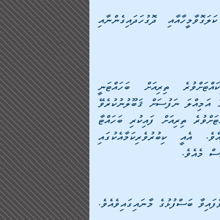
"ތަނބިކައްޓަށްވުރެ ތިރިއަށް ފައިކުރިބަހައްޓާމީހާއާއި ކަލަގޮވާމީހާއާއި ދޮގުހަދައިގެންނާއި 
މީހަކު ބުނެފާނެއެވެ. ތިމަންނާ ފައިކުރި ތަނބިކައްޓަށްވުރެ ތިރިއަށް ބަހައްޓަނީ 
ކިބުރުވެރިކަމަކުން ނޫނެވެ. ނަމަވެސް އެމީހަކު އެމީހެއްގެ އަމިއްލަ ނަފުސަށް ޤަބޫލުނުކުރެވޭ 
ފަދަ ގޮތަކަށް އަމިއްލައަށް ޘަނާ ކިޔެނީއެވެ. ތަނބިކައްޓަށްވުރެ ތިރިއަށް ފައިކުރި ބަހައްޓާ 
އެންމެންނަށް ވަނީ ވަޢީދުގެ ބަސްފުޅު އައިސްފައެވެ. އެއީ ކިބުރުވެރިކަމާއެކުގައި 
ަސް މެއެވެ.
އިވާ ބަސްފުޅުގެ މާނައިގައިވެއެވެ.