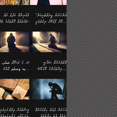
وسلم ކަމަނާއަށް އެކަމަށް
ޝަހުވަތްތައް ނަގައިގަންނަ
މާހައުލުގައި އުޅޭ ފިރިހެނުން،
އުފާކޮށްދިނުމަށެވެ. ފިރިމިހ
(61ހ) އެކަމަނާއަށް
ޢަހްދު ހިއްޕެވީހެވެ. ކަމަނާ
ވަޒަންކުރަން ބުއްދިއަށް
ޅިޔަނުންނާ އެކި ގޮތްގޮތުން
ގާތުން އެހެން އަހައިފިނަމ
(ރަނގަޅު ސީދާ ގޮތުން)
ކުޅަދާނަނުވެއެވެ.
ލިޔުއްވިކަމަށް ރިވާކުރެވެއެވެ:
”އަންހެނުން ޒީނަތްތެރިކަން
މުއުމިނާއާ ކަދުރު ރުއް
އެއްގޮތްވެ، އަދި އެހެން
ބުނާނީ ތިމަންނާގެ
ފޭވެއްޖެއެވެ! ފޭވެއްޖެއެވެ!
ނަފްސުތަކުގައިވާ ކޮންމެ
ހާމަކޮށް ފާޅުކޮށް ނިކުތުމަކީ
ވައްތަރުވާ ގޮތްތަކުގެ ތެރޭގައި:
ގޮތްތަކުން ނުރައްކާ
އަނބިމީހާއާއި ޢާއިލާގެ
ރަށްތަކަށް ދަތުރުފަތުރުކޮށް،
ޠަބީޢަތަކުންވެސް، އެތައް
އިތުރުވެއެވެ. އެ ދެމީހުންގެ
ބޭނުންތައް ފުއްދާ
އެކަކަށްވުރެ ގިނަ މީހުން އޭގައި
ކުރިއަށް ނިކުމެއުޅުން
ބައިވަރު ޝަހުވަތްތައް
ތިބާގެ އަންހެން ދަރިފުޅު
🌴 ﷲ ތަޢާލާ
މެދުގައި އެއ
ޚަރަދުކުރުމަށެވެ. އަދި ފިރި
ހިއްސާވާ ފާފައެކެވެ.
އެކަލޭގެފާނު ކަމަނާއަށް
އެނަފްސު ބަލައިގަންނަ ގޮ
ޢައުރަނިވާނުކޮށް، ނުވަތަ ޒީނަތް
ވަޙީކުރެއްވިއެވެ: ( أَلَمۡ
ދަރިފުޅު
ނަހީކުރެއްވިކަމެއް
އަސަރުކުރެއެވެ. އެގޮތުން
ހާމަކޮށްގެން ނިކުންނަހިނދު
كَیۡفَ ضَرَبَ ٱللَّ
ނޭނގޭހެއްޔެވެ!؟ ފަހެ ދީނުގެ
ނަފްސަކީ މަތިވެ
އޭގެ ހިއްސާއެއް ތިބާއަށްވެއެވެ.
مَثَلࣰا كَلِمَةࣰ طَیِّب
ތަނބު އަރިއަޅައިފިނަމަ
ބޮޑުވެގަންނަން ބޭނުންވާ
އަދި ފިތުނަވެރިވާ ކޮންމެ
كَشَجَرَةࣲ طَیِّبَةٍ أَصۡ
އަންހެނުން މެދުވެރިކޮށް އެ
ނަފްސެއްނަމަ؛
ޒުވާނެއް، އަދި އެއަންހެނާއާ
ثَابِتࣱ وَفَرۡعُهَا فِ
މާތްވެގެންވާ ޞަޙާބީ،
ﷲ ގެ ރަސޫލާ صلى ا
ޘާބިތެއް ނުކުރެވޭނެއެވެ! އަދި
މީސްތަކުންގެ މަދަޙަ ތަޢުރ
ދިމާލަށް ބެލުން އަމާޒުކުރާ
ٱلسَّمَاۤءِ ) (إبرا
މުއުމިންތަކުންގެ ބޮޑުބޭބެ:
عليه وسلم އާއެކު
އޭގައި ބާގަނޑެއް ހެދިއްޖެނަމަ
ބަލައިގަތުން މަދުކުރަން
ކޮންމެ ޒުވާނެއްގެ ފާފަ، އެ
: ٢٤) "اللّه ހެޔޮ ރަ
އަންހެނުންނަކަށް އެ ފޫބައްދާ
ޖެހެއެވެ. އެއީ އެ ޠަބީޢަތާ
މުޢާވިޔާ ބްނު އަބީ ސުފްޔާނު
މުޢާވިޔާގެ ނޭފަތްޕުޅަށް ވަތ
ހިއްސާގައި ހިމެނެއެވެ. އެހެނީ
ކަލިމައެއްގެ މިސާލު، ހެޔޮ
ﷲ ގެ ރަސޫލާ صلى الله
💧އިބްނުލް މުބާރަކު
އިޞްލާޙެއް ނުކުރެވޭނެއެވެ!
މަދަޙަޘަނާ ލިބުމުން
(60ހ):
ހިރަފުސް ވެލިކޮޅެއްވެސް ޢ
އެއީ ތިބާގެ އަންހެން
ރަނގަޅު ގަހެއް ފަދައިން
عليه وسلم ގެ
(181ހ) އާ
އަންހެނުންގެ ޖިހާދަ
ހެއްލުންތެރިކަމާއި، ބޮޑާކަ
ބްނު ޢަބްދުލް ޢަޒީޒަށްވުރެ
ދަރިފުޅެވެ. އަދި އެދަރިފުޅު
ޖައްސަވަނީ ކޮންފަދައަކުން
ޞަޙާބީންނާމެދު
އެސުވާލުކުރެވުމުން ވިދާޅުވ
ނަފްސުގެ ޢައިބުތައް ހަނ
ނިވާކޮށް ފަރުދާކުރަން
ތިބާއަށް ނުފެނޭހެއްޔެވެ؟
ހެޔޮވެ މާތްވެގެންވެއެވެ!“
އަހުލުއްސުންނާގެ ޢަޤީދާއާ
”ﷲ ގެ ރަސޫލާ صلى 
ތިބާއަށްވަނީ އަމުރުވެވިގެންނެވެ.
އެގަހުގެ މައިގަނޑާއި ބުޑ
ޚިލާފުވުމުގެ ކޮޅުމަތި، އަދި
عليه وسلم އާއެކު
ތިބާ އެހެން ކަންތައް
ރަނގަޅަށް ބިމުގައި ހަރުލާ
އެތެރޭގައި ފޮރުވައިގެން އޮތް
މުޢާވިޔާގެ ނޭފަތްޕުޅަށް ވަތ
އަހަރެން ދެރަވެ ހިތާމަކުރެވޭ
މީސްތަކުން ޢިލްމުގައިވަނީ
ނުކޮށްފިނަމަ ތިބާ
ސާބިތުވެފައިވެއެވެ. އަދި
ނުބައި ފާސިދު ޢަޤީދާ ފާޅުވަނީ
ހިރަފުސް ވެލިކޮޅެއްވެސް ޢ
ކަމެއް އެބަ ދިމާވެއެވެ.
ދަރަޖައާއި ފަންތީގައިއެވެ.
ފާފަވެރިވާނެއެވެ. އަދި ތިބާގެ
އެގަހުގެ ގޮފިތައް މައްޗަށް