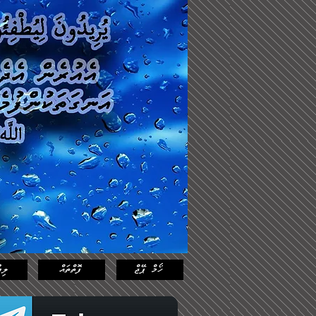
Log In
Featured
Posts
ހޯމް ޕޭޖް
ފޮތްތައް
ލިޔ