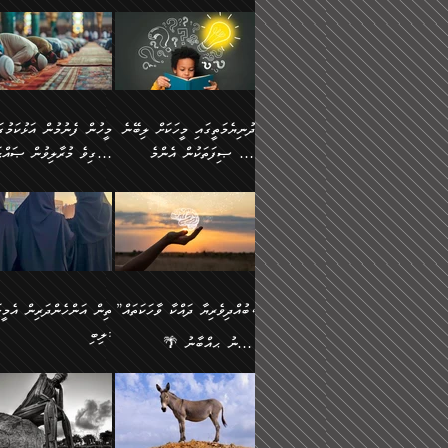
ނަފުރަތުކުރުން
ޢަމަލުކުރުމުގައި ހުންނާނޭކ
💥 ޝުޢުބާ ބްނުލް ޙައްޖާޖު
މީހުންވެއެވެ.
މެދުވެރިކުރުވައެވެ. އެއީ
އޮންނަ ޤަޞްދާ އެކުގައިއެވ
(160ހ) ވިދާޅުވިއެވެ:
ވިދާޅުވިއެވެ: ”ޢިލްމުގައި
ފިޠުރީގޮތުން ޠަބީޢަތް އެކަމަށް
ކޮންމެ ދުއިސައްތަ ޙަދީޘަކ
”މީސްތަކުންގެ ތެރޭގައި
ލާޒިމްވެ، އަދި ޢިލްމު
ލެނބިގެންވިޔަސްމެއެވެ.
ފަސް ޙަދީޘަށް
އެމީހެއްގެ ބުއްދި، ބޭރު
ހޯދުމުގައި ދެމިހުރުމަށް
މިސާލަކަށް އަންހެނާ
ޢަމަލުކުރެވުނަސް، އޭރުން
ފެންޑާގައި ބާއްވާފައި އޮންނަ
ހިތްވަރުދިނުން ބަޔާންކުރު
ފިރިހެނާއަށް ލެނބެއެވެ. ދެން
ޢިލްމުގެ ޒަކާތް އަދާކުރިފަދ
މީހުންވެއެވެ. އަނެއްބަޔަކުގެ
ބުއްދިވެރިޔާގެ މައްޗަށް
ދުނިޔެމަތީގައި މީހަކަށް ލިބޭނެ
ފިރިހެނާއާމެދު ނުރުހުންވެ
އޭނާވެއެވެ. ދެންފަހެ އެމީހ
ބުއްދި އެމީހުންނާ
ވާޖިބުވެގެންވަނީ: އޭނާގެ
ހެޔޮ ޞިފަތަކުން އެންމެ
ހީވާގިވެ މުރާލިވުން ޞައްޙ
ނަފުރަތްތެރިވާ ކަހަލަ ކަމެއް
އެއްކޮށް ޖަމަޢަކުރި ޢިލްމަށ
އެކުގައިވެއެވެ. އަނެއްބަޔަކުގެ
ސިއްރިއްޔާތު އިޞްލާޙުކޮށ
އަންހެނާއަށް ދިމާވެ ވަރުގަދަ
ޢަމަލުކުރަން އެމީހަކު
ފުރަތަމަކަމަކީ ބުއްދިވެރިކަމެވެ.
ކަންކަމާއި ޞައްޙަ ނުވާ
ބުއްދިއެއް ނުވެއެވެ. ދެންފަހެ
ނިމުމަށްފަހު ދެން އެއާ
🪴 އިބްނު ޙިއްބާނު
އިޙްސާސެއް އޭނާއަށް އާދެއެވެ.
ނުކުޅެދުމަކުން އަދި އެ ޢިލ
ކަންކަން ބަޔާންކުރުން:
އެމީހެއްގެ ބުއްދި އެމީހަކާ
ވިއްދައިގެން ޢިލްމު ހޯދަން
(354ހ) ވިދާޅުވިއެވެ:
ވިދާޅުވިއެވެ: ”މީހުން ފެނ
އަދި އެއާއެކު އެއަންހެނ
ޙިފްޡުކޮށް
އެކުގައިވާ މީހަކީ: އެމީހަކު
އަދި އެކަމުގައި ދެމިހުރުމެވ
"ދުނިޔެމަތީގައި މީހަކަށް ލިބޭނެ
އަޅުކަމުގައި ހީވާގިވެ މުރާލ
ވާހަކަދެއްކުމުގެ ކުރިން
އެހެނީ ދުނިޔޭގެ ސަބަބުތަ
ހެޔޮ ޞިފަތަކުން އެންމެ
ޞައްޙަ ކަންކަމާއި ޞައްޙ
އެމީހަކުގެ ފުށުން އެ ނިކުންނަ
އެއްވެސް ސަބަބަކަށް ސާފ
ފުރަތަމަކަމަކީ ބުއްދިވެރިކަމެވެ.
ނުވާ ކަންކަން ބަޔާންކުރު
އެއްޗެއް ފެންނަ މީހާއެވެ.
ރަނގަޅަށް ވާޞިލުވެވޭހުށީ
އަދި އެއީ ﷲ ތަޢާލާ
މީހަކު ރޭއަޅުކަންކުރާ
”ބުއްދިވެރިޔާ ދައްކާ ވާހަކަތައް،
ތިން އަންހެންދަރިން އެމީހަ
ދެންފަހެ އެމީހަކުގެ ބުއްދި ބޭރު
އެކަމުގައި ޢިލްމު ސާފުކޮށ
އެކަލާނގެ އަޅުތަކުންނަށް ދެއްވި
ބަޔަކާއެކުގައި ރޭގަނޑު
ލިބި:
ފެންޑާގައި އޮންނަ މީހަކީ:
ޚާލިޞްވެގެންނެވެ. އަދި
އެންމެ ހެޔޮ ރަނގަޅު
ހޭދަކޮށްފާނެއެވެ. ދެން އެމ
🌴 އިބްނު ޙިއްބާނު
ވާހަކަތަކެއް ދައްކާފައި ދެން
ބުއްދިވެރިޔަކު ވެއްޖެއްޔާ
ކަންތަކުންވާ ކަމެކެވެ.
ރޭގަނޑުގެ ގިނަ ވަޤުތު
(354ހ) ވިދާޅުވިއެވެ:
”ނަބިއްޔާ صلى الله
އޭގެ ފަހުން އެނިކުތް އެއްޗެ
ނިންމާނޭކަމަކީ: އެމީހަކު
އެހެންކަމުން އެއާ އިދިކޮޅު
ނަމާދުކޮށްފާނެއެވެ. އަނެއް
”ބުއްދިވެރިޔާ ދައްކާ ވާހަކަތައް،
عليه وسلم
ކުރާކަމަކާ
ޞިފައެއް ޤާއިމުކޮށްގެން ހުރި
މީނާގެ ޢާދައަކީ ސާޢަތެއްވ
ޞައްޙަކޮށް ސަލާމަތުންވާ
ޙަދީޘްކުރެއްވިކަމަށް
މީހަކާ އެކުގައި އިށީންދެ
އިރުކޮޅެއް ރޭއަޅުކަންކުރުމެ
ހަށިގަނޑެއް ސީދާވާހެން
ރިވާކުރެވެއެވެ: "ތިން