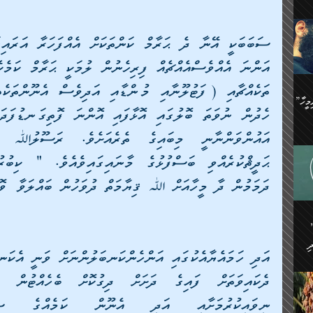
ިޝާމު ބްނު އިސްމާޢީލު
އް
:
އަކީ
ް
ައި
ެއިން
މީހަކު
”އޭ އުޚްތާއެވެ! ތިބާގެ ފިރިމީހާ
،
ެން
ވެ.
ެ
ައާއި،
 ތަޖ
ެސް
ދަމަމުން ދާ މީހާއަށް ﷲ ޤިޔާމަތް ދުވަހުން ބައްލަވާ ވޮޑ
ިހާ
ް
އިސާ
އޭނާ
ި
 ހަރުލާފައި ހުރި
ި
ރަށް
ެން
ެންގެ
ެއިން
ގ