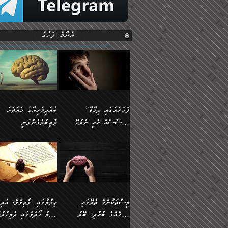
އެންމެ ފަހުގެ
”ފަހަރެއްގައި ދިމާވާ
ބުއްދިވެރިޔާގެ މައްޗަށް
އިޙްސާސެއް އެއީ ނުރުހޭ
ވާޖިބުވެގެންވަނީ
އިޙްސާސަކަށްވެދާނެއެވެ.
”ފަހަރެއްގައި ދިމާވާ
⭐ އިބްނު ޙިއްބާނު
މިސާލަކަށް ކަމަކާމެދު
އިޙްސާސެއް އެއީ ނުރުހޭ
(354ހ) ވިދާޅުވިއެވެ:
ބިރުގަތުމެވެ.
އިޙްސާސަކަށްވެދާނެއެވެ.
”ބުއްދިވެރިޔާގެ މައްޗަށް
މިސާލަކަށް ކަމަކާމެދު
ވާޖިބުވެގެންވަނީ: މި ދުނި
ބިރުގަތުމެވެ. ދެން އެއިޙްސާސް
ކަންކަމުން އޭނާގެ ޢިލްމު
ވަރުގަދަވެގެންވާނަމަ؛
ގަޑުބަޑުކޮށްލާނޭ ކަންކަމުނ
މީސްތަކުންގެ ތެރޭގައި
ޢިލްމުގައި ލާޒިމްވެ، އަދި
އެކަމަކާމެދު ނަފުރަތްތެރިވެ،
އެއްކިބާވުމެވެ. އެއީ އޭނާއ
އެމީހެއްގެ ބުއްދި، ބޭރު
ޢިލްމު ހޯދުމުގައި ދެމިހުރުމ
އަދި އެކަންކުރި މީހަކަށްވެސް
ކުޅަދާނަވީ ވަރަކަށް
ފެންޑާގައި ބާއްވާފައި އޮންނަ
ހިތްވަރުދިނުން ބަޔާންކުރުން: