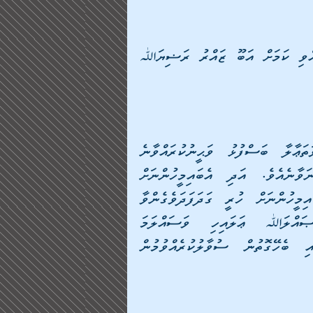
ރަސޫލުﷲ ޞައްލަﷲ ޢަލައިހި ވަސައްލަމަ ޙަދީޘްކުރެއްވި ކަމަށް އަބޫ ޒައްރު ރަޟިޔަﷲ 
"ޤިޔާމަތް ދުވަހުން އެބަޔަކާއި ﷲ ސުބުޙާނަހޫ ވަތަޢާލާ ބަސްފުޅު ވަޙީނުކުރައްވާނެ 
ތިންބަޔަކުވެއެވެ. އެބައިމީހުންނަށް ބައްލަވާވޮޑިނުގަންނަވާނެއެވެ. އަދި އެބައިމީހުންނަށް 
އެއްވެސް ހެޔޮބަހެއްވެސް ރައްދުނުކުރައްވާނެއެވެ. އެބައިމީހުންނަށް ހުރީ ގަދަފަދަވެގެންވާ 
އަޒާބެވެ." މިފަދައިން ތިންފަހަރު ރަސޫލުﷲ ޞައްލަﷲ ޢަލައިހި ވަސައްލަމަ 
ތަކުރާރުކުރެއްވިއެވެ. ދެން އަބޫޒައްރު އެބައިމީހުންނާއި ބެހޭގޮތުން ސުވާލުކުރެއްވުމުން 