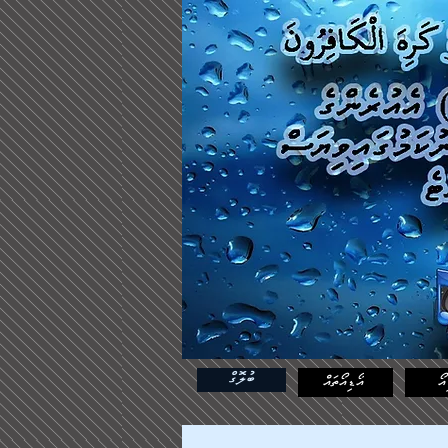
ބުލޮގް
އޯ
އޯޑިއޯތައް