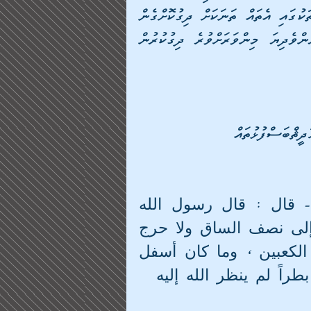
ކަޝްފުވެދާނެކަމަށްޓަކައެވެ. އަދި ބަޔެއް ކައިވެނި ޕާރޓީތަކުގައި އެތައް ތަނަކަށް ދިގުކޮށްގެން 
ފަހަތުގައި ބިންމަތީގައި ދެމުމަށްޓަކައި އިތުރުބައެއް ބަޔާންވެދިޔަ މިންވަރަށްވުރެ ދިގުކުރުން 
ދީޘްބަސްފުޅުތައް
عن أبي سعيد الخدري -رضي الله عنه- قال : قال رسول الله 
-صلى الله عليه وسلم- : أزرة المؤمن إلى نصف الساق ولا حرج 
، أو قال : لا جناح عليه فيما بينه وبين الكعبين ، وما كان أسفل 
راً لم ينظر الله إليه