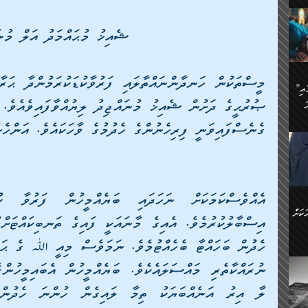
ަމަށް
🔥އިބްނު ޙިއްބާނު (354ހ)
ެ.
ުން
ޝެއިޚު މުޙައްމަދު އަލް މުނަ
ން:
ައިން
”މީހުން ފެނުމުން އަޅުކަމުގައި
ަކު
ަ
ް
ް
ގެނެސްފައިވަނީ ފިރިހެނުންގެ ހެދުމުގެ ވާހަކައެވެ. އަންހެ
🔥އިބްނުލް ޖައުޒީ (597ހ)
ްމު
 އުޅެ
ުމުން
ެ.
ިވުން
ކުން
ަ
ުކޮށް
ން:
ކަށް
ް
ީހުން
ކޮޅުން
ަރު
ވެ.