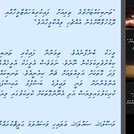
ންނަ
،
ަކުގެ
ް
ދޮގުހުވާކޮށްގެން އެއްޗެހި ވިއްކާމީހާއެވެ"
ުގެ
ރި
”ދެއްކުންތެރިކަމާއި އާފާތްތަކަށް
ި
..
ް
ެނީ
ަކަށް
.
ް
އަށް
ުރުން:
ައި
ކުރިކަމުގައިވިޔަސް އަދި އެނޫންގޮތަކަށް ކުރިކަމުގައި ވިޔ
”ނަފްސު އަވަސްއަރުވާލުމުގެ
އް
ް
ާރަށް
ެވެ.
ތެވެ.
ެ.
ރަސޫލުﷲ ޞައްލަﷲ ޢަލައިހި ވަސައްލަމަ ޙަދީޘްކުރައްވާފަ
ެން
ި