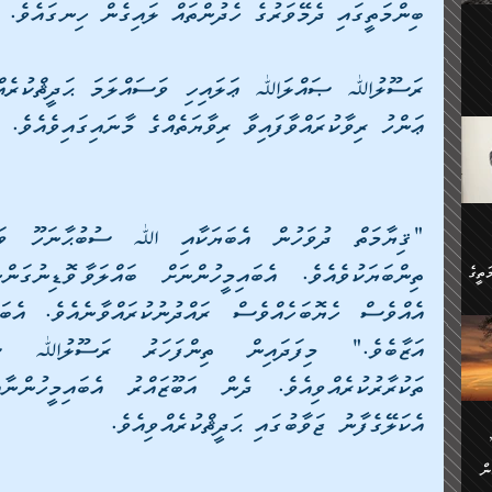
ބިންމަތީގައި ދެމޭވަރުގެ ހެދުންތައް ލައިގެން ހިނގައެވެ.
ލިބި:
ހުންނާ
ީހުން
އެކުދިން ކައިވެނިކުރުވާ 3-
.
ޢަންހު ރިވާކުރައްވާފައިވާ ރިވާޔަތެއްގެ މާނައިގައިވެއެވެ.
ށްވަނީ
 ދިގު
ަނު
ީ
ގެ
ެވެ.
ން
ތީގެ
ސްވެ،
ި
ް
ތީގެ
ުމަކީ:
ަހެ
އެކަލޭގެފާނު ޖަވާބުގައި ޙަދީޘްކުރެއްވިއެވެ.
ރާ
ާއި
ަހެޅޭ ވަޤުތީ
ފްސަށް
ޭނާގެ
ން
ެކެވެ.
ް