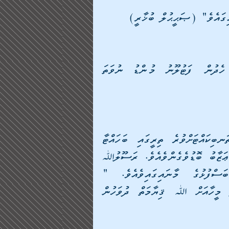
އިގައެވެ" (ޞަޙީޙުލް ބުޚާރީ)
(އިޒާރުގެ މާނައަކީ: (ފިރިހެނުން ލައިގެން ހުންނަ ހެދުން ފަޓުލޫނު މުންޑު ނުވަތަ 
ކިބުރުވެރިކަމާއެކުގައި މިފަދައިން އެމީހެއްގެ ފޭރާން ތަނބިކައްޓަށްވުރެ ތިރީގައި ބަހައްޓާ 
މީހާއަށް އެފަދަ ނިޔަތެއްނެތި ބަހައްޓާ މީހަކަށްވުރެ މާ ޢަޒާބު ބޮޑުވެގެންވެއެވެ. ރަސޫލުﷲ 
ޞައްލަﷲ ޢަލައިހި ވަސައްލަމަ ޙަދީޘްކުރެއްވި ބަސްފުޅުގެ މާނައިގައިވެއެވެ. " 
ކިބުރުވެރިކަމާއެކުގައި އެމީހެއްގެ ހެދުން ދަމަމުން ދާ މީހާއަށް ﷲ ޤިޔާމަތް ދުވަހުން 