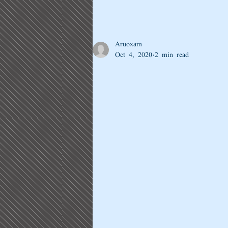
Aruoxam
Oct 4, 2020
2 min read