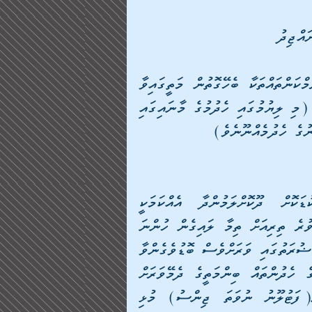
އްޖިދު
މީސްތަކުން ހަނދާންނައްތާލައި ފަރުވާކުޑަކުރަމުންދާ ޙަރާމްކަންތައްތަކާ ބެހޭގޮތުން މަތީގައިވާ 
ޞުރުޙީގެ ދަށުން ޝެއިޚު މުނައްޖިދު ލިޔުއްވާފައިވެއެވެ. (މި ލިޔުމުގައި ހެދުމުގެ މާނައިގައި 
ނުގެ ހެދުމެއްނޫނެވެ)
އެއްވެސްކަމަކަށް ނަހަދައި ބަޔެއްމީހުން ފަރުވާ ކުޑަކޮށް ދޫކޮށްލަމުންދާ އެއްކަމަކީ 
އިސްބާލުކުރުމެވެ. އެއިގެ މާނައަކީ ފައިގެ ތަނބިކައްޓަށްވުރެ ތިރިއަށް ތިމާ ލައިގެން ހުންނަ 
ހެދުން ބަހައްޓާ ބެހެއްޓުމެވެ. ނަމަވެސް މިއީ ﷲ ގެ ޙަޟުރަތުގައި ވަރަށްވެސް ބޮޑުވެގެންވާ 
ނުރައްކާތެރި މައްސަލައެކެވެ. ބަޔެއްމީހުން އެބައިމީހުންގެ ހެދުންތައް ބިންމަތީގެ ދެމޭވަރަށް 
ލާ އިރު އަނެއްބަޔަކު ތިމާ ލައިގެން ހުންނަ ހެދުން(ފަޓުލޫނު ނުވަތަ ޖިންސު) މުޅި 