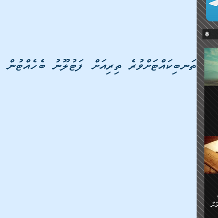
ތަނބިކައްޓަށްވުރެ ތިރިއަށް ފަޓުލޫނު ބެހެއްޓުން
ޔޭގެ
ް
ަށް
ަށް