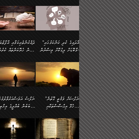
މައްޗަށް ސީދާވިހިނދު، ހެދުން
އެއީ (ޙަޤީޤަތުގައި) އެ
ޠަބީޢަތަށް އަސަރުކުރުން:
ދެން ކޮން އެއްޗެއްތޯއެވެ؟“
ނައްތާލައެވެ. އަނެއްކޮޅުން
🔅 ބަކްރު ބްނު ޢަބްދި ﷲ
ނަފްސަށް ހުށަހެޅިގެން އަ
ބޮނޑިކޮށްލައްވާފައި، އުޑާއި
ދެކަންތަކުގެ ދ
ވިދާޅުވިއެވެ: ”ރިވެތި ރަނގަޅު
އެމީހަކުގެ މޫނުމަތި ރީތިވެ
އަލްމުޒަނީ (108ހ)
އެކި ވައްތަރުގެ އިޙްސާސްތ
ދިމާލަށް އިސްތަށިފުޅު
އަދަބެކެވެ.“ ދެންނެވުނެވެ:
އެކަމަކު ވިސްނުން ކޮށި
ކިޔާދެއްވިއެވެ: ”އަހަރެން
ބާރުމިން ހުރި މިންވަރަކުނ
”އެކަން ނެތްނަމަ ދެން
ވެއްޖެނަމަ, އޭނާގެ ނަފްސ
އެއްފަހަރަކު ގެއިން
އިންސާނާގެ ޠަބީޢަތަށް
ކޮންކަމެއްތޯއެވެ؟“
އުނިކަމާހުރެ މޫނުމަތީގެ ހު
ނިކުމެގެންދަނިކޮށް އެއްޗެހި
އަސަރުކުރެއެވެ... ދެން
ވިދާޅުވިއެވެ: ”އޭނާ
ރީތިކަން ދާހުއްޓެވެ.
އުފުލުމުގެ މަސައްކަތްކުރާ މީހަކާ
އެއަށްފަހު އެ ޠަބީޢަތުން
”އާދައިގެ ކުދި ކަންކަމުގައި
މަޝްވަރާއަށް އަހާނޭ ރަނގަޅު
އެހެންކަމުން ވިސްނުންތެރ
ދިމާވިއެވެ. އޭނާގެ ސާމާނު އޭރު
ބުއްދިއަށް އަސަރުކުރެއެވެ.
މާބޮޑަށް ދިގުކޮށް ވިސްނުން:
ބިރުން ހެޔޮކަންތައް ކުރުނ
ޞާލިޙު އަޚެކެވެ.“
މީހާގެ އަތުގައި އެއްޗެއް
އުފުލަމުންދިޔައެވެ. އޭރު އޭނާ
މިއަސަރުކުރުމުގެ އަޞްލުގެ
ދެންނެވުނެވެ: ”އެގޮތަށް
ނެތަސް ކަންބޮޑުވެ
ދޫކޮށްލުމުގެ ބާބު ބަޔާންކުރުން:
ކިޔަމުންދިޔައެވެ: «الْحَمْدُ
ފެށުން އައި ގޮތަކީ:
އެކަމެއްގައި އެހާ ދިގުކޮށް
🌴 އިބްނުލް ޖައުޒީ
ނެތްނަމަ ދެން
ހިތާމަކުރުމެއް ނެތެވެ. އެހ
لِله، أسْتَغْفِرُ الله»
ޞައްޙަކޮށްވާ ޠަބީޢަތެއް
ވިސްނުން ޙައްޤުނުވާ
(597ހ) ވިދާޅުވިއެވެ:
ކޮންކަމެއްތޯއެވެ؟“
ބުއްދިވެރިޔާއަށް ތަނ
އެވެ. އެއަށްވުރެ އިތުރަށް
ބަދަލުކޮށްލާ ގޮތަށް އައި
ކަންކަމުގައި މާބޮޑަށް
”ދެއްކުންތެރިކަމާއި އާފާތްތ
ވިދާޅުވިއެވެ: ”ދިގުކޮށް
އެއްޗެއް ނުކިޔައެވެ. ދެން އޭނާ
ލޯބިވާކަހަލަ އިޙްސާސެކެވެ
ވިސްނުމަކީ ބައްޔެކެވެ.
ބިރުން ހެޔޮކަންތައް ކުރުނ
ވަކިތަނަކަށް ދިޔައެވެ. ދެން
ދެން އެ ޠަބީޢަތުން ބުއްދި
ފަހަރެއްގައި މިހެންވަނީ
ދޫކޮށްލުމުގެ ބާބު ބަޔާންކ
އޭނާގެ ބުރަކަށީގައި ހުރި
އަސަރުކުރީއެވެ. ޝަރީޢަތުގ
މުހިއްމު ކަންކަމާއި އަދި
ދަންނާށެވެ! މީސްތަކުންގެ
”ނަފްސަށް ވަޤުތީ ގޮތުން
ސާމާނުތައް ބަހައްޓަންދެން
ލޯބިވެވޭކަހަލަ އިޙްސާސްތަ
މުހިއްމު ނޫންކަންކަމާމެދުވެސް
ތެރޭގައި، ދެއްކުންތެރިއަކަށ
ހުށަހެޅޭ އިޙްސާސްތަކާއި
ސަބަބުން ބުއްދީގެ އިޚްތިޔ
އަހަރެން ހުރީމެވެ. ދެން
ގެނައުން މަނައެއް ނުކުރެއ
މާބޮޑަށް ސަމާލުވެގެން
ވެދާނޭކަމަށް ބިރުން ހެޔޮ
ބުނެފީމެވެ: "މި ނޫން އެއްޗެއް
މިސާލަކަށް ބެލުމުގެ ލައްޒަ
ޝުޢޫރުތައް:
ކުރާ އަސަރު.
ހުށިޔާރުވެގެން އުޅޭ ބައެއް
ޢަމަލުކުރުން ދޫކޮށްލާ
ނަފްސަށް ބައިވަރު ވަޤުތީ
ބައެއް ނަފްސުތަކުގެ
ކިޔަން ތިބާއަށް ރަނގަޅަށް ނ
އެކަމަކު ޝަރީޢަތުން އެއ
ނަފްސުތަކުގެ ސަބަބުން
މީހުންވެއެވެ. އެއީ ގޯހެކެވ
ޞިފަތަކާއި އިޙްސާސްތައް
ޠަބީޢަތުގައި
ބުއްދިއަށް ކުރާ
އަދި ޝައިޠާނާއަށް ވެވޭ
ލިބިގެންވެއެވެ. އެއީ
އަވަސްއަރުވާލުންވެއެވެ. ދ
އަސަރުންކަމުގައި ވެދާނެއެވެ.
އެއްބަސްވުމެކެވެ. އެކަމަކު
ނަފްސުގައި ހިފެހެއްޓިގެންވާ
ކުޑަ ވަޤުތުކޮޅެއްގެ ތެރޭގައ