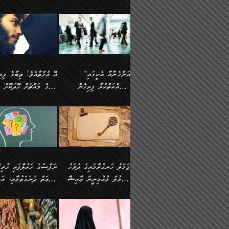
ޢުމަރު ވިދާޅުވިއެވެ:
އިންސާނާއަކީ ވަރަޢަވެރި
އަންހެނަކު ހޯދަން
ތެރެއިން މީހަކު
ނޭނގިހުރެވެސް ތިބާ އެކަމަށް
ދެން އޭގެ ޠަބީޢީ
އޭ އަޚާއެވެ! ތިބާއާ އެއްފަދަ
🌴 ހ
”އާނއެކެވެ. އަހަރެން
މީހެއްކަމުގައި މީހުންނަށް
ވަރުބަލިވެގެން އުޅެއެވެ.
އަތުޖެހިއްޖެނަމަ އެމީހަކު
ވެއްޓިފައި ވެދާނެއެވެ: 1-
މިންގަނޑަށްވުރެ އެޞިފަތަ
ފިރިހެނަކާ މެނުވީ ތިބާގެ
(217ހ) ކިޔާދެއްވިއެވެ
ދެފަހަރަކު ޙާޒިރުވީމެވެ. ދެން
ދައްކަންވެގެން، އަދި އޭނާ
ޞަލީބަށް އެރުވުމަށް
އާމްދަނީ ހޯދަން
ބޭރުވެއްޖެނަމަ, އެހިސާބުނ
ވިސްނުމާ އެއްގޮތްވެ
”އެއްފަހަރަކު އުޅުނު
އެއަށ
ﷲ ދެކެ ބިރުގަންނަ
މަސައްކަތްކުރުމާއި ވަޒީފާ
ބުއްދިއަށް އަސަރުކުރެއެވެ.
އަމުރުކުރަމުން ދިޔައެވެ.
އަންޑަރސްޓޭންޑު
ރަސްކަލަކު، ﷲ އަށް
އަދާކުރުމުގެ ދަރަޖަ ބޮޑުކޮށް
ޠަބީޢީ އާދައިގެ މިން ތެރޭގ
ނުވެވޭނެއެވެ. ދެންފަހެ
އީމާންވެއްޖެ މީހުންގެ ތެރ
މަތިކުރުމެވެ. ޚާއްޞަކޮށް
އެޞިފަތައް ހުރިނަމަ,
އަންހެނާއަށް ބަލާއިރު ތިޔަ
މީހަކު އަތުޖެހިއްޖެނަމަ އެ
”އަންހެނާއާ އެކީގައި
ޑޮކްޓަރީކަމާއި
އެޞިފަތަކަށް އަސަރުކުރުވާ
ދެމީހުންގެ ގުޅުމަކީ އެކަކު
ޞަލީބަށް އެރުވުމަށް
މަސައްކަތްކުރާ ފިރިހެން
ތިބާގެ މައްޗަށް ހޭދަކޮށް
އިންޖިނޭރުކަންފަދަ
އޭގެ މައްޗަށް ޙުކުމްކުރާ
އަނެކަކުގެ ވިސްނުން ފަހުމްވެ
އަމުރުކުރަމުން ދިޔައެވެ. ދ
ވަޒީފާތަކެވެ. އެހެނީ ވަޒީފާ
އެއްޗަކީ ބުއްދިކަމުގައިވެއެ
ވޯރކްމޭޓުންނާއި
ޚަރަދުކުރުމަކީ ޢައިބެއް ނޫނެވެ.
ދޭހަވުމަށްވުރެ މާ މަތީ
ﷲ އަށް އީމާންވާ މީހުންގ
ޅިޔަނުންނާއިމެދު ޙަދީޘްގައި
ހަމަ އެގޮތަށް ތިބާގެ ބައްޕ
އަދާކުރުމުގެ ދަރަޖަ ބޮޑުކޮށް
އެއީ ބުއްދީގައި ޢިލްމާއި،
ކްލާސްމޭޓުންނަކީ މަރެވެ.
ގުޅުމެކެވެ. އެއީ އެކަކު އަނެކަކު
ތެރެއިން މީހަކު ގެނެވި
އައިސްފައިވަނީ އެއީ މަރު
ތިބާގެ ފިރިހެން ދަރިފުޅުވ
މަތިކުރާ ޒުވާން އަންހެނާ
ފުރިހަމަކޮށްދޭ ގުޅުމެކެވެ.
ޞަލީބަށް އެރުވުމަށް
ކަމުގައިއެވެ. އައުލަވީ ޤިޔާސުން
ތިބާއަށް ޚަރަދުކޮށްދިނުން
އެހެންކަމުން، ތިބާގެ
އަމުރުކުރިހިނދު އޭނާއަށް
އެޙަދީޘްގައި: އަންހެނާ ވަޒީފާ
ޢައިބަކަށް ނުވެއެވެ. އެހުރ
ވިސްނުމާއި ޚިޔާލާ އެއްގޮތްވެ
ބުނެވުނެވެ: "ވަޞިއްޔަތެއ
އަދާކުރާ ތަނުގައި އުޅޭ،
އެންމެންވެސް މުދަލާއި ފަ
ވިސްނޭ އަންހެނަކު ހޯދަން
އޮތިއްޔާ ކުރާށެވެ." ދެން 
ފިރިހެނުން ހިމެނެއެވެ. އެއީ
އެއްކުރާ މަޤްޞަދެއްކަމުގައ
ޖަމަލު ހަނގުރާމައިގެ ދުވަހު
”ނަފްސުގެ
ތިބާއަށް ޙާޖަތެއް ނުވެއެވެ.
ބުނެފިއެވެ: "އަހަރެން
އެމީހުންގެ ވޯރކްމޭޓު އަންހެނާގެ
ބަލަނީ ތިބާއެވެ. އެގޮތުން
އުންމުލް މުއުމިނީން ޢާއިޝާ
ޠަބީޢަތް ދެނެގަތުމާއި، އަދ
ތިބާ ޙާޖަތް ޖެހިގެންވަނީ
ވަޞިއްޔަތް ކުރާނީ
ގާތަށް ވަދެއުޅުން ގިނަވެގެންވާ
ބައްޕަގެ ގާތުގައި: "ތިހާވަ
ތިބާގެ ވިސްނުމާއި ޚިޔާލާއެކު
ކޮންކަމަކަށްހެއްޔެވެ. އަހަރ
(57ހ)
ނަފްސުގެ އެދުންވެރިކަން
ފިރިހެނުންނެވެ. ފަހެ އެމީހުންނީ
ބުރަކޮށް މަސައްކަތްކޮށް
”އަންހެނުން ޖިހާދުކުރަން
ނަފްސުގެ ޠަބީޢަތުގެ ހުރި
ތިބާ ބަލައިގަންނަ އަންހެނަކު
ދުނިޔެއަށް ވެއްދުނީ އަހަރ
ނިކުމެވަޑައިގަންނަވަން
ބުއްދިން ވަޒަންކުރުމަށް އ
ޅިޔަނުންނަށްވުރެ އެތައް
ދާއޮހޮރުވަނީ ކީއްވެހޭ"
ޖެހޭނެކަމަށްވާނަމަ ﷲ ގެ
ޞިފަތަކަކީ ކޮބައިކަން
ހޯދުމެވެ. އެހެނ
ލަފައެއް ނެތިއެވެ. އެތަނު
ޤަޞްދުކުރެއްވިހިނދު އުންމުލް
ކުރާ އަސަރު:
ގޮތަކުން ނުރައްކާ ބޮޑު
އަހައިފިނަމަ އޭނާ ބުނާނީ
ރަސޫލާ صلى الله عليه
ނޭނގެނީސް، ނަފްސު
ބައެކެވެ. އެގޮތުން މަސައްކަތު
ތިމަންނާގެ ދަރިން
މުއުމިނީން އުންމު ސަލަމާ