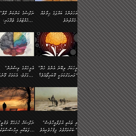
އުޅެގެން ﷲ ދެއްވި ނިޢުމަތް
ދެން މީނާ (އެމީހުންނާ
ސީދާވާނެއެވެ. އަނެއްކޮޅުން
އަންހެންދަރިން އެމީހަކަށް 
ގަޑުބަޑުކޮށް
އެކުގައި ރޭކުރާއިރު) އެމީ
ޖާހިލުމީހާ ދައްކާ ވާހަކަތައް،
1-ދެން އެކުދިން
އަހަރެންގެ ބައްޕަގެ ޙިމާރެއް
”ނަފްސުގެ ކަންކަން ރާވާ
ހުތުރުނުކުރާހުއްޓެވެ...
އެއްގޮތްވެއެވެ. ނުވަތަ އެމ
ބަލިވެފައިވާ ހަށިގަނޑެއް
އަދަބުވެރިކުރުވާ 2-އަދި
ގެއްލުނެވެ.
ބެލެހެއްޓުމުގެ ތެރޭގައި:
ބުއްދިއާއި ވިސްނުންތެރިކަން
ރޯދަ ހިފާއިރު މީނާވެސް
އެގޮތްމިގޮތްވާހެން ފުށޫއަރާ
އިތުރުކޮށްދޭނެ ކަމަކީ: އޭނާފަދަ
އެމީހުންނާއެކު ރޯދަހިފައެވެ
މަގުފުރެދިފައިވާ ބަޔަކުގެ
އިދިކީލަވާނެއެވެ. އަދި
އަދި އެކުދިންނަށް ހެޔޮކޮށް
🌱 ޖަޢުފަރު ބްނު މުޙައްމަދު
އެމީހުންގެ މަގުފުރެދުމާއި
(އެހެން ބުއްދިވެރިންނާ)
އެމީހުން
ކިބައިގައިވާ މޮޅެތި ރިވެތި
ބުއްދިވެރިޔާގެ ބަސްތައް އެއީ
ހިތައިފިނަމަ ފަހެ އެމީހަކަ
(148ހ) ކިޔާދެއްވިއެވެ:
އެމޮޅެތި ކަންކަމާ ގުޅުމެއް
ގާތްވުމާއި، އެއާ އިދިކޮޅު އިދ
ކިތަންމެ މަދު
ކަންކަމަށް ބަލާ ވިސްނުން
ސުވަރުގެއެވެ." 📖 ސުނ
”އަހަރެންގެ ބައްޕަގެ ޙިމާރެއް
ނުވެއެވެ. އެހެނީ ނަފްސަކ
ބަސްތަކެއްވިޔަސް އޭގެ ޤަދަރު
އަބީ ދާވޫދު 📖 ފަހެ ތިބާ
ނުކުރުންވެއެވެ.
ގެއްލުނެވެ. ދެން ބައްޕަ
ވަޒަންހަމަވާ އެއްޗެއް ނޫނ
ބޮޑުވެގެންވެއެވެ. އެއީ
އަންހެން ދަރިން
ވިދާޅުވިއެވެ: ”ﷲ ތަޢާލާ
ނަފްސު ކަންކަން
ފާފަވެރިޔާގެ ކުރިމަތިލުން
ކައިވެނިކުރުވުމުގައި
އަހަރެންނަށް އޭތި އަނބުރާ
މަސްހުނިކޮށްލައެވެ. އެގޮތު
”މީހަކަށް ލިބޭނެ އެންމެ ހެޔޮ
”އެމީހެއްގެ ވިސްނުން
ކިތަންމެ ކުޑަކަމެއްވިޔަސް އޭގެ
ފަރުވާކުޑަކޮށް، ޢާއިލާއެއް
ރައްދުކުރައްވައިފިނަމަ ފަހެ
މީހަކު ބުރު ސޫރަ ރީތި
މުޞީބާތް ބޮޑުވެގެންވާ ގޮތަށެވެ.
ރަނގަޅުކަމަކީ ކޮބައިތޯއެވެ؟“
ރަނގަޅުވެ، އެކަމަކު މޫނުމަ
ބިނާކޮށް ކައިވެންޏެއް
އެކަލާނގެ ރުއްސަވާނޭ ޙަމްދުގެ
ފުރިހަމަ، މުދާތައް ތަނަވަ
އަދި ބުއްދިވެރިކަމުގެ ތެރޭގައި:
ޤާއިމުކުރުން ދޫކޮށްފައި
ސޫރަ ހުތުރުވެއްޖެ މީހާ,
ބަސްތަކަކުން އަހަރެން
އެކަމަކު އެއާއެކު ޢަޤީދާއާއ
🪨 އިބްނުލް މުބާރަކު
☘️ އިބްނު ޙިއްބާނު
އެއްވެސް ކަ
ކިޔެވުމާއި އެހެން
އެކަލާނގެއަށް
ފިކުރު ފުރެދިގެންވާ މީހަކަށ
(181ހ) އަށް ދެންނެވުނެވެ:
(354ހ) ވިދާޅުވިއެވެ:
މަޤްޞަދުތަކުގައި އެކުދިން
ޙަމްދުކުރާހުށީމެވެ.“ ދެން މާ
ވެދާނެއެވެ. ދެން މިފަދަ
”މީހަކަށް ލިބޭނެ އެންމެ ހެޔޮ
”އެމީހެއްގެ ވިސްނުން
މަޝްޣޫލުކުރުވުމާމެދު ތިބާ
ގިނައިރެއް ނުވެ އޭގެ
މީހަކުގެ ރީތިކަމާއި އޭނާގެ
ރަނގަޅުކަމަކީ ކޮބައިތޯއެވެ؟“
ރަނގަޅުވެ، އެކަމަކު މޫނުމަ
ނަމަނަމަ ސަމާލުވެ
އަސްދާނުގޮނޑިއާއި ލަގަނާއި
މޮޅެތި ތަކެއްޗަށްޓަކައި ބެލ
ވިދާޅުވިއެވެ: ”އޭނާގެ
ސޫރަ ހުތުރުވެއްޖެ މީހާ, ފ
އެކީގައި އޭތި ގެނެވުނެވެ. ދެން
އޭނާގެ ޢަޤީދާއާއި ޤަބޫލުކު
ކިބައިގައިވާ ފުރާ ފުރިހަމަ
އޭނާގެ ނަފްސުގެ (ބުއްދިއ
"މި ތަކެތި އުފުލާމީހާވެސް
”ނަފްސަށް ހުށ
އެކަލޭގެފާނު އެއަށް
ގޮތްތަކާއި ފިކުރުވެސް ނަ
ބުއްދިއެވެ.“ ދެންނެވުނެވެ:
ވިސްނުމުގެ) ހެޔޮކަމުން އ
ބަކުރަށްވުރެ ފިޤުހުވެރިއެވެ."
ޞިފަތަކާއި އިޙްސާސްތަކު
ސަވާރުވިއެވެ. އަދި އޭގެ
ރަނގަޅުކޮށް ޖަރީކޮށްދޭ ކަމ
”އެގޮތަށް ލިބިގެންނުވިނަމަ
މޫނުގެ ހުތުރުކަން ހަނދާނ