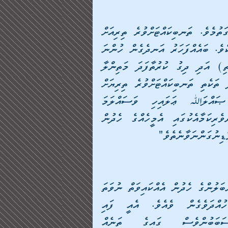
ސަބަބަކީ އޭނާ ދެ ޙަރާމް ކަންތަކަށް އެއްފަހަރާ އަރައިގަތުމެވެ. ތަނބިކައްޓަށްވުރެ ތިރިއަށް 
އަންނަ އެއްވެސްއެއްޗެއް ފިރިހެނުން ލުމަކީ ޙަރާމް ކަމެކެވެ. ބައެއްފަހަރު އަނދެގެން ހުންނަ 
ތަކެއްޗާއި (ފަޓުލޫނާއި މުންޑާއި އަދިވެސް އެނޫންތަކެތި) އަދި ދިގު ކުރުތާފަދަ މަތިންލާ 
ހެދުން ނުވަތަ ބޮލުގައި އޮޅާފައި އޮންނަ ފޮތިގަނޑުފަދަ ތަކެތި ތަނބިކައްޓަށްވުރެ ތިރިޔަށް 
އައުންވަންނާނީ މިބައިގެ ތެރެއަށެވެ. ރަސޫލުﷲ ޞައްލަﷲ ޢަލައިހި ވަސައްލަމަ 
ޙަދީޘްކުރެއްވި ބަސްފުޅުގެ މާނައިގައިވެއެވެ. " ކިބުރުވެރިކަމާއެކުގައި އެމީހެއްގެ ހެދުން 
ިނުގަންނަވާނެތެވެ"
އަދި ހަމައެޔާއެކުގައި އަންހެންކަނބަލުންނަށް ވަނީ އެކަނބަލުންގެ ހެދުން އެއްކައިވަތް ނުވަތަ 
ދެކައިވަތަށް ފައިގެ ދަށަށް ދިގުކޮށް ބެހެއްޓުން ހުއްދަވެގެން ވެއެވެ. އެއީ ފައި 
ނިވައިކުރުމަށާއި އަދި އެނޫން ކަމެއްގެ ސަބަބުންވެސް ގައިގެ ތަނެއް 