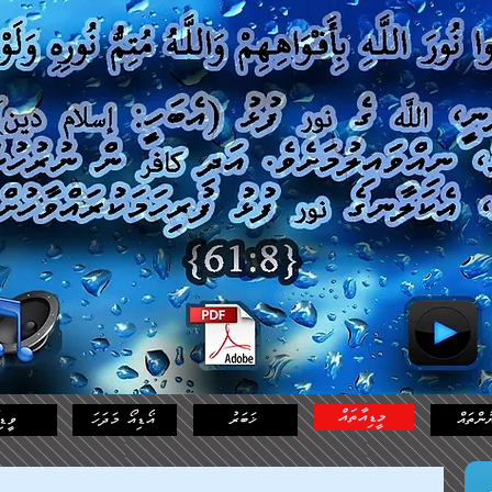
މީޑިއާތައް
ުންތައް
ޚަބަރު
އޯޑިއޯ މަދަހަ
ވީޑި