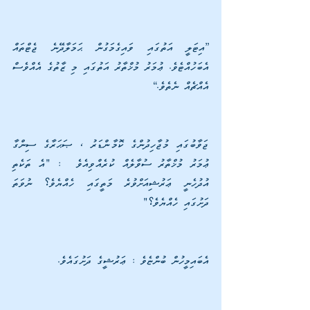
”އިޓަލީ އަތުގައި ވައިގެމަގުން ޙަމަލާދޭނެ ޖެޓްތައް 
އެބަހުއްޓެވެ. ޢުމަރު މުޚްތާރު އަތުގައި މި ޒާތުގެ އެއްވެސް 
އެއްޗެއް ނެތެވެ.“
ޖަވާބުގައި މުޖާހިދުންގެ ކޮމާންޑަރު ، ޞަޙަރާގެ ސިންގާ 
ޢުމަރު މުޚްތާރު ސުވާލެއް ކުރެއްވިއެވެ  : "އެ ތަކެތި 
އުދުހެނީ ޢަރުޝިއަށްވުރެ މަތީގައި ހެއްޔެވެ؟ ނުވަތަ 
ދަށުގައި ހެއްޔެވެ؟"
އެބައިމީހުން ބުންޏެވެ : ޢަރުޝީގެ ދަށުގައެވެ. 