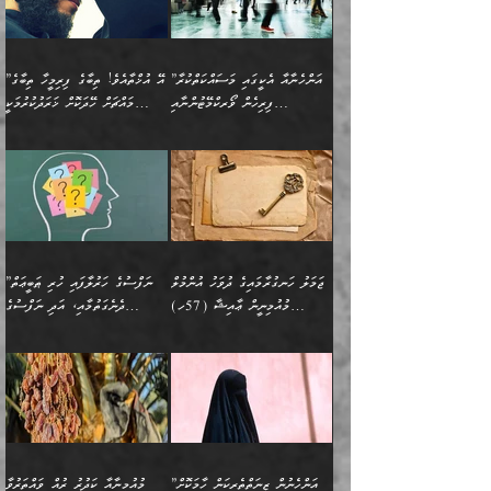
”އާނއެކެވެ. އަހަރެން
މީހެއްކަމުގައި މީހުންނަށް
އަންޑަރސްޓޭންޑު
ރަސްކަލަކު، ﷲ އަށް
ހޯދަން މަސައްކަތްކުރުމާއި
ބޭރުވެއްޖެނަމަ, އެހިސާބުން
ދެފަހަރަކު ޙާޒިރުވީމެވެ. ދެން
ދައްކަންވެގެން، އަދި އޭނާއަކީ
ނުވެވޭނެއެވެ. ދެންފަހެ
އީމާންވެއްޖެ މީހުންގެ ތެރެއިން
ވަޒީފާ އަދާކުރުމުގެ ދަރަޖަ
ބުއްދިއަށް އަސަރުކުރެއެވެ.
އެއަށ
ﷲ ދެކެ ބިރުގަންނަ
އަންހެނާއަށް ބަލާއިރު ތިޔަ
މީހަކު އަތުޖެހިއްޖެނަމަ
ބޮޑުކޮށް މަތިކުރުމެވެ.
ޠަބީޢީ އާދައިގެ މިން ތެރޭގައި
”އަންހެނާއާ އެކީގައި މަސައްކަތްކުރާ
”އޭ އުޚްތާއެވެ! ތިބާގެ ފިރިމީހާ ތިބާގެ
ދެމީހުންގެ ގުޅުމަކީ އެކަކު
އެމީހަކު ޞަލީބަށް އެރުވުމަށް
ޚާއްޞަކޮށް ޑޮކްޓަރީކަމާއި
އެޞިފަތައް ހުރިނަމަ,
ފިރިހެން ވޯރކްމޭޓުންނާއި
މައްޗަށް ހޭދަކޮށް ޚަރަދުކުރުމަކީ
އަނެކަކުގެ ވިސްނުން ފަހުމްވެ
އަމުރުކުރަމުން ދިޔައެވެ. ދެން
އިންޖިނޭރުކަންފަދަ
އެޞިފަތަކަށް އަސަރުކުރުވާ،
ކްލާސްމޭޓުންނަކީ މަރެވެ.
ޢައިބެއް ނޫނެވެ.
ޅިޔަނުންނާއިމެދު ޙަދީޘްގައި
ހަމަ އެގޮތަށް ތިބާގެ
ދޭހަވުމަށްވުރެ މާ މަތީ
ﷲ އަށް އީމާންވާ މީހުންގެ
ވަޒީފާތަކެވެ. އެހެނީ ވަޒީފާ
އޭގެ މައްޗަށް ޙުކުމްކުރާ
އައިސްފައިވަނީ އެއީ މަރު
ބައްޕައާއި، ތިބާގެ ފިރިހެން
ގުޅުމެކެވެ. އެއީ އެކަކު
ތެރެއިން މީހަކު ގެނެވި
އަދާކުރުމުގެ ދަރަޖަ ބޮޑުކޮށް
އެއްޗަކީ ބުއްދިކަމުގައިވެއެވެ.
ކަމުގައިއެވެ. އައުލަވީ
ދަރިފުޅުވެސް ތިބާއަށް
އަނެކަކު ފުރިހަމަކޮށްދޭ
ޞަލީބަށް އެރުވުމަށް
މަތިކުރާ ޒުވާން އަންހެނާ
އެއީ ބުއްދީގައި ޢިލްމާއި،
ޤިޔާސުން އެޙަދީޘްގައި:
ޚަރަދުކޮށްދިނުން ޢައިބަކަށް
ގުޅުމެކެވެ. އެހެންކަމުން،
އަމުރުކުރިހިނދު އޭނާއަށް
ތަޖ
އަންހެނާ ވަޒީފާ އަދާކުރާ
ނުވެއެވެ. އެހުރިހާ
ތިބާގެ ވިސްނުމާއި ޚިޔާލާ
ބުނެވުނެވެ: "ވަޞިއްޔަތެއް
ތަނުގައި އުޅޭ، ފިރިހެނުން
އެންމެންވެސް މުދަލާއި ފައިސާ
އެއްގޮތްވެ ވިސްނޭ އަންހެނަކު
އޮތިއްޔާ ކުރާށެވެ." ދެން އޭނާ
ޖަމަލު ހަނގުރާމައިގެ ދުވަހު އުންމުލް
”ނަފްސުގެ ހަރުލާފައި ހުރި ޠަބީޢަތް
ހިމެނެއެވެ. އެއީ އެމީހުންގެ
އެއްކުރާ މަޤްޞަދެއްކަމުގައި
ހޯދަން ތިބާއަށް ޙާޖަތެއް
ބުނެފިއެވެ: "އަހަރެން
މުއުމިނީން ޢާއިޝާ (57ހ)
ދެނެގަތުމާއި، އަދި ނަފްސުގެ
ވޯރކްމޭޓު އަންހެނާގެ ގާތަށް
ބަލަނީ ތިބާއެވެ. އެގޮތުން
ނުވެއެވެ. ތިބާ ޙާޖަތް
ވަޞިއްޔަތް ކުރާނީ
ނިކުމެވަޑައިގަންނަވަން
އެދުންވެރިކަން ބުއްދިން ވަޒަންކުރުމަށް
”އަންހެނުން ޖިހާދުކުރަން
ނަފްސުގެ ޠަބީޢަތުގެ ހުރި
ވަދެއުޅުން ގިނަވެގެންވާ
ބައްޕަގެ ގާތުގައި: "ތިހާވަރަށް
ޤަޞްދުކުރެއްވިހިނދު އުންމުލް
އެއިން ކުރާ އަސަރު:
ޖެހިގެންވަނީ ތިބާގެ
ކޮންކަމަކަށްހެއްޔެވެ. އަހަރެން
ޖެހޭނެކަމަށްވާނަމަ ﷲ ގެ
ޞިފަތަކަކީ ކޮބައިކަން
ފިރިހެނުންނެވެ. ފަހެ އެމީހުންނީ
ބުރަކޮށް މަސައްކަތްކޮށް
މުއުމިނީން އުންމު ސަލަމާ (61ހ)
ވިސްނުމާއި ޚިޔާލާއެކު ތިބާ
ދުނިޔެއަށް ވެއްދުނީ އަހަރެންގެ
ރަސޫލާ صلى الله عليه
ނޭނގެނީސް، ނަފްސު
އެކަމަނާއަށް ލިޔުއްވިކަމަށް
ޅިޔަނުންނަށްވުރެ އެތައް
ދާއޮހޮރުވަނީ ކީއްވެހޭ"
ބަލައިގަންނަ އަންހެނަކު
ލަފައެއް ނެތިއެވެ. އެތަނުގ
وسلم ކަމަނާއަށް އެކަމަށް
ޝަހުވަތްތައް ނަގައިގަންނަ
ރިވާކުރެވެއެވެ:
ގޮތަކުން ނުރައްކާ ބޮޑު
އަހައިފިނަމަ އޭނާ ބުނާނީ
ހޯދުމެވެ. އެހެނ
ޢަހްދު ހިއްޕެވީހެވެ. ކަމަނާ
ގޮތް ވަޒަންކުރަން ބުއްދިއަށް
ބައެކެވެ. އެގޮތުން މަސައްކަތު
ތިމަންނާގެ ދަރިން
(ރަނގަޅު ސީދާ ގޮތުން)
ކުޅަދާނަނުވެއެވެ.
މާހައުލުގައި އުޅޭ ފިރިހެނުން،
އުފާކޮށްދިނުމަށެވެ. ފިރިމިހާގެ
”އަންހެނުން ޒީނަތްތެރިކަން ހާމަކޮށް
މުއުމިނާއާ ކަދުރު ރުއް ވައްތަރުވާ