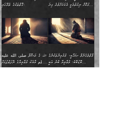
ފޭވެއްޖެއެވެ! ފޭވެއްޖެއެވެ!
ނަފްސުތަކުގައިވާ ކޮންމެ
ޅިޔަނުންނާ އެކި ގޮތްގޮތުން
ގާތުން އެހެން އަހައިފިނަމަ
ފާޅުކޮށް ނިކުތުމަކީ އެކަކަށްވުރެ ގިނަ
ގޮތްތަކުގެ ތެރޭގައި:
ރަށްތަކަށް ދަތުރުފަތުރުކޮށް،
ޠަބީޢަތަކުންވެސް، އެތައް
އެއްގޮތްވެ، އަދި އެހެން
ބުނާނީ ތިމަންނާގެ
މީހުން އޭގައި ހިއްސާވާ ފާފައެކެވެ.
ތިބާގެ އަންހެން ދަރިފުޅު
🌴 ﷲ ތަޢާލާ
ކުރިއަށް ނިކުމެއުޅުން
ބައިވަރު ޝަހުވަތްތައް
ގޮތްތަކުން ނުރައްކާ
އަނބިމީހާއާއި ޢާއިލާގެ
ޢައުރަނިވާނުކޮށް، ނުވަތަ
ވަޙީކުރެއްވިއެވެ: ( أَلَمۡ
އެކަލޭގެފާނު ކަމަނާއަށް
އެނަފްސު ބަލައިގަންނަ ގޮތަށް
އިތުރުވެއެވެ. އެ ދެމީހުންގެ
ބޭނުންތައް ފުއްދާ
ޒީނަތް ހާމަކޮށްގެން
تَرَ كَیۡفَ ضَرَبَ
ނަހީކުރެއްވިކަމެއް
އަސަރުކުރެއެވެ. އެގޮތުން
މެދުގައި އެއ
ޚަރަދުކުރުމަށެވެ. އަދި ފިރިހެން
ނިކުންނަހިނދު އޭގެ
ٱللَّهُ مَثَلࣰا كَلِمَةࣰ
ނޭނގޭހެއްޔެވެ!؟ ފަހެ ދީނުގެ
ނަފްސަކީ މަތިވެ
ދަރިފުޅު
ހިއްސާއެއް ތިބާއަށްވެއެވެ.
طَیِّبَةࣰ كَشَجَرَةࣲ
ތަނބު އަރިއަޅައިފިނަމަ
ބޮޑުވެގަންނަން ބޭނުންވާ
އަދި ފިތުނަވެރިވާ ކޮންމެ
طَیِّبَةٍ أَصۡلُهَا ثَابِتࣱ
އަންހެނުން މެދުވެރިކޮށް އެ
ނަފްސެއްނަމަ؛
މާތްވެގެންވާ ޞަޙާބީ، މުއުމިންތަކުންގެ
ﷲ ގެ ރަސޫލާ صلى الله عليه
ޒުވާނެއް، އަދި އެއަންހެނާއާ
وَفَرۡعُهَا فِی
ޘާބިތެއް ނުކުރެވޭނެއެވެ! އަދި
މީސްތަކުންގެ މަދަޙަ ތަޢުރީފު
ބޮޑުބޭބެ: މުޢާވިޔާ ބްނު އަބީ
وسلم އާއެކު މުޢާވިޔާގެ ނޭފަތްޕުޅަށް
ދިމާލަށް ބެލުން އަމާޒުކުރާ
ٱلسَّمَاۤءِ ) (إبراهيم
އޭގައި ބާގަނޑެއް ހެދިއްޖެނަމަ
ބަލައިގަތުން މަދުކުރަން
ސުފްޔާނު (60ހ):
ވަތް ހިރަފުސް ވެލިކޮޅެއްވެސް ޢުމަރު
ﷲ ގެ ރަސޫލާ صلى الله
💧އިބްނުލް މުބާރަކު
ކޮންމެ ޒުވާނެއްގެ ފާފަ، އެ
: ٢٤) "اللّه ހެޔޮ ރަނގަޅު
ބްނު ޢަބްދުލް ޢަޒީޒަށްވުރެ ހެޔޮވެ
އަންހެނުންނަކަށް އެ ފޫބައްދާ
ޖެހެއެވެ. އެއީ އެ ޠަބީޢަތާއެކު
عليه وسلم ގެ
(181ހ) އާ
ހިއްސާގައި ހިމެނެއެވެ. އެހެނީ
ކަލިމައެއްގެ މިސާލު، ހެޔޮ
މާތްވެގެންވެއެވެ!“
އިޞްލާޙެއް ނުކުރެވޭނެއެވެ!
މަދަޙަޘަނާ ލިބުމުން؛
ޞަޙާބީންނާމެދު
އެސުވާލުކުރެވުމުން
އެއީ ތިބާގެ އަންހެން
ރަނގަޅު ގަހެއް ފަދައިން
އަންހެނުންގެ ޖިހާދަ
ހެއްލުންތެރިކަމާއި، ބޮޑާކަމާއި،
އަހުލުއްސުންނާގެ ޢަޤީދާއާ
ވިދާޅުވިއެވެ: ”ﷲ ގެ ރަސޫލާ
ދަރިފުޅެވެ. އަދި އެދަރިފުޅު
ޖައްސަވަނީ ކޮންފަދައަކުންކަން
ނަފްސުގެ ޢައިބުތައް ހަނދާނ
ޚިލާފުވުމުގެ ކޮޅުމަތި، އަދި
صلى الله عليه وسلم
ނިވާކޮށް ފަރުދާކުރަން
ތިބާއަށް ނުފެނޭހެއްޔެވެ؟
އެތެރޭގައި ފޮރުވައިގެން އޮތް
އާއެކު މުޢާވިޔާގެ ނޭފަތްޕުޅަށް
ތިބާއަށްވަނީ
އެގަހުގެ މައިގަނޑާއި ބުޑު
އަހަރެން ދެރަވެ ހިތާމަކުރެވޭ ކަމެއް
މީސްތަކުން ޢިލްމުގައިވަނީ އެކި
ނުބައި ފާސިދު ޢަޤީދާ ފާޅުވަނީ
ވަތް ހިރަފުސް ވެލިކޮޅެއްވެސް
އަމުރުވެވިގެންނެވެ. ތިބާ
ރަނގަޅަށް ބިމުގައި ހަރުލާ
އެބަ ދިމާވެއެވެ.
ދަރަޖައާއި ފަންތީގައިއެވެ.
މާތްވެގެންވާ ޞަޙާބީ މުޢާވިޔާ
ޢުމަރު ބްނު ޢަބްދުލް
އެހެން ކަންތައް ނުކޮށްފިނަމަ
ސާބިތުވެފައިވެއެވެ. އަދި
🍁 ޢަބްދުއް ރަޙްމާނު ބްނު
🌾އިމާމް އައްޝާފިޢީ
ބްނު އަބީ ސުފްޔާނަށް
ޢަޒީޒަށްވުރެ ހެޔޮވެ
ތިބާ ފާފަވެރިވާނެއެވެ. އަދި
އެގަހުގެ ގޮފިތައް މައްޗަށް
ޒައިދު ބްނު އަސްލަމް
(204ހ) ވިދާޅުވިއެވެ: