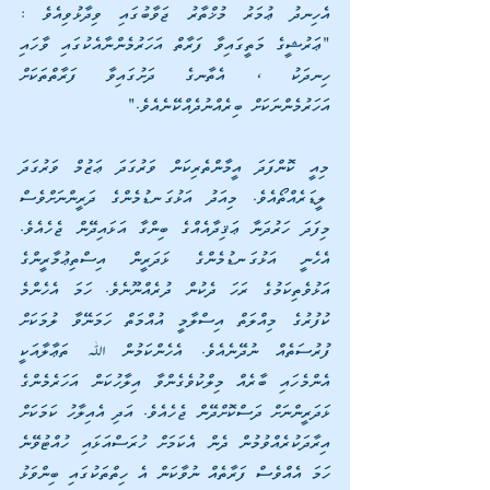
އެހިނދު ޢުމަރު މުޚްތާރު ޖަވާބުގައި ވިދާޅުވިއެވެ : 
"ޢަރުޝީގެ މަތީގައިވާ ފަރާތް އަހަރުމެންނާއެކުގައި ވާހައި 
ހިނދަކު ، އެތާނގެ ދަށުގައިވާ ފަރާތްތަކަށް 
އަހަރުމެންނަކަށް ބިރެއްނުދެއްކޭނެއެވެ."
މިއީ ކޮންފަދަ އީމާންތެރިކަން ވަރުގަދަ ޢަޒުމް ވަރުގަދަ 
ލީޑަރެއްތޯއެވެ. މިއަދު އަޅުގަނޑުމެންގެ ދަރީންނަށްވެސް 
މިފަދަ ހަރުދަނާ ޢަޤިދާއެއްގެ ބިންގާ އަޅައިދޭން ޖެހެއެވެ. 
އެހެނީ އަޅުގަނޑުމެންގެ ޅަދަރީން އިސްތިޢުމާރީންގެ 
އަޅުވެތިކަމުގެ ރަހަ ދެކުން ދުރެއްނޫނެވެ. ހަމަ އެހެންމެ 
ކުފުރުގެ މިއްލަތް އިސްލާމީ އުއްމަތް ހަމަނޭވާ ލުމަކަށް 
ފުރުސަތެއް ނުދޭނެއެވެ. އެހެންކަމުން ﷲ ތަޢާލާއަކީ 
އެންމެހައި ބާރެއް މިލްކުވެގެންވާ އިލާހުކަން އަހަރެމެންގެ 
ޅަދަރީންނަށް ދަސްކޮށްދޭން ޖެހެއެވެ. އަދި އެއިލާހު ކަމަކަށް 
އިރާދަކުރެއްވުމުން ދެން އެކަމަށް ހުރަސްއަޅައި ހުއްޓުވޭނެ 
ހަމަ އެއްވެސް ފަރާތެއް ނުވާކަން އެ ހިތްތަކުގައި ބިންވަޅު 