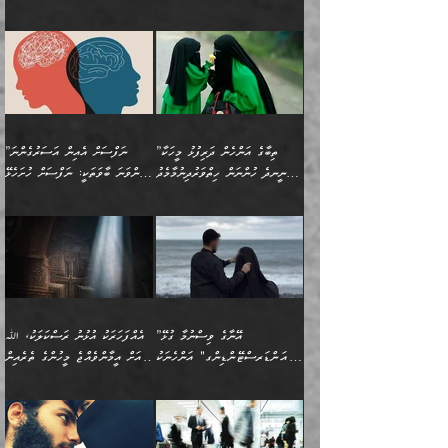
ކަންކަމެވެ. މިސާލަކަށް:
ބޭނުންވެއެވެ. ދެން ނަފްސަށް
ޙައްޤުވާ ކަންކަން
ހެޔޮކަންތައް ބެހިގެންދަނީ:
ޙުއްޖަތްތަކާއި ވިސްނުންތައް
އެނގިގެންވުމަށް ނުރުހުންވުމާއި،
އަބޫ ޢުމަރު އަޙްމަދު ބްނު
🌴 އިބްނުލް ޖައުޒީ
ހިތާމަޔާއި އުފަލާއި،
އޭގެ އަވަސްއަރުވާލުމާއި،
ބޭނުންކޮށްގެން ދީނުގެ ކަންކަމުގައި
މީސްތަކުން އޭނާ ނުބައިކޮށްފައި
ފުރިހަމަކުރުން މަނާކުރާ
🔹ސީދާ އެކަމުގައި
މުޙައްމަދު އަލްމާލިކީ
(597ހ) ވިދާޅުވިއެވެ:
ކަންބޮޑުވުމާއި
އަނެއްކޮޅުން ބުއްދި
ވާހަކަދައްކާ މީހުންގެ) މަޖްލިސްތަކަށް
އެއްޗެހިކިޔުމަށް ނުރުހުންވުން
ކަމެއްކަމުގައި:
(ދުނިޔަވީ) ލައްޒަތެއް ނެތް
(429ހ)، ބަޣުދާދުން
”ކުރެވޭ ފާފަތައް ފޮރުވުމާއި،
ޙާޒިރުވިންހެއްޔެވެ؟“
ހުއްދަވެގެންވާކަން ބަޔާންކުރުން:
ހިތްފަސޭހަވުމާއި،
މަޝްޣޫލުކޮށްލާފަދަ އެހެރަ
ރައްކާތެރިކަމުގެ ފިޔަވަޅުތައް
ކަންކަމެވެ. މިސާލަކަށް
ޤައިރަވާނުގެ ރަށަށް އައިހިނދު
ފާފަކުރާ މީހެއްކަން
ބިރުވެރިކަމާއި އަމާންކަމުގެ
އިޙްސާސްތަކާއި ޝުޢޫރުތައް
އެޅުމާއި، ދިމާވެދާނޭ ގޮތ
ނަމާދާއި، ރޯދައާއި، ޙައްޖާއި،
އަބޫ މުޙައްމަދު އިބްނު އަބީ
މީސްތަކުންނަށް
އިޙްސާސާއި، މޮޅިވެރިކަމާއި
ޖަމަޢަވެއްޖެނަމަ, އެހިނދުން
ހަ
ޒައިދު އަލްޤައިރަވާނީ
އެނގިގެންވުމަށް
ހިތްހަމަޖެހުމާއި އެނޫންވެސް
ނުބައި ރައުޔު، އަދި ފަހުން
”ތިބާގެ އަންހެން ދަރިފުޅު މީހަކާ
”ނަފްސަށް އެއިން އަސަރުގެންނަ
(386ހ) އެކަލޭގެފާނާ
ނުރުހުންވުމާއި، މީސްތަކުން
ގިނަ ކަންކަމެވެ. މި
ހިތާމަކުރާނޭ ކަންކަން ބުއްދިން
ނީނދެ ހުންނަން ހިތްވަރުދިނުމާމެދު
ތިންވަނަ ބާވަތަކީ: ނަފްސަށް ހުށަހެޅޭ
ވާހަކަދައްކަވަމުން
އޭނާ ނުބައިކޮށްފައި
ޞިފަތަކުން ކަމެއް ނަފްސުގައި
އިޚްތިޔާރުކުރެއެވެ. އަދި
ތިބާ ހުށިޔާރުވެ ޚަބަރުދާރުވާށެވެ!
ކަންކަމެވެ. (ޝުޢޫރުތަކާއި
އެގޮތަށް ތިމަންނާ ހިތްވަރުދެނީ
އެގޮތުން ނަފްސުގެ
އެއްސެވިއެވެ: ”ތިބާ ޢިލްމުލް
އެއްޗެހިކިޔުމަށް ނުރުހުންވުން
އިޙްސާސްތަކެވެ.)
އަބަދުމެ ހަރުލައިގެން
ފަހަރެއްގައި އެފަދަ ބުއްދިއެއް
ކިހިނެއްހެއްޔެވެ؟ އެކަމަށް
ޠަބީޢަތުގައި ލޯބިވުމާއި
ކަލާމްގެ އަހުލުވެރިންގެ
ހުއްދަވެގެންވާކަން
ދާއިމަކަށް ނުހުރެއެވެ. އެކަމަކު
ބަލިކަށިވެ ގަމާރުވެ
ހިތްވަރުދޭން ބޭނުންކުރާ
ނުރުހުންވުމާއި، އުފާވުމާއި
(ޤުރްއާނާއި ސުންނަތް ދޫކޮށް
ބަޔާންކުރުން: ކުރެވޭ ނުބައި
އެކަންކަން ލައިގަނެފައި
ކޮސްވެގެންވާ ކަމަށް ތުހުމަތުވެ
ފެތުރިގެންވާ ފަސް ގޮތެއް
ދެރަވުންވެއެވެ. މިއީ
ބުއްދީގެ ޙުއްޖަތްތަކާއި
ކަންތައް ފޮރުވާ
އަނެއްކާ ފިލ
އަހަރެން ތިބާއަށް ކިޔާދޭނަމެވެ.
ނަފްސުތަކުގައިވާ ޠަބީޢީ
ވިސްނުންތައް ބޭނުންކޮށްގެން
ވަންހަނާކުރުމަކީ
ތިބާގެ އަންހެން ދަރިފުޅަށް
ޞިފަތަކެކެވެ. ނަމަވެސް
ދީނުގެ ކަންކަމުގައި
ދެއްކުންތެރިކަމެއްކަމުގައި
”އޭނާގެ ވިސްނުމާ ގުޅޭ
އެއްފަހަރަކު އުޅުނު ރަސްކަލަކު، ﷲ
އަދި އެކުއްޖާގެ
އެކަންކަން އިންސާނާއަށް
ވާހަކަދައްކާ މީހުންގެ)
ހީކުރާ މީހަކު ހީކޮށްފާނެއެވެ.
"އަންޑަރސްޓޭންޑިންގ" އަންހެނަކު
އަށް އީމާންވެއްޖެ މީހުންގެ ތެރެއިން
މުސްތަޤްބަލަށް އެކަމުގެ
ޖެހޭހިނދު އެއީ ވަޤުތީ ގޮތުން
މަޖްލިސްތަކަށް
އެކަންވަނީ އެހެންނެއް ނޫނެވެ.
ހޯދަން ވަރުބަލިވެގެން އުޅެއެވެ.
މީހަކު އަތުޖެހިއްޖެނަމަ އެމީހަކު
އޭ އަޚާއެވެ! ތިބާއާ އެއްފަދަ
🌴 ހިޝާމު ބްނު އިސްމާޢީލު
ނުރައްކާ ނޭނގިހުރެވެސް ތިބާ
ހުށަހެޅޭ ޞިފަތަކަކަށްވެއެވެ.
ޞަލީބަށް އެރުވުމަށް އަމުރުކުރަމުން
ޙާޒިރުވިންހެއްޔެވެ؟“ އަބޫ
މަނާވެގެންވާކަމަކީ
ފިރިހެނަކާ މެނުވީ ތިބާގެ
(217ހ) ކިޔާދެއްވިއެވެ:
އެކަމަށް ވެއްޓިފައި
ދެން އޭގެ ޠަބީޢީ
ދިޔައެވެ.
ޢުމަރު ވިދާޅުވިއެވެ:
އިންސާނާއަކީ ވަރަޢަވެރި
ވިސްނުމާ އެއްގޮތްވެ
”އެއްފަހަރަކު އުޅުނު
ވެދާނެއެވެ: 1- އާމްދަނީ
މިންގަނޑަށްވުރެ އެޞިފަތައް