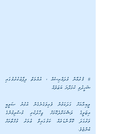
# ޤުރުއާން މުދައްރިސެއް ، އުއްމަތް ދިފާޢުކުރުމުގައި 
ޝަހީދުވި ކުޅަދާނަ ބަޠަލެއް
ލީބިޔާއަށް ގަދަކަމުން ވެރިވަގެނެގެން އުޅުނު ޞަލީބީ 
އިޓަލީގެ ލަޝްކަރާދެކޮޅަށް ޖިހާދުކުރި މުސްލިމުންގެ 
ވަރުގަދަ ކޮމާންޑަރެއް ކަމުގައިވާ ޢުމަރު މުޚްތާރަށް 
ބުންޏެވެ. 