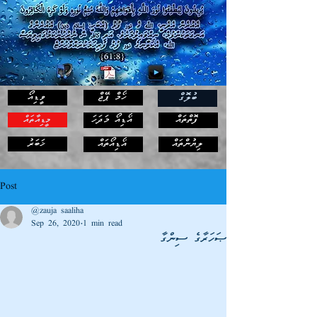
ހޯމް ޕޭޖް
ވީޑިއޯ
ބުލޮގް
ފޮތްތައް
އޯޑިއޯ މަދަހަ
މީޑިއާތައް
ޚަބަރު
ލިޔުންތައް
އޯޑިއޯތައް
Post
@zauja saaliha
Sep 26, 2020
1 min read
ޞަހަރާގެ ސިންގާ