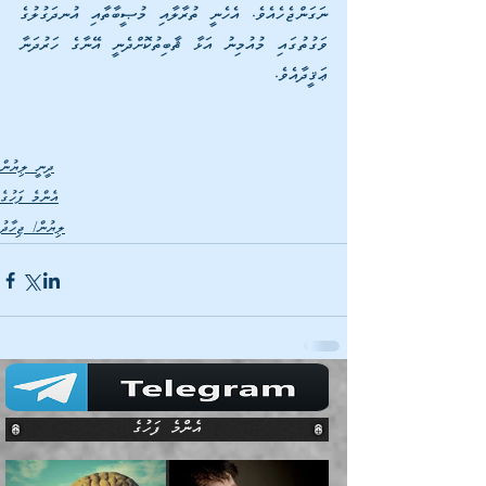
ނަގަންޖެހެއެވެ. އެހެނީ ތުރާލާއި މުޞީބާތާއި އުނދަގުލުގެ 
ވަގުތުގައި މުއުމިނު އަޅާ ޘާބިތުކޮށްދެނީ އޭނާގެ ހަރުދަނާ 
ޢަޤީދާއެވެ.
ދީނީ ލިޔުން
އެންމެ ފަހުގެ
ލިޔުން/ ޖިހާދު
އެންމެ ފަހުގެ