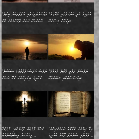
ނިކުމެގެންދަނިކޮށް އެއްޗެހި
ޠަބީޢަތަށް އަސަރުކުރެއެވެ...
ކޮންކަމެއްތޯއެވެ؟“
ވެއްޖެނަމަ, އޭނާގެ ނަފްސުގެ
އުފުލުމުގެ މަސައްކަތްކުރާ
ދެން އެއަށްފަހު އެ ޠަބީޢަތުން
ވިދާޅުވިއެވެ: ”އޭނާ
އުނިކަމާހުރެ މޫނުމަތީގެ ހުރި
”އާދައިގެ ކުދި ކަންކަމުގައި މާބޮޑަށް
”ދެއްކުންތެރިކަމާއި އާފާތްތަކަށް ބިރުން
މީހަކާ ދިމާވިއެވެ. އޭނާގެ
ބުއްދިއަށް އަސަރުކުރެއެވެ...
މަޝްވަރާއަށް އަހާނޭ ރަނގަޅު
ރީތިކަން ދާހުއްޓެވެ.
ދިގުކޮށް ވިސްނުން:
ހެޔޮކަންތައް ކުރުން ދޫކޮށްލުމުގެ ބާބު
ސާމާނު އޭރު
މިއަސަރުކުރުމުގެ އަޞްލުގެ
ޞާލިޙު އަޚެކެވެ.“
އެހެންކަމުން ވިސްނުންތެރި
ބަޔާންކުރުން:
އެކަމެއްގައި އެހާ ދިގުކޮށް
🌴 އިބްނުލް ޖައުޒީ
އުފުލަމުންދިޔައެވެ. އޭރު އޭނާ
ފެށުން އައި ގޮތަކީ:
ދެންނެވުނެވެ: ”އެގޮތަށް
މީހާގެ އަތުގައި އެއްޗެއް
ވިސްނުން ޙައްޤުނުވާ
(597ހ) ވިދާޅުވިއެވެ:
ކިޔަމުންދިޔައެވެ: «الْحَمْدُ
ޞައްޙަކޮށްވާ ޠަބީޢަތެއް
ނެތްނަމަ ދެން
ނެތަސް ކަންބޮޑުވެ
ކަންކަމުގައި މާބޮޑަށް
”ދެއްކުންތެރިކަމާއި
لِله، أسْتَغْفِرُ الله»
ބަދަލުކޮށްލާ ގޮތަށް އައި
ކޮންކަމެއްތޯއެވެ؟“
ހިތާމަކުރުމެއް ނެތެވެ. އެހެނީ
ވިސްނުމަކީ ބައްޔެކެވެ.
އާފާތްތަކަށް ބިރުން
އެވެ. އެއަށްވުރެ އިތުރަށް
ލޯބިވާކަހަލަ އިޙްސާސެކެވެ.
ވިދާޅުވިއެވެ: ”ދިގުކޮށް
ބުއްދިވެރިޔާއަށް ތަނ
ފަހަރެއްގައި މިހެންވަނީ
ހެޔޮކަންތައް ކުރުން
އެއްޗެއް ނުކިޔައެވެ. ދެން
ދެން އެ ޠަބީޢަތުން ބުއްދިއަށް
މުހިއްމު ކަންކަމާއި އަދި
ދޫކޮށްލުމުގެ ބާބު
އޭނާ ވަކިތަނަކަށް ދިޔައެވެ.
އަސަރުކުރީއެވެ. ޝަރީޢަތުގައި
”ނަފްސަށް ވަޤުތީ ގޮތުން ހުށަހެޅޭ
”ނަފްސު އަވަސްއަރުވާލުމުގެ ސަބަބުން
މުހިއްމު ނޫންކަންކަމާމެދުވެސް
ބަޔާންކުރުން: ދަންނާށެވެ!
ދެން އޭނާގެ ބުރަކަށީގައި ހުރި
ލޯބިވެވޭކަހަލަ އިޙްސާސްތައް
އިޙްސާސްތަކާއި ޝުޢޫރުތައް:
ބުއްދީގެ އިޚްތިޔާރަށް ކުރާ އަސަރު.
މާބޮޑަށް ސަމާލުވެގެން
މީސްތަކުންގެ ތެރޭގައި،
ސާމާނުތައް ބަހައްޓަންދެން
ގެނައުން މަނައެއް ނުކުރެއެވެ.
ނަފްސަށް ބައިވަރު ވަޤުތީ
ބައެއް ނަފްސުތަކުގެ
ހުށިޔާރުވެގެން އުޅޭ ބައެއް
ދެއްކުންތެރިއަކަށް ވެދާނޭކަމަށް
އަހަރެން ހުރީމެވެ. ދެން
މިސާލަކަށް ބެލުމުގެ
ޞިފަތަކާއި އިޙްސާސްތައް
ޠަބީޢަތުގައި
ނަފްސުތަކުގެ ސަބަބުން
ބިރުން ހެޔޮ ޢަމަލުކުރުން
ބުނެފީމެވެ: "މި ނޫން އެއްޗެއް
ލައްޒަތެވެ. އެކަމަކު
ލިބިގެންވެއެވެ. އެއީ
އަވަސްއަރުވާލުންވެއެވެ. ދެން
ބުއްދިއަށް ކުރާ
ދޫކޮށްލާ މީހުންވެއެވެ. އެއީ
ކިޔަން ތިބާއަށް ރަނގަޅަށް ނ
ޝަރީޢަތުން އެއ
ނަފްސުގައި ހިފެހެއްޓިގެންވާ
ކުޑަ ވަޤުތުކޮޅެއްގެ ތެރޭގައި
އަސަރުންކަމުގައި ވެދާނެއެވެ.
ގޯހެކެވެ. އަދި ޝައިޠާނާއަށް
ލާޒިމް ޠަބީޢަތުގެ ތެރޭގައިވާ
ބުއްދި ލައްވާ ނުރައްކާތެރި
އެފަދަ ކަންކަމާމެދު ވިސްނާ
ވެވޭ އެއްބަސްވުމެކެވެ.
ކަންކަމެއް ނޫނެވެ. ނަމަވެސް
ޤަރާރުތައް ނިންމާ،
ފިކުރުކުރުން މާބޮޑަށް
އެކަމަކު އޭގައި އަހަރުމެން
”ތިބާ ޢިލްމުލް ކަލާމްގެ އަހުލުވެރިންގެ
ކުރެވޭ ފާފަތައް ފޮރުވުމާއި، ފާފަކުރާ
އެއީ ހުށަހެޅި ލައިގަންނަ
އިޚްތިޔާރުކުރަން އެނަފްސު
ދިގުލައިފިނަމަ, ފުރިހަމަ ކުރުން
ތަފްޞީލުކޮށް ބުނަމެވެ.
(ޤުރްއާނާއި ސުންނަތް ދޫކޮށް ބުއްދީގެ
މީހެއްކަން މީސްތަކުންނަށް