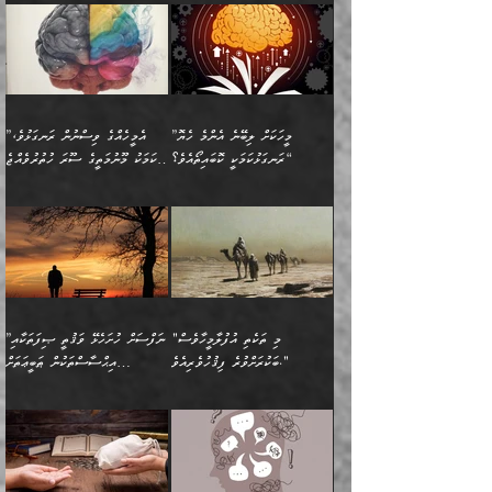
ފުށޫއަރާ އިދިކީލަވާނެއެވެ. އަދި
ހިތައިފިނަމަ ފަހެ އެމީހަކަށްވަނީ
މޮޅެތި ރިވެތި ކަންކަމަށް ބަލާ
ބުއްދިއާއި ވިސްނުންތެރިކަން
ރޯދަ ހިފާއިރު މީނާވެސް
(148ހ) ކިޔާދެއްވިއެވެ:
އެމޮޅެތި ކަންކަމާ ގުޅުމެއް
ވިސްނުން ދިގު ނުކުރުންވެއެވެ.
ބުއްދިވެރިޔާގެ ބަސްތައް އެއީ
ސުވަރުގެއެވެ." 📖 ސުނަނު
އިތުރުކޮށްދޭނެ ކަމަކީ: އޭނާފަދަ
އެމީހުންނާއެކު ރޯދަހިފައެވެ.
”އަހަރެންގެ ބައްޕަގެ ޙިމާރެއް
ނުވެއެވެ. އެހެނީ ނަފްސަކީ
ކިތަންމެ މަދު
އަބީ ދާވޫދު 📖 ފަހެ ތިބާގެ
(އެހެން ބުއްދިވެރިންނާ)
އެމީހުން
ގެއްލުނެވެ. ދެން ބައްޕަ
ވަޒަންހަމަވާ އެއްޗެއް ނޫނެވެ.
ބަސްތަކެއްވިޔަސް އޭގެ ޤަދަރު
އަންހެން ދަރިން
ގާތްވުމާއި، އެއާ އިދިކޮޅު އިދ
ވިދާޅުވިއެވެ: ”ﷲ ތަޢާލާ
ނަފްސު ކަންކަން
ބޮޑުވެގެންވެއެވެ. އެއީ
ކައިވެނިކުރުވުމުގައި
އަހަރެންނަށް އޭތި އަނބުރާ
މަސްހުނިކޮށްލައެވެ. އެގޮތުން
ފާފަވެރިޔާގެ ކުރިމަތިލުން
ފަރުވާކުޑަކޮށް، ޢާއިލާއެއް
”މީހަކަށް ލިބޭނެ އެންމެ ހެޔޮ
”އެމީހެއްގެ ވިސްނުން ރަނގަޅުވެ،
ރައްދުކުރައްވައިފިނަމަ ފަހެ
މީހަކު ބުރު ސޫރަ ރީތި
ކިތަންމެ ކުޑަކަމެއްވިޔަސް
ބިނާކޮށް ކައިވެންޏެއް
ރަނގަޅުކަމަކީ ކޮބައިތޯއެވެ؟“
އެކަމަކު މޫނުމަތީގެ ސޫރަ ހުތުރުވެއްޖެ
އެކަލާނގެ ރުއްސަވާނޭ
ފުރިހަމަ، މުދާތައް
މީހާ,
އޭގެ މުޞީބާތް ބޮޑުވެގެންވާ
ޤާއިމުކުރުން ދޫކޮށްފައި
🪨 އިބްނުލް މުބާރަކު
☘️ އިބްނު ޙިއްބާނު
ޙަމްދުގެ ބަސްތަކަކުން
ތަނަވަސްވެ، އެކަމަކު އެއާއެކު
ގޮތަށެވެ. އަދި ބުއްދިވެރިކަމުގެ
ކިޔެވުމާއި އެހެން
(181ހ) އަށް ދެންނެވުނެވެ:
(354ހ) ވިދާޅުވިއެވެ:
އަހަރެން އެކަލާނގެއަށް
ޢަޤީދާއާއި ފިކުރު ފުރެދިގެންވާ
ތެރޭގައި: އެއްވެސް ކަ
މަޤްޞަދުތަކުގައި އެކުދިން
”މީހަކަށް ލިބޭނެ އެންމެ ހެޔޮ
”އެމީހެއްގެ ވިސްނުން
ޙަމްދުކުރާހުށީމެވެ.“ ދެން މާ
މީހަކަށް ވެދާނެއެވެ. ދެން
މަޝްޣޫލުކުރުވުމާމެދު ތިބާ
ރަނގަޅުކަމަކީ ކޮބައިތޯއެވެ؟“
ރަނގަޅުވެ، އެކަމަކު
ގިނައިރެއް ނުވެ އޭގެ
މިފަދަ މީހަކުގެ ރީތިކަމާއި
ނަމަނަމަ ސަމާލުވެ
ވިދާޅުވިއެވެ: ”އޭނާގެ
މޫނުމަތީގެ ސޫރަ ހުތުރުވެއްޖެ
އަސްދާނުގޮނޑިއާއި ލަގަނާއި
އޭނާގެ މޮޅެތި ތަކެއްޗަށްޓަކައި
ކިބައިގައިވާ ފުރާ ފުރިހަމަ
މީހާ, ފަހެ އޭނާގެ ނަފްސުގެ
އެކީގައި އޭތި ގެނެވުނެވެ.
ބެލުމަކީ: އޭނާގެ ޢަޤީދާއާއި
"މި ތަކެތި އުފުލާމީހާވެސް
”ނަފްސަށް ހުށަހެޅޭ ވަޤުތީ ޞިފަތަކާއި
ބުއްދިއެވެ.“ ދެންނެވުނެވެ:
(ބުއްދިއާއި ވިސްނުމުގެ)
ދެން އެކަލޭގެފާނު އެއަށް
ޤަބޫލުކުރާ ގޮތްތަކާއި
ބަކުރަށްވުރެ ފިޤުހުވެރިއެވެ."
އިޙްސާސްތަކުން ޠަބީޢަތަށް
”އެގޮތަށް ލިބިގެންނުވިނަމަ
ހެޔޮކަމުން އޭނާގެ މޫނުގެ
ސަވާރުވިއެވެ. އަދި އޭގެ
ފިކުރުވެސް ނަފްސަށް
އަސަރުކުރުން:
🔅 ބަކްރު ބްނު ޢަބްދި ﷲ
ނަފްސަށް ހުށަހެޅިގެން އަންނަ
ދެން ކޮން އެއްޗެއްތޯއެވެ؟“
ހުތުރުކަން ހަނދާން
މައްޗަށް ސީދާވިހިނދު، ހެދުން
ރަނގަޅުކޮށް ޖަރީކޮށްދޭ
އަލްމުޒަނީ (108ހ)
އެކި ވައްތަރުގެ
ވިދާޅުވިއެވެ: ”ރިވެތި ރަނގަޅު
ނައްތާލައެވެ. އަނެއްކޮޅުން
ބޮނޑިކޮށްލައްވާފައި، އުޑާއި
ކަމެކެވެ. އެއީ (ޙަޤީޤަތުގައި)
ކިޔާދެއްވިއެވެ: ”އަހަރެން
އިޙްސާސްތަކުގެ ބާރުމިން ހުރި
އަދަބެކެވެ.“ ދެންނެވުނެވެ:
އެމީހަކުގެ މޫނުމަތި ރީތިވެ،
ދިމާލަށް އިސްތަށިފުޅު
އެ ދެކަންތަކުގެ ދ
އެއްފަހަރަކު ގެއިން
މިންވަރަކުން އިންސާނާގެ
”އެކަން ނެތްނަމަ ދެން
އެކަމަކު ވިސްނުން ކޮށި