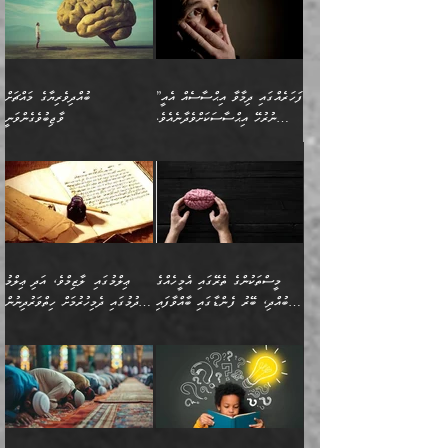
”ފަހަރެއްގައި ދިމާވާ އިޙްސާސެއް އެއީ
ބުއްދިވެރިޔާގެ މައްޗަށް
ނުރުހޭ އިޙްސާސަކަށްވެދާނެއެވެ.
ވާޖިބުވެގެންވަނީ
މިސާލަކަށް ކަމަކާމެދު ބިރުގަތުމެވެ.
”ފަހަރެއްގައި ދިމާވާ
⭐ އިބްނު ޙިއްބާނު (354ހ)
އިޙްސާސެއް އެއީ ނުރުހޭ
ވިދާޅުވިއެވެ: ”ބުއްދިވެރިޔާގެ
އިޙްސާސަކަށްވެދާނެއެވެ.
މައްޗަށް ވާޖިބުވެގެންވަނީ: މި
މިސާލަކަށް ކަމަކާމެދު
ދުނިޔޭގެ ކަންކަމުން އޭނާގެ
ބިރުގަތުމެވެ. ދެން
ޢިލްމު ގަޑުބަޑުކޮށްލާނޭ
އެއިޙްސާސް
ކަންކަމުން އެއްކިބާވުމެވެ. އެއީ
މީސްތަކުންގެ ތެރޭގައި އެމީހެއްގެ
ޢިލްމުގައި ލާޒިމްވެ، އަދި ޢިލްމު
ވަރުގަދަވެގެންވާނަމަ؛
އޭނާއަށް ކުޅަދާނަވީ ވަރަކަށް
ބުއްދި، ބޭރު ފެންޑާގައި ބާއްވާފައި
ހޯދުމުގައި ދެމިހުރުމަށް ހިތްވަރުދިނުން
އެކަމަކާމެދު ނަފުރަތްތެރިވެ،
ޢަމަލުކުރުމުގައި ހުންނާނޭކަމަށް
އޮންނަ މީހުންވެއެވެ.
ބަޔާންކުރުން:
💥 ޝުޢުބާ ބްނުލް ޙައްޖާޖު
🔥އިބްނު ޙިއްބާނު (354ހ)
އަދި އެކަންކުރި މީހަކަށްވެސް
އޮންނަ ޤަޞްދާ އެކުގައިއެވެ.
(160ހ) ވިދާޅުވިއެވެ:
ވިދާޅުވިއެވެ: ”ޢިލްމުގައި
ނަފުރަތުކުރުން
ކޮންމެ ދުއިސައްތަ ޙަދީޘަކުން
”މީސްތަކުންގެ ތެރޭގައި
ލާޒިމްވެ، އަދި ޢިލްމު
މެދުވެރިކުރުވައެވެ. އެއީ
ފަސް ޙަދީޘަށް
އެމީހެއްގެ ބުއްދި، ބޭރު
ހޯދުމުގައި ދެމިހުރުމަށް
ފިޠުރީގޮތުން ޠަބީޢަތް އެކަމަށް
ޢަމަލުކުރެވުނަސް، އޭރުން
ފެންޑާގައި ބާއްވާފައި އޮންނަ
ހިތްވަރުދިނުން ބަޔާންކުރުން:
ލެނބިގެންވިޔަސްމެއެވެ.
ޢިލްމުގެ ޒަކާތް