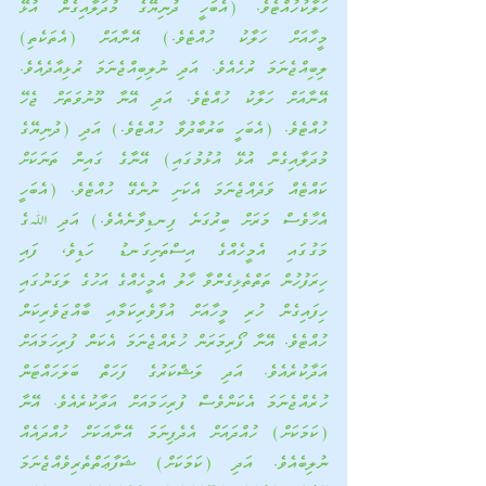
ހަލާކުހުއްޓެވެ. (އެބަހީ ދުނިޔޭގެ މުދަލާއިގެން އުޅޭ 
މީހާއަށް ހަލާކު ހުއްޓެވެ.) އޭނާއަށް (އެތަކެތި) 
ލިބިއްޖެނަމަ ރުހެއެވެ. އަދި ނުލިބިއްޖެނަމަ ރުޅިއާދެއެވެ. 
އޭނާއަށް ހަލާކު ހުއްޓެވެ. އަދި އޭނާ މޫނުވަތަށް ޖެހޭ 
ހުއްޓެވެ. (އެބަހީ ބަރުބާދުވާ ހުއްޓެވެ.) އަދި (ދުނިޔޭގެ 
މުދަލާއިގެން އުޅޭ އުޅުމުގައި) އޭނާގެ ގައިން ތަނަކަށް 
ކައްޓެއް ވަދެއްޖެނަމަ އެކަށި ނުނެގޭ ހުއްޓެވެ. (އެބަހީ 
އެހާވެސް މަރަށް ބިރުގަނެ ފިނޑިވާނެއެވެ.) އަދި ﷲގެ 
މަގުގައި އެމީހެއްގެ އިސްތަށިގަނޑު ހަޑިވެ، ފައި 
ހިރަފުހުން ތަތްތެޅިގެންވާ ހާލު އެމީހެއްގެ އަހުގެ ލަގަނުގައި 
ހިފައިގެން ހުރި މީހާއަށް އުފާވެރިކަމާއި ބާއްޖަވެރިކަން 
ހުއްޓެވެ. އޭނާ ފޯރިމަރަން ހުރެއްޖެނަމަ އެކަން ފުރިހަމައަށް 
އަދާކުރެއެވެ. އަދި ލަޝްކަރުގެ ފަހަތް ބަލަހައްޓަން 
ހުރެއްޖެނަމަ އެކަންވެސް ފުރިހަމައަށް އަދާކުރެއެވެ. އޭނާ 
(ކަމަކަށް) ހުއްދައަށް އެދެފިނަމަ އޭނާއަކަށް ހުއްދައެއް 
ނުލިބެއެވެ. އަދި (ކަމަކަށް) ޝަފާޢަތްތެރިވެއްޖެނަމަ 