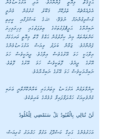
ޙަޤީޤަތް މިއޮތީ ފެންނާށެވެ. އަދި އަޅުގަނޑުމެން 
އެދެއެއްޗެއް ތެދުކޮށް ޤަބޫލު ކުރުމުން މެނުވީ 
މުސްލިމުންނަށް ނުވެވޭ، ﷲގެ ބަސްފުޅާއި ކީރިތި 
ނަބިއްޔާގެ ޙަދީޘްފުޅުތަކުގެ ތިލަފަތުގައި މިހިރަމިހިރަ 
ކަންތައްތައް މިނެ ކިރާލުމުން ޙަޢްޤު ގޮތް މިއޮތީ ރަނގަޅަށް 
ފެންނާށެވެ. ޒަމާން ބަދަލު ވިޔަސް އަޅުގަނޑުމެންގެ 
އިލާހަކީ ހަމަ އޭރުގެވެސް އިލާހެވެ. ދީނަކީވެސް ހަމަ 
އޭރުގެ ދީނެވެ. ފޮތަކީވެސް ހަމަ އޭރުގެ ފޮތެވެ. 
ނަބިއްޔަކީވެސް ހަމަ އޭރުގެ ނަބިއްޔާއެވެ.
ނިންމާލަމުން އަޅުގަނޑު މިތަނުގައި ބަޔާންކޮށްލާނީ ޢަރަބި 
ޅެންވެރިޔަކު ހައްދަވާފައިވާ ޅެމެއްގެ ބައިތެކެވެ.
لَنْ نُبَالِي بِالْقُيُودُ بَلْ سَنَمْضِي لِلْخُلُودُ
އަހަރުމެންގެ ގައިގާ ކަސްދޮޅު އަޅުވާ ހައްޔަރު ކުރިއަސް، 