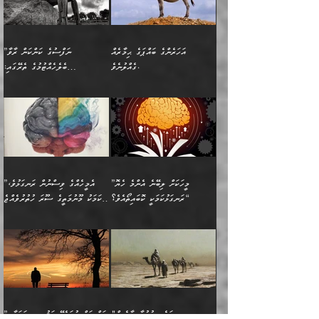
އެއްޗެ
ނިންމާނޭކަމަކީ: އެމީހަކު
ސަލާމަތުންވާ ހަށިގަނޑެއް
އަންހެންދަރިން އެމީހަކަށް ލިބި:
ޤާއިމުކޮށްގެން ހުރި މީހަކާ
ސާޢަތެއްވަރު އިރުކޮޅެއް
ކުރާކަމަކާ
ސީދާވާހެން ސީދާވާނެއެވެ.
1-ދެން އެކުދިން
އެކުގައި އިށީންދެ އުޅެގެން
ރޭއަޅުކަންކުރުމެވެ. ދެން މީނާ
އަނެއްކޮޅުން ޖާހިލުމީހާ ދައްކާ
އަދަބުވެރިކުރުވާ 2-އަދި
ﷲ ދެއްވި ނިޢުމަތް
(އެމީހުންނާ އެކުގައި
އަހަރެންގެ ބައްޕަގެ ޙިމާރެއް
”ނަފްސުގެ ކަންކަން ރާވާ
ވާހަކަތައް، ބަލިވެފައިވާ
އެކުދިން ކައިވެނިކުރުވާ 3-
ގަޑުބަޑުކޮށް
ރޭކުރާއިރު) އެމީހުންނާ
ގެއްލުނެވެ.
ބެލެހެއްޓުމުގެ ތެރޭގައި:
ހަށިގަނޑެއް އެގޮތްމިގޮތްވާހެން
އަދި އެކުދިންނަށް ހެޔޮކޮށް
ހުތުރުނުކުރާހުއްޓެވެ...
އެއްގޮތްވެއެވެ. ނުވަތަ އެމީހުން
މަގުފުރެދިފައިވާ ބަޔަކުގެ ކިބައިގައިވާ
🌱 ޖަޢުފަރު ބްނު މުޙައްމަދު
އެމީހުންގެ މަގުފުރެދުމާއި
ފުށޫއަރާ އިދިކީލަވާނެއެވެ. އަދި
ހިތައިފިނަމަ ފަހެ އެމީހަކަށްވަނީ
މޮޅެތި ރިވެތި ކަންކަމަށް ބަލާ
ބުއްދިއާއި ވިސްނުންތެރިކަން
ރޯދަ ހިފާއިރު މީނާވެސް
(148ހ) ކިޔާދެއްވިއެވެ:
އެމޮޅެތި ކަންކަމާ ގުޅުމެއް
ވިސްނުން ދިގު ނުކުރުންވެއެވެ.
ބުއްދިވެރިޔާގެ ބަސްތައް އެއީ
ސުވަރުގެއެވެ." 📖 ސުނަނު
އިތުރުކޮށްދޭނެ ކަމަކީ: އޭނާފަދަ
އެމީހުންނާއެކު ރޯދަހިފައެވެ.
”އަހަރެންގެ ބައްޕަގެ ޙިމާރެއް
ނުވެއެވެ. އެހެނީ ނަފްސަކީ
ކިތަންމެ މަދު
އަބީ ދާވޫދު 📖 ފަހެ ތިބާގެ
(އެހެން ބުއްދިވެރިންނާ)
އެމީހުން
ގެއްލުނެވެ. ދެން ބައްޕަ
ވަޒަންހަމަވާ އެއްޗެއް ނޫނެވެ.
ބަސްތަކެއްވިޔަސް އޭގެ ޤަދަރު
އަންހެން ދަރިން
ގާތްވުމާއި، އެއާ އިދިކޮޅު އިދ
ވިދާޅުވިއެވެ: ”ﷲ ތަޢާލާ
ނަފްސު ކަންކަން
ބޮޑުވެގެންވެއެވެ. އެއީ
ކައިވެނިކުރުވުމުގައި
އަހަރެންނަށް އޭތި އަނބުރާ
މަސްހުނިކޮށްލައެވެ. އެގޮތުން
ފާފަވެރިޔާގެ ކުރިމަތިލުން
ފަރުވާކުޑަކޮށް، ޢާއިލާއެއް
”މީހަކަށް ލިބޭނެ އެންމެ ހެޔޮ
”އެމީހެއްގެ ވިސްނުން ރަނގަޅުވެ،
ރައްދުކުރައްވައިފިނަމަ ފަހެ
މީހަކު ބުރު ސޫރަ ރީތި
ކިތަންމެ ކުޑަކަމެއްވިޔަސް
ބިނާކޮށް ކައިވެންޏެއް
ރަނގަޅުކަމަކީ ކޮބައިތޯއެވެ؟“
އެކަމަކު މޫނުމަތީގެ ސޫރަ ހުތުރުވެއްޖެ
އެކަލާނގެ ރުއްސަވާނޭ
ފުރިހަމަ، މުދާތައް
މީހާ,
އޭގެ މުޞީބާތް ބޮޑުވެގެންވާ
ޤާއިމުކުރުން ދޫކޮށްފައި
🪨 އިބްނުލް މުބާރަކު
☘️ އިބްނު ޙިއްބާނު
ޙަމްދުގެ ބަސްތަކަކުން
ތަނަވަސްވެ، އެކަމަކު އެއާއެކު
ގޮތަށެވެ. އަދި ބުއްދިވެރިކަމުގެ
ކިޔެވުމާއި އެހެން
(181ހ) އަށް ދެންނެވުނެވެ:
(354ހ) ވިދާޅުވިއެވެ:
އަހަރެން އެކަލާނގެއަށް
ޢަޤީދާއާއި ފިކުރު ފުރެދިގެންވާ
ތެރޭގައި: އެއްވެސް ކަ
މަޤްޞަދުތަކުގައި އެކުދިން
”މީހަކަށް ލިބޭނެ އެންމެ ހެޔޮ
”އެމީހެއްގެ ވިސްނުން
ޙަމްދުކުރާހުށީމެވެ.“ ދެން މާ
މީހަކަށް ވެދާނެއެވެ. ދެން
މަޝްޣޫލުކުރުވުމާމެދު ތިބާ
ރަނގަޅުކަމަކީ ކޮބައިތޯއެވެ؟“
ރަނގަޅުވެ، އެކަމަކު
ގިނައިރެއް ނުވެ އޭގެ
މިފަދަ މީހަކުގެ ރީތިކަމާއި
ނަމަނަމަ ސަމާލުވެ
ވިދާޅުވިއެވެ: ”އޭނާގެ
މޫނުމަތީގެ ސޫރަ ހުތުރުވެއްޖެ
އަސްދާނުގޮނޑިއާއި ލަގަނާއި
އޭނާގެ މޮޅެތި ތަކެއްޗަށްޓަކައި
ކިބައިގައިވާ ފުރާ ފުރިހަމަ
މީހާ, ފަހެ އޭނާގެ ނަފްސުގެ
އެކީގައި އޭތި ގެނެވުނެވެ.
ބެލުމަކީ: އޭނާގެ ޢަޤީދާއާއި
"މި ތަކެތި އުފުލާމީހާވެސް
”ނަފްސަށް ހުށަހެޅޭ ވަޤުތީ ޞިފަތަކާއި