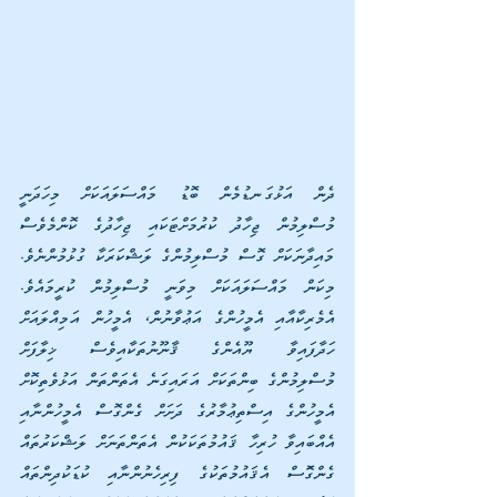
ދެން އަޅުގަނޑުމެން ބޮޑު މައްސަލައަކަށް މިހަދަނީ 
މުސްލިމުން ޖިހާދު ކުރުމަށްޓަކައި ޖިހާދުގެ ކޮންމެވެސް 
މައިދާނަކަށް ގޮސް މުސްލިމުންގެ ލަޝްކަރަކާ ގުޅުމުންނެވެ. 
މިކަން މައްސަލައަކަށް މިވަނީ މުސްލިމުން ކުރީމައެވެ. 
އެމެރިކާއާއި އެމީހުންގެ އަޢުވާނުން، އެމީހުން އަމިއްލައަށް 
ހަދާފައިވާ ޔޫއެންގެ ޤާނޫނުތަކާއިވެސް ޚިލާފަށް 
މުސްލިމުންގެ ބިންތަކަށް އަރައިގަނެ އެތަންތަން އަޅުވެތިކޮށް 
އެމީހުންގެ އިސްތިޢުމާރުގެ ދަށަށް ގެންގޮސް އެމީހުންނާއި 
އެއްބައިވާ ހުރިހާ ޤައުމުތަކަކުން އެތަންތަނަށް ލަޝްކަރުތައް 
ގެންގޮަސް އެޤައުމުތަކުގެ ފިރިހެނުންނާއި ކުޑަކުދިންތައް 