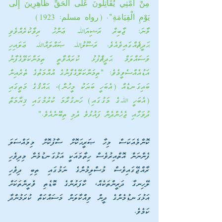
مِنْ أُمَّتِي يُقَاتِلُونَ عَلَى الْحَقِّ ظَاهِرِينَ إِلَى 
يَوْمِ الْقِيَامَةِ". (رواه مسلم: 1923)
މާނަ: ޖާބިރް ރަޟިޔަﷲ ޢަންހު ރިވާކުރެއްވެވި 
ޙަދީޘެއްގައިވެއެވެ. ރަސޫލުﷲ ޞައްލައްﷲ ޢަލައިހި 
ވަސައްލަމް ޙަދީޘްފުޅު ކުރައްވާތީ ތިމަންކަލޭގެފާނު 
އަޑުއެއްސެވީމެވެ: "ތިމަންކަލޭގެފާނުގެ އުއްމަތުގެ ތެރެއިން 
ބައިގަނޑެއް (އެބަހީ ބަޔަކު މީހުން)، ޙައްޤުގެ މަތީގައި 
(އެބަހީ ﷲގެ މަގުގައި) ހަނގުރާމަ ކުރުމުގައި ޤިޔާމަތް 
ދުވަހާއި ޖެހެންދެން ފައުޅުވެ ދެމި ތިބޭނެއެވެ."
ކޮންމެއަކަސް މިހާ ޞަރީޙަކޮށް ސާފުކޮށް މިމައްސަލަ 
ފެންނަން އޮތްއިރުވެސް ހިތާމައަކީ އަޅުގަނޑުމެން މިދިވެހި 
ރާއްޖޭގައިވެސް މުސްލިމުންގެ ނަމުގައި ތިބި ދިވެހި 
ލޭހިނގާ ދަރީންތަކެއް، ކާފަރުންގެ ބޮޑެތި ވެރީންތަކަށް 
އަޅުގަނޑުމެންގެ ދީން ވިއްކާލަން މަސައްކަތް ކުރަމުންދާ 
ކަމެވެ.