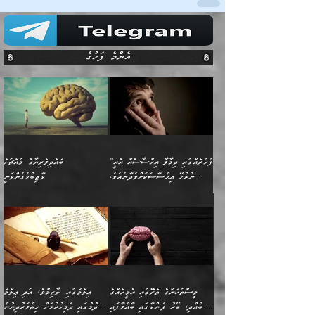
އެންމެ ފަހުގެ
”ފަހަރެއްގައި ދިމާވާ އިޙްސާސެއް އެއީ
ބުއްދިވެރިޔާގެ މައްޗަށް
ނުރުހޭ އިޙްސާސަކަށްވެދާނެއެވެ.
ވާޖިބުވެގެންވަނީ
މިސާލަކަށް ކަމަކާމެދު ބިރުގަތުމެވެ.
”ފަހަރެއްގައި ދިމާވާ
⭐ އިބްނު ޙިއްބާނު (354ހ)
އިޙްސާސެއް އެއީ ނުރުހޭ
ވިދާޅުވިއެވެ: ”ބުއްދިވެރިޔާގެ
އިޙްސާސަކަށްވެދާނެއެވެ.
މައްޗަށް ވާޖިބުވެގެންވަނީ: މި
މިސާލަކަށް ކަމަކާމެދު
ދުނިޔޭގެ ކަންކަމުން އޭނާގެ
ބިރުގަތުމެވެ. ދެން
ޢިލްމު ގަޑުބަޑުކޮށްލާނޭ
އެއިޙްސާސް
ކަންކަމުން އެއްކިބާވުމެވެ. އެއީ
މީސްތަކުންގެ ތެރޭގައި އެމީހެއްގެ
ޢިލްމުގައި ލާޒިމްވެ، އަދި ޢިލްމު
ވަރުގަދަވެގެންވާނަމަ؛
އޭނާއަށް ކުޅަދާނަވީ ވަރަކަށް
ބުއްދި، ބޭރު ފެންޑާގައި ބާއްވާފައި
ހޯދުމުގައި ދެމިހުރުމަށް ހިތްވަރުދިނުން