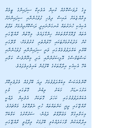
މީގެ ދުވަސްކޮޅެއް ކުރިން އެމެރިކާ ސިފައިންގެ ޓީމެއް 
މިރާއްޖެއަށް އައިސް ދިވެހި ފުލުހުންނާއި ސިފައިންނަށް 
އެކިއެކި ހުނަރުތައް އުނގަންނައިދީ ދަސްކޮށްދިނުމަށް ތަފާތު 
އެތައް ޕްރޮގްރާމްތަކެއް ހިންގާފައެވެ. މިގޮތުން ރާއްޖޭގައި 
ކުށް މަދުކުރުމަށްޓަކައި ހޭލުންތެރި ކުރުވުމަށް، މާލޭގައި 
ބޭއްވި ބައްދަލުވުމެއްގައި ވަނީ ސިފައިންނާއި ފުލުހުންނާއި 
ކަސްޓަމްސްގެ އޮފިސަރުންނާއި އަދި މިނޫންވެސް ކަމާއި 
ބެހޭ އެކިއެކި އިދާރާތަކުގެ ބޭފުޅުން ބައިވެރިވެފައެވެ.
ކޮންމެއަކަސް މިބައްދަލުވުމަށް ދިޔަ ބޭފުޅެއް މެދުވެރިކޮށް 
އަޅުގަނޑަށް ޚަބަރު ލިބުނު ގޮތުގައި މުޅި 
އެބައްދަލުވުމުގައި ކަހަލަ ގޮތަކަށް އެވެރިން ދެއްކީ 
ރާއްޖޭގައި ދީނީ ކަންތައްތައް ހުރި ނެތްގޮތުގެ މައްޗަށެވެ. 
މިކަމާއިގުޅޭ މަޢުލޫމާތު ދެމުން، ސަރުކާރުގެ ކަމާބެހޭ 
އިދާރާއަކުން ވާހަކަދެއްކެވި ބޭފުޅަކު ވިދާޅުވީ ރާއްޖޭގައި 