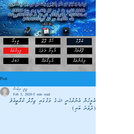
ހޯމް ޕޭޖް
ވީޑިއޯ
ބުލޮގް
ފޮތްތައް
އޯޑިއޯ މަދަހަ
މީޑިއާތައް
ޚަބަރު
ލިޔުންތައް
އޯޑިއޯތައް
Post
ދީނީ ނިއުސް
Feb 5, 2020
5 min read
އެމީހުން އެނުރުހެނީ ﷲގެ މަގުގައި ޖިހާދު ކުރާތީއެވެ
(ދެވަނަ ބައި)