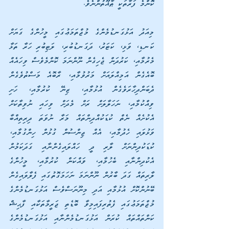
ކޮންމެ ފަރާތަކީ ޠާޣޫތުންނެވެ.
މިއަދު އަޅުގަނޑުމެންގެ މުޖްތަމަޢުގައި މީހުންގެ ގަޔަށް 
ކަނޑި، ވަޅި، ކަޓަރު، ދަގަނޑުބުރި، ލަޓިބުރި ހަރާ ތަޅާ 
މެރުމާއި، ކަރުދަން ޖެހިގެން ނޫންނަމަ ކޮންމެވެސް ވިހައެއް 
ބޮއެގެން އަމިއްލައަށް މަރުވުމާއި، ރާބޮއެ މަސްތުވެގެން 
ދެބަންދިހާރަވެގެން އުޅުމާއި، ޒިނޭ ކުރުމާއި، ހަށި 
ވިއްކުމާއި، ނަހަލާލަށް ރަށް މެދަށް ވިހައި ނުވިތާކަށް 
އެކުށެއް ނެތް ކުޑަކުއްދިންތައް މަރާ ނުވަތަ ދިރިތިއްބާ 
ވަޅުލައި ހެދުމާއި، އެއް ޖިންސުން ގުޅުން ހިންގުމާއި، 
ކުޑަކުދިންނަށް ލާރި ދީ ހައްލައިގެންނާއި ގަދަކަމުން 
އެކުދިންނާއި ބެހުމާއި، ވައްކަން ކުރުމާއި، މީހުންގެ 
ލާރިތައް ގަދަ ބާރުން ނޫންނަމަ ނަހަމަގޮތުގައި ފެލާލައިގެން 
ބޭނުންކޮށް އުޅުމާއި އަދި މިނޫނަސްވެސް އަޅުގަނޑުމެންގެ 
މުޖްތަމަޢުގައި ފެތުރިފައިމިވާ ބޮޑެތި ޖަރީމާތަކާއި ފާޙިޝް 
ކަންތައްތައް ކުރަން އަޅުގަނޑުމެންނާއި އަޅުގަނޑުމެންގެ 