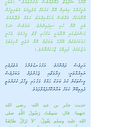
އޭނާގެ ޝަފާޢަތް ޤަބޫލެއްވެސް ނުކުރެވެއެވެ." (އެބަހީ 
އެމީހުންގެ ކިބައިން އޭނާ ކަމަކަށް އެދެފިނަމަ އެބައިމީހުން 
އޭނާއަކަށް އެއްވެސް އަހައްމިއްޔަތު ކަމެއް ނުދޭނެއެވެ. 
އެއީ އޭނާ ހުރި ސިފައިންނެވެ. ނަމަވެސް ﷲގެ 
ޙަޟްރަތުގައި އޭނާއަކީ އަގުހުރި މާތް މީހެކެވެ. އެހެނީ 
ހަމަކަށަވަރުން އޭނާގެ ޢަމަލުން އޭނާ އެދެނީ އާޚިރަތުގެ 
އަޖުރަށެވެ. ދުނިޔޭގެ ޖާހަކަށްނޫނެވެ.)
އަދިވެސް ދަންނާށެވެ. އަޅުގަނޑުމެންގެ އެތެދުވެރި 
ނަބިއްޔާވަނީ، ޤިޔާމަތާއި ޖެހެންދެން އަބަދުވެސް 
މީސްތަކުން ކުރެ ބަޔަކު ޙައްޤު މަގުގައި ޖިހާދު ކުރުންމަތީ 
ދެމިތިބޭނޭ ކަމަށް ބަޔާންކޮށްދެއްވާފައެވެ.
حديث جابر بن عبد الله، رضي الله 
عنهما، قال: سَمِعْتُ رَسُولَ اللَّهِ صلى 
الله عليه وسلم يَقُولُ: "لاَ تَزَالُ طَائِفَةٌ 