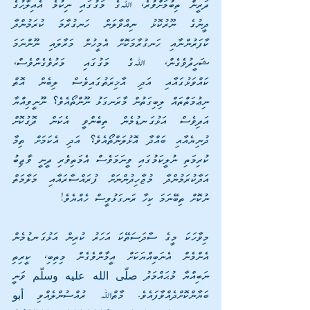
ދަރީން ތިބުމަށްވުރެ، ﷲގެ މަގުގައި ނިކުމެ އެއިލާހުގެ 
ދީނުގެ ނޫރުކޮޅު ނިއްވާލަން ހަނގުރާމަ ކުރަމުންދާ 
ކާފަރުންނާއި ހަނގުރާމަކޮށް އެމީހުން މަރާލައި ނޫންނަމަ 
ޝަހީދުވެގެން، ﷲގެ މަގުގައި މަރުވެގެންވެސް، 
ކައްވަޅުގައާއި އަދި އާޚިރަތުގައިވެސް ލިބެން އޮތް 
ނިޢުމަތްތައް ލިބިގަތުން މާރަނގަޅު ނޫންތޯއެވެ؟ ނޫނީވިއްޔާ 
އަދިވެސް އަޅުގަނޑުމެން ތިބެންވީ އެކަން ދޮގުކޮށް 
ދުނިޔެއާއި ބައްދާ އޮޅުލަންތޯއެވެ؟ އަދި އެކަމަށް ތިމާ 
ކުރިމަތި ނުލީކަމުގައި ވީނަމަވެސް އެމަތިވެރި ދީނީ ވާޖިބު 
އަދާކުރަމުންދާ މުޖާހިދުންނަށް ފުރައްސާރައާއި މަލާމަތް 
ނުކޮށް ތިބޭނަމަ ކިހާ ރަނގަޅުވީސް ހެއްޔެވެ!
މިވާހަކަ މީގެ ސާދަސަތޭކަ އަހަރު ކުރިން އަޅުގަނޑުމެން 
އެންމެން އެނަބިއްޔަކަށް އީމާންވެގެން މިތިބި، ކީރިތި 
ނަބިއްޔާ މުޙައްމަދު صلّى الله عليه وسلّم ވަނީ 
ބަޔާންކޮށްދެއްވާފައެވެ. މާތްﷲ ރުއްސުންލެއްވި أبو 