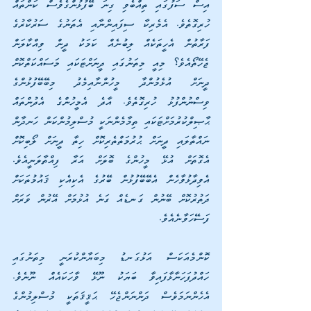
އިސް ސަފުގައި ތިއްބެވި ގިނަ ބޭފުޅުންގެވެސް ކަންތައް 
ހުރިގޮތެވެ. އެމެރިކާ ސިފައިންނާއި އެތަނުގެ ސަރުކާރުގެ 
ފަރާތުން އެހީތަކެއް ލިބުނެއް ކަމަކު ދީން ވިއްކާލަން 
ޖެހޭތޯއެވެ؟ މިއީ މިތަނުގައި ދީނަށްޓަކައި މަސައްކަތްކޮށް 
ދީނަށް އުޅެމުންދާ މީހުންނާއިމެދު މިބޭބޭފުޅުންގެ 
ވިސްނުންފުޅު ހުރިގޮތެވެ. އާދެ އެމީހުންގެ އެދުންތައް 
ޙާޞިލްކުރުމަށްޓަކައި ތިމާމެންނަކީ މުސްލިމުންކަން ހަނދާން 
ނައްތާލައި ދީނަށް ޙުރުމަތްތެރިކޮށް ހިތާ ދީނަށް ލޯބިކޮށް 
އެގޮތަށް އުޅޭ މީހުންގެ ބޮލަށް އަރާ ފިއްތާލަނީއެވެ. 
އެވިދާޅުވާހެން އެބޭބޭފުޅުން ބޭރުގެ އެކިއެކި ޤައުމުތަކަށް 
ދަތުރުކޮށް ބޭނުން ގަނޑެއް ގަނެ އުޅުމަށް އޭރުން ވަރަށް 
ފަސޭހަވާނެއެވެ.
ކޮންމެއަކަސް އަޅުގަނޑު މިބަޔާންކުރަނީ މިތަނުގައި 
ހައްދުފަހަނާޅާފައިވާ ބަޔަކު ނޫޅޭ ވާހަކައެއް ނޫނެވެ. 
އެހެންނަމަވެސް ދަންނަންޖެހޭ ޙަޤީޤަތަކީ މުސްލިމުންގެ 