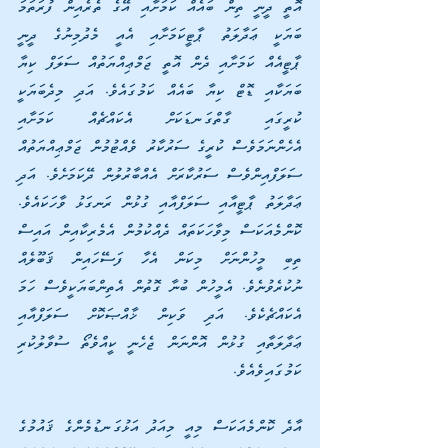
އޮތީ ދީނީ ތިން ބައެއް ކަމަށާއި އޭގެ ތެރެއިން ފުރަތަމަ 
ބަޔަކީ ޢަދާލަތު ޕާޓީކަމަށާއި އެއީ މެދުމިނުގެ ދީނީ 
ޕާޓީއެއް ކަމަށާއި ދެން އޮތީ ޖަމްޢިއްޔަތުއް ސަލަފް ކިޔާ 
ބަޔަކާއި ޑޮޓް ކިޔާ ބައެއް ކަމުގައެވެ. އަދި މިދެބަޔަކީ 
ކުރީގައި ގާތްގަނޑަކަށް އެކައްޗެއް ކަމަށާއި 
އެހެންނަމަވެސް ކުރީގެ ސަރުކާރު ވެއްޓުމުން ޖަމްޢިއްޔަތުއް 
ސަލަފްއިންވެސް ސަރުކާރަށް އެއްބާރުލުން ދޭކަމަށެވެ. އަދި 
ޢަދާލަތު ޕާޓީއާއި ސަލަފްއާއި ގުޅުން ރަނގަޅު ވާހަކައެވެ. 
ކޮންމެއަކަސް މިވާހަކަތައް ދެއްކުމުން އެމެރިކާއިން އައިސް 
ތިބި މީހުންނަށް މިކަން އެހާ ފަސޭހައިން ޤަބޫލެއް 
ނުކުރެވުނެވެ. އެމީހުން ބުނާ ގޮތުން އެތިންބަޔަކީވެސް ހަމަ 
އެކައްޗެކެވެ. އަދި ވަކިން ޚާއްޞަކޮށް ސަލަފްއާއި 
ޢަދާލަތާއި ގުޅުން އޮންނަން ޖެހެނީ ކީއްވެތޯ ސުވާލުކުރި 
ކަމުގައިވެއެވެ.
އާދެ ކޮންމެއަކަސް މިއީ މިއަދު އަޅުގަނޑުމެންގެ ޤައުމުގެ 