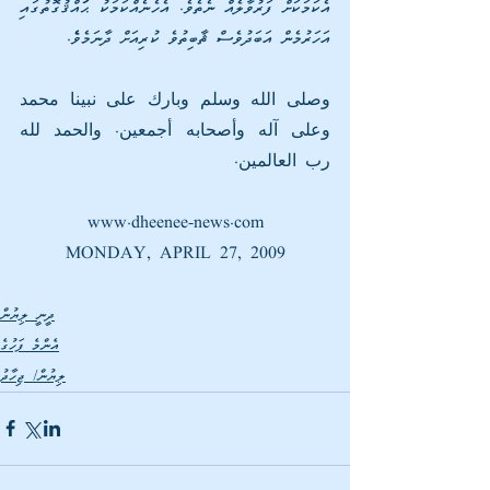
އެކަމަކަށް ފަރުވާލެއް ނެތެވެ. އެހެނެއްކަމަކު ޙަައްޤުގޮތުގައި 
އަހަރުމެން އަބަދުވެސް ޘާބިތުވެ ކުރިއަށް ދާނަމެވެެ.
وصلى الله وسلم وبارك على نبينا محمد 
وعلى آله وأصحابه أجمعين. والحمد لله 
رب العالمين.
www.dheenee-news.com
MONDAY, APRIL 27, 2009
ދީނީ ލިޔުން
އެންމެ ފަހުގެ
ލިޔުން/ ޖިހާދު