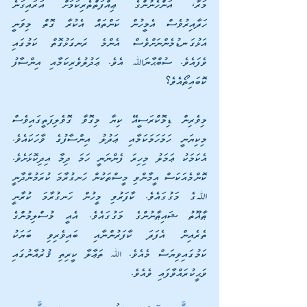
މަރާ، އަންހެނުންގެ ޢިއްފަތްތެރިކަމަށް އަރައިގަނެ 
ހަދާއިރުވެސް އެމީހުން ކަންތައް އެކުރާ ގޮތް މިވަނީ 
އަޅުގަނޑުމެންނަށްވެސް އެންމެ ރަނގަޅުގޮތް ކަމުގައި 
ވެފައެވެ. ސުބްޙާނަﷲ އެވެ. ޢަދުލުވެރިކަމާއި އިންސާފު 
ކޮބައިތޯއެވެ؟
މިވެރިން ޑިމޮކްރަސީއޭ ކިޔާ މިގޮވާ ގޮވެލިފަތީގައިވެސް 
މިކިޔަނީ ހަމަހަމަކަމާއި ޢަދުލު އިންސާފުގެ ވާހަކައެވެ. 
އެކަމަކު ޢަމަލު މިހިރަ ފެންނަނީ ހަމަ ދިމާ އިދިކޮޅަށެވެ. 
ކޮންމެއަކަސް އީމާންވި މީސްތަކުން ހަނގުރާމަ ކުރަމުންދާނީ 
ﷲގެ މަގުގައެވެ. ކާފަރުވި މީހުން ހަނގުރާމަ ކުރާނީ 
ޠާޣޫތު ޝައިޠާނުންގެ މަގުގައެވެ. އެއީ މުސްލިމުންގެ 
ތެރެއިން އެފަދަ ކާފަރުންނާއި ބައިވެރިވި ބަޔަކު 
ކަމުގައިވިޔަސް މެއެވެ. ﷲ ތަޢާލާ ކީރިތި ޤުރުއާނުގައި 
ވަޙީކުރައްވާފައި ވެއެވެ.