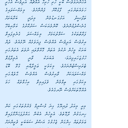
އެހެންނަމަވެސް ބާކީ ހުރި ހުރިހާ އެއްޗެއް އަދިވެސް އެހެރީ 
ހަމައެތަނުގައި ފާޅުކޮށް ފެންނާށެވެ. މިމައްސަލައިގެ 
ތަފްޞީލު އަޅުގަނޑުމެން މިދަނީ ބަރާބަރަށް 
ގެނެސްދެމުންނެވެ. ކޮންމެއަކަސް ސަރުކާރުގެ ކަމާއިބެހޭ 
ފަރާތްތަކުގެ ސަމާލުކަމަށް މިމައްސަލަ ގެނެވިފައިވާ 
އިރުވެސް އަދިވެސް އެއްވެސް ފިޔަވަޅެއް ނޭޅެއެވެ. ދެން 
ބަޔަކު މީހުން ނުކުމެ އެތަން ގޮއްވާލައި ނުވަތަ އެތަނުގައި 
ހުޅުޖަހައިފިނަމަ، އެބަޔަކު ވާނީ އެވިދާޅުވާ 
ޓެރަރިސްޓުންނަށެވެ. މިކަމަކީ ޢަޤީދާއާއި ގުޅޭ ބޮޑު 
މައްސަލައަކަށް ވާއިރުވެސް އެއްވެސް ޙާލެއްގައި 
މިކަމުގައި ތިމާމެން ވެފައިމިވާ އިހުމާލެއް ހަމަ 
އެއްގޮތަކަށްވެސް ނޭނގެއެވެ.
މިއީ މިއަދު ދުނިޔޭގެ ގިނަ މުސްލިމް ޤައުމުތަކުގައި ކަން 
ހިނގަމުން ދާގޮތެވެ. އެމީހުން އެބުނާ ޙައްދުފަހަނާޅާފައިވާ 
ޢަމަލުތައް ހިންގަން ޖެހުމުގެ އަޞްލު ސަބަބަކީ ވެރީންނަށް 