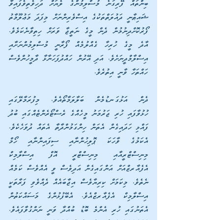
ބިންތައް ފޭރިގަނެ މުސްލިމުންގެ ލެޔަށް ދަހިވެތިވެފައިވާ 
ޝައިޠާނީ ދައުލަތްތަކުގެ އިސްވެރިންނަށް މިފަދަ މަޢުލޫމާތު 
ފޯރުކޮށްދިނުމުން ދެން މީގެ ނަތީޖާ ވަރަށް ހިތިވާނެކަމެވެ. 
އާދެ މީގެ ހުރިހާ ގެއްލުމެއް ފޯރާނީ މުސްލިމުންނަށާއި 
އިސްލާމްދީނަށެވެ. އަދި އޭރުން ހައްދުފަހަނާޅާ ދާމީހުންވެސް 
ހައްތަހާ ވާނީ އިތުރެވެ.
ދެން އަޅުގަނޑުމެން ބަލާލަމާތޯއެވެ. މިފުރަމާލޭގައި 
ހުޅުވާފައި ހުރި ޖަރުމަނު މީހެއްގެ ރެސްޓޯރެންޓެއްގައި ބުދު 
ފައްޅި ހަދައިގެން އެތަން ހިންގަމުންދާތާ އެތައް ދުވަހެކެވެ. 
އެކަމުގެ ވާހަކަ ޕޮލިހުންނާއި ސިފައިންނާއި ހޯމް 
މިނިސްޓްރީއާއި މިނިސްޓްރީ އޮފް އިސްލާމިކް 
އެފެއާރޒްއަށް އަންގައިގެން އަދިވެސް ވީ އެއްވެސް ކަމެއް 
ނެތެވެ. މިކަމަށް ކިރިޔާވެސް އިޖާބައެއް ދެއްވެވި ފަރާތަކީ 
އިސްލާމިކް އެފެއާރޒްއެވެ. އެބޭފުޅުންގެ މަސައްކަތުން 
އެތަނުގައި ހުރި އެންމެ ބޮޑު ބުއްދާ ވަނީ ނަންގުވާފައެވެ. 