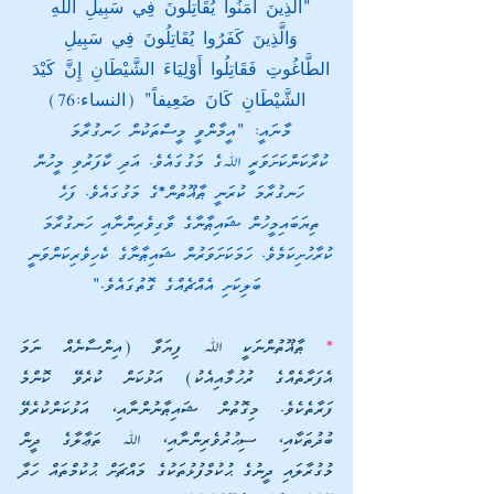
"الَّذِينَ آمَنُوا يُقَاتِلُونَ فِي سَبِيلِ اللَّهِ 
وَالَّذِينَ كَفَرُوا يُقَاتِلُونَ فِي سَبِيلِ 
الطَّاغُوتِ فَقَاتِلُوا أَوْلِيَاءَ الشَّيْطَانِ إِنَّ كَيْدَ 
الشَّيْطَانِ كَانَ ضَعِيفاً" (النساء:76)
މާނައީ: "އީމާންވީ މީސްތަކުން ހަނގުރާމަ 
ކުރާކަންކަށަވަރީ ﷲގެ މަގުގައެވެ. އަދި ކާފަރުވި މީހުން 
ހަނގުރާމަ ކުރަނީ ޠާޣޫތުން*ގެ މަގުގައެވެ. ފަހެ 
ތިޔަބައިމީހުން ޝައިޠާނާގެ ވާގިވެރިންނާއި ހަނގުރާމަ 
ކުރާހުށިކަމެވެ. ހަމަކަށަވަރުން ޝައިޠާނާގެ ކެހިވެރިކަންވަނީ 
ބަލިކަށި އެއްޗެއްގެ ގޮތުގައެވެ."
*
 ޠާޣޫތުންނަކީ ﷲ ފިޔަވާ (އިންސާނެއް ނަމަ 
އެފަރާތެއްގެ ރުހުމާއިއެކު) އަޅުކަން ކުރެވޭ ކޮންމެ 
ފަރާތެކެވެ. މިގޮތުން ޝައިޠާނުންނާއި، އަޅުކަންކުރެވޭ 
ބުދުތަކާއި، ސިޙުރުވެރިންނާއި، ﷲ ތަޢާލާގެ ދީން 
މުގުރާލައި ދީނުގެ ޙުކުމްފުޅުތަކުގެ މައްޗަށް ޙުކުމްތައް ހަދާ 