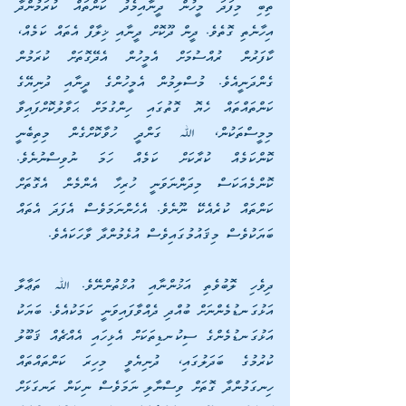
ތިބި މިފަދަ މީހުން ދީނާއިމެދު ކަންތައް ކުރަމުންދާ 
އިހާނެތި ގޮތެވެ. ދީން ދޫކޮށް ދީނާއި ޚިލާފް އެތައް ކަމެއް، 
ކާފަރުން ރުއްސުމަށް އެމީހުން އެދޭގޮތަށް ކުރަމުން 
ގެންދަނީއެވެ. މުސްލިމުން އެމީހުންގެ ދީނާއި ދުނިޔޭގެ 
ކަންތައްތައް ހެޔޮ ގޮތުގައި ހިންގުމަށް ޙަވާލުކޮށްފައިވާ 
މިމީސްތަކުން، ﷲ ގަންދީ ހުވާކޮށްގެން މިތިބެނީ 
ކޮންކަމެއް ކުރާކަށް ކަމެއް ހަމަ ނުވިސްނުނެވެ. 
ކޮންމެއަކަސް މިދަންނަވަނީ ހުރިހާ އެންމެން އެގޮތަށް 
ކަންތައް ކުރެއެކޭ ނޫނެވެ. އެހެންނަމަވެސް އެފަދަ އެތައް 
ބަޔަކުވެސް މިޤައުމުގައިވެސް އުޅެމުންދާ ވާހަކައެވެ.
ދިވެހި ލޮބުވެތި އަޚުންނާއި އުޚްތުންނޭވެ. ﷲ ތަޢާލާ 
އަޅުގަނޑުމެންނަށް ބުއްދި ދެއްވާފައިވަނީ ކަމަކުއެވެ. ބަޔަކު 
އަޅުގަނޑުމެންގެ ސިކުނޑިތަކަށް އެޅިހައި އެއްޗެއް ޤަބޫލު 
ކުރުމުގެ ބަދަލުގައި، ދުނިޔެވީ މިހިރަ ކަންތައްތައް 
ހިނގަމުންދާ ގޮތަށް ވިސްނާލި ނަމަވެސް ނިކަން ރަނގަޅަށް 