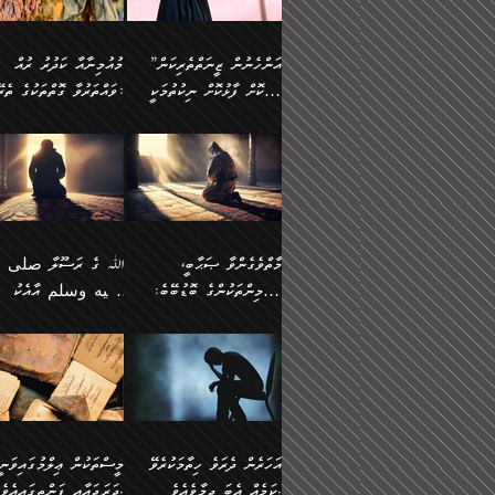
وسلم ކަމަނާއަށް އެކަމަށް
ޝަހުވަތްތައް ނަގައިގަންނަ
މާހައުލުގައި އުޅޭ ފިރިހެނުން،
އުފާކޮށްދިނުމަށެވެ. ފިރިމިހ
(61ހ) އެކަމަނާއަށް
ޢަހްދު ހިއްޕެވީހެވެ. ކަމަނާ
ވަޒަންކުރަން ބުއްދިއަށް
ޅިޔަނުންނާ އެކި ގޮތްގޮތުން
ގާތުން އެހެން އަހައިފިނަމ
(ރަނގަޅު ސީދާ ގޮތުން)
ކުޅަދާނަނުވެއެވެ.
ލިޔުއްވިކަމަށް ރިވާކުރެވެއެވެ:
”އަންހެނުން ޒީނަތްތެރިކަން
މުއުމިނާއާ ކަދުރު ރުއް
އެއްގޮތްވެ، އަދި އެހެން
ބުނާނީ ތިމަންނާގެ
ފޭވެއްޖެއެވެ! ފޭވެއްޖެއެވެ!
ނަފްސުތަކުގައިވާ ކޮންމެ
ހާމަކޮށް ފާޅުކޮށް ނިކުތުމަކީ
ވައްތަރުވާ ގޮތްތަކުގެ ތެރޭގައި:
ގޮތްތަކުން ނުރައްކާ
އަނބިމީހާއާއި ޢާއިލާގެ
ރަށްތަކަށް ދަތުރުފަތުރުކޮށް،
ޠަބީޢަތަކުންވެސް، އެތައް
އިތުރުވެއެވެ. އެ ދެމީހުންގެ
ބޭނުންތައް ފުއްދާ
އެކަކަށްވުރެ ގިނަ މީހުން އޭގައި
ކުރިއަށް ނިކުމެއުޅުން
ބައިވަރު ޝަހުވަތްތައް
ތިބާގެ އަންހެން ދަރިފުޅު
🌴 ﷲ ތަޢާލާ
މެދުގައި އެއ
ޚަރަދުކުރުމަށެވެ. އަދި ފިރި
ހިއްސާވާ ފާފައެކެވެ.
އެކަލޭގެފާނު ކަމަނާއަށް
އެނަފްސު ބަލައިގަންނަ ގޮ
ޢައުރަނިވާނުކޮށް، ނުވަތަ ޒީނަތް
ވަޙީކުރެއްވިއެވެ: ( أَلَمۡ
ދަރިފުޅު
ނަހީކުރެއްވިކަމެއް
އަސަރުކުރެއެވެ. އެގޮތުން
ހާމަކޮށްގެން ނިކުންނަހިނދު
كَیۡفَ ضَرَبَ ٱللَّ
ނޭނގޭހެއްޔެވެ!؟ ފަހެ ދީނުގެ
ނަފްސަކީ މަތިވެ
އޭގެ ހިއްސާއެއް ތިބާއަށްވެއެވެ.
مَثَلࣰا كَلِمَةࣰ طَیِّب
ތަނބު އަރިއަޅައިފިނަމަ
ބޮޑުވެގަންނަން ބޭނުންވާ
އަދި ފިތުނަވެރިވާ ކޮންމެ
كَشَجَرَةࣲ طَیِّبَةٍ أَصۡ
އަންހެނުން މެދުވެރިކޮށް އެ
ނަފްސެއްނަމަ؛
ޒުވާނެއް، އަދި އެއަންހެނާއާ
ثَابِتࣱ وَفَرۡعُهَا فِ
މާތްވެގެންވާ ޞަޙާބީ،
ﷲ ގެ ރަސޫލާ صلى ا
ޘާބިތެއް ނުކުރެވޭނެއެވެ! އަދި
މީސްތަކުންގެ މަދަޙަ ތަޢުރ
ދިމާލަށް ބެލުން އަމާޒުކުރާ
ٱلسَّمَاۤءِ ) (إبرا
މުއުމިންތަކުންގެ ބޮޑުބޭބެ:
عليه وسلم އާއެކު
އޭގައި ބާގަނޑެއް ހެދިއްޖެނަމަ
ބަލައިގަތުން މަދުކުރަން
ކޮންމެ ޒުވާނެއްގެ ފާފަ، އެ
: ٢٤) "اللّه ހެޔޮ ރަ
އަންހެނުންނަކަށް އެ ފޫބައްދާ
ޖެހެއެވެ. އެއީ އެ ޠަބީޢަތާ
މުޢާވިޔާ ބްނު އަބީ ސުފްޔާނު
މުޢާވިޔާގެ ނޭފަތްޕުޅަށް ވަތ
ހިއްސާގައި ހިމެނެއެވެ. އެހެނީ
ކަލިމައެއްގެ މިސާލު، ހެޔޮ
ﷲ ގެ ރަސޫލާ صلى الله
💧އިބްނުލް މުބާރަކު
އިޞްލާޙެއް ނުކުރެވޭނެއެވެ!
މަދަޙަޘަނާ ލިބުމުން
(60ހ):
ހިރަފުސް ވެލިކޮޅެއްވެސް ޢ
އެއީ ތިބާގެ އަންހެން
ރަނގަޅު ގަހެއް ފަދައިން
عليه وسلم ގެ
(181ހ) އާ
އަންހެނުންގެ ޖިހާދަ
ހެއްލުންތެރިކަމާއި، ބޮޑާކަ
ބްނު ޢަބްދުލް ޢަޒީޒަށްވުރެ
ދަރިފުޅެވެ. އަދި އެދަރިފުޅު
ޖައްސަވަނީ ކޮންފަދައަކުން
ޞަޙާބީންނާމެދު
އެސުވާލުކުރެވުމުން ވިދާޅުވ
ނަފްސުގެ ޢައިބުތައް ހަނ
ނިވާކޮށް ފަރުދާކުރަން
ތިބާއަށް ނުފެނޭހެއްޔެވެ؟
ހެޔޮވެ މާތްވެގެންވެއެވެ!“
އަހުލުއްސުންނާގެ ޢަޤީދާއާ
”ﷲ ގެ ރަސޫލާ صلى 
ތިބާއަށްވަނީ އަމުރުވެވިގެންނެވެ.
އެގަހުގެ މައިގަނޑާއި ބުޑ
ޚިލާފުވުމުގެ ކޮޅުމަތި، އަދި
عليه وسلم އާއެކު
ތިބާ އެހެން ކަންތައް
ރަނގަޅަށް ބިމުގައި ހަރުލާ
އެތެރޭގައި ފޮރުވައިގެން އޮތް
މުޢާވިޔާގެ ނޭފަތްޕުޅަށް ވަތ
އަހަރެން ދެރަވެ ހިތާމަކުރެވޭ
މީސްތަކުން ޢިލްމުގައިވަނީ
ނުކޮށްފިނަމަ ތިބާ
ސާބިތުވެފައިވެއެވެ. އަދި
ނުބައި ފާސިދު ޢަޤީދާ ފާޅުވަނީ
ހިރަފުސް ވެލިކޮޅެއްވެސް ޢ
ކަމެއް އެބަ ދިމާވެއެވެ.
ދަރަޖައާއި ފަންތީގައިއެވެ.
ފާފަވެރިވާނެއެވެ. އަދި ތިބާގެ
އެގަހުގެ ގޮފިތައް މައްޗަށް