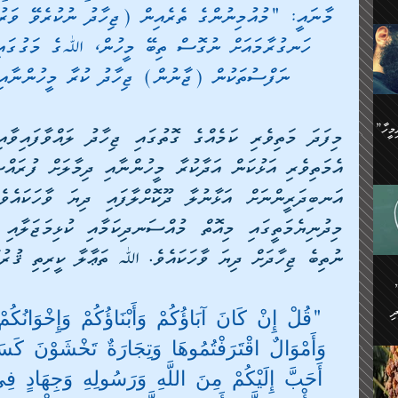
މާނައީ: "މުއުމިނުންގެ ތެރެއިން (ޖިހާދު ނުކުރެވޭ ވަރުގ
ިޝާމު ބްނު އިސްމާޢީލު
އް
:
ހަނގުރާމައަށް ނުގޮސް ތިބޭ މީހުން، ﷲގެ މަގުގައި 
އަކީ
ް
ނަފްސުތަކުން (ޖާނުން) ޖިހާދު ކުރާ މީހުންނާއި 
ައި
ެއިން
މީހަކު
”އޭ އުޚްތާއެވެ! ތިބާގެ ފިރިމީހާ
،
ެން
ވެ.
ެ
ައާއި،
 ތަޖ
ެސް
ިހާ
ނުތިބެ ޖިހާދަށް ދިޔަ ވާހަކައެވެ. ﷲ ތަޢާލާ ކީރިތި ޤުރުއާ
ް
އިސާ
އޭނާ
ި
 ހަރުލާފައި ހުރި
ި
"قُلْ إِنْ كَانَ آبَاؤُكُمْ وَأَبْنَاؤُكُمْ وَإِخْوَانُكُ
ރަށް
ެން
وَأَمْوَالٌ اقْتَرَفْتُمُوهَا وَتِجَارَةٌ تَخْشَوْنَ كَس
ެންގެ
ެއިން
ގ
أَحَبَّ إِلَيْكُمْ مِنَ اللَّهِ وَرَسُولِهِ وَجِهَادٍ ف