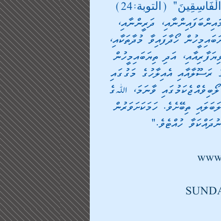
َ الْفَاسِقِينَ" (التوبة:24)
ައިންބަފައިންނާއި، ދަރީންނާއި، 
ައިމީހުން ހޯދާފައިވާ މުދާތަކާއި، 
ިޔަފާރިއާއި، އަދި ތިޔަބައިމީހުން 
ެ ރަސޫލާއާއި އެއިލާހުގެ މަގުގައި 
ް ލޯބިވެއްޖެކަމުގައި ވާނަމަ، ﷲގެ 
ަބަލައި ތިބޭށެވެ. ހަމަކަށަވަރުން 
ދައްކަވާ ހުއްޓެވެ."
www.
SUNDA