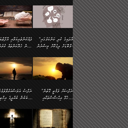
މައްޗަށް ސީދާވިހިނދު، ހެދުން
އެއީ (ޙަޤީޤަތުގައި) އެ
ޠަބީޢަތަށް އަސަރުކުރުން:
ދެން ކޮން އެއްޗެއްތޯއެވެ؟“
ނައްތާލައެވެ. އަނެއްކޮޅުން
🔅 ބަކްރު ބްނު ޢަބްދި ﷲ
ނަފްސަށް ހުށަހެޅިގެން އަ
ބޮނޑިކޮށްލައްވާފައި، އުޑާއި
ދެކަންތަކުގެ ދ
ވިދާޅުވިއެވެ: ”ރިވެތި ރަނގަޅު
އެމީހަކުގެ މޫނުމަތި ރީތިވެ
އަލްމުޒަނީ (108ހ)
އެކި ވައްތަރުގެ އިޙްސާސްތ
ދިމާލަށް އިސްތަށިފުޅު
އަދަބެކެވެ.“ ދެންނެވުނެވެ:
އެކަމަކު ވިސްނުން ކޮށި
ކިޔާދެއްވިއެވެ: ”އަހަރެން
ބާރުމިން ހުރި މިންވަރަކުނ
”އެކަން ނެތްނަމަ ދެން
ވެއްޖެނަމަ, އޭނާގެ ނަފްސ
އެއްފަހަރަކު ގެއިން
އިންސާނާގެ ޠަބީޢަތަށް
ކޮންކަމެއްތޯއެވެ؟“
އުނިކަމާހުރެ މޫނުމަތީގެ ހު
ނިކުމެގެންދަނިކޮށް އެއްޗެހި
އަސަރުކުރެއެވެ... ދެން
ވިދާޅުވިއެވެ: ”އޭނާ
ރީތިކަން ދާހުއްޓެވެ.
އުފުލުމުގެ މަސައްކަތްކުރާ މީހަކާ
އެއަށްފަހު އެ ޠަބީޢަތުން
”އާދައިގެ ކުދި ކަންކަމުގައި
މަޝްވަރާއަށް އަހާނޭ ރަނގަޅު
އެހެންކަމުން ވިސްނުންތެރ
ދިމާވިއެވެ. އޭނާގެ ސާމާނު އޭރު
ބުއްދިއަށް އަސަރުކުރެއެވެ.
މާބޮޑަށް ދިގުކޮށް ވިސްނުން:
ބިރުން ހެޔޮކަންތައް ކުރުނ
ޞާލިޙު އަޚެކެވެ.“
މީހާގެ އަތުގައި އެއްޗެއް
އުފުލަމުންދިޔައެވެ. އޭރު އޭނާ
މިއަސަރުކުރުމުގެ އަޞްލުގެ
ދެންނެވުނެވެ: ”އެގޮތަށް
ނެތަސް ކަންބޮޑުވެ
ދޫކޮށްލުމުގެ ބާބު ބަޔާންކުރުން:
ކިޔަމުންދިޔައެވެ: «الْحَمْدُ
ފެށުން އައި ގޮތަކީ:
އެކަމެއްގައި އެހާ ދިގުކޮށް
🌴 އިބްނުލް ޖައުޒީ
ނެތްނަމަ ދެން
ހިތާމަކުރުމެއް ނެތެވެ. އެހ
لِله، أسْتَغْفِرُ الله»
ޞައްޙަކޮށްވާ ޠަބީޢަތެއް
ވިސްނުން ޙައްޤުނުވާ
(597ހ) ވިދާޅުވިއެވެ:
ކޮންކަމެއްތޯއެވެ؟“
ބުއްދިވެރިޔާއަށް ތަނ
އެވެ. އެއަށްވުރެ އިތުރަށް
ބަދަލުކޮށްލާ ގޮތަށް އައި
ކަންކަމުގައި މާބޮޑަށް
”ދެއްކުންތެރިކަމާއި އާފާތްތ
ވިދާޅުވިއެވެ: ”ދިގުކޮށް
އެއްޗެއް ނުކިޔައެވެ. ދެން އޭނާ
ލޯބިވާކަހަލަ އިޙްސާސެކެވެ
ވިސްނުމަކީ ބައްޔެކެވެ.
ބިރުން ހެޔޮކަންތައް ކުރުނ
ވަކިތަނަކަށް ދިޔައެވެ. ދެން
ދެން އެ ޠަބީޢަތުން ބުއްދި
ފަހަރެއްގައި މިހެންވަނީ
ދޫކޮށްލުމުގެ ބާބު ބަޔާންކ
އޭނާގެ ބުރަކަށީގައި ހުރި
އަސަރުކުރީއެވެ. ޝަރީޢަތުގ
މުހިއްމު ކަންކަމާއި އަދި
ދަންނާށެވެ! މީސްތަކުންގެ
”ނަފްސަށް ވަޤުތީ ގޮތުން
ސާމާނުތައް ބަހައްޓަންދެން
ލޯބިވެވޭކަހަލަ އިޙްސާސްތަ
މުހިއްމު ނޫންކަންކަމާމެދުވެސް
ތެރޭގައި، ދެއްކުންތެރިއަކަށ
ހުށަހެޅޭ އިޙްސާސްތަކާއި
ސަބަބުން ބުއްދީގެ އިޚްތިޔ
އަހަރެން ހުރީމެވެ. ދެން
ގެނައުން މަނައެއް ނުކުރެއ
މާބޮޑަށް ސަމާލުވެގެން
ވެދާނޭކަމަށް ބިރުން ހެޔޮ
ބުނެފީމެވެ: "މި ނޫން އެއްޗެއް
މިސާލަކަށް ބެލުމުގެ ލައްޒަ
ޝުޢޫރުތައް:
ކުރާ އަސަރު.
ހުށިޔާރުވެގެން އުޅޭ ބައެއް
ޢަމަލުކުރުން ދޫކޮށްލާ
ނަފްސަށް ބައިވަރު ވަޤުތީ
ބައެއް ނަފްސުތަކުގެ
ކިޔަން ތިބާއަށް ރަނގަޅަށް ނ
އެކަމަކު ޝަރީޢަތުން އެއ
ނަފްސުތަކުގެ ސަބަބުން
މީހުންވެއެވެ. އެއީ ގޯހެކެވ
ޞިފަތަކާއި އިޙްސާސްތައް
ޠަބީޢަތުގައި
ބުއްދިއަށް ކުރާ
އަދި ޝައިޠާނާއަށް ވެވޭ
ލިބިގެންވެއެވެ. އެއީ
އަވަސްއަރުވާލުންވެއެވެ. ދ
އަސަރުންކަމުގައި ވެދާނެއެވެ.
އެއްބަސްވުމެކެވެ. އެކަމަކު
ނަފްސުގައި ހިފެހެއްޓިގެންވާ
ކުޑަ ވަޤުތުކޮޅެއްގެ ތެރޭގައ