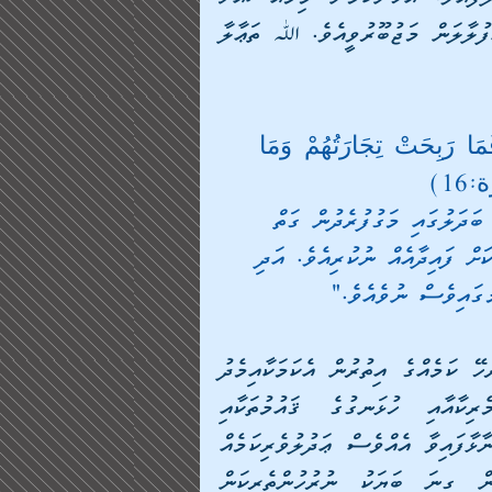
ދީނީ ނަޒަރަކުން އަލިއަޅުވާލަން، އަޅުގަނޑުގެ ޤަލަމް އުފުލާލަން މަޖުބޫރުވީއެވެ. ﷲ ތަޢާލާ 
َمَا رَبِحَتْ تِجَارَتُهُمْ وَمَا 
16)
ބަދަލުގައި މަގުފުރެދުން ގަތް 
ަށް ފައިދާއެއް ނުކުރިއެވެ. އަދި 
ުގައިވެސް ނުވެއެވެ."
ކޮންމެއަކަސް ޖިހާދަކީ މިހާރު މީސްތަކުން އެކަމަށް ނުރުހޭ ކަމެއްގެ އިތުރުން އެކަމަކާއިމެދު 
ނަފްރަތްތެރިކަން އުފެދިފައިވާ ކަމެއްވެސްމެއެވެ. އެމެރިކާއާއި ހުޅަނގުގެ ޤައުމުތަކާއި 
އިސްރާއީލުން މުސްލިމުންނާއި މެދު ގެންގުޅޭ ހައްދުފަހަނާޅާފައިވާ އެއްވެސް ޢަދުލުވެރިކަމެއް 
ނެތް އަނިޔާވެރި ސިޔާސަތަށް މުސްލިމުންގެ ތެރެއިން ގިނަ ބަޔަކު ނުރުހުންތެރިކަން 