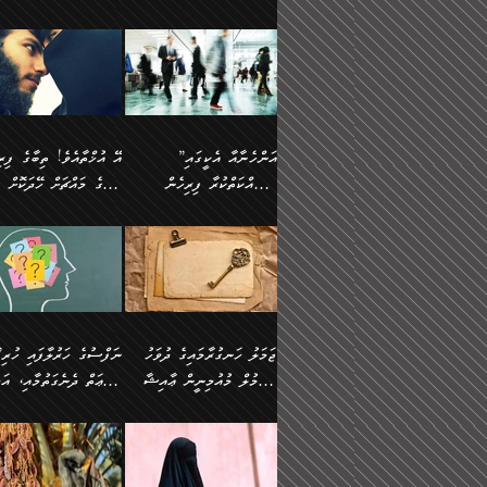
ޢުމަރު ވިދާޅުވިއެވެ:
އިންސާނާއަކީ ވަރަޢަވެރި
އަންހެނަކު ހޯދަން
ތެރެއިން މީހަކު
ނޭނގިހުރެވެސް ތިބާ އެކަމަށް
ދެން އޭގެ ޠަބީޢީ
އޭ އަޚާއެވެ! ތިބާއާ އެއްފަދަ
🌴 ހ
”އާނއެކެވެ. އަހަރެން
މީހެއްކަމުގައި މީހުންނަށް
ވަރުބަލިވެގެން އުޅެއެވެ.
އަތުޖެހިއްޖެނަމަ އެމީހަކު
ވެއްޓިފައި ވެދާނެއެވެ: 1-
މިންގަނޑަށްވުރެ އެޞިފަތަ
ފިރިހެނަކާ މެނުވީ ތިބާގެ
(217ހ) ކިޔާދެއްވިއެވެ
ދެފަހަރަކު ޙާޒިރުވީމެވެ. ދެން
ދައްކަންވެގެން، އަދި އޭނާ
ޞަލީބަށް އެރުވުމަށް
އާމްދަނީ ހޯދަން
ބޭރުވެއްޖެނަމަ, އެހިސާބުނ
ވިސްނުމާ އެއްގޮތްވެ
”އެއްފަހަރަކު އުޅުނު
އެއަށ
ﷲ ދެކެ ބިރުގަންނަ
މަސައްކަތްކުރުމާއި ވަޒީފާ
ބުއްދިއަށް އަސަރުކުރެއެވެ.
އަމުރުކުރަމުން ދިޔައެވެ.
އަންޑަރސްޓޭންޑު
ރަސްކަލަކު، ﷲ އަށް
އަދާކުރުމުގެ ދަރަޖަ ބޮޑުކޮށް
ޠަބީޢީ އާދައިގެ މިން ތެރޭގ
ނުވެވޭނެއެވެ. ދެންފަހެ
އީމާންވެއްޖެ މީހުންގެ ތެރ
މަތިކުރުމެވެ. ޚާއްޞަކޮށް
އެޞިފަތައް ހުރިނަމަ,
އަންހެނާއަށް ބަލާއިރު ތިޔަ
މީހަކު އަތުޖެހިއްޖެނަމަ އެ
”އަންހެނާއާ އެކީގައި
ޑޮކްޓަރީކަމާއި
އެޞިފަތަކަށް އަސަރުކުރުވާ
ދެމީހުންގެ ގުޅުމަކީ އެކަކު
ޞަލީބަށް އެރުވުމަށް
މަސައްކަތްކުރާ ފިރިހެން
ތިބާގެ މައްޗަށް ހޭދަކޮށް
އިންޖިނޭރުކަންފަދަ
އޭގެ މައްޗަށް ޙުކުމްކުރާ
އަނެކަކުގެ ވިސްނުން ފަހުމްވެ
އަމުރުކުރަމުން ދިޔައެވެ. ދ
ވަޒީފާތަކެވެ. އެހެނީ ވަޒީފާ
އެއްޗަކީ ބުއްދިކަމުގައިވެއެ
ވޯރކްމޭޓުންނާއި
ޚަރަދުކުރުމަކީ ޢައިބެއް ނޫނެވެ.
ދޭހަވުމަށްވުރެ މާ މަތީ
ﷲ އަށް އީމާންވާ މީހުންގ
ޅިޔަނުންނާއިމެދު ޙަދީޘްގައި
ހަމަ އެގޮތަށް ތިބާގެ ބައްޕ
އަދާކުރުމުގެ ދަރަޖަ ބޮޑުކޮށް
އެއީ ބުއްދީގައި ޢިލްމާއި،
ކްލާސްމޭޓުންނަކީ މަރެވެ.
ގުޅުމެކެވެ. އެއީ އެކަކު އަނެކަކު
ތެރެއިން މީހަކު ގެނެވި
އައިސްފައިވަނީ އެއީ މަރު
ތިބާގެ ފިރިހެން ދަރިފުޅުވ
މަތިކުރާ ޒުވާން އަންހެނާ
ފުރިހަމަކޮށްދޭ ގުޅުމެކެވެ.
ޞަލީބަށް އެރުވުމަށް
ކަމުގައިއެވެ. އައުލަވީ ޤިޔާސުން
ތިބާއަށް ޚަރަދުކޮށްދިނުން
އެހެންކަމުން، ތިބާގެ
އަމުރުކުރިހިނދު އޭނާއަށް
އެޙަދީޘްގައި: އަންހެނާ ވަޒީފާ
ޢައިބަކަށް ނުވެއެވެ. އެހުރ
ވިސްނުމާއި ޚިޔާލާ އެއްގޮތްވެ
ބުނެވުނެވެ: "ވަޞިއްޔަތެއ
އަދާކުރާ ތަނުގައި އުޅޭ،
އެންމެންވެސް މުދަލާއި ފަ
ވިސްނޭ އަންހެނަކު ހޯދަން
އޮތިއްޔާ ކުރާށެވެ." ދެން 
ފިރިހެނުން ހިމެނެއެވެ. އެއީ
އެއްކުރާ މަޤްޞަދެއްކަމުގައ
ޖަމަލު ހަނގުރާމައިގެ ދުވަހު
”ނަފްސުގެ
ތިބާއަށް ޙާޖަތެއް ނުވެއެވެ.
ބުނެފިއެވެ: "އަހަރެން
އެމީހުންގެ ވޯރކްމޭޓު އަންހެނާގެ
ބަލަނީ ތިބާއެވެ. އެގޮތުން
އުންމުލް މުއުމިނީން ޢާއިޝާ
ޠަބީޢަތް ދެނެގަތުމާއި، އަދ
ތިބާ ޙާޖަތް ޖެހިގެންވަނީ
ވަޞިއްޔަތް ކުރާނީ
ގާތަށް ވަދެއުޅުން ގިނަވެގެންވާ
ބައްޕަގެ ގާތުގައި: "ތިހާވަ
ތިބާގެ ވިސްނުމާއި ޚިޔާލާއެކު
ކޮންކަމަކަށްހެއްޔެވެ. އަހަރ
(57ހ)
ނަފްސުގެ އެދުންވެރިކަން
ފިރިހެނުންނެވެ. ފަހެ އެމީހުންނީ
ބުރަކޮށް މަސައްކަތްކޮށް
”އަންހެނުން ޖިހާދުކުރަން
ނަފްސުގެ ޠަބީޢަތުގެ ހުރި
ތިބާ ބަލައިގަންނަ އަންހެނަކު
ދުނިޔެއަށް ވެއްދުނީ އަހަރ
ނިކުމެވަޑައިގަންނަވަން
ބުއްދިން ވަޒަންކުރުމަށް އ
ޅިޔަނުންނަށްވުރެ އެތައް
ދާއޮހޮރުވަނީ ކީއްވެހޭ"
ޖެހޭނެކަމަށްވާނަމަ ﷲ ގެ
ޞިފަތަކަކީ ކޮބައިކަން
ހޯދުމެވެ. އެހެނ
ލަފައެއް ނެތިއެވެ. އެތަނު
ޤަޞްދުކުރެއްވިހިނދު އުންމުލް
ކުރާ އަސަރު:
ގޮތަކުން ނުރައްކާ ބޮޑު
އަހައިފިނަމަ އޭނާ ބުނާނީ
ރަސޫލާ صلى الله عليه
ނޭނގެނީސް، ނަފްސު
ބައެކެވެ. އެގޮތުން މަސައްކަތު
ތިމަންނާގެ ދަރިން
މުއުމިނީން އުންމު ސަލަމާ