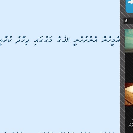
އެމީހުން އެނުރުހެނީ ﷲގެ މަގުގައި ޖިހާދު ކުރާތީ
ޔޭގެ
ް
ަށް
ަށް