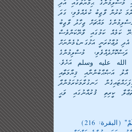
އެންމެހައި ޙަމްދު ޘަނާއެއް ޙައްޤުވަނީ އިސްލާމްދީނާއި މުސްލިމުންގެ ޙިމާޔަތުގައި އަދި 
ދީނުގެ ޢިއްޒަތާއި ޝަރަފަށްޓަކައި ﷲގެ މަގުގައި ހަނގުރާމަ ކުރުން ވާޖިބު ކުރެއްވެވި، ގަދަ 
ކީރިތިވަންތަ ﷲ ސުބްޙާނަހޫ ވަތަޢާލާއަށެވެ. އެއިލާހު މުސްލިމުންގެ މައްޗަށް ޖިހާދު ވާޖިބު 
ކުރައްވާފައިވަނީ، ޖިހާދަކީ ގިނަބަޔަކު އެކަމަށް ނުރުހޭނޭ ކަމެއް ކަމުގައި ވާނޭކަންވެސް 
ބަޔާން ކުރައްވަމުންނެވެ. ޞަލަވާތާއި ސަލާމް ލެއްވުން އެދި ދުޢާކުރަނީ އަޅުގަނޑުމެންނަށް 
ހަނގުރާމަ އުނގަންނަވައިދެއްވާ، ހަނގުރާމަކުރަން ދަސްކޮށްދެއްވެވި، މުސްލިމުންގެ 
ކޮމާންޑަރު އަދި ޤާއިދުކަމުގައިވާ މުޙައްމަދު صلى الله عليه وسلم އަށެވެ. 
މިޞަލަވާތާއި ސަލާމުގައި އެކަލޭގެފާނުގެ އެންމެހައި އާލު އަޞްޙާބުންނާއި ޤިޔާމަތާއި 
ޖެހެންދެން އެކަލޭގެފާނު ގެންނެވި ހިދާޔަތުގައި ހިފަހައްޓައިގެން ހަނގުރާމަކުރަމުންދާ 
އެންމެހައި މުޖާހިދުން ޝާމިލު ކުރަމެވެ. ﷲ ތަޢާލާ ކީރިތި ޤުރުއާނުގައި ވަޙީ 
ُمْ" (البقرة: 216)