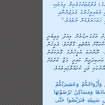
ެ) ޢުޛުރުތަކުގެވެރިން ފިޔަވައި، 
އެބައިމީހުންގެ މުދަލުންނާއި 
ހަމަހަމަވެގެން ނުވެއެވެ."
މިފަދަ މަތިވެރި ކަމެއްގެ ގޮތުގައި ޖިހާދު ލައްވާފައިވާއިރު އަޅުގަނޑުމެން މިއަދު މިތިބެނީ 
އެމަތިވެރި އަޅުކަން އަދާކުރާ މީހުންނާއި ދިމާލަށް ފުރައްސާރަކޮށް އެއްޗެތި ގޮވާށެވެ. އެމީހުން 
އަނބިދަރީންނަށް އަޅާނުލާ ދޫކޮށްލާފައި ދިޔަ ވާހަކައެވެ. ނޫންނަމަ އެމީހުންގެ މޮޔަކަމުން 
މިދުނިޔެމަތީގައި މިއޮތް މުއްސަނދިކަމާއި ކުޅިމަޖަލާއި އަނބިދަރީން ކައިރީ މަޖާ ކުރުމަށް 
ނުގައި ވަޙީ ކުރައްވާފައިވެއެވެ.
مْ وَأَزْوَاجُكُمْ وَعَشِيرَتُكُمْ 
َادَهَا وَمَسَاكِنُ تَرْضَوْنَهَا 
ِي سَبِيلِهِ فَتَرَبَّصُوا حَتَّى 