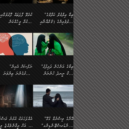
އެފަދަ ކަންކަމާމެދު ވިސްނާ
އޭގައި އަހަރުމެން ތަފްޞީލ
ލާޒިމް ޠަބީޢަތުގެ ތެރޭގައިވާ
ބުއްދި ލައްވާ ނުރައްކާތެރި
ފިކުރުކުރުން މާބޮޑަށް
ބުނަމެވެ. ހެޔޮކަންތައް
ކަންކަމެއް ނޫނެވެ. ނަމަވެސް
ޤަރާރުތައް ނިންމާ،
”ތިބާ ޢިލްމުލް ކަލާމްގެ
ކުރެވޭ ފާފަތައް ފޮރުވުމާއި،
ދިގުލައިފިނަމަ, ފުރިހަމަ ކުރުން
ބެހިގެންދަނީ: 🔹ސީދާ
އެއީ ހުށަހެޅި ލައިގަންނަ
އިޚްތިޔާރުކުރަން އެނަފްސު
އަހުލުވެރިންގެ (ޤުރްއާނާއި
ފާފަކުރާ މީހެއްކަން
ޙައްޤުވާ ކަންކަން
އެކަމުގައި (ދުނިޔަވީ)
ކަންކަމެވެ. މިސާލަކަށް:
ބޭނުންވެއެވެ. ދެން ނަފްސ
ފުރިހަމަކުރުން މަނާކުރާ
ލައްޒަތެއް ނެތް ކަންކަމެވެ
ސުންނަތް ދޫކޮށް ބުއްދީގެ
މީސްތަކުންނަށް
ހިތާމަޔާއި އުފަލާއި،
އޭގެ އަވަސްއަރުވާލުމާއި،
އަބޫ ޢުމަރު އަޙްމަދު ބްނު
🌴 އިބްނުލް ޖައުޒީ
ކަމެއްކަމުގައި: ރައްކާތެރިކަމުގެ
މިސާލަކަށް ނަމާދާއި، ރޯދަ
ޙުއްޖަތްތަކާއި ވިސްނުންތައް
އެނގިގެންވުމަށް
ކަންބޮޑުވުމާއި
އަނެއްކޮޅުން ބުއްދި
މުޙައްމަދު އަލްމާލިކީ
(597ހ) ވިދާޅުވިއެވެ:
ފިޔަވަޅުތައް އެޅުމާއި،
ޙައްޖާއި، ހަ
ބޭނުންކޮށްގެން ދީނުގެ
ނުރުހުންވުމާއި، މީސްތަކުނ
ހިތްފަސޭހަވުމާއި،
މަޝްޣޫލުކޮށްލާފަދަ އެހެރަ
(429ހ)، ބަޣުދާދުން
”ކުރެވޭ ފާފަތައް ފޮރުވުމާއ
ދިމާވެދާނޭ ގޮތ
ބިރުވެރިކަމާއި އަމާންކަމުގެ
އިޙްސާސްތަކާއި ޝުޢޫރުތައ
ކަންކަމުގައި ވާހަކަދައްކާ
އޭނާ ނުބައިކޮށްފައި
ޤައިރަވާނުގެ ރަށަށް އައިހިނދު
ފާފަކުރާ މީހެއްކަން
އިޙްސާސާއި، މޮޅިވެރިކަމާއި
ޖަމަޢަވެއްޖެނަމަ, އެހިނދު
މީހުންގެ) މަޖްލިސްތަކަށް
އެއްޗެހިކިޔުމަށް ނުރުހުންވ
އަބޫ މުޙައްމަދު އިބްނު އަބީ
މީސްތަކުންނަށް
ހިތްހަމަޖެހުމާއި އެނޫންވެސް
ނުބައި ރައުޔު، އަދި ފަހުނ
ޒައިދު އަލްޤައިރަވާނީ
އެނގިގެންވުމަށް
ޙާޒިރުވިންހެއްޔެވެ؟“
ހުއްދަވެގެންވާކަން
”ތިބާގެ އަންހެން ދަރިފުޅު
”ނަފްސަށް އެއިން
ގިނަ ކަންކަމެވެ. މި
ހިތާމަކުރާނޭ ކަންކަން ބުއ
(386ހ) އެކަލޭގެފާނާ
ނުރުހުންވުމާއި، މީސްތަކުނ
ބަޔާންކުރުން:
މީހަކާ ނީނދެ ހުންނަން
އަސަރުގެންނަ ތިންވަނަ
ޞިފަތަކުން ކަމެއް ނަފްސުގައި
އިޚްތިޔާރުކުރެއެވެ. އަދި
ވާހަކަދައްކަވަމުން
އޭނާ ނުބައިކޮށްފައި
އަބަދުމެ ހަރުލައިގެން ދާއިމަކަށް
ފަހަރެއްގައި އެފަދަ ބުއްދިއ
ހިތްވަރުދިނުމާމެދު ތިބާ
ބާވަތަކީ: ނަފްސަށް ހުށަހެ
އެއްސެވިއެވެ: ”ތިބާ ޢިލްމުލް
އެއްޗެހިކިޔުމަށް ނުރުހުންވ
އެގޮތަށް ތިމަންނާ ހިތްވަރުދެނީ
އެގޮތުން ނަފްސުގެ ޠަބީޢަތ
ނުހުރެއެވެ. އެކަމަކު އެކަންކަން
ބަލިކަށިވެ ގަމާރުވެ
ހުށިޔާރުވެ ޚަބަރުދާރުވާށެވެ!
ކަންކަމެވެ. (ޝުޢޫރުތަކާއި
ކަލާމްގެ އަހުލުވެރިންގެ
ހުއްދަވެގެންވާކަން
ކިހިނެއްހެއްޔެވެ؟ އެކަމަށް
ލޯބިވުމާއި ނުރުހުންވުމާއި،
ލައިގަނެފައި އަނެއްކާ ފިލ
ކޮސްވެގެންވާ ކަމަށް ތުހުމަ
އިޙްސާސްތަކެވެ.)
(ޤުރްއާނާއި ސުންނަތް ދޫކޮށް
ބަޔާންކުރުން: ކުރެވޭ ނުބަ
ހިތްވަރުދޭން ބޭނުންކުރާ
އުފާވުމާއި ދެރަވުންވެއެވެ.
ބުއްދީގެ ޙުއްޖަތްތަކާއި
ކަންތައް ފޮރުވާ ވަންހަނާކު
ފެތުރިގެންވާ ފަސް ގޮތެއް
ނަފްސުތަކުގައިވާ ޠަބީޢީ
ވިސްނުންތައް ބޭނުންކޮށްގެން
ދެއްކުންތެރިކަމެއްކަމުގައި 
އަހަރެން ތިބާއަށް ކިޔާދޭނަމެވެ.
ޞިފަތަކެކެވެ. ނަމަވެސް
ދީނުގެ ކަންކަމުގައި ވާހަކަދައްކާ
މީހަކު ހީކޮށްފާނެއެވެ.
ތިބާގެ އަންހެން ދަރިފުޅަށް އަދި
އެކަންކަން އިންސާނާއަށް
”އޭނާގެ ވިސްނުމާ ގުޅޭ
އެއްފަހަރަކު އުޅުނު ރަސްކަ
މީހުންގެ) މަޖްލިސްތަކަށް
އެކަންވަނީ އެހެންނެއް ނޫނ
އެކުއްޖާގެ މުސްތަޤްބަލަށް
ޖެހޭހިނދު އެއީ ވަޤުތީ ގޮތ
"އަންޑަރސްޓޭންޑިންގ"
ﷲ އަށް އީމާންވެއްޖެ މީހ
ޙާޒިރުވިންހެއްޔެވެ؟“ އަބޫ
މަނާވެގެންވާކަމަކީ
އެކަމުގެ ނުރައްކާ
ހުށަހެޅޭ ޞިފަތަކަކަށްވެއެވ