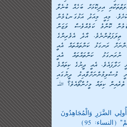
ފާޅުކުރިކަމުގައި ވީނަމަވެސް، މިދެންނެވި ކުފުރުގެ ދައުލަތްތަކާއި އިދިކޮޅަށް ބަހެއް ބުނެލާ 
މީހަކުވެސް މިހަދަނީ ހައްދު ފަހަނާޅާފައިވާ ޓެރަރިސްޓަކަށެވެ. މިއީ މިއަދު އަޅުގަނޑުމެން 
މުސްލިމުންގެ ޙާލަތު ހުރި ގޮތެވެ. މިއަދު އަޅުގަނޑުމެން ކޮންމެ ކަމެއްވެސް ވަޒަން 
މިކުރަނީ (މިނެކިރާލަނީ) އެއްކަލަ ޙަރުބީ ކާފަރުންގެ ތިލަފަތުންނެވެ. އާދެ އެވެރިންގެ 
ކުފުރުގެ ސިކުނޑިތަކުގެ ހަމަތަކުގެ މައްޗަށެވެ. އެމީހުންނަށް ރަނގަޅު ކަންތައްތައް އެއީ 
ރަނގަޅު ކަންތައްތައްކަމުގައި ދެކި އެމީހުންނަށް ނުރަނގަޅު ކަންތައްތައް އެއީ 
އަޅުގަނޑުމެންނަށްވެސް ނުރަނގަޅު ކަންތައްތަކަށް މިވަނީ ހަދާފައެވެ. އެއީ ދީނުގެ ކިތައްމެ 
ބޮޑު މައްސަލައެއް ނަމަވެސް އެވެ. އަޅުގަނޑުމެންނީ މުސްލިމުންނަށްވާއިރު ދީނުގައި 
މިކަންއޮތީ ކިހިނެއްތޯ ހޯދާ ބެލީ ފަހެ އަޅުގަނޑުމެންގެ ތެރެއިން ކިތައް މީހުންތޯއެވެ؟ ﷲ 
أُولِي الضَّرَرِ وَالْمُجَاهِدُونَ 
ِهِمْ" (النساء: 95)