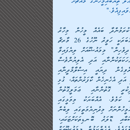
ާލު ތިޔަބައިމީހުންގެ މައްޗަށް 
ައިފިއެވެ."
ޖިހާދާއި ބެހޭގޮތުން މުސްލިމުން ކަމުގައި ދަޢުވާ ކުރަމުންދާ ބައެއް މީހުން މިހާރު 
ދައްކަމުންދާ ވާހަކަތަކުގެ ބޮޅަށް އިތުރުވެގެންދިޔަ އެއްޚަބަރަކީ ހަވީރު ނޫހުގެ 26 މާރޗް 
2009ގެ ޢަދަދުގައި "އަފްޣާނިސްތާން ހަނގުރާމައަށް ދިވެހިން" މިމައުޟޫއަށް ލިޔެފައިވާ 
ލިޔުމެވެ. މިއަދު ޖުމްލަކޮށް މީހުން ދައްކަމުންދާ ވާހަކަތަކުންނާއި އަދި އެލިޔުންވެސް 
ކިޔާލުމުން އަޅުގަނޑުގެ ހިތަށް ތަޞައްވަރު ކުރެވިގެން ދިޔައީ އިސްލާމްދީނާއި 
މުސްލިމުންނާއި އިދިކޮޅަށް ޔަހޫދީންނާއި ނަޞާރާއިންނާއި އަދި އެހެނިހެން ކާފަރުންތައް، ގުޅި 
އަތުގުޅާލައިގެން ކުރަމުންމިދާ ހަނގުރާމާގައި ފިކުރީ ގޮތުންނާއި ޢަމަލީގޮތުން 
އަޅުގަނޑުމެންވެސް ޖެހި ހައްޔަރުވެ އަޅުވެތިވެފައިވާ ކަމެވެ. އެއްބަޔަކު މިމަޅީގައި 
ޖެހިފައިވަނީ ނޭނގުމެއްގެ ތެރޭގައެވެ. އަނެއް ބަޔަކު އެމީހުންނަށް މިދުނިޔެމަތީގައި ލިބެން 
އޮތް ސިޔާސީ ބާރާއި ނުފޫޒާއި ޖާހާއި މަންސަބާއި ޑޮލަރު ބޮނޑިތަކަށްޓަކައި، 
އިސްލާމްދީނުގެ ހިދާޔަތު މިވަނީ މަގުފުރެދުމަށް ވިއްކާލާފައެވެ. އެހެންކަމުން މިމައުޟޫއަށް 