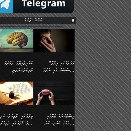
އެންމެ ފަހުގެ
”ފަހަރެއްގައި ދިމާވާ
ބުއްދިވެރިޔާގެ މައްޗަށް
އިޙްސާސެއް އެއީ ނުރުހޭ
ވާޖިބުވެގެންވަނީ
އިޙްސާސަކަށްވެދާނެއެވެ.
”ފަހަރެއްގައި ދިމާވާ
⭐ އިބްނު ޙިއްބާނު
މިސާލަކަށް ކަމަކާމެދު
އިޙްސާސެއް އެއީ ނުރުހޭ
(354ހ) ވިދާޅުވިއެވެ:
ބިރުގަތުމެވެ.
އިޙްސާސަކަށްވެދާނެއެވެ.
”ބުއްދިވެރިޔާގެ މައްޗަށް
މިސާލަކަށް ކަމަކާމެދު
ވާޖިބުވެގެންވަނީ: މި ދުނި
ބިރުގަތުމެވެ. ދެން އެއިޙްސާސް
ކަންކަމުން އޭނާގެ ޢިލްމު
ވަރުގަދަވެގެންވާނަމަ؛
ގަޑުބަޑުކޮށްލާނޭ ކަންކަމުނ
މީސްތަކުންގެ ތެރޭގައި
ޢިލްމުގައި ލާޒިމްވެ، އަދި
އެކަމަކާމެދު ނަފުރަތްތެރިވެ،
އެއްކިބާވުމެވެ. އެއީ އޭނާއ
އެމީހެއްގެ ބުއްދި، ބޭރު
ޢިލްމު ހޯދުމުގައި ދެމިހުރުމ
އަދި އެކަންކުރި މީހަކަށްވެސް
ކުޅަދާނަވީ ވަރަކަށް
ފެންޑާގައި ބާއްވާފައި އޮންނަ
ހިތްވަރުދިނުން ބަޔާންކުރުން: