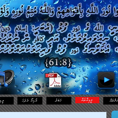
މީޑިއާތައް
ުންތައް
ޚަބަރު
އޯޑިއޯ މަދަހަ
ވީޑި