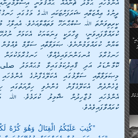
ަމަށް
🔥އިބްނު ޙިއްބާނު (354ހ)
ެ.
ުން
ން:
ައިން
”މީހުން ފެނުމުން އަޅުކަމުގައި
ަކު
ަ
ް
ް
🔥އިބްނުލް ޖައުޒީ (597ހ)
ްމު
 އުޅެ
ުމުން
ެ.
ިވުން
ކުން
ަ
ުކޮށް
ން:
ކަށް
ް
ީހުން
ކުރައްވާފައިވެއެވެ.
ކޮޅުން
ަރު
"كُتِبَ عَلَيْكُمُ الْقِتَالُ وَهُوَ كُرْهٌ لَك
ވެ.