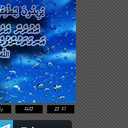
Log In
Featured
Posts
ހޯމް ޕޭޖް
ފޮތްތައް
ލިޔ