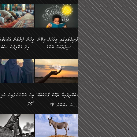
ނަފުރަތުކުރުން
ޢަމަލުކުރުމުގައި ހުންނާނޭކ
💥 ޝުޢުބާ ބްނުލް ޙައްޖާޖު
މީހުންވެއެވެ.
މެދުވެރިކުރުވައެވެ. އެއީ
އޮންނަ ޤަޞްދާ އެކުގައިއެވ
(160ހ) ވިދާޅުވިއެވެ:
ވިދާޅުވިއެވެ: ”ޢިލްމުގައި
ފިޠުރީގޮތުން ޠަބީޢަތް އެކަމަށް
ކޮންމެ ދުއިސައްތަ ޙަދީޘަކ
”މީސްތަކުންގެ ތެރޭގައި
ލާޒިމްވެ، އަދި ޢިލްމު
ލެނބިގެންވިޔަސްމެއެވެ.
ފަސް ޙަދީޘަށް
އެމީހެއްގެ ބުއްދި، ބޭރު
ހޯދުމުގައި ދެމިހުރުމަށް
މިސާލަކަށް އަންހެނާ
ޢަމަލުކުރެވުނަސް، އޭރުން
ފެންޑާގައި ބާއްވާފައި އޮންނަ
ހިތްވަރުދިނުން ބަޔާންކުރު
ފިރިހެނާއަށް ލެނބެއެވެ. ދެން
ޢިލްމުގެ ޒަކާތް އަދާކުރިފަދ
މީހުންވެއެވެ. އަނެއްބަޔަކުގެ
ބުއްދިވެރިޔާގެ މައްޗަށް
ދުނިޔެމަތީގައި މީހަކަށް ލިބޭނެ
ފިރިހެނާއާމެދު ނުރުހުންވެ
އޭނާވެއެވެ. ދެންފަހެ އެމީހ
ބުއްދި އެމީހުންނާ
ވާޖިބުވެގެންވަނީ: އޭނާގެ
ހެޔޮ ޞިފަތަކުން އެންމެ
ހީވާގިވެ މުރާލިވުން ޞައްޙ
ނަފުރަތްތެރިވާ ކަހަލަ ކަމެއް
އެއްކޮށް ޖަމަޢަކުރި ޢިލްމަށ
އެކުގައިވެއެވެ. އަނެއްބަޔަކުގެ
ސިއްރިއްޔާތު އިޞްލާޙުކޮށ
އަންހެނާއަށް ދިމާވެ ވަރުގަދަ
ޢަމަލުކުރަން އެމީހަކު
ފުރަތަމަކަމަކީ ބުއްދިވެރިކަމެވެ.
ކަންކަމާއި ޞައްޙަ ނުވާ
ބުއްދިއެއް ނުވެއެވެ. ދެންފަހެ
ނިމުމަށްފަހު ދެން އެއާ
🪴 އިބްނު ޙިއްބާނު
އިޙްސާސެއް އޭނާއަށް އާދެއެވެ.
ނުކުޅެދުމަކުން އަދި އެ ޢިލ
ކަންކަން ބަޔާންކުރުން:
އެމީހެއްގެ ބުއްދި އެމީހަކާ
ވިއްދައިގެން ޢިލްމު ހޯދަން
(354ހ) ވިދާޅުވިއެވެ:
ވިދާޅުވިއެވެ: ”މީހުން ފެނ
އަދި އެއާއެކު އެއަންހެނ
ޙިފްޡުކޮށް
އެކުގައިވާ މީހަކީ: އެމީހަކު
އަދި އެކަމުގައި ދެމިހުރުމެވ
"ދުނިޔެމަތީގައި މީހަކަށް ލިބޭނެ
އަޅުކަމުގައި ހީވާގިވެ މުރާލ
ވާހަކަދެއްކުމުގެ ކުރިން
އެހެނީ ދުނިޔޭގެ ސަބަބުތަ
ހެޔޮ ޞިފަތަކުން އެންމެ
ޞައްޙަ ކަންކަމާއި ޞައްޙ
އެމީހަކުގެ ފުށުން އެ ނިކުންނަ
އެއްވެސް ސަބަބަކަށް ސާފ
ފުރަތަމަކަމަކީ ބުއްދިވެރިކަމެވެ.
ނުވާ ކަންކަން ބަޔާންކުރު
އެއްޗެއް ފެންނަ މީހާއެވެ.
ރަނގަޅަށް ވާޞިލުވެވޭހުށީ
އަދި އެއީ ﷲ ތަޢާލާ
މީހަކު ރޭއަޅުކަންކުރާ
”ބުއްދިވެރިޔާ ދައްކާ ވާހަކަތައް،
ތިން އަންހެންދަރިން އެމީހަ
ދެންފަހެ އެމީހަކުގެ ބުއްދި ބޭރު
އެކަމުގައި ޢިލްމު ސާފުކޮށ
އެކަލާނގެ އަޅުތަކުންނަށް ދެއްވި
ބަޔަކާއެކުގައި ރޭގަނޑު
ލިބި:
ފެންޑާގައި އޮންނަ މީހަކީ:
ޚާލިޞްވެގެންނެވެ. އަދި
އެންމެ ހެޔޮ ރަނގަޅު
ހޭދަކޮށްފާނެއެވެ. ދެން އެމ
🌴 އިބްނު ޙިއްބާނު
ވާހަކަތަކެއް ދައްކާފައި ދެން
ބުއްދިވެރިޔަކު ވެއްޖެއްޔާ
ކަންތަކުންވާ ކަމެކެވެ.
ރޭގަނޑުގެ ގިނަ ވަޤުތު
(354ހ) ވިދާޅުވިއެވެ:
”ނަބިއްޔާ صلى الله
އޭގެ ފަހުން އެނިކުތް އެއްޗެ
ނިންމާނޭކަމަކީ: އެމީހަކު
އެހެންކަމުން އެއާ އިދިކޮޅު
ނަމާދުކޮށްފާނެއެވެ. އަނެއް
”ބުއްދިވެރިޔާ ދައްކާ ވާހަކަތައް،
عليه وسلم
ކުރާކަމަކާ
ޞިފައެއް ޤާއިމުކޮށްގެން ހުރި
މީނާގެ ޢާދައަކީ ސާޢަތެއްވ
ޞައްޙަކޮށް ސަލާމަތުންވާ
ޙަދީޘްކުރެއްވިކަމަށް
މީހަކާ އެކުގައި އިށީންދެ
އިރުކޮޅެއް ރޭއަޅުކަންކުރުމެ
ހަށިގަނޑެއް ސީދާވާހެން
ރިވާކުރެވެއެވެ: "ތިން