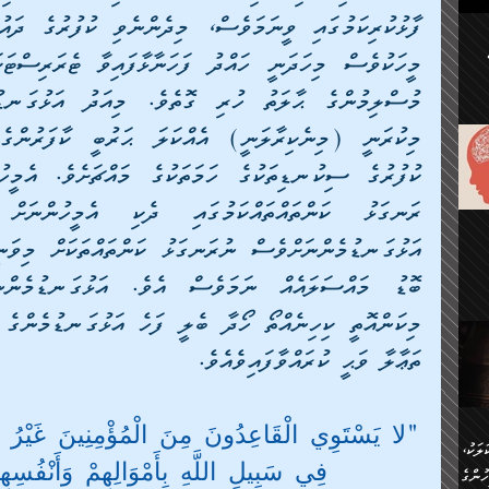
ުކޮށް
ަށް
.
އާއި،
ް
ި،
ް
ން
ުން
ް
ްދިން
ް
ެއް
ޅޭ
ުން
ުގައި
ތުވެ
ތަޢާލާ ވަޙީ ކުރައްވާފައިވެއެވެ.
އި
 މިއީ
ރުމަކީ
ހީކުރާ
"لا يَسْتَوِي الْقَاعِدُونَ مِنَ الْمُؤْمِنِينَ غَيْرُ 
ލަކު،
ެވެ.
ުން
فِي سَبِيلِ اللَّهِ بِأَمْوَالِهِمْ وَأَنْفُس
ުންގެ
ެ.