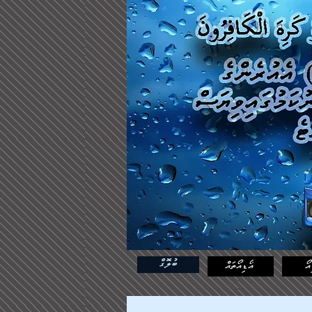
ބުލޮގް
އޯ
އޯޑިއޯތައް