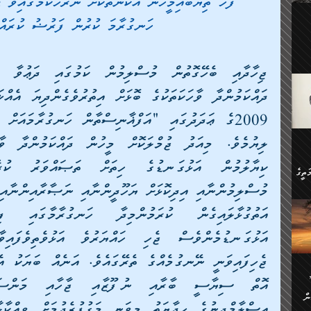
"ފަހެ ތިޔަބައިމީހުން އެކަންތަކަށް ނުރުހޭކަމުގައިވާ ޙ
ލިބި:
ހުންނާ
ހަނގުރާމަ ކުރުން ފަރުޟު ކުރައްވ
ީހުން
އެކުދިން ކައިވެނިކުރުވާ 3-
.
ށްވަނީ
 ދިގު
ަނު
ީ
ގެ
ެވެ.
ން
ތީގެ
ސްވެ،
ި
ް
ތީގެ
ުމަކީ:
ަހެ
ރާ
ާއި
ަހެޅޭ ވަޤުތީ
ފްސަށް
ޭނާގެ
ން
ެކެވެ.
ް