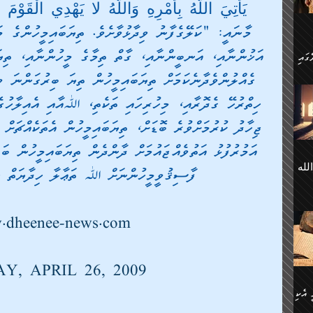
 ގޮތް
يَأْتِيَ اللَّهُ بِأَمْرِهِ وَاللَّهُ لا يَهْدِي الْقَوْم
ާގެ
ަ
މާނައީ: "ކަލޭގެފާނު ވިދާޅުވާށެވެ. ތިޔަބައިމީހުންގެ މ
އަޚުންނާއި، އަނބީންނާއި، ގާތް ތިމާގެ މީހުންނާއި، ތިޔަބ
ގެއްލުންވެދާނެކަމަށް ތިޔަބައިމީހުން ތިޔަ ބިރުގަންނަ ވ
ހެން
ތަށް
 تَرَ
ހިތްރުހޭ ގެދޮރާއި، މިހުރިހައި ތަކެތި، ﷲއާއި އެއިލާހުގ
هُ
ޖިހާދު ކުރުމަށްވުރެ ބޮޑަށް، ތިޔަބައިމީހުން އެތަކެއްޗަށ
َةࣰ
لُهَا
އަމުރުފުޅު އަތުވެއްޖައުމަށް ދާންދެން ތިޔަބައިމީހުން ބަލ
ی
لله
ީފު
ފާސިޤުވީމީހުންނަށް ﷲ ތަޢާލާ ހިދާޔަތް ނު
هيم
ނގަޅު
އެކު
ް
؛
ުމަރު
dheenee-news.com
މާއި،
ކަން
ިއެވެ:
ދާނ
الله
ު
Y, APRIL 26, 2009
ް
 އެކި
ުމަރު