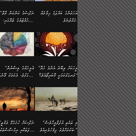
އުޅެގެން ﷲ ދެއްވި ނިޢުމަތް
ދެން މީނާ (އެމީހުންނާ
ސީދާވާނެއެވެ. އަނެއްކޮޅުން
އަންހެންދަރިން އެމީހަކަށް 
ގަޑުބަޑުކޮށް
އެކުގައި ރޭކުރާއިރު) އެމީ
ޖާހިލުމީހާ ދައްކާ ވާހަކަތައް،
1-ދެން އެކުދިން
އަހަރެންގެ ބައްޕަގެ ޙިމާރެއް
”ނަފްސުގެ ކަންކަން ރާވާ
ހުތުރުނުކުރާހުއްޓެވެ...
އެއްގޮތްވެއެވެ. ނުވަތަ އެމ
ބަލިވެފައިވާ ހަށިގަނޑެއް
އަދަބުވެރިކުރުވާ 2-އަދި
ގެއްލުނެވެ.
ބެލެހެއްޓުމުގެ ތެރޭގައި:
ބުއްދިއާއި ވިސްނުންތެރިކަން
ރޯދަ ހިފާއިރު މީނާވެސް
އެގޮތްމިގޮތްވާހެން ފުށޫއަރާ
އިތުރުކޮށްދޭނެ ކަމަކީ: އޭނާފަދަ
އެމީހުންނާއެކު ރޯދަހިފައެވެ
މަގުފުރެދިފައިވާ ބަޔަކުގެ
އިދިކީލަވާނެއެވެ. އަދި
އަދި އެކުދިންނަށް ހެޔޮކޮށް
🌱 ޖަޢުފަރު ބްނު މުޙައްމަދު
އެމީހުންގެ މަގުފުރެދުމާއި
(އެހެން ބުއްދިވެރިންނާ)
އެމީހުން
ކިބައިގައިވާ މޮޅެތި ރިވެތި
ބުއްދިވެރިޔާގެ ބަސްތައް އެއީ
ހިތައިފިނަމަ ފަހެ އެމީހަކަ
(148ހ) ކިޔާދެއްވިއެވެ:
އެމޮޅެތި ކަންކަމާ ގުޅުމެއް
ގާތްވުމާއި، އެއާ އިދިކޮޅު އިދ
ކިތަންމެ މަދު
ކަންކަމަށް ބަލާ ވިސްނުން
ސުވަރުގެއެވެ." 📖 ސުނ
”އަހަރެންގެ ބައްޕަގެ ޙިމާރެއް
ނުވެއެވެ. އެހެނީ ނަފްސަކ
ބަސްތަކެއްވިޔަސް އޭގެ ޤަދަރު
އަބީ ދާވޫދު 📖 ފަހެ ތިބާ
ނުކުރުންވެއެވެ.
ގެއްލުނެވެ. ދެން ބައްޕަ
ވަޒަންހަމަވާ އެއްޗެއް ނޫނ
ބޮޑުވެގެންވެއެވެ. އެއީ
އަންހެން ދަރިން
ވިދާޅުވިއެވެ: ”ﷲ ތަޢާލާ
ނަފްސު ކަންކަން
ފާފަވެރިޔާގެ ކުރިމަތިލުން
ކައިވެނިކުރުވުމުގައި
އަހަރެންނަށް އޭތި އަނބުރާ
މަސްހުނިކޮށްލައެވެ. އެގޮތު
”މީހަކަށް ލިބޭނެ އެންމެ ހެޔޮ
”އެމީހެއްގެ ވިސްނުން
ކިތަންމެ ކުޑަކަމެއްވިޔަސް އޭގެ
ފަރުވާކުޑަކޮށް، ޢާއިލާއެއް
ރައްދުކުރައްވައިފިނަމަ ފަހެ
މީހަކު ބުރު ސޫރަ ރީތި
މުޞީބާތް ބޮޑުވެގެންވާ ގޮތަށެވެ.
ރަނގަޅުކަމަކީ ކޮބައިތޯއެވެ؟“
ރަނގަޅުވެ، އެކަމަކު މޫނުމަ
ބިނާކޮށް ކައިވެންޏެއް
އެކަލާނގެ ރުއްސަވާނޭ ޙަމްދުގެ
ފުރިހަމަ، މުދާތައް ތަނަވަ
އަދި ބުއްދިވެރިކަމުގެ ތެރޭގައި:
ޤާއިމުކުރުން ދޫކޮށްފައި
ސޫރަ ހުތުރުވެއްޖެ މީހާ,
ބަސްތަކަކުން އަހަރެން
އެކަމަކު އެއާއެކު ޢަޤީދާއާއ
🪨 އިބްނުލް މުބާރަކު
☘️ އިބްނު ޙިއްބާނު
އެއްވެސް ކަ
ކިޔެވުމާއި އެހެން
އެކަލާނގެއަށް
ފިކުރު ފުރެދިގެންވާ މީހަކަށ
(181ހ) އަށް ދެންނެވުނެވެ:
(354ހ) ވިދާޅުވިއެވެ:
މަޤްޞަދުތަކުގައި އެކުދިން
ޙަމްދުކުރާހުށީމެވެ.“ ދެން މާ
ވެދާނެއެވެ. ދެން މިފަދަ
”މީހަކަށް ލިބޭނެ އެންމެ ހެޔޮ
”އެމީހެއްގެ ވިސްނުން
މަޝްޣޫލުކުރުވުމާމެދު ތިބާ
ގިނައިރެއް ނުވެ އޭގެ
މީހަކުގެ ރީތިކަމާއި އޭނާގެ
ރަނގަޅުކަމަކީ ކޮބައިތޯއެވެ؟“
ރަނގަޅުވެ، އެކަމަކު މޫނުމަ
ނަމަނަމަ ސަމާލުވެ
އަސްދާނުގޮނޑިއާއި ލަގަނާއި
މޮޅެތި ތަކެއްޗަށްޓަކައި ބެލ
ވިދާޅުވިއެވެ: ”އޭނާގެ
ސޫރަ ހުތުރުވެއްޖެ މީހާ, ފ
އެކީގައި އޭތި ގެނެވުނެވެ. ދެން
އޭނާގެ ޢަޤީދާއާއި ޤަބޫލުކު
ކިބައިގައިވާ ފުރާ ފުރިހަމަ
އޭނާގެ ނަފްސުގެ (ބުއްދިއ
"މި ތަކެތި އުފުލާމީހާވެސް
”ނަފްސަށް ހުށ
އެކަލޭގެފާނު އެއަށް
ގޮތްތަކާއި ފިކުރުވެސް ނަ
ބުއްދިއެވެ.“ ދެންނެވުނެވެ:
ވިސްނުމުގެ) ހެޔޮކަމުން އ
ބަކުރަށްވުރެ ފިޤުހުވެރިއެވެ."
ޞިފަތަކާއި އިޙްސާސްތަކު
ސަވާރުވިއެވެ. އަދި އޭގެ
ރަނގަޅުކޮށް ޖަރީކޮށްދޭ ކަމ
”އެގޮތަށް ލިބިގެންނުވިނަމަ
މޫނުގެ ހުތުރުކަން ހަނދާނ