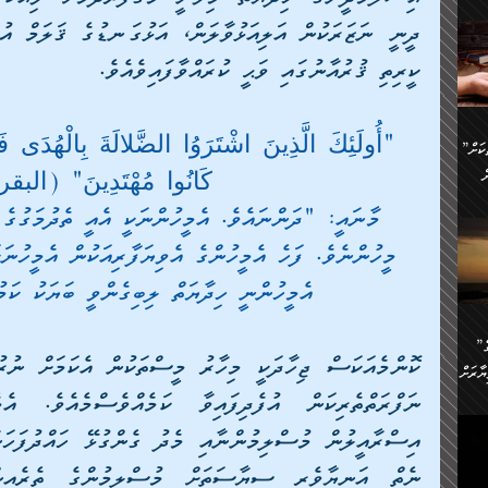
ންނަ
،
ަކުގެ
ް
ކީރިތި ޤުރުއާނުގައި ވަޙީ ކުރައްވާފައިވެއެވެ.
ުގެ
ރި
"أُولَئِكَ الَّذِينَ اشْتَرَوُا الضَّلالَةَ بِالْهُدَى ف
”ދެއްކުންތެރިކަމާއި އާފާތްތަކަށް
ި
..
كَانُوا مُهْتَدِينَ" (البقرة:
ް
މާނައީ: "ދަންނައެވެ. އެމީހުންނަކީ އެއީ ތެދުމަގުގެ 
ެނީ
މީހުންނެވެ. ފަހެ އެމީހުންގެ އެވިޔަފާރިއަކުން އެމީހުނަކ
ަކަށް
.
ް
އެމީހުންނީ ހިދާޔަތް ލިބިގެންވީ ބަޔަކު ކަމ
އަށް
ުރުން:
ައި
”ނަފްސު އަވަސްއަރުވާލުމުގެ
އް
ް
ާރަށް
ެވެ.
ތެވެ.
ެ.
ެން
ި