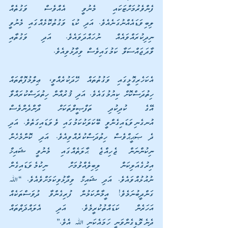
ފެންވެރުމަށްޓަކައި މެނުވީ އެއްވެސް ވަގުތެއް 
ލިބިވަޑައެއްނުގަނެއެވެ. އަދި ކުޑަ ވަގުތުކޮޅެއްގައި މެނުވީ 
ނިދިކުރައްވައެއް ނުހައްދަވައެވެ. އަދި ވަގުތާއި 
ވާދަޖައްސަވާ ކަމުގައިވެސް ވިދާޅުވިއެވެ.
އެކަހެރިގޮޅީގައި ވަގުތުތައް ހޭދަކުރެއްވީ، ޢިލްމުފޮތްތައް 
ހިތުދަސްކޮށް ކިޔުމުގައެވެ. އަދި ޤުރުއާން ހިތުދަސްކުރައްވާ 
އޭގެ ކުދިކުދި ތަފްޞީލްތަކަށް ދާންދެންވެސް 
އުނގެނިވަޑައިގެންވީ ބޭކަލަކުކަމުގައި ވެވަޑައިގަތެވެ. އަދި 
ދެ ޞަޙީޙްވެސް ހިތުދަސްކުރެއްވިއެވެ. އަދި ކޮންމެހެން 
ނިކުންނަން ޖެހިއްޖެ ޙާލަތެއްގައި މެނުވީ ޝައިޚް 
އިރުގެއަލިކަން ލިބިލެއްވުމަށް ނިކުމެވަޑައިގެން 
ނުއުޅުއްވައެވެ. އަދި ޝައިޚް ވިދާޅުވިކަމަށްވެއެވެ. “ﷲ 
ގަންދީބުނަމެވެ! އީމާންކަމުން ފުރިގެންވާ ދުވަސްތަކެއް 
އަހަރެން ކަޑައްތުކުރީމެވެ. އަދި އެލައްޛަތްތައް 
ދެނެވޮޑިގެންވަނީ ހަމައެކަނި ﷲ އެވެ.”