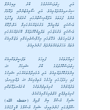
އަދި ހިތުދަސްކުރުމުގެ ބާރު ލިބިގެންވާ 
ސިކުނޑިއެއްދެއްވިއެވެ. އަދި ސޯވިއެޓުންނާއި ދެކޮޅަށް 
އެންމެ ފުރަތަމަ އަފްޣާނިސްތާނުގައި ކުރެވުނު ޖިހާދުގެ 
ޢަސްކަރީ ތަމްރީނުދޭ މަރުކަޒެއްކަމުގައިވާ އަލް-ފާރޫޤު 
ޢަސްކަރީ މަރުކަޒުގައި ތަދްރީބުކޮށްދެއްވާ ބޭކަލެއްކަމުގައި 
ވެވަޑައިގަތެވެ. އެގޮތުގައި އިޚްލާޞްތެރިކަމާއި ޢަޒުމާއިއެކު 
އެތައް އަހަރުތަކެއްވަންދެން ހުންނެވިއެވެ.
ހަތިޔާރުތަކުގެ ފުރިހަމަ ތަފްޞީލުތަކާއިއެކު 
ހިތުދަސްކޮށްލުމުގެ ބާރު ޝައިޚަށް ﷲ 
މިންވަރުކޮށްދެއްވިއެވެ. އަދި އެމައިދާންތަކެއްގައި ޝައިޚުގެ 
ފައި ހިރަފުހުގައި ބީހުމުގެ މަތިވެރިކަން ﷲ ދެއްވިހިނދު، 
ޢަދުއްވުންގެ ކުރިމަތިލުންތަކުގެ ބުރައުނދަގޫތަކާއި 
ކުރިމަތިލެއްވީ ކެތްތެރިކަމާއިއެކުއެވެ.
ޝައިޚް އުސާމާ ބިން ލާދިން (حفظه الله) 
ސޫދާންގައި ހުންނެވިއިރު، ޝައިޚް އުސާމާގެ ބޮޑީގާޑެއްގެ 