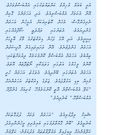
އެއީ ބައެއް މުހިއްމު ކަންތައްތަކުގައި އެއްބަސްވުމަށެވެ. 
އޭނާ އެކަމަށް އެއްބަސްވިއެވެ. އަދި އަހަރެންގެ ގޮޅިން 
ނެރިގެންގޮސް، އެހެން ކޮޓަރިއަކަށް އެމީހުން އަހަރެން 
ގެންދިޔައެވެ. އެތަނުގައި ލައްޛަތީ ސޯފާއެއްގައި 
އިށީނީމެވެ. އަދި އޭގެ ފަހުން ޑިރެކްޓަރުގެ މޮޅު އޮފީހަށް 
އަހަރެން ގެންދެވުނެވެ. އޭނާ ވަށައިލައިގެން އޮފިސަރުން 
ތިއްބެވެ. އަހަރެން އެއްބަސްވާ ކޮންމެކަމެއް ލިޔުމަށްޓަކައި، 
ކޮންމެ މީހެއްގެ އަތުގައި ގަލަމަކާއި ނޯޓުފޮތެއް އޮތެވެ. 
އަހަރެން އެތަނުގައި ބޭންދިއެވެ. އެވަގުތު އަހަރެން ހުރީ 
މުޅިން ބިޑި އަޅުވާފައެވެ. ޖަލުގެ ޑިރެކްޓަރު އަހަރެންނަށް 
"ކަލޭ އެއްބަސްވާން އޮތީ ކޮންކަމެއްހޭ. ކުރިއަށް ގެންދާށޭ. 
އެއްބަސްވާށޭ." ބުނެލިއެވެ.”
ޝެއިޚް ވިދާޅުވިއެވެ. “އަހަރެން ވަރަށް ދުރުގޮތަކަށް 
ބުނެލީމެވެ. "ބޮން ގޮއްވާލުމުގައި ބައިވެރިވި މީހުންނާއިމެދު 
ކަލޭމެންނަށް ލިބިފައިވާ މައުލޫމާތުތައް މަދުކަމުން، ކަލޭމެން 