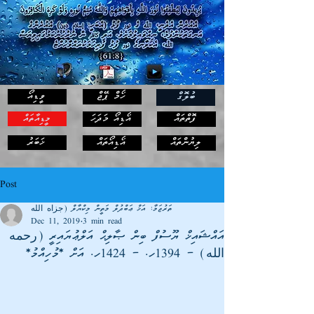
ހޯމް ޕޭޖް
ވީޑިއޯ
ބުލޮގް
ފޮތްތައް
އޯޑިއޯ މަދަހަ
މީޑިއާތައް
ޚަބަރު
ލިޔުންތައް
އޯޑިއޯތައް
Post
ތަރުޖަމާ: އަޚް ޢަބްދުލް މަތީން މިކްޔާލް (جزاه الله
Dec 11, 2019
3 min read
އައްޝައިޚް ޔޫސުފް ބިން ޞާލިޙް އަލްޢުޔައިރީ (رحمه
الله) – 1394ހ. – 1424ހ. އަށް *މުހިއްމު*