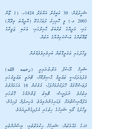
ޝަހީދުވުން: 30 ރަބީޢުލް އައްވަލް 1424ހ. (1 ޖޫން 
2003 މ.) ވީ ހޮނިހިރު ދުވަހުގެރޭ (އާދީއްތަ ވިލޭރޭ) 
ގައި، މަދީނާގެ ތުރްބަތު ޙާއިލްގައި، ޢަރަބި ޖަޒީރާގެ 
ޠާޣޫތުންގެ ޢަސްކަރިއްޔާގެ އަތުން.
ޖިހާދުގައި ޢަމަލީގޮތުން ބައިވެރިވެލެއްވުން
ޝެއިޚް ޔޫސުފް އަލް-ޢުޔައިރީ (رحمه الله) 
މެދުމަދަރުސީ ތަޢުލީމް ޙާޞިލްކޮށް، ޘާނަވީ ތަޢުލީމުގައި 
ދުވަސްކޮޅެއް ހޭދަކުރުމަށްފަހު، އުމުރުން 18 އަހަރަށްވުރެ 
އިތުރުވެ ނުދަނީސް، ޘާބިތު ޒުވާނެއްގެ ގޮތުގައި 
އަފްޣާނިސްތާނަށް ވަޑައިގެންނެވިއެވެ. އެހިނދުން ފެށިގެން، 
ޖިހާދުގެ ލޯބި ޝައިޚުގެ ހިތުގައި އުފެދިގެންދިޔައެވެ.
ﷲގެ ރަޙްމަތުން، ޝައިޚަށް ޙިކުމަތްތެރި، ވިސްނުންތެރި 