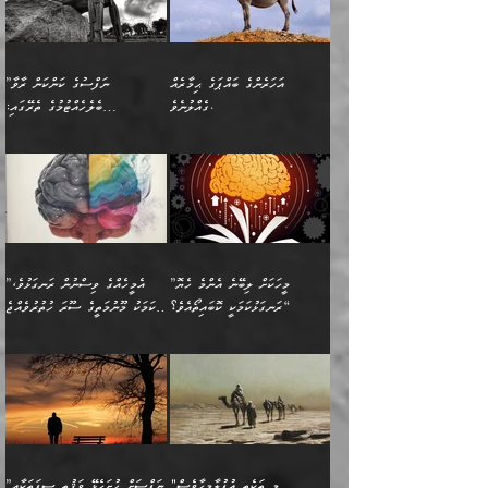
އިދިކޮޅު ޞިފައެއް
އަނެއްކޮޅުން މީނާގެ ޢާދައަކީ
އެއްޗެ
ނިންމާނޭކަމަކީ: އެމީހަކު
ސަލާމަތުންވާ ހަށިގަނޑެއް
އަންހެންދަރިން އެމީހަކަށް ލިބި:
ޤާއިމުކޮށްގެން ހުރި މީހަކާ
ސާޢަތެއްވަރު އިރުކޮޅެއް
ކުރާކަމަކާ
ސީދާވާހެން ސީދާވާނެއެވެ.
1-ދެން އެކުދިން
އެކުގައި އިށީންދެ އުޅެގެން
ރޭއަޅުކަންކުރުމެވެ. ދެން މީނާ
އަނެއްކޮޅުން ޖާހިލުމީހާ ދައްކާ
އަދަބުވެރިކުރުވާ 2-އަދި
ﷲ ދެއްވި ނިޢުމަތް
(އެމީހުންނާ އެކުގައި
އަހަރެންގެ ބައްޕަގެ ޙިމާރެއް
”ނަފްސުގެ ކަންކަން ރާވާ
ވާހަކަތައް، ބަލިވެފައިވާ
އެކުދިން ކައިވެނިކުރުވާ 3-
ގަޑުބަޑުކޮށް
ރޭކުރާއިރު) އެމީހުންނާ
ގެއްލުނެވެ.
ބެލެހެއްޓުމުގެ ތެރޭގައި:
ހަށިގަނޑެއް އެގޮތްމިގޮތްވާހެން
އަދި އެކުދިންނަށް ހެޔޮކޮށް
ހުތުރުނުކުރާހުއްޓެވެ...
އެއްގޮތްވެއެވެ. ނުވަތަ އެމީހުން
މަގުފުރެދިފައިވާ ބަޔަކުގެ ކިބައިގައިވާ
🌱 ޖަޢުފަރު ބްނު މުޙައްމަދު
އެމީހުންގެ މަގުފުރެދުމާއި
ފުށޫއަރާ އިދިކީލަވާނެއެވެ. އަދި
ހިތައިފިނަމަ ފަހެ އެމީހަކަށްވަނީ
މޮޅެތި ރިވެތި ކަންކަމަށް ބަލާ
ބުއްދިއާއި ވިސްނުންތެރިކަން
ރޯދަ ހިފާއިރު މީނާވެސް
(148ހ) ކިޔާދެއްވިއެވެ:
އެމޮޅެތި ކަންކަމާ ގުޅުމެއް
ވިސްނުން ދިގު ނުކުރުންވެއެވެ.
ބުއްދިވެރިޔާގެ ބަސްތައް އެއީ
ސުވަރުގެއެވެ." 📖 ސުނަނު
އިތުރުކޮށްދޭނެ ކަމަކީ: އޭނާފަދަ
އެމީހުންނާއެކު ރޯދަހިފައެވެ.
”އަހަރެންގެ ބައްޕަގެ ޙިމާރެއް
ނުވެއެވެ. އެހެނީ ނަފްސަކީ
ކިތަންމެ މަދު
އަބީ ދާވޫދު 📖 ފަހެ ތިބާގެ
(އެހެން ބުއްދިވެރިންނާ)
އެމީހުން
ގެއްލުނެވެ. ދެން ބައްޕަ
ވަޒަންހަމަވާ އެއްޗެއް ނޫނެވެ.
ބަސްތަކެއްވިޔަސް އޭގެ ޤަދަރު
އަންހެން ދަރިން
ގާތްވުމާއި، އެއާ އިދިކޮޅު އިދ
ވިދާޅުވިއެވެ: ”ﷲ ތަޢާލާ
ނަފްސު ކަންކަން
ބޮޑުވެގެންވެއެވެ. އެއީ
ކައިވެނިކުރުވުމުގައި
އަހަރެންނަށް އޭތި އަނބުރާ
މަސްހުނިކޮށްލައެވެ. އެގޮތުން
ފާފަވެރިޔާގެ ކުރިމަތިލުން
ފަރުވާކުޑަކޮށް، ޢާއިލާއެއް
”މީހަކަށް ލިބޭނެ އެންމެ ހެޔޮ
”އެމީހެއްގެ ވިސްނުން ރަނގަޅުވެ،
ރައްދުކުރައްވައިފިނަމަ ފަހެ
މީހަކު ބުރު ސޫރަ ރީތި
ކިތަންމެ ކުޑަކަމެއްވިޔަސް
ބިނާކޮށް ކައިވެންޏެއް
ރަނގަޅުކަމަކީ ކޮބައިތޯއެވެ؟“
އެކަމަކު މޫނުމަތީގެ ސޫރަ ހުތުރުވެއްޖެ
އެކަލާނގެ ރުއްސަވާނޭ
ފުރިހަމަ، މުދާތައް
މީހާ,
އޭގެ މުޞީބާތް ބޮޑުވެގެންވާ
ޤާއިމުކުރުން ދޫކޮށްފައި
🪨 އިބްނުލް މުބާރަކު
☘️ އިބްނު ޙިއްބާނު
ޙަމްދުގެ ބަސްތަކަކުން
ތަނަވަސްވެ، އެކަމަކު އެއާއެކު
ގޮތަށެވެ. އަދި ބުއްދިވެރިކަމުގެ
ކިޔެވުމާއި އެހެން
(181ހ) އަށް ދެންނެވުނެވެ:
(354ހ) ވިދާޅުވިއެވެ:
އަހަރެން އެކަލާނގެއަށް
ޢަޤީދާއާއި ފިކުރު ފުރެދިގެންވާ
ތެރޭގައި: އެއްވެސް ކަ
މަޤްޞަދުތަކުގައި އެކުދިން
”މީހަކަށް ލިބޭނެ އެންމެ ހެޔޮ
”އެމީހެއްގެ ވިސްނުން
ޙަމްދުކުރާހުށީމެވެ.“ ދެން މާ
މީހަކަށް ވެދާނެއެވެ. ދެން
މަޝްޣޫލުކުރުވުމާމެދު ތިބާ
ރަނގަޅުކަމަކީ ކޮބައިތޯއެވެ؟“
ރަނގަޅުވެ، އެކަމަކު
ގިނައިރެއް ނުވެ އޭގެ
މިފަދަ މީހަކުގެ ރީތިކަމާއި
ނަމަނަމަ ސަމާލުވެ
ވިދާޅުވިއެވެ: ”އޭނާގެ
މޫނުމަތީގެ ސޫރަ ހުތުރުވެއްޖެ
އަސްދާނުގޮނޑިއާއި ލަގަނާއި
އޭނާގެ މޮޅެތި ތަކެއްޗަށްޓަކައި
ކިބައިގައިވާ ފުރާ ފުރިހަމަ
މީހާ, ފަހެ އޭނާގެ ނަފްސުގެ
އެކީގައި އޭތި ގެނެވުނެވެ.
ބެލުމަކީ: އޭނާގެ ޢަޤީދާއާއި
"މި ތަކެތި އުފުލާމީހާވެސް
”ނަފްސަށް ހުށަހެޅޭ ވަޤުތީ ޞިފަތަކާއި