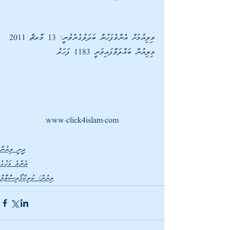
މިލިޔުމަށް އެންމެފަހުން ބަދަލުގެނެވުނީ: 13 މާރޗް 2011
މިލިޔުން ބައްލަވާފައިވަނީ 1183 ފަހަރު
www.click4islam.com
ދީނީ ލިޔުން
އެންމެ ފަހުގެ
ލިޔުން/ ކުލިކްފޯއިސްލާމް