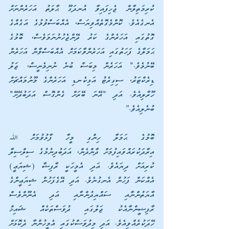
ކުރިމަތިލާން ޖެހިފައިވާ އުނދަގޫ ޙާލަތު އަހަރެންނަށް 
އެނގެއެވެ. ކޮންމެގޮތެއްވިޔަސް، އެއްބަސްވުމުގެ އަގެއްގެ 
ގޮތުގައި އަހަރެންގެ ކަރު ދޭންޖެހުނުނަމަވެސް، ބޮމުގެ 
ޙަމަލާގެ ފަހަތުގައި އަހަރެންވާކަމަށް އެއްބަސްވާން އަހަރެން 
ބޭނުމެވެ." އަހަރެން މިބަސް ބުނެ ނުނިމެނީސް، ޖަލު 
ޑިރެކްޓަރު، ސިގިރެޓު އަޅިކެނޑި އަހަރެންގެ މޫނުމައްޗަށް 
ހޫރާލިއެވެ. އަދި "އޭނަ ބޭރަށް ގެންގޮސް އަދަބުދޭށޭ" 
ބުނެލިއެވެ.”
ބޮމުގެ ޙަމަލާ ހިންގި މީހާ ފާޅުވުމަށް ﷲ 
އިރާދަކުރައްވައިފުމަށް ދާންދެން، އަދަބުދިނުމުގެ ސިލްސިލާ 
ކުރިއަށް ދިޔައެވެ. އަދި އެމީހަކީ ރާފިޟާ (ޝިޔަޢީ) 
އެއްކަން ފަހުން އެނގުނެވެ. އަދި އޭގެފަހުން ޝިޔަޢީންގެ 
އާޔަތުންނާއި ސައްޔިދުންނާއި އަދި އެނޫންވެސް 
ރާފިޟީންނާއެކު ޖަލުގައި ދުވަސްތަކެއް ޝައިޚް 
ހޭދަކުރެއްވިއެވެ. އަދި މިދުވަސްކުގައި އެމީހުންނާ ދެކޮޅަށް 