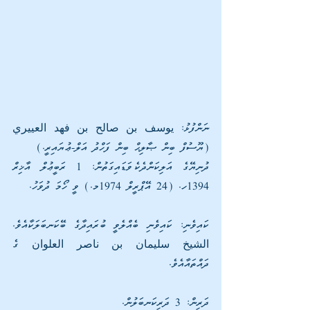
ނަންފުޅު: يوسف بن صالح بن فهد العييري 
(ޔޫސުފް ބިން ޞާލިޙް ބިން ފަހްދު އަލް-ޢުޔައިރީ.)
ދުނިޔޭގެ އަލިކަންދެކެވަޑައިގަތުން: 1 ރަބީޢުލް އާޚިރް 
1394ހ. (24 އޭޕްރީލް 1974މ.) ވީ ހޯމަ ދުވަހު.
ކައިވެނި: ކައިވެނި ބެއްލެވީ ބުރައިދާގެ ބޭކަނބަލަކާއެވެ. 
الشيخ سليمان بن ناصر العلوان ގެ 
ދައްތައާއެވެ.
ދަރިން: 3 ދަރިކަނބަލުން.