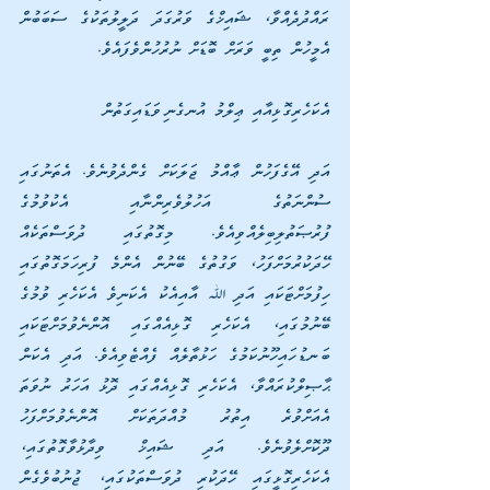
ރައްދުދެއްވާ، ޝައިޚްގެ ވަރުގަދަ ދަލީލުތަކުގެ ސަބަބުން 
އެމީހުން ތިބީ ވަރަށް ބޮޑަށް ނުރުހުންވެފައެވެ.
އެކަހެރިގޮޅިއާއި ޢިލްމު އުނގެނިވަޑައިގަތުން
އަދި އޭގެފަހުން ޢާއްމު ޖަލަކަށް ގެންދެވުނެވެ. އެތަނުގައި 
ސުންނަތުގެ އަހުލުވެރިންނާއި އެކުވުމުގެ 
ފުރުޞަތުލިބިލެއްވިއެވެ. މިގޮތުގައި ދުވަސްތަކެއް 
ހޭދަކުރުމަށްފަހު، ވަގުތުގެ ބޭނުން އެންމެ ފުރިހަމަގޮތުގައި 
ހިފުމަށްޓަކައި އަދި ﷲ އާއިއެކު އެކަނިވެ އެކަހެރި ވުމުގެ 
ބޭނުމުގައި، އެކަހެރި ގޮޅިއެއްގައި އޮންނެވުމަށްޓަކައި 
ބަނޑުހައިހޫނުކަމުގެ ހަޅުތާލެއް ފެއްޓެވިއެވެ. އަދި އެކަން 
ޙާޞިލްކުރައްވާ، އެކަހެރި ގޮޅިއެއްގައި ދޮޅު އަހަރު ނުވަތަ 
އެއަށްވުރެ އިތުރު މުއްދަތަކަށް އޮންނެވުމަށްފަހު 
ދޫކޮށްލެވުނެވެ. އަދި ޝައިޚް ވިދާޅުވާގޮތުގައި، 
އެކަހެރިގޮޅީގައި ހޭދަކުރި ދުވަސްތަކުގައި، ޖުނުބުވެގެން 