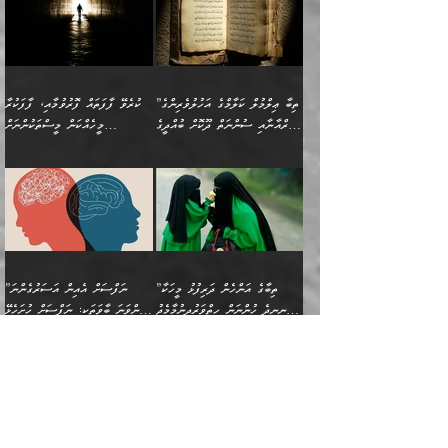
ނަފްސުތަކުގެ ސަބަބުން
ބިރުން ހެޔޮ ޢަމަލުކުރުން
ބުނެފީމެވެ: "މި ނޫން އެއްޗެއް
ލައްޒަތެވެ. އެކަމަކު
ލިބިގެންވެއެވެ. އެއީ
އަވަސްއަރުވާލުންވެއެވެ. ދެން
ބުއްދިއަށް ކުރާ
ދޫކޮށްލާ މީހުންވެއެވެ. އެއީ
ކިޔަން ތިބާއަށް ރަނގަޅަށް ނ
ޝަރީޢަތުން އެއ
ނަފްސުގައި ހިފެހެއްޓިގެންވާ
ކުޑަ ވަޤުތުކޮޅެއްގެ ތެރޭގައި
އަސަރުންކަމުގައި ވެދާނެއެވެ.
ގޯހެކެވެ. އަދި ޝައިޠާނާއަށް
ލާޒިމް ޠަބީޢަތުގެ ތެރޭގައިވާ
ބުއްދި ލައްވާ ނުރައްކާތެރި
އެފަދަ ކަންކަމާމެދު ވިސްނާ
ވެވޭ އެއްބަސްވުމެކެވެ.
ކަންކަމެއް ނޫނެވެ. ނަމަވެސް
ޤަރާރުތައް ނިންމާ،
ފިކުރުކުރުން މާބޮޑަށް
އެކަމަކު އޭގައި އަހަރުމެން
”ތިބާ ޢިލްމުލް ކަލާމްގެ އަހުލުވެރިންގެ
ކުރެވޭ ފާފަތައް ފޮރުވުމާއި، ފާފަކުރާ
އެއީ ހުށަހެޅި ލައިގަންނަ
އިޚްތިޔާރުކުރަން އެނަފްސު
ދިގުލައިފިނަމަ, ފުރިހަމަ ކުރުން
ތަފްޞީލުކޮށް ބުނަމެވެ.
(ޤުރްއާނާއި ސުންނަތް ދޫކޮށް ބުއްދީގެ
މީހެއްކަން މީސްތަކުންނަށް
ކަންކަމެވެ. މިސާލަކަށް:
ބޭނުންވެއެވެ. ދެން ނަފްސަށް
ޙައްޤުވާ ކަންކަން
ހެޔޮކަންތައް ބެހިގެންދަނީ:
ޙުއްޖަތްތަކާއި ވިސްނުންތައް
އެނގިގެންވުމަށް ނުރުހުންވުމާއި،
އަބޫ ޢުމަރު އަޙްމަދު ބްނު
🌴 އިބްނުލް ޖައުޒީ
ހިތާމަޔާއި އުފަލާއި،
އޭގެ އަވަސްއަރުވާލުމާއި،
ބޭނުންކޮށްގެން ދީނުގެ ކަންކަމުގައި
މީސްތަކުން އޭނާ ނުބައިކޮށްފައި
ފުރިހަމަކުރުން މަނާކުރާ
🔹ސީދާ އެކަމުގައި
މުޙައްމަދު އަލްމާލިކީ
(597ހ) ވިދާޅުވިއެވެ:
ކަންބޮޑުވުމާއި
އަނެއްކޮޅުން ބުއްދި
ވާހަކަދައްކާ މީހުންގެ) މަޖްލިސްތަކަށް
އެއްޗެހިކިޔުމަށް ނުރުހުންވުން
ކަމެއްކަމުގައި:
(ދުނިޔަވީ) ލައްޒަތެއް ނެތް
(429ހ)، ބަޣުދާދުން
”ކުރެވޭ ފާފަތައް ފޮރުވުމާއި،
ޙާޒިރުވިންހެއްޔެވެ؟“
ހުއްދަވެގެންވާކަން ބަޔާންކުރުން:
ހިތްފަސޭހަވުމާއި،
މަޝްޣޫލުކޮށްލާފަދަ އެހެރަ
ރައްކާތެރިކަމުގެ ފިޔަވަޅުތައް
ކަންކަމެވެ. މިސާލަކަށް
ޤައިރަވާނުގެ ރަށަށް އައިހިނދު
ފާފަކުރާ މީހެއްކަން
ބިރުވެރިކަމާއި އަމާންކަމުގެ
އިޙްސާސްތަކާއި ޝުޢޫރުތައް
އެޅުމާއި، ދިމާވެދާނޭ ގޮތ
ނަމާދާއި، ރޯދައާއި، ޙައްޖާއި،
އަބޫ މުޙައްމަދު އިބްނު އަބީ
މީސްތަކުންނަށް
އިޙްސާސާއި، މޮޅިވެރިކަމާއި
ޖަމަޢަވެއްޖެނަމަ, އެހިނދުން
ހަ
ޒައިދު އަލްޤައިރަވާނީ
އެނގިގެންވުމަށް
ހިތްހަމަޖެހުމާއި އެނޫންވެސް
ނުބައި ރައުޔު، އަދި ފަހުން
”ތިބާގެ އަންހެން ދަރިފުޅު މީހަކާ
”ނަފްސަށް އެއިން އަސަރުގެންނަ
(386ހ) އެކަލޭގެފާނާ
ނުރުހުންވުމާއި، މީސްތަކުން
ގިނަ ކަންކަމެވެ. މި
ހިތާމަކުރާނޭ ކަންކަން ބުއްދިން
ނީނދެ ހުންނަން ހިތްވަރުދިނުމާމެދު
ތިންވަނަ ބާވަތަކީ: ނަފްސަށް ހުށަހެޅޭ
ވާހަކަދައްކަވަމުން
އޭނާ ނުބައިކޮށްފައި
ޞިފަތަކުން ކަމެއް ނަފްސުގައި
އިޚްތިޔާރުކުރެއެވެ. އަދި
ތިބާ ހުށިޔާރުވެ ޚަބަރުދާރުވާށެވެ!
ކަންކަމެވެ. (ޝުޢޫރުތަކާއި
އެގޮތަށް ތިމަންނާ ހިތްވަރުދެނީ
އެގޮތުން ނަފްސުގެ
އެއްސެވިއެވެ: ”ތިބާ ޢިލްމުލް
އެއްޗެހިކިޔުމަށް ނުރުހުންވުން
އިޙްސާސްތަކެވެ.)
އަބަދުމެ ހަރުލައިގެން
ފަހަރެއްގައި އެފަދަ ބުއްދިއެއް
ކިހިނެއްހެއްޔެވެ؟ އެކަމަށް
ޠަބީޢަތުގައި ލޯބިވުމާއި
ކަލާމްގެ އަހުލުވެރިންގެ
ހުއްދަވެގެންވާކަން
ދާއިމަކަށް ނުހުރެއެވެ. އެކަމަކު
ބަލިކަށިވެ ގަމާރުވެ
ހިތްވަރުދޭން ބޭނުންކުރާ
ނުރުހުންވުމާއި، އުފާވުމާއި
(ޤުރްއާނާއި ސުންނަތް ދޫކޮށް
ބަޔާންކުރުން: ކުރެވޭ ނުބައި
އެކަންކަން ލައިގަނެފައި
ކޮސްވެގެންވާ ކަމަށް ތުހުމަތުވެ
ފެތުރިގެންވާ ފަސް ގޮތެއް
ދެރަވުންވެއެވެ. މިއީ
ބުއްދީގެ ޙުއްޖަތްތަކާއި
ކަންތައް ފޮރުވާ
އަނެއްކާ ފިލ
އަހަރެން ތިބާއަށް ކިޔާދޭނަމެވެ.
ނަފްސުތަކުގައިވާ ޠަބީޢީ
ވިސްނުންތައް ބޭނުންކޮށްގެން
ވަންހަނާކުރުމަކީ