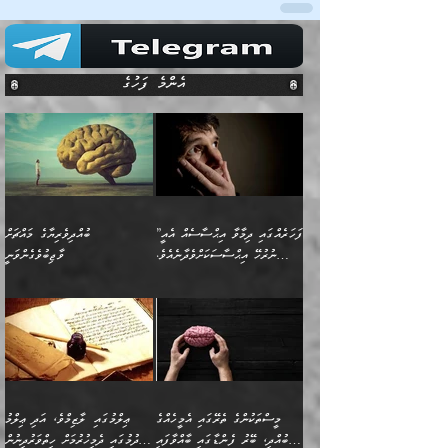
އެންމެ ފަހުގެ
”ފަހަރެއްގައި ދިމާވާ އިޙްސާސެއް އެއީ
ބުއްދިވެރިޔާގެ މައްޗަށް
ނުރުހޭ އިޙްސާސަކަށްވެދާނެއެވެ.
ވާޖިބުވެގެންވަނީ
މިސާލަކަށް ކަމަކާމެދު ބިރުގަތުމެވެ.
”ފަހަރެއްގައި ދިމާވާ
⭐ އިބްނު ޙިއްބާނު (354ހ)
އިޙްސާސެއް އެއީ ނުރުހޭ
ވިދާޅުވިއެވެ: ”ބުއްދިވެރިޔާގެ
އިޙްސާސަކަށްވެދާނެއެވެ.
މައްޗަށް ވާޖިބުވެގެންވަނީ: މި
މިސާލަކަށް ކަމަކާމެދު
ދުނިޔޭގެ ކަންކަމުން އޭނާގެ
ބިރުގަތުމެވެ. ދެން
ޢިލްމު ގަޑުބަޑުކޮށްލާނޭ
އެއިޙްސާސް
ކަންކަމުން އެއްކިބާވުމެވެ. އެއީ
މީސްތަކުންގެ ތެރޭގައި އެމީހެއްގެ
ޢިލްމުގައި ލާޒިމްވެ، އަދި ޢިލްމު
ވަރުގަދަވެގެންވާނަމަ؛
އޭނާއަށް ކުޅަދާނަވީ ވަރަކަށް
ބުއްދި، ބޭރު ފެންޑާގައި ބާއްވާފައި
ހޯދުމުގައި ދެމިހުރުމަށް ހިތްވަރުދިނުން