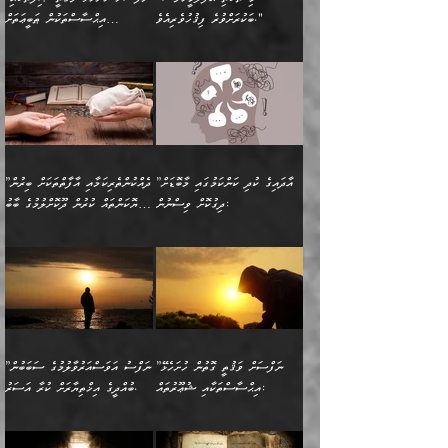
ބުއްދިއެވެ.“ ދެންނެވުނެވެ:
(ބުއްދިއާއި ވިސްނުމުގެ)
ދެން އެކަލޭގެފާނު އެއަށް
ޤަބޫލުކުރާ ގޮތްތަކާއި
ބަކުރަށްވުރެ ފިޤުހުވެރިއެވެ."
އިޙްސާސްތަކުން ޠަބީޢަތަށް
”އެގޮތަށް ލިބިގެންނުވިނަމަ
ހެޔޮކަމުން އޭނާގެ މޫނުގެ
ސަވާރުވިއެވެ. އަދި އޭގެ
ފިކުރުވެސް ނަފްސަށް
އަސަރުކުރުން:
🔅 ބަކްރު ބްނު ޢަބްދި ﷲ
ނަފްސަށް ހުށަހެޅިގެން އަންނަ
ދެން ކޮން އެއްޗެއްތޯއެވެ؟“
ހުތުރުކަން ހަނދާން
މައްޗަށް ސީދާވިހިނދު، ހެދުން
ރަނގަޅުކޮށް ޖަރީކޮށްދޭ
އަލްމުޒަނީ (108ހ)
އެކި ވައްތަރުގެ
ވިދާޅުވިއެވެ: ”ރިވެތި ރަނގަޅު
ނައްތާލައެވެ. އަނެއްކޮޅުން
ބޮނޑިކޮށްލައްވާފައި، އުޑާއި
ކަމެކެވެ. އެއީ (ޙަޤީޤަތުގައި)
ކިޔާދެއްވިއެވެ: ”އަހަރެން
އިޙްސާސްތަކުގެ ބާރުމިން ހުރި
އަދަބެކެވެ.“ ދެންނެވުނެވެ:
އެމީހަކުގެ މޫނުމަތި ރީތިވެ،
ދިމާލަށް އިސްތަށިފުޅު
އެ ދެކަންތަކުގެ ދ
އެއްފަހަރަކު ގެއިން
މިންވަރަކުން އިންސާނާގެ
”އެކަން ނެތްނަމަ ދެން
އެކަމަކު ވިސްނުން ކޮށި
ނިކުމެގެންދަނިކޮށް އެއްޗެހި
ޠަބީޢަތަށް އަސަރުކުރެއެވެ...
ކޮންކަމެއްތޯއެވެ؟“
ވެއްޖެނަމަ, އޭނާގެ ނަފްސުގެ
އުފުލުމުގެ މަސައްކަތްކުރާ
ދެން އެއަށްފަހު އެ ޠަބީޢަތުން
ވިދާޅުވިއެވެ: ”އޭނާ
އުނިކަމާހުރެ މޫނުމަތީގެ ހުރި
”އާދައިގެ ކުދި ކަންކަމުގައި މާބޮޑަށް
”ދެއްކުންތެރިކަމާއި އާފާތްތަކަށް ބިރުން
މީހަކާ ދިމާވިއެވެ. އޭނާގެ
ބުއްދިއަށް އަސަރުކުރެއެވެ...
މަޝްވަރާއަށް އަހާނޭ ރަނގަޅު
ރީތިކަން ދާހުއްޓެވެ.
ދިގުކޮށް ވިސްނުން:
ހެޔޮކަންތައް ކުރުން ދޫކޮށްލުމުގެ ބާބު
ސާމާނު އޭރު
މިއަސަރުކުރުމުގެ އަޞްލުގެ
ޞާލިޙު އަޚެކެވެ.“
އެހެންކަމުން ވިސްނުންތެރި
ބަޔާންކުރުން:
އެކަމެއްގައި އެހާ ދިގުކޮށް
🌴 އިބްނުލް ޖައުޒީ
އުފުލަމުންދިޔައެވެ. އޭރު އޭނާ
ފެށުން އައި ގޮތަކީ:
ދެންނެވުނެވެ: ”އެގޮތަށް
މީހާގެ އަތުގައި އެއްޗެއް
ވިސްނުން ޙައްޤުނުވާ
(597ހ) ވިދާޅުވިއެވެ:
ކިޔަމުންދިޔައެވެ: «الْحَمْدُ
ޞައްޙަކޮށްވާ ޠަބީޢަތެއް
ނެތްނަމަ ދެން
ނެތަސް ކަންބޮޑުވެ
ކަންކަމުގައި މާބޮޑަށް
”ދެއްކުންތެރިކަމާއި
لِله، أسْتَغْفِرُ الله»
ބަދަލުކޮށްލާ ގޮތަށް އައި
ކޮންކަމެއްތޯއެވެ؟“
ހިތާމަކުރުމެއް ނެތެވެ. އެހެނީ
ވިސްނުމަކީ ބައްޔެކެވެ.
އާފާތްތަކަށް ބިރުން
އެވެ. އެއަށްވުރެ އިތުރަށް
ލޯބިވާކަހަލަ އިޙްސާސެކެވެ.
ވިދާޅުވިއެވެ: ”ދިގުކޮށް
ބުއްދިވެރިޔާއަށް ތަނ
ފަހަރެއްގައި މިހެންވަނީ
ހެޔޮކަންތައް ކުރުން
އެއްޗެއް ނުކިޔައެވެ. ދެން
ދެން އެ ޠަބީޢަތުން ބުއްދިއަށް
މުހިއްމު ކަންކަމާއި އަދި
ދޫކޮށްލުމުގެ ބާބު
އޭނާ ވަކިތަނަކަށް ދިޔައެވެ.
އަސަރުކުރީއެވެ. ޝަރީޢަތުގައި
”ނަފްސަށް ވަޤުތީ ގޮތުން ހުށަހެޅޭ
”ނަފްސު އަވަސްއަރުވާލުމުގެ ސަބަބުން
މުހިއްމު ނޫންކަންކަމާމެދުވެސް
ބަޔާންކުރުން: ދަންނާށެވެ!
ދެން އޭނާގެ ބުރަކަށީގައި ހުރި
ލޯބިވެވޭކަހަލަ އިޙްސާސްތައް
އިޙްސާސްތަކާއި ޝުޢޫރުތައް:
ބުއްދީގެ އިޚްތިޔާރަށް ކުރާ އަސަރު.
މާބޮޑަށް ސަމާލުވެގެން
މީސްތަކުންގެ ތެރޭގައި،
ސާމާނުތައް ބަހައްޓަންދެން
ގެނައުން މަނައެއް ނުކުރެއެވެ.
ނަފްސަށް ބައިވަރު ވަޤުތީ
ބައެއް ނަފްސުތަކުގެ
ހުށިޔާރުވެގެން އުޅޭ ބައެއް
ދެއްކުންތެރިއަކަށް ވެދާނޭކަމަށް
އަހަރެން ހުރީމެވެ. ދެން
މިސާލަކަށް ބެލުމުގެ
ޞިފަތަކާއި އިޙްސާސްތައް
ޠަބީޢަތުގައި