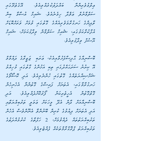
ޢިލްމުވެރިންނާ ބައްދަލުކުރެއްވިއެވެ. އޭގެތެރޭގައި 
ސަލްމާނުލް ޢަޥްދާ ހިމެނެއެވެ. ޝައިޚް އުސާމާ ބިން 
ލާދިންގެ ހަނގުރާމަވެރިއެއްގެ ގޮތުގައި ވުމަށް ވަރަށްބޮޑަށް 
އުފާކުރާކަމުގައި، ޝެއިޚް ސަލްމާން ވިދާޅުކަމަށް، ޝައިޚް 
ޔޫސުފް ވިދާޅުވިއެވެ.
ބޮސްނިއާގެ ޙާދިސާފެށުމާއިއެކު، ޢަރަބި ޖަޒީރާގެ ދައްމާމް 
އޭ ކިޔުނު ސަރަޙައްދުގައި ތިބި އަޚުންގެ ގާތުގައި މުހިއްމު 
ޝަޚްޞިއްޔަތެއްގެ ގޮތުގައި ހުންނެވިއެވެ. އަދި ކޮސޯވޯގެ 
ހަނގުރާމާގައި، އެތަނަށް ފައިސާގެ ގޮތުންނާ އެހެނިހެން 
ގޮތްގޮތުން އެހީތެރިކަން ފޯރުކޮށްދެއްވިއެވެ. އަދި 
ބޮސްނިއާއަށް ދާން އެދޭ މީހަކަށް ޢަމަލީ ތަރުބިއްޔަތާއި 
އަދި އެތަނަށް ދިއުމުގެ ކުރިން ބޭނުންވާ އެނޫންވެސް އެހެން 
ތަރުބިއްޔަތުތައް ދެއްވުމަށް، 2 ހަފްތާގެ ކުރުމުއްދަތުގެ 
ތަރުބިއްޔަތު ޕްރޮގްރާމްތަކެއް ފެއްޓެވިއެވެ.