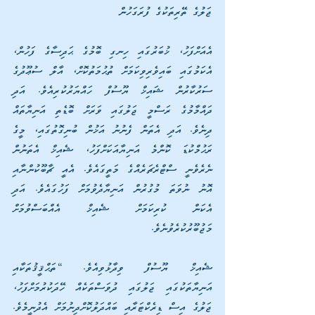
ޖަލުގެ ތޭރިތަކުގެ ފުރަގަހުން
އެއަށްފަހު، ޚުބަރުގައި ހިނގި ބޮމުގެ ޙަދިސާގެ ފަހުން، 
އެކަމުގައި ބައިވެރިވިކަމަށް ތުޙުމަތުކޮށް، އާލް ސުޢޫދުގެ 
ސަރުކާރުން ޝައިޚް ޔޫސުފް ހައްޔަރުކުރިއެވެ. އަދި 
ދައްމާމުގެ ރަސްމީ ޖަލުގައި ވަރަށް ބޮޑެތި އަނިޔާތައް 
ދިނެވެ. އަދި އެތަން ފެނުނު އަޚުން ބުނިގޮތުގައި، މީގެ 
ރަޙުމްކުޑަ ކޮންމެ އަނިޔާއަކަށްފަހު، ޝެއިޚް އެތަނުން 
ނެރެވެނީ ސްޓްރެޗަރެއްގެ މަތީގައެވެ. އެއީ ޗާބޫކުންނާއި 
އޮނު ނުވަތަ މުގުރުން އަނިޔާދެވުމަށް ފަހުގައެވެ. އަދި 
އެކަން ކުރިކަމަށް ޝެއިޚް އެއްބަސްވުމަށް 
މަޖުބޫރުކުރެވުނެވެ.
ޝެއިޚް ޔޫސުފް ވިދާޅުވިއެވެ. “ތަޙްޤީޤުތަކާއި 
އަނިޔާތަކުގައި ޖަލުގައި ދުވަސްތަކެއް ހޭދަކުރުމަށްފަހު، 
ޖަލުގެ އިސް ޑިރެކްޓަރާއި ބައްދަލުކޮށްދިނުމަށް އެދުނީމެވެ. 