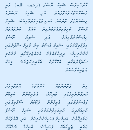
ގޮތުގައިވެސް ޝައިޚް ޔޫސުފް (رحمه الله) ވަނީ 
މަސައްކަތްކުރައްވާފައެވެ. އަދި ޝައިޚް ޔޫސުފްގެ 
ވިސްނުންފުޅު ތޫނުކަން އެނގިވަޑައިގަތުމާއިއެކު، ޝައިޚް 
އުސާމާ ކުރިމަތިލައްވަމުންދިޔަ ބައެއް ކަންތައްތައް 
ހިއްސާކުރެއްވިއެވެ. އަދި ޝައިޚް ޔޫސުފް 
ވިދާޅުވިގޮތުގައި، ޝެއިޚް އުސާމާ ބިން ލާދިން ސޫދާންގައި 
ހުންނެވިއިރު، ދިރިއުޅުއްވުން ބެހެއްޓެވިގޮތާއި ކުރެއްވި 
ޞަދަޤާތްތަކާއި ބެހޭގޮތުން އަޑުއިވިއްޖެނަމަ، މީހަކު 
ޢަޖައިބުވާނެއެވެ.
ގިނަ ޒުވާނުންތައް އުއްމަތުގެ ޙާލަތާއިމެދު 
ހަނދާންނެތިވެފައި ވަނިކޮށް، އެމެރިކާނުން ބަލިކޮށް 
ފައްސާލުމުގައި އެމީހުންނާ ދެކޮޅަށް ސޯމާލިއާގައި 
ކުރިއަށްދިޔަ ކުރިމަތިލުންތަކުގައި ޝައިޚް ޔޫސުފް 
ޢަމަލީގޮތުން ބައިވެރިވެވަޑައިގެންނެވިއެވެ. އަދި އޭގެފަހުން 
ޢަރަބި ޖަޒީރާއަށް ވަޑައިގެން، އެއިރުގެ މަޝްހޫރު 