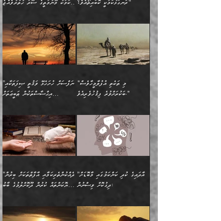
ކިތަންމެ ކުޑަކަމެއްވިޔަސް
ބިނާކޮށް ކައިވެންޏެއް
ރަނގަޅުކަމަކީ ކޮބައިތޯއެވެ؟“
އެކަމަކު މޫނުމަތީގެ ސޫރަ ހުތުރުވެއްޖެ
އެކަލާނގެ ރުއްސަވާނޭ
ފުރިހަމަ، މުދާތައް
މީހާ,
އޭގެ މުޞީބާތް ބޮޑުވެގެންވާ
ޤާއިމުކުރުން ދޫކޮށްފައި
🪨 އިބްނުލް މުބާރަކު
☘️ އިބްނު ޙިއްބާނު
ޙަމްދުގެ ބަސްތަކަކުން
ތަނަވަސްވެ، އެކަމަކު އެއާއެކު
ގޮތަށެވެ. އަދި ބުއްދިވެރިކަމުގެ
ކިޔެވުމާއި އެހެން
(181ހ) އަށް ދެންނެވުނެވެ:
(354ހ) ވިދާޅުވިއެވެ:
އަހަރެން އެކަލާނގެއަށް
ޢަޤީދާއާއި ފިކުރު ފުރެދިގެންވާ
ތެރޭގައި: އެއްވެސް ކަ
މަޤްޞަދުތަކުގައި އެކުދިން
”މީހަކަށް ލިބޭނެ އެންމެ ހެޔޮ
”އެމީހެއްގެ ވިސްނުން
ޙަމްދުކުރާހުށީމެވެ.“ ދެން މާ
މީހަކަށް ވެދާނެއެވެ. ދެން
މަޝްޣޫލުކުރުވުމާމެދު ތިބާ
ރަނގަޅުކަމަކީ ކޮބައިތޯއެވެ؟“
ރަނގަޅުވެ، އެކަމަކު
ގިނައިރެއް ނުވެ އޭގެ
މިފަދަ މީހަކުގެ ރީތިކަމާއި
ނަމަނަމަ ސަމާލުވެ
ވިދާޅުވިއެވެ: ”އޭނާގެ
މޫނުމަތީގެ ސޫރަ ހުތުރުވެއްޖެ
އަސްދާނުގޮނޑިއާއި ލަގަނާއި
އޭނާގެ މޮޅެތި ތަކެއްޗަށްޓަކައި
ކިބައިގައިވާ ފުރާ ފުރިހަމަ
މީހާ, ފަހެ އޭނާގެ ނަފްސުގެ
އެކީގައި އޭތި ގެނެވުނެވެ.
ބެލުމަކީ: އޭނާގެ ޢަޤީދާއާއި
"މި ތަކެތި އުފުލާމީހާވެސް
”ނަފްސަށް ހުށަހެޅޭ ވަޤުތީ ޞިފަތަކާއި
ބުއްދިއެވެ.“ ދެންނެވުނެވެ:
(ބުއްދިއާއި ވިސްނުމުގެ)
ދެން އެކަލޭގެފާނު އެއަށް
ޤަބޫލުކުރާ ގޮތްތަކާއި
ބަކުރަށްވުރެ ފިޤުހުވެރިއެވެ."
އިޙްސާސްތަކުން ޠަބީޢަތަށް
”އެގޮތަށް ލިބިގެންނުވިނަމަ
ހެޔޮކަމުން އޭނާގެ މޫނުގެ
ސަވާރުވިއެވެ. އަދި އޭގެ
ފިކުރުވެސް ނަފްސަށް
އަސަރުކުރުން:
🔅 ބަކްރު ބްނު ޢަބްދި ﷲ
ނަފްސަށް ހުށަހެޅިގެން އަންނަ
ދެން ކޮން އެއްޗެއްތޯއެވެ؟“
ހުތުރުކަން ހަނދާން
މައްޗަށް ސީދާވިހިނދު، ހެދުން
ރަނގަޅުކޮށް ޖަރީކޮށްދޭ
އަލްމުޒަނީ (108ހ)
އެކި ވައްތަރުގެ
ވިދާޅުވިއެވެ: ”ރިވެތި ރަނގަޅު
ނައްތާލައެވެ. އަނެއްކޮޅުން
ބޮނޑިކޮށްލައްވާފައި، އުޑާއި
ކަމެކެވެ. އެއީ (ޙަޤީޤަތުގައި)
ކިޔާދެއްވިއެވެ: ”އަހަރެން
އިޙްސާސްތަކުގެ ބާރުމިން ހުރި
އަދަބެކެވެ.“ ދެންނެވުނެވެ:
އެމީހަކުގެ މޫނުމަތި ރީތިވެ،
ދިމާލަށް އިސްތަށިފުޅު
އެ ދެކަންތަކުގެ ދ
އެއްފަހަރަކު ގެއިން
މިންވަރަކުން އިންސާނާގެ
”އެކަން ނެތްނަމަ ދެން
އެކަމަކު ވިސްނުން ކޮށި
ނިކުމެގެންދަނިކޮށް އެއްޗެހި
ޠަބީޢަތަށް އަސަރުކުރެއެވެ...
ކޮންކަމެއްތޯއެވެ؟“
ވެއްޖެނަމަ, އޭނާގެ ނަފްސުގެ
އުފުލުމުގެ މަސައްކަތްކުރާ
ދެން އެއަށްފަހު އެ ޠަބީޢަތުން
ވިދާޅުވިއެވެ: ”އޭނާ
އުނިކަމާހުރެ މޫނުމަތީގެ ހުރި
”އާދައިގެ ކުދި ކަންކަމުގައި މާބޮޑަށް
”ދެއްކުންތެރިކަމާއި އާފާތްތަކަށް ބިރުން
މީހަކާ ދިމާވިއެވެ. އޭނާގެ
ބުއްދިއަށް އަސަރުކުރެއެވެ...
މަޝްވަރާއަށް އަހާނޭ ރަނގަޅު
ރީތިކަން ދާހުއްޓެވެ.
ދިގުކޮށް ވިސްނުން:
ހެޔޮކަންތައް ކުރުން ދޫކޮށްލުމުގެ ބާބު
ސާމާނު އޭރު
މިއަސަރުކުރުމުގެ އަޞްލުގެ
ޞާލިޙު އަޚެކެވެ.“
އެހެންކަމުން ވިސްނުންތެރި
ބަޔާންކުރުން:
އެކަމެއްގައި އެހާ ދިގުކޮށް
🌴 އިބްނުލް ޖައުޒީ
އުފުލަމުންދިޔައެވެ. އޭރު އޭނާ
ފެށުން އައި ގޮތަކީ:
ދެންނެވުނެވެ: ”އެގޮތަށް
މީހާގެ އަތުގައި އެއްޗެއް
ވިސްނުން ޙައްޤުނުވާ
(597ހ) ވިދާޅުވިއެވެ:
ކިޔަމުންދިޔައެވެ: «الْحَمْدُ
ޞައްޙަކޮށްވާ ޠަބީޢަތެއް
ނެތްނަމަ ދެން
ނެތަސް ކަންބޮޑުވެ