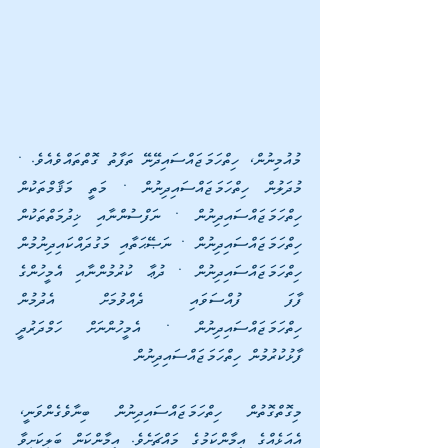
މުއުމިނުން، ހިތްހަމަޖައްސައިދޭނޭ ތަފާތު ގޮތްތައްވެއެވެ. • 
މުދަލުން ހިތްހަމަޖައްސައިދިނުން • މަތީ މަޤާމްތަކުން 
ހިތްހަމަޖައްސައިދިނުން • ނަފްސުންނާއި ޚިދުމަތްތަކުން 
ހިތްހަމަޖައްސައިދިނުން • ނަޞޭޙަތާއި މަގުދައްކައިދިނުމުން 
ހިތްހަމަޖައްސައިދިނުން • ދުޢާ ކުރުމުންނާއި އެމީހުންގެ 
ފާފަ ފުއްސަވައި ދެއްވުމަށް އެދުމުން 
ހިތްހަމަޖައްސައިދިނުން • އެމީހުންނަށް ހަމްދަރުދީ 
ފާޅުކުރުމުން ހިތްހަމަޖައްސައިދިނުން
މިގޮތްގޮތުން ހިތްހަމަޖައްސައިދިނުން ބިނާވެގެންވަނީ، 
އެއަޅެއްގެ އީމާންކަމުގެ މައްޗަށެވެ. އީމާންކަން ބަލިކަށިވާ 