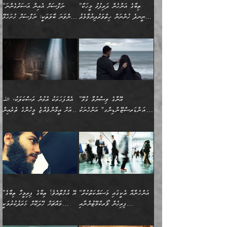
ޒައިދު އަލްޤައިރަވާނީ
އެނގިގެންވުމަށް
ހިތްހަމަޖެހުމާއި އެނޫންވެސް
ނުބައި ރައުޔު، އަދި ފަހުން
”ތިބާގެ އަންހެން ދަރިފުޅު މީހަކާ
”ނަފްސަށް އެއިން އަސަރުގެންނަ
(386ހ) އެކަލޭގެފާނާ
ނުރުހުންވުމާއި، މީސްތަކުން
ގިނަ ކަންކަމެވެ. މި
ހިތާމަކުރާނޭ ކަންކަން ބުއްދިން
ނީނދެ ހުންނަން ހިތްވަރުދިނުމާމެދު
ތިންވަނަ ބާވަތަކީ: ނަފްސަށް ހުށަހެޅޭ
ވާހަކަދައްކަވަމުން
އޭނާ ނުބައިކޮށްފައި
ޞިފަތަކުން ކަމެއް ނަފްސުގައި
އިޚްތިޔާރުކުރެއެވެ. އަދި
ތިބާ ހުށިޔާރުވެ ޚަބަރުދާރުވާށެވެ!
ކަންކަމެވެ. (ޝުޢޫރުތަކާއި
އެގޮތަށް ތިމަންނާ ހިތްވަރުދެނީ
އެގޮތުން ނަފްސުގެ
އެއްސެވިއެވެ: ”ތިބާ ޢިލްމުލް
އެއްޗެހިކިޔުމަށް ނުރުހުންވުން
އިޙްސާސްތަކެވެ.)
އަބަދުމެ ހަރުލައިގެން
ފަހަރެއްގައި އެފަދަ ބުއްދިއެއް
ކިހިނެއްހެއްޔެވެ؟ އެކަމަށް
ޠަބީޢަތުގައި ލޯބިވުމާއި
ކަލާމްގެ އަހުލުވެރިންގެ
ހުއްދަވެގެންވާކަން
ދާއިމަކަށް ނުހުރެއެވެ. އެކަމަކު
ބަލިކަށިވެ ގަމާރުވެ
ހިތްވަރުދޭން ބޭނުންކުރާ
ނުރުހުންވުމާއި، އުފާވުމާއި
(ޤުރްއާނާއި ސުންނަތް ދޫކޮށް
ބަޔާންކުރުން: ކުރެވޭ ނުބައި
އެކަންކަން ލައިގަނެފައި
ކޮސްވެގެންވާ ކަމަށް ތުހުމަތުވެ
ފެތުރިގެންވާ ފަސް ގޮތެއް
ދެރަވުންވެއެވެ. މިއީ
ބުއްދީގެ ޙުއްޖަތްތަކާއި
ކަންތައް ފޮރުވާ
އަނެއްކާ ފިލ
އަހަރެން ތިބާއަށް ކިޔާދޭނަމެވެ.
ނަފްސުތަކުގައިވާ ޠަބީޢީ
ވިސްނުންތައް ބޭނުންކޮށްގެން
ވަންހަނާކުރުމަކީ
ތިބާގެ އަންހެން ދަރިފުޅަށް
ޞިފަތަކެކެވެ. ނަމަވެސް
ދީނުގެ ކަންކަމުގައި
ދެއްކުންތެރިކަމެއްކަމުގައި
”އޭނާގެ ވިސްނުމާ ގުޅޭ
އެއްފަހަރަކު އުޅުނު ރަސްކަލަކު، ﷲ
އަދި އެކުއްޖާގެ
އެކަންކަން އިންސާނާއަށް
ވާހަކަދައްކާ މީހުންގެ)
ހީކުރާ މީހަކު ހީކޮށްފާނެއެވެ.
"އަންޑަރސްޓޭންޑިންގ" އަންހެނަކު
އަށް އީމާންވެއްޖެ މީހުންގެ ތެރެއިން
މުސްތަޤްބަލަށް އެކަމުގެ
ޖެހޭހިނދު އެއީ ވަޤުތީ ގޮތުން
މަޖްލިސްތަކަށް
އެކަންވަނީ އެހެންނެއް ނޫނެވެ.
ހޯދަން ވަރުބަލިވެގެން އުޅެއެވެ.
މީހަކު އަތުޖެހިއްޖެނަމަ އެމީހަކު
އޭ އަޚާއެވެ! ތިބާއާ އެއްފަދަ
🌴 ހިޝާމު ބްނު އިސްމާޢީލު
ނުރައްކާ ނޭނގިހުރެވެސް ތިބާ
ހުށަހެޅޭ ޞިފަތަކަކަށްވެއެވެ.
ޞަލީބަށް އެރުވުމަށް އަމުރުކުރަމުން
ޙާޒިރުވިންހެއްޔެވެ؟“ އަބޫ
މަނާވެގެންވާކަމަކީ
ފިރިހެނަކާ މެނުވީ ތިބާގެ
(217ހ) ކިޔާދެއްވިއެވެ:
އެކަމަށް ވެއްޓިފައި
ދެން އޭގެ ޠަބީޢީ
ދިޔައެވެ.
ޢުމަރު ވިދާޅުވިއެވެ:
އިންސާނާއަކީ ވަރަޢަވެރި
ވިސްނުމާ އެއްގޮތްވެ
”އެއްފަހަރަކު އުޅުނު
ވެދާނެއެވެ: 1- އާމްދަނީ
މިންގަނޑަށްވުރެ އެޞިފަތައް
”އާނއެކެވެ. އަހަރެން
މީހެއްކަމުގައި މީހުންނަށް
އަންޑަރސްޓޭންޑު
ރަސްކަލަކު، ﷲ އަށް
ހޯދަން މަސައްކަތްކުރުމާއި
ބޭރުވެއްޖެނަމަ, އެހިސާބުން
ދެފަހަރަކު ޙާޒިރުވީމެވެ. ދެން
ދައްކަންވެގެން، އަދި އޭނާއަކީ
ނުވެވޭނެއެވެ. ދެންފަހެ
އީމާންވެއްޖެ މީހުންގެ ތެރެއިން
ވަޒީފާ އަދާކުރުމުގެ ދަރަޖަ
ބުއްދިއަށް އަސަރުކުރެއެވެ.
އެއަށ
ﷲ ދެކެ ބިރުގަންނަ
އަންހެނާއަށް ބަލާއިރު ތިޔަ
މީހަކު އަތުޖެހިއްޖެނަމަ
ބޮޑުކޮށް މަތިކުރުމެވެ.
ޠަބީޢީ އާދައިގެ މިން ތެރޭގައި
”އަންހެނާއާ އެކީގައި މަސައްކަތްކުރާ
”އޭ އުޚްތާއެވެ! ތިބާގެ ފިރިމީހާ ތިބާގެ
ދެމީހުންގެ ގުޅުމަކީ އެކަކު
އެމީހަކު ޞަލީބަށް އެރުވުމަށް
ޚާއްޞަކޮށް ޑޮކްޓަރީކަމާއި
އެޞިފަތައް ހުރިނަމަ,
ފިރިހެން ވޯރކްމޭޓުންނާއި
މައްޗަށް ހޭދަކޮށް ޚަރަދުކުރުމަކީ
އަނެކަކުގެ ވިސްނުން ފަހުމްވެ
އަމުރުކުރަމުން ދިޔައެވެ. ދެން
އިންޖިނޭރުކަންފަދަ
އެޞިފަތަކަށް އަސަރުކުރުވާ،
ކްލާސްމޭޓުންނަކީ މަރެވެ.
ޢައިބެއް ނޫނެވެ.
ޅިޔަނުންނާއިމެދު ޙަދީޘްގައި
ހަމަ އެގޮތަށް ތިބާގެ
ދޭހަވުމަށްވުރެ މާ މަތީ
ﷲ އަށް އީމާންވާ މީހުންގެ