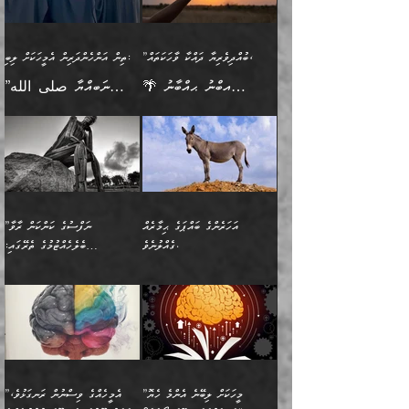
ލިބޭނެ ހެޔޮ ޞިފަތަކުން
މުރާލިވުން ޞައްޙަ ކަންކަމާއި
ވާހަކަދެއްކުމުގެ ކުރިން
ދެމިހުރުމެވެ. އެހެނީ ދުނިޔޭގެ
އާދެއެވެ. އަދި އެއާއެކު
އެންމެ ފުރަތަމަކަމަކީ
ޞައްޙަ ނުވާ ކަންކަން
އެމީހަކުގެ ފުށުން އެ ނިކުންނަ
ސަބަބުތަކުން އެއްވެސް
އެއަންހެނ
ބުއްދިވެރިކަމެވެ. އަދި އެއީ
ބަޔާންކުރުން: މީހަކު
އެއްޗެއް ފެންނަ މީހާއެވެ.
ސަބަބަކަށް ސާފުކޮށް
”ބުއްދިވެރިޔާ ދައްކާ ވާހަކަތައް،
ތިން އަންހެންދަރިން އެމީހަކަށް ލިބި:
ﷲ ތަޢާލާ އެކަލާނގެ
ރޭއަޅުކަންކުރާ ބަޔަކާއެކުގައި
ދެންފަހެ އެމީހަކުގެ ބުއްދި
ރަނގަޅަށް ވާޞިލުވެވޭހުށީ
🌴 އިބްނު ޙިއްބާނު
”ނަބިއްޔާ صلى الله
އަޅުތަކުންނަށް ދެއްވި އެންމެ
ރޭގަނޑު ހޭދަކޮށްފާނެއެވެ.
ބޭރު ފެންޑާގައި އޮންނަ
އެކަމުގައި ޢިލްމު ސާފުކޮށް
(354ހ) ވިދާޅުވިއެވެ:
عليه وسلم
ހެޔޮ ރަނގަޅު ކަންތަކުންވާ
ދެން އެމީހުން ރޭގަނޑުގެ ގިނަ
މީހަކީ: ވާހަކަތަކެއް ދައްކާފައި
ޚާލިޞްވެގެންނެވެ. އަދި
”ބުއްދިވެރިޔާ ދައްކާ
ޙަދީޘްކުރެއްވިކަމަށް
ކަމެކެވެ. އެހެންކަމުން އެއާ
ވަޤުތު ނަމާދުކޮށްފާނެއެވެ.
ދެން އޭގެ ފަހުން އެނިކުތް
ބުއްދިވެރިޔަކު ވެއްޖެއްޔާ
ވާހަކަތައް، ޞައްޙަކޮށް
ރިވާކުރެވެއެވެ: "ތިން
އިދިކޮޅު ޞިފައެއް
އަނެއްކޮޅުން މީނާގެ ޢާދައަކީ
އެއްޗެ
ނިންމާނޭކަމަކީ: އެމީހަކު
ސަލާމަތުންވާ ހަށިގަނޑެއް
އަންހެންދަރިން އެމީހަކަށް ލިބި:
ޤާއިމުކޮށްގެން ހުރި މީހަކާ
ސާޢަތެއްވަރު އިރުކޮޅެއް
ކުރާކަމަކާ
ސީދާވާހެން ސީދާވާނެއެވެ.
1-ދެން އެކުދިން
އެކުގައި އިށީންދެ އުޅެގެން
ރޭއަޅުކަންކުރުމެވެ. ދެން މީނާ
އަނެއްކޮޅުން ޖާހިލުމީހާ ދައްކާ
އަދަބުވެރިކުރުވާ 2-އަދި
ﷲ ދެއްވި ނިޢުމަތް
(އެމީހުންނާ އެކުގައި
އަހަރެންގެ ބައްޕަގެ ޙިމާރެއް
”ނަފްސުގެ ކަންކަން ރާވާ
ވާހަކަތައް، ބަލިވެފައިވާ
އެކުދިން ކައިވެނިކުރުވާ 3-
ގަޑުބަޑުކޮށް
ރޭކުރާއިރު) އެމީހުންނާ
ގެއްލުނެވެ.
ބެލެހެއްޓުމުގެ ތެރޭގައި:
ހަށިގަނޑެއް އެގޮތްމިގޮތްވާހެން
އަދި އެކުދިންނަށް ހެޔޮކޮށް
ހުތުރުނުކުރާހުއްޓެވެ...
އެއްގޮތްވެއެވެ. ނުވަތަ އެމީހުން
މަގުފުރެދިފައިވާ ބަޔަކުގެ ކިބައިގައިވާ
🌱 ޖަޢުފަރު ބްނު މުޙައްމަދު
އެމީހުންގެ މަގުފުރެދުމާއި
ފުށޫއަރާ އިދިކީލަވާނެއެވެ. އަދި
ހިތައިފިނަމަ ފަހެ އެމީހަކަށްވަނީ
މޮޅެތި ރިވެތި ކަންކަމަށް ބަލާ
ބުއްދިއާއި ވިސްނުންތެރިކަން
ރޯދަ ހިފާއިރު މީނާވެސް
(148ހ) ކިޔާދެއްވިއެވެ:
އެމޮޅެތި ކަންކަމާ ގުޅުމެއް
ވިސްނުން ދިގު ނުކުރުންވެއެވެ.
ބުއްދިވެރިޔާގެ ބަސްތައް އެއީ
ސުވަރުގެއެވެ." 📖 ސުނަނު
އިތުރުކޮށްދޭނެ ކަމަކީ: އޭނާފަދަ
އެމީހުންނާއެކު ރޯދަހިފައެވެ.
”އަހަރެންގެ ބައްޕަގެ ޙިމާރެއް
ނުވެއެވެ. އެހެނީ ނަފްސަކީ
ކިތަންމެ މަދު
އަބީ ދާވޫދު 📖 ފަހެ ތިބާގެ
(އެހެން ބުއްދިވެރިންނާ)
އެމީހުން
ގެއްލުނެވެ. ދެން ބައްޕަ
ވަޒަންހަމަވާ އެއްޗެއް ނޫނެވެ.
ބަސްތަކެއްވިޔަސް އޭގެ ޤަދަރު
އަންހެން ދަރިން
ގާތްވުމާއި، އެއާ އިދިކޮޅު އިދ
ވިދާޅުވިއެވެ: ”ﷲ ތަޢާލާ
ނަފްސު ކަންކަން
ބޮޑުވެގެންވެއެވެ. އެއީ
ކައިވެނިކުރުވުމުގައި
އަހަރެންނަށް އޭތި އަނބުރާ
މަސްހުނިކޮށްލައެވެ. އެގޮތުން
ފާފަވެރިޔާގެ ކުރިމަތިލުން
ފަރުވާކުޑަކޮށް، ޢާއިލާއެއް
”މީހަކަށް ލިބޭނެ އެންމެ ހެޔޮ
”އެމީހެއްގެ ވިސްނުން ރަނގަޅުވެ،
ރައްދުކުރައްވައިފިނަމަ ފަހެ
މީހަކު ބުރު ސޫރަ ރީތި