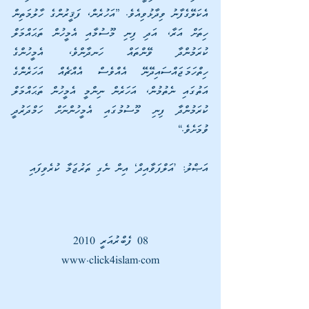
އެކަލޭގެފާނު ވިދާޅުވިއެވެ. ”އަހުރެން، ފަޤީރުންގެ ހާލުމަތިން 
ހިތަށް އަރާ، އަދި ފިނި މޫސުމާއި އެމީހުން ތަޙައްމަލް 
ކުރަމުންދާ ވޭންތައް ހަނދާންވެ، އެމީހުންގެ 
ހިތްހަމަޖައްސައިދޭނޭ އެއްވެސް އެއްޗެއް އަހަރެންގެ 
އަތުގައި ނެތުމުން، އަހަރެން ނިންމީ އެމީހުން ތަޙައްމަލް 
ކުރަމުންދާ ފިނި މޫސުމުގައި އެމީހުންނަށް ހަމްދަރުދީ 
ވުމަށެވެ.“
އަޞްލު: ’އަލްފަވާއިދް‘ އިން ނެގި ތަރުޖަމާ ކުރެވިފައި
08 ފެބްރުއަރީ 2010
www.click4islam.com