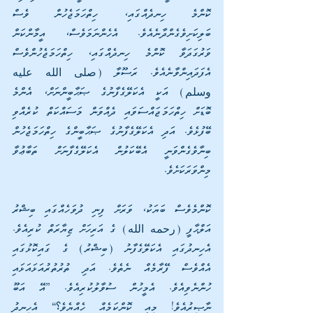
ކޮންމެ ހިނދެއްގައި، ހިތްހަމަޖެހުން ވެސް 
ބަލިކަށިވެގެންދާނެއެވެ. އެހެންނަމަވެސް، އީމާންކަން 
ވަރުގަދަވާ ކޮންމެ ހިނދެއްގައި، ހިތްހަމަޖެހުންވެސް 
އެފަދައިންވާނެއެވެ. ރަސޫލާ (صلى الله عليه 
وسلم) އަކީ އެކަލޭގެފާނުގެ ޞަޙާބީންނަށް، އެންމެ 
ބޮޑަށް ހިތްހަމަޖައްސަވައި ދެއްވަން މަސައްކަތް ކުރެއްވި 
ބޭފުޅެވެ. އަދި އެކަލޭގެފާނުގެ ޞަޙާބީންގެ ހިތްހަމަޖެހުން 
ބިނާވެގެންވަނީ އެބޭކަލުން އެކަލޭގެފާނަށް ތަބާޢުވާ 
މިންވަރަކަށެވެ.
ކޮންމެވެސް ބަޔަކު، ވަރަށް ފިނި ދުވަހެއްގައި ބިޝްރު 
އަލްޙާފީ (رحمه الله) ގެ އަރިހަށް ޒިޔާރަތް ކުރިއެވެ. 
އެހިނދުގައި އެކަލޭގެފާނު (ބިޝްރު) ގެ ގައިކޮޅުގައި 
އެއްވެސް ފޭރާމެއް ނެތެވެ. އަދި ތުރުތުރުއަޅައަޅައި 
ހުންނެވިއެވެ. އެމީހުން ސުވާލުކުރިއެވެ. ”އޭ އަބޫ 
ނާޞިރުއެވެ! މިއީ ކޮންކަމެއް ހެއްޔެވެ؟“ އެހިނދު 