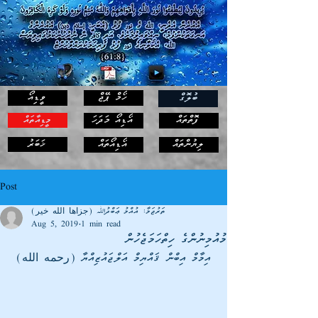
ހޯމް ޕޭޖް
ވީޑިއޯ
ބުލޮގް
ފޮތްތައް
އޯޑިއޯ މަދަހަ
މީޑިއާތައް
ޚަބަރު
ލިޔުންތައް
އޯޑިއޯތައް
Post
ތަރުޖަމާ: އުއްމު ޢަބްދުﷲ (جزاها الله خير)
Aug 5, 2019
1 min read
މުއުމިނުންގެ ހިތްހަމަޖެހުން
އިމާމް އިބްން ޤައްޔިމް އަލްޖައުޒިއްޔާ (رحمه الله)