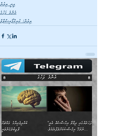
ދީނީ ލިޔުން
އެންމެ ފަހުގެ
ލިޔުން/ ކުލިކްފޯއިސްލާމް
އެންމެ ފަހުގެ
”ފަހަރެއްގައި ދިމާވާ އިޙްސާސެއް އެއީ
ބުއްދިވެރިޔާގެ މައްޗަށް
ނުރުހޭ އިޙްސާސަކަށްވެދާނެއެވެ.
ވާޖިބުވެގެންވަނީ
މިސާލަކަށް ކަމަކާމެދު ބިރުގަތުމެވެ.