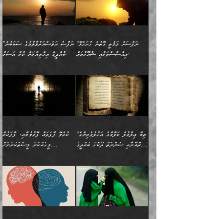
ކަންކަމުގައި މާބޮޑަށް
”ދެއްކުންތެރިކަމާއި
لِله، أسْتَغْفِرُ الله»
ބަދަލުކޮށްލާ ގޮތަށް އައި
ކޮންކަމެއްތޯއެވެ؟“
ހިތާމަކުރުމެއް ނެތެވެ. އެހެނީ
ވިސްނުމަކީ ބައްޔެކެވެ.
އާފާތްތަކަށް ބިރުން
އެވެ. އެއަށްވުރެ އިތުރަށް
ލޯބިވާކަހަލަ އިޙްސާސެކެވެ.
ވިދާޅުވިއެވެ: ”ދިގުކޮށް
ބުއްދިވެރިޔާއަށް ތަނ
ފަހަރެއްގައި މިހެންވަނީ
ހެޔޮކަންތައް ކުރުން
އެއްޗެއް ނުކިޔައެވެ. ދެން
ދެން އެ ޠަބީޢަތުން ބުއްދިއަށް
މުހިއްމު ކަންކަމާއި އަދި
ދޫކޮށްލުމުގެ ބާބު
އޭނާ ވަކިތަނަކަށް ދިޔައެވެ.
އަސަރުކުރީއެވެ. ޝަރީޢަތުގައި
”ނަފްސަށް ވަޤުތީ ގޮތުން ހުށަހެޅޭ
”ނަފްސު އަވަސްއަރުވާލުމުގެ ސަބަބުން
މުހިއްމު ނޫންކަންކަމާމެދުވެސް
ބަޔާންކުރުން: ދަންނާށެވެ!
ދެން އޭނާގެ ބުރަކަށީގައި ހުރި
ލޯބިވެވޭކަހަލަ އިޙްސާސްތައް
އިޙްސާސްތަކާއި ޝުޢޫރުތައް:
ބުއްދީގެ އިޚްތިޔާރަށް ކުރާ އަސަރު.
މާބޮޑަށް ސަމާލުވެގެން
މީސްތަކުންގެ ތެރޭގައި،
ސާމާނުތައް ބަހައްޓަންދެން
ގެނައުން މަނައެއް ނުކުރެއެވެ.
ނަފްސަށް ބައިވަރު ވަޤުތީ
ބައެއް ނަފްސުތަކުގެ
ހުށިޔާރުވެގެން އުޅޭ ބައެއް
ދެއްކުންތެރިއަކަށް ވެދާނޭކަމަށް
އަހަރެން ހުރީމެވެ. ދެން
މިސާލަކަށް ބެލުމުގެ
ޞިފަތަކާއި އިޙްސާސްތައް
ޠަބީޢަތުގައި
ނަފްސުތަކުގެ ސަބަބުން
ބިރުން ހެޔޮ ޢަމަލުކުރުން
ބުނެފީމެވެ: "މި ނޫން އެއްޗެއް
ލައްޒަތެވެ. އެކަމަކު
ލިބިގެންވެއެވެ. އެއީ
އަވަސްއަރުވާލުންވެއެވެ. ދެން
ބުއްދިއަށް ކުރާ
ދޫކޮށްލާ މީހުންވެއެވެ. އެއީ
ކިޔަން ތިބާއަށް ރަނގަޅަށް ނ
ޝަރީޢަތުން އެއ
ނަފްސުގައި ހިފެހެއްޓިގެންވާ
ކުޑަ ވަޤުތުކޮޅެއްގެ ތެރޭގައި
އަސަރުންކަމުގައި ވެދާނެއެވެ.
ގޯހެކެވެ. އަދި ޝައިޠާނާއަށް
ލާޒިމް ޠަބީޢަތުގެ ތެރޭގައިވާ
ބުއްދި ލައްވާ ނުރައްކާތެރި
އެފަދަ ކަންކަމާމެދު ވިސްނާ
ވެވޭ އެއްބަސްވުމެކެވެ.
ކަންކަމެއް ނޫނެވެ. ނަމަވެސް
ޤަރާރުތައް ނިންމާ،
ފިކުރުކުރުން މާބޮޑަށް
އެކަމަކު އޭގައި އަހަރުމެން
”ތިބާ ޢިލްމުލް ކަލާމްގެ އަހުލުވެރިންގެ
ކުރެވޭ ފާފަތައް ފޮރުވުމާއި، ފާފަކުރާ
އެއީ ހުށަހެޅި ލައިގަންނަ
އިޚްތިޔާރުކުރަން އެނަފްސު
ދިގުލައިފިނަމަ, ފުރިހަމަ ކުރުން
ތަފްޞީލުކޮށް ބުނަމެވެ.
(ޤުރްއާނާއި ސުންނަތް ދޫކޮށް ބުއްދީގެ
މީހެއްކަން މީސްތަކުންނަށް
ކަންކަމެވެ. މިސާލަކަށް:
ބޭނުންވެއެވެ. ދެން ނަފްސަށް
ޙައްޤުވާ ކަންކަން
ހެޔޮކަންތައް ބެހިގެންދަނީ:
ޙުއްޖަތްތަކާއި ވިސްނުންތައް
އެނގިގެންވުމަށް ނުރުހުންވުމާއި،
އަބޫ ޢުމަރު އަޙްމަދު ބްނު
🌴 އިބްނުލް ޖައުޒީ
ހިތާމަޔާއި އުފަލާއި،
އޭގެ އަވަސްއަރުވާލުމާއި،
ބޭނުންކޮށްގެން ދީނުގެ ކަންކަމުގައި
މީސްތަކުން އޭނާ ނުބައިކޮށްފައި
ފުރިހަމަކުރުން މަނާކުރާ
🔹ސީދާ އެކަމުގައި
މުޙައްމަދު އަލްމާލިކީ
(597ހ) ވިދާޅުވިއެވެ:
ކަންބޮޑުވުމާއި
އަނެއްކޮޅުން ބުއްދި
ވާހަކަދައްކާ މީހުންގެ) މަޖްލިސްތަކަށް
އެއްޗެހިކިޔުމަށް ނުރުހުންވުން
ކަމެއްކަމުގައި:
(ދުނިޔަވީ) ލައްޒަތެއް ނެތް
(429ހ)، ބަޣުދާދުން
”ކުރެވޭ ފާފަތައް ފޮރުވުމާއި،
ޙާޒިރުވިންހެއްޔެވެ؟“
ހުއްދަވެގެންވާކަން ބަޔާންކުރުން:
ހިތްފަސޭހަވުމާއި،
މަޝްޣޫލުކޮށްލާފަދަ އެހެރަ
ރައްކާތެރިކަމުގެ ފިޔަވަޅުތައް
ކަންކަމެވެ. މިސާލަކަށް
ޤައިރަވާނުގެ ރަށަށް އައިހިނދު
ފާފަކުރާ މީހެއްކަން
ބިރުވެރިކަމާއި އަމާންކަމުގެ
އިޙްސާސްތަކާއި ޝުޢޫރުތައް
އެޅުމާއި، ދިމާވެދާނޭ ގޮތ
ނަމާދާއި، ރޯދައާއި، ޙައްޖާއި،
އަބޫ މުޙައްމަދު އިބްނު އަބީ
މީސްތަކުންނަށް
އިޙްސާސާއި، މޮޅިވެރިކަމާއި
ޖަމަޢަވެއްޖެނަމަ, އެހިނދުން
ހަ