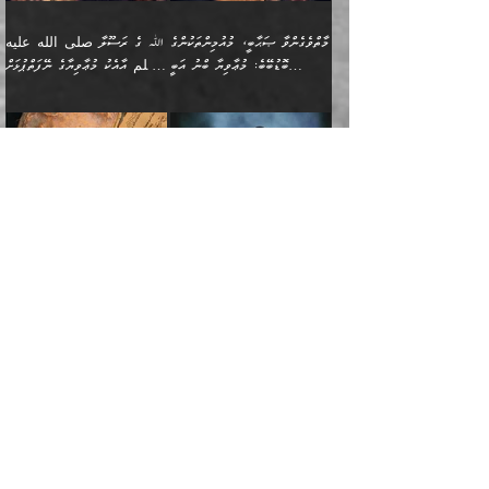
ހިއްސާއެއް ތިބާއަށްވެއެވެ.
طَیِّبَةࣰ كَشَجَرَةࣲ
ތަނބު އަރިއަޅައިފިނަމަ
ބޮޑުވެގަންނަން ބޭނުންވާ
އަދި ފިތުނަވެރިވާ ކޮންމެ
طَیِّبَةٍ أَصۡلُهَا ثَابِتࣱ
އަންހެނުން މެދުވެރިކޮށް އެ
ނަފްސެއްނަމަ؛
މާތްވެގެންވާ ޞަޙާބީ، މުއުމިންތަކުންގެ
ﷲ ގެ ރަސޫލާ صلى الله عليه
ޒުވާނެއް، އަދި އެއަންހެނާއާ
وَفَرۡعُهَا فِی
ޘާބިތެއް ނުކުރެވޭނެއެވެ! އަދި
މީސްތަކުންގެ މަދަޙަ ތަޢުރީފު
ބޮޑުބޭބެ: މުޢާވިޔާ ބްނު އަބީ
وسلم އާއެކު މުޢާވިޔާގެ ނޭފަތްޕުޅަށް
ދިމާލަށް ބެލުން އަމާޒުކުރާ
ٱلسَّمَاۤءِ ) (إبراهيم
އޭގައި ބާގަނޑެއް ހެދިއްޖެނަމަ
ބަލައިގަތުން މަދުކުރަން
ސުފްޔާނު (60ހ):
ވަތް ހިރަފުސް ވެލިކޮޅެއްވެސް ޢުމަރު
ﷲ ގެ ރަސޫލާ صلى الله
💧އިބްނުލް މުބާރަކު
ކޮންމެ ޒުވާނެއްގެ ފާފަ، އެ
: ٢٤) "اللّه ހެޔޮ ރަނގަޅު
ބްނު ޢަބްދުލް ޢަޒީޒަށްވުރެ ހެޔޮވެ
އަންހެނުންނަކަށް އެ ފޫބައްދާ
ޖެހެއެވެ. އެއީ އެ ޠަބީޢަތާއެކު
عليه وسلم ގެ
(181ހ) އާ
ހިއްސާގައި ހިމެނެއެވެ. އެހެނީ
ކަލިމައެއްގެ މިސާލު، ހެޔޮ
މާތްވެގެންވެއެވެ!“
އިޞްލާޙެއް ނުކުރެވޭނެއެވެ!
މަދަޙަޘަނާ ލިބުމުން؛
ޞަޙާބީންނާމެދު
އެސުވާލުކުރެވުމުން
އެއީ ތިބާގެ އަންހެން
ރަނގަޅު ގަހެއް ފަދައިން
އަންހެނުންގެ ޖިހާދަ
ހެއްލުންތެރިކަމާއި، ބޮޑާކަމާއި،
އަހުލުއްސުންނާގެ ޢަޤީދާއާ
ވިދާޅުވިއެވެ: ”ﷲ ގެ ރަސޫލާ
ދަރިފުޅެވެ. އަދި އެދަރިފުޅު
ޖައްސަވަނީ ކޮންފަދައަކުންކަން
ނަފްސުގެ ޢައިބުތައް ހަނދާނ
ޚިލާފުވުމުގެ ކޮޅުމަތި، އަދި
صلى الله عليه وسلم
ނިވާކޮށް ފަރުދާކުރަން
ތިބާއަށް ނުފެނޭހެއްޔެވެ؟
އެތެރޭގައި ފޮރުވައިގެން އޮތް
އާއެކު މުޢާވިޔާގެ ނޭފަތްޕުޅަށް
ތިބާއަށްވަނީ
އެގަހުގެ މައިގަނޑާއި ބުޑު
އަހަރެން ދެރަވެ ހިތާމަކުރެވޭ ކަމެއް
މީސްތަކުން ޢިލްމުގައިވަނީ އެކި
ނުބައި ފާސިދު ޢަޤީދާ ފާޅުވަނީ
ވަތް ހިރަފުސް ވެލިކޮޅެއްވެސް
އަމުރުވެވިގެންނެވެ. ތިބާ
ރަނގަޅަށް ބިމުގައި ހަރުލާ
އެބަ ދިމާވެއެވެ.
ދަރަޖައާއި ފަންތީގައިއެވެ.
މާތްވެގެންވާ ޞަޙާބީ މުޢާވިޔާ
ޢުމަރު ބްނު ޢަބްދުލް
އެހެން ކަންތައް ނުކޮށްފިނަމަ
ސާބިތުވެފައިވެއެވެ. އަދި
🍁 ޢަބްދުއް ރަޙްމާނު ބްނު
🌾އިމާމް އައްޝާފިޢީ
ބްނު އަބީ ސުފްޔާނަށް
ޢަޒީޒަށްވުރެ ހެޔޮވެ
ތިބާ ފާފަވެރިވާނެއެވެ. އަދި
އެގަހުގެ ގޮފިތައް މައްޗަށް
ޒައިދު ބްނު އަސްލަމް
(204ހ) ވިދާޅުވިއެވެ:
ޤަދަރުކުޑަކޮށް،
މާތްވެގެންވެއެވެ!“ 📖
ތިބާގެ ސަބަބުން މެދުވެރިވި
އަރައިގެންގޮސް
(182ހ) ކިޔާދެއްވިއެވެ:
”މީސްތަކުން ޢިލްމުގައިވަނީ
ކުޑައިމީސްކޮށް، ވަށްބަސްބުނާ
އައްޝަރީޢާ ލިލްއާޖުއްރީ 📖
ފާފަތައް އޭގެ މިންވަރަކުން
އުޑަށްގޮސްފައެވެ." ރަސޫލާ
”އަހަރެން އެއްދުވަހަކު އަބޫ
އެކި ދަރަޖައާއި
ހިސާބުންނެވެ. 💥ވަކީޢު
🌾މުޢާވިޔާ ބްނު އަބީ
ތިބާގެ
صلى الله عليه وسلم
ޙާޒިމު (133ހ)އަށް
ފަންތީގައިއެވެ. ޢިލްމުގައި
ބްނުލް ޖައްރާޙު (197ހ)
ސުފްޔާނު ވައްޓާލާފައި
ޙަދީޘްކުރެއްވި
ދެންނެވީމެވެ: "އަހަރެން
އެމީހުންގެ ދަރަޖަވަނީ: އެ
ވިދާޅުވިކަމަށް ރިވާކުރެވެއެވެ:
ޢަދުލުވެރި އިމާމުންނަކީ
”ޤުރްއާނުގެ އަލީގައި، އަންހެނާ ބޭރަށް
”ނަފްސު ވަކިކަމަކާ އުޅެގަންނަހިނދު
ދެރަވެ ހިތާމަކުރެވޭ ކަމެއް
ޢިލްމުން އެމީހުން ދަނެފައިހުރި
”މުޢާވިޔާ رضي الله
ފަހެއްކަމުގައި، އެއީ
ވަޒީފާ އަދާކޮށް މަސައްކަތްކުރުމަށް
ބުއްދިން ނަފްސު ވަޒަންކުރުމުގައި
އެބަ ދިމާވެއެވެ." އެކަލޭގެފާނު
ދަރަޖަތައް ހުރި ވަރަކަށެވެ.