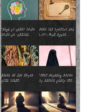
ވަޒީފާތަކެވެ. އެހެނީ ވަޒީފާ
އޭގެ މައްޗަށް ޙުކުމްކުރާ
އައިސްފައިވަނީ އެއީ މަރު
ބައްޕައާއި، ތިބާގެ ފިރިހެން
ގުޅުމެކެވެ. އެއީ އެކަކު
ތެރެއިން މީހަކު ގެނެވި
އަދާކުރުމުގެ ދަރަޖަ ބޮޑުކޮށް
އެއްޗަކީ ބުއްދިކަމުގައިވެއެވެ.
ކަމުގައިއެވެ. އައުލަވީ
ދަރިފުޅުވެސް ތިބާއަށް
އަނެކަކު ފުރިހަމަކޮށްދޭ
ޞަލީބަށް އެރުވުމަށް
މަތިކުރާ ޒުވާން އަންހެނާ
އެއީ ބުއްދީގައި ޢިލްމާއި،
ޤިޔާސުން އެޙަދީޘްގައި:
ޚަރަދުކޮށްދިނުން ޢައިބަކަށް
ގުޅުމެކެވެ. އެހެންކަމުން،
އަމުރުކުރިހިނދު އޭނާއަށް
ތަޖ
އަންހެނާ ވަޒީފާ އަދާކުރާ
ނުވެއެވެ. އެހުރިހާ
ތިބާގެ ވިސްނުމާއި ޚިޔާލާ
ބުނެވުނެވެ: "ވަޞިއްޔަތެއް
ތަނުގައި އުޅޭ، ފިރިހެނުން
އެންމެންވެސް މުދަލާއި ފައިސާ
އެއްގޮތްވެ ވިސްނޭ އަންހެނަކު
އޮތިއްޔާ ކުރާށެވެ." ދެން އޭނާ
ޖަމަލު ހަނގުރާމައިގެ ދުވަހު އުންމުލް
”ނަފްސުގެ ހަރުލާފައި ހުރި ޠަބީޢަތް
ހިމެނެއެވެ. އެއީ އެމީހުންގެ
އެއްކުރާ މަޤްޞަދެއްކަމުގައި
ހޯދަން ތިބާއަށް ޙާޖަތެއް
ބުނެފިއެވެ: "އަހަރެން
މުއުމިނީން ޢާއިޝާ (57ހ)
ދެނެގަތުމާއި، އަދި ނަފްސުގެ
ވޯރކްމޭޓު އަންހެނާގެ ގާތަށް
ބަލަނީ ތިބާއެވެ. އެގޮތުން
ނުވެއެވެ. ތިބާ ޙާޖަތް
ވަޞިއްޔަތް ކުރާނީ
ނިކުމެވަޑައިގަންނަވަން
އެދުންވެރިކަން ބުއްދިން ވަޒަންކުރުމަށް
”އަންހެނުން ޖިހާދުކުރަން
ނަފްސުގެ ޠަބީޢަތުގެ ހުރި
ވަދެއުޅުން ގިނަވެގެންވާ
ބައްޕަގެ ގާތުގައި: "ތިހާވަރަށް
ޤަޞްދުކުރެއްވިހިނދު އުންމުލް
އެއިން ކުރާ އަސަރު:
ޖެހިގެންވަނީ ތިބާގެ
ކޮންކަމަކަށްހެއްޔެވެ. އަހަރެން
ޖެހޭނެކަމަށްވާނަމަ ﷲ ގެ
ޞިފަތަކަކީ ކޮބައިކަން
ފިރިހެނުންނެވެ. ފަހެ އެމީހުންނީ
ބުރަކޮށް މަސައްކަތްކޮށް
މުއުމިނީން އުންމު ސަލަމާ (61ހ)
ވިސްނުމާއި ޚިޔާލާއެކު ތިބާ
ދުނިޔެއަށް ވެއްދުނީ އަހަރެންގެ
ރަސޫލާ صلى الله عليه
ނޭނގެނީސް، ނަފްސު
އެކަމަނާއަށް ލިޔުއްވިކަމަށް
ޅިޔަނުންނަށްވުރެ އެތައް
ދާއޮހޮރުވަނީ ކީއްވެހޭ"
ބަލައިގަންނަ އަންހެނަކު
ލަފައެއް ނެތިއެވެ. އެތަނުގ
وسلم ކަމަނާއަށް އެކަމަށް
ޝަހުވަތްތައް ނަގައިގަންނަ
ރިވާކުރެވެއެވެ:
ގޮތަކުން ނުރައްކާ ބޮޑު
އަހައިފިނަމަ އޭނާ ބުނާނީ
ހޯދުމެވެ. އެހެނ
ޢަހްދު ހިއްޕެވީހެވެ. ކަމަނާ
ގޮތް ވަޒަންކުރަން ބުއްދިއަށް
ބައެކެވެ. އެގޮތުން މަސައްކަތު
ތިމަންނާގެ ދަރިން
(ރަނގަޅު ސީދާ ގޮތުން)
ކުޅަދާނަނުވެއެވެ.
މާހައުލުގައި އުޅޭ ފިރިހެނުން،
އުފާކޮށްދިނުމަށެވެ. ފިރިމިހާގެ
”އަންހެނުން ޒީނަތްތެރިކަން ހާމަކޮށް
މުއުމިނާއާ ކަދުރު ރުއް ވައްތަރުވާ
ފޭވެއްޖެއެވެ! ފޭވެއްޖެއެވެ!
ނަފްސުތަކުގައިވާ ކޮންމެ
ޅިޔަނުންނާ އެކި ގޮތްގޮތުން
ގާތުން އެހެން އަހައިފިނަމަ
ފާޅުކޮށް ނިކުތުމަކީ އެކަކަށްވުރެ ގިނަ
ގޮތްތަކުގެ ތެރޭގައި:
ރަށްތަކަށް ދަތުރުފަތުރުކޮށް،
ޠަބީޢަތަކުންވެސް، އެތައް
އެއްގޮތްވެ، އަދި އެހެން
ބުނާނީ ތިމަންނާގެ
މީހުން އޭގައި ހިއްސާވާ ފާފައެކެވެ.
ތިބާގެ އަންހެން ދަރިފުޅު
🌴 ﷲ ތަޢާލާ
ކުރިއަށް ނިކުމެއުޅުން
ބައިވަރު ޝަހުވަތްތައް
ގޮތްތަކުން ނުރައްކާ
އަނބިމީހާއާއި ޢާއިލާގެ
ޢައުރަނިވާނުކޮށް، ނުވަތަ
ވަޙީކުރެއްވިއެވެ: ( أَلَمۡ
އެކަލޭގެފާނު ކަމަނާއަށް
އެނަފްސު ބަލައިގަންނަ ގޮތަށް
އިތުރުވެއެވެ. އެ ދެމީހުންގެ
ބޭނުންތައް ފުއްދާ
ޒީނަތް ހާމަކޮށްގެން
تَرَ كَیۡفَ ضَرَبَ
ނަހީކުރެއްވިކަމެއް
އަސަރުކުރެއެވެ. އެގޮތުން
މެދުގައި އެއ
ޚަރަދުކުރުމަށެވެ. އަދި ފިރިހެން
ނިކުންނަހިނދު އޭގެ
ٱللَّهُ مَثَلࣰا كَلِمَةࣰ
ނޭނގޭހެއްޔެވެ!؟ ފަހެ ދީނުގެ
ނަފްސަކީ މަތިވެ
ދަރިފުޅު