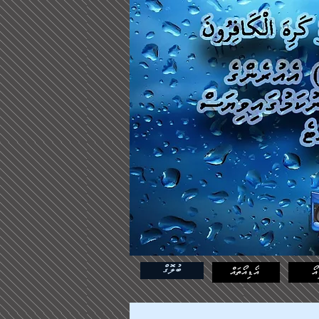
ބުލޮގް
އޯ
އޯޑިއޯތައް