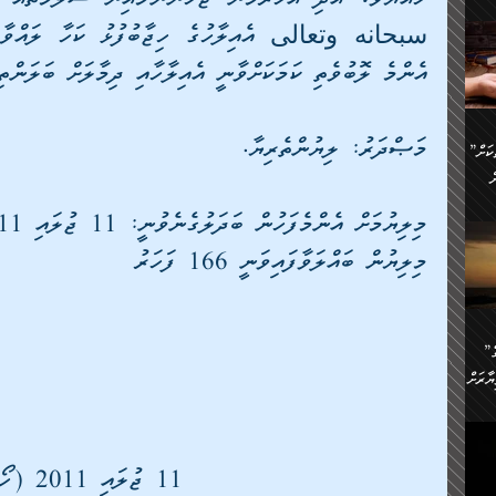
ންނަ
،
ަކުގެ
ް
އެންމެ ލޮބުވެތި ކަމަކަށްވާނީ އެއިލާހާއި ދިމާލަށް ބަލަންތިބ
ުގެ
ރި
މަޞްދަރު: ލިޔުންތެރިޔާ.
”ދެއްކުންތެރިކަމާއި އާފާތްތަކަށް
ި
..
ް
މިލިޔުމަށް އެންމެފަހުން ބަދަލުގެނެވުނީ: 11 ޖުލައި 2011         
ެނީ
މިލިޔުން ބައްލަވާފައިވަނީ 166 ފަހަރު
ަކަށް
.
ް
އަށް
ުރުން:
ައި
”ނަފްސު އަވަސްއަރުވާލުމުގެ
އް
ް
ާރަށް
ެވެ.
ތެވެ.
ެ.
ެން
11 ޖުލައި 2011 (ހޯމަ)
ި