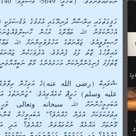
ނުކުރައްވާނަމެވެ." (ބުޚާރީ: 5649، މުސްލިމް: 7140).
ލިބި:
ހުންނާ
ީހުން
އެކުދިން ކައިވެނިކުރުވާ 3-
.
ށްވަނީ
 ދިގު
ަނު
ީ
ގެ
ެވެ.
ޒާތުފުޅު ފެނިގެންދާނެކަން އަހަރެމެންގެ މާތް ނަބީއްޔާވަނީ 
ން
ތީގެ
ސްވެ،
ި
ް
ތީގެ
ުމަކީ:
ަހެ
ރާ
ާއި
ަހެޅޭ ވަޤުތީ
ފްސަށް
ޭނާގެ
ން
ެކެވެ.
ް