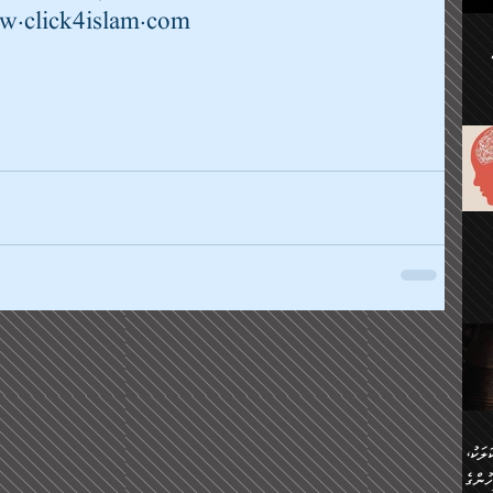
ުކޮށް
.click4islam.com
ަށް
.
އާއި،
ް
ި،
ް
ން
ުން
ް
ްދިން
ް
ެއް
ޅޭ
ުން
ުގައި
ތުވެ
އި
 މިއީ
ރުމަކީ
ހީކުރާ
ލަކު،
ެވެ.
ުން
ުންގެ
ެ.