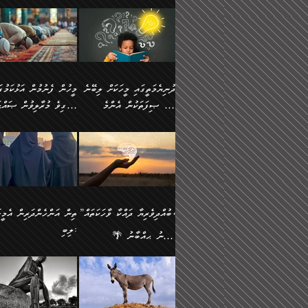
ނަފުރަތުކުރުން
ޢަމަލުކުރުމުގައި ހުންނާނޭކ
💥 ޝުޢުބާ ބްނުލް ޙައްޖާޖު
މީހުންވެއެވެ.
މެދުވެރިކުރުވައެވެ. އެއީ
އޮންނަ ޤަޞްދާ އެކުގައިއެވ
(160ހ) ވިދާޅުވިއެވެ:
ވިދާޅުވިއެވެ: ”ޢިލްމުގައި
ފިޠުރީގޮތުން ޠަބީޢަތް އެކަމަށް
ކޮންމެ ދުއިސައްތަ ޙަދީޘަކ
”މީސްތަކުންގެ ތެރޭގައި
ލާޒިމްވެ، އަދި ޢިލްމު
ލެނބިގެންވިޔަސްމެއެވެ.
ފަސް ޙަދީޘަށް
އެމީހެއްގެ ބުއްދި، ބޭރު
ހޯދުމުގައި ދެމިހުރުމަށް
މިސާލަކަށް އަންހެނާ
ޢަމަލުކުރެވުނަސް، އޭރުން
ފެންޑާގައި ބާއްވާފައި އޮންނަ
ހިތްވަރުދިނުން ބަޔާންކުރު
ފިރިހެނާއަށް ލެނބެއެވެ. ދެން
ޢިލްމުގެ ޒަކާތް އަދާކުރިފަދ
މީހުންވެއެވެ. އަނެއްބަޔަކުގެ
ބުއްދިވެރިޔާގެ މައްޗަށް
ދުނިޔެމަތީގައި މީހަކަށް ލިބޭނެ
ފިރިހެނާއާމެދު ނުރުހުންވެ
އޭނާވެއެވެ. ދެންފަހެ އެމީހ
ބުއްދި އެމީހުންނާ
ވާޖިބުވެގެންވަނީ: އޭނާގެ
ހެޔޮ ޞިފަތަކުން އެންމެ
ހީވާގިވެ މުރާލިވުން ޞައްޙ
ނަފުރަތްތެރިވާ ކަހަލަ ކަމެއް
އެއްކޮށް ޖަމަޢަކުރި ޢިލްމަށ
އެކުގައިވެއެވެ. އަނެއްބަޔަކުގެ
ސިއްރިއްޔާތު އިޞްލާޙުކޮށ
އަންހެނާއަށް ދިމާވެ ވަރުގަދަ
ޢަމަލުކުރަން އެމީހަކު
ފުރަތަމަކަމަކީ ބުއްދިވެރިކަމެވެ.
ކަންކަމާއި ޞައްޙަ ނުވާ
ބުއްދިއެއް ނުވެއެވެ. ދެންފަހެ
ނިމުމަށްފަހު ދެން އެއާ
🪴 އިބްނު ޙިއްބާނު
އިޙްސާސެއް އޭނާއަށް އާދެއެވެ.
ނުކުޅެދުމަކުން އަދި އެ ޢިލ
ކަންކަން ބަޔާންކުރުން:
އެމީހެއްގެ ބުއްދި އެމީހަކާ
ވިއްދައިގެން ޢިލްމު ހޯދަން
(354ހ) ވިދާޅުވިއެވެ:
ވިދާޅުވިއެވެ: ”މީހުން ފެނ
އަދި އެއާއެކު އެއަންހެނ
ޙިފްޡުކޮށް
އެކުގައިވާ މީހަކީ: އެމީހަކު
އަދި އެކަމުގައި ދެމިހުރުމެވ
"ދުނިޔެމަތީގައި މީހަކަށް ލިބޭނެ
އަޅުކަމުގައި ހީވާގިވެ މުރާލ
ވާހަކަދެއްކުމުގެ ކުރިން
އެހެނީ ދުނިޔޭގެ ސަބަބުތަ
ހެޔޮ ޞިފަތަކުން އެންމެ
ޞައްޙަ ކަންކަމާއި ޞައްޙ
އެމީހަކުގެ ފުށުން އެ ނިކުންނަ
އެއްވެސް ސަބަބަކަށް ސާފ
ފުރަތަމަކަމަކީ ބުއްދިވެރިކަމެވެ.
ނުވާ ކަންކަން ބަޔާންކުރު
އެއްޗެއް ފެންނަ މީހާއެވެ.
ރަނގަޅަށް ވާޞިލުވެވޭހުށީ
އަދި އެއީ ﷲ ތަޢާލާ
މީހަކު ރޭއަޅުކަންކުރާ
”ބުއްދިވެރިޔާ ދައްކާ ވާހަކަތައް،
ތިން އަންހެންދަރިން އެމީހަ
ދެންފަހެ އެމީހަކުގެ ބުއްދި ބޭރު
އެކަމުގައި ޢިލްމު ސާފުކޮށ
އެކަލާނގެ އަޅުތަކުންނަށް ދެއްވި
ބަޔަކާއެކުގައި ރޭގަނޑު
ލިބި:
ފެންޑާގައި އޮންނަ މީހަކީ:
ޚާލިޞްވެގެންނެވެ. އަދި
އެންމެ ހެޔޮ ރަނގަޅު
ހޭދަކޮށްފާނެއެވެ. ދެން އެމ
🌴 އިބްނު ޙިއްބާނު
ވާހަކަތަކެއް ދައްކާފައި ދެން
ބުއްދިވެރިޔަކު ވެއްޖެއްޔާ
ކަންތަކުންވާ ކަމެކެވެ.
ރޭގަނޑުގެ ގިނަ ވަޤުތު
(354ހ) ވިދާޅުވިއެވެ:
”ނަބިއްޔާ صلى الله
އޭގެ ފަހުން އެނިކުތް އެއްޗެ
ނިންމާނޭކަމަކީ: އެމީހަކު
އެހެންކަމުން އެއާ އިދިކޮޅު
ނަމާދުކޮށްފާނެއެވެ. އަނެއް
”ބުއްދިވެރިޔާ ދައްކާ ވާހަކަތައް،
عليه وسلم
ކުރާކަމަކާ
ޞިފައެއް ޤާއިމުކޮށްގެން ހުރި
މީނާގެ ޢާދައަކީ ސާޢަތެއްވ
ޞައްޙަކޮށް ސަލާމަތުންވާ
ޙަދީޘްކުރެއްވިކަމަށް
މީހަކާ އެކުގައި އިށީންދެ
އިރުކޮޅެއް ރޭއަޅުކަންކުރުމެ
ހަށިގަނޑެއް ސީދާވާހެން
ރިވާކުރެވެއެވެ: "ތިން