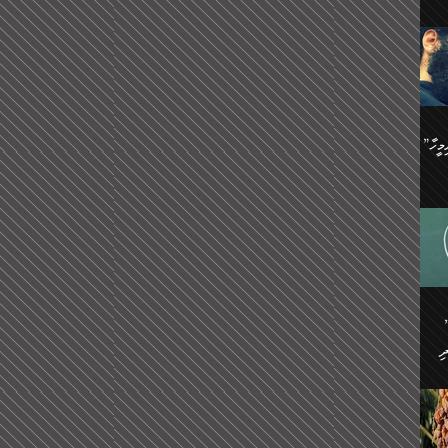
ިޝާމު ބްނު އިސްމާޢީލު
އް
:
އަކީ
ް
ައި
ެއިން
މީހަކު
”އޭ އުޚްތާއެވެ! ތިބާގެ ފިރިމީހާ
،
ެން
ވެ.
ެ
ައާއި،
 ތަޖ
ެސް
ިހާ
ް
އިސާ
އޭނާ
ި
 ހަރުލާފައި ހުރި
ި
ރަށް
ެން
ެންގެ
ެއިން
ގ