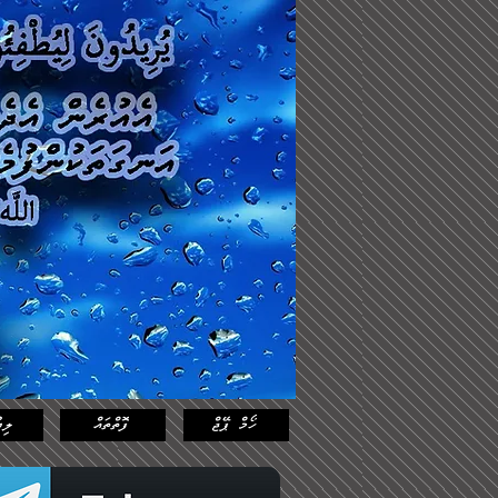
Log In
Featured
Posts
ހޯމް ޕޭޖް
ފޮތްތައް
ލިޔ