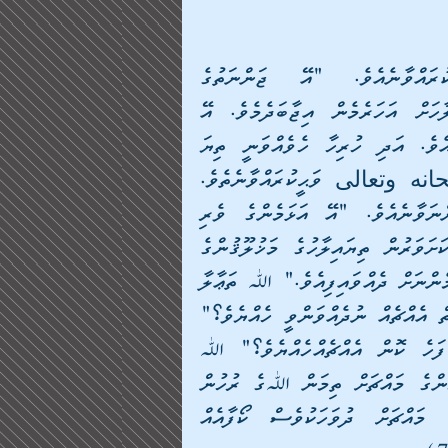
ޖަންނަތުގެ އަހުލުވެރިންނަށް ﷲ ތަޢާލާ ވަޙީކުރައްވާނެއެވެ. "އޭ ޖަންނަތުގެ 
އަޙުލުވެރިންނޭވެ!" އެބައިމީހުން ބުނާނެއެވެ. "ތިޔައިލާހަށް އަހަރެމެން އިޖާބަދެމެވެ. އޭ 
އަޅަމެންގެ ރައްބެވެ! އަދި ތިޔައިލާހުގެ ބާއްޖަވެރިކަމާއެވެ. އަދި ހުރިހާ ހެވެއްވަނީ ތިޔަ 
އިލާހުގެ އަތްޕުޅުމަތީގައެވެ." އެބައިމީހުންނަށް ﷲ سبحانه وتعالى ވަޙީކުރައްވާނެތެވެ. 
"ކަލޭމެން ރުހިއްޖައިން ހެއްޔެވެ؟" އެބައިމީހުން ދަންނަވާނެއެވެ. "އޭ އަޅަމެންގެ ވެރި 
ރައްބެވެ! އަޅަމެން ނުރުހެންވީ ކީއްވެގެން ތޯއެވެ؟ ހަމަކަށަވަރުން ތިޔައިލާހުގެ މަޚުލޫޤުންގެ 
ތެރެއިން އެކަކަށްވެސް ނުދެއްވާފަދަ (ނިޢުމަތްތަށް) އަޅަމެންނަށް ދެއްވައިފިއެވެ." ﷲ ތަޢާލާ 
ވަޙީކުރައްވާނެއެވެ. "ތިމަން ﷲ މިއަށްވުރެ މާބޮޑަށް މާތް އެއްޗެއް ނުދެއްވަންވީ ހެއްޔެވެ؟" 
އެބައިމީހުން ބުނާނެއެވެ. "މިއަށްވުރެ ވަކި މާތްވާނީ ފަހެ ކޮން އެއްޗެއްހެއްޔެވެ؟" ﷲ 
سبحانه وتعالى ވަޙީ ކުރައްވާނެތެވެ. "ތިޔަބައިމީހުންގެ މައްޗަށް ތިމަން ﷲގެ ރުހުން 
ހަލާލުކޮށްފީމެވެ. ފަހެ ތިމަން ﷲ ތިޔަބައިމީހުންގެ މައްޗަށް ދުވަހަކުވެސް ކޯފާއެއް 