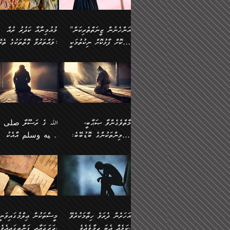
وسلم ކަމަނާއަށް އެކަމަށް
ޝަހުވަތްތައް ނަގައިގަންނަ
މާހައުލުގައި އުޅޭ ފިރިހެނުން،
އުފާކޮށްދިނުމަށެވެ. ފިރިމިހ
(61ހ) އެކަމަނާއަށް
ޢަހްދު ހިއްޕެވީހެވެ. ކަމަނާ
ވަޒަންކުރަން ބުއްދިއަށް
ޅިޔަނުންނާ އެކި ގޮތްގޮތުން
ގާތުން އެހެން އަހައިފިނަމ
(ރަނގަޅު ސީދާ ގޮތުން)
ކުޅަދާނަނުވެއެވެ.
ލިޔުއްވިކަމަށް ރިވާކުރެވެއެވެ:
”އަންހެނުން ޒީނަތްތެރިކަން
މުއުމިނާއާ ކަދުރު ރުއް
އެއްގޮތްވެ، އަދި އެހެން
ބުނާނީ ތިމަންނާގެ
ފޭވެއްޖެއެވެ! ފޭވެއްޖެއެވެ!
ނަފްސުތަކުގައިވާ ކޮންމެ
ހާމަކޮށް ފާޅުކޮށް ނިކުތުމަކީ
ވައްތަރުވާ ގޮތްތަކުގެ ތެރޭގައި:
ގޮތްތަކުން ނުރައްކާ
އަނބިމީހާއާއި ޢާއިލާގެ
ރަށްތަކަށް ދަތުރުފަތުރުކޮށް،
ޠަބީޢަތަކުންވެސް، އެތައް
އިތުރުވެއެވެ. އެ ދެމީހުންގެ
ބޭނުންތައް ފުއްދާ
އެކަކަށްވުރެ ގިނަ މީހުން އޭގައި
ކުރިއަށް ނިކުމެއުޅުން
ބައިވަރު ޝަހުވަތްތައް
ތިބާގެ އަންހެން ދަރިފުޅު
🌴 ﷲ ތަޢާލާ
މެދުގައި އެއ
ޚަރަދުކުރުމަށެވެ. އަދި ފިރި
ހިއްސާވާ ފާފައެކެވެ.
އެކަލޭގެފާނު ކަމަނާއަށް
އެނަފްސު ބަލައިގަންނަ ގޮ
ޢައުރަނިވާނުކޮށް، ނުވަތަ ޒީނަތް
ވަޙީކުރެއްވިއެވެ: ( أَلَمۡ
ދަރިފުޅު
ނަހީކުރެއްވިކަމެއް
އަސަރުކުރެއެވެ. އެގޮތުން
ހާމަކޮށްގެން ނިކުންނަހިނދު
كَیۡفَ ضَرَبَ ٱللَّ
ނޭނގޭހެއްޔެވެ!؟ ފަހެ ދީނުގެ
ނަފްސަކީ މަތިވެ
އޭގެ ހިއްސާއެއް ތިބާއަށްވެއެވެ.
مَثَلࣰا كَلِمَةࣰ طَیِّب
ތަނބު އަރިއަޅައިފިނަމަ
ބޮޑުވެގަންނަން ބޭނުންވާ
އަދި ފިތުނަވެރިވާ ކޮންމެ
كَشَجَرَةࣲ طَیِّبَةٍ أَصۡ
އަންހެނުން މެދުވެރިކޮށް އެ
ނަފްސެއްނަމަ؛
ޒުވާނެއް، އަދި އެއަންހެނާއާ
ثَابِتࣱ وَفَرۡعُهَا فِ
މާތްވެގެންވާ ޞަޙާބީ،
ﷲ ގެ ރަސޫލާ صلى ا
ޘާބިތެއް ނުކުރެވޭނެއެވެ! އަދި
މީސްތަކުންގެ މަދަޙަ ތަޢުރ
ދިމާލަށް ބެލުން އަމާޒުކުރާ
ٱلسَّمَاۤءِ ) (إبرا
މުއުމިންތަކުންގެ ބޮޑުބޭބެ:
عليه وسلم އާއެކު
އޭގައި ބާގަނޑެއް ހެދިއްޖެނަމަ
ބަލައިގަތުން މަދުކުރަން
ކޮންމެ ޒުވާނެއްގެ ފާފަ، އެ
: ٢٤) "اللّه ހެޔޮ ރަ
އަންހެނުންނަކަށް އެ ފޫބައްދާ
ޖެހެއެވެ. އެއީ އެ ޠަބީޢަތާ
މުޢާވިޔާ ބްނު އަބީ ސުފްޔާނު
މުޢާވިޔާގެ ނޭފަތްޕުޅަށް ވަތ
ހިއްސާގައި ހިމެނެއެވެ. އެހެނީ
ކަލިމައެއްގެ މިސާލު، ހެޔޮ
ﷲ ގެ ރަސޫލާ صلى الله
💧އިބްނުލް މުބާރަކު
އިޞްލާޙެއް ނުކުރެވޭނެއެވެ!
މަދަޙަޘަނާ ލިބުމުން
(60ހ):
ހިރަފުސް ވެލިކޮޅެއްވެސް ޢ
އެއީ ތިބާގެ އަންހެން
ރަނގަޅު ގަހެއް ފަދައިން
عليه وسلم ގެ
(181ހ) އާ
އަންހެނުންގެ ޖިހާދަ
ހެއްލުންތެރިކަމާއި، ބޮޑާކަ
ބްނު ޢަބްދުލް ޢަޒީޒަށްވުރެ
ދަރިފުޅެވެ. އަދި އެދަރިފުޅު
ޖައްސަވަނީ ކޮންފަދައަކުން
ޞަޙާބީންނާމެދު
އެސުވާލުކުރެވުމުން ވިދާޅުވ
ނަފްސުގެ ޢައިބުތައް ހަނ
ނިވާކޮށް ފަރުދާކުރަން
ތިބާއަށް ނުފެނޭހެއްޔެވެ؟
ހެޔޮވެ މާތްވެގެންވެއެވެ!“
އަހުލުއްސުންނާގެ ޢަޤީދާއާ
”ﷲ ގެ ރަސޫލާ صلى 
ތިބާއަށްވަނީ އަމުރުވެވިގެންނެވެ.
އެގަހުގެ މައިގަނޑާއި ބުޑ
ޚިލާފުވުމުގެ ކޮޅުމަތި، އަދި
عليه وسلم އާއެކު
ތިބާ އެހެން ކަންތައް
ރަނގަޅަށް ބިމުގައި ހަރުލާ
އެތެރޭގައި ފޮރުވައިގެން އޮތް
މުޢާވިޔާގެ ނޭފަތްޕުޅަށް ވަތ
އަހަރެން ދެރަވެ ހިތާމަކުރެވޭ
މީސްތަކުން ޢިލްމުގައިވަނީ
ނުކޮށްފިނަމަ ތިބާ
ސާބިތުވެފައިވެއެވެ. އަދި
ނުބައި ފާސިދު ޢަޤީދާ ފާޅުވަނީ
ހިރަފުސް ވެލިކޮޅެއްވެސް ޢ
ކަމެއް އެބަ ދިމާވެއެވެ.
ދަރަޖައާއި ފަންތީގައިއެވެ.
ފާފަވެރިވާނެއެވެ. އަދި ތިބާގެ
އެގަހުގެ ގޮފިތައް މައްޗަށް