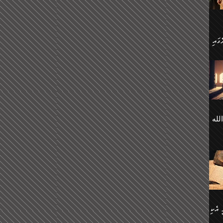
 ގޮތް
ާގެ
ަ
ހެން
ތަށް
 تَرَ
هُ
َةࣰ
لُهَا
ی
لله
ީފު
هيم
ނގަޅު
އެކު
ް
؛
ުމަރު
މާއި،
ކަން
ިއެވެ:
ދާނ
الله
ު
ް
 އެކި
ުމަރު