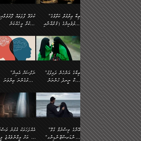
އެފަދަ ކަންކަމާމެދު ވިސްނާ
އޭގައި އަހަރުމެން ތަފްޞީލ
ލާޒިމް ޠަބީޢަތުގެ ތެރޭގައިވާ
ބުއްދި ލައްވާ ނުރައްކާތެރި
ފިކުރުކުރުން މާބޮޑަށް
ބުނަމެވެ. ހެޔޮކަންތައް
ކަންކަމެއް ނޫނެވެ. ނަމަވެސް
ޤަރާރުތައް ނިންމާ،
”ތިބާ ޢިލްމުލް ކަލާމްގެ
ކުރެވޭ ފާފަތައް ފޮރުވުމާއި،
ދިގުލައިފިނަމަ, ފުރިހަމަ ކުރުން
ބެހިގެންދަނީ: 🔹ސީދާ
އެއީ ހުށަހެޅި ލައިގަންނަ
އިޚްތިޔާރުކުރަން އެނަފްސު
އަހުލުވެރިންގެ (ޤުރްއާނާއި
ފާފަކުރާ މީހެއްކަން
ޙައްޤުވާ ކަންކަން
އެކަމުގައި (ދުނިޔަވީ)
ކަންކަމެވެ. މިސާލަކަށް:
ބޭނުންވެއެވެ. ދެން ނަފްސ
ފުރިހަމަކުރުން މަނާކުރާ
ލައްޒަތެއް ނެތް ކަންކަމެވެ
ސުންނަތް ދޫކޮށް ބުއްދީގެ
މީސްތަކުންނަށް
ހިތާމަޔާއި އުފަލާއި،
އޭގެ އަވަސްއަރުވާލުމާއި،
އަބޫ ޢުމަރު އަޙްމަދު ބްނު
🌴 އިބްނުލް ޖައުޒީ
ކަމެއްކަމުގައި: ރައްކާތެރިކަމުގެ
މިސާލަކަށް ނަމާދާއި، ރޯދަ
ޙުއްޖަތްތަކާއި ވިސްނުންތައް
އެނގިގެންވުމަށް
ކަންބޮޑުވުމާއި
އަނެއްކޮޅުން ބުއްދި
މުޙައްމަދު އަލްމާލިކީ
(597ހ) ވިދާޅުވިއެވެ:
ފިޔަވަޅުތައް އެޅުމާއި،
ޙައްޖާއި، ހަ
ބޭނުންކޮށްގެން ދީނުގެ
ނުރުހުންވުމާއި، މީސްތަކުނ
ހިތްފަސޭހަވުމާއި،
މަޝްޣޫލުކޮށްލާފަދަ އެހެރަ
(429ހ)، ބަޣުދާދުން
”ކުރެވޭ ފާފަތައް ފޮރުވުމާއ
ދިމާވެދާނޭ ގޮތ
ބިރުވެރިކަމާއި އަމާންކަމުގެ
އިޙްސާސްތަކާއި ޝުޢޫރުތައ
ކަންކަމުގައި ވާހަކަދައްކާ
އޭނާ ނުބައިކޮށްފައި
ޤައިރަވާނުގެ ރަށަށް އައިހިނދު
ފާފަކުރާ މީހެއްކަން
އިޙްސާސާއި، މޮޅިވެރިކަމާއި
ޖަމަޢަވެއްޖެނަމަ, އެހިނދު
މީހުންގެ) މަޖްލިސްތަކަށް
އެއްޗެހިކިޔުމަށް ނުރުހުންވ
އަބޫ މުޙައްމަދު އިބްނު އަބީ
މީސްތަކުންނަށް
ހިތްހަމަޖެހުމާއި އެނޫންވެސް
ނުބައި ރައުޔު، އަދި ފަހުނ
ޒައިދު އަލްޤައިރަވާނީ
އެނގިގެންވުމަށް
ޙާޒިރުވިންހެއްޔެވެ؟“
ހުއްދަވެގެންވާކަން
”ތިބާގެ އަންހެން ދަރިފުޅު
”ނަފްސަށް އެއިން
ގިނަ ކަންކަމެވެ. މި
ހިތާމަކުރާނޭ ކަންކަން ބުއ
(386ހ) އެކަލޭގެފާނާ
ނުރުހުންވުމާއި، މީސްތަކުނ
ބަޔާންކުރުން:
މީހަކާ ނީނދެ ހުންނަން
އަސަރުގެންނަ ތިންވަނަ
ޞިފަތަކުން ކަމެއް ނަފްސުގައި
އިޚްތިޔާރުކުރެއެވެ. އަދި
ވާހަކަދައްކަވަމުން
އޭނާ ނުބައިކޮށްފައި
އަބަދުމެ ހަރުލައިގެން ދާއިމަކަށް
ފަހަރެއްގައި އެފަދަ ބުއްދިއ
ހިތްވަރުދިނުމާމެދު ތިބާ
ބާވަތަކީ: ނަފްސަށް ހުށަހެ
އެއްސެވިއެވެ: ”ތިބާ ޢިލްމުލް
އެއްޗެހިކިޔުމަށް ނުރުހުންވ
އެގޮތަށް ތިމަންނާ ހިތްވަރުދެނީ
އެގޮތުން ނަފްސުގެ ޠަބީޢަތ
ނުހުރެއެވެ. އެކަމަކު އެކަންކަން
ބަލިކަށިވެ ގަމާރުވެ
ހުށިޔާރުވެ ޚަބަރުދާރުވާށެވެ!
ކަންކަމެވެ. (ޝުޢޫރުތަކާއި
ކަލާމްގެ އަހުލުވެރިންގެ
ހުއްދަވެގެންވާކަން
ކިހިނެއްހެއްޔެވެ؟ އެކަމަށް
ލޯބިވުމާއި ނުރުހުންވުމާއި،
ލައިގަނެފައި އަނެއްކާ ފިލ
ކޮސްވެގެންވާ ކަމަށް ތުހުމަ
އިޙްސާސްތަކެވެ.)
(ޤުރްއާނާއި ސުންނަތް ދޫކޮށް
ބަޔާންކުރުން: ކުރެވޭ ނުބަ
ހިތްވަރުދޭން ބޭނުންކުރާ
އުފާވުމާއި ދެރަވުންވެއެވެ.
ބުއްދީގެ ޙުއްޖަތްތަކާއި
ކަންތައް ފޮރުވާ ވަންހަނާކު
ފެތުރިގެންވާ ފަސް ގޮތެއް
ނަފްސުތަކުގައިވާ ޠަބީޢީ
ވިސްނުންތައް ބޭނުންކޮށްގެން
ދެއްކުންތެރިކަމެއްކަމުގައި 
އަހަރެން ތިބާއަށް ކިޔާދޭނަމެވެ.
ޞިފަތަކެކެވެ. ނަމަވެސް
ދީނުގެ ކަންކަމުގައި ވާހަކަދައްކާ
މީހަކު ހީކޮށްފާނެއެވެ.
ތިބާގެ އަންހެން ދަރިފުޅަށް އަދި
އެކަންކަން އިންސާނާއަށް
”އޭނާގެ ވިސްނުމާ ގުޅޭ
އެއްފަހަރަކު އުޅުނު ރަސްކަ
މީހުންގެ) މަޖްލިސްތަކަށް
އެކަންވަނީ އެހެންނެއް ނޫނ
އެކުއްޖާގެ މުސްތަޤްބަލަށް
ޖެހޭހިނދު އެއީ ވަޤުތީ ގޮތ
"އަންޑަރސްޓޭންޑިންގ"
ﷲ އަށް އީމާންވެއްޖެ މީހ
ޙާޒިރުވިންހެއްޔެވެ؟“ އަބޫ
މަނާވެގެންވާކަމަކީ
އެކަމުގެ ނުރައްކާ
ހުށަހެޅޭ ޞިފަތަކަކަށްވެއެވ