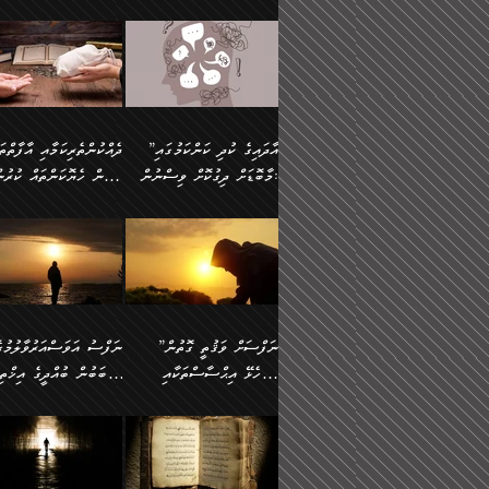
މައްޗަށް ސީދާވިހިނދު، ހެދުން
އެއީ (ޙަޤީޤަތުގައި) އެ
ޠަބީޢަތަށް އަސަރުކުރުން:
ދެން ކޮން އެއްޗެއްތޯއެވެ؟“
ނައްތާލައެވެ. އަނެއްކޮޅުން
🔅 ބަކްރު ބްނު ޢަބްދި ﷲ
ނަފްސަށް ހުށަހެޅިގެން އަ
ބޮނޑިކޮށްލައްވާފައި، އުޑާއި
ދެކަންތަކުގެ ދ
ވިދާޅުވިއެވެ: ”ރިވެތި ރަނގަޅު
އެމީހަކުގެ މޫނުމަތި ރީތިވެ
އަލްމުޒަނީ (108ހ)
އެކި ވައްތަރުގެ އިޙްސާސްތ
ދިމާލަށް އިސްތަށިފުޅު
އަދަބެކެވެ.“ ދެންނެވުނެވެ:
އެކަމަކު ވިސްނުން ކޮށި
ކިޔާދެއްވިއެވެ: ”އަހަރެން
ބާރުމިން ހުރި މިންވަރަކުނ
”އެކަން ނެތްނަމަ ދެން
ވެއްޖެނަމަ, އޭނާގެ ނަފްސ
އެއްފަހަރަކު ގެއިން
އިންސާނާގެ ޠަބީޢަތަށް
ކޮންކަމެއްތޯއެވެ؟“
އުނިކަމާހުރެ މޫނުމަތީގެ ހު
ނިކުމެގެންދަނިކޮށް އެއްޗެހި
އަސަރުކުރެއެވެ... ދެން
ވިދާޅުވިއެވެ: ”އޭނާ
ރީތިކަން ދާހުއްޓެވެ.
އުފުލުމުގެ މަސައްކަތްކުރާ މީހަކާ
އެއަށްފަހު އެ ޠަބީޢަތުން
”އާދައިގެ ކުދި ކަންކަމުގައި
މަޝްވަރާއަށް އަހާނޭ ރަނގަޅު
އެހެންކަމުން ވިސްނުންތެރ
ދިމާވިއެވެ. އޭނާގެ ސާމާނު އޭރު
ބުއްދިއަށް އަސަރުކުރެއެވެ.
މާބޮޑަށް ދިގުކޮށް ވިސްނުން:
ބިރުން ހެޔޮކަންތައް ކުރުނ
ޞާލިޙު އަޚެކެވެ.“
މީހާގެ އަތުގައި އެއްޗެއް
އުފުލަމުންދިޔައެވެ. އޭރު އޭނާ
މިއަސަރުކުރުމުގެ އަޞްލުގެ
ދެންނެވުނެވެ: ”އެގޮތަށް
ނެތަސް ކަންބޮޑުވެ
ދޫކޮށްލުމުގެ ބާބު ބަޔާންކުރުން:
ކިޔަމުންދިޔައެވެ: «الْحَمْدُ
ފެށުން އައި ގޮތަކީ:
އެކަމެއްގައި އެހާ ދިގުކޮށް
🌴 އިބްނުލް ޖައުޒީ
ނެތްނަމަ ދެން
ހިތާމަކުރުމެއް ނެތެވެ. އެހ
لِله، أسْتَغْفِرُ الله»
ޞައްޙަކޮށްވާ ޠަބީޢަތެއް
ވިސްނުން ޙައްޤުނުވާ
(597ހ) ވިދާޅުވިއެވެ:
ކޮންކަމެއްތޯއެވެ؟“
ބުއްދިވެރިޔާއަށް ތަނ
އެވެ. އެއަށްވުރެ އިތުރަށް
ބަދަލުކޮށްލާ ގޮތަށް އައި
ކަންކަމުގައި މާބޮޑަށް
”ދެއްކުންތެރިކަމާއި އާފާތްތ
ވިދާޅުވިއެވެ: ”ދިގުކޮށް
އެއްޗެއް ނުކިޔައެވެ. ދެން އޭނާ
ލޯބިވާކަހަލަ އިޙްސާސެކެވެ
ވިސްނުމަކީ ބައްޔެކެވެ.
ބިރުން ހެޔޮކަންތައް ކުރުނ
ވަކިތަނަކަށް ދިޔައެވެ. ދެން
ދެން އެ ޠަބީޢަތުން ބުއްދި
ފަހަރެއްގައި މިހެންވަނީ
ދޫކޮށްލުމުގެ ބާބު ބަޔާންކ
އޭނާގެ ބުރަކަށީގައި ހުރި
އަސަރުކުރީއެވެ. ޝަރީޢަތުގ
މުހިއްމު ކަންކަމާއި އަދި
ދަންނާށެވެ! މީސްތަކުންގެ
”ނަފްސަށް ވަޤުތީ ގޮތުން
ސާމާނުތައް ބަހައްޓަންދެން
ލޯބިވެވޭކަހަލަ އިޙްސާސްތަ
މުހިއްމު ނޫންކަންކަމާމެދުވެސް
ތެރޭގައި، ދެއްކުންތެރިއަކަށ
ހުށަހެޅޭ އިޙްސާސްތަކާއި
ސަބަބުން ބުއްދީގެ އިޚްތިޔ
އަހަރެން ހުރީމެވެ. ދެން
ގެނައުން މަނައެއް ނުކުރެއ
މާބޮޑަށް ސަމާލުވެގެން
ވެދާނޭކަމަށް ބިރުން ހެޔޮ
ބުނެފީމެވެ: "މި ނޫން އެއްޗެއް
މިސާލަކަށް ބެލުމުގެ ލައްޒަ
ޝުޢޫރުތައް:
ކުރާ އަސަރު.
ހުށިޔާރުވެގެން އުޅޭ ބައެއް
ޢަމަލުކުރުން ދޫކޮށްލާ
ނަފްސަށް ބައިވަރު ވަޤުތީ
ބައެއް ނަފްސުތަކުގެ
ކިޔަން ތިބާއަށް ރަނގަޅަށް ނ
އެކަމަކު ޝަރީޢަތުން އެއ
ނަފްސުތަކުގެ ސަބަބުން
މީހުންވެއެވެ. އެއީ ގޯހެކެވ
ޞިފަތަކާއި އިޙްސާސްތައް
ޠަބީޢަތުގައި
ބުއްދިއަށް ކުރާ
އަދި ޝައިޠާނާއަށް ވެވޭ
ލިބިގެންވެއެވެ. އެއީ
އަވަސްއަރުވާލުންވެއެވެ. ދ
އަސަރުންކަމުގައި ވެދާނެއެވެ.
އެއްބަސްވުމެކެވެ. އެކަމަކު
ނަފްސުގައި ހިފެހެއްޓިގެންވާ
ކުޑަ ވަޤުތުކޮޅެއްގެ ތެރޭގައ