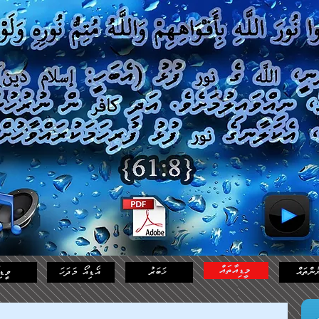
މީޑިއާތައް
ުންތައް
ޚަބަރު
އޯޑިއޯ މަދަހަ
ވީޑި