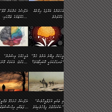
އުޅެގެން ﷲ ދެއްވި ނިޢުމަތް
ދެން މީނާ (އެމީހުންނާ
ސީދާވާނެއެވެ. އަނެއްކޮޅުން
އަންހެންދަރިން އެމީހަކަށް 
ގަޑުބަޑުކޮށް
އެކުގައި ރޭކުރާއިރު) އެމީ
ޖާހިލުމީހާ ދައްކާ ވާހަކަތައް،
1-ދެން އެކުދިން
އަހަރެންގެ ބައްޕަގެ ޙިމާރެއް
”ނަފްސުގެ ކަންކަން ރާވާ
ހުތުރުނުކުރާހުއްޓެވެ...
އެއްގޮތްވެއެވެ. ނުވަތަ އެމ
ބަލިވެފައިވާ ހަށިގަނޑެއް
އަދަބުވެރިކުރުވާ 2-އަދި
ގެއްލުނެވެ.
ބެލެހެއްޓުމުގެ ތެރޭގައި:
ބުއްދިއާއި ވިސްނުންތެރިކަން
ރޯދަ ހިފާއިރު މީނާވެސް
އެގޮތްމިގޮތްވާހެން ފުށޫއަރާ
އިތުރުކޮށްދޭނެ ކަމަކީ: އޭނާފަދަ
އެމީހުންނާއެކު ރޯދަހިފައެވެ
މަގުފުރެދިފައިވާ ބަޔަކުގެ
އިދިކީލަވާނެއެވެ. އަދި
އަދި އެކުދިންނަށް ހެޔޮކޮށް
🌱 ޖަޢުފަރު ބްނު މުޙައްމަދު
އެމީހުންގެ މަގުފުރެދުމާއި
(އެހެން ބުއްދިވެރިންނާ)
އެމީހުން
ކިބައިގައިވާ މޮޅެތި ރިވެތި
ބުއްދިވެރިޔާގެ ބަސްތައް އެއީ
ހިތައިފިނަމަ ފަހެ އެމީހަކަ
(148ހ) ކިޔާދެއްވިއެވެ:
އެމޮޅެތި ކަންކަމާ ގުޅުމެއް
ގާތްވުމާއި، އެއާ އިދިކޮޅު އިދ
ކިތަންމެ މަދު
ކަންކަމަށް ބަލާ ވިސްނުން
ސުވަރުގެއެވެ." 📖 ސުނ
”އަހަރެންގެ ބައްޕަގެ ޙިމާރެއް
ނުވެއެވެ. އެހެނީ ނަފްސަކ
ބަސްތަކެއްވިޔަސް އޭގެ ޤަދަރު
އަބީ ދާވޫދު 📖 ފަހެ ތިބާ
ނުކުރުންވެއެވެ.
ގެއްލުނެވެ. ދެން ބައްޕަ
ވަޒަންހަމަވާ އެއްޗެއް ނޫނ
ބޮޑުވެގެންވެއެވެ. އެއީ
އަންހެން ދަރިން
ވިދާޅުވިއެވެ: ”ﷲ ތަޢާލާ
ނަފްސު ކަންކަން
ފާފަވެރިޔާގެ ކުރިމަތިލުން
ކައިވެނިކުރުވުމުގައި
އަހަރެންނަށް އޭތި އަނބުރާ
މަސްހުނިކޮށްލައެވެ. އެގޮތު
”މީހަކަށް ލިބޭނެ އެންމެ ހެޔޮ
”އެމީހެއްގެ ވިސްނުން
ކިތަންމެ ކުޑަކަމެއްވިޔަސް އޭގެ
ފަރުވާކުޑަކޮށް، ޢާއިލާއެއް
ރައްދުކުރައްވައިފިނަމަ ފަހެ
މީހަކު ބުރު ސޫރަ ރީތި
މުޞީބާތް ބޮޑުވެގެންވާ ގޮތަށެވެ.
ރަނގަޅުކަމަކީ ކޮބައިތޯއެވެ؟“
ރަނގަޅުވެ، އެކަމަކު މޫނުމަ
ބިނާކޮށް ކައިވެންޏެއް
އެކަލާނގެ ރުއްސަވާނޭ ޙަމްދުގެ
ފުރިހަމަ، މުދާތައް ތަނަވަ
އަދި ބުއްދިވެރިކަމުގެ ތެރޭގައި:
ޤާއިމުކުރުން ދޫކޮށްފައި
ސޫރަ ހުތުރުވެއްޖެ މީހާ,
ބަސްތަކަކުން އަހަރެން
އެކަމަކު އެއާއެކު ޢަޤީދާއާއ
🪨 އިބްނުލް މުބާރަކު
☘️ އިބްނު ޙިއްބާނު
އެއްވެސް ކަ
ކިޔެވުމާއި އެހެން
އެކަލާނގެއަށް
ފިކުރު ފުރެދިގެންވާ މީހަކަށ
(181ހ) އަށް ދެންނެވުނެވެ:
(354ހ) ވިދާޅުވިއެވެ:
މަޤްޞަދުތަކުގައި އެކުދިން
ޙަމްދުކުރާހުށީމެވެ.“ ދެން މާ
ވެދާނެއެވެ. ދެން މިފަދަ
”މީހަކަށް ލިބޭނެ އެންމެ ހެޔޮ
”އެމީހެއްގެ ވިސްނުން
މަޝްޣޫލުކުރުވުމާމެދު ތިބާ
ގިނައިރެއް ނުވެ އޭގެ
މީހަކުގެ ރީތިކަމާއި އޭނާގެ
ރަނގަޅުކަމަކީ ކޮބައިތޯއެވެ؟“
ރަނގަޅުވެ، އެކަމަކު މޫނުމަ
ނަމަނަމަ ސަމާލުވެ
އަސްދާނުގޮނޑިއާއި ލަގަނާއި
މޮޅެތި ތަކެއްޗަށްޓަކައި ބެލ
ވިދާޅުވިއެވެ: ”އޭނާގެ
ސޫރަ ހުތުރުވެއްޖެ މީހާ, ފ
އެކީގައި އޭތި ގެނެވުނެވެ. ދެން
އޭނާގެ ޢަޤީދާއާއި ޤަބޫލުކު
ކިބައިގައިވާ ފުރާ ފުރިހަމަ
އޭނާގެ ނަފްސުގެ (ބުއްދިއ
"މި ތަކެތި އުފުލާމީހާވެސް
”ނަފްސަށް ހުށ
އެކަލޭގެފާނު އެއަށް
ގޮތްތަކާއި ފިކުރުވެސް ނަ
ބުއްދިއެވެ.“ ދެންނެވުނެވެ:
ވިސްނުމުގެ) ހެޔޮކަމުން އ
ބަކުރަށްވުރެ ފިޤުހުވެރިއެވެ."
ޞިފަތަކާއި އިޙްސާސްތަކު
ސަވާރުވިއެވެ. އަދި އޭގެ
ރަނގަޅުކޮށް ޖަރީކޮށްދޭ ކަމ
”އެގޮތަށް ލިބިގެންނުވިނަމަ
މޫނުގެ ހުތުރުކަން ހަނދާނ