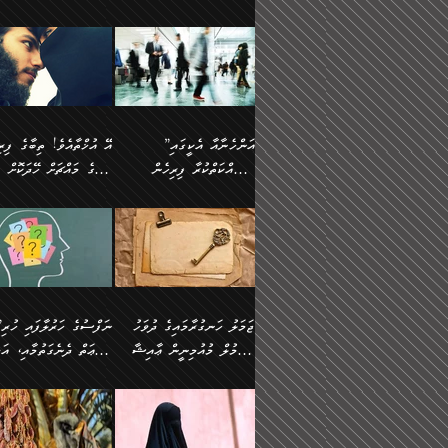
ޢުމަރު ވިދާޅުވިއެވެ:
އިންސާނާއަކީ ވަރަޢަވެރި
އަންހެނަކު ހޯދަން
ތެރެއިން މީހަކު
ނޭނގިހުރެވެސް ތިބާ އެކަމަށް
ދެން އޭގެ ޠަބީޢީ
އޭ އަޚާއެވެ! ތިބާއާ އެއްފަދަ
🌴 ހ
”އާނއެކެވެ. އަހަރެން
މީހެއްކަމުގައި މީހުންނަށް
ވަރުބަލިވެގެން އުޅެއެވެ.
އަތުޖެހިއްޖެނަމަ އެމީހަކު
ވެއްޓިފައި ވެދާނެއެވެ: 1-
މިންގަނޑަށްވުރެ އެޞިފަތަ
ފިރިހެނަކާ މެނުވީ ތިބާގެ
(217ހ) ކިޔާދެއްވިއެވެ
ދެފަހަރަކު ޙާޒިރުވީމެވެ. ދެން
ދައްކަންވެގެން، އަދި އޭނާ
ޞަލީބަށް އެރުވުމަށް
އާމްދަނީ ހޯދަން
ބޭރުވެއްޖެނަމަ, އެހިސާބުނ
ވިސްނުމާ އެއްގޮތްވެ
”އެއްފަހަރަކު އުޅުނު
އެއަށ
ﷲ ދެކެ ބިރުގަންނަ
މަސައްކަތްކުރުމާއި ވަޒީފާ
ބުއްދިއަށް އަސަރުކުރެއެވެ.
އަމުރުކުރަމުން ދިޔައެވެ.
އަންޑަރސްޓޭންޑު
ރަސްކަލަކު، ﷲ އަށް
އަދާކުރުމުގެ ދަރަޖަ ބޮޑުކޮށް
ޠަބީޢީ އާދައިގެ މިން ތެރޭގ
ނުވެވޭނެއެވެ. ދެންފަހެ
އީމާންވެއްޖެ މީހުންގެ ތެރ
މަތިކުރުމެވެ. ޚާއްޞަކޮށް
އެޞިފަތައް ހުރިނަމަ,
އަންހެނާއަށް ބަލާއިރު ތިޔަ
މީހަކު އަތުޖެހިއްޖެނަމަ އެ
”އަންހެނާއާ އެކީގައި
ޑޮކްޓަރީކަމާއި
އެޞިފަތަކަށް އަސަރުކުރުވާ
ދެމީހުންގެ ގުޅުމަކީ އެކަކު
ޞަލީބަށް އެރުވުމަށް
މަސައްކަތްކުރާ ފިރިހެން
ތިބާގެ މައްޗަށް ހޭދަކޮށް
އިންޖިނޭރުކަންފަދަ
އޭގެ މައްޗަށް ޙުކުމްކުރާ
އަނެކަކުގެ ވިސްނުން ފަހުމްވެ
އަމުރުކުރަމުން ދިޔައެވެ. ދ
ވަޒީފާތަކެވެ. އެހެނީ ވަޒީފާ
އެއްޗަކީ ބުއްދިކަމުގައިވެއެ
ވޯރކްމޭޓުންނާއި
ޚަރަދުކުރުމަކީ ޢައިބެއް ނޫނެވެ.
ދޭހަވުމަށްވުރެ މާ މަތީ
ﷲ އަށް އީމާންވާ މީހުންގ
ޅިޔަނުންނާއިމެދު ޙަދީޘްގައި
ހަމަ އެގޮތަށް ތިބާގެ ބައްޕ
އަދާކުރުމުގެ ދަރަޖަ ބޮޑުކޮށް
އެއީ ބުއްދީގައި ޢިލްމާއި،
ކްލާސްމޭޓުންނަކީ މަރެވެ.
ގުޅުމެކެވެ. އެއީ އެކަކު އަނެކަކު
ތެރެއިން މީހަކު ގެނެވި
އައިސްފައިވަނީ އެއީ މަރު
ތިބާގެ ފިރިހެން ދަރިފުޅުވ
މަތިކުރާ ޒުވާން އަންހެނާ
ފުރިހަމަކޮށްދޭ ގުޅުމެކެވެ.
ޞަލީބަށް އެރުވުމަށް
ކަމުގައިއެވެ. އައުލަވީ ޤިޔާސުން
ތިބާއަށް ޚަރަދުކޮށްދިނުން
އެހެންކަމުން، ތިބާގެ
އަމުރުކުރިހިނދު އޭނާއަށް
އެޙަދީޘްގައި: އަންހެނާ ވަޒީފާ
ޢައިބަކަށް ނުވެއެވެ. އެހުރ
ވިސްނުމާއި ޚިޔާލާ އެއްގޮތްވެ
ބުނެވުނެވެ: "ވަޞިއްޔަތެއ
އަދާކުރާ ތަނުގައި އުޅޭ،
އެންމެންވެސް މުދަލާއި ފަ
ވިސްނޭ އަންހެނަކު ހޯދަން
އޮތިއްޔާ ކުރާށެވެ." ދެން 
ފިރިހެނުން ހިމެނެއެވެ. އެއީ
އެއްކުރާ މަޤްޞަދެއްކަމުގައ
ޖަމަލު ހަނގުރާމައިގެ ދުވަހު
”ނަފްސުގެ
ތިބާއަށް ޙާޖަތެއް ނުވެއެވެ.
ބުނެފިއެވެ: "އަހަރެން
އެމީހުންގެ ވޯރކްމޭޓު އަންހެނާގެ
ބަލަނީ ތިބާއެވެ. އެގޮތުން
އުންމުލް މުއުމިނީން ޢާއިޝާ
ޠަބީޢަތް ދެނެގަތުމާއި، އަދ
ތިބާ ޙާޖަތް ޖެހިގެންވަނީ
ވަޞިއްޔަތް ކުރާނީ
ގާތަށް ވަދެއުޅުން ގިނަވެގެންވާ
ބައްޕަގެ ގާތުގައި: "ތިހާވަ
ތިބާގެ ވިސްނުމާއި ޚިޔާލާއެކު
ކޮންކަމަކަށްހެއްޔެވެ. އަހަރ
(57ހ)
ނަފްސުގެ އެދުންވެރިކަން
ފިރިހެނުންނެވެ. ފަހެ އެމީހުންނީ
ބުރަކޮށް މަސައްކަތްކޮށް
”އަންހެނުން ޖިހާދުކުރަން
ނަފްސުގެ ޠަބީޢަތުގެ ހުރި
ތިބާ ބަލައިގަންނަ އަންހެނަކު
ދުނިޔެއަށް ވެއްދުނީ އަހަރ
ނިކުމެވަޑައިގަންނަވަން
ބުއްދިން ވަޒަންކުރުމަށް އ
ޅިޔަނުންނަށްވުރެ އެތައް
ދާއޮހޮރުވަނީ ކީއްވެހޭ"
ޖެހޭނެކަމަށްވާނަމަ ﷲ ގެ
ޞިފަތަކަކީ ކޮބައިކަން
ހޯދުމެވެ. އެހެނ
ލަފައެއް ނެތިއެވެ. އެތަނު
ޤަޞްދުކުރެއްވިހިނދު އުންމުލް
ކުރާ އަސަރު:
ގޮތަކުން ނުރައްކާ ބޮޑު
އަހައިފިނަމަ އޭނާ ބުނާނީ
ރަސޫލާ صلى الله عليه
ނޭނގެނީސް، ނަފްސު
ބައެކެވެ. އެގޮތުން މަސައްކަތު
ތިމަންނާގެ ދަރިން
މުއުމިނީން އުންމު ސަލަމާ