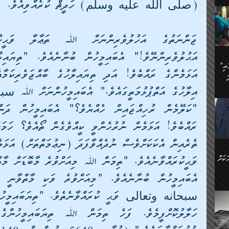
ަމަށް
(صلى الله عليه وسلم) ހަދީޘް ކުރެއްވިއެވެ.
🔥އިބްނު ޙިއްބާނު (354ހ)
ެ.
ުން
ން:
ައިން
”މީހުން ފެނުމުން އަޅުކަމުގައި
ަކު
ަ
ް
ް
🔥އިބްނުލް ޖައުޒީ (597ހ)
ްމު
 އުޅެ
ުމުން
ެ.
ިވުން
ކުން
ަ
ުކޮށް
ން:
ކަށް
ް
ީހުން
ކޮޅުން
ަރު
ވެ.