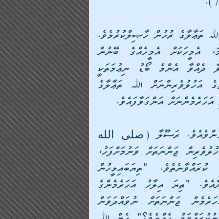
ހަޤީގަތުގައި އިންސާނާ ދުނިޔޭގައި އުޅުމުގެ މަޤުސަދަކީ ﷲ ތަޢާލާގެ ރުހުން ހާޞިލްކުރުމެވެ. 
އެހެންކަމުން ﷲ ތަޢާލާގެ ރުހުން ހާޞިލްވެއްޖެނަމަ، އެމީހަކަށް އެމީހެއްގެ ބޭނުން 
ހާޞިލްވީއެވެ. ޖައްނަތުގެ އަހުލުވެރިންނަށް ﷲ ތަޢާލާ ދެއްވާ އެންމެ ބޯޑު ނިޢުމަތަކީ 
އެއިލާހުގެ ޒާތު ފުޅު ފެނުމެވެ. އެދުވަހަކުން ޖައްނަތުގެ އަހުލުވެރިންނަށް ﷲ ތަޢާލާގެ 
އަހަރެމެންނަށް އަންގަވާފައެވެ.
ޝުވައިބް (رضى الله عنه)ގެ އަރިހުން ރިވާވެގެންވެއެވެ. ރަސޫލާ (صلى الله 
عليه وسلم) ހަދީޘް ކުރެއްވިއެވެ. "ޖަންނަތުގެ އަހުލުވެރިން ޖަންނަތަށް ވަނުމަށްފަހު، 
އެބައިމީހުންނަށް ﷲ سبحانه وتعالى ވަޙީ ކުރައްވާނެތެވެ. "ތިޔަބައިމީހުން 
އިތުރުކަމަކަށް އެދެން ހެއްޔެވެ؟" އެބައިމީހުން ބުނާނެއެވެ. "ތިޔަ އިލާހު އަހަރެމެންގެ 
މޫނުތަށް އައްޔެއް ނުކުރައްވަން ހެއްޔެވެ؟ އަދި އަހަރެމެން ޖަންނަތަށް ނުވައްދަވަން 
ހެއްޔެވެ؟ އަދި އަހަރެމެން ޖަހަންނަމައިން ސަލާމަތެއް ނުކުރައްވަމު ހެއްޔެވެ؟" ދެން ﷲ 