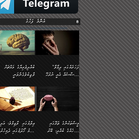
އެންމެ ފަހުގެ
”ފަހަރެއްގައި ދިމާވާ
ބުއްދިވެރިޔާގެ މައްޗަށް
އިޙްސާސެއް އެއީ ނުރުހޭ
ވާޖިބުވެގެންވަނީ
އިޙްސާސަކަށްވެދާނެއެވެ.
”ފަހަރެއްގައި ދިމާވާ
⭐ އިބްނު ޙިއްބާނު
މިސާލަކަށް ކަމަކާމެދު
އިޙްސާސެއް އެއީ ނުރުހޭ
(354ހ) ވިދާޅުވިއެވެ:
ބިރުގަތުމެވެ.
އިޙްސާސަކަށްވެދާނެއެވެ.
”ބުއްދިވެރިޔާގެ މައްޗަށް
މިސާލަކަށް ކަމަކާމެދު
ވާޖިބުވެގެންވަނީ: މި ދުނި
ބިރުގަތުމެވެ. ދެން އެއިޙްސާސް
ކަންކަމުން އޭނާގެ ޢިލްމު
ވަރުގަދަވެގެންވާނަމަ؛
ގަޑުބަޑުކޮށްލާނޭ ކަންކަމުނ
މީސްތަކުންގެ ތެރޭގައި
ޢިލްމުގައި ލާޒިމްވެ، އަދި
އެކަމަކާމެދު ނަފުރަތްތެރިވެ،
އެއްކިބާވުމެވެ. އެއީ އޭނާއ
އެމީހެއްގެ ބުއްދި، ބޭރު
ޢިލްމު ހޯދުމުގައި ދެމިހުރުމ
އަދި އެކަންކުރި މީހަކަށްވެސް
ކުޅަދާނަވީ ވަރަކަށް
ފެންޑާގައި ބާއްވާފައި އޮންނަ
ހިތްވަރުދިނުން ބަޔާންކުރުން: