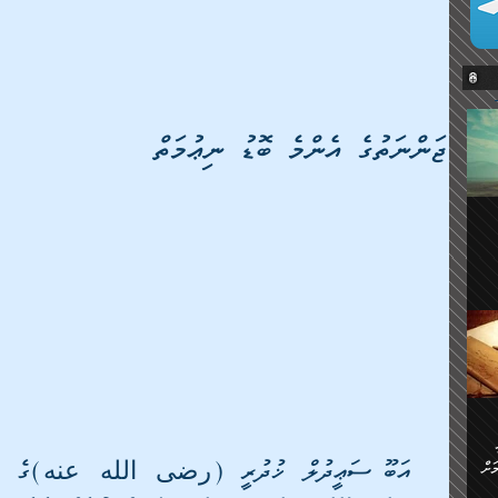
ޖަންނަތުގެ އެންމެ ބޮޑު ނިޢުމަތް
ޔޭގެ
ް
ަށް
ަށް