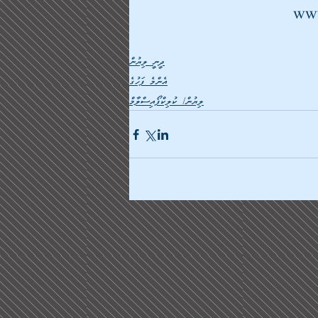
www
ދީނީ ލިޔުން
އެންމެ ފަހުގެ
ލިޔުން/ ކުލިކްފޯއިސްލާމް