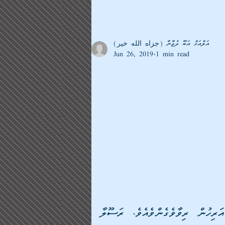
އަލްއަޚް އަބޫ ދުޖާނާ (جزاه الله خير)
Jun 26, 2019
1 min read
 އަބޫ ސަޢީދުލް ޚުދުރީ (رضى الله عنه)ގެ އަރިހުން ރިވާވެގެންވެއެވެ. ރަސޫލާ 