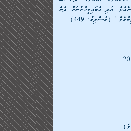
سبحانه وتعالى އެއިލާހުގެ ހިޖާބުފުޅު ކަހާ ލައްވާނެއެވެ. އަދި އެބައިމީހުންނަށް ދެން 
ުމެވެ." (މުސްލިމް: 449)