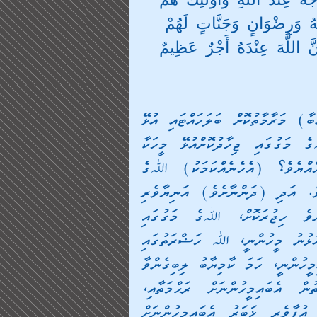
جَةً عِنْدَ اللَّهِ وَأُولَئِكَ هُمُ 
ْمَةٍ مِنْهُ وَرِضْوَانٍ وَجَنَّاتٍ لَهُمْ 
يهَا أَبَدًا إِنَّ اللَّهَ عِنْدَهُ أَجْرٌ عَظِيمٌ 
”ޙައްޖުވެރިންނަށް ބޯފެންދީ، މަސްޖިދުލް ޙަރާމް (ކަޢުބާ) މަރާމާތުކޮށް ބަލަހައްޓައި އުޅޭ 
މީހަކާއި، ﷲ އަށާއި އާޚިރަތްދުވަހަށް އީމާންވެ، ﷲގެ މަގުގައި ޖިހާދުކޮށްއުޅޭ މީހަކާ 
ދެމީހުން، އެއްފަދަކަމަށް ތިޔަބައިމީހުން ހީކުރަނީ ހެއްޔެވެ؟ (އެހެނެއްކަމަކު) ﷲގެ 
ޙަޟްރަތުގައި އެ ދެބައިމީހުން ހަމަހަމައެއް ނުވާނެއެވެ. އަދި (ދަންނާށެވެ) އަނިޔާވެރި 
ބަޔަކަށް، ﷲ ތެދުމަގެއް ނުދައްކަވާނެއެވެ. އީމާންވެ ހިޖުރަކޮށް، ﷲގެ މަގުގައި 
އެބައިމީހުންގެ މުދައުތަކާއި، ނަފްސުތަކުން ޖިހާދުކޮށް އުޅުނު މީހުންނީ، ﷲ ހަޟްރަތުގައި 
ދަރަޖަ އެންމެ މަތިވެރިވެގެންވާ މީހުންނެވެ. އަދި އެބައިމީހުންނީ، ހަމަ ކާމިޔާބު ލިބިގެންވާ 
މީހުންނެވެ. އެބައިމީހުންގެ ވެރި އިލާހުގެ ހަޟްރަތުން އެބައިމީހުންނަށް ރަޙްމަތާއި، 
ރުހިވޮޑިގަތުމާއި، ބަގީޗާތައް (ޖަންނަތު) ހުރިކަމުގެ އުފާވެރި ޚަބަރު އެބައިމީހުންނަށް 