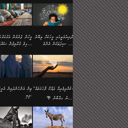
ނަފުރަތުކުރުން
ޢަމަލުކުރުމުގައި ހުންނާނޭކ
💥 ޝުޢުބާ ބްނުލް ޙައްޖާޖު
މީހުންވެއެވެ.
މެދުވެރިކުރުވައެވެ. އެއީ
އޮންނަ ޤަޞްދާ އެކުގައިއެވ
(160ހ) ވިދާޅުވިއެވެ:
ވިދާޅުވިއެވެ: ”ޢިލްމުގައި
ފިޠުރީގޮތުން ޠަބީޢަތް އެކަމަށް
ކޮންމެ ދުއިސައްތަ ޙަދީޘަކ
”މީސްތަކުންގެ ތެރޭގައި
ލާޒިމްވެ، އަދި ޢިލްމު
ލެނބިގެންވިޔަސްމެއެވެ.
ފަސް ޙަދީޘަށް
އެމީހެއްގެ ބުއްދި، ބޭރު
ހޯދުމުގައި ދެމިހުރުމަށް
މިސާލަކަށް އަންހެނާ
ޢަމަލުކުރެވުނަސް، އޭރުން
ފެންޑާގައި ބާއްވާފައި އޮންނަ
ހިތްވަރުދިނުން ބަޔާންކުރު
ފިރިހެނާއަށް ލެނބެއެވެ. ދެން
ޢިލްމުގެ ޒަކާތް އަދާކުރިފަދ
މީހުންވެއެވެ. އަނެއްބަޔަކުގެ
ބުއްދިވެރިޔާގެ މައްޗަށް
ދުނިޔެމަތީގައި މީހަކަށް ލިބޭނެ
ފިރިހެނާއާމެދު ނުރުހުންވެ
އޭނާވެއެވެ. ދެންފަހެ އެމީހ
ބުއްދި އެމީހުންނާ
ވާޖިބުވެގެންވަނީ: އޭނާގެ
ހެޔޮ ޞިފަތަކުން އެންމެ
ހީވާގިވެ މުރާލިވުން ޞައްޙ
ނަފުރަތްތެރިވާ ކަހަލަ ކަމެއް
އެއްކޮށް ޖަމަޢަކުރި ޢިލްމަށ
އެކުގައިވެއެވެ. އަނެއްބަޔަކުގެ
ސިއްރިއްޔާތު އިޞްލާޙުކޮށ
އަންހެނާއަށް ދިމާވެ ވަރުގަދަ
ޢަމަލުކުރަން އެމީހަކު
ފުރަތަމަކަމަކީ ބުއްދިވެރިކަމެވެ.
ކަންކަމާއި ޞައްޙަ ނުވާ
ބުއްދިއެއް ނުވެއެވެ. ދެންފަހެ
ނިމުމަށްފަހު ދެން އެއާ
🪴 އިބްނު ޙިއްބާނު
އިޙްސާސެއް އޭނާއަށް އާދެއެވެ.
ނުކުޅެދުމަކުން އަދި އެ ޢިލ
ކަންކަން ބަޔާންކުރުން:
އެމީހެއްގެ ބުއްދި އެމީހަކާ
ވިއްދައިގެން ޢިލްމު ހޯދަން
(354ހ) ވިދާޅުވިއެވެ:
ވިދާޅުވިއެވެ: ”މީހުން ފެނ
އަދި އެއާއެކު އެއަންހެނ
ޙިފްޡުކޮށް
އެކުގައިވާ މީހަކީ: އެމީހަކު
އަދި އެކަމުގައި ދެމިހުރުމެވ
"ދުނިޔެމަތީގައި މީހަކަށް ލިބޭނެ
އަޅުކަމުގައި ހީވާގިވެ މުރާލ
ވާހަކަދެއްކުމުގެ ކުރިން
އެހެނީ ދުނިޔޭގެ ސަބަބުތަ
ހެޔޮ ޞިފަތަކުން އެންމެ
ޞައްޙަ ކަންކަމާއި ޞައްޙ
އެމީހަކުގެ ފުށުން އެ ނިކުންނަ
އެއްވެސް ސަބަބަކަށް ސާފ
ފުރަތަމަކަމަކީ ބުއްދިވެރިކަމެވެ.
ނުވާ ކަންކަން ބަޔާންކުރު
އެއްޗެއް ފެންނަ މީހާއެވެ.
ރަނގަޅަށް ވާޞިލުވެވޭހުށީ
އަދި އެއީ ﷲ ތަޢާލާ
މީހަކު ރޭއަޅުކަންކުރާ
”ބުއްދިވެރިޔާ ދައްކާ ވާހަކަތައް،
ތިން އަންހެންދަރިން އެމީހަ
ދެންފަހެ އެމީހަކުގެ ބުއްދި ބޭރު
އެކަމުގައި ޢިލްމު ސާފުކޮށ
އެކަލާނގެ އަޅުތަކުންނަށް ދެއްވި
ބަޔަކާއެކުގައި ރޭގަނޑު
ލިބި:
ފެންޑާގައި އޮންނަ މީހަކީ:
ޚާލިޞްވެގެންނެވެ. އަދި
އެންމެ ހެޔޮ ރަނގަޅު
ހޭދަކޮށްފާނެއެވެ. ދެން އެމ
🌴 އިބްނު ޙިއްބާނު
ވާހަކަތަކެއް ދައްކާފައި ދެން
ބުއްދިވެރިޔަކު ވެއްޖެއްޔާ
ކަންތަކުންވާ ކަމެކެވެ.
ރޭގަނޑުގެ ގިނަ ވަޤުތު
(354ހ) ވިދާޅުވިއެވެ:
”ނަބިއްޔާ صلى الله
އޭގެ ފަހުން އެނިކުތް އެއްޗެ
ނިންމާނޭކަމަކީ: އެމީހަކު
އެހެންކަމުން އެއާ އިދިކޮޅު
ނަމާދުކޮށްފާނެއެވެ. އަނެއް
”ބުއްދިވެރިޔާ ދައްކާ ވާހަކަތައް،
عليه وسلم
ކުރާކަމަކާ
ޞިފައެއް ޤާއިމުކޮށްގެން ހުރި
މީނާގެ ޢާދައަކީ ސާޢަތެއްވ
ޞައްޙަކޮށް ސަލާމަތުންވާ
ޙަދީޘްކުރެއްވިކަމަށް
މީހަކާ އެކުގައި އިށީންދެ
އިރުކޮޅެއް ރޭއަޅުކަންކުރުމެ
ހަށިގަނޑެއް ސީދާވާހެން
ރިވާކުރެވެއެވެ: "ތިން