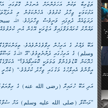
ަމަށް
🔥އިބްނު ޙިއްބާނު (354ހ)
ެ.
ުން
ން:
ައިން
ތައްޔާރު ކުރައްވަވާފައިވާ އަޖުރަކީ އޭގެން އުނި ކުރެވުމެއް
”މީހުން ފެނުމުން އަޅުކަމުގައި
ަކު
ަ
ް
ް
🔥އިބްނުލް ޖައުޒީ (597ހ)
ްމު
 އުޅެ
ުމުން
ެ.
ިވުން
ކުން
ަ
ުކޮށް
ން:
އީމާންވެ އެއިލާހުގެ މަގުގައި ޖިހާދު ކުރުމެވެ.“ (ބުޙާރީ
ކަށް
ް
ީހުން
އަދި އަބޫ ހުރައިރާ (رضى الله عنه) ގެ ރިވާޔަތުގައި
ކޮޅުން
ަރު
ވެ.