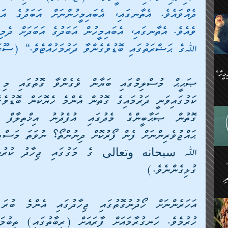
ިޝާމު ބްނު އިސްމާޢީލު
އް
:
އަކީ
ް
ﷲގެ ޙަޟްރަތުގައި ބޮޑުވެގެންވާ ދަރުމަހުއްޓެވެ.“ (ސޫރަތުލް 
ައި
ެއިން
މީހަކު
”އޭ އުޚްތާއެވެ! ތިބާގެ ފިރިމީހާ
،
ެން
ވެ.
ެ
ައާއި،
 ތަޖ
ެސް
ިހާ
ް
އިސާ
އޭނާ
ި
 ހަރުލާފައި ހުރި
ގުޅިގެންނެވެ.)
ި
ރަށް
ެން
ެންގެ
ެއިން
ގ