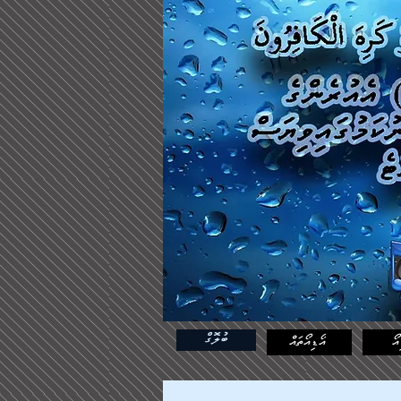
ބުލޮގް
އޯ
އޯޑިއޯތައް