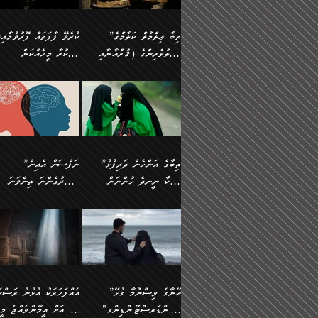
އެފަދަ ކަންކަމާމެދު ވިސްނާ
އޭގައި އަހަރުމެން ތަފްޞީލ
ލާޒިމް ޠަބީޢަތުގެ ތެރޭގައިވާ
ބުއްދި ލައްވާ ނުރައްކާތެރި
ފިކުރުކުރުން މާބޮޑަށް
ބުނަމެވެ. ހެޔޮކަންތައް
ކަންކަމެއް ނޫނެވެ. ނަމަވެސް
ޤަރާރުތައް ނިންމާ،
”ތިބާ ޢިލްމުލް ކަލާމްގެ
ކުރެވޭ ފާފަތައް ފޮރުވުމާއި،
ދިގުލައިފިނަމަ, ފުރިހަމަ ކުރުން
ބެހިގެންދަނީ: 🔹ސީދާ
އެއީ ހުށަހެޅި ލައިގަންނަ
އިޚްތިޔާރުކުރަން އެނަފްސު
އަހުލުވެރިންގެ (ޤުރްއާނާއި
ފާފަކުރާ މީހެއްކަން
ޙައްޤުވާ ކަންކަން
އެކަމުގައި (ދުނިޔަވީ)
ކަންކަމެވެ. މިސާލަކަށް:
ބޭނުންވެއެވެ. ދެން ނަފްސ
ފުރިހަމަކުރުން މަނާކުރާ
ލައްޒަތެއް ނެތް ކަންކަމެވެ
ސުންނަތް ދޫކޮށް ބުއްދީގެ
މީސްތަކުންނަށް
ހިތާމަޔާއި އުފަލާއި،
އޭގެ އަވަސްއަރުވާލުމާއި،
އަބޫ ޢުމަރު އަޙްމަދު ބްނު
🌴 އިބްނުލް ޖައުޒީ
ކަމެއްކަމުގައި: ރައްކާތެރިކަމުގެ
މިސާލަކަށް ނަމާދާއި، ރޯދަ
ޙުއްޖަތްތަކާއި ވިސްނުންތައް
އެނގިގެންވުމަށް
ކަންބޮޑުވުމާއި
އަނެއްކޮޅުން ބުއްދި
މުޙައްމަދު އަލްމާލިކީ
(597ހ) ވިދާޅުވިއެވެ:
ފިޔަވަޅުތައް އެޅުމާއި،
ޙައްޖާއި، ހަ
ބޭނުންކޮށްގެން ދީނުގެ
ނުރުހުންވުމާއި، މީސްތަކުނ
ހިތްފަސޭހަވުމާއި،
މަޝްޣޫލުކޮށްލާފަދަ އެހެރަ
(429ހ)، ބަޣުދާދުން
”ކުރެވޭ ފާފަތައް ފޮރުވުމާއ
ދިމާވެދާނޭ ގޮތ
ބިރުވެރިކަމާއި އަމާންކަމުގެ
އިޙްސާސްތަކާއި ޝުޢޫރުތައ
ކަންކަމުގައި ވާހަކަދައްކާ
އޭނާ ނުބައިކޮށްފައި
ޤައިރަވާނުގެ ރަށަށް އައިހިނދު
ފާފަކުރާ މީހެއްކަން
އިޙްސާސާއި، މޮޅިވެރިކަމާއި
ޖަމަޢަވެއްޖެނަމަ, އެހިނދު
މީހުންގެ) މަޖްލިސްތަކަށް
އެއްޗެހިކިޔުމަށް ނުރުހުންވ
އަބޫ މުޙައްމަދު އިބްނު އަބީ
މީސްތަކުންނަށް
ހިތްހަމަޖެހުމާއި އެނޫންވެސް
ނުބައި ރައުޔު، އަދި ފަހުނ
ޒައިދު އަލްޤައިރަވާނީ
އެނގިގެންވުމަށް
ޙާޒިރުވިންހެއްޔެވެ؟“
ހުއްދަވެގެންވާކަން
”ތިބާގެ އަންހެން ދަރިފުޅު
”ނަފްސަށް އެއިން
ގިނަ ކަންކަމެވެ. މި
ހިތާމަކުރާނޭ ކަންކަން ބުއ
(386ހ) އެކަލޭގެފާނާ
ނުރުހުންވުމާއި، މީސްތަކުނ
ބަޔާންކުރުން:
މީހަކާ ނީނދެ ހުންނަން
އަސަރުގެންނަ ތިންވަނަ
ޞިފަތަކުން ކަމެއް ނަފްސުގައި
އިޚްތިޔާރުކުރެއެވެ. އަދި
ވާހަކަދައްކަވަމުން
އޭނާ ނުބައިކޮށްފައި
އަބަދުމެ ހަރުލައިގެން ދާއިމަކަށް
ފަހަރެއްގައި އެފަދަ ބުއްދިއ
ހިތްވަރުދިނުމާމެދު ތިބާ
ބާވަތަކީ: ނަފްސަށް ހުށަހެ
އެއްސެވިއެވެ: ”ތިބާ ޢިލްމުލް
އެއްޗެހިކިޔުމަށް ނުރުހުންވ
އެގޮތަށް ތިމަންނާ ހިތްވަރުދެނީ
އެގޮތުން ނަފްސުގެ ޠަބީޢަތ
ނުހުރެއެވެ. އެކަމަކު އެކަންކަން
ބަލިކަށިވެ ގަމާރުވެ
ހުށިޔާރުވެ ޚަބަރުދާރުވާށެވެ!
ކަންކަމެވެ. (ޝުޢޫރުތަކާއި
ކަލާމްގެ އަހުލުވެރިންގެ
ހުއްދަވެގެންވާކަން
ކިހިނެއްހެއްޔެވެ؟ އެކަމަށް
ލޯބިވުމާއި ނުރުހުންވުމާއި،
ލައިގަނެފައި އަނެއްކާ ފިލ
ކޮސްވެގެންވާ ކަމަށް ތުހުމަ
އިޙްސާސްތަކެވެ.)
(ޤުރްއާނާއި ސުންނަތް ދޫކޮށް
ބަޔާންކުރުން: ކުރެވޭ ނުބަ
ހިތްވަރުދޭން ބޭނުންކުރާ
އުފާވުމާއި ދެރަވުންވެއެވެ.
ބުއްދީގެ ޙުއްޖަތްތަކާއި
ކަންތައް ފޮރުވާ ވަންހަނާކު
ފެތުރިގެންވާ ފަސް ގޮތެއް
ނަފްސުތަކުގައިވާ ޠަބީޢީ
ވިސްނުންތައް ބޭނުންކޮށްގެން
ދެއްކުންތެރިކަމެއްކަމުގައި 
އަހަރެން ތިބާއަށް ކިޔާދޭނަމެވެ.
ޞިފަތަކެކެވެ. ނަމަވެސް
ދީނުގެ ކަންކަމުގައި ވާހަކަދައްކާ
މީހަކު ހީކޮށްފާނެއެވެ.
ތިބާގެ އަންހެން ދަރިފުޅަށް އަދި
އެކަންކަން އިންސާނާއަށް
”އޭނާގެ ވިސްނުމާ ގުޅޭ
އެއްފަހަރަކު އުޅުނު ރަސްކަ
މީހުންގެ) މަޖްލިސްތަކަށް
އެކަންވަނީ އެހެންނެއް ނޫނ
އެކުއްޖާގެ މުސްތަޤްބަލަށް
ޖެހޭހިނދު އެއީ ވަޤުތީ ގޮތ
"އަންޑަރސްޓޭންޑިންގ"
ﷲ އަށް އީމާންވެއްޖެ މީހ
ޙާޒިރުވިންހެއްޔެވެ؟“ އަބޫ
މަނާވެގެންވާކަމަކީ
އެކަމުގެ ނުރައްކާ
ހުށަހެޅޭ ޞިފަތަކަކަށްވެއެވ