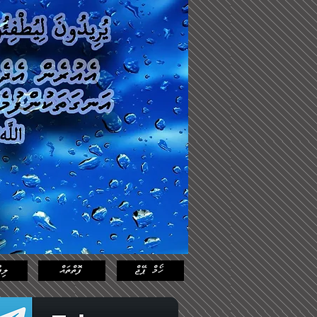
Log In
Featured
Posts
ހޯމް ޕޭޖް
ފޮތްތައް
ލިޔ