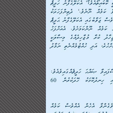
ކުރުމާއި އެއްފަދަވެގެންވާ (ދަރުމައިގެ ގޮތުން) އަޅުކަމަކީ ކޮބައިތޯއެވެ؟‘ އެކަލޭގެފާނު ހަދީޘް 
ކުރެއްވިއެވެ. ’އެއީ ތިޔަބައިމީހުންނަށް ކުޅަދާނަވެގެންވާ ކަމެއް ނޫނެވެ.‘ ދެތިންފަހަރަކު 
އެޞަޙާބީ އެސުވާލު ތަކުރާރު ކުރެއްވިއެވެ. ކޮންމެފަހަރަކުވެސް ޖަވާބުގައި އެކަލޭގެފާނު ޙަދީޘް 
ކުރައްވަނީ އެއީ ތިޔަބައިމީހުންނަށް ކުޅަދާނަވެގެންވާނޭ ކަމެއް ނޫންކަމަށެވެ. އެއަށްފަހު 
އެކަލޭގެފާނު ޙަދީޘް ކުރެއްވިއެވެ. ’ﷲގެ މަގުގައި ޖިހާދު ކުރާ މުޖާހިދެއްގެ މިސާލަކީ 
އެމުޖާހިދު އެނބުރި އަންނަންދެން ވީއްލުމެއްނެތި ރޯދައަށްހުރެ، އަދި ހުއްޓުމެއްނެތި ނަމާދު 
އަދި މުސްނަދް އަހުމަދު އަދި އައް ތިރިމިޒީގައި އައިސްފައިވާ ޞައްޙަ ހަދީޘެއްގައިވެއެވެ: 
”ﷲގެ މަގުގައި ހަނގުރާމަ ކުރުމުގައި ސަފެއްގައި ހިނދުކޮޅަކު ހޭދަކުރުން 60 
އެހެންކަމުން ދަރުމައިގެ ގޮތުން ޖިހާދާއި އެއްފަދަ ވެގެންވާ އެހެން އެއްވެސް ކަމެއް 