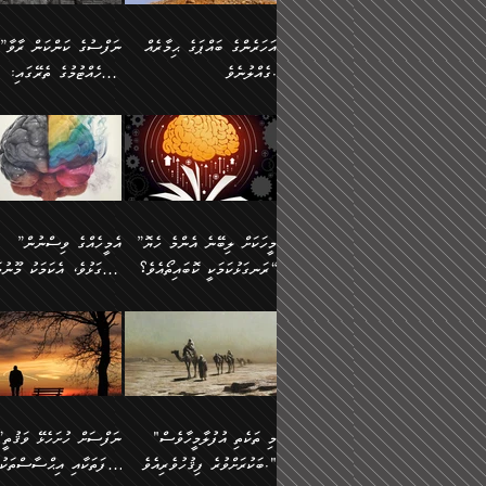
އުޅެގެން ﷲ ދެއްވި ނިޢުމަތް
ދެން މީނާ (އެމީހުންނާ
ސީދާވާނެއެވެ. އަނެއްކޮޅުން
އަންހެންދަރިން އެމީހަކަށް 
ގަޑުބަޑުކޮށް
އެކުގައި ރޭކުރާއިރު) އެމީ
ޖާހިލުމީހާ ދައްކާ ވާހަކަތައް،
1-ދެން އެކުދިން
އަހަރެންގެ ބައްޕަގެ ޙިމާރެއް
”ނަފްސުގެ ކަންކަން ރާވާ
ހުތުރުނުކުރާހުއްޓެވެ...
އެއްގޮތްވެއެވެ. ނުވަތަ އެމ
ބަލިވެފައިވާ ހަށިގަނޑެއް
އަދަބުވެރިކުރުވާ 2-އަދި
ގެއްލުނެވެ.
ބެލެހެއްޓުމުގެ ތެރޭގައި:
ބުއްދިއާއި ވިސްނުންތެރިކަން
ރޯދަ ހިފާއިރު މީނާވެސް
އެގޮތްމިގޮތްވާހެން ފުށޫއަރާ
އިތުރުކޮށްދޭނެ ކަމަކީ: އޭނާފަދަ
އެމީހުންނާއެކު ރޯދަހިފައެވެ
މަގުފުރެދިފައިވާ ބަޔަކުގެ
އިދިކީލަވާނެއެވެ. އަދި
އަދި އެކުދިންނަށް ހެޔޮކޮށް
🌱 ޖަޢުފަރު ބްނު މުޙައްމަދު
އެމީހުންގެ މަގުފުރެދުމާއި
(އެހެން ބުއްދިވެރިންނާ)
އެމީހުން
ކިބައިގައިވާ މޮޅެތި ރިވެތި
ބުއްދިވެރިޔާގެ ބަސްތައް އެއީ
ހިތައިފިނަމަ ފަހެ އެމީހަކަ
(148ހ) ކިޔާދެއްވިއެވެ:
އެމޮޅެތި ކަންކަމާ ގުޅުމެއް
ގާތްވުމާއި، އެއާ އިދިކޮޅު އިދ
ކިތަންމެ މަދު
ކަންކަމަށް ބަލާ ވިސްނުން
ސުވަރުގެއެވެ." 📖 ސުނ
”އަހަރެންގެ ބައްޕަގެ ޙިމާރެއް
ނުވެއެވެ. އެހެނީ ނަފްސަކ
ބަސްތަކެއްވިޔަސް އޭގެ ޤަދަރު
އަބީ ދާވޫދު 📖 ފަހެ ތިބާ
ނުކުރުންވެއެވެ.
ގެއްލުނެވެ. ދެން ބައްޕަ
ވަޒަންހަމަވާ އެއްޗެއް ނޫނ
ބޮޑުވެގެންވެއެވެ. އެއީ
އަންހެން ދަރިން
ވިދާޅުވިއެވެ: ”ﷲ ތަޢާލާ
ނަފްސު ކަންކަން
ފާފަވެރިޔާގެ ކުރިމަތިލުން
ކައިވެނިކުރުވުމުގައި
އަހަރެންނަށް އޭތި އަނބުރާ
މަސްހުނިކޮށްލައެވެ. އެގޮތު
”މީހަކަށް ލިބޭނެ އެންމެ ހެޔޮ
”އެމީހެއްގެ ވިސްނުން
ކިތަންމެ ކުޑަކަމެއްވިޔަސް އޭގެ
ފަރުވާކުޑަކޮށް، ޢާއިލާއެއް
ރައްދުކުރައްވައިފިނަމަ ފަހެ
މީހަކު ބުރު ސޫރަ ރީތި
މުޞީބާތް ބޮޑުވެގެންވާ ގޮތަށެވެ.
ރަނގަޅުކަމަކީ ކޮބައިތޯއެވެ؟“
ރަނގަޅުވެ، އެކަމަކު މޫނުމަ
ބިނާކޮށް ކައިވެންޏެއް
އެކަލާނގެ ރުއްސަވާނޭ ޙަމްދުގެ
ފުރިހަމަ، މުދާތައް ތަނަވަ
އަދި ބުއްދިވެރިކަމުގެ ތެރޭގައި:
ޤާއިމުކުރުން ދޫކޮށްފައި
ސޫރަ ހުތުރުވެއްޖެ މީހާ,
ބަސްތަކަކުން އަހަރެން
އެކަމަކު އެއާއެކު ޢަޤީދާއާއ
🪨 އިބްނުލް މުބާރަކު
☘️ އިބްނު ޙިއްބާނު
އެއްވެސް ކަ
ކިޔެވުމާއި އެހެން
އެކަލާނގެއަށް
ފިކުރު ފުރެދިގެންވާ މީހަކަށ
(181ހ) އަށް ދެންނެވުނެވެ:
(354ހ) ވިދާޅުވިއެވެ:
މަޤްޞަދުތަކުގައި އެކުދިން
ޙަމްދުކުރާހުށީމެވެ.“ ދެން މާ
ވެދާނެއެވެ. ދެން މިފަދަ
”މީހަކަށް ލިބޭނެ އެންމެ ހެޔޮ
”އެމީހެއްގެ ވިސްނުން
މަޝްޣޫލުކުރުވުމާމެދު ތިބާ
ގިނައިރެއް ނުވެ އޭގެ
މީހަކުގެ ރީތިކަމާއި އޭނާގެ
ރަނގަޅުކަމަކީ ކޮބައިތޯއެވެ؟“
ރަނގަޅުވެ، އެކަމަކު މޫނުމަ
ނަމަނަމަ ސަމާލުވެ
އަސްދާނުގޮނޑިއާއި ލަގަނާއި
މޮޅެތި ތަކެއްޗަށްޓަކައި ބެލ
ވިދާޅުވިއެވެ: ”އޭނާގެ
ސޫރަ ހުތުރުވެއްޖެ މީހާ, ފ
އެކީގައި އޭތި ގެނެވުނެވެ. ދެން
އޭނާގެ ޢަޤީދާއާއި ޤަބޫލުކު
ކިބައިގައިވާ ފުރާ ފުރިހަމަ
އޭނާގެ ނަފްސުގެ (ބުއްދިއ
"މި ތަކެތި އުފުލާމީހާވެސް
”ނަފްސަށް ހުށ
އެކަލޭގެފާނު އެއަށް
ގޮތްތަކާއި ފިކުރުވެސް ނަ
ބުއްދިއެވެ.“ ދެންނެވުނެވެ:
ވިސްނުމުގެ) ހެޔޮކަމުން އ
ބަކުރަށްވުރެ ފިޤުހުވެރިއެވެ."
ޞިފަތަކާއި އިޙްސާސްތަކު
ސަވާރުވިއެވެ. އަދި އޭގެ
ރަނގަޅުކޮށް ޖަރީކޮށްދޭ ކަމ
”އެގޮތަށް ލިބިގެންނުވިނަމަ
މޫނުގެ ހުތުރުކަން ހަނދާނ