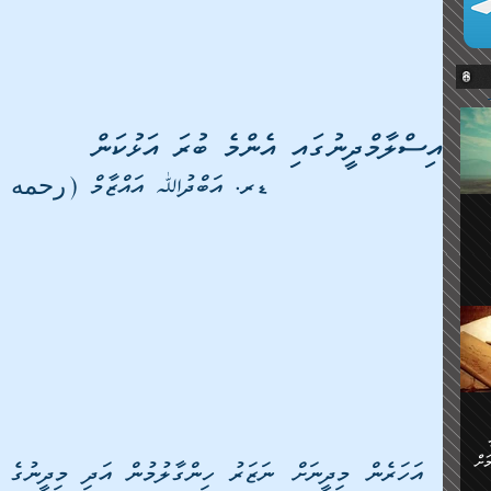
އިސްލާމްދީނުގައި އެންމެ ބުރަ އަޅުކަން
ޑރ. އަބްދުﷲ އައްޒާމް (رحمه 
ޔޭގެ
ް
ަށް
ަށް