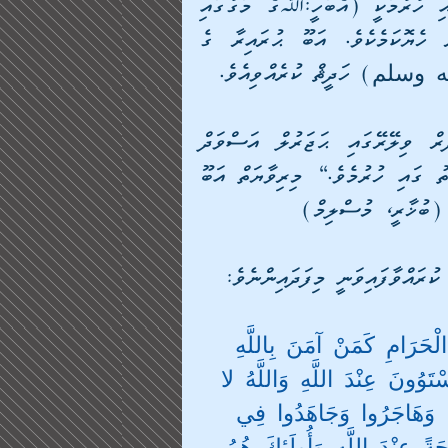
ނުވާކަމަށް އިޖުމާޢްވެއެވެ. އަދި ހަމައެއާއިއެކު ރިބާތުގައި ހުރުމަކީ (އެބަހީ:ﷲގެ މަގުގައި 
ފާރައަށް ހުރުން) ކައުބާގައި (ނަމާދަށް) ހުރުމަށްވުރެ ހެޔޮކަމެކެވެ. އަބޫ ޙުރައިރާ ގެ 
 وسلم) ހަދީޘް ކުރެއްވިއެވެ.
”ތިމަންކަލޭގެފާނަށް ލޮބުވެތިވެގެންވަނީ ލައިލަތުލް ޤަދުރް ވިލޭރޭގައި ޙަޖަރުލް އަސްވަދް 
ކައިރީގައި ނަމާދަށް ހުރުމަށްވުރެ ﷲ ގެ މަގުގައި ރިބާތު ގައި ހުރުމެވެ.“ މިރިވާޔަތް އަބޫ 
. (ބުޚާރީ، މުސްލިމް)
އްވާފައިވަނީ މިފަދައިންނެވެ:
الْحَرَامِ كَمَنْ آمَنَ بِاللَّهِ 
تَوُونَ عِنْدَ اللَّهِ وَاللَّهُ لا 
ينَ (١٩)الَّذِينَ آمَنُوا وَهَاجَرُوا وَجَاهَدُوا فِي 