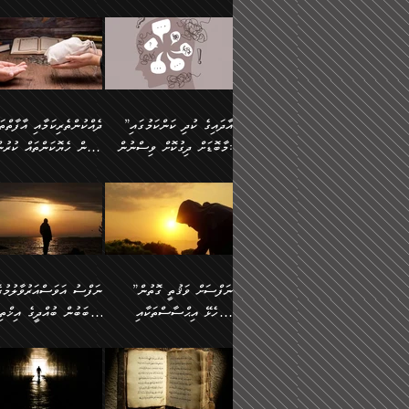
މައްޗަށް ސީދާވިހިނދު، ހެދުން
އެއީ (ޙަޤީޤަތުގައި) އެ
ޠަބީޢަތަށް އަސަރުކުރުން:
ދެން ކޮން އެއްޗެއްތޯއެވެ؟“
ނައްތާލައެވެ. އަނެއްކޮޅުން
🔅 ބަކްރު ބްނު ޢަބްދި ﷲ
ނަފްސަށް ހުށަހެޅިގެން އަ
ބޮނޑިކޮށްލައްވާފައި، އުޑާއި
ދެކަންތަކުގެ ދ
ވިދާޅުވިއެވެ: ”ރިވެތި ރަނގަޅު
އެމީހަކުގެ މޫނުމަތި ރީތިވެ
އަލްމުޒަނީ (108ހ)
އެކި ވައްތަރުގެ އިޙްސާސްތ
ދިމާލަށް އިސްތަށިފުޅު
އަދަބެކެވެ.“ ދެންނެވުނެވެ:
އެކަމަކު ވިސްނުން ކޮށި
ކިޔާދެއްވިއެވެ: ”އަހަރެން
ބާރުމިން ހުރި މިންވަރަކުނ
”އެކަން ނެތްނަމަ ދެން
ވެއްޖެނަމަ, އޭނާގެ ނަފްސ
އެއްފަހަރަކު ގެއިން
އިންސާނާގެ ޠަބީޢަތަށް
ކޮންކަމެއްތޯއެވެ؟“
އުނިކަމާހުރެ މޫނުމަތީގެ ހު
ނިކުމެގެންދަނިކޮށް އެއްޗެހި
އަސަރުކުރެއެވެ... ދެން
ވިދާޅުވިއެވެ: ”އޭނާ
ރީތިކަން ދާހުއްޓެވެ.
އުފުލުމުގެ މަސައްކަތްކުރާ މީހަކާ
އެއަށްފަހު އެ ޠަބީޢަތުން
”އާދައިގެ ކުދި ކަންކަމުގައި
މަޝްވަރާއަށް އަހާނޭ ރަނގަޅު
އެހެންކަމުން ވިސްނުންތެރ
ދިމާވިއެވެ. އޭނާގެ ސާމާނު އޭރު
ބުއްދިއަށް އަސަރުކުރެއެވެ.
މާބޮޑަށް ދިގުކޮށް ވިސްނުން:
ބިރުން ހެޔޮކަންތައް ކުރުނ
ޞާލިޙު އަޚެކެވެ.“
މީހާގެ އަތުގައި އެއްޗެއް
އުފުލަމުންދިޔައެވެ. އޭރު އޭނާ
މިއަސަރުކުރުމުގެ އަޞްލުގެ
ދެންނެވުނެވެ: ”އެގޮތަށް
ނެތަސް ކަންބޮޑުވެ
ދޫކޮށްލުމުގެ ބާބު ބަޔާންކުރުން:
ކިޔަމުންދިޔައެވެ: «الْحَمْدُ
ފެށުން އައި ގޮތަކީ:
އެކަމެއްގައި އެހާ ދިގުކޮށް
🌴 އިބްނުލް ޖައުޒީ
ނެތްނަމަ ދެން
ހިތާމަކުރުމެއް ނެތެވެ. އެހ
لِله، أسْتَغْفِرُ الله»
ޞައްޙަކޮށްވާ ޠަބީޢަތެއް
ވިސްނުން ޙައްޤުނުވާ
(597ހ) ވިދާޅުވިއެވެ:
ކޮންކަމެއްތޯއެވެ؟“
ބުއްދިވެރިޔާއަށް ތަނ
އެވެ. އެއަށްވުރެ އިތުރަށް
ބަދަލުކޮށްލާ ގޮތަށް އައި
ކަންކަމުގައި މާބޮޑަށް
”ދެއްކުންތެރިކަމާއި އާފާތްތ
ވިދާޅުވިއެވެ: ”ދިގުކޮށް
އެއްޗެއް ނުކިޔައެވެ. ދެން އޭނާ
ލޯބިވާކަހަލަ އިޙްސާސެކެވެ
ވިސްނުމަކީ ބައްޔެކެވެ.
ބިރުން ހެޔޮކަންތައް ކުރުނ
ވަކިތަނަކަށް ދިޔައެވެ. ދެން
ދެން އެ ޠަބީޢަތުން ބުއްދި
ފަހަރެއްގައި މިހެންވަނީ
ދޫކޮށްލުމުގެ ބާބު ބަޔާންކ
އޭނާގެ ބުރަކަށީގައި ހުރި
އަސަރުކުރީއެވެ. ޝަރީޢަތުގ
މުހިއްމު ކަންކަމާއި އަދި
ދަންނާށެވެ! މީސްތަކުންގެ
”ނަފްސަށް ވަޤުތީ ގޮތުން
ސާމާނުތައް ބަހައްޓަންދެން
ލޯބިވެވޭކަހަލަ އިޙްސާސްތަ
މުހިއްމު ނޫންކަންކަމާމެދުވެސް
ތެރޭގައި، ދެއްކުންތެރިއަކަށ
ހުށަހެޅޭ އިޙްސާސްތަކާއި
ސަބަބުން ބުއްދީގެ އިޚްތިޔ
އަހަރެން ހުރީމެވެ. ދެން
ގެނައުން މަނައެއް ނުކުރެއ
މާބޮޑަށް ސަމާލުވެގެން
ވެދާނޭކަމަށް ބިރުން ހެޔޮ
ބުނެފީމެވެ: "މި ނޫން އެއްޗެއް
މިސާލަކަށް ބެލުމުގެ ލައްޒަ
ޝުޢޫރުތައް:
ކުރާ އަސަރު.
ހުށިޔާރުވެގެން އުޅޭ ބައެއް
ޢަމަލުކުރުން ދޫކޮށްލާ
ނަފްސަށް ބައިވަރު ވަޤުތީ
ބައެއް ނަފްސުތަކުގެ
ކިޔަން ތިބާއަށް ރަނގަޅަށް ނ
އެކަމަކު ޝަރީޢަތުން އެއ
ނަފްސުތަކުގެ ސަބަބުން
މީހުންވެއެވެ. އެއީ ގޯހެކެވ
ޞިފަތަކާއި އިޙްސާސްތައް
ޠަބީޢަތުގައި
ބުއްދިއަށް ކުރާ
އަދި ޝައިޠާނާއަށް ވެވޭ
ލިބިގެންވެއެވެ. އެއީ
އަވަސްއަރުވާލުންވެއެވެ. ދ
އަސަރުންކަމުގައި ވެދާނެއެވެ.
އެއްބަސްވުމެކެވެ. އެކަމަކު
ނަފްސުގައި ހިފެހެއްޓިގެންވާ
ކުޑަ ވަޤުތުކޮޅެއްގެ ތެރޭގައ