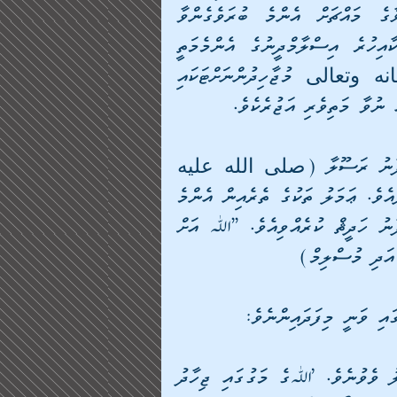
ތަޖުރިބާ ތަކުން އަހަރެންނަށް އެނގުނު ގޮތުގައި އަޅާގެ މައްޗަށް އެންމެ ބުރަވެގެންވާ 
އަޅުކަމަކީ ޖިހާދު ކުރުމެވެ. އެހެންކަމުން މި އުދަގޫތަކާއިހުރެ އިސްލާމްދީނުގެ އެންމެމަތީ 
ދަރަޖައެއް ދެވިފައި ވަނީވެސް ޖިހާދަށެވެ. ﷲ سبحانه وتعالى މުޖާހިދުންނަށްޓަކައި 
 ނުވާ މަތިވެރި އަޖުރެކެވެ.
އަބޫ ޛައްރު ގެ އަރިހުން ރިވާވެގެންވެއެވެ. ތިމަންކަލޭގެފާނު ރަސޫލާ (صلى الله عليه 
وسلم) ގެ އަރިހުގައި ދެންނެވީމެވެ.”އޭ ﷲގެ ރަސޫލާއެވެ. ޢަމަލު ތަކުގެ ތެރެއިން އެންމެ 
ހެޔޮކަން ބޮޑުވެގެންވާ ޢަމަލަކީ ކޮބައިތޯއެވެ؟“ އެކަލޭގެފާނު ހަދީޘް ކުރެއްވިއެވެ. ”ﷲ އަށް 
 އަދި މުސްލިމް)
 ވަނީ މިފަދައިންނެވެ:
”ރަސޫލާ (صلى الله عليه وسلم) އަށް ސުވާލު ވެވުނެވެ. ’ﷲގެ މަގުގައި ޖިހާދު 