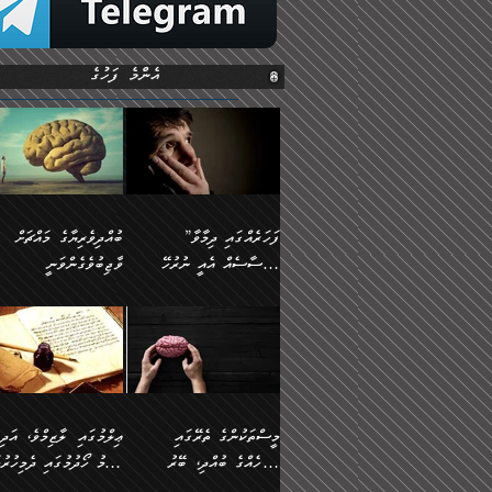
އެންމެ ފަހުގެ
”ފަހަރެއްގައި ދިމާވާ
ބުއްދިވެރިޔާގެ މައްޗަށް
އިޙްސާސެއް އެއީ ނުރުހޭ
ވާޖިބުވެގެންވަނީ
އިޙްސާސަކަށްވެދާނެއެވެ.
”ފަހަރެއްގައި ދިމާވާ
⭐ އިބްނު ޙިއްބާނު
މިސާލަކަށް ކަމަކާމެދު
އިޙްސާސެއް އެއީ ނުރުހޭ
(354ހ) ވިދާޅުވިއެވެ:
ބިރުގަތުމެވެ.
އިޙްސާސަކަށްވެދާނެއެވެ.
”ބުއްދިވެރިޔާގެ މައްޗަށް
މިސާލަކަށް ކަމަކާމެދު
ވާޖިބުވެގެންވަނީ: މި ދުނި
ބިރުގަތުމެވެ. ދެން އެއިޙްސާސް
ކަންކަމުން އޭނާގެ ޢިލްމު
ވަރުގަދަވެގެންވާނަމަ؛
ގަޑުބަޑުކޮށްލާނޭ ކަންކަމުނ
މީސްތަކުންގެ ތެރޭގައި
ޢިލްމުގައި ލާޒިމްވެ، އަދި
އެކަމަކާމެދު ނަފުރަތްތެރިވެ،
އެއްކިބާވުމެވެ. އެއީ އޭނާއ
އެމީހެއްގެ ބުއްދި، ބޭރު
ޢިލްމު ހޯދުމުގައި ދެމިހުރުމ
އަދި އެކަންކުރި މީހަކަށްވެސް
ކުޅަދާނަވީ ވަރަކަށް
ފެންޑާގައި ބާއްވާފައި އޮންނަ
ހިތްވަރުދިނުން ބަޔާންކުރުން: