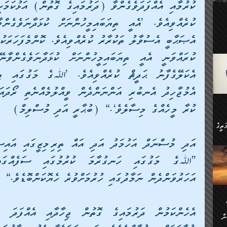
ލިބި:
ހުންނާ
ީހުން
އެކުދިން ކައިވެނިކުރުވާ 3-
.
ށްވަނީ
 ދިގު
ަނު
ީ
ގެ
ެވެ.
ން
ކުރާ މީހެއްގެ މިސާލެވެ‘.“ (ބުޙާރީ އަދި މުސްލިމް)
ތީގެ
ސްވެ،
ި
ް
އަހަރުވަންދެން ނަމާދުގައި ހުރުމަށްވުރެ ހެޔޮކަންބޮޑެވެ.“
ތީގެ
ުމަކީ:
ަހެ
ރާ
ާއި
ަހެޅޭ ވަޤުތީ
ފްސަށް
ޭނާގެ
ން
ެކެވެ.
ް