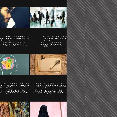
ޢުމަރު ވިދާޅުވިއެވެ:
އިންސާނާއަކީ ވަރަޢަވެރި
އަންހެނަކު ހޯދަން
ތެރެއިން މީހަކު
ނޭނގިހުރެވެސް ތިބާ އެކަމަށް
ދެން އޭގެ ޠަބީޢީ
އޭ އަޚާއެވެ! ތިބާއާ އެއްފަދަ
🌴 ހ
”އާނއެކެވެ. އަހަރެން
މީހެއްކަމުގައި މީހުންނަށް
ވަރުބަލިވެގެން އުޅެއެވެ.
އަތުޖެހިއްޖެނަމަ އެމީހަކު
ވެއްޓިފައި ވެދާނެއެވެ: 1-
މިންގަނޑަށްވުރެ އެޞިފަތަ
ފިރިހެނަކާ މެނުވީ ތިބާގެ
(217ހ) ކިޔާދެއްވިއެވެ
ދެފަހަރަކު ޙާޒިރުވީމެވެ. ދެން
ދައްކަންވެގެން، އަދި އޭނާ
ޞަލީބަށް އެރުވުމަށް
އާމްދަނީ ހޯދަން
ބޭރުވެއްޖެނަމަ, އެހިސާބުނ
ވިސްނުމާ އެއްގޮތްވެ
”އެއްފަހަރަކު އުޅުނު
އެއަށ
ﷲ ދެކެ ބިރުގަންނަ
މަސައްކަތްކުރުމާއި ވަޒީފާ
ބުއްދިއަށް އަސަރުކުރެއެވެ.
އަމުރުކުރަމުން ދިޔައެވެ.
އަންޑަރސްޓޭންޑު
ރަސްކަލަކު، ﷲ އަށް
އަދާކުރުމުގެ ދަރަޖަ ބޮޑުކޮށް
ޠަބީޢީ އާދައިގެ މިން ތެރޭގ
ނުވެވޭނެއެވެ. ދެންފަހެ
އީމާންވެއްޖެ މީހުންގެ ތެރ
މަތިކުރުމެވެ. ޚާއްޞަކޮށް
އެޞިފަތައް ހުރިނަމަ,
އަންހެނާއަށް ބަލާއިރު ތިޔަ
މީހަކު އަތުޖެހިއްޖެނަމަ އެ
”އަންހެނާއާ އެކީގައި
ޑޮކްޓަރީކަމާއި
އެޞިފަތަކަށް އަސަރުކުރުވާ
ދެމީހުންގެ ގުޅުމަކީ އެކަކު
ޞަލީބަށް އެރުވުމަށް
މަސައްކަތްކުރާ ފިރިހެން
ތިބާގެ މައްޗަށް ހޭދަކޮށް
އިންޖިނޭރުކަންފަދަ
އޭގެ މައްޗަށް ޙުކުމްކުރާ
އަނެކަކުގެ ވިސްނުން ފަހުމްވެ
އަމުރުކުރަމުން ދިޔައެވެ. ދ
ވަޒީފާތަކެވެ. އެހެނީ ވަޒީފާ
އެއްޗަކީ ބުއްދިކަމުގައިވެއެ
ވޯރކްމޭޓުންނާއި
ޚަރަދުކުރުމަކީ ޢައިބެއް ނޫނެވެ.
ދޭހަވުމަށްވުރެ މާ މަތީ
ﷲ އަށް އީމާންވާ މީހުންގ
ޅިޔަނުންނާއިމެދު ޙަދީޘްގައި
ހަމަ އެގޮތަށް ތިބާގެ ބައްޕ
އަދާކުރުމުގެ ދަރަޖަ ބޮޑުކޮށް
އެއީ ބުއްދީގައި ޢިލްމާއި،
ކްލާސްމޭޓުންނަކީ މަރެވެ.
ގުޅުމެކެވެ. އެއީ އެކަކު އަނެކަކު
ތެރެއިން މީހަކު ގެނެވި
އައިސްފައިވަނީ އެއީ މަރު
ތިބާގެ ފިރިހެން ދަރިފުޅުވ
މަތިކުރާ ޒުވާން އަންހެނާ
ފުރިހަމަކޮށްދޭ ގުޅުމެކެވެ.
ޞަލީބަށް އެރުވުމަށް
ކަމުގައިއެވެ. އައުލަވީ ޤިޔާސުން
ތިބާއަށް ޚަރަދުކޮށްދިނުން
އެހެންކަމުން، ތިބާގެ
އަމުރުކުރިހިނދު އޭނާއަށް
އެޙަދީޘްގައި: އަންހެނާ ވަޒީފާ
ޢައިބަކަށް ނުވެއެވެ. އެހުރ
ވިސްނުމާއި ޚިޔާލާ އެއްގޮތްވެ
ބުނެވުނެވެ: "ވަޞިއްޔަތެއ
އަދާކުރާ ތަނުގައި އުޅޭ،
އެންމެންވެސް މުދަލާއި ފަ
ވިސްނޭ އަންހެނަކު ހޯދަން
އޮތިއްޔާ ކުރާށެވެ." ދެން 
ފިރިހެނުން ހިމެނެއެވެ. އެއީ
އެއްކުރާ މަޤްޞަދެއްކަމުގައ
ޖަމަލު ހަނގުރާމައިގެ ދުވަހު
”ނަފްސުގެ
ތިބާއަށް ޙާޖަތެއް ނުވެއެވެ.
ބުނެފިއެވެ: "އަހަރެން
އެމީހުންގެ ވޯރކްމޭޓު އަންހެނާގެ
ބަލަނީ ތިބާއެވެ. އެގޮތުން
އުންމުލް މުއުމިނީން ޢާއިޝާ
ޠަބީޢަތް ދެނެގަތުމާއި، އަދ
ތިބާ ޙާޖަތް ޖެހިގެންވަނީ
ވަޞިއްޔަތް ކުރާނީ
ގާތަށް ވަދެއުޅުން ގިނަވެގެންވާ
ބައްޕަގެ ގާތުގައި: "ތިހާވަ
ތިބާގެ ވިސްނުމާއި ޚިޔާލާއެކު
ކޮންކަމަކަށްހެއްޔެވެ. އަހަރ
(57ހ)
ނަފްސުގެ އެދުންވެރިކަން
ފިރިހެނުންނެވެ. ފަހެ އެމީހުންނީ
ބުރަކޮށް މަސައްކަތްކޮށް
”އަންހެނުން ޖިހާދުކުރަން
ނަފްސުގެ ޠަބީޢަތުގެ ހުރި
ތިބާ ބަލައިގަންނަ އަންހެނަކު
ދުނިޔެއަށް ވެއްދުނީ އަހަރ
ނިކުމެވަޑައިގަންނަވަން
ބުއްދިން ވަޒަންކުރުމަށް އ
ޅިޔަނުންނަށްވުރެ އެތައް
ދާއޮހޮރުވަނީ ކީއްވެހޭ"
ޖެހޭނެކަމަށްވާނަމަ ﷲ ގެ
ޞިފަތަކަކީ ކޮބައިކަން
ހޯދުމެވެ. އެހެނ
ލަފައެއް ނެތިއެވެ. އެތަނު
ޤަޞްދުކުރެއްވިހިނދު އުންމުލް
ކުރާ އަސަރު:
ގޮތަކުން ނުރައްކާ ބޮޑު
އަހައިފިނަމަ އޭނާ ބުނާނީ
ރަސޫލާ صلى الله عليه
ނޭނގެނީސް، ނަފްސު
ބައެކެވެ. އެގޮތުން މަސައްކަތު
ތިމަންނާގެ ދަރިން
މުއުމިނީން އުންމު ސަލަމާ