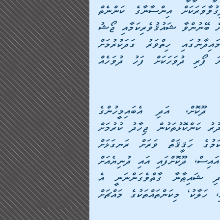
ބުރަކަމެކެވެ. ރިބާތުގައި ހޭދަކުރަން ޖެހޭ ވަގުތު ދިގުވާވަރަކަށް އިންސާނާގެ ކަންނެތް 
ފުރާނައަށް ފޫހިކަން އިޙުސާސް ކުރުވައެވެ. އެ ނަފްސަކަށް ބޭނުންވާ ޝައުޤުވެރިކަމާއި ޖޯޝު 
ގެނުވައިދޭ ކަންތައްތައް ކުރިމަތި ނުވާނަމަ އަދި މައިދާނުގައި ހިތްވަރު ގަދަކުރުމަށް 
ބޭނުންވާނޭ ޝައުޤުވެރިކަން ނުވާނަމަ އެކަމަށް ހުންނަ ފޯރި ދުވަހަކަށް ފަހު ދުވަހެއް 
ޚާއްޞަކޮށް ދުނިޔޭގެ ޒީނަތްތެރިކަމާއި ޚަޒާނާތައް ދޫކޮށް، އަދި އެބައިމީހުންގެ 
ވިދާބަބުޅަމުންދާ އުއްމީދީ ހުވަފެންތަކަށް ފުރަގަސްދީ، ދުރު ކަންކޮޅުތަކުން ޖިހާދު ކުރުމަށް 
އައިސް، މުޖާހިދުންނާއި އެކުގައިތިބި އަޙުންނަށް މިކަމުގެ ހަޤީޤަތް ވަރަށް ރަނގަޅަށް 
ސާފުވާނެއެވެ. އެފަދަ އަޚުންގެ ގާތަށް ޝައިތާނުންތައް އައިސް، ދޫކޮށްފައި އައި ދުނިޔެއަށް 
އެބައިމީހުން ހައްލުވަން މަސައްކަތް ކުރާނެއެވެ. އަދި ޝައިޠާނާ ގާތްވެގަންނަނީ އެ 
ޢަމަލެއްގެ’ ފައިދާ‘ އަދި ’އަޅާކިރުމުގެ‘ އަދި ’ގެއްލުމާއި، ހަލާކު‘ މިކަންތައްތަކުގެ މައްޗަށް 