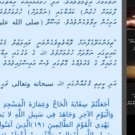
ންނަ
،
ަކުގެ
ް
އަރިހުން ރިވާވެގެންވެއެވެ. ރަސޫލާ (صلى الله عليه
ުގެ
ރި
”ދެއްކުންތެރިކަމާއި އާފާތްތަކަށް
ި
..
ް
ޙުރައިރާ ގެ ޤައުލެއްގެ ގޮތުގައި ވެސް އައިސްފައިވެއެވެ
ެނީ
ަކަށް
.
ް
އަދި ކީރިތި ޤުރުއާންގައި ﷲ سبحانه وتعالى ވަޙީ ކުރަ
އަށް
ުރުން:
ައި
”ނަފްސު އަވަސްއަރުވާލުމުގެ
އް
ް
أَجَعَلْتُمْ سِقَايَةَ الْحَاجِّ وَعِمَارَةَ الْمَسْجِدِ 
ާރަށް
ެވެ.
ތެވެ.
وَالْيَوْمِ الآخِرِ وَجَاهَدَ فِي سَبِيلِ اللَّهِ لا يَسْ
ެ.
يَهْدِي الْقَوْمَ الظَّالِمِ
ެން
ި