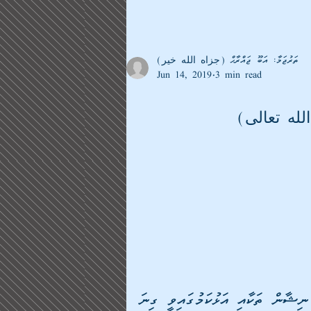
ތަރުޖަމާ: އަބޫ ޖައްރާޙް (جزاه الله خير)
Jun 14, 2019
3 min read
الله تعالى)
އަހަރެން މިދީނަށް ނަޒަރު ހިންގާލުމުން އަދި މިދީނުގެ ނިޝާން ތަކާއި އަޅުކަމުގައިވީ ގިނަ 