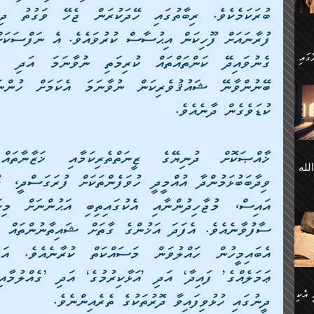
 ގޮތް
ާގެ
ަ
ހެން
ތަށް
 تَرَ
ކުޑަވެގެން ދާނެއެވެ.
هُ
َةࣰ
لُهَا
ی
لله
ީފު
هيم
ނގަޅު
އެކު
ް
؛
ުމަރު
މާއި،
ކަން
ިއެވެ:
ދާނ
الله
ު
ް
 އެކި
ދީނުގައި ހުޅުވިފައިވާ ދޮރުތަކުގެ ތެރެއިންނެވެ.
ުމަރު