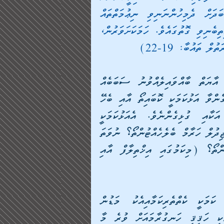
ދެއްވައެވެ. އެތާނގައި، އެބައިމީހުންނަށް އަބަދުގެ އަބަދަށް ދެމިހުންނަނިވި ނިޢުމަތްތައް 
ވެއެވެ. އެތާނގައި، އެބައިމީހުން އަބަދުގެ އަބަދަށް ދެމިތިބެނިވި ގޮތުގައެވެ. ހަމަކަށަވަރުން، 
ތައުބާ: 19-22)
ޞަޙީޙް މުސްލިމްގައި ބަޔާން ވެގެންވާ ގޮތުގައި މި އާޔަތް ބާއްވައިލެއްވުނު ސަބަބެއް 
ކަމުގައިވަނީ ދަރުމައިގެ ގޮތުން އެންމެ ހެޔޮކަން ބޮޑުވެގެންވާ އަޅުކަމަކީ ކޮބައިތޯ އާއި ބެހޭ 
ގޮތުން ޞަޙާބީންގެ މެދުގައި އުފެދުނު އިޚްތިލާފް އަކާއި ގުޅިގެންނެވެ. އެއަޅުކަމަކީ 
ޙައްޖުވެރިންނަށް ފެން ފޯރުކޮށް ދިނުންތޯ؟ ނުވަތަ މަސްޖިދުލް ހަރާމް ބެލެހެއްޓުންތޯ؟ ނުވަތަ 
ﷲ سبحانه وتعالى ގެ މަގުގައި ޖިހާދު ކުރުންތޯ؟ (މިކަމުގައި އިޚްތިލާފް އާއި 
އަހަރެންނަށް ހޯދުނުގޮތުގައި ޖިހާދުގައި އެންމެ ބުރަ ކަމަކީ ކެތްތެރިކަމާއިއެކު މަޑުން 
ހުރުމެވެ. ހަނގުރާމައަށް ފާރައަށް (ރިބާތުގައި) ތިބުމަކީ ހަޤީޤީ ހަނގުރާމައަށް ވުރެ މާ 