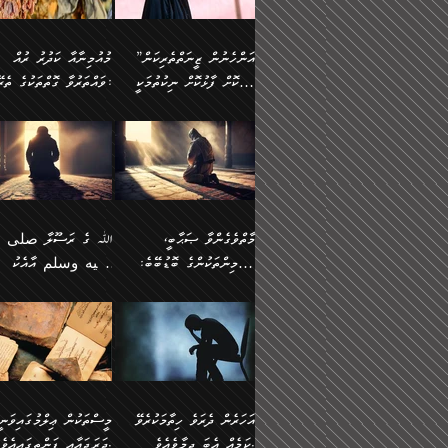
وسلم ކަމަނާއަށް އެކަމަށް
ޝަހުވަތްތައް ނަގައިގަންނަ
މާހައުލުގައި އުޅޭ ފިރިހެނުން،
އުފާކޮށްދިނުމަށެވެ. ފިރިމިހ
(61ހ) އެކަމަނާއަށް
ޢަހްދު ހިއްޕެވީހެވެ. ކަމަނާ
ވަޒަންކުރަން ބުއްދިއަށް
ޅިޔަނުންނާ އެކި ގޮތްގޮތުން
ގާތުން އެހެން އަހައިފިނަމ
(ރަނގަޅު ސީދާ ގޮތުން)
ކުޅަދާނަނުވެއެވެ.
ލިޔުއްވިކަމަށް ރިވާކުރެވެއެވެ:
”އަންހެނުން ޒީނަތްތެރިކަން
މުއުމިނާއާ ކަދުރު ރުއް
އެއްގޮތްވެ، އަދި އެހެން
ބުނާނީ ތިމަންނާގެ
ފޭވެއްޖެއެވެ! ފޭވެއްޖެއެވެ!
ނަފްސުތަކުގައިވާ ކޮންމެ
ހާމަކޮށް ފާޅުކޮށް ނިކުތުމަކީ
ވައްތަރުވާ ގޮތްތަކުގެ ތެރޭގައި:
ގޮތްތަކުން ނުރައްކާ
އަނބިމީހާއާއި ޢާއިލާގެ
ރަށްތަކަށް ދަތުރުފަތުރުކޮށް،
ޠަބީޢަތަކުންވެސް، އެތައް
އިތުރުވެއެވެ. އެ ދެމީހުންގެ
ބޭނުންތައް ފުއްދާ
އެކަކަށްވުރެ ގިނަ މީހުން އޭގައި
ކުރިއަށް ނިކުމެއުޅުން
ބައިވަރު ޝަހުވަތްތައް
ތިބާގެ އަންހެން ދަރިފުޅު
🌴 ﷲ ތަޢާލާ
މެދުގައި އެއ
ޚަރަދުކުރުމަށެވެ. އަދި ފިރި
ހިއްސާވާ ފާފައެކެވެ.
އެކަލޭގެފާނު ކަމަނާއަށް
އެނަފްސު ބަލައިގަންނަ ގޮ
ޢައުރަނިވާނުކޮށް، ނުވަތަ ޒީނަތް
ވަޙީކުރެއްވިއެވެ: ( أَلَمۡ
ދަރިފުޅު
ނަހީކުރެއްވިކަމެއް
އަސަރުކުރެއެވެ. އެގޮތުން
ހާމަކޮށްގެން ނިކުންނަހިނދު
كَیۡفَ ضَرَبَ ٱللَّ
ނޭނގޭހެއްޔެވެ!؟ ފަހެ ދީނުގެ
ނަފްސަކީ މަތިވެ
އޭގެ ހިއްސާއެއް ތިބާއަށްވެއެވެ.
مَثَلࣰا كَلِمَةࣰ طَیِّب
ތަނބު އަރިއަޅައިފިނަމަ
ބޮޑުވެގަންނަން ބޭނުންވާ
އަދި ފިތުނަވެރިވާ ކޮންމެ
كَشَجَرَةࣲ طَیِّبَةٍ أَصۡ
އަންހެނުން މެދުވެރިކޮށް އެ
ނަފްސެއްނަމަ؛
ޒުވާނެއް، އަދި އެއަންހެނާއާ
ثَابِتࣱ وَفَرۡعُهَا فِ
މާތްވެގެންވާ ޞަޙާބީ،
ﷲ ގެ ރަސޫލާ صلى ا
ޘާބިތެއް ނުކުރެވޭނެއެވެ! އަދި
މީސްތަކުންގެ މަދަޙަ ތަޢުރ
ދިމާލަށް ބެލުން އަމާޒުކުރާ
ٱلسَّمَاۤءِ ) (إبرا
މުއުމިންތަކުންގެ ބޮޑުބޭބެ:
عليه وسلم އާއެކު
އޭގައި ބާގަނޑެއް ހެދިއްޖެނަމަ
ބަލައިގަތުން މަދުކުރަން
ކޮންމެ ޒުވާނެއްގެ ފާފަ، އެ
: ٢٤) "اللّه ހެޔޮ ރަ
އަންހެނުންނަކަށް އެ ފޫބައްދާ
ޖެހެއެވެ. އެއީ އެ ޠަބީޢަތާ
މުޢާވިޔާ ބްނު އަބީ ސުފްޔާނު
މުޢާވިޔާގެ ނޭފަތްޕުޅަށް ވަތ
ހިއްސާގައި ހިމެނެއެވެ. އެހެނީ
ކަލިމައެއްގެ މިސާލު، ހެޔޮ
ﷲ ގެ ރަސޫލާ صلى الله
💧އިބްނުލް މުބާރަކު
އިޞްލާޙެއް ނުކުރެވޭނެއެވެ!
މަދަޙަޘަނާ ލިބުމުން
(60ހ):
ހިރަފުސް ވެލިކޮޅެއްވެސް ޢ
އެއީ ތިބާގެ އަންހެން
ރަނގަޅު ގަހެއް ފަދައިން
عليه وسلم ގެ
(181ހ) އާ
އަންހެނުންގެ ޖިހާދަ
ހެއްލުންތެރިކަމާއި، ބޮޑާކަ
ބްނު ޢަބްދުލް ޢަޒީޒަށްވުރެ
ދަރިފުޅެވެ. އަދި އެދަރިފުޅު
ޖައްސަވަނީ ކޮންފަދައަކުން
ޞަޙާބީންނާމެދު
އެސުވާލުކުރެވުމުން ވިދާޅުވ
ނަފްސުގެ ޢައިބުތައް ހަނ
ނިވާކޮށް ފަރުދާކުރަން
ތިބާއަށް ނުފެނޭހެއްޔެވެ؟
ހެޔޮވެ މާތްވެގެންވެއެވެ!“
އަހުލުއްސުންނާގެ ޢަޤީދާއާ
”ﷲ ގެ ރަސޫލާ صلى 
ތިބާއަށްވަނީ އަމުރުވެވިގެންނެވެ.
އެގަހުގެ މައިގަނޑާއި ބުޑ
ޚިލާފުވުމުގެ ކޮޅުމަތި، އަދި
عليه وسلم އާއެކު
ތިބާ އެހެން ކަންތައް
ރަނގަޅަށް ބިމުގައި ހަރުލާ
އެތެރޭގައި ފޮރުވައިގެން އޮތް
މުޢާވިޔާގެ ނޭފަތްޕުޅަށް ވަތ
އަހަރެން ދެރަވެ ހިތާމަކުރެވޭ
މީސްތަކުން ޢިލްމުގައިވަނީ
ނުކޮށްފިނަމަ ތިބާ
ސާބިތުވެފައިވެއެވެ. އަދި
ނުބައި ފާސިދު ޢަޤީދާ ފާޅުވަނީ
ހިރަފުސް ވެލިކޮޅެއްވެސް ޢ
ކަމެއް އެބަ ދިމާވެއެވެ.
ދަރަޖައާއި ފަންތީގައިއެވެ.
ފާފަވެރިވާނެއެވެ. އަދި ތިބާގެ
އެގަހުގެ ގޮފިތައް މައްޗަށް