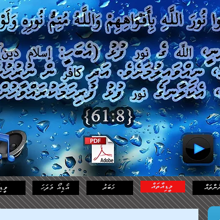
މީޑިއާތައް
ުންތައް
ޚަބަރު
އޯޑިއޯ މަދަހަ
ވީޑި