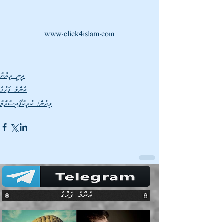
www.click4islam.com
ދީނީ ލިޔުން
އެންމެ ފަހުގެ
ލިޔުން/ ކުލިކްފޯއިސްލާމް
އެންމެ ފަހުގެ