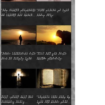
ނިކުމެގެންދަނިކޮށް އެއްޗެހި
ޠަބީޢަތަށް އަސަރުކުރެއެވެ...
ކޮންކަމެއްތޯއެވެ؟“
ވެއްޖެނަމަ, އޭނާގެ ނަފްސުގެ
އުފުލުމުގެ މަސައްކަތްކުރާ
ދެން އެއަށްފަހު އެ ޠަބީޢަތުން
ވިދާޅުވިއެވެ: ”އޭނާ
އުނިކަމާހުރެ މޫނުމަތީގެ ހުރި
”އާދައިގެ ކުދި ކަންކަމުގައި މާބޮޑަށް
”ދެއްކުންތެރިކަމާއި އާފާތްތަކަށް ބިރުން
މީހަކާ ދިމާވިއެވެ. އޭނާގެ
ބުއްދިއަށް އަސަރުކުރެއެވެ...
މަޝްވަރާއަށް އަހާނޭ ރަނގަޅު
ރީތިކަން ދާހުއްޓެވެ.
ދިގުކޮށް ވިސްނުން:
ހެޔޮކަންތައް ކުރުން ދޫކޮށްލުމުގެ ބާބު
ސާމާނު އޭރު
މިއަސަރުކުރުމުގެ އަޞްލުގެ
ޞާލިޙު އަޚެކެވެ.“
އެހެންކަމުން ވިސްނުންތެރި
ބަޔާންކުރުން:
އެކަމެއްގައި އެހާ ދިގުކޮށް
🌴 އިބްނުލް ޖައުޒީ
އުފުލަމުންދިޔައެވެ. އޭރު އޭނާ
ފެށުން އައި ގޮތަކީ:
ދެންނެވުނެވެ: ”އެގޮތަށް
މީހާގެ އަތުގައި އެއްޗެއް
ވިސްނުން ޙައްޤުނުވާ
(597ހ) ވިދާޅުވިއެވެ:
ކިޔަމުންދިޔައެވެ: «الْحَمْدُ
ޞައްޙަކޮށްވާ ޠަބީޢަތެއް
ނެތްނަމަ ދެން
ނެތަސް ކަންބޮޑުވެ
ކަންކަމުގައި މާބޮޑަށް
”ދެއްކުންތެރިކަމާއި
لِله، أسْتَغْفِرُ الله»
ބަދަލުކޮށްލާ ގޮތަށް އައި
ކޮންކަމެއްތޯއެވެ؟“
ހިތާމަކުރުމެއް ނެތެވެ. އެހެނީ
ވިސްނުމަކީ ބައްޔެކެވެ.
އާފާތްތަކަށް ބިރުން
އެވެ. އެއަށްވުރެ އިތުރަށް
ލޯބިވާކަހަލަ އިޙްސާސެކެވެ.
ވިދާޅުވިއެވެ: ”ދިގުކޮށް
ބުއްދިވެރިޔާއަށް ތަނ
ފަހަރެއްގައި މިހެންވަނީ
ހެޔޮކަންތައް ކުރުން
އެއްޗެއް ނުކިޔައެވެ. ދެން
ދެން އެ ޠަބީޢަތުން ބުއްދިއަށް
މުހިއްމު ކަންކަމާއި އަދި
ދޫކޮށްލުމުގެ ބާބު
އޭނާ ވަކިތަނަކަށް ދިޔައެވެ.
އަސަރުކުރީއެވެ. ޝަރީޢަތުގައި
”ނަފްސަށް ވަޤުތީ ގޮތުން ހުށަހެޅޭ
”ނަފްސު އަވަސްއަރުވާލުމުގެ ސަބަބުން
މުހިއްމު ނޫންކަންކަމާމެދުވެސް
ބަޔާންކުރުން: ދަންނާށެވެ!
ދެން އޭނާގެ ބުރަކަށީގައި ހުރި
ލޯބިވެވޭކަހަލަ އިޙްސާސްތައް
އިޙްސާސްތަކާއި ޝުޢޫރުތައް:
ބުއްދީގެ އިޚްތިޔާރަށް ކުރާ އަސަރު.
މާބޮޑަށް ސަމާލުވެގެން
މީސްތަކުންގެ ތެރޭގައި،
ސާމާނުތައް ބަހައްޓަންދެން
ގެނައުން މަނައެއް ނުކުރެއެވެ.
ނަފްސަށް ބައިވަރު ވަޤުތީ
ބައެއް ނަފްސުތަކުގެ
ހުށިޔާރުވެގެން އުޅޭ ބައެއް
ދެއްކުންތެރިއަކަށް ވެދާނޭކަމަށް
އަހަރެން ހުރީމެވެ. ދެން
މިސާލަކަށް ބެލުމުގެ
ޞިފަތަކާއި އިޙްސާސްތައް
ޠަބީޢަތުގައި
ނަފްސުތަކުގެ ސަބަބުން
ބިރުން ހެޔޮ ޢަމަލުކުރުން
ބުނެފީމެވެ: "މި ނޫން އެއްޗެއް
ލައްޒަތެވެ. އެކަމަކު
ލިބިގެންވެއެވެ. އެއީ
އަވަސްއަރުވާލުންވެއެވެ. ދެން
ބުއްދިއަށް ކުރާ
ދޫކޮށްލާ މީހުންވެއެވެ. އެއީ
ކިޔަން ތިބާއަށް ރަނގަޅަށް ނ
ޝަރީޢަތުން އެއ
ނަފްސުގައި ހިފެހެއްޓިގެންވާ
ކުޑަ ވަޤުތުކޮޅެއްގެ ތެރޭގައި
އަސަރުންކަމުގައި ވެދާނެއެވެ.
ގޯހެކެވެ. އަދި ޝައިޠާނާއަށް
ލާޒިމް ޠަބީޢަތުގެ ތެރޭގައިވާ
ބުއްދި ލައްވާ ނުރައްކާތެރި
އެފަދަ ކަންކަމާމެދު ވިސްނާ
ވެވޭ އެއްބަސްވުމެކެވެ.
ކަންކަމެއް ނޫނެވެ. ނަމަވެސް
ޤަރާރުތައް ނިންމާ،
ފިކުރުކުރުން މާބޮޑަށް
އެކަމަކު އޭގައި އަހަރުމެން
”ތިބާ ޢިލްމުލް ކަލާމްގެ އަހުލުވެރިންގެ
ކުރެވޭ ފާފަތައް ފޮރުވުމާއި، ފާފަކުރާ
އެއީ ހުށަހެޅި ލައިގަންނަ
އިޚްތިޔާރުކުރަން އެނަފްސު
ދިގުލައިފިނަމަ, ފުރިހަމަ ކުރުން
ތަފްޞީލުކޮށް ބުނަމެވެ.
(ޤުރްއާނާއި ސުންނަތް ދޫކޮށް ބުއްދީގެ
މީހެއްކަން މީސްތަކުންނަށް