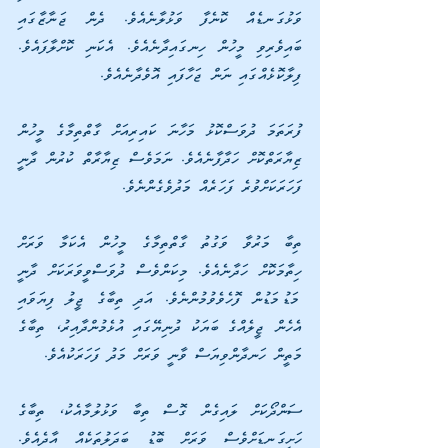
ވަޅުގަނޑެއް ކޮނެފާ ވަޅުލާނެއެވެ. ދެން ޖަނާޒާގައި 
ބައިވެރިވި މީހުން ހިނގައިދާނެއެވެ. އެކަނި ކޮށްލާފައެވެ. 
ފިލާކޮޅެއްގައި ނަން ޖަހާފައި އޮވެދާނެއެވެ.
ފުރަތަމަ ދުވަސްކޮޅު މަހާނަ ކައިރިއަށް ގާތްތިމާގެ މީހުން 
ޒިޔާރަތްކޮށް ހަދާފާނެއެވެ. ނަމަވެސް ޒިޔާރާތް ކުރުން ދާނީ 
ފަހަރަކަށްވުރެ ފަހަރެއް މަދުވެގެންނެވެ.
ތިބާ މަރުވާ ވަގުތު ގާތްތިމާގެ މީހުން އެކަމާ ވަރަށް 
ހިތާމަކޮށް ހަދާނެއެވެ. މިކަންވެސް ދުވަސްވީވަރަކަށް ދާނީ 
މަޑުމަޑުން ފޮހެވެވުމުންނެވެ. އަދި ތިބާގެ ޖީލު ފިޔަވައި 
އެހެން ޖީލެއްގެ ބަޔަކު ދުނިޔޭގައި އުޅެމުންދާއިރު، ތިބާގެ 
މަތީން ހަނދާންވިޔަސް ވާނީ ވަރަށް މަދު ފަހަރަކުއެވެ.
ސަންދޯކަށް ލައިގެން ގޮސް ތިބާ ވަޅުލުމާއެކު، ތިބާގެ 
ހަށިގަނޑަށްވެސް ވަރަށް ބޮޑު ބަދަލުތަކެއް އާދެއެވެ. 