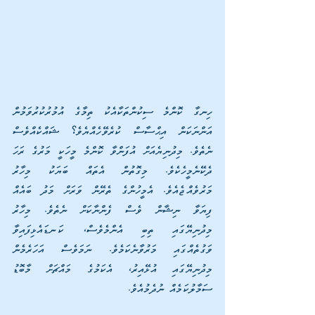
ހިނގާ ކޮންމެ ސިކުންތަކާއެކު ތިމާގެ އުމުރުކުރުވަމުން 
އަންނަކަން އިޙްސާސް ކުރެވޭހެއްޔެވެ؟ ޝައްކެއްވެސް 
ނެތެވެ. މިދުނިޔެއަށް އުފަންވާ ކޮންމެ މީހަކީ މަރުގެ ރަހަ 
ދެކޭނެމީހެކެވެ. މިގޮތުން އެތައް ބަޔަކު މިހާރު 
މަރުވެއްޖެއެވެ. އެމީހުންގެ ތެރޭން ވަރަށް މަދު ބައެއް 
ފިޔަވާ ނިޝާން ވެސް ފެންނާކަށް ނެތެވެ. މިހާރު 
މިދުނިޔޭގައި ތިބި އެންމެވެސް، ކަނޑައެޅިފައިވާ 
ވަގުތެއްގައި މަރުވާނެކަމެވެ. ނަމަވެސް އަހަރެމެން 
މިދުނިޔޭގައި އުޅޭއިރު، އެކަމުގެ މައްޗަށް މާބޮޑު 
ސަމާލުކަމެއް ނުދެމުއެވެ.