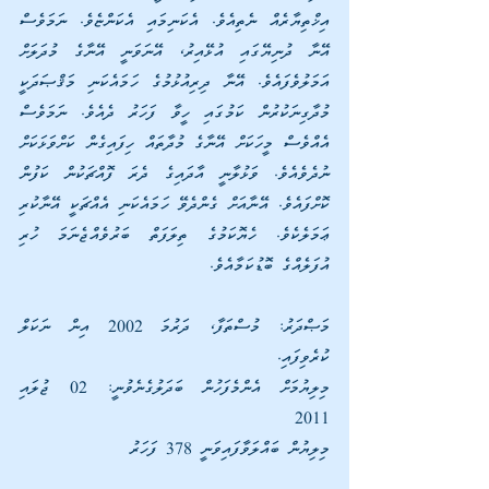
އިޚްތިޔާރެއް ނެތިއެވެ. އެކަނިމައި އެކަންޏެވެ. ނަމަވެސް 
އޭނާ ދުނިޔޭގައި އުޅޭއިރު، އޭނަވަނީ އޭނާގެ މުދަލަށް 
އަމަލުވެފައެވެ. އޭނާ ދިރިއުޅުމުގެ ހަމައެކަނި މަޤްޞަދަކީ 
މުދާގިނަކުރުން ކަމުގައި ހީވާ ފަހަރު ދެއެވެ. ނަމަވެސް 
އެއްވެސް މީހަކަށް އޭނާގެ މުދާތައް ހިފައިގެން ކަށްވަޅަކަށް 
ނުދެވެއެވެ. ވަޅުލާނީ އާދައިގެ ދެރަ ފޮއްޗަކުން ކަފުން 
ކޮށްފައެވެ. އޭނާއަށް ގެންދެވޭ ހަމައެކަނި އެއްޗަކީ އޭނާކުރި 
ޢަމަލެކެވެ. ހެޔޮކަމުގެ ތިލަފަތް ބަރުވެއްޖެނަމަ ހުރި 
އުފަލެއްގެ ބޮޑުކަމާއެވެ.
މަޞްދަރު: މުސްތަފާ، ދަރުމަ 2002 އިން ނަކަލް 
ކުރެވިފައި.
މިލިޔުމަށް އެންމެފަހުން ބަދަލުގެނެވުނީ: 02 ޖުލައި 
2011         
މިލިޔުން ބައްލަވާފައިވަނީ 378 ފަހަރު