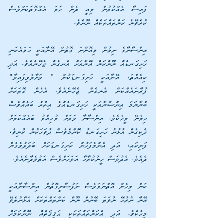
ފައިސާ އެއްކުރުން މިއީ ދެން ހަމަ އެއްގޮތަކަށްވެސް 
ކުރެވޭނެ ކަންތައްތަކެއް ނޫނެވެ.
އިންސާނާގެ ނިމުން މިއޮންނަ ގޮތުން އޭނާއަކީ ހަމައެކަނި 
ހަށިގަނޑެއް ނޫންކަން އޭނާއަށް އެނގެން ޖެހޭނެއެވެ. އަދި 
ކިއެއްތަ، އޭނާއަކީ ހަށިގަނޑަކުން " ވަށާލެވިފައިވާ" 
ފުރާނައެއްކަން އެނގެން ޖެހޭނެއެވެ. އެހެން ގޮތަކަށް 
ބުނާނަމަ އިންސާނާއަކީ ހަށިގަނޑެއްގެ އިތުރު ބައެއްވެސް 
ހިމެނޭ މީހެކެވެ. އިންސާނާ ވަރަށް މުހިއްމު ބައެއްކަމަށް 
ދެކިގެން އުޅުނު ހަށިގަނޑު ކޮންމެވެސް ދުވަހަކުން ކުނިވެ، 
ފަނިކައި، އަދި އެންމެފަހުން ކަށިގަނޑަކަށް ބަދަލުވެގެން 
ދެއެވެ. އެދުވަސް ހީނުކުރާހާ އަވަހަށްވެސް އަތުވެދާނެއެވެ.
ކަން މިހެން އޮތްނަމަވެސް ނަފުސާނީގޮތުން އިންސާނާއަކީ 
އޭނާ ނުރުހޭ ނުވަތަ ބޭނުން ނޫން ކަންތައްތަކަށް އަޅާނުލެވޭ 
މީހެކެވެ. އަދި އެކަންތައްތަކަކީ ޙަޤީޤަތެއް ނޫންކަމަށް 