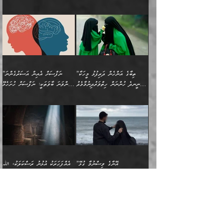
ކަންކަމެވެ. މިސާލަކަށް:
ބޭނުންވެއެވެ. ދެން ނަފްސަށް
ޙައްޤުވާ ކަންކަން
ހެޔޮކަންތައް ބެހިގެންދަނީ:
ޙުއްޖަތްތަކާއި ވިސްނުންތައް
އެނގިގެންވުމަށް ނުރުހުންވުމާއި،
އަބޫ ޢުމަރު އަޙްމަދު ބްނު
🌴 އިބްނުލް ޖައުޒީ
ހިތާމަޔާއި އުފަލާއި،
އޭގެ އަވަސްއަރުވާލުމާއި،
ބޭނުންކޮށްގެން ދީނުގެ ކަންކަމުގައި
މީސްތަކުން އޭނާ ނުބައިކޮށްފައި
ފުރިހަމަކުރުން މަނާކުރާ
🔹ސީދާ އެކަމުގައި
މުޙައްމަދު އަލްމާލިކީ
(597ހ) ވިދާޅުވިއެވެ:
ކަންބޮޑުވުމާއި
އަނެއްކޮޅުން ބުއްދި
ވާހަކަދައްކާ މީހުންގެ) މަޖްލިސްތަކަށް
އެއްޗެހިކިޔުމަށް ނުރުހުންވުން
ކަމެއްކަމުގައި:
(ދުނިޔަވީ) ލައްޒަތެއް ނެތް
(429ހ)، ބަޣުދާދުން
”ކުރެވޭ ފާފަތައް ފޮރުވުމާއި،
ޙާޒިރުވިންހެއްޔެވެ؟“
ހުއްދަވެގެންވާކަން ބަޔާންކުރުން:
ހިތްފަސޭހަވުމާއި،
މަޝްޣޫލުކޮށްލާފަދަ އެހެރަ
ރައްކާތެރިކަމުގެ ފިޔަވަޅުތައް
ކަންކަމެވެ. މިސާލަކަށް
ޤައިރަވާނުގެ ރަށަށް އައިހިނދު
ފާފަކުރާ މީހެއްކަން
ބިރުވެރިކަމާއި އަމާންކަމުގެ
އިޙްސާސްތަކާއި ޝުޢޫރުތައް
އެޅުމާއި، ދިމާވެދާނޭ ގޮތ
ނަމާދާއި، ރޯދައާއި، ޙައްޖާއި،
އަބޫ މުޙައްމަދު އިބްނު އަބީ
މީސްތަކުންނަށް
އިޙްސާސާއި، މޮޅިވެރިކަމާއި
ޖަމަޢަވެއްޖެނަމަ, އެހިނދުން
ހަ
ޒައިދު އަލްޤައިރަވާނީ
އެނގިގެންވުމަށް
ހިތްހަމަޖެހުމާއި އެނޫންވެސް
ނުބައި ރައުޔު، އަދި ފަހުން
”ތިބާގެ އަންހެން ދަރިފުޅު މީހަކާ
”ނަފްސަށް އެއިން އަސަރުގެންނަ
(386ހ) އެކަލޭގެފާނާ
ނުރުހުންވުމާއި، މީސްތަކުން
ގިނަ ކަންކަމެވެ. މި
ހިތާމަކުރާނޭ ކަންކަން ބުއްދިން
ނީނދެ ހުންނަން ހިތްވަރުދިނުމާމެދު
ތިންވަނަ ބާވަތަކީ: ނަފްސަށް ހުށަހެޅޭ
ވާހަކަދައްކަވަމުން
އޭނާ ނުބައިކޮށްފައި
ޞިފަތަކުން ކަމެއް ނަފްސުގައި
އިޚްތިޔާރުކުރެއެވެ. އަދި
ތިބާ ހުށިޔާރުވެ ޚަބަރުދާރުވާށެވެ!
ކަންކަމެވެ. (ޝުޢޫރުތަކާއި
އެގޮތަށް ތިމަންނާ ހިތްވަރުދެނީ
އެގޮތުން ނަފްސުގެ
އެއްސެވިއެވެ: ”ތިބާ ޢިލްމުލް
އެއްޗެހިކިޔުމަށް ނުރުހުންވުން
އިޙްސާސްތަކެވެ.)
އަބަދުމެ ހަރުލައިގެން
ފަހަރެއްގައި އެފަދަ ބުއްދިއެއް
ކިހިނެއްހެއްޔެވެ؟ އެކަމަށް
ޠަބީޢަތުގައި ލޯބިވުމާއި
ކަލާމްގެ އަހުލުވެރިންގެ
ހުއްދަވެގެންވާކަން
ދާއިމަކަށް ނުހުރެއެވެ. އެކަމަކު
ބަލިކަށިވެ ގަމާރުވެ
ހިތްވަރުދޭން ބޭނުންކުރާ
ނުރުހުންވުމާއި، އުފާވުމާއި
(ޤުރްއާނާއި ސުންނަތް ދޫކޮށް
ބަޔާންކުރުން: ކުރެވޭ ނުބައި
އެކަންކަން ލައިގަނެފައި
ކޮސްވެގެންވާ ކަމަށް ތުހުމަތުވެ
ފެތުރިގެންވާ ފަސް ގޮތެއް
ދެރަވުންވެއެވެ. މިއީ
ބުއްދީގެ ޙުއްޖަތްތަކާއި
ކަންތައް ފޮރުވާ
އަނެއްކާ ފިލ
އަހަރެން ތިބާއަށް ކިޔާދޭނަމެވެ.
ނަފްސުތަކުގައިވާ ޠަބީޢީ
ވިސްނުންތައް ބޭނުންކޮށްގެން
ވަންހަނާކުރުމަކީ
ތިބާގެ އަންހެން ދަރިފުޅަށް
ޞިފަތަކެކެވެ. ނަމަވެސް
ދީނުގެ ކަންކަމުގައި
ދެއްކުންތެރިކަމެއްކަމުގައި
”އޭނާގެ ވިސްނުމާ ގުޅޭ
އެއްފަހަރަކު އުޅުނު ރަސްކަލަކު، ﷲ
އަދި އެކުއްޖާގެ
އެކަންކަން އިންސާނާއަށް
ވާހަކަދައްކާ މީހުންގެ)
ހީކުރާ މީހަކު ހީކޮށްފާނެއެވެ.
"އަންޑަރސްޓޭންޑިންގ" އަންހެނަކު
އަށް އީމާންވެއްޖެ މީހުންގެ ތެރެއިން
މުސްތަޤްބަލަށް އެކަމުގެ
ޖެހޭހިނދު އެއީ ވަޤުތީ ގޮތުން
މަޖްލިސްތަކަށް
އެކަންވަނީ އެހެންނެއް ނޫނެވެ.
ހޯދަން ވަރުބަލިވެގެން އުޅެއެވެ.
މީހަކު އަތުޖެހިއްޖެނަމަ އެމީހަކު
އޭ އަޚާއެވެ! ތިބާއާ އެއްފަދަ
🌴 ހިޝާމު ބްނު އިސްމާޢީލު
ނުރައްކާ ނޭނގިހުރެވެސް ތިބާ
ހުށަހެޅޭ ޞިފަތަކަކަށްވެއެވެ.
ޞަލީބަށް އެރުވުމަށް އަމުރުކުރަމުން
ޙާޒިރުވިންހެއްޔެވެ؟“ އަބޫ
މަނާވެގެންވާކަމަކީ
ފިރިހެނަކާ މެނުވީ ތިބާގެ
(217ހ) ކިޔާދެއްވިއެވެ:
އެކަމަށް ވެއްޓިފައި
ދެން އޭގެ ޠަބީޢީ
ދިޔައެވެ.
ޢުމަރު ވިދާޅުވިއެވެ:
އިންސާނާއަކީ ވަރަޢަވެރި
ވިސްނުމާ އެއްގޮތްވެ
”އެއްފަހަރަކު އުޅުނު
ވެދާނެއެވެ: 1- އާމްދަނީ
މިންގަނޑަށްވުރެ އެޞިފަތައް