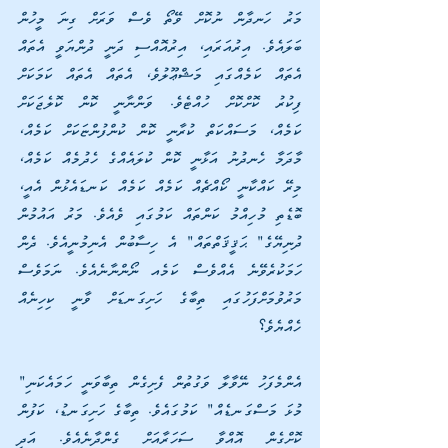
މަރު ހަނދާން ނުކޮށް ވޭތޯ ވެސް ވަރަށް ގިނަ މީހުން 
ބަލައެވެ. އިރުއަރައި، އިރުއޮއްސި ދަނީ ދުންޔަވީ އެތައް 
އެތައް ކަމެއްގައި މަޝްޢޫލުވެ، އެތައް އެތައް ކަމަކަށް 
ފިކުރު ކޮށްކޮށް ހުއްޓެވެ. ވަންނާނީ ކޮން ކޮލެޖަކަށް 
ކަމެއް، މަސައްކަތް ކުރާނީ ކޮން ކުންފުންޏަކަށް ކަމެއް، 
މާދަމާ ހެނދުނު އަޅާނީ ކޮން ކުލައެއްގެ ހެދުމެއް ކަމެއް، 
މިރޭ ކައްކާނީ ކޯއްޗެއް ކަމެއް ކަމެއް ކަނޑައެޅުން އެއީ، 
ބޮޑެތި މުހިއްމު ކަންތައް ކަމުގައި ވެއެވެ. މަރު އައުމުން 
ދުނިޔޭގެ" ޙަޤީޤަތްތައް" އެ ހިސާބުން އެނިމުނީއެވެ. ދެން 
ހަމަކުރެވޭނެ އެއްވެސް ކަމެއ ނޯންނާނެއެވެ. ނަމަވެސް 
މަރުވުމަށްފަހުގައި ތިބާގެ ހަށިގަނޑަށް ވާނީ ކިހިނެއް 
ހެއްޔެވެ؟
އެންމެފަހު ނޭވާލާ ވަގުތުން ފެށިގެން ތިބާވަނީ ހަމައެކަނި" 
މުޅަ މަސްގަނޑެއް" ކަމުގައެވެ. ތިބާގެ ހަށިގަނޑު، ކަފުން 
ކޮށްގެން އޮއްވާ ސަހަރާއަށް ގެންދާނެއެވެ. އަދި 