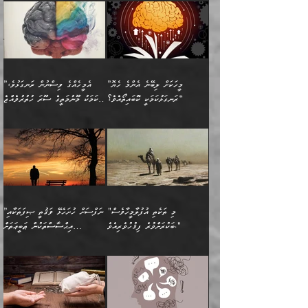
ފުށޫއަރާ އިދިކީލަވާނެއެވެ. އަދި
ހިތައިފިނަމަ ފަހެ އެމީހަކަށްވަނީ
މޮޅެތި ރިވެތި ކަންކަމަށް ބަލާ
ބުއްދިއާއި ވިސްނުންތެރިކަން
ރޯދަ ހިފާއިރު މީނާވެސް
(148ހ) ކިޔާދެއްވިއެވެ:
އެމޮޅެތި ކަންކަމާ ގުޅުމެއް
ވިސްނުން ދިގު ނުކުރުންވެއެވެ.
ބުއްދިވެރިޔާގެ ބަސްތައް އެއީ
ސުވަރުގެއެވެ." 📖 ސުނަނު
އިތުރުކޮށްދޭނެ ކަމަކީ: އޭނާފަދަ
އެމީހުންނާއެކު ރޯދަހިފައެވެ.
”އަހަރެންގެ ބައްޕަގެ ޙިމާރެއް
ނުވެއެވެ. އެހެނީ ނަފްސަކީ
ކިތަންމެ މަދު
އަބީ ދާވޫދު 📖 ފަހެ ތިބާގެ
(އެހެން ބުއްދިވެރިންނާ)
އެމީހުން
ގެއްލުނެވެ. ދެން ބައްޕަ
ވަޒަންހަމަވާ އެއްޗެއް ނޫނެވެ.
ބަސްތަކެއްވިޔަސް އޭގެ ޤަދަރު
އަންހެން ދަރިން
ގާތްވުމާއި، އެއާ އިދިކޮޅު އިދ
ވިދާޅުވިއެވެ: ”ﷲ ތަޢާލާ
ނަފްސު ކަންކަން
ބޮޑުވެގެންވެއެވެ. އެއީ
ކައިވެނިކުރުވުމުގައި
އަހަރެންނަށް އޭތި އަނބުރާ
މަސްހުނިކޮށްލައެވެ. އެގޮތުން
ފާފަވެރިޔާގެ ކުރިމަތިލުން
ފަރުވާކުޑަކޮށް، ޢާއިލާއެއް
”މީހަކަށް ލިބޭނެ އެންމެ ހެޔޮ
”އެމީހެއްގެ ވިސްނުން ރަނގަޅުވެ،
ރައްދުކުރައްވައިފިނަމަ ފަހެ
މީހަކު ބުރު ސޫރަ ރީތި
ކިތަންމެ ކުޑަކަމެއްވިޔަސް
ބިނާކޮށް ކައިވެންޏެއް
ރަނގަޅުކަމަކީ ކޮބައިތޯއެވެ؟“
އެކަމަކު މޫނުމަތީގެ ސޫރަ ހުތުރުވެއްޖެ
އެކަލާނގެ ރުއްސަވާނޭ
ފުރިހަމަ، މުދާތައް
މީހާ,
އޭގެ މުޞީބާތް ބޮޑުވެގެންވާ
ޤާއިމުކުރުން ދޫކޮށްފައި
🪨 އިބްނުލް މުބާރަކު
☘️ އިބްނު ޙިއްބާނު
ޙަމްދުގެ ބަސްތަކަކުން
ތަނަވަސްވެ، އެކަމަކު އެއާއެކު
ގޮތަށެވެ. އަދި ބުއްދިވެރިކަމުގެ
ކިޔެވުމާއި އެހެން
(181ހ) އަށް ދެންނެވުނެވެ:
(354ހ) ވިދާޅުވިއެވެ:
އަހަރެން އެކަލާނގެއަށް
ޢަޤީދާއާއި ފިކުރު ފުރެދިގެންވާ
ތެރޭގައި: އެއްވެސް ކަ
މަޤްޞަދުތަކުގައި އެކުދިން
”މީހަކަށް ލިބޭނެ އެންމެ ހެޔޮ
”އެމީހެއްގެ ވިސްނުން
ޙަމްދުކުރާހުށީމެވެ.“ ދެން މާ
މީހަކަށް ވެދާނެއެވެ. ދެން
މަޝްޣޫލުކުރުވުމާމެދު ތިބާ
ރަނގަޅުކަމަކީ ކޮބައިތޯއެވެ؟“
ރަނގަޅުވެ، އެކަމަކު
ގިނައިރެއް ނުވެ އޭގެ
މިފަދަ މީހަކުގެ ރީތިކަމާއި
ނަމަނަމަ ސަމާލުވެ
ވިދާޅުވިއެވެ: ”އޭނާގެ
މޫނުމަތީގެ ސޫރަ ހުތުރުވެއްޖެ
އަސްދާނުގޮނޑިއާއި ލަގަނާއި
އޭނާގެ މޮޅެތި ތަކެއްޗަށްޓަކައި
ކިބައިގައިވާ ފުރާ ފުރިހަމަ
މީހާ, ފަހެ އޭނާގެ ނަފްސުގެ
އެކީގައި އޭތި ގެނެވުނެވެ.
ބެލުމަކީ: އޭނާގެ ޢަޤީދާއާއި
"މި ތަކެތި އުފުލާމީހާވެސް
”ނަފްސަށް ހުށަހެޅޭ ވަޤުތީ ޞިފަތަކާއި
ބުއްދިއެވެ.“ ދެންނެވުނެވެ:
(ބުއްދިއާއި ވިސްނުމުގެ)
ދެން އެކަލޭގެފާނު އެއަށް
ޤަބޫލުކުރާ ގޮތްތަކާއި
ބަކުރަށްވުރެ ފިޤުހުވެރިއެވެ."
އިޙްސާސްތަކުން ޠަބީޢަތަށް
”އެގޮތަށް ލިބިގެންނުވިނަމަ
ހެޔޮކަމުން އޭނާގެ މޫނުގެ
ސަވާރުވިއެވެ. އަދި އޭގެ
ފިކުރުވެސް ނަފްސަށް
އަސަރުކުރުން:
🔅 ބަކްރު ބްނު ޢަބްދި ﷲ
ނަފްސަށް ހުށަހެޅިގެން އަންނަ
ދެން ކޮން އެއްޗެއްތޯއެވެ؟“
ހުތުރުކަން ހަނދާން
މައްޗަށް ސީދާވިހިނދު، ހެދުން
ރަނގަޅުކޮށް ޖަރީކޮށްދޭ
އަލްމުޒަނީ (108ހ)
އެކި ވައްތަރުގެ
ވިދާޅުވިއެވެ: ”ރިވެތި ރަނގަޅު
ނައްތާލައެވެ. އަނެއްކޮޅުން
ބޮނޑިކޮށްލައްވާފައި، އުޑާއި
ކަމެކެވެ. އެއީ (ޙަޤީޤަތުގައި)
ކިޔާދެއްވިއެވެ: ”އަހަރެން
އިޙްސާސްތަކުގެ ބާރުމިން ހުރި
އަދަބެކެވެ.“ ދެންނެވުނެވެ:
އެމީހަކުގެ މޫނުމަތި ރީތިވެ،
ދިމާލަށް އިސްތަށިފުޅު
އެ ދެކަންތަކުގެ ދ
އެއްފަހަރަކު ގެއިން
މިންވަރަކުން އިންސާނާގެ
”އެކަން ނެތްނަމަ ދެން
އެކަމަކު ވިސްނުން ކޮށި