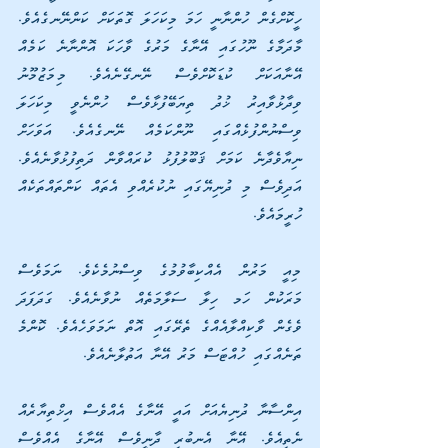
ހީކޮށްގެން ހުންނާނީ ހަމަ މިކަހަލަ ގޮތަކަށް ކަންނޭނގެއެވެ. 
މާދަމާގެ ނޫހުގައި އޭނާގެ މަރުގެ ވާހަކަ އޮންނާނެ ކަމެއް 
އޭނާއަކަށް ކުޑަކޮށްވެސް ނޭނގޭނެއެވެ. މިމަޒުމޫނު 
ވިދާޅުވާއިރު ޚުދު ތިޔަބޭފުޅާވެސް ހުންނެވީ މިކަހަލަ 
ވިސްނުންފުޅެއްގައި ނޫންކަމެއް ނޭނގެއެވެ. އަވަހަށް 
ނިޔާވެދާނެ ކަމަށް ޤަބޫލުފުޅު ކުރައްވާން ދަތިފުޅުވާނެއެވެ. 
އަދިވެސް މި ދުނިޔޭގައި ނުކުރެއްވި އެތައް ކަންތައްތަކެއް 
ހުރީމައެވެ.
މިއީ މަރުން އެއްކިބާވުމުގެ ވިސްނުމެކެވެ. ނަމަވެސް 
މަރަކުން ހަމ ހިލާ ސަލާމަތެއް ނުވާނެއެވެ. ގަދަފަދަ 
ވެގެން ވާކިއްލާއެއްގެ ތެރޭގައި އޮތް ނަމަވަހެއެވެ. ކޮންމެ 
ތަނެއްގައި ހުއްޓަސް މަރު އޭނާ އަތުލާނެއެވެ.
އިންސާނާ ދުނިޔެއަށް އައީ އޭނާގެ އެއްވެސް އިޚްތިޔާރެއް 
ނެތިއެވެ. އޭނާ އެނބުރި ދާނީވެސް އޭނާގެ އެއްވެސް 