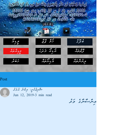
ހޯމް ޕޭޖް
ވީޑިއޯ
ބުލޮގް
ފޮތްތައް
އޯޑިއޯ މަދަހަ
މީޑިއާތައް
ޚަބަރު
ލިޔުންތައް
އޯޑިއޯތައް
Post
ޝާއިޢުކުރީ: އިބްނު އުމަރު
Jun 12, 2019
3 min read
އިންސާނާގެ މަރު