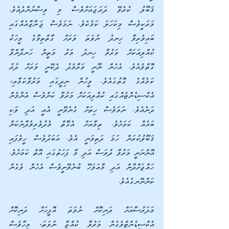
ޤަބޫލު ކުރެވޭ ދަރަޖައަށްވެސް މި ވިސްނުންދެއެވެ. 
މަރަކީވެސް މިކަހަލަ ކަމެކެވެ. ނަމަވެސް ޖަނާޒާއެއްގައި 
ބައިވެރިވާ ހިނދު ނުވަތަ ވަރަށް ގާތްތިމާގެ މީހަކު 
ކުއްލިއަކަށް މަރުވާ ހިނދު މަރު މަތީން ހަނދާންވާ 
ގޮތްވެއެވެ. އެހެން ނޫނީ މަރާމެދު ދެކޭނީ ވަރަށް ދުރު 
ކަމެއްގެ ގޮތުގައެވެ. މީހުން ނިދީގައި މަރުވާކަމާއި، 
އެކްސިޑެންޓެއްގައި ކުއްލިއަކަށް މަރުވާ ކަންވެސް އެންމެން 
ދަނެއެވެ. ނަމަވެސް ހިތަށް ގެނެވޭނީ އެއީ އަދި ވަކި 
ބައެއް ކަމަށެވެ. ތިމާއަށް އެގޮތް މެދުވެރިވެދާނެކަން 
ޤަބޫލުކުރަން ހަމަ ދަތިވަނީ އެވެ. އަބަދުވެސް ހީވެފައި 
އޮންނަނީ މަރުވާ ދުވަސް އަދި މާ ފަހަތުގައި އޮތް ކަމަށެވެ. 
ހައްޖަށްދާން އަދި މާއަވަހޭ ބުނެވޭނީވެސް އެހެން ވެގެން 
ކަންނޭނގެއެވެ.
މަދަރުސާއަށް ދަނިކޮށް ނުވަތަ އޮފީހަށް ދަނިކޮށް 
އެކްސިޑެންޓްވެގެން މަރުވާ ކުއްޖާ ނުވަތަ، މީހާވެސް 