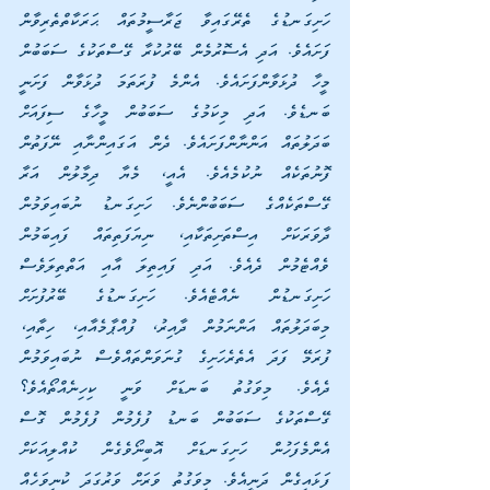
ހަށިގަނޑުގެ ތެރޭގައިވާ ޖަރާސީމުތައް ޙަރަކާތްތެރިވާން 
ފަށައެވެ. އަދި އެސޮރުމެން ބޭރުކުރާ ގޭސްތަކުގެ ސަބަބުން 
މީހާ ދުޅަވާންފަށައެވެ. އެންމެ ފުރަތަމަ ދުޅަވާން ފަށަނީ 
ބަނޑެވެ. އަދި މިކަމުގެ ސަބަބުން މީހާގެ ސިފައަށް 
ބަދަލުތައް އަންނާންފަށައެވެ. ދެން އަގައިންނާއި ނޭފަތުން 
ފޮނުތަކެއް ނުކުމެއެވެ. އެއީ، މެޔާ ދިމާލުން އަރާ 
ގޭސްތަކެއްގެ ސަބަބުންނެވެ. ހަށިގަނޑު ނުބައިވަމުން 
ދާވަރަކަށް އިސްތަށިތަކާއި، ނިޔަފަތިތައް ފައިބަމުން 
ވެއްޓެމުން ދެއެވެ. އަދި ފައިތިލަ އާއި އަތްތިލަވެސް 
ހަށިގަނޑުން ނެއްޓެއެވެ. ހަށިގަނޑުގެ ބޭރުފުށަށް 
މިބަދަލުތައް އަންނަމުން ދާއިރު، ފުއްޕާމެއާއި، ހިތާއި، 
ފުރަމޭ ފަދަ އެތެރެހަށިގެ ގުނަވަންތައްވެސް ނުބައިވަމުން 
ދެއެވެ. މިވަގުތު ބަނޑަށް ވަނީ ކިހިނެއްތޯއެވެ؟ 
ގޭސްތަކުގެ ސަބަބުން ބަނޑު ފުފެމުން ފުފެމުން ގޮސް 
އެންމެފަހުން ހަށިގަނޑަށް އޮބިނޯވެގެން ކުއްލިއަކަށް 
ފަޅައިގެން ދަނީއެވެ. މިވަގުތު ވަރަށް ވަރުގަދަ ކުނިވަހެއް 