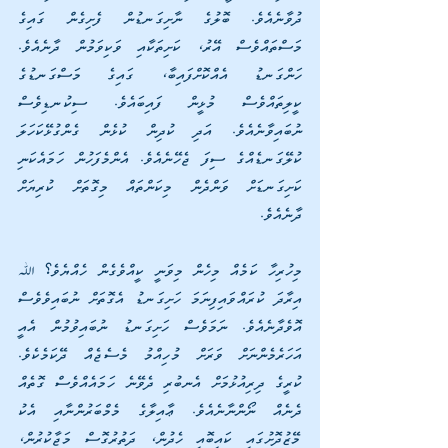
ދުވާނެއެވެ. ބޮލުގެ ނާށިގަނޑުން ފެށިގެން ގައިގެ 
މަސްތައްވެސް އޭރު، ކަށިތަކާއި ވަކިވަމުން ދާނެއެވެ. 
ހަންގަނޑު އެއްކޮށްފައިބާ، ގައިގެ މަސްގަނޑުގެ 
ކީލިތައްވެސް މުޅީން ފައިބައެވެ. ސިކުނޑިވެސް 
ނުބައިވާނެއެވެ. އަދި ކުދިން ކުޅެން ގެންގުޅޭކަހަލަ 
ކުލޭގަނޑެއްގެ ސިފަ ޖެހޭނެއެވެ. އެންމެފަހުން ހަމައެކަނި 
ކަށިގަނޑަށް ވަންދެން މިކަންތައް މިގޮތަށް ކުރިޔަށް 
ދާނެއެވެ.
މިހުރިހާ ކަމެއް މިހެން މިވަނީ ކީއްވެގެން ހެއްޔެވެ؟ ﷲ 
އިރާދަ ކުރައްވައިފިނަމަ ހަށިގަނޑު އެގޮތަށް ނުބައިވެވެސް 
އޮވެދާނެއެވެ. ނަމަވެސް ހަށިގަނޑު ނުބައިވުމުން އެއީ 
އަހަރެމެންނަށް ވަރަށް މުހިއްމު މެސެޖެއް ދޭކަމެކެވެ. 
ކުރީގެ ދިރިއުޅުމަށް އެނބުރި ދެވޭނެ ހަމައެއްވެސް ގޮތެއް 
ދެނެއް ނޯންނާނެއެވެ. ޢާއިލާގެ މެމްބަރުންނާއި އެކު 
މޭޒުދޮށުގައި ކައިބޮއި ހެދުން، ދަތުރުގޮސް މަޖާކުރުން، 