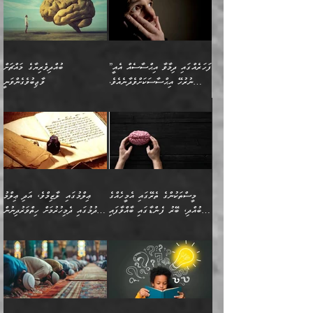
”ފަހަރެއްގައި ދިމާވާ އިޙްސާސެއް އެއީ
ބުއްދިވެރިޔާގެ މައްޗަށް
ނުރުހޭ އިޙްސާސަކަށްވެދާނެއެވެ.
ވާޖިބުވެގެންވަނީ
މިސާލަކަށް ކަމަކާމެދު ބިރުގަތުމެވެ.
”ފަހަރެއްގައި ދިމާވާ
⭐ އިބްނު ޙިއްބާނު (354ހ)
އިޙްސާސެއް އެއީ ނުރުހޭ
ވިދާޅުވިއެވެ: ”ބުއްދިވެރިޔާގެ
އިޙްސާސަކަށްވެދާނެއެވެ.
މައްޗަށް ވާޖިބުވެގެންވަނީ: މި
މިސާލަކަށް ކަމަކާމެދު
ދުނިޔޭގެ ކަންކަމުން އޭނާގެ
ބިރުގަތުމެވެ. ދެން
ޢިލްމު ގަޑުބަޑުކޮށްލާނޭ
އެއިޙްސާސް
ކަންކަމުން އެއްކިބާވުމެވެ. އެއީ
މީސްތަކުންގެ ތެރޭގައި އެމީހެއްގެ
ޢިލްމުގައި ލާޒިމްވެ، އަދި ޢިލްމު
ވަރުގަދަވެގެންވާނަމަ؛
އޭނާއަށް ކުޅަދާނަވީ ވަރަކަށް
ބުއްދި، ބޭރު ފެންޑާގައި ބާއްވާފައި
ހޯދުމުގައި ދެމިހުރުމަށް ހިތްވަރުދިނުން
އެކަމަކާމެދު ނަފުރަތްތެރިވެ،
ޢަމަލުކުރުމުގައި ހުންނާނޭކަމަށް
އޮންނަ މީހުންވެއެވެ.
ބަޔާންކުރުން:
💥 ޝުޢުބާ ބްނުލް ޙައްޖާޖު
🔥އިބްނު ޙިއްބާނު (354ހ)
އަދި އެކަންކުރި މީހަކަށްވެސް
އޮންނަ ޤަޞްދާ އެކުގައިއެވެ.
(160ހ) ވިދާޅުވިއެވެ:
ވިދާޅުވިއެވެ: ”ޢިލްމުގައި
ނަފުރަތުކުރުން
ކޮންމެ ދުއިސައްތަ ޙަދީޘަކުން
”މީސްތަކުންގެ ތެރޭގައި
ލާޒިމްވެ، އަދި ޢިލްމު
މެދުވެރިކުރުވައެވެ. އެއީ
ފަސް ޙަދީޘަށް
އެމީހެއްގެ ބުއްދި، ބޭރު
ހޯދުމުގައި ދެމިހުރުމަށް
ފިޠުރީގޮތުން ޠަބީޢަތް އެކަމަށް
ޢަމަލުކުރެވުނަސް، އޭރުން
ފެންޑާގައި ބާއްވާފައި އޮންނަ
ހިތްވަރުދިނުން ބަޔާންކުރުން:
ލެނބިގެންވިޔަސްމެއެވެ.
ޢިލްމުގެ ޒަކާތް